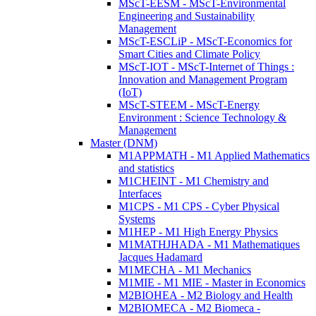
MScT-EESM - MScT-Environmental
Engineering and Sustainability
Management
MScT-ESCLiP - MScT-Economics for
Smart Cities and Climate Policy
MScT-IOT - MScT-Internet of Things :
Innovation and Management Program
(IoT)
MScT-STEEM - MScT-Energy
Environment : Science Technology &
Management
Master (DNM)
M1APPMATH - M1 Applied Mathematics
and statistics
M1CHEINT - M1 Chemistry and
Interfaces
M1CPS - M1 CPS - Cyber Physical
Systems
M1HEP - M1 High Energy Physics
M1MATHJHADA - M1 Mathematiques
Jacques Hadamard
M1MECHA - M1 Mechanics
M1MIE - M1 MIE - Master in Economics
M2BIOHEA - M2 Biology and Health
M2BIOMECA - M2 Biomeca -