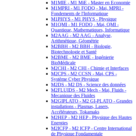
M1MIE - M1 MiE - Master en Economie
M1MPRI - M1 FODQ - Maj. MPRI -
Fondements de l'Informatique
M1PHYS - M1 PHYS - Physique
M1QMI - M1 FODQ - Maj. QMI -
Quantique, Mathematiques, Informatique
M2AAG - M2 AAG - Analyse,
Arithmétique, Géométrie
M2BBH - M2 BBH - Biologie,
Biotechnologie et Santé
M2BME - M2 BME - Ingénierie
BioMédicale
M2CHI - M2 CHI - Chimie et Interfaces
M2CPS - M2 CCSN - Maj. CPS -
Système Cyber Physique
M2DS - M2 DS - Science des données
M2FLUIDS - M2 Mech - Maj. Fluids -
Mecanique des Fluides
M2GIPLATO - M2 GI-PLATO - Grandes
installations - Plasmas, Lasers,
Accélérateurs, Tokamaks
M2HEP - M2 HEP - Physique des Hautes
Energies
M2ICFP - M2 ICFP - Centre International
de Physique Fondamentale