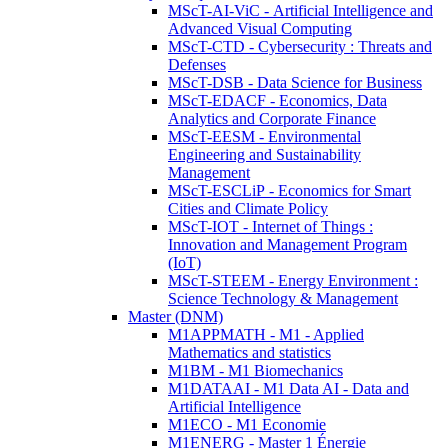
MScT-AI-ViC - Artificial Intelligence and
Advanced Visual Computing
MScT-CTD - Cybersecurity : Threats and
Defenses
MScT-DSB - Data Science for Business
MScT-EDACF - Economics, Data
Analytics and Corporate Finance
MScT-EESM - Environmental
Engineering and Sustainability
Management
MScT-ESCLiP - Economics for Smart
Cities and Climate Policy
MScT-IOT - Internet of Things :
Innovation and Management Program
(IoT)
MScT-STEEM - Energy Environment :
Science Technology & Management
Master (DNM)
M1APPMATH - M1 - Applied
Mathematics and statistics
M1BM - M1 Biomechanics
M1DATAAI - M1 Data AI - Data and
Artificial Intelligence
M1ECO - M1 Economie
M1ENERG - Master 1 Énergie