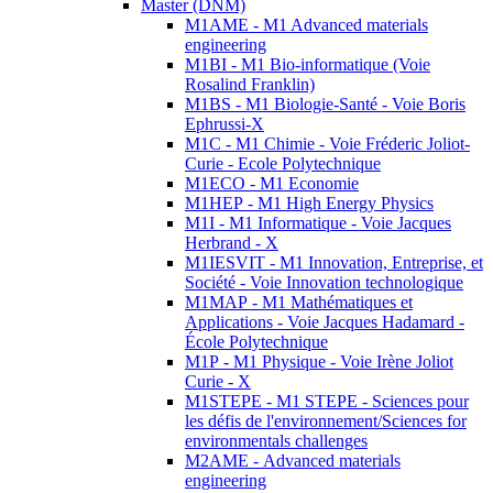
Master (DNM)
M1AME - M1 Advanced materials
engineering
M1BI - M1 Bio-informatique (Voie
Rosalind Franklin)
M1BS - M1 Biologie-Santé - Voie Boris
Ephrussi-X
M1C - M1 Chimie - Voie Fréderic Joliot-
Curie - Ecole Polytechnique
M1ECO - M1 Economie
M1HEP - M1 High Energy Physics
M1I - M1 Informatique - Voie Jacques
Herbrand - X
M1IESVIT - M1 Innovation, Entreprise, et
Société - Voie Innovation technologique
M1MAP - M1 Mathématiques et
Applications - Voie Jacques Hadamard -
École Polytechnique
M1P - M1 Physique - Voie Irène Joliot
Curie - X
M1STEPE - M1 STEPE - Sciences pour
les défis de l'environnement/Sciences for
environmentals challenges
M2AME - Advanced materials
engineering