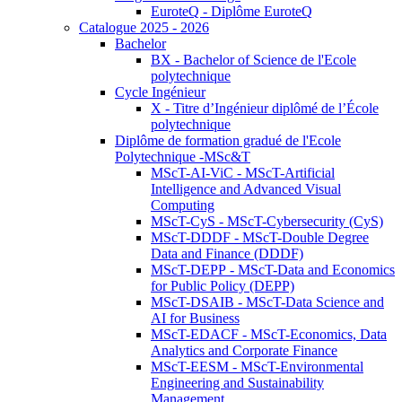
EuroteQ - Diplôme EuroteQ
Catalogue 2025 - 2026
Bachelor
BX - Bachelor of Science de l'Ecole
polytechnique
Cycle Ingénieur
X - Titre d’Ingénieur diplômé de l’École
polytechnique
Diplôme de formation gradué de l'Ecole
Polytechnique -MSc&T
MScT-AI-ViC - MScT-Artificial
Intelligence and Advanced Visual
Computing
MScT-CyS - MScT-Cybersecurity (CyS)
MScT-DDDF - MScT-Double Degree
Data and Finance (DDDF)
MScT-DEPP - MScT-Data and Economics
for Public Policy (DEPP)
MScT-DSAIB - MScT-Data Science and
AI for Business
MScT-EDACF - MScT-Economics, Data
Analytics and Corporate Finance
MScT-EESM - MScT-Environmental
Engineering and Sustainability
Management