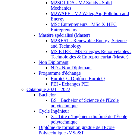
M2SOLIDS - M2 Solids - Solid
Mechanics
M2WAPE - M2 Water, Air, Pollution and
Energy
MSc Entrepreneurs - MSc X-HEC
Entrepreneurs
Mastère spécialisé (Master)
M2REST - Renewable Energy, Science
and Technology
MS ETRE - MS Energies Renouvelables :
Technologies & Entrepreneuriat (Master)
Non Diplomant
ND - Non Diplomant
Programme d'échange
EuroteQ - Diplôme EuroteQ
PEI - Echanges PEI
Catalogue 2021 - 2022
Bachelor
BS - Bachelor of Science de l'Ecole
polytechnique
Cycle Ingénieur
X - Titre d’Ingénieur diplômé de l’École
polytechnique
Diplôme de formation gradué de l'Ecole
Polytechnique -MSc&T