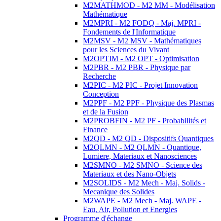
M2MATHMOD - M2 MM - Modélisation
Mathématique
M2MPRI - M2 FODQ - Maj. MPRI -
Fondements de l'Informatique
M2MSV - M2 MSV - Mathématiques
pour les Sciences du Vivant
M2OPTIM - M2 OPT - Optimisation
M2PBR - M2 PBR - Physique par
Recherche
M2PIC - M2 PIC - Projet Innovation
Conception
M2PPF - M2 PPF - Physique des Plasmas
et de la Fusion
M2PROBFIN - M2 PF - Probabilités et
Finance
M2QD - M2 QD - Dispositifs Quantiques
M2QLMN - M2 QLMN - Quantique,
Lumiere, Materiaux et Nanosciences
M2SMNO - M2 SMNO - Science des
Materiaux et des Nano-Objets
M2SOLIDS - M2 Mech - Maj. Solids -
Mecanique des Solides
M2WAPE - M2 Mech - Maj. WAPE -
Eau, Air, Pollution et Energies
Programme d'échange