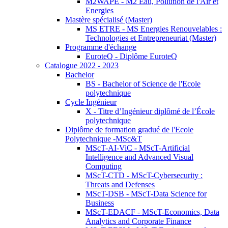
M2WAPE - M2 Eau, Pollution de l'Air et
Energies
Mastère spécialisé (Master)
MS ETRE - MS Energies Renouvelables :
Technologies et Entrepreneuriat (Master)
Programme d'échange
EuroteQ - Diplôme EuroteQ
Catalogue 2022 - 2023
Bachelor
BS - Bachelor of Science de l'Ecole
polytechnique
Cycle Ingénieur
X - Titre d’Ingénieur diplômé de l’École
polytechnique
Diplôme de formation gradué de l'Ecole
Polytechnique -MSc&T
MScT-AI-ViC - MScT-Artificial
Intelligence and Advanced Visual
Computing
MScT-CTD - MScT-Cybersecurity :
Threats and Defenses
MScT-DSB - MScT-Data Science for
Business
MScT-EDACF - MScT-Economics, Data
Analytics and Corporate Finance