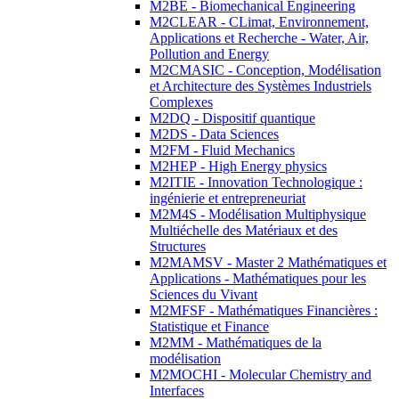
M2BE - Biomechanical Engineering
M2CLEAR - CLimat, Environnement,
Applications et Recherche - Water, Air,
Pollution and Energy
M2CMASIC - Conception, Modélisation
et Architecture des Systèmes Industriels
Complexes
M2DQ - Dispositif quantique
M2DS - Data Sciences
M2FM - Fluid Mechanics
M2HEP - High Energy physics
M2ITIE - Innovation Technologique :
ingénierie et entrepreneuriat
M2M4S - Modélisation Multiphysique
Multiéchelle des Matériaux et des
Structures
M2MAMSV - Master 2 Mathématiques et
Applications - Mathématiques pour les
Sciences du Vivant
M2MFSF - Mathématiques Financières :
Statistique et Finance
M2MM - Mathématiques de la
modélisation
M2MOCHI - Molecular Chemistry and
Interfaces