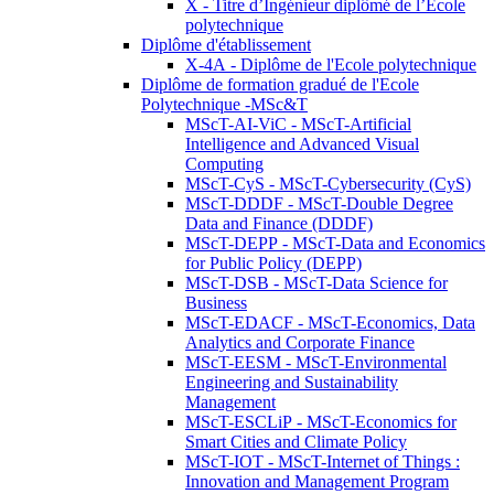
X - Titre d’Ingénieur diplômé de l’École
polytechnique
Diplôme d'établissement
X-4A - Diplôme de l'Ecole polytechnique
Diplôme de formation gradué de l'Ecole
Polytechnique -MSc&T
MScT-AI-ViC - MScT-Artificial
Intelligence and Advanced Visual
Computing
MScT-CyS - MScT-Cybersecurity (CyS)
MScT-DDDF - MScT-Double Degree
Data and Finance (DDDF)
MScT-DEPP - MScT-Data and Economics
for Public Policy (DEPP)
MScT-DSB - MScT-Data Science for
Business
MScT-EDACF - MScT-Economics, Data
Analytics and Corporate Finance
MScT-EESM - MScT-Environmental
Engineering and Sustainability
Management
MScT-ESCLiP - MScT-Economics for
Smart Cities and Climate Policy
MScT-IOT - MScT-Internet of Things :
Innovation and Management Program