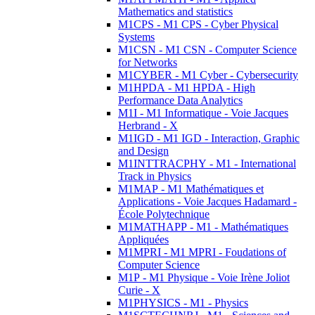
Mathematics and statistics
M1CPS - M1 CPS - Cyber Physical
Systems
M1CSN - M1 CSN - Computer Science
for Networks
M1CYBER - M1 Cyber - Cybersecurity
M1HPDA - M1 HPDA - High
Performance Data Analytics
M1I - M1 Informatique - Voie Jacques
Herbrand - X
M1IGD - M1 IGD - Interaction, Graphic
and Design
M1INTTRACPHY - M1 - International
Track in Physics
M1MAP - M1 Mathématiques et
Applications - Voie Jacques Hadamard -
École Polytechnique
M1MATHAPP - M1 - Mathématiques
Appliquées
M1MPRI - M1 MPRI - Foudations of
Computer Science
M1P - M1 Physique - Voie Irène Joliot
Curie - X
M1PHYSICS - M1 - Physics