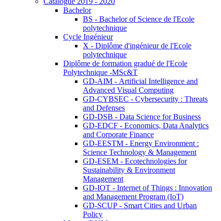
Catalogue 2019 - 2020
Bachelor
BS - Bachelor of Science de l'Ecole
polytechnique
Cycle Ingénieur
X - Diplôme d'ingénieur de l'Ecole
polytechnique
Diplôme de formation gradué de l'Ecole
Polytechnique -MSc&T
GD-AIM - Artificial Intelligence and
Advanced Visual Computing
GD-CYBSEC - Cybersecurity : Threats
and Defenses
GD-DSB - Data Science for Business
GD-EDCF - Economics, Data Analytics
and Corporate Finance
GD-EESTM - Energy Environment :
Science Technology & Management
GD-ESEM - Ecotechnologies for
Sustainability & Environment
Management
GD-IOT - Internet of Things : Innovation
and Management Program (IoT)
GD-SCUP - Smart Cities and Urban
Policy