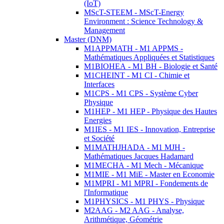
(IoT)
MScT-STEEM - MScT-Energy
Environment : Science Technology &
Management
Master (DNM)
M1APPMATH - M1 APPMS -
Mathématiques Appliquées et Statistiques
M1BIOHEA - M1 BH - Biologie et Santé
M1CHEINT - M1 CI - Chimie et
Interfaces
M1CPS - M1 CPS - Système Cyber
Physique
M1HEP - M1 HEP - Physique des Hautes
Energies
M1IES - M1 IES - Innovation, Entreprise
et Société
M1MATHJHADA - M1 MJH -
Mathématiques Jacques Hadamard
M1MECHA - M1 Mech - Mécanique
M1MIE - M1 MiE - Master en Economie
M1MPRI - M1 MPRI - Fondements de
l'Informatique
M1PHYSICS - M1 PHYS - Physique
M2AAG - M2 AAG - Analyse,
Arithmétique, Géométrie