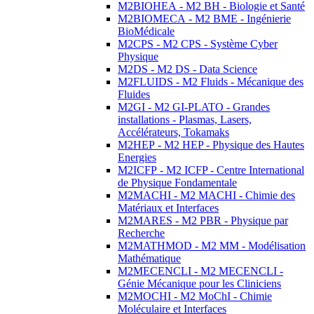
M2BIOHEA - M2 BH - Biologie et Santé
M2BIOMECA - M2 BME - Ingénierie
BioMédicale
M2CPS - M2 CPS - Système Cyber
Physique
M2DS - M2 DS - Data Science
M2FLUIDS - M2 Fluids - Mécanique des
Fluides
M2GI - M2 GI-PLATO - Grandes
installations - Plasmas, Lasers,
Accélérateurs, Tokamaks
M2HEP - M2 HEP - Physique des Hautes
Energies
M2ICFP - M2 ICFP - Centre International
de Physique Fondamentale
M2MACHI - M2 MACHI - Chimie des
Matériaux et Interfaces
M2MARES - M2 PBR - Physique par
Recherche
M2MATHMOD - M2 MM - Modélisation
Mathématique
M2MECENCLI - M2 MECENCLI -
Génie Mécanique pour les Cliniciens
M2MOCHI - M2 MoChI - Chimie
Moléculaire et Interfaces