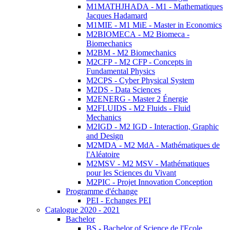
M1MATHJHADA - M1 - Mathematiques
Jacques Hadamard
M1MIE - M1 MiE - Master in Economics
M2BIOMECA - M2 Biomeca -
Biomechanics
M2BM - M2 Biomechanics
M2CFP - M2 CFP - Concepts in
Fundamental Physics
M2CPS - Cyber Physical System
M2DS - Data Sciences
M2ENERG - Master 2 Énergie
M2FLUIDS - M2 Fluids - Fluid
Mechanics
M2IGD - M2 IGD - Interaction, Graphic
and Design
M2MDA - M2 MdA - Mathématiques de
l'Aléatoire
M2MSV - M2 MSV - Mathématiques
pour les Sciences du Vivant
M2PIC - Projet Innovation Conception
Programme d'échange
PEI - Echanges PEI
Catalogue 2020 - 2021
Bachelor
BS - Bachelor of Science de l'Ecole