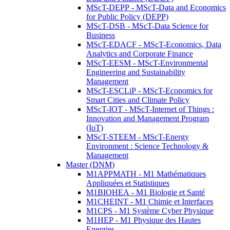
MScT-DEPP - MScT-Data and Economics
for Public Policy (DEPP)
MScT-DSB - MScT-Data Science for
Business
MScT-EDACF - MScT-Economics, Data
Analytics and Corporate Finance
MScT-EESM - MScT-Environmental
Engineering and Sustainability
Management
MScT-ESCLiP - MScT-Economics for
Smart Cities and Climate Policy
MScT-IOT - MScT-Internet of Things :
Innovation and Management Program
(IoT)
MScT-STEEM - MScT-Energy
Environment : Science Technology &
Management
Master (DNM)
M1APPMATH - M1 Mathématiques
Appliquées et Statistiques
M1BIOHEA - M1 Biologie et Santé
M1CHEINT - M1 Chimie et Interfaces
M1CPS - M1 Système Cyber Physique
M1HEP - M1 Physique des Hautes
Energies