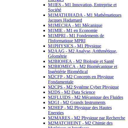
M1IES - M1 Innovation, Entreprise et
Société
M1MATHJHADA - M1 Mathématiques
Jacques Hadamard
M1MECHA - M1 Mécanique
M1MIE - M1 en Economie
M1MPRI - M1 Fondements de
l'Informatique MPRI
M1PHYSICS - M1 Physique
M2AAG - M2 Analyse, Arithmétique,
Géométrie
M2BIOHEA - M2 Biologie et Santé
M2BIOMECA - M2 Biomécanique et
Ingéniérie Biomédical
M2CFP - M2 Concepts en Physique
Fondamentale
M2CPS - M2 Système Cyber Physique
M2DS - M2 Data Science
M2FLUIDS - M2 Mécanique des Fluides
M2GI - M2 Grands Instruments
M2HEP - M2 Physique des Hautes
Energies
M2MARES - M2 Physique par Recherche
M2MATCHEINT - M2 Chimie des