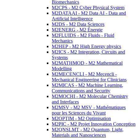
Biomechanics
M2CPS - M2 Cyber Physical System
M2DATAAI - M2 Data AI - Data and
Artificial Intelligence
M2DS - M2 Data Sciences
M2ENERG - M2 Énergie
M2FLUIDS - M2 Fluids - Fluid
Mechanics
M2HEP - M2 High Energy physics
M2ICS - M2 Integration, Circuits and
Systems
M2MATHMOD - M2 Mathematical
Modelling
M2MECENCLI - M2 Mecencli -
Mechanical Engineering for Clinicians
M2MICAS - M2 Machine Learning,
Communications and Security
M2MOCHI - M2 Molecular Chemistry
and Interfaces
M2MSV - M2 MSV - Mathématiques
pour les Sciences du Vivant
M2OPTIM - M2 Optimisation
M2PIC - M2 Projet Innovation Conception
M2QNSLMT - M2 Quantum, Light,
Materials and Nanosciences