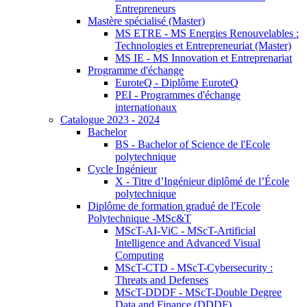
Entrepreneurs
Mastère spécialisé (Master)
MS ETRE - MS Energies Renouvelables :
Technologies et Entrepreneuriat (Master)
MS IE - MS Innovation et Entreprenariat
Programme d'échange
EuroteQ - Diplôme EuroteQ
PEI - Programmes d'échange
internationaux
Catalogue 2023 - 2024
Bachelor
BS - Bachelor of Science de l'Ecole
polytechnique
Cycle Ingénieur
X - Titre d’Ingénieur diplômé de l’École
polytechnique
Diplôme de formation gradué de l'Ecole
Polytechnique -MSc&T
MScT-AI-ViC - MScT-Artificial
Intelligence and Advanced Visual
Computing
MScT-CTD - MScT-Cybersecurity :
Threats and Defenses
MScT-DDDF - MScT-Double Degree
Data and Finance (DDDF)