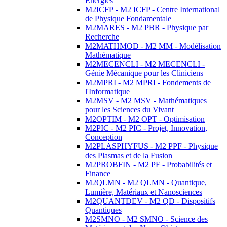
Energies
M2ICFP - M2 ICFP - Centre International
de Physique Fondamentale
M2MARES - M2 PBR - Physique par
Recherche
M2MATHMOD - M2 MM - Modélisation
Mathématique
M2MECENCLI - M2 MECENCLI -
Génie Mécanique pour les Cliniciens
M2MPRI - M2 MPRI - Fondements de
l'Informatique
M2MSV - M2 MSV - Mathématiques
pour les Sciences du Vivant
M2OPTIM - M2 OPT - Optimisation
M2PIC - M2 PIC - Projet, Innovation,
Conception
M2PLASPHYFUS - M2 PPF - Physique
des Plasmas et de la Fusion
M2PROBFIN - M2 PF - Probabilités et
Finance
M2QLMN - M2 QLMN - Quantique,
Lumière, Matériaux et Nanosciences
M2QUANTDEV - M2 QD - Dispositifs
Quantiques
M2SMNO - M2 SMNO - Science des