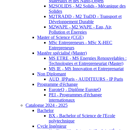
Matériaux et des Nano-Objets
M2SOLIDS - M2 Solids - Mécanique des
Solides
M2TRADD - M2 TraDD - Transport et
Développement Durable
M2WAPE - M2 WAPE - Eau, Air,
Pollution et Énergies
Master of Science (CGE)
MSc Entrepreneurs - MSc X-HEC
Entrepreneurs
Mastère spécialisé (Master)
MS ETRE - MS Energies Renouvelables :
Technologies et Entrepreneuriat (Master)
MS IE - MS Innovation et Entreprenariat
Non Diplomant
AUD_IPParis - AUDITEURS - IP Paris
Programme d'échange
EuroteQ - Diplôme EuroteQ
PEI - Programmes d'échange
internationaux
Catalogue 2024 - 2025
Bachelor
BX - Bachelor of Science de l'Ecole
polytechnique
Cycle Ingénieur