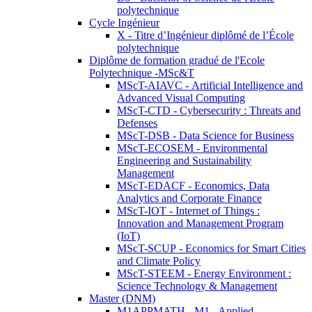
polytechnique
Cycle Ingénieur
X - Titre d’Ingénieur diplômé de l’École
polytechnique
Diplôme de formation gradué de l'Ecole
Polytechnique -MSc&T
MScT-AIAVC - Artificial Intelligence and
Advanced Visual Computing
MScT-CTD - Cybersecurity : Threats and
Defenses
MScT-DSB - Data Science for Business
MScT-ECOSEM - Environmental
Engineering and Sustainability
Management
MScT-EDACF - Economics, Data
Analytics and Corporate Finance
MScT-IOT - Internet of Things :
Innovation and Management Program
(IoT)
MScT-SCUP - Economics for Smart Cities
and Climate Policy
MScT-STEEM - Energy Environment :
Science Technology & Management
Master (DNM)
M1APPMATH - M1 - Applied