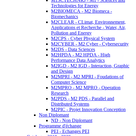
M1SCTECHNRJ - M1 - Sciences and
Technologies for Energy
M2BIOMECA - M2 Biomeca -
Biomechanics
M2CLEAR - CLimat, Environnement,
Applications et Recherche - Water, Air,
Pollution and Energy
M2CPS - Cyber Physical System
M2CYBER - M2 Cyber - Cybersecurity
M2DS - Data Sciences
M2HPDA - M2 HPDA - High
Performance Data Analytics
M2IGD - M2 IGD - Interaction, Graphic
and Design
M2MPRI - M2 MPRI - Foudations of
Computer Science
M2MPRO - M2 MPRO - Operation
Research
M2PDS - M2 PDS - Parallel and
Distributed Systems
M2PIC - Projet Innovation Conception
Non Diplomant
ND - Non Diplomant
Programme d'échange
PEI - Echanges PEI