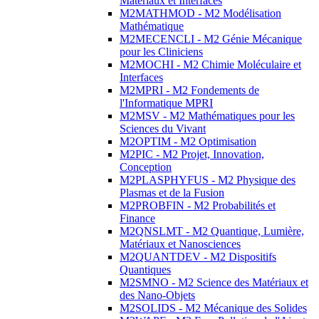
Matériaux et Interfaces
M2MATHMOD - M2 Modélisation
Mathématique
M2MECENCLI - M2 Génie Mécanique
pour les Cliniciens
M2MOCHI - M2 Chimie Moléculaire et
Interfaces
M2MPRI - M2 Fondements de
l'Informatique MPRI
M2MSV - M2 Mathématiques pour les
Sciences du Vivant
M2OPTIM - M2 Optimisation
M2PIC - M2 Projet, Innovation,
Conception
M2PLASPHYFUS - M2 Physique des
Plasmas et de la Fusion
M2PROBFIN - M2 Probabilités et
Finance
M2QNSLMT - M2 Quantique, Lumière,
Matériaux et Nanosciences
M2QUANTDEV - M2 Dispositifs
Quantiques
M2SMNO - M2 Science des Matériaux et
des Nano-Objets
M2SOLIDS - M2 Mécanique des Solides