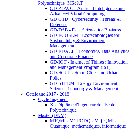
Polytechnique -MSc&T
GD-AIAVC - Artificial Intelligence and
Advanced Visual Computing
GD-CTD - Cybersecurity : Threats &
Defenses
GD-DSB - Data Science for Business
GD-ECOSEM - Ecotechnologies for
Sustainability & Environment
Management
GD-EDACF - Economics, Data Analytics
and Corporate Finance
GD-IOT - Internet of Things : Innovation
and Management Program (IoT)
GD-SCUP - Smart Cities and Urban
Policy
GD-STEEM - Energy Environment :
Science Technology & Management
Catalogue 2017 - 2018
Cycle Ingénieur
X - Diplôme d'ingénieur de l'Ecole
Polytechnique
Master (DNM)
M1QMI - M1 FODQ - Maj. QMI -
Quantique, mathematiques, informatique