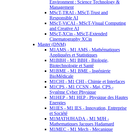
Environment : Science Technology &
Management
MScT-TRAI - MScT-Trust and
Responsible AI
MScT-ViCAI - MScT-Visual Computing
and Creative AI
MScT-XCin - MScT-Extended
Cinematography XCin
Master (DNM)
M1AMS - M1 AMS - Mathématiques
Appliquées et Statistiques
M1BBH - M1 BBH - Biologie,
Biotechnologie et Santé
M1BME - M1 BME - Ingénierie
BioMédicale
M1CHI - M1 CHI - Chimie et Interfaces
M1CPS - M1 CCSN - Maj. CPS -
Système Cyber Physique
M1HEP - M1 HEP - Physique des Hautes
Energies
M1IES - M1 IES - Innovation, Entreprise
et Société
M1MATHJHADA - M1 MJH -
Mathematiques Jacques Hadamard
M1MEC - M1 Mech - Mecanique