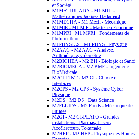
et Société
M1MATHJHADA - M1 MJH -
Mathématiques Jacques Hadamard
M1MECHA - M1 Mech - Mécanique
M1MIE - M1 MiE - Master en Economie
M1MPRI - M1 MPRI - Fondements de
l'Informatique
M1PHYSICS - M1 PHYS - Physique
M2AAG - M2 AAG - Analyse,
Arithmétique, Géométrie
M2BIOHEA - M2 BH - Biologie et Santé
M2BIOMECA - M2 BME - Ingénierie
BioMédicale
M2CHEINT - M2 CI - Chimie et
Interfaces
M2CPS - M2 CPS - Système Cyber
Physique
M2DS - M2 DS - Data Science
M2FLUIDS - M2 Fluids - Mécanique des
Fluides
M2GI - M2 GI-PLATO - Grandes
installations - Plasmas, Lasers,
Accélérateurs, Tokamaks
M2HEP - M2 HEP - Physique des Hautes