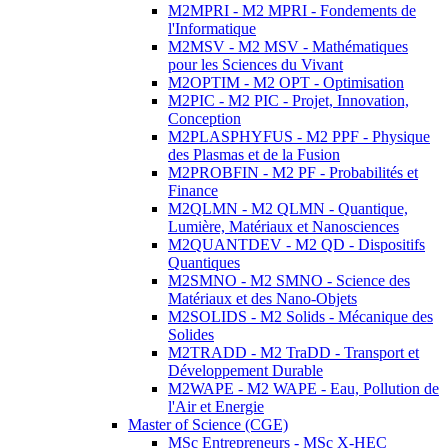
M2MPRI - M2 MPRI - Fondements de
l'Informatique
M2MSV - M2 MSV - Mathématiques
pour les Sciences du Vivant
M2OPTIM - M2 OPT - Optimisation
M2PIC - M2 PIC - Projet, Innovation,
Conception
M2PLASPHYFUS - M2 PPF - Physique
des Plasmas et de la Fusion
M2PROBFIN - M2 PF - Probabilités et
Finance
M2QLMN - M2 QLMN - Quantique,
Lumière, Matériaux et Nanosciences
M2QUANTDEV - M2 QD - Dispositifs
Quantiques
M2SMNO - M2 SMNO - Science des
Matériaux et des Nano-Objets
M2SOLIDS - M2 Solids - Mécanique des
Solides
M2TRADD - M2 TraDD - Transport et
Développement Durable
M2WAPE - M2 WAPE - Eau, Pollution de
l'Air et Energie
Master of Science (CGE)
MSc Entrepreneurs - MSc X-HEC