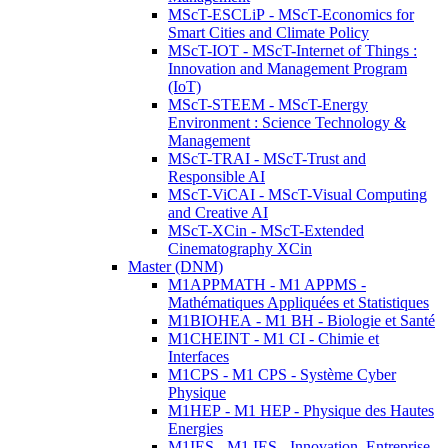
MScT-ESCLiP - MScT-Economics for
Smart Cities and Climate Policy
MScT-IOT - MScT-Internet of Things :
Innovation and Management Program
(IoT)
MScT-STEEM - MScT-Energy
Environment : Science Technology &
Management
MScT-TRAI - MScT-Trust and
Responsible AI
MScT-ViCAI - MScT-Visual Computing
and Creative AI
MScT-XCin - MScT-Extended
Cinematography XCin
Master (DNM)
M1APPMATH - M1 APPMS -
Mathématiques Appliquées et Statistiques
M1BIOHEA - M1 BH - Biologie et Santé
M1CHEINT - M1 CI - Chimie et
Interfaces
M1CPS - M1 CPS - Système Cyber
Physique
M1HEP - M1 HEP - Physique des Hautes
Energies
M1IES - M1 IES - Innovation, Entreprise