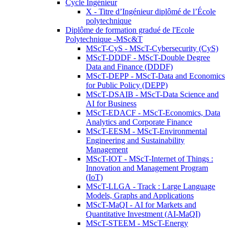
Cycle Ingénieur
X - Titre d’Ingénieur diplômé de l’École
polytechnique
Diplôme de formation gradué de l'Ecole
Polytechnique -MSc&T
MScT-CyS - MScT-Cybersecurity (CyS)
MScT-DDDF - MScT-Double Degree
Data and Finance (DDDF)
MScT-DEPP - MScT-Data and Economics
for Public Policy (DEPP)
MScT-DSAIB - MScT-Data Science and
AI for Business
MScT-EDACF - MScT-Economics, Data
Analytics and Corporate Finance
MScT-EESM - MScT-Environmental
Engineering and Sustainability
Management
MScT-IOT - MScT-Internet of Things :
Innovation and Management Program
(IoT)
MScT-LLGA - Track : Large Language
Models, Graphs and Applications
MScT-MaQI - AI for Markets and
Quantitative Investment (AI-MaQI)
MScT-STEEM - MScT-Energy