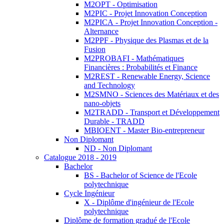
M2OPT - Optimisation
M2PIC - Projet Innovation Conception
M2PICA - Projet Innovation Conception -
Alternance
M2PPF - Physique des Plasmas et de la
Fusion
M2PROBAFI - Mathématiques
Financières : Probabilités et Finance
M2REST - Renewable Energy, Science
and Technology
M2SMNO - Sciences des Matériaux et des
nano-objets
M2TRADD - Transport et Développement
Durable - TRADD
MBIOENT - Master Bio-entrepreneur
Non Diplomant
ND - Non Diplomant
Catalogue 2018 - 2019
Bachelor
BS - Bachelor of Science de l'Ecole
polytechnique
Cycle Ingénieur
X - Diplôme d'ingénieur de l'Ecole
polytechnique
Diplôme de formation gradué de l'Ecole