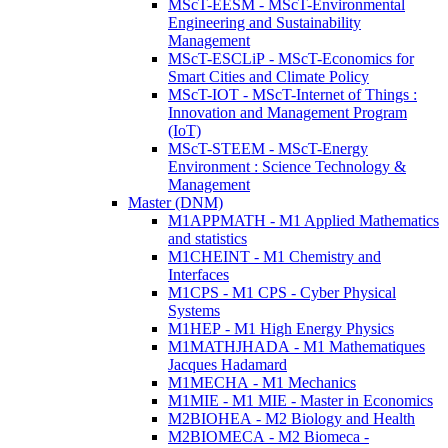
MScT-EESM - MScT-Environmental
Engineering and Sustainability
Management
MScT-ESCLiP - MScT-Economics for
Smart Cities and Climate Policy
MScT-IOT - MScT-Internet of Things :
Innovation and Management Program
(IoT)
MScT-STEEM - MScT-Energy
Environment : Science Technology &
Management
Master (DNM)
M1APPMATH - M1 Applied Mathematics
and statistics
M1CHEINT - M1 Chemistry and
Interfaces
M1CPS - M1 CPS - Cyber Physical
Systems
M1HEP - M1 High Energy Physics
M1MATHJHADA - M1 Mathematiques
Jacques Hadamard
M1MECHA - M1 Mechanics
M1MIE - M1 MIE - Master in Economics
M2BIOHEA - M2 Biology and Health
M2BIOMECA - M2 Biomeca -