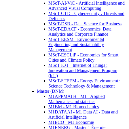
MScT-AI-ViC - Artificial Intelligence and
Advanced Visual Computing
MScT-CTD - Cybersecurity : Threats and
Defenses
MScT-DSB - Data Science for Business
MScT-EDACF - Economics, Data
Analytics and Corporate Finance
MScT-EESM - Environmental
Engineering and Sustainability
Management
MScT-ESCLiP - Economics for Smart
Cities and Climate Policy
MScT-IOT - Internet of Things :
Innovation and Management Program
(IoT)
MScT-STEEM - Energy Environment :
Science Technology & Management
Master (DNM)
M1APPMATH - M1 - Applied
Mathematics and statistics
M1BM - M1 Biomechanics
M1DATAAI - M1 Data AI - Data and
Artificial Intelligence
M1ECO - M1 Economie
M1ENERG - Master 1 Énergie