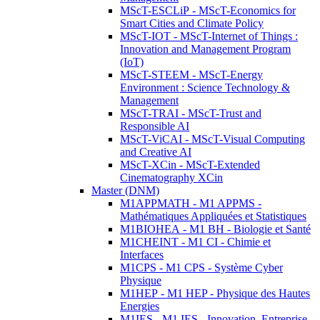
MScT-ESCLiP - MScT-Economics for
Smart Cities and Climate Policy
MScT-IOT - MScT-Internet of Things :
Innovation and Management Program
(IoT)
MScT-STEEM - MScT-Energy
Environment : Science Technology &
Management
MScT-TRAI - MScT-Trust and
Responsible AI
MScT-ViCAI - MScT-Visual Computing
and Creative AI
MScT-XCin - MScT-Extended
Cinematography XCin
Master (DNM)
M1APPMATH - M1 APPMS -
Mathématiques Appliquées et Statistiques
M1BIOHEA - M1 BH - Biologie et Santé
M1CHEINT - M1 CI - Chimie et
Interfaces
M1CPS - M1 CPS - Système Cyber
Physique
M1HEP - M1 HEP - Physique des Hautes
Energies
M1IES - M1 IES - Innovation, Entreprise