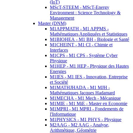
(IoT)
MScT-STEEM - MScT-Energy
Environment : Science Technology &
Management
Master (DNM)
M1APPMATH - M1 APPMS -
Mathématiques Appliquées et Statistiques
M1BIOHEA - M1 BH - Biologie et Santé
M1CHEINT - M1 CI - Chimie et
Interfaces
M1CPS - M1 CPS - Système Cyber
Physique
M1HEP - M1 HEP - Physique des Hautes
Energies
M1IES - M1 IES - Innovation, Entreprise
et Société
M1MATHJHADA - M1 MJH -
Mathématiques Jacques Hadamard
M1MECHA - M1 Mech - Mécanique
M1MIE - M1 MiE - Master en Economie
M1MPRI - M1 MPRI - Fondements de
l'Informatique
M1PHYSICS - M1 PHYS - Physique
M2AAG - M2 AAG - Analyse,
Arithmétique, Géométrie