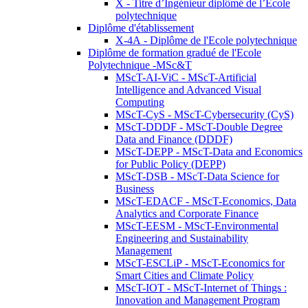
X - Titre d’Ingénieur diplômé de l’École
polytechnique
Diplôme d'établissement
X-4A - Diplôme de l'Ecole polytechnique
Diplôme de formation gradué de l'Ecole
Polytechnique -MSc&T
MScT-AI-ViC - MScT-Artificial
Intelligence and Advanced Visual
Computing
MScT-CyS - MScT-Cybersecurity (CyS)
MScT-DDDF - MScT-Double Degree
Data and Finance (DDDF)
MScT-DEPP - MScT-Data and Economics
for Public Policy (DEPP)
MScT-DSB - MScT-Data Science for
Business
MScT-EDACF - MScT-Economics, Data
Analytics and Corporate Finance
MScT-EESM - MScT-Environmental
Engineering and Sustainability
Management
MScT-ESCLiP - MScT-Economics for
Smart Cities and Climate Policy
MScT-IOT - MScT-Internet of Things :
Innovation and Management Program