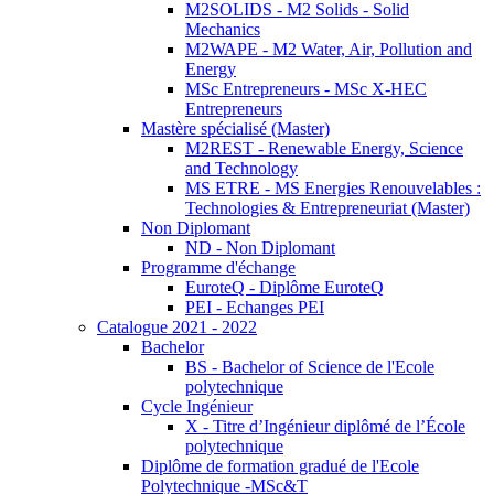
M2SOLIDS - M2 Solids - Solid
Mechanics
M2WAPE - M2 Water, Air, Pollution and
Energy
MSc Entrepreneurs - MSc X-HEC
Entrepreneurs
Mastère spécialisé (Master)
M2REST - Renewable Energy, Science
and Technology
MS ETRE - MS Energies Renouvelables :
Technologies & Entrepreneuriat (Master)
Non Diplomant
ND - Non Diplomant
Programme d'échange
EuroteQ - Diplôme EuroteQ
PEI - Echanges PEI
Catalogue 2021 - 2022
Bachelor
BS - Bachelor of Science de l'Ecole
polytechnique
Cycle Ingénieur
X - Titre d’Ingénieur diplômé de l’École
polytechnique
Diplôme de formation gradué de l'Ecole
Polytechnique -MSc&T