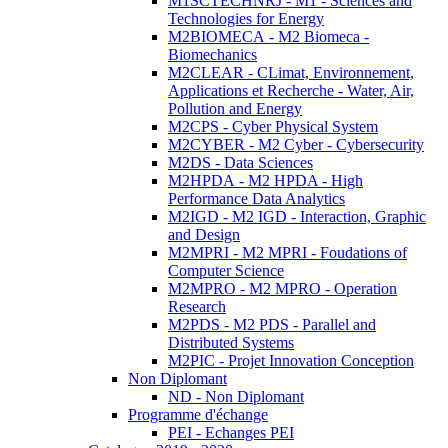
M1SCTECHNRJ - M1 - Sciences and
Technologies for Energy
M2BIOMECA - M2 Biomeca -
Biomechanics
M2CLEAR - CLimat, Environnement,
Applications et Recherche - Water, Air,
Pollution and Energy
M2CPS - Cyber Physical System
M2CYBER - M2 Cyber - Cybersecurity
M2DS - Data Sciences
M2HPDA - M2 HPDA - High
Performance Data Analytics
M2IGD - M2 IGD - Interaction, Graphic
and Design
M2MPRI - M2 MPRI - Foudations of
Computer Science
M2MPRO - M2 MPRO - Operation
Research
M2PDS - M2 PDS - Parallel and
Distributed Systems
M2PIC - Projet Innovation Conception
Non Diplomant
ND - Non Diplomant
Programme d'échange
PEI - Echanges PEI