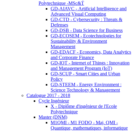
Polytechnique -MSc&T
GD-AIAVC - Artificial Intelligence and
Advanced Visual Computing
GD-CTD - Cybersecurity : Threats &
Defenses
GD-DSB - Data Science for Business
GD-ECOSEM - Ecotechnologies for
Sustainability & Environment
Management
GD-EDACF - Economics, Data Analytics
and Corporate Finance
GD-IOT - Internet of Things : Innovation
and Management Program (IoT)
GD-SCUP - Smart Cities and Urban
Policy
GD-STEEM - Energy Environment :
Science Technology & Management
Catalogue 2017 - 2018
Cycle Ingénieur
X - Diplôme d'ingénieur de l'Ecole
Polytechnique
Master (DNM)
M1QMI - M1 FODQ - Maj. QMI -
Quantique, mathematiques, informatique