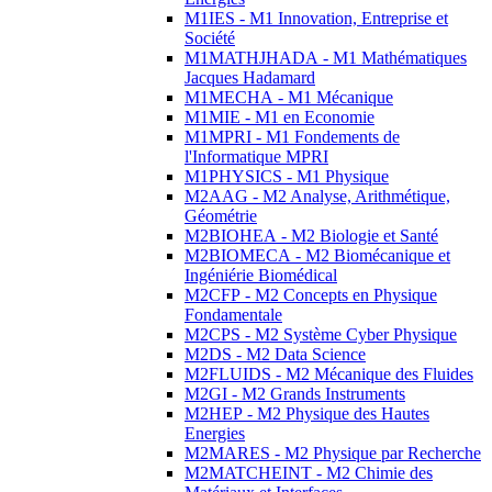
M1IES - M1 Innovation, Entreprise et
Société
M1MATHJHADA - M1 Mathématiques
Jacques Hadamard
M1MECHA - M1 Mécanique
M1MIE - M1 en Economie
M1MPRI - M1 Fondements de
l'Informatique MPRI
M1PHYSICS - M1 Physique
M2AAG - M2 Analyse, Arithmétique,
Géométrie
M2BIOHEA - M2 Biologie et Santé
M2BIOMECA - M2 Biomécanique et
Ingéniérie Biomédical
M2CFP - M2 Concepts en Physique
Fondamentale
M2CPS - M2 Système Cyber Physique
M2DS - M2 Data Science
M2FLUIDS - M2 Mécanique des Fluides
M2GI - M2 Grands Instruments
M2HEP - M2 Physique des Hautes
Energies
M2MARES - M2 Physique par Recherche
M2MATCHEINT - M2 Chimie des