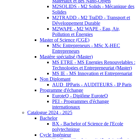
Matériaux et des Nano-Objets
M2SOLIDS - M2 Solids - Mécanique des
Solides
M2TRADD - M2 TraDD - Transport et
Développement Durable
M2WAPE - M2 WAPE - Eau, Air,
Pollution et Énergies
Master of Science (CGE)
MSc Entrepreneurs - MSc X-HEC
Entrepreneurs
Mastère spécialisé (Master)
MS ETRE - MS Energies Renouvelables :
Technologies et Entrepreneuriat (Master)
MS IE - MS Innovation et Entreprenariat
Non Diplomant
AUD_IPParis - AUDITEURS - IP Paris
Programme d'échange
EuroteQ - Diplôme EuroteQ
PEI - Programmes d'échange
internationaux
Catalogue 2024 - 2025
Bachelor
BX - Bachelor of Science de l'Ecole
polytechnique
Cycle Ingénieur