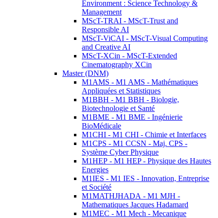
Environment : Science Technology &
Management
MScT-TRAI - MScT-Trust and
Responsible AI
MScT-ViCAI - MScT-Visual Computing
and Creative AI
MScT-XCin - MScT-Extended
Cinematography XCin
Master (DNM)
M1AMS - M1 AMS - Mathématiques
Appliquées et Statistiques
M1BBH - M1 BBH - Biologie,
Biotechnologie et Santé
M1BME - M1 BME - Ingénierie
BioMédicale
M1CHI - M1 CHI - Chimie et Interfaces
M1CPS - M1 CCSN - Maj. CPS -
Système Cyber Physique
M1HEP - M1 HEP - Physique des Hautes
Energies
M1IES - M1 IES - Innovation, Entreprise
et Société
M1MATHJHADA - M1 MJH -
Mathematiques Jacques Hadamard
M1MEC - M1 Mech - Mecanique