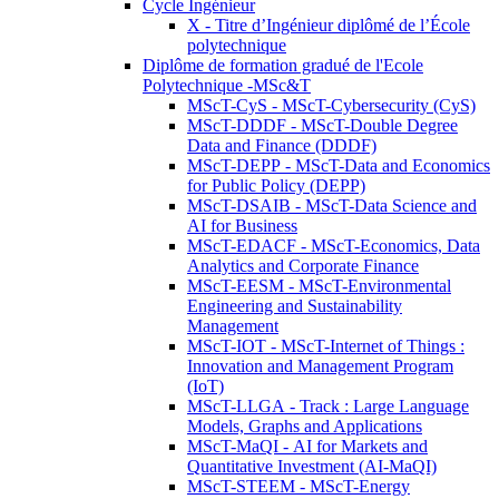
Cycle Ingénieur
X - Titre d’Ingénieur diplômé de l’École
polytechnique
Diplôme de formation gradué de l'Ecole
Polytechnique -MSc&T
MScT-CyS - MScT-Cybersecurity (CyS)
MScT-DDDF - MScT-Double Degree
Data and Finance (DDDF)
MScT-DEPP - MScT-Data and Economics
for Public Policy (DEPP)
MScT-DSAIB - MScT-Data Science and
AI for Business
MScT-EDACF - MScT-Economics, Data
Analytics and Corporate Finance
MScT-EESM - MScT-Environmental
Engineering and Sustainability
Management
MScT-IOT - MScT-Internet of Things :
Innovation and Management Program
(IoT)
MScT-LLGA - Track : Large Language
Models, Graphs and Applications
MScT-MaQI - AI for Markets and
Quantitative Investment (AI-MaQI)
MScT-STEEM - MScT-Energy