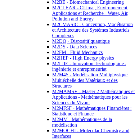
M2BE - Biomechanical Engineering
M2CLEAR - CLimat, Environnement,
Applications et Recherche - Water, Air,
Pollution and Energy
M2CMASIC - Conception, Modélisation
et Architecture des Systèmes Industriels
Complexes
M2DQ - Dispositif quantique
M2DS - Data Sciences
M2FM - Fluid Mechanics
M2HEP - High Energy physics
M2ITIE - Innovation Technologique :
ingénierie et entrepreneuriat
M2M4S - Modélisation Multiphysique
Multiéchelle des Matériaux et des
Structures
M2MAMSV - Master 2 Mathématiques et
Applications - Mathématiques pour les
Sciences du Vivant
M2MFSF - Mathématiques Financières :
Statistique et Finance
M2MM - Mathématiques de la
modélisation
M2MOCHI - Molecular Chemistry and
Interfaces