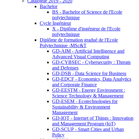
Catalogue 2019 - 2020
Bachelor
BS - Bachelor of Science de l'Ecole
polytechnique
Cycle Ingénieur
X - Diplôme d'ingénieur de l'Ecole
polytechnique
Diplôme de formation gradué de l'Ecole
Polytechnique -MSc&T
GD-AIM - Artificial Intelligence and
Advanced Visual Computing
GD-CYBSEC - Cybersecurity : Threats
and Defenses
GD-DSB - Data Science for Business
GD-EDCF - Economics, Data Analytics
and Corporate Finance
GD-EESTM - Energy Environment :
Science Technology & Management
GD-ESEM - Ecotechnologies for
Sustainability & Environment
Management
GD-IOT - Internet of Things : Innovation
and Management Program (IoT)
GD-SCUP - Smart Cities and Urban
Policy