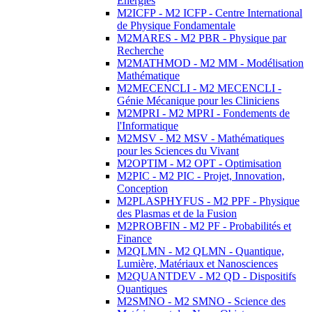
Energies
M2ICFP - M2 ICFP - Centre International
de Physique Fondamentale
M2MARES - M2 PBR - Physique par
Recherche
M2MATHMOD - M2 MM - Modélisation
Mathématique
M2MECENCLI - M2 MECENCLI -
Génie Mécanique pour les Cliniciens
M2MPRI - M2 MPRI - Fondements de
l'Informatique
M2MSV - M2 MSV - Mathématiques
pour les Sciences du Vivant
M2OPTIM - M2 OPT - Optimisation
M2PIC - M2 PIC - Projet, Innovation,
Conception
M2PLASPHYFUS - M2 PPF - Physique
des Plasmas et de la Fusion
M2PROBFIN - M2 PF - Probabilités et
Finance
M2QLMN - M2 QLMN - Quantique,
Lumière, Matériaux et Nanosciences
M2QUANTDEV - M2 QD - Dispositifs
Quantiques
M2SMNO - M2 SMNO - Science des