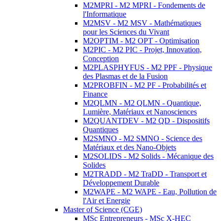
M2MPRI - M2 MPRI - Fondements de
l'Informatique
M2MSV - M2 MSV - Mathématiques
pour les Sciences du Vivant
M2OPTIM - M2 OPT - Optimisation
M2PIC - M2 PIC - Projet, Innovation,
Conception
M2PLASPHYFUS - M2 PPF - Physique
des Plasmas et de la Fusion
M2PROBFIN - M2 PF - Probabilités et
Finance
M2QLMN - M2 QLMN - Quantique,
Lumière, Matériaux et Nanosciences
M2QUANTDEV - M2 QD - Dispositifs
Quantiques
M2SMNO - M2 SMNO - Science des
Matériaux et des Nano-Objets
M2SOLIDS - M2 Solids - Mécanique des
Solides
M2TRADD - M2 TraDD - Transport et
Développement Durable
M2WAPE - M2 WAPE - Eau, Pollution de
l'Air et Energie
Master of Science (CGE)
MSc Entrepreneurs - MSc X-HEC