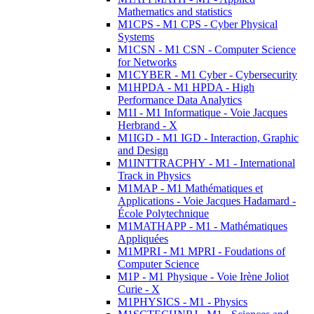
Mathematics and statistics
M1CPS - M1 CPS - Cyber Physical
Systems
M1CSN - M1 CSN - Computer Science
for Networks
M1CYBER - M1 Cyber - Cybersecurity
M1HPDA - M1 HPDA - High
Performance Data Analytics
M1I - M1 Informatique - Voie Jacques
Herbrand - X
M1IGD - M1 IGD - Interaction, Graphic
and Design
M1INTTRACPHY - M1 - International
Track in Physics
M1MAP - M1 Mathématiques et
Applications - Voie Jacques Hadamard -
École Polytechnique
M1MATHAPP - M1 - Mathématiques
Appliquées
M1MPRI - M1 MPRI - Foudations of
Computer Science
M1P - M1 Physique - Voie Irène Joliot
Curie - X
M1PHYSICS - M1 - Physics