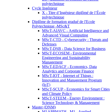
polytechnique
Cycle Ingénieur
X - Titre d’Ingénieur diplômé de l’École
polytechnique
Diplôme de formation gradué de l'Ecole
Polytechnique -MSc&T
MScT-AIAVC - Artificial Intelligence and
Advanced Visual Computing
MScT-CTD - Cybersecurity : Threats and
Defenses
MScT-DSB - Data Science for Business
MScT-ECOSEM - Environmental
Engineering and Sustainability
Management
MScT-EDACF - Economics, Data
Analytics and Corporate Finance
MScT-IOT - Internet of Things :
Innovation and Management Program
(IoT)
MScT-SCUP - Economics for Smart Cities
and Climate Policy
MScT-STEEM - Energy Environment :
Science Technology & Management
Master (DNM)
M1APPMATH - M1 - Applied