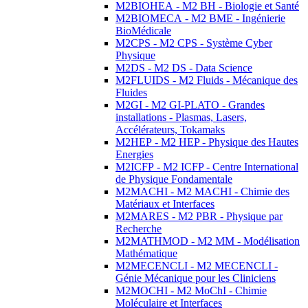
M2BIOHEA - M2 BH - Biologie et Santé
M2BIOMECA - M2 BME - Ingénierie
BioMédicale
M2CPS - M2 CPS - Système Cyber
Physique
M2DS - M2 DS - Data Science
M2FLUIDS - M2 Fluids - Mécanique des
Fluides
M2GI - M2 GI-PLATO - Grandes
installations - Plasmas, Lasers,
Accélérateurs, Tokamaks
M2HEP - M2 HEP - Physique des Hautes
Energies
M2ICFP - M2 ICFP - Centre International
de Physique Fondamentale
M2MACHI - M2 MACHI - Chimie des
Matériaux et Interfaces
M2MARES - M2 PBR - Physique par
Recherche
M2MATHMOD - M2 MM - Modélisation
Mathématique
M2MECENCLI - M2 MECENCLI -
Génie Mécanique pour les Cliniciens
M2MOCHI - M2 MoChI - Chimie
Moléculaire et Interfaces