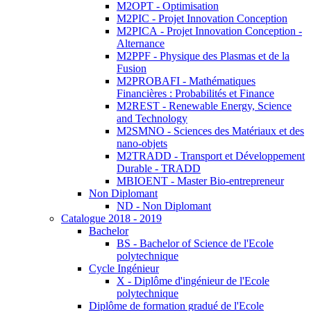
M2OPT - Optimisation
M2PIC - Projet Innovation Conception
M2PICA - Projet Innovation Conception -
Alternance
M2PPF - Physique des Plasmas et de la
Fusion
M2PROBAFI - Mathématiques
Financières : Probabilités et Finance
M2REST - Renewable Energy, Science
and Technology
M2SMNO - Sciences des Matériaux et des
nano-objets
M2TRADD - Transport et Développement
Durable - TRADD
MBIOENT - Master Bio-entrepreneur
Non Diplomant
ND - Non Diplomant
Catalogue 2018 - 2019
Bachelor
BS - Bachelor of Science de l'Ecole
polytechnique
Cycle Ingénieur
X - Diplôme d'ingénieur de l'Ecole
polytechnique
Diplôme de formation gradué de l'Ecole