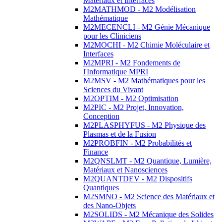
Matériaux et Interfaces
M2MATHMOD - M2 Modélisation
Mathématique
M2MECENCLI - M2 Génie Mécanique
pour les Cliniciens
M2MOCHI - M2 Chimie Moléculaire et
Interfaces
M2MPRI - M2 Fondements de
l'Informatique MPRI
M2MSV - M2 Mathématiques pour les
Sciences du Vivant
M2OPTIM - M2 Optimisation
M2PIC - M2 Projet, Innovation,
Conception
M2PLASPHYFUS - M2 Physique des
Plasmas et de la Fusion
M2PROBFIN - M2 Probabilités et
Finance
M2QNSLMT - M2 Quantique, Lumière,
Matériaux et Nanosciences
M2QUANTDEV - M2 Dispositifs
Quantiques
M2SMNO - M2 Science des Matériaux et
des Nano-Objets
M2SOLIDS - M2 Mécanique des Solides