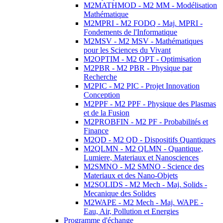
M2MATHMOD - M2 MM - Modélisation
Mathématique
M2MPRI - M2 FODQ - Maj. MPRI -
Fondements de l'Informatique
M2MSV - M2 MSV - Mathématiques
pour les Sciences du Vivant
M2OPTIM - M2 OPT - Optimisation
M2PBR - M2 PBR - Physique par
Recherche
M2PIC - M2 PIC - Projet Innovation
Conception
M2PPF - M2 PPF - Physique des Plasmas
et de la Fusion
M2PROBFIN - M2 PF - Probabilités et
Finance
M2QD - M2 QD - Dispositifs Quantiques
M2QLMN - M2 QLMN - Quantique,
Lumiere, Materiaux et Nanosciences
M2SMNO - M2 SMNO - Science des
Materiaux et des Nano-Objets
M2SOLIDS - M2 Mech - Maj. Solids -
Mecanique des Solides
M2WAPE - M2 Mech - Maj. WAPE -
Eau, Air, Pollution et Energies
Programme d'échange