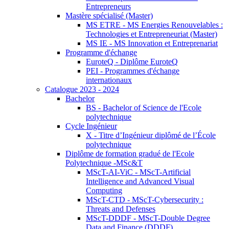
Entrepreneurs
Mastère spécialisé (Master)
MS ETRE - MS Energies Renouvelables :
Technologies et Entrepreneuriat (Master)
MS IE - MS Innovation et Entreprenariat
Programme d'échange
EuroteQ - Diplôme EuroteQ
PEI - Programmes d'échange
internationaux
Catalogue 2023 - 2024
Bachelor
BS - Bachelor of Science de l'Ecole
polytechnique
Cycle Ingénieur
X - Titre d’Ingénieur diplômé de l’École
polytechnique
Diplôme de formation gradué de l'Ecole
Polytechnique -MSc&T
MScT-AI-ViC - MScT-Artificial
Intelligence and Advanced Visual
Computing
MScT-CTD - MScT-Cybersecurity :
Threats and Defenses
MScT-DDDF - MScT-Double Degree
Data and Finance (DDDF)