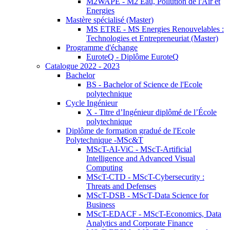
M2WAPE - M2 Eau, Pollution de l'Air et
Energies
Mastère spécialisé (Master)
MS ETRE - MS Energies Renouvelables :
Technologies et Entrepreneuriat (Master)
Programme d'échange
EuroteQ - Diplôme EuroteQ
Catalogue 2022 - 2023
Bachelor
BS - Bachelor of Science de l'Ecole
polytechnique
Cycle Ingénieur
X - Titre d’Ingénieur diplômé de l’École
polytechnique
Diplôme de formation gradué de l'Ecole
Polytechnique -MSc&T
MScT-AI-ViC - MScT-Artificial
Intelligence and Advanced Visual
Computing
MScT-CTD - MScT-Cybersecurity :
Threats and Defenses
MScT-DSB - MScT-Data Science for
Business
MScT-EDACF - MScT-Economics, Data
Analytics and Corporate Finance