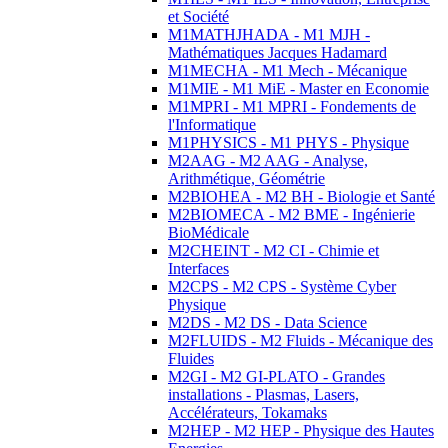
et Société
M1MATHJHADA - M1 MJH -
Mathématiques Jacques Hadamard
M1MECHA - M1 Mech - Mécanique
M1MIE - M1 MiE - Master en Economie
M1MPRI - M1 MPRI - Fondements de
l'Informatique
M1PHYSICS - M1 PHYS - Physique
M2AAG - M2 AAG - Analyse,
Arithmétique, Géométrie
M2BIOHEA - M2 BH - Biologie et Santé
M2BIOMECA - M2 BME - Ingénierie
BioMédicale
M2CHEINT - M2 CI - Chimie et
Interfaces
M2CPS - M2 CPS - Système Cyber
Physique
M2DS - M2 DS - Data Science
M2FLUIDS - M2 Fluids - Mécanique des
Fluides
M2GI - M2 GI-PLATO - Grandes
installations - Plasmas, Lasers,
Accélérateurs, Tokamaks
M2HEP - M2 HEP - Physique des Hautes