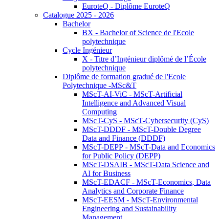
EuroteQ - Diplôme EuroteQ
Catalogue 2025 - 2026
Bachelor
BX - Bachelor of Science de l'Ecole
polytechnique
Cycle Ingénieur
X - Titre d’Ingénieur diplômé de l’École
polytechnique
Diplôme de formation gradué de l'Ecole
Polytechnique -MSc&T
MScT-AI-ViC - MScT-Artificial
Intelligence and Advanced Visual
Computing
MScT-CyS - MScT-Cybersecurity (CyS)
MScT-DDDF - MScT-Double Degree
Data and Finance (DDDF)
MScT-DEPP - MScT-Data and Economics
for Public Policy (DEPP)
MScT-DSAIB - MScT-Data Science and
AI for Business
MScT-EDACF - MScT-Economics, Data
Analytics and Corporate Finance
MScT-EESM - MScT-Environmental
Engineering and Sustainability
Management