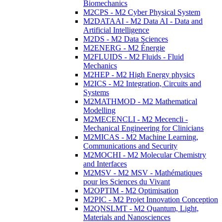
Biomechanics
M2CPS - M2 Cyber Physical System
M2DATAAI - M2 Data AI - Data and
Artificial Intelligence
M2DS - M2 Data Sciences
M2ENERG - M2 Énergie
M2FLUIDS - M2 Fluids - Fluid
Mechanics
M2HEP - M2 High Energy physics
M2ICS - M2 Integration, Circuits and
Systems
M2MATHMOD - M2 Mathematical
Modelling
M2MECENCLI - M2 Mecencli -
Mechanical Engineering for Clinicians
M2MICAS - M2 Machine Learning,
Communications and Security
M2MOCHI - M2 Molecular Chemistry
and Interfaces
M2MSV - M2 MSV - Mathématiques
pour les Sciences du Vivant
M2OPTIM - M2 Optimisation
M2PIC - M2 Projet Innovation Conception
M2QNSLMT - M2 Quantum, Light,
Materials and Nanosciences