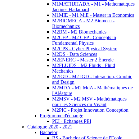
M1MATHJHADA - M1 - Mathematiques
Jacques Hadamard
M1MIE - M1 MiE - Master in Economics
M2BIOMECA - M2 Biomeca -
Biomechanics
M2BM - M2 Biomechanics
M2CFP - M2 CFP - Concepts in
Fundamental Physics
M2CPS - Cyber Physical System
M2DS - Data Sciences
M2ENERG - Master 2 Énergie
M2FLUIDS - M2 Fluids - Fluid
Mechanics
M2IGD - M2 IGD - Interaction, Graphic
and Design
M2MDA - M2 MdA - Mathématiques de
l'Aléatoire
M2MSV - M2 MSV - Mathématiques
pour les Sciences du Vivant
M2PIC - Projet Innovation Conception
Programme d'échange
PEI - Echanges PEI
Catalogue 2020 - 2021
Bachelor
BS - Bachelor of Science de l'Ecole