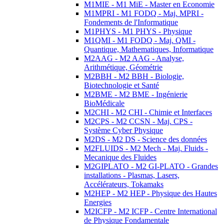
M1MIE - M1 MiE - Master en Economie
M1MPRI - M1 FODQ - Maj. MPRI -
Fondements de l'Informatique
M1PHYS - M1 PHYS - Physique
M1QMI - M1 FODQ - Maj. QMI -
Quantique, Mathematiques, Informatique
M2AAG - M2 AAG - Analyse,
Arithmétique, Géométrie
M2BBH - M2 BBH - Biologie,
Biotechnologie et Santé
M2BME - M2 BME - Ingénierie
BioMédicale
M2CHI - M2 CHI - Chimie et Interfaces
M2CPS - M2 CCSN - Maj. CPS -
Système Cyber Physique
M2DS - M2 DS - Science des données
M2FLUIDS - M2 Mech - Maj. Fluids -
Mecanique des Fluides
M2GIPLATO - M2 GI-PLATO - Grandes
installations - Plasmas, Lasers,
Accélérateurs, Tokamaks
M2HEP - M2 HEP - Physique des Hautes
Energies
M2ICFP - M2 ICFP - Centre International
de Physique Fondamentale