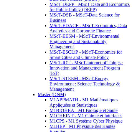
MScT-DEPP - MScT-Data and Economics
for Public Policy (DEPP)
MScT-DSB - MScT-Data Science for
Business
MScT-EDACF - MScT-Economics, Data
Analytics and Corporate Finance
MScT-EESM - MScT-Environmental
Engineering and Sustainability
Management
MScT-ESCLiP - MScT-Economics for
Smart Cities and Climate Policy
MScT-IOT - MScT-Internet of Things :
Innovation and Management Program
(IoT)
MScT-STEEM - MScT-Energy
Environment : Science Technology &
Management
Master (DNM)
M1APPMATH - M1 Mathématiques
Appliquées et Statistiques
M1BIOHEA - M1 Biologie et Santé
M1CHEINT - M1 Chimie et Interfaces
M1CPS - M1 Système Cyber Physique
M1HEP - M1 Physique des Hautes
Energies