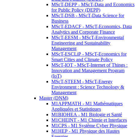
MScT-DEPP - MScT-Data and Economics
for Public Policy (DEPP)
MScT-DSB - MScT-Data Science for
Business
MScT-EDACF - MScT-Economics, Data
Analytics and Corporate Finance
MScT-EESM - MScT-Environmental
Engineering and Sustainability
Management
MScT-ESCLiP - MScT-Economics for
Smart Cities and Climate Policy
MScT-IOT - MScT-Internet of Things :
Innovation and Management Program
(IoT)
MScT-STEEM - MScT-Energy
Environment : Science Technology &
Management
Master (DNM)
M1APPMATH - M1 Mathématiques
Appliquées et Statistiques
M1BIOHEA - M1 Biologie et Santé
M1CHEINT - M1 Chimie et Interfaces
M1CPS - M1 Système Cyber Physique
M1HEP - M1 Physique des Hautes
Energies