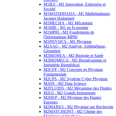
M1IES - M1 Innovation, Entreprise et
Société
M1MATHJHADA - M1 Mathématiques
Jacques Hadamard
M1MECHA - M1 Mécanique
M1MIE - M1 en Economie
M1MPRI - M1 Fondements de
l'Informatique MPRI
M1PHYSICS - M1 Physique
M2AAG - M2 Analyse, Arithmétique,
Géométrie
M2BIOHEA - M2 Biologie et Santé
M2BIOMECA - M2 Biomécanique et
Ingéniérie Biomédical
M2CFP - M2 Concepts en Physique
Fondamentale
M2CPS - M2 Système Cyber Physique
M2DS - M2 Data Science
M2FLUIDS - M2 Mécanique des Fluides
M2GI - M2 Grands Instruments
M2HEP - M2 Physique des Hautes
Energies
M2MARES - M2 Physique par Recherche
M2MATCHEINT - M2 Chimie des