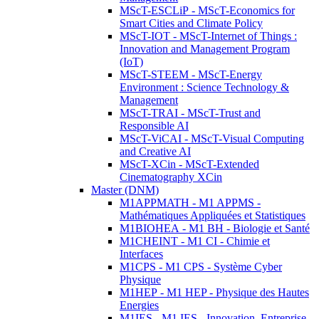
MScT-ESCLiP - MScT-Economics for
Smart Cities and Climate Policy
MScT-IOT - MScT-Internet of Things :
Innovation and Management Program
(IoT)
MScT-STEEM - MScT-Energy
Environment : Science Technology &
Management
MScT-TRAI - MScT-Trust and
Responsible AI
MScT-ViCAI - MScT-Visual Computing
and Creative AI
MScT-XCin - MScT-Extended
Cinematography XCin
Master (DNM)
M1APPMATH - M1 APPMS -
Mathématiques Appliquées et Statistiques
M1BIOHEA - M1 BH - Biologie et Santé
M1CHEINT - M1 CI - Chimie et
Interfaces
M1CPS - M1 CPS - Système Cyber
Physique
M1HEP - M1 HEP - Physique des Hautes
Energies
M1IES - M1 IES - Innovation, Entreprise