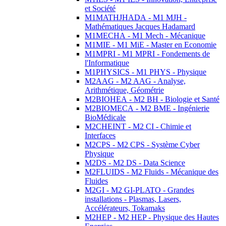
et Société
M1MATHJHADA - M1 MJH -
Mathématiques Jacques Hadamard
M1MECHA - M1 Mech - Mécanique
M1MIE - M1 MiE - Master en Economie
M1MPRI - M1 MPRI - Fondements de
l'Informatique
M1PHYSICS - M1 PHYS - Physique
M2AAG - M2 AAG - Analyse,
Arithmétique, Géométrie
M2BIOHEA - M2 BH - Biologie et Santé
M2BIOMECA - M2 BME - Ingénierie
BioMédicale
M2CHEINT - M2 CI - Chimie et
Interfaces
M2CPS - M2 CPS - Système Cyber
Physique
M2DS - M2 DS - Data Science
M2FLUIDS - M2 Fluids - Mécanique des
Fluides
M2GI - M2 GI-PLATO - Grandes
installations - Plasmas, Lasers,
Accélérateurs, Tokamaks
M2HEP - M2 HEP - Physique des Hautes