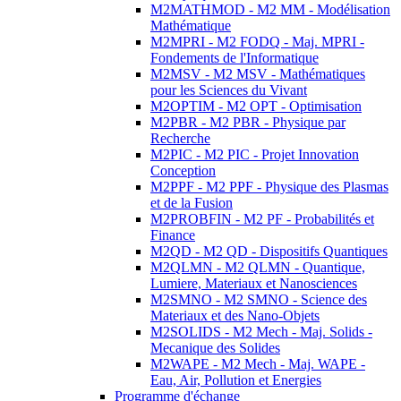
M2MATHMOD - M2 MM - Modélisation
Mathématique
M2MPRI - M2 FODQ - Maj. MPRI -
Fondements de l'Informatique
M2MSV - M2 MSV - Mathématiques
pour les Sciences du Vivant
M2OPTIM - M2 OPT - Optimisation
M2PBR - M2 PBR - Physique par
Recherche
M2PIC - M2 PIC - Projet Innovation
Conception
M2PPF - M2 PPF - Physique des Plasmas
et de la Fusion
M2PROBFIN - M2 PF - Probabilités et
Finance
M2QD - M2 QD - Dispositifs Quantiques
M2QLMN - M2 QLMN - Quantique,
Lumiere, Materiaux et Nanosciences
M2SMNO - M2 SMNO - Science des
Materiaux et des Nano-Objets
M2SOLIDS - M2 Mech - Maj. Solids -
Mecanique des Solides
M2WAPE - M2 Mech - Maj. WAPE -
Eau, Air, Pollution et Energies
Programme d'échange