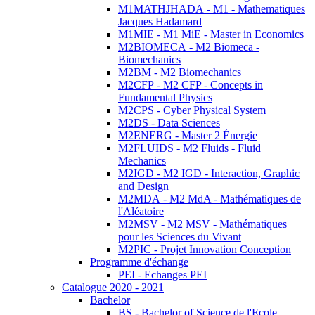
M1MATHJHADA - M1 - Mathematiques
Jacques Hadamard
M1MIE - M1 MiE - Master in Economics
M2BIOMECA - M2 Biomeca -
Biomechanics
M2BM - M2 Biomechanics
M2CFP - M2 CFP - Concepts in
Fundamental Physics
M2CPS - Cyber Physical System
M2DS - Data Sciences
M2ENERG - Master 2 Énergie
M2FLUIDS - M2 Fluids - Fluid
Mechanics
M2IGD - M2 IGD - Interaction, Graphic
and Design
M2MDA - M2 MdA - Mathématiques de
l'Aléatoire
M2MSV - M2 MSV - Mathématiques
pour les Sciences du Vivant
M2PIC - Projet Innovation Conception
Programme d'échange
PEI - Echanges PEI
Catalogue 2020 - 2021
Bachelor
BS - Bachelor of Science de l'Ecole