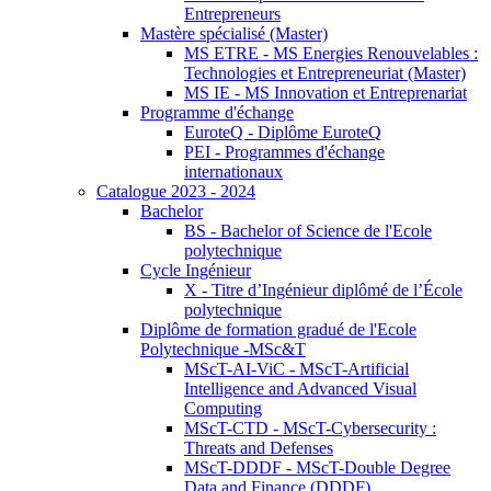
Entrepreneurs
Mastère spécialisé (Master)
MS ETRE - MS Energies Renouvelables :
Technologies et Entrepreneuriat (Master)
MS IE - MS Innovation et Entreprenariat
Programme d'échange
EuroteQ - Diplôme EuroteQ
PEI - Programmes d'échange
internationaux
Catalogue 2023 - 2024
Bachelor
BS - Bachelor of Science de l'Ecole
polytechnique
Cycle Ingénieur
X - Titre d’Ingénieur diplômé de l’École
polytechnique
Diplôme de formation gradué de l'Ecole
Polytechnique -MSc&T
MScT-AI-ViC - MScT-Artificial
Intelligence and Advanced Visual
Computing
MScT-CTD - MScT-Cybersecurity :
Threats and Defenses
MScT-DDDF - MScT-Double Degree
Data and Finance (DDDF)