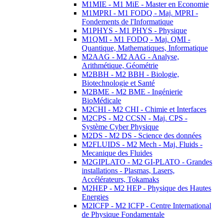
M1MIE - M1 MiE - Master en Economie
M1MPRI - M1 FODQ - Maj. MPRI -
Fondements de l'Informatique
M1PHYS - M1 PHYS - Physique
M1QMI - M1 FODQ - Maj. QMI -
Quantique, Mathematiques, Informatique
M2AAG - M2 AAG - Analyse,
Arithmétique, Géométrie
M2BBH - M2 BBH - Biologie,
Biotechnologie et Santé
M2BME - M2 BME - Ingénierie
BioMédicale
M2CHI - M2 CHI - Chimie et Interfaces
M2CPS - M2 CCSN - Maj. CPS -
Système Cyber Physique
M2DS - M2 DS - Science des données
M2FLUIDS - M2 Mech - Maj. Fluids -
Mecanique des Fluides
M2GIPLATO - M2 GI-PLATO - Grandes
installations - Plasmas, Lasers,
Accélérateurs, Tokamaks
M2HEP - M2 HEP - Physique des Hautes
Energies
M2ICFP - M2 ICFP - Centre International
de Physique Fondamentale