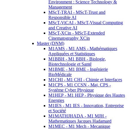
Environment : Science Technology &
Management
MScT-TRAI - MScT-Trust and
Responsible AI
MScT-ViCAI - MScT-Visual Computing
and Creative AI
MScT-XCin - MScT-Extended
Cinematography XCin
Master (DNM)
M1AMS - M1 AMS - Mathématiques
Appliquées et Statistiques
M1BBH - M1 BBH - Biologie,
Biotechnologie et Santé
M1BME - M1 BME - Ingénierie
BioMédicale
M1CHI - M1 CHI - Chimie et Interfaces
M1CPS - M1 CCSN - Maj. CPS -
Système Cyber Physique
M1HEP - M1 HEP - Physique des Hautes
Energies
M1IES - M1 IES - Innovation, Entreprise
et Société
M1MATHJHADA - M1 MJH -
Mathematiques Jacques Hadamard
M1MEC - M1 Mech - Mecanique