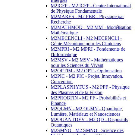
Energies
M2ICFP - M2 ICFP - Centre International
de Physique Fondamentale
M2MARES - M2 PBR - Physique par
Recherche
M2MATHMOD - M2 MM - Modélisation
Mathématique
M2MECENCLI - M2 MECENCLI -
Génie Mécanique pour les Cliniciens
M2MPRI - M2 MPRI - Fondements de
l'Informatique
M2MSV - M2 MSV - Mathématiques
pour les Sciences du Vivant
M2OPTIM - M2 OPT - Optimisation
M2PIC - M2 PIC - Projet, Innovation,
Conception
M2PLASPHYFUS - M2 PPF - Physique
des Plasmas et de la Fusion
M2PROBFIN - M2 PF - Probabilités et
Finance
M2QLMN - M2 QLMN - Quantique,
Lumière, Matériaux et Nanosciences
M2QUANTDEV - M2 QD - Dispositifs
Quantiques
M2SMNO - M2 SMNO - Science des