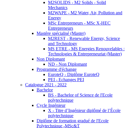
M2SOLIDS - M2 Solids - Solid
Mechanics
M2WAPE - M2 Water, Air, Pollution and
Energy
MSc Entrepreneurs - MSc X-HEC
Entrepreneurs
Mastère spécialisé (Master)
M2REST - Renewable Energy, Science
and Technology
MS ETRE - MS Energies Renouvelables :
Technologies & Entrepreneuriat (Master)
Non Diplomant
ND - Non Diplomant
Programme d'échange
EuroteQ - Diplôme EuroteQ
PEI - Echanges PEI
Catalogue 2021 - 2022
Bachelor
BS - Bachelor of Science de l'Ecole
polytechnique
Cycle Ingénieur
X - Titre d’Ingénieur diplômé de l’École
polytechnique
Diplôme de formation gradué de l'Ecole
Polytechnique -MSc&T