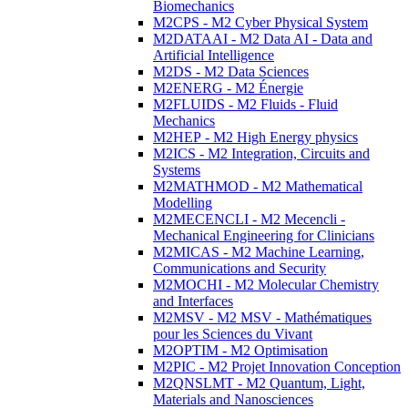
Biomechanics
M2CPS - M2 Cyber Physical System
M2DATAAI - M2 Data AI - Data and
Artificial Intelligence
M2DS - M2 Data Sciences
M2ENERG - M2 Énergie
M2FLUIDS - M2 Fluids - Fluid
Mechanics
M2HEP - M2 High Energy physics
M2ICS - M2 Integration, Circuits and
Systems
M2MATHMOD - M2 Mathematical
Modelling
M2MECENCLI - M2 Mecencli -
Mechanical Engineering for Clinicians
M2MICAS - M2 Machine Learning,
Communications and Security
M2MOCHI - M2 Molecular Chemistry
and Interfaces
M2MSV - M2 MSV - Mathématiques
pour les Sciences du Vivant
M2OPTIM - M2 Optimisation
M2PIC - M2 Projet Innovation Conception
M2QNSLMT - M2 Quantum, Light,
Materials and Nanosciences