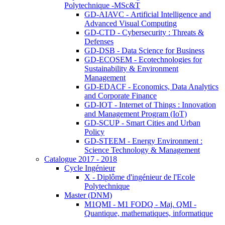
Polytechnique -MSc&T
GD-AIAVC - Artificial Intelligence and
Advanced Visual Computing
GD-CTD - Cybersecurity : Threats &
Defenses
GD-DSB - Data Science for Business
GD-ECOSEM - Ecotechnologies for
Sustainability & Environment
Management
GD-EDACF - Economics, Data Analytics
and Corporate Finance
GD-IOT - Internet of Things : Innovation
and Management Program (IoT)
GD-SCUP - Smart Cities and Urban
Policy
GD-STEEM - Energy Environment :
Science Technology & Management
Catalogue 2017 - 2018
Cycle Ingénieur
X - Diplôme d'ingénieur de l'Ecole
Polytechnique
Master (DNM)
M1QMI - M1 FODQ - Maj. QMI -
Quantique, mathematiques, informatique