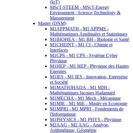
(IoT)
MScT-STEEM - MScT-Energy
Environment : Science Technology &
Management
Master (DNM)
M1APPMATH - M1 APPMS -
Mathématiques Appliquées et Statistiques
M1BIOHEA - M1 BH - Biologie et Santé
M1CHEINT - M1 CI - Chimie et
Interfaces
M1CPS - M1 CPS - Système Cyber
Physique
M1HEP - M1 HEP - Physique des Hautes
Energies
M1IES - M1 IES - Innovation, Entreprise
et Société
M1MATHJHADA - M1 MJH -
Mathématiques Jacques Hadamard
M1MECHA - M1 Mech - Mécanique
M1MIE - M1 MiE - Master en Economie
M1MPRI - M1 MPRI - Fondements de
l'Informatique
M1PHYSICS - M1 PHYS - Physique
M2AAG - M2 AAG - Analyse,
Arithmétique, Géométrie