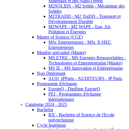
Matériaux et des Nano-Objets
M2SOLIDS - M2 Solids - Mécanique des
Solides
M2TRADD - M2 TraDD - Transport et
Développement Durable
M2WAPE - M2 WAPE - Eau, Air,
Pollution et Énergies
Master of Science (CGE)
MSc Entrepreneurs - MSc X-HEC
Entrepreneurs
Mastère spécialisé (Master)
MS ETRE - MS Energies Renouvelables :
Technologies et Entrepreneuriat (Master)
MS IE - MS Innovation et Entreprenariat
Non Diplomant
AUD_IPParis - AUDITEURS - IP Paris
Programme d'échange
EuroteQ - Diplôme EuroteQ
PEI - Programmes d'échange
internationaux
Catalogue 2024 - 2025
Bachelor
BX - Bachelor of Science de l'Ecole
polytechnique
Cycle Ingénieur