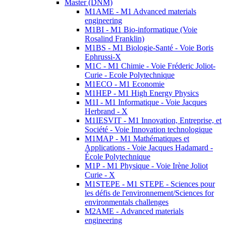
Master (DNM)
M1AME - M1 Advanced materials
engineering
M1BI - M1 Bio-informatique (Voie
Rosalind Franklin)
M1BS - M1 Biologie-Santé - Voie Boris
Ephrussi-X
M1C - M1 Chimie - Voie Fréderic Joliot-
Curie - Ecole Polytechnique
M1ECO - M1 Economie
M1HEP - M1 High Energy Physics
M1I - M1 Informatique - Voie Jacques
Herbrand - X
M1IESVIT - M1 Innovation, Entreprise, et
Société - Voie Innovation technologique
M1MAP - M1 Mathématiques et
Applications - Voie Jacques Hadamard -
École Polytechnique
M1P - M1 Physique - Voie Irène Joliot
Curie - X
M1STEPE - M1 STEPE - Sciences pour
les défis de l'environnement/Sciences for
environmentals challenges
M2AME - Advanced materials
engineering