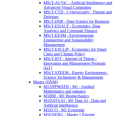
MScT-AI-ViC - Artificial Intelligence and
Advanced Visual Computing
MScT-CTD - Cybersecurity : Threats and
Defenses
MScT-DSB - Data Science for Business
MScT-EDACF - Economics, Data
Analytics and Corporate Finance
MScT-EESM - Environmental
Engineering and Sustainability
Management
MScT-ESCLiP - Economics for Smart
Cities and Climate Policy
MScT-IOT - Internet of Things :
Innovation and Management Program
(IoT)
MScT-STEEM - Energy Environment :
Science Technology & Management
Master (DNM)
M1APPMATH - M1 - Applied
Mathematics and statistics
M1BM - M1 Biomechanics
M1DATAAI - M1 Data AI - Data and
Artificial Intelligence
M1ECO - M1 Economie
M1ENERG - Master 1 Énergie