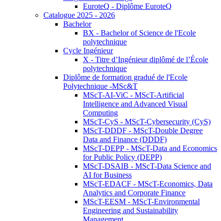
EuroteQ - Diplôme EuroteQ
Catalogue 2025 - 2026
Bachelor
BX - Bachelor of Science de l'Ecole
polytechnique
Cycle Ingénieur
X - Titre d’Ingénieur diplômé de l’École
polytechnique
Diplôme de formation gradué de l'Ecole
Polytechnique -MSc&T
MScT-AI-ViC - MScT-Artificial
Intelligence and Advanced Visual
Computing
MScT-CyS - MScT-Cybersecurity (CyS)
MScT-DDDF - MScT-Double Degree
Data and Finance (DDDF)
MScT-DEPP - MScT-Data and Economics
for Public Policy (DEPP)
MScT-DSAIB - MScT-Data Science and
AI for Business
MScT-EDACF - MScT-Economics, Data
Analytics and Corporate Finance
MScT-EESM - MScT-Environmental
Engineering and Sustainability
Management