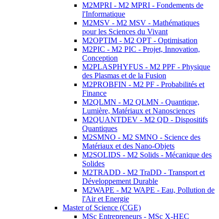
M2MPRI - M2 MPRI - Fondements de
l'Informatique
M2MSV - M2 MSV - Mathématiques
pour les Sciences du Vivant
M2OPTIM - M2 OPT - Optimisation
M2PIC - M2 PIC - Projet, Innovation,
Conception
M2PLASPHYFUS - M2 PPF - Physique
des Plasmas et de la Fusion
M2PROBFIN - M2 PF - Probabilités et
Finance
M2QLMN - M2 QLMN - Quantique,
Lumière, Matériaux et Nanosciences
M2QUANTDEV - M2 QD - Dispositifs
Quantiques
M2SMNO - M2 SMNO - Science des
Matériaux et des Nano-Objets
M2SOLIDS - M2 Solids - Mécanique des
Solides
M2TRADD - M2 TraDD - Transport et
Développement Durable
M2WAPE - M2 WAPE - Eau, Pollution de
l'Air et Energie
Master of Science (CGE)
MSc Entrepreneurs - MSc X-HEC