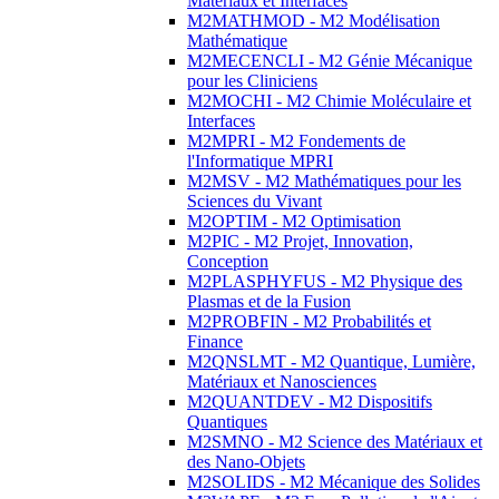
Matériaux et Interfaces
M2MATHMOD - M2 Modélisation
Mathématique
M2MECENCLI - M2 Génie Mécanique
pour les Cliniciens
M2MOCHI - M2 Chimie Moléculaire et
Interfaces
M2MPRI - M2 Fondements de
l'Informatique MPRI
M2MSV - M2 Mathématiques pour les
Sciences du Vivant
M2OPTIM - M2 Optimisation
M2PIC - M2 Projet, Innovation,
Conception
M2PLASPHYFUS - M2 Physique des
Plasmas et de la Fusion
M2PROBFIN - M2 Probabilités et
Finance
M2QNSLMT - M2 Quantique, Lumière,
Matériaux et Nanosciences
M2QUANTDEV - M2 Dispositifs
Quantiques
M2SMNO - M2 Science des Matériaux et
des Nano-Objets
M2SOLIDS - M2 Mécanique des Solides