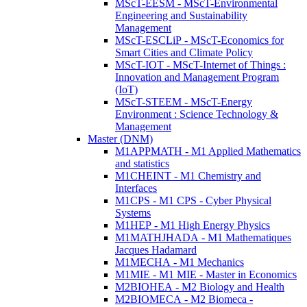
MScT-EESM - MScT-Environmental
Engineering and Sustainability
Management
MScT-ESCLiP - MScT-Economics for
Smart Cities and Climate Policy
MScT-IOT - MScT-Internet of Things :
Innovation and Management Program
(IoT)
MScT-STEEM - MScT-Energy
Environment : Science Technology &
Management
Master (DNM)
M1APPMATH - M1 Applied Mathematics
and statistics
M1CHEINT - M1 Chemistry and
Interfaces
M1CPS - M1 CPS - Cyber Physical
Systems
M1HEP - M1 High Energy Physics
M1MATHJHADA - M1 Mathematiques
Jacques Hadamard
M1MECHA - M1 Mechanics
M1MIE - M1 MIE - Master in Economics
M2BIOHEA - M2 Biology and Health
M2BIOMECA - M2 Biomeca -