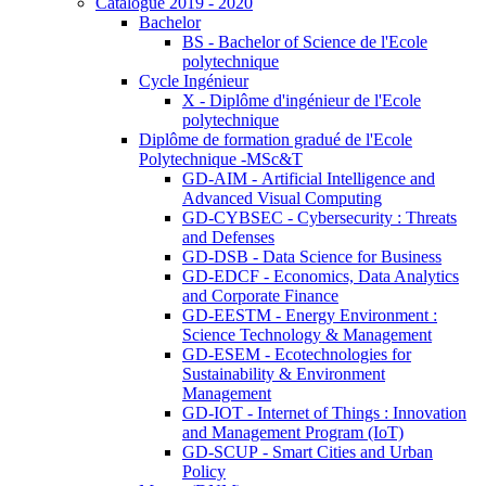
Catalogue 2019 - 2020
Bachelor
BS - Bachelor of Science de l'Ecole
polytechnique
Cycle Ingénieur
X - Diplôme d'ingénieur de l'Ecole
polytechnique
Diplôme de formation gradué de l'Ecole
Polytechnique -MSc&T
GD-AIM - Artificial Intelligence and
Advanced Visual Computing
GD-CYBSEC - Cybersecurity : Threats
and Defenses
GD-DSB - Data Science for Business
GD-EDCF - Economics, Data Analytics
and Corporate Finance
GD-EESTM - Energy Environment :
Science Technology & Management
GD-ESEM - Ecotechnologies for
Sustainability & Environment
Management
GD-IOT - Internet of Things : Innovation
and Management Program (IoT)
GD-SCUP - Smart Cities and Urban
Policy