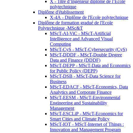
X - Titre d’Ingénieur diplômé de l’École
polytechnique
Diplôme d'établissement
X-4A - Diplôme de l'Ecole polytechnique
Diplôme de formation gradué de l'Ecole
Polytechnique -MSc&T
MScT-AI-ViC - MScT-Artificial
Intelligence and Advanced Visual
Computing
MScT-CyS - MScT-Cybersecurity (CyS)
MScT-DDDF - MScT-Double Degree
Data and Finance (DDDF)
MScT-DEPP - MScT-Data and Economics
for Public Policy (DEPP)
MScT-DSB - MScT-Data Science for
Business
MScT-EDACF - MScT-Economics, Data
Analytics and Corporate Finance
MScT-EESM - MScT-Environmental
Engineering and Sustainability
Management
MScT-ESCLiP - MScT-Economics for
Smart Cities and Climate Policy
MScT-IOT - MScT-Internet of Things :
Innovation and Management Program