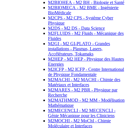
M2BIOHEA - M2 BH - Biologie et Santé
M2BIOMECA - M2 BME - Ingénierie
BioMédicale
M2CPS - M2 CPS - Système Cyber
Physique
M2DS - M2 DS - Data Science
M2FLUIDS - M2 Fluids - Mécanique des
Fluides
M2GI - M2 GI-PLATO - Grandes
installations - Plasmas, Lasers,
Accélérateurs, Tokamaks
M2HEP - M2 HEP - Physique des Hautes
Energies
M2ICFP - M2 ICFP - Centre International
de Physique Fondamentale
M2MACHI - M2 MACHI - Chimie des
Matériaux et Interfaces
M2MARES - M2 PBR - Physique par
Recherche
M2MATHMOD - M2 MM - Modélisation
Mathématique
M2MECENCLI - M2 MECENCLI -
Génie Mécanique pour les Cliniciens
M2MOCHI - M2 MoChI - Chimie
Moléculaire et Interfaces