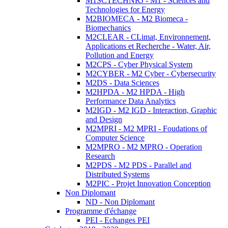
M1SCTECHNRJ - M1 - Sciences and
Technologies for Energy
M2BIOMECA - M2 Biomeca -
Biomechanics
M2CLEAR - CLimat, Environnement,
Applications et Recherche - Water, Air,
Pollution and Energy
M2CPS - Cyber Physical System
M2CYBER - M2 Cyber - Cybersecurity
M2DS - Data Sciences
M2HPDA - M2 HPDA - High
Performance Data Analytics
M2IGD - M2 IGD - Interaction, Graphic
and Design
M2MPRI - M2 MPRI - Foudations of
Computer Science
M2MPRO - M2 MPRO - Operation
Research
M2PDS - M2 PDS - Parallel and
Distributed Systems
M2PIC - Projet Innovation Conception
Non Diplomant
ND - Non Diplomant
Programme d'échange
PEI - Echanges PEI