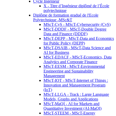
Cycle Ingénieur
X - Titre d’Ingénieur diplômé de l’École
polytechnique
Diplôme de formation gradué de l'Ecole
Polytechnique -MSc&T
MScT-CyS - MScT-Cybersecurity (CyS)
MScT-DDDF - MScT-Double Degree
Data and Finance (DDDF)
MScT-DEPP - MScT-Data and Economics
for Public Policy (DEPP)
MScT-DSAIB - MScT-Data Science and
AI for Business
MScT-EDACF - MScT-Economics, Data
Analytics and Corporate Finance
MScT-EESM - MScT-Environmental
Engineering and Sustainability
Management
MScT-IOT - MScT-Internet of Things :
Innovation and Management Program
(IoT)
MScT-LLGA - Track : Large Language
Models, Graphs and Applications
MScT-MaQI - AI for Markets and
Quantitative Investment (AI-MaQI)
MScT-STEEM - MScT-Energy