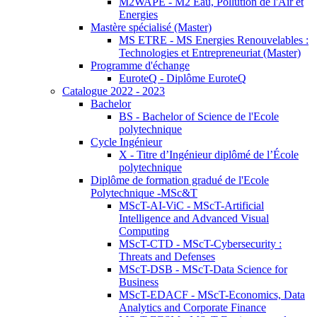
M2WAPE - M2 Eau, Pollution de l'Air et
Energies
Mastère spécialisé (Master)
MS ETRE - MS Energies Renouvelables :
Technologies et Entrepreneuriat (Master)
Programme d'échange
EuroteQ - Diplôme EuroteQ
Catalogue 2022 - 2023
Bachelor
BS - Bachelor of Science de l'Ecole
polytechnique
Cycle Ingénieur
X - Titre d’Ingénieur diplômé de l’École
polytechnique
Diplôme de formation gradué de l'Ecole
Polytechnique -MSc&T
MScT-AI-ViC - MScT-Artificial
Intelligence and Advanced Visual
Computing
MScT-CTD - MScT-Cybersecurity :
Threats and Defenses
MScT-DSB - MScT-Data Science for
Business
MScT-EDACF - MScT-Economics, Data
Analytics and Corporate Finance