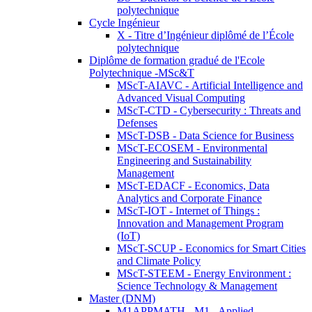
polytechnique
Cycle Ingénieur
X - Titre d’Ingénieur diplômé de l’École
polytechnique
Diplôme de formation gradué de l'Ecole
Polytechnique -MSc&T
MScT-AIAVC - Artificial Intelligence and
Advanced Visual Computing
MScT-CTD - Cybersecurity : Threats and
Defenses
MScT-DSB - Data Science for Business
MScT-ECOSEM - Environmental
Engineering and Sustainability
Management
MScT-EDACF - Economics, Data
Analytics and Corporate Finance
MScT-IOT - Internet of Things :
Innovation and Management Program
(IoT)
MScT-SCUP - Economics for Smart Cities
and Climate Policy
MScT-STEEM - Energy Environment :
Science Technology & Management
Master (DNM)
M1APPMATH - M1 - Applied