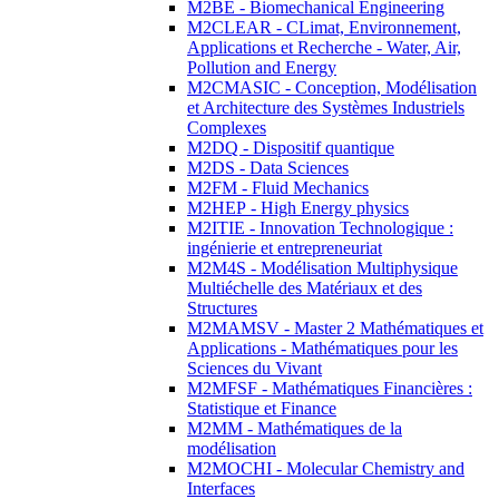
M2BE - Biomechanical Engineering
M2CLEAR - CLimat, Environnement,
Applications et Recherche - Water, Air,
Pollution and Energy
M2CMASIC - Conception, Modélisation
et Architecture des Systèmes Industriels
Complexes
M2DQ - Dispositif quantique
M2DS - Data Sciences
M2FM - Fluid Mechanics
M2HEP - High Energy physics
M2ITIE - Innovation Technologique :
ingénierie et entrepreneuriat
M2M4S - Modélisation Multiphysique
Multiéchelle des Matériaux et des
Structures
M2MAMSV - Master 2 Mathématiques et
Applications - Mathématiques pour les
Sciences du Vivant
M2MFSF - Mathématiques Financières :
Statistique et Finance
M2MM - Mathématiques de la
modélisation
M2MOCHI - Molecular Chemistry and
Interfaces