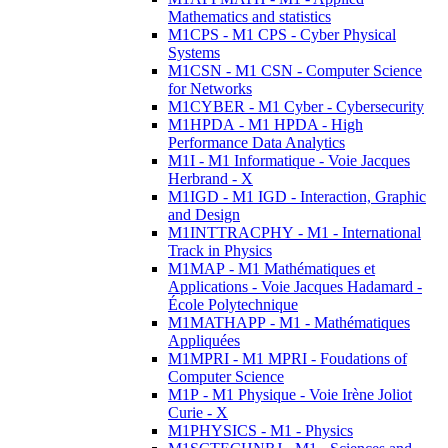
Mathematics and statistics
M1CPS - M1 CPS - Cyber Physical
Systems
M1CSN - M1 CSN - Computer Science
for Networks
M1CYBER - M1 Cyber - Cybersecurity
M1HPDA - M1 HPDA - High
Performance Data Analytics
M1I - M1 Informatique - Voie Jacques
Herbrand - X
M1IGD - M1 IGD - Interaction, Graphic
and Design
M1INTTRACPHY - M1 - International
Track in Physics
M1MAP - M1 Mathématiques et
Applications - Voie Jacques Hadamard -
École Polytechnique
M1MATHAPP - M1 - Mathématiques
Appliquées
M1MPRI - M1 MPRI - Foudations of
Computer Science
M1P - M1 Physique - Voie Irène Joliot
Curie - X
M1PHYSICS - M1 - Physics