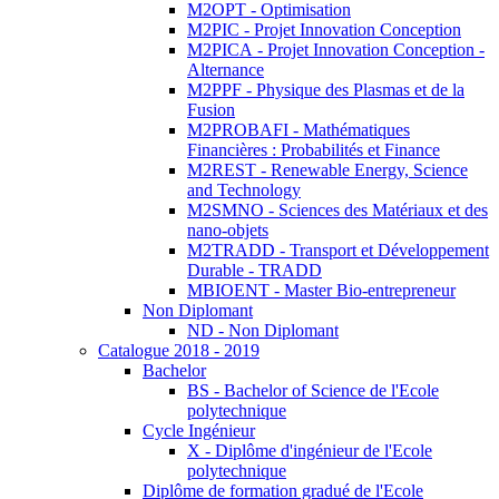
M2OPT - Optimisation
M2PIC - Projet Innovation Conception
M2PICA - Projet Innovation Conception -
Alternance
M2PPF - Physique des Plasmas et de la
Fusion
M2PROBAFI - Mathématiques
Financières : Probabilités et Finance
M2REST - Renewable Energy, Science
and Technology
M2SMNO - Sciences des Matériaux et des
nano-objets
M2TRADD - Transport et Développement
Durable - TRADD
MBIOENT - Master Bio-entrepreneur
Non Diplomant
ND - Non Diplomant
Catalogue 2018 - 2019
Bachelor
BS - Bachelor of Science de l'Ecole
polytechnique
Cycle Ingénieur
X - Diplôme d'ingénieur de l'Ecole
polytechnique
Diplôme de formation gradué de l'Ecole