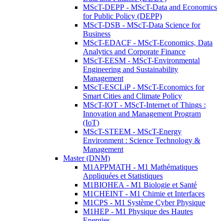
MScT-DEPP - MScT-Data and Economics
for Public Policy (DEPP)
MScT-DSB - MScT-Data Science for
Business
MScT-EDACF - MScT-Economics, Data
Analytics and Corporate Finance
MScT-EESM - MScT-Environmental
Engineering and Sustainability
Management
MScT-ESCLiP - MScT-Economics for
Smart Cities and Climate Policy
MScT-IOT - MScT-Internet of Things :
Innovation and Management Program
(IoT)
MScT-STEEM - MScT-Energy
Environment : Science Technology &
Management
Master (DNM)
M1APPMATH - M1 Mathématiques
Appliquées et Statistiques
M1BIOHEA - M1 Biologie et Santé
M1CHEINT - M1 Chimie et Interfaces
M1CPS - M1 Système Cyber Physique
M1HEP - M1 Physique des Hautes
Energies