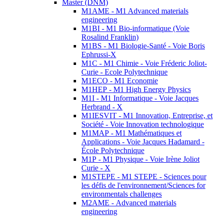
Master (DNM)
M1AME - M1 Advanced materials
engineering
M1BI - M1 Bio-informatique (Voie
Rosalind Franklin)
M1BS - M1 Biologie-Santé - Voie Boris
Ephrussi-X
M1C - M1 Chimie - Voie Fréderic Joliot-
Curie - Ecole Polytechnique
M1ECO - M1 Economie
M1HEP - M1 High Energy Physics
M1I - M1 Informatique - Voie Jacques
Herbrand - X
M1IESVIT - M1 Innovation, Entreprise, et
Société - Voie Innovation technologique
M1MAP - M1 Mathématiques et
Applications - Voie Jacques Hadamard -
École Polytechnique
M1P - M1 Physique - Voie Irène Joliot
Curie - X
M1STEPE - M1 STEPE - Sciences pour
les défis de l'environnement/Sciences for
environmentals challenges
M2AME - Advanced materials
engineering