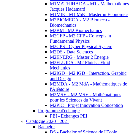
M1MATHJHADA - M1 - Mathematiques
Jacques Hadamard
M1MIE - M1 MiE - Master in Economics
M2BIOMECA - M2 Biomeca -
Biomechanics
M2BM - M2 Biomechanics
M2CFP - M2 CFP - Concepts in
Fundamental Physics
M2CPS - Cyber Physical System
M2DS - Data Sciences
M2ENERG - Master 2 Énergie
M2FLUIDS - M2 Fluids - Fluid
Mechanics
M2IGD - M2 IGD - Interaction, Graphic
and Design
M2MDA - M2 MdA - Mathématiques de
l'Aléatoire
M2MSV - M2 MSV - Mathématiques
pour les Sciences du Vivant
M2PIC - Projet Innovation Conception
Programme d'échange
PEI - Echanges PEI
Catalogue 2020 - 2021
Bachelor
BS - Bachelor of Science de l'Ecole