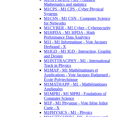
Mathematics and statistics
M1CPS - M1 CPS - Cyber Physical
Systems
M1CSN - M1 CSN - Computer Science
for Networks
M1CYBER - M1 Cyber - Cybersecurity
M1HPDA - M1 HPDA - High
Performance Data Analytics
M1I - M1 Informatique - Voie Jacques
Herbrand - X
M1IGD - M1 IGD - Interaction, Graphic
and Design
M1INTTRACPHY - M1 - International
Track in Physics
M1MAP - M1 Mathématiques et
Applications - Voie Jacques Hadamard -
École Polytechnique
M1MATHAPP - M1 - Mathématiques
Appliquées
M1MPRI - M1 MPRI - Foudations of
Computer Science
M1P - M1 Physique - Voie Irène Joliot
Curie - X
M1PHYSICS - M1 - Physics