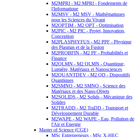
M2MPRI - M2 MPRI - Fondements de
l'Informatique
M2MSV - M2 MSV - Mathématiques
pour les Sciences du Vivant
M2OPTIM - M2 OPT - Optimisation
M2PIC - M2 PIC - Projet, Innovation,
Conception
M2PLASPHYFUS - M2 PPF - Physique
des Plasmas et de la Fusion
M2PROBFIN - M2 PF - Probabilités et
Finance
M2QLMN - M2 QLMN - Quantique,
Lumière, Matériaux et Nanosciences
M2QUANTDEV - M2 QD - Dispositifs
Quantiques
M2SMNO - M2 SMNO - Science des
Matériaux et des Nano-Objets
M2SOLIDS - M2 Solids - Mécanique des
Solides
M2TRADD - M2 TraDD - Transport et
Développement Durable
M2WAPE - M2 WAPE - Eau, Pollution de
l'Air et Energie
Master of Science (CGE)
MSc Entrepreneurs - MSc X-HEC