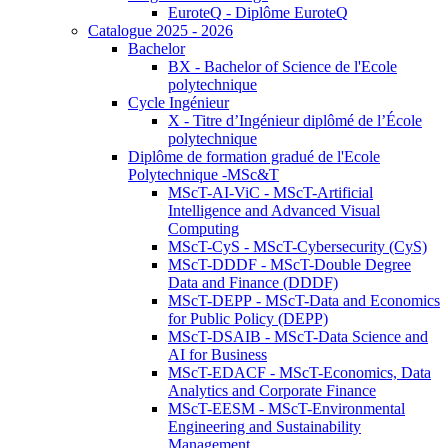
EuroteQ - Diplôme EuroteQ
Catalogue 2025 - 2026
Bachelor
BX - Bachelor of Science de l'Ecole
polytechnique
Cycle Ingénieur
X - Titre d’Ingénieur diplômé de l’École
polytechnique
Diplôme de formation gradué de l'Ecole
Polytechnique -MSc&T
MScT-AI-ViC - MScT-Artificial
Intelligence and Advanced Visual
Computing
MScT-CyS - MScT-Cybersecurity (CyS)
MScT-DDDF - MScT-Double Degree
Data and Finance (DDDF)
MScT-DEPP - MScT-Data and Economics
for Public Policy (DEPP)
MScT-DSAIB - MScT-Data Science and
AI for Business
MScT-EDACF - MScT-Economics, Data
Analytics and Corporate Finance
MScT-EESM - MScT-Environmental
Engineering and Sustainability
Management