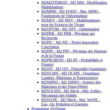
M2MATHMOD - M2 MM - Modélisation
Mathématique
M2MPRI - M2 FODQ - Maj. MPRI -
Fondements de l'Informatique
M2MSV - M2 MSV - Mathématiques
pour les Sciences du Vivant
M2OPTIM - M2 OPT - Optimisation
M2PBR - M2 PBR - Physique par
Recherche
M2PIC - M2 PIC - Projet Innovation
Conception
M2PPF - M2 PPF - Physique des Plasmas
et de la Fusion
M2PROBFIN - M2 PF - Probabilités et
Finance
M2QD - M2 QD - Dispositifs Quantiques
M2QLMN - M2 QLMN - Quantique,
Lumiere, Materiaux et Nanosciences
M2SMNO - M2 SMNO - Science des
Materiaux et des Nano-Objets
M2SOLIDS - M2 Mech - Maj. Solids -
Mecanique des Solides
M2WAPE - M2 Mech - Maj. WAPE -
Eau, Air, Pollution et Energies
Programme d'échange