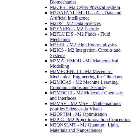
Biomechanics
M2CPS - M2 Cyber Physical System
M2DATAAI - M2 Data AI - Data and
Artificial Intelligence
M2DS - M2 Data Sciences
M2ENERG - M2 Énergie
M2FLUIDS - M2 Fluids - Fluid
Mechanics
M2HEP - M2 High Energy physics
M2ICS - M2 Integration, Circuits and
Systems
M2MATHMOD - M2 Mathematical
Modelling
M2MECENCLI - M2 Mecencli -
Mechanical Engineering for Clinicians
M2MICAS - M2 Machine Learning,
Communications and Security
M2MOCHI - M2 Molecular Chemistry
and Interfaces
M2MSV - M2 MSV - Mathématiques
pour les Sciences du Vivant
M2OPTIM - M2 Optimisation
M2PIC - M2 Projet Innovation Conception
M2QNSLMT - M2 Quantum, Light,
Materials and Nanosciences