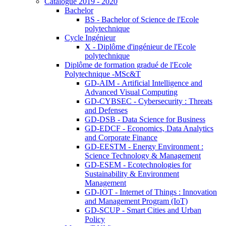
Catalogue 2019 - 2020
Bachelor
BS - Bachelor of Science de l'Ecole
polytechnique
Cycle Ingénieur
X - Diplôme d'ingénieur de l'Ecole
polytechnique
Diplôme de formation gradué de l'Ecole
Polytechnique -MSc&T
GD-AIM - Artificial Intelligence and
Advanced Visual Computing
GD-CYBSEC - Cybersecurity : Threats
and Defenses
GD-DSB - Data Science for Business
GD-EDCF - Economics, Data Analytics
and Corporate Finance
GD-EESTM - Energy Environment :
Science Technology & Management
GD-ESEM - Ecotechnologies for
Sustainability & Environment
Management
GD-IOT - Internet of Things : Innovation
and Management Program (IoT)
GD-SCUP - Smart Cities and Urban
Policy