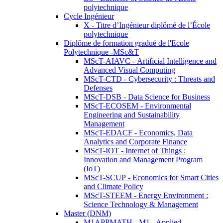
polytechnique
Cycle Ingénieur
X - Titre d’Ingénieur diplômé de l’École
polytechnique
Diplôme de formation gradué de l'Ecole
Polytechnique -MSc&T
MScT-AIAVC - Artificial Intelligence and
Advanced Visual Computing
MScT-CTD - Cybersecurity : Threats and
Defenses
MScT-DSB - Data Science for Business
MScT-ECOSEM - Environmental
Engineering and Sustainability
Management
MScT-EDACF - Economics, Data
Analytics and Corporate Finance
MScT-IOT - Internet of Things :
Innovation and Management Program
(IoT)
MScT-SCUP - Economics for Smart Cities
and Climate Policy
MScT-STEEM - Energy Environment :
Science Technology & Management
Master (DNM)
M1APPMATH - M1 - Applied