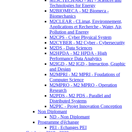
M1SCTECHNRJ - M1 - Sciences and
Technologies for Energy
M2BIOMECA - M2 Biomeca -
Biomechanics
M2CLEAR - CLimat, Environnement,
Applications et Recherche - Water, Air,
Pollution and Energy
M2CPS - Cyber Physical System
M2CYBER - M2 Cyber - Cybersecurity
M2DS - Data Sciences
M2HPDA - M2 HPDA - High
Performance Data Analytics
M2IGD - M2 IGD - Interaction, Graphic
and Design
M2MPRI - M2 MPRI - Foudations of
Computer Science
M2MPRO - M2 MPRO - Operation
Research
M2PDS - M2 PDS - Parallel and
Distributed Systems
M2PIC - Projet Innovation Conception
Non Diplomant
ND - Non Diplomant
Programme d'échange
PEI - Echanges PEI