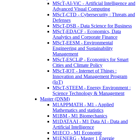
MScT-AI-ViC - Artificial Intelligence and
Advanced Visual Computing
MScT-CTD - Cybersecurity : Threats and
Defenses
MScT-DSB - Data Science for Business
MScT-EDACF - Economics, Data
Analytics and Corporate Finance
MScT-EESM - Environmental
Engineering and Sustainability
Management
MScT-ESCLiP - Economics for Smart
Cities and Climate Policy
MScT-IOT - Internet of Things :
Innovation and Management Program
(IoT)
MScT-STEEM - Energy Environment :
Science Technology & Management
Master (DNM)
M1APPMATH - M1 - Applied
Mathematics and statistics
M1BM - M1 Biomechanics
M1DATAAI - M1 Data AI - Data and
Artificial Intelligence
M1ECO - M1 Economie
M1ENERG - Master 1 Énergie