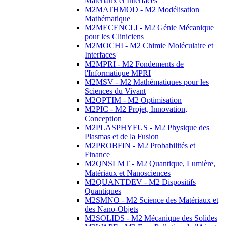
Matériaux et Interfaces
M2MATHMOD - M2 Modélisation
Mathématique
M2MECENCLI - M2 Génie Mécanique
pour les Cliniciens
M2MOCHI - M2 Chimie Moléculaire et
Interfaces
M2MPRI - M2 Fondements de
l'Informatique MPRI
M2MSV - M2 Mathématiques pour les
Sciences du Vivant
M2OPTIM - M2 Optimisation
M2PIC - M2 Projet, Innovation,
Conception
M2PLASPHYFUS - M2 Physique des
Plasmas et de la Fusion
M2PROBFIN - M2 Probabilités et
Finance
M2QNSLMT - M2 Quantique, Lumière,
Matériaux et Nanosciences
M2QUANTDEV - M2 Dispositifs
Quantiques
M2SMNO - M2 Science des Matériaux et
des Nano-Objets
M2SOLIDS - M2 Mécanique des Solides