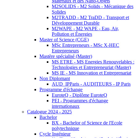
Matériaux et des Nano-Objets
M2SOLIDS - M2 Solids - Mécanique des
Solides
M2TRADD - M2 TraDD - Transport et
Développement Durable
M2WAPE - M2 WAPE - Eau, Air,
Pollution et Énergies
Master of Science (CGE)
MSc Entrepreneurs - MSc X-HEC
Entrepreneurs
Mastère spécialisé (Master)
MS ETRE - MS Energies Renouvelables :
Technologies et Entrepreneuriat (Master)
MS IE - MS Innovation et Entreprenariat
Non Diplomant
AUD_IPParis - AUDITEURS - IP Paris
Programme d'échange
EuroteQ - Diplôme EuroteQ
PEI - Programmes d'échange
internationaux
Catalogue 2024 - 2025
Bachelor
BX - Bachelor of Science de l'Ecole
polytechnique
Cycle Ingénieur