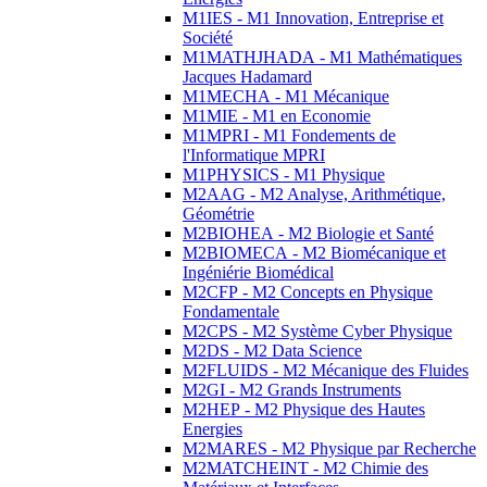
M1IES - M1 Innovation, Entreprise et
Société
M1MATHJHADA - M1 Mathématiques
Jacques Hadamard
M1MECHA - M1 Mécanique
M1MIE - M1 en Economie
M1MPRI - M1 Fondements de
l'Informatique MPRI
M1PHYSICS - M1 Physique
M2AAG - M2 Analyse, Arithmétique,
Géométrie
M2BIOHEA - M2 Biologie et Santé
M2BIOMECA - M2 Biomécanique et
Ingéniérie Biomédical
M2CFP - M2 Concepts en Physique
Fondamentale
M2CPS - M2 Système Cyber Physique
M2DS - M2 Data Science
M2FLUIDS - M2 Mécanique des Fluides
M2GI - M2 Grands Instruments
M2HEP - M2 Physique des Hautes
Energies
M2MARES - M2 Physique par Recherche
M2MATCHEINT - M2 Chimie des