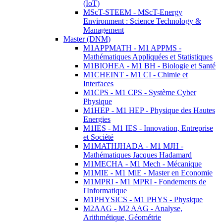
(IoT)
MScT-STEEM - MScT-Energy
Environment : Science Technology &
Management
Master (DNM)
M1APPMATH - M1 APPMS -
Mathématiques Appliquées et Statistiques
M1BIOHEA - M1 BH - Biologie et Santé
M1CHEINT - M1 CI - Chimie et
Interfaces
M1CPS - M1 CPS - Système Cyber
Physique
M1HEP - M1 HEP - Physique des Hautes
Energies
M1IES - M1 IES - Innovation, Entreprise
et Société
M1MATHJHADA - M1 MJH -
Mathématiques Jacques Hadamard
M1MECHA - M1 Mech - Mécanique
M1MIE - M1 MiE - Master en Economie
M1MPRI - M1 MPRI - Fondements de
l'Informatique
M1PHYSICS - M1 PHYS - Physique
M2AAG - M2 AAG - Analyse,
Arithmétique, Géométrie