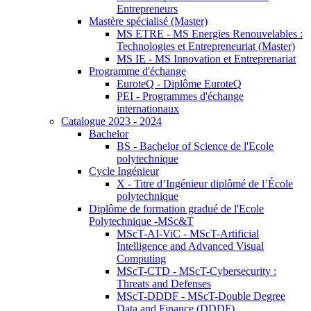
Entrepreneurs
Mastère spécialisé (Master)
MS ETRE - MS Energies Renouvelables :
Technologies et Entrepreneuriat (Master)
MS IE - MS Innovation et Entreprenariat
Programme d'échange
EuroteQ - Diplôme EuroteQ
PEI - Programmes d'échange
internationaux
Catalogue 2023 - 2024
Bachelor
BS - Bachelor of Science de l'Ecole
polytechnique
Cycle Ingénieur
X - Titre d’Ingénieur diplômé de l’École
polytechnique
Diplôme de formation gradué de l'Ecole
Polytechnique -MSc&T
MScT-AI-ViC - MScT-Artificial
Intelligence and Advanced Visual
Computing
MScT-CTD - MScT-Cybersecurity :
Threats and Defenses
MScT-DDDF - MScT-Double Degree
Data and Finance (DDDF)