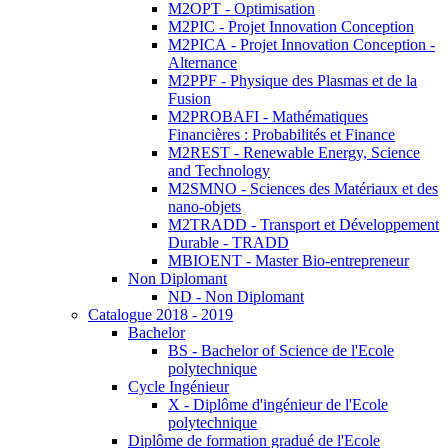
M2OPT - Optimisation
M2PIC - Projet Innovation Conception
M2PICA - Projet Innovation Conception -
Alternance
M2PPF - Physique des Plasmas et de la
Fusion
M2PROBAFI - Mathématiques
Financières : Probabilités et Finance
M2REST - Renewable Energy, Science
and Technology
M2SMNO - Sciences des Matériaux et des
nano-objets
M2TRADD - Transport et Développement
Durable - TRADD
MBIOENT - Master Bio-entrepreneur
Non Diplomant
ND - Non Diplomant
Catalogue 2018 - 2019
Bachelor
BS - Bachelor of Science de l'Ecole
polytechnique
Cycle Ingénieur
X - Diplôme d'ingénieur de l'Ecole
polytechnique
Diplôme de formation gradué de l'Ecole