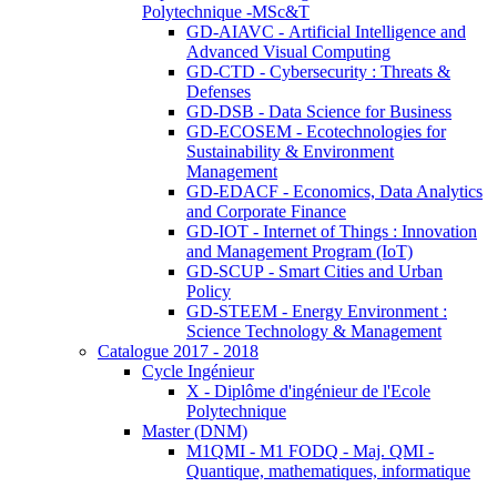
Polytechnique -MSc&T
GD-AIAVC - Artificial Intelligence and
Advanced Visual Computing
GD-CTD - Cybersecurity : Threats &
Defenses
GD-DSB - Data Science for Business
GD-ECOSEM - Ecotechnologies for
Sustainability & Environment
Management
GD-EDACF - Economics, Data Analytics
and Corporate Finance
GD-IOT - Internet of Things : Innovation
and Management Program (IoT)
GD-SCUP - Smart Cities and Urban
Policy
GD-STEEM - Energy Environment :
Science Technology & Management
Catalogue 2017 - 2018
Cycle Ingénieur
X - Diplôme d'ingénieur de l'Ecole
Polytechnique
Master (DNM)
M1QMI - M1 FODQ - Maj. QMI -
Quantique, mathematiques, informatique