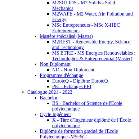
M2SOLIDS - M2 Solids - Solid
Mechanics
M2WAPE - M2 Water, Air, Pollution and
Energy
MSc Entrepreneurs - MSc X-HEC
Entrepreneurs
Mastère spécialisé (Master)
M2REST - Renewable Energy, Science
and Technology
MS ETRE - MS Energies Renouvelables :
Technologies & Entrepreneuriat (Master)
Non Diplomant
ND - Non Diplomant
Programme d'échange
EuroteQ - Diplôme EuroteQ
PEI - Echanges PEI
Catalogue 2021 - 2022
Bachelor
BS - Bachelor of Science de l'Ecole
polytechnique
Cycle Ingénieur
X - Titre d’Ingénieur diplômé de l’École
polytechnique
Diplôme de formation gradué de l'Ecole
Polytechnique -MSc&T