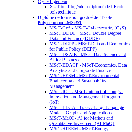
Cycle Ingénieur
X - Titre d’Ingénieur diplômé de l’École
polytechnique
Diplôme de formation gradué de l'Ecole
Polytechnique -MSc&T
MScT-CyS - MScT-Cybersecurity (CyS)
MScT-DDDF - MScT-Double Degree
Data and Finance (DDDF)
MScT-DEPP - MScT-Data and Economics
for Public Policy (DEPP)
MScT-DSAIB - MScT-Data Science and
AI for Business
MScT-EDACF - MScT-Economics, Data
Analytics and Corporate Finance
MScT-EESM - MScT-Environmental
Engineering and Sustainability
Management
MScT-IOT - MScT-Internet of Things :
Innovation and Management Program
(IoT)
MScT-LLGA - Track : Large Language
Models, Graphs and Applications
MScT-MaQI - AI for Markets and
Quantitative Investment (AI-MaQI)
MScT-STEEM - MScT-Energy