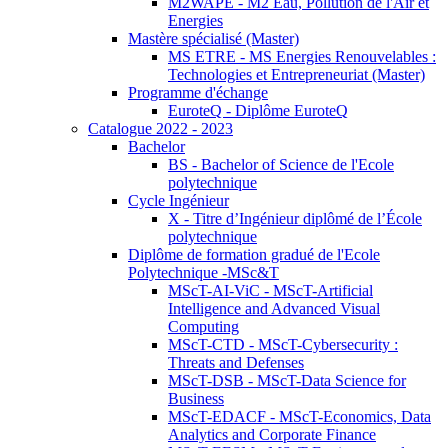
M2WAPE - M2 Eau, Pollution de l'Air et
Energies
Mastère spécialisé (Master)
MS ETRE - MS Energies Renouvelables :
Technologies et Entrepreneuriat (Master)
Programme d'échange
EuroteQ - Diplôme EuroteQ
Catalogue 2022 - 2023
Bachelor
BS - Bachelor of Science de l'Ecole
polytechnique
Cycle Ingénieur
X - Titre d’Ingénieur diplômé de l’École
polytechnique
Diplôme de formation gradué de l'Ecole
Polytechnique -MSc&T
MScT-AI-ViC - MScT-Artificial
Intelligence and Advanced Visual
Computing
MScT-CTD - MScT-Cybersecurity :
Threats and Defenses
MScT-DSB - MScT-Data Science for
Business
MScT-EDACF - MScT-Economics, Data
Analytics and Corporate Finance