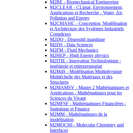
M2BE - Biomechanical Engineering
M2CLEAR - CLimat, Environnement,
Applications et Recherche - Water, Air,
Pollution and Energy
M2CMASIC - Conception, Modélisation
et Architecture des Systèmes Industriels
Complexes
M2DQ - Dispositif quantique
M2DS - Data Sciences
M2FM - Fluid Mechanics
M2HEP - High Energy physics
M2ITIE - Innovation Technologique :
ingénierie et entrepreneuriat
M2M4S - Modélisation Multiphysique
Multiéchelle des Matériaux et des
Structures
M2MAMSV - Master 2 Mathématiques et
Applications - Mathématiques pour les
Sciences du Vivant
M2MFSF - Mathématiques Financières :
Statistique et Finance
M2MM - Mathématiques de la
modélisation
M2MOCHI - Molecular Chemistry and
Interfaces