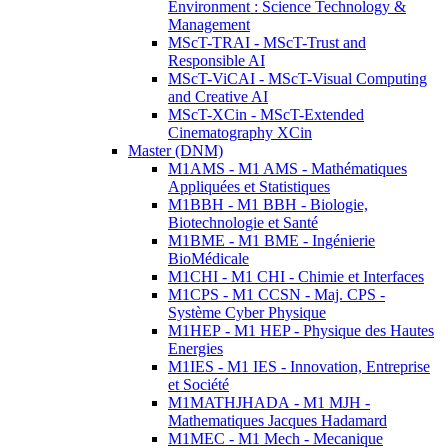
Environment : Science Technology &
Management
MScT-TRAI - MScT-Trust and
Responsible AI
MScT-ViCAI - MScT-Visual Computing
and Creative AI
MScT-XCin - MScT-Extended
Cinematography XCin
Master (DNM)
M1AMS - M1 AMS - Mathématiques
Appliquées et Statistiques
M1BBH - M1 BBH - Biologie,
Biotechnologie et Santé
M1BME - M1 BME - Ingénierie
BioMédicale
M1CHI - M1 CHI - Chimie et Interfaces
M1CPS - M1 CCSN - Maj. CPS -
Système Cyber Physique
M1HEP - M1 HEP - Physique des Hautes
Energies
M1IES - M1 IES - Innovation, Entreprise
et Société
M1MATHJHADA - M1 MJH -
Mathematiques Jacques Hadamard
M1MEC - M1 Mech - Mecanique