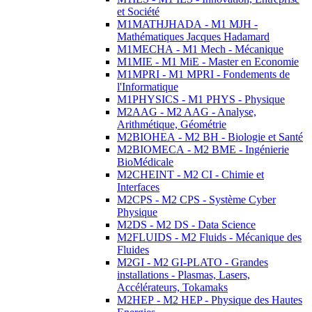
et Société
M1MATHJHADA - M1 MJH -
Mathématiques Jacques Hadamard
M1MECHA - M1 Mech - Mécanique
M1MIE - M1 MiE - Master en Economie
M1MPRI - M1 MPRI - Fondements de
l'Informatique
M1PHYSICS - M1 PHYS - Physique
M2AAG - M2 AAG - Analyse,
Arithmétique, Géométrie
M2BIOHEA - M2 BH - Biologie et Santé
M2BIOMECA - M2 BME - Ingénierie
BioMédicale
M2CHEINT - M2 CI - Chimie et
Interfaces
M2CPS - M2 CPS - Système Cyber
Physique
M2DS - M2 DS - Data Science
M2FLUIDS - M2 Fluids - Mécanique des
Fluides
M2GI - M2 GI-PLATO - Grandes
installations - Plasmas, Lasers,
Accélérateurs, Tokamaks
M2HEP - M2 HEP - Physique des Hautes