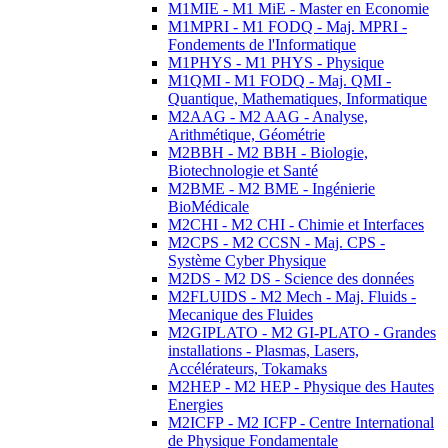
M1MIE - M1 MiE - Master en Economie
M1MPRI - M1 FODQ - Maj. MPRI -
Fondements de l'Informatique
M1PHYS - M1 PHYS - Physique
M1QMI - M1 FODQ - Maj. QMI -
Quantique, Mathematiques, Informatique
M2AAG - M2 AAG - Analyse,
Arithmétique, Géométrie
M2BBH - M2 BBH - Biologie,
Biotechnologie et Santé
M2BME - M2 BME - Ingénierie
BioMédicale
M2CHI - M2 CHI - Chimie et Interfaces
M2CPS - M2 CCSN - Maj. CPS -
Système Cyber Physique
M2DS - M2 DS - Science des données
M2FLUIDS - M2 Mech - Maj. Fluids -
Mecanique des Fluides
M2GIPLATO - M2 GI-PLATO - Grandes
installations - Plasmas, Lasers,
Accélérateurs, Tokamaks
M2HEP - M2 HEP - Physique des Hautes
Energies
M2ICFP - M2 ICFP - Centre International
de Physique Fondamentale