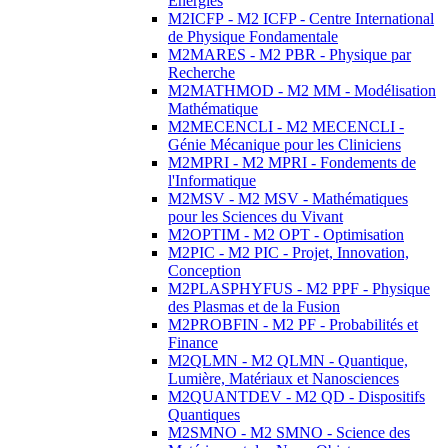
Energies
M2ICFP - M2 ICFP - Centre International
de Physique Fondamentale
M2MARES - M2 PBR - Physique par
Recherche
M2MATHMOD - M2 MM - Modélisation
Mathématique
M2MECENCLI - M2 MECENCLI -
Génie Mécanique pour les Cliniciens
M2MPRI - M2 MPRI - Fondements de
l'Informatique
M2MSV - M2 MSV - Mathématiques
pour les Sciences du Vivant
M2OPTIM - M2 OPT - Optimisation
M2PIC - M2 PIC - Projet, Innovation,
Conception
M2PLASPHYFUS - M2 PPF - Physique
des Plasmas et de la Fusion
M2PROBFIN - M2 PF - Probabilités et
Finance
M2QLMN - M2 QLMN - Quantique,
Lumière, Matériaux et Nanosciences
M2QUANTDEV - M2 QD - Dispositifs
Quantiques
M2SMNO - M2 SMNO - Science des