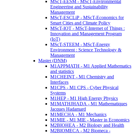
MScT-EESM - MScT-Environmental
Engineering and Sustainability
Management
MScT-ESCLiP - MScT-Economics for
Smart Cities and Climate Policy
MScT-IOT - MScT-Internet of Things :
Innovation and Management Program
(IoT)
MScT-STEEM - MScT-Energy
Environment : Science Technology &
Management
Master (DNM)
M1APPMATH - M1 Applied Mathematics
and statistics
M1CHEINT - M1 Chemistry and
Interfaces
M1CPS - M1 CPS - Cyber Physical
Systems
M1HEP - M1 High Energy Physics
M1MATHJHADA - M1 Mathematiques
Jacques Hadamard
M1MECHA - M1 Mechanics
M1MIE - M1 MIE - Master in Economics
M2BIOHEA - M2 Biology and Health
M2BIOMECA - M2 Biomeca -