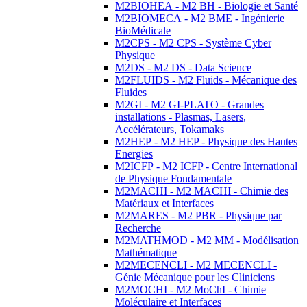
M2BIOHEA - M2 BH - Biologie et Santé
M2BIOMECA - M2 BME - Ingénierie
BioMédicale
M2CPS - M2 CPS - Système Cyber
Physique
M2DS - M2 DS - Data Science
M2FLUIDS - M2 Fluids - Mécanique des
Fluides
M2GI - M2 GI-PLATO - Grandes
installations - Plasmas, Lasers,
Accélérateurs, Tokamaks
M2HEP - M2 HEP - Physique des Hautes
Energies
M2ICFP - M2 ICFP - Centre International
de Physique Fondamentale
M2MACHI - M2 MACHI - Chimie des
Matériaux et Interfaces
M2MARES - M2 PBR - Physique par
Recherche
M2MATHMOD - M2 MM - Modélisation
Mathématique
M2MECENCLI - M2 MECENCLI -
Génie Mécanique pour les Cliniciens
M2MOCHI - M2 MoChI - Chimie
Moléculaire et Interfaces