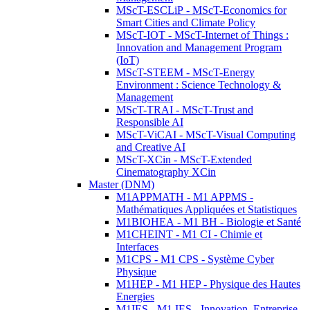
MScT-ESCLiP - MScT-Economics for
Smart Cities and Climate Policy
MScT-IOT - MScT-Internet of Things :
Innovation and Management Program
(IoT)
MScT-STEEM - MScT-Energy
Environment : Science Technology &
Management
MScT-TRAI - MScT-Trust and
Responsible AI
MScT-ViCAI - MScT-Visual Computing
and Creative AI
MScT-XCin - MScT-Extended
Cinematography XCin
Master (DNM)
M1APPMATH - M1 APPMS -
Mathématiques Appliquées et Statistiques
M1BIOHEA - M1 BH - Biologie et Santé
M1CHEINT - M1 CI - Chimie et
Interfaces
M1CPS - M1 CPS - Système Cyber
Physique
M1HEP - M1 HEP - Physique des Hautes
Energies
M1IES - M1 IES - Innovation, Entreprise