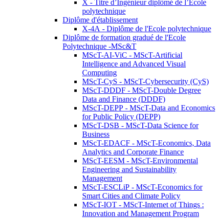
X - Titre d’Ingénieur diplômé de l’École
polytechnique
Diplôme d'établissement
X-4A - Diplôme de l'Ecole polytechnique
Diplôme de formation gradué de l'Ecole
Polytechnique -MSc&T
MScT-AI-ViC - MScT-Artificial
Intelligence and Advanced Visual
Computing
MScT-CyS - MScT-Cybersecurity (CyS)
MScT-DDDF - MScT-Double Degree
Data and Finance (DDDF)
MScT-DEPP - MScT-Data and Economics
for Public Policy (DEPP)
MScT-DSB - MScT-Data Science for
Business
MScT-EDACF - MScT-Economics, Data
Analytics and Corporate Finance
MScT-EESM - MScT-Environmental
Engineering and Sustainability
Management
MScT-ESCLiP - MScT-Economics for
Smart Cities and Climate Policy
MScT-IOT - MScT-Internet of Things :
Innovation and Management Program