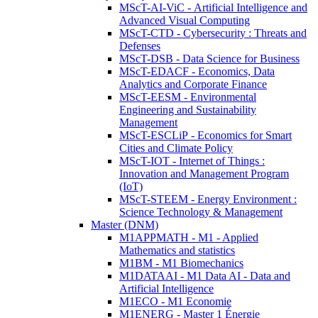
MScT-AI-ViC - Artificial Intelligence and
Advanced Visual Computing
MScT-CTD - Cybersecurity : Threats and
Defenses
MScT-DSB - Data Science for Business
MScT-EDACF - Economics, Data
Analytics and Corporate Finance
MScT-EESM - Environmental
Engineering and Sustainability
Management
MScT-ESCLiP - Economics for Smart
Cities and Climate Policy
MScT-IOT - Internet of Things :
Innovation and Management Program
(IoT)
MScT-STEEM - Energy Environment :
Science Technology & Management
Master (DNM)
M1APPMATH - M1 - Applied
Mathematics and statistics
M1BM - M1 Biomechanics
M1DATAAI - M1 Data AI - Data and
Artificial Intelligence
M1ECO - M1 Economie
M1ENERG - Master 1 Énergie