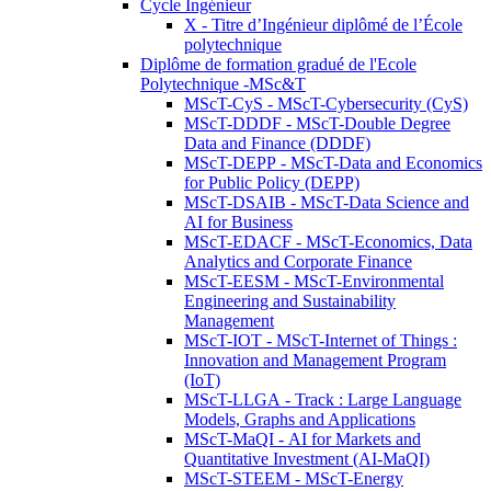
Cycle Ingénieur
X - Titre d’Ingénieur diplômé de l’École
polytechnique
Diplôme de formation gradué de l'Ecole
Polytechnique -MSc&T
MScT-CyS - MScT-Cybersecurity (CyS)
MScT-DDDF - MScT-Double Degree
Data and Finance (DDDF)
MScT-DEPP - MScT-Data and Economics
for Public Policy (DEPP)
MScT-DSAIB - MScT-Data Science and
AI for Business
MScT-EDACF - MScT-Economics, Data
Analytics and Corporate Finance
MScT-EESM - MScT-Environmental
Engineering and Sustainability
Management
MScT-IOT - MScT-Internet of Things :
Innovation and Management Program
(IoT)
MScT-LLGA - Track : Large Language
Models, Graphs and Applications
MScT-MaQI - AI for Markets and
Quantitative Investment (AI-MaQI)
MScT-STEEM - MScT-Energy