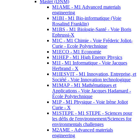
Master (DNM)
M1AME - M1 Advanced materials
engineering
M1BI - M1 Bio-informatique (Voie
Rosalind Franklin)
M1BS - M1 Biologie-Santé - Voie Boris
Ephrussi-X
M1C - M1 Chimie - Voie Fréderic Joliot-
Curie - Ecole Polytechnique
M1ECO - M1 Economie
M1HEP - M1 High Energy Physics
M1I - M1 Informatique - Voie Jacques
Herbrand - X
M1IESVIT - M1 Innovation, Entreprise, et
Société - Voie Innovation technologique
M1MAP - M1 Mathématiques et
Applications - Voie Jacques Hadamard -
École Polytechnique
M1P - M1 Physique - Voie Irène Joliot
Curie - X
M1STEPE - M1 STEPE - Sciences pour
les défis de l'environnement/Sciences for
environmentals challenges
M2AME - Advanced materials
engineering