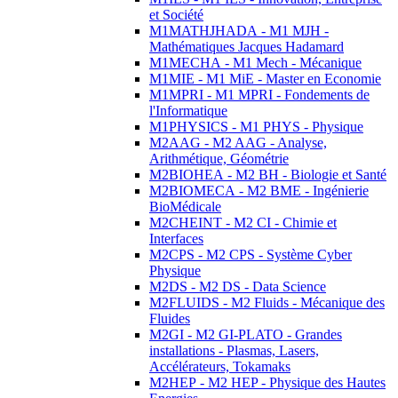
et Société
M1MATHJHADA - M1 MJH -
Mathématiques Jacques Hadamard
M1MECHA - M1 Mech - Mécanique
M1MIE - M1 MiE - Master en Economie
M1MPRI - M1 MPRI - Fondements de
l'Informatique
M1PHYSICS - M1 PHYS - Physique
M2AAG - M2 AAG - Analyse,
Arithmétique, Géométrie
M2BIOHEA - M2 BH - Biologie et Santé
M2BIOMECA - M2 BME - Ingénierie
BioMédicale
M2CHEINT - M2 CI - Chimie et
Interfaces
M2CPS - M2 CPS - Système Cyber
Physique
M2DS - M2 DS - Data Science
M2FLUIDS - M2 Fluids - Mécanique des
Fluides
M2GI - M2 GI-PLATO - Grandes
installations - Plasmas, Lasers,
Accélérateurs, Tokamaks
M2HEP - M2 HEP - Physique des Hautes