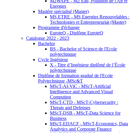
M2WAPE - M2 Eau, Pollution de l'Air et
Energies
Mastère spécialisé (Master)
MS ETRE - MS Energies Renouvelables :
Technologies et Entrepreneuriat (Master)
Programme d'échange
EuroteQ - Diplôme EuroteQ
Catalogue 2022 - 2023
Bachelor
BS - Bachelor of Science de l'Ecole
polytechnique
Cycle Ingénieur
X - Titre d’Ingénieur diplômé de l’École
polytechnique
Diplôme de formation gradué de l'Ecole
Polytechnique -MSc&T
MScT-AI-ViC - MScT-Artificial
Intelligence and Advanced Visual
Computing
MScT-CTD - MScT-Cybersecurity :
Threats and Defenses
MScT-DSB - MScT-Data Science for
Business
MScT-EDACF - MScT-Economics, Data
Analytics and Corporate Finance