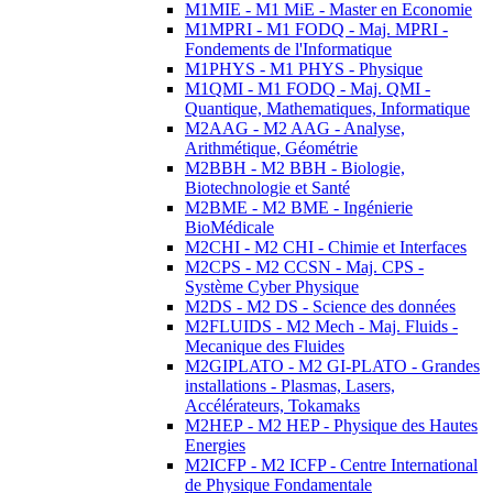
M1MIE - M1 MiE - Master en Economie
M1MPRI - M1 FODQ - Maj. MPRI -
Fondements de l'Informatique
M1PHYS - M1 PHYS - Physique
M1QMI - M1 FODQ - Maj. QMI -
Quantique, Mathematiques, Informatique
M2AAG - M2 AAG - Analyse,
Arithmétique, Géométrie
M2BBH - M2 BBH - Biologie,
Biotechnologie et Santé
M2BME - M2 BME - Ingénierie
BioMédicale
M2CHI - M2 CHI - Chimie et Interfaces
M2CPS - M2 CCSN - Maj. CPS -
Système Cyber Physique
M2DS - M2 DS - Science des données
M2FLUIDS - M2 Mech - Maj. Fluids -
Mecanique des Fluides
M2GIPLATO - M2 GI-PLATO - Grandes
installations - Plasmas, Lasers,
Accélérateurs, Tokamaks
M2HEP - M2 HEP - Physique des Hautes
Energies
M2ICFP - M2 ICFP - Centre International
de Physique Fondamentale