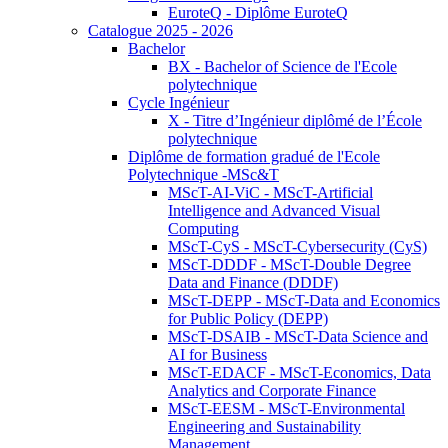
EuroteQ - Diplôme EuroteQ
Catalogue 2025 - 2026
Bachelor
BX - Bachelor of Science de l'Ecole
polytechnique
Cycle Ingénieur
X - Titre d’Ingénieur diplômé de l’École
polytechnique
Diplôme de formation gradué de l'Ecole
Polytechnique -MSc&T
MScT-AI-ViC - MScT-Artificial
Intelligence and Advanced Visual
Computing
MScT-CyS - MScT-Cybersecurity (CyS)
MScT-DDDF - MScT-Double Degree
Data and Finance (DDDF)
MScT-DEPP - MScT-Data and Economics
for Public Policy (DEPP)
MScT-DSAIB - MScT-Data Science and
AI for Business
MScT-EDACF - MScT-Economics, Data
Analytics and Corporate Finance
MScT-EESM - MScT-Environmental
Engineering and Sustainability
Management