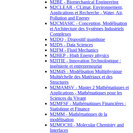
M2BE - Biomechanical Engineering
M2CLEAR - CLimat, Environnement,
Applications et Recherche - Water, Air,
Pollution and Energy
M2CMASIC - Conception, Modélisation
et Architecture des Systèmes Industriels
Complexes
M2DQ - Dispositif quantique
M2DS - Data Sciences
M2FM - Fluid Mechanics
M2HEP - High Energy physics
M2ITIE - Innovation Technologique :
ingénierie et entrepreneuriat
M2M4S - Modélisation Multiphysique
Multiéchelle des Matériaux et des
Structures
M2MAMSV - Master 2 Mathématiques et
Applications - Mathématiques pour les
Sciences du Vivant
M2MFSF - Mathématiques Financières :
Statistique et Finance
M2MM - Mathématiques de la
modélisation
M2MOCHI - Molecular Chemistry and
Interfaces