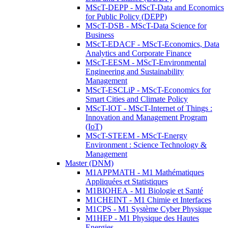
MScT-DEPP - MScT-Data and Economics
for Public Policy (DEPP)
MScT-DSB - MScT-Data Science for
Business
MScT-EDACF - MScT-Economics, Data
Analytics and Corporate Finance
MScT-EESM - MScT-Environmental
Engineering and Sustainability
Management
MScT-ESCLiP - MScT-Economics for
Smart Cities and Climate Policy
MScT-IOT - MScT-Internet of Things :
Innovation and Management Program
(IoT)
MScT-STEEM - MScT-Energy
Environment : Science Technology &
Management
Master (DNM)
M1APPMATH - M1 Mathématiques
Appliquées et Statistiques
M1BIOHEA - M1 Biologie et Santé
M1CHEINT - M1 Chimie et Interfaces
M1CPS - M1 Système Cyber Physique
M1HEP - M1 Physique des Hautes
Energies