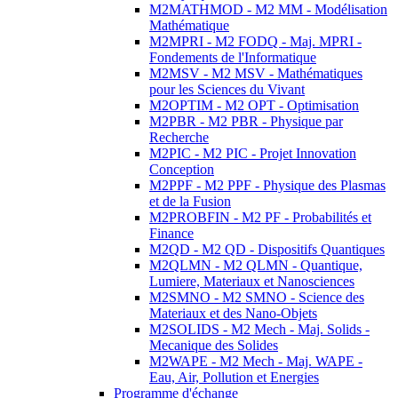
M2MATHMOD - M2 MM - Modélisation
Mathématique
M2MPRI - M2 FODQ - Maj. MPRI -
Fondements de l'Informatique
M2MSV - M2 MSV - Mathématiques
pour les Sciences du Vivant
M2OPTIM - M2 OPT - Optimisation
M2PBR - M2 PBR - Physique par
Recherche
M2PIC - M2 PIC - Projet Innovation
Conception
M2PPF - M2 PPF - Physique des Plasmas
et de la Fusion
M2PROBFIN - M2 PF - Probabilités et
Finance
M2QD - M2 QD - Dispositifs Quantiques
M2QLMN - M2 QLMN - Quantique,
Lumiere, Materiaux et Nanosciences
M2SMNO - M2 SMNO - Science des
Materiaux et des Nano-Objets
M2SOLIDS - M2 Mech - Maj. Solids -
Mecanique des Solides
M2WAPE - M2 Mech - Maj. WAPE -
Eau, Air, Pollution et Energies
Programme d'échange