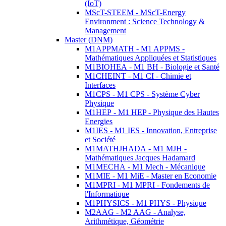
(IoT)
MScT-STEEM - MScT-Energy
Environment : Science Technology &
Management
Master (DNM)
M1APPMATH - M1 APPMS -
Mathématiques Appliquées et Statistiques
M1BIOHEA - M1 BH - Biologie et Santé
M1CHEINT - M1 CI - Chimie et
Interfaces
M1CPS - M1 CPS - Système Cyber
Physique
M1HEP - M1 HEP - Physique des Hautes
Energies
M1IES - M1 IES - Innovation, Entreprise
et Société
M1MATHJHADA - M1 MJH -
Mathématiques Jacques Hadamard
M1MECHA - M1 Mech - Mécanique
M1MIE - M1 MiE - Master en Economie
M1MPRI - M1 MPRI - Fondements de
l'Informatique
M1PHYSICS - M1 PHYS - Physique
M2AAG - M2 AAG - Analyse,
Arithmétique, Géométrie