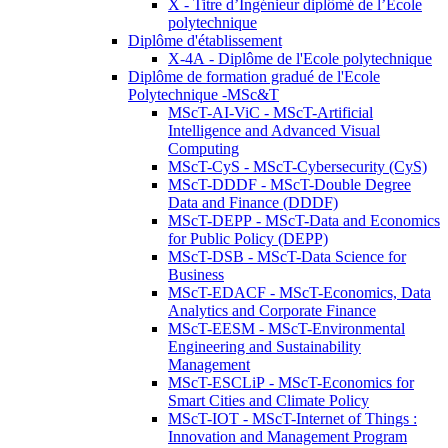
X - Titre d’Ingénieur diplômé de l’École
polytechnique
Diplôme d'établissement
X-4A - Diplôme de l'Ecole polytechnique
Diplôme de formation gradué de l'Ecole
Polytechnique -MSc&T
MScT-AI-ViC - MScT-Artificial
Intelligence and Advanced Visual
Computing
MScT-CyS - MScT-Cybersecurity (CyS)
MScT-DDDF - MScT-Double Degree
Data and Finance (DDDF)
MScT-DEPP - MScT-Data and Economics
for Public Policy (DEPP)
MScT-DSB - MScT-Data Science for
Business
MScT-EDACF - MScT-Economics, Data
Analytics and Corporate Finance
MScT-EESM - MScT-Environmental
Engineering and Sustainability
Management
MScT-ESCLiP - MScT-Economics for
Smart Cities and Climate Policy
MScT-IOT - MScT-Internet of Things :
Innovation and Management Program