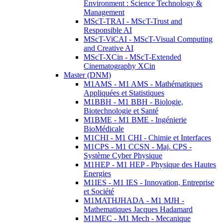
Environment : Science Technology &
Management
MScT-TRAI - MScT-Trust and
Responsible AI
MScT-ViCAI - MScT-Visual Computing
and Creative AI
MScT-XCin - MScT-Extended
Cinematography XCin
Master (DNM)
M1AMS - M1 AMS - Mathématiques
Appliquées et Statistiques
M1BBH - M1 BBH - Biologie,
Biotechnologie et Santé
M1BME - M1 BME - Ingénierie
BioMédicale
M1CHI - M1 CHI - Chimie et Interfaces
M1CPS - M1 CCSN - Maj. CPS -
Système Cyber Physique
M1HEP - M1 HEP - Physique des Hautes
Energies
M1IES - M1 IES - Innovation, Entreprise
et Société
M1MATHJHADA - M1 MJH -
Mathematiques Jacques Hadamard
M1MEC - M1 Mech - Mecanique