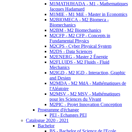
M1MATHJHADA - M1 - Mathematiques
Jacques Hadamard
M1MIE - M1 MiE - Master in Economics
M2BIOMECA - M2 Biomeca -
Biomechanics
M2BM - M2 Biomechanics
M2CFP - M2 CFP - Concepts in
Fundamental Physics
M2CPS - Cyber Physical System
M2DS - Data Sciences
M2ENERG - Master 2 Énergie
M2FLUIDS - M2 Fluids - Fluid
Mechanics
M2IGD - M2 IGD - Interaction, Graphic
and Design
M2MDA - M2 MdA - Mathématiques de
l'Aléatoire
M2MSV - M2 MSV - Mathématiques
pour les Sciences du Vivant
M2PIC - Projet Innovation Conception
Programme d'échange
PEI - Echanges PEI
Catalogue 2020 - 2021
Bachelor
BS - Bachelor of Science de l'Ecole