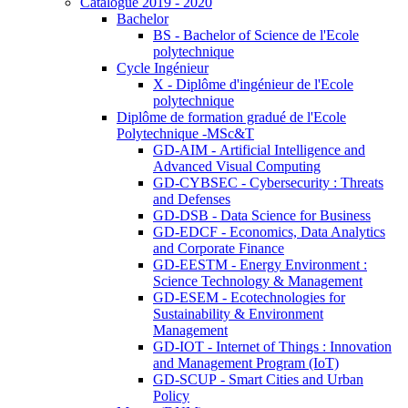
Catalogue 2019 - 2020
Bachelor
BS - Bachelor of Science de l'Ecole
polytechnique
Cycle Ingénieur
X - Diplôme d'ingénieur de l'Ecole
polytechnique
Diplôme de formation gradué de l'Ecole
Polytechnique -MSc&T
GD-AIM - Artificial Intelligence and
Advanced Visual Computing
GD-CYBSEC - Cybersecurity : Threats
and Defenses
GD-DSB - Data Science for Business
GD-EDCF - Economics, Data Analytics
and Corporate Finance
GD-EESTM - Energy Environment :
Science Technology & Management
GD-ESEM - Ecotechnologies for
Sustainability & Environment
Management
GD-IOT - Internet of Things : Innovation
and Management Program (IoT)
GD-SCUP - Smart Cities and Urban
Policy