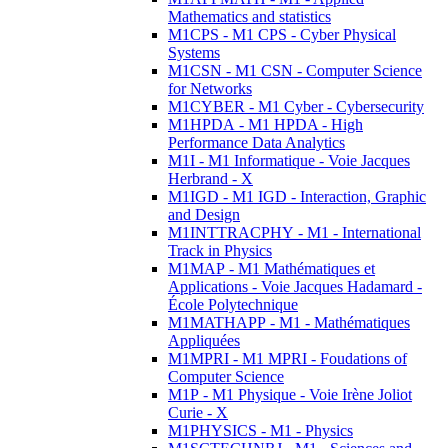
Mathematics and statistics
M1CPS - M1 CPS - Cyber Physical
Systems
M1CSN - M1 CSN - Computer Science
for Networks
M1CYBER - M1 Cyber - Cybersecurity
M1HPDA - M1 HPDA - High
Performance Data Analytics
M1I - M1 Informatique - Voie Jacques
Herbrand - X
M1IGD - M1 IGD - Interaction, Graphic
and Design
M1INTTRACPHY - M1 - International
Track in Physics
M1MAP - M1 Mathématiques et
Applications - Voie Jacques Hadamard -
École Polytechnique
M1MATHAPP - M1 - Mathématiques
Appliquées
M1MPRI - M1 MPRI - Foudations of
Computer Science
M1P - M1 Physique - Voie Irène Joliot
Curie - X
M1PHYSICS - M1 - Physics