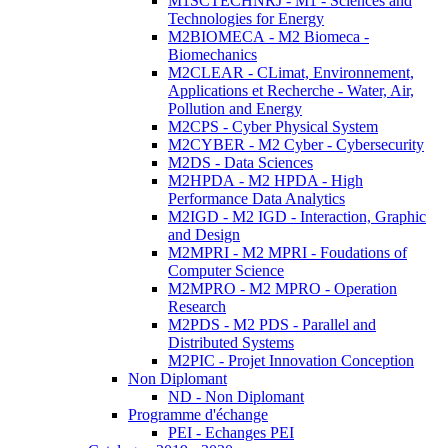
M1SCTECHNRJ - M1 - Sciences and
Technologies for Energy
M2BIOMECA - M2 Biomeca -
Biomechanics
M2CLEAR - CLimat, Environnement,
Applications et Recherche - Water, Air,
Pollution and Energy
M2CPS - Cyber Physical System
M2CYBER - M2 Cyber - Cybersecurity
M2DS - Data Sciences
M2HPDA - M2 HPDA - High
Performance Data Analytics
M2IGD - M2 IGD - Interaction, Graphic
and Design
M2MPRI - M2 MPRI - Foudations of
Computer Science
M2MPRO - M2 MPRO - Operation
Research
M2PDS - M2 PDS - Parallel and
Distributed Systems
M2PIC - Projet Innovation Conception
Non Diplomant
ND - Non Diplomant
Programme d'échange
PEI - Echanges PEI