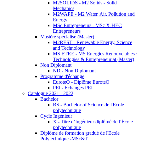
M2SOLIDS - M2 Solids - Solid
Mechanics
M2WAPE - M2 Water, Air, Pollution and
Energy
MSc Entrepreneurs - MSc X-HEC
Entrepreneurs
Mastère spécialisé (Master)
M2REST - Renewable Energy, Science
and Technology
MS ETRE - MS Energies Renouvelables :
Technologies & Entrepreneuriat (Master)
Non Diplomant
ND - Non Diplomant
Programme d'échange
EuroteQ - Diplôme EuroteQ
PEI - Echanges PEI
Catalogue 2021 - 2022
Bachelor
BS - Bachelor of Science de l'Ecole
polytechnique
Cycle Ingénieur
X - Titre d’Ingénieur diplômé de l’École
polytechnique
Diplôme de formation gradué de l'Ecole
Polytechnique -MSc&T