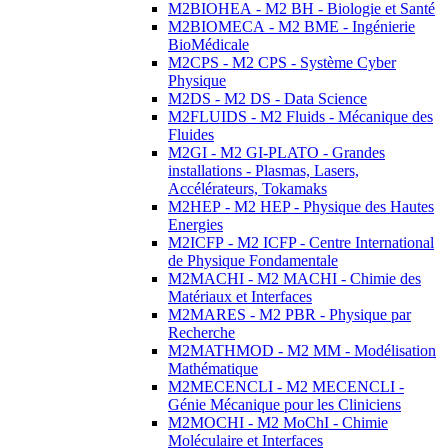
M2BIOHEA - M2 BH - Biologie et Santé
M2BIOMECA - M2 BME - Ingénierie
BioMédicale
M2CPS - M2 CPS - Système Cyber
Physique
M2DS - M2 DS - Data Science
M2FLUIDS - M2 Fluids - Mécanique des
Fluides
M2GI - M2 GI-PLATO - Grandes
installations - Plasmas, Lasers,
Accélérateurs, Tokamaks
M2HEP - M2 HEP - Physique des Hautes
Energies
M2ICFP - M2 ICFP - Centre International
de Physique Fondamentale
M2MACHI - M2 MACHI - Chimie des
Matériaux et Interfaces
M2MARES - M2 PBR - Physique par
Recherche
M2MATHMOD - M2 MM - Modélisation
Mathématique
M2MECENCLI - M2 MECENCLI -
Génie Mécanique pour les Cliniciens
M2MOCHI - M2 MoChI - Chimie
Moléculaire et Interfaces