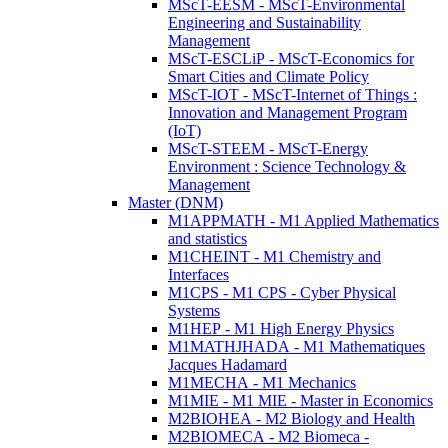
MScT-EESM - MScT-Environmental
Engineering and Sustainability
Management
MScT-ESCLiP - MScT-Economics for
Smart Cities and Climate Policy
MScT-IOT - MScT-Internet of Things :
Innovation and Management Program
(IoT)
MScT-STEEM - MScT-Energy
Environment : Science Technology &
Management
Master (DNM)
M1APPMATH - M1 Applied Mathematics
and statistics
M1CHEINT - M1 Chemistry and
Interfaces
M1CPS - M1 CPS - Cyber Physical
Systems
M1HEP - M1 High Energy Physics
M1MATHJHADA - M1 Mathematiques
Jacques Hadamard
M1MECHA - M1 Mechanics
M1MIE - M1 MIE - Master in Economics
M2BIOHEA - M2 Biology and Health
M2BIOMECA - M2 Biomeca -