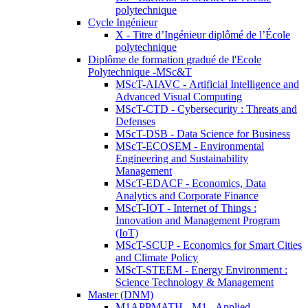
polytechnique
Cycle Ingénieur
X - Titre d’Ingénieur diplômé de l’École
polytechnique
Diplôme de formation gradué de l'Ecole
Polytechnique -MSc&T
MScT-AIAVC - Artificial Intelligence and
Advanced Visual Computing
MScT-CTD - Cybersecurity : Threats and
Defenses
MScT-DSB - Data Science for Business
MScT-ECOSEM - Environmental
Engineering and Sustainability
Management
MScT-EDACF - Economics, Data
Analytics and Corporate Finance
MScT-IOT - Internet of Things :
Innovation and Management Program
(IoT)
MScT-SCUP - Economics for Smart Cities
and Climate Policy
MScT-STEEM - Energy Environment :
Science Technology & Management
Master (DNM)
M1APPMATH - M1 - Applied