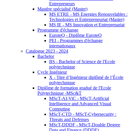
Entrepreneurs
Mastère spécialisé (Master)
MS ETRE - MS Energies Renouvelables :
Technologies et Entrepreneuriat (Master)
MS IE - MS Innovation et Entreprenariat
Programme d'échange
EuroteQ - Diplôme EuroteQ
PEI - Programmes d'échange
internationaux
Catalogue 2023 - 2024
Bachelor
BS - Bachelor of Science de l'Ecole
polytechnique
Cycle Ingénieur
X - Titre d’Ingénieur diplômé de l’École
polytechnique
Diplôme de formation gradué de l'Ecole
Polytechnique -MSc&T
MScT-AI-ViC - MScT-Artificial
Intelligence and Advanced Visual
Computing
MScT-CTD - MScT-Cybersecurity :
Threats and Defenses
MScT-DDDF - MScT-Double Degree
Data and Finance (DDDF)