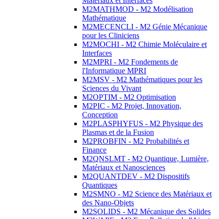
Matériaux et Interfaces
M2MATHMOD - M2 Modélisation
Mathématique
M2MECENCLI - M2 Génie Mécanique
pour les Cliniciens
M2MOCHI - M2 Chimie Moléculaire et
Interfaces
M2MPRI - M2 Fondements de
l'Informatique MPRI
M2MSV - M2 Mathématiques pour les
Sciences du Vivant
M2OPTIM - M2 Optimisation
M2PIC - M2 Projet, Innovation,
Conception
M2PLASPHYFUS - M2 Physique des
Plasmas et de la Fusion
M2PROBFIN - M2 Probabilités et
Finance
M2QNSLMT - M2 Quantique, Lumière,
Matériaux et Nanosciences
M2QUANTDEV - M2 Dispositifs
Quantiques
M2SMNO - M2 Science des Matériaux et
des Nano-Objets
M2SOLIDS - M2 Mécanique des Solides