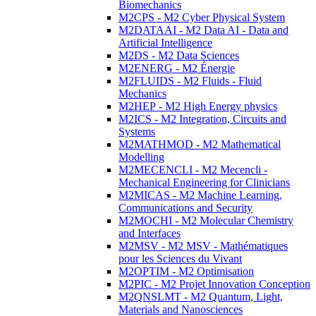
Biomechanics
M2CPS - M2 Cyber Physical System
M2DATAAI - M2 Data AI - Data and
Artificial Intelligence
M2DS - M2 Data Sciences
M2ENERG - M2 Énergie
M2FLUIDS - M2 Fluids - Fluid
Mechanics
M2HEP - M2 High Energy physics
M2ICS - M2 Integration, Circuits and
Systems
M2MATHMOD - M2 Mathematical
Modelling
M2MECENCLI - M2 Mecencli -
Mechanical Engineering for Clinicians
M2MICAS - M2 Machine Learning,
Communications and Security
M2MOCHI - M2 Molecular Chemistry
and Interfaces
M2MSV - M2 MSV - Mathématiques
pour les Sciences du Vivant
M2OPTIM - M2 Optimisation
M2PIC - M2 Projet Innovation Conception
M2QNSLMT - M2 Quantum, Light,
Materials and Nanosciences