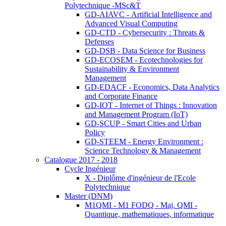
Polytechnique -MSc&T
GD-AIAVC - Artificial Intelligence and
Advanced Visual Computing
GD-CTD - Cybersecurity : Threats &
Defenses
GD-DSB - Data Science for Business
GD-ECOSEM - Ecotechnologies for
Sustainability & Environment
Management
GD-EDACF - Economics, Data Analytics
and Corporate Finance
GD-IOT - Internet of Things : Innovation
and Management Program (IoT)
GD-SCUP - Smart Cities and Urban
Policy
GD-STEEM - Energy Environment :
Science Technology & Management
Catalogue 2017 - 2018
Cycle Ingénieur
X - Diplôme d'ingénieur de l'Ecole
Polytechnique
Master (DNM)
M1QMI - M1 FODQ - Maj. QMI -
Quantique, mathematiques, informatique