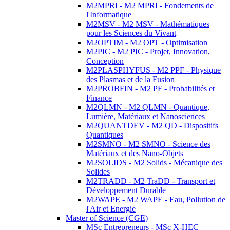
M2MPRI - M2 MPRI - Fondements de
l'Informatique
M2MSV - M2 MSV - Mathématiques
pour les Sciences du Vivant
M2OPTIM - M2 OPT - Optimisation
M2PIC - M2 PIC - Projet, Innovation,
Conception
M2PLASPHYFUS - M2 PPF - Physique
des Plasmas et de la Fusion
M2PROBFIN - M2 PF - Probabilités et
Finance
M2QLMN - M2 QLMN - Quantique,
Lumière, Matériaux et Nanosciences
M2QUANTDEV - M2 QD - Dispositifs
Quantiques
M2SMNO - M2 SMNO - Science des
Matériaux et des Nano-Objets
M2SOLIDS - M2 Solids - Mécanique des
Solides
M2TRADD - M2 TraDD - Transport et
Développement Durable
M2WAPE - M2 WAPE - Eau, Pollution de
l'Air et Energie
Master of Science (CGE)
MSc Entrepreneurs - MSc X-HEC