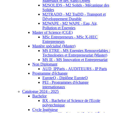
Matériaux et des Nano-Objets
M2SOLIDS - M2 Solids - Mécanique des
Solides
M2TRADD - M2 TraDD - Transport et
Développement Durable
M2WAPE - M2 WAPE - Eau, Air,
Pollution et Énergies
Master of Science (CGE)
MSc Entrepreneurs - MSc X-HEC
Entrepreneurs
Mastère spécialisé (Master)
MS ETRE - MS Energies Renouvelables :
Technologies et Entrepreneuriat (Master)
MS IE - MS Innovation et Entreprenariat
Non Diplomant
AUD_IPParis - AUDITEURS - IP Paris
Programme d'échange
EuroteQ - Diplôme EuroteQ
PEI - Programmes d'échange
internationaux
Catalogue 2024 - 2025
Bachelor
BX - Bachelor of Science de l'Ecole
polytechnique
Cycle Ingénieur