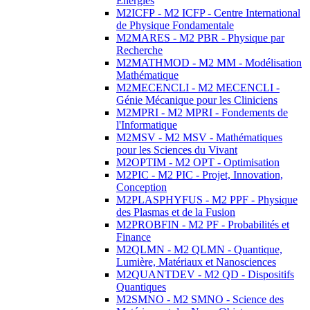
Energies
M2ICFP - M2 ICFP - Centre International
de Physique Fondamentale
M2MARES - M2 PBR - Physique par
Recherche
M2MATHMOD - M2 MM - Modélisation
Mathématique
M2MECENCLI - M2 MECENCLI -
Génie Mécanique pour les Cliniciens
M2MPRI - M2 MPRI - Fondements de
l'Informatique
M2MSV - M2 MSV - Mathématiques
pour les Sciences du Vivant
M2OPTIM - M2 OPT - Optimisation
M2PIC - M2 PIC - Projet, Innovation,
Conception
M2PLASPHYFUS - M2 PPF - Physique
des Plasmas et de la Fusion
M2PROBFIN - M2 PF - Probabilités et
Finance
M2QLMN - M2 QLMN - Quantique,
Lumière, Matériaux et Nanosciences
M2QUANTDEV - M2 QD - Dispositifs
Quantiques
M2SMNO - M2 SMNO - Science des