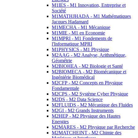
M1IES - M1 Innovation, Entreprise et
Société
M1MATHJHADA - M1 Mathématiques
Jacques Hadamard
M1MECHA - M1 Mécanique
M1MIE - M1 en Economie
M1MPRI - M1 Fondements de
l'Informatique MPRI
M1PHYSICS - M1 Physique
M2AAG - M2 Analyse, Arithmétique,
Géométrie
M2BIOHEA - M2 Biologie et Santé
M2BIOMECA - M2 Biomécanique et
Ingéniérie Biomédical
M2CFP - M2 Concepts en Physique
Fondamentale
M2CPS - M2 Système Cyber Physique
M2DS - M2 Data Science
M2FLUIDS - M2 Mécanique des Fluides
M2GI - M2 Grands Instruments
M2HEP - M2 Physique des Hautes
Energies
M2MARES - M2 Physique par Recherche
M2MATCHEINT - M2 Chimie des