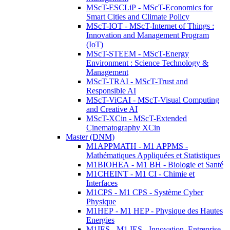
MScT-ESCLiP - MScT-Economics for
Smart Cities and Climate Policy
MScT-IOT - MScT-Internet of Things :
Innovation and Management Program
(IoT)
MScT-STEEM - MScT-Energy
Environment : Science Technology &
Management
MScT-TRAI - MScT-Trust and
Responsible AI
MScT-ViCAI - MScT-Visual Computing
and Creative AI
MScT-XCin - MScT-Extended
Cinematography XCin
Master (DNM)
M1APPMATH - M1 APPMS -
Mathématiques Appliquées et Statistiques
M1BIOHEA - M1 BH - Biologie et Santé
M1CHEINT - M1 CI - Chimie et
Interfaces
M1CPS - M1 CPS - Système Cyber
Physique
M1HEP - M1 HEP - Physique des Hautes
Energies
M1IES - M1 IES - Innovation, Entreprise