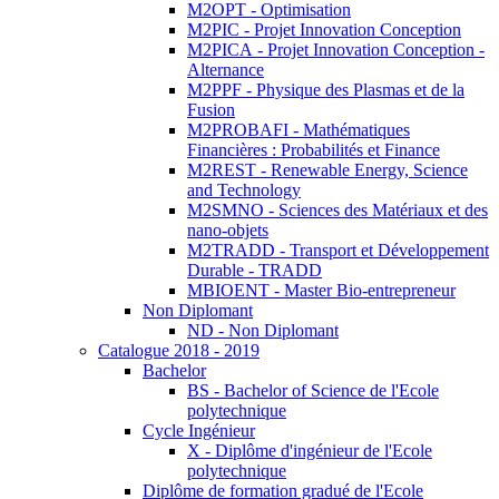
M2OPT - Optimisation
M2PIC - Projet Innovation Conception
M2PICA - Projet Innovation Conception -
Alternance
M2PPF - Physique des Plasmas et de la
Fusion
M2PROBAFI - Mathématiques
Financières : Probabilités et Finance
M2REST - Renewable Energy, Science
and Technology
M2SMNO - Sciences des Matériaux et des
nano-objets
M2TRADD - Transport et Développement
Durable - TRADD
MBIOENT - Master Bio-entrepreneur
Non Diplomant
ND - Non Diplomant
Catalogue 2018 - 2019
Bachelor
BS - Bachelor of Science de l'Ecole
polytechnique
Cycle Ingénieur
X - Diplôme d'ingénieur de l'Ecole
polytechnique
Diplôme de formation gradué de l'Ecole