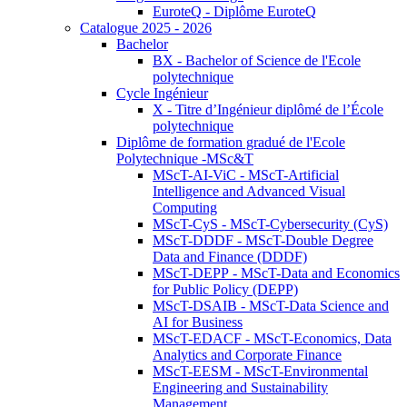
EuroteQ - Diplôme EuroteQ
Catalogue 2025 - 2026
Bachelor
BX - Bachelor of Science de l'Ecole
polytechnique
Cycle Ingénieur
X - Titre d’Ingénieur diplômé de l’École
polytechnique
Diplôme de formation gradué de l'Ecole
Polytechnique -MSc&T
MScT-AI-ViC - MScT-Artificial
Intelligence and Advanced Visual
Computing
MScT-CyS - MScT-Cybersecurity (CyS)
MScT-DDDF - MScT-Double Degree
Data and Finance (DDDF)
MScT-DEPP - MScT-Data and Economics
for Public Policy (DEPP)
MScT-DSAIB - MScT-Data Science and
AI for Business
MScT-EDACF - MScT-Economics, Data
Analytics and Corporate Finance
MScT-EESM - MScT-Environmental
Engineering and Sustainability
Management