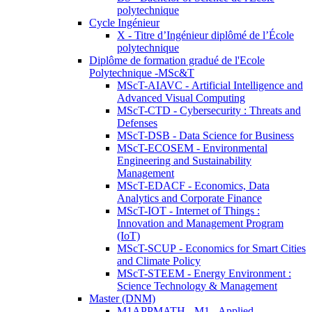
polytechnique
Cycle Ingénieur
X - Titre d’Ingénieur diplômé de l’École
polytechnique
Diplôme de formation gradué de l'Ecole
Polytechnique -MSc&T
MScT-AIAVC - Artificial Intelligence and
Advanced Visual Computing
MScT-CTD - Cybersecurity : Threats and
Defenses
MScT-DSB - Data Science for Business
MScT-ECOSEM - Environmental
Engineering and Sustainability
Management
MScT-EDACF - Economics, Data
Analytics and Corporate Finance
MScT-IOT - Internet of Things :
Innovation and Management Program
(IoT)
MScT-SCUP - Economics for Smart Cities
and Climate Policy
MScT-STEEM - Energy Environment :
Science Technology & Management
Master (DNM)
M1APPMATH - M1 - Applied