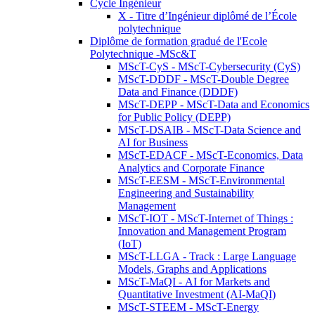
Cycle Ingénieur
X - Titre d’Ingénieur diplômé de l’École
polytechnique
Diplôme de formation gradué de l'Ecole
Polytechnique -MSc&T
MScT-CyS - MScT-Cybersecurity (CyS)
MScT-DDDF - MScT-Double Degree
Data and Finance (DDDF)
MScT-DEPP - MScT-Data and Economics
for Public Policy (DEPP)
MScT-DSAIB - MScT-Data Science and
AI for Business
MScT-EDACF - MScT-Economics, Data
Analytics and Corporate Finance
MScT-EESM - MScT-Environmental
Engineering and Sustainability
Management
MScT-IOT - MScT-Internet of Things :
Innovation and Management Program
(IoT)
MScT-LLGA - Track : Large Language
Models, Graphs and Applications
MScT-MaQI - AI for Markets and
Quantitative Investment (AI-MaQI)
MScT-STEEM - MScT-Energy