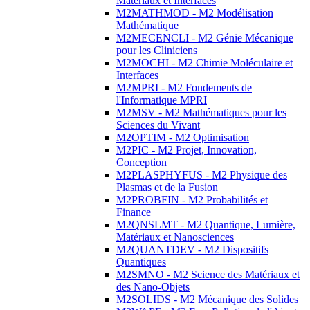
Matériaux et Interfaces
M2MATHMOD - M2 Modélisation
Mathématique
M2MECENCLI - M2 Génie Mécanique
pour les Cliniciens
M2MOCHI - M2 Chimie Moléculaire et
Interfaces
M2MPRI - M2 Fondements de
l'Informatique MPRI
M2MSV - M2 Mathématiques pour les
Sciences du Vivant
M2OPTIM - M2 Optimisation
M2PIC - M2 Projet, Innovation,
Conception
M2PLASPHYFUS - M2 Physique des
Plasmas et de la Fusion
M2PROBFIN - M2 Probabilités et
Finance
M2QNSLMT - M2 Quantique, Lumière,
Matériaux et Nanosciences
M2QUANTDEV - M2 Dispositifs
Quantiques
M2SMNO - M2 Science des Matériaux et
des Nano-Objets
M2SOLIDS - M2 Mécanique des Solides