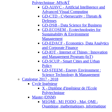
Polytechnique -MSc&T
GD-AIAVC - Artificial Intelligence and
Advanced Visual Computing
GD-CTD - Cybersecurity : Threats &
Defenses
GD-DSB - Data Science for Business
GD-ECOSEM - Ecotechnologies for
Sustainability & Environment
Management
GD-EDACF - Economics, Data Analytics
and Corporate Finance
GD-IOT - Internet of Things : Innovation
and Management Program (IoT)
GD-SCUP - Smart Cities and Urban
Policy
GD-STEEM - Energy Environment :
Science Technology & Management
Catalogue 2017 - 2018
Cycle Ingénieur
X - Diplôme d'ingénieur de l'Ecole
Polytechnique
Master (DNM)
M1QMI - M1 FODQ - Maj. QMI -
Quantique, mathematiques, informatique