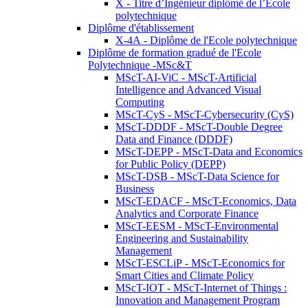
X - Titre d’Ingénieur diplômé de l’École
polytechnique
Diplôme d'établissement
X-4A - Diplôme de l'Ecole polytechnique
Diplôme de formation gradué de l'Ecole
Polytechnique -MSc&T
MScT-AI-ViC - MScT-Artificial
Intelligence and Advanced Visual
Computing
MScT-CyS - MScT-Cybersecurity (CyS)
MScT-DDDF - MScT-Double Degree
Data and Finance (DDDF)
MScT-DEPP - MScT-Data and Economics
for Public Policy (DEPP)
MScT-DSB - MScT-Data Science for
Business
MScT-EDACF - MScT-Economics, Data
Analytics and Corporate Finance
MScT-EESM - MScT-Environmental
Engineering and Sustainability
Management
MScT-ESCLiP - MScT-Economics for
Smart Cities and Climate Policy
MScT-IOT - MScT-Internet of Things :
Innovation and Management Program