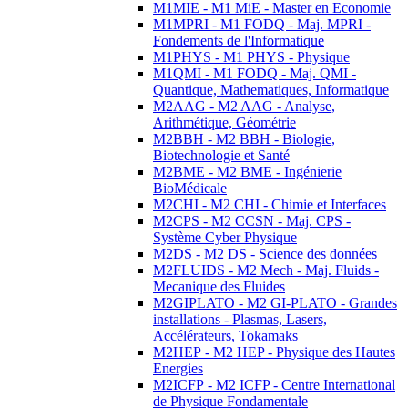
M1MIE - M1 MiE - Master en Economie
M1MPRI - M1 FODQ - Maj. MPRI -
Fondements de l'Informatique
M1PHYS - M1 PHYS - Physique
M1QMI - M1 FODQ - Maj. QMI -
Quantique, Mathematiques, Informatique
M2AAG - M2 AAG - Analyse,
Arithmétique, Géométrie
M2BBH - M2 BBH - Biologie,
Biotechnologie et Santé
M2BME - M2 BME - Ingénierie
BioMédicale
M2CHI - M2 CHI - Chimie et Interfaces
M2CPS - M2 CCSN - Maj. CPS -
Système Cyber Physique
M2DS - M2 DS - Science des données
M2FLUIDS - M2 Mech - Maj. Fluids -
Mecanique des Fluides
M2GIPLATO - M2 GI-PLATO - Grandes
installations - Plasmas, Lasers,
Accélérateurs, Tokamaks
M2HEP - M2 HEP - Physique des Hautes
Energies
M2ICFP - M2 ICFP - Centre International
de Physique Fondamentale