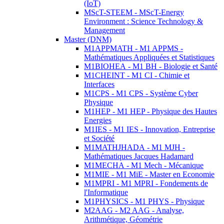
(IoT)
MScT-STEEM - MScT-Energy
Environment : Science Technology &
Management
Master (DNM)
M1APPMATH - M1 APPMS -
Mathématiques Appliquées et Statistiques
M1BIOHEA - M1 BH - Biologie et Santé
M1CHEINT - M1 CI - Chimie et
Interfaces
M1CPS - M1 CPS - Système Cyber
Physique
M1HEP - M1 HEP - Physique des Hautes
Energies
M1IES - M1 IES - Innovation, Entreprise
et Société
M1MATHJHADA - M1 MJH -
Mathématiques Jacques Hadamard
M1MECHA - M1 Mech - Mécanique
M1MIE - M1 MiE - Master en Economie
M1MPRI - M1 MPRI - Fondements de
l'Informatique
M1PHYSICS - M1 PHYS - Physique
M2AAG - M2 AAG - Analyse,
Arithmétique, Géométrie