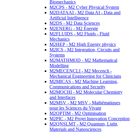
Biomechanics
M2CPS - M2 Cyber Physical System
M2DATAAI - M2 Data AI - Data and
Artificial Intelligence
M2DS - M2 Data Sciences
M2ENERG - M2 Énergie
M2FLUIDS - M2 Fluids - Fluid
Mechanics
M2HEP - M2 High Energy physics
M2ICS - M2 Integration, Circuits and
Systems
M2MATHMOD - M2 Mathematical
Modelling
M2MECENCLI - M2 Mecencli -
Mechanical Engineering for Clinicians
M2MICAS - M2 Machine Learning,
Communications and Security
M2MOCHI - M2 Molecular Chemistry
and Interfaces
M2MSV - M2 MSV - Mathématiques
pour les Sciences du Vivant
M2OPTIM - M2 Optimisation
M2PIC - M2 Projet Innovation Conception
M2QNSLMT - M2 Quantum, Light,
Materials and Nanosciences