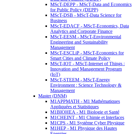
MScT-DEPP - MScT-Data and Economics
for Public Policy (DEPP)
MScT-DSB - MScT-Data Science for
Business
MScT-EDACF - MScT-Economics, Data
Analytics and Corporate Finance
MScT-EESM - MScT-Environmental
Engineering and Sustainability
Management
MScT-ESCLiP - MScT-Economics for
Smart Cities and Climate Policy
MScT-IOT - MScT-Internet of Things :
Innovation and Management Program
(IoT)
MScT-STEEM - MScT-Energy
Environment : Science Technology &
Management
Master (DNM)
M1APPMATH - M1 Mathématiques
Appliquées et Statistiques
M1BIOHEA - M1 Biologie et Santé
M1CHEINT - M1 Chimie et Interfaces
M1CPS - M1 Système Cyber Physique
M1HEP - M1 Physique des Hautes
Energies