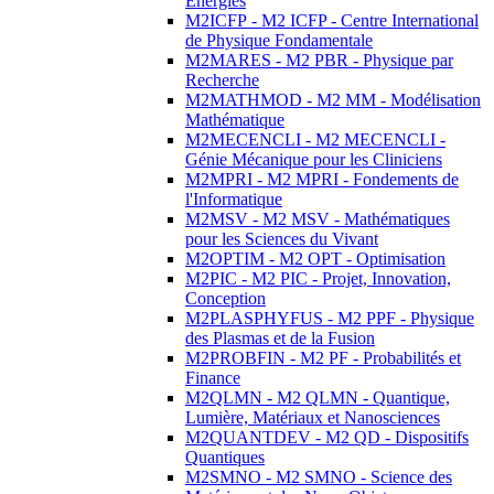
Energies
M2ICFP - M2 ICFP - Centre International
de Physique Fondamentale
M2MARES - M2 PBR - Physique par
Recherche
M2MATHMOD - M2 MM - Modélisation
Mathématique
M2MECENCLI - M2 MECENCLI -
Génie Mécanique pour les Cliniciens
M2MPRI - M2 MPRI - Fondements de
l'Informatique
M2MSV - M2 MSV - Mathématiques
pour les Sciences du Vivant
M2OPTIM - M2 OPT - Optimisation
M2PIC - M2 PIC - Projet, Innovation,
Conception
M2PLASPHYFUS - M2 PPF - Physique
des Plasmas et de la Fusion
M2PROBFIN - M2 PF - Probabilités et
Finance
M2QLMN - M2 QLMN - Quantique,
Lumière, Matériaux et Nanosciences
M2QUANTDEV - M2 QD - Dispositifs
Quantiques
M2SMNO - M2 SMNO - Science des