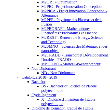
M2OPT - Optimisation
M2PIC - Projet Innovation Conception
M2PICA - Projet Innovation Conception -
Alternance
M2PPF - Physique des Plasmas et de la
Fusion
M2PROBAFI - Mathématiques
Financières : Probabilités et Finance
M2REST - Renewable Energy, Science
and Technology
M2SMNO - Sciences des Matériaux et des
nano-objets
M2TRADD - Transport et Développement
Durable - TRADD
MBIOENT - Master Bio-entrepreneur
Non Diplomant
ND - Non Diplomant
Catalogue 2018 - 2019
Bachelor
BS - Bachelor of Science de l'Ecole
polytechnique
Cycle Ingénieur
X - Diplôme d'ingénieur de l'Ecole
polytechnique
Diplôme de formation gradué de l'Ecole