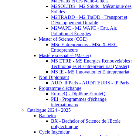
Matériaux et des Nano-Objets
M2SOLIDS - M2 Solids - Mécanique des
Solides
M2TRADD - M2 TraDD - Transport et
Développement Durable
M2WAPE - M2 WAPE - Eau, Air,
Pollution et Énergies
Master of Science (CGE)
MSc Entrepreneurs - MSc X-HEC
Entrepreneurs
Mastère spécialisé (Master)
MS ETRE - MS Energies Renouvelables :
Technologies et Entrepreneuriat (Master)
MS IE - MS Innovation et Entreprenariat
Non Diplomant
AUD_IPParis - AUDITEURS - IP Paris
Programme d'échange
EuroteQ - Diplôme EuroteQ
PEI - Programmes d'échange
internationaux
Catalogue 2024 - 2025
Bachelor
BX - Bachelor of Science de l'Ecole
polytechnique
Cycle Ingénieur