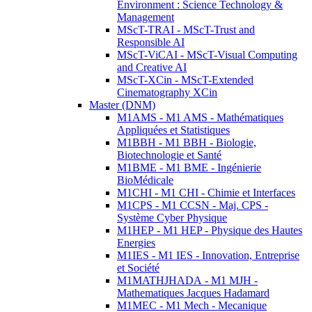
Environment : Science Technology &
Management
MScT-TRAI - MScT-Trust and
Responsible AI
MScT-ViCAI - MScT-Visual Computing
and Creative AI
MScT-XCin - MScT-Extended
Cinematography XCin
Master (DNM)
M1AMS - M1 AMS - Mathématiques
Appliquées et Statistiques
M1BBH - M1 BBH - Biologie,
Biotechnologie et Santé
M1BME - M1 BME - Ingénierie
BioMédicale
M1CHI - M1 CHI - Chimie et Interfaces
M1CPS - M1 CCSN - Maj. CPS -
Système Cyber Physique
M1HEP - M1 HEP - Physique des Hautes
Energies
M1IES - M1 IES - Innovation, Entreprise
et Société
M1MATHJHADA - M1 MJH -
Mathematiques Jacques Hadamard
M1MEC - M1 Mech - Mecanique