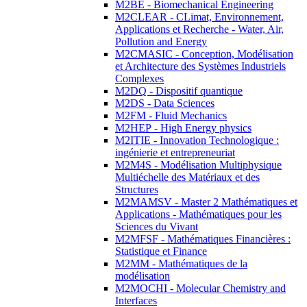
M2BE - Biomechanical Engineering
M2CLEAR - CLimat, Environnement,
Applications et Recherche - Water, Air,
Pollution and Energy
M2CMASIC - Conception, Modélisation
et Architecture des Systèmes Industriels
Complexes
M2DQ - Dispositif quantique
M2DS - Data Sciences
M2FM - Fluid Mechanics
M2HEP - High Energy physics
M2ITIE - Innovation Technologique :
ingénierie et entrepreneuriat
M2M4S - Modélisation Multiphysique
Multiéchelle des Matériaux et des
Structures
M2MAMSV - Master 2 Mathématiques et
Applications - Mathématiques pour les
Sciences du Vivant
M2MFSF - Mathématiques Financières :
Statistique et Finance
M2MM - Mathématiques de la
modélisation
M2MOCHI - Molecular Chemistry and
Interfaces