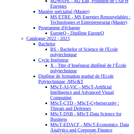
M2WAPE - M2 Eau, Pollution de l'Air et
Energies
Mastère spécialisé (Master)
MS ETRE - MS Energies Renouvelables :
Technologies et Entrepreneuriat (Master)
Programme d'échange
EuroteQ - Diplôme EuroteQ
Catalogue 2022 - 2023
Bachelor
BS - Bachelor of Science de l'Ecole
polytechnique
Cycle Ingénieur
X - Titre d’Ingénieur diplômé de l’École
polytechnique
Diplôme de formation gradué de l'Ecole
Polytechnique -MSc&T
MScT-AI-ViC - MScT-Artificial
Intelligence and Advanced Visual
Computing
MScT-CTD - MScT-Cybersecurity :
Threats and Defenses
MScT-DSB - MScT-Data Science for
Business
MScT-EDACF - MScT-Economics, Data
Analytics and Corporate Finance