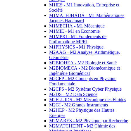
M1IES - M1 Innovation, Entreprise et
Société
M1MATHJHADA - M1 Mathématiques
Jacques Hadamard
M1MECHA - M1 Mécanique
M1MIE - M1 en Economie
M1MPRI - M1 Fondements de
l'Informatique MPRI
M1PHYSICS - M1 Physique
M2AAG - M2 Analyse, Arithmétique,
Géométrie
M2BIOHEA - M2 Biologie et Santé
M2BIOMECA - M2 Biomécanique et
Ingéniérie Biomédical
M2CFP - M2 Concepts en Physique
Fondamentale
M2CPS - M2 Système Cyber Physique
M2DS - M2 Data Science
M2FLUIDS - M2 Mécanique des Fluides
M2GI - M2 Grands Instruments
M2HEP - M2 Physique des Hautes
Energies
M2MARES - M2 Physique par Recherche
M2MATCHEINT - M2 Chimie des