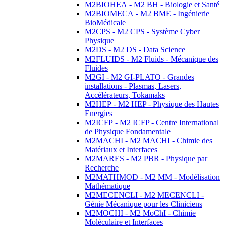
M2BIOHEA - M2 BH - Biologie et Santé
M2BIOMECA - M2 BME - Ingénierie
BioMédicale
M2CPS - M2 CPS - Système Cyber
Physique
M2DS - M2 DS - Data Science
M2FLUIDS - M2 Fluids - Mécanique des
Fluides
M2GI - M2 GI-PLATO - Grandes
installations - Plasmas, Lasers,
Accélérateurs, Tokamaks
M2HEP - M2 HEP - Physique des Hautes
Energies
M2ICFP - M2 ICFP - Centre International
de Physique Fondamentale
M2MACHI - M2 MACHI - Chimie des
Matériaux et Interfaces
M2MARES - M2 PBR - Physique par
Recherche
M2MATHMOD - M2 MM - Modélisation
Mathématique
M2MECENCLI - M2 MECENCLI -
Génie Mécanique pour les Cliniciens
M2MOCHI - M2 MoChI - Chimie
Moléculaire et Interfaces