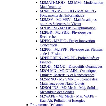
M2MATHMOD - M2 MM - Modélisation
Mathématique
M2MPRI - M2 FODQ - Maj. MPRI -
Fondements de l'Informatique
M2MSV - M2 MSV - Mathématiques
pour les Sciences du Vivant
M2OPTIM - M2 OPT - Optimisation
M2PBR - M2 PBR - Physique par
Recherche
M2PIC - M2 PIC - Projet Innovation
Conception
M2PPF - M2 PPF - Physique des Plasmas
et de la Fusion
M2PROBFIN - M2 PF - Probabilités et
Finance
M2QD - M2 QD - Dispositifs Quantiques
M2QLMN - M2 QLMN - Quantique,
Lumiere, Materiaux et Nanosciences
M2SMNO - M2 SMNO - Science des
Materiaux et des Nano-Objets
M2SOLIDS - M2 Mech - Maj. Solids -
Mecanique des Solides
M2WAPE - M2 Mech - Maj. WAPE -
Eau, Air, Pollution et Energies
Programme d'échange