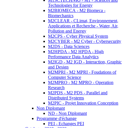
M1SCTECHNRJ - M1 - Sciences and
Technologies for Energy
M2BIOMECA - M2 Biomeca -
Biomechanics
M2CLEAR - CLimat, Environnement,
Applications et Recherche - Water, Air,
Pollution and Energy
M2CPS - Cyber Physical System
M2CYBER - M2 Cyber - Cybersecurity
M2DS - Data Sciences
M2HPDA - M2 HPDA - High
Performance Data Analytics
M2IGD - M2 IGD - Interaction, Graphic
and Design
M2MPRI - M2 MPRI - Foudations of
Computer Science
M2MPRO - M2 MPRO - Operation
Research
M2PDS - M2 PDS - Parallel and
Distributed Systems
M2PIC - Projet Innovation Conception
Non Diplomant
ND - Non Diplomant
Programme d'échange
PEI - Echanges PEI