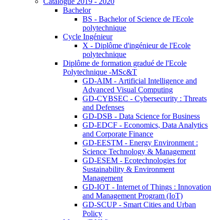
Catalogue 2019 - 2020
Bachelor
BS - Bachelor of Science de l'Ecole
polytechnique
Cycle Ingénieur
X - Diplôme d'ingénieur de l'Ecole
polytechnique
Diplôme de formation gradué de l'Ecole
Polytechnique -MSc&T
GD-AIM - Artificial Intelligence and
Advanced Visual Computing
GD-CYBSEC - Cybersecurity : Threats
and Defenses
GD-DSB - Data Science for Business
GD-EDCF - Economics, Data Analytics
and Corporate Finance
GD-EESTM - Energy Environment :
Science Technology & Management
GD-ESEM - Ecotechnologies for
Sustainability & Environment
Management
GD-IOT - Internet of Things : Innovation
and Management Program (IoT)
GD-SCUP - Smart Cities and Urban
Policy