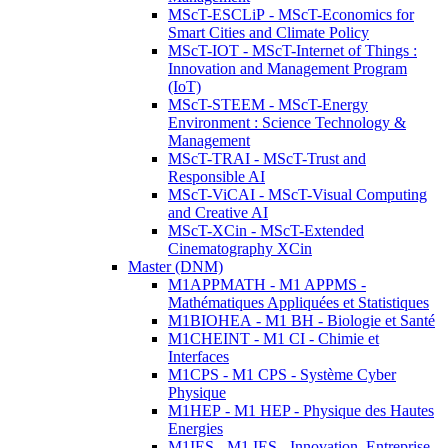
MScT-ESCLiP - MScT-Economics for
Smart Cities and Climate Policy
MScT-IOT - MScT-Internet of Things :
Innovation and Management Program
(IoT)
MScT-STEEM - MScT-Energy
Environment : Science Technology &
Management
MScT-TRAI - MScT-Trust and
Responsible AI
MScT-ViCAI - MScT-Visual Computing
and Creative AI
MScT-XCin - MScT-Extended
Cinematography XCin
Master (DNM)
M1APPMATH - M1 APPMS -
Mathématiques Appliquées et Statistiques
M1BIOHEA - M1 BH - Biologie et Santé
M1CHEINT - M1 CI - Chimie et
Interfaces
M1CPS - M1 CPS - Système Cyber
Physique
M1HEP - M1 HEP - Physique des Hautes
Energies
M1IES - M1 IES - Innovation, Entreprise