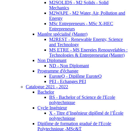
M2SOLIDS - M2 Solids - Solid
Mechanics
M2WAPE - M2 Water, Air, Pollution and
Energy
MSc Entrepreneurs - MSc X-HEC
Entrepreneurs
Mastère spécialisé (Master)
M2REST - Renewable Energy, Science
and Technology
MS ETRE - MS Energies Renouvelables :
Technologies & Entrepreneuriat (Master)
Non Diplomant
ND - Non Diplomant
Programme d'échange
EuroteQ - Diplôme EuroteQ
PEI - Echanges PEI
Catalogue 2021 - 2022
Bachelor
BS - Bachelor of Science de l'Ecole
polytechnique
Cycle Ingénieur
X - Titre d’Ingénieur diplômé de l’École
polytechnique
Diplôme de formation gradué de l'Ecole
Polytechnique -MSc&T