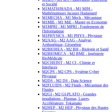
et Société
M1MATHJHADA - M1 MJH -
Mathématiques Jacques Hadamard
M1MECHA - M1 Mech - Mécanique
M1MIE - M1 MiE - Master en Economie
M1MPRI - M1 MPRI - Fondements de
l'Informatique
M1PHYSICS - M1 PHYS - Physique
M2AAG - M2 AAG - Analyse,
Arithmétique, Géométrie
M2BIOHEA - M2 BH - Biologie et Santé
M2BIOMECA - M2 BME - Ingénierie
BioMédicale
M2CHEINT - M2 CI - Chimie et
Interfaces
M2CPS - M2 CPS - Système Cyber
Physique
M2DS - M2 DS - Data Science
M2FLUIDS - M2 Fluids - Mécanique des
Fluides
M2GI - M2 GI-PLATO - Grandes
installations - Plasmas, Lasers,
Accélérateurs, Tokamaks
M2HEP - M2 HEP - Physique des Hautes