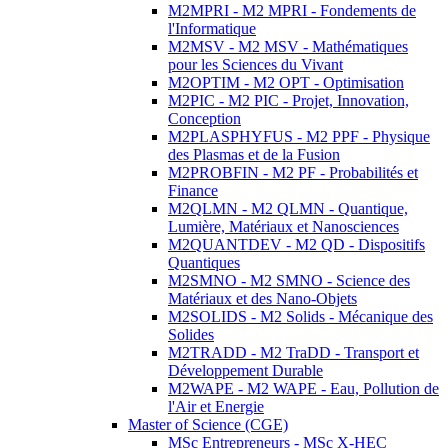
M2MPRI - M2 MPRI - Fondements de
l'Informatique
M2MSV - M2 MSV - Mathématiques
pour les Sciences du Vivant
M2OPTIM - M2 OPT - Optimisation
M2PIC - M2 PIC - Projet, Innovation,
Conception
M2PLASPHYFUS - M2 PPF - Physique
des Plasmas et de la Fusion
M2PROBFIN - M2 PF - Probabilités et
Finance
M2QLMN - M2 QLMN - Quantique,
Lumière, Matériaux et Nanosciences
M2QUANTDEV - M2 QD - Dispositifs
Quantiques
M2SMNO - M2 SMNO - Science des
Matériaux et des Nano-Objets
M2SOLIDS - M2 Solids - Mécanique des
Solides
M2TRADD - M2 TraDD - Transport et
Développement Durable
M2WAPE - M2 WAPE - Eau, Pollution de
l'Air et Energie
Master of Science (CGE)
MSc Entrepreneurs - MSc X-HEC