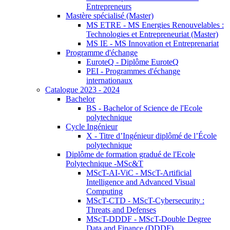
Entrepreneurs
Mastère spécialisé (Master)
MS ETRE - MS Energies Renouvelables :
Technologies et Entrepreneuriat (Master)
MS IE - MS Innovation et Entreprenariat
Programme d'échange
EuroteQ - Diplôme EuroteQ
PEI - Programmes d'échange
internationaux
Catalogue 2023 - 2024
Bachelor
BS - Bachelor of Science de l'Ecole
polytechnique
Cycle Ingénieur
X - Titre d’Ingénieur diplômé de l’École
polytechnique
Diplôme de formation gradué de l'Ecole
Polytechnique -MSc&T
MScT-AI-ViC - MScT-Artificial
Intelligence and Advanced Visual
Computing
MScT-CTD - MScT-Cybersecurity :
Threats and Defenses
MScT-DDDF - MScT-Double Degree
Data and Finance (DDDF)