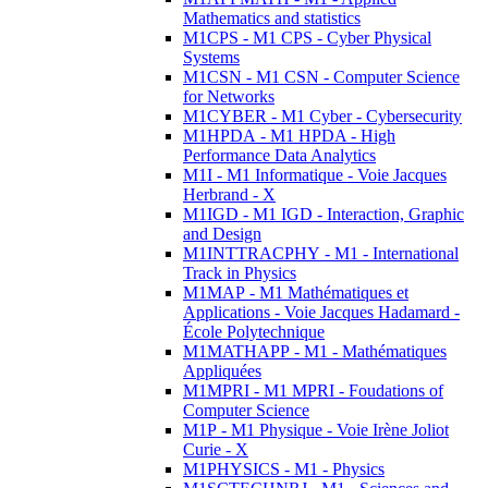
Mathematics and statistics
M1CPS - M1 CPS - Cyber Physical
Systems
M1CSN - M1 CSN - Computer Science
for Networks
M1CYBER - M1 Cyber - Cybersecurity
M1HPDA - M1 HPDA - High
Performance Data Analytics
M1I - M1 Informatique - Voie Jacques
Herbrand - X
M1IGD - M1 IGD - Interaction, Graphic
and Design
M1INTTRACPHY - M1 - International
Track in Physics
M1MAP - M1 Mathématiques et
Applications - Voie Jacques Hadamard -
École Polytechnique
M1MATHAPP - M1 - Mathématiques
Appliquées
M1MPRI - M1 MPRI - Foudations of
Computer Science
M1P - M1 Physique - Voie Irène Joliot
Curie - X
M1PHYSICS - M1 - Physics