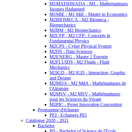
M1MATHJHADA - M1 - Mathematiques
Jacques Hadamard
M1MIE - M1 MiE - Master in Economics
M2BIOMECA - M2 Biomeca -
Biomechanics
M2BM - M2 Biomechanics
M2CFP - M2 CFP - Concepts in
Fundamental Physics
M2CPS - Cyber Physical System
M2DS - Data Sciences
M2ENERG - Master 2 Énergie
M2FLUIDS - M2 Fluids - Fluid
Mechanics
M2IGD - M2 IGD - Interaction, Graphic
and Design
M2MDA - M2 MdA - Mathématiques de
l'Aléatoire
M2MSV - M2 MSV - Mathématiques
pour les Sciences du Vivant
M2PIC - Projet Innovation Conception
Programme d'échange
PEI - Echanges PEI
Catalogue 2020 - 2021
Bachelor
BS - Bachelor of Science de l'Ecole