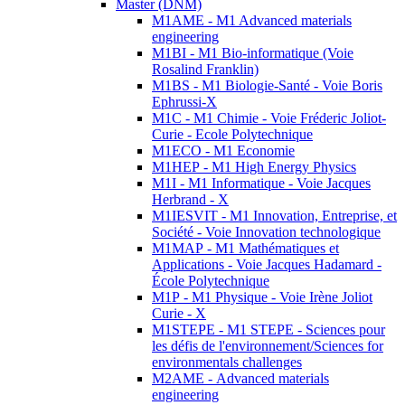
Master (DNM)
M1AME - M1 Advanced materials
engineering
M1BI - M1 Bio-informatique (Voie
Rosalind Franklin)
M1BS - M1 Biologie-Santé - Voie Boris
Ephrussi-X
M1C - M1 Chimie - Voie Fréderic Joliot-
Curie - Ecole Polytechnique
M1ECO - M1 Economie
M1HEP - M1 High Energy Physics
M1I - M1 Informatique - Voie Jacques
Herbrand - X
M1IESVIT - M1 Innovation, Entreprise, et
Société - Voie Innovation technologique
M1MAP - M1 Mathématiques et
Applications - Voie Jacques Hadamard -
École Polytechnique
M1P - M1 Physique - Voie Irène Joliot
Curie - X
M1STEPE - M1 STEPE - Sciences pour
les défis de l'environnement/Sciences for
environmentals challenges
M2AME - Advanced materials
engineering