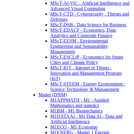
MScT-AI-ViC - Artificial Intelligence and
Advanced Visual Computing
MScT-CTD - Cybersecurity : Threats and
Defenses
MScT-DSB - Data Science for Business
MScT-EDACF - Economics, Data
Analytics and Corporate Finance
MScT-EESM - Environmental
Engineering and Sustainability
Management
MScT-ESCLiP - Economics for Smart
Cities and Climate Policy
MScT-IOT - Internet of Things :
Innovation and Management Program
(IoT)
MScT-STEEM - Energy Environment :
Science Technology & Management
Master (DNM)
M1APPMATH - M1 - Applied
Mathematics and statistics
M1BM - M1 Biomechanics
M1DATAAI - M1 Data AI - Data and
Artificial Intelligence
M1ECO - M1 Economie
M1ENERG - Master 1 Énergie