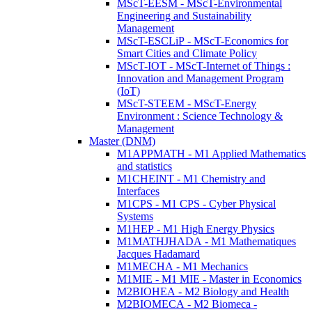
MScT-EESM - MScT-Environmental
Engineering and Sustainability
Management
MScT-ESCLiP - MScT-Economics for
Smart Cities and Climate Policy
MScT-IOT - MScT-Internet of Things :
Innovation and Management Program
(IoT)
MScT-STEEM - MScT-Energy
Environment : Science Technology &
Management
Master (DNM)
M1APPMATH - M1 Applied Mathematics
and statistics
M1CHEINT - M1 Chemistry and
Interfaces
M1CPS - M1 CPS - Cyber Physical
Systems
M1HEP - M1 High Energy Physics
M1MATHJHADA - M1 Mathematiques
Jacques Hadamard
M1MECHA - M1 Mechanics
M1MIE - M1 MIE - Master in Economics
M2BIOHEA - M2 Biology and Health
M2BIOMECA - M2 Biomeca -