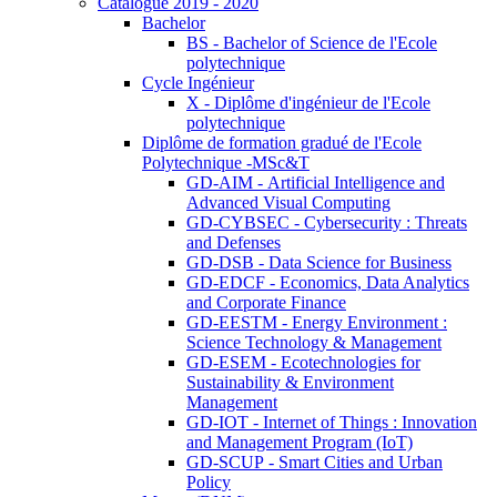
Catalogue 2019 - 2020
Bachelor
BS - Bachelor of Science de l'Ecole
polytechnique
Cycle Ingénieur
X - Diplôme d'ingénieur de l'Ecole
polytechnique
Diplôme de formation gradué de l'Ecole
Polytechnique -MSc&T
GD-AIM - Artificial Intelligence and
Advanced Visual Computing
GD-CYBSEC - Cybersecurity : Threats
and Defenses
GD-DSB - Data Science for Business
GD-EDCF - Economics, Data Analytics
and Corporate Finance
GD-EESTM - Energy Environment :
Science Technology & Management
GD-ESEM - Ecotechnologies for
Sustainability & Environment
Management
GD-IOT - Internet of Things : Innovation
and Management Program (IoT)
GD-SCUP - Smart Cities and Urban
Policy