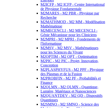
Energies
M2ICFP - M2 ICFP - Centre International
de Physique Fondamentale
M2MARES - M2 PBR - Physique par
Recherche
M2MATHMOD - M2 MM - Modélisation
Mathématique
M2MECENCLI - M2 MECENCLI -
Génie Mécanique pour les Cliniciens
M2MPRI - M2 MPRI - Fondements de
l'Informatique
M2MSV - M2 MSV - Mathématiques
pour les Sciences du Vivant
M2OPTIM - M2 OPT - Optimisation
M2PIC - M2 PIC - Projet, Innovation,
Conception
M2PLASPHYFUS - M2 PPF - Physique
des Plasmas et de la Fusion
M2PROBFIN - M2 PF - Probabilités et
Finance
M2QLMN - M2 QLMN - Quantique,
Lumière, Matériaux et Nanosciences
M2QUANTDEV - M2 QD - Dispositifs
Quantiques
M2SMNO - M2 SMNO - Science des