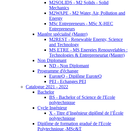
M2SOLIDS - M2 Solids - Solid
Mechanics
M2WAPE - M2 Water, Air, Pollution and
Energy
MSc Entrepreneurs - MSc X-HEC
Entrepreneurs
Mastère spécialisé (Master)
M2REST - Renewable Energy, Science
and Technology
MS ETRE - MS Energies Renouvelables :
Technologies & Entrepreneuriat (Master)
Non Diplomant
ND - Non Diplomant
Programme d'échange
EuroteQ - Diplôme EuroteQ
PEI - Echanges PEI
Catalogue 2021 - 2022
Bachelor
BS - Bachelor of Science de l'Ecole
polytechnique
Cycle Ingénieur
X - Titre d’Ingénieur diplômé de l’École
polytechnique
Diplôme de formation gradué de l'Ecole
Polytechnique -MSc&T