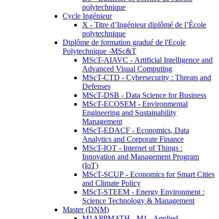
polytechnique
Cycle Ingénieur
X - Titre d’Ingénieur diplômé de l’École
polytechnique
Diplôme de formation gradué de l'Ecole
Polytechnique -MSc&T
MScT-AIAVC - Artificial Intelligence and
Advanced Visual Computing
MScT-CTD - Cybersecurity : Threats and
Defenses
MScT-DSB - Data Science for Business
MScT-ECOSEM - Environmental
Engineering and Sustainability
Management
MScT-EDACF - Economics, Data
Analytics and Corporate Finance
MScT-IOT - Internet of Things :
Innovation and Management Program
(IoT)
MScT-SCUP - Economics for Smart Cities
and Climate Policy
MScT-STEEM - Energy Environment :
Science Technology & Management
Master (DNM)
M1APPMATH - M1 - Applied