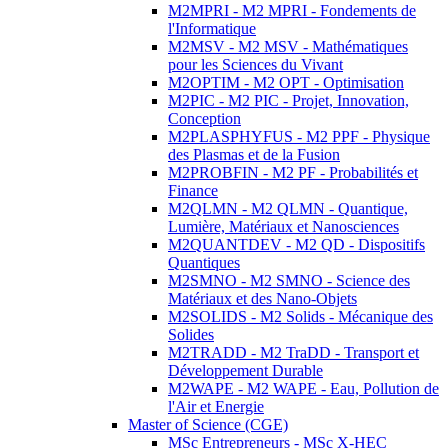
M2MPRI - M2 MPRI - Fondements de
l'Informatique
M2MSV - M2 MSV - Mathématiques
pour les Sciences du Vivant
M2OPTIM - M2 OPT - Optimisation
M2PIC - M2 PIC - Projet, Innovation,
Conception
M2PLASPHYFUS - M2 PPF - Physique
des Plasmas et de la Fusion
M2PROBFIN - M2 PF - Probabilités et
Finance
M2QLMN - M2 QLMN - Quantique,
Lumière, Matériaux et Nanosciences
M2QUANTDEV - M2 QD - Dispositifs
Quantiques
M2SMNO - M2 SMNO - Science des
Matériaux et des Nano-Objets
M2SOLIDS - M2 Solids - Mécanique des
Solides
M2TRADD - M2 TraDD - Transport et
Développement Durable
M2WAPE - M2 WAPE - Eau, Pollution de
l'Air et Energie
Master of Science (CGE)
MSc Entrepreneurs - MSc X-HEC