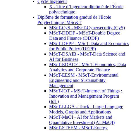
Cycle Ingénieur
X - Titre d’Ingénieur diplômé de l’École
polytechnique
Diplôme de formation gradué de l'Ecole
Polytechnique -MSc&T
MScT-CyS - MScT-Cybersecurity (CyS)
MScT-DDDF - MScT-Double Degree
Data and Finance (DDDF)
MScT-DEPP - MScT-Data and Economics
for Public Policy (DEPP)
MScT-DSAIB - MScT-Data Science and
AI for Business
MScT-EDACF - MScT-Economics, Data
Analytics and Corporate Finance
MScT-EESM - MScT-Environmental
Engineering and Sustainability
Management
MScT-IOT - MScT-Internet of Things :
Innovation and Management Program
(IoT)
MScT-LLGA - Track : Large Language
Models, Graphs and Applications
MScT-MaQI - AI for Markets and
Quantitative Investment (AI-MaQI)
MScT-STEEM - MScT-Energy