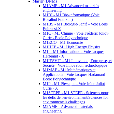
Master (DNM)
M1AME - M1 Advanced materials
engineering
M1BI - M1 Bio-informatique (Voie
Rosalind Franklin)
M1BS - M1 Biologie-Santé - Voie Boris
Ephrussi-X
M1C - M1 Chimie - Voie Fréderic Joliot-
Curie - Ecole Polytechnique
M1ECO - M1 Economie
M1HEP - M1 High Energy Physics
M1I - M1 Informatique - Voie Jacques
Herbrand - X
M1IESVIT - M1 Innovation, Entreprise, et
Société - Voie Innovation technologique
M1MAP - M1 Mathématiques et
Applications - Voie Jacques Hadamard -
École Polytechnique
M1P - M1 Physique - Voie Irène Joliot
Curie - X
M1STEPE - M1 STEPE - Sciences pour
les défis de l'environnement/Sciences for
environmentals challenges
M2AME - Advanced materials
engineering