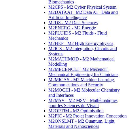
Biomechanics
M2CPS - M2 Cyber Physical System
M2DATAAI - M2 Data AI - Data and
Artificial Intelligence
M2DS - M2 Data Sciences
M2ENERG - M2 Énergie
M2FLUIDS - M2 Fluids - Fluid
Mechanics
M2HEP - M2 High Energy physics
M2ICS - M2 Integration, Circuits and
Systems
M2MATHMOD - M2 Mathematical
Modelling
M2MECENCLI - M2 Mecencli -
Mechanical Engineering for Clinicians
M2MICAS - M2 Machine Learning,
Communications and Security
M2MOCHI - M2 Molecular Chemistry
and Interfaces
M2MSV - M2 MSV - Mathématiques
pour les Sciences du Vivant
M2OPTIM - M2 Optimisation
M2PIC - M2 Projet Innovation Conception
M2QNSLMT - M2 Quantum, Light,
Materials and Nanosciences