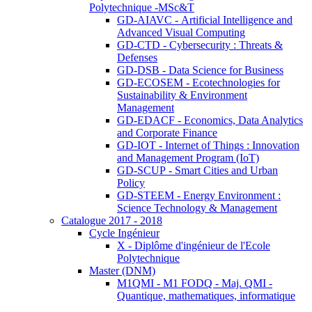
Polytechnique -MSc&T
GD-AIAVC - Artificial Intelligence and
Advanced Visual Computing
GD-CTD - Cybersecurity : Threats &
Defenses
GD-DSB - Data Science for Business
GD-ECOSEM - Ecotechnologies for
Sustainability & Environment
Management
GD-EDACF - Economics, Data Analytics
and Corporate Finance
GD-IOT - Internet of Things : Innovation
and Management Program (IoT)
GD-SCUP - Smart Cities and Urban
Policy
GD-STEEM - Energy Environment :
Science Technology & Management
Catalogue 2017 - 2018
Cycle Ingénieur
X - Diplôme d'ingénieur de l'Ecole
Polytechnique
Master (DNM)
M1QMI - M1 FODQ - Maj. QMI -
Quantique, mathematiques, informatique