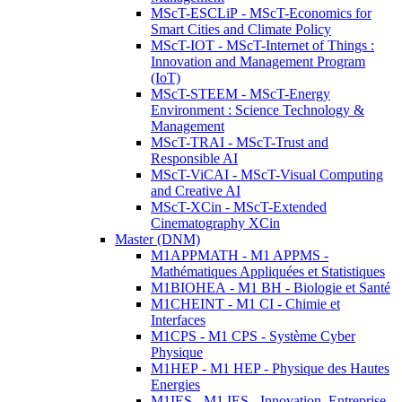
MScT-ESCLiP - MScT-Economics for
Smart Cities and Climate Policy
MScT-IOT - MScT-Internet of Things :
Innovation and Management Program
(IoT)
MScT-STEEM - MScT-Energy
Environment : Science Technology &
Management
MScT-TRAI - MScT-Trust and
Responsible AI
MScT-ViCAI - MScT-Visual Computing
and Creative AI
MScT-XCin - MScT-Extended
Cinematography XCin
Master (DNM)
M1APPMATH - M1 APPMS -
Mathématiques Appliquées et Statistiques
M1BIOHEA - M1 BH - Biologie et Santé
M1CHEINT - M1 CI - Chimie et
Interfaces
M1CPS - M1 CPS - Système Cyber
Physique
M1HEP - M1 HEP - Physique des Hautes
Energies
M1IES - M1 IES - Innovation, Entreprise