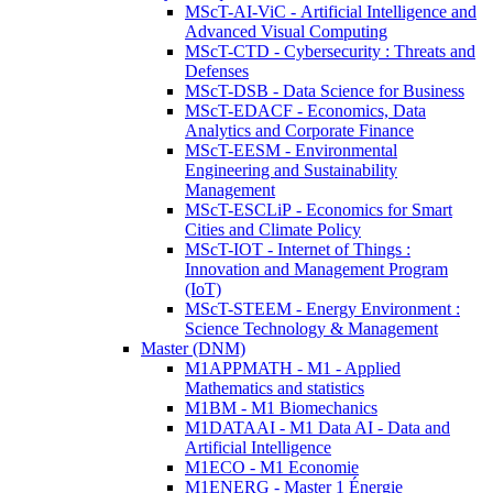
MScT-AI-ViC - Artificial Intelligence and
Advanced Visual Computing
MScT-CTD - Cybersecurity : Threats and
Defenses
MScT-DSB - Data Science for Business
MScT-EDACF - Economics, Data
Analytics and Corporate Finance
MScT-EESM - Environmental
Engineering and Sustainability
Management
MScT-ESCLiP - Economics for Smart
Cities and Climate Policy
MScT-IOT - Internet of Things :
Innovation and Management Program
(IoT)
MScT-STEEM - Energy Environment :
Science Technology & Management
Master (DNM)
M1APPMATH - M1 - Applied
Mathematics and statistics
M1BM - M1 Biomechanics
M1DATAAI - M1 Data AI - Data and
Artificial Intelligence
M1ECO - M1 Economie
M1ENERG - Master 1 Énergie