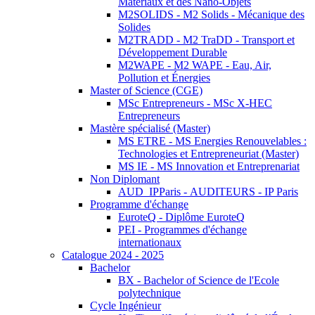
Matériaux et des Nano-Objets
M2SOLIDS - M2 Solids - Mécanique des
Solides
M2TRADD - M2 TraDD - Transport et
Développement Durable
M2WAPE - M2 WAPE - Eau, Air,
Pollution et Énergies
Master of Science (CGE)
MSc Entrepreneurs - MSc X-HEC
Entrepreneurs
Mastère spécialisé (Master)
MS ETRE - MS Energies Renouvelables :
Technologies et Entrepreneuriat (Master)
MS IE - MS Innovation et Entreprenariat
Non Diplomant
AUD_IPParis - AUDITEURS - IP Paris
Programme d'échange
EuroteQ - Diplôme EuroteQ
PEI - Programmes d'échange
internationaux
Catalogue 2024 - 2025
Bachelor
BX - Bachelor of Science de l'Ecole
polytechnique
Cycle Ingénieur