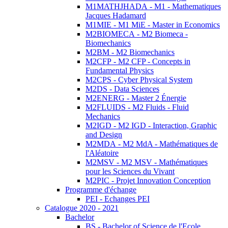
M1MATHJHADA - M1 - Mathematiques
Jacques Hadamard
M1MIE - M1 MiE - Master in Economics
M2BIOMECA - M2 Biomeca -
Biomechanics
M2BM - M2 Biomechanics
M2CFP - M2 CFP - Concepts in
Fundamental Physics
M2CPS - Cyber Physical System
M2DS - Data Sciences
M2ENERG - Master 2 Énergie
M2FLUIDS - M2 Fluids - Fluid
Mechanics
M2IGD - M2 IGD - Interaction, Graphic
and Design
M2MDA - M2 MdA - Mathématiques de
l'Aléatoire
M2MSV - M2 MSV - Mathématiques
pour les Sciences du Vivant
M2PIC - Projet Innovation Conception
Programme d'échange
PEI - Echanges PEI
Catalogue 2020 - 2021
Bachelor
BS - Bachelor of Science de l'Ecole