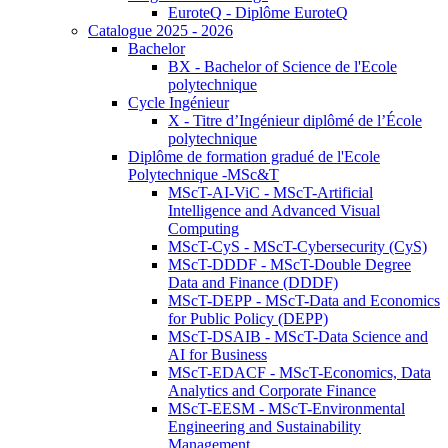
EuroteQ - Diplôme EuroteQ
Catalogue 2025 - 2026
Bachelor
BX - Bachelor of Science de l'Ecole
polytechnique
Cycle Ingénieur
X - Titre d’Ingénieur diplômé de l’École
polytechnique
Diplôme de formation gradué de l'Ecole
Polytechnique -MSc&T
MScT-AI-ViC - MScT-Artificial
Intelligence and Advanced Visual
Computing
MScT-CyS - MScT-Cybersecurity (CyS)
MScT-DDDF - MScT-Double Degree
Data and Finance (DDDF)
MScT-DEPP - MScT-Data and Economics
for Public Policy (DEPP)
MScT-DSAIB - MScT-Data Science and
AI for Business
MScT-EDACF - MScT-Economics, Data
Analytics and Corporate Finance
MScT-EESM - MScT-Environmental
Engineering and Sustainability
Management