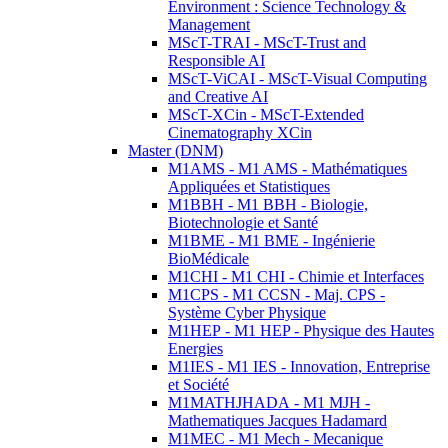
Environment : Science Technology &
Management
MScT-TRAI - MScT-Trust and
Responsible AI
MScT-ViCAI - MScT-Visual Computing
and Creative AI
MScT-XCin - MScT-Extended
Cinematography XCin
Master (DNM)
M1AMS - M1 AMS - Mathématiques
Appliquées et Statistiques
M1BBH - M1 BBH - Biologie,
Biotechnologie et Santé
M1BME - M1 BME - Ingénierie
BioMédicale
M1CHI - M1 CHI - Chimie et Interfaces
M1CPS - M1 CCSN - Maj. CPS -
Système Cyber Physique
M1HEP - M1 HEP - Physique des Hautes
Energies
M1IES - M1 IES - Innovation, Entreprise
et Société
M1MATHJHADA - M1 MJH -
Mathematiques Jacques Hadamard
M1MEC - M1 Mech - Mecanique