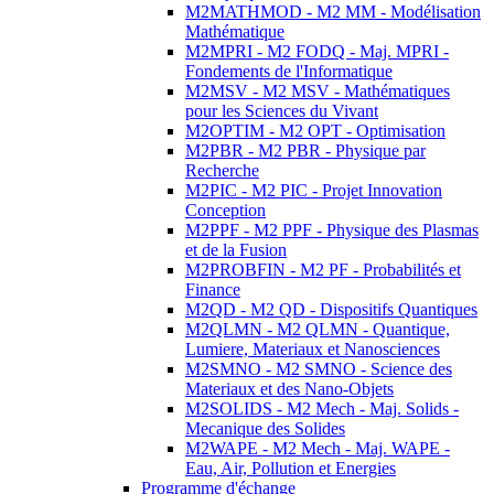
M2MATHMOD - M2 MM - Modélisation
Mathématique
M2MPRI - M2 FODQ - Maj. MPRI -
Fondements de l'Informatique
M2MSV - M2 MSV - Mathématiques
pour les Sciences du Vivant
M2OPTIM - M2 OPT - Optimisation
M2PBR - M2 PBR - Physique par
Recherche
M2PIC - M2 PIC - Projet Innovation
Conception
M2PPF - M2 PPF - Physique des Plasmas
et de la Fusion
M2PROBFIN - M2 PF - Probabilités et
Finance
M2QD - M2 QD - Dispositifs Quantiques
M2QLMN - M2 QLMN - Quantique,
Lumiere, Materiaux et Nanosciences
M2SMNO - M2 SMNO - Science des
Materiaux et des Nano-Objets
M2SOLIDS - M2 Mech - Maj. Solids -
Mecanique des Solides
M2WAPE - M2 Mech - Maj. WAPE -
Eau, Air, Pollution et Energies
Programme d'échange