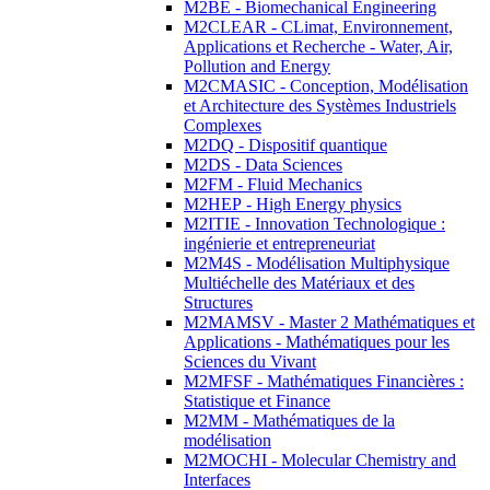
M2BE - Biomechanical Engineering
M2CLEAR - CLimat, Environnement,
Applications et Recherche - Water, Air,
Pollution and Energy
M2CMASIC - Conception, Modélisation
et Architecture des Systèmes Industriels
Complexes
M2DQ - Dispositif quantique
M2DS - Data Sciences
M2FM - Fluid Mechanics
M2HEP - High Energy physics
M2ITIE - Innovation Technologique :
ingénierie et entrepreneuriat
M2M4S - Modélisation Multiphysique
Multiéchelle des Matériaux et des
Structures
M2MAMSV - Master 2 Mathématiques et
Applications - Mathématiques pour les
Sciences du Vivant
M2MFSF - Mathématiques Financières :
Statistique et Finance
M2MM - Mathématiques de la
modélisation
M2MOCHI - Molecular Chemistry and
Interfaces