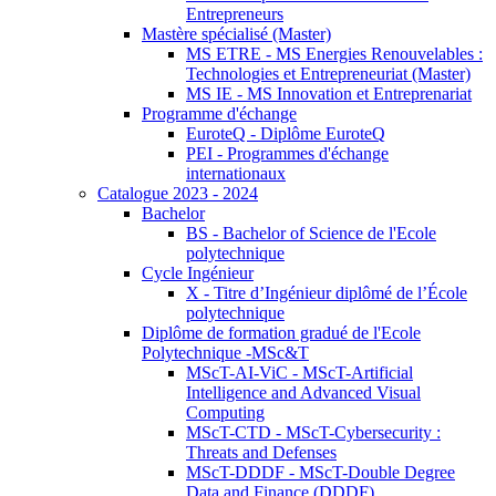
Entrepreneurs
Mastère spécialisé (Master)
MS ETRE - MS Energies Renouvelables :
Technologies et Entrepreneuriat (Master)
MS IE - MS Innovation et Entreprenariat
Programme d'échange
EuroteQ - Diplôme EuroteQ
PEI - Programmes d'échange
internationaux
Catalogue 2023 - 2024
Bachelor
BS - Bachelor of Science de l'Ecole
polytechnique
Cycle Ingénieur
X - Titre d’Ingénieur diplômé de l’École
polytechnique
Diplôme de formation gradué de l'Ecole
Polytechnique -MSc&T
MScT-AI-ViC - MScT-Artificial
Intelligence and Advanced Visual
Computing
MScT-CTD - MScT-Cybersecurity :
Threats and Defenses
MScT-DDDF - MScT-Double Degree
Data and Finance (DDDF)