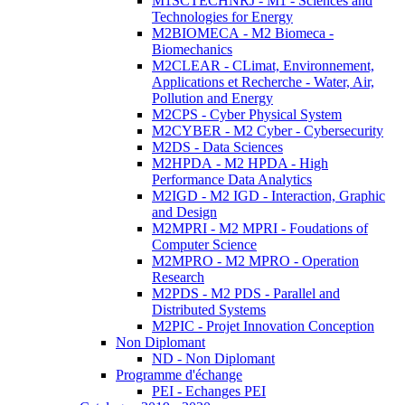
M1SCTECHNRJ - M1 - Sciences and
Technologies for Energy
M2BIOMECA - M2 Biomeca -
Biomechanics
M2CLEAR - CLimat, Environnement,
Applications et Recherche - Water, Air,
Pollution and Energy
M2CPS - Cyber Physical System
M2CYBER - M2 Cyber - Cybersecurity
M2DS - Data Sciences
M2HPDA - M2 HPDA - High
Performance Data Analytics
M2IGD - M2 IGD - Interaction, Graphic
and Design
M2MPRI - M2 MPRI - Foudations of
Computer Science
M2MPRO - M2 MPRO - Operation
Research
M2PDS - M2 PDS - Parallel and
Distributed Systems
M2PIC - Projet Innovation Conception
Non Diplomant
ND - Non Diplomant
Programme d'échange
PEI - Echanges PEI