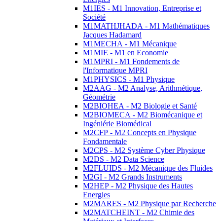
M1IES - M1 Innovation, Entreprise et
Société
M1MATHJHADA - M1 Mathématiques
Jacques Hadamard
M1MECHA - M1 Mécanique
M1MIE - M1 en Economie
M1MPRI - M1 Fondements de
l'Informatique MPRI
M1PHYSICS - M1 Physique
M2AAG - M2 Analyse, Arithmétique,
Géométrie
M2BIOHEA - M2 Biologie et Santé
M2BIOMECA - M2 Biomécanique et
Ingéniérie Biomédical
M2CFP - M2 Concepts en Physique
Fondamentale
M2CPS - M2 Système Cyber Physique
M2DS - M2 Data Science
M2FLUIDS - M2 Mécanique des Fluides
M2GI - M2 Grands Instruments
M2HEP - M2 Physique des Hautes
Energies
M2MARES - M2 Physique par Recherche
M2MATCHEINT - M2 Chimie des