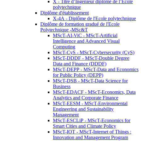
X - Titre d’Ingénieur diplômé de l’École
polytechnique
Diplôme d'établissement
X-4A - Diplôme de l'Ecole polytechnique
Diplôme de formation gradué de l'Ecole
Polytechnique -MSc&T
MScT-AI-ViC - MScT-Artificial
Intelligence and Advanced Visual
Computing
MScT-CyS - MScT-Cybersecurity (CyS)
MScT-DDDF - MScT-Double Degree
Data and Finance (DDDF)
MScT-DEPP - MScT-Data and Economics
for Public Policy (DEPP)
MScT-DSB - MScT-Data Science for
Business
MScT-EDACF - MScT-Economics, Data
Analytics and Corporate Finance
MScT-EESM - MScT-Environmental
Engineering and Sustainability
Management
MScT-ESCLiP - MScT-Economics for
Smart Cities and Climate Policy
MScT-IOT - MScT-Internet of Things :
Innovation and Management Program