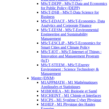
MScT-DEPP - MScT-Data and Economics
for Public Policy (DEPP)
MScT-DSB - MScT-Data Science for
Business
MScT-EDACF - MScT-Economics, Data
Analytics and Corporate Finance
MScT-EESM - MScT-Environmental
Engineering and Sustainability
Management
MScT-ESCLiP - MScT-Economics for
Smart Cities and Climate Policy
MScT-IOT - MScT-Internet of Things :
Innovation and Management Program
(IoT)
MScT-STEEM - MScT-Energy
Environment : Science Technology &
Management
Master (DNM)
M1APPMATH - M1 Mathématiques
Appliquées et Statistiques
M1BIOHEA - M1 Biologie et Santé
M1CHEINT - M1 Chimie et Interfaces
M1CPS - M1 Système Cyber Physique
M1HEP - M1 Physique des Hautes
Energies