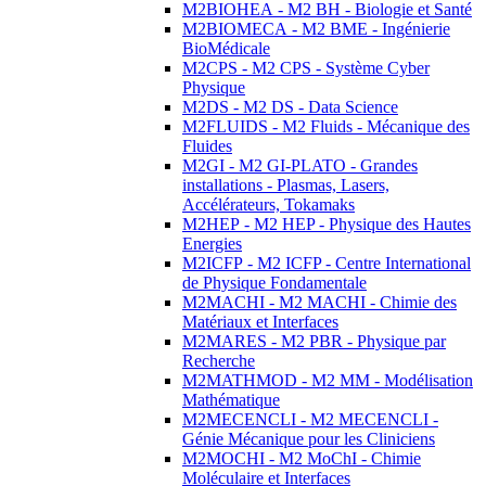
M2BIOHEA - M2 BH - Biologie et Santé
M2BIOMECA - M2 BME - Ingénierie
BioMédicale
M2CPS - M2 CPS - Système Cyber
Physique
M2DS - M2 DS - Data Science
M2FLUIDS - M2 Fluids - Mécanique des
Fluides
M2GI - M2 GI-PLATO - Grandes
installations - Plasmas, Lasers,
Accélérateurs, Tokamaks
M2HEP - M2 HEP - Physique des Hautes
Energies
M2ICFP - M2 ICFP - Centre International
de Physique Fondamentale
M2MACHI - M2 MACHI - Chimie des
Matériaux et Interfaces
M2MARES - M2 PBR - Physique par
Recherche
M2MATHMOD - M2 MM - Modélisation
Mathématique
M2MECENCLI - M2 MECENCLI -
Génie Mécanique pour les Cliniciens
M2MOCHI - M2 MoChI - Chimie
Moléculaire et Interfaces