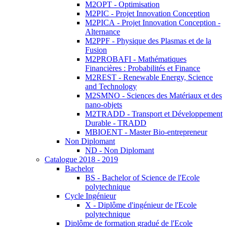
M2OPT - Optimisation
M2PIC - Projet Innovation Conception
M2PICA - Projet Innovation Conception -
Alternance
M2PPF - Physique des Plasmas et de la
Fusion
M2PROBAFI - Mathématiques
Financières : Probabilités et Finance
M2REST - Renewable Energy, Science
and Technology
M2SMNO - Sciences des Matériaux et des
nano-objets
M2TRADD - Transport et Développement
Durable - TRADD
MBIOENT - Master Bio-entrepreneur
Non Diplomant
ND - Non Diplomant
Catalogue 2018 - 2019
Bachelor
BS - Bachelor of Science de l'Ecole
polytechnique
Cycle Ingénieur
X - Diplôme d'ingénieur de l'Ecole
polytechnique
Diplôme de formation gradué de l'Ecole