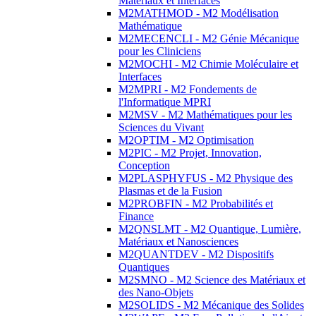
Matériaux et Interfaces
M2MATHMOD - M2 Modélisation
Mathématique
M2MECENCLI - M2 Génie Mécanique
pour les Cliniciens
M2MOCHI - M2 Chimie Moléculaire et
Interfaces
M2MPRI - M2 Fondements de
l'Informatique MPRI
M2MSV - M2 Mathématiques pour les
Sciences du Vivant
M2OPTIM - M2 Optimisation
M2PIC - M2 Projet, Innovation,
Conception
M2PLASPHYFUS - M2 Physique des
Plasmas et de la Fusion
M2PROBFIN - M2 Probabilités et
Finance
M2QNSLMT - M2 Quantique, Lumière,
Matériaux et Nanosciences
M2QUANTDEV - M2 Dispositifs
Quantiques
M2SMNO - M2 Science des Matériaux et
des Nano-Objets
M2SOLIDS - M2 Mécanique des Solides