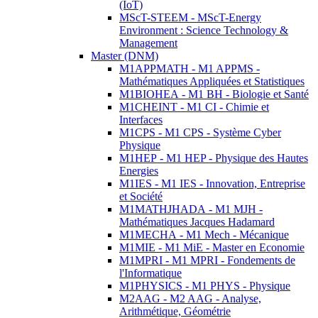
(IoT)
MScT-STEEM - MScT-Energy
Environment : Science Technology &
Management
Master (DNM)
M1APPMATH - M1 APPMS -
Mathématiques Appliquées et Statistiques
M1BIOHEA - M1 BH - Biologie et Santé
M1CHEINT - M1 CI - Chimie et
Interfaces
M1CPS - M1 CPS - Système Cyber
Physique
M1HEP - M1 HEP - Physique des Hautes
Energies
M1IES - M1 IES - Innovation, Entreprise
et Société
M1MATHJHADA - M1 MJH -
Mathématiques Jacques Hadamard
M1MECHA - M1 Mech - Mécanique
M1MIE - M1 MiE - Master en Economie
M1MPRI - M1 MPRI - Fondements de
l'Informatique
M1PHYSICS - M1 PHYS - Physique
M2AAG - M2 AAG - Analyse,
Arithmétique, Géométrie