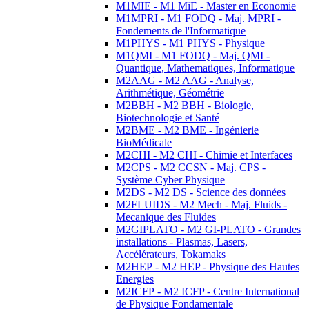
M1MIE - M1 MiE - Master en Economie
M1MPRI - M1 FODQ - Maj. MPRI -
Fondements de l'Informatique
M1PHYS - M1 PHYS - Physique
M1QMI - M1 FODQ - Maj. QMI -
Quantique, Mathematiques, Informatique
M2AAG - M2 AAG - Analyse,
Arithmétique, Géométrie
M2BBH - M2 BBH - Biologie,
Biotechnologie et Santé
M2BME - M2 BME - Ingénierie
BioMédicale
M2CHI - M2 CHI - Chimie et Interfaces
M2CPS - M2 CCSN - Maj. CPS -
Système Cyber Physique
M2DS - M2 DS - Science des données
M2FLUIDS - M2 Mech - Maj. Fluids -
Mecanique des Fluides
M2GIPLATO - M2 GI-PLATO - Grandes
installations - Plasmas, Lasers,
Accélérateurs, Tokamaks
M2HEP - M2 HEP - Physique des Hautes
Energies
M2ICFP - M2 ICFP - Centre International
de Physique Fondamentale