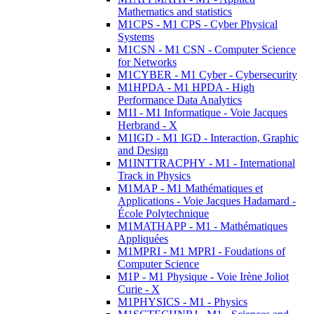
Mathematics and statistics
M1CPS - M1 CPS - Cyber Physical
Systems
M1CSN - M1 CSN - Computer Science
for Networks
M1CYBER - M1 Cyber - Cybersecurity
M1HPDA - M1 HPDA - High
Performance Data Analytics
M1I - M1 Informatique - Voie Jacques
Herbrand - X
M1IGD - M1 IGD - Interaction, Graphic
and Design
M1INTTRACPHY - M1 - International
Track in Physics
M1MAP - M1 Mathématiques et
Applications - Voie Jacques Hadamard -
École Polytechnique
M1MATHAPP - M1 - Mathématiques
Appliquées
M1MPRI - M1 MPRI - Foudations of
Computer Science
M1P - M1 Physique - Voie Irène Joliot
Curie - X
M1PHYSICS - M1 - Physics