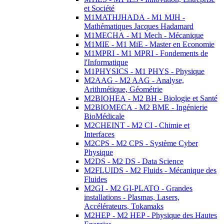
et Société
M1MATHJHADA - M1 MJH -
Mathématiques Jacques Hadamard
M1MECHA - M1 Mech - Mécanique
M1MIE - M1 MiE - Master en Economie
M1MPRI - M1 MPRI - Fondements de
l'Informatique
M1PHYSICS - M1 PHYS - Physique
M2AAG - M2 AAG - Analyse,
Arithmétique, Géométrie
M2BIOHEA - M2 BH - Biologie et Santé
M2BIOMECA - M2 BME - Ingénierie
BioMédicale
M2CHEINT - M2 CI - Chimie et
Interfaces
M2CPS - M2 CPS - Système Cyber
Physique
M2DS - M2 DS - Data Science
M2FLUIDS - M2 Fluids - Mécanique des
Fluides
M2GI - M2 GI-PLATO - Grandes
installations - Plasmas, Lasers,
Accélérateurs, Tokamaks
M2HEP - M2 HEP - Physique des Hautes