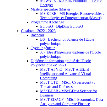
M2WAPE - M2 Eau, Pollution de l'Air et
Energies
Mastère spécialisé (Master)
MS ETRE - MS Energies Renouvelables :
Technologies et Entrepreneuriat (Master)
Programme d'échange
EuroteQ - Diplôme EuroteQ
Catalogue 2022 - 2023
Bachelor
BS - Bachelor of Science de l'Ecole
polytechnique
Cycle Ingénieur
X - Titre d’Ingénieur diplômé de l’École
polytechnique
Diplôme de formation gradué de l'Ecole
Polytechnique -MSc&T
MScT-AI-ViC - MScT-Artificial
Intelligence and Advanced Visual
Computing
MScT-CTD - MScT-Cybersecurity :
Threats and Defenses
MScT-DSB - MScT-Data Science for
Business
MScT-EDACF - MScT-Economics, Data
Analytics and Corporate Finance