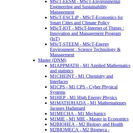
MScT-EESM - MScT-Environmental
Engineering and Sustainability
Management
MScT-ESCLiP - MScT-Economics for
Smart Cities and Climate Policy
MScT-IOT - MScT-Internet of Things :
Innovation and Management Program
(IoT)
MScT-STEEM - MScT-Energy
Environment : Science Technology &
Management
Master (DNM)
M1APPMATH - M1 Applied Mathematics
and statistics
M1CHEINT - M1 Chemistry and
Interfaces
M1CPS - M1 CPS - Cyber Physical
Systems
M1HEP - M1 High Energy Physics
M1MATHJHADA - M1 Mathematiques
Jacques Hadamard
M1MECHA - M1 Mechanics
M1MIE - M1 MIE - Master in Economics
M2BIOHEA - M2 Biology and Health
M2BIOMECA - M2 Biomeca -