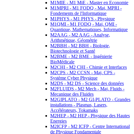
M1MIE - M1 MiE - Master en Economie
M1MPRI - M1 FODQ - Maj. MPRI -
Fondements de l'Informatique
M1PHYS - M1 PHYS - Physique
M1QMI - M1 FODQ - Maj. QMI -
Quantique, Mathematiques, Informatique
M2AAG - M2 AAG - Analyse,
Arithmétique, Géométrie
M2BBH - M2 BBH - Biologie,
Biotechnologie et Santé
M2BME - M2 BME - Ingénierie
BioMédicale
M2CHI - M2 CHI - Chimie et Interfaces
M2CPS - M2 CCSN - Maj. CPS -
Système Cyber Physique
M2DS - M2 DS - Science des données
M2FLUIDS - M2 Mech - Maj. Fluids -
Mecanique des Fluides
M2GIPLATO - M2 GI-PLATO - Grandes
installations - Plasmas, Lasers,
Accélérateurs, Tokamaks
M2HEP - M2 HEP - Physique des Hautes
Energies
M2ICFP - M2 ICFP - Centre International
de Physique Fondamentale