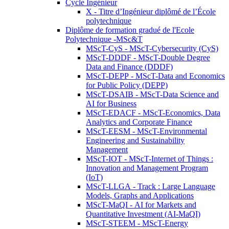
Cycle Ingénieur
X - Titre d’Ingénieur diplômé de l’École
polytechnique
Diplôme de formation gradué de l'Ecole
Polytechnique -MSc&T
MScT-CyS - MScT-Cybersecurity (CyS)
MScT-DDDF - MScT-Double Degree
Data and Finance (DDDF)
MScT-DEPP - MScT-Data and Economics
for Public Policy (DEPP)
MScT-DSAIB - MScT-Data Science and
AI for Business
MScT-EDACF - MScT-Economics, Data
Analytics and Corporate Finance
MScT-EESM - MScT-Environmental
Engineering and Sustainability
Management
MScT-IOT - MScT-Internet of Things :
Innovation and Management Program
(IoT)
MScT-LLGA - Track : Large Language
Models, Graphs and Applications
MScT-MaQI - AI for Markets and
Quantitative Investment (AI-MaQI)
MScT-STEEM - MScT-Energy