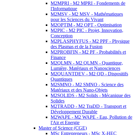
M2MPRI - M2 MPRI - Fondements de
l'Informatique
M2MSV - M2 MSV - Mathématiques
pour les Sciences du Vivant
M2OPTIM - M2 OPT - Optimisation
M2PIC - M2 PIC - Projet, Innovation,
Conception
M2PLASPHYFUS - M2 PPF - Physique
des Plasmas et de la Fusion
M2PROBFIN - M2 PF - Probabilités et
Finance
M2QLMN - M2 QLMN - Quantique,
Lumière, Matériaux et Nanosciences
M2QUANTDEV - M2 QD - Dispositifs
Quantiques
M2SMNO - M2 SMNO - Science des
Matériaux et des Nano-Objets
M2SOLIDS - M2 Solids - Mécanique des
Solides
M2TRADD - M2 TraDD - Transport et
Développement Durable
M2WAPE - M2 WAPE - Eau, Pollution de
l'Air et Energie
Master of Science (CGE)
MSc Entrepreneurs - MSc X-HEC