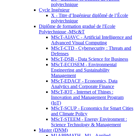
polytechnique
Cycle Ingénieur
X - Titre d’Ingénieur diplômé de l’École
polytechnique
Diplôme de formation gradué de l'Ecole
Polytechnique -MSc&T
MScT-AIAVC - Artificial Intelligence and
Advanced Visual Computing
MScT-CTD - Cybersecurity : Threats and
Defenses
MScT-DSB - Data Science for Business
MScT-ECOSEM - Environmental
Engineering and Sustainability
Management
MScT-EDACF - Economics, Data
Analytics and Corporate Finance
MScT-IOT - Internet of Things :
Innovation and Management Program
(IoT)
MScT-SCUP - Economics for Smart Cities
and Climate Policy
MScT-STEEM - Energy Environment :
Science Technology & Management
Master (DNM)
M1APPMATH - M1 - Applied