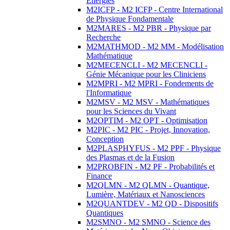
Energies
M2ICFP - M2 ICFP - Centre International
de Physique Fondamentale
M2MARES - M2 PBR - Physique par
Recherche
M2MATHMOD - M2 MM - Modélisation
Mathématique
M2MECENCLI - M2 MECENCLI -
Génie Mécanique pour les Cliniciens
M2MPRI - M2 MPRI - Fondements de
l'Informatique
M2MSV - M2 MSV - Mathématiques
pour les Sciences du Vivant
M2OPTIM - M2 OPT - Optimisation
M2PIC - M2 PIC - Projet, Innovation,
Conception
M2PLASPHYFUS - M2 PPF - Physique
des Plasmas et de la Fusion
M2PROBFIN - M2 PF - Probabilités et
Finance
M2QLMN - M2 QLMN - Quantique,
Lumière, Matériaux et Nanosciences
M2QUANTDEV - M2 QD - Dispositifs
Quantiques
M2SMNO - M2 SMNO - Science des