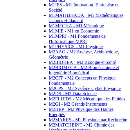
M1IES - M1 Innovation, Entreprise et
Société
M1MATHJHADA - M1 Mathématiques
Jacques Hadamard
M1MECHA - M1 Mécanique
M1MIE - M1 en Economie
M1MPRI - M1 Fondements de
l'Informatique MPRI
M1PHYSICS - M1 Physique
M2AAG - M2 Analyse, Arithmétique,
Géométrie
M2BIOHEA - M2 Biologie et Santé
M2BIOMECA - M2 Biomécanique et
Ingéniérie Biomédical
M2CFP - M2 Concepts en Physique
Fondamentale
M2CPS - M2 Système Cyber Physique
M2DS - M2 Data Science
M2FLUIDS - M2 Mécanique des Fluides
M2GI - M2 Grands Instruments
M2HEP - M2 Physique des Hautes
Energies
M2MARES - M2 Physique par Recherche
M2MATCHEINT - M2 Chimie des