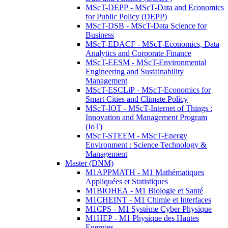
MScT-DEPP - MScT-Data and Economics
for Public Policy (DEPP)
MScT-DSB - MScT-Data Science for
Business
MScT-EDACF - MScT-Economics, Data
Analytics and Corporate Finance
MScT-EESM - MScT-Environmental
Engineering and Sustainability
Management
MScT-ESCLiP - MScT-Economics for
Smart Cities and Climate Policy
MScT-IOT - MScT-Internet of Things :
Innovation and Management Program
(IoT)
MScT-STEEM - MScT-Energy
Environment : Science Technology &
Management
Master (DNM)
M1APPMATH - M1 Mathématiques
Appliquées et Statistiques
M1BIOHEA - M1 Biologie et Santé
M1CHEINT - M1 Chimie et Interfaces
M1CPS - M1 Système Cyber Physique
M1HEP - M1 Physique des Hautes
Energies