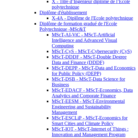
X - Titre d’Ingénieur diplômé de l’École
polytechnique
Diplôme d'établissement
X-4A - Diplôme de l'Ecole polytechnique
Diplôme de formation gradué de l'Ecole
Polytechnique -MSc&T
MScT-AI-ViC - MScT-Artificial
Intelligence and Advanced Visual
Computing
MScT-CyS - MScT-Cybersecurity (CyS)
MScT-DDDF - MScT-Double Degree
Data and Finance (DDDF)
MScT-DEPP - MScT-Data and Economics
for Public Policy (DEPP)
MScT-DSB - MScT-Data Science for
Business
MScT-EDACF - MScT-Economics, Data
Analytics and Corporate Finance
MScT-EESM - MScT-Environmental
Engineering and Sustainability
Management
MScT-ESCLiP - MScT-Economics for
Smart Cities and Climate Policy
MScT-IOT - MScT-Internet of Things :
Innovation and Management Program