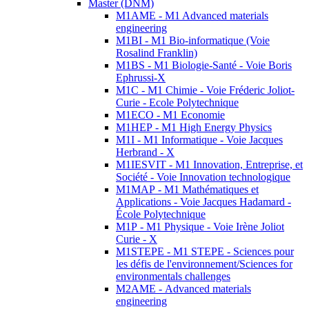
Master (DNM)
M1AME - M1 Advanced materials
engineering
M1BI - M1 Bio-informatique (Voie
Rosalind Franklin)
M1BS - M1 Biologie-Santé - Voie Boris
Ephrussi-X
M1C - M1 Chimie - Voie Fréderic Joliot-
Curie - Ecole Polytechnique
M1ECO - M1 Economie
M1HEP - M1 High Energy Physics
M1I - M1 Informatique - Voie Jacques
Herbrand - X
M1IESVIT - M1 Innovation, Entreprise, et
Société - Voie Innovation technologique
M1MAP - M1 Mathématiques et
Applications - Voie Jacques Hadamard -
École Polytechnique
M1P - M1 Physique - Voie Irène Joliot
Curie - X
M1STEPE - M1 STEPE - Sciences pour
les défis de l'environnement/Sciences for
environmentals challenges
M2AME - Advanced materials
engineering