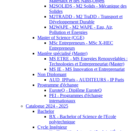
Matériaux et des Nano-Objets
M2SOLIDS - M2 Solids - Mécanique des
Solides
M2TRADD - M2 TraDD - Transport et
Développement Durable
M2WAPE - M2 WAPE - Eau, Air,
Pollution et Énergies
Master of Science (CGE)
MSc Entrepreneurs - MSc X-HEC
Entrepreneurs
Mastère spécialisé (Master)
MS ETRE - MS Energies Renouvelables :
Technologies et Entrepreneuriat (Master)
MS IE - MS Innovation et Entreprenariat
Non Diplomant
AUD_IPParis - AUDITEURS - IP Paris
Programme d'échange
EuroteQ - Diplôme EuroteQ
PEI - Programmes d'échange
internationaux
Catalogue 2024 - 2025
Bachelor
BX - Bachelor of Science de l'Ecole
polytechnique
Cycle Ingénieur