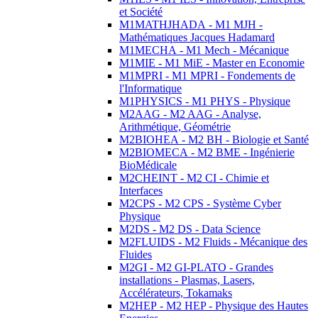
et Société
M1MATHJHADA - M1 MJH -
Mathématiques Jacques Hadamard
M1MECHA - M1 Mech - Mécanique
M1MIE - M1 MiE - Master en Economie
M1MPRI - M1 MPRI - Fondements de
l'Informatique
M1PHYSICS - M1 PHYS - Physique
M2AAG - M2 AAG - Analyse,
Arithmétique, Géométrie
M2BIOHEA - M2 BH - Biologie et Santé
M2BIOMECA - M2 BME - Ingénierie
BioMédicale
M2CHEINT - M2 CI - Chimie et
Interfaces
M2CPS - M2 CPS - Système Cyber
Physique
M2DS - M2 DS - Data Science
M2FLUIDS - M2 Fluids - Mécanique des
Fluides
M2GI - M2 GI-PLATO - Grandes
installations - Plasmas, Lasers,
Accélérateurs, Tokamaks
M2HEP - M2 HEP - Physique des Hautes