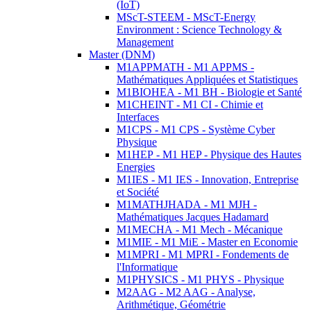
(IoT)
MScT-STEEM - MScT-Energy
Environment : Science Technology &
Management
Master (DNM)
M1APPMATH - M1 APPMS -
Mathématiques Appliquées et Statistiques
M1BIOHEA - M1 BH - Biologie et Santé
M1CHEINT - M1 CI - Chimie et
Interfaces
M1CPS - M1 CPS - Système Cyber
Physique
M1HEP - M1 HEP - Physique des Hautes
Energies
M1IES - M1 IES - Innovation, Entreprise
et Société
M1MATHJHADA - M1 MJH -
Mathématiques Jacques Hadamard
M1MECHA - M1 Mech - Mécanique
M1MIE - M1 MiE - Master en Economie
M1MPRI - M1 MPRI - Fondements de
l'Informatique
M1PHYSICS - M1 PHYS - Physique
M2AAG - M2 AAG - Analyse,
Arithmétique, Géométrie