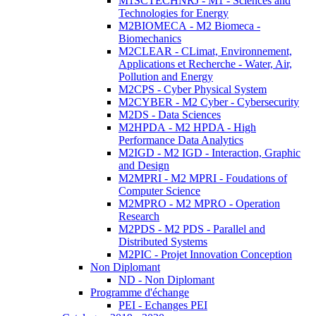
M1SCTECHNRJ - M1 - Sciences and
Technologies for Energy
M2BIOMECA - M2 Biomeca -
Biomechanics
M2CLEAR - CLimat, Environnement,
Applications et Recherche - Water, Air,
Pollution and Energy
M2CPS - Cyber Physical System
M2CYBER - M2 Cyber - Cybersecurity
M2DS - Data Sciences
M2HPDA - M2 HPDA - High
Performance Data Analytics
M2IGD - M2 IGD - Interaction, Graphic
and Design
M2MPRI - M2 MPRI - Foudations of
Computer Science
M2MPRO - M2 MPRO - Operation
Research
M2PDS - M2 PDS - Parallel and
Distributed Systems
M2PIC - Projet Innovation Conception
Non Diplomant
ND - Non Diplomant
Programme d'échange
PEI - Echanges PEI