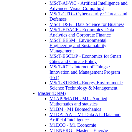
MScT-AI-ViC - Artificial Intelligence and
Advanced Visual Computing
MScT-CTD - Cybersecurity : Threats and
Defenses
MScT-DSB - Data Science for Business
MScT-EDACF - Economics, Data
Analytics and Corporate Finance
MScT-EESM - Environmental
Engineering and Sustainability
Management
MScT-ESCLiP - Economics for Smart
Cities and Climate Policy
MScT-IOT - Internet of Things :
Innovation and Management Program
(IoT)
MScT-STEEM - Energy Environment :
Science Technology & Management
Master (DNM)
M1APPMATH - M1 - Applied
Mathematics and statistics
M1BM - M1 Biomechanics
M1DATAAI - M1 Data AI - Data and
Artificial Intelligence
M1ECO - M1 Economie
M1ENERG - Master 1 Énergie