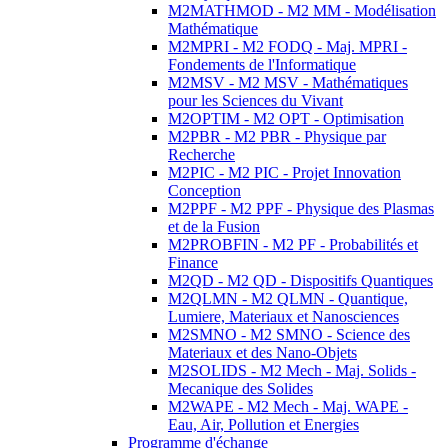
M2MATHMOD - M2 MM - Modélisation
Mathématique
M2MPRI - M2 FODQ - Maj. MPRI -
Fondements de l'Informatique
M2MSV - M2 MSV - Mathématiques
pour les Sciences du Vivant
M2OPTIM - M2 OPT - Optimisation
M2PBR - M2 PBR - Physique par
Recherche
M2PIC - M2 PIC - Projet Innovation
Conception
M2PPF - M2 PPF - Physique des Plasmas
et de la Fusion
M2PROBFIN - M2 PF - Probabilités et
Finance
M2QD - M2 QD - Dispositifs Quantiques
M2QLMN - M2 QLMN - Quantique,
Lumiere, Materiaux et Nanosciences
M2SMNO - M2 SMNO - Science des
Materiaux et des Nano-Objets
M2SOLIDS - M2 Mech - Maj. Solids -
Mecanique des Solides
M2WAPE - M2 Mech - Maj. WAPE -
Eau, Air, Pollution et Energies
Programme d'échange