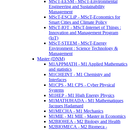
MScT-EESM - MScT-Environmental
Engineering and Sustainability
Management
MScT-ESCLiP - MScT-Economics for
Smart Cities and Climate Policy
MScT-IOT - MScT-Internet of Things :
Innovation and Management Program
(IoT)
MScT-STEEM - MScT-Energy
Environment : Science Technology &
Management
Master (DNM)
M1APPMATH - M1 Applied Mathematics
and statistics
M1CHEINT - M1 Chemistry and
Interfaces
M1CPS - M1 CPS - Cyber Physical
Systems
M1HEP - M1 High Energy Physics
M1MATHJHADA - M1 Mathematiques
Jacques Hadamard
M1MECHA - M1 Mechanics
M1MIE - M1 MIE - Master in Economics
M2BIOHEA - M2 Biology and Health
M2BIOMECA - M2 Biomeca -