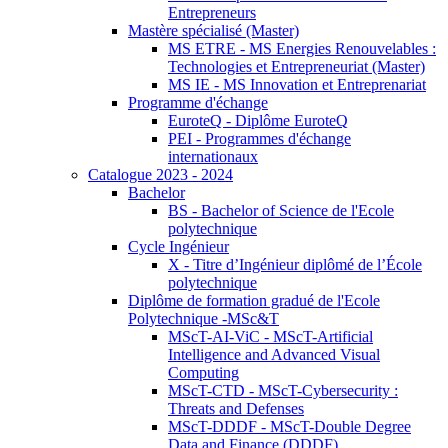
Entrepreneurs
Mastère spécialisé (Master)
MS ETRE - MS Energies Renouvelables :
Technologies et Entrepreneuriat (Master)
MS IE - MS Innovation et Entreprenariat
Programme d'échange
EuroteQ - Diplôme EuroteQ
PEI - Programmes d'échange
internationaux
Catalogue 2023 - 2024
Bachelor
BS - Bachelor of Science de l'Ecole
polytechnique
Cycle Ingénieur
X - Titre d’Ingénieur diplômé de l’École
polytechnique
Diplôme de formation gradué de l'Ecole
Polytechnique -MSc&T
MScT-AI-ViC - MScT-Artificial
Intelligence and Advanced Visual
Computing
MScT-CTD - MScT-Cybersecurity :
Threats and Defenses
MScT-DDDF - MScT-Double Degree
Data and Finance (DDDF)