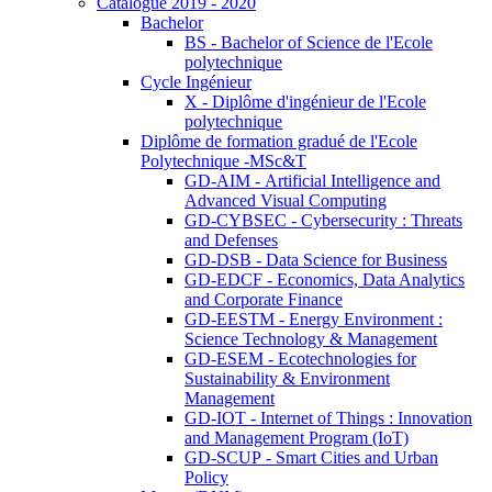
Catalogue 2019 - 2020
Bachelor
BS - Bachelor of Science de l'Ecole
polytechnique
Cycle Ingénieur
X - Diplôme d'ingénieur de l'Ecole
polytechnique
Diplôme de formation gradué de l'Ecole
Polytechnique -MSc&T
GD-AIM - Artificial Intelligence and
Advanced Visual Computing
GD-CYBSEC - Cybersecurity : Threats
and Defenses
GD-DSB - Data Science for Business
GD-EDCF - Economics, Data Analytics
and Corporate Finance
GD-EESTM - Energy Environment :
Science Technology & Management
GD-ESEM - Ecotechnologies for
Sustainability & Environment
Management
GD-IOT - Internet of Things : Innovation
and Management Program (IoT)
GD-SCUP - Smart Cities and Urban
Policy