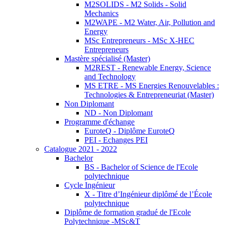
M2SOLIDS - M2 Solids - Solid
Mechanics
M2WAPE - M2 Water, Air, Pollution and
Energy
MSc Entrepreneurs - MSc X-HEC
Entrepreneurs
Mastère spécialisé (Master)
M2REST - Renewable Energy, Science
and Technology
MS ETRE - MS Energies Renouvelables :
Technologies & Entrepreneuriat (Master)
Non Diplomant
ND - Non Diplomant
Programme d'échange
EuroteQ - Diplôme EuroteQ
PEI - Echanges PEI
Catalogue 2021 - 2022
Bachelor
BS - Bachelor of Science de l'Ecole
polytechnique
Cycle Ingénieur
X - Titre d’Ingénieur diplômé de l’École
polytechnique
Diplôme de formation gradué de l'Ecole
Polytechnique -MSc&T