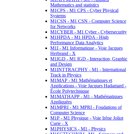
Mathematics and statistics
M1CPS - M1 CPS - Cyber Physical
Systems
M1CSN - M1 CSN - Computer Science
for Networks
M1CYBER - M1 Cyber - Cybersecurity
M1HPDA - M1 HPDA - High
Performance Data Analytics
M1I - M1 Informatique - Voie Jacques
Herbrand - X
M1IGD - M1 IGD - Interaction, Graphic
and Design
M1INTTRACPHY - M1 - International
Track in Physics
M1MAP - M1 Mathématiques et
Applications - Voie Jacques Hadamard -
École Polytechnique
M1MATHAPP - M1 - Mathématiques
Appliquées
M1MPRI - M1 MPRI - Foudations of
Computer Science
M1P - M1 Physique - Voie Irène Joliot
Curie - X
M1PHYSICS - M1 - Physics