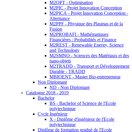
M2OPT - Optimisation
M2PIC - Projet Innovation Conception
M2PICA - Projet Innovation Conception -
Alternance
M2PPF - Physique des Plasmas et de la
Fusion
M2PROBAFI - Mathématiques
Financières : Probabilités et Finance
M2REST - Renewable Energy, Science
and Technology
M2SMNO - Sciences des Matériaux et des
nano-objets
M2TRADD - Transport et Développement
Durable - TRADD
MBIOENT - Master Bio-entrepreneur
Non Diplomant
ND - Non Diplomant
Catalogue 2018 - 2019
Bachelor
BS - Bachelor of Science de l'Ecole
polytechnique
Cycle Ingénieur
X - Diplôme d'ingénieur de l'Ecole
polytechnique
Diplôme de formation gradué de l'Ecole