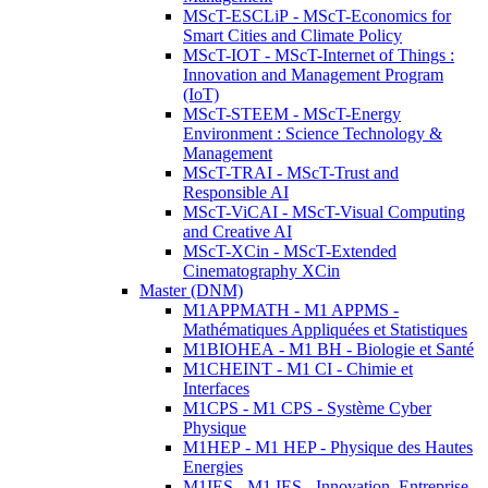
MScT-ESCLiP - MScT-Economics for
Smart Cities and Climate Policy
MScT-IOT - MScT-Internet of Things :
Innovation and Management Program
(IoT)
MScT-STEEM - MScT-Energy
Environment : Science Technology &
Management
MScT-TRAI - MScT-Trust and
Responsible AI
MScT-ViCAI - MScT-Visual Computing
and Creative AI
MScT-XCin - MScT-Extended
Cinematography XCin
Master (DNM)
M1APPMATH - M1 APPMS -
Mathématiques Appliquées et Statistiques
M1BIOHEA - M1 BH - Biologie et Santé
M1CHEINT - M1 CI - Chimie et
Interfaces
M1CPS - M1 CPS - Système Cyber
Physique
M1HEP - M1 HEP - Physique des Hautes
Energies
M1IES - M1 IES - Innovation, Entreprise