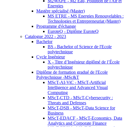
M2WAPE - M2 Eau, Pollution de l'Air et
Energies
Mastère spécialisé (Master)
MS ETRE - MS Energies Renouvelables :
Technologies et Entrepreneuriat (Master)
Programme d'échange
EuroteQ - Diplôme EuroteQ
Catalogue 2022 - 2023
Bachelor
BS - Bachelor of Science de l'Ecole
polytechnique
Cycle Ingénieur
X - Titre d’Ingénieur diplômé de l’École
polytechnique
Diplôme de formation gradué de l'Ecole
Polytechnique -MSc&T
MScT-AI-ViC - MScT-Artificial
Intelligence and Advanced Visual
Computing
MScT-CTD - MScT-Cybersecurity :
Threats and Defenses
MScT-DSB - MScT-Data Science for
Business
MScT-EDACF - MScT-Economics, Data
Analytics and Corporate Finance