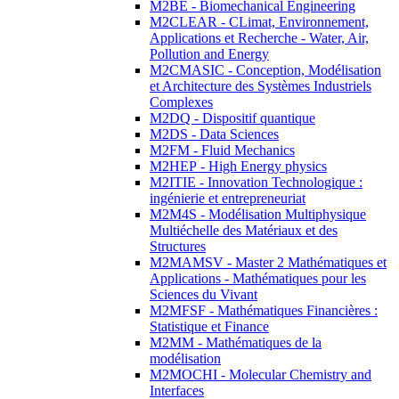
M2BE - Biomechanical Engineering
M2CLEAR - CLimat, Environnement,
Applications et Recherche - Water, Air,
Pollution and Energy
M2CMASIC - Conception, Modélisation
et Architecture des Systèmes Industriels
Complexes
M2DQ - Dispositif quantique
M2DS - Data Sciences
M2FM - Fluid Mechanics
M2HEP - High Energy physics
M2ITIE - Innovation Technologique :
ingénierie et entrepreneuriat
M2M4S - Modélisation Multiphysique
Multiéchelle des Matériaux et des
Structures
M2MAMSV - Master 2 Mathématiques et
Applications - Mathématiques pour les
Sciences du Vivant
M2MFSF - Mathématiques Financières :
Statistique et Finance
M2MM - Mathématiques de la
modélisation
M2MOCHI - Molecular Chemistry and
Interfaces