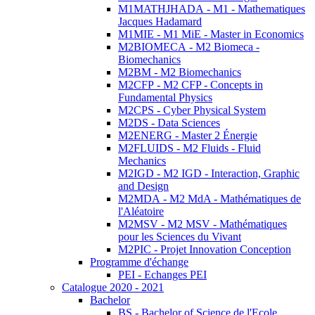
M1MATHJHADA - M1 - Mathematiques
Jacques Hadamard
M1MIE - M1 MiE - Master in Economics
M2BIOMECA - M2 Biomeca -
Biomechanics
M2BM - M2 Biomechanics
M2CFP - M2 CFP - Concepts in
Fundamental Physics
M2CPS - Cyber Physical System
M2DS - Data Sciences
M2ENERG - Master 2 Énergie
M2FLUIDS - M2 Fluids - Fluid
Mechanics
M2IGD - M2 IGD - Interaction, Graphic
and Design
M2MDA - M2 MdA - Mathématiques de
l'Aléatoire
M2MSV - M2 MSV - Mathématiques
pour les Sciences du Vivant
M2PIC - Projet Innovation Conception
Programme d'échange
PEI - Echanges PEI
Catalogue 2020 - 2021
Bachelor
BS - Bachelor of Science de l'Ecole