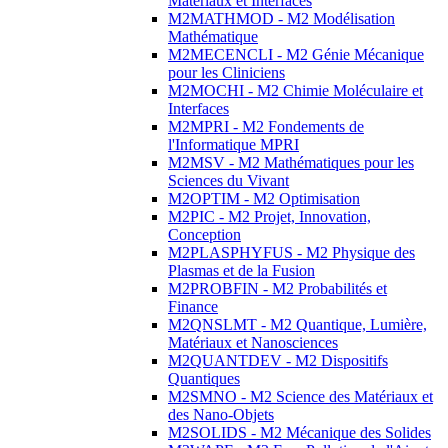
Matériaux et Interfaces
M2MATHMOD - M2 Modélisation
Mathématique
M2MECENCLI - M2 Génie Mécanique
pour les Cliniciens
M2MOCHI - M2 Chimie Moléculaire et
Interfaces
M2MPRI - M2 Fondements de
l'Informatique MPRI
M2MSV - M2 Mathématiques pour les
Sciences du Vivant
M2OPTIM - M2 Optimisation
M2PIC - M2 Projet, Innovation,
Conception
M2PLASPHYFUS - M2 Physique des
Plasmas et de la Fusion
M2PROBFIN - M2 Probabilités et
Finance
M2QNSLMT - M2 Quantique, Lumière,
Matériaux et Nanosciences
M2QUANTDEV - M2 Dispositifs
Quantiques
M2SMNO - M2 Science des Matériaux et
des Nano-Objets
M2SOLIDS - M2 Mécanique des Solides