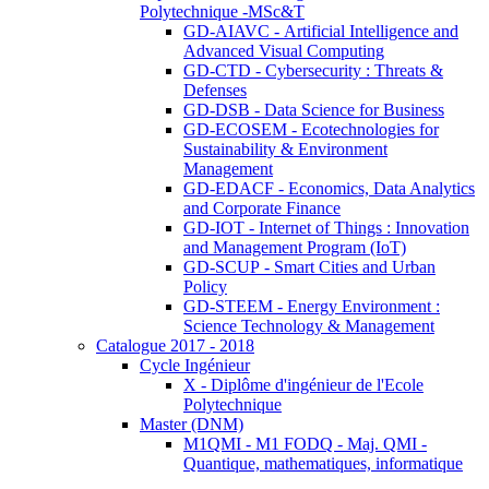
Polytechnique -MSc&T
GD-AIAVC - Artificial Intelligence and
Advanced Visual Computing
GD-CTD - Cybersecurity : Threats &
Defenses
GD-DSB - Data Science for Business
GD-ECOSEM - Ecotechnologies for
Sustainability & Environment
Management
GD-EDACF - Economics, Data Analytics
and Corporate Finance
GD-IOT - Internet of Things : Innovation
and Management Program (IoT)
GD-SCUP - Smart Cities and Urban
Policy
GD-STEEM - Energy Environment :
Science Technology & Management
Catalogue 2017 - 2018
Cycle Ingénieur
X - Diplôme d'ingénieur de l'Ecole
Polytechnique
Master (DNM)
M1QMI - M1 FODQ - Maj. QMI -
Quantique, mathematiques, informatique