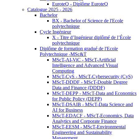
EuroteQ - Diplôme EuroteQ
Catalogue 2025 - 2026
Bachelor
BX - Bachelor of Science de l'Ecole
polytechnique
Cycle Ingénieur
X - Titre d’Ingénieur diplômé de l’École
polytechnique
Diplôme de formation gradué de l'Ecole
Polytechnique -MSc&T
MScT-AI-ViC - MScT-Artificial
Intelligence and Advanced Visual
Computing
MScT-CyS - MScT-Cybersecurity (CyS)
MScT-DDDF - MScT-Double Degree
Data and Finance (DDDF)
MScT-DEPP - MScT-Data and Economics
for Public Policy (DEPP)
MScT-DSAIB - MScT-Data Science and
AI for Business
MScT-EDACF - MScT-Economics, Data
Analytics and Corporate Finance
MScT-EESM - MScT-Environmental
Engineering and Sustainability
Management