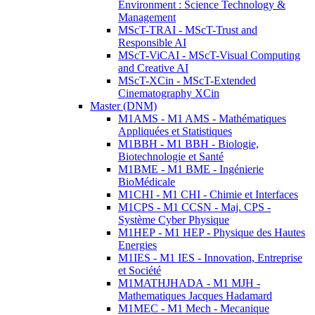
Environment : Science Technology &
Management
MScT-TRAI - MScT-Trust and
Responsible AI
MScT-ViCAI - MScT-Visual Computing
and Creative AI
MScT-XCin - MScT-Extended
Cinematography XCin
Master (DNM)
M1AMS - M1 AMS - Mathématiques
Appliquées et Statistiques
M1BBH - M1 BBH - Biologie,
Biotechnologie et Santé
M1BME - M1 BME - Ingénierie
BioMédicale
M1CHI - M1 CHI - Chimie et Interfaces
M1CPS - M1 CCSN - Maj. CPS -
Système Cyber Physique
M1HEP - M1 HEP - Physique des Hautes
Energies
M1IES - M1 IES - Innovation, Entreprise
et Société
M1MATHJHADA - M1 MJH -
Mathematiques Jacques Hadamard
M1MEC - M1 Mech - Mecanique