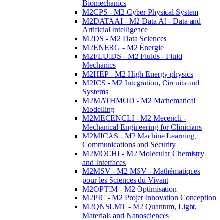
Biomechanics
M2CPS - M2 Cyber Physical System
M2DATAAI - M2 Data AI - Data and
Artificial Intelligence
M2DS - M2 Data Sciences
M2ENERG - M2 Énergie
M2FLUIDS - M2 Fluids - Fluid
Mechanics
M2HEP - M2 High Energy physics
M2ICS - M2 Integration, Circuits and
Systems
M2MATHMOD - M2 Mathematical
Modelling
M2MECENCLI - M2 Mecencli -
Mechanical Engineering for Clinicians
M2MICAS - M2 Machine Learning,
Communications and Security
M2MOCHI - M2 Molecular Chemistry
and Interfaces
M2MSV - M2 MSV - Mathématiques
pour les Sciences du Vivant
M2OPTIM - M2 Optimisation
M2PIC - M2 Projet Innovation Conception
M2QNSLMT - M2 Quantum, Light,
Materials and Nanosciences