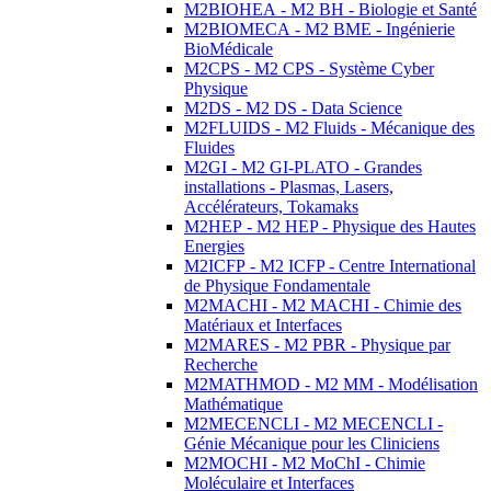
M2BIOHEA - M2 BH - Biologie et Santé
M2BIOMECA - M2 BME - Ingénierie
BioMédicale
M2CPS - M2 CPS - Système Cyber
Physique
M2DS - M2 DS - Data Science
M2FLUIDS - M2 Fluids - Mécanique des
Fluides
M2GI - M2 GI-PLATO - Grandes
installations - Plasmas, Lasers,
Accélérateurs, Tokamaks
M2HEP - M2 HEP - Physique des Hautes
Energies
M2ICFP - M2 ICFP - Centre International
de Physique Fondamentale
M2MACHI - M2 MACHI - Chimie des
Matériaux et Interfaces
M2MARES - M2 PBR - Physique par
Recherche
M2MATHMOD - M2 MM - Modélisation
Mathématique
M2MECENCLI - M2 MECENCLI -
Génie Mécanique pour les Cliniciens
M2MOCHI - M2 MoChI - Chimie
Moléculaire et Interfaces