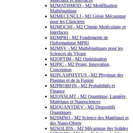
Matériaux et Interfaces
M2MATHMOD - M2 Modélisation
Mathématique
M2MECENCLI - M2 Génie Mécanique
pour les Cliniciens
M2MOCHI - M2 Chimie Moléculaire et
Interfaces
M2MPRI - M2 Fondements de
l'Informatique MPRI
M2MSV - M2 Mathématiques pour les
Sciences du Vivant
M2OPTIM - M2 Optimisation
M2PIC - M2 Projet, Innovation,
Conception
M2PLASPHYFUS - M2 Physique des
Plasmas et de la Fusion
M2PROBFIN - M2 Probabilités et
Finance
M2QNSLMT - M2 Quantique, Lumière,
Matériaux et Nanosciences
M2QUANTDEV - M2 Dispositifs
Quantiques
M2SMNO - M2 Science des Matériaux et
des Nano-Objets
M2SOLIDS - M2 Mécanique des Solides