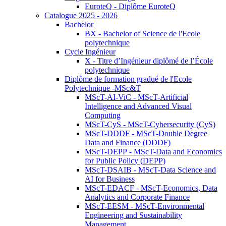
EuroteQ - Diplôme EuroteQ
Catalogue 2025 - 2026
Bachelor
BX - Bachelor of Science de l'Ecole
polytechnique
Cycle Ingénieur
X - Titre d’Ingénieur diplômé de l’École
polytechnique
Diplôme de formation gradué de l'Ecole
Polytechnique -MSc&T
MScT-AI-ViC - MScT-Artificial
Intelligence and Advanced Visual
Computing
MScT-CyS - MScT-Cybersecurity (CyS)
MScT-DDDF - MScT-Double Degree
Data and Finance (DDDF)
MScT-DEPP - MScT-Data and Economics
for Public Policy (DEPP)
MScT-DSAIB - MScT-Data Science and
AI for Business
MScT-EDACF - MScT-Economics, Data
Analytics and Corporate Finance
MScT-EESM - MScT-Environmental
Engineering and Sustainability
Management