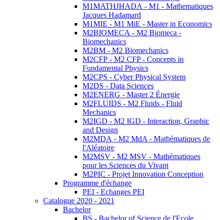
M1MATHJHADA - M1 - Mathematiques
Jacques Hadamard
M1MIE - M1 MiE - Master in Economics
M2BIOMECA - M2 Biomeca -
Biomechanics
M2BM - M2 Biomechanics
M2CFP - M2 CFP - Concepts in
Fundamental Physics
M2CPS - Cyber Physical System
M2DS - Data Sciences
M2ENERG - Master 2 Énergie
M2FLUIDS - M2 Fluids - Fluid
Mechanics
M2IGD - M2 IGD - Interaction, Graphic
and Design
M2MDA - M2 MdA - Mathématiques de
l'Aléatoire
M2MSV - M2 MSV - Mathématiques
pour les Sciences du Vivant
M2PIC - Projet Innovation Conception
Programme d'échange
PEI - Echanges PEI
Catalogue 2020 - 2021
Bachelor
BS - Bachelor of Science de l'Ecole