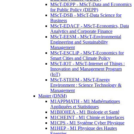
MScT-DEPP - MScT-Data and Economics
for Public Policy (DEPP)
MScT-DSB - MScT-Data Science for
Business
MScT-EDACF - MScT-Economics, Data
Analytics and Corporate Finance
MScT-EESM - MScT-Environmental
Engineering and Sustainability
Management
MScT-ESCLiP - MScT-Economics for
Smart Cities and Climate Policy
MScT-IOT - MScT-Internet of Things :
Innovation and Management Program
(IoT)
MScT-STEEM - MScT-Energy
Environment : Science Technology &
Management
Master (DNM)
M1APPMATH - M1 Mathématiques
Appliquées et Statistiques
M1BIOHEA - M1 Biologie et Santé
M1CHEINT - M1 Chimie et Interfaces
M1CPS - M1 Système Cyber Physique
M1HEP - M1 Physique des Hautes
Energies