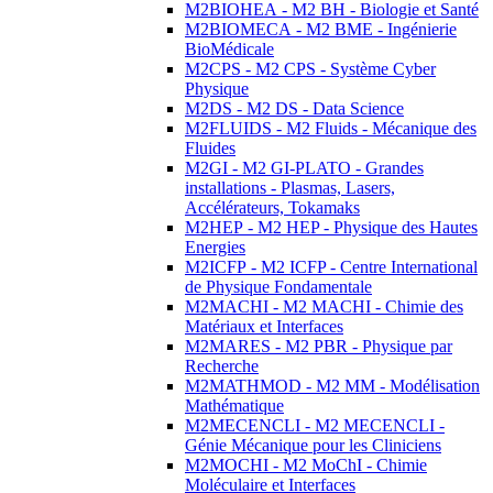
M2BIOHEA - M2 BH - Biologie et Santé
M2BIOMECA - M2 BME - Ingénierie
BioMédicale
M2CPS - M2 CPS - Système Cyber
Physique
M2DS - M2 DS - Data Science
M2FLUIDS - M2 Fluids - Mécanique des
Fluides
M2GI - M2 GI-PLATO - Grandes
installations - Plasmas, Lasers,
Accélérateurs, Tokamaks
M2HEP - M2 HEP - Physique des Hautes
Energies
M2ICFP - M2 ICFP - Centre International
de Physique Fondamentale
M2MACHI - M2 MACHI - Chimie des
Matériaux et Interfaces
M2MARES - M2 PBR - Physique par
Recherche
M2MATHMOD - M2 MM - Modélisation
Mathématique
M2MECENCLI - M2 MECENCLI -
Génie Mécanique pour les Cliniciens
M2MOCHI - M2 MoChI - Chimie
Moléculaire et Interfaces