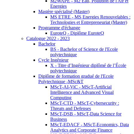
M2WAPE - M2 Eau, Pollution de l'Air et
Energies
Mastère spécialisé (Master)
MS ETRE - MS Energies Renouvelables :
Technologies et Entrepreneuriat (Master)
Programme d'échange
EuroteQ - Diplôme EuroteQ
Catalogue 2022 - 2023
Bachelor
BS - Bachelor of Science de l'Ecole
polytechnique
Cycle Ingénieur
X - Titre d’Ingénieur diplômé de l’École
polytechnique
Diplôme de formation gradué de l'Ecole
Polytechnique -MSc&T
MScT-AI-ViC - MScT-Artificial
Intelligence and Advanced Visual
Computing
MScT-CTD - MScT-Cybersecurity :
Threats and Defenses
MScT-DSB - MScT-Data Science for
Business
MScT-EDACF - MScT-Economics, Data
Analytics and Corporate Finance