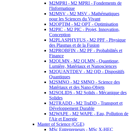
M2MPRI - M2 MPRI - Fondements de
l'Informatique
M2MSV - M2 MSV - Mathématiques
pour les Sciences du Vivant
M2OPTIM - M2 OPT - Optimisation
M2PIC - M2 PIC - Projet, Innovation,
Conception
M2PLASPHYFUS - M2 PPF - Physique
des Plasmas et de la Fusion
M2PROBFIN - M2 PF - Probabilités et
Finance
M2QLMN - M2 QLMN - Quantique,
Lumière, Matériaux et Nanosciences
M2QUANTDEV - M2 QD - Dispositifs
Quantiques
M2SMNO - M2 SMNO - Science des
Matériaux et des Nano-Objets
M2SOLIDS - M2 Solids - Mécanique des
Solides
M2TRADD - M2 TraDD - Transport et
Développement Durable
M2WAPE - M2 WAPE - Eau, Pollution de
l'Air et Energie
Master of Science (CGE)
MSc Entrepreneurs - MSc X-HEC