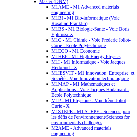
Master (DNM)
M1AME - M1 Advanced materials
engineering
M1BI - M1 Bio-informatique (Voie
Rosalind Franklin)
M1BS - M1 Biologie-Santé - Voie Boris
Ephrussi-X
M1C - M1 Chimie - Voie Fréderic Joliot-
Curie - Ecole Polytechnique
M1ECO - M1 Economie
M1HEP - M1 High Energy Physics
M1I - M1 Informatique - Voie Jacques
Herbrand - X
M1IESVIT - M1 Innovation, Entreprise, et
Société - Voie Innovation technologique
M1MAP - M1 Mathématiques et
Applications - Voie Jacques Hadamard -
École Polytechnique
M1P - M1 Physique - Voie Irène Joliot
Curie - X
M1STEPE - M1 STEPE - Sciences pour
les défis de l'environnement/Sciences for
environmentals challenges
M2AME - Advanced materials
engineering