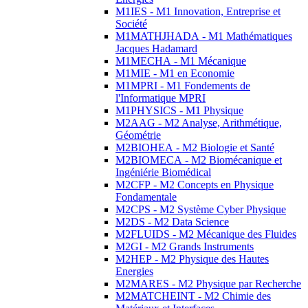
M1IES - M1 Innovation, Entreprise et
Société
M1MATHJHADA - M1 Mathématiques
Jacques Hadamard
M1MECHA - M1 Mécanique
M1MIE - M1 en Economie
M1MPRI - M1 Fondements de
l'Informatique MPRI
M1PHYSICS - M1 Physique
M2AAG - M2 Analyse, Arithmétique,
Géométrie
M2BIOHEA - M2 Biologie et Santé
M2BIOMECA - M2 Biomécanique et
Ingéniérie Biomédical
M2CFP - M2 Concepts en Physique
Fondamentale
M2CPS - M2 Système Cyber Physique
M2DS - M2 Data Science
M2FLUIDS - M2 Mécanique des Fluides
M2GI - M2 Grands Instruments
M2HEP - M2 Physique des Hautes
Energies
M2MARES - M2 Physique par Recherche
M2MATCHEINT - M2 Chimie des