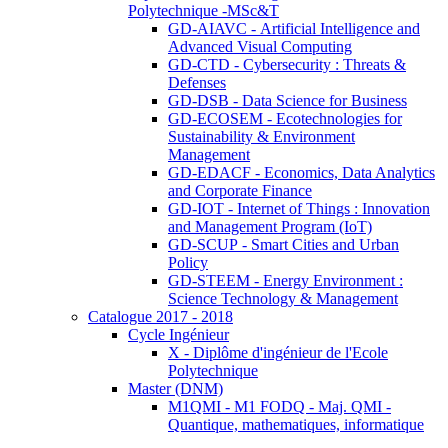
Polytechnique -MSc&T
GD-AIAVC - Artificial Intelligence and
Advanced Visual Computing
GD-CTD - Cybersecurity : Threats &
Defenses
GD-DSB - Data Science for Business
GD-ECOSEM - Ecotechnologies for
Sustainability & Environment
Management
GD-EDACF - Economics, Data Analytics
and Corporate Finance
GD-IOT - Internet of Things : Innovation
and Management Program (IoT)
GD-SCUP - Smart Cities and Urban
Policy
GD-STEEM - Energy Environment :
Science Technology & Management
Catalogue 2017 - 2018
Cycle Ingénieur
X - Diplôme d'ingénieur de l'Ecole
Polytechnique
Master (DNM)
M1QMI - M1 FODQ - Maj. QMI -
Quantique, mathematiques, informatique