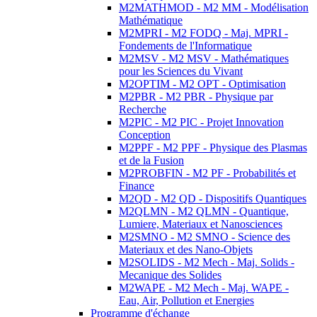
M2MATHMOD - M2 MM - Modélisation
Mathématique
M2MPRI - M2 FODQ - Maj. MPRI -
Fondements de l'Informatique
M2MSV - M2 MSV - Mathématiques
pour les Sciences du Vivant
M2OPTIM - M2 OPT - Optimisation
M2PBR - M2 PBR - Physique par
Recherche
M2PIC - M2 PIC - Projet Innovation
Conception
M2PPF - M2 PPF - Physique des Plasmas
et de la Fusion
M2PROBFIN - M2 PF - Probabilités et
Finance
M2QD - M2 QD - Dispositifs Quantiques
M2QLMN - M2 QLMN - Quantique,
Lumiere, Materiaux et Nanosciences
M2SMNO - M2 SMNO - Science des
Materiaux et des Nano-Objets
M2SOLIDS - M2 Mech - Maj. Solids -
Mecanique des Solides
M2WAPE - M2 Mech - Maj. WAPE -
Eau, Air, Pollution et Energies
Programme d'échange