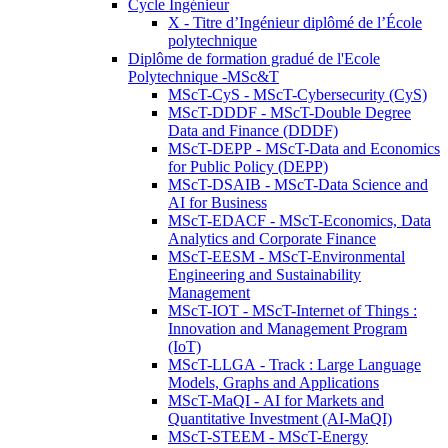
Cycle Ingénieur
X - Titre d’Ingénieur diplômé de l’École
polytechnique
Diplôme de formation gradué de l'Ecole
Polytechnique -MSc&T
MScT-CyS - MScT-Cybersecurity (CyS)
MScT-DDDF - MScT-Double Degree
Data and Finance (DDDF)
MScT-DEPP - MScT-Data and Economics
for Public Policy (DEPP)
MScT-DSAIB - MScT-Data Science and
AI for Business
MScT-EDACF - MScT-Economics, Data
Analytics and Corporate Finance
MScT-EESM - MScT-Environmental
Engineering and Sustainability
Management
MScT-IOT - MScT-Internet of Things :
Innovation and Management Program
(IoT)
MScT-LLGA - Track : Large Language
Models, Graphs and Applications
MScT-MaQI - AI for Markets and
Quantitative Investment (AI-MaQI)
MScT-STEEM - MScT-Energy