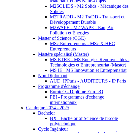
Matériaux et des Nano-Objets
M2SOLIDS - M2 Solids - Mécanique des
Solides
M2TRADD - M2 TraDD - Transport et
Développement Durable
M2WAPE - M2 WAPE - Eau, Air,
Pollution et Énergies
Master of Science (CGE)
MSc Entrepreneurs - MSc X-HEC
Entrepreneurs
Mastère spécialisé (Master)
MS ETRE - MS Energies Renouvelables :
Technologies et Entrepreneuriat (Master)
MS IE - MS Innovation et Entreprenariat
Non Diplomant
AUD_IPParis - AUDITEURS - IP Paris
Programme d'échange
EuroteQ - Diplôme EuroteQ
PEI - Programmes d'échange
internationaux
Catalogue 2024 - 2025
Bachelor
BX - Bachelor of Science de l'Ecole
polytechnique
Cycle Ingénieur