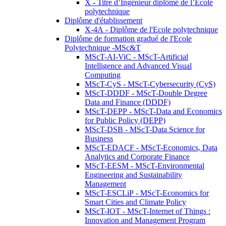
X - Titre d’Ingénieur diplômé de l’École
polytechnique
Diplôme d'établissement
X-4A - Diplôme de l'Ecole polytechnique
Diplôme de formation gradué de l'Ecole
Polytechnique -MSc&T
MScT-AI-ViC - MScT-Artificial
Intelligence and Advanced Visual
Computing
MScT-CyS - MScT-Cybersecurity (CyS)
MScT-DDDF - MScT-Double Degree
Data and Finance (DDDF)
MScT-DEPP - MScT-Data and Economics
for Public Policy (DEPP)
MScT-DSB - MScT-Data Science for
Business
MScT-EDACF - MScT-Economics, Data
Analytics and Corporate Finance
MScT-EESM - MScT-Environmental
Engineering and Sustainability
Management
MScT-ESCLiP - MScT-Economics for
Smart Cities and Climate Policy
MScT-IOT - MScT-Internet of Things :
Innovation and Management Program