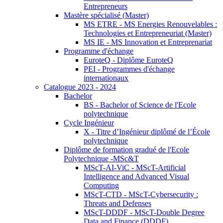
Entrepreneurs
Mastère spécialisé (Master)
MS ETRE - MS Energies Renouvelables :
Technologies et Entrepreneuriat (Master)
MS IE - MS Innovation et Entreprenariat
Programme d'échange
EuroteQ - Diplôme EuroteQ
PEI - Programmes d'échange
internationaux
Catalogue 2023 - 2024
Bachelor
BS - Bachelor of Science de l'Ecole
polytechnique
Cycle Ingénieur
X - Titre d’Ingénieur diplômé de l’École
polytechnique
Diplôme de formation gradué de l'Ecole
Polytechnique -MSc&T
MScT-AI-ViC - MScT-Artificial
Intelligence and Advanced Visual
Computing
MScT-CTD - MScT-Cybersecurity :
Threats and Defenses
MScT-DDDF - MScT-Double Degree
Data and Finance (DDDF)