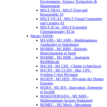
Environment : Science Technology &
Management
MScT-TRAI - MScT-Trust and
Responsible AI
MScT-ViCAI - MScT-Visual Computing
and Creative AI
MScT-XCin - MScT-Extended
Cinematography XCin
Master (DNM)
M1AMS - M1 AMS - Mathématiques
Appliquées et Statistiques
M1BBH - M1 BBH - Biologie,
Biotechnologie et Santé
M1BME - M1 BME - Ingénierie
BioMédicale
M1CHI - M1 CHI - Chimie et Interfaces
M1CPS - M1 CCSN - Maj. CPS -
Système Cyber Physique
M1HEP - M1 HEP - Physique des Hautes
Energies
M1IES - M1 IES - Innovation, Entreprise
et Société
M1MATHJHADA - M1 MJH -
Mathematiques Jacques Hadamard
M1MEC - M1 Mech - Mecanique