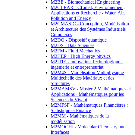
M2BE - Biomechanical Engineering
M2CLEAR - CLimat, Environnement,
Applications et Recherche - Water, Air,
Pollution and Energy
M2CMASIC - Conception, Modélisation
et Architecture des Systèmes Industriels
Complexes
M2DQ - Dispositif quantique
M2DS - Data Sciences
M2FM - Fluid Mechanics
M2HEP - High Energy physics
M2ITIE - Innovation Technologique :
ingénierie et entrepreneuriat
M2M4S - Modélisation Multiphysique
Multiéchelle des Matériaux et des
Structures
M2MAMSV - Master 2 Mathématiques et
Applications - Mathématiques pour les
Sciences du Vivant
M2MFSF - Mathématiques Financières :
Statistique et Finance
M2MM - Mathématiques de la
modélisation
M2MOCHI - Molecular Chemistry and
Interfaces