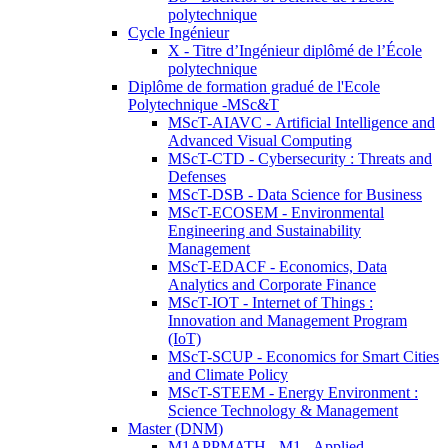
polytechnique
Cycle Ingénieur
X - Titre d’Ingénieur diplômé de l’École
polytechnique
Diplôme de formation gradué de l'Ecole
Polytechnique -MSc&T
MScT-AIAVC - Artificial Intelligence and
Advanced Visual Computing
MScT-CTD - Cybersecurity : Threats and
Defenses
MScT-DSB - Data Science for Business
MScT-ECOSEM - Environmental
Engineering and Sustainability
Management
MScT-EDACF - Economics, Data
Analytics and Corporate Finance
MScT-IOT - Internet of Things :
Innovation and Management Program
(IoT)
MScT-SCUP - Economics for Smart Cities
and Climate Policy
MScT-STEEM - Energy Environment :
Science Technology & Management
Master (DNM)
M1APPMATH - M1 - Applied