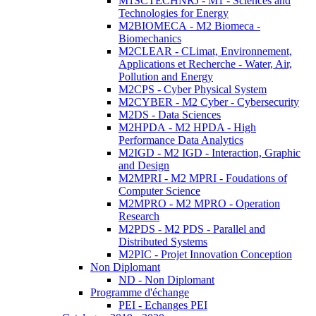
M1SCTECHNRJ - M1 - Sciences and
Technologies for Energy
M2BIOMECA - M2 Biomeca -
Biomechanics
M2CLEAR - CLimat, Environnement,
Applications et Recherche - Water, Air,
Pollution and Energy
M2CPS - Cyber Physical System
M2CYBER - M2 Cyber - Cybersecurity
M2DS - Data Sciences
M2HPDA - M2 HPDA - High
Performance Data Analytics
M2IGD - M2 IGD - Interaction, Graphic
and Design
M2MPRI - M2 MPRI - Foudations of
Computer Science
M2MPRO - M2 MPRO - Operation
Research
M2PDS - M2 PDS - Parallel and
Distributed Systems
M2PIC - Projet Innovation Conception
Non Diplomant
ND - Non Diplomant
Programme d'échange
PEI - Echanges PEI