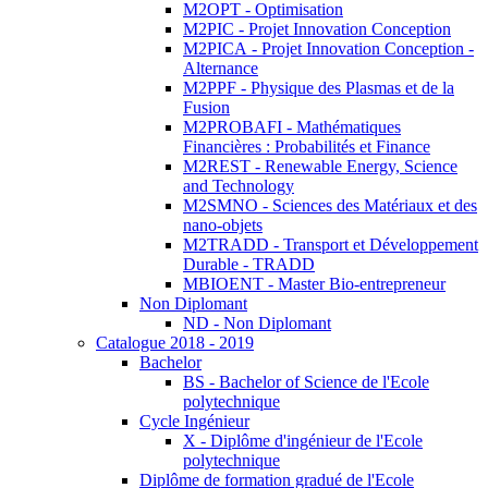
M2OPT - Optimisation
M2PIC - Projet Innovation Conception
M2PICA - Projet Innovation Conception -
Alternance
M2PPF - Physique des Plasmas et de la
Fusion
M2PROBAFI - Mathématiques
Financières : Probabilités et Finance
M2REST - Renewable Energy, Science
and Technology
M2SMNO - Sciences des Matériaux et des
nano-objets
M2TRADD - Transport et Développement
Durable - TRADD
MBIOENT - Master Bio-entrepreneur
Non Diplomant
ND - Non Diplomant
Catalogue 2018 - 2019
Bachelor
BS - Bachelor of Science de l'Ecole
polytechnique
Cycle Ingénieur
X - Diplôme d'ingénieur de l'Ecole
polytechnique
Diplôme de formation gradué de l'Ecole