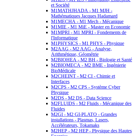
et Société
M1MATHJHADA - M1 MJH -
Mathématiques Jacques Hadamard
M1MECHA - M1 Mech - Mécanique
M1MIE - M1 MiE - Master en Economie
M1MPRI - M1 MPRI - Fondements de
l'Informatique
M1PHYSICS - M1 PHYS - Physique
M2AAG - M2 AAG - Analyse,
Arithmétique, Géométrie
M2BIOHEA - M2 BH - Biologie et Santé
M2BIOMECA - M2 BME - Ingénierie
BioMédicale
M2CHEINT - M2 CI - Chimie et
Interfaces
M2CPS - M2 CPS - Système Cyber
Physique
M2DS - M2 DS - Data Science
M2FLUIDS - M2 Fluids - Mécanique des
Fluides
M2GI - M2 GI-PLATO - Grandes
installations - Plasmas, Lasers,
Accélérateurs, Tokamaks
M2HEP - M2 HEP - Physique des Hautes