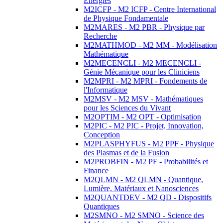
Energies
M2ICFP - M2 ICFP - Centre International
de Physique Fondamentale
M2MARES - M2 PBR - Physique par
Recherche
M2MATHMOD - M2 MM - Modélisation
Mathématique
M2MECENCLI - M2 MECENCLI -
Génie Mécanique pour les Cliniciens
M2MPRI - M2 MPRI - Fondements de
l'Informatique
M2MSV - M2 MSV - Mathématiques
pour les Sciences du Vivant
M2OPTIM - M2 OPT - Optimisation
M2PIC - M2 PIC - Projet, Innovation,
Conception
M2PLASPHYFUS - M2 PPF - Physique
des Plasmas et de la Fusion
M2PROBFIN - M2 PF - Probabilités et
Finance
M2QLMN - M2 QLMN - Quantique,
Lumière, Matériaux et Nanosciences
M2QUANTDEV - M2 QD - Dispositifs
Quantiques
M2SMNO - M2 SMNO - Science des