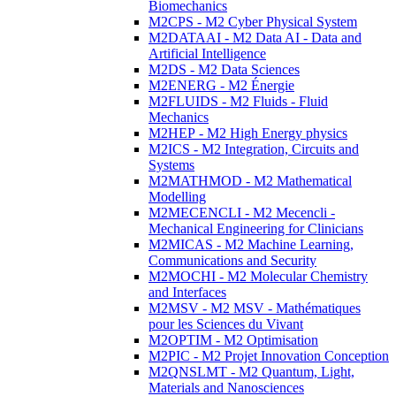
Biomechanics
M2CPS - M2 Cyber Physical System
M2DATAAI - M2 Data AI - Data and
Artificial Intelligence
M2DS - M2 Data Sciences
M2ENERG - M2 Énergie
M2FLUIDS - M2 Fluids - Fluid
Mechanics
M2HEP - M2 High Energy physics
M2ICS - M2 Integration, Circuits and
Systems
M2MATHMOD - M2 Mathematical
Modelling
M2MECENCLI - M2 Mecencli -
Mechanical Engineering for Clinicians
M2MICAS - M2 Machine Learning,
Communications and Security
M2MOCHI - M2 Molecular Chemistry
and Interfaces
M2MSV - M2 MSV - Mathématiques
pour les Sciences du Vivant
M2OPTIM - M2 Optimisation
M2PIC - M2 Projet Innovation Conception
M2QNSLMT - M2 Quantum, Light,
Materials and Nanosciences