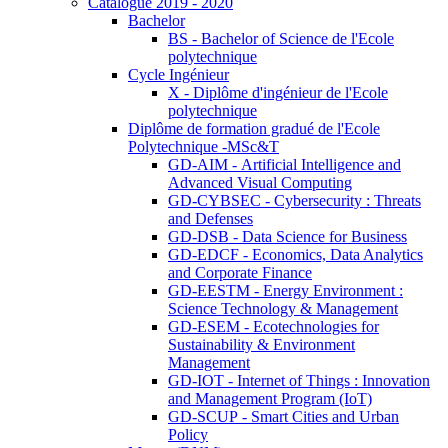
Catalogue 2019 - 2020
Bachelor
BS - Bachelor of Science de l'Ecole
polytechnique
Cycle Ingénieur
X - Diplôme d'ingénieur de l'Ecole
polytechnique
Diplôme de formation gradué de l'Ecole
Polytechnique -MSc&T
GD-AIM - Artificial Intelligence and
Advanced Visual Computing
GD-CYBSEC - Cybersecurity : Threats
and Defenses
GD-DSB - Data Science for Business
GD-EDCF - Economics, Data Analytics
and Corporate Finance
GD-EESTM - Energy Environment :
Science Technology & Management
GD-ESEM - Ecotechnologies for
Sustainability & Environment
Management
GD-IOT - Internet of Things : Innovation
and Management Program (IoT)
GD-SCUP - Smart Cities and Urban
Policy