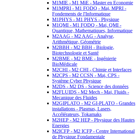
M1MIE - M1 MiE - Master en Economie
M1MPRI - M1 FODQ - Maj. MPRI -
Fondements de l'Informatique
M1PHYS - M1 PHYS - Physique
M1QMI - M1 FODQ - Maj. QMI -
Quantique, Mathematiques, Informatique
M2AAG - M2 AAG - Analyse,
Arithmétique, Géométrie
M2BBH - M2 BBH - Biologie,
Biotechnologie et Santé
M2BME - M2 BME - Ingénierie
BioMédicale
M2CHI - M2 CHI - Chimie et Interfaces
M2CPS - M2 CCSN - Maj. CPS -
Système Cyber Physique
M2DS - M2 DS - Science des données
M2FLUIDS - M2 Mech - Maj. Fluids -
Mecanique des Fluides
M2GIPLATO - M2 GI-PLATO - Grandes
installations - Plasmas, Lasers,
Accélérateurs, Tokamaks
M2HEP - M2 HEP - Physique des Hautes
Energies
M2ICFP - M2 ICFP - Centre International
de Physique Fondamentale