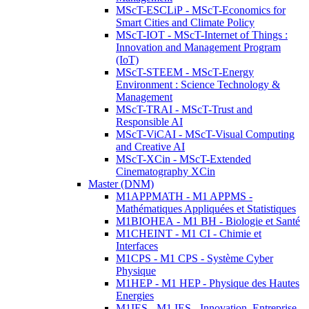
MScT-ESCLiP - MScT-Economics for
Smart Cities and Climate Policy
MScT-IOT - MScT-Internet of Things :
Innovation and Management Program
(IoT)
MScT-STEEM - MScT-Energy
Environment : Science Technology &
Management
MScT-TRAI - MScT-Trust and
Responsible AI
MScT-ViCAI - MScT-Visual Computing
and Creative AI
MScT-XCin - MScT-Extended
Cinematography XCin
Master (DNM)
M1APPMATH - M1 APPMS -
Mathématiques Appliquées et Statistiques
M1BIOHEA - M1 BH - Biologie et Santé
M1CHEINT - M1 CI - Chimie et
Interfaces
M1CPS - M1 CPS - Système Cyber
Physique
M1HEP - M1 HEP - Physique des Hautes
Energies
M1IES - M1 IES - Innovation, Entreprise