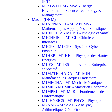
(IoT)
MScT-STEEM - MScT-Energy
Environment : Science Technology &
Management
Master (DNM)
M1APPMATH - M1 APPMS -
Mathématiques Appliquées et Statistiques
M1BIOHEA - M1 BH - Biologie et Santé
M1CHEINT - M1 CI - Chimie et
Interfaces
M1CPS - M1 CPS - Système Cyber
Physique
M1HEP - M1 HEP - Physique des Hautes
Energies
M1IES - M1 IES - Innovation, Entreprise
et Société
M1MATHJHADA - M1 MJH -
Mathématiques Jacques Hadamard
M1MECHA - M1 Mech - Mécanique
M1MIE - M1 MiE - Master en Economie
M1MPRI - M1 MPRI - Fondements de
l'Informatique
M1PHYSICS - M1 PHYS - Physique
M2AAG - M2 AAG - Analyse,
Arithmétique, Géométrie