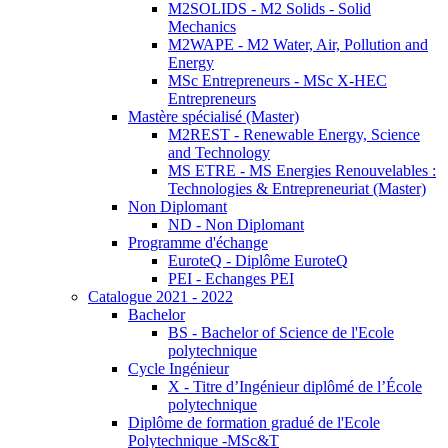
M2SOLIDS - M2 Solids - Solid
Mechanics
M2WAPE - M2 Water, Air, Pollution and
Energy
MSc Entrepreneurs - MSc X-HEC
Entrepreneurs
Mastère spécialisé (Master)
M2REST - Renewable Energy, Science
and Technology
MS ETRE - MS Energies Renouvelables :
Technologies & Entrepreneuriat (Master)
Non Diplomant
ND - Non Diplomant
Programme d'échange
EuroteQ - Diplôme EuroteQ
PEI - Echanges PEI
Catalogue 2021 - 2022
Bachelor
BS - Bachelor of Science de l'Ecole
polytechnique
Cycle Ingénieur
X - Titre d’Ingénieur diplômé de l’École
polytechnique
Diplôme de formation gradué de l'Ecole
Polytechnique -MSc&T