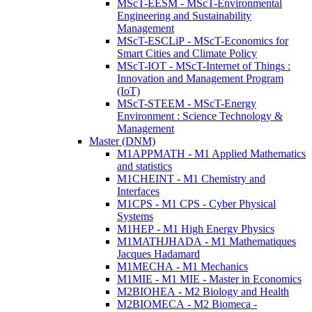
MScT-EESM - MScT-Environmental
Engineering and Sustainability
Management
MScT-ESCLiP - MScT-Economics for
Smart Cities and Climate Policy
MScT-IOT - MScT-Internet of Things :
Innovation and Management Program
(IoT)
MScT-STEEM - MScT-Energy
Environment : Science Technology &
Management
Master (DNM)
M1APPMATH - M1 Applied Mathematics
and statistics
M1CHEINT - M1 Chemistry and
Interfaces
M1CPS - M1 CPS - Cyber Physical
Systems
M1HEP - M1 High Energy Physics
M1MATHJHADA - M1 Mathematiques
Jacques Hadamard
M1MECHA - M1 Mechanics
M1MIE - M1 MIE - Master in Economics
M2BIOHEA - M2 Biology and Health
M2BIOMECA - M2 Biomeca -