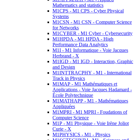
Mathematics and statistics
M1CPS - M1 CPS - Cyber Physical
Systems
M1CSN - M1 CSN - Computer Science
for Networks
M1CYBER - M1 Cyber - Cybersecurity
M1HPDA - M1 HPDA - High
Performance Data Analytics
M1I - M1 Informatique - Voie Jacques
Herbrand - X
M1IGD - M1 IGD - Interaction, Graphic
and Design
M1INTTRACPHY - M1 - International
Track in Physics
M1MAP - M1 Mathématiques et
Applications - Voie Jacques Hadamard -
École Polytechnique
M1MATHAPP - M1 - Mathématiques
Appliquées
M1MPRI - M1 MPRI - Foudations of
Computer Science
M1P - M1 Physique - Voie Irène Joliot
Curie - X
M1PHYSICS - M1 - Physics