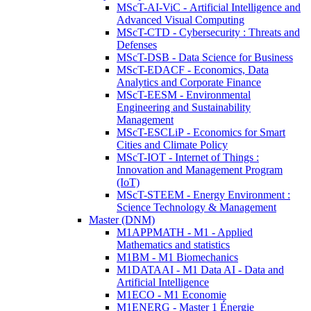
MScT-AI-ViC - Artificial Intelligence and
Advanced Visual Computing
MScT-CTD - Cybersecurity : Threats and
Defenses
MScT-DSB - Data Science for Business
MScT-EDACF - Economics, Data
Analytics and Corporate Finance
MScT-EESM - Environmental
Engineering and Sustainability
Management
MScT-ESCLiP - Economics for Smart
Cities and Climate Policy
MScT-IOT - Internet of Things :
Innovation and Management Program
(IoT)
MScT-STEEM - Energy Environment :
Science Technology & Management
Master (DNM)
M1APPMATH - M1 - Applied
Mathematics and statistics
M1BM - M1 Biomechanics
M1DATAAI - M1 Data AI - Data and
Artificial Intelligence
M1ECO - M1 Economie
M1ENERG - Master 1 Énergie