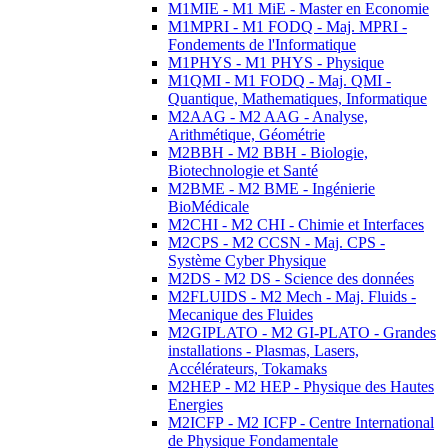
M1MIE - M1 MiE - Master en Economie
M1MPRI - M1 FODQ - Maj. MPRI -
Fondements de l'Informatique
M1PHYS - M1 PHYS - Physique
M1QMI - M1 FODQ - Maj. QMI -
Quantique, Mathematiques, Informatique
M2AAG - M2 AAG - Analyse,
Arithmétique, Géométrie
M2BBH - M2 BBH - Biologie,
Biotechnologie et Santé
M2BME - M2 BME - Ingénierie
BioMédicale
M2CHI - M2 CHI - Chimie et Interfaces
M2CPS - M2 CCSN - Maj. CPS -
Système Cyber Physique
M2DS - M2 DS - Science des données
M2FLUIDS - M2 Mech - Maj. Fluids -
Mecanique des Fluides
M2GIPLATO - M2 GI-PLATO - Grandes
installations - Plasmas, Lasers,
Accélérateurs, Tokamaks
M2HEP - M2 HEP - Physique des Hautes
Energies
M2ICFP - M2 ICFP - Centre International
de Physique Fondamentale