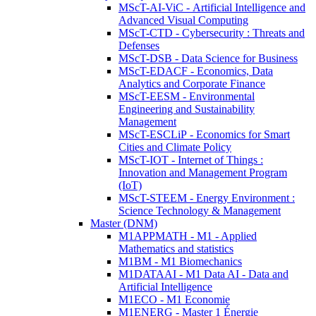
MScT-AI-ViC - Artificial Intelligence and
Advanced Visual Computing
MScT-CTD - Cybersecurity : Threats and
Defenses
MScT-DSB - Data Science for Business
MScT-EDACF - Economics, Data
Analytics and Corporate Finance
MScT-EESM - Environmental
Engineering and Sustainability
Management
MScT-ESCLiP - Economics for Smart
Cities and Climate Policy
MScT-IOT - Internet of Things :
Innovation and Management Program
(IoT)
MScT-STEEM - Energy Environment :
Science Technology & Management
Master (DNM)
M1APPMATH - M1 - Applied
Mathematics and statistics
M1BM - M1 Biomechanics
M1DATAAI - M1 Data AI - Data and
Artificial Intelligence
M1ECO - M1 Economie
M1ENERG - Master 1 Énergie