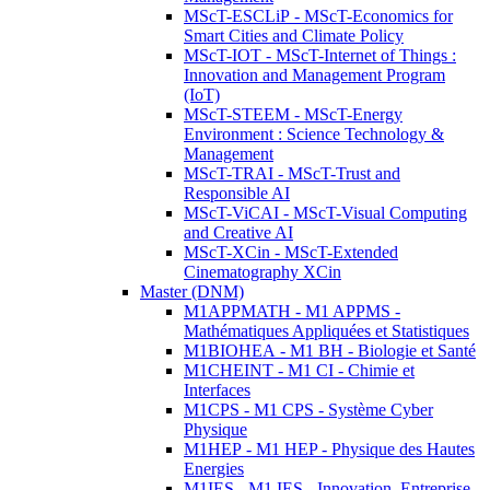
MScT-ESCLiP - MScT-Economics for
Smart Cities and Climate Policy
MScT-IOT - MScT-Internet of Things :
Innovation and Management Program
(IoT)
MScT-STEEM - MScT-Energy
Environment : Science Technology &
Management
MScT-TRAI - MScT-Trust and
Responsible AI
MScT-ViCAI - MScT-Visual Computing
and Creative AI
MScT-XCin - MScT-Extended
Cinematography XCin
Master (DNM)
M1APPMATH - M1 APPMS -
Mathématiques Appliquées et Statistiques
M1BIOHEA - M1 BH - Biologie et Santé
M1CHEINT - M1 CI - Chimie et
Interfaces
M1CPS - M1 CPS - Système Cyber
Physique
M1HEP - M1 HEP - Physique des Hautes
Energies
M1IES - M1 IES - Innovation, Entreprise