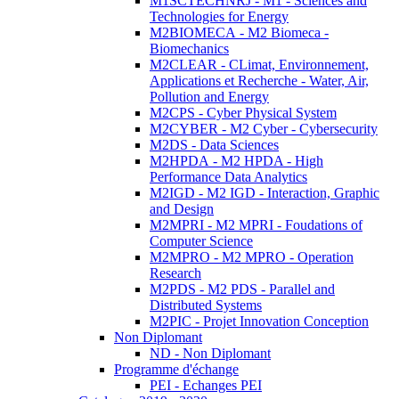
M1SCTECHNRJ - M1 - Sciences and
Technologies for Energy
M2BIOMECA - M2 Biomeca -
Biomechanics
M2CLEAR - CLimat, Environnement,
Applications et Recherche - Water, Air,
Pollution and Energy
M2CPS - Cyber Physical System
M2CYBER - M2 Cyber - Cybersecurity
M2DS - Data Sciences
M2HPDA - M2 HPDA - High
Performance Data Analytics
M2IGD - M2 IGD - Interaction, Graphic
and Design
M2MPRI - M2 MPRI - Foudations of
Computer Science
M2MPRO - M2 MPRO - Operation
Research
M2PDS - M2 PDS - Parallel and
Distributed Systems
M2PIC - Projet Innovation Conception
Non Diplomant
ND - Non Diplomant
Programme d'échange
PEI - Echanges PEI