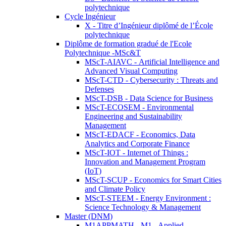
polytechnique
Cycle Ingénieur
X - Titre d’Ingénieur diplômé de l’École
polytechnique
Diplôme de formation gradué de l'Ecole
Polytechnique -MSc&T
MScT-AIAVC - Artificial Intelligence and
Advanced Visual Computing
MScT-CTD - Cybersecurity : Threats and
Defenses
MScT-DSB - Data Science for Business
MScT-ECOSEM - Environmental
Engineering and Sustainability
Management
MScT-EDACF - Economics, Data
Analytics and Corporate Finance
MScT-IOT - Internet of Things :
Innovation and Management Program
(IoT)
MScT-SCUP - Economics for Smart Cities
and Climate Policy
MScT-STEEM - Energy Environment :
Science Technology & Management
Master (DNM)
M1APPMATH - M1 - Applied