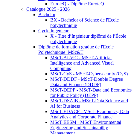
EuroteQ - Diplôme EuroteQ
Catalogue 2025 - 2026
Bachelor
BX - Bachelor of Science de l'Ecole
polytechnique
Cycle Ingénieur
X - Titre d’Ingénieur diplômé de l’École
polytechnique
Diplôme de formation gradué de l'Ecole
Polytechnique -MSc&T
MScT-AI-ViC - MScT-Artificial
Intelligence and Advanced Visual
Computing
MScT-CyS - MScT-Cybersecurity (CyS)
MScT-DDDF - MScT-Double Degree
Data and Finance (DDDF)
MScT-DEPP - MScT-Data and Economics
for Public Policy (DEPP)
MScT-DSAIB - MScT-Data Science and
AI for Business
MScT-EDACF - MScT-Economics, Data
Analytics and Corporate Finance
MScT-EESM - MScT-Environmental
Engineering and Sustainability
Management