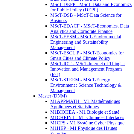
MScT-DEPP - MScT-Data and Economics
for Public Policy (DEPP)
MScT-DSB - MScT-Data Science for
Business
MScT-EDACF - MScT-Economics, Data
Analytics and Corporate Finance
MScT-EESM - MScT-Environmental
Engineering and Sustainability
Management
MScT-ESCLiP - MScT-Economics for
Smart Cities and Climate Policy
MScT-IOT - MScT-Internet of Things :
Innovation and Management Program
(IoT)
MScT-STEEM - MScT-Energy
Environment : Science Technology &
Management
Master (DNM)
M1APPMATH - M1 Mathématiques
Appliquées et Statistiques
M1BIOHEA - M1 Biologie et Santé
M1CHEINT - M1 Chimie et Interfaces
M1CPS - M1 Système Cyber Physique
M1HEP - M1 Physique des Hautes
Energies