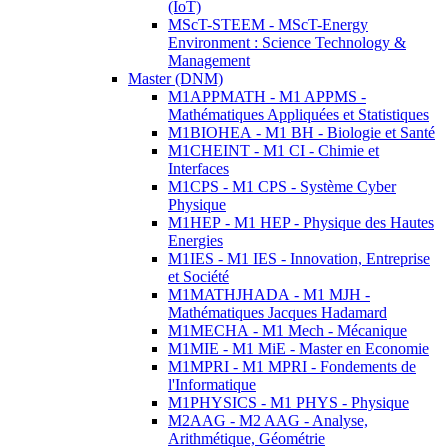
(IoT)
MScT-STEEM - MScT-Energy
Environment : Science Technology &
Management
Master (DNM)
M1APPMATH - M1 APPMS -
Mathématiques Appliquées et Statistiques
M1BIOHEA - M1 BH - Biologie et Santé
M1CHEINT - M1 CI - Chimie et
Interfaces
M1CPS - M1 CPS - Système Cyber
Physique
M1HEP - M1 HEP - Physique des Hautes
Energies
M1IES - M1 IES - Innovation, Entreprise
et Société
M1MATHJHADA - M1 MJH -
Mathématiques Jacques Hadamard
M1MECHA - M1 Mech - Mécanique
M1MIE - M1 MiE - Master en Economie
M1MPRI - M1 MPRI - Fondements de
l'Informatique
M1PHYSICS - M1 PHYS - Physique
M2AAG - M2 AAG - Analyse,
Arithmétique, Géométrie