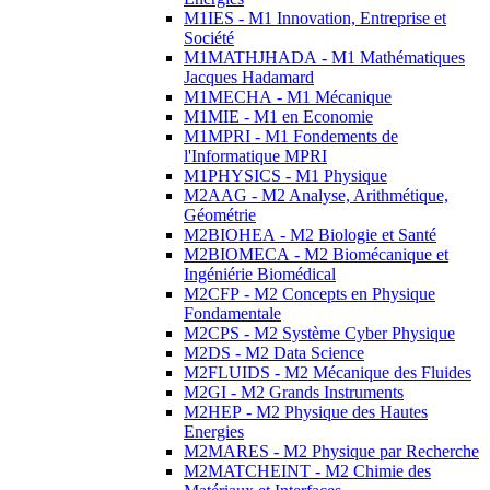
M1IES - M1 Innovation, Entreprise et
Société
M1MATHJHADA - M1 Mathématiques
Jacques Hadamard
M1MECHA - M1 Mécanique
M1MIE - M1 en Economie
M1MPRI - M1 Fondements de
l'Informatique MPRI
M1PHYSICS - M1 Physique
M2AAG - M2 Analyse, Arithmétique,
Géométrie
M2BIOHEA - M2 Biologie et Santé
M2BIOMECA - M2 Biomécanique et
Ingéniérie Biomédical
M2CFP - M2 Concepts en Physique
Fondamentale
M2CPS - M2 Système Cyber Physique
M2DS - M2 Data Science
M2FLUIDS - M2 Mécanique des Fluides
M2GI - M2 Grands Instruments
M2HEP - M2 Physique des Hautes
Energies
M2MARES - M2 Physique par Recherche
M2MATCHEINT - M2 Chimie des