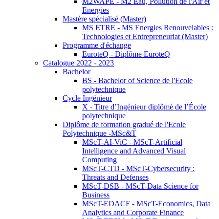
M2WAPE - M2 Eau, Pollution de l'Air et
Energies
Mastère spécialisé (Master)
MS ETRE - MS Energies Renouvelables :
Technologies et Entrepreneuriat (Master)
Programme d'échange
EuroteQ - Diplôme EuroteQ
Catalogue 2022 - 2023
Bachelor
BS - Bachelor of Science de l'Ecole
polytechnique
Cycle Ingénieur
X - Titre d’Ingénieur diplômé de l’École
polytechnique
Diplôme de formation gradué de l'Ecole
Polytechnique -MSc&T
MScT-AI-ViC - MScT-Artificial
Intelligence and Advanced Visual
Computing
MScT-CTD - MScT-Cybersecurity :
Threats and Defenses
MScT-DSB - MScT-Data Science for
Business
MScT-EDACF - MScT-Economics, Data
Analytics and Corporate Finance