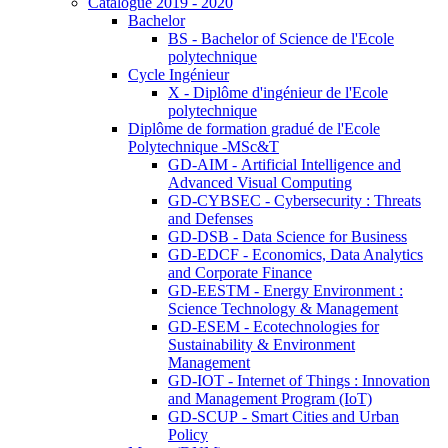
Catalogue 2019 - 2020
Bachelor
BS - Bachelor of Science de l'Ecole
polytechnique
Cycle Ingénieur
X - Diplôme d'ingénieur de l'Ecole
polytechnique
Diplôme de formation gradué de l'Ecole
Polytechnique -MSc&T
GD-AIM - Artificial Intelligence and
Advanced Visual Computing
GD-CYBSEC - Cybersecurity : Threats
and Defenses
GD-DSB - Data Science for Business
GD-EDCF - Economics, Data Analytics
and Corporate Finance
GD-EESTM - Energy Environment :
Science Technology & Management
GD-ESEM - Ecotechnologies for
Sustainability & Environment
Management
GD-IOT - Internet of Things : Innovation
and Management Program (IoT)
GD-SCUP - Smart Cities and Urban
Policy