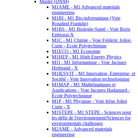
Master (DNM)
M1AME - M1 Advanced materials
engineering
M1BI - M1 Bio-informatique (Voie
Rosalind Franklin)
M1BS - M1 Biologie-Santé - Voie Boris
Ephrussi-X
M1C - M1 Chimie - Voie Fréderic Joliot-
Curie - Ecole Polytechnique
M1ECO - M1 Economie
M1HEP - M1 High Energy Physics
M1I - M1 Informatique - Voie Jacques
Herbrand - X
M1IESVIT - M1 Innovation, Entreprise, et
Société - Voie Innovation technologique
M1MAP - M1 Mathématiques et
Applications - Voie Jacques Hadamard -
École Polytechnique
M1P - M1 Physique - Voie Irène Joliot
Curie - X
M1STEPE - M1 STEPE - Sciences pour
les défis de l'environnement/Sciences for
environmentals challenges
M2AME - Advanced materials
engineering