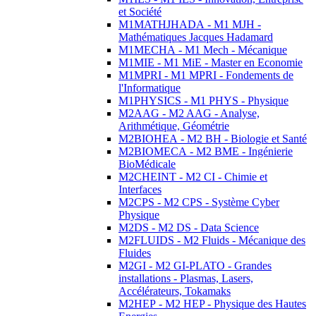
et Société
M1MATHJHADA - M1 MJH -
Mathématiques Jacques Hadamard
M1MECHA - M1 Mech - Mécanique
M1MIE - M1 MiE - Master en Economie
M1MPRI - M1 MPRI - Fondements de
l'Informatique
M1PHYSICS - M1 PHYS - Physique
M2AAG - M2 AAG - Analyse,
Arithmétique, Géométrie
M2BIOHEA - M2 BH - Biologie et Santé
M2BIOMECA - M2 BME - Ingénierie
BioMédicale
M2CHEINT - M2 CI - Chimie et
Interfaces
M2CPS - M2 CPS - Système Cyber
Physique
M2DS - M2 DS - Data Science
M2FLUIDS - M2 Fluids - Mécanique des
Fluides
M2GI - M2 GI-PLATO - Grandes
installations - Plasmas, Lasers,
Accélérateurs, Tokamaks
M2HEP - M2 HEP - Physique des Hautes