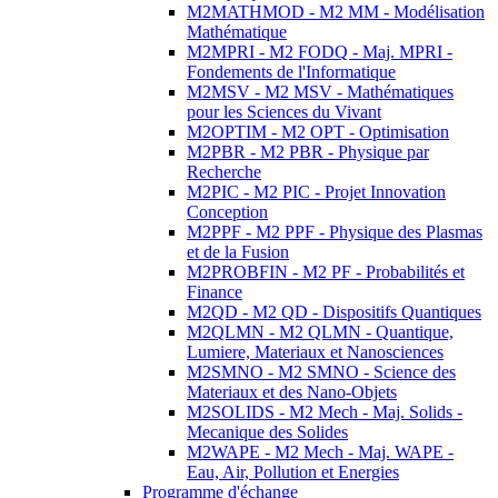
M2MATHMOD - M2 MM - Modélisation
Mathématique
M2MPRI - M2 FODQ - Maj. MPRI -
Fondements de l'Informatique
M2MSV - M2 MSV - Mathématiques
pour les Sciences du Vivant
M2OPTIM - M2 OPT - Optimisation
M2PBR - M2 PBR - Physique par
Recherche
M2PIC - M2 PIC - Projet Innovation
Conception
M2PPF - M2 PPF - Physique des Plasmas
et de la Fusion
M2PROBFIN - M2 PF - Probabilités et
Finance
M2QD - M2 QD - Dispositifs Quantiques
M2QLMN - M2 QLMN - Quantique,
Lumiere, Materiaux et Nanosciences
M2SMNO - M2 SMNO - Science des
Materiaux et des Nano-Objets
M2SOLIDS - M2 Mech - Maj. Solids -
Mecanique des Solides
M2WAPE - M2 Mech - Maj. WAPE -
Eau, Air, Pollution et Energies
Programme d'échange