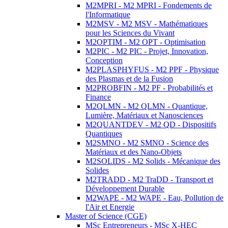
M2MPRI - M2 MPRI - Fondements de
l'Informatique
M2MSV - M2 MSV - Mathématiques
pour les Sciences du Vivant
M2OPTIM - M2 OPT - Optimisation
M2PIC - M2 PIC - Projet, Innovation,
Conception
M2PLASPHYFUS - M2 PPF - Physique
des Plasmas et de la Fusion
M2PROBFIN - M2 PF - Probabilités et
Finance
M2QLMN - M2 QLMN - Quantique,
Lumière, Matériaux et Nanosciences
M2QUANTDEV - M2 QD - Dispositifs
Quantiques
M2SMNO - M2 SMNO - Science des
Matériaux et des Nano-Objets
M2SOLIDS - M2 Solids - Mécanique des
Solides
M2TRADD - M2 TraDD - Transport et
Développement Durable
M2WAPE - M2 WAPE - Eau, Pollution de
l'Air et Energie
Master of Science (CGE)
MSc Entrepreneurs - MSc X-HEC