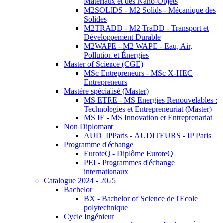
Matériaux et des Nano-Objets
M2SOLIDS - M2 Solids - Mécanique des
Solides
M2TRADD - M2 TraDD - Transport et
Développement Durable
M2WAPE - M2 WAPE - Eau, Air,
Pollution et Énergies
Master of Science (CGE)
MSc Entrepreneurs - MSc X-HEC
Entrepreneurs
Mastère spécialisé (Master)
MS ETRE - MS Energies Renouvelables :
Technologies et Entrepreneuriat (Master)
MS IE - MS Innovation et Entreprenariat
Non Diplomant
AUD_IPParis - AUDITEURS - IP Paris
Programme d'échange
EuroteQ - Diplôme EuroteQ
PEI - Programmes d'échange
internationaux
Catalogue 2024 - 2025
Bachelor
BX - Bachelor of Science de l'Ecole
polytechnique
Cycle Ingénieur