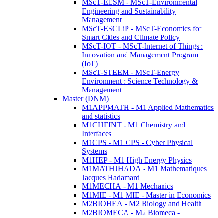
MScT-EESM - MScT-Environmental
Engineering and Sustainability
Management
MScT-ESCLiP - MScT-Economics for
Smart Cities and Climate Policy
MScT-IOT - MScT-Internet of Things :
Innovation and Management Program
(IoT)
MScT-STEEM - MScT-Energy
Environment : Science Technology &
Management
Master (DNM)
M1APPMATH - M1 Applied Mathematics
and statistics
M1CHEINT - M1 Chemistry and
Interfaces
M1CPS - M1 CPS - Cyber Physical
Systems
M1HEP - M1 High Energy Physics
M1MATHJHADA - M1 Mathematiques
Jacques Hadamard
M1MECHA - M1 Mechanics
M1MIE - M1 MIE - Master in Economics
M2BIOHEA - M2 Biology and Health
M2BIOMECA - M2 Biomeca -