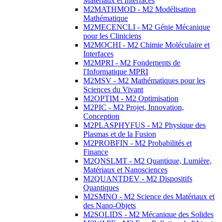
Matériaux et Interfaces
M2MATHMOD - M2 Modélisation
Mathématique
M2MECENCLI - M2 Génie Mécanique
pour les Cliniciens
M2MOCHI - M2 Chimie Moléculaire et
Interfaces
M2MPRI - M2 Fondements de
l'Informatique MPRI
M2MSV - M2 Mathématiques pour les
Sciences du Vivant
M2OPTIM - M2 Optimisation
M2PIC - M2 Projet, Innovation,
Conception
M2PLASPHYFUS - M2 Physique des
Plasmas et de la Fusion
M2PROBFIN - M2 Probabilités et
Finance
M2QNSLMT - M2 Quantique, Lumière,
Matériaux et Nanosciences
M2QUANTDEV - M2 Dispositifs
Quantiques
M2SMNO - M2 Science des Matériaux et
des Nano-Objets
M2SOLIDS - M2 Mécanique des Solides