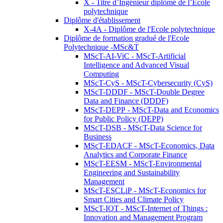
X - Titre d’Ingénieur diplômé de l’École
polytechnique
Diplôme d'établissement
X-4A - Diplôme de l'Ecole polytechnique
Diplôme de formation gradué de l'Ecole
Polytechnique -MSc&T
MScT-AI-ViC - MScT-Artificial
Intelligence and Advanced Visual
Computing
MScT-CyS - MScT-Cybersecurity (CyS)
MScT-DDDF - MScT-Double Degree
Data and Finance (DDDF)
MScT-DEPP - MScT-Data and Economics
for Public Policy (DEPP)
MScT-DSB - MScT-Data Science for
Business
MScT-EDACF - MScT-Economics, Data
Analytics and Corporate Finance
MScT-EESM - MScT-Environmental
Engineering and Sustainability
Management
MScT-ESCLiP - MScT-Economics for
Smart Cities and Climate Policy
MScT-IOT - MScT-Internet of Things :
Innovation and Management Program