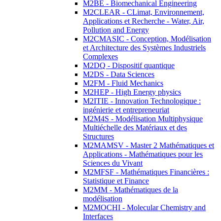
M2BE - Biomechanical Engineering
M2CLEAR - CLimat, Environnement,
Applications et Recherche - Water, Air,
Pollution and Energy
M2CMASIC - Conception, Modélisation
et Architecture des Systèmes Industriels
Complexes
M2DQ - Dispositif quantique
M2DS - Data Sciences
M2FM - Fluid Mechanics
M2HEP - High Energy physics
M2ITIE - Innovation Technologique :
ingénierie et entrepreneuriat
M2M4S - Modélisation Multiphysique
Multiéchelle des Matériaux et des
Structures
M2MAMSV - Master 2 Mathématiques et
Applications - Mathématiques pour les
Sciences du Vivant
M2MFSF - Mathématiques Financières :
Statistique et Finance
M2MM - Mathématiques de la
modélisation
M2MOCHI - Molecular Chemistry and
Interfaces