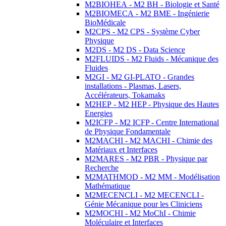
M2BIOHEA - M2 BH - Biologie et Santé
M2BIOMECA - M2 BME - Ingénierie
BioMédicale
M2CPS - M2 CPS - Système Cyber
Physique
M2DS - M2 DS - Data Science
M2FLUIDS - M2 Fluids - Mécanique des
Fluides
M2GI - M2 GI-PLATO - Grandes
installations - Plasmas, Lasers,
Accélérateurs, Tokamaks
M2HEP - M2 HEP - Physique des Hautes
Energies
M2ICFP - M2 ICFP - Centre International
de Physique Fondamentale
M2MACHI - M2 MACHI - Chimie des
Matériaux et Interfaces
M2MARES - M2 PBR - Physique par
Recherche
M2MATHMOD - M2 MM - Modélisation
Mathématique
M2MECENCLI - M2 MECENCLI -
Génie Mécanique pour les Cliniciens
M2MOCHI - M2 MoChI - Chimie
Moléculaire et Interfaces