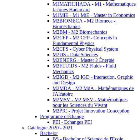
M1MATHJHADA - M1 - Mathematiques
Jacques Hadamard
M1MIE - M1 MiE - Master in Economics
M2BIOMECA - M2 Biomeca -
Biomechanics
M2BM - M2 Biomechanics
M2CFP - M2 CFP - Concepts in
Fundamental Physics
M2CPS - Cyber Physical System
M2DS - Data Sciences
M2ENERG - Master 2 Énergie
M2FLUIDS - M2 Fluids - Fluid
Mechanics
M2IGD - M2 IGD - Interaction, Graphic
and Design
M2MDA - M2 MdA - Mathématiques de
l'Aléatoire
M2MSV - M2 MSV - Mathématiques
pour les Sciences du Vivant
M2PIC - Projet Innovation Conception
Programme d'échange
PEI - Echanges PEI
Catalogue 2020 - 2021
Bachelor
BS - Bachelor of Science de l'Ecole