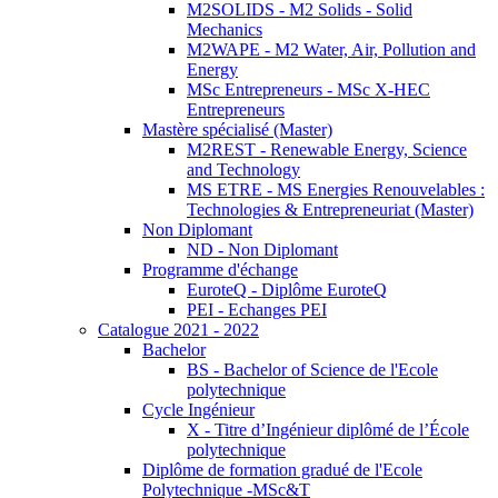
M2SOLIDS - M2 Solids - Solid
Mechanics
M2WAPE - M2 Water, Air, Pollution and
Energy
MSc Entrepreneurs - MSc X-HEC
Entrepreneurs
Mastère spécialisé (Master)
M2REST - Renewable Energy, Science
and Technology
MS ETRE - MS Energies Renouvelables :
Technologies & Entrepreneuriat (Master)
Non Diplomant
ND - Non Diplomant
Programme d'échange
EuroteQ - Diplôme EuroteQ
PEI - Echanges PEI
Catalogue 2021 - 2022
Bachelor
BS - Bachelor of Science de l'Ecole
polytechnique
Cycle Ingénieur
X - Titre d’Ingénieur diplômé de l’École
polytechnique
Diplôme de formation gradué de l'Ecole
Polytechnique -MSc&T