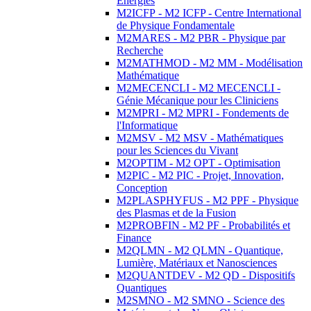
Energies
M2ICFP - M2 ICFP - Centre International
de Physique Fondamentale
M2MARES - M2 PBR - Physique par
Recherche
M2MATHMOD - M2 MM - Modélisation
Mathématique
M2MECENCLI - M2 MECENCLI -
Génie Mécanique pour les Cliniciens
M2MPRI - M2 MPRI - Fondements de
l'Informatique
M2MSV - M2 MSV - Mathématiques
pour les Sciences du Vivant
M2OPTIM - M2 OPT - Optimisation
M2PIC - M2 PIC - Projet, Innovation,
Conception
M2PLASPHYFUS - M2 PPF - Physique
des Plasmas et de la Fusion
M2PROBFIN - M2 PF - Probabilités et
Finance
M2QLMN - M2 QLMN - Quantique,
Lumière, Matériaux et Nanosciences
M2QUANTDEV - M2 QD - Dispositifs
Quantiques
M2SMNO - M2 SMNO - Science des