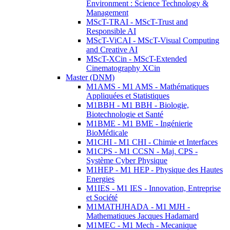
Environment : Science Technology &
Management
MScT-TRAI - MScT-Trust and
Responsible AI
MScT-ViCAI - MScT-Visual Computing
and Creative AI
MScT-XCin - MScT-Extended
Cinematography XCin
Master (DNM)
M1AMS - M1 AMS - Mathématiques
Appliquées et Statistiques
M1BBH - M1 BBH - Biologie,
Biotechnologie et Santé
M1BME - M1 BME - Ingénierie
BioMédicale
M1CHI - M1 CHI - Chimie et Interfaces
M1CPS - M1 CCSN - Maj. CPS -
Système Cyber Physique
M1HEP - M1 HEP - Physique des Hautes
Energies
M1IES - M1 IES - Innovation, Entreprise
et Société
M1MATHJHADA - M1 MJH -
Mathematiques Jacques Hadamard
M1MEC - M1 Mech - Mecanique