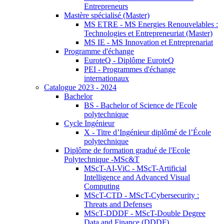
Entrepreneurs
Mastère spécialisé (Master)
MS ETRE - MS Energies Renouvelables :
Technologies et Entrepreneuriat (Master)
MS IE - MS Innovation et Entreprenariat
Programme d'échange
EuroteQ - Diplôme EuroteQ
PEI - Programmes d'échange
internationaux
Catalogue 2023 - 2024
Bachelor
BS - Bachelor of Science de l'Ecole
polytechnique
Cycle Ingénieur
X - Titre d’Ingénieur diplômé de l’École
polytechnique
Diplôme de formation gradué de l'Ecole
Polytechnique -MSc&T
MScT-AI-ViC - MScT-Artificial
Intelligence and Advanced Visual
Computing
MScT-CTD - MScT-Cybersecurity :
Threats and Defenses
MScT-DDDF - MScT-Double Degree
Data and Finance (DDDF)