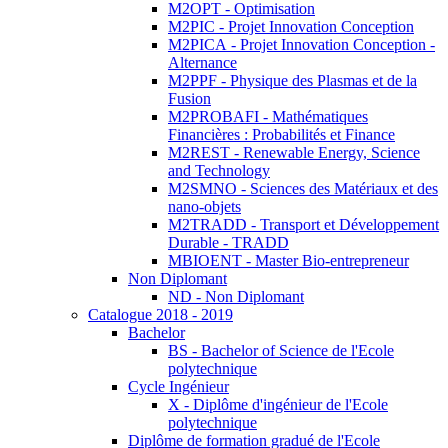
M2OPT - Optimisation
M2PIC - Projet Innovation Conception
M2PICA - Projet Innovation Conception -
Alternance
M2PPF - Physique des Plasmas et de la
Fusion
M2PROBAFI - Mathématiques
Financières : Probabilités et Finance
M2REST - Renewable Energy, Science
and Technology
M2SMNO - Sciences des Matériaux et des
nano-objets
M2TRADD - Transport et Développement
Durable - TRADD
MBIOENT - Master Bio-entrepreneur
Non Diplomant
ND - Non Diplomant
Catalogue 2018 - 2019
Bachelor
BS - Bachelor of Science de l'Ecole
polytechnique
Cycle Ingénieur
X - Diplôme d'ingénieur de l'Ecole
polytechnique
Diplôme de formation gradué de l'Ecole