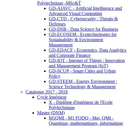
Polytechnique -MSc&T
GD-AIAVC - Artificial Intelligence and
Advanced Visual Computing
GD-CTD - Cybersecurity : Threats &
Defenses
GD-DSB - Data Science for Business
GD-ECOSEM - Ecotechnologies for
Sustainability & Environment
Management
GD-EDACF - Economics, Data Analytics
and Corporate Finance
GD-IOT - Internet of Things : Innovation
and Management Program (IoT)
GD-SCUP - Smart Cities and Urban
Policy
GD-STEEM - Energy Environment :
Science Technology & Management
Catalogue 2017 - 2018
Cycle Ingénieur
X - Diplôme d'ingénieur de l'Ecole
Polytechnique
Master (DNM)
M1QMI - M1 FODQ - Maj. QMI -
Quantique, mathematiques, informatique