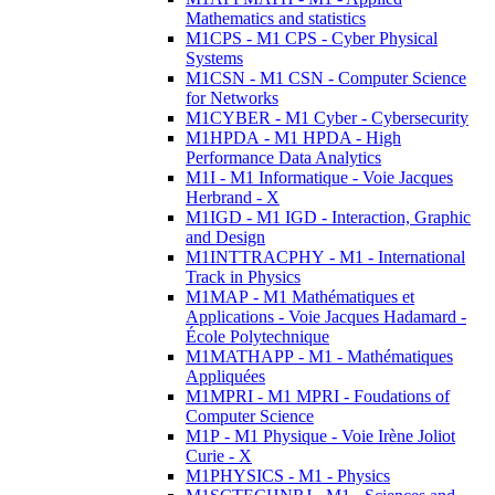
Mathematics and statistics
M1CPS - M1 CPS - Cyber Physical
Systems
M1CSN - M1 CSN - Computer Science
for Networks
M1CYBER - M1 Cyber - Cybersecurity
M1HPDA - M1 HPDA - High
Performance Data Analytics
M1I - M1 Informatique - Voie Jacques
Herbrand - X
M1IGD - M1 IGD - Interaction, Graphic
and Design
M1INTTRACPHY - M1 - International
Track in Physics
M1MAP - M1 Mathématiques et
Applications - Voie Jacques Hadamard -
École Polytechnique
M1MATHAPP - M1 - Mathématiques
Appliquées
M1MPRI - M1 MPRI - Foudations of
Computer Science
M1P - M1 Physique - Voie Irène Joliot
Curie - X
M1PHYSICS - M1 - Physics