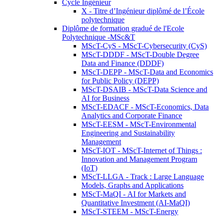
Cycle Ingénieur
X - Titre d’Ingénieur diplômé de l’École
polytechnique
Diplôme de formation gradué de l'Ecole
Polytechnique -MSc&T
MScT-CyS - MScT-Cybersecurity (CyS)
MScT-DDDF - MScT-Double Degree
Data and Finance (DDDF)
MScT-DEPP - MScT-Data and Economics
for Public Policy (DEPP)
MScT-DSAIB - MScT-Data Science and
AI for Business
MScT-EDACF - MScT-Economics, Data
Analytics and Corporate Finance
MScT-EESM - MScT-Environmental
Engineering and Sustainability
Management
MScT-IOT - MScT-Internet of Things :
Innovation and Management Program
(IoT)
MScT-LLGA - Track : Large Language
Models, Graphs and Applications
MScT-MaQI - AI for Markets and
Quantitative Investment (AI-MaQI)
MScT-STEEM - MScT-Energy