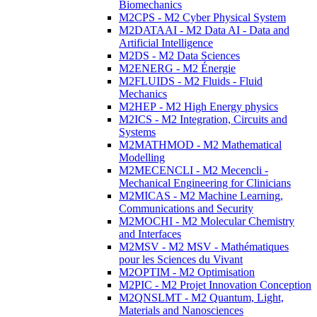
Biomechanics
M2CPS - M2 Cyber Physical System
M2DATAAI - M2 Data AI - Data and
Artificial Intelligence
M2DS - M2 Data Sciences
M2ENERG - M2 Énergie
M2FLUIDS - M2 Fluids - Fluid
Mechanics
M2HEP - M2 High Energy physics
M2ICS - M2 Integration, Circuits and
Systems
M2MATHMOD - M2 Mathematical
Modelling
M2MECENCLI - M2 Mecencli -
Mechanical Engineering for Clinicians
M2MICAS - M2 Machine Learning,
Communications and Security
M2MOCHI - M2 Molecular Chemistry
and Interfaces
M2MSV - M2 MSV - Mathématiques
pour les Sciences du Vivant
M2OPTIM - M2 Optimisation
M2PIC - M2 Projet Innovation Conception
M2QNSLMT - M2 Quantum, Light,
Materials and Nanosciences