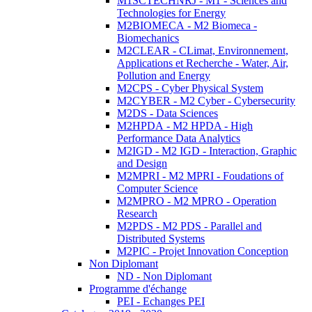
M1SCTECHNRJ - M1 - Sciences and
Technologies for Energy
M2BIOMECA - M2 Biomeca -
Biomechanics
M2CLEAR - CLimat, Environnement,
Applications et Recherche - Water, Air,
Pollution and Energy
M2CPS - Cyber Physical System
M2CYBER - M2 Cyber - Cybersecurity
M2DS - Data Sciences
M2HPDA - M2 HPDA - High
Performance Data Analytics
M2IGD - M2 IGD - Interaction, Graphic
and Design
M2MPRI - M2 MPRI - Foudations of
Computer Science
M2MPRO - M2 MPRO - Operation
Research
M2PDS - M2 PDS - Parallel and
Distributed Systems
M2PIC - Projet Innovation Conception
Non Diplomant
ND - Non Diplomant
Programme d'échange
PEI - Echanges PEI