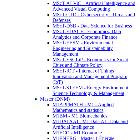
MScT-AI-ViC - Artificial Intelligence and
Advanced Visual Computing
MScT-CTD - Cybersecurity : Threats and
Defenses
MScT-DSB - Data Science for Business
MScT-EDACF - Economics, Data
Analytics and Corporate Finance
MScT-EESM - Environmental
Engineering and Sustainability
Management
MScT-ESCLiP - Economics for Smart
Cities and Climate Policy
MScT-IOT - Internet of Things :
Innovation and Management Program
(IoT)
MScT-STEEM - Energy Environment :
Science Technology & Management
Master (DNM)
M1APPMATH - M1 - Applied
Mathematics and statistics
M1BM - M1 Biomechanics
M1DATAAI - M1 Data AI - Data and
Artificial Intelligence
M1ECO - M1 Economie
M1ENERG - Master 1 Énergie