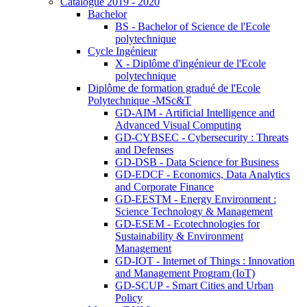
Catalogue 2019 - 2020
Bachelor
BS - Bachelor of Science de l'Ecole
polytechnique
Cycle Ingénieur
X - Diplôme d'ingénieur de l'Ecole
polytechnique
Diplôme de formation gradué de l'Ecole
Polytechnique -MSc&T
GD-AIM - Artificial Intelligence and
Advanced Visual Computing
GD-CYBSEC - Cybersecurity : Threats
and Defenses
GD-DSB - Data Science for Business
GD-EDCF - Economics, Data Analytics
and Corporate Finance
GD-EESTM - Energy Environment :
Science Technology & Management
GD-ESEM - Ecotechnologies for
Sustainability & Environment
Management
GD-IOT - Internet of Things : Innovation
and Management Program (IoT)
GD-SCUP - Smart Cities and Urban
Policy