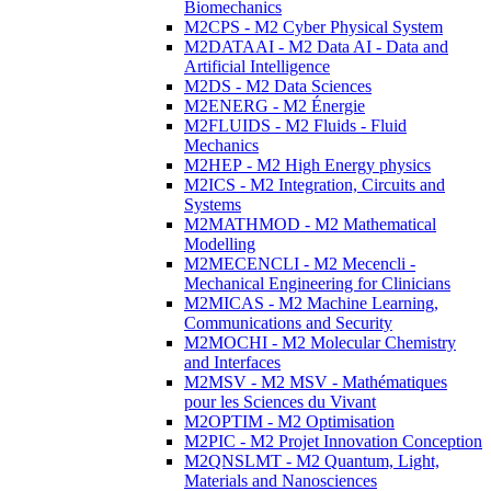
Biomechanics
M2CPS - M2 Cyber Physical System
M2DATAAI - M2 Data AI - Data and
Artificial Intelligence
M2DS - M2 Data Sciences
M2ENERG - M2 Énergie
M2FLUIDS - M2 Fluids - Fluid
Mechanics
M2HEP - M2 High Energy physics
M2ICS - M2 Integration, Circuits and
Systems
M2MATHMOD - M2 Mathematical
Modelling
M2MECENCLI - M2 Mecencli -
Mechanical Engineering for Clinicians
M2MICAS - M2 Machine Learning,
Communications and Security
M2MOCHI - M2 Molecular Chemistry
and Interfaces
M2MSV - M2 MSV - Mathématiques
pour les Sciences du Vivant
M2OPTIM - M2 Optimisation
M2PIC - M2 Projet Innovation Conception
M2QNSLMT - M2 Quantum, Light,
Materials and Nanosciences