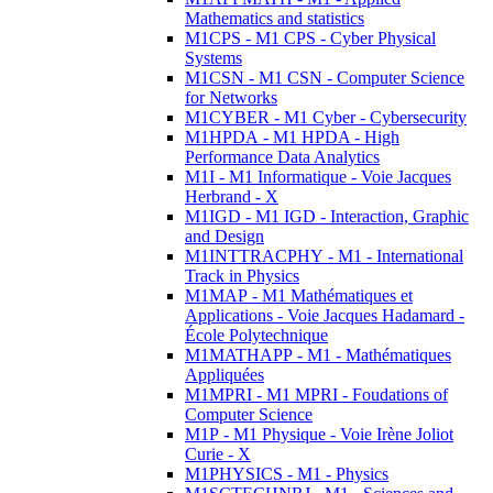
Mathematics and statistics
M1CPS - M1 CPS - Cyber Physical
Systems
M1CSN - M1 CSN - Computer Science
for Networks
M1CYBER - M1 Cyber - Cybersecurity
M1HPDA - M1 HPDA - High
Performance Data Analytics
M1I - M1 Informatique - Voie Jacques
Herbrand - X
M1IGD - M1 IGD - Interaction, Graphic
and Design
M1INTTRACPHY - M1 - International
Track in Physics
M1MAP - M1 Mathématiques et
Applications - Voie Jacques Hadamard -
École Polytechnique
M1MATHAPP - M1 - Mathématiques
Appliquées
M1MPRI - M1 MPRI - Foudations of
Computer Science
M1P - M1 Physique - Voie Irène Joliot
Curie - X
M1PHYSICS - M1 - Physics