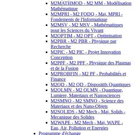
M2MATHMOD - M2 MM - Modélisation
Mathématique
M2MPRI - M2 FODQ - Maj. MPRI -
Fondements de l'Informatique
M2MSV - M2 MSV - Mathématiques
pour les Sciences du Vivant
M2OPTIM - M2 OPT - Optimisation
M2PBR - M2 PBR - Physique par
Recherche
M2PIC - M2 PIC - Projet Innovation
Conception
M2PPF - M2 PPF - Physique des Plasmas
et de la Fusion
M2PROBFIN - M2 PF - Probabilités et
Finance
M2QD - M2 QD - Dispositifs Quantiques
M2QLMN - M2 QLMN - Quantique,
Lumiere, Materiaux et Nanosciences
M2SMNO - M2 SMNO - Science des
Materiaux et des Nano-Objets
M2SOLIDS - M2 Mech - Maj. Solids -
Mecanique des Solides
M2WAPE - M2 Mech - Maj. WAPE -
Eau, Air, Pollution et Energies
Programme d'échange