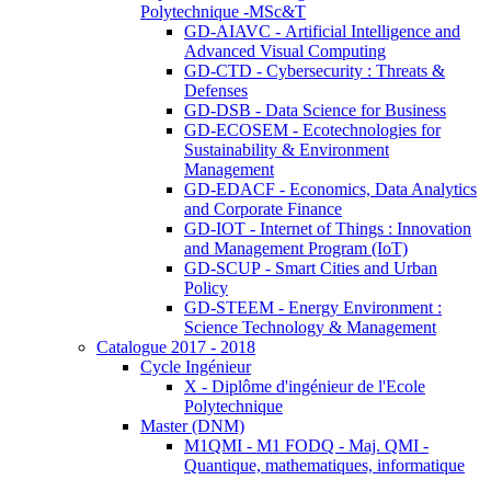
Polytechnique -MSc&T
GD-AIAVC - Artificial Intelligence and
Advanced Visual Computing
GD-CTD - Cybersecurity : Threats &
Defenses
GD-DSB - Data Science for Business
GD-ECOSEM - Ecotechnologies for
Sustainability & Environment
Management
GD-EDACF - Economics, Data Analytics
and Corporate Finance
GD-IOT - Internet of Things : Innovation
and Management Program (IoT)
GD-SCUP - Smart Cities and Urban
Policy
GD-STEEM - Energy Environment :
Science Technology & Management
Catalogue 2017 - 2018
Cycle Ingénieur
X - Diplôme d'ingénieur de l'Ecole
Polytechnique
Master (DNM)
M1QMI - M1 FODQ - Maj. QMI -
Quantique, mathematiques, informatique