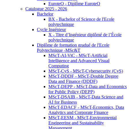
EuroteQ - Diplôme EuroteQ
Catalogue 2025 - 2026
Bachelor
BX - Bachelor of Science de l'Ecole
polytechnique
Cycle Ingénieur
X - Titre d’Ingénieur diplômé de l’École
polytechnique
Diplôme de formation gradué de l'Ecole
Polytechnique -MSc&T
MScT-AI-ViC - MScT-Artificial
Intelligence and Advanced Visual
Computing
MScT-CyS - MScT-Cybersecurity (CyS)
MScT-DDDF - MScT-Double Degree
Data and Finance (DDDF)
MScT-DEPP - MScT-Data and Economics
for Public Policy (DEPP)
MScT-DSAIB - MScT-Data Science and
AI for Business
MScT-EDACF - MScT-Economics, Data
Analytics and Corporate Finance
MScT-EESM - MScT-Environmental
Engineering and Sustainability
Management