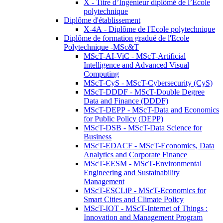
X - Titre d’Ingénieur diplômé de l’École
polytechnique
Diplôme d'établissement
X-4A - Diplôme de l'Ecole polytechnique
Diplôme de formation gradué de l'Ecole
Polytechnique -MSc&T
MScT-AI-ViC - MScT-Artificial
Intelligence and Advanced Visual
Computing
MScT-CyS - MScT-Cybersecurity (CyS)
MScT-DDDF - MScT-Double Degree
Data and Finance (DDDF)
MScT-DEPP - MScT-Data and Economics
for Public Policy (DEPP)
MScT-DSB - MScT-Data Science for
Business
MScT-EDACF - MScT-Economics, Data
Analytics and Corporate Finance
MScT-EESM - MScT-Environmental
Engineering and Sustainability
Management
MScT-ESCLiP - MScT-Economics for
Smart Cities and Climate Policy
MScT-IOT - MScT-Internet of Things :
Innovation and Management Program