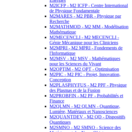
Energies
M2ICFP - M2 ICFP - Centre International
de Physique Fondamentale
M2MARES - M2 PBR - Physique par
Recherche
M2MATHMOD - M2 MM - Modélisation
Mathématique
M2MECENCLI - M2 MECENCLI -
Génie Mécanique pour les Cliniciens
M2MPRI - M2 MPRI - Fondements de
l'Informatique
M2MSV - M2 MSV - Mathématiques
pour les Sciences du Vivant
M2OPTIM - M2 OPT - Optimisation
M2PIC - M2 PIC - Projet, Innovation,
Conception
M2PLASPHYFUS - M2 PPF - Physique
des Plasmas et de la Fusion
M2PROBFIN - M2 PF - Probabilités et
Finance
M2QLMN - M2 QLMN - Quantique,
Lumière, Matériaux et Nanosciences
M2QUANTDEV - M2 QD - Dispositifs
Quantiques
M2SMNO - M2 SMNO - Science des