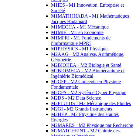
M1IES - M1 Innovation, Entreprise et
Société
M1MATHJHADA - M1 Mathématiques
Jacques Hadamard
M1MECHA - M1 Mécanique
M1MIE - M1 en Economie
M1MPRI - M1 Fondements de
l'Informatique MPRI
M1PHYSICS - M1 Physique
M2AAG - M2 Analyse, Arithmétique,
Géométrie
M2BIOHEA - M2 Biologie et Santé
M2BIOMECA - M2 Biomécanique et
Ingéniérie Biomédical
M2CFP - M2 Concepts en Physique
Fondamentale
M2CPS - M2 Système Cyber Physique
M2DS - M2 Data Science
M2FLUIDS - M2 Mécanique des Fluides
M2GI - M2 Grands Instruments
M2HEP - M2 Physique des Hautes
Energies
M2MARES - M2 Physique par Recherche
M2MATCHEINT - M2 Chimie des