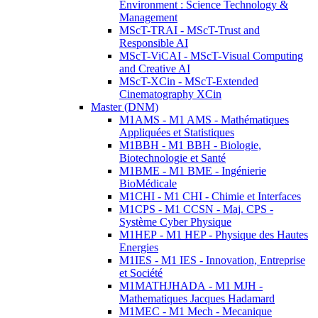
Environment : Science Technology &
Management
MScT-TRAI - MScT-Trust and
Responsible AI
MScT-ViCAI - MScT-Visual Computing
and Creative AI
MScT-XCin - MScT-Extended
Cinematography XCin
Master (DNM)
M1AMS - M1 AMS - Mathématiques
Appliquées et Statistiques
M1BBH - M1 BBH - Biologie,
Biotechnologie et Santé
M1BME - M1 BME - Ingénierie
BioMédicale
M1CHI - M1 CHI - Chimie et Interfaces
M1CPS - M1 CCSN - Maj. CPS -
Système Cyber Physique
M1HEP - M1 HEP - Physique des Hautes
Energies
M1IES - M1 IES - Innovation, Entreprise
et Société
M1MATHJHADA - M1 MJH -
Mathematiques Jacques Hadamard
M1MEC - M1 Mech - Mecanique