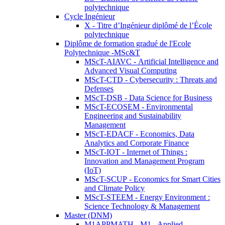
polytechnique
Cycle Ingénieur
X - Titre d’Ingénieur diplômé de l’École
polytechnique
Diplôme de formation gradué de l'Ecole
Polytechnique -MSc&T
MScT-AIAVC - Artificial Intelligence and
Advanced Visual Computing
MScT-CTD - Cybersecurity : Threats and
Defenses
MScT-DSB - Data Science for Business
MScT-ECOSEM - Environmental
Engineering and Sustainability
Management
MScT-EDACF - Economics, Data
Analytics and Corporate Finance
MScT-IOT - Internet of Things :
Innovation and Management Program
(IoT)
MScT-SCUP - Economics for Smart Cities
and Climate Policy
MScT-STEEM - Energy Environment :
Science Technology & Management
Master (DNM)
M1APPMATH - M1 - Applied