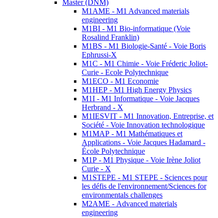
Master (DNM)
M1AME - M1 Advanced materials
engineering
M1BI - M1 Bio-informatique (Voie
Rosalind Franklin)
M1BS - M1 Biologie-Santé - Voie Boris
Ephrussi-X
M1C - M1 Chimie - Voie Fréderic Joliot-
Curie - Ecole Polytechnique
M1ECO - M1 Economie
M1HEP - M1 High Energy Physics
M1I - M1 Informatique - Voie Jacques
Herbrand - X
M1IESVIT - M1 Innovation, Entreprise, et
Société - Voie Innovation technologique
M1MAP - M1 Mathématiques et
Applications - Voie Jacques Hadamard -
École Polytechnique
M1P - M1 Physique - Voie Irène Joliot
Curie - X
M1STEPE - M1 STEPE - Sciences pour
les défis de l'environnement/Sciences for
environmentals challenges
M2AME - Advanced materials
engineering