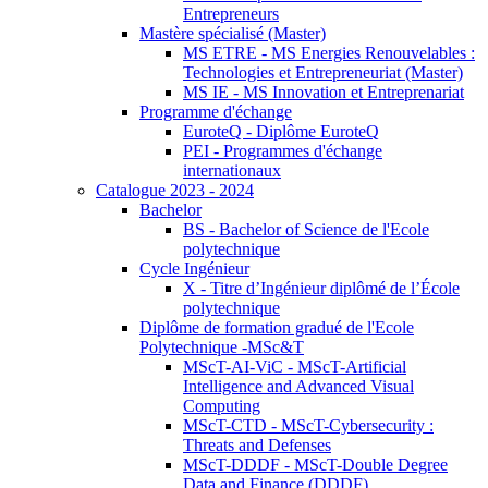
Entrepreneurs
Mastère spécialisé (Master)
MS ETRE - MS Energies Renouvelables :
Technologies et Entrepreneuriat (Master)
MS IE - MS Innovation et Entreprenariat
Programme d'échange
EuroteQ - Diplôme EuroteQ
PEI - Programmes d'échange
internationaux
Catalogue 2023 - 2024
Bachelor
BS - Bachelor of Science de l'Ecole
polytechnique
Cycle Ingénieur
X - Titre d’Ingénieur diplômé de l’École
polytechnique
Diplôme de formation gradué de l'Ecole
Polytechnique -MSc&T
MScT-AI-ViC - MScT-Artificial
Intelligence and Advanced Visual
Computing
MScT-CTD - MScT-Cybersecurity :
Threats and Defenses
MScT-DDDF - MScT-Double Degree
Data and Finance (DDDF)