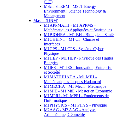
(IoT)
MScT-STEEM - MScT-Energy
Environment : Science Technology &
Management
Master (DNM)
M1APPMATH - M1 APPMS -
Mathématiques Appliquées et Statistiques
M1BIOHEA - M1 BH - Biologie et Santé
M1CHEINT - M1 CI - Chimie et
Interfaces
M1CPS - M1 CPS - Système Cyber
Physique
M1HEP - M1 HEP - Physique des Hautes
Energies
M1IES - M1 IES - Innovation, Entreprise
et Société
M1MATHJHADA - M1 MJH -
Mathématiques Jacques Hadamard
M1MECHA - M1 Mech - Mécanique
M1MIE - M1 MiE - Master en Economie
M1MPRI - M1 MPRI - Fondements de
l'Informatique
M1PHYSICS - M1 PHYS - Physique
M2AAG - M2 AAG - Analyse,
Arithmétique, Géométrie