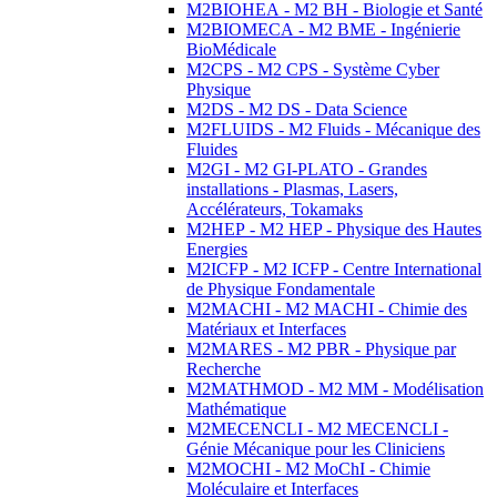
M2BIOHEA - M2 BH - Biologie et Santé
M2BIOMECA - M2 BME - Ingénierie
BioMédicale
M2CPS - M2 CPS - Système Cyber
Physique
M2DS - M2 DS - Data Science
M2FLUIDS - M2 Fluids - Mécanique des
Fluides
M2GI - M2 GI-PLATO - Grandes
installations - Plasmas, Lasers,
Accélérateurs, Tokamaks
M2HEP - M2 HEP - Physique des Hautes
Energies
M2ICFP - M2 ICFP - Centre International
de Physique Fondamentale
M2MACHI - M2 MACHI - Chimie des
Matériaux et Interfaces
M2MARES - M2 PBR - Physique par
Recherche
M2MATHMOD - M2 MM - Modélisation
Mathématique
M2MECENCLI - M2 MECENCLI -
Génie Mécanique pour les Cliniciens
M2MOCHI - M2 MoChI - Chimie
Moléculaire et Interfaces