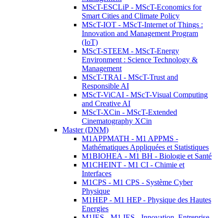
MScT-ESCLiP - MScT-Economics for
Smart Cities and Climate Policy
MScT-IOT - MScT-Internet of Things :
Innovation and Management Program
(IoT)
MScT-STEEM - MScT-Energy
Environment : Science Technology &
Management
MScT-TRAI - MScT-Trust and
Responsible AI
MScT-ViCAI - MScT-Visual Computing
and Creative AI
MScT-XCin - MScT-Extended
Cinematography XCin
Master (DNM)
M1APPMATH - M1 APPMS -
Mathématiques Appliquées et Statistiques
M1BIOHEA - M1 BH - Biologie et Santé
M1CHEINT - M1 CI - Chimie et
Interfaces
M1CPS - M1 CPS - Système Cyber
Physique
M1HEP - M1 HEP - Physique des Hautes
Energies
M1IES - M1 IES - Innovation, Entreprise