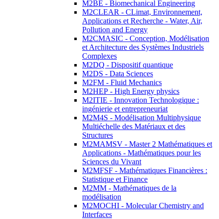
M2BE - Biomechanical Engineering
M2CLEAR - CLimat, Environnement,
Applications et Recherche - Water, Air,
Pollution and Energy
M2CMASIC - Conception, Modélisation
et Architecture des Systèmes Industriels
Complexes
M2DQ - Dispositif quantique
M2DS - Data Sciences
M2FM - Fluid Mechanics
M2HEP - High Energy physics
M2ITIE - Innovation Technologique :
ingénierie et entrepreneuriat
M2M4S - Modélisation Multiphysique
Multiéchelle des Matériaux et des
Structures
M2MAMSV - Master 2 Mathématiques et
Applications - Mathématiques pour les
Sciences du Vivant
M2MFSF - Mathématiques Financières :
Statistique et Finance
M2MM - Mathématiques de la
modélisation
M2MOCHI - Molecular Chemistry and
Interfaces