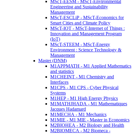
MScT-EESM - MScT-Environmental
Engineering and Sustainability
Management
MScT-ESCLiP - MScT-Economics for
Smart Cities and Climate Policy
MScT-IOT - MScT-Internet of Things :
Innovation and Management Program
(IoT)
MScT-STEEM - MScT-Energy
Environment : Science Technology &
Management
Master (DNM)
M1APPMATH - M1 Applied Mathematics
and statistics
M1CHEINT - M1 Chemistry and
Interfaces
M1CPS - M1 CPS - Cyber Physical
Systems
M1HEP - M1 High Energy Physics
M1MATHJHADA - M1 Mathematiques
Jacques Hadamard
M1MECHA - M1 Mechanics
M1MIE - M1 MIE - Master in Economics
M2BIOHEA - M2 Biology and Health
M2BIOMECA - M2 Biomeca -