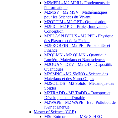
M2MPRI - M2 MPRI - Fondements de
l'Informatique
M2MSV - M2 MSV - Mathématiques
pour les Sciences du Vivant
M2OPTIM - M2 OPT - Optimisation
M2PIC - M2 PIC - Projet, Innovation,
Conception
M2PLASPHYFUS - M2 PPF - Physique
des Plasmas et de la Fusion
M2PROBFIN - M2 PF - Probabilités et
Finance
M2QLMN - M2 QLMN - Quantique,
Lumière, Matériaux et Nanosciences
M2QUANTDEV - M2 QD - Dispositifs
Quantiques
M2SMNO - M2 SMNO - Science des
Matériaux et des Nano-Objets
M2SOLIDS - M2 Solids - Mécanique des
Solides
M2TRADD - M2 TraDD - Transport et
Développement Durable
M2WAPE - M2 WAPE - Eau, Pollution de
l'Air et Energie
Master of Science (CGE)
MSc Entrepreneurs - MSc X-HEC