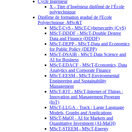
Cycle Ingénieur
X - Titre d’Ingénieur diplômé de l’École
polytechnique
Diplôme de formation gradué de l'Ecole
Polytechnique -MSc&T
MScT-CyS - MScT-Cybersecurity (CyS)
MScT-DDDF - MScT-Double Degree
Data and Finance (DDDF)
MScT-DEPP - MScT-Data and Economics
for Public Policy (DEPP)
MScT-DSAIB - MScT-Data Science and
AI for Business
MScT-EDACF - MScT-Economics, Data
Analytics and Corporate Finance
MScT-EESM - MScT-Environmental
Engineering and Sustainability
Management
MScT-IOT - MScT-Internet of Things :
Innovation and Management Program
(IoT)
MScT-LLGA - Track : Large Language
Models, Graphs and Applications
MScT-MaQI - AI for Markets and
Quantitative Investment (AI-MaQI)
MScT-STEEM - MScT-Energy