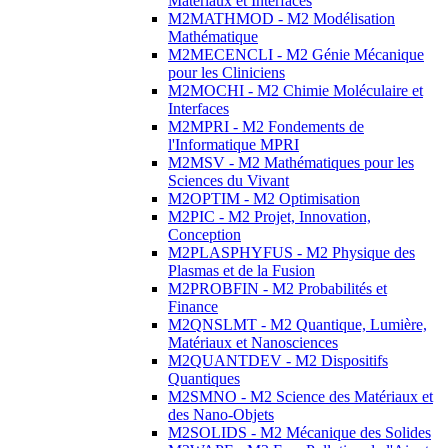
Matériaux et Interfaces
M2MATHMOD - M2 Modélisation
Mathématique
M2MECENCLI - M2 Génie Mécanique
pour les Cliniciens
M2MOCHI - M2 Chimie Moléculaire et
Interfaces
M2MPRI - M2 Fondements de
l'Informatique MPRI
M2MSV - M2 Mathématiques pour les
Sciences du Vivant
M2OPTIM - M2 Optimisation
M2PIC - M2 Projet, Innovation,
Conception
M2PLASPHYFUS - M2 Physique des
Plasmas et de la Fusion
M2PROBFIN - M2 Probabilités et
Finance
M2QNSLMT - M2 Quantique, Lumière,
Matériaux et Nanosciences
M2QUANTDEV - M2 Dispositifs
Quantiques
M2SMNO - M2 Science des Matériaux et
des Nano-Objets
M2SOLIDS - M2 Mécanique des Solides