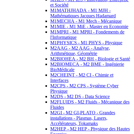
et Société
M1MATHJHADA - M1 MJH -
Mathématiques Jacques Hadamard
M1MECHA - M1 Mech - Mécanique
M1MIE - M1 MiE - Master en Economie
M1MPRI - M1 MPRI - Fondements de
l'Informatique
M1PHYSICS - M1 PHYS - Physique
M2AAG - M2 AAG - Analyse,
Arithmétique, Géométrie
M2BIOHEA - M2 BH - Biologie et Santé
M2BIOMECA - M2 BME - Ingénierie
BioMédicale
M2CHEINT - M2 CI - Chimie et
Interfaces
M2CPS - M2 CPS - Système Cyber
Physique
M2DS - M2 DS - Data Science
M2FLUIDS - M2 Fluids - Mécanique des
Fluides
M2GI - M2 GI-PLATO - Grandes
installations - Plasmas, Lasers,
Accélérateurs, Tokamaks
M2HEP - M2 HEP - Physique des Hautes