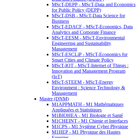
MScT-DEPP - MScT-Data and Economics
for Public Policy (DEPP)
MScT-DSB - MScT-Data Science for
Business
MScT-EDACF - MScT-Economics, Data
Analytics and Corporate Finance
MScT-EESM - MScT-Environmental
Engineering and Sustainability
Management
MScT-ESCLiP - MScT-Economics for
Smart Cities and Climate Policy
MScT-IOT - MScT-Internet of Things :
Innovation and Management Program
(IoT)
MScT-STEEM - MScT-Energy
Environment : Science Technology &
Management
Master (DNM)
M1APPMATH - M1 Mathématiques
Appliquées et Statistiques
M1BIOHEA - M1 Biologie et Santé
M1CHEINT - M1 Chimie et Interfaces
M1CPS - M1 Système Cyber Physique
M1HEP - M1 Physique des Hautes
Energies