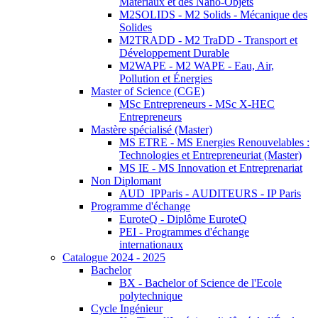
Matériaux et des Nano-Objets
M2SOLIDS - M2 Solids - Mécanique des
Solides
M2TRADD - M2 TraDD - Transport et
Développement Durable
M2WAPE - M2 WAPE - Eau, Air,
Pollution et Énergies
Master of Science (CGE)
MSc Entrepreneurs - MSc X-HEC
Entrepreneurs
Mastère spécialisé (Master)
MS ETRE - MS Energies Renouvelables :
Technologies et Entrepreneuriat (Master)
MS IE - MS Innovation et Entreprenariat
Non Diplomant
AUD_IPParis - AUDITEURS - IP Paris
Programme d'échange
EuroteQ - Diplôme EuroteQ
PEI - Programmes d'échange
internationaux
Catalogue 2024 - 2025
Bachelor
BX - Bachelor of Science de l'Ecole
polytechnique
Cycle Ingénieur