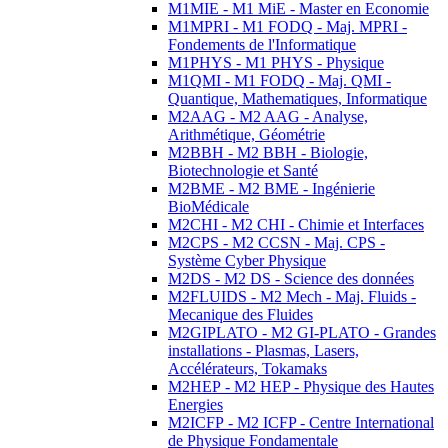
M1MIE - M1 MiE - Master en Economie
M1MPRI - M1 FODQ - Maj. MPRI -
Fondements de l'Informatique
M1PHYS - M1 PHYS - Physique
M1QMI - M1 FODQ - Maj. QMI -
Quantique, Mathematiques, Informatique
M2AAG - M2 AAG - Analyse,
Arithmétique, Géométrie
M2BBH - M2 BBH - Biologie,
Biotechnologie et Santé
M2BME - M2 BME - Ingénierie
BioMédicale
M2CHI - M2 CHI - Chimie et Interfaces
M2CPS - M2 CCSN - Maj. CPS -
Système Cyber Physique
M2DS - M2 DS - Science des données
M2FLUIDS - M2 Mech - Maj. Fluids -
Mecanique des Fluides
M2GIPLATO - M2 GI-PLATO - Grandes
installations - Plasmas, Lasers,
Accélérateurs, Tokamaks
M2HEP - M2 HEP - Physique des Hautes
Energies
M2ICFP - M2 ICFP - Centre International
de Physique Fondamentale