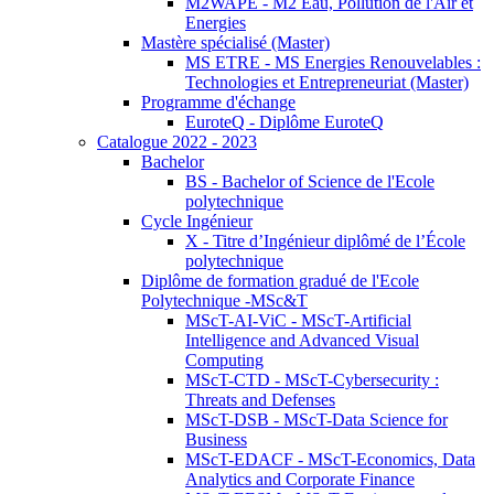
M2WAPE - M2 Eau, Pollution de l'Air et
Energies
Mastère spécialisé (Master)
MS ETRE - MS Energies Renouvelables :
Technologies et Entrepreneuriat (Master)
Programme d'échange
EuroteQ - Diplôme EuroteQ
Catalogue 2022 - 2023
Bachelor
BS - Bachelor of Science de l'Ecole
polytechnique
Cycle Ingénieur
X - Titre d’Ingénieur diplômé de l’École
polytechnique
Diplôme de formation gradué de l'Ecole
Polytechnique -MSc&T
MScT-AI-ViC - MScT-Artificial
Intelligence and Advanced Visual
Computing
MScT-CTD - MScT-Cybersecurity :
Threats and Defenses
MScT-DSB - MScT-Data Science for
Business
MScT-EDACF - MScT-Economics, Data
Analytics and Corporate Finance