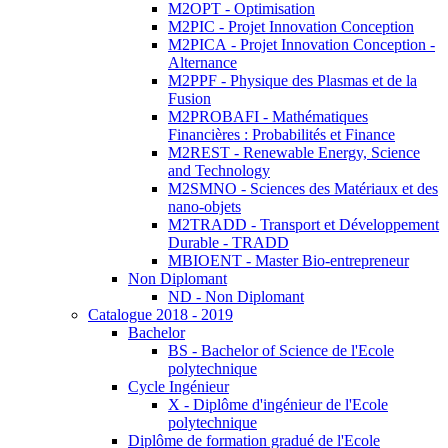
M2OPT - Optimisation
M2PIC - Projet Innovation Conception
M2PICA - Projet Innovation Conception -
Alternance
M2PPF - Physique des Plasmas et de la
Fusion
M2PROBAFI - Mathématiques
Financières : Probabilités et Finance
M2REST - Renewable Energy, Science
and Technology
M2SMNO - Sciences des Matériaux et des
nano-objets
M2TRADD - Transport et Développement
Durable - TRADD
MBIOENT - Master Bio-entrepreneur
Non Diplomant
ND - Non Diplomant
Catalogue 2018 - 2019
Bachelor
BS - Bachelor of Science de l'Ecole
polytechnique
Cycle Ingénieur
X - Diplôme d'ingénieur de l'Ecole
polytechnique
Diplôme de formation gradué de l'Ecole