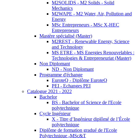
M2SOLIDS - M2 Solids - Solid
Mechanics
M2WAPE - M2 Water, Air, Pollution and
Energy
MSc Entrepreneurs - MSc X-HEC
Entrepreneurs
Mastère spécialisé (Master)
M2REST - Renewable Energy, Science
and Technology
MS ETRE - MS Energies Renouvelables :
Technologies & Entrepreneuriat (Master)
Non Diplomant
ND - Non Diplomant
Programme d'échange
EuroteQ - Diplôme EuroteQ
PEI - Echanges PEI
Catalogue 2021 - 2022
Bachelor
BS - Bachelor of Science de l'Ecole
polytechnique
Cycle Ingénieur
X - Titre d’Ingénieur diplômé de l’École
polytechnique
Diplôme de formation gradué de l'Ecole
Polytechnique -MSc&T