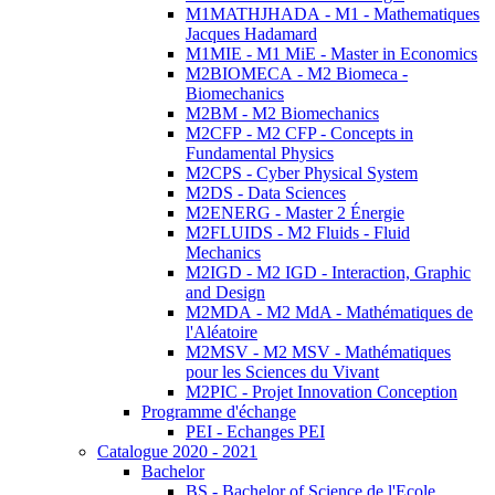
M1MATHJHADA - M1 - Mathematiques
Jacques Hadamard
M1MIE - M1 MiE - Master in Economics
M2BIOMECA - M2 Biomeca -
Biomechanics
M2BM - M2 Biomechanics
M2CFP - M2 CFP - Concepts in
Fundamental Physics
M2CPS - Cyber Physical System
M2DS - Data Sciences
M2ENERG - Master 2 Énergie
M2FLUIDS - M2 Fluids - Fluid
Mechanics
M2IGD - M2 IGD - Interaction, Graphic
and Design
M2MDA - M2 MdA - Mathématiques de
l'Aléatoire
M2MSV - M2 MSV - Mathématiques
pour les Sciences du Vivant
M2PIC - Projet Innovation Conception
Programme d'échange
PEI - Echanges PEI
Catalogue 2020 - 2021
Bachelor
BS - Bachelor of Science de l'Ecole