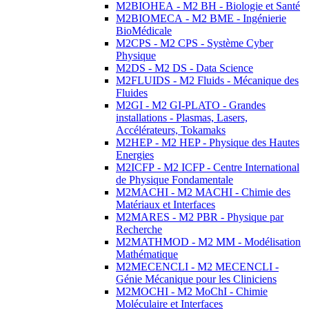
M2BIOHEA - M2 BH - Biologie et Santé
M2BIOMECA - M2 BME - Ingénierie
BioMédicale
M2CPS - M2 CPS - Système Cyber
Physique
M2DS - M2 DS - Data Science
M2FLUIDS - M2 Fluids - Mécanique des
Fluides
M2GI - M2 GI-PLATO - Grandes
installations - Plasmas, Lasers,
Accélérateurs, Tokamaks
M2HEP - M2 HEP - Physique des Hautes
Energies
M2ICFP - M2 ICFP - Centre International
de Physique Fondamentale
M2MACHI - M2 MACHI - Chimie des
Matériaux et Interfaces
M2MARES - M2 PBR - Physique par
Recherche
M2MATHMOD - M2 MM - Modélisation
Mathématique
M2MECENCLI - M2 MECENCLI -
Génie Mécanique pour les Cliniciens
M2MOCHI - M2 MoChI - Chimie
Moléculaire et Interfaces