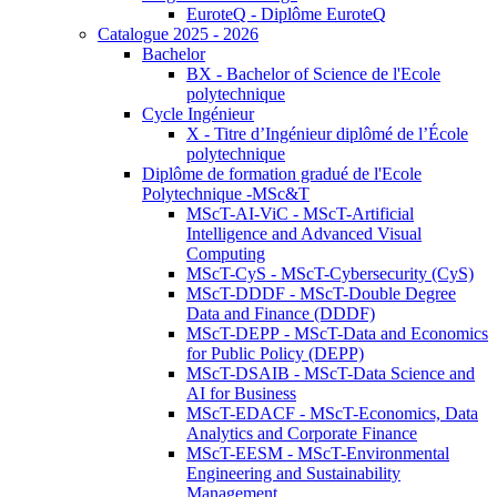
EuroteQ - Diplôme EuroteQ
Catalogue 2025 - 2026
Bachelor
BX - Bachelor of Science de l'Ecole
polytechnique
Cycle Ingénieur
X - Titre d’Ingénieur diplômé de l’École
polytechnique
Diplôme de formation gradué de l'Ecole
Polytechnique -MSc&T
MScT-AI-ViC - MScT-Artificial
Intelligence and Advanced Visual
Computing
MScT-CyS - MScT-Cybersecurity (CyS)
MScT-DDDF - MScT-Double Degree
Data and Finance (DDDF)
MScT-DEPP - MScT-Data and Economics
for Public Policy (DEPP)
MScT-DSAIB - MScT-Data Science and
AI for Business
MScT-EDACF - MScT-Economics, Data
Analytics and Corporate Finance
MScT-EESM - MScT-Environmental
Engineering and Sustainability
Management