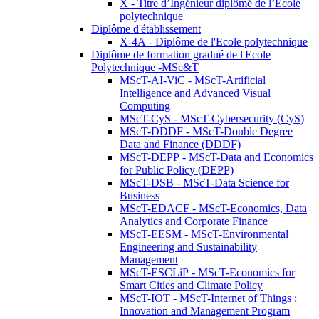
X - Titre d’Ingénieur diplômé de l’École
polytechnique
Diplôme d'établissement
X-4A - Diplôme de l'Ecole polytechnique
Diplôme de formation gradué de l'Ecole
Polytechnique -MSc&T
MScT-AI-ViC - MScT-Artificial
Intelligence and Advanced Visual
Computing
MScT-CyS - MScT-Cybersecurity (CyS)
MScT-DDDF - MScT-Double Degree
Data and Finance (DDDF)
MScT-DEPP - MScT-Data and Economics
for Public Policy (DEPP)
MScT-DSB - MScT-Data Science for
Business
MScT-EDACF - MScT-Economics, Data
Analytics and Corporate Finance
MScT-EESM - MScT-Environmental
Engineering and Sustainability
Management
MScT-ESCLiP - MScT-Economics for
Smart Cities and Climate Policy
MScT-IOT - MScT-Internet of Things :
Innovation and Management Program