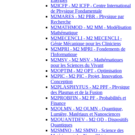
Energies
M2ICFP - M2 ICFP - Centre International
de Physique Fondamentale
M2MARES - M2 PBR - Physique par
Recherche
M2MATHMOD - M2 MM - Modélisation
Mathématique
M2MECENCLI - M2 MECENCLI -
Génie Mécanique pour les Cliniciens
M2MPRI - M2 MPRI - Fondements de
l'Informatique
M2MSV - M2 MSV - Mathématiques
pour les Sciences du Vivant
M2OPTIM - M2 OPT - Optimisation
M2PIC - M2 PIC - Projet, Innovation,
Conception
M2PLASPHYFUS - M2 PPF - Physique
des Plasmas et de la Fusion
M2PROBFIN - M2 PF - Probabilités et
Finance
M2QLMN - M2 QLMN - Quantique,
Lumière, Matériaux et Nanosciences
M2QUANTDEV - M2 QD - Dispositifs
Quantiques
M2SMNO - M2 SMNO - Science des