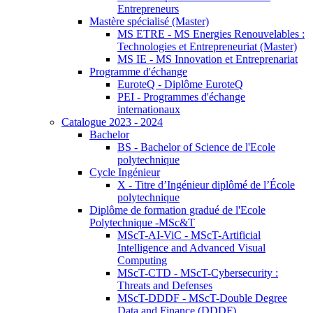
Entrepreneurs
Mastère spécialisé (Master)
MS ETRE - MS Energies Renouvelables :
Technologies et Entrepreneuriat (Master)
MS IE - MS Innovation et Entreprenariat
Programme d'échange
EuroteQ - Diplôme EuroteQ
PEI - Programmes d'échange
internationaux
Catalogue 2023 - 2024
Bachelor
BS - Bachelor of Science de l'Ecole
polytechnique
Cycle Ingénieur
X - Titre d’Ingénieur diplômé de l’École
polytechnique
Diplôme de formation gradué de l'Ecole
Polytechnique -MSc&T
MScT-AI-ViC - MScT-Artificial
Intelligence and Advanced Visual
Computing
MScT-CTD - MScT-Cybersecurity :
Threats and Defenses
MScT-DDDF - MScT-Double Degree
Data and Finance (DDDF)