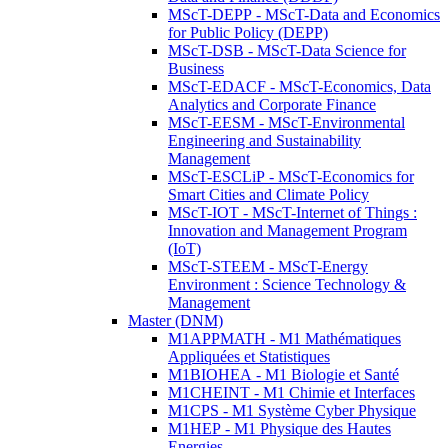
MScT-DEPP - MScT-Data and Economics
for Public Policy (DEPP)
MScT-DSB - MScT-Data Science for
Business
MScT-EDACF - MScT-Economics, Data
Analytics and Corporate Finance
MScT-EESM - MScT-Environmental
Engineering and Sustainability
Management
MScT-ESCLiP - MScT-Economics for
Smart Cities and Climate Policy
MScT-IOT - MScT-Internet of Things :
Innovation and Management Program
(IoT)
MScT-STEEM - MScT-Energy
Environment : Science Technology &
Management
Master (DNM)
M1APPMATH - M1 Mathématiques
Appliquées et Statistiques
M1BIOHEA - M1 Biologie et Santé
M1CHEINT - M1 Chimie et Interfaces
M1CPS - M1 Système Cyber Physique
M1HEP - M1 Physique des Hautes
Energies