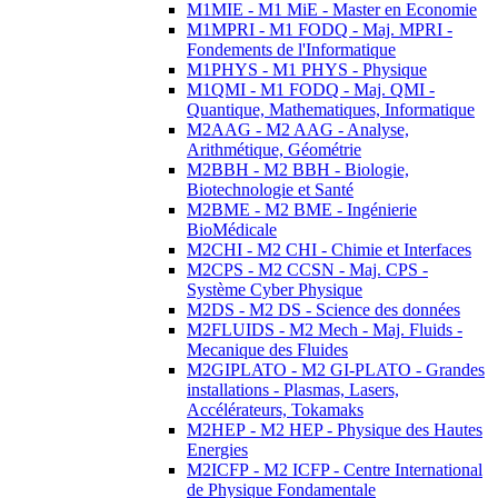
M1MIE - M1 MiE - Master en Economie
M1MPRI - M1 FODQ - Maj. MPRI -
Fondements de l'Informatique
M1PHYS - M1 PHYS - Physique
M1QMI - M1 FODQ - Maj. QMI -
Quantique, Mathematiques, Informatique
M2AAG - M2 AAG - Analyse,
Arithmétique, Géométrie
M2BBH - M2 BBH - Biologie,
Biotechnologie et Santé
M2BME - M2 BME - Ingénierie
BioMédicale
M2CHI - M2 CHI - Chimie et Interfaces
M2CPS - M2 CCSN - Maj. CPS -
Système Cyber Physique
M2DS - M2 DS - Science des données
M2FLUIDS - M2 Mech - Maj. Fluids -
Mecanique des Fluides
M2GIPLATO - M2 GI-PLATO - Grandes
installations - Plasmas, Lasers,
Accélérateurs, Tokamaks
M2HEP - M2 HEP - Physique des Hautes
Energies
M2ICFP - M2 ICFP - Centre International
de Physique Fondamentale