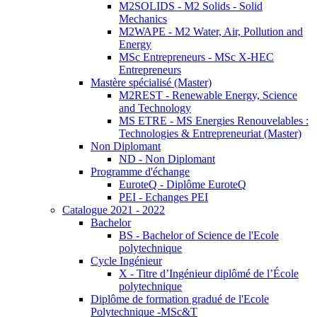
M2SOLIDS - M2 Solids - Solid
Mechanics
M2WAPE - M2 Water, Air, Pollution and
Energy
MSc Entrepreneurs - MSc X-HEC
Entrepreneurs
Mastère spécialisé (Master)
M2REST - Renewable Energy, Science
and Technology
MS ETRE - MS Energies Renouvelables :
Technologies & Entrepreneuriat (Master)
Non Diplomant
ND - Non Diplomant
Programme d'échange
EuroteQ - Diplôme EuroteQ
PEI - Echanges PEI
Catalogue 2021 - 2022
Bachelor
BS - Bachelor of Science de l'Ecole
polytechnique
Cycle Ingénieur
X - Titre d’Ingénieur diplômé de l’École
polytechnique
Diplôme de formation gradué de l'Ecole
Polytechnique -MSc&T