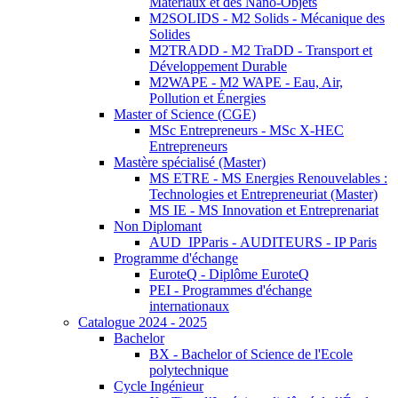
Matériaux et des Nano-Objets
M2SOLIDS - M2 Solids - Mécanique des
Solides
M2TRADD - M2 TraDD - Transport et
Développement Durable
M2WAPE - M2 WAPE - Eau, Air,
Pollution et Énergies
Master of Science (CGE)
MSc Entrepreneurs - MSc X-HEC
Entrepreneurs
Mastère spécialisé (Master)
MS ETRE - MS Energies Renouvelables :
Technologies et Entrepreneuriat (Master)
MS IE - MS Innovation et Entreprenariat
Non Diplomant
AUD_IPParis - AUDITEURS - IP Paris
Programme d'échange
EuroteQ - Diplôme EuroteQ
PEI - Programmes d'échange
internationaux
Catalogue 2024 - 2025
Bachelor
BX - Bachelor of Science de l'Ecole
polytechnique
Cycle Ingénieur