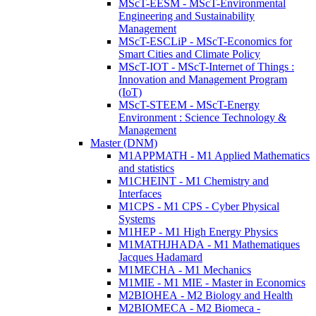
MScT-EESM - MScT-Environmental
Engineering and Sustainability
Management
MScT-ESCLiP - MScT-Economics for
Smart Cities and Climate Policy
MScT-IOT - MScT-Internet of Things :
Innovation and Management Program
(IoT)
MScT-STEEM - MScT-Energy
Environment : Science Technology &
Management
Master (DNM)
M1APPMATH - M1 Applied Mathematics
and statistics
M1CHEINT - M1 Chemistry and
Interfaces
M1CPS - M1 CPS - Cyber Physical
Systems
M1HEP - M1 High Energy Physics
M1MATHJHADA - M1 Mathematiques
Jacques Hadamard
M1MECHA - M1 Mechanics
M1MIE - M1 MIE - Master in Economics
M2BIOHEA - M2 Biology and Health
M2BIOMECA - M2 Biomeca -