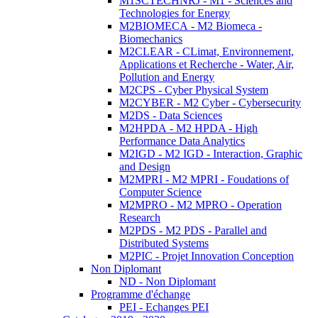
M1SCTECHNRJ - M1 - Sciences and
Technologies for Energy
M2BIOMECA - M2 Biomeca -
Biomechanics
M2CLEAR - CLimat, Environnement,
Applications et Recherche - Water, Air,
Pollution and Energy
M2CPS - Cyber Physical System
M2CYBER - M2 Cyber - Cybersecurity
M2DS - Data Sciences
M2HPDA - M2 HPDA - High
Performance Data Analytics
M2IGD - M2 IGD - Interaction, Graphic
and Design
M2MPRI - M2 MPRI - Foudations of
Computer Science
M2MPRO - M2 MPRO - Operation
Research
M2PDS - M2 PDS - Parallel and
Distributed Systems
M2PIC - Projet Innovation Conception
Non Diplomant
ND - Non Diplomant
Programme d'échange
PEI - Echanges PEI