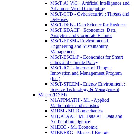
MScT-AI-ViC - Artificial Intelligence and
Advanced Visual Computing
MScT-CTD - Cybersecurity : Threats and
Defenses
MScT-DSB - Data Science for Business
MScT-EDACF - Economics, Data
Analytics and Corporate Finance
MScT-EESM - Environmental
Engineering and Sustainability
Management
MScT-ESCLiP - Economics for Smart
Cities and Climate Policy
MScT-IOT - Internet of Things :
Innovation and Management Program
(IoT)
MScT-STEEM - Energy Environment :
Science Technology & Management
Master (DNM)
M1APPMATH - M1 - Applied
Mathematics and statistics
M1BM - M1 Biomechanics
M1DATAAI - M1 Data AI - Data and
Artificial Intelligence
M1ECO - M1 Economie
M1ENERG - Master 1 Énergie