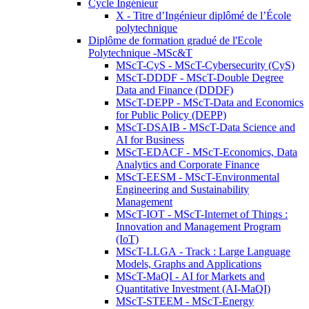
Cycle Ingénieur
X - Titre d’Ingénieur diplômé de l’École
polytechnique
Diplôme de formation gradué de l'Ecole
Polytechnique -MSc&T
MScT-CyS - MScT-Cybersecurity (CyS)
MScT-DDDF - MScT-Double Degree
Data and Finance (DDDF)
MScT-DEPP - MScT-Data and Economics
for Public Policy (DEPP)
MScT-DSAIB - MScT-Data Science and
AI for Business
MScT-EDACF - MScT-Economics, Data
Analytics and Corporate Finance
MScT-EESM - MScT-Environmental
Engineering and Sustainability
Management
MScT-IOT - MScT-Internet of Things :
Innovation and Management Program
(IoT)
MScT-LLGA - Track : Large Language
Models, Graphs and Applications
MScT-MaQI - AI for Markets and
Quantitative Investment (AI-MaQI)
MScT-STEEM - MScT-Energy