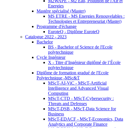
M2WAPE - M2 Eau, Pollution de l'Air et
Energies
Mastère spécialisé (Master)
MS ETRE - MS Energies Renouvelables :
Technologies et Entrepreneuriat (Master)
Programme d'échange
EuroteQ - Diplôme EuroteQ
Catalogue 2022 - 2023
Bachelor
BS - Bachelor of Science de l'Ecole
polytechnique
Cycle Ingénieur
X - Titre d’Ingénieur diplômé de l’École
polytechnique
Diplôme de formation gradué de l'Ecole
Polytechnique -MSc&T
MScT-AI-ViC - MScT-Artificial
Intelligence and Advanced Visual
Computing
MScT-CTD - MScT-Cybersecurity :
Threats and Defenses
MScT-DSB - MScT-Data Science for
Business
MScT-EDACF - MScT-Economics, Data
Analytics and Corporate Finance