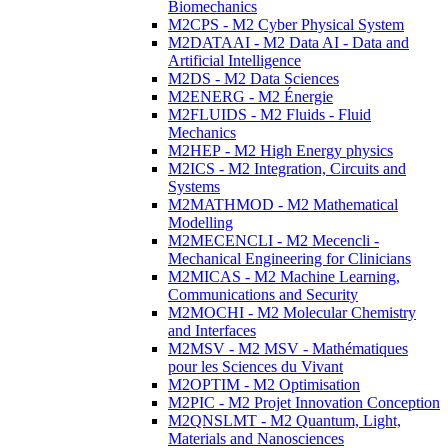
Biomechanics
M2CPS - M2 Cyber Physical System
M2DATAAI - M2 Data AI - Data and
Artificial Intelligence
M2DS - M2 Data Sciences
M2ENERG - M2 Énergie
M2FLUIDS - M2 Fluids - Fluid
Mechanics
M2HEP - M2 High Energy physics
M2ICS - M2 Integration, Circuits and
Systems
M2MATHMOD - M2 Mathematical
Modelling
M2MECENCLI - M2 Mecencli -
Mechanical Engineering for Clinicians
M2MICAS - M2 Machine Learning,
Communications and Security
M2MOCHI - M2 Molecular Chemistry
and Interfaces
M2MSV - M2 MSV - Mathématiques
pour les Sciences du Vivant
M2OPTIM - M2 Optimisation
M2PIC - M2 Projet Innovation Conception
M2QNSLMT - M2 Quantum, Light,
Materials and Nanosciences