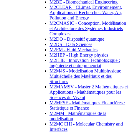
M2BE - Biomechanical Engineering
M2CLEAR - CLimat, Environnement,
Applications et Recherche - Water, Air,
Pollution and Energy
M2CMASIC - Conception, Modélisation
et Architecture des Systèmes Industriels
Complexes
M2DQ - Dispositif quantique
M2DS - Data Sciences
M2FM - Fluid Mechanics
M2HEP - High Energy physics
M2ITIE - Innovation Technologique :
ingénierie et entrepreneuriat
M2M4S - Modélisation Multiphysique
Multiéchelle des Matériaux et des
Structures
M2MAMSV - Master 2 Mathématiques et
Applications - Mathématiques pour les
Sciences du Vivant
M2MFSF - Mathématiques Financières :
Statistique et Finance
M2MM - Mathématiques de la
modélisation
M2MOCHI - Molecular Chemistry and
Interfaces