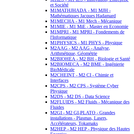
et Société
M1MATHJHADA - M1 MJH -
Mathématiques Jacques Hadamard
M1MECHA - M1 Mech - Mécanique
M1MIE - M1 MiE - Master en Economie
M1MPRI - M1 MPRI - Fondements de
l'Informatique
M1PHYSICS - M1 PHYS - Physique
M2AAG - M2 AAG - Analyse,
Arithmétique, Géométrie
M2BIOHEA - M2 BH - Biologie et Santé
M2BIOMECA - M2 BME - Ingénierie
BioMédicale
M2CHEINT - M2 CI - Chimie et
Interfaces
M2CPS - M2 CPS - Système Cyber
Physique
M2DS - M2 DS - Data Science
M2FLUIDS - M2 Fluids - Mécanique des
Fluides
M2GI - M2 GI-PLATO - Grandes
installations - Plasmas, Lasers,
Accélérateurs, Tokamaks
M2HEP - M2 HEP - Physique des Hautes