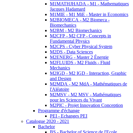
M1MATHJHADA - M1 - Mathematiques
Jacques Hadamard
M1MIE - M1 MiE - Master in Economics
M2BIOMECA - M2 Biomeca -
Biomechanics
M2BM - M2 Biomechanics
M2CFP - M2 CFP - Concepts in
Fundamental Physics
M2CPS - Cyber Physical System
M2DS - Data Sciences
M2ENERG - Master 2 Énergie
M2FLUIDS - M2 Fluids - Fluid
Mechanics
M2IGD - M2 IGD - Interaction, Graphic
and Design
M2MDA - M2 MdA - Mathématiques de
l'Aléatoire
M2MSV - M2 MSV - Mathématiques
pour les Sciences du Vivant
M2PIC - Projet Innovation Conception
Programme d'échange
PEI - Echanges PEI
Catalogue 2020 - 2021
Bachelor
BS - Bachelor of Science de l'Ecole