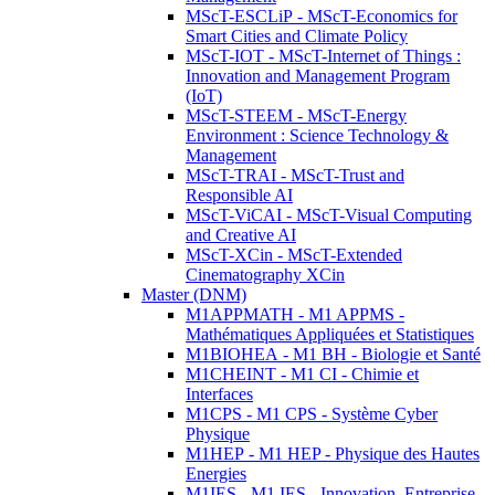
MScT-ESCLiP - MScT-Economics for
Smart Cities and Climate Policy
MScT-IOT - MScT-Internet of Things :
Innovation and Management Program
(IoT)
MScT-STEEM - MScT-Energy
Environment : Science Technology &
Management
MScT-TRAI - MScT-Trust and
Responsible AI
MScT-ViCAI - MScT-Visual Computing
and Creative AI
MScT-XCin - MScT-Extended
Cinematography XCin
Master (DNM)
M1APPMATH - M1 APPMS -
Mathématiques Appliquées et Statistiques
M1BIOHEA - M1 BH - Biologie et Santé
M1CHEINT - M1 CI - Chimie et
Interfaces
M1CPS - M1 CPS - Système Cyber
Physique
M1HEP - M1 HEP - Physique des Hautes
Energies
M1IES - M1 IES - Innovation, Entreprise