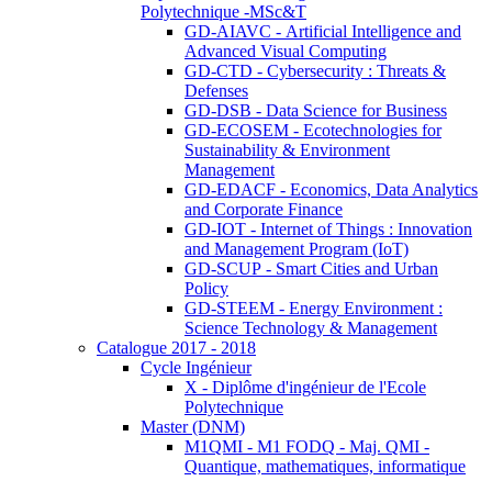
Polytechnique -MSc&T
GD-AIAVC - Artificial Intelligence and
Advanced Visual Computing
GD-CTD - Cybersecurity : Threats &
Defenses
GD-DSB - Data Science for Business
GD-ECOSEM - Ecotechnologies for
Sustainability & Environment
Management
GD-EDACF - Economics, Data Analytics
and Corporate Finance
GD-IOT - Internet of Things : Innovation
and Management Program (IoT)
GD-SCUP - Smart Cities and Urban
Policy
GD-STEEM - Energy Environment :
Science Technology & Management
Catalogue 2017 - 2018
Cycle Ingénieur
X - Diplôme d'ingénieur de l'Ecole
Polytechnique
Master (DNM)
M1QMI - M1 FODQ - Maj. QMI -
Quantique, mathematiques, informatique