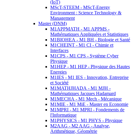
(IoT)
MScT-STEEM - MScT-Energy
Environment : Science Technology &
Management
Master (DNM)
M1APPMATH - M1 APPMS -
Mathématiques Appliquées et Statistiques
M1BIOHEA - M1 BH - Biologie et Santé
M1CHEINT - M1 CI - Chimie et
Interfaces
M1CPS - M1 CPS - Système Cyber
Physique
M1HEP - M1 HEP - Physique des Hautes
Energies
M1IES - M1 IES - Innovation, Entreprise
et Société
M1MATHJHADA - M1 MJH -
Mathématiques Jacques Hadamard
M1MECHA - M1 Mech - Mécanique
M1MIE - M1 MiE - Master en Economie
M1MPRI - M1 MPRI - Fondements de
l'Informatique
M1PHYSICS - M1 PHYS - Physique
M2AAG - M2 AAG - Analyse,
Arithmétique, Géométrie