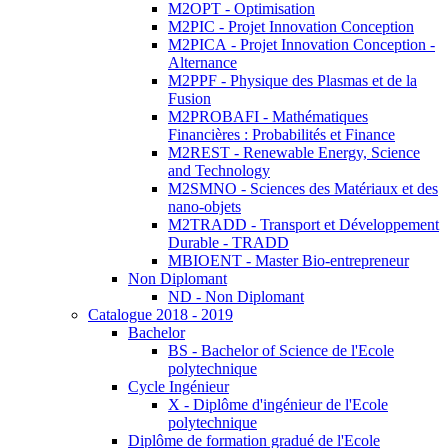
M2OPT - Optimisation
M2PIC - Projet Innovation Conception
M2PICA - Projet Innovation Conception -
Alternance
M2PPF - Physique des Plasmas et de la
Fusion
M2PROBAFI - Mathématiques
Financières : Probabilités et Finance
M2REST - Renewable Energy, Science
and Technology
M2SMNO - Sciences des Matériaux et des
nano-objets
M2TRADD - Transport et Développement
Durable - TRADD
MBIOENT - Master Bio-entrepreneur
Non Diplomant
ND - Non Diplomant
Catalogue 2018 - 2019
Bachelor
BS - Bachelor of Science de l'Ecole
polytechnique
Cycle Ingénieur
X - Diplôme d'ingénieur de l'Ecole
polytechnique
Diplôme de formation gradué de l'Ecole