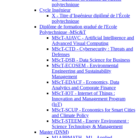
polytechnique
Cycle Ingénieur
X - Titre d’Ingénieur diplômé de l’École
polytechnique
Diplôme de formation gradué de l'Ecole
Polytechnique -MSc&T
MScT-AIAVC - Artificial Intelligence and
Advanced Visual Computing
MScT-CTD - Cybersecurity : Threats and
Defenses
MScT-DSB - Data Science for Business
MScT-ECOSEM - Environmental
Engineering and Sustainability
Management
MScT-EDACF - Economics, Data
Analytics and Corporate Finance
MScT-IOT - Internet of Things :
Innovation and Management Program
(IoT)
MScT-SCUP - Economics for Smart Cities
and Climate Policy
MScT-STEEM - Energy Environment :
Science Technology & Management
Master (DNM)
M1APPMATH - M1 - Applied