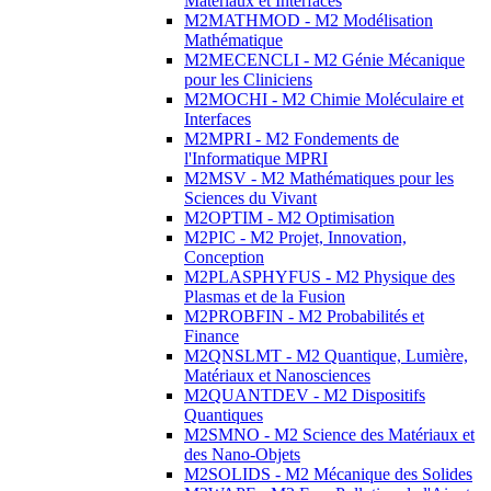
Matériaux et Interfaces
M2MATHMOD - M2 Modélisation
Mathématique
M2MECENCLI - M2 Génie Mécanique
pour les Cliniciens
M2MOCHI - M2 Chimie Moléculaire et
Interfaces
M2MPRI - M2 Fondements de
l'Informatique MPRI
M2MSV - M2 Mathématiques pour les
Sciences du Vivant
M2OPTIM - M2 Optimisation
M2PIC - M2 Projet, Innovation,
Conception
M2PLASPHYFUS - M2 Physique des
Plasmas et de la Fusion
M2PROBFIN - M2 Probabilités et
Finance
M2QNSLMT - M2 Quantique, Lumière,
Matériaux et Nanosciences
M2QUANTDEV - M2 Dispositifs
Quantiques
M2SMNO - M2 Science des Matériaux et
des Nano-Objets
M2SOLIDS - M2 Mécanique des Solides