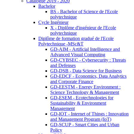
Catalogue 2019 - 2020
Bachelor
BS - Bachelor of Science de l'Ecole
polytechnique
Cycle Ingénieur
X - Diplôme d'ingénieur de l'Ecole
polytechnique
Diplôme de formation gradué de l'Ecole
Polytechnique -MSc&T
GD-AIM - Artificial Intelligence and
Advanced Visual Computing
GD-CYBSEC - Cybersecurity : Threats
and Defenses
GD-DSB - Data Science for Business
GD-EDCF - Economics, Data Analytics
and Corporate Finance
GD-EESTM - Energy Environment :
Science Technology & Management
GD-ESEM - Ecotechnologies for
Sustainability & Environment
Management
GD-IOT - Internet of Things : Innovation
and Management Program (IoT)
GD-SCUP - Smart Cities and Urban
Policy