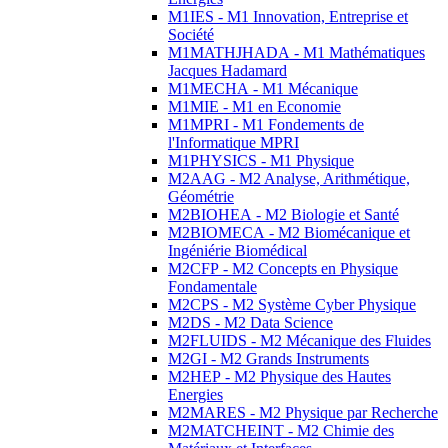
M1IES - M1 Innovation, Entreprise et
Société
M1MATHJHADA - M1 Mathématiques
Jacques Hadamard
M1MECHA - M1 Mécanique
M1MIE - M1 en Economie
M1MPRI - M1 Fondements de
l'Informatique MPRI
M1PHYSICS - M1 Physique
M2AAG - M2 Analyse, Arithmétique,
Géométrie
M2BIOHEA - M2 Biologie et Santé
M2BIOMECA - M2 Biomécanique et
Ingéniérie Biomédical
M2CFP - M2 Concepts en Physique
Fondamentale
M2CPS - M2 Système Cyber Physique
M2DS - M2 Data Science
M2FLUIDS - M2 Mécanique des Fluides
M2GI - M2 Grands Instruments
M2HEP - M2 Physique des Hautes
Energies
M2MARES - M2 Physique par Recherche
M2MATCHEINT - M2 Chimie des