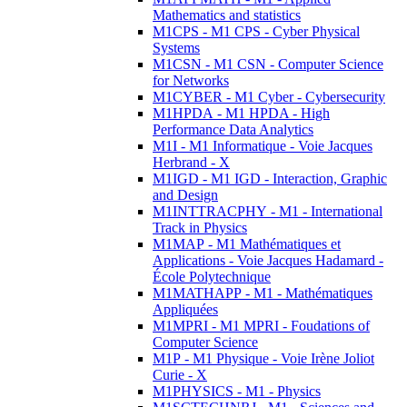
Mathematics and statistics
M1CPS - M1 CPS - Cyber Physical
Systems
M1CSN - M1 CSN - Computer Science
for Networks
M1CYBER - M1 Cyber - Cybersecurity
M1HPDA - M1 HPDA - High
Performance Data Analytics
M1I - M1 Informatique - Voie Jacques
Herbrand - X
M1IGD - M1 IGD - Interaction, Graphic
and Design
M1INTTRACPHY - M1 - International
Track in Physics
M1MAP - M1 Mathématiques et
Applications - Voie Jacques Hadamard -
École Polytechnique
M1MATHAPP - M1 - Mathématiques
Appliquées
M1MPRI - M1 MPRI - Foudations of
Computer Science
M1P - M1 Physique - Voie Irène Joliot
Curie - X
M1PHYSICS - M1 - Physics