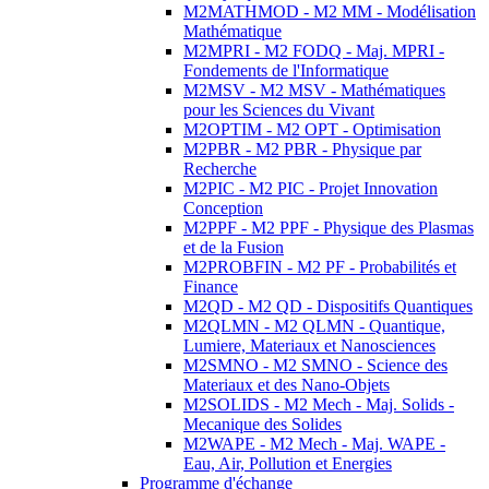
M2MATHMOD - M2 MM - Modélisation
Mathématique
M2MPRI - M2 FODQ - Maj. MPRI -
Fondements de l'Informatique
M2MSV - M2 MSV - Mathématiques
pour les Sciences du Vivant
M2OPTIM - M2 OPT - Optimisation
M2PBR - M2 PBR - Physique par
Recherche
M2PIC - M2 PIC - Projet Innovation
Conception
M2PPF - M2 PPF - Physique des Plasmas
et de la Fusion
M2PROBFIN - M2 PF - Probabilités et
Finance
M2QD - M2 QD - Dispositifs Quantiques
M2QLMN - M2 QLMN - Quantique,
Lumiere, Materiaux et Nanosciences
M2SMNO - M2 SMNO - Science des
Materiaux et des Nano-Objets
M2SOLIDS - M2 Mech - Maj. Solids -
Mecanique des Solides
M2WAPE - M2 Mech - Maj. WAPE -
Eau, Air, Pollution et Energies
Programme d'échange