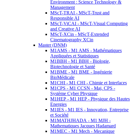
Environment : Science Technology &
Management
MScT-TRAI - MScT-Trust and
Responsible AI
MScT-ViCAI - MScT-Visual Computing
and Creative AI
MScT-XCin - MScT-Extended
Cinematography XCin
Master (DNM)
M1AMS - M1 AMS - Mathématiques
Appliquées et Statistiques
M1BBH - M1 BBH - Biologie,
Biotechnologie et Santé
M1BME - M1 BME - Ingénierie
BioMédicale
M1CHI - M1 CHI - Chimie et Interfaces
M1CPS - M1 CCSN - Maj. CPS -
Système Cyber Physique
M1HEP - M1 HEP - Physique des Hautes
Energies
M1IES - M1 IES - Innovation, Entreprise
et Société
M1MATHJHADA - M1 MJH -
Mathematiques Jacques Hadamard
M1MEC - M1 Mech - Mecanique