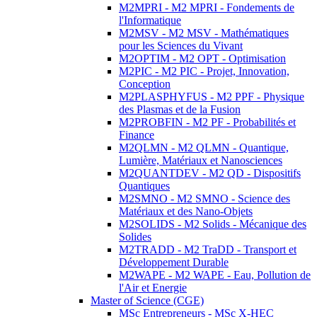
M2MPRI - M2 MPRI - Fondements de
l'Informatique
M2MSV - M2 MSV - Mathématiques
pour les Sciences du Vivant
M2OPTIM - M2 OPT - Optimisation
M2PIC - M2 PIC - Projet, Innovation,
Conception
M2PLASPHYFUS - M2 PPF - Physique
des Plasmas et de la Fusion
M2PROBFIN - M2 PF - Probabilités et
Finance
M2QLMN - M2 QLMN - Quantique,
Lumière, Matériaux et Nanosciences
M2QUANTDEV - M2 QD - Dispositifs
Quantiques
M2SMNO - M2 SMNO - Science des
Matériaux et des Nano-Objets
M2SOLIDS - M2 Solids - Mécanique des
Solides
M2TRADD - M2 TraDD - Transport et
Développement Durable
M2WAPE - M2 WAPE - Eau, Pollution de
l'Air et Energie
Master of Science (CGE)
MSc Entrepreneurs - MSc X-HEC