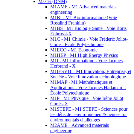
Master (DNM)
M1AME - M1 Advanced materials
engineering
M1BI - M1 Bio-informatique (Voie
Rosalind Franklin)
M1BS - M1 Biologie-Santé - Voie Boris
Ephrussi-X
M1C - M1 Chimie - Voie Fréderic Joliot-
Curie - Ecole Polytechnique
M1ECO - M1 Economie
M1HEP - M1 High Energy Physics
M1I - M1 Informatique - Voie Jacques
Herbrand - X
M1IESVIT - M1 Innovation, Entreprise, et
Société - Voie Innovation technologique
M1MAP - M1 Mathématiques et
Applications - Voie Jacques Hadamard -
École Polytechnique
M1P - M1 Physique - Voie Irène Joliot
Curie - X
M1STEPE - M1 STEPE - Sciences pour
les défis de l'environnement/Sciences for
environmentals challenges
M2AME - Advanced materials
engineering