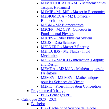
M1MATHJHADA - M1 - Mathematiques
Jacques Hadamard
M1MIE - M1 MiE - Master in Economics
M2BIOMECA - M2 Biomeca -
Biomechanics
M2BM - M2 Biomechanics
M2CFP - M2 CFP - Concepts in
Fundamental Physics
M2CPS - Cyber Physical System
M2DS - Data Sciences
M2ENERG - Master 2 Énergie
M2FLUIDS - M2 Fluids - Fluid
Mechanics
M2IGD - M2 IGD - Interaction, Graphic
and Design
M2MDA - M2 MdA - Mathématiques de
l'Aléatoire
M2MSV - M2 MSV - Mathématiques
pour les Sciences du Vivant
M2PIC - Projet Innovation Conception
Programme d'échange
PEI - Echanges PEI
Catalogue 2020 - 2021
Bachelor
BS - Bachelor of Science de l'Ecole