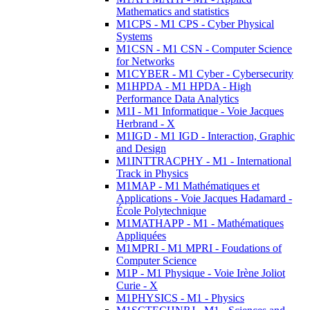
Mathematics and statistics
M1CPS - M1 CPS - Cyber Physical
Systems
M1CSN - M1 CSN - Computer Science
for Networks
M1CYBER - M1 Cyber - Cybersecurity
M1HPDA - M1 HPDA - High
Performance Data Analytics
M1I - M1 Informatique - Voie Jacques
Herbrand - X
M1IGD - M1 IGD - Interaction, Graphic
and Design
M1INTTRACPHY - M1 - International
Track in Physics
M1MAP - M1 Mathématiques et
Applications - Voie Jacques Hadamard -
École Polytechnique
M1MATHAPP - M1 - Mathématiques
Appliquées
M1MPRI - M1 MPRI - Foudations of
Computer Science
M1P - M1 Physique - Voie Irène Joliot
Curie - X
M1PHYSICS - M1 - Physics