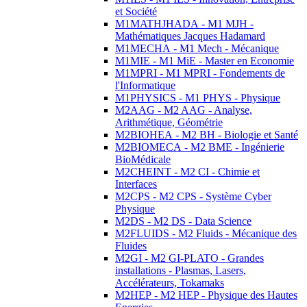
et Société
M1MATHJHADA - M1 MJH -
Mathématiques Jacques Hadamard
M1MECHA - M1 Mech - Mécanique
M1MIE - M1 MiE - Master en Economie
M1MPRI - M1 MPRI - Fondements de
l'Informatique
M1PHYSICS - M1 PHYS - Physique
M2AAG - M2 AAG - Analyse,
Arithmétique, Géométrie
M2BIOHEA - M2 BH - Biologie et Santé
M2BIOMECA - M2 BME - Ingénierie
BioMédicale
M2CHEINT - M2 CI - Chimie et
Interfaces
M2CPS - M2 CPS - Système Cyber
Physique
M2DS - M2 DS - Data Science
M2FLUIDS - M2 Fluids - Mécanique des
Fluides
M2GI - M2 GI-PLATO - Grandes
installations - Plasmas, Lasers,
Accélérateurs, Tokamaks
M2HEP - M2 HEP - Physique des Hautes