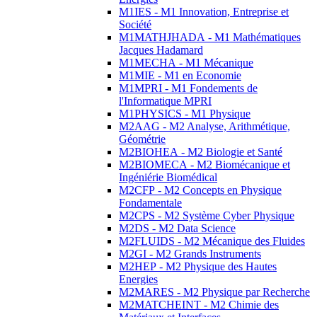
M1IES - M1 Innovation, Entreprise et
Société
M1MATHJHADA - M1 Mathématiques
Jacques Hadamard
M1MECHA - M1 Mécanique
M1MIE - M1 en Economie
M1MPRI - M1 Fondements de
l'Informatique MPRI
M1PHYSICS - M1 Physique
M2AAG - M2 Analyse, Arithmétique,
Géométrie
M2BIOHEA - M2 Biologie et Santé
M2BIOMECA - M2 Biomécanique et
Ingéniérie Biomédical
M2CFP - M2 Concepts en Physique
Fondamentale
M2CPS - M2 Système Cyber Physique
M2DS - M2 Data Science
M2FLUIDS - M2 Mécanique des Fluides
M2GI - M2 Grands Instruments
M2HEP - M2 Physique des Hautes
Energies
M2MARES - M2 Physique par Recherche
M2MATCHEINT - M2 Chimie des