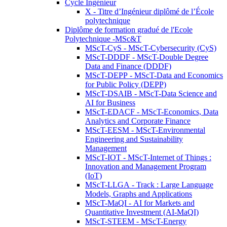
Cycle Ingénieur
X - Titre d’Ingénieur diplômé de l’École
polytechnique
Diplôme de formation gradué de l'Ecole
Polytechnique -MSc&T
MScT-CyS - MScT-Cybersecurity (CyS)
MScT-DDDF - MScT-Double Degree
Data and Finance (DDDF)
MScT-DEPP - MScT-Data and Economics
for Public Policy (DEPP)
MScT-DSAIB - MScT-Data Science and
AI for Business
MScT-EDACF - MScT-Economics, Data
Analytics and Corporate Finance
MScT-EESM - MScT-Environmental
Engineering and Sustainability
Management
MScT-IOT - MScT-Internet of Things :
Innovation and Management Program
(IoT)
MScT-LLGA - Track : Large Language
Models, Graphs and Applications
MScT-MaQI - AI for Markets and
Quantitative Investment (AI-MaQI)
MScT-STEEM - MScT-Energy