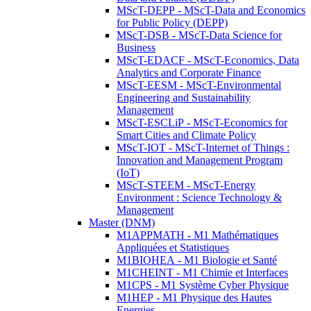
MScT-DEPP - MScT-Data and Economics
for Public Policy (DEPP)
MScT-DSB - MScT-Data Science for
Business
MScT-EDACF - MScT-Economics, Data
Analytics and Corporate Finance
MScT-EESM - MScT-Environmental
Engineering and Sustainability
Management
MScT-ESCLiP - MScT-Economics for
Smart Cities and Climate Policy
MScT-IOT - MScT-Internet of Things :
Innovation and Management Program
(IoT)
MScT-STEEM - MScT-Energy
Environment : Science Technology &
Management
Master (DNM)
M1APPMATH - M1 Mathématiques
Appliquées et Statistiques
M1BIOHEA - M1 Biologie et Santé
M1CHEINT - M1 Chimie et Interfaces
M1CPS - M1 Système Cyber Physique
M1HEP - M1 Physique des Hautes
Energies