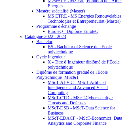
M2WAPE - M2 Eau, Pollution de l'Air et
Energies
Mastère spécialisé (Master)
MS ETRE - MS Energies Renouvelables :
Technologies et Entrepreneuriat (Master)
Programme d'échange
EuroteQ - Diplôme EuroteQ
Catalogue 2022 - 2023
Bachelor
BS - Bachelor of Science de l'Ecole
polytechnique
Cycle Ingénieur
X - Titre d’Ingénieur diplômé de l’École
polytechnique
Diplôme de formation gradué de l'Ecole
Polytechnique -MSc&T
MScT-AI-ViC - MScT-Artificial
Intelligence and Advanced Visual
Computing
MScT-CTD - MScT-Cybersecurity :
Threats and Defenses
MScT-DSB - MScT-Data Science for
Business
MScT-EDACF - MScT-Economics, Data
Analytics and Corporate Finance