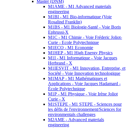
Master (DNM)
M1AME - M1 Advanced materials
engineering
M1BI - M1 Bio-informatique (Voie
Rosalind Franklin)
M1BS - M1 Biologie-Santé - Voie Boris
Ephrussi-X
M1C - M1 Chimie - Voie Fréderic Joliot-
Curie - Ecole Polytechnique
M1ECO - M1 Economie
M1HEP - M1 High Energy Physics
M1I - M1 Informatique - Voie Jacques
Herbrand - X
M1IESVIT - M1 Innovation, Entreprise, et
Société - Voie Innovation technologique
M1MAP - M1 Mathématiques et
Applications - Voie Jacques Hadamard -
École Polytechnique
M1P - M1 Physique - Voie Irène Joliot
Curie - X
M1STEPE - M1 STEPE - Sciences pour
les défis de l'environnement/Sciences for
environmentals challenges
M2AME - Advanced materials
engineering