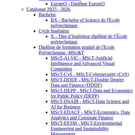
EuroteQ - Diplôme EuroteQ
Catalogue 2025 - 2026
Bachelor
BX - Bachelor of Science de l'Ecole
polytechnique
Cycle Ingénieur
X - Titre d’Ingénieur diplômé de l’École
polytechnique
Diplôme de formation gradué de l'Ecole
Polytechnique -MSc&T
MScT-AI-ViC - MScT-Artificial
Intelligence and Advanced Visual
Computing
MScT-CyS - MScT-Cybersecurity (CyS)
MScT-DDDF - MScT-Double Degree
Data and Finance (DDDF)
MScT-DEPP - MScT-Data and Economics
for Public Policy (DEPP)
MScT-DSAIB - MScT-Data Science and
AI for Business
MScT-EDACF - MScT-Economics, Data
Analytics and Corporate Finance
MScT-EESM - MScT-Environmental
Engineering and Sustainability
Management