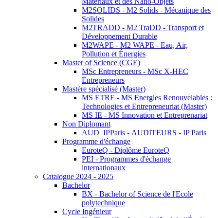
Matériaux et des Nano-Objets
M2SOLIDS - M2 Solids - Mécanique des
Solides
M2TRADD - M2 TraDD - Transport et
Développement Durable
M2WAPE - M2 WAPE - Eau, Air,
Pollution et Énergies
Master of Science (CGE)
MSc Entrepreneurs - MSc X-HEC
Entrepreneurs
Mastère spécialisé (Master)
MS ETRE - MS Energies Renouvelables :
Technologies et Entrepreneuriat (Master)
MS IE - MS Innovation et Entreprenariat
Non Diplomant
AUD_IPParis - AUDITEURS - IP Paris
Programme d'échange
EuroteQ - Diplôme EuroteQ
PEI - Programmes d'échange
internationaux
Catalogue 2024 - 2025
Bachelor
BX - Bachelor of Science de l'Ecole
polytechnique
Cycle Ingénieur