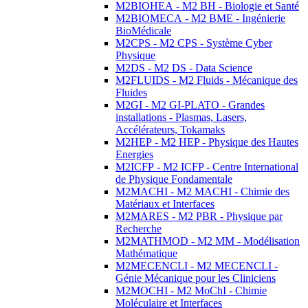
M2BIOHEA - M2 BH - Biologie et Santé
M2BIOMECA - M2 BME - Ingénierie
BioMédicale
M2CPS - M2 CPS - Système Cyber
Physique
M2DS - M2 DS - Data Science
M2FLUIDS - M2 Fluids - Mécanique des
Fluides
M2GI - M2 GI-PLATO - Grandes
installations - Plasmas, Lasers,
Accélérateurs, Tokamaks
M2HEP - M2 HEP - Physique des Hautes
Energies
M2ICFP - M2 ICFP - Centre International
de Physique Fondamentale
M2MACHI - M2 MACHI - Chimie des
Matériaux et Interfaces
M2MARES - M2 PBR - Physique par
Recherche
M2MATHMOD - M2 MM - Modélisation
Mathématique
M2MECENCLI - M2 MECENCLI -
Génie Mécanique pour les Cliniciens
M2MOCHI - M2 MoChI - Chimie
Moléculaire et Interfaces