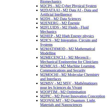
Biomechanics
M2CPS - M2 Cyber Physical System
M2DATAAI - M2 Data AI - Data and
Artificial Intelligence
M2DS - M2 Data Sciences
M2ENERG - M2 Énergie
M2FLUIDS - M2 Fluids - Fluid
Mechanics
M2HEP - M2 High Energy physics
M2ICS - M2 Integration, Circuits and
Systems
M2MATHMOD - M2 Mathematical
Modelling
M2MECENCLI - M2 Mecencli -
Mechanical Engineering for Clinicians
M2MICAS - M2 Machine Learning,
Communications and Security
M2MOCHI - M2 Molecular Chemistry
and Interfaces
M2MSV - M2 MSV - Mathématiques
pour les Sciences du Vivant
M2OPTIM - M2 Optimisation
M2PIC - M2 Projet Innovation Conception
M2QNSLMT - M2 Quantum, Light,
Materials and Nanosciences