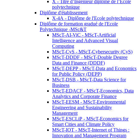
X - Titre d’Ingénieur diplômé de l’École
polytechnique
Diplôme d'établissement
X-4A - Diplôme de l'Ecole polytechnique
Diplôme de formation gradué de l'Ecole
Polytechnique -MSc&T
MScT-AI-ViC - MScT-Artificial
Intelligence and Advanced Visual
Computing
MScT-CyS - MScT-Cybersecurity (CyS)
MScT-DDDF - MScT-Double Degree
Data and Finance (DDDF)
MScT-DEPP - MScT-Data and Economics
for Public Policy (DEPP)
MScT-DSB - MScT-Data Science for
Business
MScT-EDACF - MScT-Economics, Data
Analytics and Corporate Finance
MScT-EESM - MScT-Environmental
Engineering and Sustainability
Management
MScT-ESCLiP - MScT-Economics for
Smart Cities and Climate Policy
MScT-IOT - MScT-Internet of Things :
Innovation and Management Program