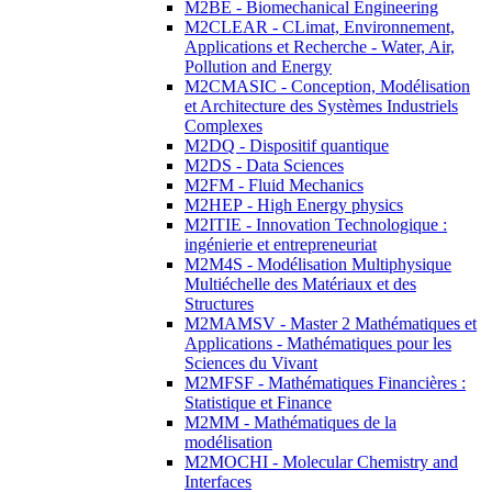
M2BE - Biomechanical Engineering
M2CLEAR - CLimat, Environnement,
Applications et Recherche - Water, Air,
Pollution and Energy
M2CMASIC - Conception, Modélisation
et Architecture des Systèmes Industriels
Complexes
M2DQ - Dispositif quantique
M2DS - Data Sciences
M2FM - Fluid Mechanics
M2HEP - High Energy physics
M2ITIE - Innovation Technologique :
ingénierie et entrepreneuriat
M2M4S - Modélisation Multiphysique
Multiéchelle des Matériaux et des
Structures
M2MAMSV - Master 2 Mathématiques et
Applications - Mathématiques pour les
Sciences du Vivant
M2MFSF - Mathématiques Financières :
Statistique et Finance
M2MM - Mathématiques de la
modélisation
M2MOCHI - Molecular Chemistry and
Interfaces