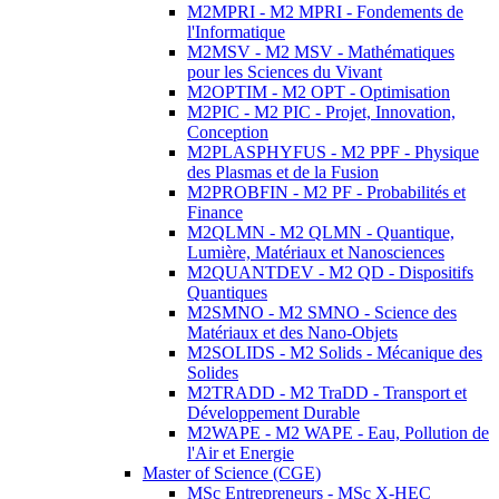
M2MPRI - M2 MPRI - Fondements de
l'Informatique
M2MSV - M2 MSV - Mathématiques
pour les Sciences du Vivant
M2OPTIM - M2 OPT - Optimisation
M2PIC - M2 PIC - Projet, Innovation,
Conception
M2PLASPHYFUS - M2 PPF - Physique
des Plasmas et de la Fusion
M2PROBFIN - M2 PF - Probabilités et
Finance
M2QLMN - M2 QLMN - Quantique,
Lumière, Matériaux et Nanosciences
M2QUANTDEV - M2 QD - Dispositifs
Quantiques
M2SMNO - M2 SMNO - Science des
Matériaux et des Nano-Objets
M2SOLIDS - M2 Solids - Mécanique des
Solides
M2TRADD - M2 TraDD - Transport et
Développement Durable
M2WAPE - M2 WAPE - Eau, Pollution de
l'Air et Energie
Master of Science (CGE)
MSc Entrepreneurs - MSc X-HEC