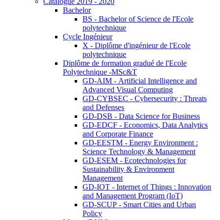
Catalogue 2019 - 2020
Bachelor
BS - Bachelor of Science de l'Ecole
polytechnique
Cycle Ingénieur
X - Diplôme d'ingénieur de l'Ecole
polytechnique
Diplôme de formation gradué de l'Ecole
Polytechnique -MSc&T
GD-AIM - Artificial Intelligence and
Advanced Visual Computing
GD-CYBSEC - Cybersecurity : Threats
and Defenses
GD-DSB - Data Science for Business
GD-EDCF - Economics, Data Analytics
and Corporate Finance
GD-EESTM - Energy Environment :
Science Technology & Management
GD-ESEM - Ecotechnologies for
Sustainability & Environment
Management
GD-IOT - Internet of Things : Innovation
and Management Program (IoT)
GD-SCUP - Smart Cities and Urban
Policy