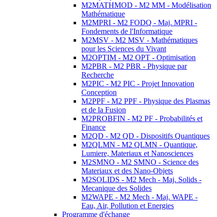
M2MATHMOD - M2 MM - Modélisation
Mathématique
M2MPRI - M2 FODQ - Maj. MPRI -
Fondements de l'Informatique
M2MSV - M2 MSV - Mathématiques
pour les Sciences du Vivant
M2OPTIM - M2 OPT - Optimisation
M2PBR - M2 PBR - Physique par
Recherche
M2PIC - M2 PIC - Projet Innovation
Conception
M2PPF - M2 PPF - Physique des Plasmas
et de la Fusion
M2PROBFIN - M2 PF - Probabilités et
Finance
M2QD - M2 QD - Dispositifs Quantiques
M2QLMN - M2 QLMN - Quantique,
Lumiere, Materiaux et Nanosciences
M2SMNO - M2 SMNO - Science des
Materiaux et des Nano-Objets
M2SOLIDS - M2 Mech - Maj. Solids -
Mecanique des Solides
M2WAPE - M2 Mech - Maj. WAPE -
Eau, Air, Pollution et Energies
Programme d'échange