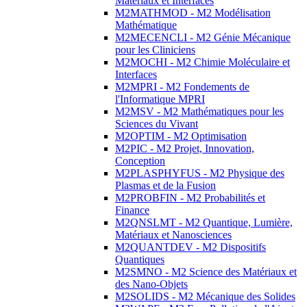
Matériaux et Interfaces
M2MATHMOD - M2 Modélisation
Mathématique
M2MECENCLI - M2 Génie Mécanique
pour les Cliniciens
M2MOCHI - M2 Chimie Moléculaire et
Interfaces
M2MPRI - M2 Fondements de
l'Informatique MPRI
M2MSV - M2 Mathématiques pour les
Sciences du Vivant
M2OPTIM - M2 Optimisation
M2PIC - M2 Projet, Innovation,
Conception
M2PLASPHYFUS - M2 Physique des
Plasmas et de la Fusion
M2PROBFIN - M2 Probabilités et
Finance
M2QNSLMT - M2 Quantique, Lumière,
Matériaux et Nanosciences
M2QUANTDEV - M2 Dispositifs
Quantiques
M2SMNO - M2 Science des Matériaux et
des Nano-Objets
M2SOLIDS - M2 Mécanique des Solides