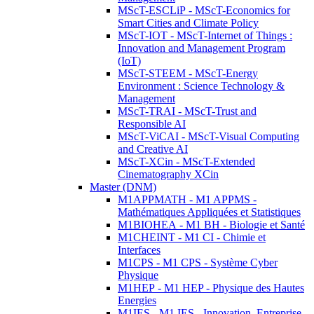
MScT-ESCLiP - MScT-Economics for
Smart Cities and Climate Policy
MScT-IOT - MScT-Internet of Things :
Innovation and Management Program
(IoT)
MScT-STEEM - MScT-Energy
Environment : Science Technology &
Management
MScT-TRAI - MScT-Trust and
Responsible AI
MScT-ViCAI - MScT-Visual Computing
and Creative AI
MScT-XCin - MScT-Extended
Cinematography XCin
Master (DNM)
M1APPMATH - M1 APPMS -
Mathématiques Appliquées et Statistiques
M1BIOHEA - M1 BH - Biologie et Santé
M1CHEINT - M1 CI - Chimie et
Interfaces
M1CPS - M1 CPS - Système Cyber
Physique
M1HEP - M1 HEP - Physique des Hautes
Energies
M1IES - M1 IES - Innovation, Entreprise