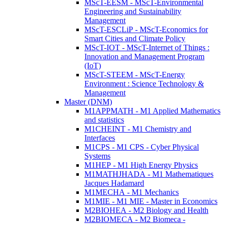
MScT-EESM - MScT-Environmental
Engineering and Sustainability
Management
MScT-ESCLiP - MScT-Economics for
Smart Cities and Climate Policy
MScT-IOT - MScT-Internet of Things :
Innovation and Management Program
(IoT)
MScT-STEEM - MScT-Energy
Environment : Science Technology &
Management
Master (DNM)
M1APPMATH - M1 Applied Mathematics
and statistics
M1CHEINT - M1 Chemistry and
Interfaces
M1CPS - M1 CPS - Cyber Physical
Systems
M1HEP - M1 High Energy Physics
M1MATHJHADA - M1 Mathematiques
Jacques Hadamard
M1MECHA - M1 Mechanics
M1MIE - M1 MIE - Master in Economics
M2BIOHEA - M2 Biology and Health
M2BIOMECA - M2 Biomeca -