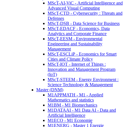
MScT-AI-ViC - Artificial Intelligence and
Advanced Visual Computing
MScT-CTD - Cybersecurity : Threats and
Defenses
MScT-DSB - Data Science for Business
MScT-EDACF - Economics, Data
Analytics and Corporate Finance
MScT-EESM - Environmental
Engineering and Sustainability
Management
MScT-ESCLiP - Economics for Smart
Cities and Climate Policy
MScT-IOT - Internet of Things :
Innovation and Management Program
(IoT)
MScT-STEEM - Energy Environment :
Science Technology & Management
Master (DNM)
M1APPMATH - M1 - Applied
Mathematics and statistics
M1BM - M1 Biomechanics
M1DATAAI - M1 Data AI - Data and
Artificial Intelligence
M1ECO - M1 Economie
M1ENERG - Master 1 Énergie