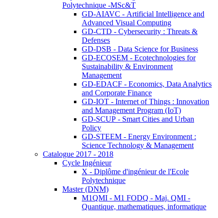
Polytechnique -MSc&T
GD-AIAVC - Artificial Intelligence and
Advanced Visual Computing
GD-CTD - Cybersecurity : Threats &
Defenses
GD-DSB - Data Science for Business
GD-ECOSEM - Ecotechnologies for
Sustainability & Environment
Management
GD-EDACF - Economics, Data Analytics
and Corporate Finance
GD-IOT - Internet of Things : Innovation
and Management Program (IoT)
GD-SCUP - Smart Cities and Urban
Policy
GD-STEEM - Energy Environment :
Science Technology & Management
Catalogue 2017 - 2018
Cycle Ingénieur
X - Diplôme d'ingénieur de l'Ecole
Polytechnique
Master (DNM)
M1QMI - M1 FODQ - Maj. QMI -
Quantique, mathematiques, informatique