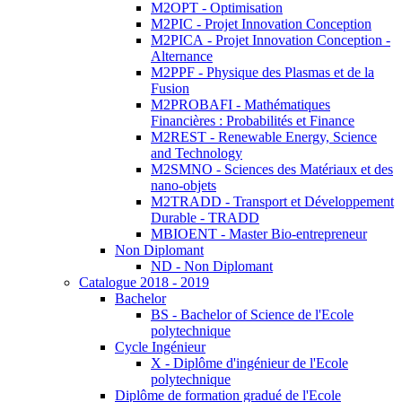
M2OPT - Optimisation
M2PIC - Projet Innovation Conception
M2PICA - Projet Innovation Conception -
Alternance
M2PPF - Physique des Plasmas et de la
Fusion
M2PROBAFI - Mathématiques
Financières : Probabilités et Finance
M2REST - Renewable Energy, Science
and Technology
M2SMNO - Sciences des Matériaux et des
nano-objets
M2TRADD - Transport et Développement
Durable - TRADD
MBIOENT - Master Bio-entrepreneur
Non Diplomant
ND - Non Diplomant
Catalogue 2018 - 2019
Bachelor
BS - Bachelor of Science de l'Ecole
polytechnique
Cycle Ingénieur
X - Diplôme d'ingénieur de l'Ecole
polytechnique
Diplôme de formation gradué de l'Ecole