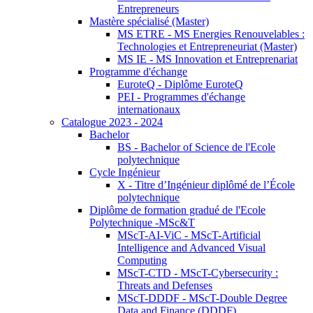
Entrepreneurs
Mastère spécialisé (Master)
MS ETRE - MS Energies Renouvelables :
Technologies et Entrepreneuriat (Master)
MS IE - MS Innovation et Entreprenariat
Programme d'échange
EuroteQ - Diplôme EuroteQ
PEI - Programmes d'échange
internationaux
Catalogue 2023 - 2024
Bachelor
BS - Bachelor of Science de l'Ecole
polytechnique
Cycle Ingénieur
X - Titre d’Ingénieur diplômé de l’École
polytechnique
Diplôme de formation gradué de l'Ecole
Polytechnique -MSc&T
MScT-AI-ViC - MScT-Artificial
Intelligence and Advanced Visual
Computing
MScT-CTD - MScT-Cybersecurity :
Threats and Defenses
MScT-DDDF - MScT-Double Degree
Data and Finance (DDDF)