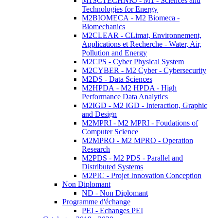
M1SCTECHNRJ - M1 - Sciences and
Technologies for Energy
M2BIOMECA - M2 Biomeca -
Biomechanics
M2CLEAR - CLimat, Environnement,
Applications et Recherche - Water, Air,
Pollution and Energy
M2CPS - Cyber Physical System
M2CYBER - M2 Cyber - Cybersecurity
M2DS - Data Sciences
M2HPDA - M2 HPDA - High
Performance Data Analytics
M2IGD - M2 IGD - Interaction, Graphic
and Design
M2MPRI - M2 MPRI - Foudations of
Computer Science
M2MPRO - M2 MPRO - Operation
Research
M2PDS - M2 PDS - Parallel and
Distributed Systems
M2PIC - Projet Innovation Conception
Non Diplomant
ND - Non Diplomant
Programme d'échange
PEI - Echanges PEI