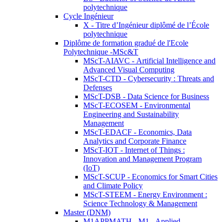
polytechnique
Cycle Ingénieur
X - Titre d’Ingénieur diplômé de l’École
polytechnique
Diplôme de formation gradué de l'Ecole
Polytechnique -MSc&T
MScT-AIAVC - Artificial Intelligence and
Advanced Visual Computing
MScT-CTD - Cybersecurity : Threats and
Defenses
MScT-DSB - Data Science for Business
MScT-ECOSEM - Environmental
Engineering and Sustainability
Management
MScT-EDACF - Economics, Data
Analytics and Corporate Finance
MScT-IOT - Internet of Things :
Innovation and Management Program
(IoT)
MScT-SCUP - Economics for Smart Cities
and Climate Policy
MScT-STEEM - Energy Environment :
Science Technology & Management
Master (DNM)
M1APPMATH - M1 - Applied