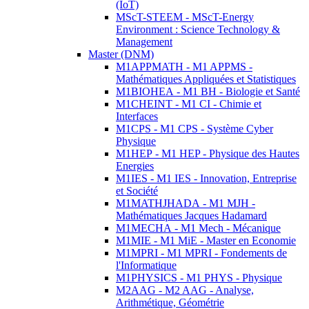
(IoT)
MScT-STEEM - MScT-Energy
Environment : Science Technology &
Management
Master (DNM)
M1APPMATH - M1 APPMS -
Mathématiques Appliquées et Statistiques
M1BIOHEA - M1 BH - Biologie et Santé
M1CHEINT - M1 CI - Chimie et
Interfaces
M1CPS - M1 CPS - Système Cyber
Physique
M1HEP - M1 HEP - Physique des Hautes
Energies
M1IES - M1 IES - Innovation, Entreprise
et Société
M1MATHJHADA - M1 MJH -
Mathématiques Jacques Hadamard
M1MECHA - M1 Mech - Mécanique
M1MIE - M1 MiE - Master en Economie
M1MPRI - M1 MPRI - Fondements de
l'Informatique
M1PHYSICS - M1 PHYS - Physique
M2AAG - M2 AAG - Analyse,
Arithmétique, Géométrie