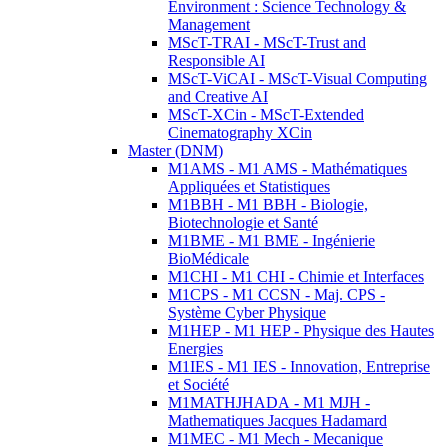
Environment : Science Technology &
Management
MScT-TRAI - MScT-Trust and
Responsible AI
MScT-ViCAI - MScT-Visual Computing
and Creative AI
MScT-XCin - MScT-Extended
Cinematography XCin
Master (DNM)
M1AMS - M1 AMS - Mathématiques
Appliquées et Statistiques
M1BBH - M1 BBH - Biologie,
Biotechnologie et Santé
M1BME - M1 BME - Ingénierie
BioMédicale
M1CHI - M1 CHI - Chimie et Interfaces
M1CPS - M1 CCSN - Maj. CPS -
Système Cyber Physique
M1HEP - M1 HEP - Physique des Hautes
Energies
M1IES - M1 IES - Innovation, Entreprise
et Société
M1MATHJHADA - M1 MJH -
Mathematiques Jacques Hadamard
M1MEC - M1 Mech - Mecanique