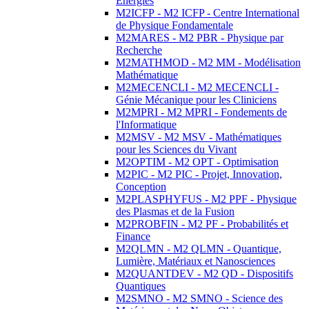
Energies
M2ICFP - M2 ICFP - Centre International
de Physique Fondamentale
M2MARES - M2 PBR - Physique par
Recherche
M2MATHMOD - M2 MM - Modélisation
Mathématique
M2MECENCLI - M2 MECENCLI -
Génie Mécanique pour les Cliniciens
M2MPRI - M2 MPRI - Fondements de
l'Informatique
M2MSV - M2 MSV - Mathématiques
pour les Sciences du Vivant
M2OPTIM - M2 OPT - Optimisation
M2PIC - M2 PIC - Projet, Innovation,
Conception
M2PLASPHYFUS - M2 PPF - Physique
des Plasmas et de la Fusion
M2PROBFIN - M2 PF - Probabilités et
Finance
M2QLMN - M2 QLMN - Quantique,
Lumière, Matériaux et Nanosciences
M2QUANTDEV - M2 QD - Dispositifs
Quantiques
M2SMNO - M2 SMNO - Science des