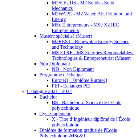
M2SOLIDS - M2 Solids - Solid
Mechanics
M2WAPE - M2 Water, Air, Pollution and
Energy
MSc Entrepreneurs - MSc X-HEC
Entrepreneurs
Mastère spécialisé (Master)
M2REST - Renewable Energy, Science
and Technology
MS ETRE - MS Energies Renouvelables :
Technologies & Entrepreneuriat (Master)
Non Diplomant
ND - Non Diplomant
Programme d'échange
EuroteQ - Diplôme EuroteQ
PEI - Echanges PEI
Catalogue 2021 - 2022
Bachelor
BS - Bachelor of Science de l'Ecole
polytechnique
Cycle Ingénieur
X - Titre d’Ingénieur diplômé de l’École
polytechnique
Diplôme de formation gradué de l'Ecole
Polytechnique -MSc&T