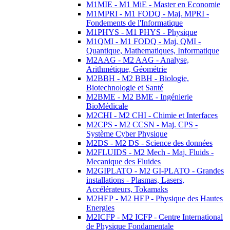
M1MIE - M1 MiE - Master en Economie
M1MPRI - M1 FODQ - Maj. MPRI -
Fondements de l'Informatique
M1PHYS - M1 PHYS - Physique
M1QMI - M1 FODQ - Maj. QMI -
Quantique, Mathematiques, Informatique
M2AAG - M2 AAG - Analyse,
Arithmétique, Géométrie
M2BBH - M2 BBH - Biologie,
Biotechnologie et Santé
M2BME - M2 BME - Ingénierie
BioMédicale
M2CHI - M2 CHI - Chimie et Interfaces
M2CPS - M2 CCSN - Maj. CPS -
Système Cyber Physique
M2DS - M2 DS - Science des données
M2FLUIDS - M2 Mech - Maj. Fluids -
Mecanique des Fluides
M2GIPLATO - M2 GI-PLATO - Grandes
installations - Plasmas, Lasers,
Accélérateurs, Tokamaks
M2HEP - M2 HEP - Physique des Hautes
Energies
M2ICFP - M2 ICFP - Centre International
de Physique Fondamentale