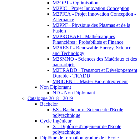
M2OPT - Optimisation
M2PIC - Projet Innovation Conception
M2PICA - Projet Innovation Conception -
Alternance
M2PPF - Physique des Plasmas et de la
Fusion
M2PROBAFI - Mathématiques
Financières : Probabilités et Finance
M2REST - Renewable Energy, Science
and Technology
M2SMNO - Sciences des Matériaux et des
nano-objets
M2TRADD - Transport et Développement
Durable - TRADD
MBIOENT - Master Bio-entrepreneur
Non Diplomant
ND - Non Diplomant
Catalogue 2018 - 2019
Bachelor
BS - Bachelor of Science de l'Ecole
polytechnique
Cycle Ingénieur
X - Diplôme d'ingénieur de l'Ecole
polytechnique
Diplôme de formation gradué de l'Ecole