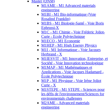
Master (DNM)
M1AME - M1 Advanced materials
engineering
M1BI - M1 Bio-informatique (Voie
Rosalind Franklin)
M1BS - M1 Biologie-Santé - Voie Boris
Ephrussi-X
M1C - M1 Chimie - Voie Fréderic Joliot-
Curie - Ecole Polytechnique
M1ECO - M1 Economie
M1HEP - M1 High Energy Physics
M1I - M1 Informatique - Voie Jacques
Herbrand - X
M1IESVIT - M1 Innovation, Entreprise, et
Société - Voie Innovation technologique
M1MAP - M1 Mathématiques et
Applications - Voie Jacques Hadamard -
École Polytechnique
M1P - M1 Physique - Voie Irène Joliot
Curie - X
M1STEPE - M1 STEPE - Sciences pour
les défis de l'environnement/Sciences for
environmentals challenges
M2AME - Advanced materials
engineering