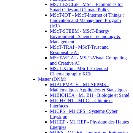
MScT-ESCLiP - MScT-Economics for
Smart Cities and Climate Policy
MScT-IOT - MScT-Internet of Things :
Innovation and Management Program
(IoT)
MScT-STEEM - MScT-Energy
Environment : Science Technology &
Management
MScT-TRAI - MScT-Trust and
Responsible AI
MScT-ViCAI - MScT-Visual Computing
and Creative AI
MScT-XCin - MScT-Extended
Cinematography XCin
Master (DNM)
M1APPMATH - M1 APPMS -
Mathématiques Appliquées et Statistiques
M1BIOHEA - M1 BH - Biologie et Santé
M1CHEINT - M1 CI - Chimie et
Interfaces
M1CPS - M1 CPS - Système Cyber
Physique
M1HEP - M1 HEP - Physique des Hautes
Energies
M1IES - M1 IES - Innovation, Entreprise