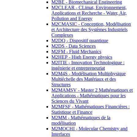
M2BE - Biomechanical Engineering
M2CLEAR - CLimat, Environnement,
Applications et Recherche - Water, Air,
Pollution and Energy
M2CMASIC - Conception, Modélisation
et Architecture des Systèmes Industriels
Complexes
M2DQ - Dispositif quantique
M2DS - Data Sciences
M2FM - Fluid Mechanics
M2HEP - High Energy physics
M2ITIE - Innovation Technologique :
ingénierie et entrepreneuriat
M2M4S - Modélisation Multiphysique
Multiéchelle des Matériaux et des
Structures
M2MAMSV - Master 2 Mathématiques et
Applications - Mathématiques pour les
Sciences du Vivant
M2MFSF - Mathématiques Financières :
Statistique et Finance
M2MM - Mathématiques de la
modélisation
M2MOCHI - Molecular Chemistry and
Interfaces