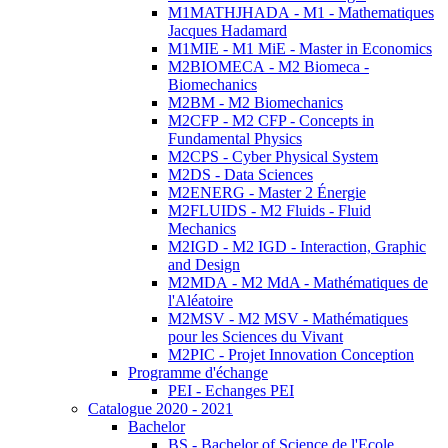
M1MATHJHADA - M1 - Mathematiques
Jacques Hadamard
M1MIE - M1 MiE - Master in Economics
M2BIOMECA - M2 Biomeca -
Biomechanics
M2BM - M2 Biomechanics
M2CFP - M2 CFP - Concepts in
Fundamental Physics
M2CPS - Cyber Physical System
M2DS - Data Sciences
M2ENERG - Master 2 Énergie
M2FLUIDS - M2 Fluids - Fluid
Mechanics
M2IGD - M2 IGD - Interaction, Graphic
and Design
M2MDA - M2 MdA - Mathématiques de
l'Aléatoire
M2MSV - M2 MSV - Mathématiques
pour les Sciences du Vivant
M2PIC - Projet Innovation Conception
Programme d'échange
PEI - Echanges PEI
Catalogue 2020 - 2021
Bachelor
BS - Bachelor of Science de l'Ecole