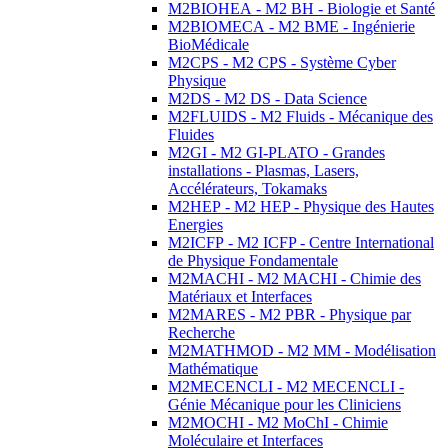
M2BIOHEA - M2 BH - Biologie et Santé
M2BIOMECA - M2 BME - Ingénierie
BioMédicale
M2CPS - M2 CPS - Système Cyber
Physique
M2DS - M2 DS - Data Science
M2FLUIDS - M2 Fluids - Mécanique des
Fluides
M2GI - M2 GI-PLATO - Grandes
installations - Plasmas, Lasers,
Accélérateurs, Tokamaks
M2HEP - M2 HEP - Physique des Hautes
Energies
M2ICFP - M2 ICFP - Centre International
de Physique Fondamentale
M2MACHI - M2 MACHI - Chimie des
Matériaux et Interfaces
M2MARES - M2 PBR - Physique par
Recherche
M2MATHMOD - M2 MM - Modélisation
Mathématique
M2MECENCLI - M2 MECENCLI -
Génie Mécanique pour les Cliniciens
M2MOCHI - M2 MoChI - Chimie
Moléculaire et Interfaces