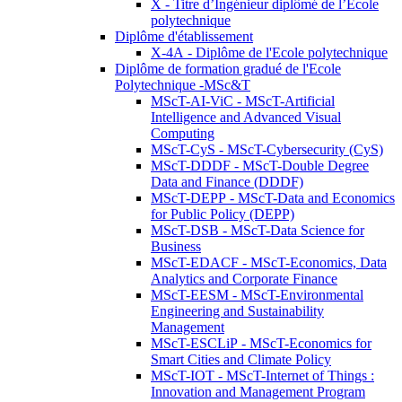
X - Titre d’Ingénieur diplômé de l’École
polytechnique
Diplôme d'établissement
X-4A - Diplôme de l'Ecole polytechnique
Diplôme de formation gradué de l'Ecole
Polytechnique -MSc&T
MScT-AI-ViC - MScT-Artificial
Intelligence and Advanced Visual
Computing
MScT-CyS - MScT-Cybersecurity (CyS)
MScT-DDDF - MScT-Double Degree
Data and Finance (DDDF)
MScT-DEPP - MScT-Data and Economics
for Public Policy (DEPP)
MScT-DSB - MScT-Data Science for
Business
MScT-EDACF - MScT-Economics, Data
Analytics and Corporate Finance
MScT-EESM - MScT-Environmental
Engineering and Sustainability
Management
MScT-ESCLiP - MScT-Economics for
Smart Cities and Climate Policy
MScT-IOT - MScT-Internet of Things :
Innovation and Management Program