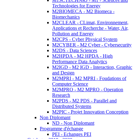
M1SCTECHNRJ - M1 - Sciences and
Technologies for Energy
M2BIOMECA - M2 Biomeca -
Biomechanics
M2CLEAR - CLimat, Environnement,
Applications et Recherche - Water, Air,
Pollution and Energy
M2CPS - Cyber Physical System
M2CYBER - M2 Cyber - Cybersecurity
M2DS - Data Sciences
M2HPDA - M2 HPDA - High
Performance Data Analytics
M2IGD - M2 IGD - Interaction, Graphic
and Design
M2MPRI - M2 MPRI - Foudations of
Computer Science
M2MPRO - M2 MPRO - Operation
Research
M2PDS - M2 PDS - Parallel and
Distributed Systems
M2PIC - Projet Innovation Conception
Non Diplomant
ND - Non Diplomant
Programme d'échange
PEI - Echanges PEI