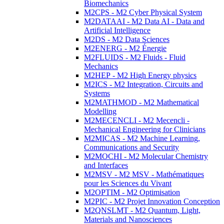
Biomechanics
M2CPS - M2 Cyber Physical System
M2DATAAI - M2 Data AI - Data and
Artificial Intelligence
M2DS - M2 Data Sciences
M2ENERG - M2 Énergie
M2FLUIDS - M2 Fluids - Fluid
Mechanics
M2HEP - M2 High Energy physics
M2ICS - M2 Integration, Circuits and
Systems
M2MATHMOD - M2 Mathematical
Modelling
M2MECENCLI - M2 Mecencli -
Mechanical Engineering for Clinicians
M2MICAS - M2 Machine Learning,
Communications and Security
M2MOCHI - M2 Molecular Chemistry
and Interfaces
M2MSV - M2 MSV - Mathématiques
pour les Sciences du Vivant
M2OPTIM - M2 Optimisation
M2PIC - M2 Projet Innovation Conception
M2QNSLMT - M2 Quantum, Light,
Materials and Nanosciences