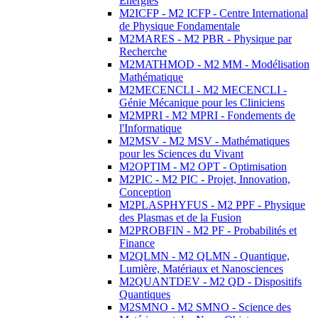
Energies
M2ICFP - M2 ICFP - Centre International
de Physique Fondamentale
M2MARES - M2 PBR - Physique par
Recherche
M2MATHMOD - M2 MM - Modélisation
Mathématique
M2MECENCLI - M2 MECENCLI -
Génie Mécanique pour les Cliniciens
M2MPRI - M2 MPRI - Fondements de
l'Informatique
M2MSV - M2 MSV - Mathématiques
pour les Sciences du Vivant
M2OPTIM - M2 OPT - Optimisation
M2PIC - M2 PIC - Projet, Innovation,
Conception
M2PLASPHYFUS - M2 PPF - Physique
des Plasmas et de la Fusion
M2PROBFIN - M2 PF - Probabilités et
Finance
M2QLMN - M2 QLMN - Quantique,
Lumière, Matériaux et Nanosciences
M2QUANTDEV - M2 QD - Dispositifs
Quantiques
M2SMNO - M2 SMNO - Science des