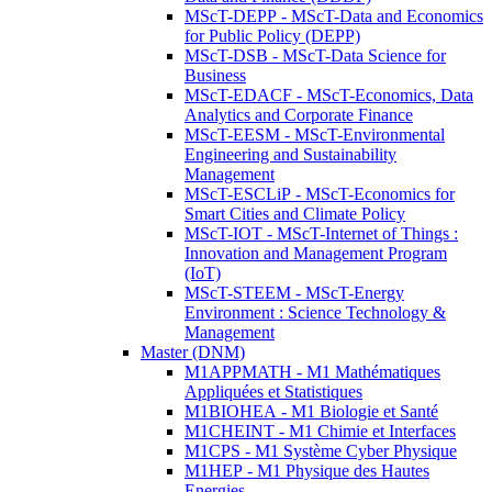
MScT-DEPP - MScT-Data and Economics
for Public Policy (DEPP)
MScT-DSB - MScT-Data Science for
Business
MScT-EDACF - MScT-Economics, Data
Analytics and Corporate Finance
MScT-EESM - MScT-Environmental
Engineering and Sustainability
Management
MScT-ESCLiP - MScT-Economics for
Smart Cities and Climate Policy
MScT-IOT - MScT-Internet of Things :
Innovation and Management Program
(IoT)
MScT-STEEM - MScT-Energy
Environment : Science Technology &
Management
Master (DNM)
M1APPMATH - M1 Mathématiques
Appliquées et Statistiques
M1BIOHEA - M1 Biologie et Santé
M1CHEINT - M1 Chimie et Interfaces
M1CPS - M1 Système Cyber Physique
M1HEP - M1 Physique des Hautes
Energies