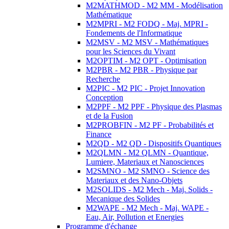
M2MATHMOD - M2 MM - Modélisation
Mathématique
M2MPRI - M2 FODQ - Maj. MPRI -
Fondements de l'Informatique
M2MSV - M2 MSV - Mathématiques
pour les Sciences du Vivant
M2OPTIM - M2 OPT - Optimisation
M2PBR - M2 PBR - Physique par
Recherche
M2PIC - M2 PIC - Projet Innovation
Conception
M2PPF - M2 PPF - Physique des Plasmas
et de la Fusion
M2PROBFIN - M2 PF - Probabilités et
Finance
M2QD - M2 QD - Dispositifs Quantiques
M2QLMN - M2 QLMN - Quantique,
Lumiere, Materiaux et Nanosciences
M2SMNO - M2 SMNO - Science des
Materiaux et des Nano-Objets
M2SOLIDS - M2 Mech - Maj. Solids -
Mecanique des Solides
M2WAPE - M2 Mech - Maj. WAPE -
Eau, Air, Pollution et Energies
Programme d'échange