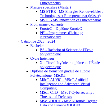
Entrepreneurs
Mastère spécialisé (Master)
MS ETRE - MS Energies Renouvelables :
Technologies et Entrepreneuriat (Master)
MS IE - MS Innovation et Entreprenariat
Programme d'échange
EuroteQ - Diplôme EuroteQ
PEI - Programmes d'échange
internationaux
Catalogue 2023 - 2024
Bachelor
BS - Bachelor of Science de l'Ecole
polytechnique
Cycle Ingénieur
X - Titre d’Ingénieur diplômé de l’École
polytechnique
Diplôme de formation gradué de l'Ecole
Polytechnique -MSc&T
MScT-AI-ViC - MScT-Artificial
Intelligence and Advanced Visual
Computing
MScT-CTD - MScT-Cybersecurity :
Threats and Defenses
MScT-DDDF - MScT-Double Degree
Data and Finance (DDDF)