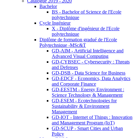
Catalogue 2019 - 2020
Bachelor
BS - Bachelor of Science de l'Ecole
polytechnique
Cycle Ingénieur
X - Diplôme d'ingénieur de l'Ecole
polytechnique
Diplôme de formation gradué de l'Ecole
Polytechnique -MSc&T
GD-AIM - Artificial Intelligence and
Advanced Visual Computing
GD-CYBSEC - Cybersecurity : Threats
and Defenses
GD-DSB - Data Science for Business
GD-EDCF - Economics, Data Analytics
and Corporate Finance
GD-EESTM - Energy Environment :
Science Technology & Management
GD-ESEM - Ecotechnologies for
Sustainability & Environment
Management
GD-IOT - Internet of Things : Innovation
and Management Program (IoT)
GD-SCUP - Smart Cities and Urban
Policy