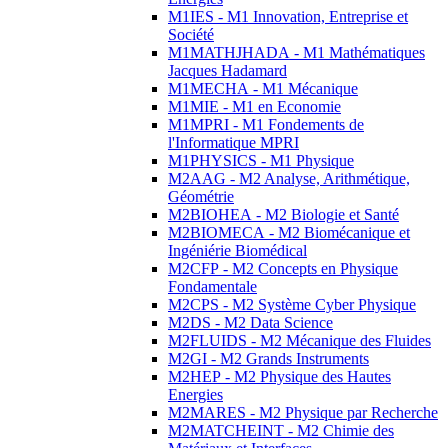
M1IES - M1 Innovation, Entreprise et
Société
M1MATHJHADA - M1 Mathématiques
Jacques Hadamard
M1MECHA - M1 Mécanique
M1MIE - M1 en Economie
M1MPRI - M1 Fondements de
l'Informatique MPRI
M1PHYSICS - M1 Physique
M2AAG - M2 Analyse, Arithmétique,
Géométrie
M2BIOHEA - M2 Biologie et Santé
M2BIOMECA - M2 Biomécanique et
Ingéniérie Biomédical
M2CFP - M2 Concepts en Physique
Fondamentale
M2CPS - M2 Système Cyber Physique
M2DS - M2 Data Science
M2FLUIDS - M2 Mécanique des Fluides
M2GI - M2 Grands Instruments
M2HEP - M2 Physique des Hautes
Energies
M2MARES - M2 Physique par Recherche
M2MATCHEINT - M2 Chimie des