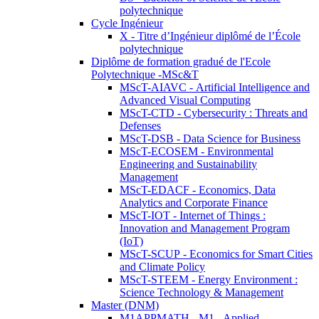
polytechnique
Cycle Ingénieur
X - Titre d’Ingénieur diplômé de l’École
polytechnique
Diplôme de formation gradué de l'Ecole
Polytechnique -MSc&T
MScT-AIAVC - Artificial Intelligence and
Advanced Visual Computing
MScT-CTD - Cybersecurity : Threats and
Defenses
MScT-DSB - Data Science for Business
MScT-ECOSEM - Environmental
Engineering and Sustainability
Management
MScT-EDACF - Economics, Data
Analytics and Corporate Finance
MScT-IOT - Internet of Things :
Innovation and Management Program
(IoT)
MScT-SCUP - Economics for Smart Cities
and Climate Policy
MScT-STEEM - Energy Environment :
Science Technology & Management
Master (DNM)
M1APPMATH - M1 - Applied