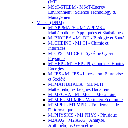
(IoT)
MScT-STEEM - MScT-Energy
Environment : Science Technology &
Management
Master (DNM)
M1APPMATH - M1 APPMS -
Mathématiques Appliquées et Statistiques
M1BIOHEA - M1 BH - Biologie et Santé
M1CHEINT - M1 CI - Chimie et
Interfaces
M1CPS - M1 CPS - Système Cyber
Physique
M1HEP - M1 HEP - Physique des Hautes
Energies
M1IES - M1 IES - Innovation, Entreprise
et Société
M1MATHJHADA - M1 MJH -
Mathématiques Jacques Hadamard
M1MECHA - M1 Mech - Mécanique
M1MIE - M1 MiE - Master en Economie
M1MPRI - M1 MPRI - Fondements de
l'Informatique
M1PHYSICS - M1 PHYS - Physique
M2AAG - M2 AAG - Analyse,
Arithmétique, Géométrie