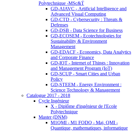
Polytechnique -MSc&T
GD-AIAVC - Artificial Intelligence and
Advanced Visual Computing
GD-CTD - Cybersecurity : Threats &
Defenses
GD-DSB - Data Science for Business
GD-ECOSEM - Ecotechnologies for
Sustainability & Environment
Management
GD-EDACF - Economics, Data Analytics
and Corporate Finance
GD-IOT - Internet of Things : Innovation
and Management Program (IoT)
GD-SCUP - Smart Cities and Urban
Policy
GD-STEEM - Energy Environment :
Science Technology & Management
Catalogue 2017 - 2018
Cycle Ingénieur
X - Diplôme d'ingénieur de l'Ecole
Polytechnique
Master (DNM)
M1QMI - M1 FODQ - Maj. QMI -
Quantique, mathematiques, informatique