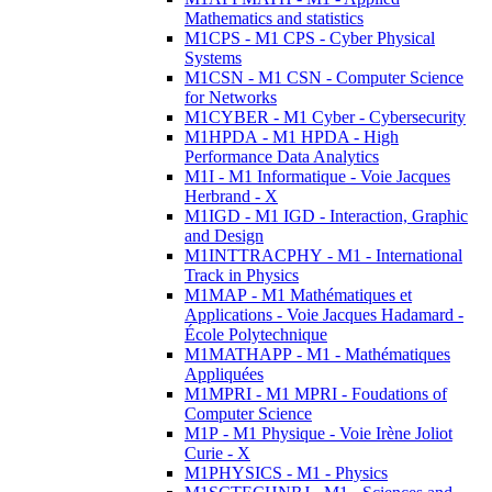
Mathematics and statistics
M1CPS - M1 CPS - Cyber Physical
Systems
M1CSN - M1 CSN - Computer Science
for Networks
M1CYBER - M1 Cyber - Cybersecurity
M1HPDA - M1 HPDA - High
Performance Data Analytics
M1I - M1 Informatique - Voie Jacques
Herbrand - X
M1IGD - M1 IGD - Interaction, Graphic
and Design
M1INTTRACPHY - M1 - International
Track in Physics
M1MAP - M1 Mathématiques et
Applications - Voie Jacques Hadamard -
École Polytechnique
M1MATHAPP - M1 - Mathématiques
Appliquées
M1MPRI - M1 MPRI - Foudations of
Computer Science
M1P - M1 Physique - Voie Irène Joliot
Curie - X
M1PHYSICS - M1 - Physics