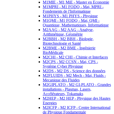
M1MIE - M1 MiE - Master en Economie
M1MPRI - M1 FODQ - Maj. MPRI -
Fondements de l'Informatique
M1PHYS - M1 PHYS - Physique
M1QMI - M1 FODQ - Maj. QMI -
Quantique, Mathematiques, Informatique
M2AAG - M2 AAG - Analyse,
Arithmétique, Géométrie
M2BBH - M2 BBH - Biologie,
Biotechnologie et Santé
M2BME - M2 BME - Ingénierie
BioMédicale
M2CHI - M2 CHI - Chimie et Interfaces
M2CPS - M2 CCSN - Maj. CPS -
Système Cyber Physique
M2DS - M2 DS - Science des données
M2FLUIDS - M2 Mech - Maj. Fluids -
Mecanique des Fluides
M2GIPLATO - M2 GI-PLATO - Grandes
installations - Plasmas, Lasers,
Accélérateurs, Tokamaks
M2HEP - M2 HEP - Physique des Hautes
Energies
M2ICFP - M2 ICFP - Centre International
de Physique Fondamentale