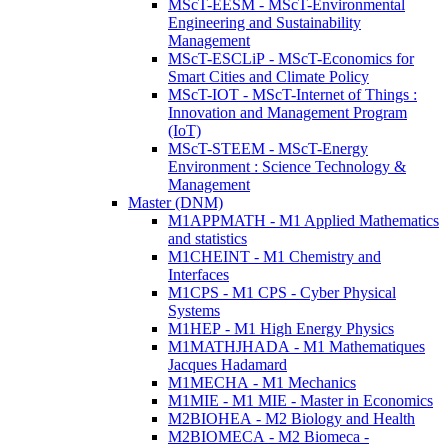
MScT-EESM - MScT-Environmental
Engineering and Sustainability
Management
MScT-ESCLiP - MScT-Economics for
Smart Cities and Climate Policy
MScT-IOT - MScT-Internet of Things :
Innovation and Management Program
(IoT)
MScT-STEEM - MScT-Energy
Environment : Science Technology &
Management
Master (DNM)
M1APPMATH - M1 Applied Mathematics
and statistics
M1CHEINT - M1 Chemistry and
Interfaces
M1CPS - M1 CPS - Cyber Physical
Systems
M1HEP - M1 High Energy Physics
M1MATHJHADA - M1 Mathematiques
Jacques Hadamard
M1MECHA - M1 Mechanics
M1MIE - M1 MIE - Master in Economics
M2BIOHEA - M2 Biology and Health
M2BIOMECA - M2 Biomeca -