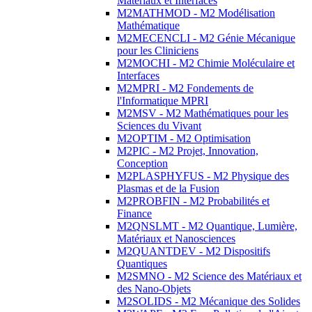
Matériaux et Interfaces
M2MATHMOD - M2 Modélisation
Mathématique
M2MECENCLI - M2 Génie Mécanique
pour les Cliniciens
M2MOCHI - M2 Chimie Moléculaire et
Interfaces
M2MPRI - M2 Fondements de
l'Informatique MPRI
M2MSV - M2 Mathématiques pour les
Sciences du Vivant
M2OPTIM - M2 Optimisation
M2PIC - M2 Projet, Innovation,
Conception
M2PLASPHYFUS - M2 Physique des
Plasmas et de la Fusion
M2PROBFIN - M2 Probabilités et
Finance
M2QNSLMT - M2 Quantique, Lumière,
Matériaux et Nanosciences
M2QUANTDEV - M2 Dispositifs
Quantiques
M2SMNO - M2 Science des Matériaux et
des Nano-Objets
M2SOLIDS - M2 Mécanique des Solides