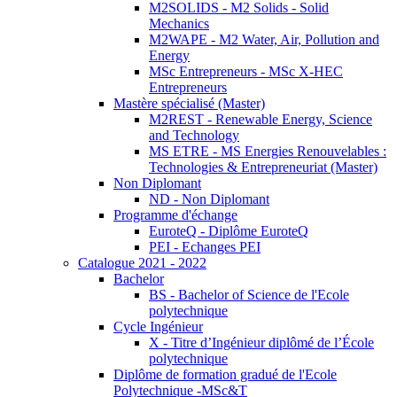
M2SOLIDS - M2 Solids - Solid
Mechanics
M2WAPE - M2 Water, Air, Pollution and
Energy
MSc Entrepreneurs - MSc X-HEC
Entrepreneurs
Mastère spécialisé (Master)
M2REST - Renewable Energy, Science
and Technology
MS ETRE - MS Energies Renouvelables :
Technologies & Entrepreneuriat (Master)
Non Diplomant
ND - Non Diplomant
Programme d'échange
EuroteQ - Diplôme EuroteQ
PEI - Echanges PEI
Catalogue 2021 - 2022
Bachelor
BS - Bachelor of Science de l'Ecole
polytechnique
Cycle Ingénieur
X - Titre d’Ingénieur diplômé de l’École
polytechnique
Diplôme de formation gradué de l'Ecole
Polytechnique -MSc&T