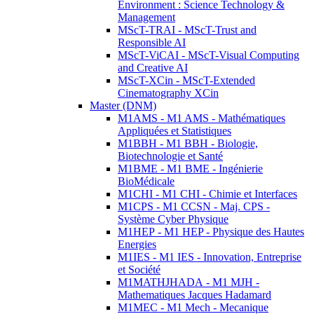
Environment : Science Technology &
Management
MScT-TRAI - MScT-Trust and
Responsible AI
MScT-ViCAI - MScT-Visual Computing
and Creative AI
MScT-XCin - MScT-Extended
Cinematography XCin
Master (DNM)
M1AMS - M1 AMS - Mathématiques
Appliquées et Statistiques
M1BBH - M1 BBH - Biologie,
Biotechnologie et Santé
M1BME - M1 BME - Ingénierie
BioMédicale
M1CHI - M1 CHI - Chimie et Interfaces
M1CPS - M1 CCSN - Maj. CPS -
Système Cyber Physique
M1HEP - M1 HEP - Physique des Hautes
Energies
M1IES - M1 IES - Innovation, Entreprise
et Société
M1MATHJHADA - M1 MJH -
Mathematiques Jacques Hadamard
M1MEC - M1 Mech - Mecanique