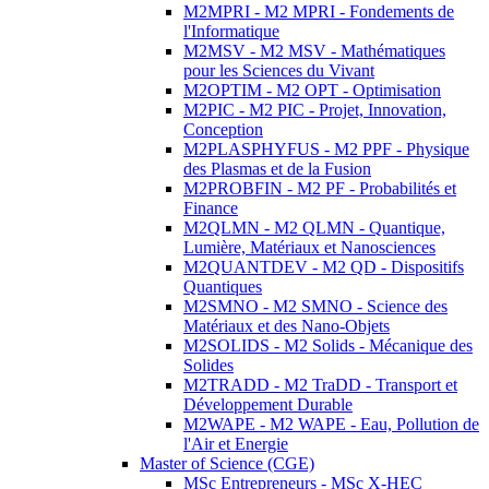
M2MPRI - M2 MPRI - Fondements de
l'Informatique
M2MSV - M2 MSV - Mathématiques
pour les Sciences du Vivant
M2OPTIM - M2 OPT - Optimisation
M2PIC - M2 PIC - Projet, Innovation,
Conception
M2PLASPHYFUS - M2 PPF - Physique
des Plasmas et de la Fusion
M2PROBFIN - M2 PF - Probabilités et
Finance
M2QLMN - M2 QLMN - Quantique,
Lumière, Matériaux et Nanosciences
M2QUANTDEV - M2 QD - Dispositifs
Quantiques
M2SMNO - M2 SMNO - Science des
Matériaux et des Nano-Objets
M2SOLIDS - M2 Solids - Mécanique des
Solides
M2TRADD - M2 TraDD - Transport et
Développement Durable
M2WAPE - M2 WAPE - Eau, Pollution de
l'Air et Energie
Master of Science (CGE)
MSc Entrepreneurs - MSc X-HEC