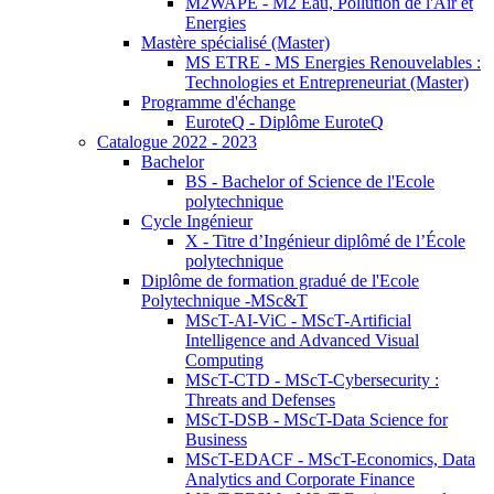
M2WAPE - M2 Eau, Pollution de l'Air et
Energies
Mastère spécialisé (Master)
MS ETRE - MS Energies Renouvelables :
Technologies et Entrepreneuriat (Master)
Programme d'échange
EuroteQ - Diplôme EuroteQ
Catalogue 2022 - 2023
Bachelor
BS - Bachelor of Science de l'Ecole
polytechnique
Cycle Ingénieur
X - Titre d’Ingénieur diplômé de l’École
polytechnique
Diplôme de formation gradué de l'Ecole
Polytechnique -MSc&T
MScT-AI-ViC - MScT-Artificial
Intelligence and Advanced Visual
Computing
MScT-CTD - MScT-Cybersecurity :
Threats and Defenses
MScT-DSB - MScT-Data Science for
Business
MScT-EDACF - MScT-Economics, Data
Analytics and Corporate Finance