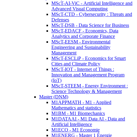
MScT-AI-ViC - Artificial Intelligence and
Advanced Visual Computing
MScT-CTD - Cybersecurity : Threats and
Defenses
MScT-DSB - Data Science for Business
MScT-EDACF - Economics, Data
Analytics and Corporate Finance
MScT-EESM - Environmental
Engineering and Sustainability
Management
MScT-ESCLiP - Economics for Smart
Cities and Climate Policy
MScT-IOT - Internet of Things :
Innovation and Management Program
(IoT)
MScT-STEEM - Energy Environment :
Science Technology & Management
Master (DNM)
M1APPMATH - M1 - Applied
Mathematics and statistics
M1BM - M1 Biomechanics
M1DATAAI - M1 Data AI - Data and
Artificial Intelligence
M1ECO - M1 Economie
M1ENERG - Master 1 Énergie