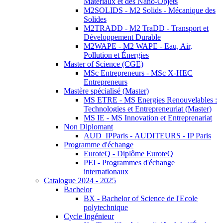
Matériaux et des Nano-Objets
M2SOLIDS - M2 Solids - Mécanique des
Solides
M2TRADD - M2 TraDD - Transport et
Développement Durable
M2WAPE - M2 WAPE - Eau, Air,
Pollution et Énergies
Master of Science (CGE)
MSc Entrepreneurs - MSc X-HEC
Entrepreneurs
Mastère spécialisé (Master)
MS ETRE - MS Energies Renouvelables :
Technologies et Entrepreneuriat (Master)
MS IE - MS Innovation et Entreprenariat
Non Diplomant
AUD_IPParis - AUDITEURS - IP Paris
Programme d'échange
EuroteQ - Diplôme EuroteQ
PEI - Programmes d'échange
internationaux
Catalogue 2024 - 2025
Bachelor
BX - Bachelor of Science de l'Ecole
polytechnique
Cycle Ingénieur