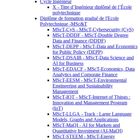
Cycle Ingénieur
X - Titre d’Ingénieur diplômé de l’École
polytechnique
Diplôme de formation gradué de l'Ecole
Polytechnique -MSc&T
MScT-CyS - MScT-Cybersecurity (CyS)
MScT-DDDF - MScT-Double Degree
Data and Finance (DDDF)
MScT-DEPP - MScT-Data and Economics
for Public Policy (DEPP)
MScT-DSAIB - MScT-Data Science and
AI for Business
MScT-EDACF - MScT-Economics, Data
Analytics and Corporate Finance
MScT-EESM - MScT-Environmental
Engineering and Sustainability
Management
MScT-IOT - MScT-Internet of Things :
Innovation and Management Program
(IoT)
MScT-LLGA - Track : Large Language
Models, Graphs and Applications
MScT-MaQI - AI for Markets and
Quantitative Investment (AI-MaQI)
MScT-STEEM - MScT-Energy