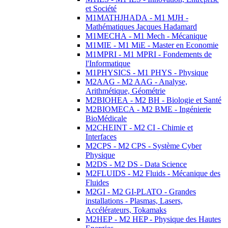
et Société
M1MATHJHADA - M1 MJH -
Mathématiques Jacques Hadamard
M1MECHA - M1 Mech - Mécanique
M1MIE - M1 MiE - Master en Economie
M1MPRI - M1 MPRI - Fondements de
l'Informatique
M1PHYSICS - M1 PHYS - Physique
M2AAG - M2 AAG - Analyse,
Arithmétique, Géométrie
M2BIOHEA - M2 BH - Biologie et Santé
M2BIOMECA - M2 BME - Ingénierie
BioMédicale
M2CHEINT - M2 CI - Chimie et
Interfaces
M2CPS - M2 CPS - Système Cyber
Physique
M2DS - M2 DS - Data Science
M2FLUIDS - M2 Fluids - Mécanique des
Fluides
M2GI - M2 GI-PLATO - Grandes
installations - Plasmas, Lasers,
Accélérateurs, Tokamaks
M2HEP - M2 HEP - Physique des Hautes