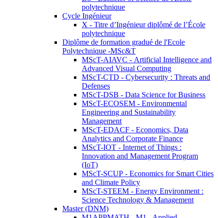
polytechnique
Cycle Ingénieur
X - Titre d’Ingénieur diplômé de l’École
polytechnique
Diplôme de formation gradué de l'Ecole
Polytechnique -MSc&T
MScT-AIAVC - Artificial Intelligence and
Advanced Visual Computing
MScT-CTD - Cybersecurity : Threats and
Defenses
MScT-DSB - Data Science for Business
MScT-ECOSEM - Environmental
Engineering and Sustainability
Management
MScT-EDACF - Economics, Data
Analytics and Corporate Finance
MScT-IOT - Internet of Things :
Innovation and Management Program
(IoT)
MScT-SCUP - Economics for Smart Cities
and Climate Policy
MScT-STEEM - Energy Environment :
Science Technology & Management
Master (DNM)
M1APPMATH - M1 - Applied