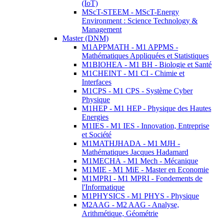
(IoT)
MScT-STEEM - MScT-Energy
Environment : Science Technology &
Management
Master (DNM)
M1APPMATH - M1 APPMS -
Mathématiques Appliquées et Statistiques
M1BIOHEA - M1 BH - Biologie et Santé
M1CHEINT - M1 CI - Chimie et
Interfaces
M1CPS - M1 CPS - Système Cyber
Physique
M1HEP - M1 HEP - Physique des Hautes
Energies
M1IES - M1 IES - Innovation, Entreprise
et Société
M1MATHJHADA - M1 MJH -
Mathématiques Jacques Hadamard
M1MECHA - M1 Mech - Mécanique
M1MIE - M1 MiE - Master en Economie
M1MPRI - M1 MPRI - Fondements de
l'Informatique
M1PHYSICS - M1 PHYS - Physique
M2AAG - M2 AAG - Analyse,
Arithmétique, Géométrie