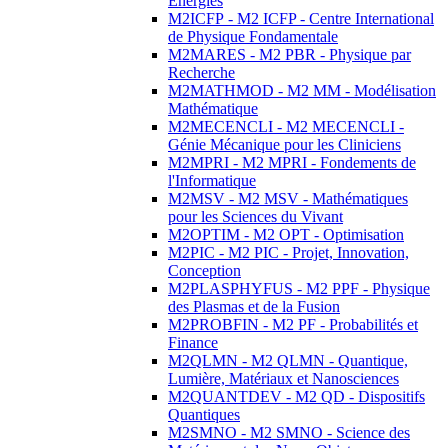
Energies
M2ICFP - M2 ICFP - Centre International
de Physique Fondamentale
M2MARES - M2 PBR - Physique par
Recherche
M2MATHMOD - M2 MM - Modélisation
Mathématique
M2MECENCLI - M2 MECENCLI -
Génie Mécanique pour les Cliniciens
M2MPRI - M2 MPRI - Fondements de
l'Informatique
M2MSV - M2 MSV - Mathématiques
pour les Sciences du Vivant
M2OPTIM - M2 OPT - Optimisation
M2PIC - M2 PIC - Projet, Innovation,
Conception
M2PLASPHYFUS - M2 PPF - Physique
des Plasmas et de la Fusion
M2PROBFIN - M2 PF - Probabilités et
Finance
M2QLMN - M2 QLMN - Quantique,
Lumière, Matériaux et Nanosciences
M2QUANTDEV - M2 QD - Dispositifs
Quantiques
M2SMNO - M2 SMNO - Science des