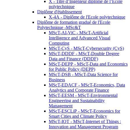
X - Titre d’Ingénieur diplômé de l’École
polytechnique
Diplôme d'établissement
X-4A - Diplôme de l'Ecole polytechnique
Diplôme de formation gradué de l'Ecole
Polytechnique -MSc&T
MScT-AI-ViC - MScT-Artificial
Intelligence and Advanced Visual
Computing
MScT-CyS - MScT-Cybersecurity (CyS)
MScT-DDDF - MScT-Double Degree
Data and Finance (DDDF)
MScT-DEPP - MScT-Data and Economics
for Public Policy (DEPP)
MScT-DSB - MScT-Data Science for
Business
MScT-EDACF - MScT-Economics, Data
Analytics and Corporate Finance
MScT-EESM - MScT-Environmental
Engineering and Sustainability
Management
MScT-ESCLiP - MScT-Economics for
Smart Cities and Climate Policy
MScT-IOT - MScT-Internet of Things :
Innovation and Management Program