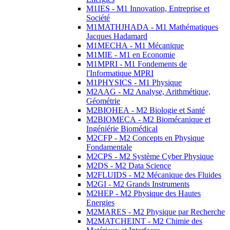
M1IES - M1 Innovation, Entreprise et
Société
M1MATHJHADA - M1 Mathématiques
Jacques Hadamard
M1MECHA - M1 Mécanique
M1MIE - M1 en Economie
M1MPRI - M1 Fondements de
l'Informatique MPRI
M1PHYSICS - M1 Physique
M2AAG - M2 Analyse, Arithmétique,
Géométrie
M2BIOHEA - M2 Biologie et Santé
M2BIOMECA - M2 Biomécanique et
Ingéniérie Biomédical
M2CFP - M2 Concepts en Physique
Fondamentale
M2CPS - M2 Système Cyber Physique
M2DS - M2 Data Science
M2FLUIDS - M2 Mécanique des Fluides
M2GI - M2 Grands Instruments
M2HEP - M2 Physique des Hautes
Energies
M2MARES - M2 Physique par Recherche
M2MATCHEINT - M2 Chimie des