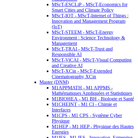
MScT-ESCLiP - MScT-Economics for
Smart Cities and Climate Policy
MScT-IOT - MScT-Internet of Things :
Innovation and Management Program
(IoT)
MScT-STEEM - MScT-Energy
Environment : Science Technology &
Management
MScT-TRAI - MScT-Trust and
Responsible AI
MScT-ViCAI - MScT-Visual Computing
and Creative AI
MScT-XCin - MScT-Extended
Cinematography XCin
Master (DNM)
M1APPMATH - M1 APPMS -
Mathématiques Appliquées et Statistiques
M1BIOHEA - M1 BH - Biologie et Santé
M1CHEINT - M1 CI - Chimie et
Interfaces
M1CPS - M1 CPS - Système Cyber
Physique
M1HEP - M1 HEP - Physique des Hautes
Energies
M1IES - M1 IES - Innovation, Entreprise