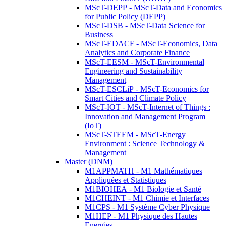
MScT-DEPP - MScT-Data and Economics
for Public Policy (DEPP)
MScT-DSB - MScT-Data Science for
Business
MScT-EDACF - MScT-Economics, Data
Analytics and Corporate Finance
MScT-EESM - MScT-Environmental
Engineering and Sustainability
Management
MScT-ESCLiP - MScT-Economics for
Smart Cities and Climate Policy
MScT-IOT - MScT-Internet of Things :
Innovation and Management Program
(IoT)
MScT-STEEM - MScT-Energy
Environment : Science Technology &
Management
Master (DNM)
M1APPMATH - M1 Mathématiques
Appliquées et Statistiques
M1BIOHEA - M1 Biologie et Santé
M1CHEINT - M1 Chimie et Interfaces
M1CPS - M1 Système Cyber Physique
M1HEP - M1 Physique des Hautes
Energies