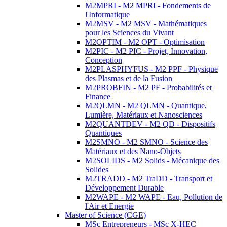
M2MPRI - M2 MPRI - Fondements de
l'Informatique
M2MSV - M2 MSV - Mathématiques
pour les Sciences du Vivant
M2OPTIM - M2 OPT - Optimisation
M2PIC - M2 PIC - Projet, Innovation,
Conception
M2PLASPHYFUS - M2 PPF - Physique
des Plasmas et de la Fusion
M2PROBFIN - M2 PF - Probabilités et
Finance
M2QLMN - M2 QLMN - Quantique,
Lumière, Matériaux et Nanosciences
M2QUANTDEV - M2 QD - Dispositifs
Quantiques
M2SMNO - M2 SMNO - Science des
Matériaux et des Nano-Objets
M2SOLIDS - M2 Solids - Mécanique des
Solides
M2TRADD - M2 TraDD - Transport et
Développement Durable
M2WAPE - M2 WAPE - Eau, Pollution de
l'Air et Energie
Master of Science (CGE)
MSc Entrepreneurs - MSc X-HEC