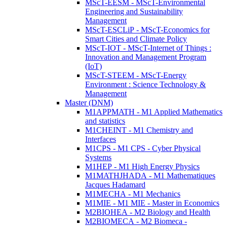
MScT-EESM - MScT-Environmental
Engineering and Sustainability
Management
MScT-ESCLiP - MScT-Economics for
Smart Cities and Climate Policy
MScT-IOT - MScT-Internet of Things :
Innovation and Management Program
(IoT)
MScT-STEEM - MScT-Energy
Environment : Science Technology &
Management
Master (DNM)
M1APPMATH - M1 Applied Mathematics
and statistics
M1CHEINT - M1 Chemistry and
Interfaces
M1CPS - M1 CPS - Cyber Physical
Systems
M1HEP - M1 High Energy Physics
M1MATHJHADA - M1 Mathematiques
Jacques Hadamard
M1MECHA - M1 Mechanics
M1MIE - M1 MIE - Master in Economics
M2BIOHEA - M2 Biology and Health
M2BIOMECA - M2 Biomeca -