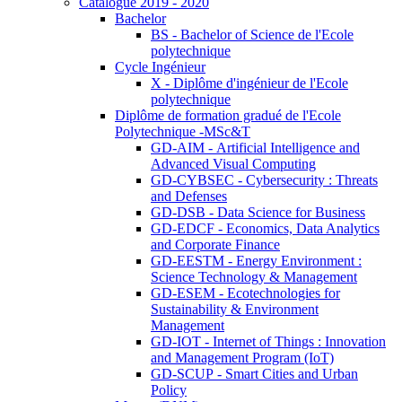
Catalogue 2019 - 2020
Bachelor
BS - Bachelor of Science de l'Ecole
polytechnique
Cycle Ingénieur
X - Diplôme d'ingénieur de l'Ecole
polytechnique
Diplôme de formation gradué de l'Ecole
Polytechnique -MSc&T
GD-AIM - Artificial Intelligence and
Advanced Visual Computing
GD-CYBSEC - Cybersecurity : Threats
and Defenses
GD-DSB - Data Science for Business
GD-EDCF - Economics, Data Analytics
and Corporate Finance
GD-EESTM - Energy Environment :
Science Technology & Management
GD-ESEM - Ecotechnologies for
Sustainability & Environment
Management
GD-IOT - Internet of Things : Innovation
and Management Program (IoT)
GD-SCUP - Smart Cities and Urban
Policy