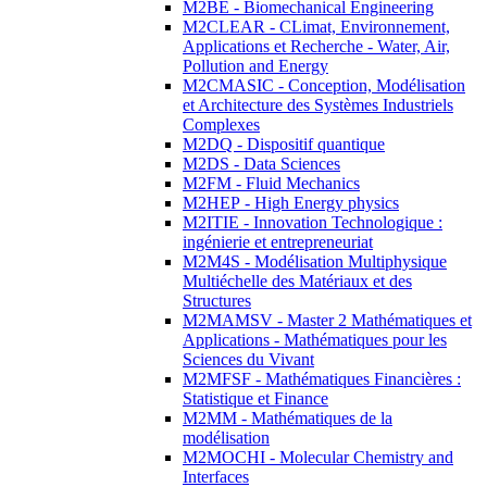
M2BE - Biomechanical Engineering
M2CLEAR - CLimat, Environnement,
Applications et Recherche - Water, Air,
Pollution and Energy
M2CMASIC - Conception, Modélisation
et Architecture des Systèmes Industriels
Complexes
M2DQ - Dispositif quantique
M2DS - Data Sciences
M2FM - Fluid Mechanics
M2HEP - High Energy physics
M2ITIE - Innovation Technologique :
ingénierie et entrepreneuriat
M2M4S - Modélisation Multiphysique
Multiéchelle des Matériaux et des
Structures
M2MAMSV - Master 2 Mathématiques et
Applications - Mathématiques pour les
Sciences du Vivant
M2MFSF - Mathématiques Financières :
Statistique et Finance
M2MM - Mathématiques de la
modélisation
M2MOCHI - Molecular Chemistry and
Interfaces