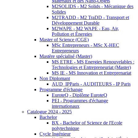
Matériaux et des Nano-Objets
M2SOLIDS - M2 Solids - Mécanique des
Solides
M2TRADD - M2 TraDD - Transport et
Développement Durable
M2WAPE - M2 WAPE - Eau, Air,
Pollution et Énergies
Master of Science (CGE)
MSc Entrepreneurs - MSc X-HEC
Entrepreneurs
Mastère spécialisé (Master)
MS ETRE - MS Energies Renouvelables :
Technologies et Entrepreneuriat (Master)
MS IE - MS Innovation et Entreprenariat
Non Diplomant
AUD_IPParis - AUDITEURS - IP Paris
Programme d'échange
EuroteQ - Diplôme EuroteQ
PEI - Programmes d'échange
internationaux
Catalogue 2024 - 2025
Bachelor
BX - Bachelor of Science de l'Ecole
polytechnique
Cycle Ingénieur