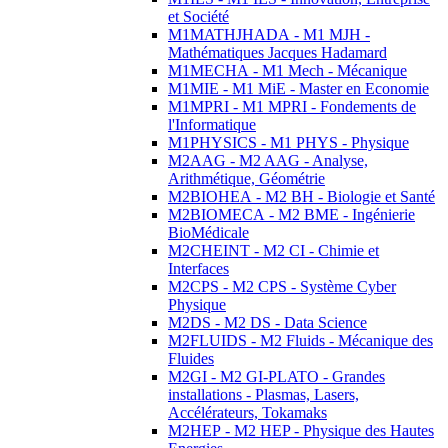
et Société
M1MATHJHADA - M1 MJH -
Mathématiques Jacques Hadamard
M1MECHA - M1 Mech - Mécanique
M1MIE - M1 MiE - Master en Economie
M1MPRI - M1 MPRI - Fondements de
l'Informatique
M1PHYSICS - M1 PHYS - Physique
M2AAG - M2 AAG - Analyse,
Arithmétique, Géométrie
M2BIOHEA - M2 BH - Biologie et Santé
M2BIOMECA - M2 BME - Ingénierie
BioMédicale
M2CHEINT - M2 CI - Chimie et
Interfaces
M2CPS - M2 CPS - Système Cyber
Physique
M2DS - M2 DS - Data Science
M2FLUIDS - M2 Fluids - Mécanique des
Fluides
M2GI - M2 GI-PLATO - Grandes
installations - Plasmas, Lasers,
Accélérateurs, Tokamaks
M2HEP - M2 HEP - Physique des Hautes