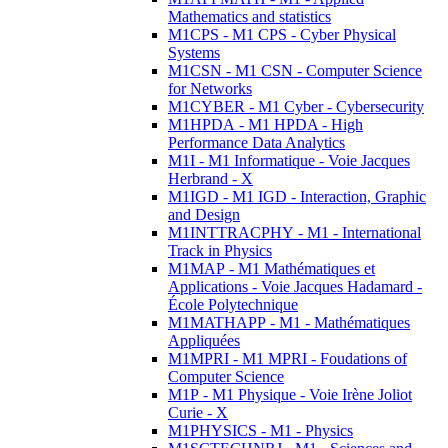
Mathematics and statistics
M1CPS - M1 CPS - Cyber Physical
Systems
M1CSN - M1 CSN - Computer Science
for Networks
M1CYBER - M1 Cyber - Cybersecurity
M1HPDA - M1 HPDA - High
Performance Data Analytics
M1I - M1 Informatique - Voie Jacques
Herbrand - X
M1IGD - M1 IGD - Interaction, Graphic
and Design
M1INTTRACPHY - M1 - International
Track in Physics
M1MAP - M1 Mathématiques et
Applications - Voie Jacques Hadamard -
École Polytechnique
M1MATHAPP - M1 - Mathématiques
Appliquées
M1MPRI - M1 MPRI - Foudations of
Computer Science
M1P - M1 Physique - Voie Irène Joliot
Curie - X
M1PHYSICS - M1 - Physics