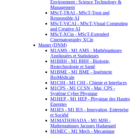
Environment : Science Technology &
Management
MScT-TRAI - MScT-Trust and
Responsible AI
MScT-ViCAI - MScT-Visual Computing
and Creative AI
MScT-XCin - MScT-Extended
Cinematography XCin
Master (DNM)
M1AMS - M1 AMS - Mathématiques
Appliquées et Statistiques
M1BBH - M1 BBH - Biologie,
Biotechnologie et Santé
M1BME - M1 BME - Ingénierie
BioMédicale
M1CHI - M1 CHI - Chimie et Interfaces
M1CPS - M1 CCSN - Maj. CPS -
Système Cyber Physique
M1HEP - M1 HEP - Physique des Hautes
Energies
M1IES - M1 IES - Innovation, Entreprise
et Société
M1MATHJHADA - M1 MJH -
Mathematiques Jacques Hadamard
M1MEC - M1 Mech - Mecanique