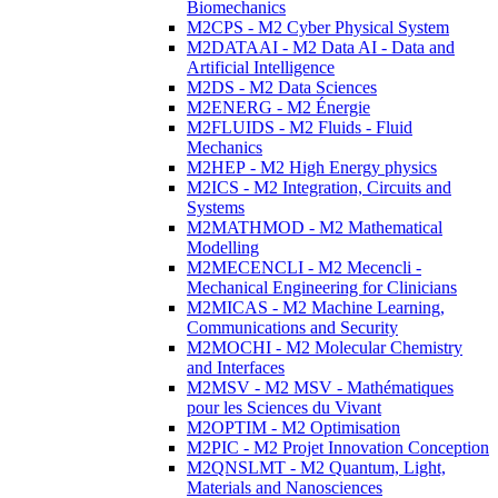
Biomechanics
M2CPS - M2 Cyber Physical System
M2DATAAI - M2 Data AI - Data and
Artificial Intelligence
M2DS - M2 Data Sciences
M2ENERG - M2 Énergie
M2FLUIDS - M2 Fluids - Fluid
Mechanics
M2HEP - M2 High Energy physics
M2ICS - M2 Integration, Circuits and
Systems
M2MATHMOD - M2 Mathematical
Modelling
M2MECENCLI - M2 Mecencli -
Mechanical Engineering for Clinicians
M2MICAS - M2 Machine Learning,
Communications and Security
M2MOCHI - M2 Molecular Chemistry
and Interfaces
M2MSV - M2 MSV - Mathématiques
pour les Sciences du Vivant
M2OPTIM - M2 Optimisation
M2PIC - M2 Projet Innovation Conception
M2QNSLMT - M2 Quantum, Light,
Materials and Nanosciences