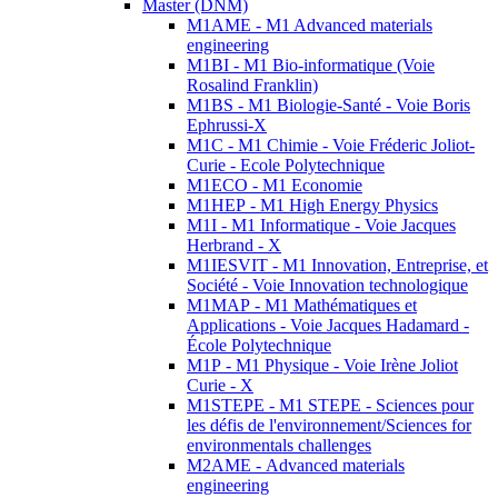
Master (DNM)
M1AME - M1 Advanced materials
engineering
M1BI - M1 Bio-informatique (Voie
Rosalind Franklin)
M1BS - M1 Biologie-Santé - Voie Boris
Ephrussi-X
M1C - M1 Chimie - Voie Fréderic Joliot-
Curie - Ecole Polytechnique
M1ECO - M1 Economie
M1HEP - M1 High Energy Physics
M1I - M1 Informatique - Voie Jacques
Herbrand - X
M1IESVIT - M1 Innovation, Entreprise, et
Société - Voie Innovation technologique
M1MAP - M1 Mathématiques et
Applications - Voie Jacques Hadamard -
École Polytechnique
M1P - M1 Physique - Voie Irène Joliot
Curie - X
M1STEPE - M1 STEPE - Sciences pour
les défis de l'environnement/Sciences for
environmentals challenges
M2AME - Advanced materials
engineering