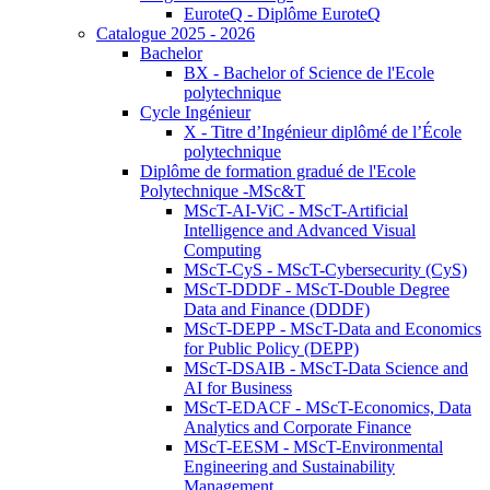
EuroteQ - Diplôme EuroteQ
Catalogue 2025 - 2026
Bachelor
BX - Bachelor of Science de l'Ecole
polytechnique
Cycle Ingénieur
X - Titre d’Ingénieur diplômé de l’École
polytechnique
Diplôme de formation gradué de l'Ecole
Polytechnique -MSc&T
MScT-AI-ViC - MScT-Artificial
Intelligence and Advanced Visual
Computing
MScT-CyS - MScT-Cybersecurity (CyS)
MScT-DDDF - MScT-Double Degree
Data and Finance (DDDF)
MScT-DEPP - MScT-Data and Economics
for Public Policy (DEPP)
MScT-DSAIB - MScT-Data Science and
AI for Business
MScT-EDACF - MScT-Economics, Data
Analytics and Corporate Finance
MScT-EESM - MScT-Environmental
Engineering and Sustainability
Management