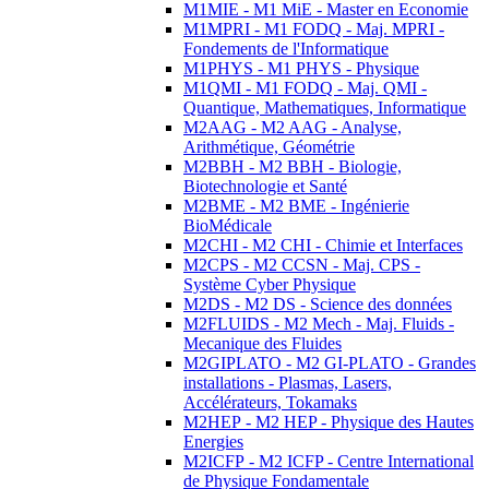
M1MIE - M1 MiE - Master en Economie
M1MPRI - M1 FODQ - Maj. MPRI -
Fondements de l'Informatique
M1PHYS - M1 PHYS - Physique
M1QMI - M1 FODQ - Maj. QMI -
Quantique, Mathematiques, Informatique
M2AAG - M2 AAG - Analyse,
Arithmétique, Géométrie
M2BBH - M2 BBH - Biologie,
Biotechnologie et Santé
M2BME - M2 BME - Ingénierie
BioMédicale
M2CHI - M2 CHI - Chimie et Interfaces
M2CPS - M2 CCSN - Maj. CPS -
Système Cyber Physique
M2DS - M2 DS - Science des données
M2FLUIDS - M2 Mech - Maj. Fluids -
Mecanique des Fluides
M2GIPLATO - M2 GI-PLATO - Grandes
installations - Plasmas, Lasers,
Accélérateurs, Tokamaks
M2HEP - M2 HEP - Physique des Hautes
Energies
M2ICFP - M2 ICFP - Centre International
de Physique Fondamentale