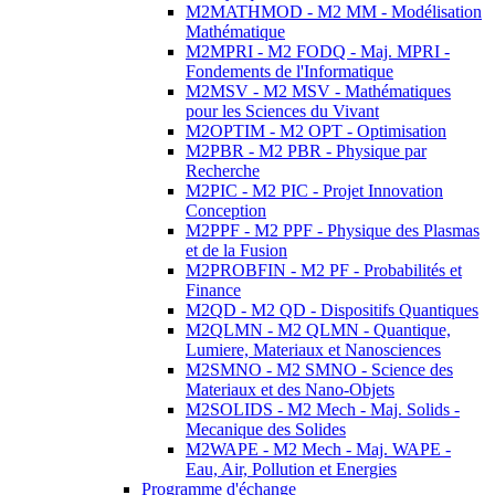
M2MATHMOD - M2 MM - Modélisation
Mathématique
M2MPRI - M2 FODQ - Maj. MPRI -
Fondements de l'Informatique
M2MSV - M2 MSV - Mathématiques
pour les Sciences du Vivant
M2OPTIM - M2 OPT - Optimisation
M2PBR - M2 PBR - Physique par
Recherche
M2PIC - M2 PIC - Projet Innovation
Conception
M2PPF - M2 PPF - Physique des Plasmas
et de la Fusion
M2PROBFIN - M2 PF - Probabilités et
Finance
M2QD - M2 QD - Dispositifs Quantiques
M2QLMN - M2 QLMN - Quantique,
Lumiere, Materiaux et Nanosciences
M2SMNO - M2 SMNO - Science des
Materiaux et des Nano-Objets
M2SOLIDS - M2 Mech - Maj. Solids -
Mecanique des Solides
M2WAPE - M2 Mech - Maj. WAPE -
Eau, Air, Pollution et Energies
Programme d'échange