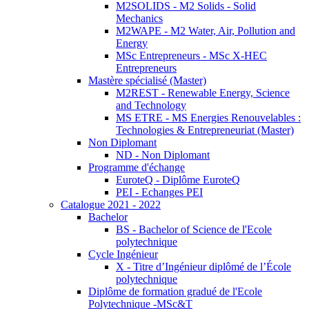
M2SOLIDS - M2 Solids - Solid
Mechanics
M2WAPE - M2 Water, Air, Pollution and
Energy
MSc Entrepreneurs - MSc X-HEC
Entrepreneurs
Mastère spécialisé (Master)
M2REST - Renewable Energy, Science
and Technology
MS ETRE - MS Energies Renouvelables :
Technologies & Entrepreneuriat (Master)
Non Diplomant
ND - Non Diplomant
Programme d'échange
EuroteQ - Diplôme EuroteQ
PEI - Echanges PEI
Catalogue 2021 - 2022
Bachelor
BS - Bachelor of Science de l'Ecole
polytechnique
Cycle Ingénieur
X - Titre d’Ingénieur diplômé de l’École
polytechnique
Diplôme de formation gradué de l'Ecole
Polytechnique -MSc&T