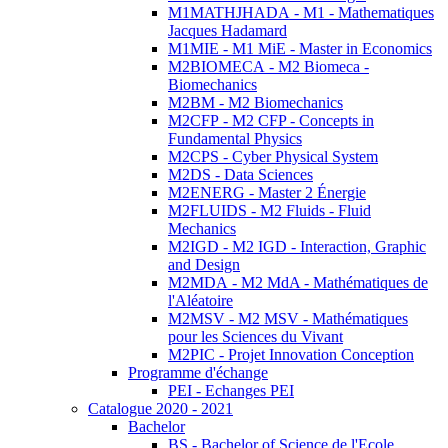
M1MATHJHADA - M1 - Mathematiques
Jacques Hadamard
M1MIE - M1 MiE - Master in Economics
M2BIOMECA - M2 Biomeca -
Biomechanics
M2BM - M2 Biomechanics
M2CFP - M2 CFP - Concepts in
Fundamental Physics
M2CPS - Cyber Physical System
M2DS - Data Sciences
M2ENERG - Master 2 Énergie
M2FLUIDS - M2 Fluids - Fluid
Mechanics
M2IGD - M2 IGD - Interaction, Graphic
and Design
M2MDA - M2 MdA - Mathématiques de
l'Aléatoire
M2MSV - M2 MSV - Mathématiques
pour les Sciences du Vivant
M2PIC - Projet Innovation Conception
Programme d'échange
PEI - Echanges PEI
Catalogue 2020 - 2021
Bachelor
BS - Bachelor of Science de l'Ecole