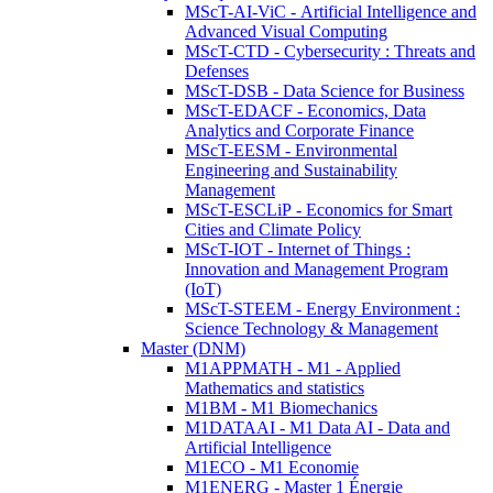
MScT-AI-ViC - Artificial Intelligence and
Advanced Visual Computing
MScT-CTD - Cybersecurity : Threats and
Defenses
MScT-DSB - Data Science for Business
MScT-EDACF - Economics, Data
Analytics and Corporate Finance
MScT-EESM - Environmental
Engineering and Sustainability
Management
MScT-ESCLiP - Economics for Smart
Cities and Climate Policy
MScT-IOT - Internet of Things :
Innovation and Management Program
(IoT)
MScT-STEEM - Energy Environment :
Science Technology & Management
Master (DNM)
M1APPMATH - M1 - Applied
Mathematics and statistics
M1BM - M1 Biomechanics
M1DATAAI - M1 Data AI - Data and
Artificial Intelligence
M1ECO - M1 Economie
M1ENERG - Master 1 Énergie