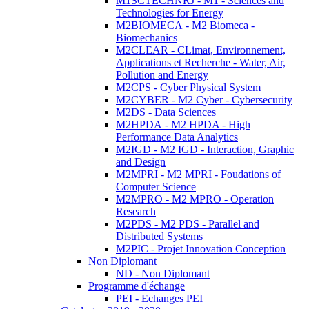
M1SCTECHNRJ - M1 - Sciences and
Technologies for Energy
M2BIOMECA - M2 Biomeca -
Biomechanics
M2CLEAR - CLimat, Environnement,
Applications et Recherche - Water, Air,
Pollution and Energy
M2CPS - Cyber Physical System
M2CYBER - M2 Cyber - Cybersecurity
M2DS - Data Sciences
M2HPDA - M2 HPDA - High
Performance Data Analytics
M2IGD - M2 IGD - Interaction, Graphic
and Design
M2MPRI - M2 MPRI - Foudations of
Computer Science
M2MPRO - M2 MPRO - Operation
Research
M2PDS - M2 PDS - Parallel and
Distributed Systems
M2PIC - Projet Innovation Conception
Non Diplomant
ND - Non Diplomant
Programme d'échange
PEI - Echanges PEI