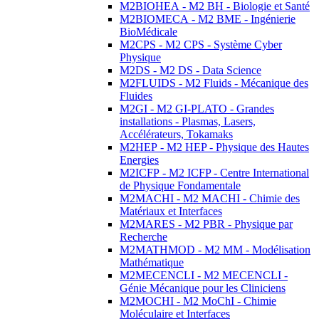
M2BIOHEA - M2 BH - Biologie et Santé
M2BIOMECA - M2 BME - Ingénierie
BioMédicale
M2CPS - M2 CPS - Système Cyber
Physique
M2DS - M2 DS - Data Science
M2FLUIDS - M2 Fluids - Mécanique des
Fluides
M2GI - M2 GI-PLATO - Grandes
installations - Plasmas, Lasers,
Accélérateurs, Tokamaks
M2HEP - M2 HEP - Physique des Hautes
Energies
M2ICFP - M2 ICFP - Centre International
de Physique Fondamentale
M2MACHI - M2 MACHI - Chimie des
Matériaux et Interfaces
M2MARES - M2 PBR - Physique par
Recherche
M2MATHMOD - M2 MM - Modélisation
Mathématique
M2MECENCLI - M2 MECENCLI -
Génie Mécanique pour les Cliniciens
M2MOCHI - M2 MoChI - Chimie
Moléculaire et Interfaces