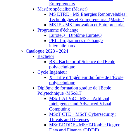
Entrepreneurs
Mastère spécialisé (Master)
MS ETRE - MS Energies Renouvelables :
Technologies et Entrepreneuriat (Master)
MS IE - MS Innovation et Entreprenariat
Programme d'échange
EuroteQ - Diplôme EuroteQ
PEI - Programmes d'échange
internationaux
Catalogue 2023 - 2024
Bachelor
BS - Bachelor of Science de l'Ecole
polytechnique
Cycle Ingénieur
X - Titre d’Ingénieur diplômé de l’École
polytechnique
Diplôme de formation gradué de l'Ecole
Polytechnique -MSc&T
MScT-AI-ViC - MScT-Artificial
Intelligence and Advanced Visual
Computing
MScT-CTD - MScT-Cybersecurity :
Threats and Defenses
MScT-DDDF - MScT-Double Degree
Data and Finance (DDDF)