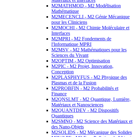
Matériaux et Interfaces
M2MATHMOD - M2 Modélisation
Mathématique
M2MECENCLI - M2 Génie Mécanique
pour les Cliniciens
M2MOCHI - M2 Chimie Moléculaire et
Interfaces
M2MPRI - M2 Fondements de
l'Informatique MPRI
M2MSV - M2 Mathématiques pour les
Sciences du Vivant
M2OPTIM - M2 Optimisation
M2PIC - M2 Projet, Innovation,
Conception
M2PLASPHYFUS - M2 Physique des
Plasmas et de la Fusion
M2PROBFIN - M2 Probabilités et
Finance
M2QNSLMT - M2 Quantique, Lumière,
Matériaux et Nanosciences
M2QUANTDEV - M2 Dispositifs
Quantiques
M2SMNO - M2 Science des Matériaux et
des Nano-Objets
M2SOLIDS - M2 Mécanique des Solides