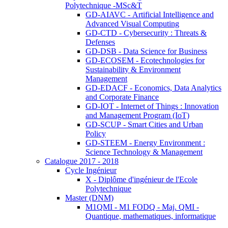
Polytechnique -MSc&T
GD-AIAVC - Artificial Intelligence and
Advanced Visual Computing
GD-CTD - Cybersecurity : Threats &
Defenses
GD-DSB - Data Science for Business
GD-ECOSEM - Ecotechnologies for
Sustainability & Environment
Management
GD-EDACF - Economics, Data Analytics
and Corporate Finance
GD-IOT - Internet of Things : Innovation
and Management Program (IoT)
GD-SCUP - Smart Cities and Urban
Policy
GD-STEEM - Energy Environment :
Science Technology & Management
Catalogue 2017 - 2018
Cycle Ingénieur
X - Diplôme d'ingénieur de l'Ecole
Polytechnique
Master (DNM)
M1QMI - M1 FODQ - Maj. QMI -
Quantique, mathematiques, informatique