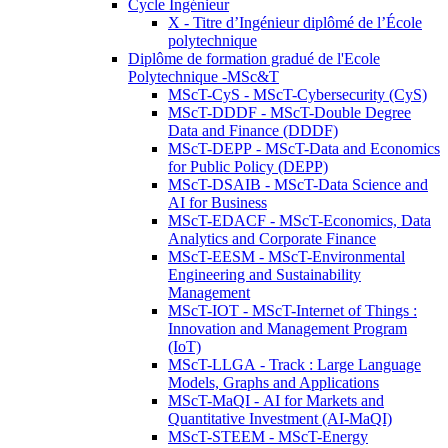
Cycle Ingénieur
X - Titre d’Ingénieur diplômé de l’École
polytechnique
Diplôme de formation gradué de l'Ecole
Polytechnique -MSc&T
MScT-CyS - MScT-Cybersecurity (CyS)
MScT-DDDF - MScT-Double Degree
Data and Finance (DDDF)
MScT-DEPP - MScT-Data and Economics
for Public Policy (DEPP)
MScT-DSAIB - MScT-Data Science and
AI for Business
MScT-EDACF - MScT-Economics, Data
Analytics and Corporate Finance
MScT-EESM - MScT-Environmental
Engineering and Sustainability
Management
MScT-IOT - MScT-Internet of Things :
Innovation and Management Program
(IoT)
MScT-LLGA - Track : Large Language
Models, Graphs and Applications
MScT-MaQI - AI for Markets and
Quantitative Investment (AI-MaQI)
MScT-STEEM - MScT-Energy