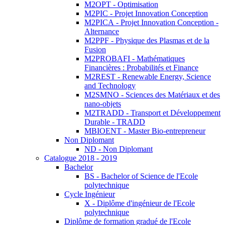
M2OPT - Optimisation
M2PIC - Projet Innovation Conception
M2PICA - Projet Innovation Conception -
Alternance
M2PPF - Physique des Plasmas et de la
Fusion
M2PROBAFI - Mathématiques
Financières : Probabilités et Finance
M2REST - Renewable Energy, Science
and Technology
M2SMNO - Sciences des Matériaux et des
nano-objets
M2TRADD - Transport et Développement
Durable - TRADD
MBIOENT - Master Bio-entrepreneur
Non Diplomant
ND - Non Diplomant
Catalogue 2018 - 2019
Bachelor
BS - Bachelor of Science de l'Ecole
polytechnique
Cycle Ingénieur
X - Diplôme d'ingénieur de l'Ecole
polytechnique
Diplôme de formation gradué de l'Ecole