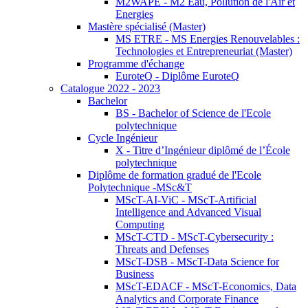
M2WAPE - M2 Eau, Pollution de l'Air et
Energies
Mastère spécialisé (Master)
MS ETRE - MS Energies Renouvelables :
Technologies et Entrepreneuriat (Master)
Programme d'échange
EuroteQ - Diplôme EuroteQ
Catalogue 2022 - 2023
Bachelor
BS - Bachelor of Science de l'Ecole
polytechnique
Cycle Ingénieur
X - Titre d’Ingénieur diplômé de l’École
polytechnique
Diplôme de formation gradué de l'Ecole
Polytechnique -MSc&T
MScT-AI-ViC - MScT-Artificial
Intelligence and Advanced Visual
Computing
MScT-CTD - MScT-Cybersecurity :
Threats and Defenses
MScT-DSB - MScT-Data Science for
Business
MScT-EDACF - MScT-Economics, Data
Analytics and Corporate Finance