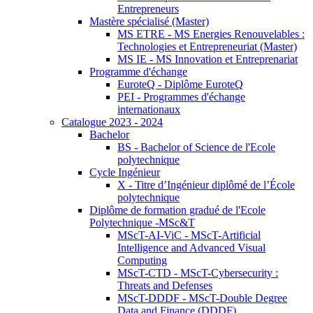
Entrepreneurs
Mastère spécialisé (Master)
MS ETRE - MS Energies Renouvelables :
Technologies et Entrepreneuriat (Master)
MS IE - MS Innovation et Entreprenariat
Programme d'échange
EuroteQ - Diplôme EuroteQ
PEI - Programmes d'échange
internationaux
Catalogue 2023 - 2024
Bachelor
BS - Bachelor of Science de l'Ecole
polytechnique
Cycle Ingénieur
X - Titre d’Ingénieur diplômé de l’École
polytechnique
Diplôme de formation gradué de l'Ecole
Polytechnique -MSc&T
MScT-AI-ViC - MScT-Artificial
Intelligence and Advanced Visual
Computing
MScT-CTD - MScT-Cybersecurity :
Threats and Defenses
MScT-DDDF - MScT-Double Degree
Data and Finance (DDDF)