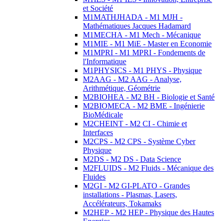
et Société
M1MATHJHADA - M1 MJH -
Mathématiques Jacques Hadamard
M1MECHA - M1 Mech - Mécanique
M1MIE - M1 MiE - Master en Economie
M1MPRI - M1 MPRI - Fondements de
l'Informatique
M1PHYSICS - M1 PHYS - Physique
M2AAG - M2 AAG - Analyse,
Arithmétique, Géométrie
M2BIOHEA - M2 BH - Biologie et Santé
M2BIOMECA - M2 BME - Ingénierie
BioMédicale
M2CHEINT - M2 CI - Chimie et
Interfaces
M2CPS - M2 CPS - Système Cyber
Physique
M2DS - M2 DS - Data Science
M2FLUIDS - M2 Fluids - Mécanique des
Fluides
M2GI - M2 GI-PLATO - Grandes
installations - Plasmas, Lasers,
Accélérateurs, Tokamaks
M2HEP - M2 HEP - Physique des Hautes