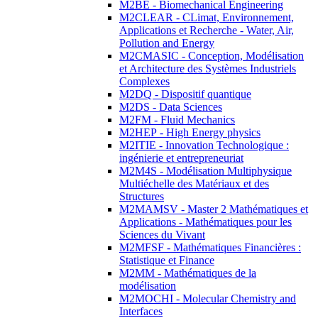
M2BE - Biomechanical Engineering
M2CLEAR - CLimat, Environnement,
Applications et Recherche - Water, Air,
Pollution and Energy
M2CMASIC - Conception, Modélisation
et Architecture des Systèmes Industriels
Complexes
M2DQ - Dispositif quantique
M2DS - Data Sciences
M2FM - Fluid Mechanics
M2HEP - High Energy physics
M2ITIE - Innovation Technologique :
ingénierie et entrepreneuriat
M2M4S - Modélisation Multiphysique
Multiéchelle des Matériaux et des
Structures
M2MAMSV - Master 2 Mathématiques et
Applications - Mathématiques pour les
Sciences du Vivant
M2MFSF - Mathématiques Financières :
Statistique et Finance
M2MM - Mathématiques de la
modélisation
M2MOCHI - Molecular Chemistry and
Interfaces