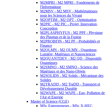
M2MPRI - M2 MPRI - Fondements de
l'Informatique
M2MSV - M2 MSV - Mathématiques
pour les Sciences du Vivant
M2OPTIM - M2 OPT - Optimisation
M2PIC - M2 PIC - Projet, Innovation,
Conception
M2PLASPHYFUS - M2 PPF - Physique
des Plasmas et de la Fusion
M2PROBFIN - M2 PF - Probabilités et
Finance
M2QLMN - M2 QLMN - Quantique,
Lumière, Matériaux et Nanosciences
M2QUANTDEV - M2 QD - Dispositifs
Quantiques
M2SMNO - M2 SMNO - Science des
Matériaux et des Nano-Objets
M2SOLIDS - M2 Solids - Mécanique des
Solides
M2TRADD - M2 TraDD - Transport et
Développement Durable
M2WAPE - M2 WAPE - Eau, Pollution de
l'Air et Energie
Master of Science (CGE)
MSc Entrepreneurs - MSc X-HEC