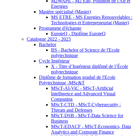
M2WAPE - M2 Eau, Pollution de l'Air et
Energies
Mastère spécialisé (Master)
MS ETRE - MS Energies Renouvelables :
Technologies et Entrepreneuriat (Master)
Programme d'échange
EuroteQ - Diplôme EuroteQ
Catalogue 2022 - 2023
Bachelor
BS - Bachelor of Science de l'Ecole
polytechnique
Cycle Ingénieur
X - Titre d’Ingénieur diplômé de l’École
polytechnique
Diplôme de formation gradué de l'Ecole
Polytechnique -MSc&T
MScT-AI-ViC - MScT-Artificial
Intelligence and Advanced Visual
Computing
MScT-CTD - MScT-Cybersecurity :
Threats and Defenses
MScT-DSB - MScT-Data Science for
Business
MScT-EDACF - MScT-Economics, Data
Analytics and Corporate Finance