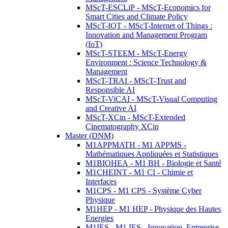
MScT-ESCLiP - MScT-Economics for
Smart Cities and Climate Policy
MScT-IOT - MScT-Internet of Things :
Innovation and Management Program
(IoT)
MScT-STEEM - MScT-Energy
Environment : Science Technology &
Management
MScT-TRAI - MScT-Trust and
Responsible AI
MScT-ViCAI - MScT-Visual Computing
and Creative AI
MScT-XCin - MScT-Extended
Cinematography XCin
Master (DNM)
M1APPMATH - M1 APPMS -
Mathématiques Appliquées et Statistiques
M1BIOHEA - M1 BH - Biologie et Santé
M1CHEINT - M1 CI - Chimie et
Interfaces
M1CPS - M1 CPS - Système Cyber
Physique
M1HEP - M1 HEP - Physique des Hautes
Energies
M1IES - M1 IES - Innovation, Entreprise