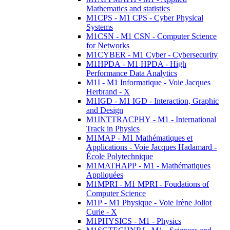
Mathematics and statistics
M1CPS - M1 CPS - Cyber Physical
Systems
M1CSN - M1 CSN - Computer Science
for Networks
M1CYBER - M1 Cyber - Cybersecurity
M1HPDA - M1 HPDA - High
Performance Data Analytics
M1I - M1 Informatique - Voie Jacques
Herbrand - X
M1IGD - M1 IGD - Interaction, Graphic
and Design
M1INTTRACPHY - M1 - International
Track in Physics
M1MAP - M1 Mathématiques et
Applications - Voie Jacques Hadamard -
École Polytechnique
M1MATHAPP - M1 - Mathématiques
Appliquées
M1MPRI - M1 MPRI - Foudations of
Computer Science
M1P - M1 Physique - Voie Irène Joliot
Curie - X
M1PHYSICS - M1 - Physics