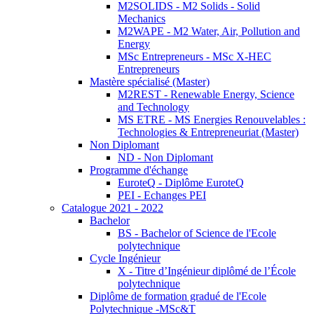
M2SOLIDS - M2 Solids - Solid
Mechanics
M2WAPE - M2 Water, Air, Pollution and
Energy
MSc Entrepreneurs - MSc X-HEC
Entrepreneurs
Mastère spécialisé (Master)
M2REST - Renewable Energy, Science
and Technology
MS ETRE - MS Energies Renouvelables :
Technologies & Entrepreneuriat (Master)
Non Diplomant
ND - Non Diplomant
Programme d'échange
EuroteQ - Diplôme EuroteQ
PEI - Echanges PEI
Catalogue 2021 - 2022
Bachelor
BS - Bachelor of Science de l'Ecole
polytechnique
Cycle Ingénieur
X - Titre d’Ingénieur diplômé de l’École
polytechnique
Diplôme de formation gradué de l'Ecole
Polytechnique -MSc&T