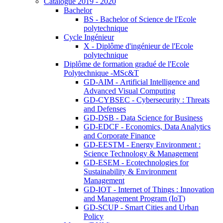
Catalogue 2019 - 2020
Bachelor
BS - Bachelor of Science de l'Ecole
polytechnique
Cycle Ingénieur
X - Diplôme d'ingénieur de l'Ecole
polytechnique
Diplôme de formation gradué de l'Ecole
Polytechnique -MSc&T
GD-AIM - Artificial Intelligence and
Advanced Visual Computing
GD-CYBSEC - Cybersecurity : Threats
and Defenses
GD-DSB - Data Science for Business
GD-EDCF - Economics, Data Analytics
and Corporate Finance
GD-EESTM - Energy Environment :
Science Technology & Management
GD-ESEM - Ecotechnologies for
Sustainability & Environment
Management
GD-IOT - Internet of Things : Innovation
and Management Program (IoT)
GD-SCUP - Smart Cities and Urban
Policy