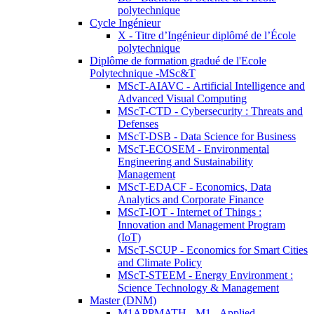
polytechnique
Cycle Ingénieur
X - Titre d’Ingénieur diplômé de l’École
polytechnique
Diplôme de formation gradué de l'Ecole
Polytechnique -MSc&T
MScT-AIAVC - Artificial Intelligence and
Advanced Visual Computing
MScT-CTD - Cybersecurity : Threats and
Defenses
MScT-DSB - Data Science for Business
MScT-ECOSEM - Environmental
Engineering and Sustainability
Management
MScT-EDACF - Economics, Data
Analytics and Corporate Finance
MScT-IOT - Internet of Things :
Innovation and Management Program
(IoT)
MScT-SCUP - Economics for Smart Cities
and Climate Policy
MScT-STEEM - Energy Environment :
Science Technology & Management
Master (DNM)
M1APPMATH - M1 - Applied