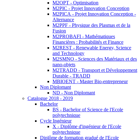
M2OPT - Optimisation
M2PIC - Projet Innovation Conception
M2PICA - Projet Innovation Conception -
Alternance
M2PPF - Physique des Plasmas et de la
Fusion
M2PROBAFI - Mathématiques
Financières : Probabilités et Finance
M2REST - Renewable Energy, Science
and Technology
M2SMNO - Sciences des Matériaux et des
nano-objets
M2TRADD - Transport et Développement
Durable - TRADD
MBIOENT - Master Bio-entrepreneur
Non Diplomant
ND - Non Diplomant
Catalogue 2018 - 2019
Bachelor
BS - Bachelor of Science de l'Ecole
polytechnique
Cycle Ingénieur
X - Diplôme d'ingénieur de l'Ecole
polytechnique
Diplôme de formation gradué de l'Ecole