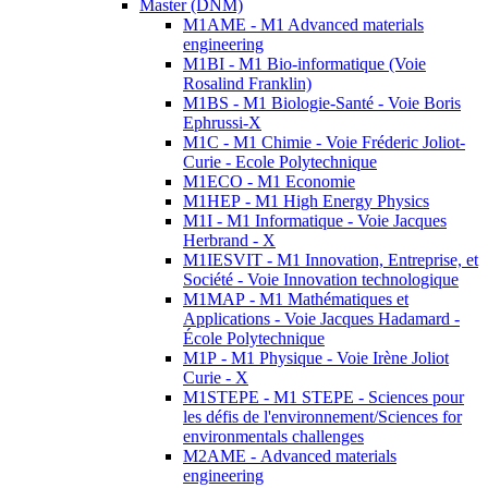
Master (DNM)
M1AME - M1 Advanced materials
engineering
M1BI - M1 Bio-informatique (Voie
Rosalind Franklin)
M1BS - M1 Biologie-Santé - Voie Boris
Ephrussi-X
M1C - M1 Chimie - Voie Fréderic Joliot-
Curie - Ecole Polytechnique
M1ECO - M1 Economie
M1HEP - M1 High Energy Physics
M1I - M1 Informatique - Voie Jacques
Herbrand - X
M1IESVIT - M1 Innovation, Entreprise, et
Société - Voie Innovation technologique
M1MAP - M1 Mathématiques et
Applications - Voie Jacques Hadamard -
École Polytechnique
M1P - M1 Physique - Voie Irène Joliot
Curie - X
M1STEPE - M1 STEPE - Sciences pour
les défis de l'environnement/Sciences for
environmentals challenges
M2AME - Advanced materials
engineering