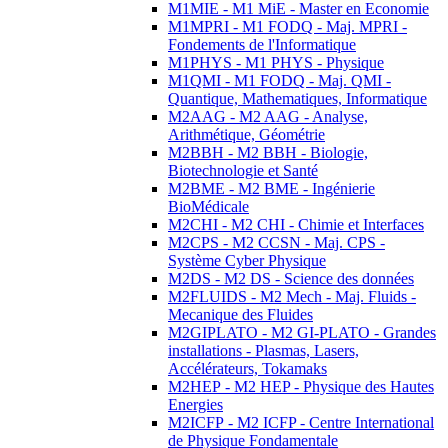
M1MIE - M1 MiE - Master en Economie
M1MPRI - M1 FODQ - Maj. MPRI -
Fondements de l'Informatique
M1PHYS - M1 PHYS - Physique
M1QMI - M1 FODQ - Maj. QMI -
Quantique, Mathematiques, Informatique
M2AAG - M2 AAG - Analyse,
Arithmétique, Géométrie
M2BBH - M2 BBH - Biologie,
Biotechnologie et Santé
M2BME - M2 BME - Ingénierie
BioMédicale
M2CHI - M2 CHI - Chimie et Interfaces
M2CPS - M2 CCSN - Maj. CPS -
Système Cyber Physique
M2DS - M2 DS - Science des données
M2FLUIDS - M2 Mech - Maj. Fluids -
Mecanique des Fluides
M2GIPLATO - M2 GI-PLATO - Grandes
installations - Plasmas, Lasers,
Accélérateurs, Tokamaks
M2HEP - M2 HEP - Physique des Hautes
Energies
M2ICFP - M2 ICFP - Centre International
de Physique Fondamentale