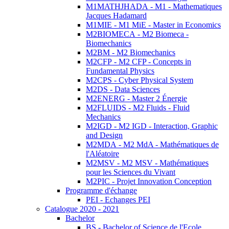
M1MATHJHADA - M1 - Mathematiques
Jacques Hadamard
M1MIE - M1 MiE - Master in Economics
M2BIOMECA - M2 Biomeca -
Biomechanics
M2BM - M2 Biomechanics
M2CFP - M2 CFP - Concepts in
Fundamental Physics
M2CPS - Cyber Physical System
M2DS - Data Sciences
M2ENERG - Master 2 Énergie
M2FLUIDS - M2 Fluids - Fluid
Mechanics
M2IGD - M2 IGD - Interaction, Graphic
and Design
M2MDA - M2 MdA - Mathématiques de
l'Aléatoire
M2MSV - M2 MSV - Mathématiques
pour les Sciences du Vivant
M2PIC - Projet Innovation Conception
Programme d'échange
PEI - Echanges PEI
Catalogue 2020 - 2021
Bachelor
BS - Bachelor of Science de l'Ecole