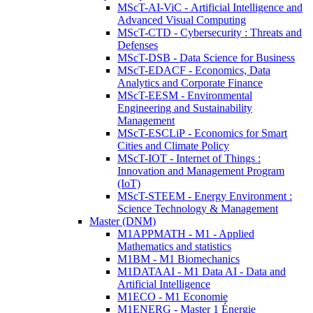
MScT-AI-ViC - Artificial Intelligence and
Advanced Visual Computing
MScT-CTD - Cybersecurity : Threats and
Defenses
MScT-DSB - Data Science for Business
MScT-EDACF - Economics, Data
Analytics and Corporate Finance
MScT-EESM - Environmental
Engineering and Sustainability
Management
MScT-ESCLiP - Economics for Smart
Cities and Climate Policy
MScT-IOT - Internet of Things :
Innovation and Management Program
(IoT)
MScT-STEEM - Energy Environment :
Science Technology & Management
Master (DNM)
M1APPMATH - M1 - Applied
Mathematics and statistics
M1BM - M1 Biomechanics
M1DATAAI - M1 Data AI - Data and
Artificial Intelligence
M1ECO - M1 Economie
M1ENERG - Master 1 Énergie