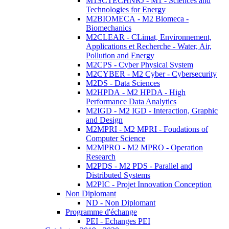
M1SCTECHNRJ - M1 - Sciences and
Technologies for Energy
M2BIOMECA - M2 Biomeca -
Biomechanics
M2CLEAR - CLimat, Environnement,
Applications et Recherche - Water, Air,
Pollution and Energy
M2CPS - Cyber Physical System
M2CYBER - M2 Cyber - Cybersecurity
M2DS - Data Sciences
M2HPDA - M2 HPDA - High
Performance Data Analytics
M2IGD - M2 IGD - Interaction, Graphic
and Design
M2MPRI - M2 MPRI - Foudations of
Computer Science
M2MPRO - M2 MPRO - Operation
Research
M2PDS - M2 PDS - Parallel and
Distributed Systems
M2PIC - Projet Innovation Conception
Non Diplomant
ND - Non Diplomant
Programme d'échange
PEI - Echanges PEI