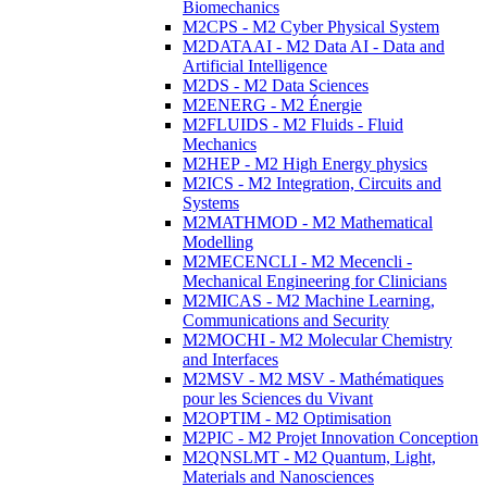
Biomechanics
M2CPS - M2 Cyber Physical System
M2DATAAI - M2 Data AI - Data and
Artificial Intelligence
M2DS - M2 Data Sciences
M2ENERG - M2 Énergie
M2FLUIDS - M2 Fluids - Fluid
Mechanics
M2HEP - M2 High Energy physics
M2ICS - M2 Integration, Circuits and
Systems
M2MATHMOD - M2 Mathematical
Modelling
M2MECENCLI - M2 Mecencli -
Mechanical Engineering for Clinicians
M2MICAS - M2 Machine Learning,
Communications and Security
M2MOCHI - M2 Molecular Chemistry
and Interfaces
M2MSV - M2 MSV - Mathématiques
pour les Sciences du Vivant
M2OPTIM - M2 Optimisation
M2PIC - M2 Projet Innovation Conception
M2QNSLMT - M2 Quantum, Light,
Materials and Nanosciences