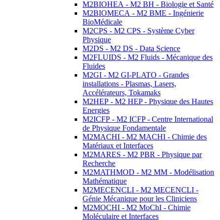
M2BIOHEA - M2 BH - Biologie et Santé
M2BIOMECA - M2 BME - Ingénierie
BioMédicale
M2CPS - M2 CPS - Système Cyber
Physique
M2DS - M2 DS - Data Science
M2FLUIDS - M2 Fluids - Mécanique des
Fluides
M2GI - M2 GI-PLATO - Grandes
installations - Plasmas, Lasers,
Accélérateurs, Tokamaks
M2HEP - M2 HEP - Physique des Hautes
Energies
M2ICFP - M2 ICFP - Centre International
de Physique Fondamentale
M2MACHI - M2 MACHI - Chimie des
Matériaux et Interfaces
M2MARES - M2 PBR - Physique par
Recherche
M2MATHMOD - M2 MM - Modélisation
Mathématique
M2MECENCLI - M2 MECENCLI -
Génie Mécanique pour les Cliniciens
M2MOCHI - M2 MoChI - Chimie
Moléculaire et Interfaces