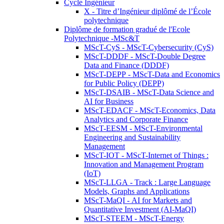
Cycle Ingénieur
X - Titre d’Ingénieur diplômé de l’École
polytechnique
Diplôme de formation gradué de l'Ecole
Polytechnique -MSc&T
MScT-CyS - MScT-Cybersecurity (CyS)
MScT-DDDF - MScT-Double Degree
Data and Finance (DDDF)
MScT-DEPP - MScT-Data and Economics
for Public Policy (DEPP)
MScT-DSAIB - MScT-Data Science and
AI for Business
MScT-EDACF - MScT-Economics, Data
Analytics and Corporate Finance
MScT-EESM - MScT-Environmental
Engineering and Sustainability
Management
MScT-IOT - MScT-Internet of Things :
Innovation and Management Program
(IoT)
MScT-LLGA - Track : Large Language
Models, Graphs and Applications
MScT-MaQI - AI for Markets and
Quantitative Investment (AI-MaQI)
MScT-STEEM - MScT-Energy