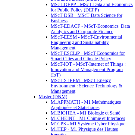
MScT-DEPP - MScT-Data and Economics
for Public Policy (DEPP)
MScT-DSB - MScT-Data Science for
Business
MScT-EDACF - MScT-Economics, Data
Analytics and Corporate Finance
MScT-EESM - MScT-Environmental
Engineering and Sustainability
Management
MScT-ESCLiP - MScT-Economics for
Smart Cities and Climate Policy
MScT-IOT - MScT-Internet of Things :
Innovation and Management Program
(IoT)
MScT-STEEM - MScT-Energy
Environment : Science Technology &
Management
Master (DNM)
M1APPMATH - M1 Mathématiques
Appliquées et Statistiques
M1BIOHEA - M1 Biologie et Santé
M1CHEINT - M1 Chimie et Interfaces
M1CPS - M1 Système Cyber Physique
M1HEP - M1 Physique des Hautes
Energies