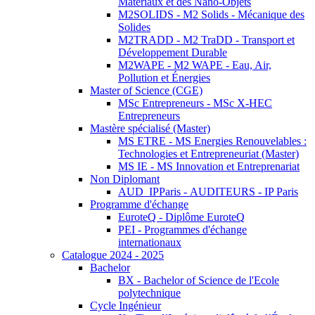
Matériaux et des Nano-Objets
M2SOLIDS - M2 Solids - Mécanique des
Solides
M2TRADD - M2 TraDD - Transport et
Développement Durable
M2WAPE - M2 WAPE - Eau, Air,
Pollution et Énergies
Master of Science (CGE)
MSc Entrepreneurs - MSc X-HEC
Entrepreneurs
Mastère spécialisé (Master)
MS ETRE - MS Energies Renouvelables :
Technologies et Entrepreneuriat (Master)
MS IE - MS Innovation et Entreprenariat
Non Diplomant
AUD_IPParis - AUDITEURS - IP Paris
Programme d'échange
EuroteQ - Diplôme EuroteQ
PEI - Programmes d'échange
internationaux
Catalogue 2024 - 2025
Bachelor
BX - Bachelor of Science de l'Ecole
polytechnique
Cycle Ingénieur