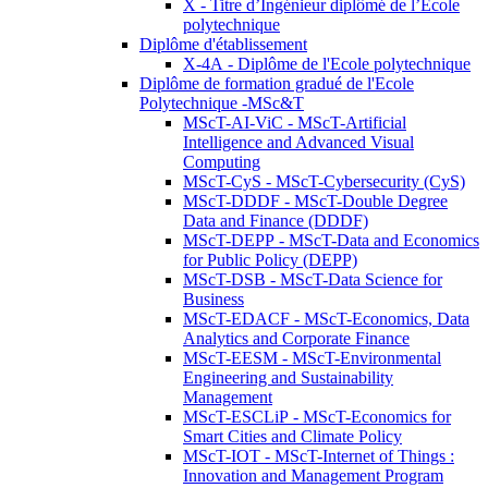
X - Titre d’Ingénieur diplômé de l’École
polytechnique
Diplôme d'établissement
X-4A - Diplôme de l'Ecole polytechnique
Diplôme de formation gradué de l'Ecole
Polytechnique -MSc&T
MScT-AI-ViC - MScT-Artificial
Intelligence and Advanced Visual
Computing
MScT-CyS - MScT-Cybersecurity (CyS)
MScT-DDDF - MScT-Double Degree
Data and Finance (DDDF)
MScT-DEPP - MScT-Data and Economics
for Public Policy (DEPP)
MScT-DSB - MScT-Data Science for
Business
MScT-EDACF - MScT-Economics, Data
Analytics and Corporate Finance
MScT-EESM - MScT-Environmental
Engineering and Sustainability
Management
MScT-ESCLiP - MScT-Economics for
Smart Cities and Climate Policy
MScT-IOT - MScT-Internet of Things :
Innovation and Management Program