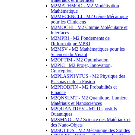
Matériaux et Interfaces
M2MATHMOD - M2 Modélisation
Mathématique
M2MECENCLI - M2 Génie Mécanique
pour les Cliniciens
M2MOCHI - M2 Chimie Moléculaire et
Interfaces
M2MPRI - M2 Fondements de
l'Informatique MPRI
M2MSV - M2 Mathématiques pour les
Sciences du Vivant
M2OPTIM - M2 Optimisation
M2PIC - M2 Projet, Innovation,
Conception
M2PLASPHYFUS - M2 Physique des
Plasmas et de la Fusion
M2PROBFIN - M2 Probabilités et
Finance
M2QNSLMT - M2 Quantique, Lumière,
Matériaux et Nanosciences
M2QUANTDEV - M2 Dispositifs
Quantiques
M2SMNO - M2 Science des Matériaux et
des Nano-Objets
M2SOLIDS - M2 Mécanique des Solides