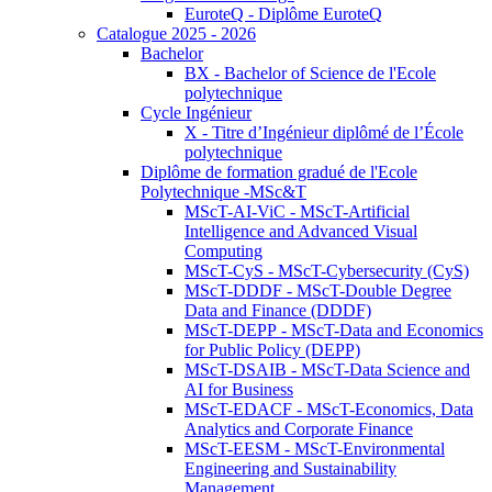
EuroteQ - Diplôme EuroteQ
Catalogue 2025 - 2026
Bachelor
BX - Bachelor of Science de l'Ecole
polytechnique
Cycle Ingénieur
X - Titre d’Ingénieur diplômé de l’École
polytechnique
Diplôme de formation gradué de l'Ecole
Polytechnique -MSc&T
MScT-AI-ViC - MScT-Artificial
Intelligence and Advanced Visual
Computing
MScT-CyS - MScT-Cybersecurity (CyS)
MScT-DDDF - MScT-Double Degree
Data and Finance (DDDF)
MScT-DEPP - MScT-Data and Economics
for Public Policy (DEPP)
MScT-DSAIB - MScT-Data Science and
AI for Business
MScT-EDACF - MScT-Economics, Data
Analytics and Corporate Finance
MScT-EESM - MScT-Environmental
Engineering and Sustainability
Management