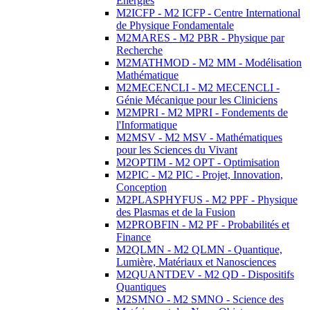
Energies
M2ICFP - M2 ICFP - Centre International
de Physique Fondamentale
M2MARES - M2 PBR - Physique par
Recherche
M2MATHMOD - M2 MM - Modélisation
Mathématique
M2MECENCLI - M2 MECENCLI -
Génie Mécanique pour les Cliniciens
M2MPRI - M2 MPRI - Fondements de
l'Informatique
M2MSV - M2 MSV - Mathématiques
pour les Sciences du Vivant
M2OPTIM - M2 OPT - Optimisation
M2PIC - M2 PIC - Projet, Innovation,
Conception
M2PLASPHYFUS - M2 PPF - Physique
des Plasmas et de la Fusion
M2PROBFIN - M2 PF - Probabilités et
Finance
M2QLMN - M2 QLMN - Quantique,
Lumière, Matériaux et Nanosciences
M2QUANTDEV - M2 QD - Dispositifs
Quantiques
M2SMNO - M2 SMNO - Science des