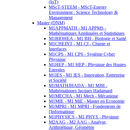
(IoT)
MScT-STEEM - MScT-Energy
Environment : Science Technology &
Management
Master (DNM)
M1APPMATH - M1 APPMS -
Mathématiques Appliquées et Statistiques
M1BIOHEA - M1 BH - Biologie et Santé
M1CHEINT - M1 CI - Chimie et
Interfaces
M1CPS - M1 CPS - Système Cyber
Physique
M1HEP - M1 HEP - Physique des Hautes
Energies
M1IES - M1 IES - Innovation, Entreprise
et Société
M1MATHJHADA - M1 MJH -
Mathématiques Jacques Hadamard
M1MECHA - M1 Mech - Mécanique
M1MIE - M1 MiE - Master en Economie
M1MPRI - M1 MPRI - Fondements de
l'Informatique
M1PHYSICS - M1 PHYS - Physique
M2AAG - M2 AAG - Analyse,
Arithmétique, Géométrie