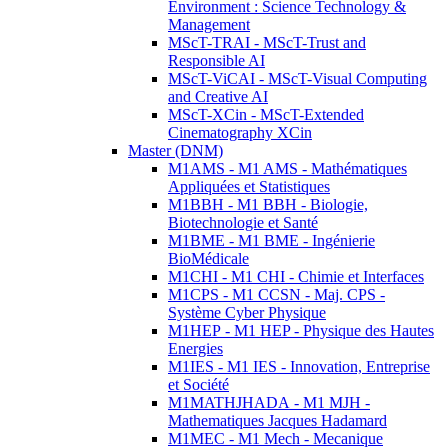
Environment : Science Technology &
Management
MScT-TRAI - MScT-Trust and
Responsible AI
MScT-ViCAI - MScT-Visual Computing
and Creative AI
MScT-XCin - MScT-Extended
Cinematography XCin
Master (DNM)
M1AMS - M1 AMS - Mathématiques
Appliquées et Statistiques
M1BBH - M1 BBH - Biologie,
Biotechnologie et Santé
M1BME - M1 BME - Ingénierie
BioMédicale
M1CHI - M1 CHI - Chimie et Interfaces
M1CPS - M1 CCSN - Maj. CPS -
Système Cyber Physique
M1HEP - M1 HEP - Physique des Hautes
Energies
M1IES - M1 IES - Innovation, Entreprise
et Société
M1MATHJHADA - M1 MJH -
Mathematiques Jacques Hadamard
M1MEC - M1 Mech - Mecanique