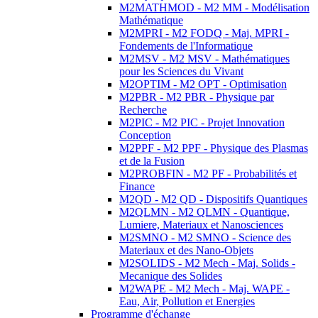
M2MATHMOD - M2 MM - Modélisation
Mathématique
M2MPRI - M2 FODQ - Maj. MPRI -
Fondements de l'Informatique
M2MSV - M2 MSV - Mathématiques
pour les Sciences du Vivant
M2OPTIM - M2 OPT - Optimisation
M2PBR - M2 PBR - Physique par
Recherche
M2PIC - M2 PIC - Projet Innovation
Conception
M2PPF - M2 PPF - Physique des Plasmas
et de la Fusion
M2PROBFIN - M2 PF - Probabilités et
Finance
M2QD - M2 QD - Dispositifs Quantiques
M2QLMN - M2 QLMN - Quantique,
Lumiere, Materiaux et Nanosciences
M2SMNO - M2 SMNO - Science des
Materiaux et des Nano-Objets
M2SOLIDS - M2 Mech - Maj. Solids -
Mecanique des Solides
M2WAPE - M2 Mech - Maj. WAPE -
Eau, Air, Pollution et Energies
Programme d'échange