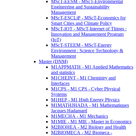
MScT-EESM - MScT-Environmental
Engineering and Sustainability
Management
MScT-ESCLiP - MScT-Economics for
Smart Cities and Climate Policy
MScT-IOT - MScT-Internet of Things :
Innovation and Management Program
(IoT)
MScT-STEEM - MScT-Energy
Environment : Science Technology &
Management
Master (DNM)
M1APPMATH - M1 Applied Mathematics
and statistics
M1CHEINT - M1 Chemistry and
Interfaces
M1CPS - M1 CPS - Cyber Physical
Systems
M1HEP - M1 High Energy Physics
M1MATHJHADA - M1 Mathematiques
Jacques Hadamard
M1MECHA - M1 Mechanics
M1MIE - M1 MIE - Master in Economics
M2BIOHEA - M2 Biology and Health
M2BIOMECA - M2 Biomeca -