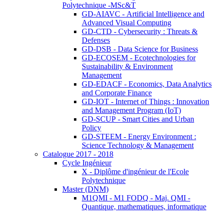
Polytechnique -MSc&T
GD-AIAVC - Artificial Intelligence and
Advanced Visual Computing
GD-CTD - Cybersecurity : Threats &
Defenses
GD-DSB - Data Science for Business
GD-ECOSEM - Ecotechnologies for
Sustainability & Environment
Management
GD-EDACF - Economics, Data Analytics
and Corporate Finance
GD-IOT - Internet of Things : Innovation
and Management Program (IoT)
GD-SCUP - Smart Cities and Urban
Policy
GD-STEEM - Energy Environment :
Science Technology & Management
Catalogue 2017 - 2018
Cycle Ingénieur
X - Diplôme d'ingénieur de l'Ecole
Polytechnique
Master (DNM)
M1QMI - M1 FODQ - Maj. QMI -
Quantique, mathematiques, informatique