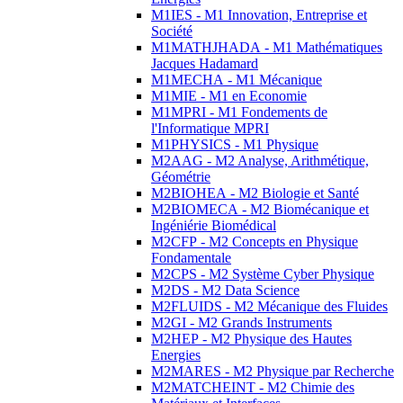
M1IES - M1 Innovation, Entreprise et
Société
M1MATHJHADA - M1 Mathématiques
Jacques Hadamard
M1MECHA - M1 Mécanique
M1MIE - M1 en Economie
M1MPRI - M1 Fondements de
l'Informatique MPRI
M1PHYSICS - M1 Physique
M2AAG - M2 Analyse, Arithmétique,
Géométrie
M2BIOHEA - M2 Biologie et Santé
M2BIOMECA - M2 Biomécanique et
Ingéniérie Biomédical
M2CFP - M2 Concepts en Physique
Fondamentale
M2CPS - M2 Système Cyber Physique
M2DS - M2 Data Science
M2FLUIDS - M2 Mécanique des Fluides
M2GI - M2 Grands Instruments
M2HEP - M2 Physique des Hautes
Energies
M2MARES - M2 Physique par Recherche
M2MATCHEINT - M2 Chimie des