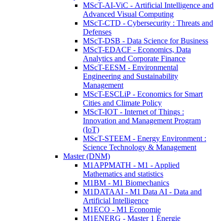
MScT-AI-ViC - Artificial Intelligence and
Advanced Visual Computing
MScT-CTD - Cybersecurity : Threats and
Defenses
MScT-DSB - Data Science for Business
MScT-EDACF - Economics, Data
Analytics and Corporate Finance
MScT-EESM - Environmental
Engineering and Sustainability
Management
MScT-ESCLiP - Economics for Smart
Cities and Climate Policy
MScT-IOT - Internet of Things :
Innovation and Management Program
(IoT)
MScT-STEEM - Energy Environment :
Science Technology & Management
Master (DNM)
M1APPMATH - M1 - Applied
Mathematics and statistics
M1BM - M1 Biomechanics
M1DATAAI - M1 Data AI - Data and
Artificial Intelligence
M1ECO - M1 Economie
M1ENERG - Master 1 Énergie