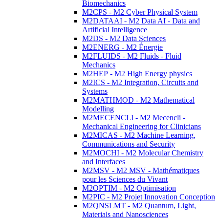
Biomechanics
M2CPS - M2 Cyber Physical System
M2DATAAI - M2 Data AI - Data and
Artificial Intelligence
M2DS - M2 Data Sciences
M2ENERG - M2 Énergie
M2FLUIDS - M2 Fluids - Fluid
Mechanics
M2HEP - M2 High Energy physics
M2ICS - M2 Integration, Circuits and
Systems
M2MATHMOD - M2 Mathematical
Modelling
M2MECENCLI - M2 Mecencli -
Mechanical Engineering for Clinicians
M2MICAS - M2 Machine Learning,
Communications and Security
M2MOCHI - M2 Molecular Chemistry
and Interfaces
M2MSV - M2 MSV - Mathématiques
pour les Sciences du Vivant
M2OPTIM - M2 Optimisation
M2PIC - M2 Projet Innovation Conception
M2QNSLMT - M2 Quantum, Light,
Materials and Nanosciences