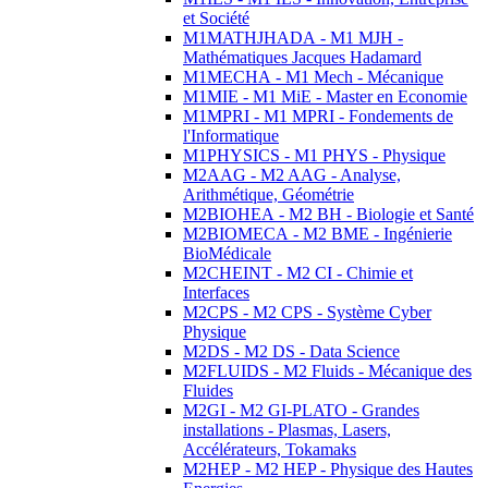
et Société
M1MATHJHADA - M1 MJH -
Mathématiques Jacques Hadamard
M1MECHA - M1 Mech - Mécanique
M1MIE - M1 MiE - Master en Economie
M1MPRI - M1 MPRI - Fondements de
l'Informatique
M1PHYSICS - M1 PHYS - Physique
M2AAG - M2 AAG - Analyse,
Arithmétique, Géométrie
M2BIOHEA - M2 BH - Biologie et Santé
M2BIOMECA - M2 BME - Ingénierie
BioMédicale
M2CHEINT - M2 CI - Chimie et
Interfaces
M2CPS - M2 CPS - Système Cyber
Physique
M2DS - M2 DS - Data Science
M2FLUIDS - M2 Fluids - Mécanique des
Fluides
M2GI - M2 GI-PLATO - Grandes
installations - Plasmas, Lasers,
Accélérateurs, Tokamaks
M2HEP - M2 HEP - Physique des Hautes