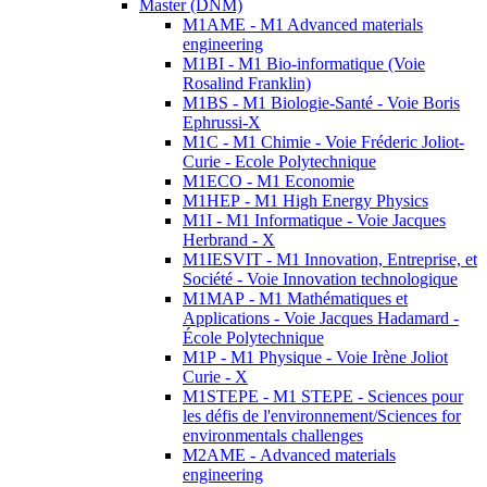
Master (DNM)
M1AME - M1 Advanced materials
engineering
M1BI - M1 Bio-informatique (Voie
Rosalind Franklin)
M1BS - M1 Biologie-Santé - Voie Boris
Ephrussi-X
M1C - M1 Chimie - Voie Fréderic Joliot-
Curie - Ecole Polytechnique
M1ECO - M1 Economie
M1HEP - M1 High Energy Physics
M1I - M1 Informatique - Voie Jacques
Herbrand - X
M1IESVIT - M1 Innovation, Entreprise, et
Société - Voie Innovation technologique
M1MAP - M1 Mathématiques et
Applications - Voie Jacques Hadamard -
École Polytechnique
M1P - M1 Physique - Voie Irène Joliot
Curie - X
M1STEPE - M1 STEPE - Sciences pour
les défis de l'environnement/Sciences for
environmentals challenges
M2AME - Advanced materials
engineering