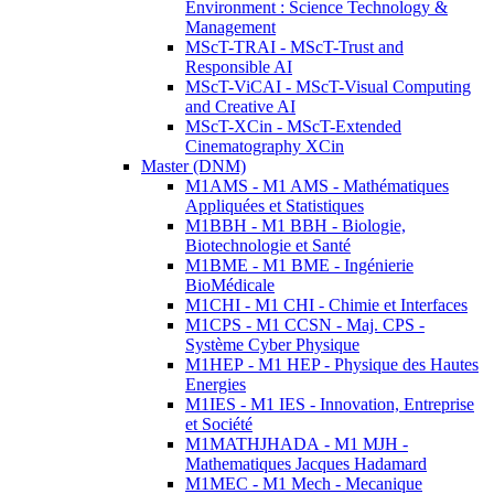
Environment : Science Technology &
Management
MScT-TRAI - MScT-Trust and
Responsible AI
MScT-ViCAI - MScT-Visual Computing
and Creative AI
MScT-XCin - MScT-Extended
Cinematography XCin
Master (DNM)
M1AMS - M1 AMS - Mathématiques
Appliquées et Statistiques
M1BBH - M1 BBH - Biologie,
Biotechnologie et Santé
M1BME - M1 BME - Ingénierie
BioMédicale
M1CHI - M1 CHI - Chimie et Interfaces
M1CPS - M1 CCSN - Maj. CPS -
Système Cyber Physique
M1HEP - M1 HEP - Physique des Hautes
Energies
M1IES - M1 IES - Innovation, Entreprise
et Société
M1MATHJHADA - M1 MJH -
Mathematiques Jacques Hadamard
M1MEC - M1 Mech - Mecanique