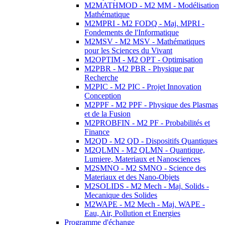
M2MATHMOD - M2 MM - Modélisation
Mathématique
M2MPRI - M2 FODQ - Maj. MPRI -
Fondements de l'Informatique
M2MSV - M2 MSV - Mathématiques
pour les Sciences du Vivant
M2OPTIM - M2 OPT - Optimisation
M2PBR - M2 PBR - Physique par
Recherche
M2PIC - M2 PIC - Projet Innovation
Conception
M2PPF - M2 PPF - Physique des Plasmas
et de la Fusion
M2PROBFIN - M2 PF - Probabilités et
Finance
M2QD - M2 QD - Dispositifs Quantiques
M2QLMN - M2 QLMN - Quantique,
Lumiere, Materiaux et Nanosciences
M2SMNO - M2 SMNO - Science des
Materiaux et des Nano-Objets
M2SOLIDS - M2 Mech - Maj. Solids -
Mecanique des Solides
M2WAPE - M2 Mech - Maj. WAPE -
Eau, Air, Pollution et Energies
Programme d'échange