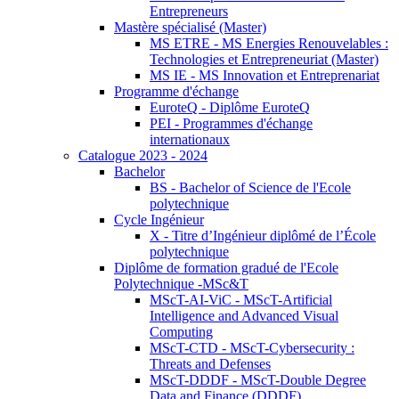
Entrepreneurs
Mastère spécialisé (Master)
MS ETRE - MS Energies Renouvelables :
Technologies et Entrepreneuriat (Master)
MS IE - MS Innovation et Entreprenariat
Programme d'échange
EuroteQ - Diplôme EuroteQ
PEI - Programmes d'échange
internationaux
Catalogue 2023 - 2024
Bachelor
BS - Bachelor of Science de l'Ecole
polytechnique
Cycle Ingénieur
X - Titre d’Ingénieur diplômé de l’École
polytechnique
Diplôme de formation gradué de l'Ecole
Polytechnique -MSc&T
MScT-AI-ViC - MScT-Artificial
Intelligence and Advanced Visual
Computing
MScT-CTD - MScT-Cybersecurity :
Threats and Defenses
MScT-DDDF - MScT-Double Degree
Data and Finance (DDDF)