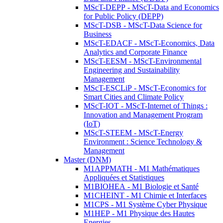
MScT-DEPP - MScT-Data and Economics
for Public Policy (DEPP)
MScT-DSB - MScT-Data Science for
Business
MScT-EDACF - MScT-Economics, Data
Analytics and Corporate Finance
MScT-EESM - MScT-Environmental
Engineering and Sustainability
Management
MScT-ESCLiP - MScT-Economics for
Smart Cities and Climate Policy
MScT-IOT - MScT-Internet of Things :
Innovation and Management Program
(IoT)
MScT-STEEM - MScT-Energy
Environment : Science Technology &
Management
Master (DNM)
M1APPMATH - M1 Mathématiques
Appliquées et Statistiques
M1BIOHEA - M1 Biologie et Santé
M1CHEINT - M1 Chimie et Interfaces
M1CPS - M1 Système Cyber Physique
M1HEP - M1 Physique des Hautes
Energies