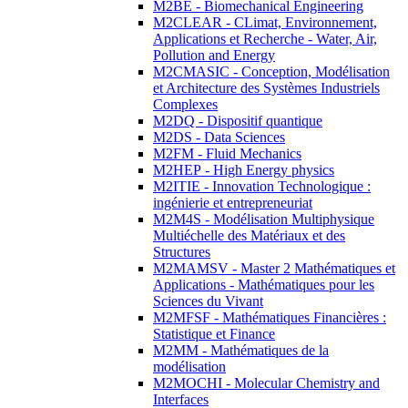
M2BE - Biomechanical Engineering
M2CLEAR - CLimat, Environnement,
Applications et Recherche - Water, Air,
Pollution and Energy
M2CMASIC - Conception, Modélisation
et Architecture des Systèmes Industriels
Complexes
M2DQ - Dispositif quantique
M2DS - Data Sciences
M2FM - Fluid Mechanics
M2HEP - High Energy physics
M2ITIE - Innovation Technologique :
ingénierie et entrepreneuriat
M2M4S - Modélisation Multiphysique
Multiéchelle des Matériaux et des
Structures
M2MAMSV - Master 2 Mathématiques et
Applications - Mathématiques pour les
Sciences du Vivant
M2MFSF - Mathématiques Financières :
Statistique et Finance
M2MM - Mathématiques de la
modélisation
M2MOCHI - Molecular Chemistry and
Interfaces