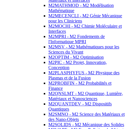
Matériaux et Interfaces
M2MATHMOD - M2 Modélisation
Mathématique
M2MECENCLI - M2 Génie Mécanique
pour les Cliniciens
M2MOCHI - M2 Chimie Moléculaire et
Interfaces
M2MPRI - M2 Fondements de
l'Informatique MPRI
M2MSV - M2 Mathématiques pour les
Sciences du Vivant
M2OPTIM - M2 Optimisation
M2PIC - M2 Projet, Innovation,
Conception
M2PLASPHYFUS - M2 Physique des
Plasmas et de la Fusion
M2PROBFIN - M2 Probabilités et
Finance
M2QNSLMT - M2 Quantique, Lumière,
Matériaux et Nanosciences
M2QUANTDEV - M2 Dispositifs
Quantiques
M2SMNO - M2 Science des Matériaux et
des Nano-Objets
M2SOLIDS - M2 Mécanique des Solides