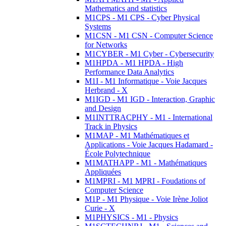
Mathematics and statistics
M1CPS - M1 CPS - Cyber Physical
Systems
M1CSN - M1 CSN - Computer Science
for Networks
M1CYBER - M1 Cyber - Cybersecurity
M1HPDA - M1 HPDA - High
Performance Data Analytics
M1I - M1 Informatique - Voie Jacques
Herbrand - X
M1IGD - M1 IGD - Interaction, Graphic
and Design
M1INTTRACPHY - M1 - International
Track in Physics
M1MAP - M1 Mathématiques et
Applications - Voie Jacques Hadamard -
École Polytechnique
M1MATHAPP - M1 - Mathématiques
Appliquées
M1MPRI - M1 MPRI - Foudations of
Computer Science
M1P - M1 Physique - Voie Irène Joliot
Curie - X
M1PHYSICS - M1 - Physics