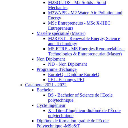
M2SOLIDS - M2 Solids - Solid
Mechanics
M2WAPE - M2 Water, Air, Pollution and
Energy
MSc Entrepreneurs - MSc X-HEC
Entrepreneurs
Mastère spécialisé (Master)
M2REST - Renewable Energy, Science
and Technology
MS ETRE - MS Energies Renouvelables :
Technologies & Entrepreneuriat (Master)
Non Diplomant
ND - Non Diplomant
Programme d'échange
EuroteQ - Diplôme EuroteQ
PEI - Echanges PEI
Catalogue 2021 - 2022
Bachelor
BS - Bachelor of Science de l'Ecole
polytechnique
Cycle Ingénieur
X - Titre d’Ingénieur diplômé de l’École
polytechnique
Diplôme de formation gradué de l'Ecole
Polytechnique -MSc&T