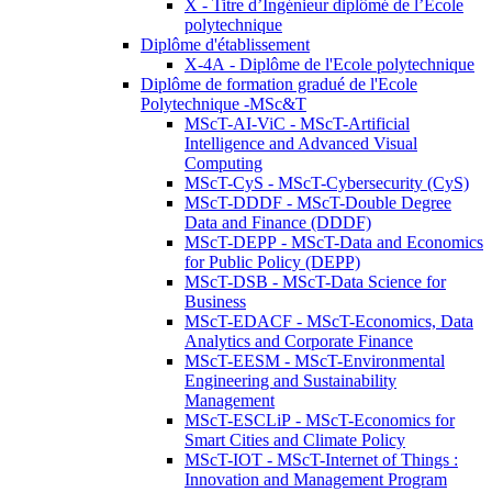
X - Titre d’Ingénieur diplômé de l’École
polytechnique
Diplôme d'établissement
X-4A - Diplôme de l'Ecole polytechnique
Diplôme de formation gradué de l'Ecole
Polytechnique -MSc&T
MScT-AI-ViC - MScT-Artificial
Intelligence and Advanced Visual
Computing
MScT-CyS - MScT-Cybersecurity (CyS)
MScT-DDDF - MScT-Double Degree
Data and Finance (DDDF)
MScT-DEPP - MScT-Data and Economics
for Public Policy (DEPP)
MScT-DSB - MScT-Data Science for
Business
MScT-EDACF - MScT-Economics, Data
Analytics and Corporate Finance
MScT-EESM - MScT-Environmental
Engineering and Sustainability
Management
MScT-ESCLiP - MScT-Economics for
Smart Cities and Climate Policy
MScT-IOT - MScT-Internet of Things :
Innovation and Management Program