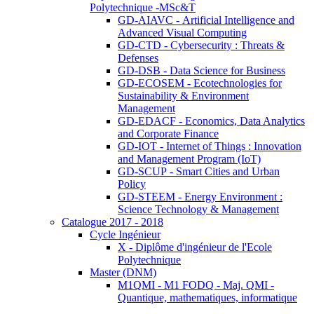
Polytechnique -MSc&T
GD-AIAVC - Artificial Intelligence and
Advanced Visual Computing
GD-CTD - Cybersecurity : Threats &
Defenses
GD-DSB - Data Science for Business
GD-ECOSEM - Ecotechnologies for
Sustainability & Environment
Management
GD-EDACF - Economics, Data Analytics
and Corporate Finance
GD-IOT - Internet of Things : Innovation
and Management Program (IoT)
GD-SCUP - Smart Cities and Urban
Policy
GD-STEEM - Energy Environment :
Science Technology & Management
Catalogue 2017 - 2018
Cycle Ingénieur
X - Diplôme d'ingénieur de l'Ecole
Polytechnique
Master (DNM)
M1QMI - M1 FODQ - Maj. QMI -
Quantique, mathematiques, informatique