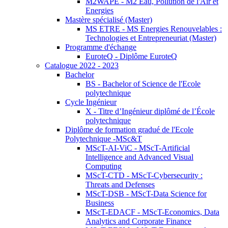
M2WAPE - M2 Eau, Pollution de l'Air et
Energies
Mastère spécialisé (Master)
MS ETRE - MS Energies Renouvelables :
Technologies et Entrepreneuriat (Master)
Programme d'échange
EuroteQ - Diplôme EuroteQ
Catalogue 2022 - 2023
Bachelor
BS - Bachelor of Science de l'Ecole
polytechnique
Cycle Ingénieur
X - Titre d’Ingénieur diplômé de l’École
polytechnique
Diplôme de formation gradué de l'Ecole
Polytechnique -MSc&T
MScT-AI-ViC - MScT-Artificial
Intelligence and Advanced Visual
Computing
MScT-CTD - MScT-Cybersecurity :
Threats and Defenses
MScT-DSB - MScT-Data Science for
Business
MScT-EDACF - MScT-Economics, Data
Analytics and Corporate Finance