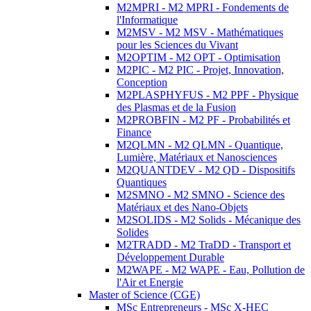
M2MPRI - M2 MPRI - Fondements de
l'Informatique
M2MSV - M2 MSV - Mathématiques
pour les Sciences du Vivant
M2OPTIM - M2 OPT - Optimisation
M2PIC - M2 PIC - Projet, Innovation,
Conception
M2PLASPHYFUS - M2 PPF - Physique
des Plasmas et de la Fusion
M2PROBFIN - M2 PF - Probabilités et
Finance
M2QLMN - M2 QLMN - Quantique,
Lumière, Matériaux et Nanosciences
M2QUANTDEV - M2 QD - Dispositifs
Quantiques
M2SMNO - M2 SMNO - Science des
Matériaux et des Nano-Objets
M2SOLIDS - M2 Solids - Mécanique des
Solides
M2TRADD - M2 TraDD - Transport et
Développement Durable
M2WAPE - M2 WAPE - Eau, Pollution de
l'Air et Energie
Master of Science (CGE)
MSc Entrepreneurs - MSc X-HEC