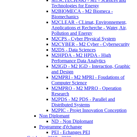
M1SCTECHNRJ - M1 - Sciences and
Technologies for Energy
M2BIOMECA - M2 Biomeca -
Biomechanics
M2CLEAR - CLimat, Environnement,
Applications et Recherche - Water, Air,
Pollution and Energy
M2CPS - Cyber Physical System
M2CYBER - M2 Cyber - Cybersecurity
M2DS - Data Sciences
M2HPDA - M2 HPDA - High
Performance Data Analytics
M2IGD - M2 IGD - Interaction, Graphic
and Design
M2MPRI - M2 MPRI - Foudations of
Computer Science
M2MPRO - M2 MPRO - Operation
Research
M2PDS - M2 PDS - Parallel and
Distributed Systems
M2PIC - Projet Innovation Conception
Non Diplomant
ND - Non Diplomant
Programme d'échange
PEI - Echanges PEI