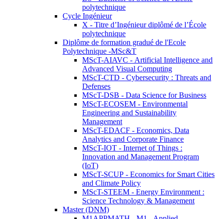
polytechnique
Cycle Ingénieur
X - Titre d’Ingénieur diplômé de l’École
polytechnique
Diplôme de formation gradué de l'Ecole
Polytechnique -MSc&T
MScT-AIAVC - Artificial Intelligence and
Advanced Visual Computing
MScT-CTD - Cybersecurity : Threats and
Defenses
MScT-DSB - Data Science for Business
MScT-ECOSEM - Environmental
Engineering and Sustainability
Management
MScT-EDACF - Economics, Data
Analytics and Corporate Finance
MScT-IOT - Internet of Things :
Innovation and Management Program
(IoT)
MScT-SCUP - Economics for Smart Cities
and Climate Policy
MScT-STEEM - Energy Environment :
Science Technology & Management
Master (DNM)
M1APPMATH - M1 - Applied