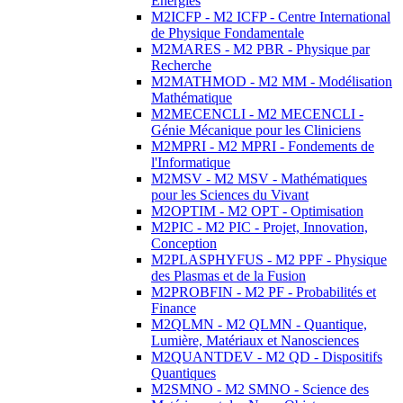
Energies
M2ICFP - M2 ICFP - Centre International
de Physique Fondamentale
M2MARES - M2 PBR - Physique par
Recherche
M2MATHMOD - M2 MM - Modélisation
Mathématique
M2MECENCLI - M2 MECENCLI -
Génie Mécanique pour les Cliniciens
M2MPRI - M2 MPRI - Fondements de
l'Informatique
M2MSV - M2 MSV - Mathématiques
pour les Sciences du Vivant
M2OPTIM - M2 OPT - Optimisation
M2PIC - M2 PIC - Projet, Innovation,
Conception
M2PLASPHYFUS - M2 PPF - Physique
des Plasmas et de la Fusion
M2PROBFIN - M2 PF - Probabilités et
Finance
M2QLMN - M2 QLMN - Quantique,
Lumière, Matériaux et Nanosciences
M2QUANTDEV - M2 QD - Dispositifs
Quantiques
M2SMNO - M2 SMNO - Science des