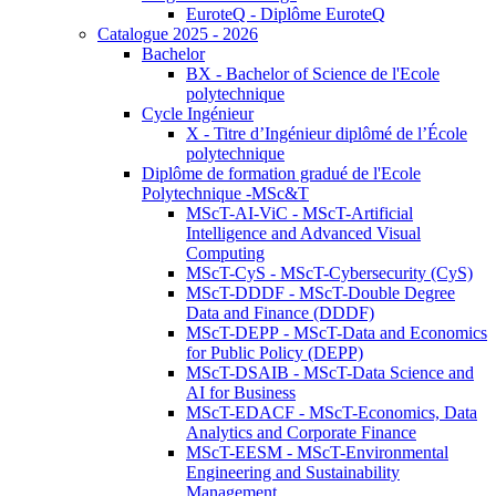
EuroteQ - Diplôme EuroteQ
Catalogue 2025 - 2026
Bachelor
BX - Bachelor of Science de l'Ecole
polytechnique
Cycle Ingénieur
X - Titre d’Ingénieur diplômé de l’École
polytechnique
Diplôme de formation gradué de l'Ecole
Polytechnique -MSc&T
MScT-AI-ViC - MScT-Artificial
Intelligence and Advanced Visual
Computing
MScT-CyS - MScT-Cybersecurity (CyS)
MScT-DDDF - MScT-Double Degree
Data and Finance (DDDF)
MScT-DEPP - MScT-Data and Economics
for Public Policy (DEPP)
MScT-DSAIB - MScT-Data Science and
AI for Business
MScT-EDACF - MScT-Economics, Data
Analytics and Corporate Finance
MScT-EESM - MScT-Environmental
Engineering and Sustainability
Management