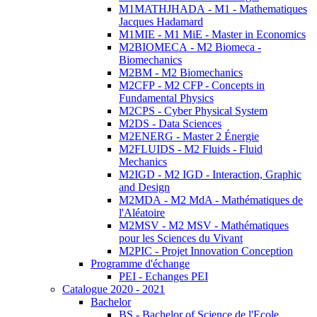
M1MATHJHADA - M1 - Mathematiques
Jacques Hadamard
M1MIE - M1 MiE - Master in Economics
M2BIOMECA - M2 Biomeca -
Biomechanics
M2BM - M2 Biomechanics
M2CFP - M2 CFP - Concepts in
Fundamental Physics
M2CPS - Cyber Physical System
M2DS - Data Sciences
M2ENERG - Master 2 Énergie
M2FLUIDS - M2 Fluids - Fluid
Mechanics
M2IGD - M2 IGD - Interaction, Graphic
and Design
M2MDA - M2 MdA - Mathématiques de
l'Aléatoire
M2MSV - M2 MSV - Mathématiques
pour les Sciences du Vivant
M2PIC - Projet Innovation Conception
Programme d'échange
PEI - Echanges PEI
Catalogue 2020 - 2021
Bachelor
BS - Bachelor of Science de l'Ecole