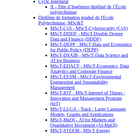
Cycle Ingénieur
X - Titre d’Ingénieur diplômé de l’École
polytechnique
Diplôme de formation gradué de l'Ecole
Polytechnique -MSc&T
MScT-CyS - MScT-Cybersecurity (CyS)
MScT-DDDF - MScT-Double Degree
Data and Finance (DDDF)
MScT-DEPP - MScT-Data and Economics
for Public Policy (DEPP)
MScT-DSAIB - MScT-Data Science and
AI for Business
MScT-EDACF - MScT-Economics, Data
Analytics and Corporate Finance
MScT-EESM - MScT-Environmental
Engineering and Sustainability
Management
MScT-IOT - MScT-Internet of Things :
Innovation and Management Program
(IoT)
MScT-LLGA - Track : Large Language
Models, Graphs and Applications
MScT-MaQI - AI for Markets and
Quantitative Investment (AI-MaQI)
MScT-STEEM - MScT-Energy