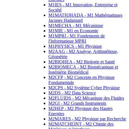
M1IES - M1 Innovation, Entreprise et
Société
M1MATHJHADA - M1 Mathématiques
Jacques Hadamard
M1MECHA - M1 Mécanique
M1MIE - M1 en Economie
M1MPRI - M1 Fondements de
l'Informatique MPRI
M1PHYSICS - M1 Physique
M2AAG - M2 Analyse, Arithmétique,
Géométrie
M2BIOHEA - M2 Biologie et Santé
M2BIOMECA - M2 Biomécanique et
Ingéniérie Biomédical
M2CFP - M2 Concepts en Physique
Fondamentale
M2CPS - M2 Système Cyber Physique
M2DS - M2 Data Science
M2FLUIDS - M2 Mécanique des Fluides
M2GI - M2 Grands Instruments
M2HEP - M2 Physique des Hautes
Energies
M2MARES - M2 Physique par Recherche
M2MATCHEINT - M2 Chimie des