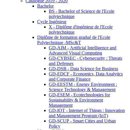
Catalogue 2019 - 2020
Bachelor
BS - Bachelor of Science de l'Ecole
polytechnique
Cycle Ingénieur
X - Diplôme d'ingénieur de l'Ecole
polytechnique
Diplôme de formation gradué de l'Ecole
Polytechnique -MSc&T
GD-AIM - Artificial Intelligence and
Advanced Visual Computing
GD-CYBSEC - Cybersecurity : Threats
and Defenses
GD-DSB - Data Science for Business
GD-EDCF - Economics, Data Analytics
and Corporate Finance
GD-EESTM - Energy Environment :
Science Technology & Management
GD-ESEM - Ecotechnologies for
Sustainability & Environment
Management
GD-IOT - Internet of Things : Innovation
and Management Program (IoT)
GD-SCUP - Smart Cities and Urban
Policy