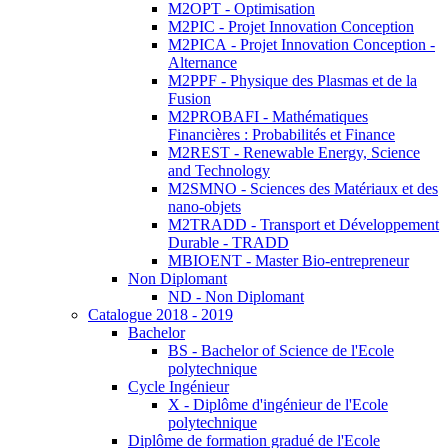
M2OPT - Optimisation
M2PIC - Projet Innovation Conception
M2PICA - Projet Innovation Conception -
Alternance
M2PPF - Physique des Plasmas et de la
Fusion
M2PROBAFI - Mathématiques
Financières : Probabilités et Finance
M2REST - Renewable Energy, Science
and Technology
M2SMNO - Sciences des Matériaux et des
nano-objets
M2TRADD - Transport et Développement
Durable - TRADD
MBIOENT - Master Bio-entrepreneur
Non Diplomant
ND - Non Diplomant
Catalogue 2018 - 2019
Bachelor
BS - Bachelor of Science de l'Ecole
polytechnique
Cycle Ingénieur
X - Diplôme d'ingénieur de l'Ecole
polytechnique
Diplôme de formation gradué de l'Ecole