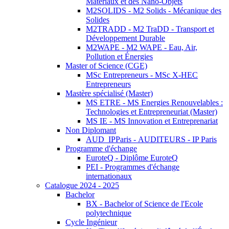
Matériaux et des Nano-Objets
M2SOLIDS - M2 Solids - Mécanique des
Solides
M2TRADD - M2 TraDD - Transport et
Développement Durable
M2WAPE - M2 WAPE - Eau, Air,
Pollution et Énergies
Master of Science (CGE)
MSc Entrepreneurs - MSc X-HEC
Entrepreneurs
Mastère spécialisé (Master)
MS ETRE - MS Energies Renouvelables :
Technologies et Entrepreneuriat (Master)
MS IE - MS Innovation et Entreprenariat
Non Diplomant
AUD_IPParis - AUDITEURS - IP Paris
Programme d'échange
EuroteQ - Diplôme EuroteQ
PEI - Programmes d'échange
internationaux
Catalogue 2024 - 2025
Bachelor
BX - Bachelor of Science de l'Ecole
polytechnique
Cycle Ingénieur