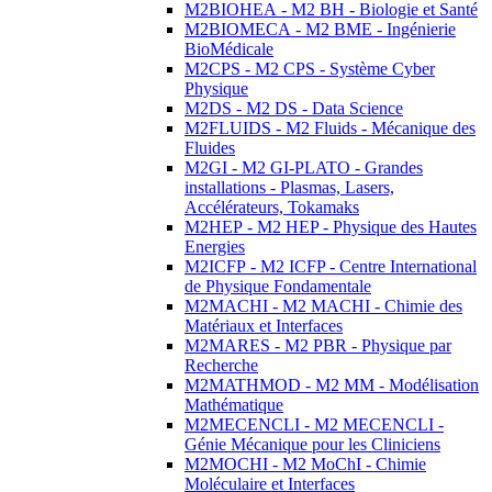
M2BIOHEA - M2 BH - Biologie et Santé
M2BIOMECA - M2 BME - Ingénierie
BioMédicale
M2CPS - M2 CPS - Système Cyber
Physique
M2DS - M2 DS - Data Science
M2FLUIDS - M2 Fluids - Mécanique des
Fluides
M2GI - M2 GI-PLATO - Grandes
installations - Plasmas, Lasers,
Accélérateurs, Tokamaks
M2HEP - M2 HEP - Physique des Hautes
Energies
M2ICFP - M2 ICFP - Centre International
de Physique Fondamentale
M2MACHI - M2 MACHI - Chimie des
Matériaux et Interfaces
M2MARES - M2 PBR - Physique par
Recherche
M2MATHMOD - M2 MM - Modélisation
Mathématique
M2MECENCLI - M2 MECENCLI -
Génie Mécanique pour les Cliniciens
M2MOCHI - M2 MoChI - Chimie
Moléculaire et Interfaces