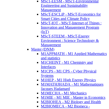
MScT-EESM - MScT-Environmental
Engineering and Sustainability
Management
MScT-ESCLiP - MScT-Economics for
Smart Cities and Climate Policy
MScT-IOT - MScT-Internet of Things :
Innovation and Management Program
(IoT)
MScT-STEEM - MScT-Energy
Environment : Science Technology &
Management
Master (DNM)
M1APPMATH - M1 Applied Mathematics
and statistics
M1CHEINT - M1 Chemistry and
Interfaces
M1CPS - M1 CPS - Cyber Physical
Systems
M1HEP - M1 High Energy Physics
M1MATHJHADA - M1 Mathematiques
Jacques Hadamard
M1MECHA - M1 Mechanics
M1MIE - M1 MIE - Master in Economics
M2BIOHEA - M2 Biology and Health
M2BIOMECA - M2 Biomeca -