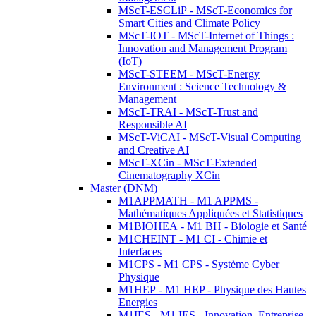
MScT-ESCLiP - MScT-Economics for
Smart Cities and Climate Policy
MScT-IOT - MScT-Internet of Things :
Innovation and Management Program
(IoT)
MScT-STEEM - MScT-Energy
Environment : Science Technology &
Management
MScT-TRAI - MScT-Trust and
Responsible AI
MScT-ViCAI - MScT-Visual Computing
and Creative AI
MScT-XCin - MScT-Extended
Cinematography XCin
Master (DNM)
M1APPMATH - M1 APPMS -
Mathématiques Appliquées et Statistiques
M1BIOHEA - M1 BH - Biologie et Santé
M1CHEINT - M1 CI - Chimie et
Interfaces
M1CPS - M1 CPS - Système Cyber
Physique
M1HEP - M1 HEP - Physique des Hautes
Energies
M1IES - M1 IES - Innovation, Entreprise