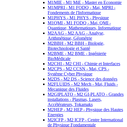
M1MIE - M1 MiE - Master en Economie
M1MPRI - M1 FODQ - Maj. MPRI -
Fondements de l'Informatique
M1PHYS - M1 PHYS - Physique
M1QMI - M1 FODQ - Maj. QMI -
Quantique, Mathematiques, Informatique
M2AAG - M2 AAG - Analyse,
Arithmétique, Géométrie
M2BBH - M2 BBH - Biologie,
Biotechnologie et Santé
M2BME - M2 BME - Ingénierie
BioMédicale
M2CHI - M2 CHI - Chimie et Interfaces
M2CPS - M2 CCSN - Maj. CPS -
Système Cyber Physique
M2DS - M2 DS - Science des données
M2FLUIDS - M2 Mech - Maj. Fluids -
Mecanique des Fluides
M2GIPLATO - M2 GI-PLATO - Grandes
installations - Plasmas, Lasers,
Accélérateurs, Tokamaks
M2HEP - M2 HEP - Physique des Hautes
Energies
M2ICFP - M2 ICFP - Centre International
de Physique Fondamentale