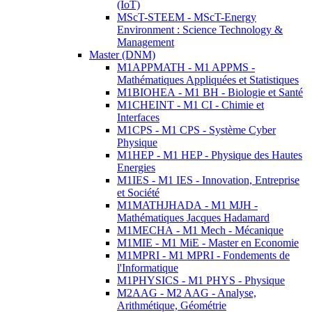
(IoT)
MScT-STEEM - MScT-Energy
Environment : Science Technology &
Management
Master (DNM)
M1APPMATH - M1 APPMS -
Mathématiques Appliquées et Statistiques
M1BIOHEA - M1 BH - Biologie et Santé
M1CHEINT - M1 CI - Chimie et
Interfaces
M1CPS - M1 CPS - Système Cyber
Physique
M1HEP - M1 HEP - Physique des Hautes
Energies
M1IES - M1 IES - Innovation, Entreprise
et Société
M1MATHJHADA - M1 MJH -
Mathématiques Jacques Hadamard
M1MECHA - M1 Mech - Mécanique
M1MIE - M1 MiE - Master en Economie
M1MPRI - M1 MPRI - Fondements de
l'Informatique
M1PHYSICS - M1 PHYS - Physique
M2AAG - M2 AAG - Analyse,
Arithmétique, Géométrie