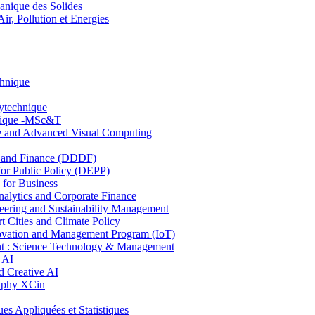
nique des Solides
, Pollution et Energies
chnique
lytechnique
hnique -MSc&T
ce and Advanced Visual Computing
and Finance (DDDF)
r Public Policy (DEPP)
for Business
ytics and Corporate Finance
ring and Sustainability Management
Cities and Climate Policy
ovation and Management Program (IoT)
: Science Technology & Management
 AI
 Creative AI
aphy XCin
ppliquées et Statistiques