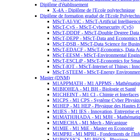
Diplôme d'établissement
X-4A - Diplôme de l'Ecole polytechnique
Diplôme de formation gradué de l'Ecole Polytec
MScT-AI-ViC - MScT-Artificial Intelligen
MScT-CyS - MScT-Cybersecurity (CyS)
MScT-DDDF - MScT-Double Degree Data 
MScT-DEPP - MScT-Data and Economics fo
MScT-DSB - MScT-Data Science for Busin
MScT-EDACF - MScT-Economics, Data Anal
MScT-EESM - MScT-Environmental Enginee
MScT-ESCLiP - MScT-Economics for Smart 
MScT-IOT - MScT-Internet of Things : Inn
MScT-STEEM - MScT-Energy Environment 
Master (DNM)
M1APPMATH - M1 APPMS - Mathématiques A
M1BIOHEA - M1 BH - Biologie et Santé
M1CHEINT - M1 CI - Chimie et Interfaces
M1CPS - M1 CPS - Système Cyber Physiq
M1HEP - M1 HEP - Physique des Hautes E
M1IES - M1 IES - Innovation, Entreprise et
M1MATHJHADA - M1 MJH - Mathématiqu
M1MECHA - M1 Mech - Mécanique
M1MIE - M1 MiE - Master en Economie
M1MPRI - M1 MPRI - Fondements de l'Inf
M1PHYSICS - M1 PHYS - Physique