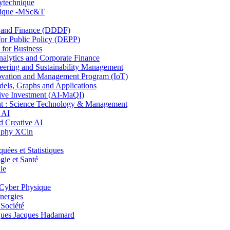
lytechnique
hnique -MSc&T
and Finance (DDDF)
r Public Policy (DEPP)
for Business
ytics and Corporate Finance
ring and Sustainability Management
ovation and Management Program (IoT)
ls, Graphs and Applications
ive Investment (AI-MaQI)
: Science Technology & Management
 AI
 Creative AI
aphy XCin
es et Statistiques
ie et Santé
le
Cyber Physique
nergies
 Société
es Jacques Hadamard