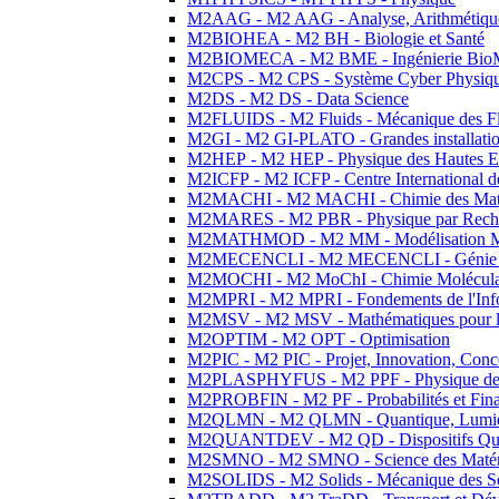
M2AAG - M2 AAG - Analyse, Arithmétique
M2BIOHEA - M2 BH - Biologie et Santé
M2BIOMECA - M2 BME - Ingénierie BioM
M2CPS - M2 CPS - Système Cyber Physiq
M2DS - M2 DS - Data Science
M2FLUIDS - M2 Fluids - Mécanique des Fl
M2GI - M2 GI-PLATO - Grandes installation
M2HEP - M2 HEP - Physique des Hautes E
M2ICFP - M2 ICFP - Centre International 
M2MACHI - M2 MACHI - Chimie des Matéri
M2MARES - M2 PBR - Physique par Rech
M2MATHMOD - M2 MM - Modélisation M
M2MECENCLI - M2 MECENCLI - Génie Méc
M2MOCHI - M2 MoChI - Chimie Moléculaire
M2MPRI - M2 MPRI - Fondements de l'Inf
M2MSV - M2 MSV - Mathématiques pour le
M2OPTIM - M2 OPT - Optimisation
M2PIC - M2 PIC - Projet, Innovation, Conc
M2PLASPHYFUS - M2 PPF - Physique des P
M2PROBFIN - M2 PF - Probabilités et Fin
M2QLMN - M2 QLMN - Quantique, Lumière
M2QUANTDEV - M2 QD - Dispositifs Qua
M2SMNO - M2 SMNO - Science des Matéri
M2SOLIDS - M2 Solids - Mécanique des So