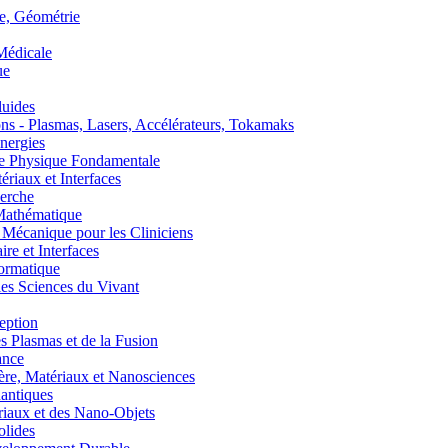
, Géométrie
édicale
ue
uides
s - Plasmas, Lasers, Accélérateurs, Tokamaks
nergies
de Physique Fondamentale
aux et Interfaces
erche
athématique
anique pour les Cliniciens
 et Interfaces
ormatique
s Sciences du Vivant
eption
lasmas et de la Fusion
ance
, Matériaux et Nanosciences
ntiques
aux et des Nano-Objets
lides