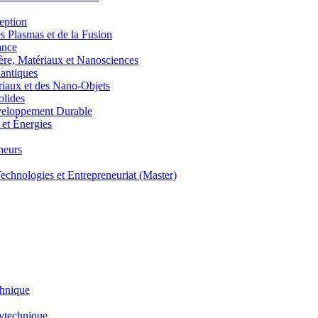
eption
lasmas et de la Fusion
ance
, Matériaux et Nanosciences
ntiques
aux et des Nano-Objets
lides
eloppement Durable
et Énergies
neurs
hnologies et Entrepreneuriat (Master)
chnique
lytechnique