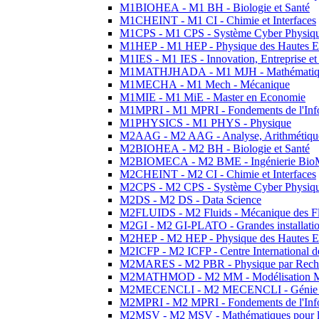
M1BIOHEA - M1 BH - Biologie et Santé
M1CHEINT - M1 CI - Chimie et Interfaces
M1CPS - M1 CPS - Système Cyber Physiq
M1HEP - M1 HEP - Physique des Hautes E
M1IES - M1 IES - Innovation, Entreprise et
M1MATHJHADA - M1 MJH - Mathématiqu
M1MECHA - M1 Mech - Mécanique
M1MIE - M1 MiE - Master en Economie
M1MPRI - M1 MPRI - Fondements de l'Inf
M1PHYSICS - M1 PHYS - Physique
M2AAG - M2 AAG - Analyse, Arithmétique
M2BIOHEA - M2 BH - Biologie et Santé
M2BIOMECA - M2 BME - Ingénierie BioM
M2CHEINT - M2 CI - Chimie et Interfaces
M2CPS - M2 CPS - Système Cyber Physiq
M2DS - M2 DS - Data Science
M2FLUIDS - M2 Fluids - Mécanique des Fl
M2GI - M2 GI-PLATO - Grandes installation
M2HEP - M2 HEP - Physique des Hautes E
M2ICFP - M2 ICFP - Centre International 
M2MARES - M2 PBR - Physique par Rech
M2MATHMOD - M2 MM - Modélisation M
M2MECENCLI - M2 MECENCLI - Génie Méc
M2MPRI - M2 MPRI - Fondements de l'Inf
M2MSV - M2 MSV - Mathématiques pour le