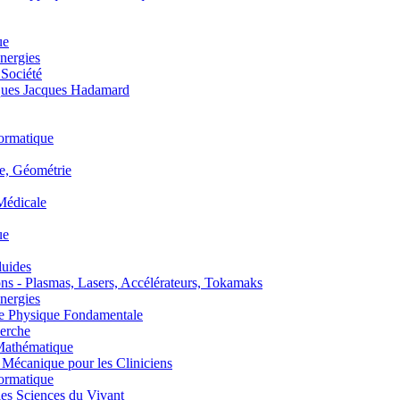
ue
nergies
 Société
es Jacques Hadamard
ormatique
, Géométrie
édicale
ue
uides
s - Plasmas, Lasers, Accélérateurs, Tokamaks
nergies
de Physique Fondamentale
erche
athématique
anique pour les Cliniciens
ormatique
s Sciences du Vivant