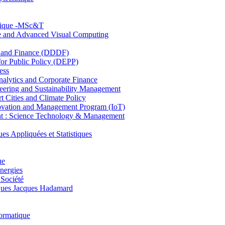
hnique -MSc&T
ce and Advanced Visual Computing
and Finance (DDDF)
r Public Policy (DEPP)
ess
ytics and Corporate Finance
ring and Sustainability Management
Cities and Climate Policy
ovation and Management Program (IoT)
: Science Technology & Management
ppliquées et Statistiques
ue
nergies
 Société
es Jacques Hadamard
ormatique