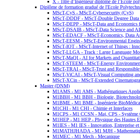
X - Titre d’Ingénieur diplômé de l’École po
Diplôme de formation gradué de l'Ecole Polytec
MScT-CyS - MScT-Cybersecurity (CyS)
MScT-DDDF - MScT-Double Degree Data 
MScT-DEPP - MScT-Data and Economics fo
MScT-DSAIB - MScT-Data Science and AI 
MScT-EDACF - MScT-Economics, Data Anal
MScT-EESM - MScT-Environmental Enginee
MScT-IOT - MScT-Internet of Things : Inn
MScT-LLGA - Track : Large Language Mode
MScT-MaQI - AI for Markets and Quantitat
MScT-STEEM - MScT-Energy Environment 
MScT-TRAI - MScT-Trust and Responsible
MScT-ViCAI - MScT-Visual Computing and
MScT-XCin - MScT-Extended Cinematogr
Master (DNM)
M1AMS - M1 AMS - Mathématiques Appliqué
M1BBH - M1 BBH - Biologie, Biotechnolog
M1BME - M1 BME - Ingénierie BioMédica
M1CHI - M1 CHI - Chimie et Interfaces
M1CPS - M1 CCSN - Maj. CPS - Système 
M1HEP - M1 HEP - Physique des Hautes E
M1IES - M1 IES - Innovation, Entreprise et
M1MATHJHADA - M1 MJH - Mathematiqu
M1MEC - M1 Mech - Mecanique