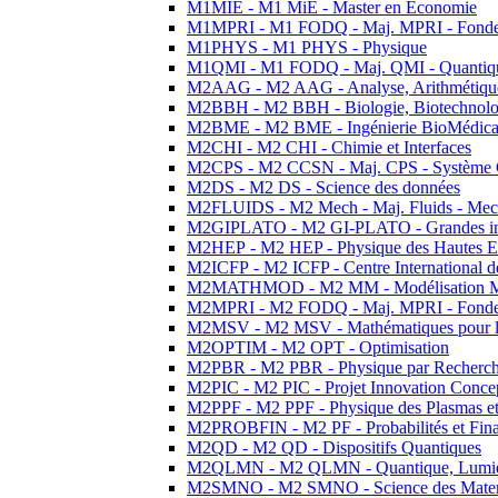
M1MIE - M1 MiE - Master en Economie
M1MPRI - M1 FODQ - Maj. MPRI - Fondeme
M1PHYS - M1 PHYS - Physique
M1QMI - M1 FODQ - Maj. QMI - Quantique
M2AAG - M2 AAG - Analyse, Arithmétique
M2BBH - M2 BBH - Biologie, Biotechnolog
M2BME - M2 BME - Ingénierie BioMédica
M2CHI - M2 CHI - Chimie et Interfaces
M2CPS - M2 CCSN - Maj. CPS - Système 
M2DS - M2 DS - Science des données
M2FLUIDS - M2 Mech - Maj. Fluids - Meca
M2GIPLATO - M2 GI-PLATO - Grandes instal
M2HEP - M2 HEP - Physique des Hautes E
M2ICFP - M2 ICFP - Centre International 
M2MATHMOD - M2 MM - Modélisation M
M2MPRI - M2 FODQ - Maj. MPRI - Fondeme
M2MSV - M2 MSV - Mathématiques pour le
M2OPTIM - M2 OPT - Optimisation
M2PBR - M2 PBR - Physique par Recherc
M2PIC - M2 PIC - Projet Innovation Conce
M2PPF - M2 PPF - Physique des Plasmas et
M2PROBFIN - M2 PF - Probabilités et Fin
M2QD - M2 QD - Dispositifs Quantiques
M2QLMN - M2 QLMN - Quantique, Lumiere
M2SMNO - M2 SMNO - Science des Materi