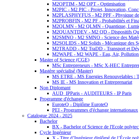
M2OPTIM - M2 OPT - Optimisation
M2PIC - M2 PIC - Projet, Innovation, Conc
M2PLASPHYFUS - M2 PPF - Physique des P
M2PROBFIN - M2 PF - Probabilités et Fin
M2QLMN - M2 QLMN - Quantique, Lumière
M2QUANTDEV - M2 QD - Dispositifs Qua
M2SMNO - M2 SMNO - Science des Matéri
M2SOLIDS - M2 Solids - Mécanique des So
M2TRADD - M2 TraDD - Transport et Dév
M2WAPE - M2 WAPE - Eau, Air, Pollution 
Master of Science (CGE)
MSc Entrepreneurs - MSc X-HEC Entrepre
Mastère spécialisé (Master)
MS ETRE - MS Energies Renouvelables : Tec
MS IE - MS Innovation et Entreprenariat
Non Diplomant
AUD_IPParis - AUDITEURS - IP Paris
Programme d'échange
EuroteQ - Diplôme EuroteQ
PEI - Programmes d'échange internationaux
Catalogue 2024 - 2025
Bachelor
BX - Bachelor of Science de l'Ecole polyte
Cycle Ingénieur
X - Titre d’Ingénieur diplômé de l’École po