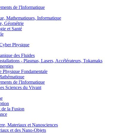
nts de l'Informatique
, Mathematiques, Informatique
, Géométrie
ie et Santé
le
Cyber Physique
nique des Fluides
lations - Plasmas, Lasers, Accélérateurs, Tokamaks
nergies
de Physique Fondamentale
athématique
nts de l'Informatique
s Sciences du Vivant
he
ption
 de la Fusion
ance
, Materiaux et Nanosciences
aux et des Nano-Objets