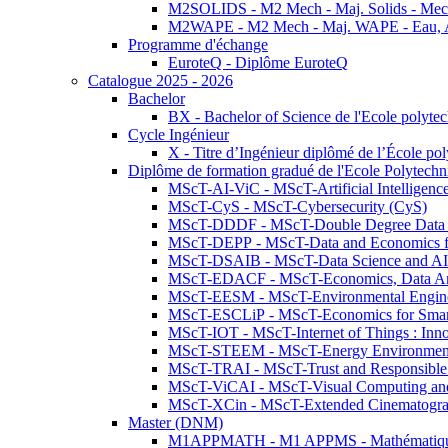
M2SOLIDS - M2 Mech - Maj. Solids - Meca
M2WAPE - M2 Mech - Maj. WAPE - Eau, Air
Programme d'échange
EuroteQ - Diplôme EuroteQ
Catalogue 2025 - 2026
Bachelor
BX - Bachelor of Science de l'Ecole polyte
Cycle Ingénieur
X - Titre d’Ingénieur diplômé de l’École po
Diplôme de formation gradué de l'Ecole Polytec
MScT-AI-ViC - MScT-Artificial Intelligen
MScT-CyS - MScT-Cybersecurity (CyS)
MScT-DDDF - MScT-Double Degree Data 
MScT-DEPP - MScT-Data and Economics fo
MScT-DSAIB - MScT-Data Science and AI 
MScT-EDACF - MScT-Economics, Data Anal
MScT-EESM - MScT-Environmental Enginee
MScT-ESCLiP - MScT-Economics for Smart 
MScT-IOT - MScT-Internet of Things : Inn
MScT-STEEM - MScT-Energy Environment 
MScT-TRAI - MScT-Trust and Responsible
MScT-ViCAI - MScT-Visual Computing and
MScT-XCin - MScT-Extended Cinematogr
Master (DNM)
M1APPMATH - M1 APPMS - Mathématiques A