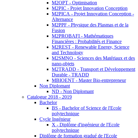
M2OPT - Optimisation
M2PIC - Projet Innovation Conception
M2PICA - Projet Innovation Conception -
Alternance
M2PPF - Physique des Plasmas et de la
Fusion
M2PROBAFI - Mathématiques
Financières : Probabilités et Finance
M2REST - Renewable Energy, Science
and Technology
M2SMNO - Sciences des Matériaux et des
nano-objets
M2TRADD - Transport et Développement
Durable - TRADD
MBIOENT - Master Bio-entrepreneur
Non Diplomant
ND - Non Diplomant
Catalogue 2018 - 2019
Bachelor
BS - Bachelor of Science de l'Ecole
polytechnique
Cycle Ingénieur
X - Diplôme d'ingénieur de l'Ecole
polytechnique
Diplôme de formation gradué de l'Ecole