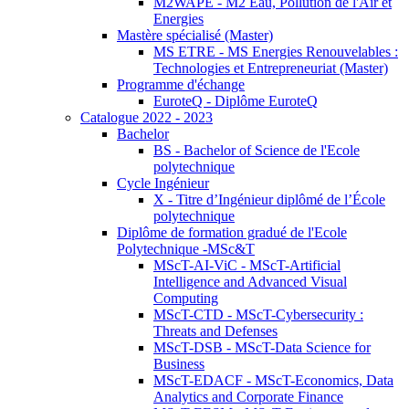
M2WAPE - M2 Eau, Pollution de l'Air et
Energies
Mastère spécialisé (Master)
MS ETRE - MS Energies Renouvelables :
Technologies et Entrepreneuriat (Master)
Programme d'échange
EuroteQ - Diplôme EuroteQ
Catalogue 2022 - 2023
Bachelor
BS - Bachelor of Science de l'Ecole
polytechnique
Cycle Ingénieur
X - Titre d’Ingénieur diplômé de l’École
polytechnique
Diplôme de formation gradué de l'Ecole
Polytechnique -MSc&T
MScT-AI-ViC - MScT-Artificial
Intelligence and Advanced Visual
Computing
MScT-CTD - MScT-Cybersecurity :
Threats and Defenses
MScT-DSB - MScT-Data Science for
Business
MScT-EDACF - MScT-Economics, Data
Analytics and Corporate Finance