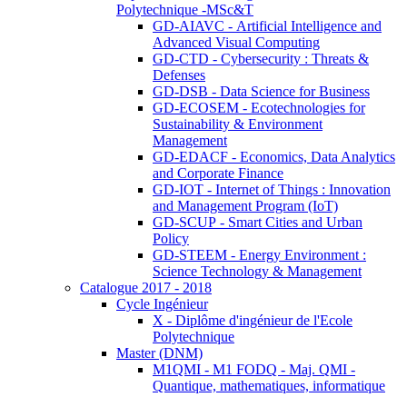
Polytechnique -MSc&T
GD-AIAVC - Artificial Intelligence and
Advanced Visual Computing
GD-CTD - Cybersecurity : Threats &
Defenses
GD-DSB - Data Science for Business
GD-ECOSEM - Ecotechnologies for
Sustainability & Environment
Management
GD-EDACF - Economics, Data Analytics
and Corporate Finance
GD-IOT - Internet of Things : Innovation
and Management Program (IoT)
GD-SCUP - Smart Cities and Urban
Policy
GD-STEEM - Energy Environment :
Science Technology & Management
Catalogue 2017 - 2018
Cycle Ingénieur
X - Diplôme d'ingénieur de l'Ecole
Polytechnique
Master (DNM)
M1QMI - M1 FODQ - Maj. QMI -
Quantique, mathematiques, informatique