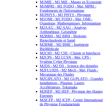
M1MIE - M1 MiE - Master en Economie
M1MPRI - M1 FODQ - Maj. MPRI -
Fondements de l'Informatique
M1PHYS - M1 PHYS - Physique
M1QMI - M1 FODQ - Maj. QMI -
Quantique, Mathematiques, Informatique
M2AAG - M2 AAG - Analyse,
Arithmétique, Géométrie
M2BBH - M2 BBH - Biologie,
Biotechnologie et Santé
M2BME - M2 BME - Ingénierie
BioMédicale
M2CHI - M2 CHI - Chimie et Interfaces
M2CPS - M2 CCSN - Maj. CPS -
Système Cyber Physique
M2DS - M2 DS - Science des données
M2FLUIDS - M2 Mech - Maj. Fluids -
Mecanique des Fluides
M2GIPLATO - M2 GI-PLATO - Grandes
installations - Plasmas, Lasers,
Accélérateurs, Tokamaks
M2HEP - M2 HEP - Physique des Hautes
Energies
M2ICFP - M2 ICFP - Centre International
de Physique Fondamentale