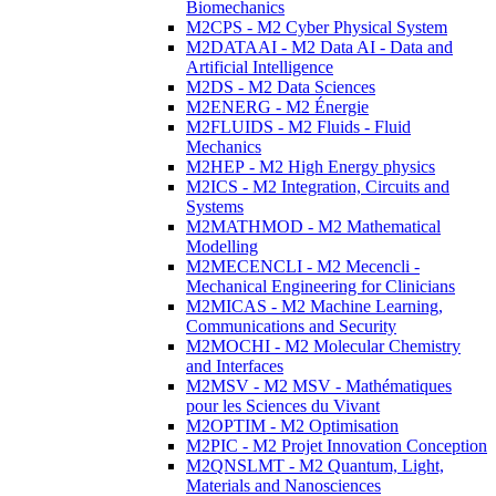
Biomechanics
M2CPS - M2 Cyber Physical System
M2DATAAI - M2 Data AI - Data and
Artificial Intelligence
M2DS - M2 Data Sciences
M2ENERG - M2 Énergie
M2FLUIDS - M2 Fluids - Fluid
Mechanics
M2HEP - M2 High Energy physics
M2ICS - M2 Integration, Circuits and
Systems
M2MATHMOD - M2 Mathematical
Modelling
M2MECENCLI - M2 Mecencli -
Mechanical Engineering for Clinicians
M2MICAS - M2 Machine Learning,
Communications and Security
M2MOCHI - M2 Molecular Chemistry
and Interfaces
M2MSV - M2 MSV - Mathématiques
pour les Sciences du Vivant
M2OPTIM - M2 Optimisation
M2PIC - M2 Projet Innovation Conception
M2QNSLMT - M2 Quantum, Light,
Materials and Nanosciences