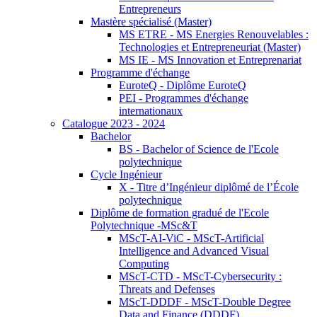
Entrepreneurs
Mastère spécialisé (Master)
MS ETRE - MS Energies Renouvelables :
Technologies et Entrepreneuriat (Master)
MS IE - MS Innovation et Entreprenariat
Programme d'échange
EuroteQ - Diplôme EuroteQ
PEI - Programmes d'échange
internationaux
Catalogue 2023 - 2024
Bachelor
BS - Bachelor of Science de l'Ecole
polytechnique
Cycle Ingénieur
X - Titre d’Ingénieur diplômé de l’École
polytechnique
Diplôme de formation gradué de l'Ecole
Polytechnique -MSc&T
MScT-AI-ViC - MScT-Artificial
Intelligence and Advanced Visual
Computing
MScT-CTD - MScT-Cybersecurity :
Threats and Defenses
MScT-DDDF - MScT-Double Degree
Data and Finance (DDDF)