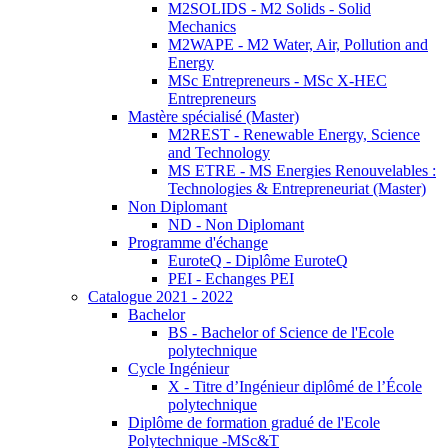
M2SOLIDS - M2 Solids - Solid
Mechanics
M2WAPE - M2 Water, Air, Pollution and
Energy
MSc Entrepreneurs - MSc X-HEC
Entrepreneurs
Mastère spécialisé (Master)
M2REST - Renewable Energy, Science
and Technology
MS ETRE - MS Energies Renouvelables :
Technologies & Entrepreneuriat (Master)
Non Diplomant
ND - Non Diplomant
Programme d'échange
EuroteQ - Diplôme EuroteQ
PEI - Echanges PEI
Catalogue 2021 - 2022
Bachelor
BS - Bachelor of Science de l'Ecole
polytechnique
Cycle Ingénieur
X - Titre d’Ingénieur diplômé de l’École
polytechnique
Diplôme de formation gradué de l'Ecole
Polytechnique -MSc&T