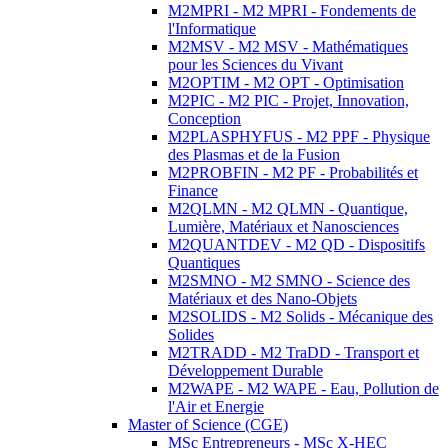
M2MPRI - M2 MPRI - Fondements de
l'Informatique
M2MSV - M2 MSV - Mathématiques
pour les Sciences du Vivant
M2OPTIM - M2 OPT - Optimisation
M2PIC - M2 PIC - Projet, Innovation,
Conception
M2PLASPHYFUS - M2 PPF - Physique
des Plasmas et de la Fusion
M2PROBFIN - M2 PF - Probabilités et
Finance
M2QLMN - M2 QLMN - Quantique,
Lumière, Matériaux et Nanosciences
M2QUANTDEV - M2 QD - Dispositifs
Quantiques
M2SMNO - M2 SMNO - Science des
Matériaux et des Nano-Objets
M2SOLIDS - M2 Solids - Mécanique des
Solides
M2TRADD - M2 TraDD - Transport et
Développement Durable
M2WAPE - M2 WAPE - Eau, Pollution de
l'Air et Energie
Master of Science (CGE)
MSc Entrepreneurs - MSc X-HEC