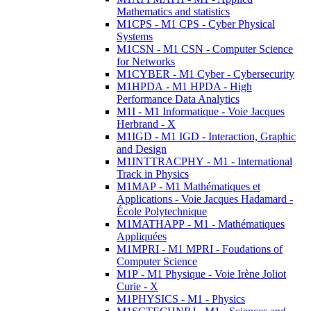
Mathematics and statistics
M1CPS - M1 CPS - Cyber Physical
Systems
M1CSN - M1 CSN - Computer Science
for Networks
M1CYBER - M1 Cyber - Cybersecurity
M1HPDA - M1 HPDA - High
Performance Data Analytics
M1I - M1 Informatique - Voie Jacques
Herbrand - X
M1IGD - M1 IGD - Interaction, Graphic
and Design
M1INTTRACPHY - M1 - International
Track in Physics
M1MAP - M1 Mathématiques et
Applications - Voie Jacques Hadamard -
École Polytechnique
M1MATHAPP - M1 - Mathématiques
Appliquées
M1MPRI - M1 MPRI - Foudations of
Computer Science
M1P - M1 Physique - Voie Irène Joliot
Curie - X
M1PHYSICS - M1 - Physics