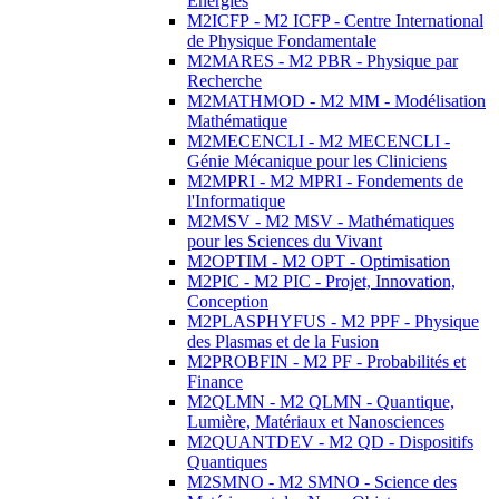
Energies
M2ICFP - M2 ICFP - Centre International
de Physique Fondamentale
M2MARES - M2 PBR - Physique par
Recherche
M2MATHMOD - M2 MM - Modélisation
Mathématique
M2MECENCLI - M2 MECENCLI -
Génie Mécanique pour les Cliniciens
M2MPRI - M2 MPRI - Fondements de
l'Informatique
M2MSV - M2 MSV - Mathématiques
pour les Sciences du Vivant
M2OPTIM - M2 OPT - Optimisation
M2PIC - M2 PIC - Projet, Innovation,
Conception
M2PLASPHYFUS - M2 PPF - Physique
des Plasmas et de la Fusion
M2PROBFIN - M2 PF - Probabilités et
Finance
M2QLMN - M2 QLMN - Quantique,
Lumière, Matériaux et Nanosciences
M2QUANTDEV - M2 QD - Dispositifs
Quantiques
M2SMNO - M2 SMNO - Science des