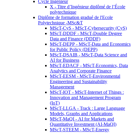
Cycle Ingénieur
X - Titre d’Ingénieur diplômé de l’École
polytechnique
Diplôme de formation gradué de l'Ecole
Polytechnique -MSc&T
MScT-CyS - MScT-Cybersecurity (CyS)
MScT-DDDF - MScT-Double Degree
Data and Finance (DDDF)
MScT-DEPP - MScT-Data and Economics
for Public Policy (DEPP)
MScT-DSAIB - MScT-Data Science and
AI for Business
MScT-EDACF - MScT-Economics, Data
Analytics and Corporate Finance
MScT-EESM - MScT-Environmental
Engineering and Sustainability
Management
MScT-IOT - MScT-Internet of Things :
Innovation and Management Program
(IoT)
MScT-LLGA - Track : Large Language
Models, Graphs and Applications
MScT-MaQI - AI for Markets and
Quantitative Investment (AI-MaQI)
MScT-STEEM - MScT-Energy