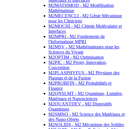
Matériaux et Interfaces
M2MATHMOD - M2 Modélisation
Mathématique
M2MECENCLI - M2 Génie Mécanique
pour les Cliniciens
M2MOCHI - M2 Chimie Moléculaire et
Interfaces
M2MPRI - M2 Fondements de
l'Informatique MPRI
M2MSV - M2 Mathématiques pour les
Sciences du Vivant
M2OPTIM - M2 Optimisation
M2PIC - M2 Projet, Innovation,
Conception
M2PLASPHYFUS - M2 Physique des
Plasmas et de la Fusion
M2PROBFIN - M2 Probabilités et
Finance
M2QNSLMT - M2 Quantique, Lumière,
Matériaux et Nanosciences
M2QUANTDEV - M2 Dispositifs
Quantiques
M2SMNO - M2 Science des Matériaux et
des Nano-Objets
M2SOLIDS - M2 Mécanique des Solides