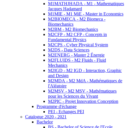
M1MATHJHADA - M1 - Mathematiques
Jacques Hadamard
M1MIE - M1 MiE - Master in Economics
M2BIOMECA - M2 Biomeca -
Biomechanics
M2BM - M2 Biomechanics
M2CFP - M2 CFP - Concepts in
Fundamental Physics
M2CPS - Cyber Physical System
M2DS - Data Sciences
M2ENERG - Master 2 Énergie
M2FLUIDS - M2 Fluids - Fluid
Mechanics
M2IGD - M2 IGD - Interaction, Graphic
and Design
M2MDA - M2 MdA - Mathématiques de
l'Aléatoire
M2MSV - M2 MSV - Mathématiques
pour les Sciences du Vivant
M2PIC - Projet Innovation Conception
Programme d'échange
PEI - Echanges PEI
Catalogue 2020 - 2021
Bachelor
BS - Bachelor of Science de l'Ecole