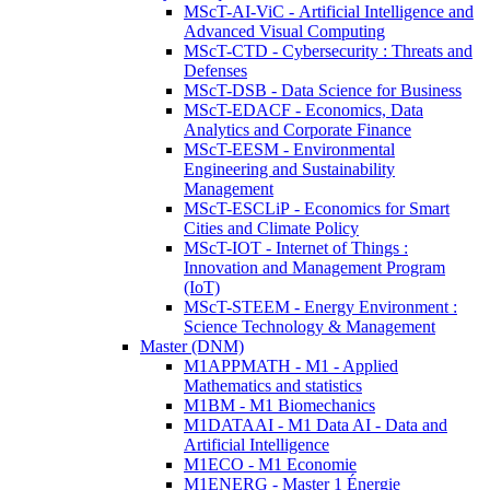
MScT-AI-ViC - Artificial Intelligence and
Advanced Visual Computing
MScT-CTD - Cybersecurity : Threats and
Defenses
MScT-DSB - Data Science for Business
MScT-EDACF - Economics, Data
Analytics and Corporate Finance
MScT-EESM - Environmental
Engineering and Sustainability
Management
MScT-ESCLiP - Economics for Smart
Cities and Climate Policy
MScT-IOT - Internet of Things :
Innovation and Management Program
(IoT)
MScT-STEEM - Energy Environment :
Science Technology & Management
Master (DNM)
M1APPMATH - M1 - Applied
Mathematics and statistics
M1BM - M1 Biomechanics
M1DATAAI - M1 Data AI - Data and
Artificial Intelligence
M1ECO - M1 Economie
M1ENERG - Master 1 Énergie