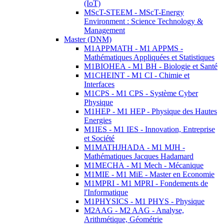
(IoT)
MScT-STEEM - MScT-Energy
Environment : Science Technology &
Management
Master (DNM)
M1APPMATH - M1 APPMS -
Mathématiques Appliquées et Statistiques
M1BIOHEA - M1 BH - Biologie et Santé
M1CHEINT - M1 CI - Chimie et
Interfaces
M1CPS - M1 CPS - Système Cyber
Physique
M1HEP - M1 HEP - Physique des Hautes
Energies
M1IES - M1 IES - Innovation, Entreprise
et Société
M1MATHJHADA - M1 MJH -
Mathématiques Jacques Hadamard
M1MECHA - M1 Mech - Mécanique
M1MIE - M1 MiE - Master en Economie
M1MPRI - M1 MPRI - Fondements de
l'Informatique
M1PHYSICS - M1 PHYS - Physique
M2AAG - M2 AAG - Analyse,
Arithmétique, Géométrie