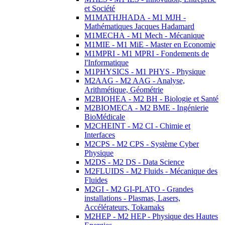
et Société
M1MATHJHADA - M1 MJH -
Mathématiques Jacques Hadamard
M1MECHA - M1 Mech - Mécanique
M1MIE - M1 MiE - Master en Economie
M1MPRI - M1 MPRI - Fondements de
l'Informatique
M1PHYSICS - M1 PHYS - Physique
M2AAG - M2 AAG - Analyse,
Arithmétique, Géométrie
M2BIOHEA - M2 BH - Biologie et Santé
M2BIOMECA - M2 BME - Ingénierie
BioMédicale
M2CHEINT - M2 CI - Chimie et
Interfaces
M2CPS - M2 CPS - Système Cyber
Physique
M2DS - M2 DS - Data Science
M2FLUIDS - M2 Fluids - Mécanique des
Fluides
M2GI - M2 GI-PLATO - Grandes
installations - Plasmas, Lasers,
Accélérateurs, Tokamaks
M2HEP - M2 HEP - Physique des Hautes