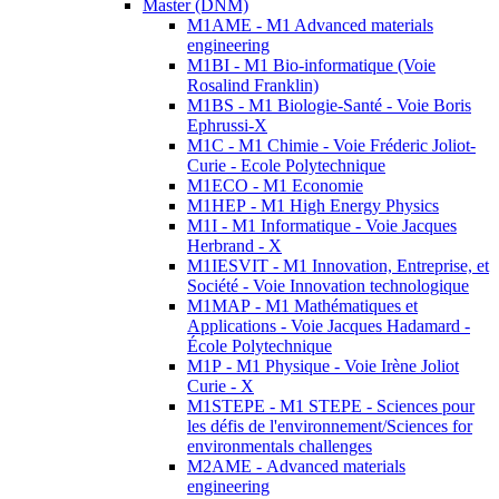
Master (DNM)
M1AME - M1 Advanced materials
engineering
M1BI - M1 Bio-informatique (Voie
Rosalind Franklin)
M1BS - M1 Biologie-Santé - Voie Boris
Ephrussi-X
M1C - M1 Chimie - Voie Fréderic Joliot-
Curie - Ecole Polytechnique
M1ECO - M1 Economie
M1HEP - M1 High Energy Physics
M1I - M1 Informatique - Voie Jacques
Herbrand - X
M1IESVIT - M1 Innovation, Entreprise, et
Société - Voie Innovation technologique
M1MAP - M1 Mathématiques et
Applications - Voie Jacques Hadamard -
École Polytechnique
M1P - M1 Physique - Voie Irène Joliot
Curie - X
M1STEPE - M1 STEPE - Sciences pour
les défis de l'environnement/Sciences for
environmentals challenges
M2AME - Advanced materials
engineering