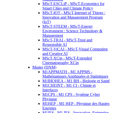
MScT-ESCLiP - MScT-Economics for
Smart Cities and Climate Policy
MScT-IOT - MScT-Internet of Things :
Innovation and Management Program
(IoT)
MScT-STEEM - MScT-Energy
Environment : Science Technology &
Management
MScT-TRAI - MScT-Trust and
Responsible AI
MScT-ViCAI - MScT-Visual Computing
and Creative AI
MScT-XCin - MScT-Extended
Cinematography XCin
Master (DNM)
M1APPMATH - M1 APPMS -
Mathématiques Appliquées et Statistiques
M1BIOHEA - M1 BH - Biologie et Santé
M1CHEINT - M1 CI - Chimie et
Interfaces
M1CPS - M1 CPS - Système Cyber
Physique
M1HEP - M1 HEP - Physique des Hautes
Energies
M1IES - M1 IES - Innovation, Entreprise