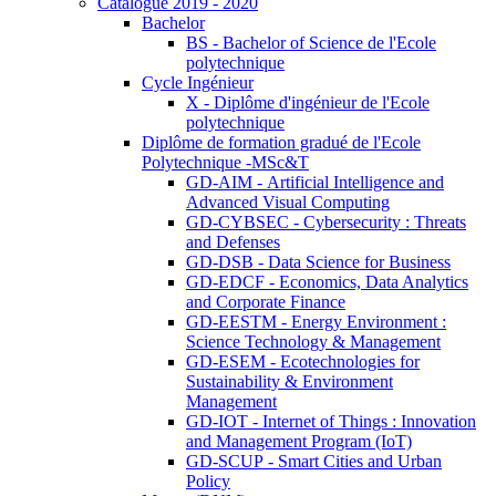
Catalogue 2019 - 2020
Bachelor
BS - Bachelor of Science de l'Ecole
polytechnique
Cycle Ingénieur
X - Diplôme d'ingénieur de l'Ecole
polytechnique
Diplôme de formation gradué de l'Ecole
Polytechnique -MSc&T
GD-AIM - Artificial Intelligence and
Advanced Visual Computing
GD-CYBSEC - Cybersecurity : Threats
and Defenses
GD-DSB - Data Science for Business
GD-EDCF - Economics, Data Analytics
and Corporate Finance
GD-EESTM - Energy Environment :
Science Technology & Management
GD-ESEM - Ecotechnologies for
Sustainability & Environment
Management
GD-IOT - Internet of Things : Innovation
and Management Program (IoT)
GD-SCUP - Smart Cities and Urban
Policy