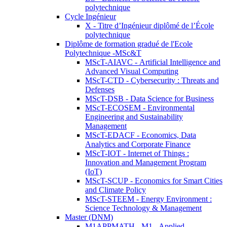
polytechnique
Cycle Ingénieur
X - Titre d’Ingénieur diplômé de l’École
polytechnique
Diplôme de formation gradué de l'Ecole
Polytechnique -MSc&T
MScT-AIAVC - Artificial Intelligence and
Advanced Visual Computing
MScT-CTD - Cybersecurity : Threats and
Defenses
MScT-DSB - Data Science for Business
MScT-ECOSEM - Environmental
Engineering and Sustainability
Management
MScT-EDACF - Economics, Data
Analytics and Corporate Finance
MScT-IOT - Internet of Things :
Innovation and Management Program
(IoT)
MScT-SCUP - Economics for Smart Cities
and Climate Policy
MScT-STEEM - Energy Environment :
Science Technology & Management
Master (DNM)
M1APPMATH - M1 - Applied