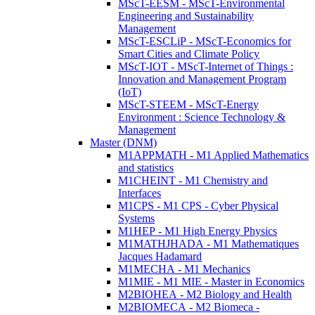
MScT-EESM - MScT-Environmental
Engineering and Sustainability
Management
MScT-ESCLiP - MScT-Economics for
Smart Cities and Climate Policy
MScT-IOT - MScT-Internet of Things :
Innovation and Management Program
(IoT)
MScT-STEEM - MScT-Energy
Environment : Science Technology &
Management
Master (DNM)
M1APPMATH - M1 Applied Mathematics
and statistics
M1CHEINT - M1 Chemistry and
Interfaces
M1CPS - M1 CPS - Cyber Physical
Systems
M1HEP - M1 High Energy Physics
M1MATHJHADA - M1 Mathematiques
Jacques Hadamard
M1MECHA - M1 Mechanics
M1MIE - M1 MIE - Master in Economics
M2BIOHEA - M2 Biology and Health
M2BIOMECA - M2 Biomeca -