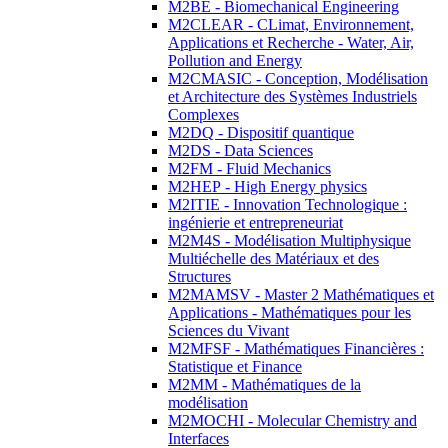
M2BE - Biomechanical Engineering
M2CLEAR - CLimat, Environnement,
Applications et Recherche - Water, Air,
Pollution and Energy
M2CMASIC - Conception, Modélisation
et Architecture des Systèmes Industriels
Complexes
M2DQ - Dispositif quantique
M2DS - Data Sciences
M2FM - Fluid Mechanics
M2HEP - High Energy physics
M2ITIE - Innovation Technologique :
ingénierie et entrepreneuriat
M2M4S - Modélisation Multiphysique
Multiéchelle des Matériaux et des
Structures
M2MAMSV - Master 2 Mathématiques et
Applications - Mathématiques pour les
Sciences du Vivant
M2MFSF - Mathématiques Financières :
Statistique et Finance
M2MM - Mathématiques de la
modélisation
M2MOCHI - Molecular Chemistry and
Interfaces