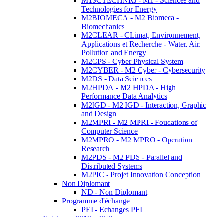
M1SCTECHNRJ - M1 - Sciences and
Technologies for Energy
M2BIOMECA - M2 Biomeca -
Biomechanics
M2CLEAR - CLimat, Environnement,
Applications et Recherche - Water, Air,
Pollution and Energy
M2CPS - Cyber Physical System
M2CYBER - M2 Cyber - Cybersecurity
M2DS - Data Sciences
M2HPDA - M2 HPDA - High
Performance Data Analytics
M2IGD - M2 IGD - Interaction, Graphic
and Design
M2MPRI - M2 MPRI - Foudations of
Computer Science
M2MPRO - M2 MPRO - Operation
Research
M2PDS - M2 PDS - Parallel and
Distributed Systems
M2PIC - Projet Innovation Conception
Non Diplomant
ND - Non Diplomant
Programme d'échange
PEI - Echanges PEI