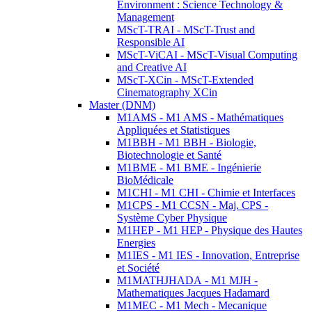
Environment : Science Technology &
Management
MScT-TRAI - MScT-Trust and
Responsible AI
MScT-ViCAI - MScT-Visual Computing
and Creative AI
MScT-XCin - MScT-Extended
Cinematography XCin
Master (DNM)
M1AMS - M1 AMS - Mathématiques
Appliquées et Statistiques
M1BBH - M1 BBH - Biologie,
Biotechnologie et Santé
M1BME - M1 BME - Ingénierie
BioMédicale
M1CHI - M1 CHI - Chimie et Interfaces
M1CPS - M1 CCSN - Maj. CPS -
Système Cyber Physique
M1HEP - M1 HEP - Physique des Hautes
Energies
M1IES - M1 IES - Innovation, Entreprise
et Société
M1MATHJHADA - M1 MJH -
Mathematiques Jacques Hadamard
M1MEC - M1 Mech - Mecanique