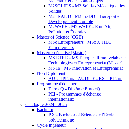
Matériaux et des Nano-Objets
M2SOLIDS - M2 Solids - Mécanique des
Solides
M2TRADD - M2 TraDD - Transport et
Développement Durable
M2WAPE - M2 WAPE - Eau, Air,
Pollution et Énergies
Master of Science (CGE)
MSc Entrepreneurs - MSc X-HEC
Entrepreneurs
Mastère spécialisé (Master)
MS ETRE - MS Energies Renouvelables :
Technologies et Entrepreneuriat (Master)
MS IE - MS Innovation et Entreprenariat
Non Diplomant
AUD_IPParis - AUDITEURS - IP Paris
Programme d'échange
EuroteQ - Diplôme EuroteQ
PEI - Programmes d'échange
internationaux
Catalogue 2024 - 2025
Bachelor
BX - Bachelor of Science de l'Ecole
polytechnique
Cycle Ingénieur