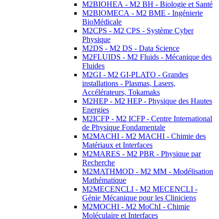
M2BIOHEA - M2 BH - Biologie et Santé
M2BIOMECA - M2 BME - Ingénierie
BioMédicale
M2CPS - M2 CPS - Système Cyber
Physique
M2DS - M2 DS - Data Science
M2FLUIDS - M2 Fluids - Mécanique des
Fluides
M2GI - M2 GI-PLATO - Grandes
installations - Plasmas, Lasers,
Accélérateurs, Tokamaks
M2HEP - M2 HEP - Physique des Hautes
Energies
M2ICFP - M2 ICFP - Centre International
de Physique Fondamentale
M2MACHI - M2 MACHI - Chimie des
Matériaux et Interfaces
M2MARES - M2 PBR - Physique par
Recherche
M2MATHMOD - M2 MM - Modélisation
Mathématique
M2MECENCLI - M2 MECENCLI -
Génie Mécanique pour les Cliniciens
M2MOCHI - M2 MoChI - Chimie
Moléculaire et Interfaces