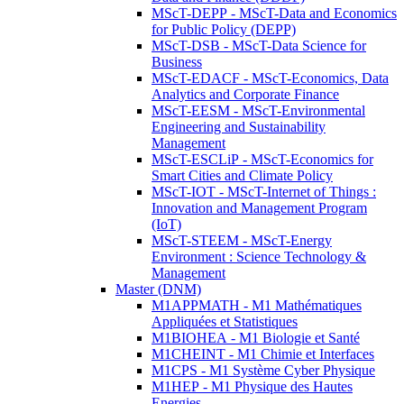
MScT-DEPP - MScT-Data and Economics
for Public Policy (DEPP)
MScT-DSB - MScT-Data Science for
Business
MScT-EDACF - MScT-Economics, Data
Analytics and Corporate Finance
MScT-EESM - MScT-Environmental
Engineering and Sustainability
Management
MScT-ESCLiP - MScT-Economics for
Smart Cities and Climate Policy
MScT-IOT - MScT-Internet of Things :
Innovation and Management Program
(IoT)
MScT-STEEM - MScT-Energy
Environment : Science Technology &
Management
Master (DNM)
M1APPMATH - M1 Mathématiques
Appliquées et Statistiques
M1BIOHEA - M1 Biologie et Santé
M1CHEINT - M1 Chimie et Interfaces
M1CPS - M1 Système Cyber Physique
M1HEP - M1 Physique des Hautes
Energies