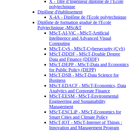
X - Titre d’Ingénieur diplômé de l’École
polytechnique
Diplôme d'établissement
X-4A - Diplôme de l'Ecole polytechnique
Diplôme de formation gradué de l'Ecole
Polytechnique -MSc&T
MScT-AI-ViC - MScT-Artificial
Intelligence and Advanced Visual
Computing
MScT-CyS - MScT-Cybersecurity (CyS)
MScT-DDDF - MScT-Double Degree
Data and Finance (DDDF)
MScT-DEPP - MScT-Data and Economics
for Public Policy (DEPP)
MScT-DSB - MScT-Data Science for
Business
MScT-EDACF - MScT-Economics, Data
Analytics and Corporate Finance
MScT-EESM - MScT-Environmental
Engineering and Sustainability
Management
MScT-ESCLiP - MScT-Economics for
Smart Cities and Climate Policy
MScT-IOT - MScT-Internet of Things :
Innovation and Management Program