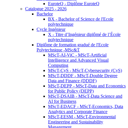
EuroteQ - Diplôme EuroteQ
Catalogue 2025 - 2026
Bachelor
BX - Bachelor of Science de l'Ecole
polytechnique
Cycle Ingénieur
X - Titre d’Ingénieur diplômé de l’École
polytechnique
Diplôme de formation gradué de l'Ecole
Polytechnique -MSc&T
MScT-AI-ViC - MScT-Artificial
Intelligence and Advanced Visual
Computing
MScT-CyS - MScT-Cybersecurity (CyS)
MScT-DDDF - MScT-Double Degree
Data and Finance (DDDF)
MScT-DEPP - MScT-Data and Economics
for Public Policy (DEPP)
MScT-DSAIB - MScT-Data Science and
AI for Business
MScT-EDACF - MScT-Economics, Data
Analytics and Corporate Finance
MScT-EESM - MScT-Environmental
Engineering and Sustainability
Management