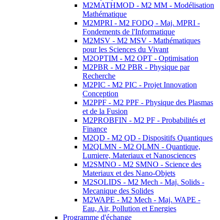
M2MATHMOD - M2 MM - Modélisation
Mathématique
M2MPRI - M2 FODQ - Maj. MPRI -
Fondements de l'Informatique
M2MSV - M2 MSV - Mathématiques
pour les Sciences du Vivant
M2OPTIM - M2 OPT - Optimisation
M2PBR - M2 PBR - Physique par
Recherche
M2PIC - M2 PIC - Projet Innovation
Conception
M2PPF - M2 PPF - Physique des Plasmas
et de la Fusion
M2PROBFIN - M2 PF - Probabilités et
Finance
M2QD - M2 QD - Dispositifs Quantiques
M2QLMN - M2 QLMN - Quantique,
Lumiere, Materiaux et Nanosciences
M2SMNO - M2 SMNO - Science des
Materiaux et des Nano-Objets
M2SOLIDS - M2 Mech - Maj. Solids -
Mecanique des Solides
M2WAPE - M2 Mech - Maj. WAPE -
Eau, Air, Pollution et Energies
Programme d'échange