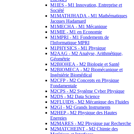
M1IES - M1 Innovation, Entreprise et
Société
M1MATHJHADA - M1 Mathématiques
Jacques Hadamard
M1MECHA - M1 Mécanique
M1MIE - M1 en Economie
M1MPRI - M1 Fondements de
l'Informatique MPRI
M1PHYSICS - M1 Physique
M2AAG - M2 Analyse, Arithmétique,
Géométrie
M2BIOHEA - M2 Biologie et Santé
M2BIOMECA - M2 Biomécanique et
Ingéniérie Biomédical
M2CFP - M2 Concepts en Physique
Fondamentale
M2CPS - M2 Système Cyber Physique
M2DS - M2 Data Science
M2FLUIDS - M2 Mécanique des Fluides
M2GI - M2 Grands Instruments
M2HEP - M2 Physique des Hautes
Energies
M2MARES - M2 Physique par Recherche
M2MATCHEINT - M2 Chimie des