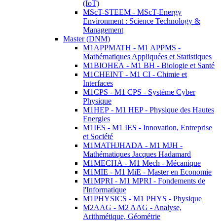
(IoT)
MScT-STEEM - MScT-Energy
Environment : Science Technology &
Management
Master (DNM)
M1APPMATH - M1 APPMS -
Mathématiques Appliquées et Statistiques
M1BIOHEA - M1 BH - Biologie et Santé
M1CHEINT - M1 CI - Chimie et
Interfaces
M1CPS - M1 CPS - Système Cyber
Physique
M1HEP - M1 HEP - Physique des Hautes
Energies
M1IES - M1 IES - Innovation, Entreprise
et Société
M1MATHJHADA - M1 MJH -
Mathématiques Jacques Hadamard
M1MECHA - M1 Mech - Mécanique
M1MIE - M1 MiE - Master en Economie
M1MPRI - M1 MPRI - Fondements de
l'Informatique
M1PHYSICS - M1 PHYS - Physique
M2AAG - M2 AAG - Analyse,
Arithmétique, Géométrie