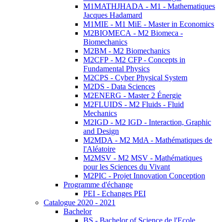
M1MATHJHADA - M1 - Mathematiques
Jacques Hadamard
M1MIE - M1 MiE - Master in Economics
M2BIOMECA - M2 Biomeca -
Biomechanics
M2BM - M2 Biomechanics
M2CFP - M2 CFP - Concepts in
Fundamental Physics
M2CPS - Cyber Physical System
M2DS - Data Sciences
M2ENERG - Master 2 Énergie
M2FLUIDS - M2 Fluids - Fluid
Mechanics
M2IGD - M2 IGD - Interaction, Graphic
and Design
M2MDA - M2 MdA - Mathématiques de
l'Aléatoire
M2MSV - M2 MSV - Mathématiques
pour les Sciences du Vivant
M2PIC - Projet Innovation Conception
Programme d'échange
PEI - Echanges PEI
Catalogue 2020 - 2021
Bachelor
BS - Bachelor of Science de l'Ecole