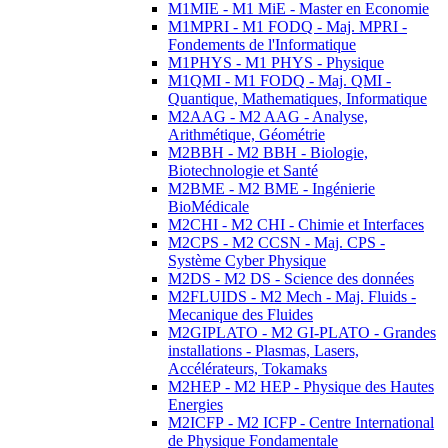
M1MIE - M1 MiE - Master en Economie
M1MPRI - M1 FODQ - Maj. MPRI -
Fondements de l'Informatique
M1PHYS - M1 PHYS - Physique
M1QMI - M1 FODQ - Maj. QMI -
Quantique, Mathematiques, Informatique
M2AAG - M2 AAG - Analyse,
Arithmétique, Géométrie
M2BBH - M2 BBH - Biologie,
Biotechnologie et Santé
M2BME - M2 BME - Ingénierie
BioMédicale
M2CHI - M2 CHI - Chimie et Interfaces
M2CPS - M2 CCSN - Maj. CPS -
Système Cyber Physique
M2DS - M2 DS - Science des données
M2FLUIDS - M2 Mech - Maj. Fluids -
Mecanique des Fluides
M2GIPLATO - M2 GI-PLATO - Grandes
installations - Plasmas, Lasers,
Accélérateurs, Tokamaks
M2HEP - M2 HEP - Physique des Hautes
Energies
M2ICFP - M2 ICFP - Centre International
de Physique Fondamentale