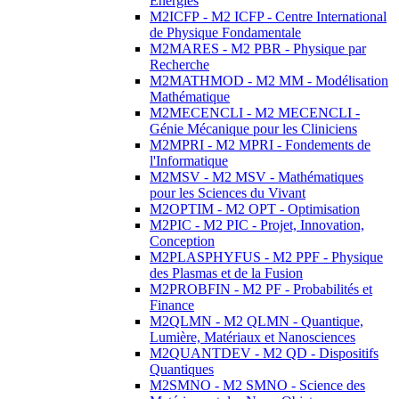
Energies
M2ICFP - M2 ICFP - Centre International
de Physique Fondamentale
M2MARES - M2 PBR - Physique par
Recherche
M2MATHMOD - M2 MM - Modélisation
Mathématique
M2MECENCLI - M2 MECENCLI -
Génie Mécanique pour les Cliniciens
M2MPRI - M2 MPRI - Fondements de
l'Informatique
M2MSV - M2 MSV - Mathématiques
pour les Sciences du Vivant
M2OPTIM - M2 OPT - Optimisation
M2PIC - M2 PIC - Projet, Innovation,
Conception
M2PLASPHYFUS - M2 PPF - Physique
des Plasmas et de la Fusion
M2PROBFIN - M2 PF - Probabilités et
Finance
M2QLMN - M2 QLMN - Quantique,
Lumière, Matériaux et Nanosciences
M2QUANTDEV - M2 QD - Dispositifs
Quantiques
M2SMNO - M2 SMNO - Science des