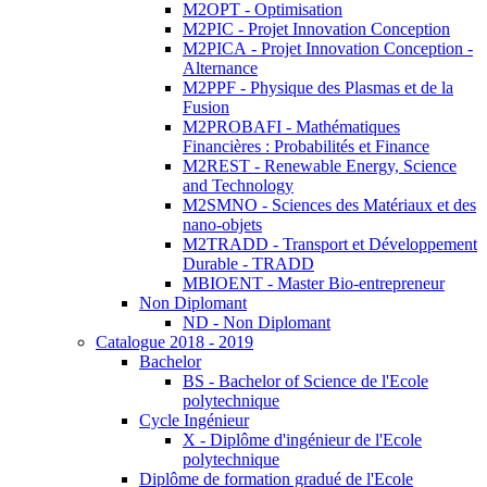
M2OPT - Optimisation
M2PIC - Projet Innovation Conception
M2PICA - Projet Innovation Conception -
Alternance
M2PPF - Physique des Plasmas et de la
Fusion
M2PROBAFI - Mathématiques
Financières : Probabilités et Finance
M2REST - Renewable Energy, Science
and Technology
M2SMNO - Sciences des Matériaux et des
nano-objets
M2TRADD - Transport et Développement
Durable - TRADD
MBIOENT - Master Bio-entrepreneur
Non Diplomant
ND - Non Diplomant
Catalogue 2018 - 2019
Bachelor
BS - Bachelor of Science de l'Ecole
polytechnique
Cycle Ingénieur
X - Diplôme d'ingénieur de l'Ecole
polytechnique
Diplôme de formation gradué de l'Ecole