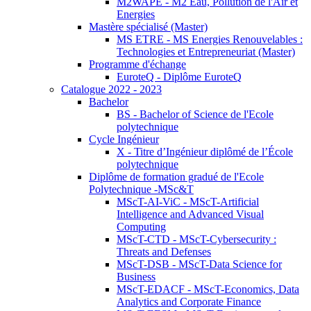
M2WAPE - M2 Eau, Pollution de l'Air et
Energies
Mastère spécialisé (Master)
MS ETRE - MS Energies Renouvelables :
Technologies et Entrepreneuriat (Master)
Programme d'échange
EuroteQ - Diplôme EuroteQ
Catalogue 2022 - 2023
Bachelor
BS - Bachelor of Science de l'Ecole
polytechnique
Cycle Ingénieur
X - Titre d’Ingénieur diplômé de l’École
polytechnique
Diplôme de formation gradué de l'Ecole
Polytechnique -MSc&T
MScT-AI-ViC - MScT-Artificial
Intelligence and Advanced Visual
Computing
MScT-CTD - MScT-Cybersecurity :
Threats and Defenses
MScT-DSB - MScT-Data Science for
Business
MScT-EDACF - MScT-Economics, Data
Analytics and Corporate Finance