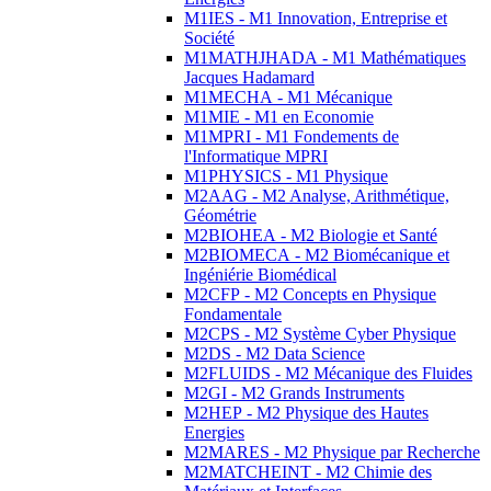
M1IES - M1 Innovation, Entreprise et
Société
M1MATHJHADA - M1 Mathématiques
Jacques Hadamard
M1MECHA - M1 Mécanique
M1MIE - M1 en Economie
M1MPRI - M1 Fondements de
l'Informatique MPRI
M1PHYSICS - M1 Physique
M2AAG - M2 Analyse, Arithmétique,
Géométrie
M2BIOHEA - M2 Biologie et Santé
M2BIOMECA - M2 Biomécanique et
Ingéniérie Biomédical
M2CFP - M2 Concepts en Physique
Fondamentale
M2CPS - M2 Système Cyber Physique
M2DS - M2 Data Science
M2FLUIDS - M2 Mécanique des Fluides
M2GI - M2 Grands Instruments
M2HEP - M2 Physique des Hautes
Energies
M2MARES - M2 Physique par Recherche
M2MATCHEINT - M2 Chimie des