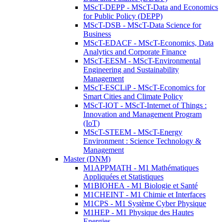
MScT-DEPP - MScT-Data and Economics
for Public Policy (DEPP)
MScT-DSB - MScT-Data Science for
Business
MScT-EDACF - MScT-Economics, Data
Analytics and Corporate Finance
MScT-EESM - MScT-Environmental
Engineering and Sustainability
Management
MScT-ESCLiP - MScT-Economics for
Smart Cities and Climate Policy
MScT-IOT - MScT-Internet of Things :
Innovation and Management Program
(IoT)
MScT-STEEM - MScT-Energy
Environment : Science Technology &
Management
Master (DNM)
M1APPMATH - M1 Mathématiques
Appliquées et Statistiques
M1BIOHEA - M1 Biologie et Santé
M1CHEINT - M1 Chimie et Interfaces
M1CPS - M1 Système Cyber Physique
M1HEP - M1 Physique des Hautes
Energies