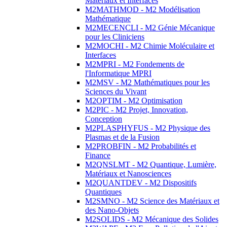
Matériaux et Interfaces
M2MATHMOD - M2 Modélisation
Mathématique
M2MECENCLI - M2 Génie Mécanique
pour les Cliniciens
M2MOCHI - M2 Chimie Moléculaire et
Interfaces
M2MPRI - M2 Fondements de
l'Informatique MPRI
M2MSV - M2 Mathématiques pour les
Sciences du Vivant
M2OPTIM - M2 Optimisation
M2PIC - M2 Projet, Innovation,
Conception
M2PLASPHYFUS - M2 Physique des
Plasmas et de la Fusion
M2PROBFIN - M2 Probabilités et
Finance
M2QNSLMT - M2 Quantique, Lumière,
Matériaux et Nanosciences
M2QUANTDEV - M2 Dispositifs
Quantiques
M2SMNO - M2 Science des Matériaux et
des Nano-Objets
M2SOLIDS - M2 Mécanique des Solides