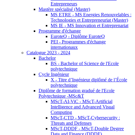
Entrepreneurs
Mastère spécialisé (Master)
MS ETRE - MS Energies Renouvelables :
Technologies et Entrepreneuriat (Master)
MS IE - MS Innovation et Entreprenariat
Programme d'échange
EuroteQ - Diplôme EuroteQ
PEI - Programmes d'échange
internationaux
Catalogue 2023 - 2024
Bachelor
BS - Bachelor of Science de l'Ecole
polytechnique
Cycle Ingénieur
X - Titre d’Ingénieur diplômé de l’École
polytechnique
Diplôme de formation gradué de l'Ecole
Polytechnique -MSc&T
MScT-AI-ViC - MScT-Artificial
Intelligence and Advanced Visual
Computing
MScT-CTD - MScT-Cybersecurity :
Threats and Defenses
MScT-DDDF - MScT-Double Degree
Data and Finance (DDDF)