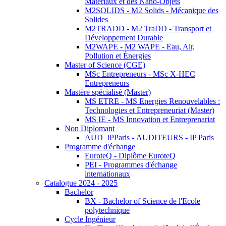
Matériaux et des Nano-Objets
M2SOLIDS - M2 Solids - Mécanique des
Solides
M2TRADD - M2 TraDD - Transport et
Développement Durable
M2WAPE - M2 WAPE - Eau, Air,
Pollution et Énergies
Master of Science (CGE)
MSc Entrepreneurs - MSc X-HEC
Entrepreneurs
Mastère spécialisé (Master)
MS ETRE - MS Energies Renouvelables :
Technologies et Entrepreneuriat (Master)
MS IE - MS Innovation et Entreprenariat
Non Diplomant
AUD_IPParis - AUDITEURS - IP Paris
Programme d'échange
EuroteQ - Diplôme EuroteQ
PEI - Programmes d'échange
internationaux
Catalogue 2024 - 2025
Bachelor
BX - Bachelor of Science de l'Ecole
polytechnique
Cycle Ingénieur