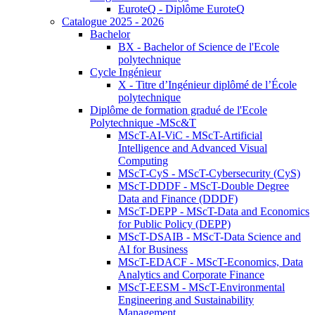
EuroteQ - Diplôme EuroteQ
Catalogue 2025 - 2026
Bachelor
BX - Bachelor of Science de l'Ecole
polytechnique
Cycle Ingénieur
X - Titre d’Ingénieur diplômé de l’École
polytechnique
Diplôme de formation gradué de l'Ecole
Polytechnique -MSc&T
MScT-AI-ViC - MScT-Artificial
Intelligence and Advanced Visual
Computing
MScT-CyS - MScT-Cybersecurity (CyS)
MScT-DDDF - MScT-Double Degree
Data and Finance (DDDF)
MScT-DEPP - MScT-Data and Economics
for Public Policy (DEPP)
MScT-DSAIB - MScT-Data Science and
AI for Business
MScT-EDACF - MScT-Economics, Data
Analytics and Corporate Finance
MScT-EESM - MScT-Environmental
Engineering and Sustainability
Management