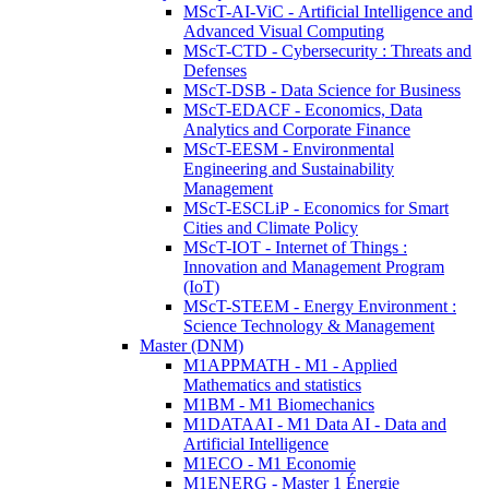
MScT-AI-ViC - Artificial Intelligence and
Advanced Visual Computing
MScT-CTD - Cybersecurity : Threats and
Defenses
MScT-DSB - Data Science for Business
MScT-EDACF - Economics, Data
Analytics and Corporate Finance
MScT-EESM - Environmental
Engineering and Sustainability
Management
MScT-ESCLiP - Economics for Smart
Cities and Climate Policy
MScT-IOT - Internet of Things :
Innovation and Management Program
(IoT)
MScT-STEEM - Energy Environment :
Science Technology & Management
Master (DNM)
M1APPMATH - M1 - Applied
Mathematics and statistics
M1BM - M1 Biomechanics
M1DATAAI - M1 Data AI - Data and
Artificial Intelligence
M1ECO - M1 Economie
M1ENERG - Master 1 Énergie