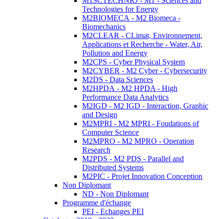
M1SCTECHNRJ - M1 - Sciences and
Technologies for Energy
M2BIOMECA - M2 Biomeca -
Biomechanics
M2CLEAR - CLimat, Environnement,
Applications et Recherche - Water, Air,
Pollution and Energy
M2CPS - Cyber Physical System
M2CYBER - M2 Cyber - Cybersecurity
M2DS - Data Sciences
M2HPDA - M2 HPDA - High
Performance Data Analytics
M2IGD - M2 IGD - Interaction, Graphic
and Design
M2MPRI - M2 MPRI - Foudations of
Computer Science
M2MPRO - M2 MPRO - Operation
Research
M2PDS - M2 PDS - Parallel and
Distributed Systems
M2PIC - Projet Innovation Conception
Non Diplomant
ND - Non Diplomant
Programme d'échange
PEI - Echanges PEI