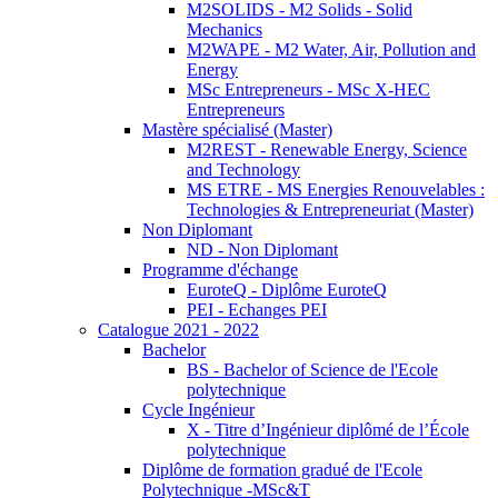
M2SOLIDS - M2 Solids - Solid
Mechanics
M2WAPE - M2 Water, Air, Pollution and
Energy
MSc Entrepreneurs - MSc X-HEC
Entrepreneurs
Mastère spécialisé (Master)
M2REST - Renewable Energy, Science
and Technology
MS ETRE - MS Energies Renouvelables :
Technologies & Entrepreneuriat (Master)
Non Diplomant
ND - Non Diplomant
Programme d'échange
EuroteQ - Diplôme EuroteQ
PEI - Echanges PEI
Catalogue 2021 - 2022
Bachelor
BS - Bachelor of Science de l'Ecole
polytechnique
Cycle Ingénieur
X - Titre d’Ingénieur diplômé de l’École
polytechnique
Diplôme de formation gradué de l'Ecole
Polytechnique -MSc&T