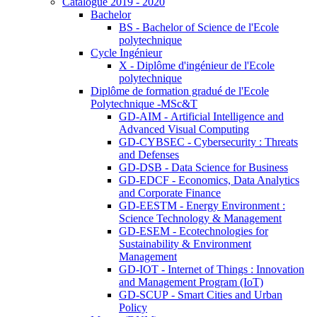
Catalogue 2019 - 2020
Bachelor
BS - Bachelor of Science de l'Ecole
polytechnique
Cycle Ingénieur
X - Diplôme d'ingénieur de l'Ecole
polytechnique
Diplôme de formation gradué de l'Ecole
Polytechnique -MSc&T
GD-AIM - Artificial Intelligence and
Advanced Visual Computing
GD-CYBSEC - Cybersecurity : Threats
and Defenses
GD-DSB - Data Science for Business
GD-EDCF - Economics, Data Analytics
and Corporate Finance
GD-EESTM - Energy Environment :
Science Technology & Management
GD-ESEM - Ecotechnologies for
Sustainability & Environment
Management
GD-IOT - Internet of Things : Innovation
and Management Program (IoT)
GD-SCUP - Smart Cities and Urban
Policy