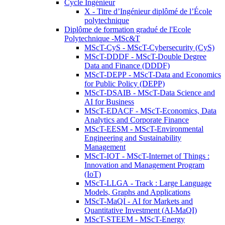
Cycle Ingénieur
X - Titre d’Ingénieur diplômé de l’École
polytechnique
Diplôme de formation gradué de l'Ecole
Polytechnique -MSc&T
MScT-CyS - MScT-Cybersecurity (CyS)
MScT-DDDF - MScT-Double Degree
Data and Finance (DDDF)
MScT-DEPP - MScT-Data and Economics
for Public Policy (DEPP)
MScT-DSAIB - MScT-Data Science and
AI for Business
MScT-EDACF - MScT-Economics, Data
Analytics and Corporate Finance
MScT-EESM - MScT-Environmental
Engineering and Sustainability
Management
MScT-IOT - MScT-Internet of Things :
Innovation and Management Program
(IoT)
MScT-LLGA - Track : Large Language
Models, Graphs and Applications
MScT-MaQI - AI for Markets and
Quantitative Investment (AI-MaQI)
MScT-STEEM - MScT-Energy