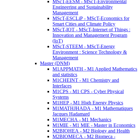
MScT-EESM - MScT-Environmental
Engineering and Sustainability
Management
MScT-ESCLiP - MScT-Economics for
Smart Cities and Climate Policy
MScT-IOT - MScT-Internet of Things :
Innovation and Management Program
(IoT)
MScT-STEEM - MScT-Energy
Environment : Science Technology &
Management
Master (DNM)
M1APPMATH - M1 Applied Mathematics
and statistics
M1CHEINT - M1 Chemistry and
Interfaces
M1CPS - M1 CPS - Cyber Physical
Systems
M1HEP - M1 High Energy Physics
M1MATHJHADA - M1 Mathematiques
Jacques Hadamard
M1MECHA - M1 Mechanics
M1MIE - M1 MIE - Master in Economics
M2BIOHEA - M2 Biology and Health
M2BIOMECA - M2 Biomeca -