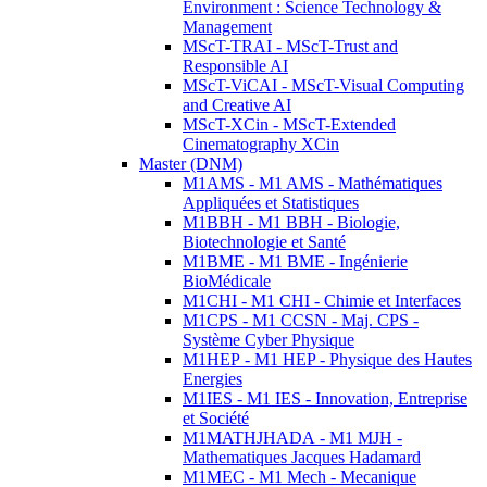
Environment : Science Technology &
Management
MScT-TRAI - MScT-Trust and
Responsible AI
MScT-ViCAI - MScT-Visual Computing
and Creative AI
MScT-XCin - MScT-Extended
Cinematography XCin
Master (DNM)
M1AMS - M1 AMS - Mathématiques
Appliquées et Statistiques
M1BBH - M1 BBH - Biologie,
Biotechnologie et Santé
M1BME - M1 BME - Ingénierie
BioMédicale
M1CHI - M1 CHI - Chimie et Interfaces
M1CPS - M1 CCSN - Maj. CPS -
Système Cyber Physique
M1HEP - M1 HEP - Physique des Hautes
Energies
M1IES - M1 IES - Innovation, Entreprise
et Société
M1MATHJHADA - M1 MJH -
Mathematiques Jacques Hadamard
M1MEC - M1 Mech - Mecanique