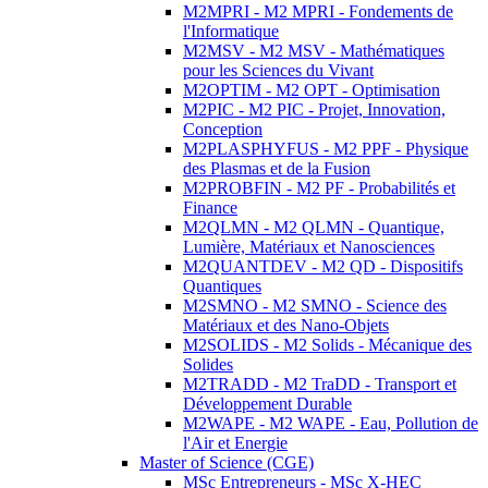
M2MPRI - M2 MPRI - Fondements de
l'Informatique
M2MSV - M2 MSV - Mathématiques
pour les Sciences du Vivant
M2OPTIM - M2 OPT - Optimisation
M2PIC - M2 PIC - Projet, Innovation,
Conception
M2PLASPHYFUS - M2 PPF - Physique
des Plasmas et de la Fusion
M2PROBFIN - M2 PF - Probabilités et
Finance
M2QLMN - M2 QLMN - Quantique,
Lumière, Matériaux et Nanosciences
M2QUANTDEV - M2 QD - Dispositifs
Quantiques
M2SMNO - M2 SMNO - Science des
Matériaux et des Nano-Objets
M2SOLIDS - M2 Solids - Mécanique des
Solides
M2TRADD - M2 TraDD - Transport et
Développement Durable
M2WAPE - M2 WAPE - Eau, Pollution de
l'Air et Energie
Master of Science (CGE)
MSc Entrepreneurs - MSc X-HEC