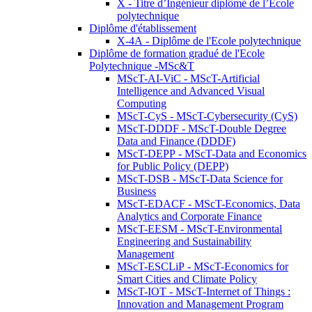
X - Titre d’Ingénieur diplômé de l’École
polytechnique
Diplôme d'établissement
X-4A - Diplôme de l'Ecole polytechnique
Diplôme de formation gradué de l'Ecole
Polytechnique -MSc&T
MScT-AI-ViC - MScT-Artificial
Intelligence and Advanced Visual
Computing
MScT-CyS - MScT-Cybersecurity (CyS)
MScT-DDDF - MScT-Double Degree
Data and Finance (DDDF)
MScT-DEPP - MScT-Data and Economics
for Public Policy (DEPP)
MScT-DSB - MScT-Data Science for
Business
MScT-EDACF - MScT-Economics, Data
Analytics and Corporate Finance
MScT-EESM - MScT-Environmental
Engineering and Sustainability
Management
MScT-ESCLiP - MScT-Economics for
Smart Cities and Climate Policy
MScT-IOT - MScT-Internet of Things :
Innovation and Management Program