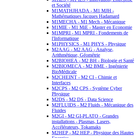
et Société
M1MATHJHADA - M1 MJH -
Mathématiques Jacques Hadamard
M1MECHA - M1 Mech - Mécanique
M1MIE - M1 MiE - Master en Economie
M1MPRI - M1 MPRI - Fondements de
l'Informatique
M1PHYSICS - M1 PHYS - Physique
M2AAG - M2 AAG - Analyse,
Arithmétique, Géométrie
M2BIOHEA - M2 BH - Biologie et Santé
M2BIOMECA - M2 BME - Ingénierie
BioMédicale
M2CHEINT - M2 CI - Chimie et
Interfaces
M2CPS - M2 CPS - Système Cyber
Physique
M2DS - M2 DS - Data Science
M2FLUIDS - M2 Fluids - Mécanique des
Fluides
M2GI - M2 GI-PLATO - Grandes
installations - Plasmas, Lasers,
Accélérateurs, Tokamaks
M2HEP - M2 HEP - Physique des Hautes