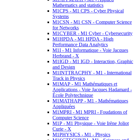
Mathematics and statistics
M1CPS - M1 CPS - Cyber Physical
Systems
M1CSN - M1 CSN - Computer Science
for Networks
M1CYBER - M1 Cyber - Cybersecurity
M1HPDA - M1 HPDA - High
Performance Data Analytics
M1I - M1 Informatique - Voie Jacques
Herbrand - X
M1IGD - M1 IGD - Interaction, Graphic
and Design
M1INTTRACPHY - M1 - International
Track in Physics
M1MAP - M1 Mathématiques et
Applications - Voie Jacques Hadamard -
École Polytechnique
M1MATHAPP - M1 - Mathématiques
Appliquées
M1MPRI - M1 MPRI - Foudations of
Computer Science
M1P - M1 Physique - Voie Irène Joliot
Curie - X
M1PHYSICS - M1 - Physics