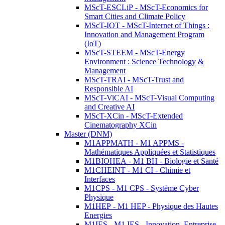
MScT-ESCLiP - MScT-Economics for
Smart Cities and Climate Policy
MScT-IOT - MScT-Internet of Things :
Innovation and Management Program
(IoT)
MScT-STEEM - MScT-Energy
Environment : Science Technology &
Management
MScT-TRAI - MScT-Trust and
Responsible AI
MScT-ViCAI - MScT-Visual Computing
and Creative AI
MScT-XCin - MScT-Extended
Cinematography XCin
Master (DNM)
M1APPMATH - M1 APPMS -
Mathématiques Appliquées et Statistiques
M1BIOHEA - M1 BH - Biologie et Santé
M1CHEINT - M1 CI - Chimie et
Interfaces
M1CPS - M1 CPS - Système Cyber
Physique
M1HEP - M1 HEP - Physique des Hautes
Energies
M1IES - M1 IES - Innovation, Entreprise