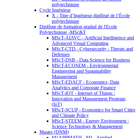
polytechnique
Cycle Ingénieur
X - Titre d’Ingénieur diplômé de l’École
polytechnique
Diplôme de formation gradué de l'Ecole
Polytechnique -MSc&T
MScT-AIAVC - Artificial Intelligence and
Advanced Visual Computing
MScT-CTD - Cybersecurity : Threats and
Defenses
MScT-DSB - Data Science for Business
MScT-ECOSEM - Environmental
Engineering and Sustainability
Management
MScT-EDACF - Economics, Data
Analytics and Corporate Finance
MScT-IOT - Internet of Things :
Innovation and Management Program
(IoT)
MScT-SCUP - Economics for Smart Cities
and Climate Policy
MScT-STEEM - Energy Environment :
Science Technology & Management
Master (DNM)
M1APPMATH - M1 - Applied