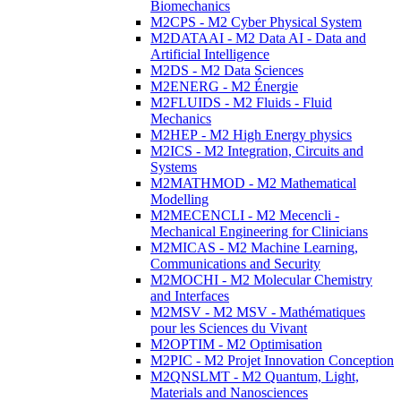
Biomechanics
M2CPS - M2 Cyber Physical System
M2DATAAI - M2 Data AI - Data and
Artificial Intelligence
M2DS - M2 Data Sciences
M2ENERG - M2 Énergie
M2FLUIDS - M2 Fluids - Fluid
Mechanics
M2HEP - M2 High Energy physics
M2ICS - M2 Integration, Circuits and
Systems
M2MATHMOD - M2 Mathematical
Modelling
M2MECENCLI - M2 Mecencli -
Mechanical Engineering for Clinicians
M2MICAS - M2 Machine Learning,
Communications and Security
M2MOCHI - M2 Molecular Chemistry
and Interfaces
M2MSV - M2 MSV - Mathématiques
pour les Sciences du Vivant
M2OPTIM - M2 Optimisation
M2PIC - M2 Projet Innovation Conception
M2QNSLMT - M2 Quantum, Light,
Materials and Nanosciences