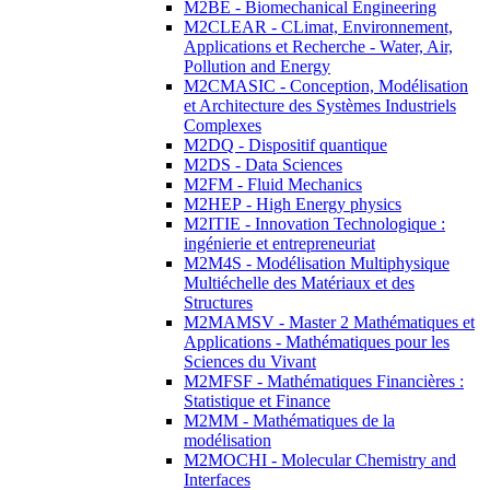
M2BE - Biomechanical Engineering
M2CLEAR - CLimat, Environnement,
Applications et Recherche - Water, Air,
Pollution and Energy
M2CMASIC - Conception, Modélisation
et Architecture des Systèmes Industriels
Complexes
M2DQ - Dispositif quantique
M2DS - Data Sciences
M2FM - Fluid Mechanics
M2HEP - High Energy physics
M2ITIE - Innovation Technologique :
ingénierie et entrepreneuriat
M2M4S - Modélisation Multiphysique
Multiéchelle des Matériaux et des
Structures
M2MAMSV - Master 2 Mathématiques et
Applications - Mathématiques pour les
Sciences du Vivant
M2MFSF - Mathématiques Financières :
Statistique et Finance
M2MM - Mathématiques de la
modélisation
M2MOCHI - Molecular Chemistry and
Interfaces