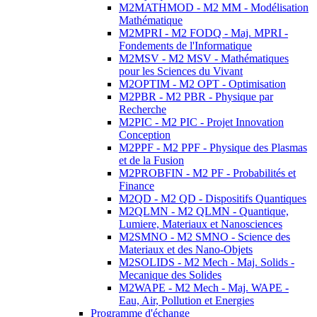
M2MATHMOD - M2 MM - Modélisation
Mathématique
M2MPRI - M2 FODQ - Maj. MPRI -
Fondements de l'Informatique
M2MSV - M2 MSV - Mathématiques
pour les Sciences du Vivant
M2OPTIM - M2 OPT - Optimisation
M2PBR - M2 PBR - Physique par
Recherche
M2PIC - M2 PIC - Projet Innovation
Conception
M2PPF - M2 PPF - Physique des Plasmas
et de la Fusion
M2PROBFIN - M2 PF - Probabilités et
Finance
M2QD - M2 QD - Dispositifs Quantiques
M2QLMN - M2 QLMN - Quantique,
Lumiere, Materiaux et Nanosciences
M2SMNO - M2 SMNO - Science des
Materiaux et des Nano-Objets
M2SOLIDS - M2 Mech - Maj. Solids -
Mecanique des Solides
M2WAPE - M2 Mech - Maj. WAPE -
Eau, Air, Pollution et Energies
Programme d'échange