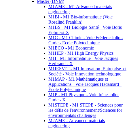
Master (DNM)
M1AME - M1 Advanced materials
engineering
M1BI - M1 Bio-informatique (Voie
Rosalind Franklin)
M1BS - M1 Biologie-Santé - Voie Boris
Ephrussi-X
M1C - M1 Chimie - Voie Fréderic Joliot-
Curie - Ecole Polytechnique
M1ECO - M1 Economie
M1HEP - M1 High Energy Physics
M1I - M1 Informatique - Voie Jacques
Herbrand - X
M1IESVIT - M1 Innovation, Entreprise, et
Société - Voie Innovation technologique
M1MAP - M1 Mathématiques et
Applications - Voie Jacques Hadamard -
École Polytechnique
M1P - M1 Physique - Voie Irène Joliot
Curie - X
M1STEPE - M1 STEPE - Sciences pour
les défis de l'environnement/Sciences for
environmentals challenges
M2AME - Advanced materials
engineering