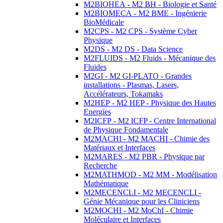
M2BIOHEA - M2 BH - Biologie et Santé
M2BIOMECA - M2 BME - Ingénierie
BioMédicale
M2CPS - M2 CPS - Système Cyber
Physique
M2DS - M2 DS - Data Science
M2FLUIDS - M2 Fluids - Mécanique des
Fluides
M2GI - M2 GI-PLATO - Grandes
installations - Plasmas, Lasers,
Accélérateurs, Tokamaks
M2HEP - M2 HEP - Physique des Hautes
Energies
M2ICFP - M2 ICFP - Centre International
de Physique Fondamentale
M2MACHI - M2 MACHI - Chimie des
Matériaux et Interfaces
M2MARES - M2 PBR - Physique par
Recherche
M2MATHMOD - M2 MM - Modélisation
Mathématique
M2MECENCLI - M2 MECENCLI -
Génie Mécanique pour les Cliniciens
M2MOCHI - M2 MoChI - Chimie
Moléculaire et Interfaces