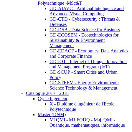
Polytechnique -MSc&T
GD-AIAVC - Artificial Intelligence and
Advanced Visual Computing
GD-CTD - Cybersecurity : Threats &
Defenses
GD-DSB - Data Science for Business
GD-ECOSEM - Ecotechnologies for
Sustainability & Environment
Management
GD-EDACF - Economics, Data Analytics
and Corporate Finance
GD-IOT - Internet of Things : Innovation
and Management Program (IoT)
GD-SCUP - Smart Cities and Urban
Policy
GD-STEEM - Energy Environment :
Science Technology & Management
Catalogue 2017 - 2018
Cycle Ingénieur
X - Diplôme d'ingénieur de l'Ecole
Polytechnique
Master (DNM)
M1QMI - M1 FODQ - Maj. QMI -
Quantique, mathematiques, informatique