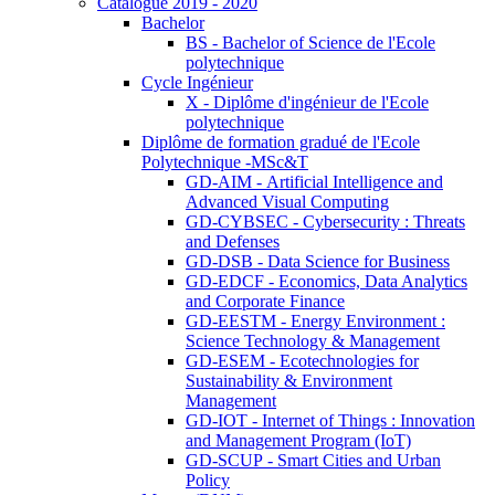
Catalogue 2019 - 2020
Bachelor
BS - Bachelor of Science de l'Ecole
polytechnique
Cycle Ingénieur
X - Diplôme d'ingénieur de l'Ecole
polytechnique
Diplôme de formation gradué de l'Ecole
Polytechnique -MSc&T
GD-AIM - Artificial Intelligence and
Advanced Visual Computing
GD-CYBSEC - Cybersecurity : Threats
and Defenses
GD-DSB - Data Science for Business
GD-EDCF - Economics, Data Analytics
and Corporate Finance
GD-EESTM - Energy Environment :
Science Technology & Management
GD-ESEM - Ecotechnologies for
Sustainability & Environment
Management
GD-IOT - Internet of Things : Innovation
and Management Program (IoT)
GD-SCUP - Smart Cities and Urban
Policy