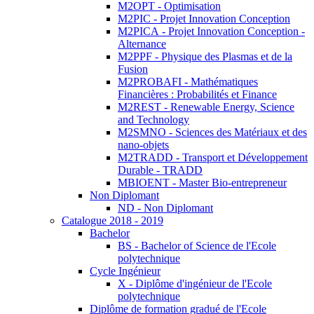
M2OPT - Optimisation
M2PIC - Projet Innovation Conception
M2PICA - Projet Innovation Conception -
Alternance
M2PPF - Physique des Plasmas et de la
Fusion
M2PROBAFI - Mathématiques
Financières : Probabilités et Finance
M2REST - Renewable Energy, Science
and Technology
M2SMNO - Sciences des Matériaux et des
nano-objets
M2TRADD - Transport et Développement
Durable - TRADD
MBIOENT - Master Bio-entrepreneur
Non Diplomant
ND - Non Diplomant
Catalogue 2018 - 2019
Bachelor
BS - Bachelor of Science de l'Ecole
polytechnique
Cycle Ingénieur
X - Diplôme d'ingénieur de l'Ecole
polytechnique
Diplôme de formation gradué de l'Ecole