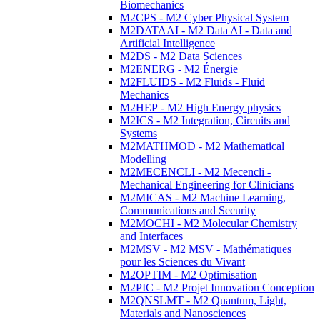
Biomechanics
M2CPS - M2 Cyber Physical System
M2DATAAI - M2 Data AI - Data and
Artificial Intelligence
M2DS - M2 Data Sciences
M2ENERG - M2 Énergie
M2FLUIDS - M2 Fluids - Fluid
Mechanics
M2HEP - M2 High Energy physics
M2ICS - M2 Integration, Circuits and
Systems
M2MATHMOD - M2 Mathematical
Modelling
M2MECENCLI - M2 Mecencli -
Mechanical Engineering for Clinicians
M2MICAS - M2 Machine Learning,
Communications and Security
M2MOCHI - M2 Molecular Chemistry
and Interfaces
M2MSV - M2 MSV - Mathématiques
pour les Sciences du Vivant
M2OPTIM - M2 Optimisation
M2PIC - M2 Projet Innovation Conception
M2QNSLMT - M2 Quantum, Light,
Materials and Nanosciences