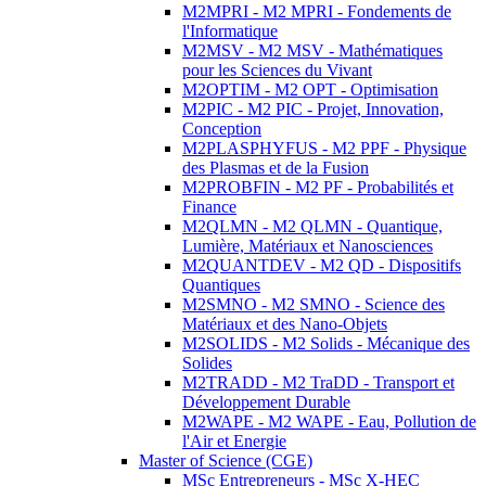
M2MPRI - M2 MPRI - Fondements de
l'Informatique
M2MSV - M2 MSV - Mathématiques
pour les Sciences du Vivant
M2OPTIM - M2 OPT - Optimisation
M2PIC - M2 PIC - Projet, Innovation,
Conception
M2PLASPHYFUS - M2 PPF - Physique
des Plasmas et de la Fusion
M2PROBFIN - M2 PF - Probabilités et
Finance
M2QLMN - M2 QLMN - Quantique,
Lumière, Matériaux et Nanosciences
M2QUANTDEV - M2 QD - Dispositifs
Quantiques
M2SMNO - M2 SMNO - Science des
Matériaux et des Nano-Objets
M2SOLIDS - M2 Solids - Mécanique des
Solides
M2TRADD - M2 TraDD - Transport et
Développement Durable
M2WAPE - M2 WAPE - Eau, Pollution de
l'Air et Energie
Master of Science (CGE)
MSc Entrepreneurs - MSc X-HEC