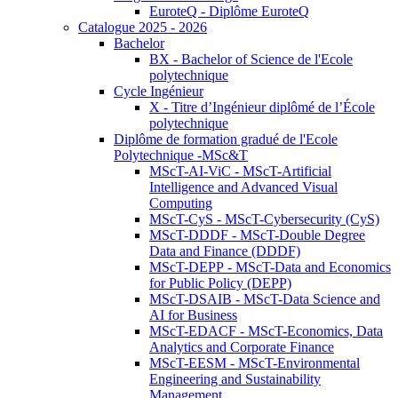
EuroteQ - Diplôme EuroteQ
Catalogue 2025 - 2026
Bachelor
BX - Bachelor of Science de l'Ecole
polytechnique
Cycle Ingénieur
X - Titre d’Ingénieur diplômé de l’École
polytechnique
Diplôme de formation gradué de l'Ecole
Polytechnique -MSc&T
MScT-AI-ViC - MScT-Artificial
Intelligence and Advanced Visual
Computing
MScT-CyS - MScT-Cybersecurity (CyS)
MScT-DDDF - MScT-Double Degree
Data and Finance (DDDF)
MScT-DEPP - MScT-Data and Economics
for Public Policy (DEPP)
MScT-DSAIB - MScT-Data Science and
AI for Business
MScT-EDACF - MScT-Economics, Data
Analytics and Corporate Finance
MScT-EESM - MScT-Environmental
Engineering and Sustainability
Management