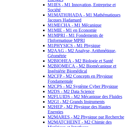
M1IES - M1 Innovation, Entreprise et
Société
M1MATHJHADA - M1 Mathématiques
Jacques Hadamard
M1MECHA - M1 Mécanique
M1MIE - M1 en Economie
M1MPRI - M1 Fondements de
l'Informatique MPRI
M1PHYSICS - M1 Physique
M2AAG - M2 Analyse, Arithmétique,
Géométrie
M2BIOHEA - M2 Biologie et Santé
M2BIOMECA - M2 Biomécanique et
Ingéniérie Biomédical
M2CFP - M2 Concepts en Physique
Fondamentale
M2CPS - M2 Système Cyber Physique
M2DS - M2 Data Science
M2FLUIDS - M2 Mécanique des Fluides
M2GI - M2 Grands Instruments
M2HEP - M2 Physique des Hautes
Energies
M2MARES - M2 Physique par Recherche
M2MATCHEINT - M2 Chimie des