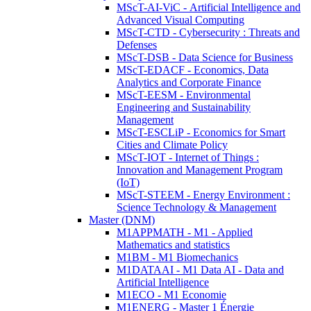
MScT-AI-ViC - Artificial Intelligence and
Advanced Visual Computing
MScT-CTD - Cybersecurity : Threats and
Defenses
MScT-DSB - Data Science for Business
MScT-EDACF - Economics, Data
Analytics and Corporate Finance
MScT-EESM - Environmental
Engineering and Sustainability
Management
MScT-ESCLiP - Economics for Smart
Cities and Climate Policy
MScT-IOT - Internet of Things :
Innovation and Management Program
(IoT)
MScT-STEEM - Energy Environment :
Science Technology & Management
Master (DNM)
M1APPMATH - M1 - Applied
Mathematics and statistics
M1BM - M1 Biomechanics
M1DATAAI - M1 Data AI - Data and
Artificial Intelligence
M1ECO - M1 Economie
M1ENERG - Master 1 Énergie