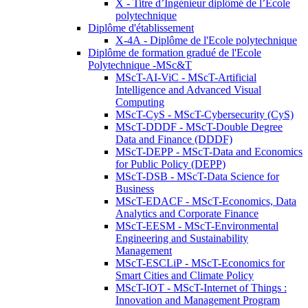
X - Titre d’Ingénieur diplômé de l’École
polytechnique
Diplôme d'établissement
X-4A - Diplôme de l'Ecole polytechnique
Diplôme de formation gradué de l'Ecole
Polytechnique -MSc&T
MScT-AI-ViC - MScT-Artificial
Intelligence and Advanced Visual
Computing
MScT-CyS - MScT-Cybersecurity (CyS)
MScT-DDDF - MScT-Double Degree
Data and Finance (DDDF)
MScT-DEPP - MScT-Data and Economics
for Public Policy (DEPP)
MScT-DSB - MScT-Data Science for
Business
MScT-EDACF - MScT-Economics, Data
Analytics and Corporate Finance
MScT-EESM - MScT-Environmental
Engineering and Sustainability
Management
MScT-ESCLiP - MScT-Economics for
Smart Cities and Climate Policy
MScT-IOT - MScT-Internet of Things :
Innovation and Management Program