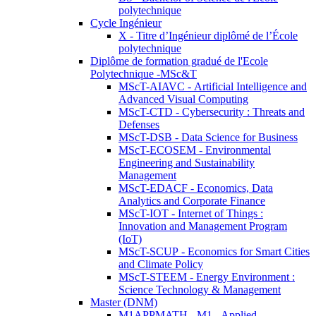
polytechnique
Cycle Ingénieur
X - Titre d’Ingénieur diplômé de l’École
polytechnique
Diplôme de formation gradué de l'Ecole
Polytechnique -MSc&T
MScT-AIAVC - Artificial Intelligence and
Advanced Visual Computing
MScT-CTD - Cybersecurity : Threats and
Defenses
MScT-DSB - Data Science for Business
MScT-ECOSEM - Environmental
Engineering and Sustainability
Management
MScT-EDACF - Economics, Data
Analytics and Corporate Finance
MScT-IOT - Internet of Things :
Innovation and Management Program
(IoT)
MScT-SCUP - Economics for Smart Cities
and Climate Policy
MScT-STEEM - Energy Environment :
Science Technology & Management
Master (DNM)
M1APPMATH - M1 - Applied