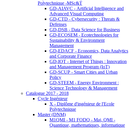
Polytechnique -MSc&T
GD-AIAVC - Artificial Intelligence and
Advanced Visual Computing
GD-CTD - Cybersecurity : Threats &
Defenses
GD-DSB - Data Science for Business
GD-ECOSEM - Ecotechnologies for
Sustainability & Environment
Management
GD-EDACF - Economics, Data Analytics
and Corporate Finance
GD-IOT - Internet of Things : Innovation
and Management Program (IoT)
GD-SCUP - Smart Cities and Urban
Policy
GD-STEEM - Energy Environment :
Science Technology & Management
Catalogue 2017 - 2018
Cycle Ingénieur
X - Diplôme d'ingénieur de l'Ecole
Polytechnique
Master (DNM)
M1QMI - M1 FODQ - Maj. QMI -
Quantique, mathematiques, informatique