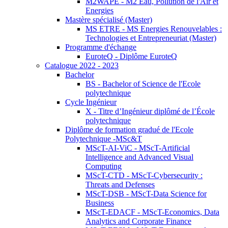
M2WAPE - M2 Eau, Pollution de l'Air et
Energies
Mastère spécialisé (Master)
MS ETRE - MS Energies Renouvelables :
Technologies et Entrepreneuriat (Master)
Programme d'échange
EuroteQ - Diplôme EuroteQ
Catalogue 2022 - 2023
Bachelor
BS - Bachelor of Science de l'Ecole
polytechnique
Cycle Ingénieur
X - Titre d’Ingénieur diplômé de l’École
polytechnique
Diplôme de formation gradué de l'Ecole
Polytechnique -MSc&T
MScT-AI-ViC - MScT-Artificial
Intelligence and Advanced Visual
Computing
MScT-CTD - MScT-Cybersecurity :
Threats and Defenses
MScT-DSB - MScT-Data Science for
Business
MScT-EDACF - MScT-Economics, Data
Analytics and Corporate Finance