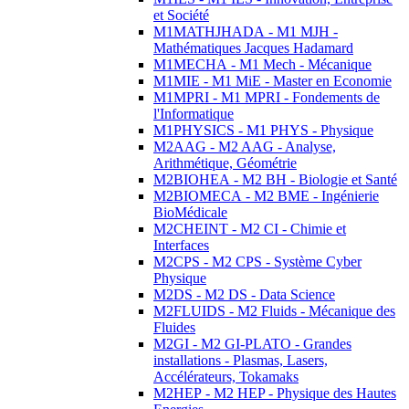
et Société
M1MATHJHADA - M1 MJH -
Mathématiques Jacques Hadamard
M1MECHA - M1 Mech - Mécanique
M1MIE - M1 MiE - Master en Economie
M1MPRI - M1 MPRI - Fondements de
l'Informatique
M1PHYSICS - M1 PHYS - Physique
M2AAG - M2 AAG - Analyse,
Arithmétique, Géométrie
M2BIOHEA - M2 BH - Biologie et Santé
M2BIOMECA - M2 BME - Ingénierie
BioMédicale
M2CHEINT - M2 CI - Chimie et
Interfaces
M2CPS - M2 CPS - Système Cyber
Physique
M2DS - M2 DS - Data Science
M2FLUIDS - M2 Fluids - Mécanique des
Fluides
M2GI - M2 GI-PLATO - Grandes
installations - Plasmas, Lasers,
Accélérateurs, Tokamaks
M2HEP - M2 HEP - Physique des Hautes