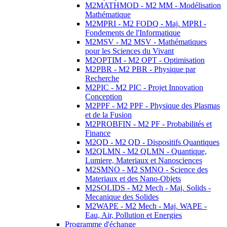
M2MATHMOD - M2 MM - Modélisation
Mathématique
M2MPRI - M2 FODQ - Maj. MPRI -
Fondements de l'Informatique
M2MSV - M2 MSV - Mathématiques
pour les Sciences du Vivant
M2OPTIM - M2 OPT - Optimisation
M2PBR - M2 PBR - Physique par
Recherche
M2PIC - M2 PIC - Projet Innovation
Conception
M2PPF - M2 PPF - Physique des Plasmas
et de la Fusion
M2PROBFIN - M2 PF - Probabilités et
Finance
M2QD - M2 QD - Dispositifs Quantiques
M2QLMN - M2 QLMN - Quantique,
Lumiere, Materiaux et Nanosciences
M2SMNO - M2 SMNO - Science des
Materiaux et des Nano-Objets
M2SOLIDS - M2 Mech - Maj. Solids -
Mecanique des Solides
M2WAPE - M2 Mech - Maj. WAPE -
Eau, Air, Pollution et Energies
Programme d'échange