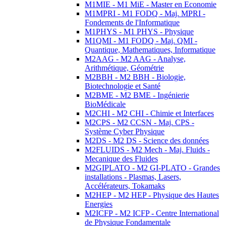
M1MIE - M1 MiE - Master en Economie
M1MPRI - M1 FODQ - Maj. MPRI -
Fondements de l'Informatique
M1PHYS - M1 PHYS - Physique
M1QMI - M1 FODQ - Maj. QMI -
Quantique, Mathematiques, Informatique
M2AAG - M2 AAG - Analyse,
Arithmétique, Géométrie
M2BBH - M2 BBH - Biologie,
Biotechnologie et Santé
M2BME - M2 BME - Ingénierie
BioMédicale
M2CHI - M2 CHI - Chimie et Interfaces
M2CPS - M2 CCSN - Maj. CPS -
Système Cyber Physique
M2DS - M2 DS - Science des données
M2FLUIDS - M2 Mech - Maj. Fluids -
Mecanique des Fluides
M2GIPLATO - M2 GI-PLATO - Grandes
installations - Plasmas, Lasers,
Accélérateurs, Tokamaks
M2HEP - M2 HEP - Physique des Hautes
Energies
M2ICFP - M2 ICFP - Centre International
de Physique Fondamentale