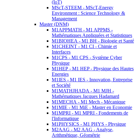
(IoT)
MScT-STEEM - MScT-Energy
Environment : Science Technology &
Management
Master (DNM)
M1APPMATH - M1 APPMS -
Mathématiques Appliquées et Statistiques
M1BIOHEA - M1 BH - Biologie et Santé
M1CHEINT - M1 CI - Chimie et
Interfaces
M1CPS - M1 CPS - Système Cyber
Physique
M1HEP - M1 HEP - Physique des Hautes
Energies
M1IES - M1 IES - Innovation, Entreprise
et Société
M1MATHJHADA - M1 MJH -
Mathématiques Jacques Hadamard
M1MECHA - M1 Mech - Mécanique
M1MIE - M1 MiE - Master en Economie
M1MPRI - M1 MPRI - Fondements de
l'Informatique
M1PHYSICS - M1 PHYS - Physique
M2AAG - M2 AAG - Analyse,
Arithmétique, Géométrie