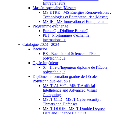
Entrepreneurs
Mastère spécialisé (Master)
MS ETRE - MS Energies Renouvelables :
Technologies et Entrepreneuriat (Master)
MS IE - MS Innovation et Entreprenariat
Programme d'échange
EuroteQ - Diplôme EuroteQ
PEI - Programmes d'échange
internationaux
Catalogue 2023 - 2024
Bachelor
BS - Bachelor of Science de l'Ecole
polytechnique
Cycle Ingénieur
X - Titre d’Ingénieur diplômé de l’École
polytechnique
Diplôme de formation gradué de l'Ecole
Polytechnique -MSc&T
MScT-AI-ViC - MScT-Artificial
Intelligence and Advanced Visual
Computing
MScT-CTD - MScT-Cybersecurity :
Threats and Defenses
MScT-DDDF - MScT-Double Degree
Data and Finance (DDDF)