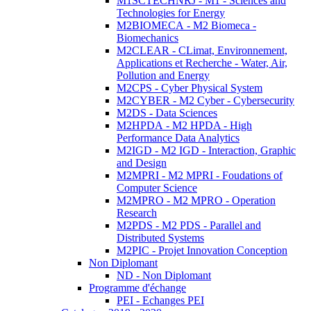
M1SCTECHNRJ - M1 - Sciences and
Technologies for Energy
M2BIOMECA - M2 Biomeca -
Biomechanics
M2CLEAR - CLimat, Environnement,
Applications et Recherche - Water, Air,
Pollution and Energy
M2CPS - Cyber Physical System
M2CYBER - M2 Cyber - Cybersecurity
M2DS - Data Sciences
M2HPDA - M2 HPDA - High
Performance Data Analytics
M2IGD - M2 IGD - Interaction, Graphic
and Design
M2MPRI - M2 MPRI - Foudations of
Computer Science
M2MPRO - M2 MPRO - Operation
Research
M2PDS - M2 PDS - Parallel and
Distributed Systems
M2PIC - Projet Innovation Conception
Non Diplomant
ND - Non Diplomant
Programme d'échange
PEI - Echanges PEI