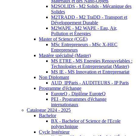
Matériaux et des Nano-Objets
M2SOLIDS - M2 Solids - Mécanique des
Solides
M2TRADD - M2 TraDD - Transport et
Développement Durable
M2WAPE - M2 WAPE - Eau, Air,
Pollution et Énergies
Master of Science (CGE)
MSc Entrepreneurs - MSc X-HEC
Entrepreneurs
Mastère spécialisé (Master)
MS ETRE - MS Energies Renouvelables :
Technologies et Entrepreneuriat (Master)
MS IE - MS Innovation et Entreprenariat
Non Diplomant
AUD_IPParis - AUDITEURS - IP Paris
Programme d'échange
EuroteQ - Diplôme EuroteQ
PEI - Programmes d'échange
internationaux
Catalogue 2024 - 2025
Bachelor
BX - Bachelor of Science de l'Ecole
polytechnique
Cycle Ingénieur