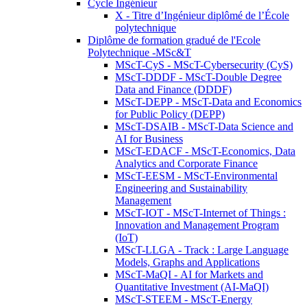
Cycle Ingénieur
X - Titre d’Ingénieur diplômé de l’École
polytechnique
Diplôme de formation gradué de l'Ecole
Polytechnique -MSc&T
MScT-CyS - MScT-Cybersecurity (CyS)
MScT-DDDF - MScT-Double Degree
Data and Finance (DDDF)
MScT-DEPP - MScT-Data and Economics
for Public Policy (DEPP)
MScT-DSAIB - MScT-Data Science and
AI for Business
MScT-EDACF - MScT-Economics, Data
Analytics and Corporate Finance
MScT-EESM - MScT-Environmental
Engineering and Sustainability
Management
MScT-IOT - MScT-Internet of Things :
Innovation and Management Program
(IoT)
MScT-LLGA - Track : Large Language
Models, Graphs and Applications
MScT-MaQI - AI for Markets and
Quantitative Investment (AI-MaQI)
MScT-STEEM - MScT-Energy