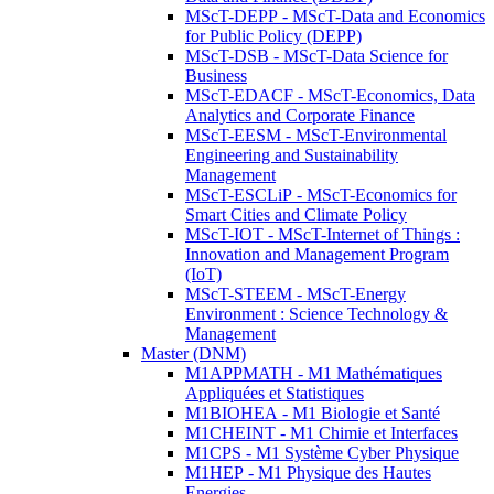
MScT-DEPP - MScT-Data and Economics
for Public Policy (DEPP)
MScT-DSB - MScT-Data Science for
Business
MScT-EDACF - MScT-Economics, Data
Analytics and Corporate Finance
MScT-EESM - MScT-Environmental
Engineering and Sustainability
Management
MScT-ESCLiP - MScT-Economics for
Smart Cities and Climate Policy
MScT-IOT - MScT-Internet of Things :
Innovation and Management Program
(IoT)
MScT-STEEM - MScT-Energy
Environment : Science Technology &
Management
Master (DNM)
M1APPMATH - M1 Mathématiques
Appliquées et Statistiques
M1BIOHEA - M1 Biologie et Santé
M1CHEINT - M1 Chimie et Interfaces
M1CPS - M1 Système Cyber Physique
M1HEP - M1 Physique des Hautes
Energies