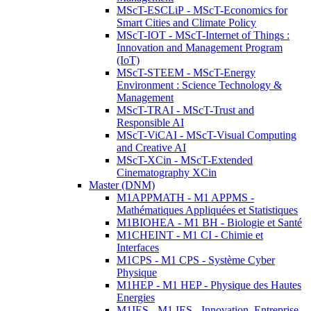
MScT-ESCLiP - MScT-Economics for
Smart Cities and Climate Policy
MScT-IOT - MScT-Internet of Things :
Innovation and Management Program
(IoT)
MScT-STEEM - MScT-Energy
Environment : Science Technology &
Management
MScT-TRAI - MScT-Trust and
Responsible AI
MScT-ViCAI - MScT-Visual Computing
and Creative AI
MScT-XCin - MScT-Extended
Cinematography XCin
Master (DNM)
M1APPMATH - M1 APPMS -
Mathématiques Appliquées et Statistiques
M1BIOHEA - M1 BH - Biologie et Santé
M1CHEINT - M1 CI - Chimie et
Interfaces
M1CPS - M1 CPS - Système Cyber
Physique
M1HEP - M1 HEP - Physique des Hautes
Energies
M1IES - M1 IES - Innovation, Entreprise