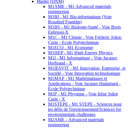
Master (DNM)
M1AME - M1 Advanced materials
engineering
M1BI - M1 Bio-informatique (Voie
Rosalind Franklin)
M1BS - M1 Biologie-Santé - Voie Boris
Ephrussi-X
M1C - M1 Chimie - Voie Fréderic Joliot-
Curie - Ecole Polytechnique
M1ECO - M1 Economie
M1HEP - M1 High Energy Physics
M1I - M1 Informatique - Voie Jacques
Herbrand - X
M1IESVIT - M1 Innovation, Entreprise, et
Société - Voie Innovation technologique
M1MAP - M1 Mathématiques et
Applications - Voie Jacques Hadamard -
École Polytechnique
M1P - M1 Physique - Voie Irène Joliot
Curie - X
M1STEPE - M1 STEPE - Sciences pour
les défis de l'environnement/Sciences for
environmentals challenges
M2AME - Advanced materials
engineering