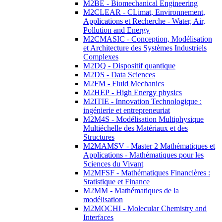
M2BE - Biomechanical Engineering
M2CLEAR - CLimat, Environnement,
Applications et Recherche - Water, Air,
Pollution and Energy
M2CMASIC - Conception, Modélisation
et Architecture des Systèmes Industriels
Complexes
M2DQ - Dispositif quantique
M2DS - Data Sciences
M2FM - Fluid Mechanics
M2HEP - High Energy physics
M2ITIE - Innovation Technologique :
ingénierie et entrepreneuriat
M2M4S - Modélisation Multiphysique
Multiéchelle des Matériaux et des
Structures
M2MAMSV - Master 2 Mathématiques et
Applications - Mathématiques pour les
Sciences du Vivant
M2MFSF - Mathématiques Financières :
Statistique et Finance
M2MM - Mathématiques de la
modélisation
M2MOCHI - Molecular Chemistry and
Interfaces