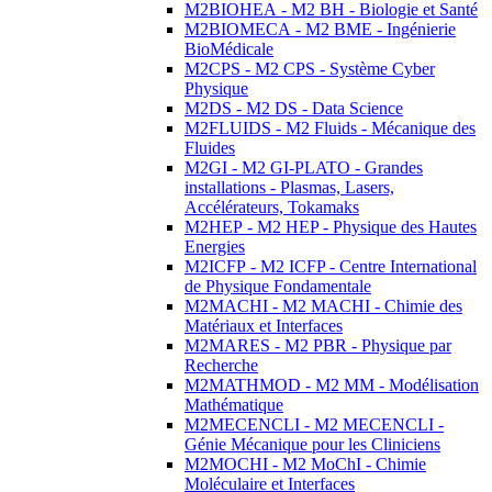
M2BIOHEA - M2 BH - Biologie et Santé
M2BIOMECA - M2 BME - Ingénierie
BioMédicale
M2CPS - M2 CPS - Système Cyber
Physique
M2DS - M2 DS - Data Science
M2FLUIDS - M2 Fluids - Mécanique des
Fluides
M2GI - M2 GI-PLATO - Grandes
installations - Plasmas, Lasers,
Accélérateurs, Tokamaks
M2HEP - M2 HEP - Physique des Hautes
Energies
M2ICFP - M2 ICFP - Centre International
de Physique Fondamentale
M2MACHI - M2 MACHI - Chimie des
Matériaux et Interfaces
M2MARES - M2 PBR - Physique par
Recherche
M2MATHMOD - M2 MM - Modélisation
Mathématique
M2MECENCLI - M2 MECENCLI -
Génie Mécanique pour les Cliniciens
M2MOCHI - M2 MoChI - Chimie
Moléculaire et Interfaces