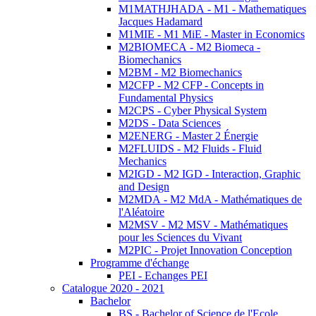
M1MATHJHADA - M1 - Mathematiques
Jacques Hadamard
M1MIE - M1 MiE - Master in Economics
M2BIOMECA - M2 Biomeca -
Biomechanics
M2BM - M2 Biomechanics
M2CFP - M2 CFP - Concepts in
Fundamental Physics
M2CPS - Cyber Physical System
M2DS - Data Sciences
M2ENERG - Master 2 Énergie
M2FLUIDS - M2 Fluids - Fluid
Mechanics
M2IGD - M2 IGD - Interaction, Graphic
and Design
M2MDA - M2 MdA - Mathématiques de
l'Aléatoire
M2MSV - M2 MSV - Mathématiques
pour les Sciences du Vivant
M2PIC - Projet Innovation Conception
Programme d'échange
PEI - Echanges PEI
Catalogue 2020 - 2021
Bachelor
BS - Bachelor of Science de l'Ecole