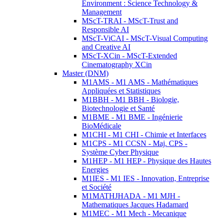
Environment : Science Technology &
Management
MScT-TRAI - MScT-Trust and
Responsible AI
MScT-ViCAI - MScT-Visual Computing
and Creative AI
MScT-XCin - MScT-Extended
Cinematography XCin
Master (DNM)
M1AMS - M1 AMS - Mathématiques
Appliquées et Statistiques
M1BBH - M1 BBH - Biologie,
Biotechnologie et Santé
M1BME - M1 BME - Ingénierie
BioMédicale
M1CHI - M1 CHI - Chimie et Interfaces
M1CPS - M1 CCSN - Maj. CPS -
Système Cyber Physique
M1HEP - M1 HEP - Physique des Hautes
Energies
M1IES - M1 IES - Innovation, Entreprise
et Société
M1MATHJHADA - M1 MJH -
Mathematiques Jacques Hadamard
M1MEC - M1 Mech - Mecanique