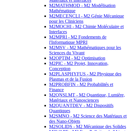
Matériaux et Interfaces
M2MATHMOD - M2 Modélisation
Mathématique
M2MECENCLI - M2 Génie Mécanique
pour les Cliniciens
M2MOCHI - M2 Chimie Moléculaire et
Interfaces
M2MPRI - M2 Fondements de
l'Informatique MPRI
M2MSV - M2 Mathématiques pour les
Sciences du Vivant
M2OPTIM - M2 Optimisation
M2PIC - M2 Projet, Innovation,
Conception
M2PLASPHYFUS - M2 Physique des
Plasmas et de la Fusion
M2PROBFIN - M2 Probabilités et
Finance
M2QNSLMT - M2 Quantique, Lumière,
Matériaux et Nanosciences
M2QUANTDEV - M2 Dispositifs
Quantiques
M2SMNO - M2 Science des Matériaux et
des Nano-Objets
M2SOLIDS - M2 Mécanique des Solides