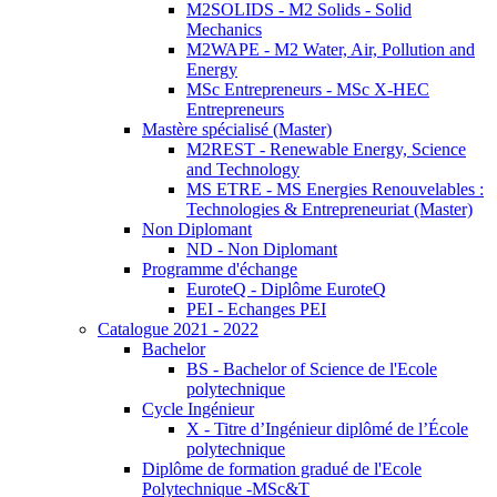
M2SOLIDS - M2 Solids - Solid
Mechanics
M2WAPE - M2 Water, Air, Pollution and
Energy
MSc Entrepreneurs - MSc X-HEC
Entrepreneurs
Mastère spécialisé (Master)
M2REST - Renewable Energy, Science
and Technology
MS ETRE - MS Energies Renouvelables :
Technologies & Entrepreneuriat (Master)
Non Diplomant
ND - Non Diplomant
Programme d'échange
EuroteQ - Diplôme EuroteQ
PEI - Echanges PEI
Catalogue 2021 - 2022
Bachelor
BS - Bachelor of Science de l'Ecole
polytechnique
Cycle Ingénieur
X - Titre d’Ingénieur diplômé de l’École
polytechnique
Diplôme de formation gradué de l'Ecole
Polytechnique -MSc&T