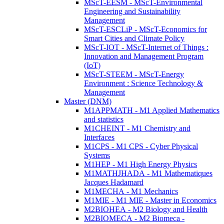
MScT-EESM - MScT-Environmental
Engineering and Sustainability
Management
MScT-ESCLiP - MScT-Economics for
Smart Cities and Climate Policy
MScT-IOT - MScT-Internet of Things :
Innovation and Management Program
(IoT)
MScT-STEEM - MScT-Energy
Environment : Science Technology &
Management
Master (DNM)
M1APPMATH - M1 Applied Mathematics
and statistics
M1CHEINT - M1 Chemistry and
Interfaces
M1CPS - M1 CPS - Cyber Physical
Systems
M1HEP - M1 High Energy Physics
M1MATHJHADA - M1 Mathematiques
Jacques Hadamard
M1MECHA - M1 Mechanics
M1MIE - M1 MIE - Master in Economics
M2BIOHEA - M2 Biology and Health
M2BIOMECA - M2 Biomeca -