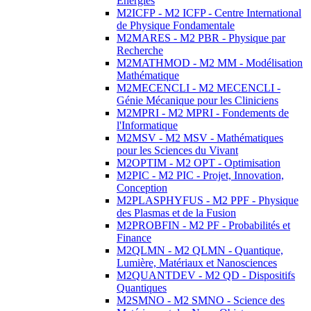
Energies
M2ICFP - M2 ICFP - Centre International
de Physique Fondamentale
M2MARES - M2 PBR - Physique par
Recherche
M2MATHMOD - M2 MM - Modélisation
Mathématique
M2MECENCLI - M2 MECENCLI -
Génie Mécanique pour les Cliniciens
M2MPRI - M2 MPRI - Fondements de
l'Informatique
M2MSV - M2 MSV - Mathématiques
pour les Sciences du Vivant
M2OPTIM - M2 OPT - Optimisation
M2PIC - M2 PIC - Projet, Innovation,
Conception
M2PLASPHYFUS - M2 PPF - Physique
des Plasmas et de la Fusion
M2PROBFIN - M2 PF - Probabilités et
Finance
M2QLMN - M2 QLMN - Quantique,
Lumière, Matériaux et Nanosciences
M2QUANTDEV - M2 QD - Dispositifs
Quantiques
M2SMNO - M2 SMNO - Science des