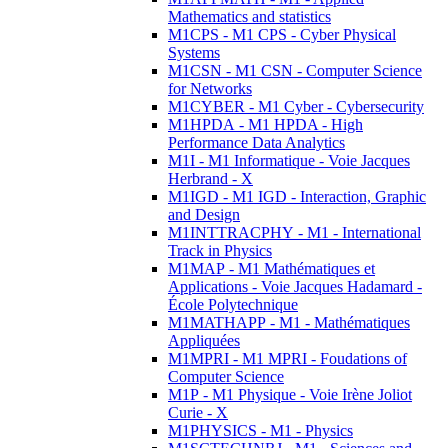
Mathematics and statistics
M1CPS - M1 CPS - Cyber Physical
Systems
M1CSN - M1 CSN - Computer Science
for Networks
M1CYBER - M1 Cyber - Cybersecurity
M1HPDA - M1 HPDA - High
Performance Data Analytics
M1I - M1 Informatique - Voie Jacques
Herbrand - X
M1IGD - M1 IGD - Interaction, Graphic
and Design
M1INTTRACPHY - M1 - International
Track in Physics
M1MAP - M1 Mathématiques et
Applications - Voie Jacques Hadamard -
École Polytechnique
M1MATHAPP - M1 - Mathématiques
Appliquées
M1MPRI - M1 MPRI - Foudations of
Computer Science
M1P - M1 Physique - Voie Irène Joliot
Curie - X
M1PHYSICS - M1 - Physics