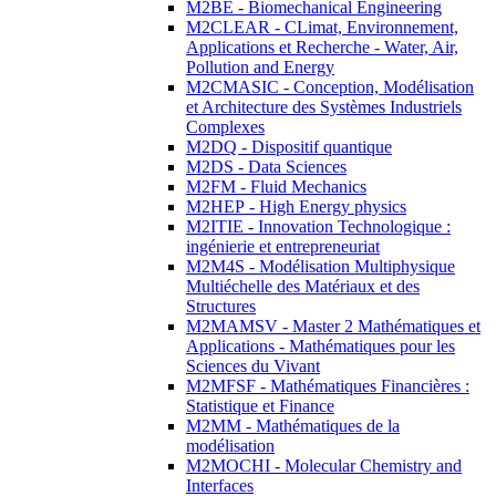
M2BE - Biomechanical Engineering
M2CLEAR - CLimat, Environnement,
Applications et Recherche - Water, Air,
Pollution and Energy
M2CMASIC - Conception, Modélisation
et Architecture des Systèmes Industriels
Complexes
M2DQ - Dispositif quantique
M2DS - Data Sciences
M2FM - Fluid Mechanics
M2HEP - High Energy physics
M2ITIE - Innovation Technologique :
ingénierie et entrepreneuriat
M2M4S - Modélisation Multiphysique
Multiéchelle des Matériaux et des
Structures
M2MAMSV - Master 2 Mathématiques et
Applications - Mathématiques pour les
Sciences du Vivant
M2MFSF - Mathématiques Financières :
Statistique et Finance
M2MM - Mathématiques de la
modélisation
M2MOCHI - Molecular Chemistry and
Interfaces