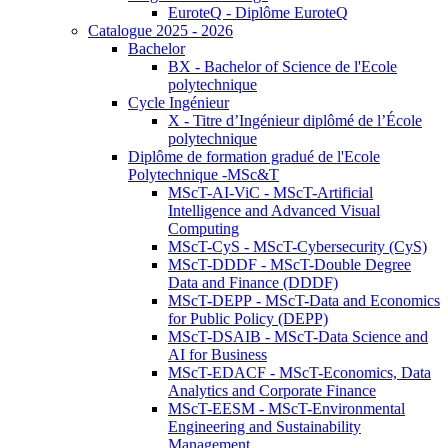
EuroteQ - Diplôme EuroteQ
Catalogue 2025 - 2026
Bachelor
BX - Bachelor of Science de l'Ecole
polytechnique
Cycle Ingénieur
X - Titre d’Ingénieur diplômé de l’École
polytechnique
Diplôme de formation gradué de l'Ecole
Polytechnique -MSc&T
MScT-AI-ViC - MScT-Artificial
Intelligence and Advanced Visual
Computing
MScT-CyS - MScT-Cybersecurity (CyS)
MScT-DDDF - MScT-Double Degree
Data and Finance (DDDF)
MScT-DEPP - MScT-Data and Economics
for Public Policy (DEPP)
MScT-DSAIB - MScT-Data Science and
AI for Business
MScT-EDACF - MScT-Economics, Data
Analytics and Corporate Finance
MScT-EESM - MScT-Environmental
Engineering and Sustainability
Management