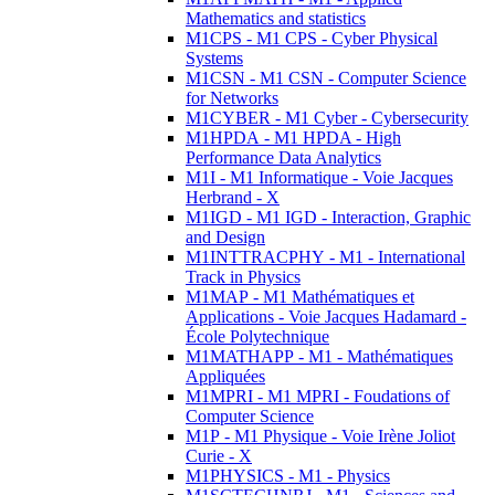
Mathematics and statistics
M1CPS - M1 CPS - Cyber Physical
Systems
M1CSN - M1 CSN - Computer Science
for Networks
M1CYBER - M1 Cyber - Cybersecurity
M1HPDA - M1 HPDA - High
Performance Data Analytics
M1I - M1 Informatique - Voie Jacques
Herbrand - X
M1IGD - M1 IGD - Interaction, Graphic
and Design
M1INTTRACPHY - M1 - International
Track in Physics
M1MAP - M1 Mathématiques et
Applications - Voie Jacques Hadamard -
École Polytechnique
M1MATHAPP - M1 - Mathématiques
Appliquées
M1MPRI - M1 MPRI - Foudations of
Computer Science
M1P - M1 Physique - Voie Irène Joliot
Curie - X
M1PHYSICS - M1 - Physics