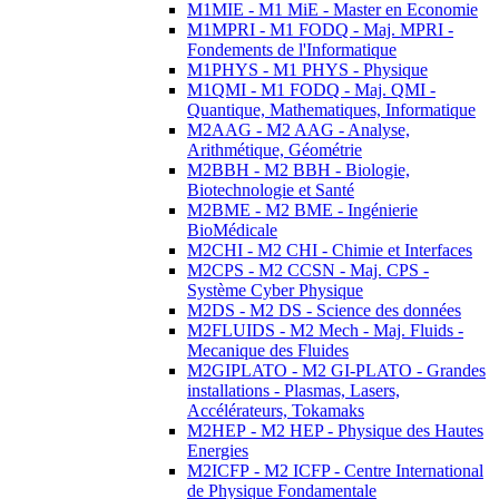
M1MIE - M1 MiE - Master en Economie
M1MPRI - M1 FODQ - Maj. MPRI -
Fondements de l'Informatique
M1PHYS - M1 PHYS - Physique
M1QMI - M1 FODQ - Maj. QMI -
Quantique, Mathematiques, Informatique
M2AAG - M2 AAG - Analyse,
Arithmétique, Géométrie
M2BBH - M2 BBH - Biologie,
Biotechnologie et Santé
M2BME - M2 BME - Ingénierie
BioMédicale
M2CHI - M2 CHI - Chimie et Interfaces
M2CPS - M2 CCSN - Maj. CPS -
Système Cyber Physique
M2DS - M2 DS - Science des données
M2FLUIDS - M2 Mech - Maj. Fluids -
Mecanique des Fluides
M2GIPLATO - M2 GI-PLATO - Grandes
installations - Plasmas, Lasers,
Accélérateurs, Tokamaks
M2HEP - M2 HEP - Physique des Hautes
Energies
M2ICFP - M2 ICFP - Centre International
de Physique Fondamentale