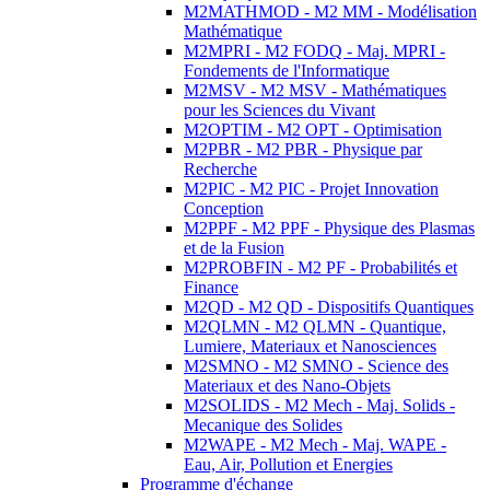
M2MATHMOD - M2 MM - Modélisation
Mathématique
M2MPRI - M2 FODQ - Maj. MPRI -
Fondements de l'Informatique
M2MSV - M2 MSV - Mathématiques
pour les Sciences du Vivant
M2OPTIM - M2 OPT - Optimisation
M2PBR - M2 PBR - Physique par
Recherche
M2PIC - M2 PIC - Projet Innovation
Conception
M2PPF - M2 PPF - Physique des Plasmas
et de la Fusion
M2PROBFIN - M2 PF - Probabilités et
Finance
M2QD - M2 QD - Dispositifs Quantiques
M2QLMN - M2 QLMN - Quantique,
Lumiere, Materiaux et Nanosciences
M2SMNO - M2 SMNO - Science des
Materiaux et des Nano-Objets
M2SOLIDS - M2 Mech - Maj. Solids -
Mecanique des Solides
M2WAPE - M2 Mech - Maj. WAPE -
Eau, Air, Pollution et Energies
Programme d'échange