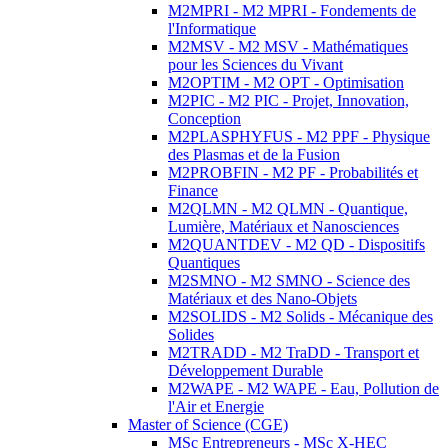
M2MPRI - M2 MPRI - Fondements de
l'Informatique
M2MSV - M2 MSV - Mathématiques
pour les Sciences du Vivant
M2OPTIM - M2 OPT - Optimisation
M2PIC - M2 PIC - Projet, Innovation,
Conception
M2PLASPHYFUS - M2 PPF - Physique
des Plasmas et de la Fusion
M2PROBFIN - M2 PF - Probabilités et
Finance
M2QLMN - M2 QLMN - Quantique,
Lumière, Matériaux et Nanosciences
M2QUANTDEV - M2 QD - Dispositifs
Quantiques
M2SMNO - M2 SMNO - Science des
Matériaux et des Nano-Objets
M2SOLIDS - M2 Solids - Mécanique des
Solides
M2TRADD - M2 TraDD - Transport et
Développement Durable
M2WAPE - M2 WAPE - Eau, Pollution de
l'Air et Energie
Master of Science (CGE)
MSc Entrepreneurs - MSc X-HEC