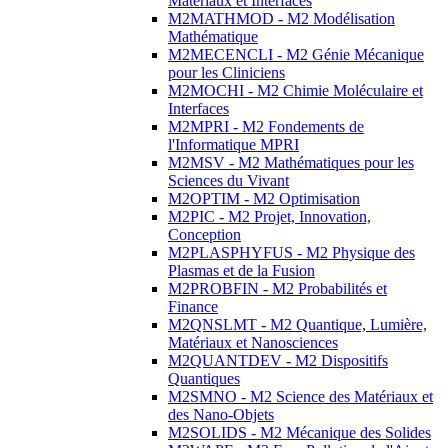
Matériaux et Interfaces
M2MATHMOD - M2 Modélisation
Mathématique
M2MECENCLI - M2 Génie Mécanique
pour les Cliniciens
M2MOCHI - M2 Chimie Moléculaire et
Interfaces
M2MPRI - M2 Fondements de
l'Informatique MPRI
M2MSV - M2 Mathématiques pour les
Sciences du Vivant
M2OPTIM - M2 Optimisation
M2PIC - M2 Projet, Innovation,
Conception
M2PLASPHYFUS - M2 Physique des
Plasmas et de la Fusion
M2PROBFIN - M2 Probabilités et
Finance
M2QNSLMT - M2 Quantique, Lumière,
Matériaux et Nanosciences
M2QUANTDEV - M2 Dispositifs
Quantiques
M2SMNO - M2 Science des Matériaux et
des Nano-Objets
M2SOLIDS - M2 Mécanique des Solides