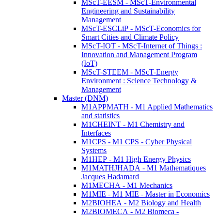
MScT-EESM - MScT-Environmental
Engineering and Sustainability
Management
MScT-ESCLiP - MScT-Economics for
Smart Cities and Climate Policy
MScT-IOT - MScT-Internet of Things :
Innovation and Management Program
(IoT)
MScT-STEEM - MScT-Energy
Environment : Science Technology &
Management
Master (DNM)
M1APPMATH - M1 Applied Mathematics
and statistics
M1CHEINT - M1 Chemistry and
Interfaces
M1CPS - M1 CPS - Cyber Physical
Systems
M1HEP - M1 High Energy Physics
M1MATHJHADA - M1 Mathematiques
Jacques Hadamard
M1MECHA - M1 Mechanics
M1MIE - M1 MIE - Master in Economics
M2BIOHEA - M2 Biology and Health
M2BIOMECA - M2 Biomeca -