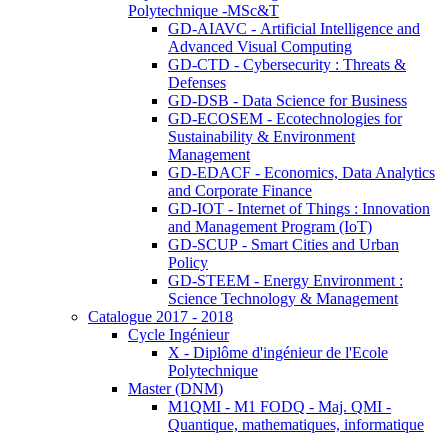
Polytechnique -MSc&T
GD-AIAVC - Artificial Intelligence and
Advanced Visual Computing
GD-CTD - Cybersecurity : Threats &
Defenses
GD-DSB - Data Science for Business
GD-ECOSEM - Ecotechnologies for
Sustainability & Environment
Management
GD-EDACF - Economics, Data Analytics
and Corporate Finance
GD-IOT - Internet of Things : Innovation
and Management Program (IoT)
GD-SCUP - Smart Cities and Urban
Policy
GD-STEEM - Energy Environment :
Science Technology & Management
Catalogue 2017 - 2018
Cycle Ingénieur
X - Diplôme d'ingénieur de l'Ecole
Polytechnique
Master (DNM)
M1QMI - M1 FODQ - Maj. QMI -
Quantique, mathematiques, informatique