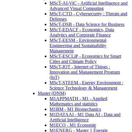
MScT-AI-ViC - Artificial Intelligence and
Advanced Visual Computing
MScT-CTD - Cybersecurity : Threats and
Defenses
MScT-DSB - Data Science for Business
MScT-EDACF - Economics, Data
Analytics and Corporate Finance
MScT-EESM - Environmental
Engineering and Sustainability
Management
MScT-ESCLiP - Economics for Smart
Cities and Climate Policy
MScT-IOT - Internet of Things :
Innovation and Management Program
(IoT)
MScT-STEEM - Energy Environment :
Science Technology & Management
Master (DNM)
M1APPMATH - M1 - Applied
Mathematics and statistics
M1BM - M1 Biomechanics
M1DATAAI - M1 Data AI - Data and
Artificial Intelligence
M1ECO - M1 Economie
M1ENERG - Master 1 Énergie