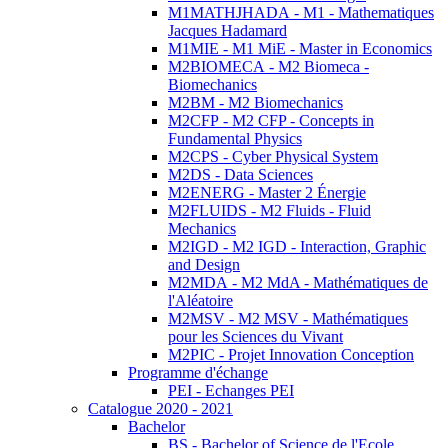
M1MATHJHADA - M1 - Mathematiques
Jacques Hadamard
M1MIE - M1 MiE - Master in Economics
M2BIOMECA - M2 Biomeca -
Biomechanics
M2BM - M2 Biomechanics
M2CFP - M2 CFP - Concepts in
Fundamental Physics
M2CPS - Cyber Physical System
M2DS - Data Sciences
M2ENERG - Master 2 Énergie
M2FLUIDS - M2 Fluids - Fluid
Mechanics
M2IGD - M2 IGD - Interaction, Graphic
and Design
M2MDA - M2 MdA - Mathématiques de
l'Aléatoire
M2MSV - M2 MSV - Mathématiques
pour les Sciences du Vivant
M2PIC - Projet Innovation Conception
Programme d'échange
PEI - Echanges PEI
Catalogue 2020 - 2021
Bachelor
BS - Bachelor of Science de l'Ecole