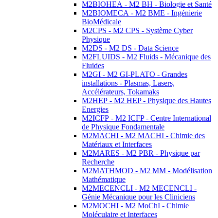
M2BIOHEA - M2 BH - Biologie et Santé
M2BIOMECA - M2 BME - Ingénierie
BioMédicale
M2CPS - M2 CPS - Système Cyber
Physique
M2DS - M2 DS - Data Science
M2FLUIDS - M2 Fluids - Mécanique des
Fluides
M2GI - M2 GI-PLATO - Grandes
installations - Plasmas, Lasers,
Accélérateurs, Tokamaks
M2HEP - M2 HEP - Physique des Hautes
Energies
M2ICFP - M2 ICFP - Centre International
de Physique Fondamentale
M2MACHI - M2 MACHI - Chimie des
Matériaux et Interfaces
M2MARES - M2 PBR - Physique par
Recherche
M2MATHMOD - M2 MM - Modélisation
Mathématique
M2MECENCLI - M2 MECENCLI -
Génie Mécanique pour les Cliniciens
M2MOCHI - M2 MoChI - Chimie
Moléculaire et Interfaces