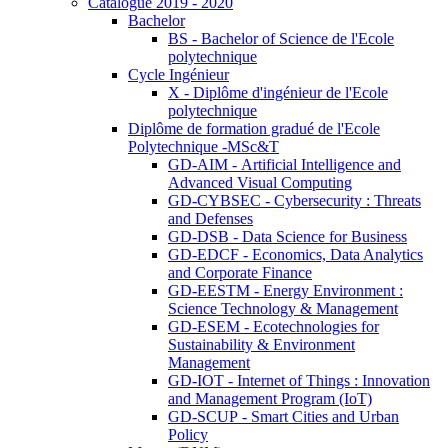
Catalogue 2019 - 2020
Bachelor
BS - Bachelor of Science de l'Ecole
polytechnique
Cycle Ingénieur
X - Diplôme d'ingénieur de l'Ecole
polytechnique
Diplôme de formation gradué de l'Ecole
Polytechnique -MSc&T
GD-AIM - Artificial Intelligence and
Advanced Visual Computing
GD-CYBSEC - Cybersecurity : Threats
and Defenses
GD-DSB - Data Science for Business
GD-EDCF - Economics, Data Analytics
and Corporate Finance
GD-EESTM - Energy Environment :
Science Technology & Management
GD-ESEM - Ecotechnologies for
Sustainability & Environment
Management
GD-IOT - Internet of Things : Innovation
and Management Program (IoT)
GD-SCUP - Smart Cities and Urban
Policy