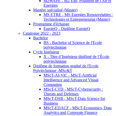
M2WAPE - M2 Eau, Pollution de l'Air et
Energies
Mastère spécialisé (Master)
MS ETRE - MS Energies Renouvelables :
Technologies et Entrepreneuriat (Master)
Programme d'échange
EuroteQ - Diplôme EuroteQ
Catalogue 2022 - 2023
Bachelor
BS - Bachelor of Science de l'Ecole
polytechnique
Cycle Ingénieur
X - Titre d’Ingénieur diplômé de l’École
polytechnique
Diplôme de formation gradué de l'Ecole
Polytechnique -MSc&T
MScT-AI-ViC - MScT-Artificial
Intelligence and Advanced Visual
Computing
MScT-CTD - MScT-Cybersecurity :
Threats and Defenses
MScT-DSB - MScT-Data Science for
Business
MScT-EDACF - MScT-Economics, Data
Analytics and Corporate Finance