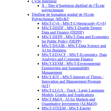
Cycle Ingénieur
X - Titre d’Ingénieur diplômé de l’École
polytechnique
Diplôme de formation gradué de l'Ecole
Polytechnique -MSc&T
MScT-CyS - MScT-Cybersecurity (CyS)
MScT-DDDF - MScT-Double Degree
Data and Finance (DDDF)
MScT-DEPP - MScT-Data and Economics
for Public Policy (DEPP)
MScT-DSAIB - MScT-Data Science and
AI for Business
MScT-EDACF - MScT-Economics, Data
Analytics and Corporate Finance
MScT-EESM - MScT-Environmental
Engineering and Sustainability
Management
MScT-IOT - MScT-Internet of Things :
Innovation and Management Program
(IoT)
MScT-LLGA - Track : Large Language
Models, Graphs and Applications
MScT-MaQI - AI for Markets and
Quantitative Investment (AI-MaQI)
MScT-STEEM - MScT-Energy