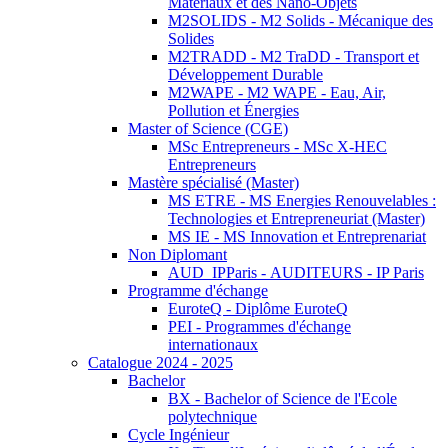
Matériaux et des Nano-Objets
M2SOLIDS - M2 Solids - Mécanique des
Solides
M2TRADD - M2 TraDD - Transport et
Développement Durable
M2WAPE - M2 WAPE - Eau, Air,
Pollution et Énergies
Master of Science (CGE)
MSc Entrepreneurs - MSc X-HEC
Entrepreneurs
Mastère spécialisé (Master)
MS ETRE - MS Energies Renouvelables :
Technologies et Entrepreneuriat (Master)
MS IE - MS Innovation et Entreprenariat
Non Diplomant
AUD_IPParis - AUDITEURS - IP Paris
Programme d'échange
EuroteQ - Diplôme EuroteQ
PEI - Programmes d'échange
internationaux
Catalogue 2024 - 2025
Bachelor
BX - Bachelor of Science de l'Ecole
polytechnique
Cycle Ingénieur