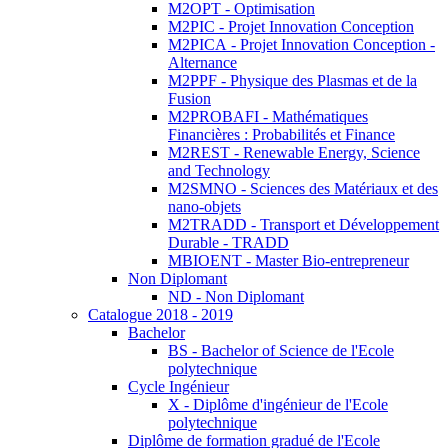
M2OPT - Optimisation
M2PIC - Projet Innovation Conception
M2PICA - Projet Innovation Conception -
Alternance
M2PPF - Physique des Plasmas et de la
Fusion
M2PROBAFI - Mathématiques
Financières : Probabilités et Finance
M2REST - Renewable Energy, Science
and Technology
M2SMNO - Sciences des Matériaux et des
nano-objets
M2TRADD - Transport et Développement
Durable - TRADD
MBIOENT - Master Bio-entrepreneur
Non Diplomant
ND - Non Diplomant
Catalogue 2018 - 2019
Bachelor
BS - Bachelor of Science de l'Ecole
polytechnique
Cycle Ingénieur
X - Diplôme d'ingénieur de l'Ecole
polytechnique
Diplôme de formation gradué de l'Ecole