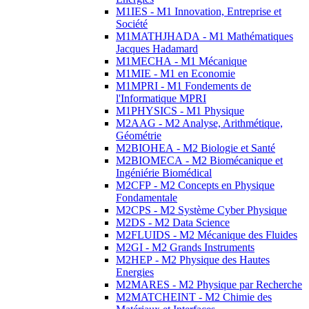
M1IES - M1 Innovation, Entreprise et
Société
M1MATHJHADA - M1 Mathématiques
Jacques Hadamard
M1MECHA - M1 Mécanique
M1MIE - M1 en Economie
M1MPRI - M1 Fondements de
l'Informatique MPRI
M1PHYSICS - M1 Physique
M2AAG - M2 Analyse, Arithmétique,
Géométrie
M2BIOHEA - M2 Biologie et Santé
M2BIOMECA - M2 Biomécanique et
Ingéniérie Biomédical
M2CFP - M2 Concepts en Physique
Fondamentale
M2CPS - M2 Système Cyber Physique
M2DS - M2 Data Science
M2FLUIDS - M2 Mécanique des Fluides
M2GI - M2 Grands Instruments
M2HEP - M2 Physique des Hautes
Energies
M2MARES - M2 Physique par Recherche
M2MATCHEINT - M2 Chimie des