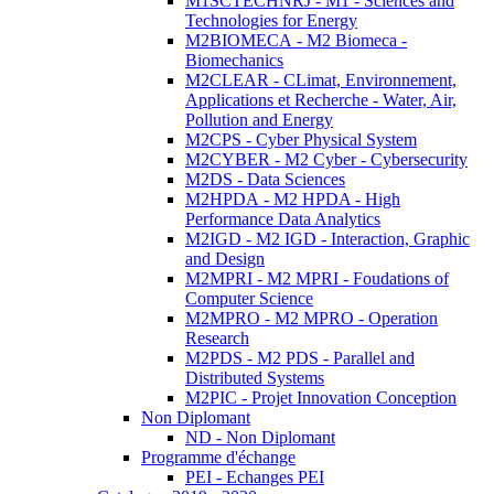
M1SCTECHNRJ - M1 - Sciences and
Technologies for Energy
M2BIOMECA - M2 Biomeca -
Biomechanics
M2CLEAR - CLimat, Environnement,
Applications et Recherche - Water, Air,
Pollution and Energy
M2CPS - Cyber Physical System
M2CYBER - M2 Cyber - Cybersecurity
M2DS - Data Sciences
M2HPDA - M2 HPDA - High
Performance Data Analytics
M2IGD - M2 IGD - Interaction, Graphic
and Design
M2MPRI - M2 MPRI - Foudations of
Computer Science
M2MPRO - M2 MPRO - Operation
Research
M2PDS - M2 PDS - Parallel and
Distributed Systems
M2PIC - Projet Innovation Conception
Non Diplomant
ND - Non Diplomant
Programme d'échange
PEI - Echanges PEI