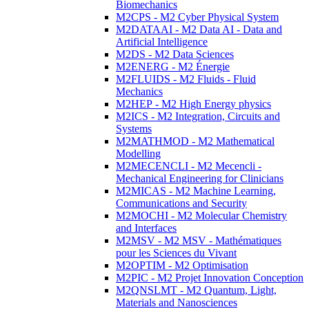
Biomechanics
M2CPS - M2 Cyber Physical System
M2DATAAI - M2 Data AI - Data and
Artificial Intelligence
M2DS - M2 Data Sciences
M2ENERG - M2 Énergie
M2FLUIDS - M2 Fluids - Fluid
Mechanics
M2HEP - M2 High Energy physics
M2ICS - M2 Integration, Circuits and
Systems
M2MATHMOD - M2 Mathematical
Modelling
M2MECENCLI - M2 Mecencli -
Mechanical Engineering for Clinicians
M2MICAS - M2 Machine Learning,
Communications and Security
M2MOCHI - M2 Molecular Chemistry
and Interfaces
M2MSV - M2 MSV - Mathématiques
pour les Sciences du Vivant
M2OPTIM - M2 Optimisation
M2PIC - M2 Projet Innovation Conception
M2QNSLMT - M2 Quantum, Light,
Materials and Nanosciences