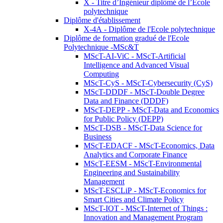
X - Titre d’Ingénieur diplômé de l’École
polytechnique
Diplôme d'établissement
X-4A - Diplôme de l'Ecole polytechnique
Diplôme de formation gradué de l'Ecole
Polytechnique -MSc&T
MScT-AI-ViC - MScT-Artificial
Intelligence and Advanced Visual
Computing
MScT-CyS - MScT-Cybersecurity (CyS)
MScT-DDDF - MScT-Double Degree
Data and Finance (DDDF)
MScT-DEPP - MScT-Data and Economics
for Public Policy (DEPP)
MScT-DSB - MScT-Data Science for
Business
MScT-EDACF - MScT-Economics, Data
Analytics and Corporate Finance
MScT-EESM - MScT-Environmental
Engineering and Sustainability
Management
MScT-ESCLiP - MScT-Economics for
Smart Cities and Climate Policy
MScT-IOT - MScT-Internet of Things :
Innovation and Management Program