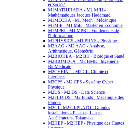
et Société
M1MATHJHADA - M1 MJH -
Mathématiques Jacques Hadamard
M1MECHA - M1 Mech - Mécanique
M1MIE - M1 MiE - Master en Economie
M1MPRI - M1 MPRI - Fondements de
l'Informatique
M1PHYSICS - M1 PHYS - Physique
M2AAG - M2 AAG - Analyse,
Arithmétique, Géométrie
M2BIOHEA - M2 BH - Biologie et Santé
M2BIOMECA - M2 BME - Ingénierie
BioMédicale
M2CHEINT - M2 CI - Chimie et
Interfaces
M2CPS - M2 CPS - Système Cyber
Physique
M2DS - M2 DS - Data Science
M2FLUIDS - M2 Fluids - Mécanique des
Fluides
M2GI - M2 GI-PLATO - Grandes
installations - Plasmas, Lasers,
Accélérateurs, Tokamaks
M2HEP - M2 HEP - Physique des Hautes