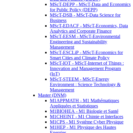
MScT-DEPP - MScT-Data and Economics
for Public Policy (DEPP)
MScT-DSB - MScT-Data Science for
Business
MScT-EDACF - MScT-Economics, Data
Analytics and Corporate Finance
MScT-EESM - MScT-Environmental
Engineering and Sustainability
Management
MScT-ESCLiP - MScT-Economics for
Smart Cities and Climate Policy
MScT-IOT - MScT-Internet of Things :
Innovation and Management Program
(IoT)
MScT-STEEM - MScT-Energy
Environment : Science Technology &
Management
Master (DNM)
M1APPMATH - M1 Mathématiques
Appliquées et Statistiques
M1BIOHEA - M1 Biologie et Santé
M1CHEINT - M1 Chimie et Interfaces
M1CPS - M1 Système Cyber Physique
M1HEP - M1 Physique des Hautes
Energies