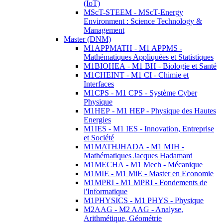
(IoT)
MScT-STEEM - MScT-Energy
Environment : Science Technology &
Management
Master (DNM)
M1APPMATH - M1 APPMS -
Mathématiques Appliquées et Statistiques
M1BIOHEA - M1 BH - Biologie et Santé
M1CHEINT - M1 CI - Chimie et
Interfaces
M1CPS - M1 CPS - Système Cyber
Physique
M1HEP - M1 HEP - Physique des Hautes
Energies
M1IES - M1 IES - Innovation, Entreprise
et Société
M1MATHJHADA - M1 MJH -
Mathématiques Jacques Hadamard
M1MECHA - M1 Mech - Mécanique
M1MIE - M1 MiE - Master en Economie
M1MPRI - M1 MPRI - Fondements de
l'Informatique
M1PHYSICS - M1 PHYS - Physique
M2AAG - M2 AAG - Analyse,
Arithmétique, Géométrie