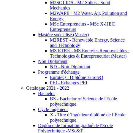
M2SOLIDS - M2 Solids - Solid
Mechanics
M2WAPE - M2 Water, Air, Pollution and
Energy
MSc Entrepreneurs - MSc X-HEC
Entrepreneurs
Mastère spécialisé (Master)
M2REST - Renewable Energy, Science
and Technology
MS ETRE - MS Energies Renouvelables :
Technologies & Entrepreneuriat (Master)
Non Diplomant
ND - Non Diplomant
Programme d'échange
EuroteQ - Diplôme EuroteQ
PEI - Echanges PEI
Catalogue 2021 - 2022
Bachelor
BS - Bachelor of Science de l'Ecole
polytechnique
Cycle Ingénieur
X - Titre d’Ingénieur diplômé de l’École
polytechnique
Diplôme de formation gradué de l'Ecole
Polytechnique -MSc&T