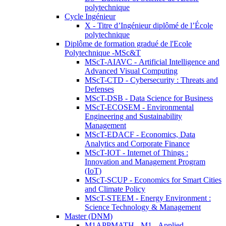
polytechnique
Cycle Ingénieur
X - Titre d’Ingénieur diplômé de l’École
polytechnique
Diplôme de formation gradué de l'Ecole
Polytechnique -MSc&T
MScT-AIAVC - Artificial Intelligence and
Advanced Visual Computing
MScT-CTD - Cybersecurity : Threats and
Defenses
MScT-DSB - Data Science for Business
MScT-ECOSEM - Environmental
Engineering and Sustainability
Management
MScT-EDACF - Economics, Data
Analytics and Corporate Finance
MScT-IOT - Internet of Things :
Innovation and Management Program
(IoT)
MScT-SCUP - Economics for Smart Cities
and Climate Policy
MScT-STEEM - Energy Environment :
Science Technology & Management
Master (DNM)
M1APPMATH - M1 - Applied