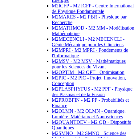
Energies
M2ICFP - M2 ICFP - Centre International
de Physique Fondamentale
M2MARES - M2 PBR - Physique par
Recherche
M2MATHMOD - M2 MM - Modélisation
Mathématique
M2MECENCLI - M2 MECENCLI -
Génie Mécanique pour les Cliniciens
M2MPRI - M2 MPRI - Fondements de
l'Informatique
M2MSV - M2 MSV - Mathématiques
pour les Sciences du Vivant
M2OPTIM - M2 OPT - Optimisation
M2PIC - M2 PIC - Projet, Innovation,
Conception
M2PLASPHYFUS - M2 PPF - Physique
des Plasmas et de la Fusion
M2PROBFIN - M2 PF - Probabilités et
Finance
M2QLMN - M2 QLMN - Quantique,
Lumière, Matériaux et Nanosciences
M2QUANTDEV - M2 QD - Dispositifs
Quantiques
M2SMNO - M2 SMNO - Science des