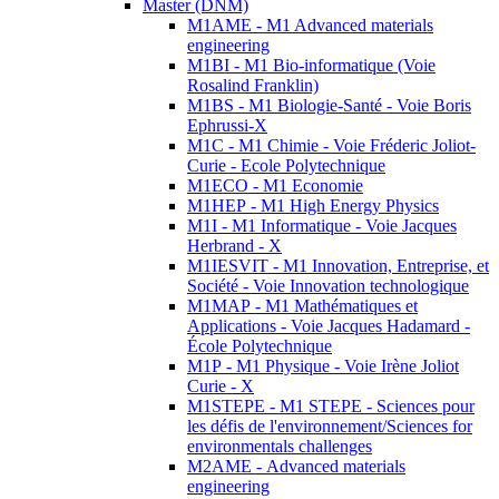
Master (DNM)
M1AME - M1 Advanced materials
engineering
M1BI - M1 Bio-informatique (Voie
Rosalind Franklin)
M1BS - M1 Biologie-Santé - Voie Boris
Ephrussi-X
M1C - M1 Chimie - Voie Fréderic Joliot-
Curie - Ecole Polytechnique
M1ECO - M1 Economie
M1HEP - M1 High Energy Physics
M1I - M1 Informatique - Voie Jacques
Herbrand - X
M1IESVIT - M1 Innovation, Entreprise, et
Société - Voie Innovation technologique
M1MAP - M1 Mathématiques et
Applications - Voie Jacques Hadamard -
École Polytechnique
M1P - M1 Physique - Voie Irène Joliot
Curie - X
M1STEPE - M1 STEPE - Sciences pour
les défis de l'environnement/Sciences for
environmentals challenges
M2AME - Advanced materials
engineering