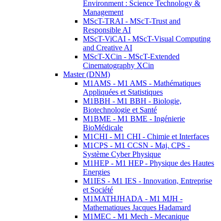
Environment : Science Technology &
Management
MScT-TRAI - MScT-Trust and
Responsible AI
MScT-ViCAI - MScT-Visual Computing
and Creative AI
MScT-XCin - MScT-Extended
Cinematography XCin
Master (DNM)
M1AMS - M1 AMS - Mathématiques
Appliquées et Statistiques
M1BBH - M1 BBH - Biologie,
Biotechnologie et Santé
M1BME - M1 BME - Ingénierie
BioMédicale
M1CHI - M1 CHI - Chimie et Interfaces
M1CPS - M1 CCSN - Maj. CPS -
Système Cyber Physique
M1HEP - M1 HEP - Physique des Hautes
Energies
M1IES - M1 IES - Innovation, Entreprise
et Société
M1MATHJHADA - M1 MJH -
Mathematiques Jacques Hadamard
M1MEC - M1 Mech - Mecanique