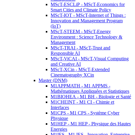
MScT-ESCLiP - MScT-Economics for
Smart Cities and Climate Policy
MScT-IOT - MScT-Internet of Things :
Innovation and Management Program
(IoT)
MScT-STEEM - MScT-Energy
Environment : Science Technology &
Management
MScT-TRAI - MScT-Trust and
Responsible AI
MScT-ViCAI - MScT-Visual Computing
and Creative AI
MScT-XCin - MScT-Extended
Cinematography XCin
Master (DNM)
M1APPMATH - M1 APPMS -
Mathématiques Appliquées et Statistiques
M1BIOHEA - M1 BH - Biologie et Santé
M1CHEINT - M1 CI - Chimie et
Interfaces
M1CPS - M1 CPS - Système Cyber
Physique
M1HEP - M1 HEP - Physique des Hautes
Energies
M1IES - M1 IES - Innovation, Entreprise