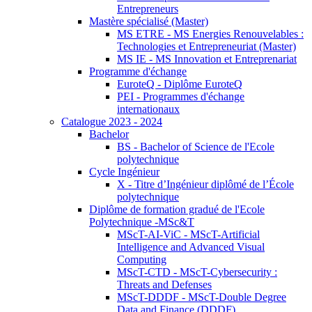
Entrepreneurs
Mastère spécialisé (Master)
MS ETRE - MS Energies Renouvelables :
Technologies et Entrepreneuriat (Master)
MS IE - MS Innovation et Entreprenariat
Programme d'échange
EuroteQ - Diplôme EuroteQ
PEI - Programmes d'échange
internationaux
Catalogue 2023 - 2024
Bachelor
BS - Bachelor of Science de l'Ecole
polytechnique
Cycle Ingénieur
X - Titre d’Ingénieur diplômé de l’École
polytechnique
Diplôme de formation gradué de l'Ecole
Polytechnique -MSc&T
MScT-AI-ViC - MScT-Artificial
Intelligence and Advanced Visual
Computing
MScT-CTD - MScT-Cybersecurity :
Threats and Defenses
MScT-DDDF - MScT-Double Degree
Data and Finance (DDDF)