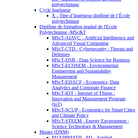
polytechnique
Cycle Ingénieur
X - Titre d’Ingénieur diplômé de l’École
polytechnique
Diplôme de formation gradué de l'Ecole
Polytechnique -MSc&T
MScT-AIAVC - Artificial Intelligence and
Advanced Visual Computing
MScT-CTD - Cybersecurity : Threats and
Defenses
MScT-DSB - Data Science for Business
MScT-ECOSEM - Environmental
Engineering and Sustainability
Management
MScT-EDACF - Economics, Data
Analytics and Corporate Finance
MScT-IOT - Internet of Things :
Innovation and Management Program
(IoT)
MScT-SCUP - Economics for Smart Cities
and Climate Policy
MScT-STEEM - Energy Environment :
Science Technology & Management
Master (DNM)
M1APPMATH - M1 - Applied