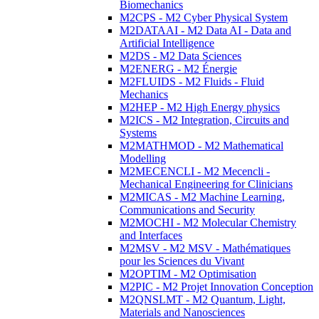
Biomechanics
M2CPS - M2 Cyber Physical System
M2DATAAI - M2 Data AI - Data and
Artificial Intelligence
M2DS - M2 Data Sciences
M2ENERG - M2 Énergie
M2FLUIDS - M2 Fluids - Fluid
Mechanics
M2HEP - M2 High Energy physics
M2ICS - M2 Integration, Circuits and
Systems
M2MATHMOD - M2 Mathematical
Modelling
M2MECENCLI - M2 Mecencli -
Mechanical Engineering for Clinicians
M2MICAS - M2 Machine Learning,
Communications and Security
M2MOCHI - M2 Molecular Chemistry
and Interfaces
M2MSV - M2 MSV - Mathématiques
pour les Sciences du Vivant
M2OPTIM - M2 Optimisation
M2PIC - M2 Projet Innovation Conception
M2QNSLMT - M2 Quantum, Light,
Materials and Nanosciences