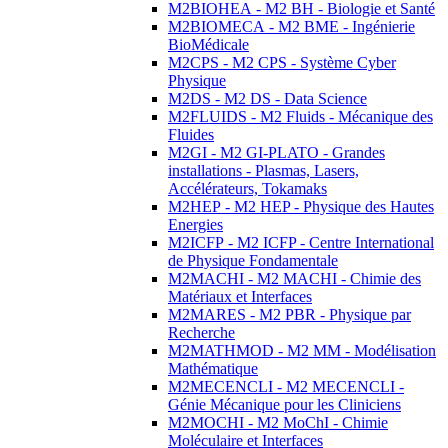
M2BIOHEA - M2 BH - Biologie et Santé
M2BIOMECA - M2 BME - Ingénierie
BioMédicale
M2CPS - M2 CPS - Système Cyber
Physique
M2DS - M2 DS - Data Science
M2FLUIDS - M2 Fluids - Mécanique des
Fluides
M2GI - M2 GI-PLATO - Grandes
installations - Plasmas, Lasers,
Accélérateurs, Tokamaks
M2HEP - M2 HEP - Physique des Hautes
Energies
M2ICFP - M2 ICFP - Centre International
de Physique Fondamentale
M2MACHI - M2 MACHI - Chimie des
Matériaux et Interfaces
M2MARES - M2 PBR - Physique par
Recherche
M2MATHMOD - M2 MM - Modélisation
Mathématique
M2MECENCLI - M2 MECENCLI -
Génie Mécanique pour les Cliniciens
M2MOCHI - M2 MoChI - Chimie
Moléculaire et Interfaces