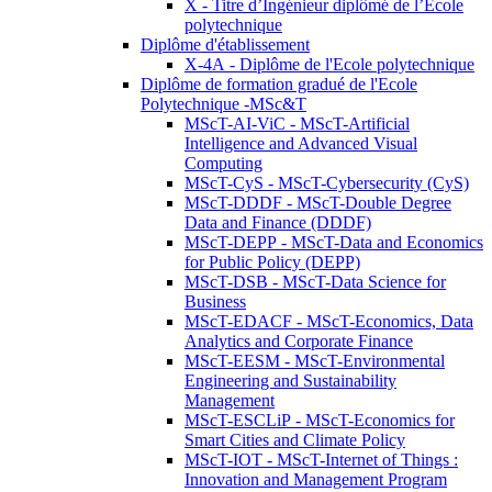
X - Titre d’Ingénieur diplômé de l’École
polytechnique
Diplôme d'établissement
X-4A - Diplôme de l'Ecole polytechnique
Diplôme de formation gradué de l'Ecole
Polytechnique -MSc&T
MScT-AI-ViC - MScT-Artificial
Intelligence and Advanced Visual
Computing
MScT-CyS - MScT-Cybersecurity (CyS)
MScT-DDDF - MScT-Double Degree
Data and Finance (DDDF)
MScT-DEPP - MScT-Data and Economics
for Public Policy (DEPP)
MScT-DSB - MScT-Data Science for
Business
MScT-EDACF - MScT-Economics, Data
Analytics and Corporate Finance
MScT-EESM - MScT-Environmental
Engineering and Sustainability
Management
MScT-ESCLiP - MScT-Economics for
Smart Cities and Climate Policy
MScT-IOT - MScT-Internet of Things :
Innovation and Management Program