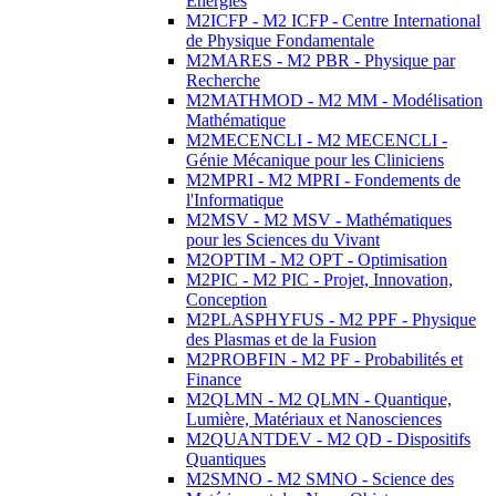
Energies
M2ICFP - M2 ICFP - Centre International
de Physique Fondamentale
M2MARES - M2 PBR - Physique par
Recherche
M2MATHMOD - M2 MM - Modélisation
Mathématique
M2MECENCLI - M2 MECENCLI -
Génie Mécanique pour les Cliniciens
M2MPRI - M2 MPRI - Fondements de
l'Informatique
M2MSV - M2 MSV - Mathématiques
pour les Sciences du Vivant
M2OPTIM - M2 OPT - Optimisation
M2PIC - M2 PIC - Projet, Innovation,
Conception
M2PLASPHYFUS - M2 PPF - Physique
des Plasmas et de la Fusion
M2PROBFIN - M2 PF - Probabilités et
Finance
M2QLMN - M2 QLMN - Quantique,
Lumière, Matériaux et Nanosciences
M2QUANTDEV - M2 QD - Dispositifs
Quantiques
M2SMNO - M2 SMNO - Science des