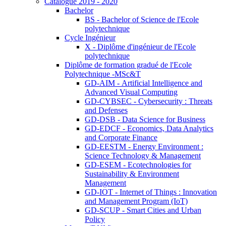
Catalogue 2019 - 2020
Bachelor
BS - Bachelor of Science de l'Ecole
polytechnique
Cycle Ingénieur
X - Diplôme d'ingénieur de l'Ecole
polytechnique
Diplôme de formation gradué de l'Ecole
Polytechnique -MSc&T
GD-AIM - Artificial Intelligence and
Advanced Visual Computing
GD-CYBSEC - Cybersecurity : Threats
and Defenses
GD-DSB - Data Science for Business
GD-EDCF - Economics, Data Analytics
and Corporate Finance
GD-EESTM - Energy Environment :
Science Technology & Management
GD-ESEM - Ecotechnologies for
Sustainability & Environment
Management
GD-IOT - Internet of Things : Innovation
and Management Program (IoT)
GD-SCUP - Smart Cities and Urban
Policy