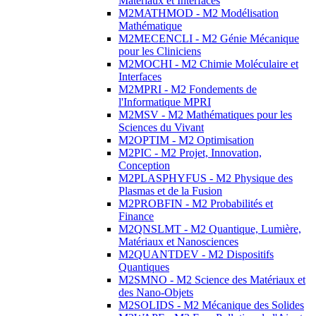
Matériaux et Interfaces
M2MATHMOD - M2 Modélisation
Mathématique
M2MECENCLI - M2 Génie Mécanique
pour les Cliniciens
M2MOCHI - M2 Chimie Moléculaire et
Interfaces
M2MPRI - M2 Fondements de
l'Informatique MPRI
M2MSV - M2 Mathématiques pour les
Sciences du Vivant
M2OPTIM - M2 Optimisation
M2PIC - M2 Projet, Innovation,
Conception
M2PLASPHYFUS - M2 Physique des
Plasmas et de la Fusion
M2PROBFIN - M2 Probabilités et
Finance
M2QNSLMT - M2 Quantique, Lumière,
Matériaux et Nanosciences
M2QUANTDEV - M2 Dispositifs
Quantiques
M2SMNO - M2 Science des Matériaux et
des Nano-Objets
M2SOLIDS - M2 Mécanique des Solides