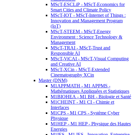
MScT-ESCLiP - MScT-Economics for
Smart Cities and Climate Policy
MScT-IOT - MScT-Internet of Things :
Innovation and Management Program
(IoT)
MScT-STEEM - MScT-Energy
Environment : Science Technology &
Management
MScT-TRAI - MScT-Trust and
Responsible AI
MScT-ViCAI - MScT-Visual Computing
and Creative AI
MScT-XCin - MScT-Extended
Cinematography XCin
Master (DNM)
M1APPMATH - M1 APPMS -
Mathématiques Appliquées et Statistiques
M1BIOHEA - M1 BH - Biologie et Santé
M1CHEINT - M1 CI - Chimie et
Interfaces
M1CPS - M1 CPS - Système Cyber
Physique
M1HEP - M1 HEP - Physique des Hautes
Energies
M1IES - M1 IES - Innovation, Entreprise