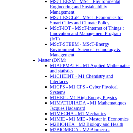
MScT-EESM - MScT-Environmental
Engineering and Sustainability
Management
MScT-ESCLiP - MScT-Economics for
Smart Cities and Climate Policy
MScT-IOT - MScT-Internet of Things :
Innovation and Management Program
(IoT)
MScT-STEEM - MScT-Energy
Environment : Science Technology &
Management
Master (DNM)
M1APPMATH - M1 Applied Mathematics
and statistics
M1CHEINT - M1 Chemistry and
Interfaces
M1CPS - M1 CPS - Cyber Physical
Systems
M1HEP - M1 High Energy Physics
M1MATHJHADA - M1 Mathematiques
Jacques Hadamard
M1MECHA - M1 Mechanics
M1MIE - M1 MIE - Master in Economics
M2BIOHEA - M2 Biology and Health
M2BIOMECA - M2 Biomeca -