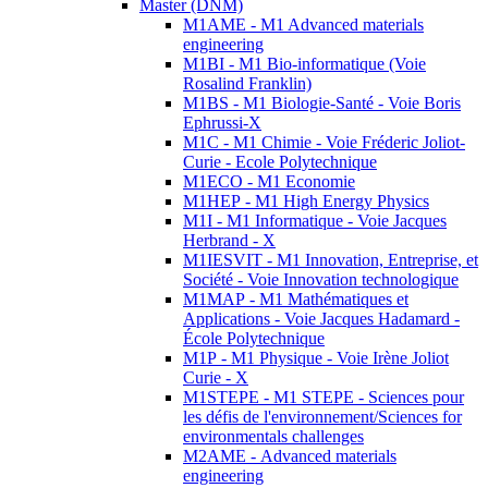
Master (DNM)
M1AME - M1 Advanced materials
engineering
M1BI - M1 Bio-informatique (Voie
Rosalind Franklin)
M1BS - M1 Biologie-Santé - Voie Boris
Ephrussi-X
M1C - M1 Chimie - Voie Fréderic Joliot-
Curie - Ecole Polytechnique
M1ECO - M1 Economie
M1HEP - M1 High Energy Physics
M1I - M1 Informatique - Voie Jacques
Herbrand - X
M1IESVIT - M1 Innovation, Entreprise, et
Société - Voie Innovation technologique
M1MAP - M1 Mathématiques et
Applications - Voie Jacques Hadamard -
École Polytechnique
M1P - M1 Physique - Voie Irène Joliot
Curie - X
M1STEPE - M1 STEPE - Sciences pour
les défis de l'environnement/Sciences for
environmentals challenges
M2AME - Advanced materials
engineering