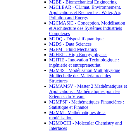
M2BE - Biomechanical Engineering
M2CLEAR - CLimat, Environnement,
Applications et Recherche - Water, Air,
Pollution and Energy
M2CMASIC - Conception, Modélisation
et Architecture des Systèmes Industriels
Complexes
M2DQ - Dispositif quantique
M2DS - Data Sciences
M2FM - Fluid Mechanics
M2HEP - High Energy physics
M2ITIE - Innovation Technologique :
ingénierie et entrepreneuriat
M2M4S - Modélisation Multiphysique
Multiéchelle des Matériaux et des
Structures
M2MAMSV - Master 2 Mathématiques et
Applications - Mathématiques pour les
Sciences du Vivant
M2MFSF - Mathématiques Financières :
Statistique et Finance
M2MM - Mathématiques de la
modélisation
M2MOCHI - Molecular Chemistry and
Interfaces