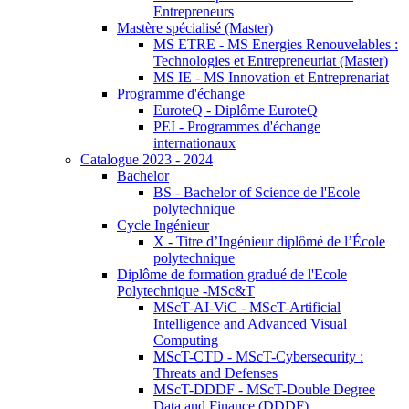
Entrepreneurs
Mastère spécialisé (Master)
MS ETRE - MS Energies Renouvelables :
Technologies et Entrepreneuriat (Master)
MS IE - MS Innovation et Entreprenariat
Programme d'échange
EuroteQ - Diplôme EuroteQ
PEI - Programmes d'échange
internationaux
Catalogue 2023 - 2024
Bachelor
BS - Bachelor of Science de l'Ecole
polytechnique
Cycle Ingénieur
X - Titre d’Ingénieur diplômé de l’École
polytechnique
Diplôme de formation gradué de l'Ecole
Polytechnique -MSc&T
MScT-AI-ViC - MScT-Artificial
Intelligence and Advanced Visual
Computing
MScT-CTD - MScT-Cybersecurity :
Threats and Defenses
MScT-DDDF - MScT-Double Degree
Data and Finance (DDDF)