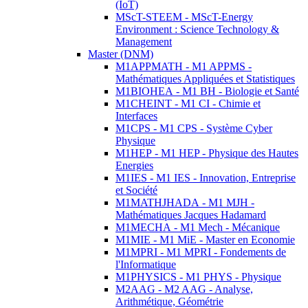
(IoT)
MScT-STEEM - MScT-Energy
Environment : Science Technology &
Management
Master (DNM)
M1APPMATH - M1 APPMS -
Mathématiques Appliquées et Statistiques
M1BIOHEA - M1 BH - Biologie et Santé
M1CHEINT - M1 CI - Chimie et
Interfaces
M1CPS - M1 CPS - Système Cyber
Physique
M1HEP - M1 HEP - Physique des Hautes
Energies
M1IES - M1 IES - Innovation, Entreprise
et Société
M1MATHJHADA - M1 MJH -
Mathématiques Jacques Hadamard
M1MECHA - M1 Mech - Mécanique
M1MIE - M1 MiE - Master en Economie
M1MPRI - M1 MPRI - Fondements de
l'Informatique
M1PHYSICS - M1 PHYS - Physique
M2AAG - M2 AAG - Analyse,
Arithmétique, Géométrie