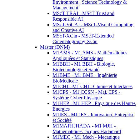
Environment : Science Technology &
Management
MScT-TRAI - MScT-Trust and
Responsible AI
MScT-ViCAI - MScT-Visual Computing
and Creative AI
MScT-XCin - MScT-Extended
Cinematography XCin
Master (DNM)
M1AMS - M1 AMS - Mathématiques
Appliquées et Statistiques
M1BBH - M1 BBH - Biologie,
Biotechnologie et Santé
M1BME - M1 BME - Ingénierie
BioMédicale
M1CHI - M1 CHI - Chimie et Interfaces
M1CPS - M1 CCSN - Maj. CPS -
Système Cyber Physique
M1HEP - M1 HEP - Physique des Hautes
Energies
M1IES - M1 IES - Innovation, Entreprise
et Société
M1MATHJHADA - M1 MJH -
Mathematiques Jacques Hadamard
M1MEC - M1 Mech - Mecanique