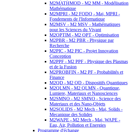
M2MATHMOD - M2 MM - Modélisation
Mathématique
M2MPRI - M2 FODQ - Maj. MPRI -
Fondements de l'Informatique
M2MSV - M2 MSV - Mathématiques
pour les Sciences du Vivant
M2OPTIM - M2 OPT - Optimisation
M2PBR - M2 PBR - Physique par
Recherche
M2PIC - M2 PIC - Projet Innovation
Conception
M2PPF - M2 PPF - Physique des Plasmas
et de la Fusion
M2PROBFIN - M2 PF - Probabilités et
Finance
M2QD - M2 QD - Dispositifs Quantiques
M2QLMN - M2 QLMN - Quantique,
Lumiere, Materiaux et Nanosciences
M2SMNO - M2 SMNO - Science des
Materiaux et des Nano-Objets
M2SOLIDS - M2 Mech - Maj. Solids -
Mecanique des Solides
M2WAPE - M2 Mech - Maj. WAPE -
Eau, Air, Pollution et Energies
Programme d'échange