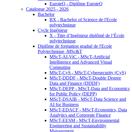
EuroteQ - Diplôme EuroteQ
Catalogue 2025 - 2026
Bachelor
BX - Bachelor of Science de l'Ecole
polytechnique
Cycle Ingénieur
X - Titre d’Ingénieur diplômé de l’École
polytechnique
Diplôme de formation gradué de l'Ecole
Polytechnique -MSc&T
MScT-AI-ViC - MScT-Artificial
Intelligence and Advanced Visual
Computing
MScT-CyS - MScT-Cybersecurity (CyS)
MScT-DDDF - MScT-Double Degree
Data and Finance (DDDF)
MScT-DEPP - MScT-Data and Economics
for Public Policy (DEPP)
MScT-DSAIB - MScT-Data Science and
AI for Business
MScT-EDACF - MScT-Economics, Data
Analytics and Corporate Finance
MScT-EESM - MScT-Environmental
Engineering and Sustainability
Management