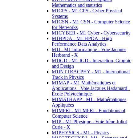
Mathematics and statistics
M1CPS - M1 CPS - Cyber Physical
Systems
M1CSN - M1 CSN - Computer Science
for Networks
M1CYBER - M1 Cyber - Cybersecurity
M1HPDA - M1 HPDA - High
Performance Data Analytics
M1I - M1 Informatique - Voie Jacques
Herbrand - X
M1IGD - M1 IGD - Interaction, Graphic
and Design
M1INTTRACPHY - M1 - International
Track in Physics
M1MAP - M1 Mathématiques et
Applications - Voie Jacques Hadamard -
École Polytechnique
M1MATHAPP - M1 - Mathématiques
Appliquées
M1MPRI - M1 MPRI - Foudations of
Computer Science
M1P - M1 Physique - Voie Irène Joliot
Curie - X
M1PHYSICS - M1 - Physics