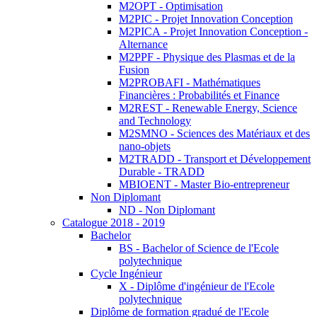
M2OPT - Optimisation
M2PIC - Projet Innovation Conception
M2PICA - Projet Innovation Conception -
Alternance
M2PPF - Physique des Plasmas et de la
Fusion
M2PROBAFI - Mathématiques
Financières : Probabilités et Finance
M2REST - Renewable Energy, Science
and Technology
M2SMNO - Sciences des Matériaux et des
nano-objets
M2TRADD - Transport et Développement
Durable - TRADD
MBIOENT - Master Bio-entrepreneur
Non Diplomant
ND - Non Diplomant
Catalogue 2018 - 2019
Bachelor
BS - Bachelor of Science de l'Ecole
polytechnique
Cycle Ingénieur
X - Diplôme d'ingénieur de l'Ecole
polytechnique
Diplôme de formation gradué de l'Ecole