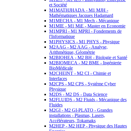
et Société
M1MATHJHADA - M1 MJH -
Mathématiques Jacques Hadamard
M1MECHA - M1 Mech - Mécanique
M1MIE - M1 MiE - Master en Economie
M1MPRI - M1 MPRI - Fondements de
l'Informatique
M1PHYSICS - M1 PHYS - Physique
M2AAG - M2 AAG - Analyse,
Arithmétique, Géométrie
M2BIOHEA - M2 BH - Biologie et Santé
M2BIOMECA - M2 BME - Ingénierie
BioMédicale
M2CHEINT - M2 CI - Chimie et
Interfaces
M2CPS - M2 CPS - Système Cyber
Physique
M2DS - M2 DS - Data Science
M2FLUIDS - M2 Fluids - Mécanique des
Fluides
M2GI - M2 GI-PLATO - Grandes
installations - Plasmas, Lasers,
Accélérateurs, Tokamaks
M2HEP - M2 HEP - Physique des Hautes