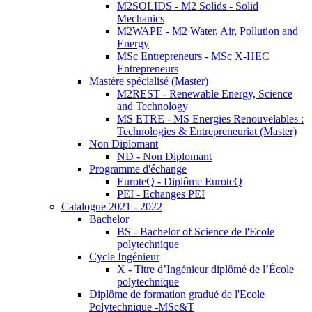
M2SOLIDS - M2 Solids - Solid
Mechanics
M2WAPE - M2 Water, Air, Pollution and
Energy
MSc Entrepreneurs - MSc X-HEC
Entrepreneurs
Mastère spécialisé (Master)
M2REST - Renewable Energy, Science
and Technology
MS ETRE - MS Energies Renouvelables :
Technologies & Entrepreneuriat (Master)
Non Diplomant
ND - Non Diplomant
Programme d'échange
EuroteQ - Diplôme EuroteQ
PEI - Echanges PEI
Catalogue 2021 - 2022
Bachelor
BS - Bachelor of Science de l'Ecole
polytechnique
Cycle Ingénieur
X - Titre d’Ingénieur diplômé de l’École
polytechnique
Diplôme de formation gradué de l'Ecole
Polytechnique -MSc&T