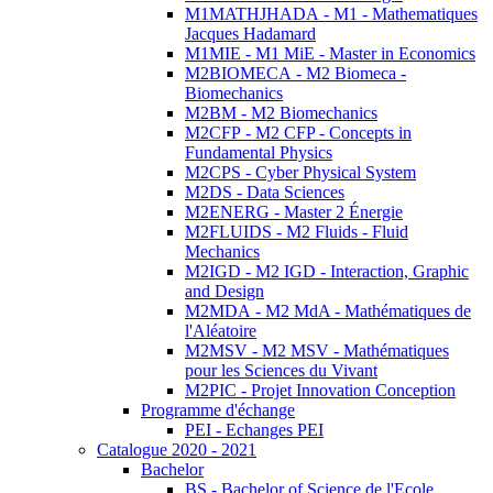
M1MATHJHADA - M1 - Mathematiques
Jacques Hadamard
M1MIE - M1 MiE - Master in Economics
M2BIOMECA - M2 Biomeca -
Biomechanics
M2BM - M2 Biomechanics
M2CFP - M2 CFP - Concepts in
Fundamental Physics
M2CPS - Cyber Physical System
M2DS - Data Sciences
M2ENERG - Master 2 Énergie
M2FLUIDS - M2 Fluids - Fluid
Mechanics
M2IGD - M2 IGD - Interaction, Graphic
and Design
M2MDA - M2 MdA - Mathématiques de
l'Aléatoire
M2MSV - M2 MSV - Mathématiques
pour les Sciences du Vivant
M2PIC - Projet Innovation Conception
Programme d'échange
PEI - Echanges PEI
Catalogue 2020 - 2021
Bachelor
BS - Bachelor of Science de l'Ecole