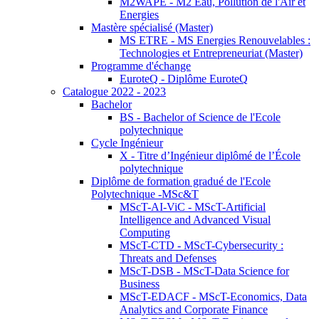
M2WAPE - M2 Eau, Pollution de l'Air et
Energies
Mastère spécialisé (Master)
MS ETRE - MS Energies Renouvelables :
Technologies et Entrepreneuriat (Master)
Programme d'échange
EuroteQ - Diplôme EuroteQ
Catalogue 2022 - 2023
Bachelor
BS - Bachelor of Science de l'Ecole
polytechnique
Cycle Ingénieur
X - Titre d’Ingénieur diplômé de l’École
polytechnique
Diplôme de formation gradué de l'Ecole
Polytechnique -MSc&T
MScT-AI-ViC - MScT-Artificial
Intelligence and Advanced Visual
Computing
MScT-CTD - MScT-Cybersecurity :
Threats and Defenses
MScT-DSB - MScT-Data Science for
Business
MScT-EDACF - MScT-Economics, Data
Analytics and Corporate Finance