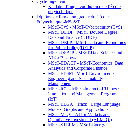
Cycle Ingénieur
X - Titre d’Ingénieur diplômé de l’École
polytechnique
Diplôme de formation gradué de l'Ecole
Polytechnique -MSc&T
MScT-CyS - MScT-Cybersecurity (CyS)
MScT-DDDF - MScT-Double Degree
Data and Finance (DDDF)
MScT-DEPP - MScT-Data and Economics
for Public Policy (DEPP)
MScT-DSAIB - MScT-Data Science and
AI for Business
MScT-EDACF - MScT-Economics, Data
Analytics and Corporate Finance
MScT-EESM - MScT-Environmental
Engineering and Sustainability
Management
MScT-IOT - MScT-Internet of Things :
Innovation and Management Program
(IoT)
MScT-LLGA - Track : Large Language
Models, Graphs and Applications
MScT-MaQI - AI for Markets and
Quantitative Investment (AI-MaQI)
MScT-STEEM - MScT-Energy