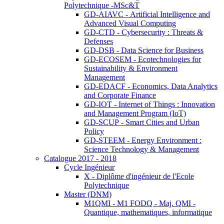
Polytechnique -MSc&T
GD-AIAVC - Artificial Intelligence and
Advanced Visual Computing
GD-CTD - Cybersecurity : Threats &
Defenses
GD-DSB - Data Science for Business
GD-ECOSEM - Ecotechnologies for
Sustainability & Environment
Management
GD-EDACF - Economics, Data Analytics
and Corporate Finance
GD-IOT - Internet of Things : Innovation
and Management Program (IoT)
GD-SCUP - Smart Cities and Urban
Policy
GD-STEEM - Energy Environment :
Science Technology & Management
Catalogue 2017 - 2018
Cycle Ingénieur
X - Diplôme d'ingénieur de l'Ecole
Polytechnique
Master (DNM)
M1QMI - M1 FODQ - Maj. QMI -
Quantique, mathematiques, informatique