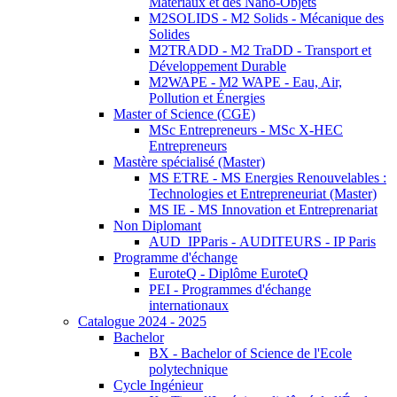
Matériaux et des Nano-Objets
M2SOLIDS - M2 Solids - Mécanique des
Solides
M2TRADD - M2 TraDD - Transport et
Développement Durable
M2WAPE - M2 WAPE - Eau, Air,
Pollution et Énergies
Master of Science (CGE)
MSc Entrepreneurs - MSc X-HEC
Entrepreneurs
Mastère spécialisé (Master)
MS ETRE - MS Energies Renouvelables :
Technologies et Entrepreneuriat (Master)
MS IE - MS Innovation et Entreprenariat
Non Diplomant
AUD_IPParis - AUDITEURS - IP Paris
Programme d'échange
EuroteQ - Diplôme EuroteQ
PEI - Programmes d'échange
internationaux
Catalogue 2024 - 2025
Bachelor
BX - Bachelor of Science de l'Ecole
polytechnique
Cycle Ingénieur