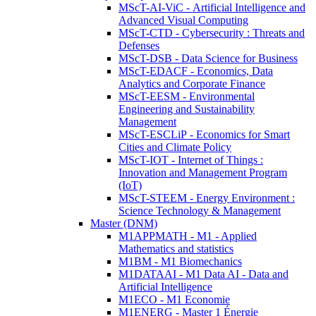
MScT-AI-ViC - Artificial Intelligence and
Advanced Visual Computing
MScT-CTD - Cybersecurity : Threats and
Defenses
MScT-DSB - Data Science for Business
MScT-EDACF - Economics, Data
Analytics and Corporate Finance
MScT-EESM - Environmental
Engineering and Sustainability
Management
MScT-ESCLiP - Economics for Smart
Cities and Climate Policy
MScT-IOT - Internet of Things :
Innovation and Management Program
(IoT)
MScT-STEEM - Energy Environment :
Science Technology & Management
Master (DNM)
M1APPMATH - M1 - Applied
Mathematics and statistics
M1BM - M1 Biomechanics
M1DATAAI - M1 Data AI - Data and
Artificial Intelligence
M1ECO - M1 Economie
M1ENERG - Master 1 Énergie