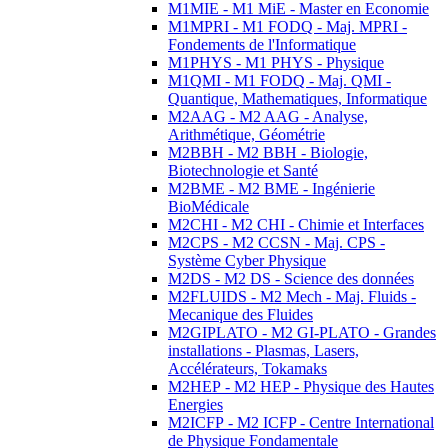
M1MIE - M1 MiE - Master en Economie
M1MPRI - M1 FODQ - Maj. MPRI -
Fondements de l'Informatique
M1PHYS - M1 PHYS - Physique
M1QMI - M1 FODQ - Maj. QMI -
Quantique, Mathematiques, Informatique
M2AAG - M2 AAG - Analyse,
Arithmétique, Géométrie
M2BBH - M2 BBH - Biologie,
Biotechnologie et Santé
M2BME - M2 BME - Ingénierie
BioMédicale
M2CHI - M2 CHI - Chimie et Interfaces
M2CPS - M2 CCSN - Maj. CPS -
Système Cyber Physique
M2DS - M2 DS - Science des données
M2FLUIDS - M2 Mech - Maj. Fluids -
Mecanique des Fluides
M2GIPLATO - M2 GI-PLATO - Grandes
installations - Plasmas, Lasers,
Accélérateurs, Tokamaks
M2HEP - M2 HEP - Physique des Hautes
Energies
M2ICFP - M2 ICFP - Centre International
de Physique Fondamentale