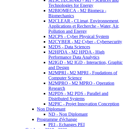
M1SCTECHNRJ - M1 - Sciences and
Technologies for Energy
M2BIOMECA - M2 Biomeca -
Biomechanics
M2CLEAR - CLimat, Environnement,
Applications et Recherche - Water, Air,
Pollution and Energy
M2CPS - Cyber Physical System
M2CYBER - M2 Cyber - Cybersecurity
M2DS - Data Sciences
M2HPDA - M2 HPDA - High
Performance Data Analytics
M2IGD - M2 IGD - Interaction, Graphic
and Design
M2MPRI - M2 MPRI - Foudations of
Computer Science
M2MPRO - M2 MPRO - Operation
Research
M2PDS - M2 PDS - Parallel and
Distributed Systems
M2PIC - Projet Innovation Conception
Non Diplomant
ND - Non Diplomant
Programme d'échange
PEI - Echanges PEI