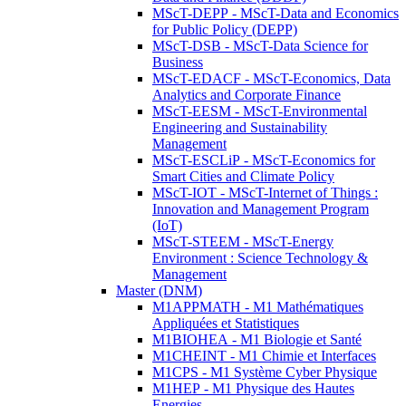
MScT-DEPP - MScT-Data and Economics
for Public Policy (DEPP)
MScT-DSB - MScT-Data Science for
Business
MScT-EDACF - MScT-Economics, Data
Analytics and Corporate Finance
MScT-EESM - MScT-Environmental
Engineering and Sustainability
Management
MScT-ESCLiP - MScT-Economics for
Smart Cities and Climate Policy
MScT-IOT - MScT-Internet of Things :
Innovation and Management Program
(IoT)
MScT-STEEM - MScT-Energy
Environment : Science Technology &
Management
Master (DNM)
M1APPMATH - M1 Mathématiques
Appliquées et Statistiques
M1BIOHEA - M1 Biologie et Santé
M1CHEINT - M1 Chimie et Interfaces
M1CPS - M1 Système Cyber Physique
M1HEP - M1 Physique des Hautes
Energies