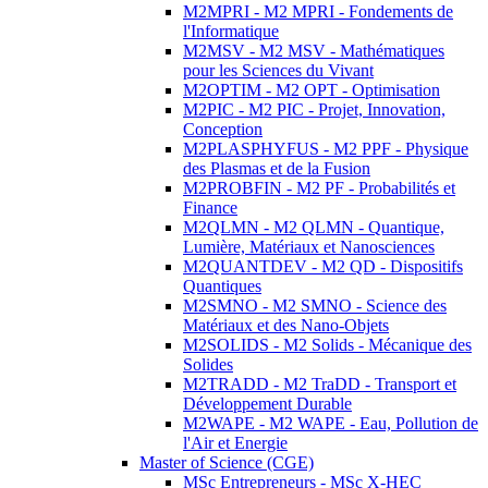
M2MPRI - M2 MPRI - Fondements de
l'Informatique
M2MSV - M2 MSV - Mathématiques
pour les Sciences du Vivant
M2OPTIM - M2 OPT - Optimisation
M2PIC - M2 PIC - Projet, Innovation,
Conception
M2PLASPHYFUS - M2 PPF - Physique
des Plasmas et de la Fusion
M2PROBFIN - M2 PF - Probabilités et
Finance
M2QLMN - M2 QLMN - Quantique,
Lumière, Matériaux et Nanosciences
M2QUANTDEV - M2 QD - Dispositifs
Quantiques
M2SMNO - M2 SMNO - Science des
Matériaux et des Nano-Objets
M2SOLIDS - M2 Solids - Mécanique des
Solides
M2TRADD - M2 TraDD - Transport et
Développement Durable
M2WAPE - M2 WAPE - Eau, Pollution de
l'Air et Energie
Master of Science (CGE)
MSc Entrepreneurs - MSc X-HEC