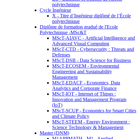
polytechnique
Cycle Ingénieur
X - Titre d’Ingénieur diplômé de l’École
polytechnique
Diplôme de formation gradué de l'Ecole
Polytechnique -MSc&T
MScT-AIAVC - Artificial Intelligence and
Advanced Visual Computing
MScT-CTD - Cybersecurity : Threats and
Defenses
MScT-DSB - Data Science for Business
MScT-ECOSEM - Environmental
Engineering and Sustainability
Management
MScT-EDACF - Economics, Data
Analytics and Corporate Finance
MScT-IOT - Internet of Things :
Innovation and Management Program
(IoT)
MScT-SCUP - Economics for Smart Cities
and Climate Policy
MScT-STEEM - Energy Environment :
Science Technology & Management
Master (DNM)
M1APPMATH - M1 - Applied