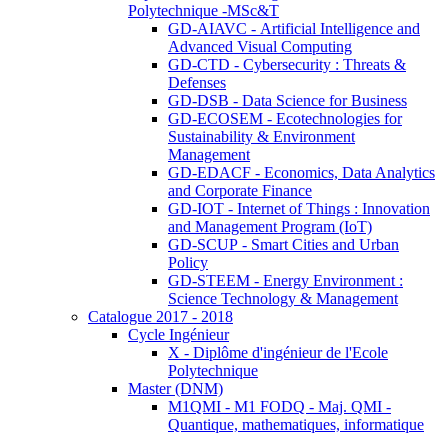
Polytechnique -MSc&T
GD-AIAVC - Artificial Intelligence and
Advanced Visual Computing
GD-CTD - Cybersecurity : Threats &
Defenses
GD-DSB - Data Science for Business
GD-ECOSEM - Ecotechnologies for
Sustainability & Environment
Management
GD-EDACF - Economics, Data Analytics
and Corporate Finance
GD-IOT - Internet of Things : Innovation
and Management Program (IoT)
GD-SCUP - Smart Cities and Urban
Policy
GD-STEEM - Energy Environment :
Science Technology & Management
Catalogue 2017 - 2018
Cycle Ingénieur
X - Diplôme d'ingénieur de l'Ecole
Polytechnique
Master (DNM)
M1QMI - M1 FODQ - Maj. QMI -
Quantique, mathematiques, informatique