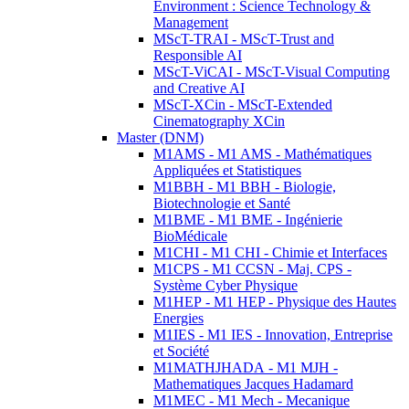
Environment : Science Technology &
Management
MScT-TRAI - MScT-Trust and
Responsible AI
MScT-ViCAI - MScT-Visual Computing
and Creative AI
MScT-XCin - MScT-Extended
Cinematography XCin
Master (DNM)
M1AMS - M1 AMS - Mathématiques
Appliquées et Statistiques
M1BBH - M1 BBH - Biologie,
Biotechnologie et Santé
M1BME - M1 BME - Ingénierie
BioMédicale
M1CHI - M1 CHI - Chimie et Interfaces
M1CPS - M1 CCSN - Maj. CPS -
Système Cyber Physique
M1HEP - M1 HEP - Physique des Hautes
Energies
M1IES - M1 IES - Innovation, Entreprise
et Société
M1MATHJHADA - M1 MJH -
Mathematiques Jacques Hadamard
M1MEC - M1 Mech - Mecanique