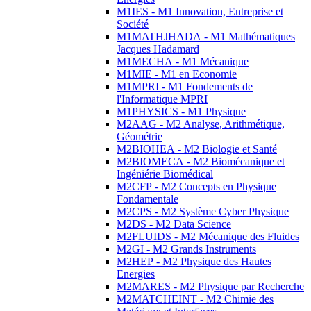
M1IES - M1 Innovation, Entreprise et
Société
M1MATHJHADA - M1 Mathématiques
Jacques Hadamard
M1MECHA - M1 Mécanique
M1MIE - M1 en Economie
M1MPRI - M1 Fondements de
l'Informatique MPRI
M1PHYSICS - M1 Physique
M2AAG - M2 Analyse, Arithmétique,
Géométrie
M2BIOHEA - M2 Biologie et Santé
M2BIOMECA - M2 Biomécanique et
Ingéniérie Biomédical
M2CFP - M2 Concepts en Physique
Fondamentale
M2CPS - M2 Système Cyber Physique
M2DS - M2 Data Science
M2FLUIDS - M2 Mécanique des Fluides
M2GI - M2 Grands Instruments
M2HEP - M2 Physique des Hautes
Energies
M2MARES - M2 Physique par Recherche
M2MATCHEINT - M2 Chimie des