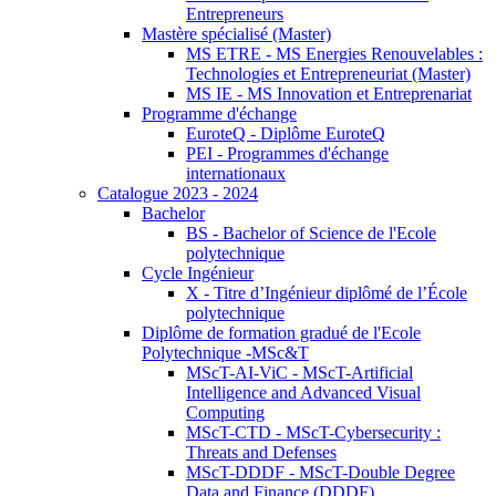
Entrepreneurs
Mastère spécialisé (Master)
MS ETRE - MS Energies Renouvelables :
Technologies et Entrepreneuriat (Master)
MS IE - MS Innovation et Entreprenariat
Programme d'échange
EuroteQ - Diplôme EuroteQ
PEI - Programmes d'échange
internationaux
Catalogue 2023 - 2024
Bachelor
BS - Bachelor of Science de l'Ecole
polytechnique
Cycle Ingénieur
X - Titre d’Ingénieur diplômé de l’École
polytechnique
Diplôme de formation gradué de l'Ecole
Polytechnique -MSc&T
MScT-AI-ViC - MScT-Artificial
Intelligence and Advanced Visual
Computing
MScT-CTD - MScT-Cybersecurity :
Threats and Defenses
MScT-DDDF - MScT-Double Degree
Data and Finance (DDDF)