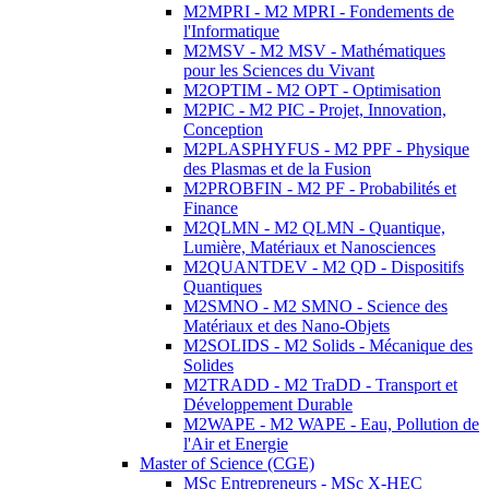
M2MPRI - M2 MPRI - Fondements de
l'Informatique
M2MSV - M2 MSV - Mathématiques
pour les Sciences du Vivant
M2OPTIM - M2 OPT - Optimisation
M2PIC - M2 PIC - Projet, Innovation,
Conception
M2PLASPHYFUS - M2 PPF - Physique
des Plasmas et de la Fusion
M2PROBFIN - M2 PF - Probabilités et
Finance
M2QLMN - M2 QLMN - Quantique,
Lumière, Matériaux et Nanosciences
M2QUANTDEV - M2 QD - Dispositifs
Quantiques
M2SMNO - M2 SMNO - Science des
Matériaux et des Nano-Objets
M2SOLIDS - M2 Solids - Mécanique des
Solides
M2TRADD - M2 TraDD - Transport et
Développement Durable
M2WAPE - M2 WAPE - Eau, Pollution de
l'Air et Energie
Master of Science (CGE)
MSc Entrepreneurs - MSc X-HEC