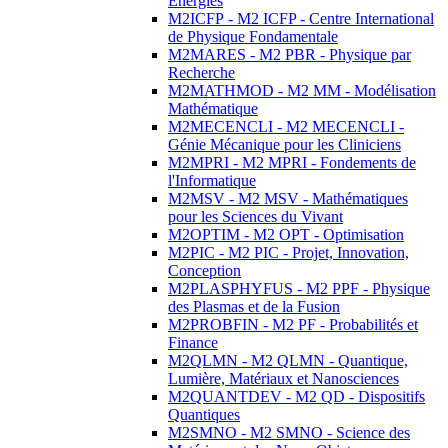
Energies
M2ICFP - M2 ICFP - Centre International
de Physique Fondamentale
M2MARES - M2 PBR - Physique par
Recherche
M2MATHMOD - M2 MM - Modélisation
Mathématique
M2MECENCLI - M2 MECENCLI -
Génie Mécanique pour les Cliniciens
M2MPRI - M2 MPRI - Fondements de
l'Informatique
M2MSV - M2 MSV - Mathématiques
pour les Sciences du Vivant
M2OPTIM - M2 OPT - Optimisation
M2PIC - M2 PIC - Projet, Innovation,
Conception
M2PLASPHYFUS - M2 PPF - Physique
des Plasmas et de la Fusion
M2PROBFIN - M2 PF - Probabilités et
Finance
M2QLMN - M2 QLMN - Quantique,
Lumière, Matériaux et Nanosciences
M2QUANTDEV - M2 QD - Dispositifs
Quantiques
M2SMNO - M2 SMNO - Science des