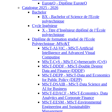
EuroteQ - Diplôme EuroteQ
Catalogue 2025 - 2026
Bachelor
BX - Bachelor of Science de l'Ecole
polytechnique
Cycle Ingénieur
X - Titre d’Ingénieur diplômé de l’École
polytechnique
Diplôme de formation gradué de l'Ecole
Polytechnique -MSc&T
MScT-AI-ViC - MScT-Artificial
Intelligence and Advanced Visual
Computing
MScT-CyS - MScT-Cybersecurity (CyS)
MScT-DDDF - MScT-Double Degree
Data and Finance (DDDF)
MScT-DEPP - MScT-Data and Economics
for Public Policy (DEPP)
MScT-DSAIB - MScT-Data Science and
AI for Business
MScT-EDACF - MScT-Economics, Data
Analytics and Corporate Finance
MScT-EESM - MScT-Environmental
Engineering and Sustainability
Management