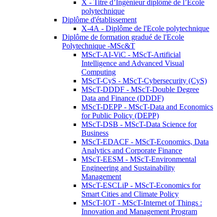
X - Titre d’Ingénieur diplômé de l’École
polytechnique
Diplôme d'établissement
X-4A - Diplôme de l'Ecole polytechnique
Diplôme de formation gradué de l'Ecole
Polytechnique -MSc&T
MScT-AI-ViC - MScT-Artificial
Intelligence and Advanced Visual
Computing
MScT-CyS - MScT-Cybersecurity (CyS)
MScT-DDDF - MScT-Double Degree
Data and Finance (DDDF)
MScT-DEPP - MScT-Data and Economics
for Public Policy (DEPP)
MScT-DSB - MScT-Data Science for
Business
MScT-EDACF - MScT-Economics, Data
Analytics and Corporate Finance
MScT-EESM - MScT-Environmental
Engineering and Sustainability
Management
MScT-ESCLiP - MScT-Economics for
Smart Cities and Climate Policy
MScT-IOT - MScT-Internet of Things :
Innovation and Management Program