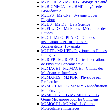
M2BIOHEA - M2 BH - Biologie et Santé
M2BIOMECA - M2 BME - Ingénierie
BioMédicale
M2CPS - M2 CPS - Système Cyber
Physique
M2DS - M2 DS - Data Science
M2FLUIDS - M2 Fluids - Mécanique des
Fluides
M2GI - M2 GI-PLATO - Grandes
installations - Plasmas, Lasers,
Accélérateurs, Tokamaks
M2HEP - M2 HEP - Physique des Hautes
Energies
M2ICFP - M2 ICFP - Centre International
de Physique Fondamentale
M2MACHI - M2 MACHI - Chimie des
Matériaux et Interfaces
M2MARES - M2 PBR - Physique par
Recherche
M2MATHMOD - M2 MM - Modélisation
Mathématique
M2MECENCLI - M2 MECENCLI -
Génie Mécanique pour les Cliniciens
M2MOCHI - M2 MoChI - Chimie
Moléculaire et Interfaces