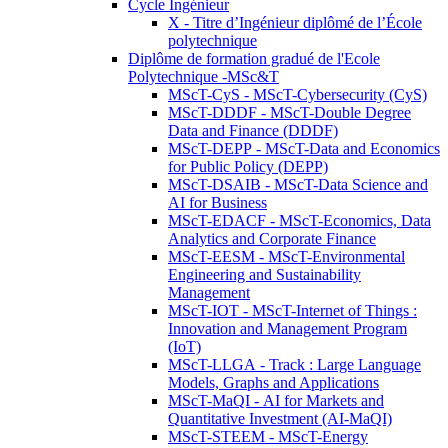
Cycle Ingénieur
X - Titre d’Ingénieur diplômé de l’École
polytechnique
Diplôme de formation gradué de l'Ecole
Polytechnique -MSc&T
MScT-CyS - MScT-Cybersecurity (CyS)
MScT-DDDF - MScT-Double Degree
Data and Finance (DDDF)
MScT-DEPP - MScT-Data and Economics
for Public Policy (DEPP)
MScT-DSAIB - MScT-Data Science and
AI for Business
MScT-EDACF - MScT-Economics, Data
Analytics and Corporate Finance
MScT-EESM - MScT-Environmental
Engineering and Sustainability
Management
MScT-IOT - MScT-Internet of Things :
Innovation and Management Program
(IoT)
MScT-LLGA - Track : Large Language
Models, Graphs and Applications
MScT-MaQI - AI for Markets and
Quantitative Investment (AI-MaQI)
MScT-STEEM - MScT-Energy