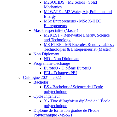
M2SOLIDS - M2 Solids - Solid
Mechanics
M2WAPE - M2 Water, Air, Pollution and
Energy
MSc Entrepreneurs - MSc X-HEC
Entrepreneurs
Mastère spécialisé (Master)
M2REST - Renewable Energy, Science
and Technology
MS ETRE - MS Energies Renouvelables :
Technologies & Entrepreneuriat (Master)
Non Diplomant
ND - Non Diplomant
Programme d'échange
EuroteQ - Diplôme EuroteQ
PEI - Echanges PEI
Catalogue 2021 - 2022
Bachelor
BS - Bachelor of Science de l'Ecole
polytechnique
Cycle Ingénieur
X - Titre d’Ingénieur diplômé de l’École
polytechnique
Diplôme de formation gradué de l'Ecole
Polytechnique -MSc&T