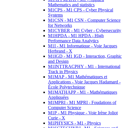
Mathematics and statistics
M1CPS - M1 CPS - Cyber Physical
Systems
M1CSN - M1 CSN - Computer Science
for Networks
M1CYBER - M1 Cyber - Cybersecurity
M1HPDA - M1 HPDA - High
Performance Data Analytics
M1I - M1 Informatique - Voie Jacques
Herbrand - X
M1IGD - M1 IGD - Interaction, Graphic
and Design
M1INTTRACPHY - M1 - International
Track in Physics
M1MAP - M1 Mathématiques et
Applications - Voie Jacques Hadamard -
École Polytechnique
M1MATHAPP - M1 - Mathématiques
Appliquées
M1MPRI - M1 MPRI - Foudations of
Computer Science
M1P - M1 Physique - Voie Irène Joliot
Curie - X
M1PHYSICS - M1 - Physics