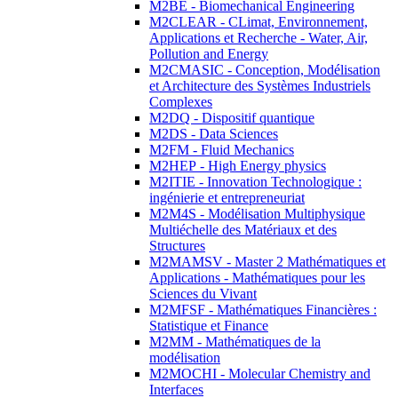
M2BE - Biomechanical Engineering
M2CLEAR - CLimat, Environnement,
Applications et Recherche - Water, Air,
Pollution and Energy
M2CMASIC - Conception, Modélisation
et Architecture des Systèmes Industriels
Complexes
M2DQ - Dispositif quantique
M2DS - Data Sciences
M2FM - Fluid Mechanics
M2HEP - High Energy physics
M2ITIE - Innovation Technologique :
ingénierie et entrepreneuriat
M2M4S - Modélisation Multiphysique
Multiéchelle des Matériaux et des
Structures
M2MAMSV - Master 2 Mathématiques et
Applications - Mathématiques pour les
Sciences du Vivant
M2MFSF - Mathématiques Financières :
Statistique et Finance
M2MM - Mathématiques de la
modélisation
M2MOCHI - Molecular Chemistry and
Interfaces