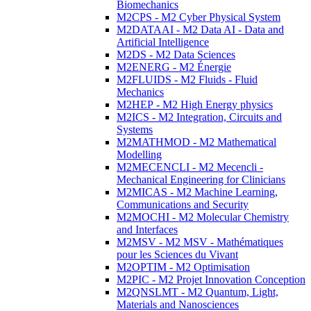
Biomechanics
M2CPS - M2 Cyber Physical System
M2DATAAI - M2 Data AI - Data and
Artificial Intelligence
M2DS - M2 Data Sciences
M2ENERG - M2 Énergie
M2FLUIDS - M2 Fluids - Fluid
Mechanics
M2HEP - M2 High Energy physics
M2ICS - M2 Integration, Circuits and
Systems
M2MATHMOD - M2 Mathematical
Modelling
M2MECENCLI - M2 Mecencli -
Mechanical Engineering for Clinicians
M2MICAS - M2 Machine Learning,
Communications and Security
M2MOCHI - M2 Molecular Chemistry
and Interfaces
M2MSV - M2 MSV - Mathématiques
pour les Sciences du Vivant
M2OPTIM - M2 Optimisation
M2PIC - M2 Projet Innovation Conception
M2QNSLMT - M2 Quantum, Light,
Materials and Nanosciences