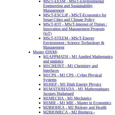
MScT-EESM - MScT-Environmental
Engineering and Sustainability
Management
MScT-ESCLiP - MScT-Economics for
Smart Cities and Climate Policy
MScT-IOT - MScT-Internet of Things :
Innovation and Management Program
(IoT)
MScT-STEEM - MScT-Energy
Environment : Science Technology &
Management
Master (DNM)
M1APPMATH - M1 Applied Mathematics
and statistics
M1CHEINT - M1 Chemistry and
Interfaces
M1CPS - M1 CPS - Cyber Physical
Systems
M1HEP - M1 High Energy Physics
M1MATHJHADA - M1 Mathematiques
Jacques Hadamard
M1MECHA - M1 Mechanics
M1MIE - M1 MIE - Master in Economics
M2BIOHEA - M2 Biology and Health
M2BIOMECA - M2 Biomeca -