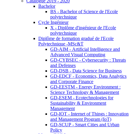
Catalogue 2019 - 2020
Bachelor
BS - Bachelor of Science de l'Ecole
polytechnique
Cycle Ingénieur
X - Diplôme d'ingénieur de l'Ecole
polytechnique
Diplôme de formation gradué de l'Ecole
Polytechnique -MSc&T
GD-AIM - Artificial Intelligence and
Advanced Visual Computing
GD-CYBSEC - Cybersecurity : Threats
and Defenses
GD-DSB - Data Science for Business
GD-EDCF - Economics, Data Analytics
and Corporate Finance
GD-EESTM - Energy Environment :
Science Technology & Management
GD-ESEM - Ecotechnologies for
Sustainability & Environment
Management
GD-IOT - Internet of Things : Innovation
and Management Program (IoT)
GD-SCUP - Smart Cities and Urban
Policy