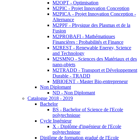
M2OPT - Optimisation
M2PIC - Projet Innovation Conception
M2PICA - Projet Innovation Conception -
Alternance
M2PPF - Physique des Plasmas et de la
Fusion
M2PROBAFI - Mathématiques
Financières : Probabilités et Finance
M2REST - Renewable Energy, Science
and Technology
M2SMNO - Sciences des Matériaux et des
nano-objets
M2TRADD - Transport et Développement
Durable - TRADD
MBIOENT - Master Bio-entrepreneur
Non Diplomant
ND - Non Diplomant
Catalogue 2018 - 2019
Bachelor
BS - Bachelor of Science de l'Ecole
polytechnique
Cycle Ingénieur
X - Diplôme d'ingénieur de l'Ecole
polytechnique
Diplôme de formation gradué de l'Ecole