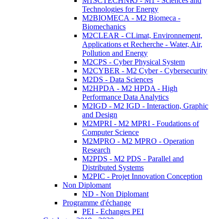
M1SCTECHNRJ - M1 - Sciences and
Technologies for Energy
M2BIOMECA - M2 Biomeca -
Biomechanics
M2CLEAR - CLimat, Environnement,
Applications et Recherche - Water, Air,
Pollution and Energy
M2CPS - Cyber Physical System
M2CYBER - M2 Cyber - Cybersecurity
M2DS - Data Sciences
M2HPDA - M2 HPDA - High
Performance Data Analytics
M2IGD - M2 IGD - Interaction, Graphic
and Design
M2MPRI - M2 MPRI - Foudations of
Computer Science
M2MPRO - M2 MPRO - Operation
Research
M2PDS - M2 PDS - Parallel and
Distributed Systems
M2PIC - Projet Innovation Conception
Non Diplomant
ND - Non Diplomant
Programme d'échange
PEI - Echanges PEI