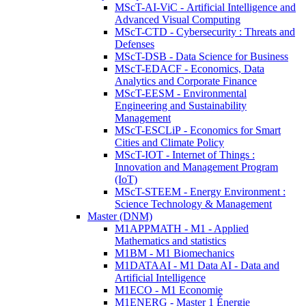
MScT-AI-ViC - Artificial Intelligence and
Advanced Visual Computing
MScT-CTD - Cybersecurity : Threats and
Defenses
MScT-DSB - Data Science for Business
MScT-EDACF - Economics, Data
Analytics and Corporate Finance
MScT-EESM - Environmental
Engineering and Sustainability
Management
MScT-ESCLiP - Economics for Smart
Cities and Climate Policy
MScT-IOT - Internet of Things :
Innovation and Management Program
(IoT)
MScT-STEEM - Energy Environment :
Science Technology & Management
Master (DNM)
M1APPMATH - M1 - Applied
Mathematics and statistics
M1BM - M1 Biomechanics
M1DATAAI - M1 Data AI - Data and
Artificial Intelligence
M1ECO - M1 Economie
M1ENERG - Master 1 Énergie