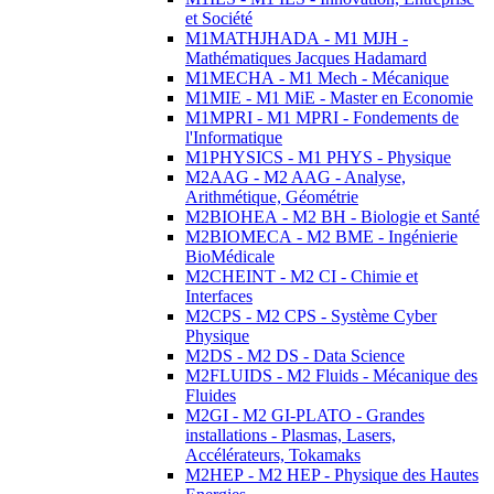
et Société
M1MATHJHADA - M1 MJH -
Mathématiques Jacques Hadamard
M1MECHA - M1 Mech - Mécanique
M1MIE - M1 MiE - Master en Economie
M1MPRI - M1 MPRI - Fondements de
l'Informatique
M1PHYSICS - M1 PHYS - Physique
M2AAG - M2 AAG - Analyse,
Arithmétique, Géométrie
M2BIOHEA - M2 BH - Biologie et Santé
M2BIOMECA - M2 BME - Ingénierie
BioMédicale
M2CHEINT - M2 CI - Chimie et
Interfaces
M2CPS - M2 CPS - Système Cyber
Physique
M2DS - M2 DS - Data Science
M2FLUIDS - M2 Fluids - Mécanique des
Fluides
M2GI - M2 GI-PLATO - Grandes
installations - Plasmas, Lasers,
Accélérateurs, Tokamaks
M2HEP - M2 HEP - Physique des Hautes