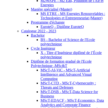
M2WAPE - M2 Eau, Pollution de l'Air et
Energies
Mastère spécialisé (Master)
MS ETRE - MS Energies Renouvelables :
Technologies et Entrepreneuriat (Master)
Programme d'échange
EuroteQ - Diplôme EuroteQ
Catalogue 2022 - 2023
Bachelor
BS - Bachelor of Science de l'Ecole
polytechnique
Cycle Ingénieur
X - Titre d’Ingénieur diplômé de l’École
polytechnique
Diplôme de formation gradué de l'Ecole
Polytechnique -MSc&T
MScT-AI-ViC - MScT-Artificial
Intelligence and Advanced Visual
Computing
MScT-CTD - MScT-Cybersecurity :
Threats and Defenses
MScT-DSB - MScT-Data Science for
Business
MScT-EDACF - MScT-Economics, Data
Analytics and Corporate Finance