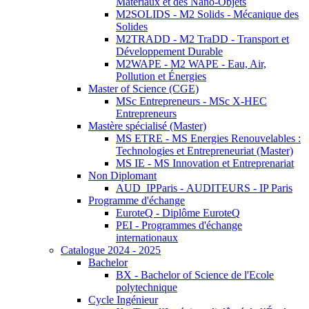
Matériaux et des Nano-Objets
M2SOLIDS - M2 Solids - Mécanique des
Solides
M2TRADD - M2 TraDD - Transport et
Développement Durable
M2WAPE - M2 WAPE - Eau, Air,
Pollution et Énergies
Master of Science (CGE)
MSc Entrepreneurs - MSc X-HEC
Entrepreneurs
Mastère spécialisé (Master)
MS ETRE - MS Energies Renouvelables :
Technologies et Entrepreneuriat (Master)
MS IE - MS Innovation et Entreprenariat
Non Diplomant
AUD_IPParis - AUDITEURS - IP Paris
Programme d'échange
EuroteQ - Diplôme EuroteQ
PEI - Programmes d'échange
internationaux
Catalogue 2024 - 2025
Bachelor
BX - Bachelor of Science de l'Ecole
polytechnique
Cycle Ingénieur