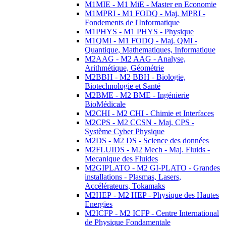
M1MIE - M1 MiE - Master en Economie
M1MPRI - M1 FODQ - Maj. MPRI -
Fondements de l'Informatique
M1PHYS - M1 PHYS - Physique
M1QMI - M1 FODQ - Maj. QMI -
Quantique, Mathematiques, Informatique
M2AAG - M2 AAG - Analyse,
Arithmétique, Géométrie
M2BBH - M2 BBH - Biologie,
Biotechnologie et Santé
M2BME - M2 BME - Ingénierie
BioMédicale
M2CHI - M2 CHI - Chimie et Interfaces
M2CPS - M2 CCSN - Maj. CPS -
Système Cyber Physique
M2DS - M2 DS - Science des données
M2FLUIDS - M2 Mech - Maj. Fluids -
Mecanique des Fluides
M2GIPLATO - M2 GI-PLATO - Grandes
installations - Plasmas, Lasers,
Accélérateurs, Tokamaks
M2HEP - M2 HEP - Physique des Hautes
Energies
M2ICFP - M2 ICFP - Centre International
de Physique Fondamentale