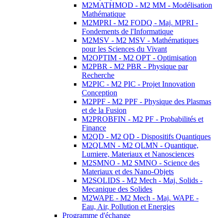
M2MATHMOD - M2 MM - Modélisation
Mathématique
M2MPRI - M2 FODQ - Maj. MPRI -
Fondements de l'Informatique
M2MSV - M2 MSV - Mathématiques
pour les Sciences du Vivant
M2OPTIM - M2 OPT - Optimisation
M2PBR - M2 PBR - Physique par
Recherche
M2PIC - M2 PIC - Projet Innovation
Conception
M2PPF - M2 PPF - Physique des Plasmas
et de la Fusion
M2PROBFIN - M2 PF - Probabilités et
Finance
M2QD - M2 QD - Dispositifs Quantiques
M2QLMN - M2 QLMN - Quantique,
Lumiere, Materiaux et Nanosciences
M2SMNO - M2 SMNO - Science des
Materiaux et des Nano-Objets
M2SOLIDS - M2 Mech - Maj. Solids -
Mecanique des Solides
M2WAPE - M2 Mech - Maj. WAPE -
Eau, Air, Pollution et Energies
Programme d'échange