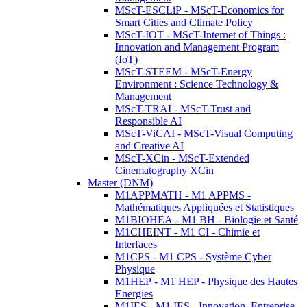
MScT-ESCLiP - MScT-Economics for
Smart Cities and Climate Policy
MScT-IOT - MScT-Internet of Things :
Innovation and Management Program
(IoT)
MScT-STEEM - MScT-Energy
Environment : Science Technology &
Management
MScT-TRAI - MScT-Trust and
Responsible AI
MScT-ViCAI - MScT-Visual Computing
and Creative AI
MScT-XCin - MScT-Extended
Cinematography XCin
Master (DNM)
M1APPMATH - M1 APPMS -
Mathématiques Appliquées et Statistiques
M1BIOHEA - M1 BH - Biologie et Santé
M1CHEINT - M1 CI - Chimie et
Interfaces
M1CPS - M1 CPS - Système Cyber
Physique
M1HEP - M1 HEP - Physique des Hautes
Energies
M1IES - M1 IES - Innovation, Entreprise