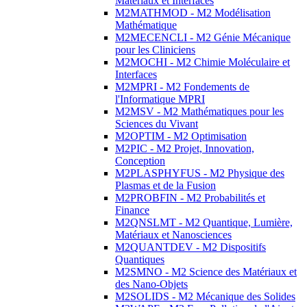
Matériaux et Interfaces
M2MATHMOD - M2 Modélisation
Mathématique
M2MECENCLI - M2 Génie Mécanique
pour les Cliniciens
M2MOCHI - M2 Chimie Moléculaire et
Interfaces
M2MPRI - M2 Fondements de
l'Informatique MPRI
M2MSV - M2 Mathématiques pour les
Sciences du Vivant
M2OPTIM - M2 Optimisation
M2PIC - M2 Projet, Innovation,
Conception
M2PLASPHYFUS - M2 Physique des
Plasmas et de la Fusion
M2PROBFIN - M2 Probabilités et
Finance
M2QNSLMT - M2 Quantique, Lumière,
Matériaux et Nanosciences
M2QUANTDEV - M2 Dispositifs
Quantiques
M2SMNO - M2 Science des Matériaux et
des Nano-Objets
M2SOLIDS - M2 Mécanique des Solides