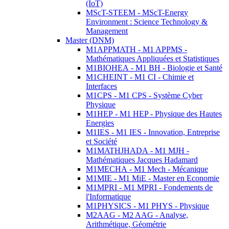
(IoT)
MScT-STEEM - MScT-Energy
Environment : Science Technology &
Management
Master (DNM)
M1APPMATH - M1 APPMS -
Mathématiques Appliquées et Statistiques
M1BIOHEA - M1 BH - Biologie et Santé
M1CHEINT - M1 CI - Chimie et
Interfaces
M1CPS - M1 CPS - Système Cyber
Physique
M1HEP - M1 HEP - Physique des Hautes
Energies
M1IES - M1 IES - Innovation, Entreprise
et Société
M1MATHJHADA - M1 MJH -
Mathématiques Jacques Hadamard
M1MECHA - M1 Mech - Mécanique
M1MIE - M1 MiE - Master en Economie
M1MPRI - M1 MPRI - Fondements de
l'Informatique
M1PHYSICS - M1 PHYS - Physique
M2AAG - M2 AAG - Analyse,
Arithmétique, Géométrie