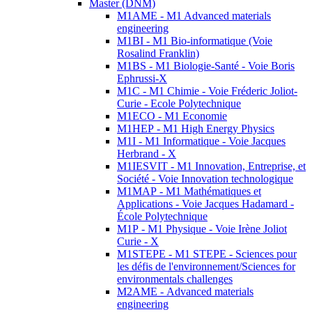
Master (DNM)
M1AME - M1 Advanced materials
engineering
M1BI - M1 Bio-informatique (Voie
Rosalind Franklin)
M1BS - M1 Biologie-Santé - Voie Boris
Ephrussi-X
M1C - M1 Chimie - Voie Fréderic Joliot-
Curie - Ecole Polytechnique
M1ECO - M1 Economie
M1HEP - M1 High Energy Physics
M1I - M1 Informatique - Voie Jacques
Herbrand - X
M1IESVIT - M1 Innovation, Entreprise, et
Société - Voie Innovation technologique
M1MAP - M1 Mathématiques et
Applications - Voie Jacques Hadamard -
École Polytechnique
M1P - M1 Physique - Voie Irène Joliot
Curie - X
M1STEPE - M1 STEPE - Sciences pour
les défis de l'environnement/Sciences for
environmentals challenges
M2AME - Advanced materials
engineering