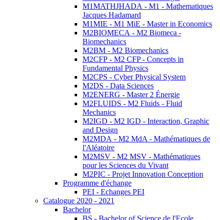
M1MATHJHADA - M1 - Mathematiques
Jacques Hadamard
M1MIE - M1 MiE - Master in Economics
M2BIOMECA - M2 Biomeca -
Biomechanics
M2BM - M2 Biomechanics
M2CFP - M2 CFP - Concepts in
Fundamental Physics
M2CPS - Cyber Physical System
M2DS - Data Sciences
M2ENERG - Master 2 Énergie
M2FLUIDS - M2 Fluids - Fluid
Mechanics
M2IGD - M2 IGD - Interaction, Graphic
and Design
M2MDA - M2 MdA - Mathématiques de
l'Aléatoire
M2MSV - M2 MSV - Mathématiques
pour les Sciences du Vivant
M2PIC - Projet Innovation Conception
Programme d'échange
PEI - Echanges PEI
Catalogue 2020 - 2021
Bachelor
BS - Bachelor of Science de l'Ecole