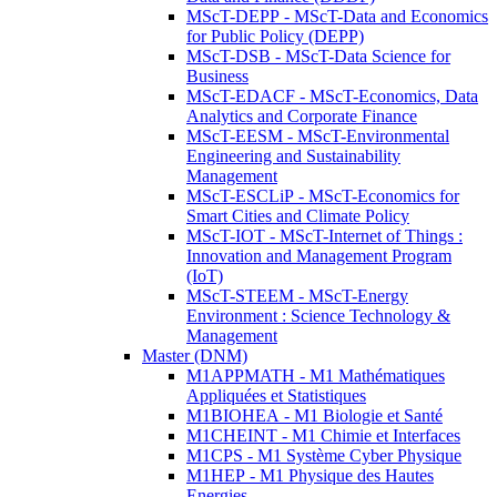
MScT-DEPP - MScT-Data and Economics
for Public Policy (DEPP)
MScT-DSB - MScT-Data Science for
Business
MScT-EDACF - MScT-Economics, Data
Analytics and Corporate Finance
MScT-EESM - MScT-Environmental
Engineering and Sustainability
Management
MScT-ESCLiP - MScT-Economics for
Smart Cities and Climate Policy
MScT-IOT - MScT-Internet of Things :
Innovation and Management Program
(IoT)
MScT-STEEM - MScT-Energy
Environment : Science Technology &
Management
Master (DNM)
M1APPMATH - M1 Mathématiques
Appliquées et Statistiques
M1BIOHEA - M1 Biologie et Santé
M1CHEINT - M1 Chimie et Interfaces
M1CPS - M1 Système Cyber Physique
M1HEP - M1 Physique des Hautes
Energies