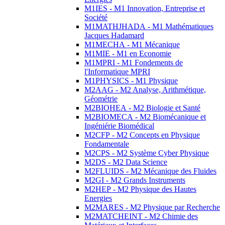
M1IES - M1 Innovation, Entreprise et
Société
M1MATHJHADA - M1 Mathématiques
Jacques Hadamard
M1MECHA - M1 Mécanique
M1MIE - M1 en Economie
M1MPRI - M1 Fondements de
l'Informatique MPRI
M1PHYSICS - M1 Physique
M2AAG - M2 Analyse, Arithmétique,
Géométrie
M2BIOHEA - M2 Biologie et Santé
M2BIOMECA - M2 Biomécanique et
Ingéniérie Biomédical
M2CFP - M2 Concepts en Physique
Fondamentale
M2CPS - M2 Système Cyber Physique
M2DS - M2 Data Science
M2FLUIDS - M2 Mécanique des Fluides
M2GI - M2 Grands Instruments
M2HEP - M2 Physique des Hautes
Energies
M2MARES - M2 Physique par Recherche
M2MATCHEINT - M2 Chimie des