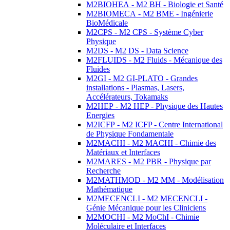
M2BIOHEA - M2 BH - Biologie et Santé
M2BIOMECA - M2 BME - Ingénierie
BioMédicale
M2CPS - M2 CPS - Système Cyber
Physique
M2DS - M2 DS - Data Science
M2FLUIDS - M2 Fluids - Mécanique des
Fluides
M2GI - M2 GI-PLATO - Grandes
installations - Plasmas, Lasers,
Accélérateurs, Tokamaks
M2HEP - M2 HEP - Physique des Hautes
Energies
M2ICFP - M2 ICFP - Centre International
de Physique Fondamentale
M2MACHI - M2 MACHI - Chimie des
Matériaux et Interfaces
M2MARES - M2 PBR - Physique par
Recherche
M2MATHMOD - M2 MM - Modélisation
Mathématique
M2MECENCLI - M2 MECENCLI -
Génie Mécanique pour les Cliniciens
M2MOCHI - M2 MoChI - Chimie
Moléculaire et Interfaces