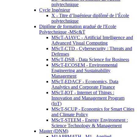
polytechnique
Cycle Ingénieur
X - Titre d’Ingénieur diplômé de l’École
polytechnique
Diplôme de formation gradué de l'Ecole
Polytechnique -MSc&T
MScT-AIAVC - Artificial Intelligence and
Advanced Visual Computing
MScT-CTD - Cybersecurity : Threats and
Defenses
MScT-DSB - Data Science for Business
MScT-ECOSEM - Environmental
Engineering and Sustainability
Management
MScT-EDACF - Economics, Data
Analytics and Corporate Finance
MScT-IOT - Internet of Things :
Innovation and Management Program
(IoT)
MScT-SCUP - Economics for Smart Cities
and Climate Policy
MScT-STEEM - Energy Environment :
Science Technology & Management
Master (DNM)
M1APPMATH - M1 - Applied