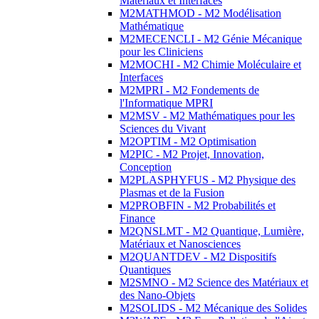
Matériaux et Interfaces
M2MATHMOD - M2 Modélisation
Mathématique
M2MECENCLI - M2 Génie Mécanique
pour les Cliniciens
M2MOCHI - M2 Chimie Moléculaire et
Interfaces
M2MPRI - M2 Fondements de
l'Informatique MPRI
M2MSV - M2 Mathématiques pour les
Sciences du Vivant
M2OPTIM - M2 Optimisation
M2PIC - M2 Projet, Innovation,
Conception
M2PLASPHYFUS - M2 Physique des
Plasmas et de la Fusion
M2PROBFIN - M2 Probabilités et
Finance
M2QNSLMT - M2 Quantique, Lumière,
Matériaux et Nanosciences
M2QUANTDEV - M2 Dispositifs
Quantiques
M2SMNO - M2 Science des Matériaux et
des Nano-Objets
M2SOLIDS - M2 Mécanique des Solides