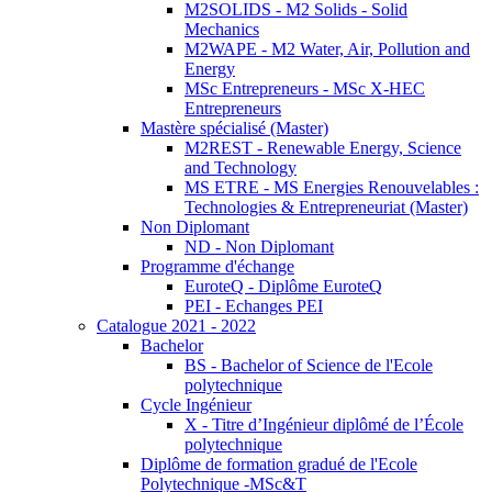
M2SOLIDS - M2 Solids - Solid
Mechanics
M2WAPE - M2 Water, Air, Pollution and
Energy
MSc Entrepreneurs - MSc X-HEC
Entrepreneurs
Mastère spécialisé (Master)
M2REST - Renewable Energy, Science
and Technology
MS ETRE - MS Energies Renouvelables :
Technologies & Entrepreneuriat (Master)
Non Diplomant
ND - Non Diplomant
Programme d'échange
EuroteQ - Diplôme EuroteQ
PEI - Echanges PEI
Catalogue 2021 - 2022
Bachelor
BS - Bachelor of Science de l'Ecole
polytechnique
Cycle Ingénieur
X - Titre d’Ingénieur diplômé de l’École
polytechnique
Diplôme de formation gradué de l'Ecole
Polytechnique -MSc&T