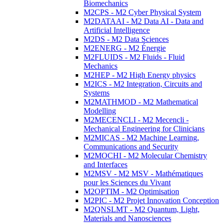
Biomechanics
M2CPS - M2 Cyber Physical System
M2DATAAI - M2 Data AI - Data and
Artificial Intelligence
M2DS - M2 Data Sciences
M2ENERG - M2 Énergie
M2FLUIDS - M2 Fluids - Fluid
Mechanics
M2HEP - M2 High Energy physics
M2ICS - M2 Integration, Circuits and
Systems
M2MATHMOD - M2 Mathematical
Modelling
M2MECENCLI - M2 Mecencli -
Mechanical Engineering for Clinicians
M2MICAS - M2 Machine Learning,
Communications and Security
M2MOCHI - M2 Molecular Chemistry
and Interfaces
M2MSV - M2 MSV - Mathématiques
pour les Sciences du Vivant
M2OPTIM - M2 Optimisation
M2PIC - M2 Projet Innovation Conception
M2QNSLMT - M2 Quantum, Light,
Materials and Nanosciences