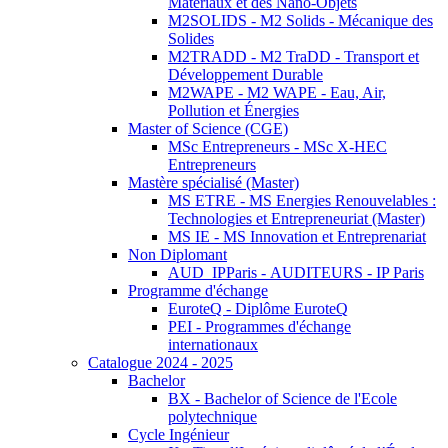
Matériaux et des Nano-Objets
M2SOLIDS - M2 Solids - Mécanique des
Solides
M2TRADD - M2 TraDD - Transport et
Développement Durable
M2WAPE - M2 WAPE - Eau, Air,
Pollution et Énergies
Master of Science (CGE)
MSc Entrepreneurs - MSc X-HEC
Entrepreneurs
Mastère spécialisé (Master)
MS ETRE - MS Energies Renouvelables :
Technologies et Entrepreneuriat (Master)
MS IE - MS Innovation et Entreprenariat
Non Diplomant
AUD_IPParis - AUDITEURS - IP Paris
Programme d'échange
EuroteQ - Diplôme EuroteQ
PEI - Programmes d'échange
internationaux
Catalogue 2024 - 2025
Bachelor
BX - Bachelor of Science de l'Ecole
polytechnique
Cycle Ingénieur