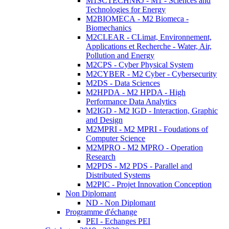
M1SCTECHNRJ - M1 - Sciences and
Technologies for Energy
M2BIOMECA - M2 Biomeca -
Biomechanics
M2CLEAR - CLimat, Environnement,
Applications et Recherche - Water, Air,
Pollution and Energy
M2CPS - Cyber Physical System
M2CYBER - M2 Cyber - Cybersecurity
M2DS - Data Sciences
M2HPDA - M2 HPDA - High
Performance Data Analytics
M2IGD - M2 IGD - Interaction, Graphic
and Design
M2MPRI - M2 MPRI - Foudations of
Computer Science
M2MPRO - M2 MPRO - Operation
Research
M2PDS - M2 PDS - Parallel and
Distributed Systems
M2PIC - Projet Innovation Conception
Non Diplomant
ND - Non Diplomant
Programme d'échange
PEI - Echanges PEI