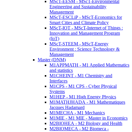
MScT-EESM - MScT-Environmental
Engineering and Sustainability
Management
MScT-ESCLiP - MScT-Economics for
Smart Cities and Climate Policy
MScT-IOT - MScT-Internet of Things :
Innovation and Management Program
(IoT)
MScT-STEEM - MScT-Energy
Environment : Science Technology &
Management
Master (DNM)
M1APPMATH - M1 Applied Mathematics
and statistics
M1CHEINT - M1 Chemistry and
Interfaces
M1CPS - M1 CPS - Cyber Physical
Systems
M1HEP - M1 High Energy Physics
M1MATHJHADA - M1 Mathematiques
Jacques Hadamard
M1MECHA - M1 Mechanics
M1MIE - M1 MIE - Master in Economics
M2BIOHEA - M2 Biology and Health
M2BIOMECA - M2 Biomeca -