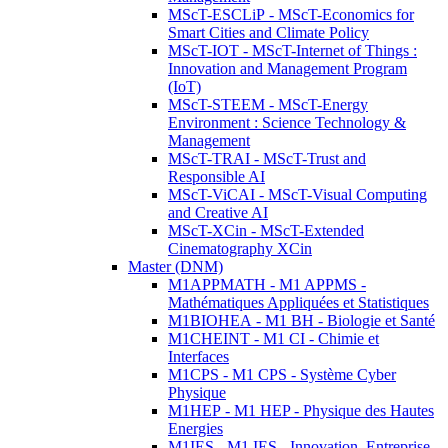
MScT-ESCLiP - MScT-Economics for
Smart Cities and Climate Policy
MScT-IOT - MScT-Internet of Things :
Innovation and Management Program
(IoT)
MScT-STEEM - MScT-Energy
Environment : Science Technology &
Management
MScT-TRAI - MScT-Trust and
Responsible AI
MScT-ViCAI - MScT-Visual Computing
and Creative AI
MScT-XCin - MScT-Extended
Cinematography XCin
Master (DNM)
M1APPMATH - M1 APPMS -
Mathématiques Appliquées et Statistiques
M1BIOHEA - M1 BH - Biologie et Santé
M1CHEINT - M1 CI - Chimie et
Interfaces
M1CPS - M1 CPS - Système Cyber
Physique
M1HEP - M1 HEP - Physique des Hautes
Energies
M1IES - M1 IES - Innovation, Entreprise