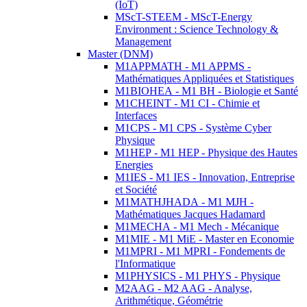
(IoT)
MScT-STEEM - MScT-Energy
Environment : Science Technology &
Management
Master (DNM)
M1APPMATH - M1 APPMS -
Mathématiques Appliquées et Statistiques
M1BIOHEA - M1 BH - Biologie et Santé
M1CHEINT - M1 CI - Chimie et
Interfaces
M1CPS - M1 CPS - Système Cyber
Physique
M1HEP - M1 HEP - Physique des Hautes
Energies
M1IES - M1 IES - Innovation, Entreprise
et Société
M1MATHJHADA - M1 MJH -
Mathématiques Jacques Hadamard
M1MECHA - M1 Mech - Mécanique
M1MIE - M1 MiE - Master en Economie
M1MPRI - M1 MPRI - Fondements de
l'Informatique
M1PHYSICS - M1 PHYS - Physique
M2AAG - M2 AAG - Analyse,
Arithmétique, Géométrie