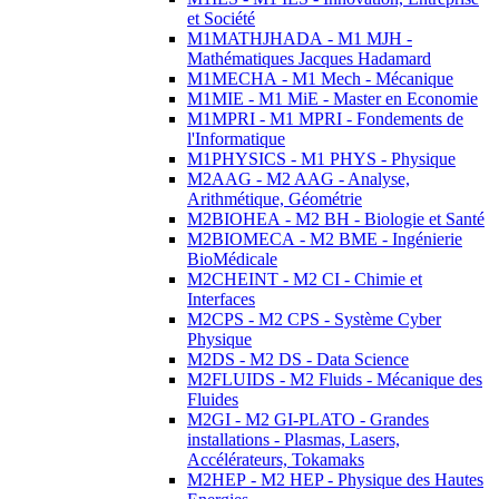
et Société
M1MATHJHADA - M1 MJH -
Mathématiques Jacques Hadamard
M1MECHA - M1 Mech - Mécanique
M1MIE - M1 MiE - Master en Economie
M1MPRI - M1 MPRI - Fondements de
l'Informatique
M1PHYSICS - M1 PHYS - Physique
M2AAG - M2 AAG - Analyse,
Arithmétique, Géométrie
M2BIOHEA - M2 BH - Biologie et Santé
M2BIOMECA - M2 BME - Ingénierie
BioMédicale
M2CHEINT - M2 CI - Chimie et
Interfaces
M2CPS - M2 CPS - Système Cyber
Physique
M2DS - M2 DS - Data Science
M2FLUIDS - M2 Fluids - Mécanique des
Fluides
M2GI - M2 GI-PLATO - Grandes
installations - Plasmas, Lasers,
Accélérateurs, Tokamaks
M2HEP - M2 HEP - Physique des Hautes