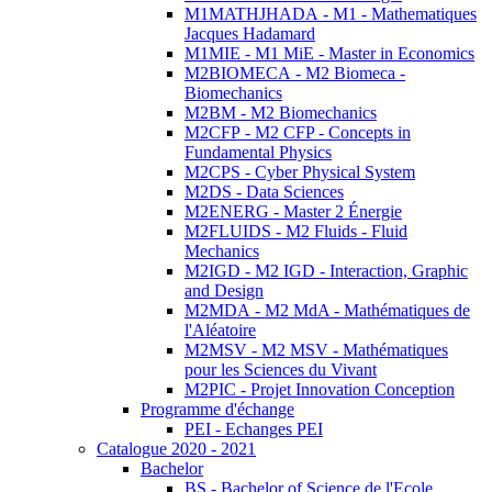
M1MATHJHADA - M1 - Mathematiques
Jacques Hadamard
M1MIE - M1 MiE - Master in Economics
M2BIOMECA - M2 Biomeca -
Biomechanics
M2BM - M2 Biomechanics
M2CFP - M2 CFP - Concepts in
Fundamental Physics
M2CPS - Cyber Physical System
M2DS - Data Sciences
M2ENERG - Master 2 Énergie
M2FLUIDS - M2 Fluids - Fluid
Mechanics
M2IGD - M2 IGD - Interaction, Graphic
and Design
M2MDA - M2 MdA - Mathématiques de
l'Aléatoire
M2MSV - M2 MSV - Mathématiques
pour les Sciences du Vivant
M2PIC - Projet Innovation Conception
Programme d'échange
PEI - Echanges PEI
Catalogue 2020 - 2021
Bachelor
BS - Bachelor of Science de l'Ecole