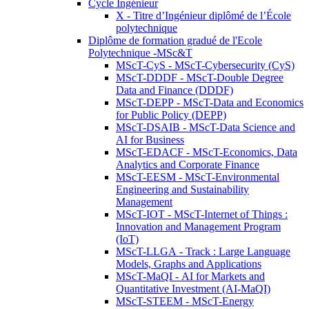
Cycle Ingénieur
X - Titre d’Ingénieur diplômé de l’École
polytechnique
Diplôme de formation gradué de l'Ecole
Polytechnique -MSc&T
MScT-CyS - MScT-Cybersecurity (CyS)
MScT-DDDF - MScT-Double Degree
Data and Finance (DDDF)
MScT-DEPP - MScT-Data and Economics
for Public Policy (DEPP)
MScT-DSAIB - MScT-Data Science and
AI for Business
MScT-EDACF - MScT-Economics, Data
Analytics and Corporate Finance
MScT-EESM - MScT-Environmental
Engineering and Sustainability
Management
MScT-IOT - MScT-Internet of Things :
Innovation and Management Program
(IoT)
MScT-LLGA - Track : Large Language
Models, Graphs and Applications
MScT-MaQI - AI for Markets and
Quantitative Investment (AI-MaQI)
MScT-STEEM - MScT-Energy