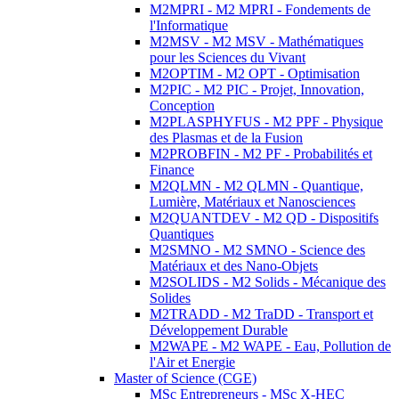
M2MPRI - M2 MPRI - Fondements de
l'Informatique
M2MSV - M2 MSV - Mathématiques
pour les Sciences du Vivant
M2OPTIM - M2 OPT - Optimisation
M2PIC - M2 PIC - Projet, Innovation,
Conception
M2PLASPHYFUS - M2 PPF - Physique
des Plasmas et de la Fusion
M2PROBFIN - M2 PF - Probabilités et
Finance
M2QLMN - M2 QLMN - Quantique,
Lumière, Matériaux et Nanosciences
M2QUANTDEV - M2 QD - Dispositifs
Quantiques
M2SMNO - M2 SMNO - Science des
Matériaux et des Nano-Objets
M2SOLIDS - M2 Solids - Mécanique des
Solides
M2TRADD - M2 TraDD - Transport et
Développement Durable
M2WAPE - M2 WAPE - Eau, Pollution de
l'Air et Energie
Master of Science (CGE)
MSc Entrepreneurs - MSc X-HEC