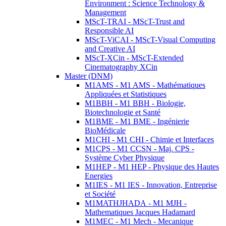
Environment : Science Technology &
Management
MScT-TRAI - MScT-Trust and
Responsible AI
MScT-ViCAI - MScT-Visual Computing
and Creative AI
MScT-XCin - MScT-Extended
Cinematography XCin
Master (DNM)
M1AMS - M1 AMS - Mathématiques
Appliquées et Statistiques
M1BBH - M1 BBH - Biologie,
Biotechnologie et Santé
M1BME - M1 BME - Ingénierie
BioMédicale
M1CHI - M1 CHI - Chimie et Interfaces
M1CPS - M1 CCSN - Maj. CPS -
Système Cyber Physique
M1HEP - M1 HEP - Physique des Hautes
Energies
M1IES - M1 IES - Innovation, Entreprise
et Société
M1MATHJHADA - M1 MJH -
Mathematiques Jacques Hadamard
M1MEC - M1 Mech - Mecanique