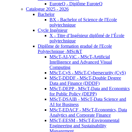
EuroteQ - Diplôme EuroteQ
Catalogue 2025 - 2026
Bachelor
BX - Bachelor of Science de l'Ecole
polytechnique
Cycle Ingénieur
X - Titre d’Ingénieur diplômé de l’École
polytechnique
Diplôme de formation gradué de l'Ecole
Polytechnique -MSc&T
MScT-AI-ViC - MScT-Artificial
Intelligence and Advanced Visual
Computing
MScT-CyS - MScT-Cybersecurity (CyS)
MScT-DDDF - MScT-Double Degree
Data and Finance (DDDF)
MScT-DEPP - MScT-Data and Economics
for Public Policy (DEPP)
MScT-DSAIB - MScT-Data Science and
AI for Business
MScT-EDACF - MScT-Economics, Data
Analytics and Corporate Finance
MScT-EESM - MScT-Environmental
Engineering and Sustainability
Management