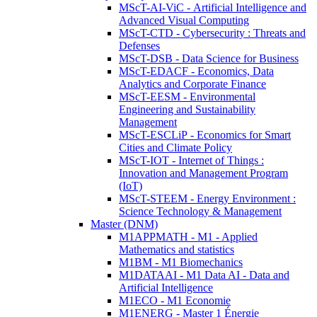
MScT-AI-ViC - Artificial Intelligence and
Advanced Visual Computing
MScT-CTD - Cybersecurity : Threats and
Defenses
MScT-DSB - Data Science for Business
MScT-EDACF - Economics, Data
Analytics and Corporate Finance
MScT-EESM - Environmental
Engineering and Sustainability
Management
MScT-ESCLiP - Economics for Smart
Cities and Climate Policy
MScT-IOT - Internet of Things :
Innovation and Management Program
(IoT)
MScT-STEEM - Energy Environment :
Science Technology & Management
Master (DNM)
M1APPMATH - M1 - Applied
Mathematics and statistics
M1BM - M1 Biomechanics
M1DATAAI - M1 Data AI - Data and
Artificial Intelligence
M1ECO - M1 Economie
M1ENERG - Master 1 Énergie