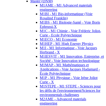
Master (DNM)
M1AME - M1 Advanced materials
engineering
M1BI - M1 Bio-informatique (Voie
Rosalind Franklin)
M1BS - M1 Biologie-Santé - Voie Boris
Ephrussi-X
M1C - M1 Chimie - Voie Fréderic Joliot-
Curie - Ecole Polytechnique
M1ECO - M1 Economie
M1HEP - M1 High Energy Physics
M1I - M1 Informatique - Voie Jacques
Herbrand - X
M1IESVIT - M1 Innovation, Entreprise, et
Société - Voie Innovation technologique
M1MAP - M1 Mathématiques et
Applications - Voie Jacques Hadamard -
École Polytechnique
M1P - M1 Physique - Voie Irène Joliot
Curie - X
M1STEPE - M1 STEPE - Sciences pour
les défis de l'environnement/Sciences for
environmentals challenges
M2AME - Advanced materials
engineering