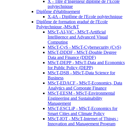
X - Titre d’Ingénieur diplômé de l’École
polytechnique
Diplôme d'établissement
X-4A - Diplôme de l'Ecole polytechnique
Diplôme de formation gradué de l'Ecole
Polytechnique -MSc&T
MScT-AI-ViC - MScT-Artificial
Intelligence and Advanced Visual
Computing
MScT-CyS - MScT-Cybersecurity (CyS)
MScT-DDDF - MScT-Double Degree
Data and Finance (DDDF)
MScT-DEPP - MScT-Data and Economics
for Public Policy (DEPP)
MScT-DSB - MScT-Data Science for
Business
MScT-EDACF - MScT-Economics, Data
Analytics and Corporate Finance
MScT-EESM - MScT-Environmental
Engineering and Sustainability
Management
MScT-ESCLiP - MScT-Economics for
Smart Cities and Climate Policy
MScT-IOT - MScT-Internet of Things :
Innovation and Management Program