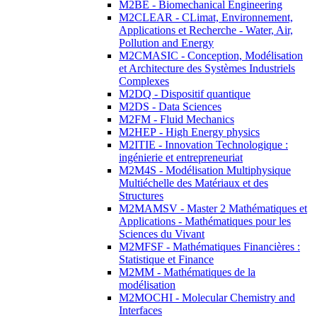
M2BE - Biomechanical Engineering
M2CLEAR - CLimat, Environnement,
Applications et Recherche - Water, Air,
Pollution and Energy
M2CMASIC - Conception, Modélisation
et Architecture des Systèmes Industriels
Complexes
M2DQ - Dispositif quantique
M2DS - Data Sciences
M2FM - Fluid Mechanics
M2HEP - High Energy physics
M2ITIE - Innovation Technologique :
ingénierie et entrepreneuriat
M2M4S - Modélisation Multiphysique
Multiéchelle des Matériaux et des
Structures
M2MAMSV - Master 2 Mathématiques et
Applications - Mathématiques pour les
Sciences du Vivant
M2MFSF - Mathématiques Financières :
Statistique et Finance
M2MM - Mathématiques de la
modélisation
M2MOCHI - Molecular Chemistry and
Interfaces