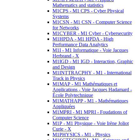
Mathematics and statistics
M1CPS - M1 CPS - Cyber Physical
Systems
M1CSN - M1 CSN - Computer Science
for Networks
M1CYBER - M1 Cyber - Cybersecurity
M1HPDA - M1 HPDA - High
Performance Data Analytics
M1I - M1 Informatique - Voie Jacques
Herbrand - X
M1IGD - M1 IGD - Interaction, Graphic
and Design
M1INTTRACPHY - M1 - International
Track in Physics
M1MAP - M1 Mathématiques et
Applications - Voie Jacques Hadamard -
École Polytechnique
M1MATHAPP - M1 - Mathématiques
Appliquées
M1MPRI - M1 MPRI - Foudations of
Computer Science
M1P - M1 Physique - Voie Irène Joliot
Curie - X
M1PHYSICS - M1 - Physics