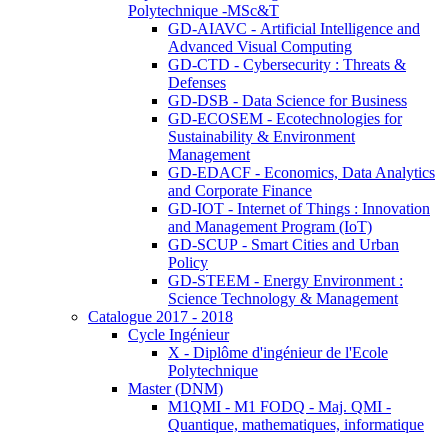
Polytechnique -MSc&T
GD-AIAVC - Artificial Intelligence and
Advanced Visual Computing
GD-CTD - Cybersecurity : Threats &
Defenses
GD-DSB - Data Science for Business
GD-ECOSEM - Ecotechnologies for
Sustainability & Environment
Management
GD-EDACF - Economics, Data Analytics
and Corporate Finance
GD-IOT - Internet of Things : Innovation
and Management Program (IoT)
GD-SCUP - Smart Cities and Urban
Policy
GD-STEEM - Energy Environment :
Science Technology & Management
Catalogue 2017 - 2018
Cycle Ingénieur
X - Diplôme d'ingénieur de l'Ecole
Polytechnique
Master (DNM)
M1QMI - M1 FODQ - Maj. QMI -
Quantique, mathematiques, informatique