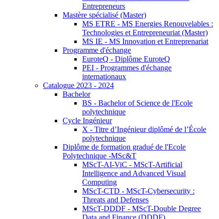
Entrepreneurs
Mastère spécialisé (Master)
MS ETRE - MS Energies Renouvelables :
Technologies et Entrepreneuriat (Master)
MS IE - MS Innovation et Entreprenariat
Programme d'échange
EuroteQ - Diplôme EuroteQ
PEI - Programmes d'échange
internationaux
Catalogue 2023 - 2024
Bachelor
BS - Bachelor of Science de l'Ecole
polytechnique
Cycle Ingénieur
X - Titre d’Ingénieur diplômé de l’École
polytechnique
Diplôme de formation gradué de l'Ecole
Polytechnique -MSc&T
MScT-AI-ViC - MScT-Artificial
Intelligence and Advanced Visual
Computing
MScT-CTD - MScT-Cybersecurity :
Threats and Defenses
MScT-DDDF - MScT-Double Degree
Data and Finance (DDDF)