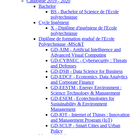
Catalogue 2019 - 2020
Bachelor
BS - Bachelor of Science de l'Ecole
polytechnique
Cycle Ingénieur
X - Diplôme d'ingénieur de l'Ecole
polytechnique
Diplôme de formation gradué de l'Ecole
Polytechnique -MSc&T
GD-AIM - Artificial Intelligence and
Advanced Visual Computing
GD-CYBSEC - Cybersecurity : Threats
and Defenses
GD-DSB - Data Science for Business
GD-EDCF - Economics, Data Analytics
and Corporate Finance
GD-EESTM - Energy Environment :
Science Technology & Management
GD-ESEM - Ecotechnologies for
Sustainability & Environment
Management
GD-IOT - Internet of Things : Innovation
and Management Program (IoT)
GD-SCUP - Smart Cities and Urban
Policy