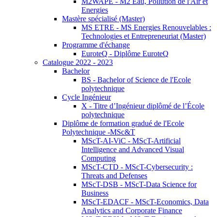
M2WAPE - M2 Eau, Pollution de l'Air et
Energies
Mastère spécialisé (Master)
MS ETRE - MS Energies Renouvelables :
Technologies et Entrepreneuriat (Master)
Programme d'échange
EuroteQ - Diplôme EuroteQ
Catalogue 2022 - 2023
Bachelor
BS - Bachelor of Science de l'Ecole
polytechnique
Cycle Ingénieur
X - Titre d’Ingénieur diplômé de l’École
polytechnique
Diplôme de formation gradué de l'Ecole
Polytechnique -MSc&T
MScT-AI-ViC - MScT-Artificial
Intelligence and Advanced Visual
Computing
MScT-CTD - MScT-Cybersecurity :
Threats and Defenses
MScT-DSB - MScT-Data Science for
Business
MScT-EDACF - MScT-Economics, Data
Analytics and Corporate Finance