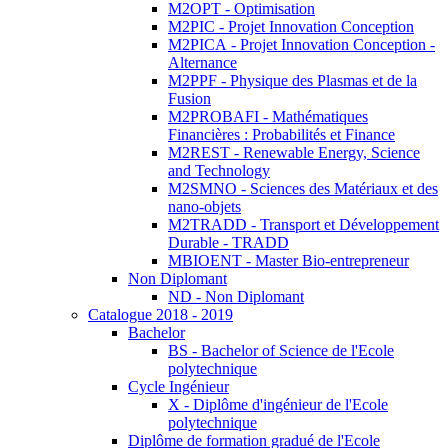
M2OPT - Optimisation
M2PIC - Projet Innovation Conception
M2PICA - Projet Innovation Conception -
Alternance
M2PPF - Physique des Plasmas et de la
Fusion
M2PROBAFI - Mathématiques
Financières : Probabilités et Finance
M2REST - Renewable Energy, Science
and Technology
M2SMNO - Sciences des Matériaux et des
nano-objets
M2TRADD - Transport et Développement
Durable - TRADD
MBIOENT - Master Bio-entrepreneur
Non Diplomant
ND - Non Diplomant
Catalogue 2018 - 2019
Bachelor
BS - Bachelor of Science de l'Ecole
polytechnique
Cycle Ingénieur
X - Diplôme d'ingénieur de l'Ecole
polytechnique
Diplôme de formation gradué de l'Ecole