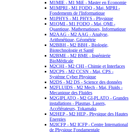
M1MIE - M1 MiE - Master en Economie
M1MPRI - M1 FODQ - Maj. MPRI -
Fondements de l'Informatique
M1PHYS - M1 PHYS - Physique
M1QMI - M1 FODQ - Maj. QMI -
Quantique, Mathematiques, Informatique
M2AAG - M2 AAG - Analyse,
Arithmétique, Géométrie
M2BBH - M2 BBH - Biologie,
Biotechnologie et Santé
M2BME - M2 BME - Ingénierie
BioMédicale
M2CHI - M2 CHI - Chimie et Interfaces
M2CPS - M2 CCSN - Maj. CPS -
Système Cyber Physique
M2DS - M2 DS - Science des données
M2FLUIDS - M2 Mech - Maj. Fluids -
Mecanique des Fluides
M2GIPLATO - M2 GI-PLATO - Grandes
installations - Plasmas, Lasers,
Accélérateurs, Tokamaks
M2HEP - M2 HEP - Physique des Hautes
Energies
M2ICFP - M2 ICFP - Centre International
de Physique Fondamentale