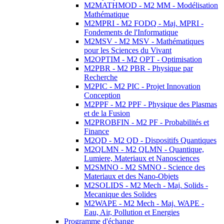
M2MATHMOD - M2 MM - Modélisation
Mathématique
M2MPRI - M2 FODQ - Maj. MPRI -
Fondements de l'Informatique
M2MSV - M2 MSV - Mathématiques
pour les Sciences du Vivant
M2OPTIM - M2 OPT - Optimisation
M2PBR - M2 PBR - Physique par
Recherche
M2PIC - M2 PIC - Projet Innovation
Conception
M2PPF - M2 PPF - Physique des Plasmas
et de la Fusion
M2PROBFIN - M2 PF - Probabilités et
Finance
M2QD - M2 QD - Dispositifs Quantiques
M2QLMN - M2 QLMN - Quantique,
Lumiere, Materiaux et Nanosciences
M2SMNO - M2 SMNO - Science des
Materiaux et des Nano-Objets
M2SOLIDS - M2 Mech - Maj. Solids -
Mecanique des Solides
M2WAPE - M2 Mech - Maj. WAPE -
Eau, Air, Pollution et Energies
Programme d'échange