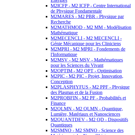
Energies
M2ICFP - M2 ICFP - Centre International
de Physique Fondamentale
M2MARES - M2 PBR - Physique par
Recherche
M2MATHMOD - M2 MM - Modélisation
Mathématique
M2MECENCLI - M2 MECENCLI -
Génie Mécanique pour les Cliniciens
M2MPRI - M2 MPRI - Fondements de
l'Informatique
M2MSV - M2 MSV - Mathématiques
pour les Sciences du Vivant
M2OPTIM - M2 OPT - Optimisation
M2PIC - M2 PIC - Projet, Innovation,
Conception
M2PLASPHYFUS - M2 PPF - Physique
des Plasmas et de la Fusion
M2PROBFIN - M2 PF - Probabilités et
Finance
M2QLMN - M2 QLMN - Quantique,
Lumière, Matériaux et Nanosciences
M2QUANTDEV - M2 QD - Dispositifs
Quantiques
M2SMNO - M2 SMNO - Science des