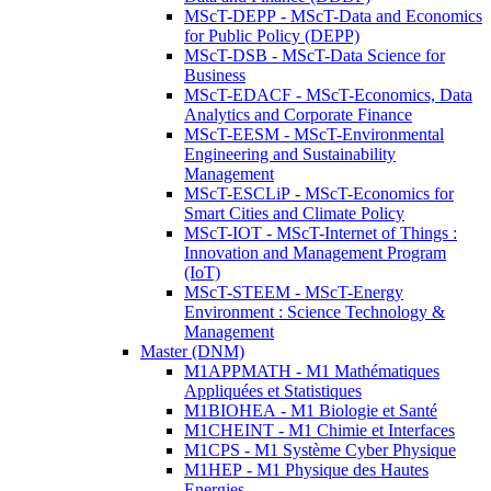
MScT-DEPP - MScT-Data and Economics
for Public Policy (DEPP)
MScT-DSB - MScT-Data Science for
Business
MScT-EDACF - MScT-Economics, Data
Analytics and Corporate Finance
MScT-EESM - MScT-Environmental
Engineering and Sustainability
Management
MScT-ESCLiP - MScT-Economics for
Smart Cities and Climate Policy
MScT-IOT - MScT-Internet of Things :
Innovation and Management Program
(IoT)
MScT-STEEM - MScT-Energy
Environment : Science Technology &
Management
Master (DNM)
M1APPMATH - M1 Mathématiques
Appliquées et Statistiques
M1BIOHEA - M1 Biologie et Santé
M1CHEINT - M1 Chimie et Interfaces
M1CPS - M1 Système Cyber Physique
M1HEP - M1 Physique des Hautes
Energies