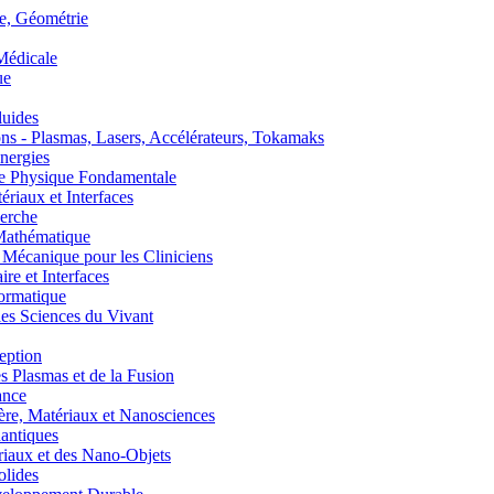
, Géométrie
édicale
ue
uides
s - Plasmas, Lasers, Accélérateurs, Tokamaks
nergies
de Physique Fondamentale
aux et Interfaces
erche
athématique
anique pour les Cliniciens
 et Interfaces
ormatique
s Sciences du Vivant
eption
lasmas et de la Fusion
ance
, Matériaux et Nanosciences
ntiques
aux et des Nano-Objets
lides