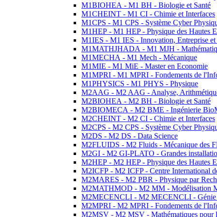
M1BIOHEA - M1 BH - Biologie et Santé
M1CHEINT - M1 CI - Chimie et Interfaces
M1CPS - M1 CPS - Système Cyber Physiq
M1HEP - M1 HEP - Physique des Hautes E
M1IES - M1 IES - Innovation, Entreprise et
M1MATHJHADA - M1 MJH - Mathématiqu
M1MECHA - M1 Mech - Mécanique
M1MIE - M1 MiE - Master en Economie
M1MPRI - M1 MPRI - Fondements de l'Inf
M1PHYSICS - M1 PHYS - Physique
M2AAG - M2 AAG - Analyse, Arithmétique
M2BIOHEA - M2 BH - Biologie et Santé
M2BIOMECA - M2 BME - Ingénierie BioM
M2CHEINT - M2 CI - Chimie et Interfaces
M2CPS - M2 CPS - Système Cyber Physiq
M2DS - M2 DS - Data Science
M2FLUIDS - M2 Fluids - Mécanique des Fl
M2GI - M2 GI-PLATO - Grandes installation
M2HEP - M2 HEP - Physique des Hautes E
M2ICFP - M2 ICFP - Centre International 
M2MARES - M2 PBR - Physique par Rech
M2MATHMOD - M2 MM - Modélisation M
M2MECENCLI - M2 MECENCLI - Génie Méc
M2MPRI - M2 MPRI - Fondements de l'Inf
M2MSV - M2 MSV - Mathématiques pour le