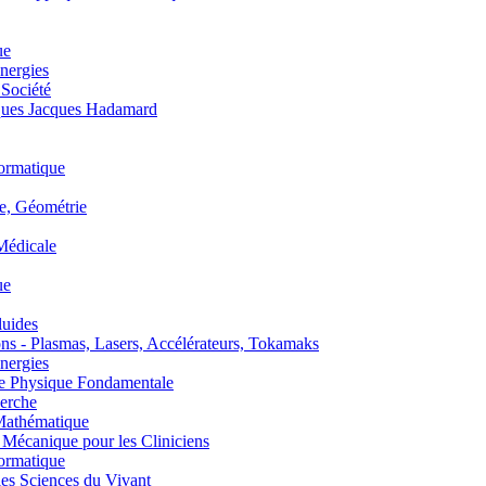
ue
nergies
 Société
es Jacques Hadamard
ormatique
, Géométrie
édicale
ue
uides
s - Plasmas, Lasers, Accélérateurs, Tokamaks
nergies
de Physique Fondamentale
erche
athématique
anique pour les Cliniciens
ormatique
s Sciences du Vivant