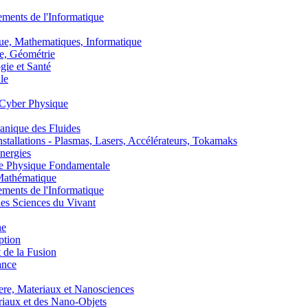
nts de l'Informatique
, Mathematiques, Informatique
, Géométrie
ie et Santé
le
Cyber Physique
nique des Fluides
lations - Plasmas, Lasers, Accélérateurs, Tokamaks
nergies
de Physique Fondamentale
athématique
nts de l'Informatique
s Sciences du Vivant
he
ption
 de la Fusion
ance
, Materiaux et Nanosciences
aux et des Nano-Objets