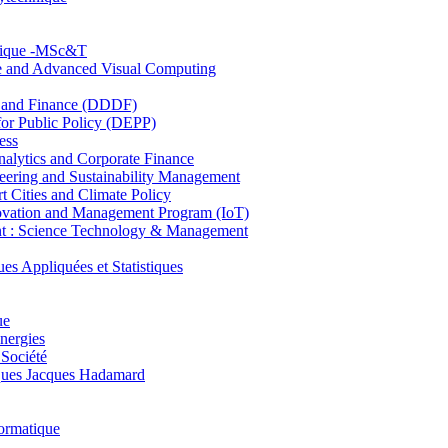
hnique -MSc&T
ce and Advanced Visual Computing
and Finance (DDDF)
r Public Policy (DEPP)
ess
ytics and Corporate Finance
ring and Sustainability Management
Cities and Climate Policy
ovation and Management Program (IoT)
: Science Technology & Management
ppliquées et Statistiques
ue
nergies
 Société
es Jacques Hadamard
ormatique