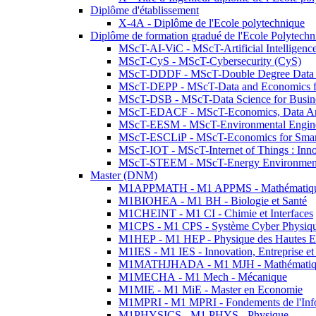
Diplôme d'établissement
X-4A - Diplôme de l'Ecole polytechnique
Diplôme de formation gradué de l'Ecole Polytec
MScT-AI-ViC - MScT-Artificial Intelligen
MScT-CyS - MScT-Cybersecurity (CyS)
MScT-DDDF - MScT-Double Degree Data 
MScT-DEPP - MScT-Data and Economics fo
MScT-DSB - MScT-Data Science for Busin
MScT-EDACF - MScT-Economics, Data Anal
MScT-EESM - MScT-Environmental Enginee
MScT-ESCLiP - MScT-Economics for Smart 
MScT-IOT - MScT-Internet of Things : Inn
MScT-STEEM - MScT-Energy Environment 
Master (DNM)
M1APPMATH - M1 APPMS - Mathématiques A
M1BIOHEA - M1 BH - Biologie et Santé
M1CHEINT - M1 CI - Chimie et Interfaces
M1CPS - M1 CPS - Système Cyber Physiq
M1HEP - M1 HEP - Physique des Hautes E
M1IES - M1 IES - Innovation, Entreprise et
M1MATHJHADA - M1 MJH - Mathématiqu
M1MECHA - M1 Mech - Mécanique
M1MIE - M1 MiE - Master en Economie
M1MPRI - M1 MPRI - Fondements de l'Inf
M1PHYSICS - M1 PHYS - Physique