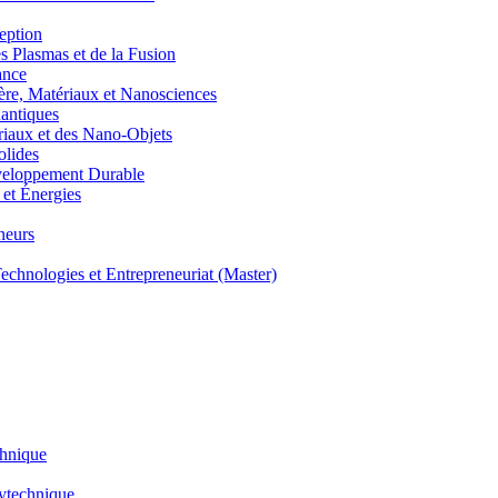
eption
lasmas et de la Fusion
ance
, Matériaux et Nanosciences
ntiques
aux et des Nano-Objets
lides
eloppement Durable
et Énergies
neurs
hnologies et Entrepreneuriat (Master)
chnique
lytechnique