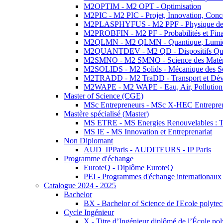
M2OPTIM - M2 OPT - Optimisation
M2PIC - M2 PIC - Projet, Innovation, Conc
M2PLASPHYFUS - M2 PPF - Physique des P
M2PROBFIN - M2 PF - Probabilités et Fin
M2QLMN - M2 QLMN - Quantique, Lumière
M2QUANTDEV - M2 QD - Dispositifs Qua
M2SMNO - M2 SMNO - Science des Matéri
M2SOLIDS - M2 Solids - Mécanique des So
M2TRADD - M2 TraDD - Transport et Dév
M2WAPE - M2 WAPE - Eau, Air, Pollution 
Master of Science (CGE)
MSc Entrepreneurs - MSc X-HEC Entrepre
Mastère spécialisé (Master)
MS ETRE - MS Energies Renouvelables : Tec
MS IE - MS Innovation et Entreprenariat
Non Diplomant
AUD_IPParis - AUDITEURS - IP Paris
Programme d'échange
EuroteQ - Diplôme EuroteQ
PEI - Programmes d'échange internationaux
Catalogue 2024 - 2025
Bachelor
BX - Bachelor of Science de l'Ecole polyte
Cycle Ingénieur
X - Titre d’Ingénieur diplômé de l’École po