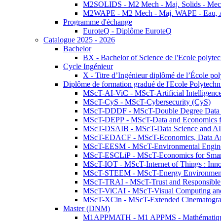
M2SOLIDS - M2 Mech - Maj. Solids - Meca
M2WAPE - M2 Mech - Maj. WAPE - Eau, Air
Programme d'échange
EuroteQ - Diplôme EuroteQ
Catalogue 2025 - 2026
Bachelor
BX - Bachelor of Science de l'Ecole polyte
Cycle Ingénieur
X - Titre d’Ingénieur diplômé de l’École po
Diplôme de formation gradué de l'Ecole Polytec
MScT-AI-ViC - MScT-Artificial Intelligen
MScT-CyS - MScT-Cybersecurity (CyS)
MScT-DDDF - MScT-Double Degree Data 
MScT-DEPP - MScT-Data and Economics fo
MScT-DSAIB - MScT-Data Science and AI 
MScT-EDACF - MScT-Economics, Data Anal
MScT-EESM - MScT-Environmental Enginee
MScT-ESCLiP - MScT-Economics for Smart 
MScT-IOT - MScT-Internet of Things : Inn
MScT-STEEM - MScT-Energy Environment 
MScT-TRAI - MScT-Trust and Responsible
MScT-ViCAI - MScT-Visual Computing and
MScT-XCin - MScT-Extended Cinematogr
Master (DNM)
M1APPMATH - M1 APPMS - Mathématiques A