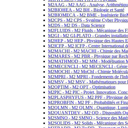
M2AAG - M2 AAG - Analyse, Arithmétique
M2BIOHEA - M2 BH - Biologie et Santé
M2BIOMECA - M2 BME - Ingénierie BioM
M2CPS - M2 CPS - Système Cyber Physiq
M2DS - M2 DS - Data Science
M2FLUIDS - M2 Fluids - Mécanique des Fl
M2GI - M2 GI-PLATO - Grandes installation
M2HEP - M2 HEP - Physique des Hautes E
M2ICFP - M2 ICFP - Centre International 
M2MACHI - M2 MACHI - Chimie des Matéri
M2MARES - M2 PBR - Physique par Rech
M2MATHMOD - M2 MM - Modélisation M
M2MECENCLI - M2 MECENCLI - Génie Méc
M2MOCHI - M2 MoChI - Chimie Moléculaire
M2MPRI - M2 MPRI - Fondements de l'Inf
M2MSV - M2 MSV - Mathématiques pour le
M2OPTIM - M2 OPT - Optimisation
M2PIC - M2 PIC - Projet, Innovation, Conc
M2PLASPHYFUS - M2 PPF - Physique des P
M2PROBFIN - M2 PF - Probabilités et Fin
M2QLMN - M2 QLMN - Quantique, Lumière
M2QUANTDEV - M2 QD - Dispositifs Qua
M2SMNO - M2 SMNO - Science des Matéri
M2SOLIDS - M2 Solids - Mécanique des So