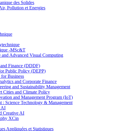
nique des Solides
, Pollution et Energies
chnique
lytechnique
hnique -MSc&T
ce and Advanced Visual Computing
and Finance (DDDF)
r Public Policy (DEPP)
for Business
ytics and Corporate Finance
ring and Sustainability Management
Cities and Climate Policy
ovation and Management Program (IoT)
: Science Technology & Management
 AI
 Creative AI
aphy XCin
ppliquées et Statistiques