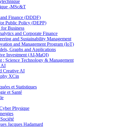
lytechnique
hnique -MSc&T
and Finance (DDDF)
r Public Policy (DEPP)
for Business
ytics and Corporate Finance
ring and Sustainability Management
ovation and Management Program (IoT)
ls, Graphs and Applications
ive Investment (AI-MaQI)
: Science Technology & Management
 AI
 Creative AI
aphy XCin
es et Statistiques
ie et Santé
le
Cyber Physique
nergies
 Société
es Jacques Hadamard