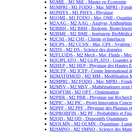
M1MIE - M1 MiE - Master en Economie
M1MPRI - M1 FODQ - Maj. MPRI - Fondeme
M1PHYS - M1 PHYS - Physique
M1QMI - M1 FODQ - Maj. QMI - Quantique
M2AAG - M2 AAG - Analyse, Arithmétique
M2BBH - M2 BBH - Biologie, Biotechnolog
M2BME - M2 BME - Ingénierie BioMédica
M2CHI - M2 CHI - Chimie et Interfaces
M2CPS - M2 CCSN - Maj. CPS - Système 
M2DS - M2 DS - Science des données
M2FLUIDS - M2 Mech - Maj. Fluids - Meca
M2GIPLATO - M2 GI-PLATO - Grandes instal
M2HEP - M2 HEP - Physique des Hautes E
M2ICFP - M2 ICFP - Centre International 
M2MATHMOD - M2 MM - Modélisation M
M2MPRI - M2 FODQ - Maj. MPRI - Fondeme
M2MSV - M2 MSV - Mathématiques pour le
M2OPTIM - M2 OPT - Optimisation
M2PBR - M2 PBR - Physique par Recherc
M2PIC - M2 PIC - Projet Innovation Conce
M2PPF - M2 PPF - Physique des Plasmas et
M2PROBFIN - M2 PF - Probabilités et Fin
M2QD - M2 QD - Dispositifs Quantiques
M2QLMN - M2 QLMN - Quantique, Lumiere
M2SMNO - M2 SMNO - Science des Materi