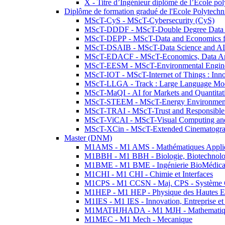
X - Titre d’Ingénieur diplômé de l’École po
Diplôme de formation gradué de l'Ecole Polytec
MScT-CyS - MScT-Cybersecurity (CyS)
MScT-DDDF - MScT-Double Degree Data 
MScT-DEPP - MScT-Data and Economics fo
MScT-DSAIB - MScT-Data Science and AI 
MScT-EDACF - MScT-Economics, Data Anal
MScT-EESM - MScT-Environmental Enginee
MScT-IOT - MScT-Internet of Things : Inn
MScT-LLGA - Track : Large Language Mode
MScT-MaQI - AI for Markets and Quantitat
MScT-STEEM - MScT-Energy Environment 
MScT-TRAI - MScT-Trust and Responsible
MScT-ViCAI - MScT-Visual Computing and
MScT-XCin - MScT-Extended Cinematogr
Master (DNM)
M1AMS - M1 AMS - Mathématiques Appliqué
M1BBH - M1 BBH - Biologie, Biotechnolog
M1BME - M1 BME - Ingénierie BioMédica
M1CHI - M1 CHI - Chimie et Interfaces
M1CPS - M1 CCSN - Maj. CPS - Système 
M1HEP - M1 HEP - Physique des Hautes E
M1IES - M1 IES - Innovation, Entreprise et
M1MATHJHADA - M1 MJH - Mathematiqu
M1MEC - M1 Mech - Mecanique