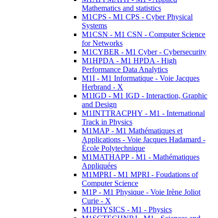
Mathematics and statistics
M1CPS - M1 CPS - Cyber Physical
Systems
M1CSN - M1 CSN - Computer Science
for Networks
M1CYBER - M1 Cyber - Cybersecurity
M1HPDA - M1 HPDA - High
Performance Data Analytics
M1I - M1 Informatique - Voie Jacques
Herbrand - X
M1IGD - M1 IGD - Interaction, Graphic
and Design
M1INTTRACPHY - M1 - International
Track in Physics
M1MAP - M1 Mathématiques et
Applications - Voie Jacques Hadamard -
École Polytechnique
M1MATHAPP - M1 - Mathématiques
Appliquées
M1MPRI - M1 MPRI - Foudations of
Computer Science
M1P - M1 Physique - Voie Irène Joliot
Curie - X
M1PHYSICS - M1 - Physics