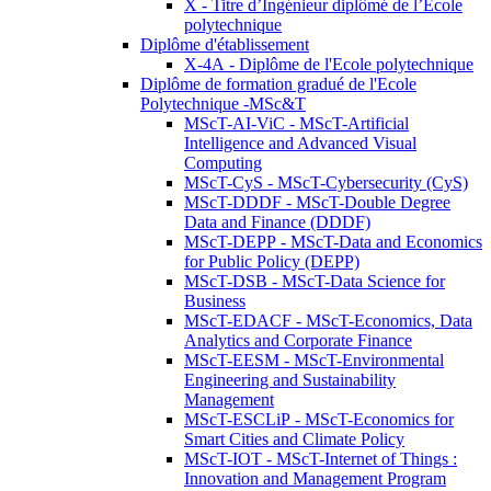
X - Titre d’Ingénieur diplômé de l’École
polytechnique
Diplôme d'établissement
X-4A - Diplôme de l'Ecole polytechnique
Diplôme de formation gradué de l'Ecole
Polytechnique -MSc&T
MScT-AI-ViC - MScT-Artificial
Intelligence and Advanced Visual
Computing
MScT-CyS - MScT-Cybersecurity (CyS)
MScT-DDDF - MScT-Double Degree
Data and Finance (DDDF)
MScT-DEPP - MScT-Data and Economics
for Public Policy (DEPP)
MScT-DSB - MScT-Data Science for
Business
MScT-EDACF - MScT-Economics, Data
Analytics and Corporate Finance
MScT-EESM - MScT-Environmental
Engineering and Sustainability
Management
MScT-ESCLiP - MScT-Economics for
Smart Cities and Climate Policy
MScT-IOT - MScT-Internet of Things :
Innovation and Management Program