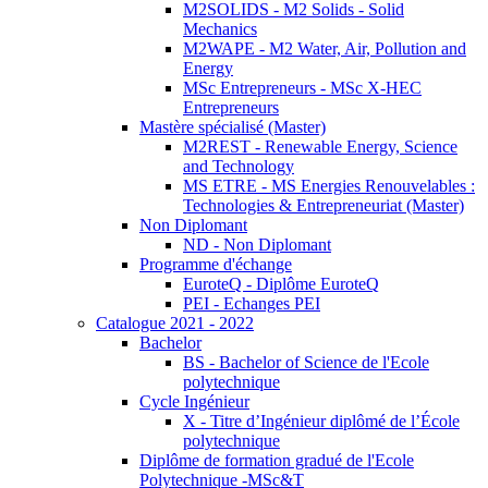
M2SOLIDS - M2 Solids - Solid
Mechanics
M2WAPE - M2 Water, Air, Pollution and
Energy
MSc Entrepreneurs - MSc X-HEC
Entrepreneurs
Mastère spécialisé (Master)
M2REST - Renewable Energy, Science
and Technology
MS ETRE - MS Energies Renouvelables :
Technologies & Entrepreneuriat (Master)
Non Diplomant
ND - Non Diplomant
Programme d'échange
EuroteQ - Diplôme EuroteQ
PEI - Echanges PEI
Catalogue 2021 - 2022
Bachelor
BS - Bachelor of Science de l'Ecole
polytechnique
Cycle Ingénieur
X - Titre d’Ingénieur diplômé de l’École
polytechnique
Diplôme de formation gradué de l'Ecole
Polytechnique -MSc&T