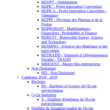
M2OPT - Optimisation
M2PIC - Projet Innovation Conception
M2PICA - Projet Innovation Conception -
Alternance
M2PPF - Physique des Plasmas et de la
Fusion
M2PROBAFI - Mathématiques
Financières : Probabilités et Finance
M2REST - Renewable Energy, Science
and Technology
M2SMNO - Sciences des Matériaux et des
nano-objets
M2TRADD - Transport et Développement
Durable - TRADD
MBIOENT - Master Bio-entrepreneur
Non Diplomant
ND - Non Diplomant
Catalogue 2018 - 2019
Bachelor
BS - Bachelor of Science de l'Ecole
polytechnique
Cycle Ingénieur
X - Diplôme d'ingénieur de l'Ecole
polytechnique
Diplôme de formation gradué de l'Ecole