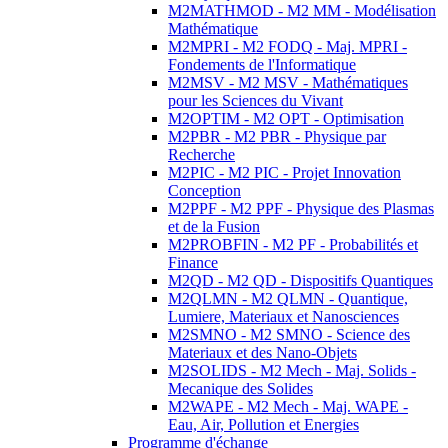
M2MATHMOD - M2 MM - Modélisation
Mathématique
M2MPRI - M2 FODQ - Maj. MPRI -
Fondements de l'Informatique
M2MSV - M2 MSV - Mathématiques
pour les Sciences du Vivant
M2OPTIM - M2 OPT - Optimisation
M2PBR - M2 PBR - Physique par
Recherche
M2PIC - M2 PIC - Projet Innovation
Conception
M2PPF - M2 PPF - Physique des Plasmas
et de la Fusion
M2PROBFIN - M2 PF - Probabilités et
Finance
M2QD - M2 QD - Dispositifs Quantiques
M2QLMN - M2 QLMN - Quantique,
Lumiere, Materiaux et Nanosciences
M2SMNO - M2 SMNO - Science des
Materiaux et des Nano-Objets
M2SOLIDS - M2 Mech - Maj. Solids -
Mecanique des Solides
M2WAPE - M2 Mech - Maj. WAPE -
Eau, Air, Pollution et Energies
Programme d'échange