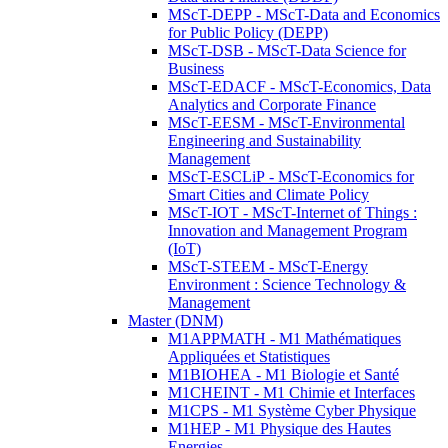
MScT-DEPP - MScT-Data and Economics
for Public Policy (DEPP)
MScT-DSB - MScT-Data Science for
Business
MScT-EDACF - MScT-Economics, Data
Analytics and Corporate Finance
MScT-EESM - MScT-Environmental
Engineering and Sustainability
Management
MScT-ESCLiP - MScT-Economics for
Smart Cities and Climate Policy
MScT-IOT - MScT-Internet of Things :
Innovation and Management Program
(IoT)
MScT-STEEM - MScT-Energy
Environment : Science Technology &
Management
Master (DNM)
M1APPMATH - M1 Mathématiques
Appliquées et Statistiques
M1BIOHEA - M1 Biologie et Santé
M1CHEINT - M1 Chimie et Interfaces
M1CPS - M1 Système Cyber Physique
M1HEP - M1 Physique des Hautes
Energies