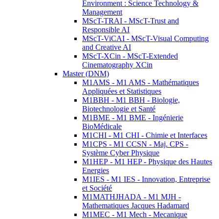
Environment : Science Technology &
Management
MScT-TRAI - MScT-Trust and
Responsible AI
MScT-ViCAI - MScT-Visual Computing
and Creative AI
MScT-XCin - MScT-Extended
Cinematography XCin
Master (DNM)
M1AMS - M1 AMS - Mathématiques
Appliquées et Statistiques
M1BBH - M1 BBH - Biologie,
Biotechnologie et Santé
M1BME - M1 BME - Ingénierie
BioMédicale
M1CHI - M1 CHI - Chimie et Interfaces
M1CPS - M1 CCSN - Maj. CPS -
Système Cyber Physique
M1HEP - M1 HEP - Physique des Hautes
Energies
M1IES - M1 IES - Innovation, Entreprise
et Société
M1MATHJHADA - M1 MJH -
Mathematiques Jacques Hadamard
M1MEC - M1 Mech - Mecanique