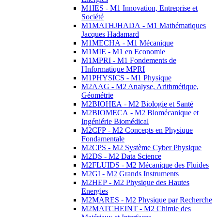
M1IES - M1 Innovation, Entreprise et
Société
M1MATHJHADA - M1 Mathématiques
Jacques Hadamard
M1MECHA - M1 Mécanique
M1MIE - M1 en Economie
M1MPRI - M1 Fondements de
l'Informatique MPRI
M1PHYSICS - M1 Physique
M2AAG - M2 Analyse, Arithmétique,
Géométrie
M2BIOHEA - M2 Biologie et Santé
M2BIOMECA - M2 Biomécanique et
Ingéniérie Biomédical
M2CFP - M2 Concepts en Physique
Fondamentale
M2CPS - M2 Système Cyber Physique
M2DS - M2 Data Science
M2FLUIDS - M2 Mécanique des Fluides
M2GI - M2 Grands Instruments
M2HEP - M2 Physique des Hautes
Energies
M2MARES - M2 Physique par Recherche
M2MATCHEINT - M2 Chimie des