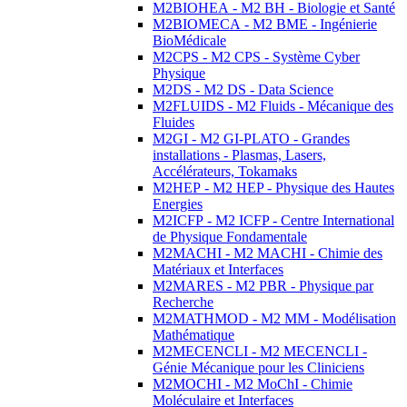
M2BIOHEA - M2 BH - Biologie et Santé
M2BIOMECA - M2 BME - Ingénierie
BioMédicale
M2CPS - M2 CPS - Système Cyber
Physique
M2DS - M2 DS - Data Science
M2FLUIDS - M2 Fluids - Mécanique des
Fluides
M2GI - M2 GI-PLATO - Grandes
installations - Plasmas, Lasers,
Accélérateurs, Tokamaks
M2HEP - M2 HEP - Physique des Hautes
Energies
M2ICFP - M2 ICFP - Centre International
de Physique Fondamentale
M2MACHI - M2 MACHI - Chimie des
Matériaux et Interfaces
M2MARES - M2 PBR - Physique par
Recherche
M2MATHMOD - M2 MM - Modélisation
Mathématique
M2MECENCLI - M2 MECENCLI -
Génie Mécanique pour les Cliniciens
M2MOCHI - M2 MoChI - Chimie
Moléculaire et Interfaces