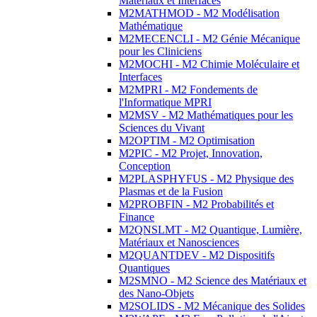
Matériaux et Interfaces
M2MATHMOD - M2 Modélisation
Mathématique
M2MECENCLI - M2 Génie Mécanique
pour les Cliniciens
M2MOCHI - M2 Chimie Moléculaire et
Interfaces
M2MPRI - M2 Fondements de
l'Informatique MPRI
M2MSV - M2 Mathématiques pour les
Sciences du Vivant
M2OPTIM - M2 Optimisation
M2PIC - M2 Projet, Innovation,
Conception
M2PLASPHYFUS - M2 Physique des
Plasmas et de la Fusion
M2PROBFIN - M2 Probabilités et
Finance
M2QNSLMT - M2 Quantique, Lumière,
Matériaux et Nanosciences
M2QUANTDEV - M2 Dispositifs
Quantiques
M2SMNO - M2 Science des Matériaux et
des Nano-Objets
M2SOLIDS - M2 Mécanique des Solides