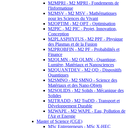
M2MPRI - M2 MPRI - Fondements de
l'Informatique
M2MSV - M2 MSV - Mathématiques
pour les Sciences du Vivant
M2OPTIM - M2 OPT - Optimisation
M2PIC - M2 PIC - Projet, Innovation,
Conception
M2PLASPHYFUS - M2 PPF - Physique
des Plasmas et de la Fusion
M2PROBFIN - M2 PF - Probabilités et
Finance
M2QLMN - M2 QLMN - Quantique,
Lumière, Matériaux et Nanosciences
M2QUANTDEV - M2 QD - Dispositifs
Quantiques
M2SMNO - M2 SMNO - Science des
Matériaux et des Nano-Objets
M2SOLIDS - M2 Solids - Mécanique des
Solides
M2TRADD - M2 TraDD - Transport et
Développement Durable
M2WAPE - M2 WAPE - Eau, Pollution de
l'Air et Energie
Master of Science (CGE)
MSc Entrepreneurs - MSc X-HEC