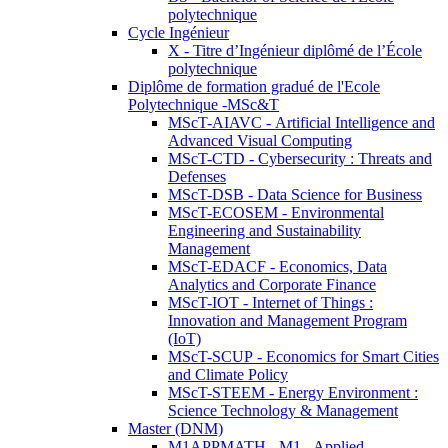
polytechnique
Cycle Ingénieur
X - Titre d’Ingénieur diplômé de l’École
polytechnique
Diplôme de formation gradué de l'Ecole
Polytechnique -MSc&T
MScT-AIAVC - Artificial Intelligence and
Advanced Visual Computing
MScT-CTD - Cybersecurity : Threats and
Defenses
MScT-DSB - Data Science for Business
MScT-ECOSEM - Environmental
Engineering and Sustainability
Management
MScT-EDACF - Economics, Data
Analytics and Corporate Finance
MScT-IOT - Internet of Things :
Innovation and Management Program
(IoT)
MScT-SCUP - Economics for Smart Cities
and Climate Policy
MScT-STEEM - Energy Environment :
Science Technology & Management
Master (DNM)
M1APPMATH - M1 - Applied