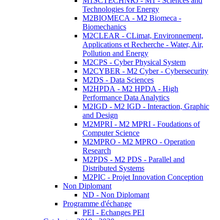
M1SCTECHNRJ - M1 - Sciences and
Technologies for Energy
M2BIOMECA - M2 Biomeca -
Biomechanics
M2CLEAR - CLimat, Environnement,
Applications et Recherche - Water, Air,
Pollution and Energy
M2CPS - Cyber Physical System
M2CYBER - M2 Cyber - Cybersecurity
M2DS - Data Sciences
M2HPDA - M2 HPDA - High
Performance Data Analytics
M2IGD - M2 IGD - Interaction, Graphic
and Design
M2MPRI - M2 MPRI - Foudations of
Computer Science
M2MPRO - M2 MPRO - Operation
Research
M2PDS - M2 PDS - Parallel and
Distributed Systems
M2PIC - Projet Innovation Conception
Non Diplomant
ND - Non Diplomant
Programme d'échange
PEI - Echanges PEI