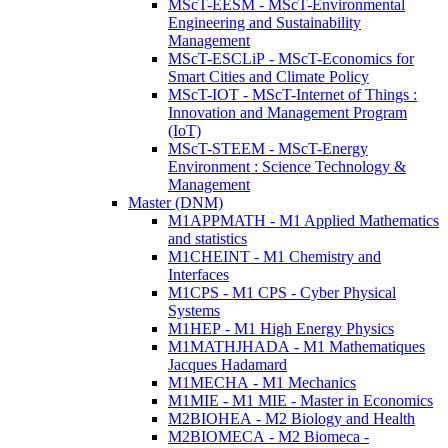
MScT-EESM - MScT-Environmental
Engineering and Sustainability
Management
MScT-ESCLiP - MScT-Economics for
Smart Cities and Climate Policy
MScT-IOT - MScT-Internet of Things :
Innovation and Management Program
(IoT)
MScT-STEEM - MScT-Energy
Environment : Science Technology &
Management
Master (DNM)
M1APPMATH - M1 Applied Mathematics
and statistics
M1CHEINT - M1 Chemistry and
Interfaces
M1CPS - M1 CPS - Cyber Physical
Systems
M1HEP - M1 High Energy Physics
M1MATHJHADA - M1 Mathematiques
Jacques Hadamard
M1MECHA - M1 Mechanics
M1MIE - M1 MIE - Master in Economics
M2BIOHEA - M2 Biology and Health
M2BIOMECA - M2 Biomeca -