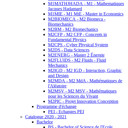
M1MATHJHADA - M1 - Mathematiques
Jacques Hadamard
M1MIE - M1 MiE - Master in Economics
M2BIOMECA - M2 Biomeca -
Biomechanics
M2BM - M2 Biomechanics
M2CFP - M2 CFP - Concepts in
Fundamental Physics
M2CPS - Cyber Physical System
M2DS - Data Sciences
M2ENERG - Master 2 Énergie
M2FLUIDS - M2 Fluids - Fluid
Mechanics
M2IGD - M2 IGD - Interaction, Graphic
and Design
M2MDA - M2 MdA - Mathématiques de
l'Aléatoire
M2MSV - M2 MSV - Mathématiques
pour les Sciences du Vivant
M2PIC - Projet Innovation Conception
Programme d'échange
PEI - Echanges PEI
Catalogue 2020 - 2021
Bachelor
BS - Bachelor of Science de l'Ecole