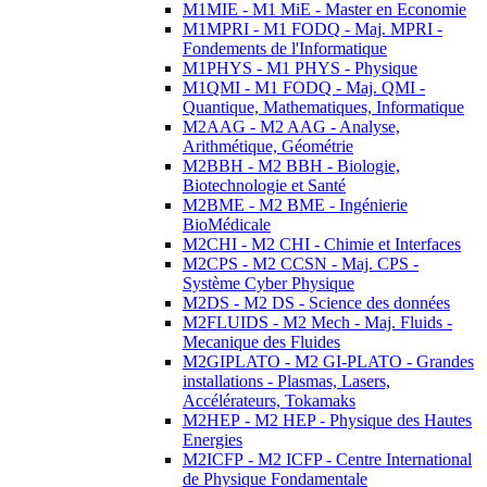
M1MIE - M1 MiE - Master en Economie
M1MPRI - M1 FODQ - Maj. MPRI -
Fondements de l'Informatique
M1PHYS - M1 PHYS - Physique
M1QMI - M1 FODQ - Maj. QMI -
Quantique, Mathematiques, Informatique
M2AAG - M2 AAG - Analyse,
Arithmétique, Géométrie
M2BBH - M2 BBH - Biologie,
Biotechnologie et Santé
M2BME - M2 BME - Ingénierie
BioMédicale
M2CHI - M2 CHI - Chimie et Interfaces
M2CPS - M2 CCSN - Maj. CPS -
Système Cyber Physique
M2DS - M2 DS - Science des données
M2FLUIDS - M2 Mech - Maj. Fluids -
Mecanique des Fluides
M2GIPLATO - M2 GI-PLATO - Grandes
installations - Plasmas, Lasers,
Accélérateurs, Tokamaks
M2HEP - M2 HEP - Physique des Hautes
Energies
M2ICFP - M2 ICFP - Centre International
de Physique Fondamentale