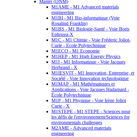
Master (DNM)
M1AME - M1 Advanced materials
engineering
M1BI - M1 Bio-informatique (Voie
Rosalind Franklin)
M1BS - M1 Biologie-Santé - Voie Boris
Ephrussi-X
M1C - M1 Chimie - Voie Fréderic Joliot-
Curie - Ecole Polytechnique
M1ECO - M1 Economie
M1HEP - M1 High Energy Physics
M1I - M1 Informatique - Voie Jacques
Herbrand - X
M1IESVIT - M1 Innovation, Entreprise, et
Société - Voie Innovation technologique
M1MAP - M1 Mathématiques et
Applications - Voie Jacques Hadamard -
École Polytechnique
M1P - M1 Physique - Voie Irène Joliot
Curie - X
M1STEPE - M1 STEPE - Sciences pour
les défis de l'environnement/Sciences for
environmentals challenges
M2AME - Advanced materials
engineering