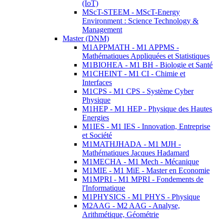
(IoT)
MScT-STEEM - MScT-Energy
Environment : Science Technology &
Management
Master (DNM)
M1APPMATH - M1 APPMS -
Mathématiques Appliquées et Statistiques
M1BIOHEA - M1 BH - Biologie et Santé
M1CHEINT - M1 CI - Chimie et
Interfaces
M1CPS - M1 CPS - Système Cyber
Physique
M1HEP - M1 HEP - Physique des Hautes
Energies
M1IES - M1 IES - Innovation, Entreprise
et Société
M1MATHJHADA - M1 MJH -
Mathématiques Jacques Hadamard
M1MECHA - M1 Mech - Mécanique
M1MIE - M1 MiE - Master en Economie
M1MPRI - M1 MPRI - Fondements de
l'Informatique
M1PHYSICS - M1 PHYS - Physique
M2AAG - M2 AAG - Analyse,
Arithmétique, Géométrie