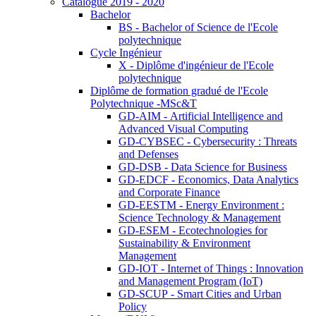
Catalogue 2019 - 2020
Bachelor
BS - Bachelor of Science de l'Ecole
polytechnique
Cycle Ingénieur
X - Diplôme d'ingénieur de l'Ecole
polytechnique
Diplôme de formation gradué de l'Ecole
Polytechnique -MSc&T
GD-AIM - Artificial Intelligence and
Advanced Visual Computing
GD-CYBSEC - Cybersecurity : Threats
and Defenses
GD-DSB - Data Science for Business
GD-EDCF - Economics, Data Analytics
and Corporate Finance
GD-EESTM - Energy Environment :
Science Technology & Management
GD-ESEM - Ecotechnologies for
Sustainability & Environment
Management
GD-IOT - Internet of Things : Innovation
and Management Program (IoT)
GD-SCUP - Smart Cities and Urban
Policy