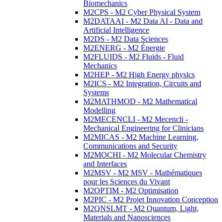
Biomechanics
M2CPS - M2 Cyber Physical System
M2DATAAI - M2 Data AI - Data and
Artificial Intelligence
M2DS - M2 Data Sciences
M2ENERG - M2 Énergie
M2FLUIDS - M2 Fluids - Fluid
Mechanics
M2HEP - M2 High Energy physics
M2ICS - M2 Integration, Circuits and
Systems
M2MATHMOD - M2 Mathematical
Modelling
M2MECENCLI - M2 Mecencli -
Mechanical Engineering for Clinicians
M2MICAS - M2 Machine Learning,
Communications and Security
M2MOCHI - M2 Molecular Chemistry
and Interfaces
M2MSV - M2 MSV - Mathématiques
pour les Sciences du Vivant
M2OPTIM - M2 Optimisation
M2PIC - M2 Projet Innovation Conception
M2QNSLMT - M2 Quantum, Light,
Materials and Nanosciences