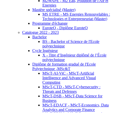
M2WAPE - M2 Eau, Pollution de l'Air et
Energies
Mastère spécialisé (Master)
MS ETRE - MS Energies Renouvelables :
Technologies et Entrepreneuriat (Master)
Programme d'échange
EuroteQ - Diplôme EuroteQ
Catalogue 2022 - 2023
Bachelor
BS - Bachelor of Science de l'Ecole
polytechnique
Cycle Ingénieur
X - Titre d’Ingénieur diplômé de l’École
polytechnique
Diplôme de formation gradué de l'Ecole
Polytechnique -MSc&T
MScT-AI-ViC - MScT-Artificial
Intelligence and Advanced Visual
Computing
MScT-CTD - MScT-Cybersecurity :
Threats and Defenses
MScT-DSB - MScT-Data Science for
Business
MScT-EDACF - MScT-Economics, Data
Analytics and Corporate Finance