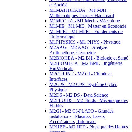
et Société
M1MATHJHADA - M1 MJH -
Mathématiques Jacques Hadamard
M1MECHA - M1 Mech - Mécanique
M1MIE - M1 MiE - Master en Economie
M1MPRI - M1 MPRI - Fondements de
l'Informatique
M1PHYSICS - M1 PHYS - Physique
M2AAG - M2 AAG - Analyse,
Arithmétique, Géométrie
M2BIOHEA - M2 BH - Biologie et Santé
M2BIOMECA - M2 BME - Ingénierie
BioMédicale
M2CHEINT - M2 CI - Chimie et
Interfaces
M2CPS - M2 CPS - Système Cyber
Physique
M2DS - M2 DS - Data Science
M2FLUIDS - M2 Fluids - Mécanique des
Fluides
M2GI - M2 GI-PLATO - Grandes
installations - Plasmas, Lasers,
Accélérateurs, Tokamaks
M2HEP - M2 HEP - Physique des Hautes