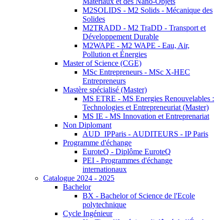
Matériaux et des Nano-Objets
M2SOLIDS - M2 Solids - Mécanique des
Solides
M2TRADD - M2 TraDD - Transport et
Développement Durable
M2WAPE - M2 WAPE - Eau, Air,
Pollution et Énergies
Master of Science (CGE)
MSc Entrepreneurs - MSc X-HEC
Entrepreneurs
Mastère spécialisé (Master)
MS ETRE - MS Energies Renouvelables :
Technologies et Entrepreneuriat (Master)
MS IE - MS Innovation et Entreprenariat
Non Diplomant
AUD_IPParis - AUDITEURS - IP Paris
Programme d'échange
EuroteQ - Diplôme EuroteQ
PEI - Programmes d'échange
internationaux
Catalogue 2024 - 2025
Bachelor
BX - Bachelor of Science de l'Ecole
polytechnique
Cycle Ingénieur