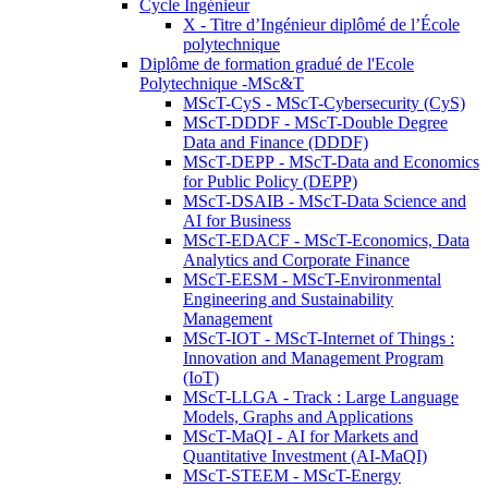
Cycle Ingénieur
X - Titre d’Ingénieur diplômé de l’École
polytechnique
Diplôme de formation gradué de l'Ecole
Polytechnique -MSc&T
MScT-CyS - MScT-Cybersecurity (CyS)
MScT-DDDF - MScT-Double Degree
Data and Finance (DDDF)
MScT-DEPP - MScT-Data and Economics
for Public Policy (DEPP)
MScT-DSAIB - MScT-Data Science and
AI for Business
MScT-EDACF - MScT-Economics, Data
Analytics and Corporate Finance
MScT-EESM - MScT-Environmental
Engineering and Sustainability
Management
MScT-IOT - MScT-Internet of Things :
Innovation and Management Program
(IoT)
MScT-LLGA - Track : Large Language
Models, Graphs and Applications
MScT-MaQI - AI for Markets and
Quantitative Investment (AI-MaQI)
MScT-STEEM - MScT-Energy