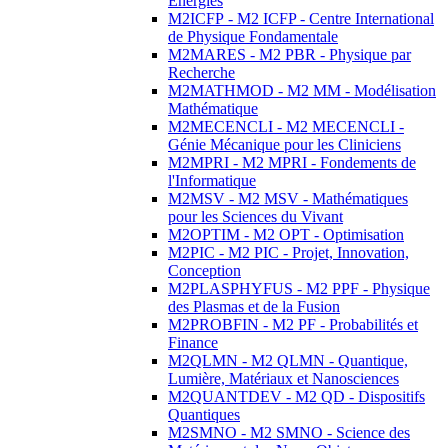
Energies
M2ICFP - M2 ICFP - Centre International
de Physique Fondamentale
M2MARES - M2 PBR - Physique par
Recherche
M2MATHMOD - M2 MM - Modélisation
Mathématique
M2MECENCLI - M2 MECENCLI -
Génie Mécanique pour les Cliniciens
M2MPRI - M2 MPRI - Fondements de
l'Informatique
M2MSV - M2 MSV - Mathématiques
pour les Sciences du Vivant
M2OPTIM - M2 OPT - Optimisation
M2PIC - M2 PIC - Projet, Innovation,
Conception
M2PLASPHYFUS - M2 PPF - Physique
des Plasmas et de la Fusion
M2PROBFIN - M2 PF - Probabilités et
Finance
M2QLMN - M2 QLMN - Quantique,
Lumière, Matériaux et Nanosciences
M2QUANTDEV - M2 QD - Dispositifs
Quantiques
M2SMNO - M2 SMNO - Science des