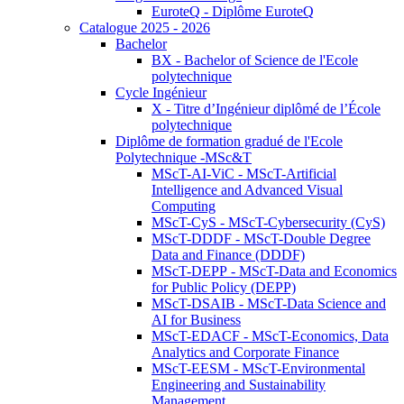
EuroteQ - Diplôme EuroteQ
Catalogue 2025 - 2026
Bachelor
BX - Bachelor of Science de l'Ecole
polytechnique
Cycle Ingénieur
X - Titre d’Ingénieur diplômé de l’École
polytechnique
Diplôme de formation gradué de l'Ecole
Polytechnique -MSc&T
MScT-AI-ViC - MScT-Artificial
Intelligence and Advanced Visual
Computing
MScT-CyS - MScT-Cybersecurity (CyS)
MScT-DDDF - MScT-Double Degree
Data and Finance (DDDF)
MScT-DEPP - MScT-Data and Economics
for Public Policy (DEPP)
MScT-DSAIB - MScT-Data Science and
AI for Business
MScT-EDACF - MScT-Economics, Data
Analytics and Corporate Finance
MScT-EESM - MScT-Environmental
Engineering and Sustainability
Management