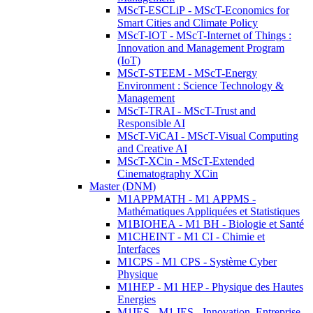
MScT-ESCLiP - MScT-Economics for
Smart Cities and Climate Policy
MScT-IOT - MScT-Internet of Things :
Innovation and Management Program
(IoT)
MScT-STEEM - MScT-Energy
Environment : Science Technology &
Management
MScT-TRAI - MScT-Trust and
Responsible AI
MScT-ViCAI - MScT-Visual Computing
and Creative AI
MScT-XCin - MScT-Extended
Cinematography XCin
Master (DNM)
M1APPMATH - M1 APPMS -
Mathématiques Appliquées et Statistiques
M1BIOHEA - M1 BH - Biologie et Santé
M1CHEINT - M1 CI - Chimie et
Interfaces
M1CPS - M1 CPS - Système Cyber
Physique
M1HEP - M1 HEP - Physique des Hautes
Energies
M1IES - M1 IES - Innovation, Entreprise