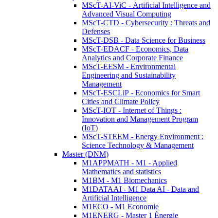
MScT-AI-ViC - Artificial Intelligence and
Advanced Visual Computing
MScT-CTD - Cybersecurity : Threats and
Defenses
MScT-DSB - Data Science for Business
MScT-EDACF - Economics, Data
Analytics and Corporate Finance
MScT-EESM - Environmental
Engineering and Sustainability
Management
MScT-ESCLiP - Economics for Smart
Cities and Climate Policy
MScT-IOT - Internet of Things :
Innovation and Management Program
(IoT)
MScT-STEEM - Energy Environment :
Science Technology & Management
Master (DNM)
M1APPMATH - M1 - Applied
Mathematics and statistics
M1BM - M1 Biomechanics
M1DATAAI - M1 Data AI - Data and
Artificial Intelligence
M1ECO - M1 Economie
M1ENERG - Master 1 Énergie