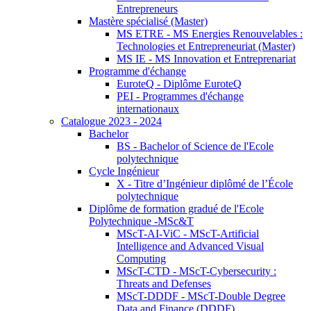
Entrepreneurs
Mastère spécialisé (Master)
MS ETRE - MS Energies Renouvelables :
Technologies et Entrepreneuriat (Master)
MS IE - MS Innovation et Entreprenariat
Programme d'échange
EuroteQ - Diplôme EuroteQ
PEI - Programmes d'échange
internationaux
Catalogue 2023 - 2024
Bachelor
BS - Bachelor of Science de l'Ecole
polytechnique
Cycle Ingénieur
X - Titre d’Ingénieur diplômé de l’École
polytechnique
Diplôme de formation gradué de l'Ecole
Polytechnique -MSc&T
MScT-AI-ViC - MScT-Artificial
Intelligence and Advanced Visual
Computing
MScT-CTD - MScT-Cybersecurity :
Threats and Defenses
MScT-DDDF - MScT-Double Degree
Data and Finance (DDDF)