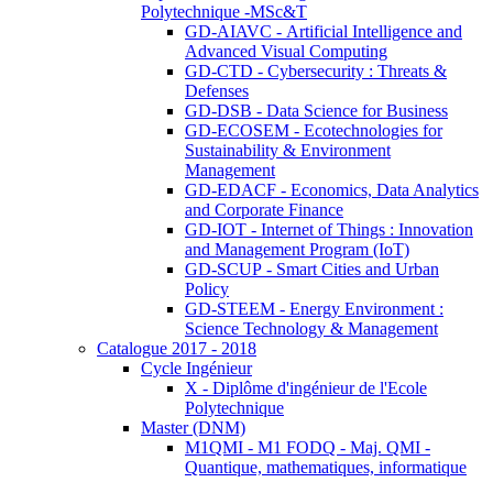
Polytechnique -MSc&T
GD-AIAVC - Artificial Intelligence and
Advanced Visual Computing
GD-CTD - Cybersecurity : Threats &
Defenses
GD-DSB - Data Science for Business
GD-ECOSEM - Ecotechnologies for
Sustainability & Environment
Management
GD-EDACF - Economics, Data Analytics
and Corporate Finance
GD-IOT - Internet of Things : Innovation
and Management Program (IoT)
GD-SCUP - Smart Cities and Urban
Policy
GD-STEEM - Energy Environment :
Science Technology & Management
Catalogue 2017 - 2018
Cycle Ingénieur
X - Diplôme d'ingénieur de l'Ecole
Polytechnique
Master (DNM)
M1QMI - M1 FODQ - Maj. QMI -
Quantique, mathematiques, informatique