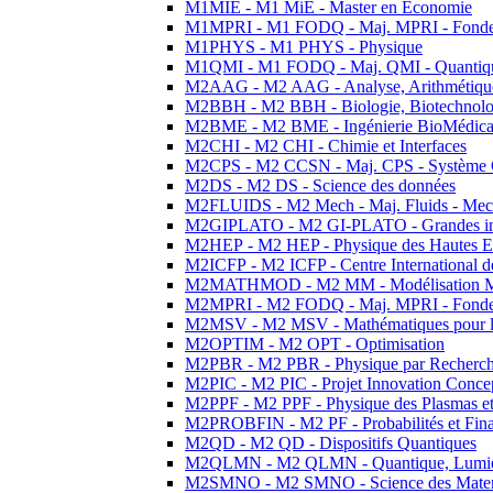
M1MIE - M1 MiE - Master en Economie
M1MPRI - M1 FODQ - Maj. MPRI - Fondeme
M1PHYS - M1 PHYS - Physique
M1QMI - M1 FODQ - Maj. QMI - Quantique
M2AAG - M2 AAG - Analyse, Arithmétique
M2BBH - M2 BBH - Biologie, Biotechnolog
M2BME - M2 BME - Ingénierie BioMédica
M2CHI - M2 CHI - Chimie et Interfaces
M2CPS - M2 CCSN - Maj. CPS - Système 
M2DS - M2 DS - Science des données
M2FLUIDS - M2 Mech - Maj. Fluids - Meca
M2GIPLATO - M2 GI-PLATO - Grandes instal
M2HEP - M2 HEP - Physique des Hautes E
M2ICFP - M2 ICFP - Centre International 
M2MATHMOD - M2 MM - Modélisation M
M2MPRI - M2 FODQ - Maj. MPRI - Fondeme
M2MSV - M2 MSV - Mathématiques pour le
M2OPTIM - M2 OPT - Optimisation
M2PBR - M2 PBR - Physique par Recherc
M2PIC - M2 PIC - Projet Innovation Conce
M2PPF - M2 PPF - Physique des Plasmas et
M2PROBFIN - M2 PF - Probabilités et Fin
M2QD - M2 QD - Dispositifs Quantiques
M2QLMN - M2 QLMN - Quantique, Lumiere
M2SMNO - M2 SMNO - Science des Materi