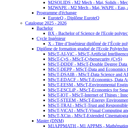
M2SOLIDS - M2 Mech - Maj. Solids - Meca
M2WAPE - M2 Mech - Maj. WAPE - Eau, Air
Programme d'échange
EuroteQ - Diplôme EuroteQ
Catalogue 2025 - 2026
Bachelor
BX - Bachelor of Science de l'Ecole polyte
Cycle Ingénieur
X - Titre d’Ingénieur diplômé de l’École po
Diplôme de formation gradué de l'Ecole Polytec
MScT-AI-ViC - MScT-Artificial Intelligen
MScT-CyS - MScT-Cybersecurity (CyS)
MScT-DDDF - MScT-Double Degree Data 
MScT-DEPP - MScT-Data and Economics fo
MScT-DSAIB - MScT-Data Science and AI 
MScT-EDACF - MScT-Economics, Data Anal
MScT-EESM - MScT-Environmental Enginee
MScT-ESCLiP - MScT-Economics for Smart 
MScT-IOT - MScT-Internet of Things : Inn
MScT-STEEM - MScT-Energy Environment 
MScT-TRAI - MScT-Trust and Responsible
MScT-ViCAI - MScT-Visual Computing and
MScT-XCin - MScT-Extended Cinematogr
Master (DNM)
M1APPMATH - M1 APPMS - Mathématiques A