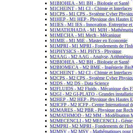
M1BIOHEA - M1 BH - Biologie et Santé
M1CHEINT - M1 CI - Chimie et Interfaces
M1CPS - M1 CPS - Système Cyber Physiq
M1HEP - M1 HEP - Physique des Hautes E
M1IES - M1 IES - Innovation, Entreprise et
M1MATHJHADA - M1 MJH - Mathématiqu
M1MECHA - M1 Mech - Mécanique
M1MIE - M1 MiE - Master en Economie
M1MPRI - M1 MPRI - Fondements de l'Inf
M1PHYSICS - M1 PHYS - Physique
M2AAG - M2 AAG - Analyse, Arithmétique
M2BIOHEA - M2 BH - Biologie et Santé
M2BIOMECA - M2 BME - Ingénierie BioM
M2CHEINT - M2 CI - Chimie et Interfaces
M2CPS - M2 CPS - Système Cyber Physiq
M2DS - M2 DS - Data Science
M2FLUIDS - M2 Fluids - Mécanique des Fl
M2GI - M2 GI-PLATO - Grandes installation
M2HEP - M2 HEP - Physique des Hautes E
M2ICFP - M2 ICFP - Centre International 
M2MARES - M2 PBR - Physique par Rech
M2MATHMOD - M2 MM - Modélisation M
M2MECENCLI - M2 MECENCLI - Génie Méc
M2MPRI - M2 MPRI - Fondements de l'Inf
M2MSV - M2 MSV - Mathématiques pour le