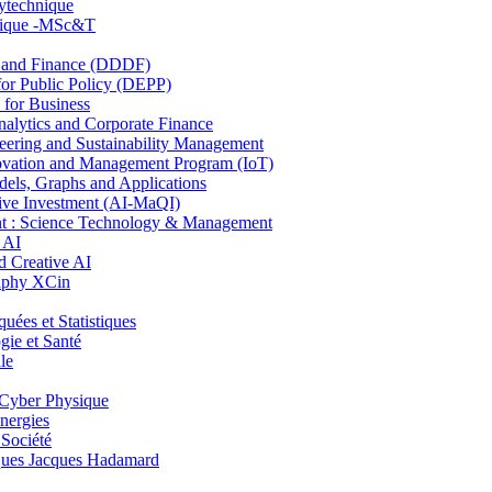
lytechnique
hnique -MSc&T
and Finance (DDDF)
r Public Policy (DEPP)
for Business
ytics and Corporate Finance
ring and Sustainability Management
ovation and Management Program (IoT)
ls, Graphs and Applications
ive Investment (AI-MaQI)
: Science Technology & Management
 AI
 Creative AI
aphy XCin
es et Statistiques
ie et Santé
le
Cyber Physique
nergies
 Société
es Jacques Hadamard