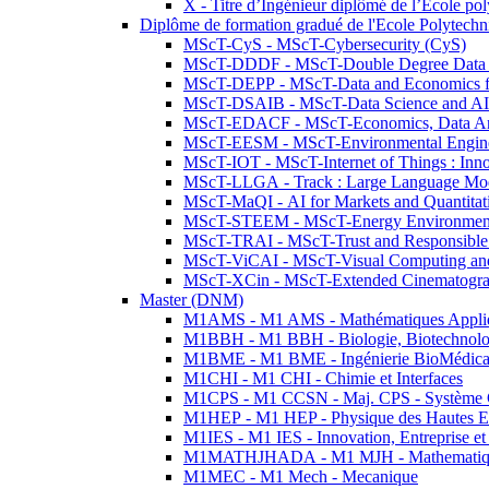
X - Titre d’Ingénieur diplômé de l’École po
Diplôme de formation gradué de l'Ecole Polytec
MScT-CyS - MScT-Cybersecurity (CyS)
MScT-DDDF - MScT-Double Degree Data 
MScT-DEPP - MScT-Data and Economics fo
MScT-DSAIB - MScT-Data Science and AI 
MScT-EDACF - MScT-Economics, Data Anal
MScT-EESM - MScT-Environmental Enginee
MScT-IOT - MScT-Internet of Things : Inn
MScT-LLGA - Track : Large Language Mode
MScT-MaQI - AI for Markets and Quantitat
MScT-STEEM - MScT-Energy Environment 
MScT-TRAI - MScT-Trust and Responsible
MScT-ViCAI - MScT-Visual Computing and
MScT-XCin - MScT-Extended Cinematogr
Master (DNM)
M1AMS - M1 AMS - Mathématiques Appliqué
M1BBH - M1 BBH - Biologie, Biotechnolog
M1BME - M1 BME - Ingénierie BioMédica
M1CHI - M1 CHI - Chimie et Interfaces
M1CPS - M1 CCSN - Maj. CPS - Système 
M1HEP - M1 HEP - Physique des Hautes E
M1IES - M1 IES - Innovation, Entreprise et
M1MATHJHADA - M1 MJH - Mathematiqu
M1MEC - M1 Mech - Mecanique