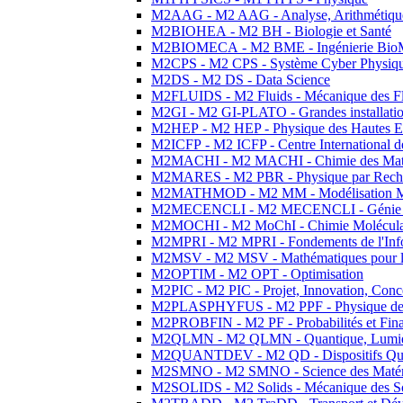
M2AAG - M2 AAG - Analyse, Arithmétique
M2BIOHEA - M2 BH - Biologie et Santé
M2BIOMECA - M2 BME - Ingénierie BioM
M2CPS - M2 CPS - Système Cyber Physiq
M2DS - M2 DS - Data Science
M2FLUIDS - M2 Fluids - Mécanique des Fl
M2GI - M2 GI-PLATO - Grandes installation
M2HEP - M2 HEP - Physique des Hautes E
M2ICFP - M2 ICFP - Centre International 
M2MACHI - M2 MACHI - Chimie des Matéri
M2MARES - M2 PBR - Physique par Rech
M2MATHMOD - M2 MM - Modélisation M
M2MECENCLI - M2 MECENCLI - Génie Méc
M2MOCHI - M2 MoChI - Chimie Moléculaire
M2MPRI - M2 MPRI - Fondements de l'Inf
M2MSV - M2 MSV - Mathématiques pour le
M2OPTIM - M2 OPT - Optimisation
M2PIC - M2 PIC - Projet, Innovation, Conc
M2PLASPHYFUS - M2 PPF - Physique des P
M2PROBFIN - M2 PF - Probabilités et Fin
M2QLMN - M2 QLMN - Quantique, Lumière
M2QUANTDEV - M2 QD - Dispositifs Qua
M2SMNO - M2 SMNO - Science des Matéri
M2SOLIDS - M2 Solids - Mécanique des So