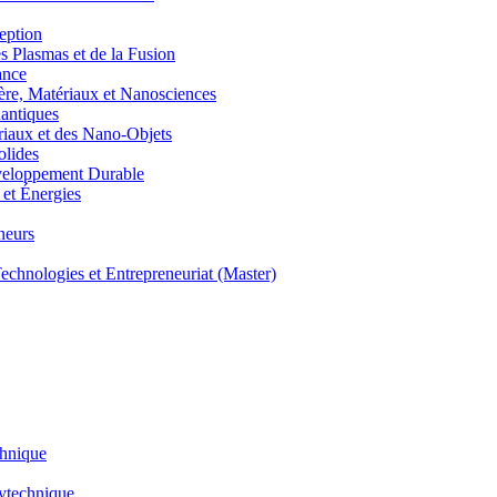
eption
lasmas et de la Fusion
ance
, Matériaux et Nanosciences
ntiques
aux et des Nano-Objets
lides
eloppement Durable
et Énergies
neurs
hnologies et Entrepreneuriat (Master)
chnique
lytechnique