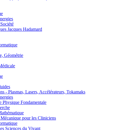
ue
nergies
 Société
es Jacques Hadamard
ormatique
, Géométrie
édicale
ue
uides
s - Plasmas, Lasers, Accélérateurs, Tokamaks
nergies
de Physique Fondamentale
erche
athématique
anique pour les Cliniciens
ormatique
s Sciences du Vivant