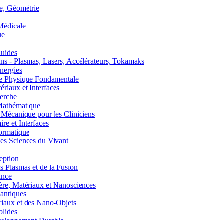
, Géométrie
édicale
ue
uides
s - Plasmas, Lasers, Accélérateurs, Tokamaks
nergies
de Physique Fondamentale
aux et Interfaces
erche
athématique
anique pour les Cliniciens
 et Interfaces
ormatique
s Sciences du Vivant
eption
lasmas et de la Fusion
ance
, Matériaux et Nanosciences
ntiques
aux et des Nano-Objets
lides