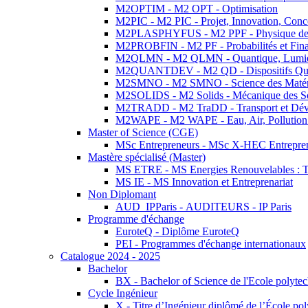
M2OPTIM - M2 OPT - Optimisation
M2PIC - M2 PIC - Projet, Innovation, Conc
M2PLASPHYFUS - M2 PPF - Physique des P
M2PROBFIN - M2 PF - Probabilités et Fin
M2QLMN - M2 QLMN - Quantique, Lumière
M2QUANTDEV - M2 QD - Dispositifs Qua
M2SMNO - M2 SMNO - Science des Matéri
M2SOLIDS - M2 Solids - Mécanique des So
M2TRADD - M2 TraDD - Transport et Dév
M2WAPE - M2 WAPE - Eau, Air, Pollution 
Master of Science (CGE)
MSc Entrepreneurs - MSc X-HEC Entrepre
Mastère spécialisé (Master)
MS ETRE - MS Energies Renouvelables : Tec
MS IE - MS Innovation et Entreprenariat
Non Diplomant
AUD_IPParis - AUDITEURS - IP Paris
Programme d'échange
EuroteQ - Diplôme EuroteQ
PEI - Programmes d'échange internationaux
Catalogue 2024 - 2025
Bachelor
BX - Bachelor of Science de l'Ecole polyte
Cycle Ingénieur
X - Titre d’Ingénieur diplômé de l’École po