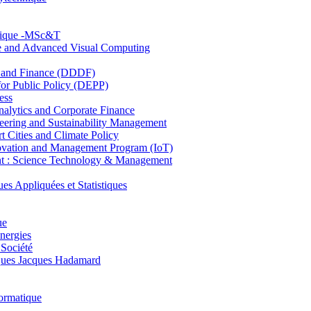
hnique -MSc&T
ce and Advanced Visual Computing
and Finance (DDDF)
r Public Policy (DEPP)
ess
ytics and Corporate Finance
ring and Sustainability Management
Cities and Climate Policy
ovation and Management Program (IoT)
: Science Technology & Management
ppliquées et Statistiques
ue
nergies
 Société
es Jacques Hadamard
ormatique