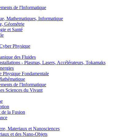
nts de l'Informatique
, Mathematiques, Informatique
, Géométrie
ie et Santé
le
Cyber Physique
nique des Fluides
lations - Plasmas, Lasers, Accélérateurs, Tokamaks
nergies
de Physique Fondamentale
athématique
nts de l'Informatique
s Sciences du Vivant
he
ption
 de la Fusion
ance
, Materiaux et Nanosciences
aux et des Nano-Objets