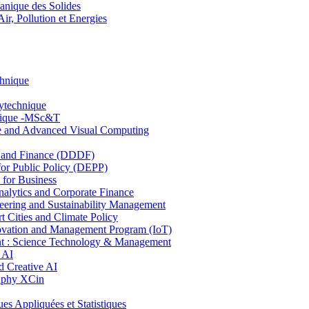
nique des Solides
, Pollution et Energies
chnique
lytechnique
hnique -MSc&T
ce and Advanced Visual Computing
and Finance (DDDF)
r Public Policy (DEPP)
for Business
ytics and Corporate Finance
ring and Sustainability Management
Cities and Climate Policy
ovation and Management Program (IoT)
: Science Technology & Management
 AI
 Creative AI
aphy XCin
ppliquées et Statistiques