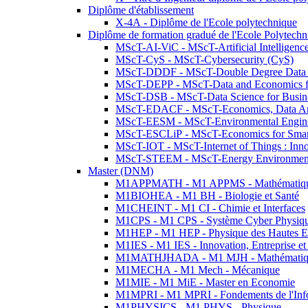
Diplôme d'établissement
X-4A - Diplôme de l'Ecole polytechnique
Diplôme de formation gradué de l'Ecole Polytec
MScT-AI-ViC - MScT-Artificial Intelligen
MScT-CyS - MScT-Cybersecurity (CyS)
MScT-DDDF - MScT-Double Degree Data 
MScT-DEPP - MScT-Data and Economics fo
MScT-DSB - MScT-Data Science for Busin
MScT-EDACF - MScT-Economics, Data Anal
MScT-EESM - MScT-Environmental Enginee
MScT-ESCLiP - MScT-Economics for Smart 
MScT-IOT - MScT-Internet of Things : Inn
MScT-STEEM - MScT-Energy Environment 
Master (DNM)
M1APPMATH - M1 APPMS - Mathématiques A
M1BIOHEA - M1 BH - Biologie et Santé
M1CHEINT - M1 CI - Chimie et Interfaces
M1CPS - M1 CPS - Système Cyber Physiq
M1HEP - M1 HEP - Physique des Hautes E
M1IES - M1 IES - Innovation, Entreprise et
M1MATHJHADA - M1 MJH - Mathématiqu
M1MECHA - M1 Mech - Mécanique
M1MIE - M1 MiE - Master en Economie
M1MPRI - M1 MPRI - Fondements de l'Inf
M1PHYSICS - M1 PHYS - Physique