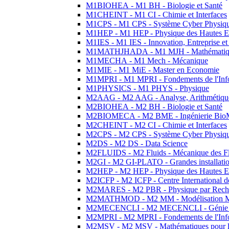
M1BIOHEA - M1 BH - Biologie et Santé
M1CHEINT - M1 CI - Chimie et Interfaces
M1CPS - M1 CPS - Système Cyber Physiq
M1HEP - M1 HEP - Physique des Hautes E
M1IES - M1 IES - Innovation, Entreprise et
M1MATHJHADA - M1 MJH - Mathématiqu
M1MECHA - M1 Mech - Mécanique
M1MIE - M1 MiE - Master en Economie
M1MPRI - M1 MPRI - Fondements de l'Inf
M1PHYSICS - M1 PHYS - Physique
M2AAG - M2 AAG - Analyse, Arithmétique
M2BIOHEA - M2 BH - Biologie et Santé
M2BIOMECA - M2 BME - Ingénierie BioM
M2CHEINT - M2 CI - Chimie et Interfaces
M2CPS - M2 CPS - Système Cyber Physiq
M2DS - M2 DS - Data Science
M2FLUIDS - M2 Fluids - Mécanique des Fl
M2GI - M2 GI-PLATO - Grandes installation
M2HEP - M2 HEP - Physique des Hautes E
M2ICFP - M2 ICFP - Centre International 
M2MARES - M2 PBR - Physique par Rech
M2MATHMOD - M2 MM - Modélisation M
M2MECENCLI - M2 MECENCLI - Génie Méc
M2MPRI - M2 MPRI - Fondements de l'Inf
M2MSV - M2 MSV - Mathématiques pour le