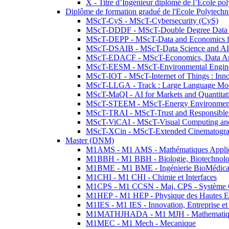
X - Titre d’Ingénieur diplômé de l’École po
Diplôme de formation gradué de l'Ecole Polytec
MScT-CyS - MScT-Cybersecurity (CyS)
MScT-DDDF - MScT-Double Degree Data 
MScT-DEPP - MScT-Data and Economics fo
MScT-DSAIB - MScT-Data Science and AI 
MScT-EDACF - MScT-Economics, Data Anal
MScT-EESM - MScT-Environmental Enginee
MScT-IOT - MScT-Internet of Things : Inn
MScT-LLGA - Track : Large Language Mode
MScT-MaQI - AI for Markets and Quantitat
MScT-STEEM - MScT-Energy Environment 
MScT-TRAI - MScT-Trust and Responsible
MScT-ViCAI - MScT-Visual Computing and
MScT-XCin - MScT-Extended Cinematogr
Master (DNM)
M1AMS - M1 AMS - Mathématiques Appliqué
M1BBH - M1 BBH - Biologie, Biotechnolog
M1BME - M1 BME - Ingénierie BioMédica
M1CHI - M1 CHI - Chimie et Interfaces
M1CPS - M1 CCSN - Maj. CPS - Système 
M1HEP - M1 HEP - Physique des Hautes E
M1IES - M1 IES - Innovation, Entreprise et
M1MATHJHADA - M1 MJH - Mathematiqu
M1MEC - M1 Mech - Mecanique