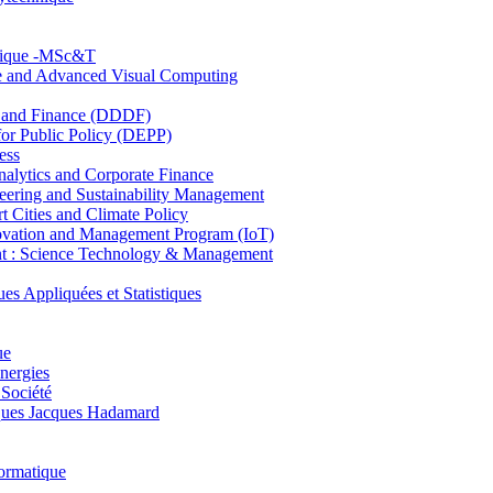
hnique -MSc&T
ce and Advanced Visual Computing
and Finance (DDDF)
r Public Policy (DEPP)
ess
ytics and Corporate Finance
ring and Sustainability Management
Cities and Climate Policy
ovation and Management Program (IoT)
: Science Technology & Management
ppliquées et Statistiques
ue
nergies
 Société
es Jacques Hadamard
ormatique