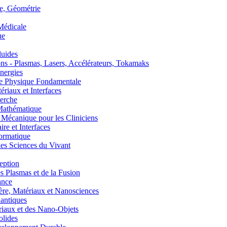
, Géométrie
édicale
ue
uides
s - Plasmas, Lasers, Accélérateurs, Tokamaks
nergies
de Physique Fondamentale
aux et Interfaces
erche
athématique
anique pour les Cliniciens
 et Interfaces
ormatique
s Sciences du Vivant
eption
lasmas et de la Fusion
ance
, Matériaux et Nanosciences
ntiques
aux et des Nano-Objets
lides