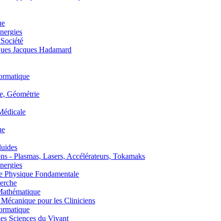
ue
nergies
 Société
es Jacques Hadamard
ormatique
, Géométrie
édicale
ue
uides
s - Plasmas, Lasers, Accélérateurs, Tokamaks
nergies
de Physique Fondamentale
erche
athématique
anique pour les Cliniciens
ormatique
s Sciences du Vivant