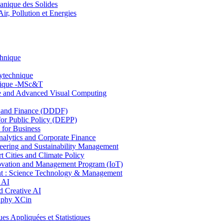
nique des Solides
, Pollution et Energies
chnique
lytechnique
hnique -MSc&T
ce and Advanced Visual Computing
and Finance (DDDF)
r Public Policy (DEPP)
for Business
ytics and Corporate Finance
ring and Sustainability Management
Cities and Climate Policy
ovation and Management Program (IoT)
: Science Technology & Management
 AI
 Creative AI
aphy XCin
ppliquées et Statistiques