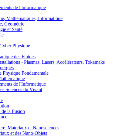
nts de l'Informatique
, Mathematiques, Informatique
, Géométrie
ie et Santé
le
Cyber Physique
nique des Fluides
lations - Plasmas, Lasers, Accélérateurs, Tokamaks
nergies
de Physique Fondamentale
athématique
nts de l'Informatique
s Sciences du Vivant
he
ption
 de la Fusion
ance
, Materiaux et Nanosciences
aux et des Nano-Objets