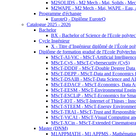
M2SOLIDS - M2 Mech - Maj. Solids - Meca
M2WAPE - M2 Mech - Maj. WAPE - Eau, Air
Programme d'échange
EuroteQ - Diplôme EuroteQ
Catalogue 2025 - 2026
Bachelor
BX - Bachelor of Science de l'Ecole polyte
Cycle Ingénieur
X - Titre d’Ingénieur diplômé de l’École po
Diplôme de formation gradué de l'Ecole Polytec
MScT-AI-ViC - MScT-Artificial Intelligen
MScT-CyS - MScT-Cybersecurity (CyS)
MScT-DDDF - MScT-Double Degree Data 
MScT-DEPP - MScT-Data and Economics fo
MScT-DSAIB - MScT-Data Science and AI 
MScT-EDACF - MScT-Economics, Data Anal
MScT-EESM - MScT-Environmental Enginee
MScT-ESCLiP - MScT-Economics for Smart 
MScT-IOT - MScT-Internet of Things : Inn
MScT-STEEM - MScT-Energy Environment 
MScT-TRAI - MScT-Trust and Responsible
MScT-ViCAI - MScT-Visual Computing and
MScT-XCin - MScT-Extended Cinematogr
Master (DNM)
M1APPMATH - M1 APPMS - Mathématiques A