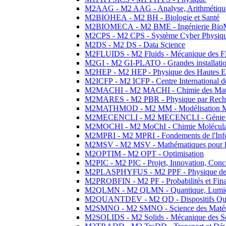
M2AAG - M2 AAG - Analyse, Arithmétique
M2BIOHEA - M2 BH - Biologie et Santé
M2BIOMECA - M2 BME - Ingénierie BioM
M2CPS - M2 CPS - Système Cyber Physiq
M2DS - M2 DS - Data Science
M2FLUIDS - M2 Fluids - Mécanique des Fl
M2GI - M2 GI-PLATO - Grandes installation
M2HEP - M2 HEP - Physique des Hautes E
M2ICFP - M2 ICFP - Centre International 
M2MACHI - M2 MACHI - Chimie des Matéri
M2MARES - M2 PBR - Physique par Rech
M2MATHMOD - M2 MM - Modélisation M
M2MECENCLI - M2 MECENCLI - Génie Méc
M2MOCHI - M2 MoChI - Chimie Moléculaire
M2MPRI - M2 MPRI - Fondements de l'Inf
M2MSV - M2 MSV - Mathématiques pour le
M2OPTIM - M2 OPT - Optimisation
M2PIC - M2 PIC - Projet, Innovation, Conc
M2PLASPHYFUS - M2 PPF - Physique des P
M2PROBFIN - M2 PF - Probabilités et Fin
M2QLMN - M2 QLMN - Quantique, Lumière
M2QUANTDEV - M2 QD - Dispositifs Qua
M2SMNO - M2 SMNO - Science des Matéri
M2SOLIDS - M2 Solids - Mécanique des So