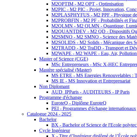
M2OPTIM - M2 OPT - Optimisation
M2PIC - M2 PIC - Projet, Innovation, Conc
M2PLASPHYFUS - M2 PPF - Physique des P
M2PROBFIN - M2 PF - Probabilités et Fin
M2QLMN - M2 QLMN - Quantique, Lumière
M2QUANTDEV - M2 QD - Dispositifs Qua
M2SMNO - M2 SMNO - Science des Matéri
M2SOLIDS - M2 Solids - Mécanique des So
M2TRADD - M2 TraDD - Transport et Dév
M2WAPE - M2 WAPE - Eau, Air, Pollution 
Master of Science (CGE)
MSc Entrepreneurs - MSc X-HEC Entrepre
Mastère spécialisé (Master)
MS ETRE - MS Energies Renouvelables : Tec
MS IE - MS Innovation et Entreprenariat
Non Diplomant
AUD_IPParis - AUDITEURS - IP Paris
Programme d'échange
EuroteQ - Diplôme EuroteQ
PEI - Programmes d'échange internationaux
Catalogue 2024 - 2025
Bachelor
BX - Bachelor of Science de l'Ecole polyte
Cycle Ingénieur
X - Titre d’Ingénieur diplômé de l’École po