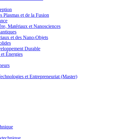
eption
lasmas et de la Fusion
ance
, Matériaux et Nanosciences
ntiques
aux et des Nano-Objets
lides
eloppement Durable
et Énergies
neurs
hnologies et Entrepreneuriat (Master)
chnique
lytechnique