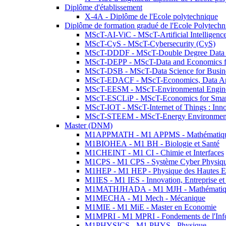
Diplôme d'établissement
X-4A - Diplôme de l'Ecole polytechnique
Diplôme de formation gradué de l'Ecole Polytec
MScT-AI-ViC - MScT-Artificial Intelligen
MScT-CyS - MScT-Cybersecurity (CyS)
MScT-DDDF - MScT-Double Degree Data 
MScT-DEPP - MScT-Data and Economics fo
MScT-DSB - MScT-Data Science for Busin
MScT-EDACF - MScT-Economics, Data Anal
MScT-EESM - MScT-Environmental Enginee
MScT-ESCLiP - MScT-Economics for Smart 
MScT-IOT - MScT-Internet of Things : Inn
MScT-STEEM - MScT-Energy Environment 
Master (DNM)
M1APPMATH - M1 APPMS - Mathématiques A
M1BIOHEA - M1 BH - Biologie et Santé
M1CHEINT - M1 CI - Chimie et Interfaces
M1CPS - M1 CPS - Système Cyber Physiq
M1HEP - M1 HEP - Physique des Hautes E
M1IES - M1 IES - Innovation, Entreprise et
M1MATHJHADA - M1 MJH - Mathématiqu
M1MECHA - M1 Mech - Mécanique
M1MIE - M1 MiE - Master en Economie
M1MPRI - M1 MPRI - Fondements de l'Inf
M1PHYSICS - M1 PHYS - Physique