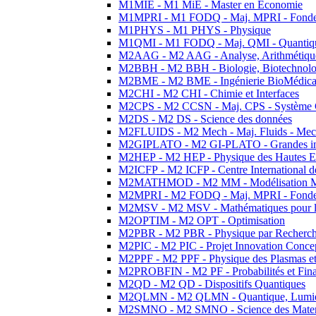
M1MIE - M1 MiE - Master en Economie
M1MPRI - M1 FODQ - Maj. MPRI - Fondeme
M1PHYS - M1 PHYS - Physique
M1QMI - M1 FODQ - Maj. QMI - Quantique
M2AAG - M2 AAG - Analyse, Arithmétique
M2BBH - M2 BBH - Biologie, Biotechnolog
M2BME - M2 BME - Ingénierie BioMédica
M2CHI - M2 CHI - Chimie et Interfaces
M2CPS - M2 CCSN - Maj. CPS - Système 
M2DS - M2 DS - Science des données
M2FLUIDS - M2 Mech - Maj. Fluids - Meca
M2GIPLATO - M2 GI-PLATO - Grandes instal
M2HEP - M2 HEP - Physique des Hautes E
M2ICFP - M2 ICFP - Centre International 
M2MATHMOD - M2 MM - Modélisation M
M2MPRI - M2 FODQ - Maj. MPRI - Fondeme
M2MSV - M2 MSV - Mathématiques pour le
M2OPTIM - M2 OPT - Optimisation
M2PBR - M2 PBR - Physique par Recherc
M2PIC - M2 PIC - Projet Innovation Conce
M2PPF - M2 PPF - Physique des Plasmas et
M2PROBFIN - M2 PF - Probabilités et Fin
M2QD - M2 QD - Dispositifs Quantiques
M2QLMN - M2 QLMN - Quantique, Lumiere
M2SMNO - M2 SMNO - Science des Materi