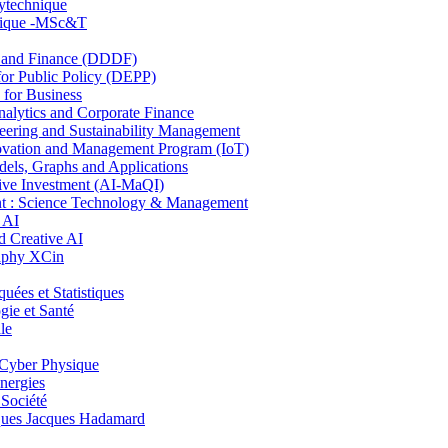
lytechnique
hnique -MSc&T
and Finance (DDDF)
r Public Policy (DEPP)
for Business
ytics and Corporate Finance
ring and Sustainability Management
ovation and Management Program (IoT)
ls, Graphs and Applications
ive Investment (AI-MaQI)
: Science Technology & Management
 AI
 Creative AI
aphy XCin
es et Statistiques
ie et Santé
le
Cyber Physique
nergies
 Société
es Jacques Hadamard