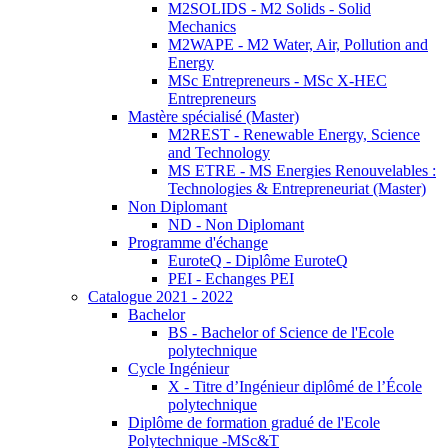
M2SOLIDS - M2 Solids - Solid
Mechanics
M2WAPE - M2 Water, Air, Pollution and
Energy
MSc Entrepreneurs - MSc X-HEC
Entrepreneurs
Mastère spécialisé (Master)
M2REST - Renewable Energy, Science
and Technology
MS ETRE - MS Energies Renouvelables :
Technologies & Entrepreneuriat (Master)
Non Diplomant
ND - Non Diplomant
Programme d'échange
EuroteQ - Diplôme EuroteQ
PEI - Echanges PEI
Catalogue 2021 - 2022
Bachelor
BS - Bachelor of Science de l'Ecole
polytechnique
Cycle Ingénieur
X - Titre d’Ingénieur diplômé de l’École
polytechnique
Diplôme de formation gradué de l'Ecole
Polytechnique -MSc&T