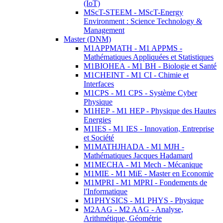
(IoT)
MScT-STEEM - MScT-Energy
Environment : Science Technology &
Management
Master (DNM)
M1APPMATH - M1 APPMS -
Mathématiques Appliquées et Statistiques
M1BIOHEA - M1 BH - Biologie et Santé
M1CHEINT - M1 CI - Chimie et
Interfaces
M1CPS - M1 CPS - Système Cyber
Physique
M1HEP - M1 HEP - Physique des Hautes
Energies
M1IES - M1 IES - Innovation, Entreprise
et Société
M1MATHJHADA - M1 MJH -
Mathématiques Jacques Hadamard
M1MECHA - M1 Mech - Mécanique
M1MIE - M1 MiE - Master en Economie
M1MPRI - M1 MPRI - Fondements de
l'Informatique
M1PHYSICS - M1 PHYS - Physique
M2AAG - M2 AAG - Analyse,
Arithmétique, Géométrie