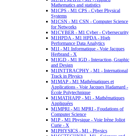
Mathematics and statistics
M1CPS - M1 CPS - Cyber Physical
Systems
M1CSN - M1 CSN - Computer Science
for Networks
M1CYBER - M1 Cyber - Cybersecurity
M1HPDA - M1 HPDA - High
Performance Data Analytics
M1I - M1 Informatique - Voie Jacques
Herbrand - X
M1IGD - M1 IGD - Interaction, Graphic
and Design
M1INTTRACPHY - M1 - International
Track in Physics
M1MAP - M1 Mathématiques et
Applications - Voie Jacques Hadamard -
École Polytechnique
M1MATHAPP - M1 - Mathématiques
Appliquées
M1MPRI - M1 MPRI - Foudations of
Computer Science
M1P - M1 Physique - Voie Irène Joliot
Curie - X
M1PHYSICS - M1 - Physics