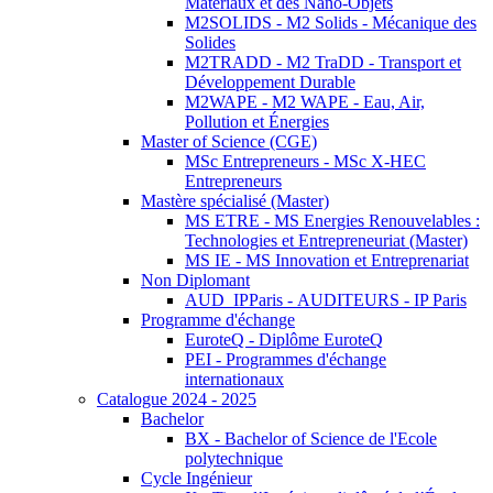
Matériaux et des Nano-Objets
M2SOLIDS - M2 Solids - Mécanique des
Solides
M2TRADD - M2 TraDD - Transport et
Développement Durable
M2WAPE - M2 WAPE - Eau, Air,
Pollution et Énergies
Master of Science (CGE)
MSc Entrepreneurs - MSc X-HEC
Entrepreneurs
Mastère spécialisé (Master)
MS ETRE - MS Energies Renouvelables :
Technologies et Entrepreneuriat (Master)
MS IE - MS Innovation et Entreprenariat
Non Diplomant
AUD_IPParis - AUDITEURS - IP Paris
Programme d'échange
EuroteQ - Diplôme EuroteQ
PEI - Programmes d'échange
internationaux
Catalogue 2024 - 2025
Bachelor
BX - Bachelor of Science de l'Ecole
polytechnique
Cycle Ingénieur