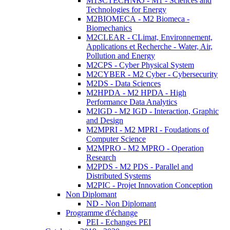
M1SCTECHNRJ - M1 - Sciences and
Technologies for Energy
M2BIOMECA - M2 Biomeca -
Biomechanics
M2CLEAR - CLimat, Environnement,
Applications et Recherche - Water, Air,
Pollution and Energy
M2CPS - Cyber Physical System
M2CYBER - M2 Cyber - Cybersecurity
M2DS - Data Sciences
M2HPDA - M2 HPDA - High
Performance Data Analytics
M2IGD - M2 IGD - Interaction, Graphic
and Design
M2MPRI - M2 MPRI - Foudations of
Computer Science
M2MPRO - M2 MPRO - Operation
Research
M2PDS - M2 PDS - Parallel and
Distributed Systems
M2PIC - Projet Innovation Conception
Non Diplomant
ND - Non Diplomant
Programme d'échange
PEI - Echanges PEI