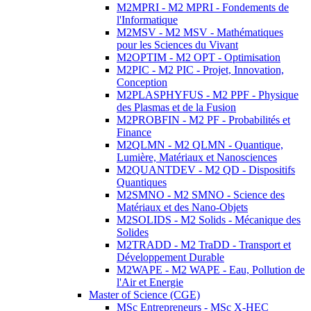
M2MPRI - M2 MPRI - Fondements de
l'Informatique
M2MSV - M2 MSV - Mathématiques
pour les Sciences du Vivant
M2OPTIM - M2 OPT - Optimisation
M2PIC - M2 PIC - Projet, Innovation,
Conception
M2PLASPHYFUS - M2 PPF - Physique
des Plasmas et de la Fusion
M2PROBFIN - M2 PF - Probabilités et
Finance
M2QLMN - M2 QLMN - Quantique,
Lumière, Matériaux et Nanosciences
M2QUANTDEV - M2 QD - Dispositifs
Quantiques
M2SMNO - M2 SMNO - Science des
Matériaux et des Nano-Objets
M2SOLIDS - M2 Solids - Mécanique des
Solides
M2TRADD - M2 TraDD - Transport et
Développement Durable
M2WAPE - M2 WAPE - Eau, Pollution de
l'Air et Energie
Master of Science (CGE)
MSc Entrepreneurs - MSc X-HEC