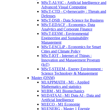
MScT-AI-ViC - Artificial Intelligence and
Advanced Visual Computing
MScT-CTD - Cybersecurity : Threats and
Defenses
MScT-DSB - Data Science for Business
MScT-EDACF - Economics, Data
Analytics and Corporate Finance
MScT-EESM - Environmental
Engineering and Sustainability
Management
MScT-ESCLiP - Economics for Smart
Cities and Climate Policy
MScT-IOT - Internet of Things :
Innovation and Management Program
(IoT)
MScT-STEEM - Energy Environment :
Science Technology & Management
Master (DNM)
M1APPMATH - M1 - Applied
Mathematics and statistics
M1BM - M1 Biomechanics
M1DATAAI - M1 Data AI - Data and
Artificial Intelligence
M1ECO - M1 Economie
M1ENERG - Master 1 Énergie