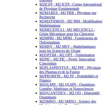
Energies
M2ICFP - M2 ICFP - Centre International
de Physique Fondamentale
M2MARES - M2 PBR - Physique par
Recherche
M2MATHMOD - M2 MM - Modélisation
Mathématique
M2MECENCLI - M2 MECENCLI -
Génie Mécanique pour les Cliniciens
M2MPRI - M2 MPRI - Fondements de
l'Informatique
M2MSV - M2 MSV - Mathématiques
pour les Sciences du Vivant
M2OPTIM - M2 OPT - Optimisation
M2PIC - M2 PIC - Projet, Innovation,
Conception
M2PLASPHYFUS - M2 PPF - Physique
des Plasmas et de la Fusion
M2PROBFIN - M2 PF - Probabilités et
Finance
M2QLMN - M2 QLMN - Quantique,
Lumière, Matériaux et Nanosciences
M2QUANTDEV - M2 QD - Dispositifs
Quantiques
M2SMNO - M2 SMNO - Science des