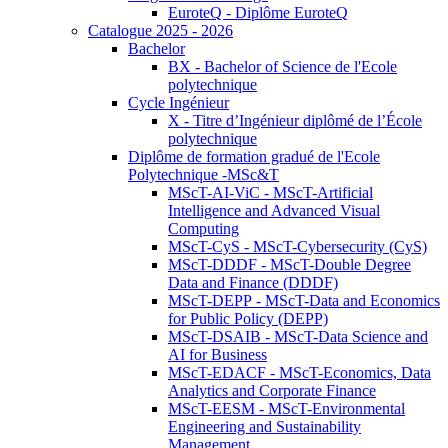
EuroteQ - Diplôme EuroteQ
Catalogue 2025 - 2026
Bachelor
BX - Bachelor of Science de l'Ecole
polytechnique
Cycle Ingénieur
X - Titre d’Ingénieur diplômé de l’École
polytechnique
Diplôme de formation gradué de l'Ecole
Polytechnique -MSc&T
MScT-AI-ViC - MScT-Artificial
Intelligence and Advanced Visual
Computing
MScT-CyS - MScT-Cybersecurity (CyS)
MScT-DDDF - MScT-Double Degree
Data and Finance (DDDF)
MScT-DEPP - MScT-Data and Economics
for Public Policy (DEPP)
MScT-DSAIB - MScT-Data Science and
AI for Business
MScT-EDACF - MScT-Economics, Data
Analytics and Corporate Finance
MScT-EESM - MScT-Environmental
Engineering and Sustainability
Management