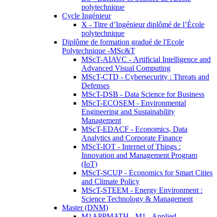
polytechnique
Cycle Ingénieur
X - Titre d’Ingénieur diplômé de l’École
polytechnique
Diplôme de formation gradué de l'Ecole
Polytechnique -MSc&T
MScT-AIAVC - Artificial Intelligence and
Advanced Visual Computing
MScT-CTD - Cybersecurity : Threats and
Defenses
MScT-DSB - Data Science for Business
MScT-ECOSEM - Environmental
Engineering and Sustainability
Management
MScT-EDACF - Economics, Data
Analytics and Corporate Finance
MScT-IOT - Internet of Things :
Innovation and Management Program
(IoT)
MScT-SCUP - Economics for Smart Cities
and Climate Policy
MScT-STEEM - Energy Environment :
Science Technology & Management
Master (DNM)
M1APPMATH - M1 - Applied