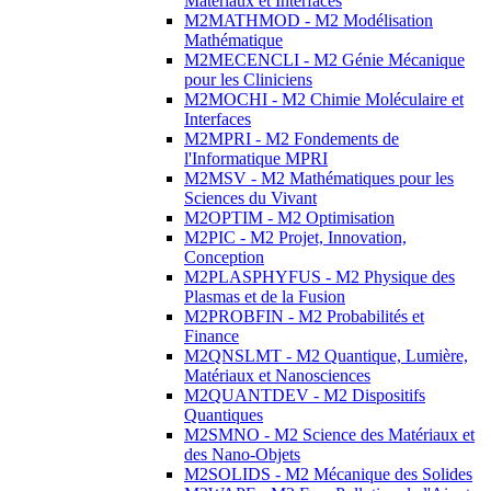
Matériaux et Interfaces
M2MATHMOD - M2 Modélisation
Mathématique
M2MECENCLI - M2 Génie Mécanique
pour les Cliniciens
M2MOCHI - M2 Chimie Moléculaire et
Interfaces
M2MPRI - M2 Fondements de
l'Informatique MPRI
M2MSV - M2 Mathématiques pour les
Sciences du Vivant
M2OPTIM - M2 Optimisation
M2PIC - M2 Projet, Innovation,
Conception
M2PLASPHYFUS - M2 Physique des
Plasmas et de la Fusion
M2PROBFIN - M2 Probabilités et
Finance
M2QNSLMT - M2 Quantique, Lumière,
Matériaux et Nanosciences
M2QUANTDEV - M2 Dispositifs
Quantiques
M2SMNO - M2 Science des Matériaux et
des Nano-Objets
M2SOLIDS - M2 Mécanique des Solides