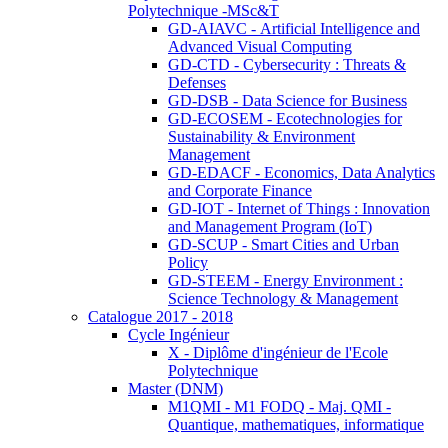
Polytechnique -MSc&T
GD-AIAVC - Artificial Intelligence and
Advanced Visual Computing
GD-CTD - Cybersecurity : Threats &
Defenses
GD-DSB - Data Science for Business
GD-ECOSEM - Ecotechnologies for
Sustainability & Environment
Management
GD-EDACF - Economics, Data Analytics
and Corporate Finance
GD-IOT - Internet of Things : Innovation
and Management Program (IoT)
GD-SCUP - Smart Cities and Urban
Policy
GD-STEEM - Energy Environment :
Science Technology & Management
Catalogue 2017 - 2018
Cycle Ingénieur
X - Diplôme d'ingénieur de l'Ecole
Polytechnique
Master (DNM)
M1QMI - M1 FODQ - Maj. QMI -
Quantique, mathematiques, informatique