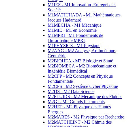
M1IES - M1 Innovation, Entreprise et
Société
M1MATHJHADA - M1 Mathématiques
Jacques Hadamard
M1MECHA - M1 Mécanique
M1MIE - M1 en Economie
M1MPRI - M1 Fondements de
l'Informatique MPRI
M1PHYSICS - M1 Physique
M2AAG - M2 Analyse, Arithmétique,
Géométrie
M2BIOHEA - M2 Biologie et Santé
M2BIOMECA - M2 Biomécanique et
Ingéniérie Biomédical
M2CFP - M2 Concepts en Physique
Fondamentale
M2CPS - M2 Système Cyber Physique
M2DS - M2 Data Science
M2FLUIDS - M2 Mécanique des Fluides
M2GI - M2 Grands Instruments
M2HEP - M2 Physique des Hautes
Energies
M2MARES - M2 Physique par Recherche
M2MATCHEINT - M2 Chimie des