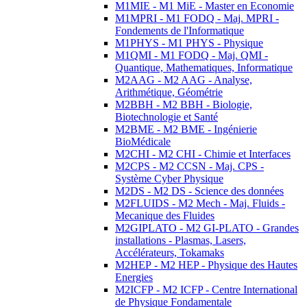
M1MIE - M1 MiE - Master en Economie
M1MPRI - M1 FODQ - Maj. MPRI -
Fondements de l'Informatique
M1PHYS - M1 PHYS - Physique
M1QMI - M1 FODQ - Maj. QMI -
Quantique, Mathematiques, Informatique
M2AAG - M2 AAG - Analyse,
Arithmétique, Géométrie
M2BBH - M2 BBH - Biologie,
Biotechnologie et Santé
M2BME - M2 BME - Ingénierie
BioMédicale
M2CHI - M2 CHI - Chimie et Interfaces
M2CPS - M2 CCSN - Maj. CPS -
Système Cyber Physique
M2DS - M2 DS - Science des données
M2FLUIDS - M2 Mech - Maj. Fluids -
Mecanique des Fluides
M2GIPLATO - M2 GI-PLATO - Grandes
installations - Plasmas, Lasers,
Accélérateurs, Tokamaks
M2HEP - M2 HEP - Physique des Hautes
Energies
M2ICFP - M2 ICFP - Centre International
de Physique Fondamentale