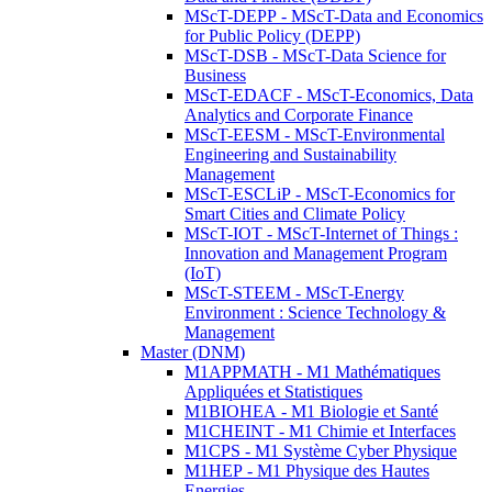
MScT-DEPP - MScT-Data and Economics
for Public Policy (DEPP)
MScT-DSB - MScT-Data Science for
Business
MScT-EDACF - MScT-Economics, Data
Analytics and Corporate Finance
MScT-EESM - MScT-Environmental
Engineering and Sustainability
Management
MScT-ESCLiP - MScT-Economics for
Smart Cities and Climate Policy
MScT-IOT - MScT-Internet of Things :
Innovation and Management Program
(IoT)
MScT-STEEM - MScT-Energy
Environment : Science Technology &
Management
Master (DNM)
M1APPMATH - M1 Mathématiques
Appliquées et Statistiques
M1BIOHEA - M1 Biologie et Santé
M1CHEINT - M1 Chimie et Interfaces
M1CPS - M1 Système Cyber Physique
M1HEP - M1 Physique des Hautes
Energies