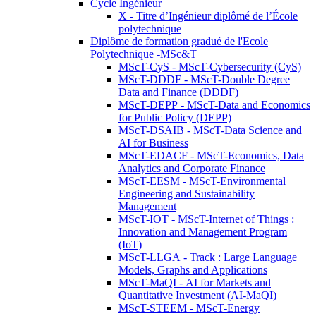
Cycle Ingénieur
X - Titre d’Ingénieur diplômé de l’École
polytechnique
Diplôme de formation gradué de l'Ecole
Polytechnique -MSc&T
MScT-CyS - MScT-Cybersecurity (CyS)
MScT-DDDF - MScT-Double Degree
Data and Finance (DDDF)
MScT-DEPP - MScT-Data and Economics
for Public Policy (DEPP)
MScT-DSAIB - MScT-Data Science and
AI for Business
MScT-EDACF - MScT-Economics, Data
Analytics and Corporate Finance
MScT-EESM - MScT-Environmental
Engineering and Sustainability
Management
MScT-IOT - MScT-Internet of Things :
Innovation and Management Program
(IoT)
MScT-LLGA - Track : Large Language
Models, Graphs and Applications
MScT-MaQI - AI for Markets and
Quantitative Investment (AI-MaQI)
MScT-STEEM - MScT-Energy