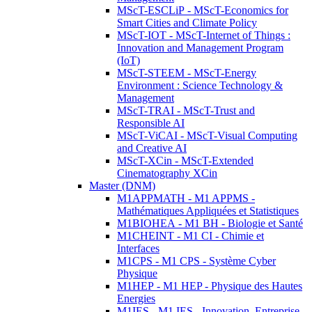
MScT-ESCLiP - MScT-Economics for
Smart Cities and Climate Policy
MScT-IOT - MScT-Internet of Things :
Innovation and Management Program
(IoT)
MScT-STEEM - MScT-Energy
Environment : Science Technology &
Management
MScT-TRAI - MScT-Trust and
Responsible AI
MScT-ViCAI - MScT-Visual Computing
and Creative AI
MScT-XCin - MScT-Extended
Cinematography XCin
Master (DNM)
M1APPMATH - M1 APPMS -
Mathématiques Appliquées et Statistiques
M1BIOHEA - M1 BH - Biologie et Santé
M1CHEINT - M1 CI - Chimie et
Interfaces
M1CPS - M1 CPS - Système Cyber
Physique
M1HEP - M1 HEP - Physique des Hautes
Energies
M1IES - M1 IES - Innovation, Entreprise