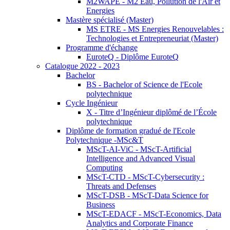
M2WAPE - M2 Eau, Pollution de l'Air et
Energies
Mastère spécialisé (Master)
MS ETRE - MS Energies Renouvelables :
Technologies et Entrepreneuriat (Master)
Programme d'échange
EuroteQ - Diplôme EuroteQ
Catalogue 2022 - 2023
Bachelor
BS - Bachelor of Science de l'Ecole
polytechnique
Cycle Ingénieur
X - Titre d’Ingénieur diplômé de l’École
polytechnique
Diplôme de formation gradué de l'Ecole
Polytechnique -MSc&T
MScT-AI-ViC - MScT-Artificial
Intelligence and Advanced Visual
Computing
MScT-CTD - MScT-Cybersecurity :
Threats and Defenses
MScT-DSB - MScT-Data Science for
Business
MScT-EDACF - MScT-Economics, Data
Analytics and Corporate Finance