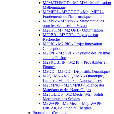
M2MATHMOD - M2 MM - Modélisation
Mathématique
M2MPRI - M2 FODQ - Maj. MPRI -
Fondements de l'Informatique
M2MSV - M2 MSV - Mathématiques
pour les Sciences du Vivant
M2OPTIM - M2 OPT - Optimisation
M2PBR - M2 PBR - Physique par
Recherche
M2PIC - M2 PIC - Projet Innovation
Conception
M2PPF - M2 PPF - Physique des Plasmas
et de la Fusion
M2PROBFIN - M2 PF - Probabilités et
Finance
M2QD - M2 QD - Dispositifs Quantiques
M2QLMN - M2 QLMN - Quantique,
Lumiere, Materiaux et Nanosciences
M2SMNO - M2 SMNO - Science des
Materiaux et des Nano-Objets
M2SOLIDS - M2 Mech - Maj. Solids -
Mecanique des Solides
M2WAPE - M2 Mech - Maj. WAPE -
Eau, Air, Pollution et Energies
Programme d'échange