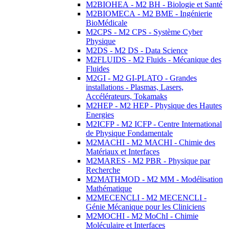
M2BIOHEA - M2 BH - Biologie et Santé
M2BIOMECA - M2 BME - Ingénierie
BioMédicale
M2CPS - M2 CPS - Système Cyber
Physique
M2DS - M2 DS - Data Science
M2FLUIDS - M2 Fluids - Mécanique des
Fluides
M2GI - M2 GI-PLATO - Grandes
installations - Plasmas, Lasers,
Accélérateurs, Tokamaks
M2HEP - M2 HEP - Physique des Hautes
Energies
M2ICFP - M2 ICFP - Centre International
de Physique Fondamentale
M2MACHI - M2 MACHI - Chimie des
Matériaux et Interfaces
M2MARES - M2 PBR - Physique par
Recherche
M2MATHMOD - M2 MM - Modélisation
Mathématique
M2MECENCLI - M2 MECENCLI -
Génie Mécanique pour les Cliniciens
M2MOCHI - M2 MoChI - Chimie
Moléculaire et Interfaces