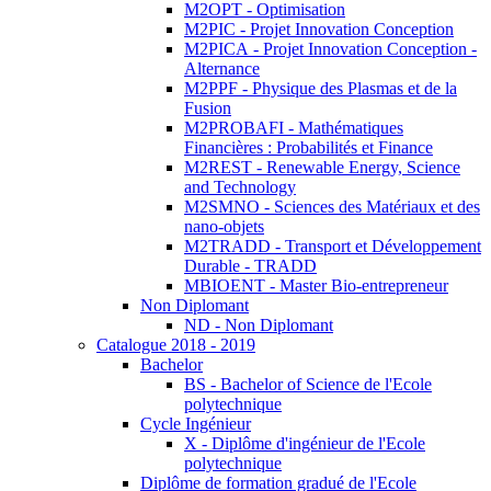
M2OPT - Optimisation
M2PIC - Projet Innovation Conception
M2PICA - Projet Innovation Conception -
Alternance
M2PPF - Physique des Plasmas et de la
Fusion
M2PROBAFI - Mathématiques
Financières : Probabilités et Finance
M2REST - Renewable Energy, Science
and Technology
M2SMNO - Sciences des Matériaux et des
nano-objets
M2TRADD - Transport et Développement
Durable - TRADD
MBIOENT - Master Bio-entrepreneur
Non Diplomant
ND - Non Diplomant
Catalogue 2018 - 2019
Bachelor
BS - Bachelor of Science de l'Ecole
polytechnique
Cycle Ingénieur
X - Diplôme d'ingénieur de l'Ecole
polytechnique
Diplôme de formation gradué de l'Ecole