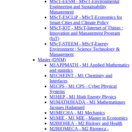
MScT-EESM - MScT-Environmental
Engineering and Sustainability
Management
MScT-ESCLiP - MScT-Economics for
Smart Cities and Climate Policy
MScT-IOT - MScT-Internet of Things :
Innovation and Management Program
(IoT)
MScT-STEEM - MScT-Energy
Environment : Science Technology &
Management
Master (DNM)
M1APPMATH - M1 Applied Mathematics
and statistics
M1CHEINT - M1 Chemistry and
Interfaces
M1CPS - M1 CPS - Cyber Physical
Systems
M1HEP - M1 High Energy Physics
M1MATHJHADA - M1 Mathematiques
Jacques Hadamard
M1MECHA - M1 Mechanics
M1MIE - M1 MIE - Master in Economics
M2BIOHEA - M2 Biology and Health
M2BIOMECA - M2 Biomeca -