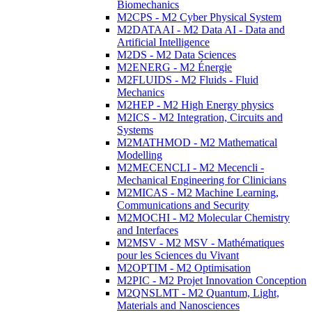
Biomechanics
M2CPS - M2 Cyber Physical System
M2DATAAI - M2 Data AI - Data and
Artificial Intelligence
M2DS - M2 Data Sciences
M2ENERG - M2 Énergie
M2FLUIDS - M2 Fluids - Fluid
Mechanics
M2HEP - M2 High Energy physics
M2ICS - M2 Integration, Circuits and
Systems
M2MATHMOD - M2 Mathematical
Modelling
M2MECENCLI - M2 Mecencli -
Mechanical Engineering for Clinicians
M2MICAS - M2 Machine Learning,
Communications and Security
M2MOCHI - M2 Molecular Chemistry
and Interfaces
M2MSV - M2 MSV - Mathématiques
pour les Sciences du Vivant
M2OPTIM - M2 Optimisation
M2PIC - M2 Projet Innovation Conception
M2QNSLMT - M2 Quantum, Light,
Materials and Nanosciences