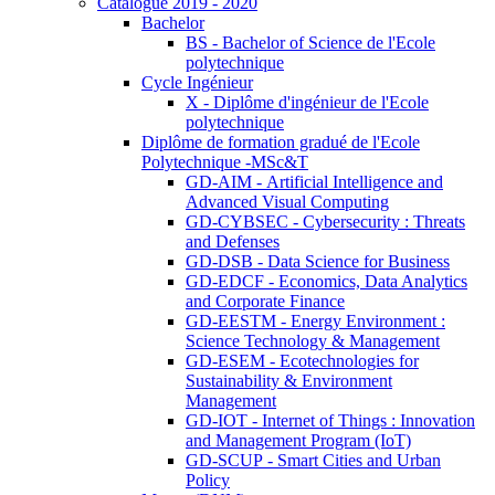
Catalogue 2019 - 2020
Bachelor
BS - Bachelor of Science de l'Ecole
polytechnique
Cycle Ingénieur
X - Diplôme d'ingénieur de l'Ecole
polytechnique
Diplôme de formation gradué de l'Ecole
Polytechnique -MSc&T
GD-AIM - Artificial Intelligence and
Advanced Visual Computing
GD-CYBSEC - Cybersecurity : Threats
and Defenses
GD-DSB - Data Science for Business
GD-EDCF - Economics, Data Analytics
and Corporate Finance
GD-EESTM - Energy Environment :
Science Technology & Management
GD-ESEM - Ecotechnologies for
Sustainability & Environment
Management
GD-IOT - Internet of Things : Innovation
and Management Program (IoT)
GD-SCUP - Smart Cities and Urban
Policy