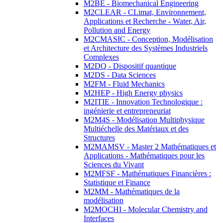
M2BE - Biomechanical Engineering
M2CLEAR - CLimat, Environnement,
Applications et Recherche - Water, Air,
Pollution and Energy
M2CMASIC - Conception, Modélisation
et Architecture des Systèmes Industriels
Complexes
M2DQ - Dispositif quantique
M2DS - Data Sciences
M2FM - Fluid Mechanics
M2HEP - High Energy physics
M2ITIE - Innovation Technologique :
ingénierie et entrepreneuriat
M2M4S - Modélisation Multiphysique
Multiéchelle des Matériaux et des
Structures
M2MAMSV - Master 2 Mathématiques et
Applications - Mathématiques pour les
Sciences du Vivant
M2MFSF - Mathématiques Financières :
Statistique et Finance
M2MM - Mathématiques de la
modélisation
M2MOCHI - Molecular Chemistry and
Interfaces