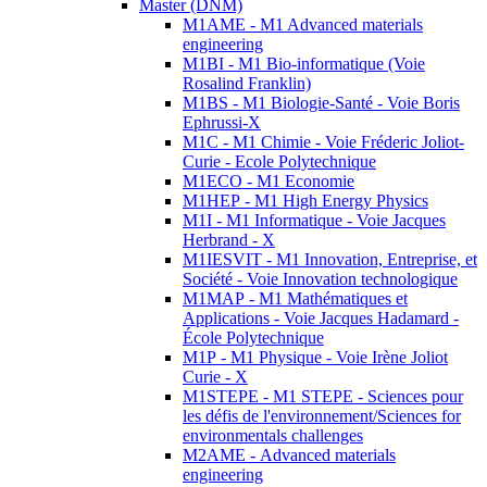
Master (DNM)
M1AME - M1 Advanced materials
engineering
M1BI - M1 Bio-informatique (Voie
Rosalind Franklin)
M1BS - M1 Biologie-Santé - Voie Boris
Ephrussi-X
M1C - M1 Chimie - Voie Fréderic Joliot-
Curie - Ecole Polytechnique
M1ECO - M1 Economie
M1HEP - M1 High Energy Physics
M1I - M1 Informatique - Voie Jacques
Herbrand - X
M1IESVIT - M1 Innovation, Entreprise, et
Société - Voie Innovation technologique
M1MAP - M1 Mathématiques et
Applications - Voie Jacques Hadamard -
École Polytechnique
M1P - M1 Physique - Voie Irène Joliot
Curie - X
M1STEPE - M1 STEPE - Sciences pour
les défis de l'environnement/Sciences for
environmentals challenges
M2AME - Advanced materials
engineering