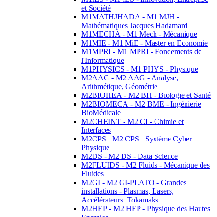
et Société
M1MATHJHADA - M1 MJH -
Mathématiques Jacques Hadamard
M1MECHA - M1 Mech - Mécanique
M1MIE - M1 MiE - Master en Economie
M1MPRI - M1 MPRI - Fondements de
l'Informatique
M1PHYSICS - M1 PHYS - Physique
M2AAG - M2 AAG - Analyse,
Arithmétique, Géométrie
M2BIOHEA - M2 BH - Biologie et Santé
M2BIOMECA - M2 BME - Ingénierie
BioMédicale
M2CHEINT - M2 CI - Chimie et
Interfaces
M2CPS - M2 CPS - Système Cyber
Physique
M2DS - M2 DS - Data Science
M2FLUIDS - M2 Fluids - Mécanique des
Fluides
M2GI - M2 GI-PLATO - Grandes
installations - Plasmas, Lasers,
Accélérateurs, Tokamaks
M2HEP - M2 HEP - Physique des Hautes