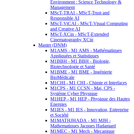
Environment : Science Technology &
Management
MScT-TRAI - MScT-Trust and
Responsible AI
MScT-ViCAI - MScT-Visual Computing
and Creative AI
MScT-XCin - MScT-Extended
Cinematography XCin
Master (DNM)
M1AMS - M1 AMS - Mathématiques
Appliquées et Statistiques
M1BBH - M1 BBH - Biologie,
Biotechnologie et Santé
M1BME - M1 BME - Ingénierie
BioMédicale
M1CHI - M1 CHI - Chimie et Interfaces
M1CPS - M1 CCSN - Maj. CPS -
Système Cyber Physique
M1HEP - M1 HEP - Physique des Hautes
Energies
M1IES - M1 IES - Innovation, Entreprise
et Société
M1MATHJHADA - M1 MJH -
Mathematiques Jacques Hadamard
M1MEC - M1 Mech - Mecanique