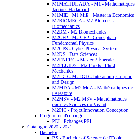
M1MATHJHADA - M1 - Mathematiques
Jacques Hadamard
M1MIE - M1 MiE - Master in Economics
M2BIOMECA - M2 Biomeca -
Biomechanics
M2BM - M2 Biomechanics
M2CFP - M2 CFP - Concepts in
Fundamental Physics
M2CPS - Cyber Physical System
M2DS - Data Sciences
M2ENERG - Master 2 Énergie
M2FLUIDS - M2 Fluids - Fluid
Mechanics
M2IGD - M2 IGD - Interaction, Graphic
and Design
M2MDA - M2 MdA - Mathématiques de
l'Aléatoire
M2MSV - M2 MSV - Mathématiques
pour les Sciences du Vivant
M2PIC - Projet Innovation Conception
Programme d'échange
PEI - Echanges PEI
Catalogue 2020 - 2021
Bachelor
BS - Bachelor of Science de l'Ecole