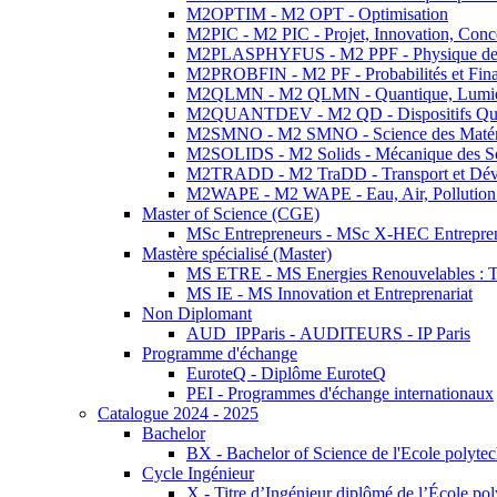
M2OPTIM - M2 OPT - Optimisation
M2PIC - M2 PIC - Projet, Innovation, Conc
M2PLASPHYFUS - M2 PPF - Physique des P
M2PROBFIN - M2 PF - Probabilités et Fin
M2QLMN - M2 QLMN - Quantique, Lumière
M2QUANTDEV - M2 QD - Dispositifs Qua
M2SMNO - M2 SMNO - Science des Matéri
M2SOLIDS - M2 Solids - Mécanique des So
M2TRADD - M2 TraDD - Transport et Dév
M2WAPE - M2 WAPE - Eau, Air, Pollution 
Master of Science (CGE)
MSc Entrepreneurs - MSc X-HEC Entrepre
Mastère spécialisé (Master)
MS ETRE - MS Energies Renouvelables : Tec
MS IE - MS Innovation et Entreprenariat
Non Diplomant
AUD_IPParis - AUDITEURS - IP Paris
Programme d'échange
EuroteQ - Diplôme EuroteQ
PEI - Programmes d'échange internationaux
Catalogue 2024 - 2025
Bachelor
BX - Bachelor of Science de l'Ecole polyte
Cycle Ingénieur
X - Titre d’Ingénieur diplômé de l’École po