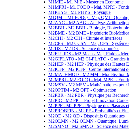
M1MIE - M1 MiE - Master en Economie
M1MPRI - M1 FODQ - Maj. MPRI - Fondeme
M1PHYS - M1 PHYS - Physique
M1QMI - M1 FODQ - Maj. QMI - Quantique
M2AAG - M2 AAG - Analyse, Arithmétique
M2BBH - M2 BBH - Biologie, Biotechnolog
M2BME - M2 BME - Ingénierie BioMédica
M2CHI - M2 CHI - Chimie et Interfaces
M2CPS - M2 CCSN - Maj. CPS - Système 
M2DS - M2 DS - Science des données
M2FLUIDS - M2 Mech - Maj. Fluids - Meca
M2GIPLATO - M2 GI-PLATO - Grandes instal
M2HEP - M2 HEP - Physique des Hautes E
M2ICFP - M2 ICFP - Centre International 
M2MATHMOD - M2 MM - Modélisation M
M2MPRI - M2 FODQ - Maj. MPRI - Fondeme
M2MSV - M2 MSV - Mathématiques pour le
M2OPTIM - M2 OPT - Optimisation
M2PBR - M2 PBR - Physique par Recherc
M2PIC - M2 PIC - Projet Innovation Conce
M2PPF - M2 PPF - Physique des Plasmas et
M2PROBFIN - M2 PF - Probabilités et Fin
M2QD - M2 QD - Dispositifs Quantiques
M2QLMN - M2 QLMN - Quantique, Lumiere
M2SMNO - M2 SMNO - Science des Materi