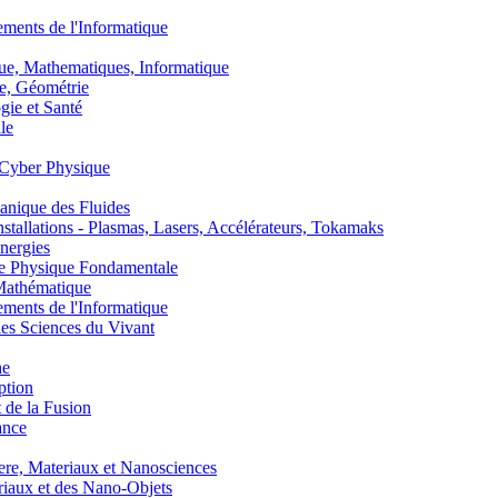
nts de l'Informatique
, Mathematiques, Informatique
, Géométrie
ie et Santé
le
Cyber Physique
nique des Fluides
lations - Plasmas, Lasers, Accélérateurs, Tokamaks
nergies
de Physique Fondamentale
athématique
nts de l'Informatique
s Sciences du Vivant
he
ption
 de la Fusion
ance
, Materiaux et Nanosciences
aux et des Nano-Objets