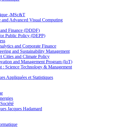
hnique -MSc&T
ce and Advanced Visual Computing
and Finance (DDDF)
r Public Policy (DEPP)
ess
ytics and Corporate Finance
ring and Sustainability Management
Cities and Climate Policy
ovation and Management Program (IoT)
: Science Technology & Management
ppliquées et Statistiques
ue
nergies
 Société
es Jacques Hadamard
ormatique