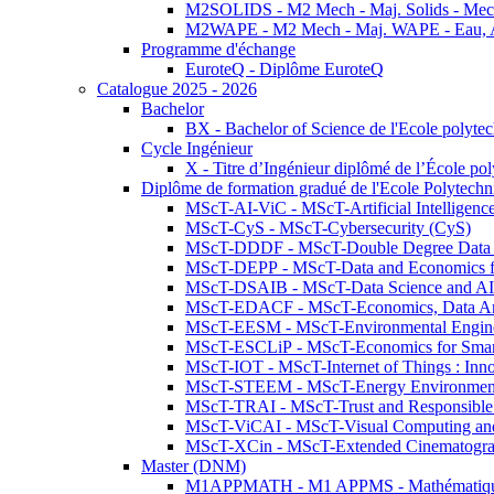
M2SOLIDS - M2 Mech - Maj. Solids - Meca
M2WAPE - M2 Mech - Maj. WAPE - Eau, Air
Programme d'échange
EuroteQ - Diplôme EuroteQ
Catalogue 2025 - 2026
Bachelor
BX - Bachelor of Science de l'Ecole polyte
Cycle Ingénieur
X - Titre d’Ingénieur diplômé de l’École po
Diplôme de formation gradué de l'Ecole Polytec
MScT-AI-ViC - MScT-Artificial Intelligen
MScT-CyS - MScT-Cybersecurity (CyS)
MScT-DDDF - MScT-Double Degree Data 
MScT-DEPP - MScT-Data and Economics fo
MScT-DSAIB - MScT-Data Science and AI 
MScT-EDACF - MScT-Economics, Data Anal
MScT-EESM - MScT-Environmental Enginee
MScT-ESCLiP - MScT-Economics for Smart 
MScT-IOT - MScT-Internet of Things : Inn
MScT-STEEM - MScT-Energy Environment 
MScT-TRAI - MScT-Trust and Responsible
MScT-ViCAI - MScT-Visual Computing and
MScT-XCin - MScT-Extended Cinematogr
Master (DNM)
M1APPMATH - M1 APPMS - Mathématiques A