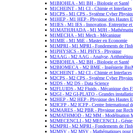
M1BIOHEA - M1 BH - Biologie et Santé
M1CHEINT - M1 CI - Chimie et Interfaces
M1CPS - M1 CPS - Système Cyber Physiq
M1HEP - M1 HEP - Physique des Hautes E
M1IES - M1 IES - Innovation, Entreprise et
M1MATHJHADA - M1 MJH - Mathématiqu
M1MECHA - M1 Mech - Mécanique
M1MIE - M1 MiE - Master en Economie
M1MPRI - M1 MPRI - Fondements de l'Inf
M1PHYSICS - M1 PHYS - Physique
M2AAG - M2 AAG - Analyse, Arithmétique
M2BIOHEA - M2 BH - Biologie et Santé
M2BIOMECA - M2 BME - Ingénierie BioM
M2CHEINT - M2 CI - Chimie et Interfaces
M2CPS - M2 CPS - Système Cyber Physiq
M2DS - M2 DS - Data Science
M2FLUIDS - M2 Fluids - Mécanique des Fl
M2GI - M2 GI-PLATO - Grandes installation
M2HEP - M2 HEP - Physique des Hautes E
M2ICFP - M2 ICFP - Centre International 
M2MARES - M2 PBR - Physique par Rech
M2MATHMOD - M2 MM - Modélisation M
M2MECENCLI - M2 MECENCLI - Génie Méc
M2MPRI - M2 MPRI - Fondements de l'Inf
M2MSV - M2 MSV - Mathématiques pour le