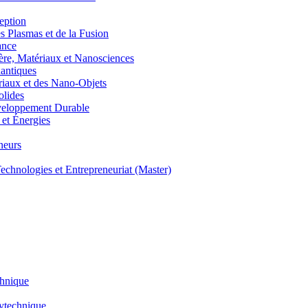
eption
lasmas et de la Fusion
ance
, Matériaux et Nanosciences
ntiques
aux et des Nano-Objets
lides
eloppement Durable
et Énergies
neurs
hnologies et Entrepreneuriat (Master)
chnique
lytechnique