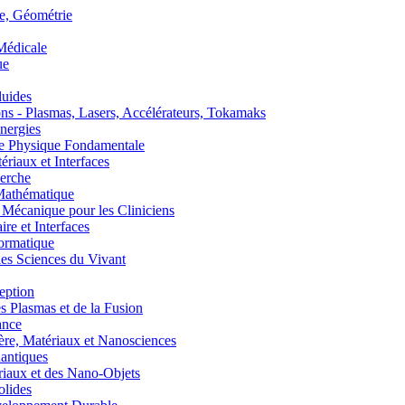
, Géométrie
édicale
ue
uides
s - Plasmas, Lasers, Accélérateurs, Tokamaks
nergies
de Physique Fondamentale
aux et Interfaces
erche
athématique
anique pour les Cliniciens
 et Interfaces
ormatique
s Sciences du Vivant
eption
lasmas et de la Fusion
ance
, Matériaux et Nanosciences
ntiques
aux et des Nano-Objets
lides