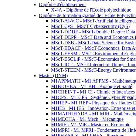
Diplôme d'établissement
X-4A - Diplôme de l'Ecole polytechnique
Diplôme de formation gradué de l'Ecole Polytec
MScT-AI-ViC - MScT-Artificial Intelligen
MScT-CyS - MScT-Cybersecurity (CyS)
MScT-DDDF - MScT-Double Degree Data 
MScT-DEPP - MScT-Data and Economics fo
MScT-DSB - MScT-Data Science for Busin
MScT-EDACF - MScT-Economics, Data Anal
MScT-EESM - MScT-Environmental Enginee
MScT-ESCLiP - MScT-Economics for Smart 
MScT-IOT - MScT-Internet of Things : Inn
MScT-STEEM - MScT-Energy Environment 
Master (DNM)
M1APPMATH - M1 APPMS - Mathématiques A
M1BIOHEA - M1 BH - Biologie et Santé
M1CHEINT - M1 CI - Chimie et Interfaces
M1CPS - M1 CPS - Système Cyber Physiq
M1HEP - M1 HEP - Physique des Hautes E
M1IES - M1 IES - Innovation, Entreprise et
M1MATHJHADA - M1 MJH - Mathématiqu
M1MECHA - M1 Mech - Mécanique
M1MIE - M1 MiE - Master en Economie
M1MPRI - M1 MPRI - Fondements de l'Inf
M1PHYSICS - M1 PHYS - Physique