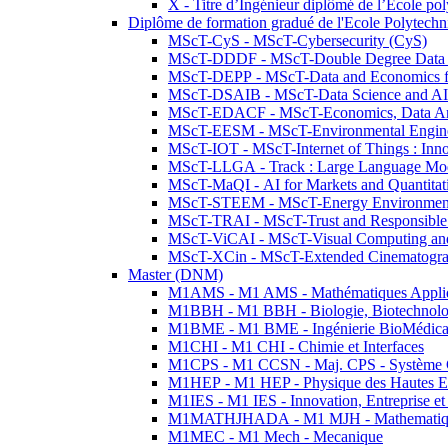
X - Titre d’Ingénieur diplômé de l’École po
Diplôme de formation gradué de l'Ecole Polytec
MScT-CyS - MScT-Cybersecurity (CyS)
MScT-DDDF - MScT-Double Degree Data 
MScT-DEPP - MScT-Data and Economics fo
MScT-DSAIB - MScT-Data Science and AI 
MScT-EDACF - MScT-Economics, Data Anal
MScT-EESM - MScT-Environmental Enginee
MScT-IOT - MScT-Internet of Things : Inn
MScT-LLGA - Track : Large Language Mode
MScT-MaQI - AI for Markets and Quantitat
MScT-STEEM - MScT-Energy Environment 
MScT-TRAI - MScT-Trust and Responsible
MScT-ViCAI - MScT-Visual Computing and
MScT-XCin - MScT-Extended Cinematogr
Master (DNM)
M1AMS - M1 AMS - Mathématiques Appliqué
M1BBH - M1 BBH - Biologie, Biotechnolog
M1BME - M1 BME - Ingénierie BioMédica
M1CHI - M1 CHI - Chimie et Interfaces
M1CPS - M1 CCSN - Maj. CPS - Système 
M1HEP - M1 HEP - Physique des Hautes E
M1IES - M1 IES - Innovation, Entreprise et
M1MATHJHADA - M1 MJH - Mathematiqu
M1MEC - M1 Mech - Mecanique