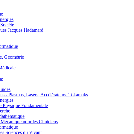
ue
nergies
 Société
es Jacques Hadamard
ormatique
, Géométrie
édicale
ue
uides
s - Plasmas, Lasers, Accélérateurs, Tokamaks
nergies
de Physique Fondamentale
erche
athématique
anique pour les Cliniciens
ormatique
s Sciences du Vivant