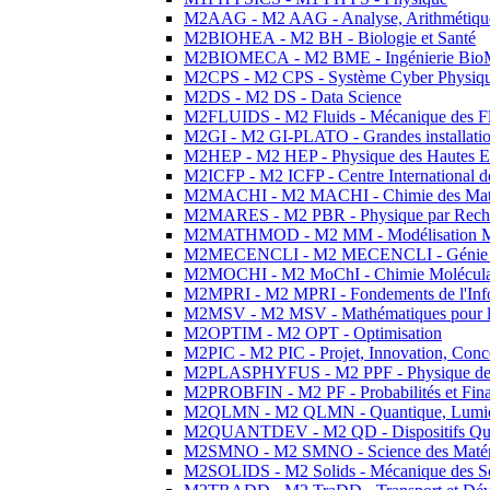
M2AAG - M2 AAG - Analyse, Arithmétique
M2BIOHEA - M2 BH - Biologie et Santé
M2BIOMECA - M2 BME - Ingénierie BioM
M2CPS - M2 CPS - Système Cyber Physiq
M2DS - M2 DS - Data Science
M2FLUIDS - M2 Fluids - Mécanique des Fl
M2GI - M2 GI-PLATO - Grandes installation
M2HEP - M2 HEP - Physique des Hautes E
M2ICFP - M2 ICFP - Centre International 
M2MACHI - M2 MACHI - Chimie des Matéri
M2MARES - M2 PBR - Physique par Rech
M2MATHMOD - M2 MM - Modélisation M
M2MECENCLI - M2 MECENCLI - Génie Méc
M2MOCHI - M2 MoChI - Chimie Moléculaire
M2MPRI - M2 MPRI - Fondements de l'Inf
M2MSV - M2 MSV - Mathématiques pour le
M2OPTIM - M2 OPT - Optimisation
M2PIC - M2 PIC - Projet, Innovation, Conc
M2PLASPHYFUS - M2 PPF - Physique des P
M2PROBFIN - M2 PF - Probabilités et Fin
M2QLMN - M2 QLMN - Quantique, Lumière
M2QUANTDEV - M2 QD - Dispositifs Qua
M2SMNO - M2 SMNO - Science des Matéri
M2SOLIDS - M2 Solids - Mécanique des So