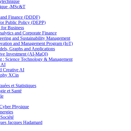
lytechnique
hnique -MSc&T
and Finance (DDDF)
r Public Policy (DEPP)
for Business
ytics and Corporate Finance
ring and Sustainability Management
ovation and Management Program (IoT)
ls, Graphs and Applications
ive Investment (AI-MaQI)
: Science Technology & Management
 AI
 Creative AI
aphy XCin
es et Statistiques
ie et Santé
le
Cyber Physique
nergies
 Société
es Jacques Hadamard