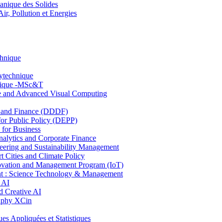
nique des Solides
, Pollution et Energies
chnique
lytechnique
hnique -MSc&T
ce and Advanced Visual Computing
and Finance (DDDF)
r Public Policy (DEPP)
for Business
ytics and Corporate Finance
ring and Sustainability Management
Cities and Climate Policy
ovation and Management Program (IoT)
: Science Technology & Management
 AI
 Creative AI
aphy XCin
ppliquées et Statistiques