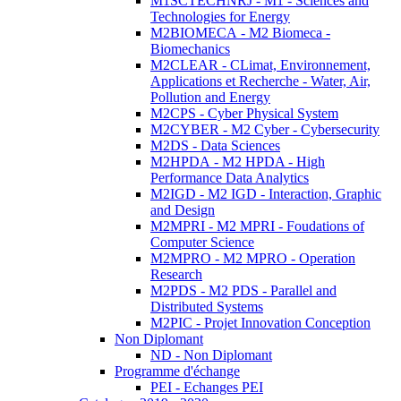
M1SCTECHNRJ - M1 - Sciences and
Technologies for Energy
M2BIOMECA - M2 Biomeca -
Biomechanics
M2CLEAR - CLimat, Environnement,
Applications et Recherche - Water, Air,
Pollution and Energy
M2CPS - Cyber Physical System
M2CYBER - M2 Cyber - Cybersecurity
M2DS - Data Sciences
M2HPDA - M2 HPDA - High
Performance Data Analytics
M2IGD - M2 IGD - Interaction, Graphic
and Design
M2MPRI - M2 MPRI - Foudations of
Computer Science
M2MPRO - M2 MPRO - Operation
Research
M2PDS - M2 PDS - Parallel and
Distributed Systems
M2PIC - Projet Innovation Conception
Non Diplomant
ND - Non Diplomant
Programme d'échange
PEI - Echanges PEI