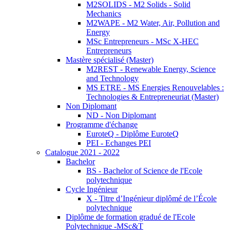
M2SOLIDS - M2 Solids - Solid
Mechanics
M2WAPE - M2 Water, Air, Pollution and
Energy
MSc Entrepreneurs - MSc X-HEC
Entrepreneurs
Mastère spécialisé (Master)
M2REST - Renewable Energy, Science
and Technology
MS ETRE - MS Energies Renouvelables :
Technologies & Entrepreneuriat (Master)
Non Diplomant
ND - Non Diplomant
Programme d'échange
EuroteQ - Diplôme EuroteQ
PEI - Echanges PEI
Catalogue 2021 - 2022
Bachelor
BS - Bachelor of Science de l'Ecole
polytechnique
Cycle Ingénieur
X - Titre d’Ingénieur diplômé de l’École
polytechnique
Diplôme de formation gradué de l'Ecole
Polytechnique -MSc&T