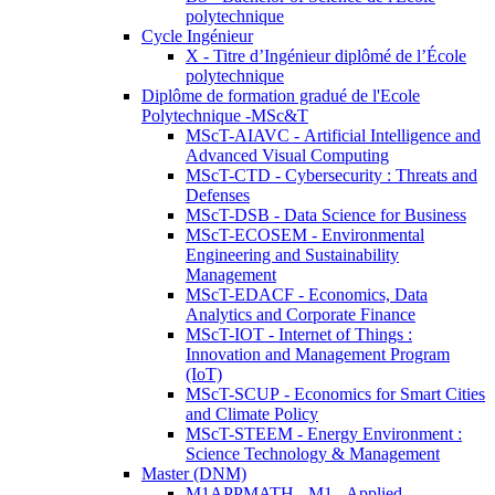
polytechnique
Cycle Ingénieur
X - Titre d’Ingénieur diplômé de l’École
polytechnique
Diplôme de formation gradué de l'Ecole
Polytechnique -MSc&T
MScT-AIAVC - Artificial Intelligence and
Advanced Visual Computing
MScT-CTD - Cybersecurity : Threats and
Defenses
MScT-DSB - Data Science for Business
MScT-ECOSEM - Environmental
Engineering and Sustainability
Management
MScT-EDACF - Economics, Data
Analytics and Corporate Finance
MScT-IOT - Internet of Things :
Innovation and Management Program
(IoT)
MScT-SCUP - Economics for Smart Cities
and Climate Policy
MScT-STEEM - Energy Environment :
Science Technology & Management
Master (DNM)
M1APPMATH - M1 - Applied