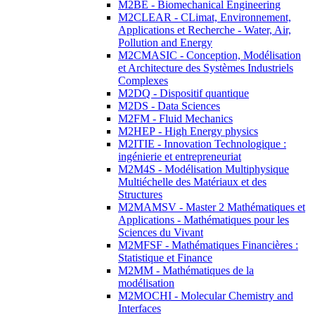
M2BE - Biomechanical Engineering
M2CLEAR - CLimat, Environnement,
Applications et Recherche - Water, Air,
Pollution and Energy
M2CMASIC - Conception, Modélisation
et Architecture des Systèmes Industriels
Complexes
M2DQ - Dispositif quantique
M2DS - Data Sciences
M2FM - Fluid Mechanics
M2HEP - High Energy physics
M2ITIE - Innovation Technologique :
ingénierie et entrepreneuriat
M2M4S - Modélisation Multiphysique
Multiéchelle des Matériaux et des
Structures
M2MAMSV - Master 2 Mathématiques et
Applications - Mathématiques pour les
Sciences du Vivant
M2MFSF - Mathématiques Financières :
Statistique et Finance
M2MM - Mathématiques de la
modélisation
M2MOCHI - Molecular Chemistry and
Interfaces