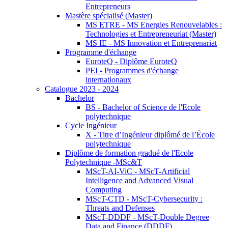
Entrepreneurs
Mastère spécialisé (Master)
MS ETRE - MS Energies Renouvelables :
Technologies et Entrepreneuriat (Master)
MS IE - MS Innovation et Entreprenariat
Programme d'échange
EuroteQ - Diplôme EuroteQ
PEI - Programmes d'échange
internationaux
Catalogue 2023 - 2024
Bachelor
BS - Bachelor of Science de l'Ecole
polytechnique
Cycle Ingénieur
X - Titre d’Ingénieur diplômé de l’École
polytechnique
Diplôme de formation gradué de l'Ecole
Polytechnique -MSc&T
MScT-AI-ViC - MScT-Artificial
Intelligence and Advanced Visual
Computing
MScT-CTD - MScT-Cybersecurity :
Threats and Defenses
MScT-DDDF - MScT-Double Degree
Data and Finance (DDDF)