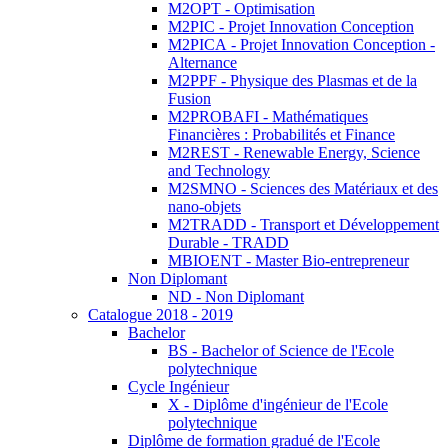
M2OPT - Optimisation
M2PIC - Projet Innovation Conception
M2PICA - Projet Innovation Conception -
Alternance
M2PPF - Physique des Plasmas et de la
Fusion
M2PROBAFI - Mathématiques
Financières : Probabilités et Finance
M2REST - Renewable Energy, Science
and Technology
M2SMNO - Sciences des Matériaux et des
nano-objets
M2TRADD - Transport et Développement
Durable - TRADD
MBIOENT - Master Bio-entrepreneur
Non Diplomant
ND - Non Diplomant
Catalogue 2018 - 2019
Bachelor
BS - Bachelor of Science de l'Ecole
polytechnique
Cycle Ingénieur
X - Diplôme d'ingénieur de l'Ecole
polytechnique
Diplôme de formation gradué de l'Ecole