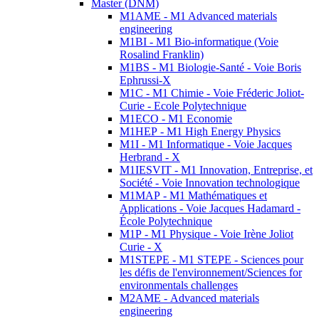
Master (DNM)
M1AME - M1 Advanced materials
engineering
M1BI - M1 Bio-informatique (Voie
Rosalind Franklin)
M1BS - M1 Biologie-Santé - Voie Boris
Ephrussi-X
M1C - M1 Chimie - Voie Fréderic Joliot-
Curie - Ecole Polytechnique
M1ECO - M1 Economie
M1HEP - M1 High Energy Physics
M1I - M1 Informatique - Voie Jacques
Herbrand - X
M1IESVIT - M1 Innovation, Entreprise, et
Société - Voie Innovation technologique
M1MAP - M1 Mathématiques et
Applications - Voie Jacques Hadamard -
École Polytechnique
M1P - M1 Physique - Voie Irène Joliot
Curie - X
M1STEPE - M1 STEPE - Sciences pour
les défis de l'environnement/Sciences for
environmentals challenges
M2AME - Advanced materials
engineering