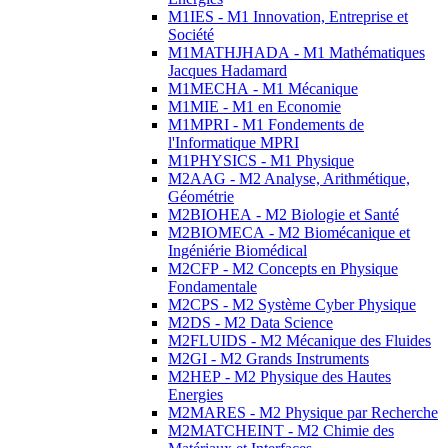
M1IES - M1 Innovation, Entreprise et
Société
M1MATHJHADA - M1 Mathématiques
Jacques Hadamard
M1MECHA - M1 Mécanique
M1MIE - M1 en Economie
M1MPRI - M1 Fondements de
l'Informatique MPRI
M1PHYSICS - M1 Physique
M2AAG - M2 Analyse, Arithmétique,
Géométrie
M2BIOHEA - M2 Biologie et Santé
M2BIOMECA - M2 Biomécanique et
Ingéniérie Biomédical
M2CFP - M2 Concepts en Physique
Fondamentale
M2CPS - M2 Système Cyber Physique
M2DS - M2 Data Science
M2FLUIDS - M2 Mécanique des Fluides
M2GI - M2 Grands Instruments
M2HEP - M2 Physique des Hautes
Energies
M2MARES - M2 Physique par Recherche
M2MATCHEINT - M2 Chimie des