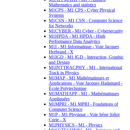
Mathematics and statistics
M1CPS - M1 CPS - Cyber Physical
Systems
M1CSN - M1 CSN - Computer Science
for Networks
M1CYBER - M1 Cyber - Cybersecurity
M1HPDA - M1 HPDA - High
Performance Data Analytics
M1I - M1 Informatique - Voie Jacques
Herbrand - X
M1IGD - M1 IGD - Interaction, Graphic
and Design
M1INTTRACPHY - M1 - International
Track in Physics
M1MAP - M1 Mathématiques et
Applications - Voie Jacques Hadamard -
École Polytechnique
M1MATHAPP - M1 - Mathématiques
Appliquées
M1MPRI - M1 MPRI - Foudations of
Computer Science
M1P - M1 Physique - Voie Irène Joliot
Curie - X
M1PHYSICS - M1 - Physics