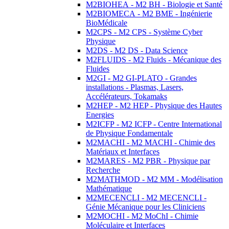
M2BIOHEA - M2 BH - Biologie et Santé
M2BIOMECA - M2 BME - Ingénierie
BioMédicale
M2CPS - M2 CPS - Système Cyber
Physique
M2DS - M2 DS - Data Science
M2FLUIDS - M2 Fluids - Mécanique des
Fluides
M2GI - M2 GI-PLATO - Grandes
installations - Plasmas, Lasers,
Accélérateurs, Tokamaks
M2HEP - M2 HEP - Physique des Hautes
Energies
M2ICFP - M2 ICFP - Centre International
de Physique Fondamentale
M2MACHI - M2 MACHI - Chimie des
Matériaux et Interfaces
M2MARES - M2 PBR - Physique par
Recherche
M2MATHMOD - M2 MM - Modélisation
Mathématique
M2MECENCLI - M2 MECENCLI -
Génie Mécanique pour les Cliniciens
M2MOCHI - M2 MoChI - Chimie
Moléculaire et Interfaces