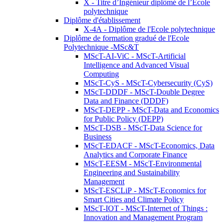
X - Titre d’Ingénieur diplômé de l’École
polytechnique
Diplôme d'établissement
X-4A - Diplôme de l'Ecole polytechnique
Diplôme de formation gradué de l'Ecole
Polytechnique -MSc&T
MScT-AI-ViC - MScT-Artificial
Intelligence and Advanced Visual
Computing
MScT-CyS - MScT-Cybersecurity (CyS)
MScT-DDDF - MScT-Double Degree
Data and Finance (DDDF)
MScT-DEPP - MScT-Data and Economics
for Public Policy (DEPP)
MScT-DSB - MScT-Data Science for
Business
MScT-EDACF - MScT-Economics, Data
Analytics and Corporate Finance
MScT-EESM - MScT-Environmental
Engineering and Sustainability
Management
MScT-ESCLiP - MScT-Economics for
Smart Cities and Climate Policy
MScT-IOT - MScT-Internet of Things :
Innovation and Management Program