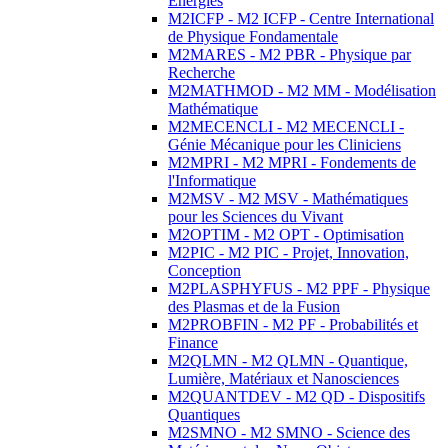
Energies
M2ICFP - M2 ICFP - Centre International
de Physique Fondamentale
M2MARES - M2 PBR - Physique par
Recherche
M2MATHMOD - M2 MM - Modélisation
Mathématique
M2MECENCLI - M2 MECENCLI -
Génie Mécanique pour les Cliniciens
M2MPRI - M2 MPRI - Fondements de
l'Informatique
M2MSV - M2 MSV - Mathématiques
pour les Sciences du Vivant
M2OPTIM - M2 OPT - Optimisation
M2PIC - M2 PIC - Projet, Innovation,
Conception
M2PLASPHYFUS - M2 PPF - Physique
des Plasmas et de la Fusion
M2PROBFIN - M2 PF - Probabilités et
Finance
M2QLMN - M2 QLMN - Quantique,
Lumière, Matériaux et Nanosciences
M2QUANTDEV - M2 QD - Dispositifs
Quantiques
M2SMNO - M2 SMNO - Science des