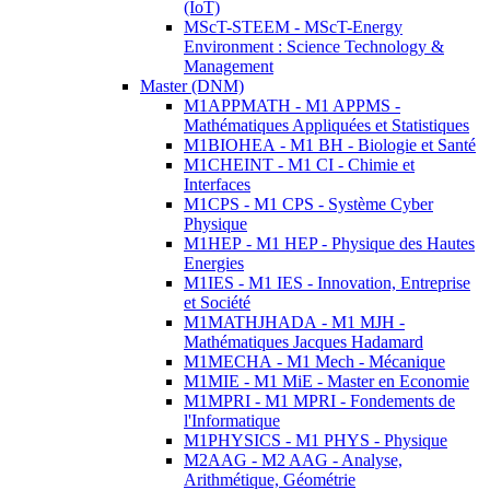
(IoT)
MScT-STEEM - MScT-Energy
Environment : Science Technology &
Management
Master (DNM)
M1APPMATH - M1 APPMS -
Mathématiques Appliquées et Statistiques
M1BIOHEA - M1 BH - Biologie et Santé
M1CHEINT - M1 CI - Chimie et
Interfaces
M1CPS - M1 CPS - Système Cyber
Physique
M1HEP - M1 HEP - Physique des Hautes
Energies
M1IES - M1 IES - Innovation, Entreprise
et Société
M1MATHJHADA - M1 MJH -
Mathématiques Jacques Hadamard
M1MECHA - M1 Mech - Mécanique
M1MIE - M1 MiE - Master en Economie
M1MPRI - M1 MPRI - Fondements de
l'Informatique
M1PHYSICS - M1 PHYS - Physique
M2AAG - M2 AAG - Analyse,
Arithmétique, Géométrie