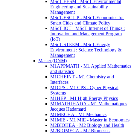
MScT-EESM - MScT-Environmental
Engineering and Sustainability
Management
MScT-ESCLiP - MScT-Economics for
Smart Cities and Climate Policy
MScT-IOT - MScT-Internet of Things :
Innovation and Management Program
(IoT)
MScT-STEEM - MScT-Energy
Environment : Science Technology &
Management
Master (DNM)
M1APPMATH - M1 Applied Mathematics
and statistics
M1CHEINT - M1 Chemistry and
Interfaces
M1CPS - M1 CPS - Cyber Physical
Systems
M1HEP - M1 High Energy Physics
M1MATHJHADA - M1 Mathematiques
Jacques Hadamard
M1MECHA - M1 Mechanics
M1MIE - M1 MIE - Master in Economics
M2BIOHEA - M2 Biology and Health
M2BIOMECA - M2 Biomeca -