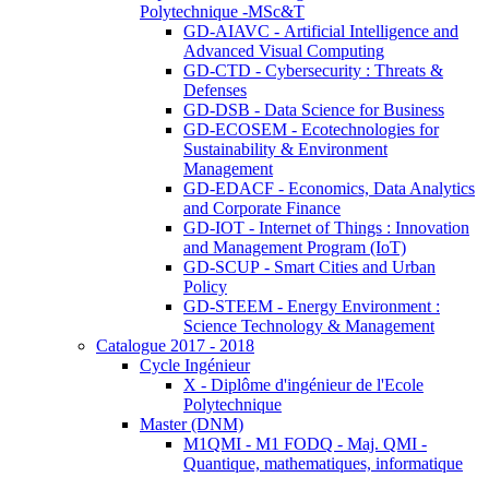
Polytechnique -MSc&T
GD-AIAVC - Artificial Intelligence and
Advanced Visual Computing
GD-CTD - Cybersecurity : Threats &
Defenses
GD-DSB - Data Science for Business
GD-ECOSEM - Ecotechnologies for
Sustainability & Environment
Management
GD-EDACF - Economics, Data Analytics
and Corporate Finance
GD-IOT - Internet of Things : Innovation
and Management Program (IoT)
GD-SCUP - Smart Cities and Urban
Policy
GD-STEEM - Energy Environment :
Science Technology & Management
Catalogue 2017 - 2018
Cycle Ingénieur
X - Diplôme d'ingénieur de l'Ecole
Polytechnique
Master (DNM)
M1QMI - M1 FODQ - Maj. QMI -
Quantique, mathematiques, informatique