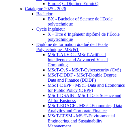
EuroteQ - Diplôme EuroteQ
Catalogue 2025 - 2026
Bachelor
BX - Bachelor of Science de l'Ecole
polytechnique
Cycle Ingénieur
X - Titre d’Ingénieur diplômé de l’École
polytechnique
Diplôme de formation gradué de l'Ecole
Polytechnique -MSc&T
MScT-AI-ViC - MScT-Artificial
Intelligence and Advanced Visual
Computing
MScT-CyS - MScT-Cybersecurity (CyS)
MScT-DDDF - MScT-Double Degree
Data and Finance (DDDF)
MScT-DEPP - MScT-Data and Economics
for Public Policy (DEPP)
MScT-DSAIB - MScT-Data Science and
AI for Business
MScT-EDACF - MScT-Economics, Data
Analytics and Corporate Finance
MScT-EESM - MScT-Environmental
Engineering and Sustainability
Management