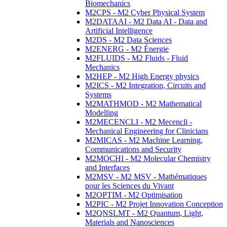
Biomechanics
M2CPS - M2 Cyber Physical System
M2DATAAI - M2 Data AI - Data and
Artificial Intelligence
M2DS - M2 Data Sciences
M2ENERG - M2 Énergie
M2FLUIDS - M2 Fluids - Fluid
Mechanics
M2HEP - M2 High Energy physics
M2ICS - M2 Integration, Circuits and
Systems
M2MATHMOD - M2 Mathematical
Modelling
M2MECENCLI - M2 Mecencli -
Mechanical Engineering for Clinicians
M2MICAS - M2 Machine Learning,
Communications and Security
M2MOCHI - M2 Molecular Chemistry
and Interfaces
M2MSV - M2 MSV - Mathématiques
pour les Sciences du Vivant
M2OPTIM - M2 Optimisation
M2PIC - M2 Projet Innovation Conception
M2QNSLMT - M2 Quantum, Light,
Materials and Nanosciences