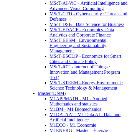
MScT-AI-ViC - Artificial Intelligence and
Advanced Visual Computing
MScT-CTD - Cybersecurity : Threats and
Defenses
MScT-DSB - Data Science for Business
MScT-EDACF - Economics, Data
Analytics and Corporate Finance
MScT-EESM - Environmental
Engineering and Sustainability
Management
MScT-ESCLiP - Economics for Smart
Cities and Climate Policy
MScT-IOT - Internet of Things :
Innovation and Management Program
(IoT)
MScT-STEEM - Energy Environment :
Science Technology & Management
Master (DNM)
M1APPMATH - M1 - Applied
Mathematics and statistics
M1BM - M1 Biomechanics
M1DATAAI - M1 Data AI - Data and
Artificial Intelligence
M1ECO - M1 Economie
M1ENERG - Master 1 Énergie