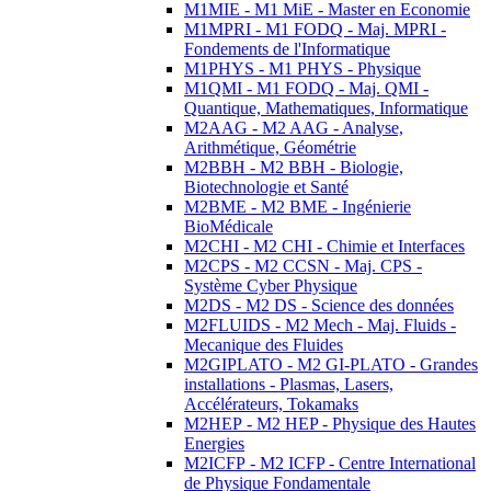
M1MIE - M1 MiE - Master en Economie
M1MPRI - M1 FODQ - Maj. MPRI -
Fondements de l'Informatique
M1PHYS - M1 PHYS - Physique
M1QMI - M1 FODQ - Maj. QMI -
Quantique, Mathematiques, Informatique
M2AAG - M2 AAG - Analyse,
Arithmétique, Géométrie
M2BBH - M2 BBH - Biologie,
Biotechnologie et Santé
M2BME - M2 BME - Ingénierie
BioMédicale
M2CHI - M2 CHI - Chimie et Interfaces
M2CPS - M2 CCSN - Maj. CPS -
Système Cyber Physique
M2DS - M2 DS - Science des données
M2FLUIDS - M2 Mech - Maj. Fluids -
Mecanique des Fluides
M2GIPLATO - M2 GI-PLATO - Grandes
installations - Plasmas, Lasers,
Accélérateurs, Tokamaks
M2HEP - M2 HEP - Physique des Hautes
Energies
M2ICFP - M2 ICFP - Centre International
de Physique Fondamentale