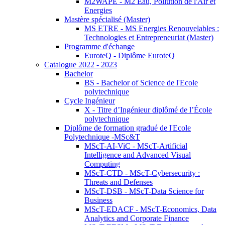
M2WAPE - M2 Eau, Pollution de l'Air et
Energies
Mastère spécialisé (Master)
MS ETRE - MS Energies Renouvelables :
Technologies et Entrepreneuriat (Master)
Programme d'échange
EuroteQ - Diplôme EuroteQ
Catalogue 2022 - 2023
Bachelor
BS - Bachelor of Science de l'Ecole
polytechnique
Cycle Ingénieur
X - Titre d’Ingénieur diplômé de l’École
polytechnique
Diplôme de formation gradué de l'Ecole
Polytechnique -MSc&T
MScT-AI-ViC - MScT-Artificial
Intelligence and Advanced Visual
Computing
MScT-CTD - MScT-Cybersecurity :
Threats and Defenses
MScT-DSB - MScT-Data Science for
Business
MScT-EDACF - MScT-Economics, Data
Analytics and Corporate Finance