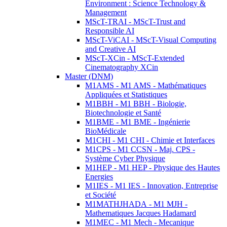
Environment : Science Technology &
Management
MScT-TRAI - MScT-Trust and
Responsible AI
MScT-ViCAI - MScT-Visual Computing
and Creative AI
MScT-XCin - MScT-Extended
Cinematography XCin
Master (DNM)
M1AMS - M1 AMS - Mathématiques
Appliquées et Statistiques
M1BBH - M1 BBH - Biologie,
Biotechnologie et Santé
M1BME - M1 BME - Ingénierie
BioMédicale
M1CHI - M1 CHI - Chimie et Interfaces
M1CPS - M1 CCSN - Maj. CPS -
Système Cyber Physique
M1HEP - M1 HEP - Physique des Hautes
Energies
M1IES - M1 IES - Innovation, Entreprise
et Société
M1MATHJHADA - M1 MJH -
Mathematiques Jacques Hadamard
M1MEC - M1 Mech - Mecanique