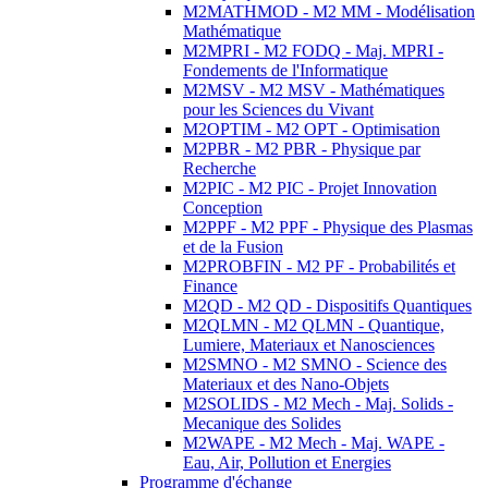
M2MATHMOD - M2 MM - Modélisation
Mathématique
M2MPRI - M2 FODQ - Maj. MPRI -
Fondements de l'Informatique
M2MSV - M2 MSV - Mathématiques
pour les Sciences du Vivant
M2OPTIM - M2 OPT - Optimisation
M2PBR - M2 PBR - Physique par
Recherche
M2PIC - M2 PIC - Projet Innovation
Conception
M2PPF - M2 PPF - Physique des Plasmas
et de la Fusion
M2PROBFIN - M2 PF - Probabilités et
Finance
M2QD - M2 QD - Dispositifs Quantiques
M2QLMN - M2 QLMN - Quantique,
Lumiere, Materiaux et Nanosciences
M2SMNO - M2 SMNO - Science des
Materiaux et des Nano-Objets
M2SOLIDS - M2 Mech - Maj. Solids -
Mecanique des Solides
M2WAPE - M2 Mech - Maj. WAPE -
Eau, Air, Pollution et Energies
Programme d'échange