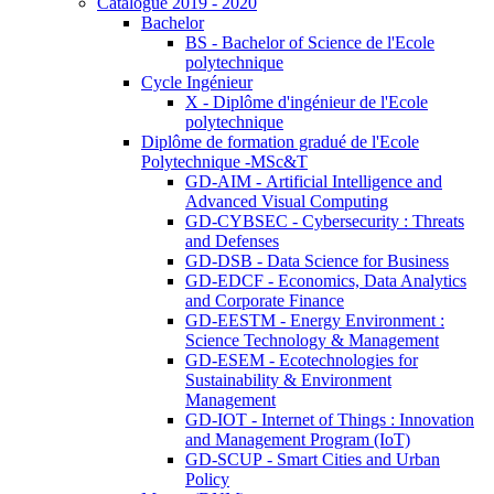
Catalogue 2019 - 2020
Bachelor
BS - Bachelor of Science de l'Ecole
polytechnique
Cycle Ingénieur
X - Diplôme d'ingénieur de l'Ecole
polytechnique
Diplôme de formation gradué de l'Ecole
Polytechnique -MSc&T
GD-AIM - Artificial Intelligence and
Advanced Visual Computing
GD-CYBSEC - Cybersecurity : Threats
and Defenses
GD-DSB - Data Science for Business
GD-EDCF - Economics, Data Analytics
and Corporate Finance
GD-EESTM - Energy Environment :
Science Technology & Management
GD-ESEM - Ecotechnologies for
Sustainability & Environment
Management
GD-IOT - Internet of Things : Innovation
and Management Program (IoT)
GD-SCUP - Smart Cities and Urban
Policy