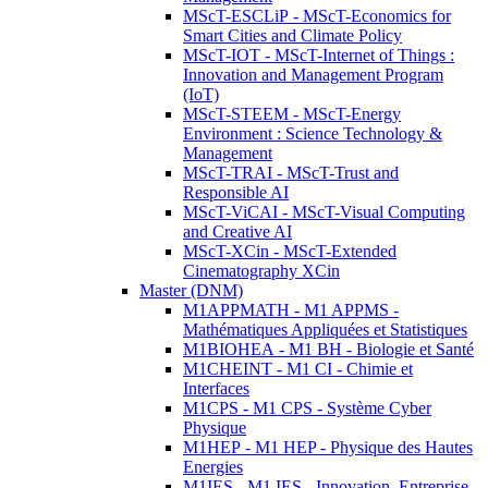
MScT-ESCLiP - MScT-Economics for
Smart Cities and Climate Policy
MScT-IOT - MScT-Internet of Things :
Innovation and Management Program
(IoT)
MScT-STEEM - MScT-Energy
Environment : Science Technology &
Management
MScT-TRAI - MScT-Trust and
Responsible AI
MScT-ViCAI - MScT-Visual Computing
and Creative AI
MScT-XCin - MScT-Extended
Cinematography XCin
Master (DNM)
M1APPMATH - M1 APPMS -
Mathématiques Appliquées et Statistiques
M1BIOHEA - M1 BH - Biologie et Santé
M1CHEINT - M1 CI - Chimie et
Interfaces
M1CPS - M1 CPS - Système Cyber
Physique
M1HEP - M1 HEP - Physique des Hautes
Energies
M1IES - M1 IES - Innovation, Entreprise