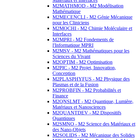
Matériaux et Interfaces
M2MATHMOD - M2 Modélisation
Mathématique
M2MECENCLI - M2 Génie Mécanique
pour les Cliniciens
M2MOCHI - M2 Chimie Moléculaire et
Interfaces
M2MPRI - M2 Fondements de
l'Informatique MPRI
M2MSV - M2 Mathématiques pour les
Sciences du Vivant
M2OPTIM - M2 Optimisation
M2PIC - M2 Projet, Innovation,
Conception
M2PLASPHYFUS - M2 Physique des
Plasmas et de la Fusion
M2PROBFIN - M2 Probabilités et
Finance
M2QNSLMT - M2 Quantique, Lumière,
Matériaux et Nanosciences
M2QUANTDEV - M2 Dispositifs
Quantiques
M2SMNO - M2 Science des Matériaux et
des Nano-Objets
M2SOLIDS - M2 Mécanique des Solides