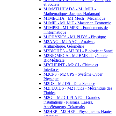
et Société
M1MATHJHADA - M1 MJH -
Mathématiques Jacques Hadamard
M1MECHA - M1 Mech - Mécanique
M1MIE - M1 MiE - Master en Economie
M1MPRI - M1 MPRI - Fondements de
l'Informatique
M1PHYSICS - M1 PHYS - Physique
M2AAG - M2 AAG - Analyse,
Arithmétique, Géométrie
M2BIOHEA - M2 BH - Biologie et Santé
M2BIOMECA - M2 BME - Ingénierie
BioMédicale
M2CHEINT - M2 CI - Chimie et
Interfaces
M2CPS - M2 CPS - Système Cyber
Physique
M2DS - M2 DS - Data Science
M2FLUIDS - M2 Fluids - Mécanique des
Fluides
M2GI - M2 GI-PLATO - Grandes
installations - Plasmas, Lasers,
Accélérateurs, Tokamaks
M2HEP - M2 HEP - Physique des Hautes