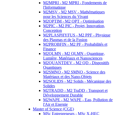
M2MPRI - M2 MPRI - Fondements de
l'Informatique
M2MSV - M2 MSV - Mathématiques
pour les Sciences du Vivant
M2OPTIM - M2 OPT - Optimisation
M2PIC - M2 PIC - Projet, Innovation,
Conception
M2PLASPHYFUS - M2 PPF - Physique
des Plasmas et de la Fusion
M2PROBFIN - M2 PF - Probabilités et
Finance
M2QLMN - M2 QLMN - Quantique,
Lumière, Matériaux et Nanosciences
M2QUANTDEV - M2 QD - Dispositifs
Quantiques
M2SMNO - M2 SMNO - Science des
Matériaux et des Nano-Objets
M2SOLIDS - M2 Solids - Mécanique des
Solides
M2TRADD - M2 TraDD - Transport et
Développement Durable
M2WAPE - M2 WAPE - Eau, Pollution de
l'Air et Energie
Master of Science (CGE)
MSc Entrepreneurs - MSc X-HEC