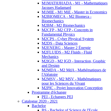
M1MATHJHADA - M1 - Mathematiques
Jacques Hadamard
M1MIE - M1 MiE - Master in Economics
M2BIOMECA - M2 Biomeca -
Biomechanics
M2BM - M2 Biomechanics
M2CFP - M2 CFP - Concepts in
Fundamental Physics
M2CPS - Cyber Physical System
M2DS - Data Sciences
M2ENERG - Master 2 Énergie
M2FLUIDS - M2 Fluids - Fluid
Mechanics
M2IGD - M2 IGD - Interaction, Graphic
and Design
M2MDA - M2 MdA - Mathématiques de
l'Aléatoire
M2MSV - M2 MSV - Mathématiques
pour les Sciences du Vivant
M2PIC - Projet Innovation Conception
Programme d'échange
PEI - Echanges PEI
Catalogue 2020 - 2021
Bachelor
BS - Bachelor of Science de l'Ecole