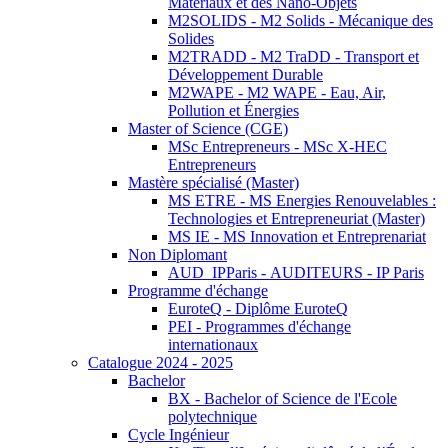
Matériaux et des Nano-Objets
M2SOLIDS - M2 Solids - Mécanique des
Solides
M2TRADD - M2 TraDD - Transport et
Développement Durable
M2WAPE - M2 WAPE - Eau, Air,
Pollution et Énergies
Master of Science (CGE)
MSc Entrepreneurs - MSc X-HEC
Entrepreneurs
Mastère spécialisé (Master)
MS ETRE - MS Energies Renouvelables :
Technologies et Entrepreneuriat (Master)
MS IE - MS Innovation et Entreprenariat
Non Diplomant
AUD_IPParis - AUDITEURS - IP Paris
Programme d'échange
EuroteQ - Diplôme EuroteQ
PEI - Programmes d'échange
internationaux
Catalogue 2024 - 2025
Bachelor
BX - Bachelor of Science de l'Ecole
polytechnique
Cycle Ingénieur