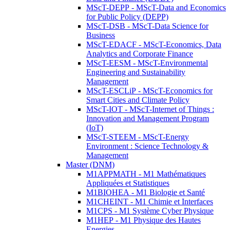
MScT-DEPP - MScT-Data and Economics
for Public Policy (DEPP)
MScT-DSB - MScT-Data Science for
Business
MScT-EDACF - MScT-Economics, Data
Analytics and Corporate Finance
MScT-EESM - MScT-Environmental
Engineering and Sustainability
Management
MScT-ESCLiP - MScT-Economics for
Smart Cities and Climate Policy
MScT-IOT - MScT-Internet of Things :
Innovation and Management Program
(IoT)
MScT-STEEM - MScT-Energy
Environment : Science Technology &
Management
Master (DNM)
M1APPMATH - M1 Mathématiques
Appliquées et Statistiques
M1BIOHEA - M1 Biologie et Santé
M1CHEINT - M1 Chimie et Interfaces
M1CPS - M1 Système Cyber Physique
M1HEP - M1 Physique des Hautes
Energies