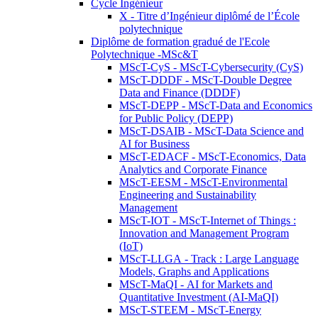
Cycle Ingénieur
X - Titre d’Ingénieur diplômé de l’École
polytechnique
Diplôme de formation gradué de l'Ecole
Polytechnique -MSc&T
MScT-CyS - MScT-Cybersecurity (CyS)
MScT-DDDF - MScT-Double Degree
Data and Finance (DDDF)
MScT-DEPP - MScT-Data and Economics
for Public Policy (DEPP)
MScT-DSAIB - MScT-Data Science and
AI for Business
MScT-EDACF - MScT-Economics, Data
Analytics and Corporate Finance
MScT-EESM - MScT-Environmental
Engineering and Sustainability
Management
MScT-IOT - MScT-Internet of Things :
Innovation and Management Program
(IoT)
MScT-LLGA - Track : Large Language
Models, Graphs and Applications
MScT-MaQI - AI for Markets and
Quantitative Investment (AI-MaQI)
MScT-STEEM - MScT-Energy