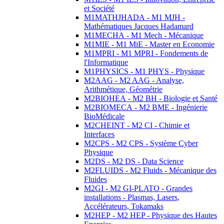
et Société
M1MATHJHADA - M1 MJH -
Mathématiques Jacques Hadamard
M1MECHA - M1 Mech - Mécanique
M1MIE - M1 MiE - Master en Economie
M1MPRI - M1 MPRI - Fondements de
l'Informatique
M1PHYSICS - M1 PHYS - Physique
M2AAG - M2 AAG - Analyse,
Arithmétique, Géométrie
M2BIOHEA - M2 BH - Biologie et Santé
M2BIOMECA - M2 BME - Ingénierie
BioMédicale
M2CHEINT - M2 CI - Chimie et
Interfaces
M2CPS - M2 CPS - Système Cyber
Physique
M2DS - M2 DS - Data Science
M2FLUIDS - M2 Fluids - Mécanique des
Fluides
M2GI - M2 GI-PLATO - Grandes
installations - Plasmas, Lasers,
Accélérateurs, Tokamaks
M2HEP - M2 HEP - Physique des Hautes