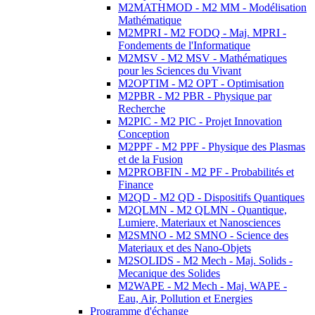
M2MATHMOD - M2 MM - Modélisation
Mathématique
M2MPRI - M2 FODQ - Maj. MPRI -
Fondements de l'Informatique
M2MSV - M2 MSV - Mathématiques
pour les Sciences du Vivant
M2OPTIM - M2 OPT - Optimisation
M2PBR - M2 PBR - Physique par
Recherche
M2PIC - M2 PIC - Projet Innovation
Conception
M2PPF - M2 PPF - Physique des Plasmas
et de la Fusion
M2PROBFIN - M2 PF - Probabilités et
Finance
M2QD - M2 QD - Dispositifs Quantiques
M2QLMN - M2 QLMN - Quantique,
Lumiere, Materiaux et Nanosciences
M2SMNO - M2 SMNO - Science des
Materiaux et des Nano-Objets
M2SOLIDS - M2 Mech - Maj. Solids -
Mecanique des Solides
M2WAPE - M2 Mech - Maj. WAPE -
Eau, Air, Pollution et Energies
Programme d'échange