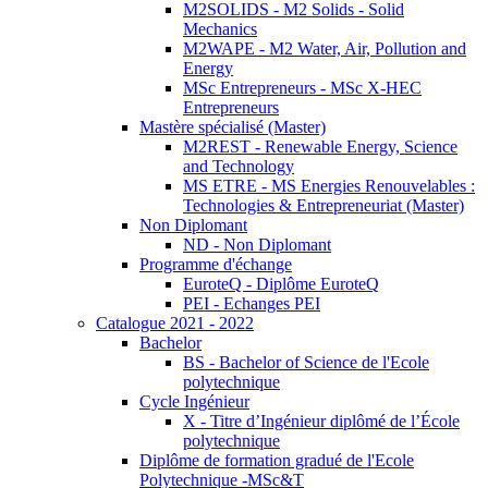
M2SOLIDS - M2 Solids - Solid
Mechanics
M2WAPE - M2 Water, Air, Pollution and
Energy
MSc Entrepreneurs - MSc X-HEC
Entrepreneurs
Mastère spécialisé (Master)
M2REST - Renewable Energy, Science
and Technology
MS ETRE - MS Energies Renouvelables :
Technologies & Entrepreneuriat (Master)
Non Diplomant
ND - Non Diplomant
Programme d'échange
EuroteQ - Diplôme EuroteQ
PEI - Echanges PEI
Catalogue 2021 - 2022
Bachelor
BS - Bachelor of Science de l'Ecole
polytechnique
Cycle Ingénieur
X - Titre d’Ingénieur diplômé de l’École
polytechnique
Diplôme de formation gradué de l'Ecole
Polytechnique -MSc&T