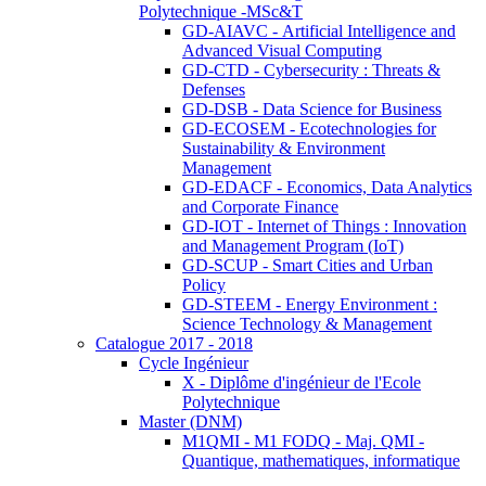
Polytechnique -MSc&T
GD-AIAVC - Artificial Intelligence and
Advanced Visual Computing
GD-CTD - Cybersecurity : Threats &
Defenses
GD-DSB - Data Science for Business
GD-ECOSEM - Ecotechnologies for
Sustainability & Environment
Management
GD-EDACF - Economics, Data Analytics
and Corporate Finance
GD-IOT - Internet of Things : Innovation
and Management Program (IoT)
GD-SCUP - Smart Cities and Urban
Policy
GD-STEEM - Energy Environment :
Science Technology & Management
Catalogue 2017 - 2018
Cycle Ingénieur
X - Diplôme d'ingénieur de l'Ecole
Polytechnique
Master (DNM)
M1QMI - M1 FODQ - Maj. QMI -
Quantique, mathematiques, informatique