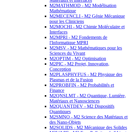
Matériaux et Interfaces
M2MATHMOD - M2 Modélisation
Mathématique
M2MECENCLI - M2 Génie Mécanique
pour les Cliniciens
M2MOCHI - M2 Chimie Moléculaire et
Interfaces
M2MPRI - M2 Fondements de
l'Informatique MPRI
M2MSV - M2 Mathématiques pour les
Sciences du Vivant
M2OPTIM - M2 Optimisation
M2PIC - M2 Projet, Innovation,
Conception
M2PLASPHYFUS - M2 Physique des
Plasmas et de la Fusion
M2PROBFIN - M2 Probabilités et
Finance
M2QNSLMT - M2 Quantique, Lumière,
Matériaux et Nanosciences
M2QUANTDEV - M2 Dispositifs
Quantiques
M2SMNO - M2 Science des Matériaux et
des Nano-Objets
M2SOLIDS - M2 Mécanique des Solides