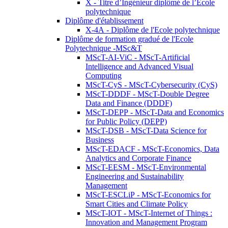
X - Titre d’Ingénieur diplômé de l’École
polytechnique
Diplôme d'établissement
X-4A - Diplôme de l'Ecole polytechnique
Diplôme de formation gradué de l'Ecole
Polytechnique -MSc&T
MScT-AI-ViC - MScT-Artificial
Intelligence and Advanced Visual
Computing
MScT-CyS - MScT-Cybersecurity (CyS)
MScT-DDDF - MScT-Double Degree
Data and Finance (DDDF)
MScT-DEPP - MScT-Data and Economics
for Public Policy (DEPP)
MScT-DSB - MScT-Data Science for
Business
MScT-EDACF - MScT-Economics, Data
Analytics and Corporate Finance
MScT-EESM - MScT-Environmental
Engineering and Sustainability
Management
MScT-ESCLiP - MScT-Economics for
Smart Cities and Climate Policy
MScT-IOT - MScT-Internet of Things :
Innovation and Management Program