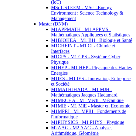
(IoT)
MScT-STEEM - MScT-Energy
Environment : Science Technology &
Management
Master (DNM)
M1APPMATH - M1 APPMS -
Mathématiques Appliquées et Statistiques
M1BIOHEA - M1 BH - Biologie et Santé
M1CHEINT - M1 CI - Chimie et
Interfaces
M1CPS - M1 CPS - Système Cyber
Physique
M1HEP - M1 HEP - Physique des Hautes
Energies
M1IES - M1 IES - Innovation, Entreprise
et Société
M1MATHJHADA - M1 MJH -
Mathématiques Jacques Hadamard
M1MECHA - M1 Mech - Mécanique
M1MIE - M1 MiE - Master en Economie
M1MPRI - M1 MPRI - Fondements de
l'Informatique
M1PHYSICS - M1 PHYS - Physique
M2AAG - M2 AAG - Analyse,
Arithmétique, Géométrie