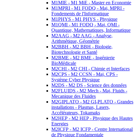
M1MIE - M1 MiE - Master en Economie
M1MPRI - M1 FODQ - Maj. MPRI -
Fondements de l'Informatique
M1PHYS - M1 PHYS - Physique
M1QMI - M1 FODQ - Maj. QMI -
Quantique, Mathematiques, Informatique
M2AAG - M2 AAG - Analyse,
Arithmétique, Géométrie
M2BBH - M2 BBH - Biologie,
Biotechnologie et Santé
M2BME - M2 BME - Ingénierie
BioMédicale
M2CHI - M2 CHI - Chimie et Interfaces
M2CPS - M2 CCSN - Maj. CPS -
Système Cyber Physique
M2DS - M2 DS - Science des données
M2FLUIDS - M2 Mech - Maj. Fluids -
Mecanique des Fluides
M2GIPLATO - M2 GI-PLATO - Grandes
installations - Plasmas, Lasers,
Accélérateurs, Tokamaks
M2HEP - M2 HEP - Physique des Hautes
Energies
M2ICFP - M2 ICFP - Centre International
de Physique Fondamentale