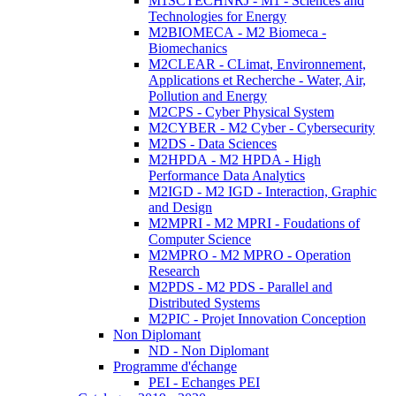
M1SCTECHNRJ - M1 - Sciences and
Technologies for Energy
M2BIOMECA - M2 Biomeca -
Biomechanics
M2CLEAR - CLimat, Environnement,
Applications et Recherche - Water, Air,
Pollution and Energy
M2CPS - Cyber Physical System
M2CYBER - M2 Cyber - Cybersecurity
M2DS - Data Sciences
M2HPDA - M2 HPDA - High
Performance Data Analytics
M2IGD - M2 IGD - Interaction, Graphic
and Design
M2MPRI - M2 MPRI - Foudations of
Computer Science
M2MPRO - M2 MPRO - Operation
Research
M2PDS - M2 PDS - Parallel and
Distributed Systems
M2PIC - Projet Innovation Conception
Non Diplomant
ND - Non Diplomant
Programme d'échange
PEI - Echanges PEI