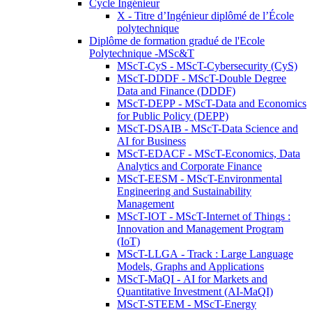
Cycle Ingénieur
X - Titre d’Ingénieur diplômé de l’École
polytechnique
Diplôme de formation gradué de l'Ecole
Polytechnique -MSc&T
MScT-CyS - MScT-Cybersecurity (CyS)
MScT-DDDF - MScT-Double Degree
Data and Finance (DDDF)
MScT-DEPP - MScT-Data and Economics
for Public Policy (DEPP)
MScT-DSAIB - MScT-Data Science and
AI for Business
MScT-EDACF - MScT-Economics, Data
Analytics and Corporate Finance
MScT-EESM - MScT-Environmental
Engineering and Sustainability
Management
MScT-IOT - MScT-Internet of Things :
Innovation and Management Program
(IoT)
MScT-LLGA - Track : Large Language
Models, Graphs and Applications
MScT-MaQI - AI for Markets and
Quantitative Investment (AI-MaQI)
MScT-STEEM - MScT-Energy