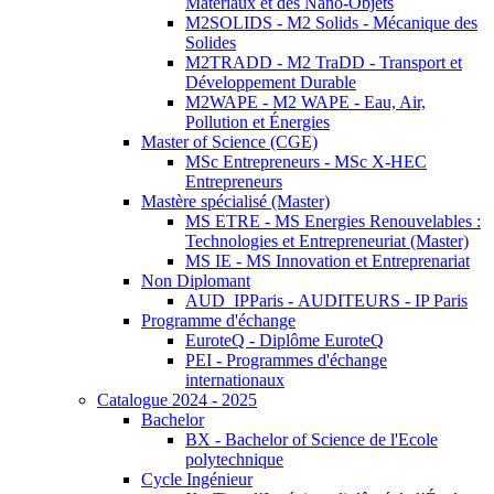
Matériaux et des Nano-Objets
M2SOLIDS - M2 Solids - Mécanique des
Solides
M2TRADD - M2 TraDD - Transport et
Développement Durable
M2WAPE - M2 WAPE - Eau, Air,
Pollution et Énergies
Master of Science (CGE)
MSc Entrepreneurs - MSc X-HEC
Entrepreneurs
Mastère spécialisé (Master)
MS ETRE - MS Energies Renouvelables :
Technologies et Entrepreneuriat (Master)
MS IE - MS Innovation et Entreprenariat
Non Diplomant
AUD_IPParis - AUDITEURS - IP Paris
Programme d'échange
EuroteQ - Diplôme EuroteQ
PEI - Programmes d'échange
internationaux
Catalogue 2024 - 2025
Bachelor
BX - Bachelor of Science de l'Ecole
polytechnique
Cycle Ingénieur