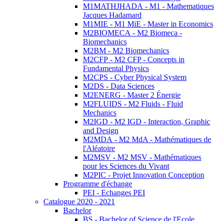
M1MATHJHADA - M1 - Mathematiques
Jacques Hadamard
M1MIE - M1 MiE - Master in Economics
M2BIOMECA - M2 Biomeca -
Biomechanics
M2BM - M2 Biomechanics
M2CFP - M2 CFP - Concepts in
Fundamental Physics
M2CPS - Cyber Physical System
M2DS - Data Sciences
M2ENERG - Master 2 Énergie
M2FLUIDS - M2 Fluids - Fluid
Mechanics
M2IGD - M2 IGD - Interaction, Graphic
and Design
M2MDA - M2 MdA - Mathématiques de
l'Aléatoire
M2MSV - M2 MSV - Mathématiques
pour les Sciences du Vivant
M2PIC - Projet Innovation Conception
Programme d'échange
PEI - Echanges PEI
Catalogue 2020 - 2021
Bachelor
BS - Bachelor of Science de l'Ecole