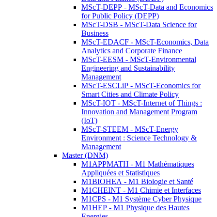
MScT-DEPP - MScT-Data and Economics
for Public Policy (DEPP)
MScT-DSB - MScT-Data Science for
Business
MScT-EDACF - MScT-Economics, Data
Analytics and Corporate Finance
MScT-EESM - MScT-Environmental
Engineering and Sustainability
Management
MScT-ESCLiP - MScT-Economics for
Smart Cities and Climate Policy
MScT-IOT - MScT-Internet of Things :
Innovation and Management Program
(IoT)
MScT-STEEM - MScT-Energy
Environment : Science Technology &
Management
Master (DNM)
M1APPMATH - M1 Mathématiques
Appliquées et Statistiques
M1BIOHEA - M1 Biologie et Santé
M1CHEINT - M1 Chimie et Interfaces
M1CPS - M1 Système Cyber Physique
M1HEP - M1 Physique des Hautes
Energies