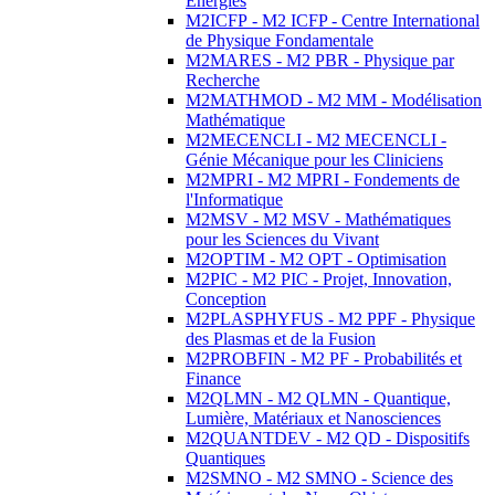
Energies
M2ICFP - M2 ICFP - Centre International
de Physique Fondamentale
M2MARES - M2 PBR - Physique par
Recherche
M2MATHMOD - M2 MM - Modélisation
Mathématique
M2MECENCLI - M2 MECENCLI -
Génie Mécanique pour les Cliniciens
M2MPRI - M2 MPRI - Fondements de
l'Informatique
M2MSV - M2 MSV - Mathématiques
pour les Sciences du Vivant
M2OPTIM - M2 OPT - Optimisation
M2PIC - M2 PIC - Projet, Innovation,
Conception
M2PLASPHYFUS - M2 PPF - Physique
des Plasmas et de la Fusion
M2PROBFIN - M2 PF - Probabilités et
Finance
M2QLMN - M2 QLMN - Quantique,
Lumière, Matériaux et Nanosciences
M2QUANTDEV - M2 QD - Dispositifs
Quantiques
M2SMNO - M2 SMNO - Science des