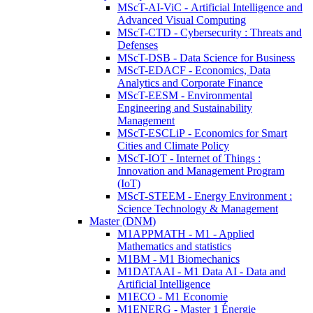
MScT-AI-ViC - Artificial Intelligence and
Advanced Visual Computing
MScT-CTD - Cybersecurity : Threats and
Defenses
MScT-DSB - Data Science for Business
MScT-EDACF - Economics, Data
Analytics and Corporate Finance
MScT-EESM - Environmental
Engineering and Sustainability
Management
MScT-ESCLiP - Economics for Smart
Cities and Climate Policy
MScT-IOT - Internet of Things :
Innovation and Management Program
(IoT)
MScT-STEEM - Energy Environment :
Science Technology & Management
Master (DNM)
M1APPMATH - M1 - Applied
Mathematics and statistics
M1BM - M1 Biomechanics
M1DATAAI - M1 Data AI - Data and
Artificial Intelligence
M1ECO - M1 Economie
M1ENERG - Master 1 Énergie