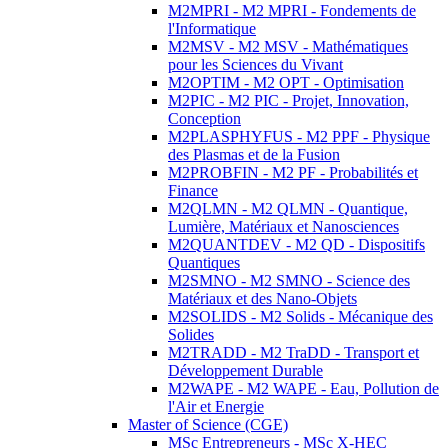
M2MPRI - M2 MPRI - Fondements de
l'Informatique
M2MSV - M2 MSV - Mathématiques
pour les Sciences du Vivant
M2OPTIM - M2 OPT - Optimisation
M2PIC - M2 PIC - Projet, Innovation,
Conception
M2PLASPHYFUS - M2 PPF - Physique
des Plasmas et de la Fusion
M2PROBFIN - M2 PF - Probabilités et
Finance
M2QLMN - M2 QLMN - Quantique,
Lumière, Matériaux et Nanosciences
M2QUANTDEV - M2 QD - Dispositifs
Quantiques
M2SMNO - M2 SMNO - Science des
Matériaux et des Nano-Objets
M2SOLIDS - M2 Solids - Mécanique des
Solides
M2TRADD - M2 TraDD - Transport et
Développement Durable
M2WAPE - M2 WAPE - Eau, Pollution de
l'Air et Energie
Master of Science (CGE)
MSc Entrepreneurs - MSc X-HEC