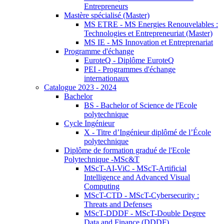
Entrepreneurs
Mastère spécialisé (Master)
MS ETRE - MS Energies Renouvelables :
Technologies et Entrepreneuriat (Master)
MS IE - MS Innovation et Entreprenariat
Programme d'échange
EuroteQ - Diplôme EuroteQ
PEI - Programmes d'échange
internationaux
Catalogue 2023 - 2024
Bachelor
BS - Bachelor of Science de l'Ecole
polytechnique
Cycle Ingénieur
X - Titre d’Ingénieur diplômé de l’École
polytechnique
Diplôme de formation gradué de l'Ecole
Polytechnique -MSc&T
MScT-AI-ViC - MScT-Artificial
Intelligence and Advanced Visual
Computing
MScT-CTD - MScT-Cybersecurity :
Threats and Defenses
MScT-DDDF - MScT-Double Degree
Data and Finance (DDDF)