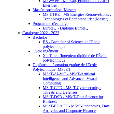
M2WAPE - M2 Eau, Pollution de l'Air et
Energies
Mastère spécialisé (Master)
MS ETRE - MS Energies Renouvelables :
Technologies et Entrepreneuriat (Master)
Programme d'échange
EuroteQ - Diplôme EuroteQ
Catalogue 2022 - 2023
Bachelor
BS - Bachelor of Science de l'Ecole
polytechnique
Cycle Ingénieur
X - Titre d’Ingénieur diplômé de l’École
polytechnique
Diplôme de formation gradué de l'Ecole
Polytechnique -MSc&T
MScT-AI-ViC - MScT-Artificial
Intelligence and Advanced Visual
Computing
MScT-CTD - MScT-Cybersecurity :
Threats and Defenses
MScT-DSB - MScT-Data Science for
Business
MScT-EDACF - MScT-Economics, Data
Analytics and Corporate Finance