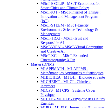
MScT-ESCLiP - MScT-Economics for
Smart Cities and Climate Policy
MScT-IOT - MScT-Internet of Things :
Innovation and Management Program
(IoT)
MScT-STEEM - MScT-Energy
Environment : Science Technology &
Management
MScT-TRAI - MScT-Trust and
Responsible AI
MScT-ViCAI - MScT-Visual Computing
and Creative AI
MScT-XCin - MScT-Extended
Cinematography XCin
Master (DNM)
M1APPMATH - M1 APPMS -
Mathématiques Appliquées et Statistiques
M1BIOHEA - M1 BH - Biologie et Santé
M1CHEINT - M1 CI - Chimie et
Interfaces
M1CPS - M1 CPS - Système Cyber
Physique
M1HEP - M1 HEP - Physique des Hautes
Energies
M1IES - M1 IES - Innovation, Entreprise