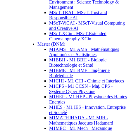
Environment : Science Technology &
Management
MScT-TRAI - MScT-Trust and
Responsible AI
MScT-ViCAI - MScT-Visual Computing
and Creative AI
MScT-XCin - MScT-Extended
Cinematography XCin
Master (DNM)
M1AMS - M1 AMS - Mathématiques
Appliquées et Statistiques
M1BBH - M1 BBH - Biologie,
Biotechnologie et Santé
M1BME - M1 BME - Ingénierie
BioMédicale
M1CHI - M1 CHI - Chimie et Interfaces
M1CPS - M1 CCSN - Maj. CPS -
Système Cyber Physique
M1HEP - M1 HEP - Physique des Hautes
Energies
M1IES - M1 IES - Innovation, Entreprise
et Société
M1MATHJHADA - M1 MJH -
Mathematiques Jacques Hadamard
M1MEC - M1 Mech - Mecanique