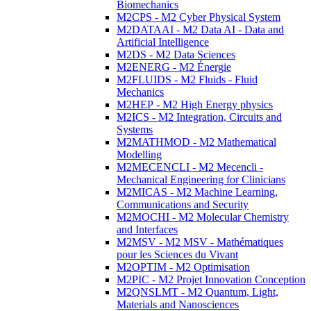
Biomechanics
M2CPS - M2 Cyber Physical System
M2DATAAI - M2 Data AI - Data and
Artificial Intelligence
M2DS - M2 Data Sciences
M2ENERG - M2 Énergie
M2FLUIDS - M2 Fluids - Fluid
Mechanics
M2HEP - M2 High Energy physics
M2ICS - M2 Integration, Circuits and
Systems
M2MATHMOD - M2 Mathematical
Modelling
M2MECENCLI - M2 Mecencli -
Mechanical Engineering for Clinicians
M2MICAS - M2 Machine Learning,
Communications and Security
M2MOCHI - M2 Molecular Chemistry
and Interfaces
M2MSV - M2 MSV - Mathématiques
pour les Sciences du Vivant
M2OPTIM - M2 Optimisation
M2PIC - M2 Projet Innovation Conception
M2QNSLMT - M2 Quantum, Light,
Materials and Nanosciences