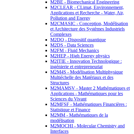
M2BE - Biomechanical Engineering
M2CLEAR - CLimat, Environnement,
Applications et Recherche - Water, Air,
Pollution and Energy
M2CMASIC - Conception, Modélisation
et Architecture des Systèmes Industriels
Complexes
M2DQ - Dispositif quantique
M2DS - Data Sciences
M2FM - Fluid Mechanics
M2HEP - High Energy physics
M2ITIE - Innovation Technologique :
ingénierie et entrepreneuriat
M2M4S - Modélisation Multiphysique
Multiéchelle des Matériaux et des
Structures
M2MAMSV - Master 2 Mathématiques et
Applications - Mathématiques pour les
Sciences du Vivant
M2MFSF - Mathématiques Financières :
Statistique et Finance
M2MM - Mathématiques de la
modélisation
M2MOCHI - Molecular Chemistry and
Interfaces