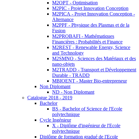
M2OPT - Optimisation
M2PIC - Projet Innovation Conception
M2PICA - Projet Innovation Conception -
Alternance
M2PPF - Physique des Plasmas et de la
Fusion
M2PROBAFI - Mathématiques
Financières : Probabilités et Finance
M2REST - Renewable Energy, Science
and Technology
M2SMNO - Sciences des Matériaux et des
nano-objets
M2TRADD - Transport et Développement
Durable - TRADD
MBIOENT - Master Bio-entrepreneur
Non Diplomant
ND - Non Diplomant
Catalogue 2018 - 2019
Bachelor
BS - Bachelor of Science de l'Ecole
polytechnique
Cycle Ingénieur
X - Diplôme d'ingénieur de l'Ecole
polytechnique
Diplôme de formation gradué de l'Ecole