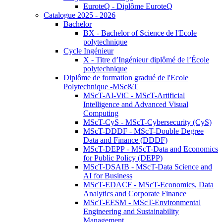
EuroteQ - Diplôme EuroteQ
Catalogue 2025 - 2026
Bachelor
BX - Bachelor of Science de l'Ecole
polytechnique
Cycle Ingénieur
X - Titre d’Ingénieur diplômé de l’École
polytechnique
Diplôme de formation gradué de l'Ecole
Polytechnique -MSc&T
MScT-AI-ViC - MScT-Artificial
Intelligence and Advanced Visual
Computing
MScT-CyS - MScT-Cybersecurity (CyS)
MScT-DDDF - MScT-Double Degree
Data and Finance (DDDF)
MScT-DEPP - MScT-Data and Economics
for Public Policy (DEPP)
MScT-DSAIB - MScT-Data Science and
AI for Business
MScT-EDACF - MScT-Economics, Data
Analytics and Corporate Finance
MScT-EESM - MScT-Environmental
Engineering and Sustainability
Management