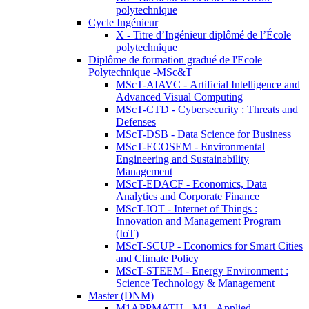
polytechnique
Cycle Ingénieur
X - Titre d’Ingénieur diplômé de l’École
polytechnique
Diplôme de formation gradué de l'Ecole
Polytechnique -MSc&T
MScT-AIAVC - Artificial Intelligence and
Advanced Visual Computing
MScT-CTD - Cybersecurity : Threats and
Defenses
MScT-DSB - Data Science for Business
MScT-ECOSEM - Environmental
Engineering and Sustainability
Management
MScT-EDACF - Economics, Data
Analytics and Corporate Finance
MScT-IOT - Internet of Things :
Innovation and Management Program
(IoT)
MScT-SCUP - Economics for Smart Cities
and Climate Policy
MScT-STEEM - Energy Environment :
Science Technology & Management
Master (DNM)
M1APPMATH - M1 - Applied