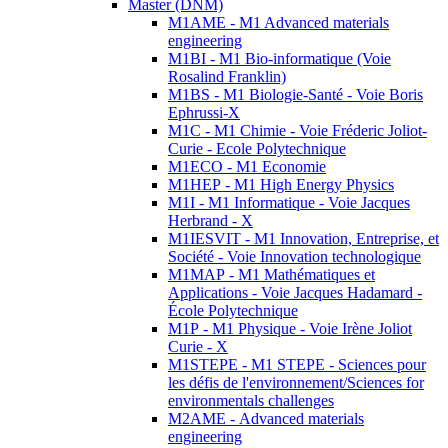
Master (DNM)
M1AME - M1 Advanced materials
engineering
M1BI - M1 Bio-informatique (Voie
Rosalind Franklin)
M1BS - M1 Biologie-Santé - Voie Boris
Ephrussi-X
M1C - M1 Chimie - Voie Fréderic Joliot-
Curie - Ecole Polytechnique
M1ECO - M1 Economie
M1HEP - M1 High Energy Physics
M1I - M1 Informatique - Voie Jacques
Herbrand - X
M1IESVIT - M1 Innovation, Entreprise, et
Société - Voie Innovation technologique
M1MAP - M1 Mathématiques et
Applications - Voie Jacques Hadamard -
École Polytechnique
M1P - M1 Physique - Voie Irène Joliot
Curie - X
M1STEPE - M1 STEPE - Sciences pour
les défis de l'environnement/Sciences for
environmentals challenges
M2AME - Advanced materials
engineering