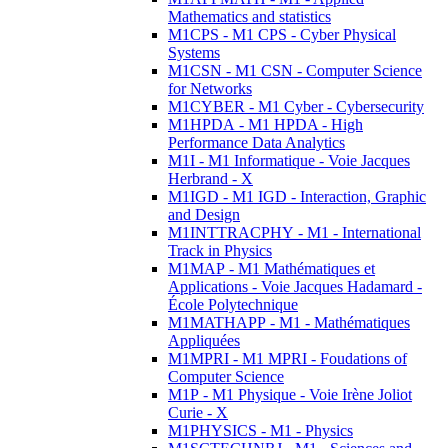
Mathematics and statistics
M1CPS - M1 CPS - Cyber Physical
Systems
M1CSN - M1 CSN - Computer Science
for Networks
M1CYBER - M1 Cyber - Cybersecurity
M1HPDA - M1 HPDA - High
Performance Data Analytics
M1I - M1 Informatique - Voie Jacques
Herbrand - X
M1IGD - M1 IGD - Interaction, Graphic
and Design
M1INTTRACPHY - M1 - International
Track in Physics
M1MAP - M1 Mathématiques et
Applications - Voie Jacques Hadamard -
École Polytechnique
M1MATHAPP - M1 - Mathématiques
Appliquées
M1MPRI - M1 MPRI - Foudations of
Computer Science
M1P - M1 Physique - Voie Irène Joliot
Curie - X
M1PHYSICS - M1 - Physics