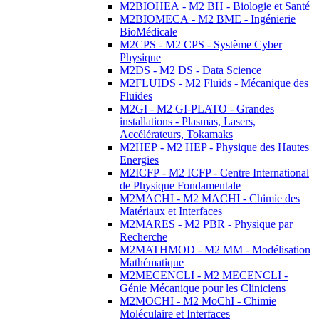
M2BIOHEA - M2 BH - Biologie et Santé
M2BIOMECA - M2 BME - Ingénierie
BioMédicale
M2CPS - M2 CPS - Système Cyber
Physique
M2DS - M2 DS - Data Science
M2FLUIDS - M2 Fluids - Mécanique des
Fluides
M2GI - M2 GI-PLATO - Grandes
installations - Plasmas, Lasers,
Accélérateurs, Tokamaks
M2HEP - M2 HEP - Physique des Hautes
Energies
M2ICFP - M2 ICFP - Centre International
de Physique Fondamentale
M2MACHI - M2 MACHI - Chimie des
Matériaux et Interfaces
M2MARES - M2 PBR - Physique par
Recherche
M2MATHMOD - M2 MM - Modélisation
Mathématique
M2MECENCLI - M2 MECENCLI -
Génie Mécanique pour les Cliniciens
M2MOCHI - M2 MoChI - Chimie
Moléculaire et Interfaces