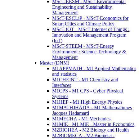
MScT-EESM - MScT-Environmental
Engineering and Sustainability
Management
MScT-ESCLiP - MScT-Economics for
Smart Cities and Climate Policy
MScT-IOT - MScT-Internet of Things :
Innovation and Management Program
(IoT)
MScT-STEEM - MScT-Energy
Environment : Science Technology &
Management
Master (DNM)
M1APPMATH - M1 Applied Mathematics
and statistics
M1CHEINT - M1 Chemistry and
Interfaces
M1CPS - M1 CPS - Cyber Physical
Systems
M1HEP - M1 High Energy Physics
M1MATHJHADA - M1 Mathematiques
Jacques Hadamard
M1MECHA - M1 Mechanics
M1MIE - M1 MIE - Master in Economics
M2BIOHEA - M2 Biology and Health
M2BIOMECA - M2 Biomeca -