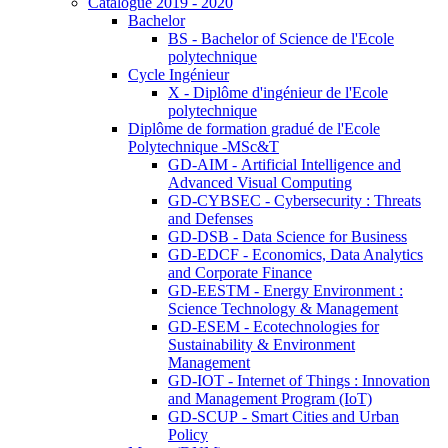
Catalogue 2019 - 2020
Bachelor
BS - Bachelor of Science de l'Ecole
polytechnique
Cycle Ingénieur
X - Diplôme d'ingénieur de l'Ecole
polytechnique
Diplôme de formation gradué de l'Ecole
Polytechnique -MSc&T
GD-AIM - Artificial Intelligence and
Advanced Visual Computing
GD-CYBSEC - Cybersecurity : Threats
and Defenses
GD-DSB - Data Science for Business
GD-EDCF - Economics, Data Analytics
and Corporate Finance
GD-EESTM - Energy Environment :
Science Technology & Management
GD-ESEM - Ecotechnologies for
Sustainability & Environment
Management
GD-IOT - Internet of Things : Innovation
and Management Program (IoT)
GD-SCUP - Smart Cities and Urban
Policy