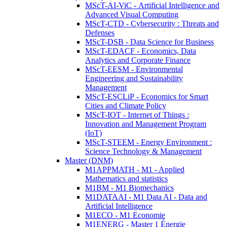
MScT-AI-ViC - Artificial Intelligence and
Advanced Visual Computing
MScT-CTD - Cybersecurity : Threats and
Defenses
MScT-DSB - Data Science for Business
MScT-EDACF - Economics, Data
Analytics and Corporate Finance
MScT-EESM - Environmental
Engineering and Sustainability
Management
MScT-ESCLiP - Economics for Smart
Cities and Climate Policy
MScT-IOT - Internet of Things :
Innovation and Management Program
(IoT)
MScT-STEEM - Energy Environment :
Science Technology & Management
Master (DNM)
M1APPMATH - M1 - Applied
Mathematics and statistics
M1BM - M1 Biomechanics
M1DATAAI - M1 Data AI - Data and
Artificial Intelligence
M1ECO - M1 Economie
M1ENERG - Master 1 Énergie