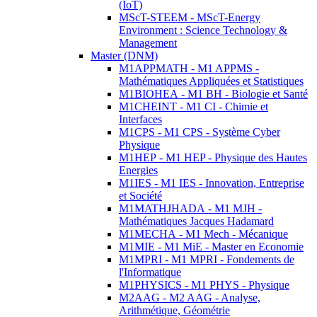
(IoT)
MScT-STEEM - MScT-Energy
Environment : Science Technology &
Management
Master (DNM)
M1APPMATH - M1 APPMS -
Mathématiques Appliquées et Statistiques
M1BIOHEA - M1 BH - Biologie et Santé
M1CHEINT - M1 CI - Chimie et
Interfaces
M1CPS - M1 CPS - Système Cyber
Physique
M1HEP - M1 HEP - Physique des Hautes
Energies
M1IES - M1 IES - Innovation, Entreprise
et Société
M1MATHJHADA - M1 MJH -
Mathématiques Jacques Hadamard
M1MECHA - M1 Mech - Mécanique
M1MIE - M1 MiE - Master en Economie
M1MPRI - M1 MPRI - Fondements de
l'Informatique
M1PHYSICS - M1 PHYS - Physique
M2AAG - M2 AAG - Analyse,
Arithmétique, Géométrie