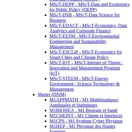
MScT-DEPP - MScT-Data and Economics
for Public Policy (DEPP)
MScT-DSB - MScT-Data Science for
Business
MScT-EDACF - MScT-Economics, Data
Analytics and Corporate Finance
MScT-EESM - MScT-Environmental
Engineering and Sustainability
Management
MScT-ESCLiP - MScT-Economics for
Smart Cities and Climate Policy
MScT-IOT - MScT-Internet of Things :
Innovation and Management Program
(IoT)
MScT-STEEM - MScT-Energy
Environment : Science Technology &
Management
Master (DNM)
M1APPMATH - M1 Mathématiques
Appliquées et Statistiques
M1BIOHEA - M1 Biologie et Santé
M1CHEINT - M1 Chimie et Interfaces
M1CPS - M1 Système Cyber Physique
M1HEP - M1 Physique des Hautes
Energies