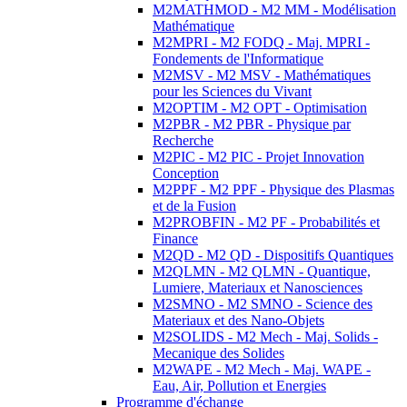
M2MATHMOD - M2 MM - Modélisation
Mathématique
M2MPRI - M2 FODQ - Maj. MPRI -
Fondements de l'Informatique
M2MSV - M2 MSV - Mathématiques
pour les Sciences du Vivant
M2OPTIM - M2 OPT - Optimisation
M2PBR - M2 PBR - Physique par
Recherche
M2PIC - M2 PIC - Projet Innovation
Conception
M2PPF - M2 PPF - Physique des Plasmas
et de la Fusion
M2PROBFIN - M2 PF - Probabilités et
Finance
M2QD - M2 QD - Dispositifs Quantiques
M2QLMN - M2 QLMN - Quantique,
Lumiere, Materiaux et Nanosciences
M2SMNO - M2 SMNO - Science des
Materiaux et des Nano-Objets
M2SOLIDS - M2 Mech - Maj. Solids -
Mecanique des Solides
M2WAPE - M2 Mech - Maj. WAPE -
Eau, Air, Pollution et Energies
Programme d'échange