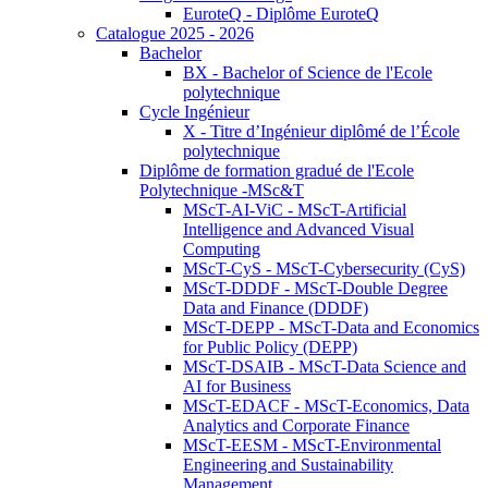
EuroteQ - Diplôme EuroteQ
Catalogue 2025 - 2026
Bachelor
BX - Bachelor of Science de l'Ecole
polytechnique
Cycle Ingénieur
X - Titre d’Ingénieur diplômé de l’École
polytechnique
Diplôme de formation gradué de l'Ecole
Polytechnique -MSc&T
MScT-AI-ViC - MScT-Artificial
Intelligence and Advanced Visual
Computing
MScT-CyS - MScT-Cybersecurity (CyS)
MScT-DDDF - MScT-Double Degree
Data and Finance (DDDF)
MScT-DEPP - MScT-Data and Economics
for Public Policy (DEPP)
MScT-DSAIB - MScT-Data Science and
AI for Business
MScT-EDACF - MScT-Economics, Data
Analytics and Corporate Finance
MScT-EESM - MScT-Environmental
Engineering and Sustainability
Management