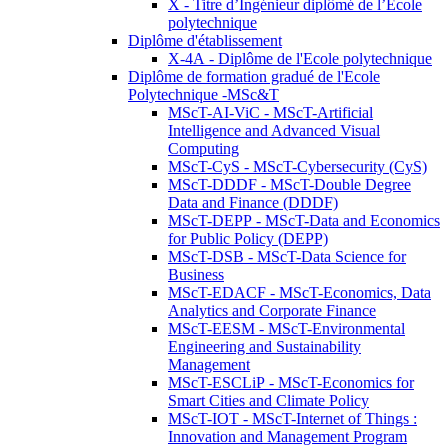
X - Titre d’Ingénieur diplômé de l’École
polytechnique
Diplôme d'établissement
X-4A - Diplôme de l'Ecole polytechnique
Diplôme de formation gradué de l'Ecole
Polytechnique -MSc&T
MScT-AI-ViC - MScT-Artificial
Intelligence and Advanced Visual
Computing
MScT-CyS - MScT-Cybersecurity (CyS)
MScT-DDDF - MScT-Double Degree
Data and Finance (DDDF)
MScT-DEPP - MScT-Data and Economics
for Public Policy (DEPP)
MScT-DSB - MScT-Data Science for
Business
MScT-EDACF - MScT-Economics, Data
Analytics and Corporate Finance
MScT-EESM - MScT-Environmental
Engineering and Sustainability
Management
MScT-ESCLiP - MScT-Economics for
Smart Cities and Climate Policy
MScT-IOT - MScT-Internet of Things :
Innovation and Management Program