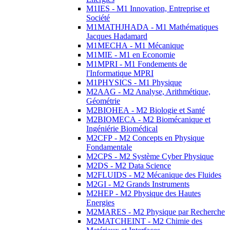
M1IES - M1 Innovation, Entreprise et
Société
M1MATHJHADA - M1 Mathématiques
Jacques Hadamard
M1MECHA - M1 Mécanique
M1MIE - M1 en Economie
M1MPRI - M1 Fondements de
l'Informatique MPRI
M1PHYSICS - M1 Physique
M2AAG - M2 Analyse, Arithmétique,
Géométrie
M2BIOHEA - M2 Biologie et Santé
M2BIOMECA - M2 Biomécanique et
Ingéniérie Biomédical
M2CFP - M2 Concepts en Physique
Fondamentale
M2CPS - M2 Système Cyber Physique
M2DS - M2 Data Science
M2FLUIDS - M2 Mécanique des Fluides
M2GI - M2 Grands Instruments
M2HEP - M2 Physique des Hautes
Energies
M2MARES - M2 Physique par Recherche
M2MATCHEINT - M2 Chimie des