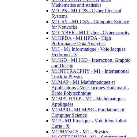
Mathematics and statistics
M1CPS - M1 CPS - Cyber Physical
Systems
M1CSN - M1 CSN - Computer Science
for Networks
M1CYBER - M1 Cyber - Cybersecurity
M1HPDA - M1 HPDA - High
Performance Data Analytics
M1I - M1 Informatique - Voie Jacques
Herbrand - X
M1IGD - M1 IGD - Interaction, Graphic
and Design
M1INTTRACPHY - M1 - International
Track in Physics
M1MAP - M1 Mathématiques et
Applications - Voie Jacques Hadamard -
École Polytechnique
M1MATHAPP - M1 - Mathématiques
Appliquées
M1MPRI - M1 MPRI - Foudations of
Computer Science
M1P - M1 Physique - Voie Irène Joliot
Curie - X
M1PHYSICS - M1 - Physics