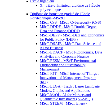
Cycle Ingénieur
X - Titre d’Ingénieur diplômé de l’École
polytechnique
Diplôme de formation gradué de l'Ecole
Polytechnique -MSc&T
MScT-CyS - MScT-Cybersecurity (CyS)
MScT-DDDF - MScT-Double Degree
Data and Finance (DDDF)
MScT-DEPP - MScT-Data and Economics
for Public Policy (DEPP)
MScT-DSAIB - MScT-Data Science and
AI for Business
MScT-EDACF - MScT-Economics, Data
Analytics and Corporate Finance
MScT-EESM - MScT-Environmental
Engineering and Sustainability
Management
MScT-IOT - MScT-Internet of Things :
Innovation and Management Program
(IoT)
MScT-LLGA - Track : Large Language
Models, Graphs and Applications
MScT-MaQI - AI for Markets and
Quantitative Investment (AI-MaQI)
MScT-STEEM - MScT-Energy