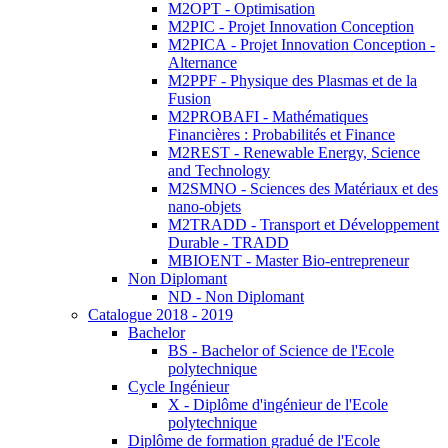
M2OPT - Optimisation
M2PIC - Projet Innovation Conception
M2PICA - Projet Innovation Conception -
Alternance
M2PPF - Physique des Plasmas et de la
Fusion
M2PROBAFI - Mathématiques
Financières : Probabilités et Finance
M2REST - Renewable Energy, Science
and Technology
M2SMNO - Sciences des Matériaux et des
nano-objets
M2TRADD - Transport et Développement
Durable - TRADD
MBIOENT - Master Bio-entrepreneur
Non Diplomant
ND - Non Diplomant
Catalogue 2018 - 2019
Bachelor
BS - Bachelor of Science de l'Ecole
polytechnique
Cycle Ingénieur
X - Diplôme d'ingénieur de l'Ecole
polytechnique
Diplôme de formation gradué de l'Ecole