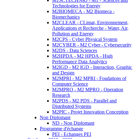
M1SCTECHNRJ - M1 - Sciences and
Technologies for Energy
M2BIOMECA - M2 Biomeca -
Biomechanics
M2CLEAR - CLimat, Environnement,
Applications et Recherche - Water, Air,
Pollution and Energy
M2CPS - Cyber Physical System
M2CYBER - M2 Cyber - Cybersecurity
M2DS - Data Sciences
M2HPDA - M2 HPDA - High
Performance Data Analytics
M2IGD - M2 IGD - Interaction, Graphic
and Design
M2MPRI - M2 MPRI - Foudations of
Computer Science
M2MPRO - M2 MPRO - Operation
Research
M2PDS - M2 PDS - Parallel and
Distributed Systems
M2PIC - Projet Innovation Conception
Non Diplomant
ND - Non Diplomant
Programme d'échange
PEI - Echanges PEI