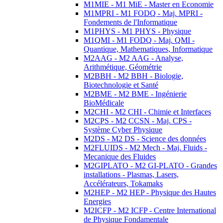
M1MIE - M1 MiE - Master en Economie
M1MPRI - M1 FODQ - Maj. MPRI -
Fondements de l'Informatique
M1PHYS - M1 PHYS - Physique
M1QMI - M1 FODQ - Maj. QMI -
Quantique, Mathematiques, Informatique
M2AAG - M2 AAG - Analyse,
Arithmétique, Géométrie
M2BBH - M2 BBH - Biologie,
Biotechnologie et Santé
M2BME - M2 BME - Ingénierie
BioMédicale
M2CHI - M2 CHI - Chimie et Interfaces
M2CPS - M2 CCSN - Maj. CPS -
Système Cyber Physique
M2DS - M2 DS - Science des données
M2FLUIDS - M2 Mech - Maj. Fluids -
Mecanique des Fluides
M2GIPLATO - M2 GI-PLATO - Grandes
installations - Plasmas, Lasers,
Accélérateurs, Tokamaks
M2HEP - M2 HEP - Physique des Hautes
Energies
M2ICFP - M2 ICFP - Centre International
de Physique Fondamentale