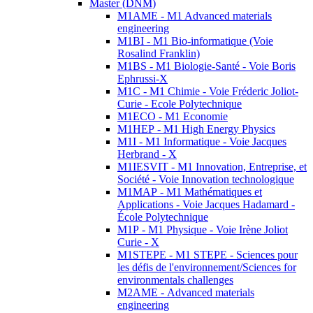
Master (DNM)
M1AME - M1 Advanced materials
engineering
M1BI - M1 Bio-informatique (Voie
Rosalind Franklin)
M1BS - M1 Biologie-Santé - Voie Boris
Ephrussi-X
M1C - M1 Chimie - Voie Fréderic Joliot-
Curie - Ecole Polytechnique
M1ECO - M1 Economie
M1HEP - M1 High Energy Physics
M1I - M1 Informatique - Voie Jacques
Herbrand - X
M1IESVIT - M1 Innovation, Entreprise, et
Société - Voie Innovation technologique
M1MAP - M1 Mathématiques et
Applications - Voie Jacques Hadamard -
École Polytechnique
M1P - M1 Physique - Voie Irène Joliot
Curie - X
M1STEPE - M1 STEPE - Sciences pour
les défis de l'environnement/Sciences for
environmentals challenges
M2AME - Advanced materials
engineering