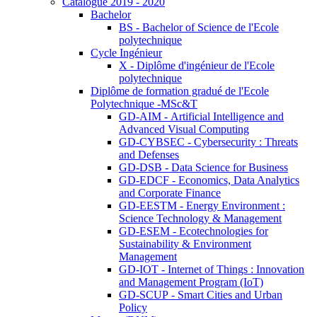
Catalogue 2019 - 2020
Bachelor
BS - Bachelor of Science de l'Ecole
polytechnique
Cycle Ingénieur
X - Diplôme d'ingénieur de l'Ecole
polytechnique
Diplôme de formation gradué de l'Ecole
Polytechnique -MSc&T
GD-AIM - Artificial Intelligence and
Advanced Visual Computing
GD-CYBSEC - Cybersecurity : Threats
and Defenses
GD-DSB - Data Science for Business
GD-EDCF - Economics, Data Analytics
and Corporate Finance
GD-EESTM - Energy Environment :
Science Technology & Management
GD-ESEM - Ecotechnologies for
Sustainability & Environment
Management
GD-IOT - Internet of Things : Innovation
and Management Program (IoT)
GD-SCUP - Smart Cities and Urban
Policy