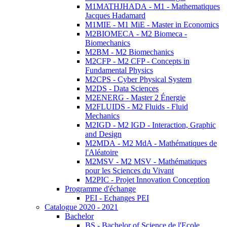
M1MATHJHADA - M1 - Mathematiques
Jacques Hadamard
M1MIE - M1 MiE - Master in Economics
M2BIOMECA - M2 Biomeca -
Biomechanics
M2BM - M2 Biomechanics
M2CFP - M2 CFP - Concepts in
Fundamental Physics
M2CPS - Cyber Physical System
M2DS - Data Sciences
M2ENERG - Master 2 Énergie
M2FLUIDS - M2 Fluids - Fluid
Mechanics
M2IGD - M2 IGD - Interaction, Graphic
and Design
M2MDA - M2 MdA - Mathématiques de
l'Aléatoire
M2MSV - M2 MSV - Mathématiques
pour les Sciences du Vivant
M2PIC - Projet Innovation Conception
Programme d'échange
PEI - Echanges PEI
Catalogue 2020 - 2021
Bachelor
BS - Bachelor of Science de l'Ecole