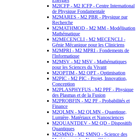
Energies
M2ICFP - M2 ICFP - Centre International
de Physique Fondamentale
M2MARES - M2 PBR - Physique par
Recherche
M2MATHMOD - M2 MM - Modélisation
Mathématique
M2MECENCLI - M2 MECENCLI -
Génie Mécanique pour les Cliniciens
M2MPRI - M2 MPRI - Fondements de
l'Informatique
M2MSV - M2 MSV - Mathématiques
pour les Sciences du Vivant
M2OPTIM - M2 OPT - Optimisation
M2PIC - M2 PIC - Projet, Innovation,
Conception
M2PLASPHYFUS - M2 PPF - Physique
des Plasmas et de la Fusion
M2PROBFIN - M2 PF - Probabilités et
Finance
M2QLMN - M2 QLMN - Quantique,
Lumière, Matériaux et Nanosciences
M2QUANTDEV - M2 QD - Dispositifs
Quantiques
M2SMNO - M2 SMNO - Science des