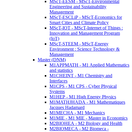
MScT-EESM - MScT-Environmental
Engineering and Sustainability
Management
MScT-ESCLiP - MScT-Economics for
Smart Cities and Climate Policy
MScT-IOT - MScT-Internet of Things :
Innovation and Management Program
(IoT)
MScT-STEEM - MScT-Energy
Environment : Science Technology &
Management
Master (DNM)
M1APPMATH - M1 Applied Mathematics
and statistics
M1CHEINT - M1 Chemistry and
Interfaces
M1CPS - M1 CPS - Cyber Physical
Systems
M1HEP - M1 High Energy Physics
M1MATHJHADA - M1 Mathematiques
Jacques Hadamard
M1MECHA - M1 Mechanics
M1MIE - M1 MIE - Master in Economics
M2BIOHEA - M2 Biology and Health
M2BIOMECA - M2 Biomeca -