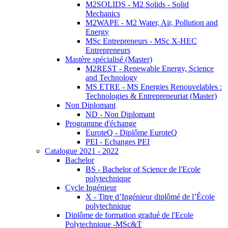
M2SOLIDS - M2 Solids - Solid
Mechanics
M2WAPE - M2 Water, Air, Pollution and
Energy
MSc Entrepreneurs - MSc X-HEC
Entrepreneurs
Mastère spécialisé (Master)
M2REST - Renewable Energy, Science
and Technology
MS ETRE - MS Energies Renouvelables :
Technologies & Entrepreneuriat (Master)
Non Diplomant
ND - Non Diplomant
Programme d'échange
EuroteQ - Diplôme EuroteQ
PEI - Echanges PEI
Catalogue 2021 - 2022
Bachelor
BS - Bachelor of Science de l'Ecole
polytechnique
Cycle Ingénieur
X - Titre d’Ingénieur diplômé de l’École
polytechnique
Diplôme de formation gradué de l'Ecole
Polytechnique -MSc&T