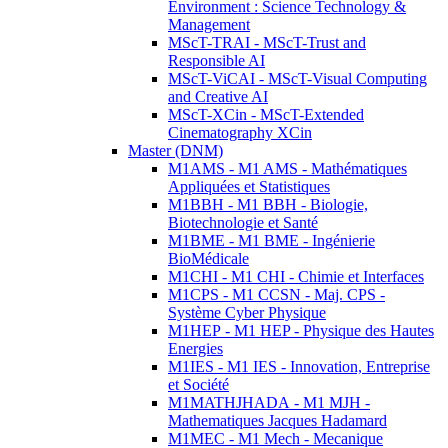
Environment : Science Technology &
Management
MScT-TRAI - MScT-Trust and
Responsible AI
MScT-ViCAI - MScT-Visual Computing
and Creative AI
MScT-XCin - MScT-Extended
Cinematography XCin
Master (DNM)
M1AMS - M1 AMS - Mathématiques
Appliquées et Statistiques
M1BBH - M1 BBH - Biologie,
Biotechnologie et Santé
M1BME - M1 BME - Ingénierie
BioMédicale
M1CHI - M1 CHI - Chimie et Interfaces
M1CPS - M1 CCSN - Maj. CPS -
Système Cyber Physique
M1HEP - M1 HEP - Physique des Hautes
Energies
M1IES - M1 IES - Innovation, Entreprise
et Société
M1MATHJHADA - M1 MJH -
Mathematiques Jacques Hadamard
M1MEC - M1 Mech - Mecanique