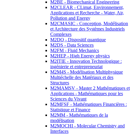
M2BE - Biomechanical Engineering
M2CLEAR - CLimat, Environnement,
Applications et Recherche - Water, Air,
Pollution and Energy
M2CMASIC - Conception, Modélisation
et Architecture des Systèmes Industriels
Complexes
M2DQ - Dispositif quantique
M2DS - Data Sciences
M2FM - Fluid Mechanics
M2HEP - High Energy physics
M2ITIE - Innovation Technologique :
ingénierie et entrepreneuriat
M2M4S - Modélisation Multiphysique
Multiéchelle des Matériaux et des
Structures
M2MAMSV - Master 2 Mathématiques et
Applications - Mathématiques pour les
Sciences du Vivant
M2MFSF - Mathématiques Financières :
Statistique et Finance
M2MM - Mathématiques de la
modélisation
M2MOCHI - Molecular Chemistry and
Interfaces