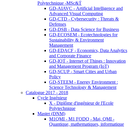
Polytechnique -MSc&T
GD-AIAVC - Artificial Intelligence and
Advanced Visual Computing
GD-CTD - Cybersecurity : Threats &
Defenses
GD-DSB - Data Science for Business
GD-ECOSEM - Ecotechnologies for
Sustainability & Environment
Management
GD-EDACF - Economics, Data Analytics
and Corporate Finance
GD-IOT - Internet of Things : Innovation
and Management Program (IoT)
GD-SCUP - Smart Cities and Urban
Policy
GD-STEEM - Energy Environment :
Science Technology & Management
Catalogue 2017 - 2018
Cycle Ingénieur
X - Diplôme d'ingénieur de l'Ecole
Polytechnique
Master (DNM)
M1QMI - M1 FODQ - Maj. QMI -
Quantique, mathematiques, informatique