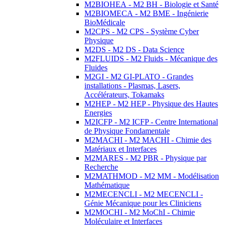
M2BIOHEA - M2 BH - Biologie et Santé
M2BIOMECA - M2 BME - Ingénierie
BioMédicale
M2CPS - M2 CPS - Système Cyber
Physique
M2DS - M2 DS - Data Science
M2FLUIDS - M2 Fluids - Mécanique des
Fluides
M2GI - M2 GI-PLATO - Grandes
installations - Plasmas, Lasers,
Accélérateurs, Tokamaks
M2HEP - M2 HEP - Physique des Hautes
Energies
M2ICFP - M2 ICFP - Centre International
de Physique Fondamentale
M2MACHI - M2 MACHI - Chimie des
Matériaux et Interfaces
M2MARES - M2 PBR - Physique par
Recherche
M2MATHMOD - M2 MM - Modélisation
Mathématique
M2MECENCLI - M2 MECENCLI -
Génie Mécanique pour les Cliniciens
M2MOCHI - M2 MoChI - Chimie
Moléculaire et Interfaces