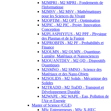
M2MPRI - M2 MPRI - Fondements de
l'Informatique
M2MSV - M2 MSV - Mathématiques
pour les Sciences du Vivant
M2OPTIM - M2 OPT - Optimisation
M2PIC - M2 PIC - Projet, Innovation,
Conception
M2PLASPHYFUS - M2 PPF - Physique
des Plasmas et de la Fusion
M2PROBFIN - M2 PF - Probabilités et
Finance
M2QLMN - M2 QLMN - Quantique,
Lumière, Matériaux et Nanosciences
M2QUANTDEV - M2 QD - Dispositifs
Quantiques
M2SMNO - M2 SMNO - Science des
Matériaux et des Nano-Objets
M2SOLIDS - M2 Solids - Mécanique des
Solides
M2TRADD - M2 TraDD - Transport et
Développement Durable
M2WAPE - M2 WAPE - Eau, Pollution de
l'Air et Energie
Master of Science (CGE)
MSc Entrepreneurs - MSc X-HEC