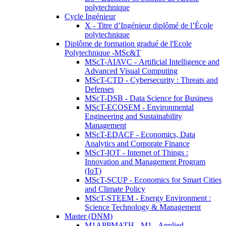
polytechnique
Cycle Ingénieur
X - Titre d’Ingénieur diplômé de l’École
polytechnique
Diplôme de formation gradué de l'Ecole
Polytechnique -MSc&T
MScT-AIAVC - Artificial Intelligence and
Advanced Visual Computing
MScT-CTD - Cybersecurity : Threats and
Defenses
MScT-DSB - Data Science for Business
MScT-ECOSEM - Environmental
Engineering and Sustainability
Management
MScT-EDACF - Economics, Data
Analytics and Corporate Finance
MScT-IOT - Internet of Things :
Innovation and Management Program
(IoT)
MScT-SCUP - Economics for Smart Cities
and Climate Policy
MScT-STEEM - Energy Environment :
Science Technology & Management
Master (DNM)
M1APPMATH - M1 - Applied