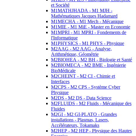
et Société
M1MATHJHADA - M1 MJH -
Mathématiques Jacques Hadamard
M1MECHA - M1 Mech - Mécanique
M1MIE - M1 MiE - Master en Economie
M1MPRI - M1 MPRI - Fondements de
l'Informatique
M1PHYSICS - M1 PHYS - Physique
M2AAG - M2 AAG - Analyse,
Arithmétique, Géométrie
M2BIOHEA - M2 BH - Biologie et Santé
M2BIOMECA - M2 BME - Ingénierie
BioMédicale
M2CHEINT - M2 CI - Chimie et
Interfaces
M2CPS - M2 CPS - Système Cyber
Physique
M2DS - M2 DS - Data Science
M2FLUIDS - M2 Fluids - Mécanique des
Fluides
M2GI - M2 GI-PLATO - Grandes
installations - Plasmas, Lasers,
Accélérateurs, Tokamaks
M2HEP - M2 HEP - Physique des Hautes