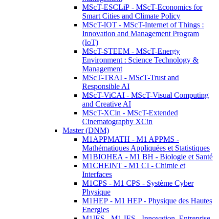
MScT-ESCLiP - MScT-Economics for
Smart Cities and Climate Policy
MScT-IOT - MScT-Internet of Things :
Innovation and Management Program
(IoT)
MScT-STEEM - MScT-Energy
Environment : Science Technology &
Management
MScT-TRAI - MScT-Trust and
Responsible AI
MScT-ViCAI - MScT-Visual Computing
and Creative AI
MScT-XCin - MScT-Extended
Cinematography XCin
Master (DNM)
M1APPMATH - M1 APPMS -
Mathématiques Appliquées et Statistiques
M1BIOHEA - M1 BH - Biologie et Santé
M1CHEINT - M1 CI - Chimie et
Interfaces
M1CPS - M1 CPS - Système Cyber
Physique
M1HEP - M1 HEP - Physique des Hautes
Energies
M1IES - M1 IES - Innovation, Entreprise