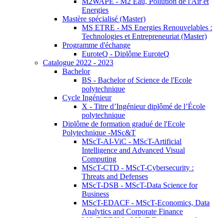
M2WAPE - M2 Eau, Pollution de l'Air et
Energies
Mastère spécialisé (Master)
MS ETRE - MS Energies Renouvelables :
Technologies et Entrepreneuriat (Master)
Programme d'échange
EuroteQ - Diplôme EuroteQ
Catalogue 2022 - 2023
Bachelor
BS - Bachelor of Science de l'Ecole
polytechnique
Cycle Ingénieur
X - Titre d’Ingénieur diplômé de l’École
polytechnique
Diplôme de formation gradué de l'Ecole
Polytechnique -MSc&T
MScT-AI-ViC - MScT-Artificial
Intelligence and Advanced Visual
Computing
MScT-CTD - MScT-Cybersecurity :
Threats and Defenses
MScT-DSB - MScT-Data Science for
Business
MScT-EDACF - MScT-Economics, Data
Analytics and Corporate Finance