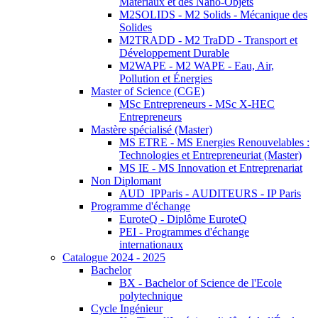
Matériaux et des Nano-Objets
M2SOLIDS - M2 Solids - Mécanique des
Solides
M2TRADD - M2 TraDD - Transport et
Développement Durable
M2WAPE - M2 WAPE - Eau, Air,
Pollution et Énergies
Master of Science (CGE)
MSc Entrepreneurs - MSc X-HEC
Entrepreneurs
Mastère spécialisé (Master)
MS ETRE - MS Energies Renouvelables :
Technologies et Entrepreneuriat (Master)
MS IE - MS Innovation et Entreprenariat
Non Diplomant
AUD_IPParis - AUDITEURS - IP Paris
Programme d'échange
EuroteQ - Diplôme EuroteQ
PEI - Programmes d'échange
internationaux
Catalogue 2024 - 2025
Bachelor
BX - Bachelor of Science de l'Ecole
polytechnique
Cycle Ingénieur