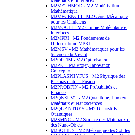
Matériaux et Interfaces
M2MATHMOD - M2 Modélisation
Mathématique
M2MECENCLI - M2 Génie Mécanique
pour les Cliniciens
M2MOCHI - M2 Chimie Moléculaire et
Interfaces
M2MPRI - M2 Fondements de
l'Informatique MPRI
M2MSV - M2 Mathématiques pour les
Sciences du Vivant
M2OPTIM - M2 Optimisation
M2PIC - M2 Projet, Innovation,
Conception
M2PLASPHYFUS - M2 Physique des
Plasmas et de la Fusion
M2PROBFIN - M2 Probabilités et
Finance
M2QNSLMT - M2 Quantique, Lumière,
Matériaux et Nanosciences
M2QUANTDEV - M2 Dispositifs
Quantiques
M2SMNO - M2 Science des Matériaux et
des Nano-Objets
M2SOLIDS - M2 Mécanique des Solides