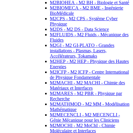
M2BIOHEA - M2 BH - Biologie et Santé
M2BIOMECA - M2 BME - Ingénierie
BioMédicale
M2CPS - M2 CPS - Système Cyber
Physique
M2DS - M2 DS - Data Science
M2FLUIDS - M2 Fluids - Mécanique des
Fluides
M2GI - M2 GI-PLATO - Grandes
installations - Plasmas, Lasers,
Accélérateurs, Tokamaks
M2HEP - M2 HEP - Physique des Hautes
Energies
M2ICFP - M2 ICFP - Centre International
de Physique Fondamentale
M2MACHI - M2 MACHI - Chimie des
Matériaux et Interfaces
M2MARES - M2 PBR - Physique par
Recherche
M2MATHMOD - M2 MM - Modélisation
Mathématique
M2MECENCLI - M2 MECENCLI -
Génie Mécanique pour les Cliniciens
M2MOCHI - M2 MoChI - Chimie
Moléculaire et Interfaces