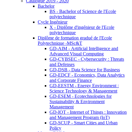
Catalogue 2019 - 2020
Bachelor
BS - Bachelor of Science de l'Ecole
polytechnique
Cycle Ingénieur
X - Diplôme d'ingénieur de l'Ecole
polytechnique
Diplôme de formation gradué de l'Ecole
Polytechnique -MSc&T
GD-AIM - Artificial Intelligence and
Advanced Visual Computing
GD-CYBSEC - Cybersecurity : Threats
and Defenses
GD-DSB - Data Science for Business
GD-EDCF - Economics, Data Analytics
and Corporate Finance
GD-EESTM - Energy Environment :
Science Technology & Management
GD-ESEM - Ecotechnologies for
Sustainability & Environment
Management
GD-IOT - Internet of Things : Innovation
and Management Program (IoT)
GD-SCUP - Smart Cities and Urban
Policy