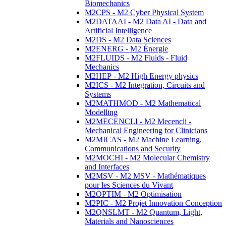
Biomechanics
M2CPS - M2 Cyber Physical System
M2DATAAI - M2 Data AI - Data and
Artificial Intelligence
M2DS - M2 Data Sciences
M2ENERG - M2 Énergie
M2FLUIDS - M2 Fluids - Fluid
Mechanics
M2HEP - M2 High Energy physics
M2ICS - M2 Integration, Circuits and
Systems
M2MATHMOD - M2 Mathematical
Modelling
M2MECENCLI - M2 Mecencli -
Mechanical Engineering for Clinicians
M2MICAS - M2 Machine Learning,
Communications and Security
M2MOCHI - M2 Molecular Chemistry
and Interfaces
M2MSV - M2 MSV - Mathématiques
pour les Sciences du Vivant
M2OPTIM - M2 Optimisation
M2PIC - M2 Projet Innovation Conception
M2QNSLMT - M2 Quantum, Light,
Materials and Nanosciences