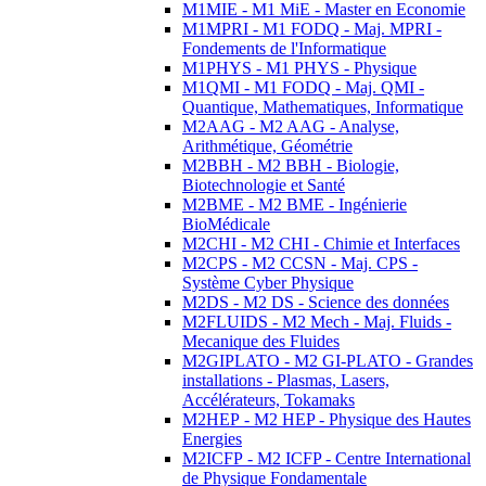
M1MIE - M1 MiE - Master en Economie
M1MPRI - M1 FODQ - Maj. MPRI -
Fondements de l'Informatique
M1PHYS - M1 PHYS - Physique
M1QMI - M1 FODQ - Maj. QMI -
Quantique, Mathematiques, Informatique
M2AAG - M2 AAG - Analyse,
Arithmétique, Géométrie
M2BBH - M2 BBH - Biologie,
Biotechnologie et Santé
M2BME - M2 BME - Ingénierie
BioMédicale
M2CHI - M2 CHI - Chimie et Interfaces
M2CPS - M2 CCSN - Maj. CPS -
Système Cyber Physique
M2DS - M2 DS - Science des données
M2FLUIDS - M2 Mech - Maj. Fluids -
Mecanique des Fluides
M2GIPLATO - M2 GI-PLATO - Grandes
installations - Plasmas, Lasers,
Accélérateurs, Tokamaks
M2HEP - M2 HEP - Physique des Hautes
Energies
M2ICFP - M2 ICFP - Centre International
de Physique Fondamentale