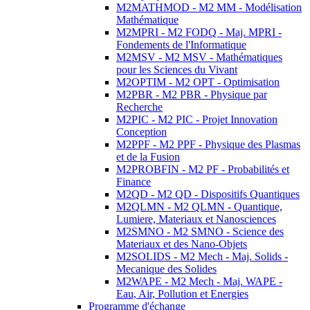
M2MATHMOD - M2 MM - Modélisation
Mathématique
M2MPRI - M2 FODQ - Maj. MPRI -
Fondements de l'Informatique
M2MSV - M2 MSV - Mathématiques
pour les Sciences du Vivant
M2OPTIM - M2 OPT - Optimisation
M2PBR - M2 PBR - Physique par
Recherche
M2PIC - M2 PIC - Projet Innovation
Conception
M2PPF - M2 PPF - Physique des Plasmas
et de la Fusion
M2PROBFIN - M2 PF - Probabilités et
Finance
M2QD - M2 QD - Dispositifs Quantiques
M2QLMN - M2 QLMN - Quantique,
Lumiere, Materiaux et Nanosciences
M2SMNO - M2 SMNO - Science des
Materiaux et des Nano-Objets
M2SOLIDS - M2 Mech - Maj. Solids -
Mecanique des Solides
M2WAPE - M2 Mech - Maj. WAPE -
Eau, Air, Pollution et Energies
Programme d'échange