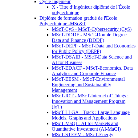
Cycle Ingénieur
X - Titre d’Ingénieur diplômé de l’École
polytechnique
Diplôme de formation gradué de l'Ecole
Polytechnique -MSc&T
MScT-CyS - MScT-Cybersecurity (CyS)
MScT-DDDF - MScT-Double Degree
Data and Finance (DDDF)
MScT-DEPP - MScT-Data and Economics
for Public Policy (DEPP)
MScT-DSAIB - MScT-Data Science and
AI for Business
MScT-EDACF - MScT-Economics, Data
Analytics and Corporate Finance
MScT-EESM - MScT-Environmental
Engineering and Sustainability
Management
MScT-IOT - MScT-Internet of Things :
Innovation and Management Program
(IoT)
MScT-LLGA - Track : Large Language
Models, Graphs and Applications
MScT-MaQI - AI for Markets and
Quantitative Investment (AI-MaQI)
MScT-STEEM - MScT-Energy