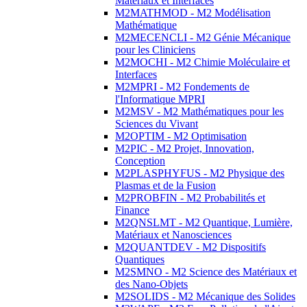
Matériaux et Interfaces
M2MATHMOD - M2 Modélisation
Mathématique
M2MECENCLI - M2 Génie Mécanique
pour les Cliniciens
M2MOCHI - M2 Chimie Moléculaire et
Interfaces
M2MPRI - M2 Fondements de
l'Informatique MPRI
M2MSV - M2 Mathématiques pour les
Sciences du Vivant
M2OPTIM - M2 Optimisation
M2PIC - M2 Projet, Innovation,
Conception
M2PLASPHYFUS - M2 Physique des
Plasmas et de la Fusion
M2PROBFIN - M2 Probabilités et
Finance
M2QNSLMT - M2 Quantique, Lumière,
Matériaux et Nanosciences
M2QUANTDEV - M2 Dispositifs
Quantiques
M2SMNO - M2 Science des Matériaux et
des Nano-Objets
M2SOLIDS - M2 Mécanique des Solides