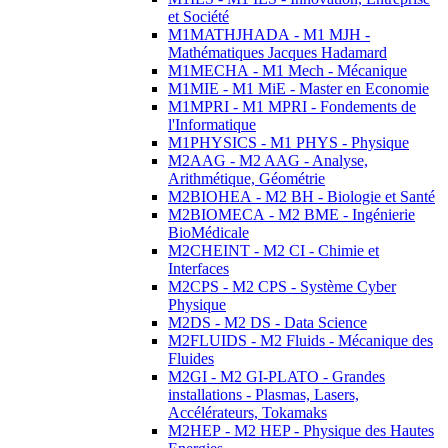
et Société
M1MATHJHADA - M1 MJH -
Mathématiques Jacques Hadamard
M1MECHA - M1 Mech - Mécanique
M1MIE - M1 MiE - Master en Economie
M1MPRI - M1 MPRI - Fondements de
l'Informatique
M1PHYSICS - M1 PHYS - Physique
M2AAG - M2 AAG - Analyse,
Arithmétique, Géométrie
M2BIOHEA - M2 BH - Biologie et Santé
M2BIOMECA - M2 BME - Ingénierie
BioMédicale
M2CHEINT - M2 CI - Chimie et
Interfaces
M2CPS - M2 CPS - Système Cyber
Physique
M2DS - M2 DS - Data Science
M2FLUIDS - M2 Fluids - Mécanique des
Fluides
M2GI - M2 GI-PLATO - Grandes
installations - Plasmas, Lasers,
Accélérateurs, Tokamaks
M2HEP - M2 HEP - Physique des Hautes