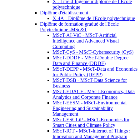
X - Titre d’Ingénieur diplômé de l’École
polytechnique
Diplôme d'établissement
X-4A - Diplôme de l'Ecole polytechnique
Diplôme de formation gradué de l'Ecole
Polytechnique -MSc&T
MScT-AI-ViC - MScT-Artificial
Intelligence and Advanced Visual
Computing
MScT-CyS - MScT-Cybersecurity (CyS)
MScT-DDDF - MScT-Double Degree
Data and Finance (DDDF)
MScT-DEPP - MScT-Data and Economics
for Public Policy (DEPP)
MScT-DSB - MScT-Data Science for
Business
MScT-EDACF - MScT-Economics, Data
Analytics and Corporate Finance
MScT-EESM - MScT-Environmental
Engineering and Sustainability
Management
MScT-ESCLiP - MScT-Economics for
Smart Cities and Climate Policy
MScT-IOT - MScT-Internet of Things :
Innovation and Management Program