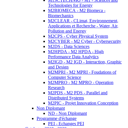
M1SCTECHNRJ - M1 - Sciences and
Technologies for Energy
M2BIOMECA - M2 Biomeca -
Biomechanics
M2CLEAR - CLimat, Environnement,
Applications et Recherche - Water, Air,
Pollution and Energy
M2CPS - Cyber Physical System
M2CYBER - M2 Cyber - Cybersecurity
M2DS - Data Sciences
M2HPDA - M2 HPDA - High
Performance Data Analytics
M2IGD - M2 IGD - Interaction, Graphic
and Design
M2MPRI - M2 MPRI - Foudations of
Computer Science
M2MPRO - M2 MPRO - Operation
Research
M2PDS - M2 PDS - Parallel and
Distributed Systems
M2PIC - Projet Innovation Conception
Non Diplomant
ND - Non Diplomant
Programme d'échange
PEI - Echanges PEI