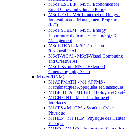
MScT-ESCLiP - MScT-Economics for
Smart Cities and Climate Policy
MScT-IOT - MScT-Internet of Things :
Innovation and Management Program
(IoT)
MScT-STEEM - MScT-Energy
Environment : Science Technology &
Management
MScT-TRAI - MScT-Trust and
Responsible AI
MScT-ViCAI - MScT-Visual Computing
and Creative AI
MScT-XCin - MScT-Extended
Cinematography XCin
Master (DNM)
M1APPMATH - M1 APPMS -
Mathématiques Appliquées et Statistiques
M1BIOHEA - M1 BH - Biologie et Santé
M1CHEINT - M1 CI - Chimie et
Interfaces
M1CPS - M1 CPS - Système Cyber
Physique
M1HEP - M1 HEP - Physique des Hautes
Energies
M1IES - M1 IES - Innovation, Entreprise