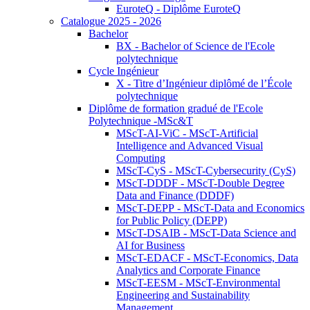
EuroteQ - Diplôme EuroteQ
Catalogue 2025 - 2026
Bachelor
BX - Bachelor of Science de l'Ecole
polytechnique
Cycle Ingénieur
X - Titre d’Ingénieur diplômé de l’École
polytechnique
Diplôme de formation gradué de l'Ecole
Polytechnique -MSc&T
MScT-AI-ViC - MScT-Artificial
Intelligence and Advanced Visual
Computing
MScT-CyS - MScT-Cybersecurity (CyS)
MScT-DDDF - MScT-Double Degree
Data and Finance (DDDF)
MScT-DEPP - MScT-Data and Economics
for Public Policy (DEPP)
MScT-DSAIB - MScT-Data Science and
AI for Business
MScT-EDACF - MScT-Economics, Data
Analytics and Corporate Finance
MScT-EESM - MScT-Environmental
Engineering and Sustainability
Management