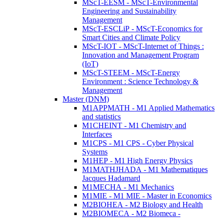
MScT-EESM - MScT-Environmental
Engineering and Sustainability
Management
MScT-ESCLiP - MScT-Economics for
Smart Cities and Climate Policy
MScT-IOT - MScT-Internet of Things :
Innovation and Management Program
(IoT)
MScT-STEEM - MScT-Energy
Environment : Science Technology &
Management
Master (DNM)
M1APPMATH - M1 Applied Mathematics
and statistics
M1CHEINT - M1 Chemistry and
Interfaces
M1CPS - M1 CPS - Cyber Physical
Systems
M1HEP - M1 High Energy Physics
M1MATHJHADA - M1 Mathematiques
Jacques Hadamard
M1MECHA - M1 Mechanics
M1MIE - M1 MIE - Master in Economics
M2BIOHEA - M2 Biology and Health
M2BIOMECA - M2 Biomeca -