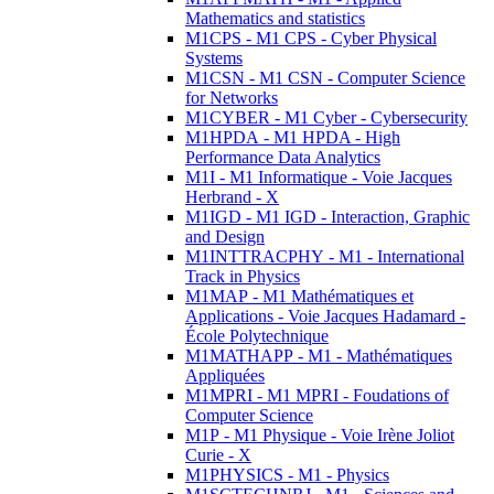
Mathematics and statistics
M1CPS - M1 CPS - Cyber Physical
Systems
M1CSN - M1 CSN - Computer Science
for Networks
M1CYBER - M1 Cyber - Cybersecurity
M1HPDA - M1 HPDA - High
Performance Data Analytics
M1I - M1 Informatique - Voie Jacques
Herbrand - X
M1IGD - M1 IGD - Interaction, Graphic
and Design
M1INTTRACPHY - M1 - International
Track in Physics
M1MAP - M1 Mathématiques et
Applications - Voie Jacques Hadamard -
École Polytechnique
M1MATHAPP - M1 - Mathématiques
Appliquées
M1MPRI - M1 MPRI - Foudations of
Computer Science
M1P - M1 Physique - Voie Irène Joliot
Curie - X
M1PHYSICS - M1 - Physics