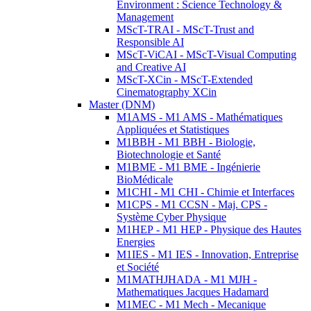
Environment : Science Technology &
Management
MScT-TRAI - MScT-Trust and
Responsible AI
MScT-ViCAI - MScT-Visual Computing
and Creative AI
MScT-XCin - MScT-Extended
Cinematography XCin
Master (DNM)
M1AMS - M1 AMS - Mathématiques
Appliquées et Statistiques
M1BBH - M1 BBH - Biologie,
Biotechnologie et Santé
M1BME - M1 BME - Ingénierie
BioMédicale
M1CHI - M1 CHI - Chimie et Interfaces
M1CPS - M1 CCSN - Maj. CPS -
Système Cyber Physique
M1HEP - M1 HEP - Physique des Hautes
Energies
M1IES - M1 IES - Innovation, Entreprise
et Société
M1MATHJHADA - M1 MJH -
Mathematiques Jacques Hadamard
M1MEC - M1 Mech - Mecanique