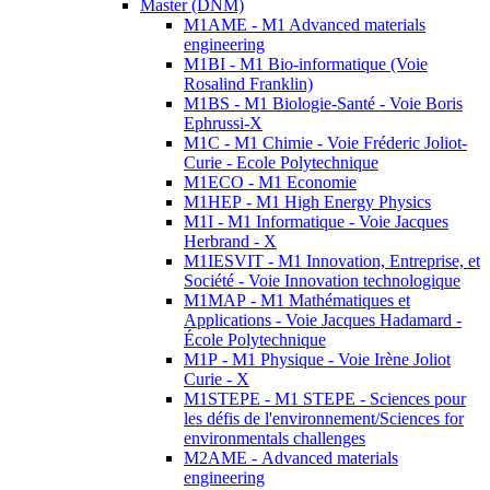
Master (DNM)
M1AME - M1 Advanced materials
engineering
M1BI - M1 Bio-informatique (Voie
Rosalind Franklin)
M1BS - M1 Biologie-Santé - Voie Boris
Ephrussi-X
M1C - M1 Chimie - Voie Fréderic Joliot-
Curie - Ecole Polytechnique
M1ECO - M1 Economie
M1HEP - M1 High Energy Physics
M1I - M1 Informatique - Voie Jacques
Herbrand - X
M1IESVIT - M1 Innovation, Entreprise, et
Société - Voie Innovation technologique
M1MAP - M1 Mathématiques et
Applications - Voie Jacques Hadamard -
École Polytechnique
M1P - M1 Physique - Voie Irène Joliot
Curie - X
M1STEPE - M1 STEPE - Sciences pour
les défis de l'environnement/Sciences for
environmentals challenges
M2AME - Advanced materials
engineering