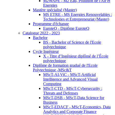
M2WAPE - M2 Eau, Pollution de l'Air et
Energies
Mastère spécialisé (Master)
MS ETRE - MS Energies Renouvelables :
Technologies et Entrepreneuriat (Master)
Programme d'échange
EuroteQ - Diplôme EuroteQ
Catalogue 2022 - 2023
Bachelor
BS - Bachelor of Science de l'Ecole
polytechnique
Cycle Ingénieur
X - Titre d’Ingénieur diplômé de l’École
polytechnique
Diplôme de formation gradué de l'Ecole
Polytechnique -MSc&T
MScT-AI-ViC - MScT-Artificial
Intelligence and Advanced Visual
Computing
MScT-CTD - MScT-Cybersecurity :
Threats and Defenses
MScT-DSB - MScT-Data Science for
Business
MScT-EDACF - MScT-Economics, Data
Analytics and Corporate Finance