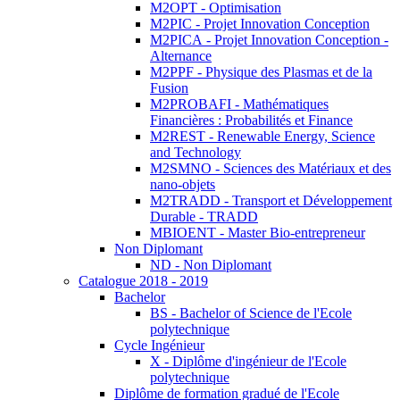
M2OPT - Optimisation
M2PIC - Projet Innovation Conception
M2PICA - Projet Innovation Conception -
Alternance
M2PPF - Physique des Plasmas et de la
Fusion
M2PROBAFI - Mathématiques
Financières : Probabilités et Finance
M2REST - Renewable Energy, Science
and Technology
M2SMNO - Sciences des Matériaux et des
nano-objets
M2TRADD - Transport et Développement
Durable - TRADD
MBIOENT - Master Bio-entrepreneur
Non Diplomant
ND - Non Diplomant
Catalogue 2018 - 2019
Bachelor
BS - Bachelor of Science de l'Ecole
polytechnique
Cycle Ingénieur
X - Diplôme d'ingénieur de l'Ecole
polytechnique
Diplôme de formation gradué de l'Ecole