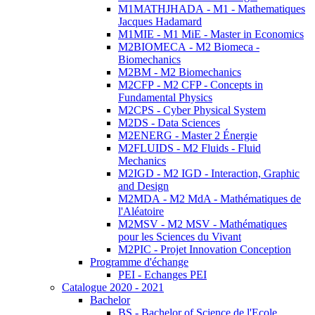
M1MATHJHADA - M1 - Mathematiques
Jacques Hadamard
M1MIE - M1 MiE - Master in Economics
M2BIOMECA - M2 Biomeca -
Biomechanics
M2BM - M2 Biomechanics
M2CFP - M2 CFP - Concepts in
Fundamental Physics
M2CPS - Cyber Physical System
M2DS - Data Sciences
M2ENERG - Master 2 Énergie
M2FLUIDS - M2 Fluids - Fluid
Mechanics
M2IGD - M2 IGD - Interaction, Graphic
and Design
M2MDA - M2 MdA - Mathématiques de
l'Aléatoire
M2MSV - M2 MSV - Mathématiques
pour les Sciences du Vivant
M2PIC - Projet Innovation Conception
Programme d'échange
PEI - Echanges PEI
Catalogue 2020 - 2021
Bachelor
BS - Bachelor of Science de l'Ecole