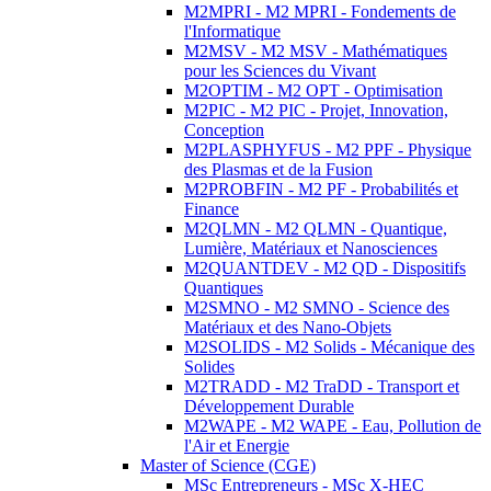
M2MPRI - M2 MPRI - Fondements de
l'Informatique
M2MSV - M2 MSV - Mathématiques
pour les Sciences du Vivant
M2OPTIM - M2 OPT - Optimisation
M2PIC - M2 PIC - Projet, Innovation,
Conception
M2PLASPHYFUS - M2 PPF - Physique
des Plasmas et de la Fusion
M2PROBFIN - M2 PF - Probabilités et
Finance
M2QLMN - M2 QLMN - Quantique,
Lumière, Matériaux et Nanosciences
M2QUANTDEV - M2 QD - Dispositifs
Quantiques
M2SMNO - M2 SMNO - Science des
Matériaux et des Nano-Objets
M2SOLIDS - M2 Solids - Mécanique des
Solides
M2TRADD - M2 TraDD - Transport et
Développement Durable
M2WAPE - M2 WAPE - Eau, Pollution de
l'Air et Energie
Master of Science (CGE)
MSc Entrepreneurs - MSc X-HEC