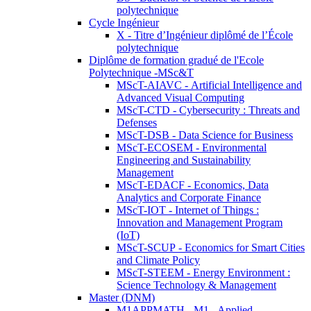
polytechnique
Cycle Ingénieur
X - Titre d’Ingénieur diplômé de l’École
polytechnique
Diplôme de formation gradué de l'Ecole
Polytechnique -MSc&T
MScT-AIAVC - Artificial Intelligence and
Advanced Visual Computing
MScT-CTD - Cybersecurity : Threats and
Defenses
MScT-DSB - Data Science for Business
MScT-ECOSEM - Environmental
Engineering and Sustainability
Management
MScT-EDACF - Economics, Data
Analytics and Corporate Finance
MScT-IOT - Internet of Things :
Innovation and Management Program
(IoT)
MScT-SCUP - Economics for Smart Cities
and Climate Policy
MScT-STEEM - Energy Environment :
Science Technology & Management
Master (DNM)
M1APPMATH - M1 - Applied