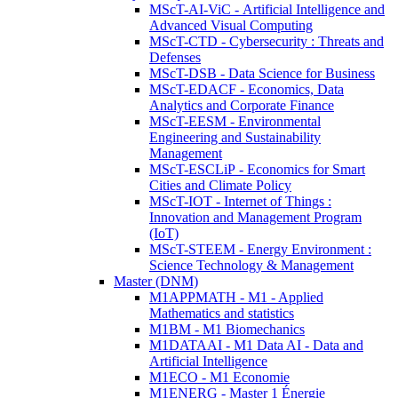
MScT-AI-ViC - Artificial Intelligence and
Advanced Visual Computing
MScT-CTD - Cybersecurity : Threats and
Defenses
MScT-DSB - Data Science for Business
MScT-EDACF - Economics, Data
Analytics and Corporate Finance
MScT-EESM - Environmental
Engineering and Sustainability
Management
MScT-ESCLiP - Economics for Smart
Cities and Climate Policy
MScT-IOT - Internet of Things :
Innovation and Management Program
(IoT)
MScT-STEEM - Energy Environment :
Science Technology & Management
Master (DNM)
M1APPMATH - M1 - Applied
Mathematics and statistics
M1BM - M1 Biomechanics
M1DATAAI - M1 Data AI - Data and
Artificial Intelligence
M1ECO - M1 Economie
M1ENERG - Master 1 Énergie