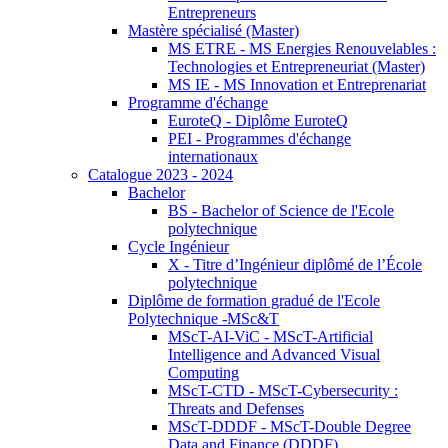
Entrepreneurs
Mastère spécialisé (Master)
MS ETRE - MS Energies Renouvelables :
Technologies et Entrepreneuriat (Master)
MS IE - MS Innovation et Entreprenariat
Programme d'échange
EuroteQ - Diplôme EuroteQ
PEI - Programmes d'échange
internationaux
Catalogue 2023 - 2024
Bachelor
BS - Bachelor of Science de l'Ecole
polytechnique
Cycle Ingénieur
X - Titre d’Ingénieur diplômé de l’École
polytechnique
Diplôme de formation gradué de l'Ecole
Polytechnique -MSc&T
MScT-AI-ViC - MScT-Artificial
Intelligence and Advanced Visual
Computing
MScT-CTD - MScT-Cybersecurity :
Threats and Defenses
MScT-DDDF - MScT-Double Degree
Data and Finance (DDDF)