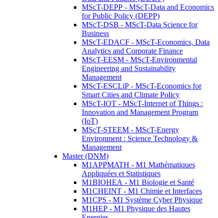
MScT-DEPP - MScT-Data and Economics
for Public Policy (DEPP)
MScT-DSB - MScT-Data Science for
Business
MScT-EDACF - MScT-Economics, Data
Analytics and Corporate Finance
MScT-EESM - MScT-Environmental
Engineering and Sustainability
Management
MScT-ESCLiP - MScT-Economics for
Smart Cities and Climate Policy
MScT-IOT - MScT-Internet of Things :
Innovation and Management Program
(IoT)
MScT-STEEM - MScT-Energy
Environment : Science Technology &
Management
Master (DNM)
M1APPMATH - M1 Mathématiques
Appliquées et Statistiques
M1BIOHEA - M1 Biologie et Santé
M1CHEINT - M1 Chimie et Interfaces
M1CPS - M1 Système Cyber Physique
M1HEP - M1 Physique des Hautes
Energies