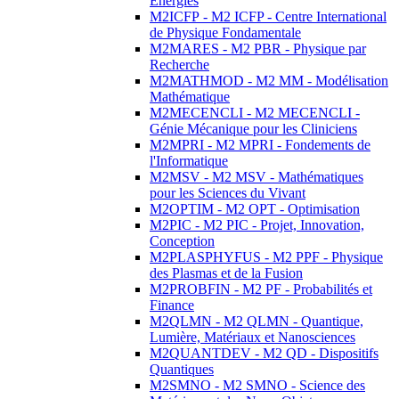
Energies
M2ICFP - M2 ICFP - Centre International
de Physique Fondamentale
M2MARES - M2 PBR - Physique par
Recherche
M2MATHMOD - M2 MM - Modélisation
Mathématique
M2MECENCLI - M2 MECENCLI -
Génie Mécanique pour les Cliniciens
M2MPRI - M2 MPRI - Fondements de
l'Informatique
M2MSV - M2 MSV - Mathématiques
pour les Sciences du Vivant
M2OPTIM - M2 OPT - Optimisation
M2PIC - M2 PIC - Projet, Innovation,
Conception
M2PLASPHYFUS - M2 PPF - Physique
des Plasmas et de la Fusion
M2PROBFIN - M2 PF - Probabilités et
Finance
M2QLMN - M2 QLMN - Quantique,
Lumière, Matériaux et Nanosciences
M2QUANTDEV - M2 QD - Dispositifs
Quantiques
M2SMNO - M2 SMNO - Science des