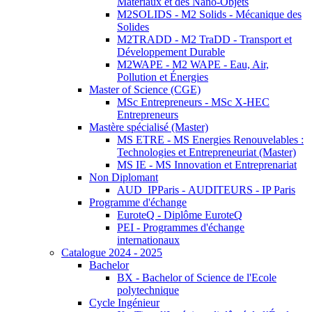
Matériaux et des Nano-Objets
M2SOLIDS - M2 Solids - Mécanique des
Solides
M2TRADD - M2 TraDD - Transport et
Développement Durable
M2WAPE - M2 WAPE - Eau, Air,
Pollution et Énergies
Master of Science (CGE)
MSc Entrepreneurs - MSc X-HEC
Entrepreneurs
Mastère spécialisé (Master)
MS ETRE - MS Energies Renouvelables :
Technologies et Entrepreneuriat (Master)
MS IE - MS Innovation et Entreprenariat
Non Diplomant
AUD_IPParis - AUDITEURS - IP Paris
Programme d'échange
EuroteQ - Diplôme EuroteQ
PEI - Programmes d'échange
internationaux
Catalogue 2024 - 2025
Bachelor
BX - Bachelor of Science de l'Ecole
polytechnique
Cycle Ingénieur