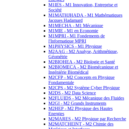
M1IES - M1 Innovation, Entreprise et
Société
M1MATHJHADA - M1 Mathématiques
Jacques Hadamard
M1MECHA - M1 Mécanique
M1MIE - M1 en Economie
M1MPRI - M1 Fondements de
l'Informatique MPRI
M1PHYSICS - M1 Physique
M2AAG - M2 Analyse, Arithmétique,
Géométrie
M2BIOHEA - M2 Biologie et Santé
M2BIOMECA - M2 Biomécanique et
Ingéniérie Biomédical
M2CFP - M2 Concepts en Physique
Fondamentale
M2CPS - M2 Système Cyber Physique
M2DS - M2 Data Science
M2FLUIDS - M2 Mécanique des Fluides
M2GI - M2 Grands Instruments
M2HEP - M2 Physique des Hautes
Energies
M2MARES - M2 Physique par Recherche
M2MATCHEINT - M2 Chimie des