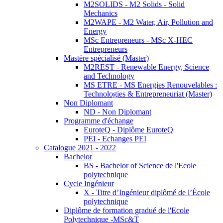
M2SOLIDS - M2 Solids - Solid
Mechanics
M2WAPE - M2 Water, Air, Pollution and
Energy
MSc Entrepreneurs - MSc X-HEC
Entrepreneurs
Mastère spécialisé (Master)
M2REST - Renewable Energy, Science
and Technology
MS ETRE - MS Energies Renouvelables :
Technologies & Entrepreneuriat (Master)
Non Diplomant
ND - Non Diplomant
Programme d'échange
EuroteQ - Diplôme EuroteQ
PEI - Echanges PEI
Catalogue 2021 - 2022
Bachelor
BS - Bachelor of Science de l'Ecole
polytechnique
Cycle Ingénieur
X - Titre d’Ingénieur diplômé de l’École
polytechnique
Diplôme de formation gradué de l'Ecole
Polytechnique -MSc&T