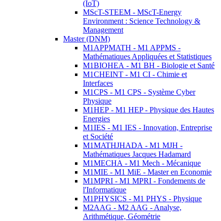
(IoT)
MScT-STEEM - MScT-Energy
Environment : Science Technology &
Management
Master (DNM)
M1APPMATH - M1 APPMS -
Mathématiques Appliquées et Statistiques
M1BIOHEA - M1 BH - Biologie et Santé
M1CHEINT - M1 CI - Chimie et
Interfaces
M1CPS - M1 CPS - Système Cyber
Physique
M1HEP - M1 HEP - Physique des Hautes
Energies
M1IES - M1 IES - Innovation, Entreprise
et Société
M1MATHJHADA - M1 MJH -
Mathématiques Jacques Hadamard
M1MECHA - M1 Mech - Mécanique
M1MIE - M1 MiE - Master en Economie
M1MPRI - M1 MPRI - Fondements de
l'Informatique
M1PHYSICS - M1 PHYS - Physique
M2AAG - M2 AAG - Analyse,
Arithmétique, Géométrie