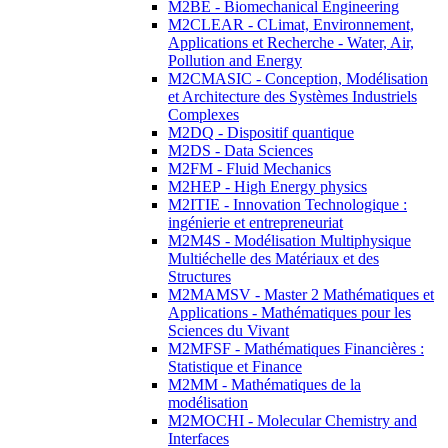
M2BE - Biomechanical Engineering
M2CLEAR - CLimat, Environnement,
Applications et Recherche - Water, Air,
Pollution and Energy
M2CMASIC - Conception, Modélisation
et Architecture des Systèmes Industriels
Complexes
M2DQ - Dispositif quantique
M2DS - Data Sciences
M2FM - Fluid Mechanics
M2HEP - High Energy physics
M2ITIE - Innovation Technologique :
ingénierie et entrepreneuriat
M2M4S - Modélisation Multiphysique
Multiéchelle des Matériaux et des
Structures
M2MAMSV - Master 2 Mathématiques et
Applications - Mathématiques pour les
Sciences du Vivant
M2MFSF - Mathématiques Financières :
Statistique et Finance
M2MM - Mathématiques de la
modélisation
M2MOCHI - Molecular Chemistry and
Interfaces