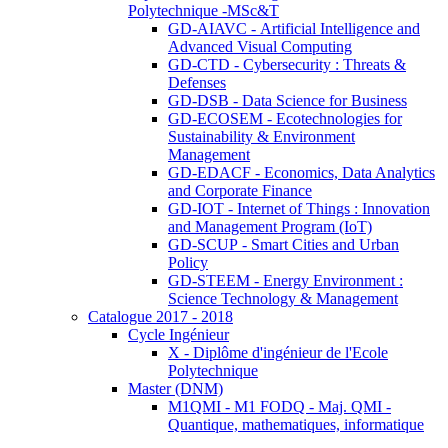
Polytechnique -MSc&T
GD-AIAVC - Artificial Intelligence and
Advanced Visual Computing
GD-CTD - Cybersecurity : Threats &
Defenses
GD-DSB - Data Science for Business
GD-ECOSEM - Ecotechnologies for
Sustainability & Environment
Management
GD-EDACF - Economics, Data Analytics
and Corporate Finance
GD-IOT - Internet of Things : Innovation
and Management Program (IoT)
GD-SCUP - Smart Cities and Urban
Policy
GD-STEEM - Energy Environment :
Science Technology & Management
Catalogue 2017 - 2018
Cycle Ingénieur
X - Diplôme d'ingénieur de l'Ecole
Polytechnique
Master (DNM)
M1QMI - M1 FODQ - Maj. QMI -
Quantique, mathematiques, informatique