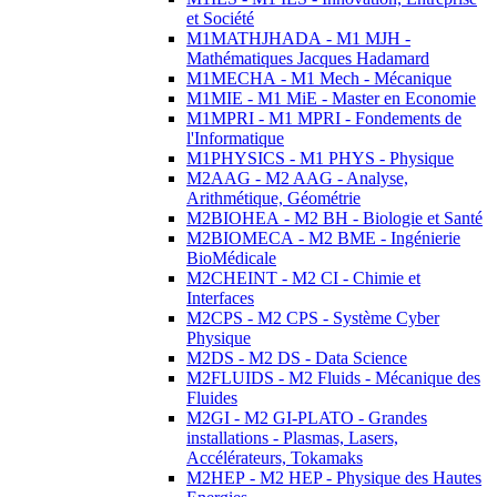
et Société
M1MATHJHADA - M1 MJH -
Mathématiques Jacques Hadamard
M1MECHA - M1 Mech - Mécanique
M1MIE - M1 MiE - Master en Economie
M1MPRI - M1 MPRI - Fondements de
l'Informatique
M1PHYSICS - M1 PHYS - Physique
M2AAG - M2 AAG - Analyse,
Arithmétique, Géométrie
M2BIOHEA - M2 BH - Biologie et Santé
M2BIOMECA - M2 BME - Ingénierie
BioMédicale
M2CHEINT - M2 CI - Chimie et
Interfaces
M2CPS - M2 CPS - Système Cyber
Physique
M2DS - M2 DS - Data Science
M2FLUIDS - M2 Fluids - Mécanique des
Fluides
M2GI - M2 GI-PLATO - Grandes
installations - Plasmas, Lasers,
Accélérateurs, Tokamaks
M2HEP - M2 HEP - Physique des Hautes