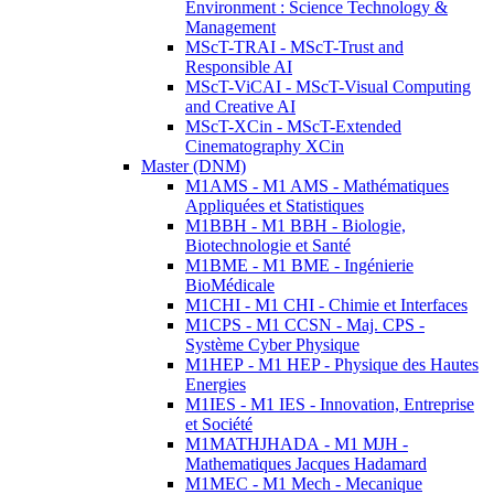
Environment : Science Technology &
Management
MScT-TRAI - MScT-Trust and
Responsible AI
MScT-ViCAI - MScT-Visual Computing
and Creative AI
MScT-XCin - MScT-Extended
Cinematography XCin
Master (DNM)
M1AMS - M1 AMS - Mathématiques
Appliquées et Statistiques
M1BBH - M1 BBH - Biologie,
Biotechnologie et Santé
M1BME - M1 BME - Ingénierie
BioMédicale
M1CHI - M1 CHI - Chimie et Interfaces
M1CPS - M1 CCSN - Maj. CPS -
Système Cyber Physique
M1HEP - M1 HEP - Physique des Hautes
Energies
M1IES - M1 IES - Innovation, Entreprise
et Société
M1MATHJHADA - M1 MJH -
Mathematiques Jacques Hadamard
M1MEC - M1 Mech - Mecanique