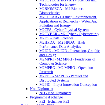
M1SCTECHNRJ - M1 - Sciences and
Technologies for Energy
M2BIOMECA - M2 Biomeca -
Biomechanics
M2CLEAR - CLimat, Environnement,
Applications et Recherche - Water, Air,
Pollution and Energy
M2CPS - Cyber Physical System
M2CYBER - M2 Cyber - Cybersecurity
M2DS - Data Sciences
M2HPDA - M2 HPDA - High
Performance Data Analytics
M2IGD - M2 IGD - Interaction, Graphic
and Design
M2MPRI - M2 MPRI - Foudations of
Computer Science
M2MPRO - M2 MPRO - Operation
Research
M2PDS - M2 PDS - Parallel and
Distributed Systems
M2PIC - Projet Innovation Conception
Non Diplomant
ND - Non Diplomant
Programme d'échange
PEI - Echanges PEI