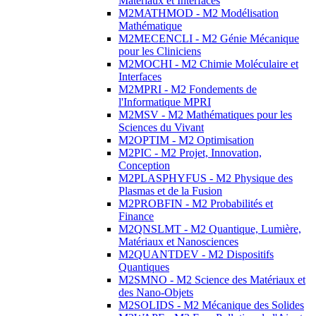
Matériaux et Interfaces
M2MATHMOD - M2 Modélisation
Mathématique
M2MECENCLI - M2 Génie Mécanique
pour les Cliniciens
M2MOCHI - M2 Chimie Moléculaire et
Interfaces
M2MPRI - M2 Fondements de
l'Informatique MPRI
M2MSV - M2 Mathématiques pour les
Sciences du Vivant
M2OPTIM - M2 Optimisation
M2PIC - M2 Projet, Innovation,
Conception
M2PLASPHYFUS - M2 Physique des
Plasmas et de la Fusion
M2PROBFIN - M2 Probabilités et
Finance
M2QNSLMT - M2 Quantique, Lumière,
Matériaux et Nanosciences
M2QUANTDEV - M2 Dispositifs
Quantiques
M2SMNO - M2 Science des Matériaux et
des Nano-Objets
M2SOLIDS - M2 Mécanique des Solides