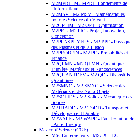
M2MPRI - M2 MPRI - Fondements de
l'Informatique
M2MSV - M2 MSV - Mathématiques
pour les Sciences du Vivant
M2OPTIM - M2 OPT - Optimisation
M2PIC - M2 PIC - Projet, Innovation,
Conception
M2PLASPHYFUS - M2 PPF - Physique
des Plasmas et de la Fusion
M2PROBFIN - M2 PF - Probabilités et
Finance
M2QLMN - M2 QLMN - Quantique,
Lumière, Matériaux et Nanosciences
M2QUANTDEV - M2 QD - Dispositifs
Quantiques
M2SMNO - M2 SMNO - Science des
Matériaux et des Nano-Objets
M2SOLIDS - M2 Solids - Mécanique des
Solides
M2TRADD - M2 TraDD - Transport et
Développement Durable
M2WAPE - M2 WAPE - Eau, Pollution de
l'Air et Energie
Master of Science (CGE)
MSc Entrepreneurs - MSc X-HEC