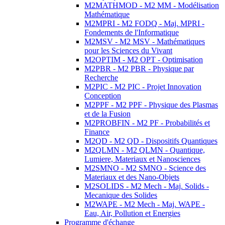
M2MATHMOD - M2 MM - Modélisation
Mathématique
M2MPRI - M2 FODQ - Maj. MPRI -
Fondements de l'Informatique
M2MSV - M2 MSV - Mathématiques
pour les Sciences du Vivant
M2OPTIM - M2 OPT - Optimisation
M2PBR - M2 PBR - Physique par
Recherche
M2PIC - M2 PIC - Projet Innovation
Conception
M2PPF - M2 PPF - Physique des Plasmas
et de la Fusion
M2PROBFIN - M2 PF - Probabilités et
Finance
M2QD - M2 QD - Dispositifs Quantiques
M2QLMN - M2 QLMN - Quantique,
Lumiere, Materiaux et Nanosciences
M2SMNO - M2 SMNO - Science des
Materiaux et des Nano-Objets
M2SOLIDS - M2 Mech - Maj. Solids -
Mecanique des Solides
M2WAPE - M2 Mech - Maj. WAPE -
Eau, Air, Pollution et Energies
Programme d'échange