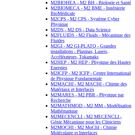
M2BIOHEA - M2 BH - Biologie et Santé
M2BIOMECA - M2 BME - Ingénierie
BioMédicale
M2CPS - M2 CPS - Système Cyber
Physique
M2DS - M2 DS - Data Science
M2FLUIDS - M2 Fluids - Mécanique des
Fluides
M2GI - M2 GI-PLATO - Grandes
installations - Plasmas, Lasers,
Accélérateurs, Tokamaks
M2HEP - M2 HEP - Physique des Hautes
Energies
M2ICFP - M2 ICFP - Centre International
de Physique Fondamentale
M2MACHI - M2 MACHI - Chimie des
Matériaux et Interfaces
M2MARES - M2 PBR - Physique par
Recherche
M2MATHMOD - M2 MM - Modélisation
Mathématique
M2MECENCLI - M2 MECENCLI -
Génie Mécanique pour les Cliniciens
M2MOCHI - M2 MoChI - Chimie
Moléculaire et Interfaces