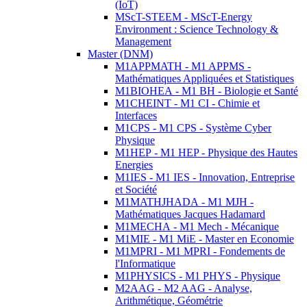
(IoT)
MScT-STEEM - MScT-Energy
Environment : Science Technology &
Management
Master (DNM)
M1APPMATH - M1 APPMS -
Mathématiques Appliquées et Statistiques
M1BIOHEA - M1 BH - Biologie et Santé
M1CHEINT - M1 CI - Chimie et
Interfaces
M1CPS - M1 CPS - Système Cyber
Physique
M1HEP - M1 HEP - Physique des Hautes
Energies
M1IES - M1 IES - Innovation, Entreprise
et Société
M1MATHJHADA - M1 MJH -
Mathématiques Jacques Hadamard
M1MECHA - M1 Mech - Mécanique
M1MIE - M1 MiE - Master en Economie
M1MPRI - M1 MPRI - Fondements de
l'Informatique
M1PHYSICS - M1 PHYS - Physique
M2AAG - M2 AAG - Analyse,
Arithmétique, Géométrie