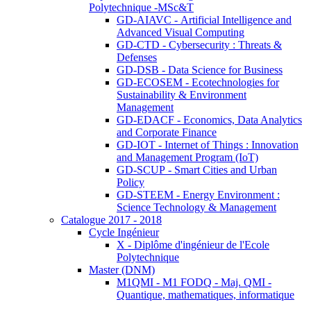
Polytechnique -MSc&T
GD-AIAVC - Artificial Intelligence and
Advanced Visual Computing
GD-CTD - Cybersecurity : Threats &
Defenses
GD-DSB - Data Science for Business
GD-ECOSEM - Ecotechnologies for
Sustainability & Environment
Management
GD-EDACF - Economics, Data Analytics
and Corporate Finance
GD-IOT - Internet of Things : Innovation
and Management Program (IoT)
GD-SCUP - Smart Cities and Urban
Policy
GD-STEEM - Energy Environment :
Science Technology & Management
Catalogue 2017 - 2018
Cycle Ingénieur
X - Diplôme d'ingénieur de l'Ecole
Polytechnique
Master (DNM)
M1QMI - M1 FODQ - Maj. QMI -
Quantique, mathematiques, informatique