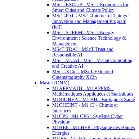
MScT-ESCLiP - MScT-Economics for
Smart Cities and Climate Policy
MScT-IOT - MScT-Internet of Things :
Innovation and Management Program
(IoT)
MScT-STEEM - MScT-Energy
Environment : Science Technology &
Management
MScT-TRAI - MScT-Trust and
Responsible AI
MScT-ViCAI - MScT-Visual Computing
and Creative AI
MScT-XCin - MScT-Extended
Cinematography XCin
Master (DNM)
M1APPMATH - M1 APPMS -
Mathématiques Appliquées et Statistiques
M1BIOHEA - M1 BH - Biologie et Santé
M1CHEINT - M1 CI - Chimie et
Interfaces
M1CPS - M1 CPS - Système Cyber
Physique
M1HEP - M1 HEP - Physique des Hautes
Energies
M1IES - M1 IES - Innovation, Entreprise