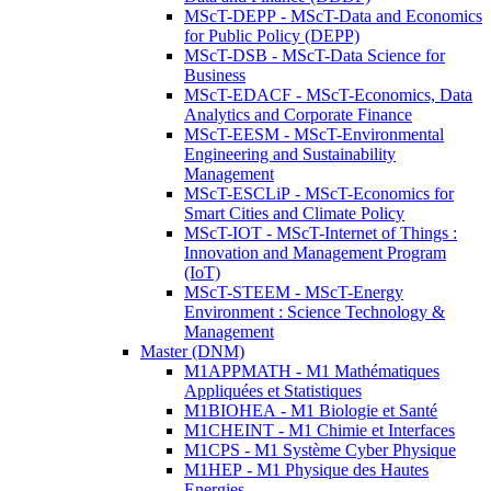
MScT-DEPP - MScT-Data and Economics
for Public Policy (DEPP)
MScT-DSB - MScT-Data Science for
Business
MScT-EDACF - MScT-Economics, Data
Analytics and Corporate Finance
MScT-EESM - MScT-Environmental
Engineering and Sustainability
Management
MScT-ESCLiP - MScT-Economics for
Smart Cities and Climate Policy
MScT-IOT - MScT-Internet of Things :
Innovation and Management Program
(IoT)
MScT-STEEM - MScT-Energy
Environment : Science Technology &
Management
Master (DNM)
M1APPMATH - M1 Mathématiques
Appliquées et Statistiques
M1BIOHEA - M1 Biologie et Santé
M1CHEINT - M1 Chimie et Interfaces
M1CPS - M1 Système Cyber Physique
M1HEP - M1 Physique des Hautes
Energies