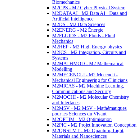
Biomechanics
M2CPS - M2 Cyber Physical System
M2DATAAI - M2 Data AI - Data and
Artificial Intelligence
M2DS - M2 Data Sciences
M2ENERG - M2 Énergie
M2FLUIDS - M2 Fluids - Fluid
Mechanics
M2HEP - M2 High Energy physics
M2ICS - M2 Integration, Circuits and
Systems
M2MATHMOD - M2 Mathematical
Modelling
M2MECENCLI - M2 Mecencli -
Mechanical Engineering for Clinicians
M2MICAS - M2 Machine Learning,
Communications and Security
M2MOCHI - M2 Molecular Chemistry
and Interfaces
M2MSV - M2 MSV - Mathématiques
pour les Sciences du Vivant
M2OPTIM - M2 Optimisation
M2PIC - M2 Projet Innovation Conception
M2QNSLMT - M2 Quantum, Light,
Materials and Nanosciences