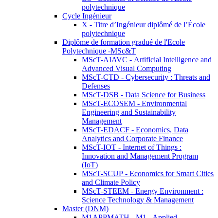
polytechnique
Cycle Ingénieur
X - Titre d’Ingénieur diplômé de l’École
polytechnique
Diplôme de formation gradué de l'Ecole
Polytechnique -MSc&T
MScT-AIAVC - Artificial Intelligence and
Advanced Visual Computing
MScT-CTD - Cybersecurity : Threats and
Defenses
MScT-DSB - Data Science for Business
MScT-ECOSEM - Environmental
Engineering and Sustainability
Management
MScT-EDACF - Economics, Data
Analytics and Corporate Finance
MScT-IOT - Internet of Things :
Innovation and Management Program
(IoT)
MScT-SCUP - Economics for Smart Cities
and Climate Policy
MScT-STEEM - Energy Environment :
Science Technology & Management
Master (DNM)
M1APPMATH - M1 - Applied