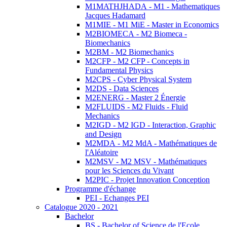
M1MATHJHADA - M1 - Mathematiques
Jacques Hadamard
M1MIE - M1 MiE - Master in Economics
M2BIOMECA - M2 Biomeca -
Biomechanics
M2BM - M2 Biomechanics
M2CFP - M2 CFP - Concepts in
Fundamental Physics
M2CPS - Cyber Physical System
M2DS - Data Sciences
M2ENERG - Master 2 Énergie
M2FLUIDS - M2 Fluids - Fluid
Mechanics
M2IGD - M2 IGD - Interaction, Graphic
and Design
M2MDA - M2 MdA - Mathématiques de
l'Aléatoire
M2MSV - M2 MSV - Mathématiques
pour les Sciences du Vivant
M2PIC - Projet Innovation Conception
Programme d'échange
PEI - Echanges PEI
Catalogue 2020 - 2021
Bachelor
BS - Bachelor of Science de l'Ecole