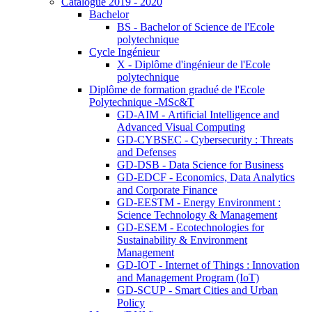
Catalogue 2019 - 2020
Bachelor
BS - Bachelor of Science de l'Ecole
polytechnique
Cycle Ingénieur
X - Diplôme d'ingénieur de l'Ecole
polytechnique
Diplôme de formation gradué de l'Ecole
Polytechnique -MSc&T
GD-AIM - Artificial Intelligence and
Advanced Visual Computing
GD-CYBSEC - Cybersecurity : Threats
and Defenses
GD-DSB - Data Science for Business
GD-EDCF - Economics, Data Analytics
and Corporate Finance
GD-EESTM - Energy Environment :
Science Technology & Management
GD-ESEM - Ecotechnologies for
Sustainability & Environment
Management
GD-IOT - Internet of Things : Innovation
and Management Program (IoT)
GD-SCUP - Smart Cities and Urban
Policy