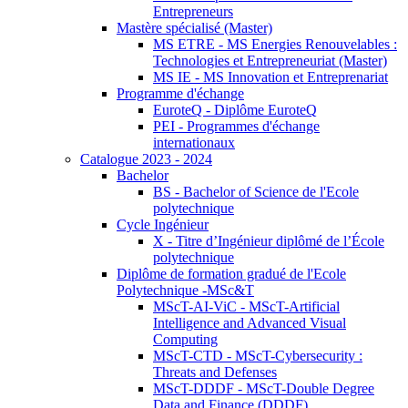
Entrepreneurs
Mastère spécialisé (Master)
MS ETRE - MS Energies Renouvelables :
Technologies et Entrepreneuriat (Master)
MS IE - MS Innovation et Entreprenariat
Programme d'échange
EuroteQ - Diplôme EuroteQ
PEI - Programmes d'échange
internationaux
Catalogue 2023 - 2024
Bachelor
BS - Bachelor of Science de l'Ecole
polytechnique
Cycle Ingénieur
X - Titre d’Ingénieur diplômé de l’École
polytechnique
Diplôme de formation gradué de l'Ecole
Polytechnique -MSc&T
MScT-AI-ViC - MScT-Artificial
Intelligence and Advanced Visual
Computing
MScT-CTD - MScT-Cybersecurity :
Threats and Defenses
MScT-DDDF - MScT-Double Degree
Data and Finance (DDDF)