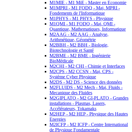
M1MIE - M1 MiE - Master en Economie
M1MPRI - M1 FODQ - Maj. MPRI -
Fondements de l'Informatique
M1PHYS - M1 PHYS - Physique
M1QMI - M1 FODQ - Maj. QMI -
Quantique, Mathematiques, Informatique
M2AAG - M2 AAG - Analyse,
Arithmétique, Géométrie
M2BBH - M2 BBH - Biologie,
Biotechnologie et Santé
M2BME - M2 BME - Ingénierie
BioMédicale
M2CHI - M2 CHI - Chimie et Interfaces
M2CPS - M2 CCSN - Maj. CPS -
Système Cyber Physique
M2DS - M2 DS - Science des données
M2FLUIDS - M2 Mech - Maj. Fluids -
Mecanique des Fluides
M2GIPLATO - M2 GI-PLATO - Grandes
installations - Plasmas, Lasers,
Accélérateurs, Tokamaks
M2HEP - M2 HEP - Physique des Hautes
Energies
M2ICFP - M2 ICFP - Centre International
de Physique Fondamentale