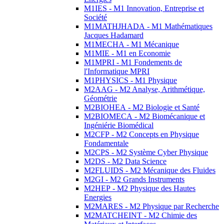
M1IES - M1 Innovation, Entreprise et
Société
M1MATHJHADA - M1 Mathématiques
Jacques Hadamard
M1MECHA - M1 Mécanique
M1MIE - M1 en Economie
M1MPRI - M1 Fondements de
l'Informatique MPRI
M1PHYSICS - M1 Physique
M2AAG - M2 Analyse, Arithmétique,
Géométrie
M2BIOHEA - M2 Biologie et Santé
M2BIOMECA - M2 Biomécanique et
Ingéniérie Biomédical
M2CFP - M2 Concepts en Physique
Fondamentale
M2CPS - M2 Système Cyber Physique
M2DS - M2 Data Science
M2FLUIDS - M2 Mécanique des Fluides
M2GI - M2 Grands Instruments
M2HEP - M2 Physique des Hautes
Energies
M2MARES - M2 Physique par Recherche
M2MATCHEINT - M2 Chimie des