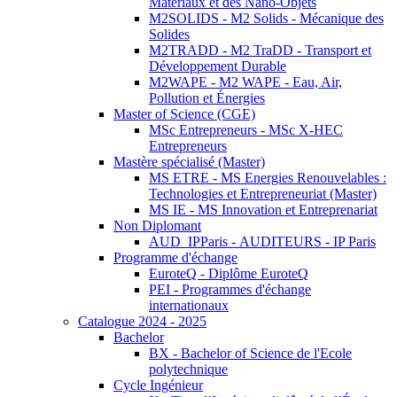
Matériaux et des Nano-Objets
M2SOLIDS - M2 Solids - Mécanique des
Solides
M2TRADD - M2 TraDD - Transport et
Développement Durable
M2WAPE - M2 WAPE - Eau, Air,
Pollution et Énergies
Master of Science (CGE)
MSc Entrepreneurs - MSc X-HEC
Entrepreneurs
Mastère spécialisé (Master)
MS ETRE - MS Energies Renouvelables :
Technologies et Entrepreneuriat (Master)
MS IE - MS Innovation et Entreprenariat
Non Diplomant
AUD_IPParis - AUDITEURS - IP Paris
Programme d'échange
EuroteQ - Diplôme EuroteQ
PEI - Programmes d'échange
internationaux
Catalogue 2024 - 2025
Bachelor
BX - Bachelor of Science de l'Ecole
polytechnique
Cycle Ingénieur