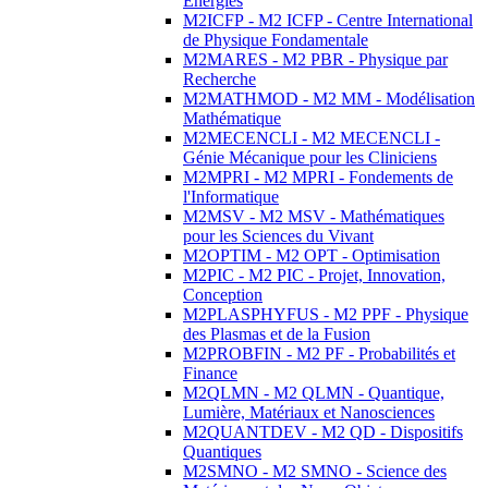
Energies
M2ICFP - M2 ICFP - Centre International
de Physique Fondamentale
M2MARES - M2 PBR - Physique par
Recherche
M2MATHMOD - M2 MM - Modélisation
Mathématique
M2MECENCLI - M2 MECENCLI -
Génie Mécanique pour les Cliniciens
M2MPRI - M2 MPRI - Fondements de
l'Informatique
M2MSV - M2 MSV - Mathématiques
pour les Sciences du Vivant
M2OPTIM - M2 OPT - Optimisation
M2PIC - M2 PIC - Projet, Innovation,
Conception
M2PLASPHYFUS - M2 PPF - Physique
des Plasmas et de la Fusion
M2PROBFIN - M2 PF - Probabilités et
Finance
M2QLMN - M2 QLMN - Quantique,
Lumière, Matériaux et Nanosciences
M2QUANTDEV - M2 QD - Dispositifs
Quantiques
M2SMNO - M2 SMNO - Science des