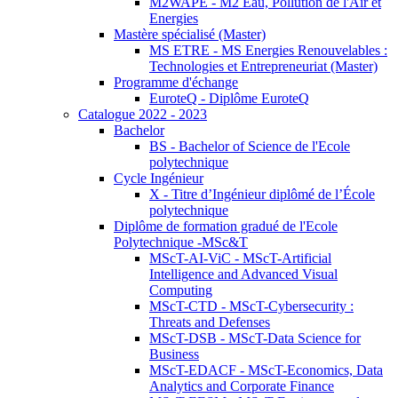
M2WAPE - M2 Eau, Pollution de l'Air et
Energies
Mastère spécialisé (Master)
MS ETRE - MS Energies Renouvelables :
Technologies et Entrepreneuriat (Master)
Programme d'échange
EuroteQ - Diplôme EuroteQ
Catalogue 2022 - 2023
Bachelor
BS - Bachelor of Science de l'Ecole
polytechnique
Cycle Ingénieur
X - Titre d’Ingénieur diplômé de l’École
polytechnique
Diplôme de formation gradué de l'Ecole
Polytechnique -MSc&T
MScT-AI-ViC - MScT-Artificial
Intelligence and Advanced Visual
Computing
MScT-CTD - MScT-Cybersecurity :
Threats and Defenses
MScT-DSB - MScT-Data Science for
Business
MScT-EDACF - MScT-Economics, Data
Analytics and Corporate Finance