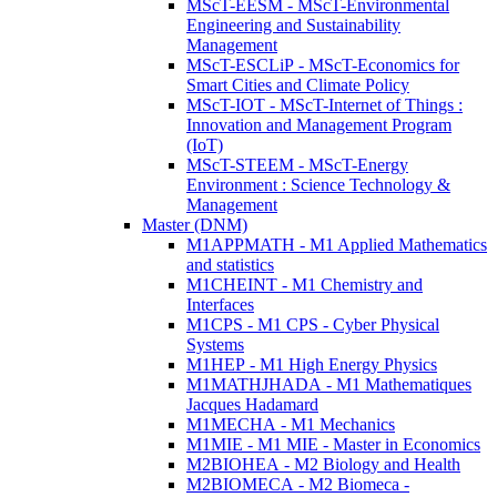
MScT-EESM - MScT-Environmental
Engineering and Sustainability
Management
MScT-ESCLiP - MScT-Economics for
Smart Cities and Climate Policy
MScT-IOT - MScT-Internet of Things :
Innovation and Management Program
(IoT)
MScT-STEEM - MScT-Energy
Environment : Science Technology &
Management
Master (DNM)
M1APPMATH - M1 Applied Mathematics
and statistics
M1CHEINT - M1 Chemistry and
Interfaces
M1CPS - M1 CPS - Cyber Physical
Systems
M1HEP - M1 High Energy Physics
M1MATHJHADA - M1 Mathematiques
Jacques Hadamard
M1MECHA - M1 Mechanics
M1MIE - M1 MIE - Master in Economics
M2BIOHEA - M2 Biology and Health
M2BIOMECA - M2 Biomeca -