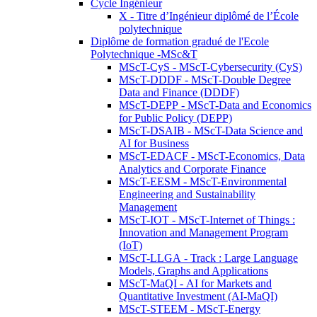
Cycle Ingénieur
X - Titre d’Ingénieur diplômé de l’École
polytechnique
Diplôme de formation gradué de l'Ecole
Polytechnique -MSc&T
MScT-CyS - MScT-Cybersecurity (CyS)
MScT-DDDF - MScT-Double Degree
Data and Finance (DDDF)
MScT-DEPP - MScT-Data and Economics
for Public Policy (DEPP)
MScT-DSAIB - MScT-Data Science and
AI for Business
MScT-EDACF - MScT-Economics, Data
Analytics and Corporate Finance
MScT-EESM - MScT-Environmental
Engineering and Sustainability
Management
MScT-IOT - MScT-Internet of Things :
Innovation and Management Program
(IoT)
MScT-LLGA - Track : Large Language
Models, Graphs and Applications
MScT-MaQI - AI for Markets and
Quantitative Investment (AI-MaQI)
MScT-STEEM - MScT-Energy