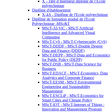
X - Titre d’Ingénieur diplômé de l’École
polytechnique
Diplôme d'établissement
X-4A - Diplôme de l'Ecole polytechnique
Diplôme de formation gradué de l'Ecole
Polytechnique -MSc&T
MScT-AI-ViC - MScT-Artificial
Intelligence and Advanced Visual
Computing
MScT-CyS - MScT-Cybersecurity (CyS)
MScT-DDDF - MScT-Double Degree
Data and Finance (DDDF)
MScT-DEPP - MScT-Data and Economics
for Public Policy (DEPP)
MScT-DSB - MScT-Data Science for
Business
MScT-EDACF - MScT-Economics, Data
Analytics and Corporate Finance
MScT-EESM - MScT-Environmental
Engineering and Sustainability
Management
MScT-ESCLiP - MScT-Economics for
Smart Cities and Climate Policy
MScT-IOT - MScT-Internet of Things :
Innovation and Management Program