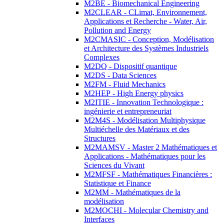
M2BE - Biomechanical Engineering
M2CLEAR - CLimat, Environnement,
Applications et Recherche - Water, Air,
Pollution and Energy
M2CMASIC - Conception, Modélisation
et Architecture des Systèmes Industriels
Complexes
M2DQ - Dispositif quantique
M2DS - Data Sciences
M2FM - Fluid Mechanics
M2HEP - High Energy physics
M2ITIE - Innovation Technologique :
ingénierie et entrepreneuriat
M2M4S - Modélisation Multiphysique
Multiéchelle des Matériaux et des
Structures
M2MAMSV - Master 2 Mathématiques et
Applications - Mathématiques pour les
Sciences du Vivant
M2MFSF - Mathématiques Financières :
Statistique et Finance
M2MM - Mathématiques de la
modélisation
M2MOCHI - Molecular Chemistry and
Interfaces