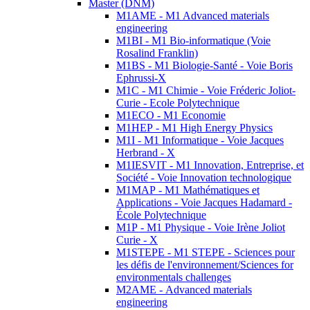
Master (DNM)
M1AME - M1 Advanced materials
engineering
M1BI - M1 Bio-informatique (Voie
Rosalind Franklin)
M1BS - M1 Biologie-Santé - Voie Boris
Ephrussi-X
M1C - M1 Chimie - Voie Fréderic Joliot-
Curie - Ecole Polytechnique
M1ECO - M1 Economie
M1HEP - M1 High Energy Physics
M1I - M1 Informatique - Voie Jacques
Herbrand - X
M1IESVIT - M1 Innovation, Entreprise, et
Société - Voie Innovation technologique
M1MAP - M1 Mathématiques et
Applications - Voie Jacques Hadamard -
École Polytechnique
M1P - M1 Physique - Voie Irène Joliot
Curie - X
M1STEPE - M1 STEPE - Sciences pour
les défis de l'environnement/Sciences for
environmentals challenges
M2AME - Advanced materials
engineering