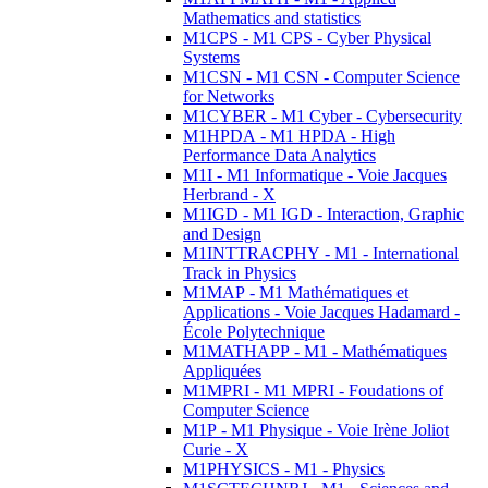
Mathematics and statistics
M1CPS - M1 CPS - Cyber Physical
Systems
M1CSN - M1 CSN - Computer Science
for Networks
M1CYBER - M1 Cyber - Cybersecurity
M1HPDA - M1 HPDA - High
Performance Data Analytics
M1I - M1 Informatique - Voie Jacques
Herbrand - X
M1IGD - M1 IGD - Interaction, Graphic
and Design
M1INTTRACPHY - M1 - International
Track in Physics
M1MAP - M1 Mathématiques et
Applications - Voie Jacques Hadamard -
École Polytechnique
M1MATHAPP - M1 - Mathématiques
Appliquées
M1MPRI - M1 MPRI - Foudations of
Computer Science
M1P - M1 Physique - Voie Irène Joliot
Curie - X
M1PHYSICS - M1 - Physics