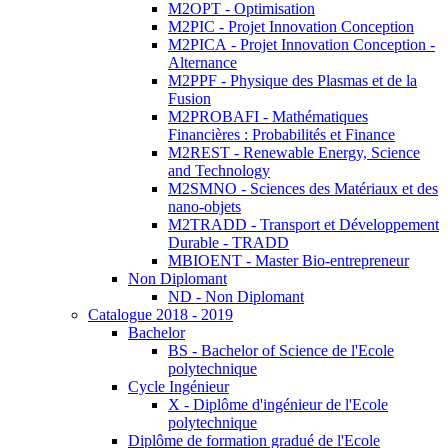
M2OPT - Optimisation
M2PIC - Projet Innovation Conception
M2PICA - Projet Innovation Conception -
Alternance
M2PPF - Physique des Plasmas et de la
Fusion
M2PROBAFI - Mathématiques
Financières : Probabilités et Finance
M2REST - Renewable Energy, Science
and Technology
M2SMNO - Sciences des Matériaux et des
nano-objets
M2TRADD - Transport et Développement
Durable - TRADD
MBIOENT - Master Bio-entrepreneur
Non Diplomant
ND - Non Diplomant
Catalogue 2018 - 2019
Bachelor
BS - Bachelor of Science de l'Ecole
polytechnique
Cycle Ingénieur
X - Diplôme d'ingénieur de l'Ecole
polytechnique
Diplôme de formation gradué de l'Ecole