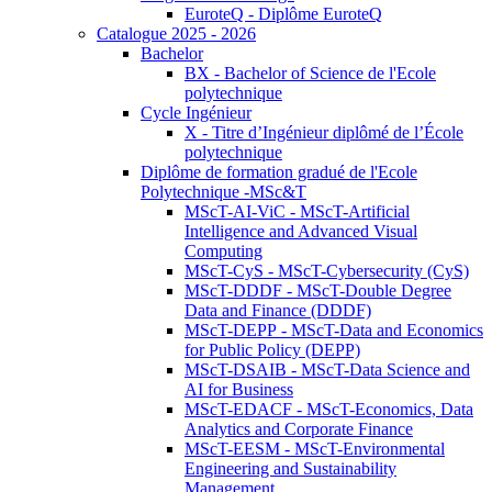
EuroteQ - Diplôme EuroteQ
Catalogue 2025 - 2026
Bachelor
BX - Bachelor of Science de l'Ecole
polytechnique
Cycle Ingénieur
X - Titre d’Ingénieur diplômé de l’École
polytechnique
Diplôme de formation gradué de l'Ecole
Polytechnique -MSc&T
MScT-AI-ViC - MScT-Artificial
Intelligence and Advanced Visual
Computing
MScT-CyS - MScT-Cybersecurity (CyS)
MScT-DDDF - MScT-Double Degree
Data and Finance (DDDF)
MScT-DEPP - MScT-Data and Economics
for Public Policy (DEPP)
MScT-DSAIB - MScT-Data Science and
AI for Business
MScT-EDACF - MScT-Economics, Data
Analytics and Corporate Finance
MScT-EESM - MScT-Environmental
Engineering and Sustainability
Management