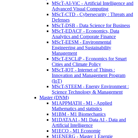
MScT-AI-ViC - Artificial Intelligence and
Advanced Visual Computing
MScT-CTD - Cybersecurity : Threats and
Defenses
MScT-DSB - Data Science for Business
MScT-EDACF - Economics, Data
Analytics and Corporate Finance
MScT-EESM - Environmental
Engineering and Sustainability
Management
MScT-ESCLiP - Economics for Smart
Cities and Climate Policy
MScT-IOT - Internet of Things :
Innovation and Management Program
(IoT)
MScT-STEEM - Energy Environment :
Science Technology & Management
Master (DNM)
M1APPMATH - M1 - Applied
Mathematics and statistics
M1BM - M1 Biomechanics
M1DATAAI - M1 Data AI - Data and
Artificial Intelligence
M1ECO - M1 Economie
M1ENERG - Master 1 Énergie