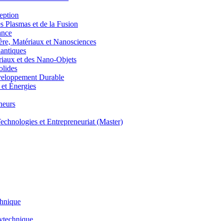
eption
lasmas et de la Fusion
ance
, Matériaux et Nanosciences
ntiques
aux et des Nano-Objets
lides
eloppement Durable
et Énergies
neurs
hnologies et Entrepreneuriat (Master)
chnique
lytechnique