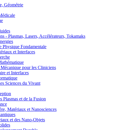
, Géométrie
édicale
ue
uides
s - Plasmas, Lasers, Accélérateurs, Tokamaks
nergies
de Physique Fondamentale
aux et Interfaces
erche
athématique
anique pour les Cliniciens
 et Interfaces
ormatique
s Sciences du Vivant
eption
lasmas et de la Fusion
ance
, Matériaux et Nanosciences
ntiques
aux et des Nano-Objets
lides