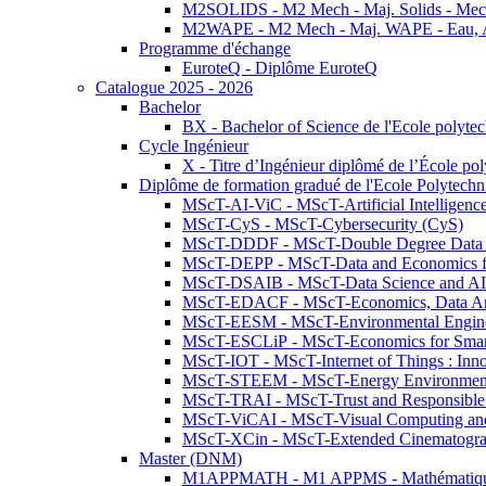
M2SOLIDS - M2 Mech - Maj. Solids - Meca
M2WAPE - M2 Mech - Maj. WAPE - Eau, Air
Programme d'échange
EuroteQ - Diplôme EuroteQ
Catalogue 2025 - 2026
Bachelor
BX - Bachelor of Science de l'Ecole polyte
Cycle Ingénieur
X - Titre d’Ingénieur diplômé de l’École po
Diplôme de formation gradué de l'Ecole Polytec
MScT-AI-ViC - MScT-Artificial Intelligen
MScT-CyS - MScT-Cybersecurity (CyS)
MScT-DDDF - MScT-Double Degree Data 
MScT-DEPP - MScT-Data and Economics fo
MScT-DSAIB - MScT-Data Science and AI 
MScT-EDACF - MScT-Economics, Data Anal
MScT-EESM - MScT-Environmental Enginee
MScT-ESCLiP - MScT-Economics for Smart 
MScT-IOT - MScT-Internet of Things : Inn
MScT-STEEM - MScT-Energy Environment 
MScT-TRAI - MScT-Trust and Responsible
MScT-ViCAI - MScT-Visual Computing and
MScT-XCin - MScT-Extended Cinematogr
Master (DNM)
M1APPMATH - M1 APPMS - Mathématiques A