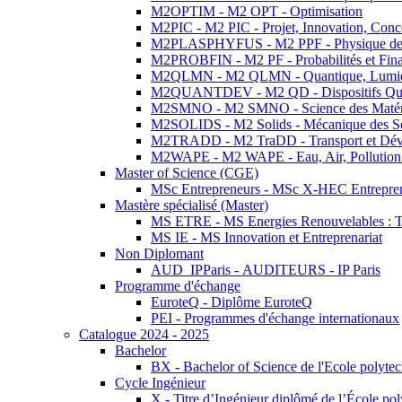
M2OPTIM - M2 OPT - Optimisation
M2PIC - M2 PIC - Projet, Innovation, Conc
M2PLASPHYFUS - M2 PPF - Physique des P
M2PROBFIN - M2 PF - Probabilités et Fin
M2QLMN - M2 QLMN - Quantique, Lumière
M2QUANTDEV - M2 QD - Dispositifs Qua
M2SMNO - M2 SMNO - Science des Matéri
M2SOLIDS - M2 Solids - Mécanique des So
M2TRADD - M2 TraDD - Transport et Dév
M2WAPE - M2 WAPE - Eau, Air, Pollution 
Master of Science (CGE)
MSc Entrepreneurs - MSc X-HEC Entrepre
Mastère spécialisé (Master)
MS ETRE - MS Energies Renouvelables : Tec
MS IE - MS Innovation et Entreprenariat
Non Diplomant
AUD_IPParis - AUDITEURS - IP Paris
Programme d'échange
EuroteQ - Diplôme EuroteQ
PEI - Programmes d'échange internationaux
Catalogue 2024 - 2025
Bachelor
BX - Bachelor of Science de l'Ecole polyte
Cycle Ingénieur
X - Titre d’Ingénieur diplômé de l’École po