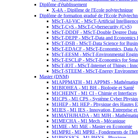
Diplôme d'établissement
X-4A - Diplôme de l'Ecole polytechnique
Diplôme de formation gradué de l'Ecole Polytec
MScT-AI-ViC - MScT-Artificial Intelligen
MScT-CyS - MScT-Cybersecurity (CyS)
MScT-DDDF - MScT-Double Degree Data 
MScT-DEPP - MScT-Data and Economics fo
MScT-DSB - MScT-Data Science for Busin
MScT-EDACF - MScT-Economics, Data Anal
MScT-EESM - MScT-Environmental Enginee
MScT-ESCLiP - MScT-Economics for Smart 
MScT-IOT - MScT-Internet of Things : Inn
MScT-STEEM - MScT-Energy Environment 
Master (DNM)
M1APPMATH - M1 APPMS - Mathématiques A
M1BIOHEA - M1 BH - Biologie et Santé
M1CHEINT - M1 CI - Chimie et Interfaces
M1CPS - M1 CPS - Système Cyber Physiq
M1HEP - M1 HEP - Physique des Hautes E
M1IES - M1 IES - Innovation, Entreprise et
M1MATHJHADA - M1 MJH - Mathématiqu
M1MECHA - M1 Mech - Mécanique
M1MIE - M1 MiE - Master en Economie
M1MPRI - M1 MPRI - Fondements de l'Inf
M1PHYSICS - M1 PHYS - Physique