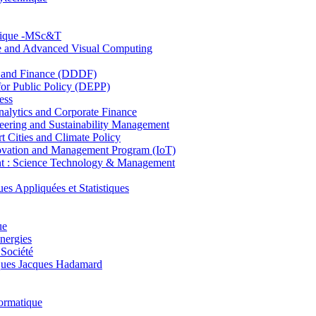
hnique -MSc&T
ce and Advanced Visual Computing
and Finance (DDDF)
r Public Policy (DEPP)
ess
ytics and Corporate Finance
ring and Sustainability Management
Cities and Climate Policy
ovation and Management Program (IoT)
: Science Technology & Management
ppliquées et Statistiques
ue
nergies
 Société
es Jacques Hadamard
ormatique