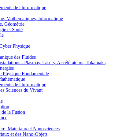
nts de l'Informatique
, Mathematiques, Informatique
, Géométrie
ie et Santé
le
Cyber Physique
nique des Fluides
lations - Plasmas, Lasers, Accélérateurs, Tokamaks
nergies
de Physique Fondamentale
athématique
nts de l'Informatique
s Sciences du Vivant
he
ption
 de la Fusion
ance
, Materiaux et Nanosciences
aux et des Nano-Objets