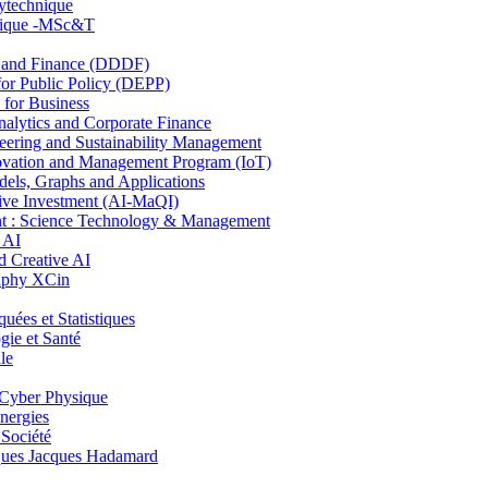
lytechnique
hnique -MSc&T
and Finance (DDDF)
r Public Policy (DEPP)
for Business
ytics and Corporate Finance
ring and Sustainability Management
ovation and Management Program (IoT)
ls, Graphs and Applications
ive Investment (AI-MaQI)
: Science Technology & Management
 AI
 Creative AI
aphy XCin
es et Statistiques
ie et Santé
le
Cyber Physique
nergies
 Société
es Jacques Hadamard