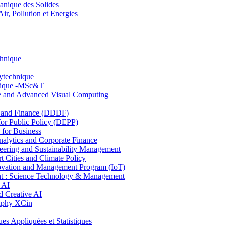
nique des Solides
, Pollution et Energies
chnique
lytechnique
hnique -MSc&T
ce and Advanced Visual Computing
and Finance (DDDF)
r Public Policy (DEPP)
for Business
ytics and Corporate Finance
ring and Sustainability Management
Cities and Climate Policy
ovation and Management Program (IoT)
: Science Technology & Management
 AI
 Creative AI
aphy XCin
ppliquées et Statistiques