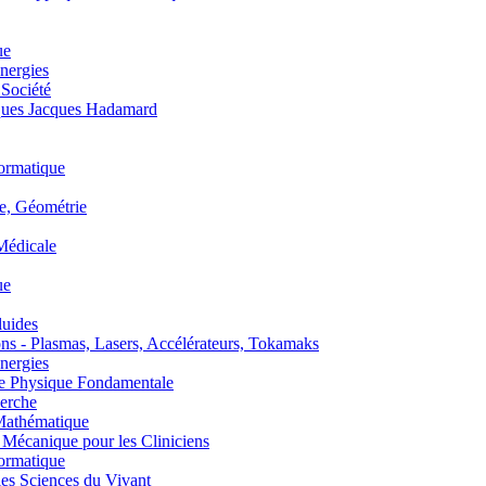
ue
nergies
 Société
es Jacques Hadamard
ormatique
, Géométrie
édicale
ue
uides
s - Plasmas, Lasers, Accélérateurs, Tokamaks
nergies
de Physique Fondamentale
erche
athématique
anique pour les Cliniciens
ormatique
s Sciences du Vivant