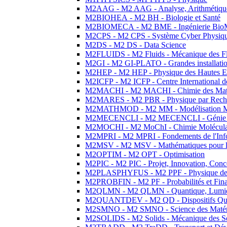
M2AAG - M2 AAG - Analyse, Arithmétique
M2BIOHEA - M2 BH - Biologie et Santé
M2BIOMECA - M2 BME - Ingénierie BioM
M2CPS - M2 CPS - Système Cyber Physiq
M2DS - M2 DS - Data Science
M2FLUIDS - M2 Fluids - Mécanique des Fl
M2GI - M2 GI-PLATO - Grandes installation
M2HEP - M2 HEP - Physique des Hautes E
M2ICFP - M2 ICFP - Centre International 
M2MACHI - M2 MACHI - Chimie des Matéri
M2MARES - M2 PBR - Physique par Rech
M2MATHMOD - M2 MM - Modélisation M
M2MECENCLI - M2 MECENCLI - Génie Méc
M2MOCHI - M2 MoChI - Chimie Moléculaire
M2MPRI - M2 MPRI - Fondements de l'Inf
M2MSV - M2 MSV - Mathématiques pour le
M2OPTIM - M2 OPT - Optimisation
M2PIC - M2 PIC - Projet, Innovation, Conc
M2PLASPHYFUS - M2 PPF - Physique des P
M2PROBFIN - M2 PF - Probabilités et Fin
M2QLMN - M2 QLMN - Quantique, Lumière
M2QUANTDEV - M2 QD - Dispositifs Qua
M2SMNO - M2 SMNO - Science des Matéri
M2SOLIDS - M2 Solids - Mécanique des So