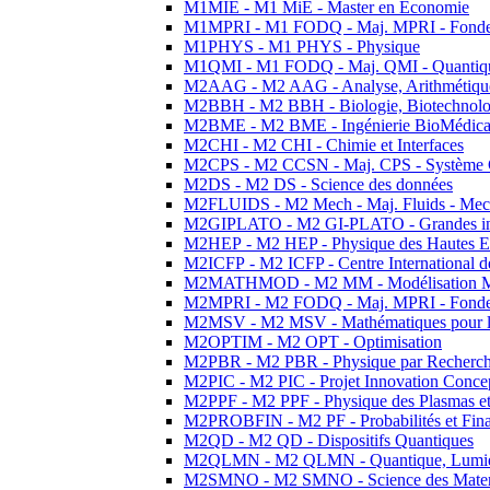
M1MIE - M1 MiE - Master en Economie
M1MPRI - M1 FODQ - Maj. MPRI - Fondeme
M1PHYS - M1 PHYS - Physique
M1QMI - M1 FODQ - Maj. QMI - Quantique
M2AAG - M2 AAG - Analyse, Arithmétique
M2BBH - M2 BBH - Biologie, Biotechnolog
M2BME - M2 BME - Ingénierie BioMédica
M2CHI - M2 CHI - Chimie et Interfaces
M2CPS - M2 CCSN - Maj. CPS - Système 
M2DS - M2 DS - Science des données
M2FLUIDS - M2 Mech - Maj. Fluids - Meca
M2GIPLATO - M2 GI-PLATO - Grandes instal
M2HEP - M2 HEP - Physique des Hautes E
M2ICFP - M2 ICFP - Centre International 
M2MATHMOD - M2 MM - Modélisation M
M2MPRI - M2 FODQ - Maj. MPRI - Fondeme
M2MSV - M2 MSV - Mathématiques pour le
M2OPTIM - M2 OPT - Optimisation
M2PBR - M2 PBR - Physique par Recherc
M2PIC - M2 PIC - Projet Innovation Conce
M2PPF - M2 PPF - Physique des Plasmas et
M2PROBFIN - M2 PF - Probabilités et Fin
M2QD - M2 QD - Dispositifs Quantiques
M2QLMN - M2 QLMN - Quantique, Lumiere
M2SMNO - M2 SMNO - Science des Materi