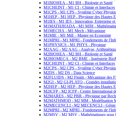
M1BIOHEA - M1 BH - Biologie et Santé
M1CHEINT - M1 CI - Chimie et Interfaces
M1CPS - M1 CPS - Système Cyber Physiq
M1HEP - M1 HEP - Physique des Hautes E
M1IES - M1 IES - Innovation, Entreprise et
M1MATHJHADA - M1 MJH - Mathématiqu
M1MECHA - M1 Mech - Mécanique
M1MIE - M1 MiE - Master en Economie
M1MPRI - M1 MPRI - Fondements de l'Inf
M1PHYSICS - M1 PHYS - Physique
M2AAG - M2 AAG - Analyse, Arithmétique
M2BIOHEA - M2 BH - Biologie et Santé
M2BIOMECA - M2 BME - Ingénierie BioM
M2CHEINT - M2 CI - Chimie et Interfaces
M2CPS - M2 CPS - Système Cyber Physiq
M2DS - M2 DS - Data Science
M2FLUIDS - M2 Fluids - Mécanique des Fl
M2GI - M2 GI-PLATO - Grandes installation
M2HEP - M2 HEP - Physique des Hautes E
M2ICFP - M2 ICFP - Centre International 
M2MARES - M2 PBR - Physique par Rech
M2MATHMOD - M2 MM - Modélisation M
M2MECENCLI - M2 MECENCLI - Génie Méc
M2MPRI - M2 MPRI - Fondements de l'Inf
M2MSV - M2 MSV - Mathématiques pour le