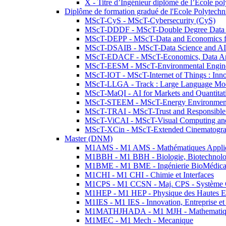
X - Titre d’Ingénieur diplômé de l’École po
Diplôme de formation gradué de l'Ecole Polytec
MScT-CyS - MScT-Cybersecurity (CyS)
MScT-DDDF - MScT-Double Degree Data 
MScT-DEPP - MScT-Data and Economics fo
MScT-DSAIB - MScT-Data Science and AI 
MScT-EDACF - MScT-Economics, Data Anal
MScT-EESM - MScT-Environmental Enginee
MScT-IOT - MScT-Internet of Things : Inn
MScT-LLGA - Track : Large Language Mode
MScT-MaQI - AI for Markets and Quantitat
MScT-STEEM - MScT-Energy Environment 
MScT-TRAI - MScT-Trust and Responsible
MScT-ViCAI - MScT-Visual Computing and
MScT-XCin - MScT-Extended Cinematogr
Master (DNM)
M1AMS - M1 AMS - Mathématiques Appliqué
M1BBH - M1 BBH - Biologie, Biotechnolog
M1BME - M1 BME - Ingénierie BioMédica
M1CHI - M1 CHI - Chimie et Interfaces
M1CPS - M1 CCSN - Maj. CPS - Système 
M1HEP - M1 HEP - Physique des Hautes E
M1IES - M1 IES - Innovation, Entreprise et
M1MATHJHADA - M1 MJH - Mathematiqu
M1MEC - M1 Mech - Mecanique