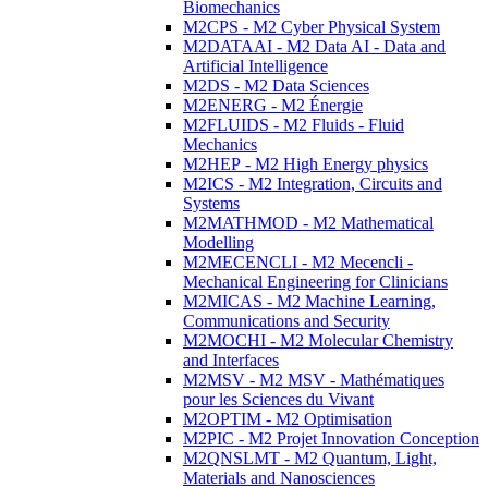
Biomechanics
M2CPS - M2 Cyber Physical System
M2DATAAI - M2 Data AI - Data and
Artificial Intelligence
M2DS - M2 Data Sciences
M2ENERG - M2 Énergie
M2FLUIDS - M2 Fluids - Fluid
Mechanics
M2HEP - M2 High Energy physics
M2ICS - M2 Integration, Circuits and
Systems
M2MATHMOD - M2 Mathematical
Modelling
M2MECENCLI - M2 Mecencli -
Mechanical Engineering for Clinicians
M2MICAS - M2 Machine Learning,
Communications and Security
M2MOCHI - M2 Molecular Chemistry
and Interfaces
M2MSV - M2 MSV - Mathématiques
pour les Sciences du Vivant
M2OPTIM - M2 Optimisation
M2PIC - M2 Projet Innovation Conception
M2QNSLMT - M2 Quantum, Light,
Materials and Nanosciences