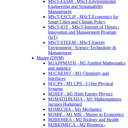
MScT-EESM - MScT-Environmental
Engineering and Sustainability
Management
MScT-ESCLiP - MScT-Economics for
Smart Cities and Climate Policy
MScT-IOT - MScT-Internet of Things :
Innovation and Management Program
(IoT)
MScT-STEEM - MScT-Energy
Environment : Science Technology &
Management
Master (DNM)
M1APPMATH - M1 Applied Mathematics
and statistics
M1CHEINT - M1 Chemistry and
Interfaces
M1CPS - M1 CPS - Cyber Physical
Systems
M1HEP - M1 High Energy Physics
M1MATHJHADA - M1 Mathematiques
Jacques Hadamard
M1MECHA - M1 Mechanics
M1MIE - M1 MIE - Master in Economics
M2BIOHEA - M2 Biology and Health
M2BIOMECA - M2 Biomeca -