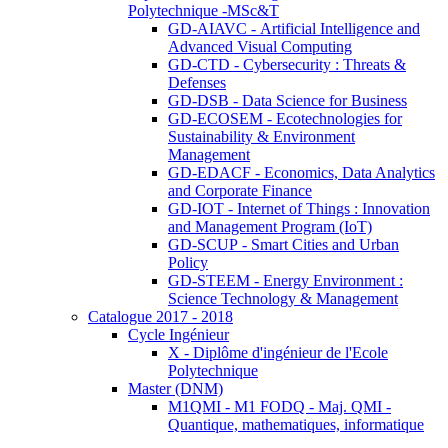
Polytechnique -MSc&T
GD-AIAVC - Artificial Intelligence and
Advanced Visual Computing
GD-CTD - Cybersecurity : Threats &
Defenses
GD-DSB - Data Science for Business
GD-ECOSEM - Ecotechnologies for
Sustainability & Environment
Management
GD-EDACF - Economics, Data Analytics
and Corporate Finance
GD-IOT - Internet of Things : Innovation
and Management Program (IoT)
GD-SCUP - Smart Cities and Urban
Policy
GD-STEEM - Energy Environment :
Science Technology & Management
Catalogue 2017 - 2018
Cycle Ingénieur
X - Diplôme d'ingénieur de l'Ecole
Polytechnique
Master (DNM)
M1QMI - M1 FODQ - Maj. QMI -
Quantique, mathematiques, informatique