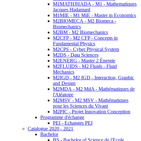
M1MATHJHADA - M1 - Mathematiques
Jacques Hadamard
M1MIE - M1 MiE - Master in Economics
M2BIOMECA - M2 Biomeca -
Biomechanics
M2BM - M2 Biomechanics
M2CFP - M2 CFP - Concepts in
Fundamental Physics
M2CPS - Cyber Physical System
M2DS - Data Sciences
M2ENERG - Master 2 Énergie
M2FLUIDS - M2 Fluids - Fluid
Mechanics
M2IGD - M2 IGD - Interaction, Graphic
and Design
M2MDA - M2 MdA - Mathématiques de
l'Aléatoire
M2MSV - M2 MSV - Mathématiques
pour les Sciences du Vivant
M2PIC - Projet Innovation Conception
Programme d'échange
PEI - Echanges PEI
Catalogue 2020 - 2021
Bachelor
BS - Bachelor of Science de l'Ecole