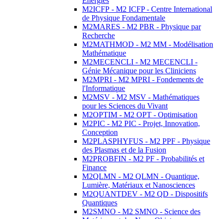
Energies
M2ICFP - M2 ICFP - Centre International
de Physique Fondamentale
M2MARES - M2 PBR - Physique par
Recherche
M2MATHMOD - M2 MM - Modélisation
Mathématique
M2MECENCLI - M2 MECENCLI -
Génie Mécanique pour les Cliniciens
M2MPRI - M2 MPRI - Fondements de
l'Informatique
M2MSV - M2 MSV - Mathématiques
pour les Sciences du Vivant
M2OPTIM - M2 OPT - Optimisation
M2PIC - M2 PIC - Projet, Innovation,
Conception
M2PLASPHYFUS - M2 PPF - Physique
des Plasmas et de la Fusion
M2PROBFIN - M2 PF - Probabilités et
Finance
M2QLMN - M2 QLMN - Quantique,
Lumière, Matériaux et Nanosciences
M2QUANTDEV - M2 QD - Dispositifs
Quantiques
M2SMNO - M2 SMNO - Science des