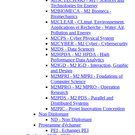
M1SCTECHNRJ - M1 - Sciences and
Technologies for Energy
M2BIOMECA - M2 Biomeca -
Biomechanics
M2CLEAR - CLimat, Environnement,
Applications et Recherche - Water, Air,
Pollution and Energy
M2CPS - Cyber Physical System
M2CYBER - M2 Cyber - Cybersecurity
M2DS - Data Sciences
M2HPDA - M2 HPDA - High
Performance Data Analytics
M2IGD - M2 IGD - Interaction, Graphic
and Design
M2MPRI - M2 MPRI - Foudations of
Computer Science
M2MPRO - M2 MPRO - Operation
Research
M2PDS - M2 PDS - Parallel and
Distributed Systems
M2PIC - Projet Innovation Conception
Non Diplomant
ND - Non Diplomant
Programme d'échange
PEI - Echanges PEI