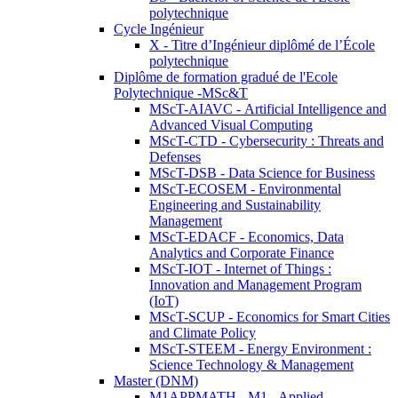
polytechnique
Cycle Ingénieur
X - Titre d’Ingénieur diplômé de l’École
polytechnique
Diplôme de formation gradué de l'Ecole
Polytechnique -MSc&T
MScT-AIAVC - Artificial Intelligence and
Advanced Visual Computing
MScT-CTD - Cybersecurity : Threats and
Defenses
MScT-DSB - Data Science for Business
MScT-ECOSEM - Environmental
Engineering and Sustainability
Management
MScT-EDACF - Economics, Data
Analytics and Corporate Finance
MScT-IOT - Internet of Things :
Innovation and Management Program
(IoT)
MScT-SCUP - Economics for Smart Cities
and Climate Policy
MScT-STEEM - Energy Environment :
Science Technology & Management
Master (DNM)
M1APPMATH - M1 - Applied