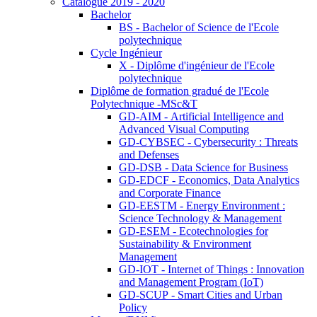
Catalogue 2019 - 2020
Bachelor
BS - Bachelor of Science de l'Ecole
polytechnique
Cycle Ingénieur
X - Diplôme d'ingénieur de l'Ecole
polytechnique
Diplôme de formation gradué de l'Ecole
Polytechnique -MSc&T
GD-AIM - Artificial Intelligence and
Advanced Visual Computing
GD-CYBSEC - Cybersecurity : Threats
and Defenses
GD-DSB - Data Science for Business
GD-EDCF - Economics, Data Analytics
and Corporate Finance
GD-EESTM - Energy Environment :
Science Technology & Management
GD-ESEM - Ecotechnologies for
Sustainability & Environment
Management
GD-IOT - Internet of Things : Innovation
and Management Program (IoT)
GD-SCUP - Smart Cities and Urban
Policy