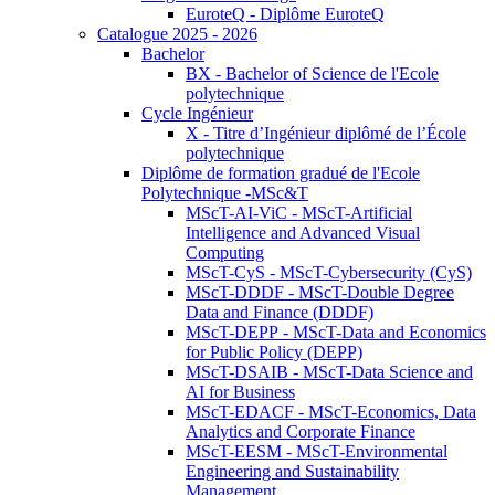
EuroteQ - Diplôme EuroteQ
Catalogue 2025 - 2026
Bachelor
BX - Bachelor of Science de l'Ecole
polytechnique
Cycle Ingénieur
X - Titre d’Ingénieur diplômé de l’École
polytechnique
Diplôme de formation gradué de l'Ecole
Polytechnique -MSc&T
MScT-AI-ViC - MScT-Artificial
Intelligence and Advanced Visual
Computing
MScT-CyS - MScT-Cybersecurity (CyS)
MScT-DDDF - MScT-Double Degree
Data and Finance (DDDF)
MScT-DEPP - MScT-Data and Economics
for Public Policy (DEPP)
MScT-DSAIB - MScT-Data Science and
AI for Business
MScT-EDACF - MScT-Economics, Data
Analytics and Corporate Finance
MScT-EESM - MScT-Environmental
Engineering and Sustainability
Management