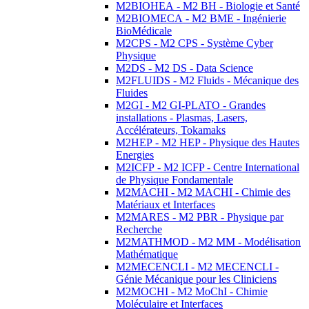
M2BIOHEA - M2 BH - Biologie et Santé
M2BIOMECA - M2 BME - Ingénierie
BioMédicale
M2CPS - M2 CPS - Système Cyber
Physique
M2DS - M2 DS - Data Science
M2FLUIDS - M2 Fluids - Mécanique des
Fluides
M2GI - M2 GI-PLATO - Grandes
installations - Plasmas, Lasers,
Accélérateurs, Tokamaks
M2HEP - M2 HEP - Physique des Hautes
Energies
M2ICFP - M2 ICFP - Centre International
de Physique Fondamentale
M2MACHI - M2 MACHI - Chimie des
Matériaux et Interfaces
M2MARES - M2 PBR - Physique par
Recherche
M2MATHMOD - M2 MM - Modélisation
Mathématique
M2MECENCLI - M2 MECENCLI -
Génie Mécanique pour les Cliniciens
M2MOCHI - M2 MoChI - Chimie
Moléculaire et Interfaces