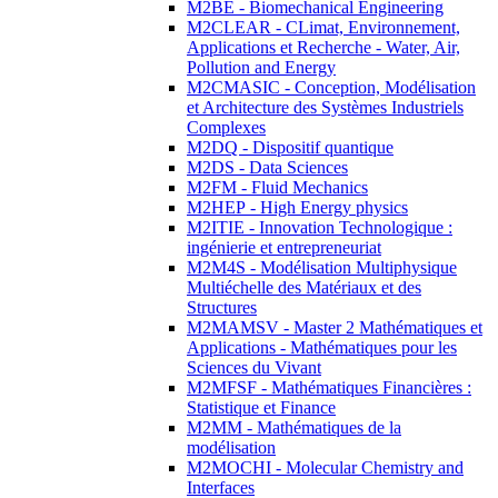
M2BE - Biomechanical Engineering
M2CLEAR - CLimat, Environnement,
Applications et Recherche - Water, Air,
Pollution and Energy
M2CMASIC - Conception, Modélisation
et Architecture des Systèmes Industriels
Complexes
M2DQ - Dispositif quantique
M2DS - Data Sciences
M2FM - Fluid Mechanics
M2HEP - High Energy physics
M2ITIE - Innovation Technologique :
ingénierie et entrepreneuriat
M2M4S - Modélisation Multiphysique
Multiéchelle des Matériaux et des
Structures
M2MAMSV - Master 2 Mathématiques et
Applications - Mathématiques pour les
Sciences du Vivant
M2MFSF - Mathématiques Financières :
Statistique et Finance
M2MM - Mathématiques de la
modélisation
M2MOCHI - Molecular Chemistry and
Interfaces