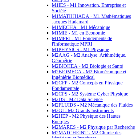
M1IES - M1 Innovation, Entreprise et
Société
M1MATHJHADA - M1 Mathématiques
Jacques Hadamard
M1MECHA - M1 Mécanique
M1MIE - M1 en Economie
M1MPRI - M1 Fondements de
l'Informatique MPRI
M1PHYSICS - M1 Physique
M2AAG - M2 Analyse, Arithmétique,
Géométrie
M2BIOHEA - M2 Biologie et Santé
M2BIOMECA - M2 Biomécanique et
Ingéniérie Biomédical
M2CFP - M2 Concepts en Physique
Fondamentale
M2CPS - M2 Système Cyber Physique
M2DS - M2 Data Science
M2FLUIDS - M2 Mécanique des Fluides
M2GI - M2 Grands Instruments
M2HEP - M2 Physique des Hautes
Energies
M2MARES - M2 Physique par Recherche
M2MATCHEINT - M2 Chimie des