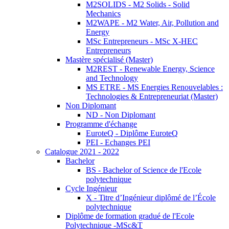
M2SOLIDS - M2 Solids - Solid
Mechanics
M2WAPE - M2 Water, Air, Pollution and
Energy
MSc Entrepreneurs - MSc X-HEC
Entrepreneurs
Mastère spécialisé (Master)
M2REST - Renewable Energy, Science
and Technology
MS ETRE - MS Energies Renouvelables :
Technologies & Entrepreneuriat (Master)
Non Diplomant
ND - Non Diplomant
Programme d'échange
EuroteQ - Diplôme EuroteQ
PEI - Echanges PEI
Catalogue 2021 - 2022
Bachelor
BS - Bachelor of Science de l'Ecole
polytechnique
Cycle Ingénieur
X - Titre d’Ingénieur diplômé de l’École
polytechnique
Diplôme de formation gradué de l'Ecole
Polytechnique -MSc&T