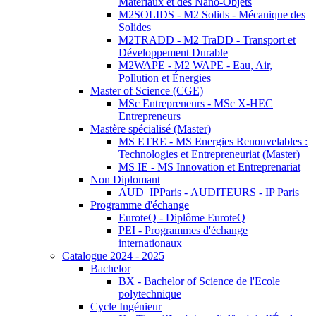
Matériaux et des Nano-Objets
M2SOLIDS - M2 Solids - Mécanique des
Solides
M2TRADD - M2 TraDD - Transport et
Développement Durable
M2WAPE - M2 WAPE - Eau, Air,
Pollution et Énergies
Master of Science (CGE)
MSc Entrepreneurs - MSc X-HEC
Entrepreneurs
Mastère spécialisé (Master)
MS ETRE - MS Energies Renouvelables :
Technologies et Entrepreneuriat (Master)
MS IE - MS Innovation et Entreprenariat
Non Diplomant
AUD_IPParis - AUDITEURS - IP Paris
Programme d'échange
EuroteQ - Diplôme EuroteQ
PEI - Programmes d'échange
internationaux
Catalogue 2024 - 2025
Bachelor
BX - Bachelor of Science de l'Ecole
polytechnique
Cycle Ingénieur