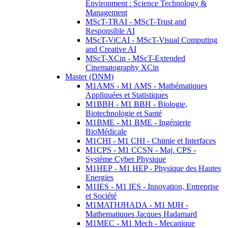
Environment : Science Technology &
Management
MScT-TRAI - MScT-Trust and
Responsible AI
MScT-ViCAI - MScT-Visual Computing
and Creative AI
MScT-XCin - MScT-Extended
Cinematography XCin
Master (DNM)
M1AMS - M1 AMS - Mathématiques
Appliquées et Statistiques
M1BBH - M1 BBH - Biologie,
Biotechnologie et Santé
M1BME - M1 BME - Ingénierie
BioMédicale
M1CHI - M1 CHI - Chimie et Interfaces
M1CPS - M1 CCSN - Maj. CPS -
Système Cyber Physique
M1HEP - M1 HEP - Physique des Hautes
Energies
M1IES - M1 IES - Innovation, Entreprise
et Société
M1MATHJHADA - M1 MJH -
Mathematiques Jacques Hadamard
M1MEC - M1 Mech - Mecanique