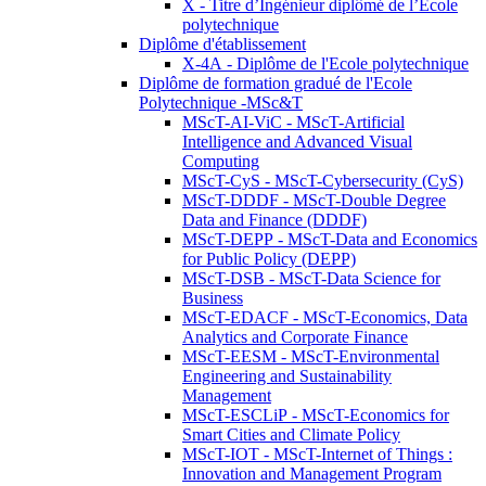
X - Titre d’Ingénieur diplômé de l’École
polytechnique
Diplôme d'établissement
X-4A - Diplôme de l'Ecole polytechnique
Diplôme de formation gradué de l'Ecole
Polytechnique -MSc&T
MScT-AI-ViC - MScT-Artificial
Intelligence and Advanced Visual
Computing
MScT-CyS - MScT-Cybersecurity (CyS)
MScT-DDDF - MScT-Double Degree
Data and Finance (DDDF)
MScT-DEPP - MScT-Data and Economics
for Public Policy (DEPP)
MScT-DSB - MScT-Data Science for
Business
MScT-EDACF - MScT-Economics, Data
Analytics and Corporate Finance
MScT-EESM - MScT-Environmental
Engineering and Sustainability
Management
MScT-ESCLiP - MScT-Economics for
Smart Cities and Climate Policy
MScT-IOT - MScT-Internet of Things :
Innovation and Management Program