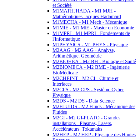
et Société
M1MATHJHADA - M1 MJH -
Mathématiques Jacques Hadamard
M1MECHA - M1 Mech - Mécanique
M1MIE - M1 MiE - Master en Economie
M1MPRI - M1 MPRI - Fondements de
l'Informatique
M1PHYSICS - M1 PHYS - Physique
M2AAG - M2 AAG - Analyse,
Arithmétique, Géométrie
M2BIOHEA - M2 BH - Biologie et Santé
M2BIOMECA - M2 BME - Ingénierie
BioMédicale
M2CHEINT - M2 CI - Chimie et
Interfaces
M2CPS - M2 CPS - Système Cyber
Physique
M2DS - M2 DS - Data Science
M2FLUIDS - M2 Fluids - Mécanique des
Fluides
M2GI - M2 GI-PLATO - Grandes
installations - Plasmas, Lasers,
Accélérateurs, Tokamaks
M2HEP - M2 HEP - Physique des Hautes