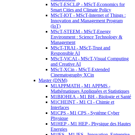
MScT-ESCLiP - MScT-Economics for
Smart Cities and Climate Policy
MScT-IOT - MScT-Internet of Things :
Innovation and Management Program
(IoT)
MScT-STEEM - MScT-Energy
Environment : Science Technology &
Management
MScT-TRAI - MScT-Trust and
Responsible AI
MScT-ViCAI - MScT-Visual Computing
and Creative AI
MScT-XCin - MScT-Extended
Cinematography XCin
Master (DNM)
M1APPMATH - M1 APPMS -
Mathématiques Appliquées et Statistiques
M1BIOHEA - M1 BH - Biologie et Santé
M1CHEINT - M1 CI - Chimie et
Interfaces
M1CPS - M1 CPS - Système Cyber
Physique
M1HEP - M1 HEP - Physique des Hautes
Energies
M1IES - M1 IES - Innovation, Entreprise