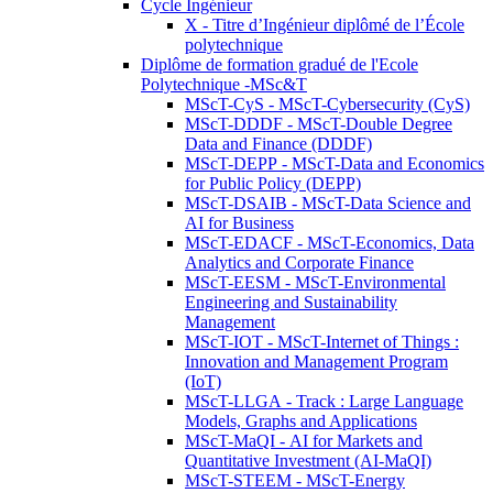
Cycle Ingénieur
X - Titre d’Ingénieur diplômé de l’École
polytechnique
Diplôme de formation gradué de l'Ecole
Polytechnique -MSc&T
MScT-CyS - MScT-Cybersecurity (CyS)
MScT-DDDF - MScT-Double Degree
Data and Finance (DDDF)
MScT-DEPP - MScT-Data and Economics
for Public Policy (DEPP)
MScT-DSAIB - MScT-Data Science and
AI for Business
MScT-EDACF - MScT-Economics, Data
Analytics and Corporate Finance
MScT-EESM - MScT-Environmental
Engineering and Sustainability
Management
MScT-IOT - MScT-Internet of Things :
Innovation and Management Program
(IoT)
MScT-LLGA - Track : Large Language
Models, Graphs and Applications
MScT-MaQI - AI for Markets and
Quantitative Investment (AI-MaQI)
MScT-STEEM - MScT-Energy