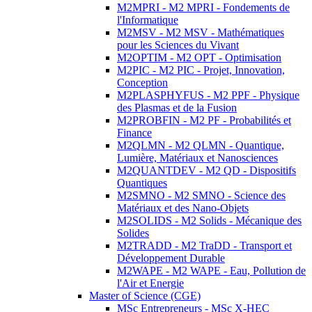
M2MPRI - M2 MPRI - Fondements de
l'Informatique
M2MSV - M2 MSV - Mathématiques
pour les Sciences du Vivant
M2OPTIM - M2 OPT - Optimisation
M2PIC - M2 PIC - Projet, Innovation,
Conception
M2PLASPHYFUS - M2 PPF - Physique
des Plasmas et de la Fusion
M2PROBFIN - M2 PF - Probabilités et
Finance
M2QLMN - M2 QLMN - Quantique,
Lumière, Matériaux et Nanosciences
M2QUANTDEV - M2 QD - Dispositifs
Quantiques
M2SMNO - M2 SMNO - Science des
Matériaux et des Nano-Objets
M2SOLIDS - M2 Solids - Mécanique des
Solides
M2TRADD - M2 TraDD - Transport et
Développement Durable
M2WAPE - M2 WAPE - Eau, Pollution de
l'Air et Energie
Master of Science (CGE)
MSc Entrepreneurs - MSc X-HEC