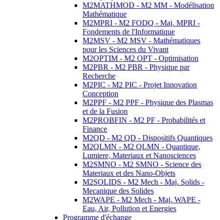
M2MATHMOD - M2 MM - Modélisation
Mathématique
M2MPRI - M2 FODQ - Maj. MPRI -
Fondements de l'Informatique
M2MSV - M2 MSV - Mathématiques
pour les Sciences du Vivant
M2OPTIM - M2 OPT - Optimisation
M2PBR - M2 PBR - Physique par
Recherche
M2PIC - M2 PIC - Projet Innovation
Conception
M2PPF - M2 PPF - Physique des Plasmas
et de la Fusion
M2PROBFIN - M2 PF - Probabilités et
Finance
M2QD - M2 QD - Dispositifs Quantiques
M2QLMN - M2 QLMN - Quantique,
Lumiere, Materiaux et Nanosciences
M2SMNO - M2 SMNO - Science des
Materiaux et des Nano-Objets
M2SOLIDS - M2 Mech - Maj. Solids -
Mecanique des Solides
M2WAPE - M2 Mech - Maj. WAPE -
Eau, Air, Pollution et Energies
Programme d'échange