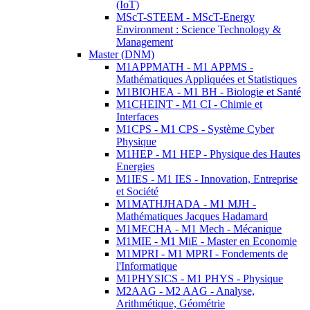
(IoT)
MScT-STEEM - MScT-Energy
Environment : Science Technology &
Management
Master (DNM)
M1APPMATH - M1 APPMS -
Mathématiques Appliquées et Statistiques
M1BIOHEA - M1 BH - Biologie et Santé
M1CHEINT - M1 CI - Chimie et
Interfaces
M1CPS - M1 CPS - Système Cyber
Physique
M1HEP - M1 HEP - Physique des Hautes
Energies
M1IES - M1 IES - Innovation, Entreprise
et Société
M1MATHJHADA - M1 MJH -
Mathématiques Jacques Hadamard
M1MECHA - M1 Mech - Mécanique
M1MIE - M1 MiE - Master en Economie
M1MPRI - M1 MPRI - Fondements de
l'Informatique
M1PHYSICS - M1 PHYS - Physique
M2AAG - M2 AAG - Analyse,
Arithmétique, Géométrie