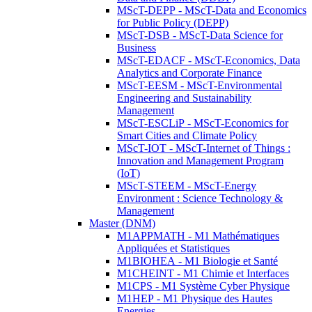
MScT-DEPP - MScT-Data and Economics
for Public Policy (DEPP)
MScT-DSB - MScT-Data Science for
Business
MScT-EDACF - MScT-Economics, Data
Analytics and Corporate Finance
MScT-EESM - MScT-Environmental
Engineering and Sustainability
Management
MScT-ESCLiP - MScT-Economics for
Smart Cities and Climate Policy
MScT-IOT - MScT-Internet of Things :
Innovation and Management Program
(IoT)
MScT-STEEM - MScT-Energy
Environment : Science Technology &
Management
Master (DNM)
M1APPMATH - M1 Mathématiques
Appliquées et Statistiques
M1BIOHEA - M1 Biologie et Santé
M1CHEINT - M1 Chimie et Interfaces
M1CPS - M1 Système Cyber Physique
M1HEP - M1 Physique des Hautes
Energies