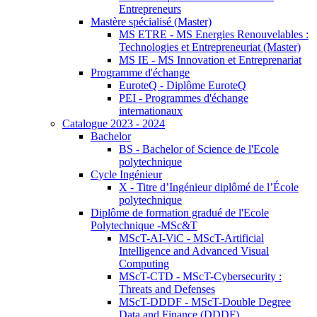
Entrepreneurs
Mastère spécialisé (Master)
MS ETRE - MS Energies Renouvelables :
Technologies et Entrepreneuriat (Master)
MS IE - MS Innovation et Entreprenariat
Programme d'échange
EuroteQ - Diplôme EuroteQ
PEI - Programmes d'échange
internationaux
Catalogue 2023 - 2024
Bachelor
BS - Bachelor of Science de l'Ecole
polytechnique
Cycle Ingénieur
X - Titre d’Ingénieur diplômé de l’École
polytechnique
Diplôme de formation gradué de l'Ecole
Polytechnique -MSc&T
MScT-AI-ViC - MScT-Artificial
Intelligence and Advanced Visual
Computing
MScT-CTD - MScT-Cybersecurity :
Threats and Defenses
MScT-DDDF - MScT-Double Degree
Data and Finance (DDDF)