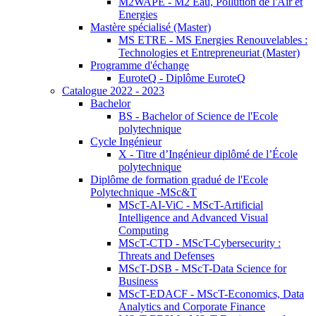
M2WAPE - M2 Eau, Pollution de l'Air et
Energies
Mastère spécialisé (Master)
MS ETRE - MS Energies Renouvelables :
Technologies et Entrepreneuriat (Master)
Programme d'échange
EuroteQ - Diplôme EuroteQ
Catalogue 2022 - 2023
Bachelor
BS - Bachelor of Science de l'Ecole
polytechnique
Cycle Ingénieur
X - Titre d’Ingénieur diplômé de l’École
polytechnique
Diplôme de formation gradué de l'Ecole
Polytechnique -MSc&T
MScT-AI-ViC - MScT-Artificial
Intelligence and Advanced Visual
Computing
MScT-CTD - MScT-Cybersecurity :
Threats and Defenses
MScT-DSB - MScT-Data Science for
Business
MScT-EDACF - MScT-Economics, Data
Analytics and Corporate Finance