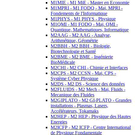
M1MIE - M1 MiE - Master en Economie
M1MPRI - M1 FODQ - Maj. MPRI -
Fondements de l'Informatique
M1PHYS - M1 PHYS - Physique
M1QMI - M1 FODQ - Maj. QMI -
Quantique, Mathematiques, Informatique
M2AAG - M2 AAG - Analyse,
Arithmétique, Géométrie
M2BBH - M2 BBH - Biologie,
Biotechnologie et Santé
M2BME - M2 BME - Ingénierie
BioMédicale
M2CHI - M2 CHI - Chimie et Interfaces
M2CPS - M2 CCSN - Maj. CPS -
Système Cyber Physique
M2DS - M2 DS - Science des données
M2FLUIDS - M2 Mech - Maj. Fluids -
Mecanique des Fluides
M2GIPLATO - M2 GI-PLATO - Grandes
installations - Plasmas, Lasers,
Accélérateurs, Tokamaks
M2HEP - M2 HEP - Physique des Hautes
Energies
M2ICFP - M2 ICFP - Centre International
de Physique Fondamentale