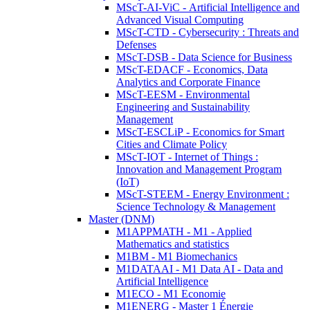
MScT-AI-ViC - Artificial Intelligence and
Advanced Visual Computing
MScT-CTD - Cybersecurity : Threats and
Defenses
MScT-DSB - Data Science for Business
MScT-EDACF - Economics, Data
Analytics and Corporate Finance
MScT-EESM - Environmental
Engineering and Sustainability
Management
MScT-ESCLiP - Economics for Smart
Cities and Climate Policy
MScT-IOT - Internet of Things :
Innovation and Management Program
(IoT)
MScT-STEEM - Energy Environment :
Science Technology & Management
Master (DNM)
M1APPMATH - M1 - Applied
Mathematics and statistics
M1BM - M1 Biomechanics
M1DATAAI - M1 Data AI - Data and
Artificial Intelligence
M1ECO - M1 Economie
M1ENERG - Master 1 Énergie