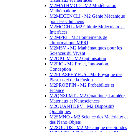
Matériaux et Interfaces
M2MATHMOD - M2 Modélisation
Mathématique
M2MECENCLI - M2 Génie Mécanique
pour les Cliniciens
M2MOCHI - M2 Chimie Moléculaire et
Interfaces
M2MPRI - M2 Fondements de
l'Informatique MPRI
M2MSV - M2 Mathématiques pour les
Sciences du Vivant
M2OPTIM - M2 Optimisation
M2PIC - M2 Projet, Innovation,
Conception
M2PLASPHYFUS - M2 Physique des
Plasmas et de la Fusion
M2PROBFIN - M2 Probabilités et
Finance
M2QNSLMT - M2 Quantique, Lumière,
Matériaux et Nanosciences
M2QUANTDEV - M2 Dispositifs
Quantiques
M2SMNO - M2 Science des Matériaux et
des Nano-Objets
M2SOLIDS - M2 Mécanique des Solides