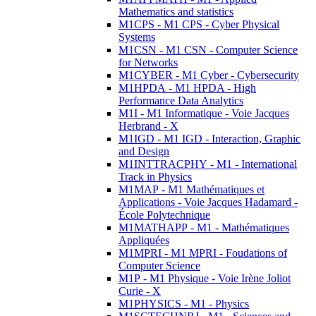
Mathematics and statistics
M1CPS - M1 CPS - Cyber Physical
Systems
M1CSN - M1 CSN - Computer Science
for Networks
M1CYBER - M1 Cyber - Cybersecurity
M1HPDA - M1 HPDA - High
Performance Data Analytics
M1I - M1 Informatique - Voie Jacques
Herbrand - X
M1IGD - M1 IGD - Interaction, Graphic
and Design
M1INTTRACPHY - M1 - International
Track in Physics
M1MAP - M1 Mathématiques et
Applications - Voie Jacques Hadamard -
École Polytechnique
M1MATHAPP - M1 - Mathématiques
Appliquées
M1MPRI - M1 MPRI - Foudations of
Computer Science
M1P - M1 Physique - Voie Irène Joliot
Curie - X
M1PHYSICS - M1 - Physics