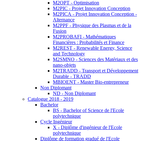
M2OPT - Optimisation
M2PIC - Projet Innovation Conception
M2PICA - Projet Innovation Conception -
Alternance
M2PPF - Physique des Plasmas et de la
Fusion
M2PROBAFI - Mathématiques
Financières : Probabilités et Finance
M2REST - Renewable Energy, Science
and Technology
M2SMNO - Sciences des Matériaux et des
nano-objets
M2TRADD - Transport et Développement
Durable - TRADD
MBIOENT - Master Bio-entrepreneur
Non Diplomant
ND - Non Diplomant
Catalogue 2018 - 2019
Bachelor
BS - Bachelor of Science de l'Ecole
polytechnique
Cycle Ingénieur
X - Diplôme d'ingénieur de l'Ecole
polytechnique
Diplôme de formation gradué de l'Ecole