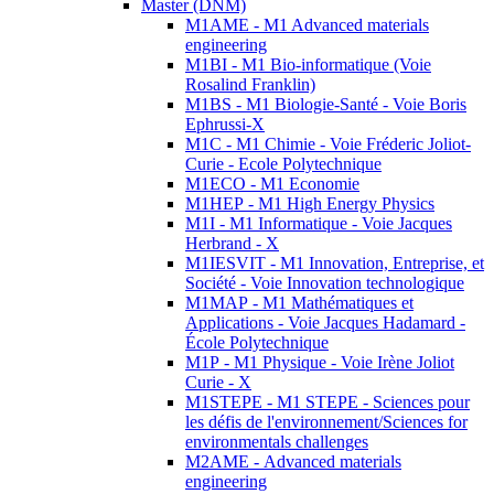
Master (DNM)
M1AME - M1 Advanced materials
engineering
M1BI - M1 Bio-informatique (Voie
Rosalind Franklin)
M1BS - M1 Biologie-Santé - Voie Boris
Ephrussi-X
M1C - M1 Chimie - Voie Fréderic Joliot-
Curie - Ecole Polytechnique
M1ECO - M1 Economie
M1HEP - M1 High Energy Physics
M1I - M1 Informatique - Voie Jacques
Herbrand - X
M1IESVIT - M1 Innovation, Entreprise, et
Société - Voie Innovation technologique
M1MAP - M1 Mathématiques et
Applications - Voie Jacques Hadamard -
École Polytechnique
M1P - M1 Physique - Voie Irène Joliot
Curie - X
M1STEPE - M1 STEPE - Sciences pour
les défis de l'environnement/Sciences for
environmentals challenges
M2AME - Advanced materials
engineering