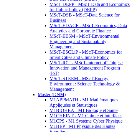
MScT-DEPP - MScT-Data and Economics
for Public Policy (DEPP)
MScT-DSB - MScT-Data Science for
Business
MScT-EDACF - MScT-Economics, Data
Analytics and Corporate Finance
MScT-EESM - MScT-Environmental
Engineering and Sustainability
Management
MScT-ESCLiP - MScT-Economics for
Smart Cities and Climate Policy
MScT-IOT - MScT-Internet of Things :
Innovation and Management Program
(IoT)
MScT-STEEM - MScT-Energy
Environment : Science Technology &
Management
Master (DNM)
M1APPMATH - M1 Mathématiques
Appliquées et Statistiques
M1BIOHEA - M1 Biologie et Santé
M1CHEINT - M1 Chimie et Interfaces
M1CPS - M1 Système Cyber Physique
M1HEP - M1 Physique des Hautes
Energies