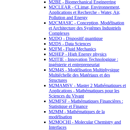
M2BE - Biomechanical Engineering
M2CLEAR - CLimat, Environnement,
Applications et Recherche - Water, Air,
Pollution and Energy
M2CMASIC - Conception, Modélisation
et Architecture des Systèmes Industriels
Complexes
M2DQ - Dispositif quantique
M2DS - Data Sciences
M2FM - Fluid Mechanics
M2HEP - High Energy physics
M2ITIE - Innovation Technologique :
ingénierie et entrepreneuriat
M2M4S - Modélisation Multiphysique
Multiéchelle des Matériaux et des
Structures
M2MAMSV - Master 2 Mathématiques et
Applications - Mathématiques pour les
Sciences du Vivant
M2MFSF - Mathématiques Financières :
Statistique et Finance
M2MM - Mathématiques de la
modélisation
M2MOCHI - Molecular Chemistry and
Interfaces