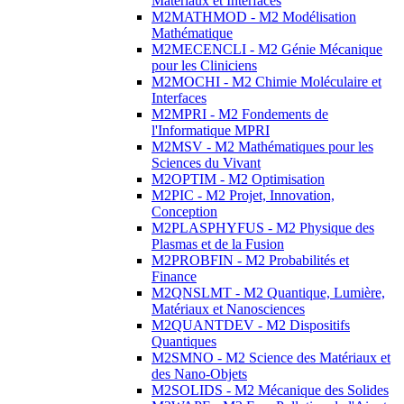
Matériaux et Interfaces
M2MATHMOD - M2 Modélisation
Mathématique
M2MECENCLI - M2 Génie Mécanique
pour les Cliniciens
M2MOCHI - M2 Chimie Moléculaire et
Interfaces
M2MPRI - M2 Fondements de
l'Informatique MPRI
M2MSV - M2 Mathématiques pour les
Sciences du Vivant
M2OPTIM - M2 Optimisation
M2PIC - M2 Projet, Innovation,
Conception
M2PLASPHYFUS - M2 Physique des
Plasmas et de la Fusion
M2PROBFIN - M2 Probabilités et
Finance
M2QNSLMT - M2 Quantique, Lumière,
Matériaux et Nanosciences
M2QUANTDEV - M2 Dispositifs
Quantiques
M2SMNO - M2 Science des Matériaux et
des Nano-Objets
M2SOLIDS - M2 Mécanique des Solides