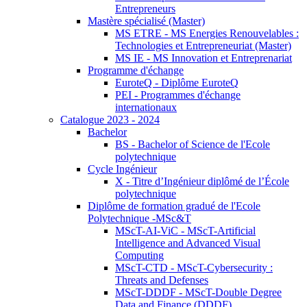
Entrepreneurs
Mastère spécialisé (Master)
MS ETRE - MS Energies Renouvelables :
Technologies et Entrepreneuriat (Master)
MS IE - MS Innovation et Entreprenariat
Programme d'échange
EuroteQ - Diplôme EuroteQ
PEI - Programmes d'échange
internationaux
Catalogue 2023 - 2024
Bachelor
BS - Bachelor of Science de l'Ecole
polytechnique
Cycle Ingénieur
X - Titre d’Ingénieur diplômé de l’École
polytechnique
Diplôme de formation gradué de l'Ecole
Polytechnique -MSc&T
MScT-AI-ViC - MScT-Artificial
Intelligence and Advanced Visual
Computing
MScT-CTD - MScT-Cybersecurity :
Threats and Defenses
MScT-DDDF - MScT-Double Degree
Data and Finance (DDDF)