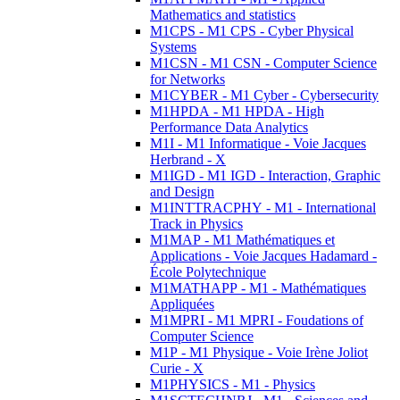
Mathematics and statistics
M1CPS - M1 CPS - Cyber Physical
Systems
M1CSN - M1 CSN - Computer Science
for Networks
M1CYBER - M1 Cyber - Cybersecurity
M1HPDA - M1 HPDA - High
Performance Data Analytics
M1I - M1 Informatique - Voie Jacques
Herbrand - X
M1IGD - M1 IGD - Interaction, Graphic
and Design
M1INTTRACPHY - M1 - International
Track in Physics
M1MAP - M1 Mathématiques et
Applications - Voie Jacques Hadamard -
École Polytechnique
M1MATHAPP - M1 - Mathématiques
Appliquées
M1MPRI - M1 MPRI - Foudations of
Computer Science
M1P - M1 Physique - Voie Irène Joliot
Curie - X
M1PHYSICS - M1 - Physics