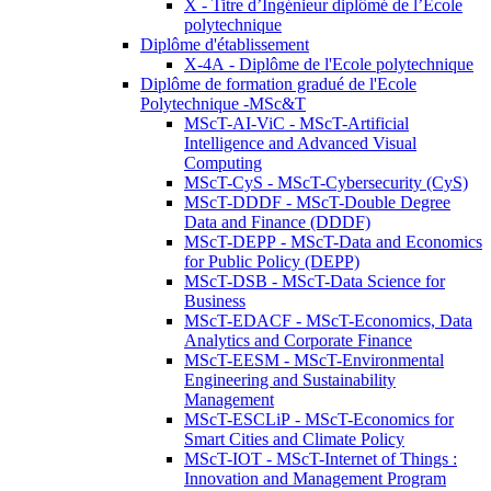
X - Titre d’Ingénieur diplômé de l’École
polytechnique
Diplôme d'établissement
X-4A - Diplôme de l'Ecole polytechnique
Diplôme de formation gradué de l'Ecole
Polytechnique -MSc&T
MScT-AI-ViC - MScT-Artificial
Intelligence and Advanced Visual
Computing
MScT-CyS - MScT-Cybersecurity (CyS)
MScT-DDDF - MScT-Double Degree
Data and Finance (DDDF)
MScT-DEPP - MScT-Data and Economics
for Public Policy (DEPP)
MScT-DSB - MScT-Data Science for
Business
MScT-EDACF - MScT-Economics, Data
Analytics and Corporate Finance
MScT-EESM - MScT-Environmental
Engineering and Sustainability
Management
MScT-ESCLiP - MScT-Economics for
Smart Cities and Climate Policy
MScT-IOT - MScT-Internet of Things :
Innovation and Management Program