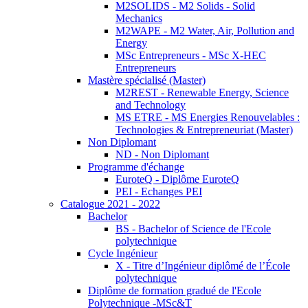
M2SOLIDS - M2 Solids - Solid
Mechanics
M2WAPE - M2 Water, Air, Pollution and
Energy
MSc Entrepreneurs - MSc X-HEC
Entrepreneurs
Mastère spécialisé (Master)
M2REST - Renewable Energy, Science
and Technology
MS ETRE - MS Energies Renouvelables :
Technologies & Entrepreneuriat (Master)
Non Diplomant
ND - Non Diplomant
Programme d'échange
EuroteQ - Diplôme EuroteQ
PEI - Echanges PEI
Catalogue 2021 - 2022
Bachelor
BS - Bachelor of Science de l'Ecole
polytechnique
Cycle Ingénieur
X - Titre d’Ingénieur diplômé de l’École
polytechnique
Diplôme de formation gradué de l'Ecole
Polytechnique -MSc&T