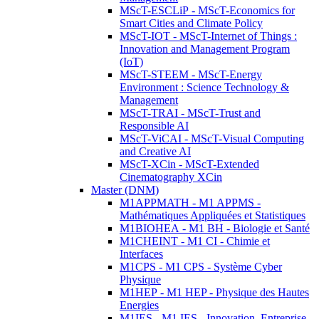
MScT-ESCLiP - MScT-Economics for
Smart Cities and Climate Policy
MScT-IOT - MScT-Internet of Things :
Innovation and Management Program
(IoT)
MScT-STEEM - MScT-Energy
Environment : Science Technology &
Management
MScT-TRAI - MScT-Trust and
Responsible AI
MScT-ViCAI - MScT-Visual Computing
and Creative AI
MScT-XCin - MScT-Extended
Cinematography XCin
Master (DNM)
M1APPMATH - M1 APPMS -
Mathématiques Appliquées et Statistiques
M1BIOHEA - M1 BH - Biologie et Santé
M1CHEINT - M1 CI - Chimie et
Interfaces
M1CPS - M1 CPS - Système Cyber
Physique
M1HEP - M1 HEP - Physique des Hautes
Energies
M1IES - M1 IES - Innovation, Entreprise