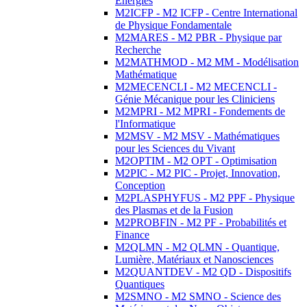
Energies
M2ICFP - M2 ICFP - Centre International
de Physique Fondamentale
M2MARES - M2 PBR - Physique par
Recherche
M2MATHMOD - M2 MM - Modélisation
Mathématique
M2MECENCLI - M2 MECENCLI -
Génie Mécanique pour les Cliniciens
M2MPRI - M2 MPRI - Fondements de
l'Informatique
M2MSV - M2 MSV - Mathématiques
pour les Sciences du Vivant
M2OPTIM - M2 OPT - Optimisation
M2PIC - M2 PIC - Projet, Innovation,
Conception
M2PLASPHYFUS - M2 PPF - Physique
des Plasmas et de la Fusion
M2PROBFIN - M2 PF - Probabilités et
Finance
M2QLMN - M2 QLMN - Quantique,
Lumière, Matériaux et Nanosciences
M2QUANTDEV - M2 QD - Dispositifs
Quantiques
M2SMNO - M2 SMNO - Science des