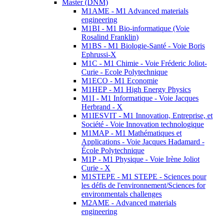
Master (DNM)
M1AME - M1 Advanced materials
engineering
M1BI - M1 Bio-informatique (Voie
Rosalind Franklin)
M1BS - M1 Biologie-Santé - Voie Boris
Ephrussi-X
M1C - M1 Chimie - Voie Fréderic Joliot-
Curie - Ecole Polytechnique
M1ECO - M1 Economie
M1HEP - M1 High Energy Physics
M1I - M1 Informatique - Voie Jacques
Herbrand - X
M1IESVIT - M1 Innovation, Entreprise, et
Société - Voie Innovation technologique
M1MAP - M1 Mathématiques et
Applications - Voie Jacques Hadamard -
École Polytechnique
M1P - M1 Physique - Voie Irène Joliot
Curie - X
M1STEPE - M1 STEPE - Sciences pour
les défis de l'environnement/Sciences for
environmentals challenges
M2AME - Advanced materials
engineering