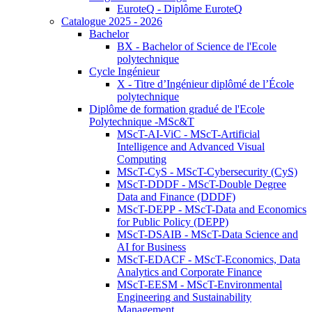
EuroteQ - Diplôme EuroteQ
Catalogue 2025 - 2026
Bachelor
BX - Bachelor of Science de l'Ecole
polytechnique
Cycle Ingénieur
X - Titre d’Ingénieur diplômé de l’École
polytechnique
Diplôme de formation gradué de l'Ecole
Polytechnique -MSc&T
MScT-AI-ViC - MScT-Artificial
Intelligence and Advanced Visual
Computing
MScT-CyS - MScT-Cybersecurity (CyS)
MScT-DDDF - MScT-Double Degree
Data and Finance (DDDF)
MScT-DEPP - MScT-Data and Economics
for Public Policy (DEPP)
MScT-DSAIB - MScT-Data Science and
AI for Business
MScT-EDACF - MScT-Economics, Data
Analytics and Corporate Finance
MScT-EESM - MScT-Environmental
Engineering and Sustainability
Management