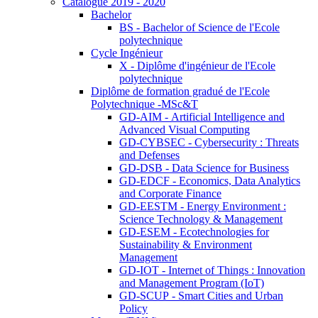
Catalogue 2019 - 2020
Bachelor
BS - Bachelor of Science de l'Ecole
polytechnique
Cycle Ingénieur
X - Diplôme d'ingénieur de l'Ecole
polytechnique
Diplôme de formation gradué de l'Ecole
Polytechnique -MSc&T
GD-AIM - Artificial Intelligence and
Advanced Visual Computing
GD-CYBSEC - Cybersecurity : Threats
and Defenses
GD-DSB - Data Science for Business
GD-EDCF - Economics, Data Analytics
and Corporate Finance
GD-EESTM - Energy Environment :
Science Technology & Management
GD-ESEM - Ecotechnologies for
Sustainability & Environment
Management
GD-IOT - Internet of Things : Innovation
and Management Program (IoT)
GD-SCUP - Smart Cities and Urban
Policy