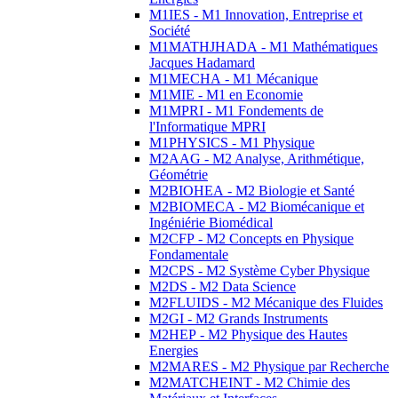
M1IES - M1 Innovation, Entreprise et
Société
M1MATHJHADA - M1 Mathématiques
Jacques Hadamard
M1MECHA - M1 Mécanique
M1MIE - M1 en Economie
M1MPRI - M1 Fondements de
l'Informatique MPRI
M1PHYSICS - M1 Physique
M2AAG - M2 Analyse, Arithmétique,
Géométrie
M2BIOHEA - M2 Biologie et Santé
M2BIOMECA - M2 Biomécanique et
Ingéniérie Biomédical
M2CFP - M2 Concepts en Physique
Fondamentale
M2CPS - M2 Système Cyber Physique
M2DS - M2 Data Science
M2FLUIDS - M2 Mécanique des Fluides
M2GI - M2 Grands Instruments
M2HEP - M2 Physique des Hautes
Energies
M2MARES - M2 Physique par Recherche
M2MATCHEINT - M2 Chimie des