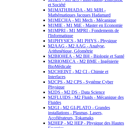
et Société
M1MATHJHADA - M1 MJH -
Mathématiques Jacques Hadamard
M1MECHA - M1 Mech - Mécanique
M1MIE - M1 MiE - Master en Economie
M1MPRI - M1 MPRI - Fondements de
l'Informatique
M1PHYSICS - M1 PHYS - Physique
M2AAG - M2 AAG - Analyse,
Arithmétique, Géométrie
M2BIOHEA - M2 BH - Biologie et Santé
M2BIOMECA - M2 BME - Ingénierie
BioMédicale
M2CHEINT - M2 CI - Chimie et
Interfaces
M2CPS - M2 CPS - Système Cyber
Physique
M2DS - M2 DS - Data Science
M2FLUIDS - M2 Fluids - Mécanique des
Fluides
M2GI - M2 GI-PLATO - Grandes
installations - Plasmas, Lasers,
Accélérateurs, Tokamaks
M2HEP - M2 HEP - Physique des Hautes