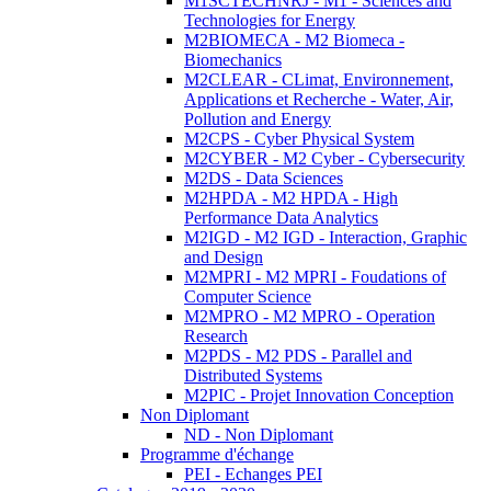
M1SCTECHNRJ - M1 - Sciences and
Technologies for Energy
M2BIOMECA - M2 Biomeca -
Biomechanics
M2CLEAR - CLimat, Environnement,
Applications et Recherche - Water, Air,
Pollution and Energy
M2CPS - Cyber Physical System
M2CYBER - M2 Cyber - Cybersecurity
M2DS - Data Sciences
M2HPDA - M2 HPDA - High
Performance Data Analytics
M2IGD - M2 IGD - Interaction, Graphic
and Design
M2MPRI - M2 MPRI - Foudations of
Computer Science
M2MPRO - M2 MPRO - Operation
Research
M2PDS - M2 PDS - Parallel and
Distributed Systems
M2PIC - Projet Innovation Conception
Non Diplomant
ND - Non Diplomant
Programme d'échange
PEI - Echanges PEI