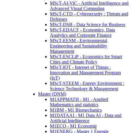
MScT-AI-ViC - Artificial Intelligence and
Advanced Visual Computing
MScT-CTD - Cybersecurity : Threats and
Defenses
MScT-DSB - Data Science for Business
MScT-EDACF - Economics, Data
Analytics and Corporate Finance
MScT-EESM - Environmental
Engineering and Sustainability
Management
MScT-ESCLiP - Economics for Smart
Cities and Climate Policy
MScT-IOT - Internet of Things :
Innovation and Management Program
(IoT)
MScT-STEEM - Energy Environment :
Science Technology & Management
Master (DNM)
M1APPMATH - M1 - Applied
Mathematics and statistics
M1BM - M1 Biomechanics
M1DATAAI - M1 Data AI - Data and
Artificial Intelligence
M1ECO - M1 Economie
M1ENERG - Master 1 Énergie