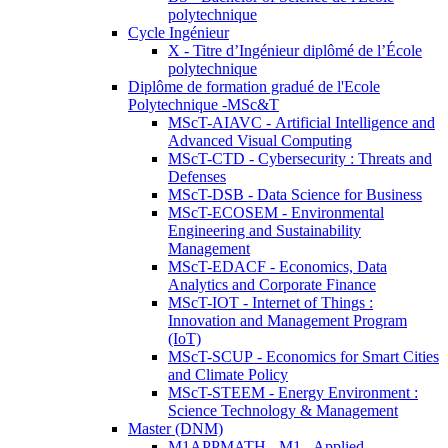
polytechnique
Cycle Ingénieur
X - Titre d’Ingénieur diplômé de l’École
polytechnique
Diplôme de formation gradué de l'Ecole
Polytechnique -MSc&T
MScT-AIAVC - Artificial Intelligence and
Advanced Visual Computing
MScT-CTD - Cybersecurity : Threats and
Defenses
MScT-DSB - Data Science for Business
MScT-ECOSEM - Environmental
Engineering and Sustainability
Management
MScT-EDACF - Economics, Data
Analytics and Corporate Finance
MScT-IOT - Internet of Things :
Innovation and Management Program
(IoT)
MScT-SCUP - Economics for Smart Cities
and Climate Policy
MScT-STEEM - Energy Environment :
Science Technology & Management
Master (DNM)
M1APPMATH - M1 - Applied