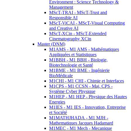
Environment : Science Technology &
Management
MScT-TRAI - MScT-Trust and
Responsible AI
MScT-ViCAI - MScT-Visual Computing
and Creative AI
MScT-XCin - MScT-Extended
Cinematography XCin
Master (DNM)
M1AMS - M1 AMS - Mathématiques
Appliquées et Statistiques
M1BBH - M1 BBH - Biologie,
Biotechnologie et Santé
M1BME - M1 BME - Ingénierie
BioMédicale
M1CHI - M1 CHI - Chimie et Interfaces
M1CPS - M1 CCSN - Maj. CPS -
Système Cyber Physique
M1HEP - M1 HEP - Physique des Hautes
Energies
M1IES - M1 IES - Innovation, Entreprise
et Société
M1MATHJHADA - M1 MJH -
Mathematiques Jacques Hadamard
M1MEC - M1 Mech - Mecanique