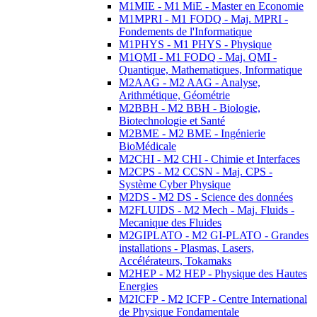
M1MIE - M1 MiE - Master en Economie
M1MPRI - M1 FODQ - Maj. MPRI -
Fondements de l'Informatique
M1PHYS - M1 PHYS - Physique
M1QMI - M1 FODQ - Maj. QMI -
Quantique, Mathematiques, Informatique
M2AAG - M2 AAG - Analyse,
Arithmétique, Géométrie
M2BBH - M2 BBH - Biologie,
Biotechnologie et Santé
M2BME - M2 BME - Ingénierie
BioMédicale
M2CHI - M2 CHI - Chimie et Interfaces
M2CPS - M2 CCSN - Maj. CPS -
Système Cyber Physique
M2DS - M2 DS - Science des données
M2FLUIDS - M2 Mech - Maj. Fluids -
Mecanique des Fluides
M2GIPLATO - M2 GI-PLATO - Grandes
installations - Plasmas, Lasers,
Accélérateurs, Tokamaks
M2HEP - M2 HEP - Physique des Hautes
Energies
M2ICFP - M2 ICFP - Centre International
de Physique Fondamentale