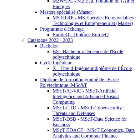
M2WAPE - M2 Eau, Pollution de l'Air et
Energies
Mastère spécialisé (Master)
MS ETRE - MS Energies Renouvelables :
Technologies et Entrepreneuriat (Master)
Programme d'échange
EuroteQ - Diplôme EuroteQ
Catalogue 2022 - 2023
Bachelor
BS - Bachelor of Science de l'Ecole
polytechnique
Cycle Ingénieur
X - Titre d’Ingénieur diplômé de l’École
polytechnique
Diplôme de formation gradué de l'Ecole
Polytechnique -MSc&T
MScT-AI-ViC - MScT-Artificial
Intelligence and Advanced Visual
Computing
MScT-CTD - MScT-Cybersecurity :
Threats and Defenses
MScT-DSB - MScT-Data Science for
Business
MScT-EDACF - MScT-Economics, Data
Analytics and Corporate Finance