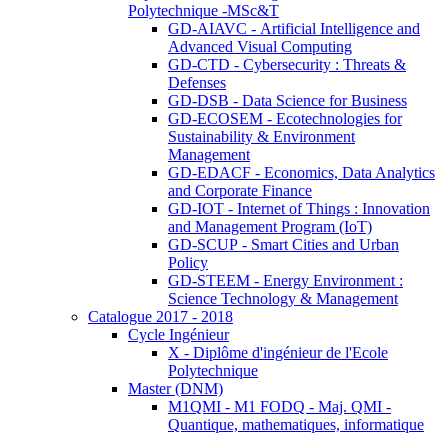
Polytechnique -MSc&T
GD-AIAVC - Artificial Intelligence and
Advanced Visual Computing
GD-CTD - Cybersecurity : Threats &
Defenses
GD-DSB - Data Science for Business
GD-ECOSEM - Ecotechnologies for
Sustainability & Environment
Management
GD-EDACF - Economics, Data Analytics
and Corporate Finance
GD-IOT - Internet of Things : Innovation
and Management Program (IoT)
GD-SCUP - Smart Cities and Urban
Policy
GD-STEEM - Energy Environment :
Science Technology & Management
Catalogue 2017 - 2018
Cycle Ingénieur
X - Diplôme d'ingénieur de l'Ecole
Polytechnique
Master (DNM)
M1QMI - M1 FODQ - Maj. QMI -
Quantique, mathematiques, informatique