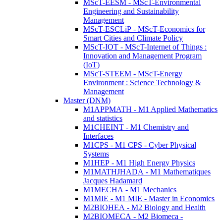
MScT-EESM - MScT-Environmental
Engineering and Sustainability
Management
MScT-ESCLiP - MScT-Economics for
Smart Cities and Climate Policy
MScT-IOT - MScT-Internet of Things :
Innovation and Management Program
(IoT)
MScT-STEEM - MScT-Energy
Environment : Science Technology &
Management
Master (DNM)
M1APPMATH - M1 Applied Mathematics
and statistics
M1CHEINT - M1 Chemistry and
Interfaces
M1CPS - M1 CPS - Cyber Physical
Systems
M1HEP - M1 High Energy Physics
M1MATHJHADA - M1 Mathematiques
Jacques Hadamard
M1MECHA - M1 Mechanics
M1MIE - M1 MIE - Master in Economics
M2BIOHEA - M2 Biology and Health
M2BIOMECA - M2 Biomeca -