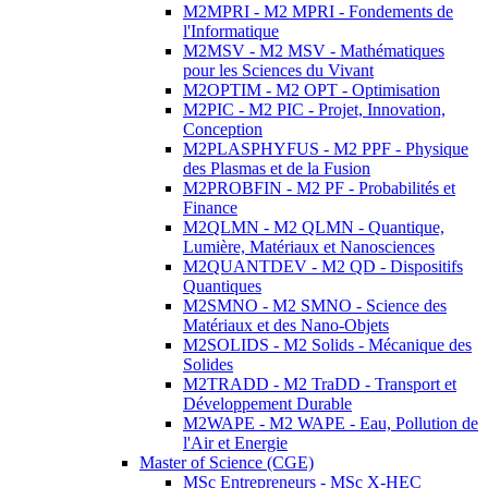
M2MPRI - M2 MPRI - Fondements de
l'Informatique
M2MSV - M2 MSV - Mathématiques
pour les Sciences du Vivant
M2OPTIM - M2 OPT - Optimisation
M2PIC - M2 PIC - Projet, Innovation,
Conception
M2PLASPHYFUS - M2 PPF - Physique
des Plasmas et de la Fusion
M2PROBFIN - M2 PF - Probabilités et
Finance
M2QLMN - M2 QLMN - Quantique,
Lumière, Matériaux et Nanosciences
M2QUANTDEV - M2 QD - Dispositifs
Quantiques
M2SMNO - M2 SMNO - Science des
Matériaux et des Nano-Objets
M2SOLIDS - M2 Solids - Mécanique des
Solides
M2TRADD - M2 TraDD - Transport et
Développement Durable
M2WAPE - M2 WAPE - Eau, Pollution de
l'Air et Energie
Master of Science (CGE)
MSc Entrepreneurs - MSc X-HEC