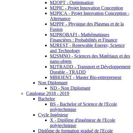
M2OPT - Optimisation
M2PIC - Projet Innovation Conception
M2PICA - Projet Innovation Conception -
Alternance
M2PPF - Physique des Plasmas et de la
Fusion
M2PROBAFI - Mathématiques
Financières : Probabilités et Finance
M2REST - Renewable Energy, Science
and Technology
M2SMNO - Sciences des Matériaux et des
nano-objets
M2TRADD - Transport et Développement
Durable - TRADD
MBIOENT - Master Bio-entrepreneur
Non Diplomant
ND - Non Diplomant
Catalogue 2018 - 2019
Bachelor
BS - Bachelor of Science de l'Ecole
polytechnique
Cycle Ingénieur
X - Diplôme d'ingénieur de l'Ecole
polytechnique
Diplôme de formation gradué de l'Ecole