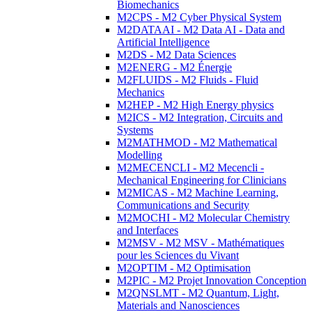
Biomechanics
M2CPS - M2 Cyber Physical System
M2DATAAI - M2 Data AI - Data and
Artificial Intelligence
M2DS - M2 Data Sciences
M2ENERG - M2 Énergie
M2FLUIDS - M2 Fluids - Fluid
Mechanics
M2HEP - M2 High Energy physics
M2ICS - M2 Integration, Circuits and
Systems
M2MATHMOD - M2 Mathematical
Modelling
M2MECENCLI - M2 Mecencli -
Mechanical Engineering for Clinicians
M2MICAS - M2 Machine Learning,
Communications and Security
M2MOCHI - M2 Molecular Chemistry
and Interfaces
M2MSV - M2 MSV - Mathématiques
pour les Sciences du Vivant
M2OPTIM - M2 Optimisation
M2PIC - M2 Projet Innovation Conception
M2QNSLMT - M2 Quantum, Light,
Materials and Nanosciences