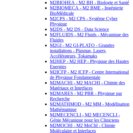
M2BIOHEA - M2 BH - Biologie et Santé
M2BIOMECA - M2 BME - Ingénierie
BioMédicale
M2CPS - M2 CPS - Système Cyber
Physique
M2DS - M2 DS - Data Science
M2FLUIDS - M2 Fluids - Mécanique des
Fluides
M2GI - M2 GI-PLATO - Grandes
installations - Plasmas, Lasers,
Accélérateurs, Tokamaks
M2HEP - M2 HEP - Physique des Hautes
Energies
M2ICFP - M2 ICFP - Centre International
de Physique Fondamentale
M2MACHI - M2 MACHI - Chimie des
Matériaux et Interfaces
M2MARES - M2 PBR - Physique par
Recherche
M2MATHMOD - M2 MM - Modélisation
Mathématique
M2MECENCLI - M2 MECENCLI -
Génie Mécanique pour les Cliniciens
M2MOCHI - M2 MoChI - Chimie
Moléculaire et Interfaces