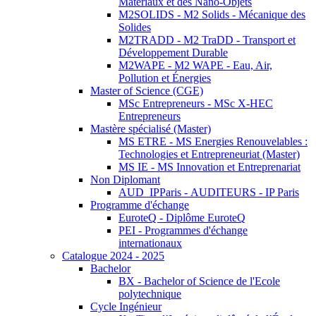
Matériaux et des Nano-Objets
M2SOLIDS - M2 Solids - Mécanique des
Solides
M2TRADD - M2 TraDD - Transport et
Développement Durable
M2WAPE - M2 WAPE - Eau, Air,
Pollution et Énergies
Master of Science (CGE)
MSc Entrepreneurs - MSc X-HEC
Entrepreneurs
Mastère spécialisé (Master)
MS ETRE - MS Energies Renouvelables :
Technologies et Entrepreneuriat (Master)
MS IE - MS Innovation et Entreprenariat
Non Diplomant
AUD_IPParis - AUDITEURS - IP Paris
Programme d'échange
EuroteQ - Diplôme EuroteQ
PEI - Programmes d'échange
internationaux
Catalogue 2024 - 2025
Bachelor
BX - Bachelor of Science de l'Ecole
polytechnique
Cycle Ingénieur