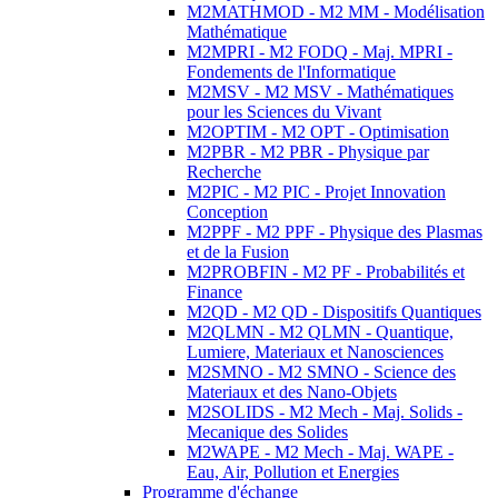
M2MATHMOD - M2 MM - Modélisation
Mathématique
M2MPRI - M2 FODQ - Maj. MPRI -
Fondements de l'Informatique
M2MSV - M2 MSV - Mathématiques
pour les Sciences du Vivant
M2OPTIM - M2 OPT - Optimisation
M2PBR - M2 PBR - Physique par
Recherche
M2PIC - M2 PIC - Projet Innovation
Conception
M2PPF - M2 PPF - Physique des Plasmas
et de la Fusion
M2PROBFIN - M2 PF - Probabilités et
Finance
M2QD - M2 QD - Dispositifs Quantiques
M2QLMN - M2 QLMN - Quantique,
Lumiere, Materiaux et Nanosciences
M2SMNO - M2 SMNO - Science des
Materiaux et des Nano-Objets
M2SOLIDS - M2 Mech - Maj. Solids -
Mecanique des Solides
M2WAPE - M2 Mech - Maj. WAPE -
Eau, Air, Pollution et Energies
Programme d'échange