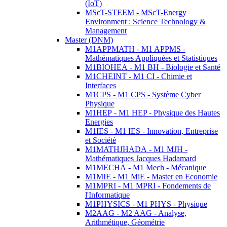
(IoT)
MScT-STEEM - MScT-Energy
Environment : Science Technology &
Management
Master (DNM)
M1APPMATH - M1 APPMS -
Mathématiques Appliquées et Statistiques
M1BIOHEA - M1 BH - Biologie et Santé
M1CHEINT - M1 CI - Chimie et
Interfaces
M1CPS - M1 CPS - Système Cyber
Physique
M1HEP - M1 HEP - Physique des Hautes
Energies
M1IES - M1 IES - Innovation, Entreprise
et Société
M1MATHJHADA - M1 MJH -
Mathématiques Jacques Hadamard
M1MECHA - M1 Mech - Mécanique
M1MIE - M1 MiE - Master en Economie
M1MPRI - M1 MPRI - Fondements de
l'Informatique
M1PHYSICS - M1 PHYS - Physique
M2AAG - M2 AAG - Analyse,
Arithmétique, Géométrie