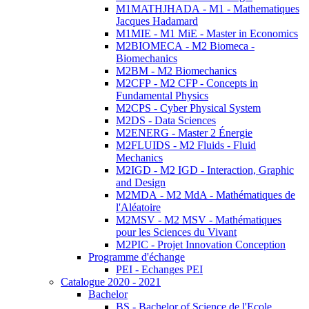
M1MATHJHADA - M1 - Mathematiques
Jacques Hadamard
M1MIE - M1 MiE - Master in Economics
M2BIOMECA - M2 Biomeca -
Biomechanics
M2BM - M2 Biomechanics
M2CFP - M2 CFP - Concepts in
Fundamental Physics
M2CPS - Cyber Physical System
M2DS - Data Sciences
M2ENERG - Master 2 Énergie
M2FLUIDS - M2 Fluids - Fluid
Mechanics
M2IGD - M2 IGD - Interaction, Graphic
and Design
M2MDA - M2 MdA - Mathématiques de
l'Aléatoire
M2MSV - M2 MSV - Mathématiques
pour les Sciences du Vivant
M2PIC - Projet Innovation Conception
Programme d'échange
PEI - Echanges PEI
Catalogue 2020 - 2021
Bachelor
BS - Bachelor of Science de l'Ecole