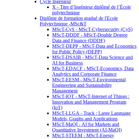
Cycle Ingénieur
X - Titre d’Ingénieur diplômé de l’École
polytechnique
Diplôme de formation gradué de l'Ecole
Polytechnique -MSc&T
MScT-CyS - MScT-Cybersecurity (CyS)
MScT-DDDF - MScT-Double Degree
Data and Finance (DDDF)
MScT-DEPP - MScT-Data and Economics
for Public Policy (DEPP)
MScT-DSAIB - MScT-Data Science and
AI for Business
MScT-EDACF - MScT-Economics, Data
Analytics and Corporate Finance
MScT-EESM - MScT-Environmental
Engineering and Sustainability
Management
MScT-IOT - MScT-Internet of Things :
Innovation and Management Program
(IoT)
MScT-LLGA - Track : Large Language
Models, Graphs and Applications
MScT-MaQI - AI for Markets and
Quantitative Investment (AI-MaQI)
MScT-STEEM - MScT-Energy