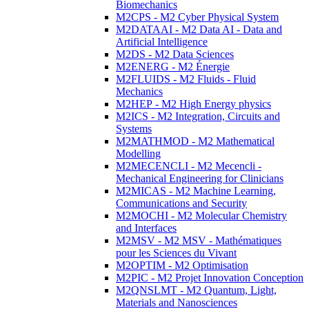
Biomechanics
M2CPS - M2 Cyber Physical System
M2DATAAI - M2 Data AI - Data and
Artificial Intelligence
M2DS - M2 Data Sciences
M2ENERG - M2 Énergie
M2FLUIDS - M2 Fluids - Fluid
Mechanics
M2HEP - M2 High Energy physics
M2ICS - M2 Integration, Circuits and
Systems
M2MATHMOD - M2 Mathematical
Modelling
M2MECENCLI - M2 Mecencli -
Mechanical Engineering for Clinicians
M2MICAS - M2 Machine Learning,
Communications and Security
M2MOCHI - M2 Molecular Chemistry
and Interfaces
M2MSV - M2 MSV - Mathématiques
pour les Sciences du Vivant
M2OPTIM - M2 Optimisation
M2PIC - M2 Projet Innovation Conception
M2QNSLMT - M2 Quantum, Light,
Materials and Nanosciences