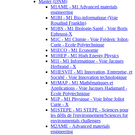
Master (DNM)
M1AME - M1 Advanced materials
engineering
M1BI - M1 Bio-informatique (Voie
Rosalind Franklin)
M1BS - M1 Biologie-Santé - Voie Boris
Ephrussi-X
M1C - M1 Chimie - Voie Fréderic Joliot-
Curie - Ecole Polytechnique
M1ECO - M1 Economie
M1HEP - M1 High Energy Physics
M1I - M1 Informatique - Voie Jacques
Herbrand - X
M1IESVIT - M1 Innovation, Entreprise, et
Société - Voie Innovation technologique
M1MAP - M1 Mathématiques et
Applications - Voie Jacques Hadamard -
École Polytechnique
M1P - M1 Physique - Voie Irène Joliot
Curie - X
M1STEPE - M1 STEPE - Sciences pour
les défis de l'environnement/Sciences for
environmentals challenges
M2AME - Advanced materials
engineering