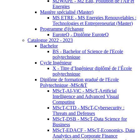
M2WAPE - M2 Eau, Pollution de l'Air et
Energies
Mastère spécialisé (Master)
MS ETRE - MS Energies Renouvelables :
Technologies et Entrepreneuriat (Master)
Programme d'échange
EuroteQ - Diplôme EuroteQ
Catalogue 2022 - 2023
Bachelor
BS - Bachelor of Science de l'Ecole
polytechnique
Cycle Ingénieur
X - Titre d’Ingénieur diplômé de l’École
polytechnique
Diplôme de formation gradué de l'Ecole
Polytechnique -MSc&T
MScT-AI-ViC - MScT-Artificial
Intelligence and Advanced Visual
Computing
MScT-CTD - MScT-Cybersecurity :
Threats and Defenses
MScT-DSB - MScT-Data Science for
Business
MScT-EDACF - MScT-Economics, Data
Analytics and Corporate Finance