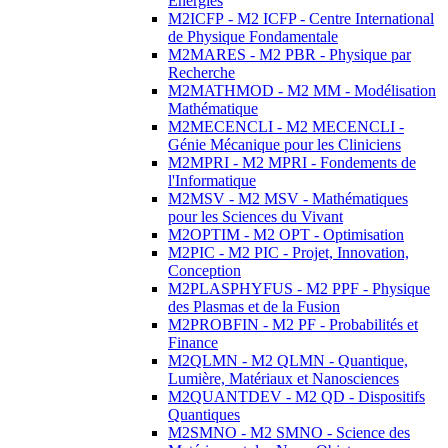
Energies
M2ICFP - M2 ICFP - Centre International
de Physique Fondamentale
M2MARES - M2 PBR - Physique par
Recherche
M2MATHMOD - M2 MM - Modélisation
Mathématique
M2MECENCLI - M2 MECENCLI -
Génie Mécanique pour les Cliniciens
M2MPRI - M2 MPRI - Fondements de
l'Informatique
M2MSV - M2 MSV - Mathématiques
pour les Sciences du Vivant
M2OPTIM - M2 OPT - Optimisation
M2PIC - M2 PIC - Projet, Innovation,
Conception
M2PLASPHYFUS - M2 PPF - Physique
des Plasmas et de la Fusion
M2PROBFIN - M2 PF - Probabilités et
Finance
M2QLMN - M2 QLMN - Quantique,
Lumière, Matériaux et Nanosciences
M2QUANTDEV - M2 QD - Dispositifs
Quantiques
M2SMNO - M2 SMNO - Science des