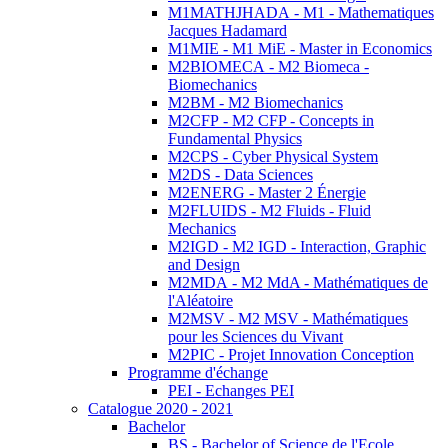
M1MATHJHADA - M1 - Mathematiques
Jacques Hadamard
M1MIE - M1 MiE - Master in Economics
M2BIOMECA - M2 Biomeca -
Biomechanics
M2BM - M2 Biomechanics
M2CFP - M2 CFP - Concepts in
Fundamental Physics
M2CPS - Cyber Physical System
M2DS - Data Sciences
M2ENERG - Master 2 Énergie
M2FLUIDS - M2 Fluids - Fluid
Mechanics
M2IGD - M2 IGD - Interaction, Graphic
and Design
M2MDA - M2 MdA - Mathématiques de
l'Aléatoire
M2MSV - M2 MSV - Mathématiques
pour les Sciences du Vivant
M2PIC - Projet Innovation Conception
Programme d'échange
PEI - Echanges PEI
Catalogue 2020 - 2021
Bachelor
BS - Bachelor of Science de l'Ecole