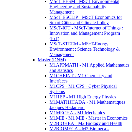
MScT-EESM - MScT-Environmental
Engineering and Sustainability
Management
MScT-ESCLiP - MScT-Economics for
Smart Cities and Climate Policy
MScT-IOT - MScT-Internet of Things :
Innovation and Management Program
(IoT)
MScT-STEEM - MScT-Energy
Environment : Science Technology &
Management
Master (DNM)
M1APPMATH - M1 Applied Mathematics
and statistics
M1CHEINT - M1 Chemistry and
Interfaces
M1CPS - M1 CPS - Cyber Physical
Systems
M1HEP - M1 High Energy Physics
M1MATHJHADA - M1 Mathematiques
Jacques Hadamard
M1MECHA - M1 Mechanics
M1MIE - M1 MIE - Master in Economics
M2BIOHEA - M2 Biology and Health
M2BIOMECA - M2 Biomeca -