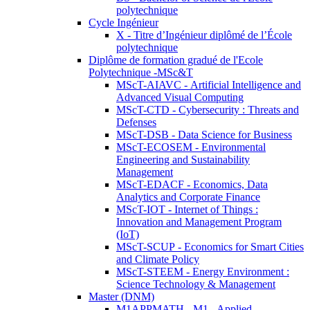
polytechnique
Cycle Ingénieur
X - Titre d’Ingénieur diplômé de l’École
polytechnique
Diplôme de formation gradué de l'Ecole
Polytechnique -MSc&T
MScT-AIAVC - Artificial Intelligence and
Advanced Visual Computing
MScT-CTD - Cybersecurity : Threats and
Defenses
MScT-DSB - Data Science for Business
MScT-ECOSEM - Environmental
Engineering and Sustainability
Management
MScT-EDACF - Economics, Data
Analytics and Corporate Finance
MScT-IOT - Internet of Things :
Innovation and Management Program
(IoT)
MScT-SCUP - Economics for Smart Cities
and Climate Policy
MScT-STEEM - Energy Environment :
Science Technology & Management
Master (DNM)
M1APPMATH - M1 - Applied