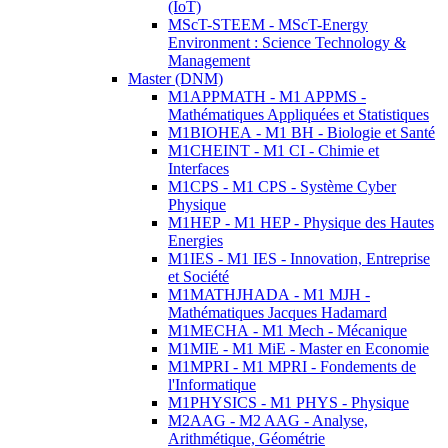
(IoT)
MScT-STEEM - MScT-Energy
Environment : Science Technology &
Management
Master (DNM)
M1APPMATH - M1 APPMS -
Mathématiques Appliquées et Statistiques
M1BIOHEA - M1 BH - Biologie et Santé
M1CHEINT - M1 CI - Chimie et
Interfaces
M1CPS - M1 CPS - Système Cyber
Physique
M1HEP - M1 HEP - Physique des Hautes
Energies
M1IES - M1 IES - Innovation, Entreprise
et Société
M1MATHJHADA - M1 MJH -
Mathématiques Jacques Hadamard
M1MECHA - M1 Mech - Mécanique
M1MIE - M1 MiE - Master en Economie
M1MPRI - M1 MPRI - Fondements de
l'Informatique
M1PHYSICS - M1 PHYS - Physique
M2AAG - M2 AAG - Analyse,
Arithmétique, Géométrie