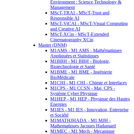
Environment : Science Technology &
Management
MScT-TRAI - MScT-Trust and
Responsible AI
MScT-ViCAI - MScT-Visual Computing
and Creative AI
MScT-XCin - MScT-Extended
Cinematography XCin
Master (DNM)
M1AMS - M1 AMS - Mathématiques
Appliquées et Statistiques
M1BBH - M1 BBH - Biologie,
Biotechnologie et Santé
M1BME - M1 BME - Ingénierie
BioMédicale
M1CHI - M1 CHI - Chimie et Interfaces
M1CPS - M1 CCSN - Maj. CPS -
Système Cyber Physique
M1HEP - M1 HEP - Physique des Hautes
Energies
M1IES - M1 IES - Innovation, Entreprise
et Société
M1MATHJHADA - M1 MJH -
Mathematiques Jacques Hadamard
M1MEC - M1 Mech - Mecanique