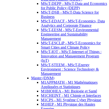
MScT-DEPP - MScT-Data and Economics
for Public Policy (DEPP)
MScT-DSB - MScT-Data Science for
Business
MScT-EDACF - MScT-Economics, Data
Analytics and Corporate Finance
MScT-EESM - MScT-Environmental
Engineering and Sustainability
Management
MScT-ESCLiP - MScT-Economics for
Smart Cities and Climate Policy
MScT-IOT - MScT-Internet of Things :
Innovation and Management Program
(IoT)
MScT-STEEM - MScT-Energy
Environment : Science Technology &
Management
Master (DNM)
M1APPMATH - M1 Mathématiques
Appliquées et Statistiques
M1BIOHEA - M1 Biologie et Santé
M1CHEINT - M1 Chimie et Interfaces
M1CPS - M1 Système Cyber Physique
M1HEP - M1 Physique des Hautes
Energies