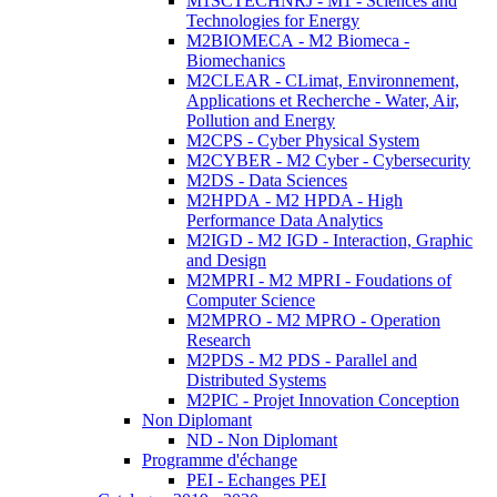
M1SCTECHNRJ - M1 - Sciences and
Technologies for Energy
M2BIOMECA - M2 Biomeca -
Biomechanics
M2CLEAR - CLimat, Environnement,
Applications et Recherche - Water, Air,
Pollution and Energy
M2CPS - Cyber Physical System
M2CYBER - M2 Cyber - Cybersecurity
M2DS - Data Sciences
M2HPDA - M2 HPDA - High
Performance Data Analytics
M2IGD - M2 IGD - Interaction, Graphic
and Design
M2MPRI - M2 MPRI - Foudations of
Computer Science
M2MPRO - M2 MPRO - Operation
Research
M2PDS - M2 PDS - Parallel and
Distributed Systems
M2PIC - Projet Innovation Conception
Non Diplomant
ND - Non Diplomant
Programme d'échange
PEI - Echanges PEI