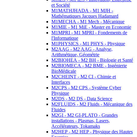
et Société
M1MATHJHADA - M1 MJH -
Mathématiques Jacques Hadamard
M1MECHA - M1 Mech - Mécanique
M1MIE - M1 MiE - Master en Economie
M1MPRI - M1 MPRI - Fondements de
l'Informatique
M1PHYSICS - M1 PHYS - Physique
M2AAG - M2 AAG - Analyse,
Arithmétique, Géométrie
M2BIOHEA - M2 BH - Biologie et Santé
M2BIOMECA - M2 BME - Ingénierie
BioMédicale
M2CHEINT - M2 CI - Chimie et
Interfaces
M2CPS - M2 CPS - Système Cyber
Physique
M2DS - M2 DS - Data Science
M2FLUIDS - M2 Fluids - Mécanique des
Fluides
M2GI - M2 GI-PLATO - Grandes
installations - Plasmas, Lasers,
Accélérateurs, Tokamaks
M2HEP - M2 HEP - Physique des Hautes