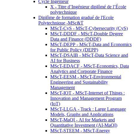
Cycle Ingénieur
X - Titre d’Ingénieur diplômé de l’École
polytechnique
Diplôme de formation gradué de l'Ecole
Polytechnique -MSc&T
MScT-CyS - MScT-Cybersecurity (CyS)
MScT-DDDF - MScT-Double Degree
Data and Finance (DDDF)
MScT-DEPP - MScT-Data and Economics
for Public Policy (DEPP)
MScT-DSAIB - MScT-Data Science and
AI for Business
MScT-EDACF - MScT-Economics, Data
Analytics and Corporate Finance
MScT-EESM - MScT-Environmental
Engineering and Sustainability
Management
MScT-IOT - MScT-Internet of Things :
Innovation and Management Program
(IoT)
MScT-LLGA - Track : Large Language
Models, Graphs and Applications
MScT-MaQI - AI for Markets and
Quantitative Investment (AI-MaQI)
MScT-STEEM - MScT-Energy