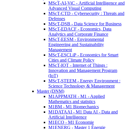
MScT-AI-ViC - Artificial Intelligence and
Advanced Visual Computing
MScT-CTD - Cybersecurity : Threats and
Defenses
MScT-DSB - Data Science for Business
MScT-EDACF - Economics, Data
Analytics and Corporate Finance
MScT-EESM - Environmental
Engineering and Sustainability
Management
MScT-ESCLiP - Economics for Smart
Cities and Climate Policy
MScT-IOT - Internet of Things :
Innovation and Management Program
(IoT)
MScT-STEEM - Energy Environment :
Science Technology & Management
Master (DNM)
M1APPMATH - M1 - Applied
Mathematics and statistics
M1BM - M1 Biomechanics
M1DATAAI - M1 Data AI - Data and
Artificial Intelligence
M1ECO - M1 Economie
M1ENERG - Master 1 Énergie