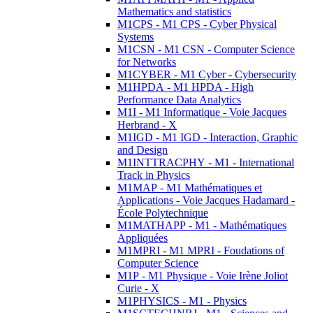
Mathematics and statistics
M1CPS - M1 CPS - Cyber Physical
Systems
M1CSN - M1 CSN - Computer Science
for Networks
M1CYBER - M1 Cyber - Cybersecurity
M1HPDA - M1 HPDA - High
Performance Data Analytics
M1I - M1 Informatique - Voie Jacques
Herbrand - X
M1IGD - M1 IGD - Interaction, Graphic
and Design
M1INTTRACPHY - M1 - International
Track in Physics
M1MAP - M1 Mathématiques et
Applications - Voie Jacques Hadamard -
École Polytechnique
M1MATHAPP - M1 - Mathématiques
Appliquées
M1MPRI - M1 MPRI - Foudations of
Computer Science
M1P - M1 Physique - Voie Irène Joliot
Curie - X
M1PHYSICS - M1 - Physics