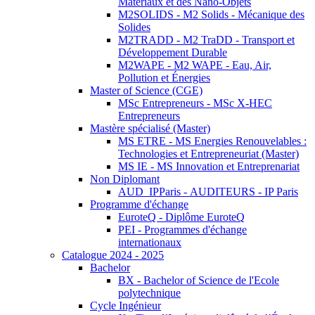
Matériaux et des Nano-Objets
M2SOLIDS - M2 Solids - Mécanique des
Solides
M2TRADD - M2 TraDD - Transport et
Développement Durable
M2WAPE - M2 WAPE - Eau, Air,
Pollution et Énergies
Master of Science (CGE)
MSc Entrepreneurs - MSc X-HEC
Entrepreneurs
Mastère spécialisé (Master)
MS ETRE - MS Energies Renouvelables :
Technologies et Entrepreneuriat (Master)
MS IE - MS Innovation et Entreprenariat
Non Diplomant
AUD_IPParis - AUDITEURS - IP Paris
Programme d'échange
EuroteQ - Diplôme EuroteQ
PEI - Programmes d'échange
internationaux
Catalogue 2024 - 2025
Bachelor
BX - Bachelor of Science de l'Ecole
polytechnique
Cycle Ingénieur