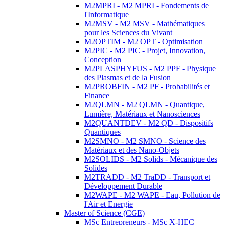
M2MPRI - M2 MPRI - Fondements de
l'Informatique
M2MSV - M2 MSV - Mathématiques
pour les Sciences du Vivant
M2OPTIM - M2 OPT - Optimisation
M2PIC - M2 PIC - Projet, Innovation,
Conception
M2PLASPHYFUS - M2 PPF - Physique
des Plasmas et de la Fusion
M2PROBFIN - M2 PF - Probabilités et
Finance
M2QLMN - M2 QLMN - Quantique,
Lumière, Matériaux et Nanosciences
M2QUANTDEV - M2 QD - Dispositifs
Quantiques
M2SMNO - M2 SMNO - Science des
Matériaux et des Nano-Objets
M2SOLIDS - M2 Solids - Mécanique des
Solides
M2TRADD - M2 TraDD - Transport et
Développement Durable
M2WAPE - M2 WAPE - Eau, Pollution de
l'Air et Energie
Master of Science (CGE)
MSc Entrepreneurs - MSc X-HEC