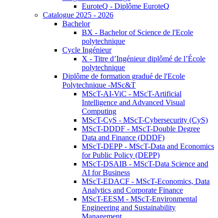
EuroteQ - Diplôme EuroteQ
Catalogue 2025 - 2026
Bachelor
BX - Bachelor of Science de l'Ecole
polytechnique
Cycle Ingénieur
X - Titre d’Ingénieur diplômé de l’École
polytechnique
Diplôme de formation gradué de l'Ecole
Polytechnique -MSc&T
MScT-AI-ViC - MScT-Artificial
Intelligence and Advanced Visual
Computing
MScT-CyS - MScT-Cybersecurity (CyS)
MScT-DDDF - MScT-Double Degree
Data and Finance (DDDF)
MScT-DEPP - MScT-Data and Economics
for Public Policy (DEPP)
MScT-DSAIB - MScT-Data Science and
AI for Business
MScT-EDACF - MScT-Economics, Data
Analytics and Corporate Finance
MScT-EESM - MScT-Environmental
Engineering and Sustainability
Management