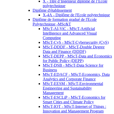
X - Titre d’Ingénieur diplômé de l’École
polytechnique
Diplôme d'établissement
X-4A - Diplôme de l'Ecole polytechnique
Diplôme de formation gradué de l'Ecole
Polytechnique -MSc&T
MScT-AI-ViC - MScT-Artificial
Intelligence and Advanced Visual
Computing
MScT-CyS - MScT-Cybersecurity (CyS)
MScT-DDDF - MScT-Double Degree
Data and Finance (DDDF)
MScT-DEPP - MScT-Data and Economics
for Public Policy (DEPP)
MScT-DSB - MScT-Data Science for
Business
MScT-EDACF - MScT-Economics, Data
Analytics and Corporate Finance
MScT-EESM - MScT-Environmental
Engineering and Sustainability
Management
MScT-ESCLiP - MScT-Economics for
Smart Cities and Climate Policy
MScT-IOT - MScT-Internet of Things :
Innovation and Management Program