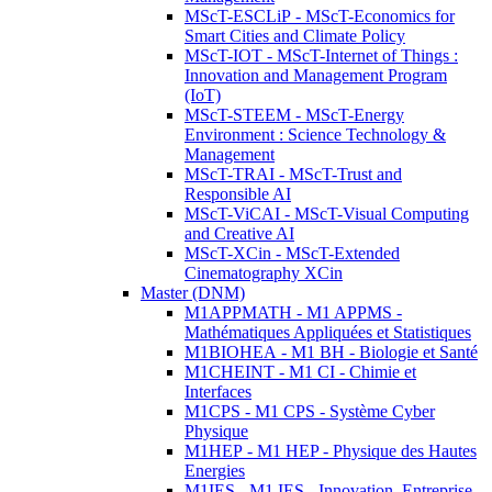
MScT-ESCLiP - MScT-Economics for
Smart Cities and Climate Policy
MScT-IOT - MScT-Internet of Things :
Innovation and Management Program
(IoT)
MScT-STEEM - MScT-Energy
Environment : Science Technology &
Management
MScT-TRAI - MScT-Trust and
Responsible AI
MScT-ViCAI - MScT-Visual Computing
and Creative AI
MScT-XCin - MScT-Extended
Cinematography XCin
Master (DNM)
M1APPMATH - M1 APPMS -
Mathématiques Appliquées et Statistiques
M1BIOHEA - M1 BH - Biologie et Santé
M1CHEINT - M1 CI - Chimie et
Interfaces
M1CPS - M1 CPS - Système Cyber
Physique
M1HEP - M1 HEP - Physique des Hautes
Energies
M1IES - M1 IES - Innovation, Entreprise