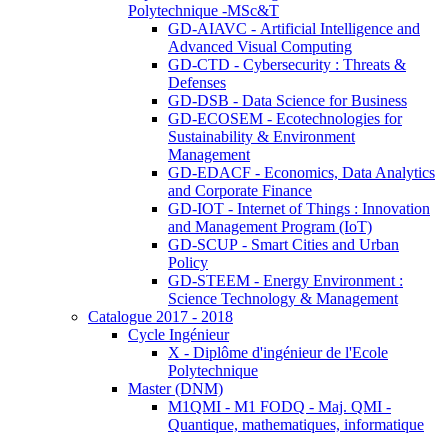
Polytechnique -MSc&T
GD-AIAVC - Artificial Intelligence and
Advanced Visual Computing
GD-CTD - Cybersecurity : Threats &
Defenses
GD-DSB - Data Science for Business
GD-ECOSEM - Ecotechnologies for
Sustainability & Environment
Management
GD-EDACF - Economics, Data Analytics
and Corporate Finance
GD-IOT - Internet of Things : Innovation
and Management Program (IoT)
GD-SCUP - Smart Cities and Urban
Policy
GD-STEEM - Energy Environment :
Science Technology & Management
Catalogue 2017 - 2018
Cycle Ingénieur
X - Diplôme d'ingénieur de l'Ecole
Polytechnique
Master (DNM)
M1QMI - M1 FODQ - Maj. QMI -
Quantique, mathematiques, informatique