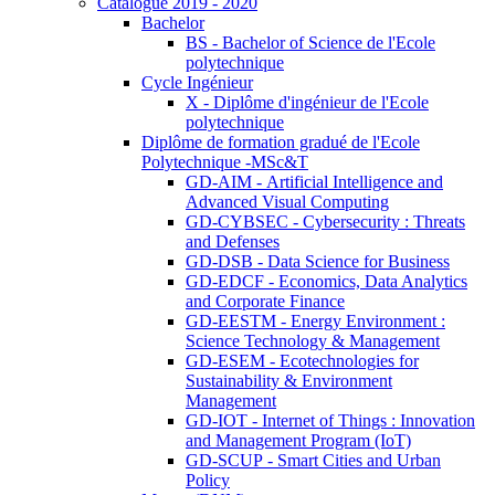
Catalogue 2019 - 2020
Bachelor
BS - Bachelor of Science de l'Ecole
polytechnique
Cycle Ingénieur
X - Diplôme d'ingénieur de l'Ecole
polytechnique
Diplôme de formation gradué de l'Ecole
Polytechnique -MSc&T
GD-AIM - Artificial Intelligence and
Advanced Visual Computing
GD-CYBSEC - Cybersecurity : Threats
and Defenses
GD-DSB - Data Science for Business
GD-EDCF - Economics, Data Analytics
and Corporate Finance
GD-EESTM - Energy Environment :
Science Technology & Management
GD-ESEM - Ecotechnologies for
Sustainability & Environment
Management
GD-IOT - Internet of Things : Innovation
and Management Program (IoT)
GD-SCUP - Smart Cities and Urban
Policy