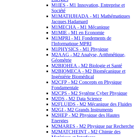
M1IES - M1 Innovation, Entreprise et
Société
M1MATHJHADA - M1 Mathématiques
Jacques Hadamard
M1MECHA - M1 Mécanique
M1MIE - M1 en Economie
M1MPRI - M1 Fondements de
l'Informatique MPRI
M1PHYSICS - M1 Physique
M2AAG - M2 Analyse, Arithmétique,
Géométrie
M2BIOHEA - M2 Biologie et Santé
M2BIOMECA - M2 Biomécanique et
Ingéniérie Biomédical
M2CFP - M2 Concepts en Physique
Fondamentale
M2CPS - M2 Système Cyber Physique
M2DS - M2 Data Science
M2FLUIDS - M2 Mécanique des Fluides
M2GI - M2 Grands Instruments
M2HEP - M2 Physique des Hautes
Energies
M2MARES - M2 Physique par Recherche
M2MATCHEINT - M2 Chimie des