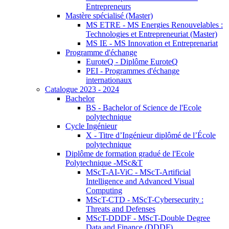
Entrepreneurs
Mastère spécialisé (Master)
MS ETRE - MS Energies Renouvelables :
Technologies et Entrepreneuriat (Master)
MS IE - MS Innovation et Entreprenariat
Programme d'échange
EuroteQ - Diplôme EuroteQ
PEI - Programmes d'échange
internationaux
Catalogue 2023 - 2024
Bachelor
BS - Bachelor of Science de l'Ecole
polytechnique
Cycle Ingénieur
X - Titre d’Ingénieur diplômé de l’École
polytechnique
Diplôme de formation gradué de l'Ecole
Polytechnique -MSc&T
MScT-AI-ViC - MScT-Artificial
Intelligence and Advanced Visual
Computing
MScT-CTD - MScT-Cybersecurity :
Threats and Defenses
MScT-DDDF - MScT-Double Degree
Data and Finance (DDDF)