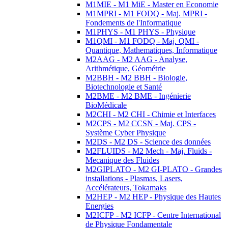
M1MIE - M1 MiE - Master en Economie
M1MPRI - M1 FODQ - Maj. MPRI -
Fondements de l'Informatique
M1PHYS - M1 PHYS - Physique
M1QMI - M1 FODQ - Maj. QMI -
Quantique, Mathematiques, Informatique
M2AAG - M2 AAG - Analyse,
Arithmétique, Géométrie
M2BBH - M2 BBH - Biologie,
Biotechnologie et Santé
M2BME - M2 BME - Ingénierie
BioMédicale
M2CHI - M2 CHI - Chimie et Interfaces
M2CPS - M2 CCSN - Maj. CPS -
Système Cyber Physique
M2DS - M2 DS - Science des données
M2FLUIDS - M2 Mech - Maj. Fluids -
Mecanique des Fluides
M2GIPLATO - M2 GI-PLATO - Grandes
installations - Plasmas, Lasers,
Accélérateurs, Tokamaks
M2HEP - M2 HEP - Physique des Hautes
Energies
M2ICFP - M2 ICFP - Centre International
de Physique Fondamentale