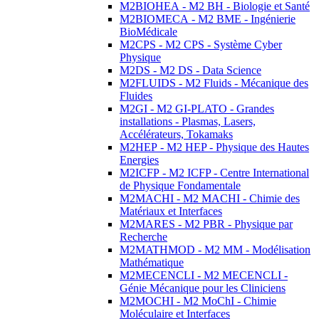
M2BIOHEA - M2 BH - Biologie et Santé
M2BIOMECA - M2 BME - Ingénierie
BioMédicale
M2CPS - M2 CPS - Système Cyber
Physique
M2DS - M2 DS - Data Science
M2FLUIDS - M2 Fluids - Mécanique des
Fluides
M2GI - M2 GI-PLATO - Grandes
installations - Plasmas, Lasers,
Accélérateurs, Tokamaks
M2HEP - M2 HEP - Physique des Hautes
Energies
M2ICFP - M2 ICFP - Centre International
de Physique Fondamentale
M2MACHI - M2 MACHI - Chimie des
Matériaux et Interfaces
M2MARES - M2 PBR - Physique par
Recherche
M2MATHMOD - M2 MM - Modélisation
Mathématique
M2MECENCLI - M2 MECENCLI -
Génie Mécanique pour les Cliniciens
M2MOCHI - M2 MoChI - Chimie
Moléculaire et Interfaces