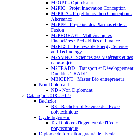
M2OPT - Optimisation
M2PIC - Projet Innovation Conception
M2PICA - Projet Innovation Conception -
Alternance
M2PPF - Physique des Plasmas et de la
Fusion
M2PROBAFI - Mathématiques
Financières : Probabilités et Finance
M2REST - Renewable Energy, Science
and Technology
M2SMNO - Sciences des Matériaux et des
nano-objets
M2TRADD - Transport et Développement
Durable - TRADD
MBIOENT - Master Bio-entrepreneur
Non Diplomant
ND - Non Diplomant
Catalogue 2018 - 2019
Bachelor
BS - Bachelor of Science de l'Ecole
polytechnique
Cycle Ingénieur
X - Diplôme d'ingénieur de l'Ecole
polytechnique
Diplôme de formation gradué de l'Ecole