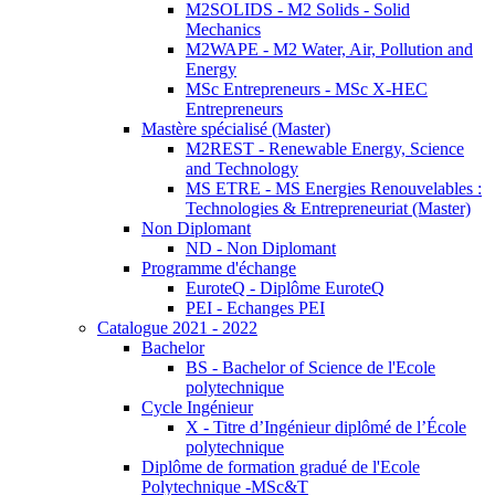
M2SOLIDS - M2 Solids - Solid
Mechanics
M2WAPE - M2 Water, Air, Pollution and
Energy
MSc Entrepreneurs - MSc X-HEC
Entrepreneurs
Mastère spécialisé (Master)
M2REST - Renewable Energy, Science
and Technology
MS ETRE - MS Energies Renouvelables :
Technologies & Entrepreneuriat (Master)
Non Diplomant
ND - Non Diplomant
Programme d'échange
EuroteQ - Diplôme EuroteQ
PEI - Echanges PEI
Catalogue 2021 - 2022
Bachelor
BS - Bachelor of Science de l'Ecole
polytechnique
Cycle Ingénieur
X - Titre d’Ingénieur diplômé de l’École
polytechnique
Diplôme de formation gradué de l'Ecole
Polytechnique -MSc&T