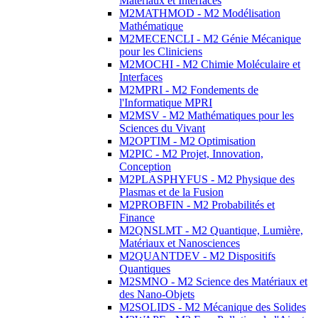
Matériaux et Interfaces
M2MATHMOD - M2 Modélisation
Mathématique
M2MECENCLI - M2 Génie Mécanique
pour les Cliniciens
M2MOCHI - M2 Chimie Moléculaire et
Interfaces
M2MPRI - M2 Fondements de
l'Informatique MPRI
M2MSV - M2 Mathématiques pour les
Sciences du Vivant
M2OPTIM - M2 Optimisation
M2PIC - M2 Projet, Innovation,
Conception
M2PLASPHYFUS - M2 Physique des
Plasmas et de la Fusion
M2PROBFIN - M2 Probabilités et
Finance
M2QNSLMT - M2 Quantique, Lumière,
Matériaux et Nanosciences
M2QUANTDEV - M2 Dispositifs
Quantiques
M2SMNO - M2 Science des Matériaux et
des Nano-Objets
M2SOLIDS - M2 Mécanique des Solides