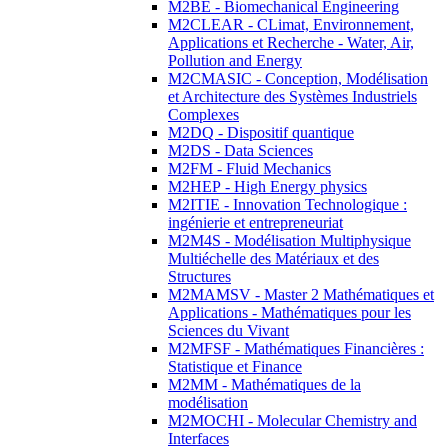
M2BE - Biomechanical Engineering
M2CLEAR - CLimat, Environnement,
Applications et Recherche - Water, Air,
Pollution and Energy
M2CMASIC - Conception, Modélisation
et Architecture des Systèmes Industriels
Complexes
M2DQ - Dispositif quantique
M2DS - Data Sciences
M2FM - Fluid Mechanics
M2HEP - High Energy physics
M2ITIE - Innovation Technologique :
ingénierie et entrepreneuriat
M2M4S - Modélisation Multiphysique
Multiéchelle des Matériaux et des
Structures
M2MAMSV - Master 2 Mathématiques et
Applications - Mathématiques pour les
Sciences du Vivant
M2MFSF - Mathématiques Financières :
Statistique et Finance
M2MM - Mathématiques de la
modélisation
M2MOCHI - Molecular Chemistry and
Interfaces