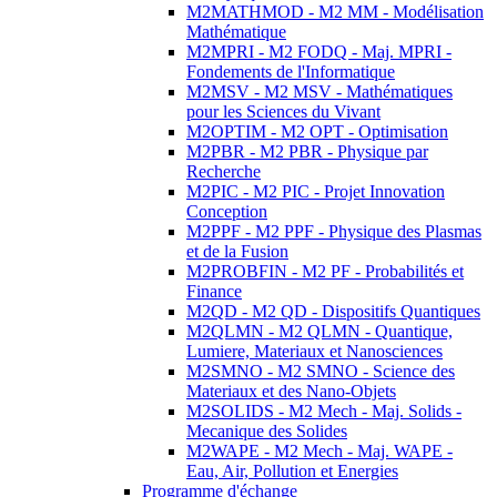
M2MATHMOD - M2 MM - Modélisation
Mathématique
M2MPRI - M2 FODQ - Maj. MPRI -
Fondements de l'Informatique
M2MSV - M2 MSV - Mathématiques
pour les Sciences du Vivant
M2OPTIM - M2 OPT - Optimisation
M2PBR - M2 PBR - Physique par
Recherche
M2PIC - M2 PIC - Projet Innovation
Conception
M2PPF - M2 PPF - Physique des Plasmas
et de la Fusion
M2PROBFIN - M2 PF - Probabilités et
Finance
M2QD - M2 QD - Dispositifs Quantiques
M2QLMN - M2 QLMN - Quantique,
Lumiere, Materiaux et Nanosciences
M2SMNO - M2 SMNO - Science des
Materiaux et des Nano-Objets
M2SOLIDS - M2 Mech - Maj. Solids -
Mecanique des Solides
M2WAPE - M2 Mech - Maj. WAPE -
Eau, Air, Pollution et Energies
Programme d'échange