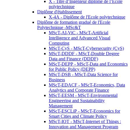
X - Titre d’Ingénieur diplômé de l’École
polytechnique
Diplôme d'établissement
X-4A - Diplôme de l'Ecole polytechnique
Diplôme de formation gradué de l'Ecole
Polytechnique -MSc&T
MScT-AI-ViC - MScT-Artificial
Intelligence and Advanced Visual
Computing
MScT-CyS - MScT-Cybersecurity (CyS)
MScT-DDDF - MScT-Double Degree
Data and Finance (DDDF)
MScT-DEPP - MScT-Data and Economics
for Public Policy (DEPP)
MScT-DSB - MScT-Data Science for
Business
MScT-EDACF - MScT-Economics, Data
Analytics and Corporate Finance
MScT-EESM - MScT-Environmental
Engineering and Sustainability
Management
MScT-ESCLiP - MScT-Economics for
Smart Cities and Climate Policy
MScT-IOT - MScT-Internet of Things :
Innovation and Management Program