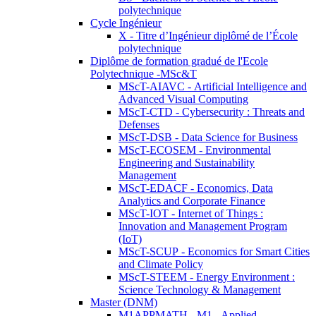
polytechnique
Cycle Ingénieur
X - Titre d’Ingénieur diplômé de l’École
polytechnique
Diplôme de formation gradué de l'Ecole
Polytechnique -MSc&T
MScT-AIAVC - Artificial Intelligence and
Advanced Visual Computing
MScT-CTD - Cybersecurity : Threats and
Defenses
MScT-DSB - Data Science for Business
MScT-ECOSEM - Environmental
Engineering and Sustainability
Management
MScT-EDACF - Economics, Data
Analytics and Corporate Finance
MScT-IOT - Internet of Things :
Innovation and Management Program
(IoT)
MScT-SCUP - Economics for Smart Cities
and Climate Policy
MScT-STEEM - Energy Environment :
Science Technology & Management
Master (DNM)
M1APPMATH - M1 - Applied