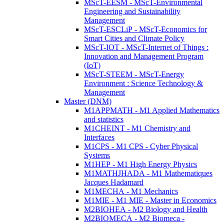
MScT-EESM - MScT-Environmental
Engineering and Sustainability
Management
MScT-ESCLiP - MScT-Economics for
Smart Cities and Climate Policy
MScT-IOT - MScT-Internet of Things :
Innovation and Management Program
(IoT)
MScT-STEEM - MScT-Energy
Environment : Science Technology &
Management
Master (DNM)
M1APPMATH - M1 Applied Mathematics
and statistics
M1CHEINT - M1 Chemistry and
Interfaces
M1CPS - M1 CPS - Cyber Physical
Systems
M1HEP - M1 High Energy Physics
M1MATHJHADA - M1 Mathematiques
Jacques Hadamard
M1MECHA - M1 Mechanics
M1MIE - M1 MIE - Master in Economics
M2BIOHEA - M2 Biology and Health
M2BIOMECA - M2 Biomeca -