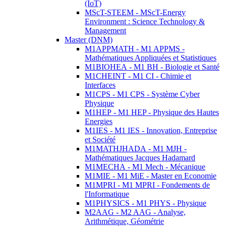
(IoT)
MScT-STEEM - MScT-Energy
Environment : Science Technology &
Management
Master (DNM)
M1APPMATH - M1 APPMS -
Mathématiques Appliquées et Statistiques
M1BIOHEA - M1 BH - Biologie et Santé
M1CHEINT - M1 CI - Chimie et
Interfaces
M1CPS - M1 CPS - Système Cyber
Physique
M1HEP - M1 HEP - Physique des Hautes
Energies
M1IES - M1 IES - Innovation, Entreprise
et Société
M1MATHJHADA - M1 MJH -
Mathématiques Jacques Hadamard
M1MECHA - M1 Mech - Mécanique
M1MIE - M1 MiE - Master en Economie
M1MPRI - M1 MPRI - Fondements de
l'Informatique
M1PHYSICS - M1 PHYS - Physique
M2AAG - M2 AAG - Analyse,
Arithmétique, Géométrie