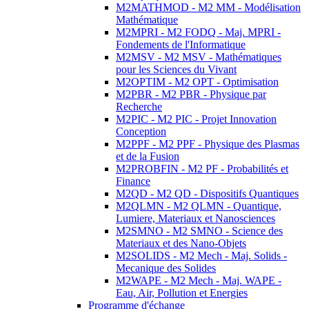
M2MATHMOD - M2 MM - Modélisation
Mathématique
M2MPRI - M2 FODQ - Maj. MPRI -
Fondements de l'Informatique
M2MSV - M2 MSV - Mathématiques
pour les Sciences du Vivant
M2OPTIM - M2 OPT - Optimisation
M2PBR - M2 PBR - Physique par
Recherche
M2PIC - M2 PIC - Projet Innovation
Conception
M2PPF - M2 PPF - Physique des Plasmas
et de la Fusion
M2PROBFIN - M2 PF - Probabilités et
Finance
M2QD - M2 QD - Dispositifs Quantiques
M2QLMN - M2 QLMN - Quantique,
Lumiere, Materiaux et Nanosciences
M2SMNO - M2 SMNO - Science des
Materiaux et des Nano-Objets
M2SOLIDS - M2 Mech - Maj. Solids -
Mecanique des Solides
M2WAPE - M2 Mech - Maj. WAPE -
Eau, Air, Pollution et Energies
Programme d'échange