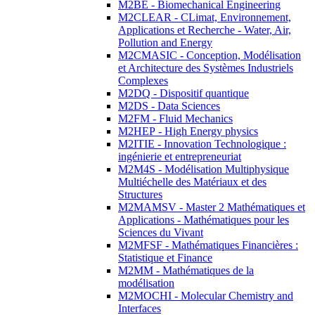
M2BE - Biomechanical Engineering
M2CLEAR - CLimat, Environnement,
Applications et Recherche - Water, Air,
Pollution and Energy
M2CMASIC - Conception, Modélisation
et Architecture des Systèmes Industriels
Complexes
M2DQ - Dispositif quantique
M2DS - Data Sciences
M2FM - Fluid Mechanics
M2HEP - High Energy physics
M2ITIE - Innovation Technologique :
ingénierie et entrepreneuriat
M2M4S - Modélisation Multiphysique
Multiéchelle des Matériaux et des
Structures
M2MAMSV - Master 2 Mathématiques et
Applications - Mathématiques pour les
Sciences du Vivant
M2MFSF - Mathématiques Financières :
Statistique et Finance
M2MM - Mathématiques de la
modélisation
M2MOCHI - Molecular Chemistry and
Interfaces