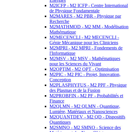
Energies
M2ICFP - M2 ICFP - Centre International
de Physique Fondamentale
M2MARES - M2 PBR - Physique par
Recherche
M2MATHMOD - M2 MM - Modélisation
Mathématique
M2MECENCLI - M2 MECENCLI -
Génie Mécanique pour les Cliniciens
M2MPRI - M2 MPRI - Fondements de
l'Informatique
M2MSV - M2 MSV - Mathématiques
pour les Sciences du Vivant
M2OPTIM - M2 OPT - Optimisation
M2PIC - M2 PIC - Projet, Innovation,
Conception
M2PLASPHYFUS - M2 PPF - Physique
des Plasmas et de la Fusion
M2PROBFIN - M2 PF - Probabilités et
Finance
M2QLMN - M2 QLMN - Quantique,
Lumière, Matériaux et Nanosciences
M2QUANTDEV - M2 QD - Dispositifs
Quantiques
M2SMNO - M2 SMNO - Science des