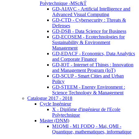
Polytechnique -MSc&T
GD-AIAVC - Artificial Intelligence and
Advanced Visual Computing
GD-CTD - Cybersecurity : Threats &
Defenses
GD-DSB - Data Science for Business
GD-ECOSEM - Ecotechnologies for
Sustainability & Environment
Management
GD-EDACF - Economics, Data Analytics
and Corporate Finance
GD-IOT - Internet of Things : Innovation
and Management Program (IoT)
GD-SCUP - Smart Cities and Urban
Policy
GD-STEEM - Energy Environment :
Science Technology & Management
Catalogue 2017 - 2018
Cycle Ingénieur
X - Diplôme d'ingénieur de l'Ecole
Polytechnique
Master (DNM)
M1QMI - M1 FODQ - Maj. QMI -
Quantique, mathematiques, informatique