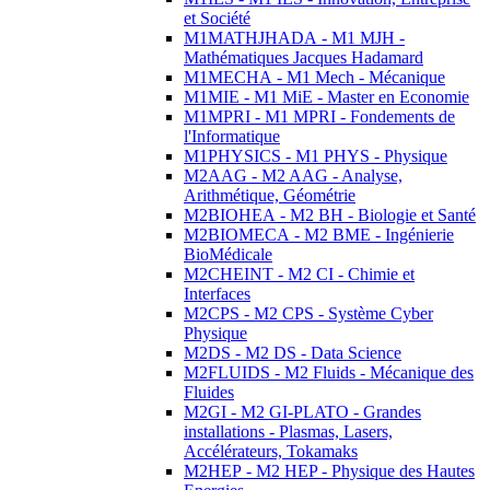
et Société
M1MATHJHADA - M1 MJH -
Mathématiques Jacques Hadamard
M1MECHA - M1 Mech - Mécanique
M1MIE - M1 MiE - Master en Economie
M1MPRI - M1 MPRI - Fondements de
l'Informatique
M1PHYSICS - M1 PHYS - Physique
M2AAG - M2 AAG - Analyse,
Arithmétique, Géométrie
M2BIOHEA - M2 BH - Biologie et Santé
M2BIOMECA - M2 BME - Ingénierie
BioMédicale
M2CHEINT - M2 CI - Chimie et
Interfaces
M2CPS - M2 CPS - Système Cyber
Physique
M2DS - M2 DS - Data Science
M2FLUIDS - M2 Fluids - Mécanique des
Fluides
M2GI - M2 GI-PLATO - Grandes
installations - Plasmas, Lasers,
Accélérateurs, Tokamaks
M2HEP - M2 HEP - Physique des Hautes