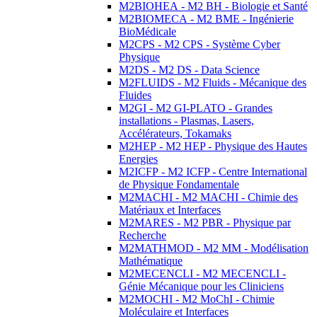
M2BIOHEA - M2 BH - Biologie et Santé
M2BIOMECA - M2 BME - Ingénierie
BioMédicale
M2CPS - M2 CPS - Système Cyber
Physique
M2DS - M2 DS - Data Science
M2FLUIDS - M2 Fluids - Mécanique des
Fluides
M2GI - M2 GI-PLATO - Grandes
installations - Plasmas, Lasers,
Accélérateurs, Tokamaks
M2HEP - M2 HEP - Physique des Hautes
Energies
M2ICFP - M2 ICFP - Centre International
de Physique Fondamentale
M2MACHI - M2 MACHI - Chimie des
Matériaux et Interfaces
M2MARES - M2 PBR - Physique par
Recherche
M2MATHMOD - M2 MM - Modélisation
Mathématique
M2MECENCLI - M2 MECENCLI -
Génie Mécanique pour les Cliniciens
M2MOCHI - M2 MoChI - Chimie
Moléculaire et Interfaces