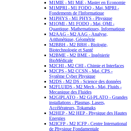
M1MIE - M1 MiE - Master en Economie
M1MPRI - M1 FODQ - Maj. MPRI -
Fondements de l'Informatique
M1PHYS - M1 PHYS - Physique
M1QMI - M1 FODQ - Maj. QMI -
Quantique, Mathematiques, Informatique
M2AAG - M2 AAG - Analyse,
Arithmétique, Géométrie
M2BBH - M2 BBH - Biologie,
Biotechnologie et Santé
M2BME - M2 BME - Ingénierie
BioMédicale
M2CHI - M2 CHI - Chimie et Interfaces
M2CPS - M2 CCSN - Maj. CPS -
Système Cyber Physique
M2DS - M2 DS - Science des données
M2FLUIDS - M2 Mech - Maj. Fluids -
Mecanique des Fluides
M2GIPLATO - M2 GI-PLATO - Grandes
installations - Plasmas, Lasers,
Accélérateurs, Tokamaks
M2HEP - M2 HEP - Physique des Hautes
Energies
M2ICFP - M2 ICFP - Centre International
de Physique Fondamentale