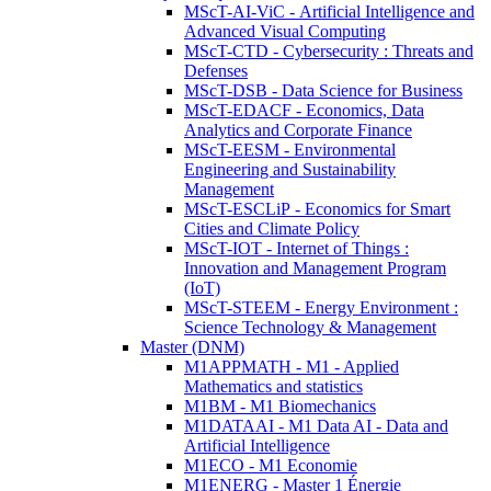
MScT-AI-ViC - Artificial Intelligence and
Advanced Visual Computing
MScT-CTD - Cybersecurity : Threats and
Defenses
MScT-DSB - Data Science for Business
MScT-EDACF - Economics, Data
Analytics and Corporate Finance
MScT-EESM - Environmental
Engineering and Sustainability
Management
MScT-ESCLiP - Economics for Smart
Cities and Climate Policy
MScT-IOT - Internet of Things :
Innovation and Management Program
(IoT)
MScT-STEEM - Energy Environment :
Science Technology & Management
Master (DNM)
M1APPMATH - M1 - Applied
Mathematics and statistics
M1BM - M1 Biomechanics
M1DATAAI - M1 Data AI - Data and
Artificial Intelligence
M1ECO - M1 Economie
M1ENERG - Master 1 Énergie