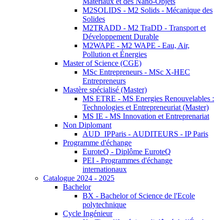
Matériaux et des Nano-Objets
M2SOLIDS - M2 Solids - Mécanique des
Solides
M2TRADD - M2 TraDD - Transport et
Développement Durable
M2WAPE - M2 WAPE - Eau, Air,
Pollution et Énergies
Master of Science (CGE)
MSc Entrepreneurs - MSc X-HEC
Entrepreneurs
Mastère spécialisé (Master)
MS ETRE - MS Energies Renouvelables :
Technologies et Entrepreneuriat (Master)
MS IE - MS Innovation et Entreprenariat
Non Diplomant
AUD_IPParis - AUDITEURS - IP Paris
Programme d'échange
EuroteQ - Diplôme EuroteQ
PEI - Programmes d'échange
internationaux
Catalogue 2024 - 2025
Bachelor
BX - Bachelor of Science de l'Ecole
polytechnique
Cycle Ingénieur