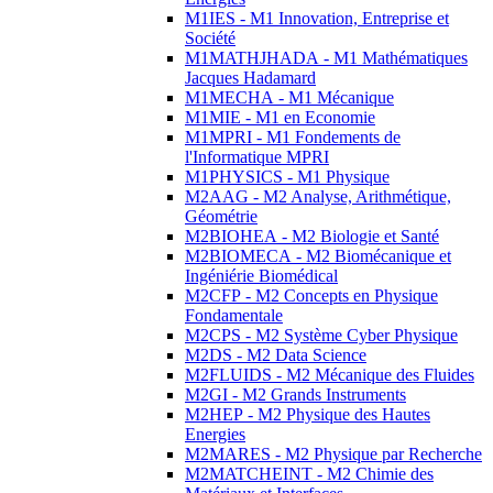
M1IES - M1 Innovation, Entreprise et
Société
M1MATHJHADA - M1 Mathématiques
Jacques Hadamard
M1MECHA - M1 Mécanique
M1MIE - M1 en Economie
M1MPRI - M1 Fondements de
l'Informatique MPRI
M1PHYSICS - M1 Physique
M2AAG - M2 Analyse, Arithmétique,
Géométrie
M2BIOHEA - M2 Biologie et Santé
M2BIOMECA - M2 Biomécanique et
Ingéniérie Biomédical
M2CFP - M2 Concepts en Physique
Fondamentale
M2CPS - M2 Système Cyber Physique
M2DS - M2 Data Science
M2FLUIDS - M2 Mécanique des Fluides
M2GI - M2 Grands Instruments
M2HEP - M2 Physique des Hautes
Energies
M2MARES - M2 Physique par Recherche
M2MATCHEINT - M2 Chimie des