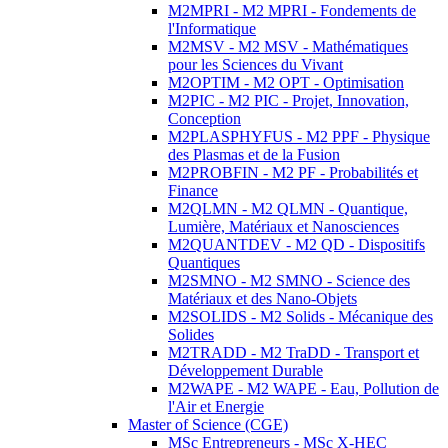
M2MPRI - M2 MPRI - Fondements de
l'Informatique
M2MSV - M2 MSV - Mathématiques
pour les Sciences du Vivant
M2OPTIM - M2 OPT - Optimisation
M2PIC - M2 PIC - Projet, Innovation,
Conception
M2PLASPHYFUS - M2 PPF - Physique
des Plasmas et de la Fusion
M2PROBFIN - M2 PF - Probabilités et
Finance
M2QLMN - M2 QLMN - Quantique,
Lumière, Matériaux et Nanosciences
M2QUANTDEV - M2 QD - Dispositifs
Quantiques
M2SMNO - M2 SMNO - Science des
Matériaux et des Nano-Objets
M2SOLIDS - M2 Solids - Mécanique des
Solides
M2TRADD - M2 TraDD - Transport et
Développement Durable
M2WAPE - M2 WAPE - Eau, Pollution de
l'Air et Energie
Master of Science (CGE)
MSc Entrepreneurs - MSc X-HEC