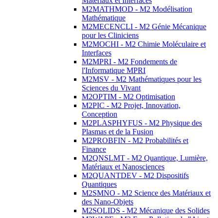
Matériaux et Interfaces
M2MATHMOD - M2 Modélisation
Mathématique
M2MECENCLI - M2 Génie Mécanique
pour les Cliniciens
M2MOCHI - M2 Chimie Moléculaire et
Interfaces
M2MPRI - M2 Fondements de
l'Informatique MPRI
M2MSV - M2 Mathématiques pour les
Sciences du Vivant
M2OPTIM - M2 Optimisation
M2PIC - M2 Projet, Innovation,
Conception
M2PLASPHYFUS - M2 Physique des
Plasmas et de la Fusion
M2PROBFIN - M2 Probabilités et
Finance
M2QNSLMT - M2 Quantique, Lumière,
Matériaux et Nanosciences
M2QUANTDEV - M2 Dispositifs
Quantiques
M2SMNO - M2 Science des Matériaux et
des Nano-Objets
M2SOLIDS - M2 Mécanique des Solides