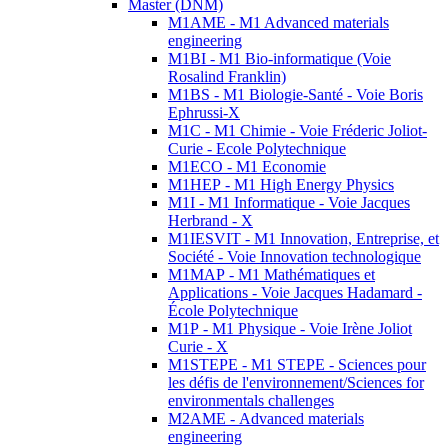
Master (DNM)
M1AME - M1 Advanced materials
engineering
M1BI - M1 Bio-informatique (Voie
Rosalind Franklin)
M1BS - M1 Biologie-Santé - Voie Boris
Ephrussi-X
M1C - M1 Chimie - Voie Fréderic Joliot-
Curie - Ecole Polytechnique
M1ECO - M1 Economie
M1HEP - M1 High Energy Physics
M1I - M1 Informatique - Voie Jacques
Herbrand - X
M1IESVIT - M1 Innovation, Entreprise, et
Société - Voie Innovation technologique
M1MAP - M1 Mathématiques et
Applications - Voie Jacques Hadamard -
École Polytechnique
M1P - M1 Physique - Voie Irène Joliot
Curie - X
M1STEPE - M1 STEPE - Sciences pour
les défis de l'environnement/Sciences for
environmentals challenges
M2AME - Advanced materials
engineering