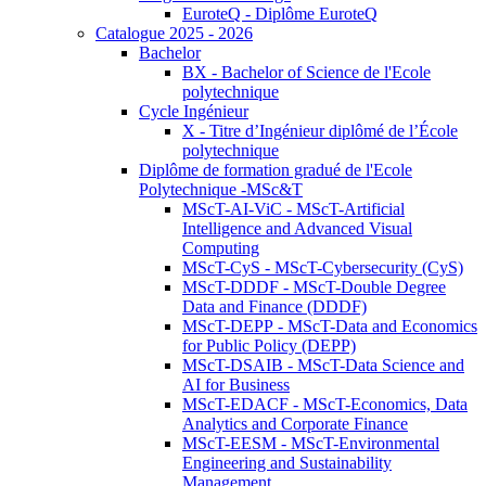
EuroteQ - Diplôme EuroteQ
Catalogue 2025 - 2026
Bachelor
BX - Bachelor of Science de l'Ecole
polytechnique
Cycle Ingénieur
X - Titre d’Ingénieur diplômé de l’École
polytechnique
Diplôme de formation gradué de l'Ecole
Polytechnique -MSc&T
MScT-AI-ViC - MScT-Artificial
Intelligence and Advanced Visual
Computing
MScT-CyS - MScT-Cybersecurity (CyS)
MScT-DDDF - MScT-Double Degree
Data and Finance (DDDF)
MScT-DEPP - MScT-Data and Economics
for Public Policy (DEPP)
MScT-DSAIB - MScT-Data Science and
AI for Business
MScT-EDACF - MScT-Economics, Data
Analytics and Corporate Finance
MScT-EESM - MScT-Environmental
Engineering and Sustainability
Management