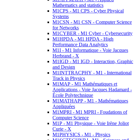
Mathematics and statistics
M1CPS - M1 CPS - Cyber Physical
Systems
M1CSN - M1 CSN - Computer Science
for Networks
M1CYBER - M1 Cyber - Cybersecurity
M1HPDA - M1 HPDA - High
Performance Data Analytics
M1I - M1 Informatique - Voie Jacques
Herbrand - X
M1IGD - M1 IGD - Interaction, Graphic
and Design
M1INTTRACPHY - M1 - International
Track in Physics
M1MAP - M1 Mathématiques et
Applications - Voie Jacques Hadamard -
École Polytechnique
M1MATHAPP - M1 - Mathématiques
Appliquées
M1MPRI - M1 MPRI - Foudations of
Computer Science
M1P - M1 Physique - Voie Irène Joliot
Curie - X
M1PHYSICS - M1 - Physics