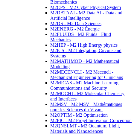
Biomechanics
M2CPS - M2 Cyber Physical System
M2DATAAI - M2 Data AI - Data and
Artificial Intelligence
M2DS - M2 Data Sciences
M2ENERG - M2 Énergie
M2FLUIDS - M2 Fluids - Fluid
Mechanics
M2HEP - M2 High Energy physics
M2ICS - M2 Integration, Circuits and
Systems
M2MATHMOD - M2 Mathematical
Modelling
M2MECENCLI - M2 Mecencli -
Mechanical Engineering for Clinicians
M2MICAS - M2 Machine Learning,
Communications and Security
M2MOCHI - M2 Molecular Chemistry
and Interfaces
M2MSV - M2 MSV - Mathématiques
pour les Sciences du Vivant
M2OPTIM - M2 Optimisation
M2PIC - M2 Projet Innovation Conception
M2QNSLMT - M2 Quantum, Light,
Materials and Nanosciences