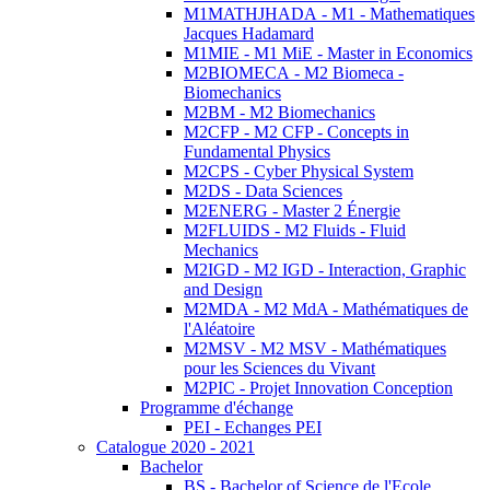
M1MATHJHADA - M1 - Mathematiques
Jacques Hadamard
M1MIE - M1 MiE - Master in Economics
M2BIOMECA - M2 Biomeca -
Biomechanics
M2BM - M2 Biomechanics
M2CFP - M2 CFP - Concepts in
Fundamental Physics
M2CPS - Cyber Physical System
M2DS - Data Sciences
M2ENERG - Master 2 Énergie
M2FLUIDS - M2 Fluids - Fluid
Mechanics
M2IGD - M2 IGD - Interaction, Graphic
and Design
M2MDA - M2 MdA - Mathématiques de
l'Aléatoire
M2MSV - M2 MSV - Mathématiques
pour les Sciences du Vivant
M2PIC - Projet Innovation Conception
Programme d'échange
PEI - Echanges PEI
Catalogue 2020 - 2021
Bachelor
BS - Bachelor of Science de l'Ecole