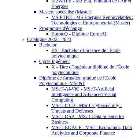
M2WAPE - M2 Eau, Pollution de l'Air et
Energies
Mastère spécialisé (Master)
MS ETRE - MS Energies Renouvelables :
Technologies et Entrepreneuriat (Master)
Programme d'échange
EuroteQ - Diplôme EuroteQ
Catalogue 2022 - 2023
Bachelor
BS - Bachelor of Science de l'Ecole
polytechnique
Cycle Ingénieur
X - Titre d’Ingénieur diplômé de l’École
polytechnique
Diplôme de formation gradué de l'Ecole
Polytechnique -MSc&T
MScT-AI-ViC - MScT-Artificial
Intelligence and Advanced Visual
Computing
MScT-CTD - MScT-Cybersecurity :
Threats and Defenses
MScT-DSB - MScT-Data Science for
Business
MScT-EDACF - MScT-Economics, Data
Analytics and Corporate Finance