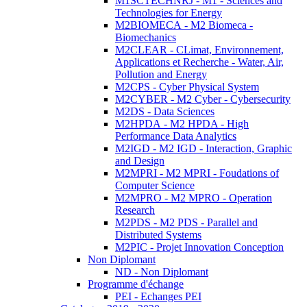
M1SCTECHNRJ - M1 - Sciences and
Technologies for Energy
M2BIOMECA - M2 Biomeca -
Biomechanics
M2CLEAR - CLimat, Environnement,
Applications et Recherche - Water, Air,
Pollution and Energy
M2CPS - Cyber Physical System
M2CYBER - M2 Cyber - Cybersecurity
M2DS - Data Sciences
M2HPDA - M2 HPDA - High
Performance Data Analytics
M2IGD - M2 IGD - Interaction, Graphic
and Design
M2MPRI - M2 MPRI - Foudations of
Computer Science
M2MPRO - M2 MPRO - Operation
Research
M2PDS - M2 PDS - Parallel and
Distributed Systems
M2PIC - Projet Innovation Conception
Non Diplomant
ND - Non Diplomant
Programme d'échange
PEI - Echanges PEI