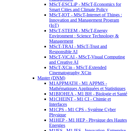
MScT-ESCLiP - MScT-Economics for
Smart Cities and Climate Policy
MScT-IOT - MScT-Internet of Things :
Innovation and Management Program
(IoT)
MScT-STEEM - MScT-Energy
Environment : Science Technology &
Management
MScT-TRAI - MScT-Trust and
Responsible AI
MScT-ViCAI - MScT-Visual Computing
and Creative AI
MScT-XCin - MScT-Extended
Cinematography XCin
Master (DNM)
M1APPMATH - M1 APPMS -
Mathématiques Appliquées et Statistiques
M1BIOHEA - M1 BH - Biologie et Santé
M1CHEINT - M1 CI - Chimie et
Interfaces
M1CPS - M1 CPS - Système Cyber
Physique
M1HEP - M1 HEP - Physique des Hautes
Energies
M1IES - M1 IES - Innovation, Entreprise