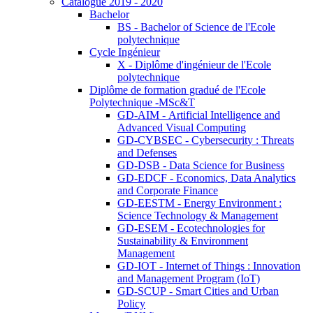
Catalogue 2019 - 2020
Bachelor
BS - Bachelor of Science de l'Ecole
polytechnique
Cycle Ingénieur
X - Diplôme d'ingénieur de l'Ecole
polytechnique
Diplôme de formation gradué de l'Ecole
Polytechnique -MSc&T
GD-AIM - Artificial Intelligence and
Advanced Visual Computing
GD-CYBSEC - Cybersecurity : Threats
and Defenses
GD-DSB - Data Science for Business
GD-EDCF - Economics, Data Analytics
and Corporate Finance
GD-EESTM - Energy Environment :
Science Technology & Management
GD-ESEM - Ecotechnologies for
Sustainability & Environment
Management
GD-IOT - Internet of Things : Innovation
and Management Program (IoT)
GD-SCUP - Smart Cities and Urban
Policy