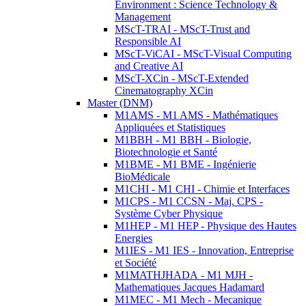
Environment : Science Technology &
Management
MScT-TRAI - MScT-Trust and
Responsible AI
MScT-ViCAI - MScT-Visual Computing
and Creative AI
MScT-XCin - MScT-Extended
Cinematography XCin
Master (DNM)
M1AMS - M1 AMS - Mathématiques
Appliquées et Statistiques
M1BBH - M1 BBH - Biologie,
Biotechnologie et Santé
M1BME - M1 BME - Ingénierie
BioMédicale
M1CHI - M1 CHI - Chimie et Interfaces
M1CPS - M1 CCSN - Maj. CPS -
Système Cyber Physique
M1HEP - M1 HEP - Physique des Hautes
Energies
M1IES - M1 IES - Innovation, Entreprise
et Société
M1MATHJHADA - M1 MJH -
Mathematiques Jacques Hadamard
M1MEC - M1 Mech - Mecanique