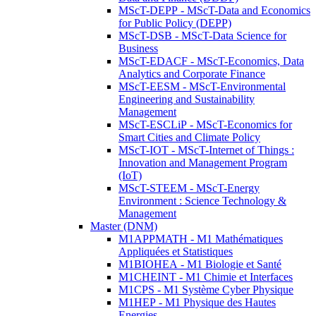
MScT-DEPP - MScT-Data and Economics
for Public Policy (DEPP)
MScT-DSB - MScT-Data Science for
Business
MScT-EDACF - MScT-Economics, Data
Analytics and Corporate Finance
MScT-EESM - MScT-Environmental
Engineering and Sustainability
Management
MScT-ESCLiP - MScT-Economics for
Smart Cities and Climate Policy
MScT-IOT - MScT-Internet of Things :
Innovation and Management Program
(IoT)
MScT-STEEM - MScT-Energy
Environment : Science Technology &
Management
Master (DNM)
M1APPMATH - M1 Mathématiques
Appliquées et Statistiques
M1BIOHEA - M1 Biologie et Santé
M1CHEINT - M1 Chimie et Interfaces
M1CPS - M1 Système Cyber Physique
M1HEP - M1 Physique des Hautes
Energies