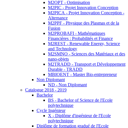
M2OPT - Optimisation
M2PIC - Projet Innovation Conception
M2PICA - Projet Innovation Conception -
Alternance
M2PPF - Physique des Plasmas et de la
Fusion
M2PROBAFI - Mathématiques
Financières : Probabilités et Finance
M2REST - Renewable Energy, Science
and Technology
M2SMNO - Sciences des Matériaux et des
nano-objets
M2TRADD - Transport et Développement
Durable - TRADD
MBIOENT - Master Bio-entrepreneur
Non Diplomant
ND - Non Diplomant
Catalogue 2018 - 2019
Bachelor
BS - Bachelor of Science de l'Ecole
polytechnique
Cycle Ingénieur
X - Diplôme d'ingénieur de l'Ecole
polytechnique
Diplôme de formation gradué de l'Ecole