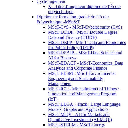
Cycle Ingénieur
X - Titre d’Ingénieur diplômé de l’École
polytechnique
Diplôme de formation gradué de l'Ecole
Polytechnique -MSc&T
MScT-CyS - MScT-Cybersecurity (CyS)
MScT-DDDF - MScT-Double Degree
Data and Finance (DDDF)
MScT-DEPP - MScT-Data and Economics
for Public Policy (DEPP)
MScT-DSAIB - MScT-Data Science and
AI for Business
MScT-EDACF - MScT-Economics, Data
Analytics and Corporate Finance
MScT-EESM - MScT-Environmental
Engineering and Sustainability
Management
MScT-IOT - MScT-Internet of Things :
Innovation and Management Program
(IoT)
MScT-LLGA - Track : Large Language
Models, Graphs and Applications
MScT-MaQI - AI for Markets and
Quantitative Investment (AI-MaQI)
MScT-STEEM - MScT-Energy