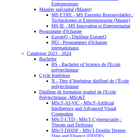
Entrepreneurs
Mastère spécialisé (Master)
MS ETRE - MS Energies Renouvelables :
Technologies et Entrepreneuriat (Master)
MS IE - MS Innovation et Entreprenariat
Programme d'échange
EuroteQ - Diplôme EuroteQ
PEI - Programmes d'échange
internationaux
Catalogue 2023 - 2024
Bachelor
BS - Bachelor of Science de l'Ecole
polytechnique
Cycle Ingénieur
X - Titre d’Ingénieur diplômé de l’École
polytechnique
Diplôme de formation gradué de l'Ecole
Polytechnique -MSc&T
MScT-AI-ViC - MScT-Artificial
Intelligence and Advanced Visual
Computing
MScT-CTD - MScT-Cybersecurity :
Threats and Defenses
MScT-DDDF - MScT-Double Degree
Data and Finance (DDDF)