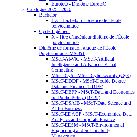
EuroteQ - Diplôme EuroteQ
Catalogue 2025 - 2026
Bachelor
BX - Bachelor of Science de l'Ecole
polytechnique
Cycle Ingénieur
X - Titre d’Ingénieur diplômé de l’École
polytechnique
Diplôme de formation gradué de l'Ecole
Polytechnique -MSc&T
MScT-AI-ViC - MScT-Artificial
Intelligence and Advanced Visual
Computing
MScT-CyS - MScT-Cybersecurity (CyS)
MScT-DDDF - MScT-Double Degree
Data and Finance (DDDF)
MScT-DEPP - MScT-Data and Economics
for Public Policy (DEPP)
MScT-DSAIB - MScT-Data Science and
AI for Business
MScT-EDACF - MScT-Economics, Data
Analytics and Corporate Finance
MScT-EESM - MScT-Environmental
Engineering and Sustainability
Management