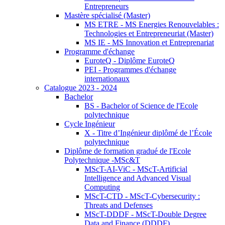
Entrepreneurs
Mastère spécialisé (Master)
MS ETRE - MS Energies Renouvelables :
Technologies et Entrepreneuriat (Master)
MS IE - MS Innovation et Entreprenariat
Programme d'échange
EuroteQ - Diplôme EuroteQ
PEI - Programmes d'échange
internationaux
Catalogue 2023 - 2024
Bachelor
BS - Bachelor of Science de l'Ecole
polytechnique
Cycle Ingénieur
X - Titre d’Ingénieur diplômé de l’École
polytechnique
Diplôme de formation gradué de l'Ecole
Polytechnique -MSc&T
MScT-AI-ViC - MScT-Artificial
Intelligence and Advanced Visual
Computing
MScT-CTD - MScT-Cybersecurity :
Threats and Defenses
MScT-DDDF - MScT-Double Degree
Data and Finance (DDDF)