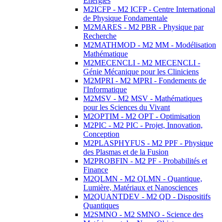
Energies
M2ICFP - M2 ICFP - Centre International
de Physique Fondamentale
M2MARES - M2 PBR - Physique par
Recherche
M2MATHMOD - M2 MM - Modélisation
Mathématique
M2MECENCLI - M2 MECENCLI -
Génie Mécanique pour les Cliniciens
M2MPRI - M2 MPRI - Fondements de
l'Informatique
M2MSV - M2 MSV - Mathématiques
pour les Sciences du Vivant
M2OPTIM - M2 OPT - Optimisation
M2PIC - M2 PIC - Projet, Innovation,
Conception
M2PLASPHYFUS - M2 PPF - Physique
des Plasmas et de la Fusion
M2PROBFIN - M2 PF - Probabilités et
Finance
M2QLMN - M2 QLMN - Quantique,
Lumière, Matériaux et Nanosciences
M2QUANTDEV - M2 QD - Dispositifs
Quantiques
M2SMNO - M2 SMNO - Science des