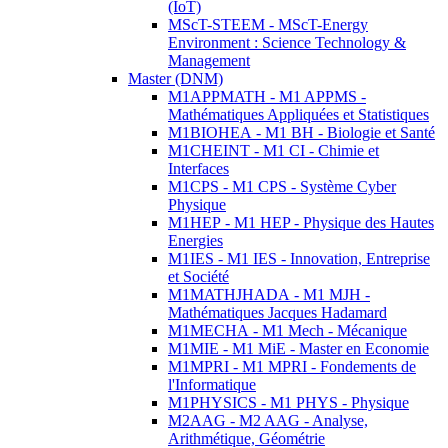
(IoT)
MScT-STEEM - MScT-Energy
Environment : Science Technology &
Management
Master (DNM)
M1APPMATH - M1 APPMS -
Mathématiques Appliquées et Statistiques
M1BIOHEA - M1 BH - Biologie et Santé
M1CHEINT - M1 CI - Chimie et
Interfaces
M1CPS - M1 CPS - Système Cyber
Physique
M1HEP - M1 HEP - Physique des Hautes
Energies
M1IES - M1 IES - Innovation, Entreprise
et Société
M1MATHJHADA - M1 MJH -
Mathématiques Jacques Hadamard
M1MECHA - M1 Mech - Mécanique
M1MIE - M1 MiE - Master en Economie
M1MPRI - M1 MPRI - Fondements de
l'Informatique
M1PHYSICS - M1 PHYS - Physique
M2AAG - M2 AAG - Analyse,
Arithmétique, Géométrie