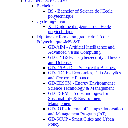
Catalogue 2019 - 2020
Bachelor
BS - Bachelor of Science de l'Ecole
polytechnique
Cycle Ingénieur
X - Diplôme d'ingénieur de l'Ecole
polytechnique
Diplôme de formation gradué de l'Ecole
Polytechnique -MSc&T
GD-AIM - Artificial Intelligence and
Advanced Visual Computing
GD-CYBSEC - Cybersecurity : Threats
and Defenses
GD-DSB - Data Science for Business
GD-EDCF - Economics, Data Analytics
and Corporate Finance
GD-EESTM - Energy Environment :
Science Technology & Management
GD-ESEM - Ecotechnologies for
Sustainability & Environment
Management
GD-IOT - Internet of Things : Innovation
and Management Program (IoT)
GD-SCUP - Smart Cities and Urban
Policy