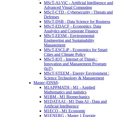
MScT-AI-ViC - Artificial Intelligence and
Advanced Visual Computing
MScT-CTD - Cybersecurity : Threats and
Defenses
MScT-DSB - Data Science for Business
MScT-EDACF - Economics, Data
Analytics and Corporate Finance
MScT-EESM - Environmental
Engineering and Sustainability
Management
MScT-ESCLiP - Economics for Smart
Cities and Climate Policy
MScT-IOT - Internet of Things :
Innovation and Management Program
(IoT)
MScT-STEEM - Energy Environment :
Science Technology & Management
Master (DNM)
M1APPMATH - M1 - Applied
Mathematics and statistics
M1BM - M1 Biomechanics
M1DATAAI - M1 Data AI - Data and
Artificial Intelligence
M1ECO - M1 Economie
M1ENERG - Master 1 Énergie