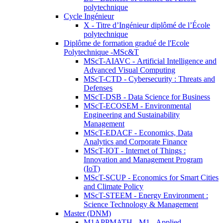
polytechnique
Cycle Ingénieur
X - Titre d’Ingénieur diplômé de l’École
polytechnique
Diplôme de formation gradué de l'Ecole
Polytechnique -MSc&T
MScT-AIAVC - Artificial Intelligence and
Advanced Visual Computing
MScT-CTD - Cybersecurity : Threats and
Defenses
MScT-DSB - Data Science for Business
MScT-ECOSEM - Environmental
Engineering and Sustainability
Management
MScT-EDACF - Economics, Data
Analytics and Corporate Finance
MScT-IOT - Internet of Things :
Innovation and Management Program
(IoT)
MScT-SCUP - Economics for Smart Cities
and Climate Policy
MScT-STEEM - Energy Environment :
Science Technology & Management
Master (DNM)
M1APPMATH - M1 - Applied