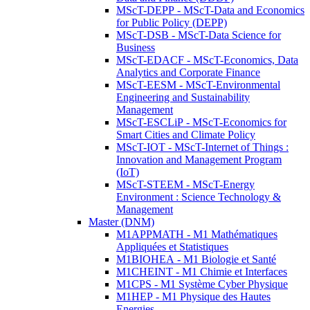
MScT-DEPP - MScT-Data and Economics
for Public Policy (DEPP)
MScT-DSB - MScT-Data Science for
Business
MScT-EDACF - MScT-Economics, Data
Analytics and Corporate Finance
MScT-EESM - MScT-Environmental
Engineering and Sustainability
Management
MScT-ESCLiP - MScT-Economics for
Smart Cities and Climate Policy
MScT-IOT - MScT-Internet of Things :
Innovation and Management Program
(IoT)
MScT-STEEM - MScT-Energy
Environment : Science Technology &
Management
Master (DNM)
M1APPMATH - M1 Mathématiques
Appliquées et Statistiques
M1BIOHEA - M1 Biologie et Santé
M1CHEINT - M1 Chimie et Interfaces
M1CPS - M1 Système Cyber Physique
M1HEP - M1 Physique des Hautes
Energies