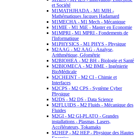
et Société
M1MATHJHADA - M1 MJH -
Mathématiques Jacques Hadamard
M1MECHA - M1 Mech - Mécanique
M1MIE - M1 MiE - Master en Economie
M1MPRI - M1 MPRI - Fondements de
l'Informatique
M1PHYSICS - M1 PHYS - Physique
M2AAG - M2 AAG - Analyse,
Arithmétique, Géométrie
M2BIOHEA - M2 BH - Biologie et Santé
M2BIOMECA - M2 BME - Ingénierie
BioMédicale
M2CHEINT - M2 CI - Chimie et
Interfaces
M2CPS - M2 CPS - Système Cyber
Physique
M2DS - M2 DS - Data Science
M2FLUIDS - M2 Fluids - Mécanique des
Fluides
M2GI - M2 GI-PLATO - Grandes
installations - Plasmas, Lasers,
Accélérateurs, Tokamaks
M2HEP - M2 HEP - Physique des Hautes