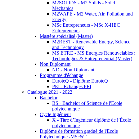
M2SOLIDS - M2 Solids - Solid
Mechanics
M2WAPE - M2 Water, Air, Pollution and
Energy
MSc Entrepreneurs - MSc X-HEC
Entrepreneurs
Mastère spécialisé (Master)
M2REST - Renewable Energy, Science
and Technology
MS ETRE - MS Energies Renouvelables :
Technologies & Entrepreneuriat (Master)
Non Diplomant
ND - Non Diplomant
Programme d'échange
EuroteQ - Diplôme EuroteQ
PEI - Echanges PEI
Catalogue 2021 - 2022
Bachelor
BS - Bachelor of Science de l'Ecole
polytechnique
Cycle Ingénieur
X - Titre d’Ingénieur diplômé de l’École
polytechnique
Diplôme de formation gradué de l'Ecole
Polytechnique -MSc&T