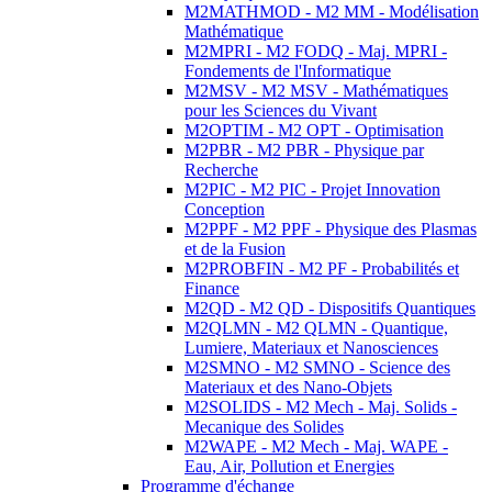
M2MATHMOD - M2 MM - Modélisation
Mathématique
M2MPRI - M2 FODQ - Maj. MPRI -
Fondements de l'Informatique
M2MSV - M2 MSV - Mathématiques
pour les Sciences du Vivant
M2OPTIM - M2 OPT - Optimisation
M2PBR - M2 PBR - Physique par
Recherche
M2PIC - M2 PIC - Projet Innovation
Conception
M2PPF - M2 PPF - Physique des Plasmas
et de la Fusion
M2PROBFIN - M2 PF - Probabilités et
Finance
M2QD - M2 QD - Dispositifs Quantiques
M2QLMN - M2 QLMN - Quantique,
Lumiere, Materiaux et Nanosciences
M2SMNO - M2 SMNO - Science des
Materiaux et des Nano-Objets
M2SOLIDS - M2 Mech - Maj. Solids -
Mecanique des Solides
M2WAPE - M2 Mech - Maj. WAPE -
Eau, Air, Pollution et Energies
Programme d'échange