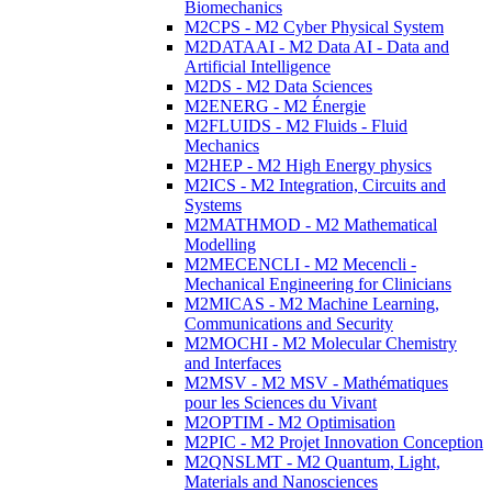
Biomechanics
M2CPS - M2 Cyber Physical System
M2DATAAI - M2 Data AI - Data and
Artificial Intelligence
M2DS - M2 Data Sciences
M2ENERG - M2 Énergie
M2FLUIDS - M2 Fluids - Fluid
Mechanics
M2HEP - M2 High Energy physics
M2ICS - M2 Integration, Circuits and
Systems
M2MATHMOD - M2 Mathematical
Modelling
M2MECENCLI - M2 Mecencli -
Mechanical Engineering for Clinicians
M2MICAS - M2 Machine Learning,
Communications and Security
M2MOCHI - M2 Molecular Chemistry
and Interfaces
M2MSV - M2 MSV - Mathématiques
pour les Sciences du Vivant
M2OPTIM - M2 Optimisation
M2PIC - M2 Projet Innovation Conception
M2QNSLMT - M2 Quantum, Light,
Materials and Nanosciences