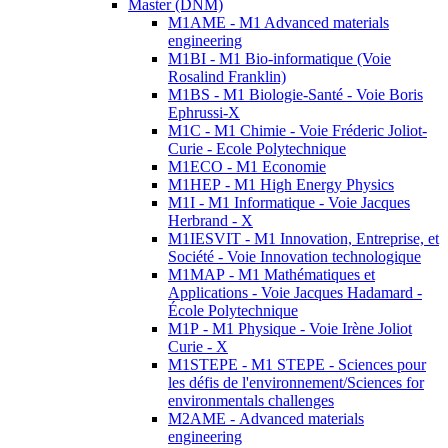
Master (DNM)
M1AME - M1 Advanced materials
engineering
M1BI - M1 Bio-informatique (Voie
Rosalind Franklin)
M1BS - M1 Biologie-Santé - Voie Boris
Ephrussi-X
M1C - M1 Chimie - Voie Fréderic Joliot-
Curie - Ecole Polytechnique
M1ECO - M1 Economie
M1HEP - M1 High Energy Physics
M1I - M1 Informatique - Voie Jacques
Herbrand - X
M1IESVIT - M1 Innovation, Entreprise, et
Société - Voie Innovation technologique
M1MAP - M1 Mathématiques et
Applications - Voie Jacques Hadamard -
École Polytechnique
M1P - M1 Physique - Voie Irène Joliot
Curie - X
M1STEPE - M1 STEPE - Sciences pour
les défis de l'environnement/Sciences for
environmentals challenges
M2AME - Advanced materials
engineering