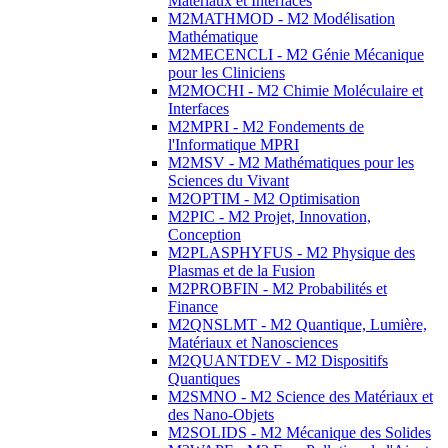
Matériaux et Interfaces
M2MATHMOD - M2 Modélisation
Mathématique
M2MECENCLI - M2 Génie Mécanique
pour les Cliniciens
M2MOCHI - M2 Chimie Moléculaire et
Interfaces
M2MPRI - M2 Fondements de
l'Informatique MPRI
M2MSV - M2 Mathématiques pour les
Sciences du Vivant
M2OPTIM - M2 Optimisation
M2PIC - M2 Projet, Innovation,
Conception
M2PLASPHYFUS - M2 Physique des
Plasmas et de la Fusion
M2PROBFIN - M2 Probabilités et
Finance
M2QNSLMT - M2 Quantique, Lumière,
Matériaux et Nanosciences
M2QUANTDEV - M2 Dispositifs
Quantiques
M2SMNO - M2 Science des Matériaux et
des Nano-Objets
M2SOLIDS - M2 Mécanique des Solides