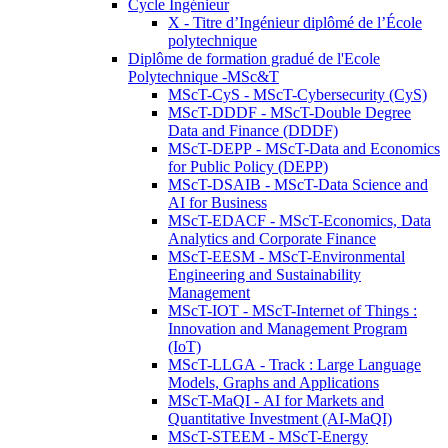
Cycle Ingénieur
X - Titre d’Ingénieur diplômé de l’École
polytechnique
Diplôme de formation gradué de l'Ecole
Polytechnique -MSc&T
MScT-CyS - MScT-Cybersecurity (CyS)
MScT-DDDF - MScT-Double Degree
Data and Finance (DDDF)
MScT-DEPP - MScT-Data and Economics
for Public Policy (DEPP)
MScT-DSAIB - MScT-Data Science and
AI for Business
MScT-EDACF - MScT-Economics, Data
Analytics and Corporate Finance
MScT-EESM - MScT-Environmental
Engineering and Sustainability
Management
MScT-IOT - MScT-Internet of Things :
Innovation and Management Program
(IoT)
MScT-LLGA - Track : Large Language
Models, Graphs and Applications
MScT-MaQI - AI for Markets and
Quantitative Investment (AI-MaQI)
MScT-STEEM - MScT-Energy