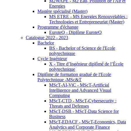
M2WAPE - M2 Eau, Pollution de l'Air et
Energies
Mastère spécialisé (Master)
MS ETRE - MS Energies Renouvelables :
Technologies et Entrepreneuriat (Master)
Programme d'échange
EuroteQ - Diplôme EuroteQ
Catalogue 2022 - 2023
Bachelor
BS - Bachelor of Science de l'Ecole
polytechnique
Cycle Ingénieur
X - Titre d’Ingénieur diplômé de l’École
polytechnique
Diplôme de formation gradué de l'Ecole
Polytechnique -MSc&T
MScT-AI-ViC - MScT-Artificial
Intelligence and Advanced Visual
Computing
MScT-CTD - MScT-Cybersecurity :
Threats and Defenses
MScT-DSB - MScT-Data Science for
Business
MScT-EDACF - MScT-Economics, Data
Analytics and Corporate Finance