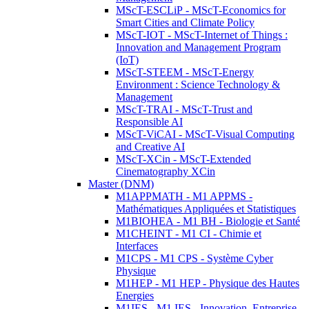
MScT-ESCLiP - MScT-Economics for
Smart Cities and Climate Policy
MScT-IOT - MScT-Internet of Things :
Innovation and Management Program
(IoT)
MScT-STEEM - MScT-Energy
Environment : Science Technology &
Management
MScT-TRAI - MScT-Trust and
Responsible AI
MScT-ViCAI - MScT-Visual Computing
and Creative AI
MScT-XCin - MScT-Extended
Cinematography XCin
Master (DNM)
M1APPMATH - M1 APPMS -
Mathématiques Appliquées et Statistiques
M1BIOHEA - M1 BH - Biologie et Santé
M1CHEINT - M1 CI - Chimie et
Interfaces
M1CPS - M1 CPS - Système Cyber
Physique
M1HEP - M1 HEP - Physique des Hautes
Energies
M1IES - M1 IES - Innovation, Entreprise