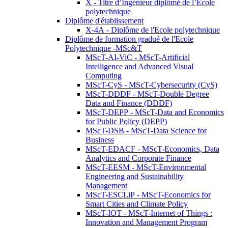
X - Titre d’Ingénieur diplômé de l’École
polytechnique
Diplôme d'établissement
X-4A - Diplôme de l'Ecole polytechnique
Diplôme de formation gradué de l'Ecole
Polytechnique -MSc&T
MScT-AI-ViC - MScT-Artificial
Intelligence and Advanced Visual
Computing
MScT-CyS - MScT-Cybersecurity (CyS)
MScT-DDDF - MScT-Double Degree
Data and Finance (DDDF)
MScT-DEPP - MScT-Data and Economics
for Public Policy (DEPP)
MScT-DSB - MScT-Data Science for
Business
MScT-EDACF - MScT-Economics, Data
Analytics and Corporate Finance
MScT-EESM - MScT-Environmental
Engineering and Sustainability
Management
MScT-ESCLiP - MScT-Economics for
Smart Cities and Climate Policy
MScT-IOT - MScT-Internet of Things :
Innovation and Management Program