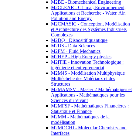
M2BE - Biomechanical Engineering
M2CLEAR - CLimat, Environnement,
Applications et Recherche - Water, Air,
Pollution and Energy
M2CMASIC - Conception, Modélisation
et Architecture des Systèmes Industriels
Complexes
M2DQ - Dispositif quantique
M2DS - Data Sciences
M2FM - Fluid Mechanics
M2HEP - High Energy physics
M2ITIE - Innovation Technologique :
ingénierie et entrepreneuriat
M2M4S - Modélisation Multiphysique
Multiéchelle des Matériaux et des
Structures
M2MAMSV - Master 2 Mathématiques et
Applications - Mathématiques pour les
Sciences du Vivant
M2MFSF - Mathématiques Financières :
Statistique et Finance
M2MM - Mathématiques de la
modélisation
M2MOCHI - Molecular Chemistry and
Interfaces