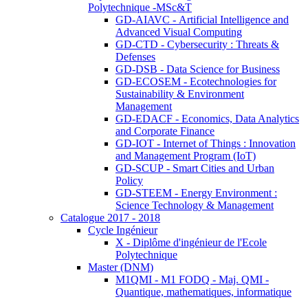
Polytechnique -MSc&T
GD-AIAVC - Artificial Intelligence and
Advanced Visual Computing
GD-CTD - Cybersecurity : Threats &
Defenses
GD-DSB - Data Science for Business
GD-ECOSEM - Ecotechnologies for
Sustainability & Environment
Management
GD-EDACF - Economics, Data Analytics
and Corporate Finance
GD-IOT - Internet of Things : Innovation
and Management Program (IoT)
GD-SCUP - Smart Cities and Urban
Policy
GD-STEEM - Energy Environment :
Science Technology & Management
Catalogue 2017 - 2018
Cycle Ingénieur
X - Diplôme d'ingénieur de l'Ecole
Polytechnique
Master (DNM)
M1QMI - M1 FODQ - Maj. QMI -
Quantique, mathematiques, informatique