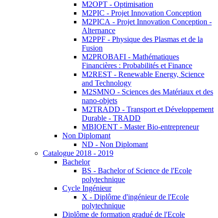
M2OPT - Optimisation
M2PIC - Projet Innovation Conception
M2PICA - Projet Innovation Conception -
Alternance
M2PPF - Physique des Plasmas et de la
Fusion
M2PROBAFI - Mathématiques
Financières : Probabilités et Finance
M2REST - Renewable Energy, Science
and Technology
M2SMNO - Sciences des Matériaux et des
nano-objets
M2TRADD - Transport et Développement
Durable - TRADD
MBIOENT - Master Bio-entrepreneur
Non Diplomant
ND - Non Diplomant
Catalogue 2018 - 2019
Bachelor
BS - Bachelor of Science de l'Ecole
polytechnique
Cycle Ingénieur
X - Diplôme d'ingénieur de l'Ecole
polytechnique
Diplôme de formation gradué de l'Ecole