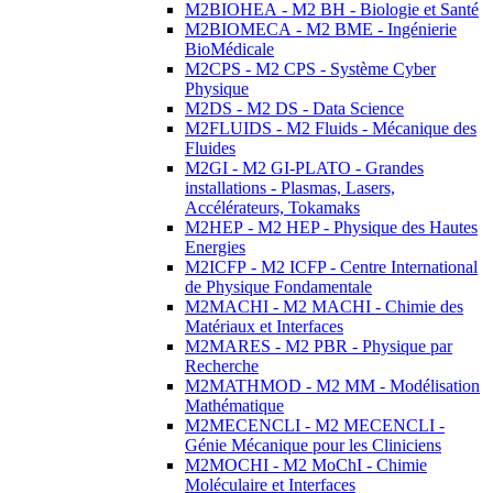
M2BIOHEA - M2 BH - Biologie et Santé
M2BIOMECA - M2 BME - Ingénierie
BioMédicale
M2CPS - M2 CPS - Système Cyber
Physique
M2DS - M2 DS - Data Science
M2FLUIDS - M2 Fluids - Mécanique des
Fluides
M2GI - M2 GI-PLATO - Grandes
installations - Plasmas, Lasers,
Accélérateurs, Tokamaks
M2HEP - M2 HEP - Physique des Hautes
Energies
M2ICFP - M2 ICFP - Centre International
de Physique Fondamentale
M2MACHI - M2 MACHI - Chimie des
Matériaux et Interfaces
M2MARES - M2 PBR - Physique par
Recherche
M2MATHMOD - M2 MM - Modélisation
Mathématique
M2MECENCLI - M2 MECENCLI -
Génie Mécanique pour les Cliniciens
M2MOCHI - M2 MoChI - Chimie
Moléculaire et Interfaces