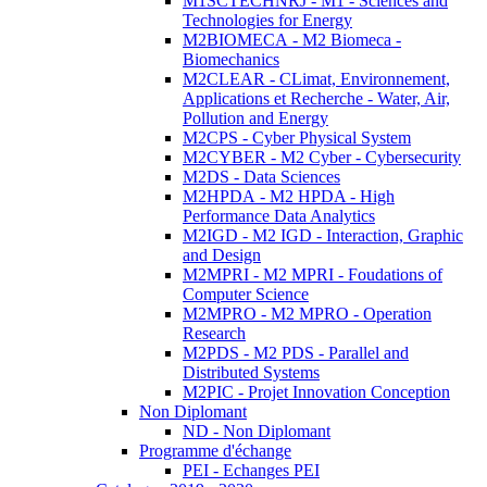
M1SCTECHNRJ - M1 - Sciences and
Technologies for Energy
M2BIOMECA - M2 Biomeca -
Biomechanics
M2CLEAR - CLimat, Environnement,
Applications et Recherche - Water, Air,
Pollution and Energy
M2CPS - Cyber Physical System
M2CYBER - M2 Cyber - Cybersecurity
M2DS - Data Sciences
M2HPDA - M2 HPDA - High
Performance Data Analytics
M2IGD - M2 IGD - Interaction, Graphic
and Design
M2MPRI - M2 MPRI - Foudations of
Computer Science
M2MPRO - M2 MPRO - Operation
Research
M2PDS - M2 PDS - Parallel and
Distributed Systems
M2PIC - Projet Innovation Conception
Non Diplomant
ND - Non Diplomant
Programme d'échange
PEI - Echanges PEI