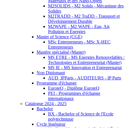
Matériaux et des Nano-Objets
M2SOLIDS - M2 Solids - Mécanique des
Solides
M2TRADD - M2 TraDD - Transport et
Développement Durable
M2WAPE - M2 WAPE - Eau, Air,
Pollution et Énergies
Master of Science (CGE)
MSc Entrepreneurs - MSc X-HEC
Entrepreneurs
Mastère spécialisé (Master)
MS ETRE - MS Energies Renouvelables :
Technologies et Entrepreneuriat (Master)
MS IE - MS Innovation et Entreprenariat
Non Diplomant
AUD_IPParis - AUDITEURS - IP Paris
Programme d'échange
EuroteQ - Diplôme EuroteQ
PEI - Programmes d'échange
internationaux
Catalogue 2024 - 2025
Bachelor
BX - Bachelor of Science de l'Ecole
polytechnique
Cycle Ingénieur