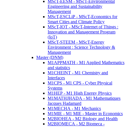
MScT-EESM - MScT-Environmental
Engineering and Sustainability
Management
MScT-ESCLiP - MScT-Economics for
Smart Cities and Climate Policy
MScT-IOT - MScT-Internet of Things :
Innovation and Management Program
(IoT)
MScT-STEEM - MScT-Energy
Environment : Science Technology &
Management
Master (DNM)
M1APPMATH - M1 Applied Mathematics
and statistics
M1CHEINT - M1 Chemistry and
Interfaces
M1CPS - M1 CPS - Cyber Physical
Systems
M1HEP - M1 High Energy Physics
M1MATHJHADA - M1 Mathematiques
Jacques Hadamard
M1MECHA - M1 Mechanics
M1MIE - M1 MIE - Master in Economics
M2BIOHEA - M2 Biology and Health
M2BIOMECA - M2 Biomeca -