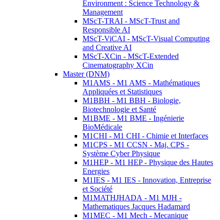
Environment : Science Technology &
Management
MScT-TRAI - MScT-Trust and
Responsible AI
MScT-ViCAI - MScT-Visual Computing
and Creative AI
MScT-XCin - MScT-Extended
Cinematography XCin
Master (DNM)
M1AMS - M1 AMS - Mathématiques
Appliquées et Statistiques
M1BBH - M1 BBH - Biologie,
Biotechnologie et Santé
M1BME - M1 BME - Ingénierie
BioMédicale
M1CHI - M1 CHI - Chimie et Interfaces
M1CPS - M1 CCSN - Maj. CPS -
Système Cyber Physique
M1HEP - M1 HEP - Physique des Hautes
Energies
M1IES - M1 IES - Innovation, Entreprise
et Société
M1MATHJHADA - M1 MJH -
Mathematiques Jacques Hadamard
M1MEC - M1 Mech - Mecanique