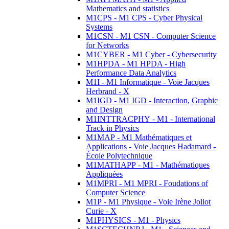
Mathematics and statistics
M1CPS - M1 CPS - Cyber Physical
Systems
M1CSN - M1 CSN - Computer Science
for Networks
M1CYBER - M1 Cyber - Cybersecurity
M1HPDA - M1 HPDA - High
Performance Data Analytics
M1I - M1 Informatique - Voie Jacques
Herbrand - X
M1IGD - M1 IGD - Interaction, Graphic
and Design
M1INTTRACPHY - M1 - International
Track in Physics
M1MAP - M1 Mathématiques et
Applications - Voie Jacques Hadamard -
École Polytechnique
M1MATHAPP - M1 - Mathématiques
Appliquées
M1MPRI - M1 MPRI - Foudations of
Computer Science
M1P - M1 Physique - Voie Irène Joliot
Curie - X
M1PHYSICS - M1 - Physics