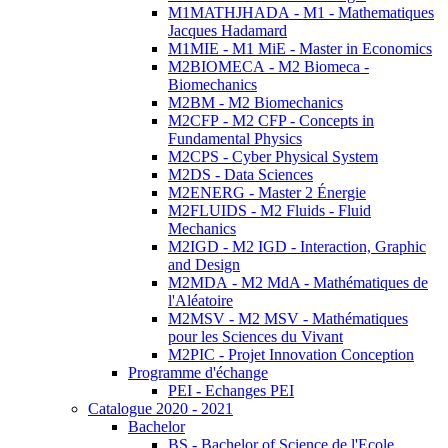
M1MATHJHADA - M1 - Mathematiques
Jacques Hadamard
M1MIE - M1 MiE - Master in Economics
M2BIOMECA - M2 Biomeca -
Biomechanics
M2BM - M2 Biomechanics
M2CFP - M2 CFP - Concepts in
Fundamental Physics
M2CPS - Cyber Physical System
M2DS - Data Sciences
M2ENERG - Master 2 Énergie
M2FLUIDS - M2 Fluids - Fluid
Mechanics
M2IGD - M2 IGD - Interaction, Graphic
and Design
M2MDA - M2 MdA - Mathématiques de
l'Aléatoire
M2MSV - M2 MSV - Mathématiques
pour les Sciences du Vivant
M2PIC - Projet Innovation Conception
Programme d'échange
PEI - Echanges PEI
Catalogue 2020 - 2021
Bachelor
BS - Bachelor of Science de l'Ecole