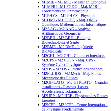
M1MIE - M1 MiE - Master en Economie
M1MPRI - M1 FODQ - Maj. MPRI -
Fondements de l'Informatique
M1PHYS - M1 PHYS - Physique
M1QMI - M1 FODQ - Maj. QMI -
Quantique, Mathematiques, Informatique
M2AAG - M2 AAG - Analyse,
Arithmétique, Géométrie
M2BBH - M2 BBH - Biologie,
Biotechnologie et Santé
M2BME - M2 BME - Ingénierie
BioMédicale
M2CHI - M2 CHI - Chimie et Interfaces
M2CPS - M2 CCSN - Maj. CPS -
Système Cyber Physique
M2DS - M2 DS - Science des données
M2FLUIDS - M2 Mech - Maj. Fluids -
Mecanique des Fluides
M2GIPLATO - M2 GI-PLATO - Grandes
installations - Plasmas, Lasers,
Accélérateurs, Tokamaks
M2HEP - M2 HEP - Physique des Hautes
Energies
M2ICFP - M2 ICFP - Centre International
de Physique Fondamentale