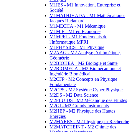
M1IES - M1 Innovation, Entreprise et
Société
M1MATHJHADA - M1 Mathématiques
Jacques Hadamard
M1MECHA - M1 Mécanique
M1MIE - M1 en Economie
M1MPRI - M1 Fondements de
l'Informatique MPRI
M1PHYSICS - M1 Physique
M2AAG - M2 Analyse, Arithmétique,
Géométrie
M2BIOHEA - M2 Biologie et Santé
M2BIOMECA - M2 Biomécanique et
Ingéniérie Biomédical
M2CFP - M2 Concepts en Physique
Fondamentale
M2CPS - M2 Système Cyber Physique
M2DS - M2 Data Science
M2FLUIDS - M2 Mécanique des Fluides
M2GI - M2 Grands Instruments
M2HEP - M2 Physique des Hautes
Energies
M2MARES - M2 Physique par Recherche
M2MATCHEINT - M2 Chimie des