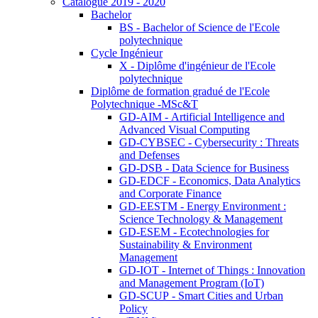
Catalogue 2019 - 2020
Bachelor
BS - Bachelor of Science de l'Ecole
polytechnique
Cycle Ingénieur
X - Diplôme d'ingénieur de l'Ecole
polytechnique
Diplôme de formation gradué de l'Ecole
Polytechnique -MSc&T
GD-AIM - Artificial Intelligence and
Advanced Visual Computing
GD-CYBSEC - Cybersecurity : Threats
and Defenses
GD-DSB - Data Science for Business
GD-EDCF - Economics, Data Analytics
and Corporate Finance
GD-EESTM - Energy Environment :
Science Technology & Management
GD-ESEM - Ecotechnologies for
Sustainability & Environment
Management
GD-IOT - Internet of Things : Innovation
and Management Program (IoT)
GD-SCUP - Smart Cities and Urban
Policy