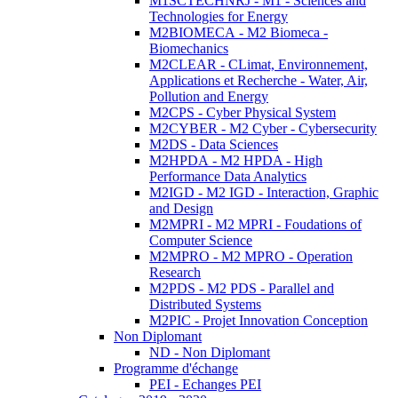
M1SCTECHNRJ - M1 - Sciences and
Technologies for Energy
M2BIOMECA - M2 Biomeca -
Biomechanics
M2CLEAR - CLimat, Environnement,
Applications et Recherche - Water, Air,
Pollution and Energy
M2CPS - Cyber Physical System
M2CYBER - M2 Cyber - Cybersecurity
M2DS - Data Sciences
M2HPDA - M2 HPDA - High
Performance Data Analytics
M2IGD - M2 IGD - Interaction, Graphic
and Design
M2MPRI - M2 MPRI - Foudations of
Computer Science
M2MPRO - M2 MPRO - Operation
Research
M2PDS - M2 PDS - Parallel and
Distributed Systems
M2PIC - Projet Innovation Conception
Non Diplomant
ND - Non Diplomant
Programme d'échange
PEI - Echanges PEI