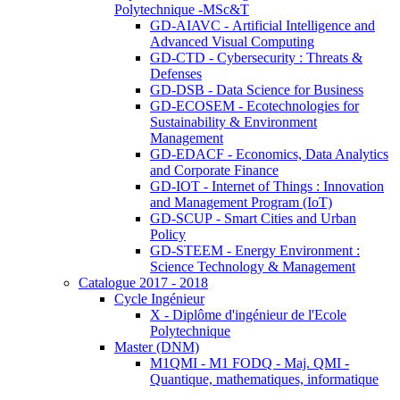
Polytechnique -MSc&T
GD-AIAVC - Artificial Intelligence and
Advanced Visual Computing
GD-CTD - Cybersecurity : Threats &
Defenses
GD-DSB - Data Science for Business
GD-ECOSEM - Ecotechnologies for
Sustainability & Environment
Management
GD-EDACF - Economics, Data Analytics
and Corporate Finance
GD-IOT - Internet of Things : Innovation
and Management Program (IoT)
GD-SCUP - Smart Cities and Urban
Policy
GD-STEEM - Energy Environment :
Science Technology & Management
Catalogue 2017 - 2018
Cycle Ingénieur
X - Diplôme d'ingénieur de l'Ecole
Polytechnique
Master (DNM)
M1QMI - M1 FODQ - Maj. QMI -
Quantique, mathematiques, informatique