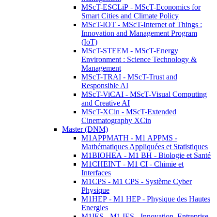
MScT-ESCLiP - MScT-Economics for
Smart Cities and Climate Policy
MScT-IOT - MScT-Internet of Things :
Innovation and Management Program
(IoT)
MScT-STEEM - MScT-Energy
Environment : Science Technology &
Management
MScT-TRAI - MScT-Trust and
Responsible AI
MScT-ViCAI - MScT-Visual Computing
and Creative AI
MScT-XCin - MScT-Extended
Cinematography XCin
Master (DNM)
M1APPMATH - M1 APPMS -
Mathématiques Appliquées et Statistiques
M1BIOHEA - M1 BH - Biologie et Santé
M1CHEINT - M1 CI - Chimie et
Interfaces
M1CPS - M1 CPS - Système Cyber
Physique
M1HEP - M1 HEP - Physique des Hautes
Energies
M1IES - M1 IES - Innovation, Entreprise