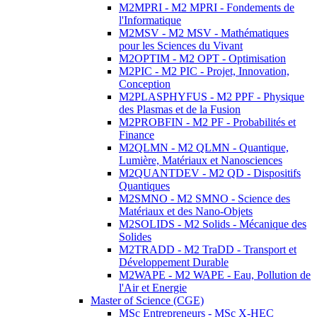
M2MPRI - M2 MPRI - Fondements de
l'Informatique
M2MSV - M2 MSV - Mathématiques
pour les Sciences du Vivant
M2OPTIM - M2 OPT - Optimisation
M2PIC - M2 PIC - Projet, Innovation,
Conception
M2PLASPHYFUS - M2 PPF - Physique
des Plasmas et de la Fusion
M2PROBFIN - M2 PF - Probabilités et
Finance
M2QLMN - M2 QLMN - Quantique,
Lumière, Matériaux et Nanosciences
M2QUANTDEV - M2 QD - Dispositifs
Quantiques
M2SMNO - M2 SMNO - Science des
Matériaux et des Nano-Objets
M2SOLIDS - M2 Solids - Mécanique des
Solides
M2TRADD - M2 TraDD - Transport et
Développement Durable
M2WAPE - M2 WAPE - Eau, Pollution de
l'Air et Energie
Master of Science (CGE)
MSc Entrepreneurs - MSc X-HEC