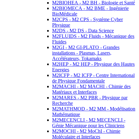
M2BIOHEA - M2 BH - Biologie et Santé
M2BIOMECA - M2 BME - Ingénierie
BioMédicale
M2CPS - M2 CPS - Système Cyber
Physique
M2DS - M2 DS - Data Science
M2FLUIDS - M2 Fluids - Mécanique des
Fluides
M2GI - M2 GI-PLATO - Grandes
installations - Plasmas, Lasers,
Accélérateurs, Tokamaks
M2HEP - M2 HEP - Physique des Hautes
Energies
M2ICFP - M2 ICFP - Centre International
de Physique Fondamentale
M2MACHI - M2 MACHI - Chimie des
Matériaux et Interfaces
M2MARES - M2 PBR - Physique par
Recherche
M2MATHMOD - M2 MM - Modélisation
Mathématique
M2MECENCLI - M2 MECENCLI -
Génie Mécanique pour les Cliniciens
M2MOCHI - M2 MoChI - Chimie
Moléculaire et Interfaces