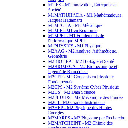
M1IES - M1 Innovation, Entreprise et
Société
M1MATHJHADA - M1 Mathématiques
Jacques Hadamard
M1MECHA - M1 Mécanique
M1MIE - M1 en Economie
M1MPRI - M1 Fondements de
l'Informatique MPRI
M1PHYSICS - M1 Physique
M2AAG - M2 Analyse, Arithmétique,
Géométrie
M2BIOHEA - M2 Biologie et Santé
M2BIOMECA - M2 Biomécanique et
Ingéniérie Biomédical
M2CFP - M2 Concepts en Physique
Fondamentale
M2CPS - M2 Système Cyber Physique
M2DS - M2 Data Science
M2FLUIDS - M2 Mécanique des Fluides
M2GI - M2 Grands Instruments
M2HEP - M2 Physique des Hautes
Energies
M2MARES - M2 Physique par Recherche
M2MATCHEINT - M2 Chimie des