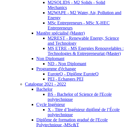
M2SOLIDS - M2 Solids - Solid
Mechanics
M2WAPE - M2 Water, Air, Pollution and
Energy
MSc Entrepreneurs - MSc X-HEC
Entrepreneurs
Mastère spécialisé (Master)
M2REST - Renewable Energy, Science
and Technology
MS ETRE - MS Energies Renouvelables :
Technologies & Entrepreneuriat (Master)
Non Diplomant
ND - Non Diplomant
Programme d'échange
EuroteQ - Diplôme EuroteQ
PEI - Echanges PEI
Catalogue 2021 - 2022
Bachelor
BS - Bachelor of Science de l'Ecole
polytechnique
Cycle Ingénieur
X - Titre d’Ingénieur diplômé de l’École
polytechnique
Diplôme de formation gradué de l'Ecole
Polytechnique -MSc&T