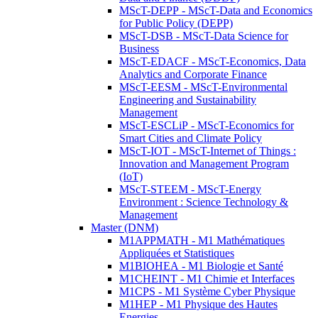
MScT-DEPP - MScT-Data and Economics
for Public Policy (DEPP)
MScT-DSB - MScT-Data Science for
Business
MScT-EDACF - MScT-Economics, Data
Analytics and Corporate Finance
MScT-EESM - MScT-Environmental
Engineering and Sustainability
Management
MScT-ESCLiP - MScT-Economics for
Smart Cities and Climate Policy
MScT-IOT - MScT-Internet of Things :
Innovation and Management Program
(IoT)
MScT-STEEM - MScT-Energy
Environment : Science Technology &
Management
Master (DNM)
M1APPMATH - M1 Mathématiques
Appliquées et Statistiques
M1BIOHEA - M1 Biologie et Santé
M1CHEINT - M1 Chimie et Interfaces
M1CPS - M1 Système Cyber Physique
M1HEP - M1 Physique des Hautes
Energies