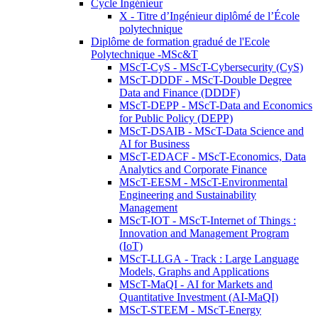
Cycle Ingénieur
X - Titre d’Ingénieur diplômé de l’École
polytechnique
Diplôme de formation gradué de l'Ecole
Polytechnique -MSc&T
MScT-CyS - MScT-Cybersecurity (CyS)
MScT-DDDF - MScT-Double Degree
Data and Finance (DDDF)
MScT-DEPP - MScT-Data and Economics
for Public Policy (DEPP)
MScT-DSAIB - MScT-Data Science and
AI for Business
MScT-EDACF - MScT-Economics, Data
Analytics and Corporate Finance
MScT-EESM - MScT-Environmental
Engineering and Sustainability
Management
MScT-IOT - MScT-Internet of Things :
Innovation and Management Program
(IoT)
MScT-LLGA - Track : Large Language
Models, Graphs and Applications
MScT-MaQI - AI for Markets and
Quantitative Investment (AI-MaQI)
MScT-STEEM - MScT-Energy