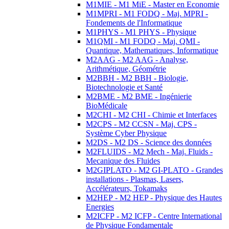
M1MIE - M1 MiE - Master en Economie
M1MPRI - M1 FODQ - Maj. MPRI -
Fondements de l'Informatique
M1PHYS - M1 PHYS - Physique
M1QMI - M1 FODQ - Maj. QMI -
Quantique, Mathematiques, Informatique
M2AAG - M2 AAG - Analyse,
Arithmétique, Géométrie
M2BBH - M2 BBH - Biologie,
Biotechnologie et Santé
M2BME - M2 BME - Ingénierie
BioMédicale
M2CHI - M2 CHI - Chimie et Interfaces
M2CPS - M2 CCSN - Maj. CPS -
Système Cyber Physique
M2DS - M2 DS - Science des données
M2FLUIDS - M2 Mech - Maj. Fluids -
Mecanique des Fluides
M2GIPLATO - M2 GI-PLATO - Grandes
installations - Plasmas, Lasers,
Accélérateurs, Tokamaks
M2HEP - M2 HEP - Physique des Hautes
Energies
M2ICFP - M2 ICFP - Centre International
de Physique Fondamentale