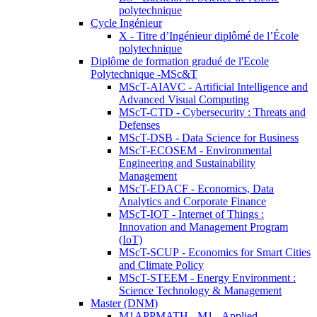
polytechnique
Cycle Ingénieur
X - Titre d’Ingénieur diplômé de l’École
polytechnique
Diplôme de formation gradué de l'Ecole
Polytechnique -MSc&T
MScT-AIAVC - Artificial Intelligence and
Advanced Visual Computing
MScT-CTD - Cybersecurity : Threats and
Defenses
MScT-DSB - Data Science for Business
MScT-ECOSEM - Environmental
Engineering and Sustainability
Management
MScT-EDACF - Economics, Data
Analytics and Corporate Finance
MScT-IOT - Internet of Things :
Innovation and Management Program
(IoT)
MScT-SCUP - Economics for Smart Cities
and Climate Policy
MScT-STEEM - Energy Environment :
Science Technology & Management
Master (DNM)
M1APPMATH - M1 - Applied