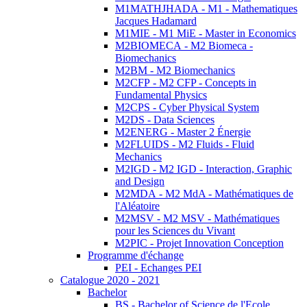
M1MATHJHADA - M1 - Mathematiques
Jacques Hadamard
M1MIE - M1 MiE - Master in Economics
M2BIOMECA - M2 Biomeca -
Biomechanics
M2BM - M2 Biomechanics
M2CFP - M2 CFP - Concepts in
Fundamental Physics
M2CPS - Cyber Physical System
M2DS - Data Sciences
M2ENERG - Master 2 Énergie
M2FLUIDS - M2 Fluids - Fluid
Mechanics
M2IGD - M2 IGD - Interaction, Graphic
and Design
M2MDA - M2 MdA - Mathématiques de
l'Aléatoire
M2MSV - M2 MSV - Mathématiques
pour les Sciences du Vivant
M2PIC - Projet Innovation Conception
Programme d'échange
PEI - Echanges PEI
Catalogue 2020 - 2021
Bachelor
BS - Bachelor of Science de l'Ecole