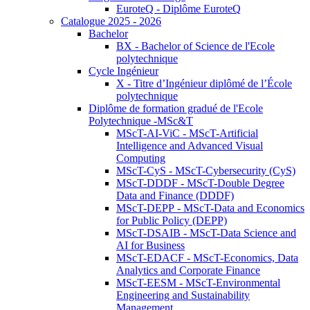
EuroteQ - Diplôme EuroteQ
Catalogue 2025 - 2026
Bachelor
BX - Bachelor of Science de l'Ecole
polytechnique
Cycle Ingénieur
X - Titre d’Ingénieur diplômé de l’École
polytechnique
Diplôme de formation gradué de l'Ecole
Polytechnique -MSc&T
MScT-AI-ViC - MScT-Artificial
Intelligence and Advanced Visual
Computing
MScT-CyS - MScT-Cybersecurity (CyS)
MScT-DDDF - MScT-Double Degree
Data and Finance (DDDF)
MScT-DEPP - MScT-Data and Economics
for Public Policy (DEPP)
MScT-DSAIB - MScT-Data Science and
AI for Business
MScT-EDACF - MScT-Economics, Data
Analytics and Corporate Finance
MScT-EESM - MScT-Environmental
Engineering and Sustainability
Management