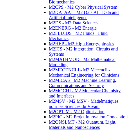
Biomechanics
M2CPS - M2 Cyber Physical System
M2DATAAI - M2 Data AI - Data and
Artificial Intelligence
M2DS - M2 Data Sciences
M2ENERG - M2 Énergie
M2FLUIDS - M2 Fluids - Fluid
Mechanics
M2HEP - M2 High Energy physics
M2ICS - M2 Integration, Circuits and
Systems
M2MATHMOD - M2 Mathematical
Modelling
M2MECENCLI - M2 Mecencli -
Mechanical Engineering for Clinicians
M2MICAS - M2 Machine Learning,
Communications and Security
M2MOCHI - M2 Molecular Chemistry
and Interfaces
M2MSV - M2 MSV - Mathématiques
pour les Sciences du Vivant
M2OPTIM - M2 Optimisation
M2PIC - M2 Projet Innovation Conception
M2QNSLMT - M2 Quantum, Light,
Materials and Nanosciences