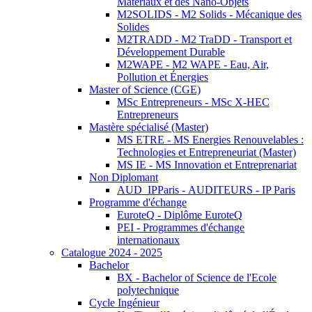
Matériaux et des Nano-Objets
M2SOLIDS - M2 Solids - Mécanique des
Solides
M2TRADD - M2 TraDD - Transport et
Développement Durable
M2WAPE - M2 WAPE - Eau, Air,
Pollution et Énergies
Master of Science (CGE)
MSc Entrepreneurs - MSc X-HEC
Entrepreneurs
Mastère spécialisé (Master)
MS ETRE - MS Energies Renouvelables :
Technologies et Entrepreneuriat (Master)
MS IE - MS Innovation et Entreprenariat
Non Diplomant
AUD_IPParis - AUDITEURS - IP Paris
Programme d'échange
EuroteQ - Diplôme EuroteQ
PEI - Programmes d'échange
internationaux
Catalogue 2024 - 2025
Bachelor
BX - Bachelor of Science de l'Ecole
polytechnique
Cycle Ingénieur