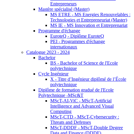
Entrepreneurs
Mastère spécialisé (Master)
MS ETRE - MS Energies Renouvelables :
Technologies et Entrepreneuriat (Master)
MS IE - MS Innovation et Entreprenariat
Programme d'échange
EuroteQ - Diplôme EuroteQ
PEI - Programmes d'échange
internationaux
Catalogue 2023 - 2024
Bachelor
BS - Bachelor of Science de l'Ecole
polytechnique
Cycle Ingénieur
X - Titre d’Ingénieur diplômé de l’École
polytechnique
Diplôme de formation gradué de l'Ecole
Polytechnique -MSc&T
MScT-AI-ViC - MScT-Artificial
Intelligence and Advanced Visual
Computing
MScT-CTD - MScT-Cybersecurity :
Threats and Defenses
MScT-DDDF - MScT-Double Degree
Data and Finance (DDDF)