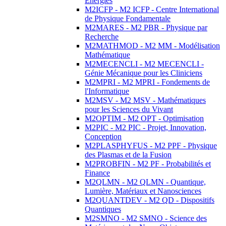
Energies
M2ICFP - M2 ICFP - Centre International
de Physique Fondamentale
M2MARES - M2 PBR - Physique par
Recherche
M2MATHMOD - M2 MM - Modélisation
Mathématique
M2MECENCLI - M2 MECENCLI -
Génie Mécanique pour les Cliniciens
M2MPRI - M2 MPRI - Fondements de
l'Informatique
M2MSV - M2 MSV - Mathématiques
pour les Sciences du Vivant
M2OPTIM - M2 OPT - Optimisation
M2PIC - M2 PIC - Projet, Innovation,
Conception
M2PLASPHYFUS - M2 PPF - Physique
des Plasmas et de la Fusion
M2PROBFIN - M2 PF - Probabilités et
Finance
M2QLMN - M2 QLMN - Quantique,
Lumière, Matériaux et Nanosciences
M2QUANTDEV - M2 QD - Dispositifs
Quantiques
M2SMNO - M2 SMNO - Science des