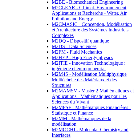
M2BE - Biomechanical Engineering
M2CLEAR - CLimat, Environnement,
Applications et Recherche - Water, Air,
Pollution and Energy
M2CMASIC - Conception, Modélisation
et Architecture des Systèmes Industriels
Complexes
M2DQ - Dispositif quantique
M2DS - Data Sciences
M2FM - Fluid Mechanics
M2HEP - High Energy physics
M2ITIE - Innovation Technologique :
ingénierie et entrepreneuriat
M2M4S - Modélisation Multiphysique
Multiéchelle des Matériaux et des
Structures
M2MAMSV - Master 2 Mathématiques et
Applications - Mathématiques pour les
Sciences du Vivant
M2MFSF - Mathématiques Financières :
Statistique et Finance
M2MM - Mathématiques de la
modélisation
M2MOCHI - Molecular Chemistry and
Interfaces