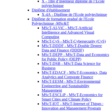
X - Titre d’Ingénieur diplômé de l’École
polytechnique
Diplôme d'établissement
X-4A - Diplôme de l'Ecole polytechnique
Diplôme de formation gradué de l'Ecole
Polytechnique -MSc&T
MScT-AI-ViC - MScT-Artificial
Intelligence and Advanced Visual
Computing
MScT-CyS - MScT-Cybersecurity (CyS)
MScT-DDDF - MScT-Double Degree
Data and Finance (DDDF)
MScT-DEPP - MScT-Data and Economics
for Public Policy (DEPP)
MScT-DSB - MScT-Data Science for
Business
MScT-EDACF - MScT-Economics, Data
Analytics and Corporate Finance
MScT-EESM - MScT-Environmental
Engineering and Sustainability
Management
MScT-ESCLiP - MScT-Economics for
Smart Cities and Climate Policy
MScT-IOT - MScT-Internet of Things :
Innovation and Management Program