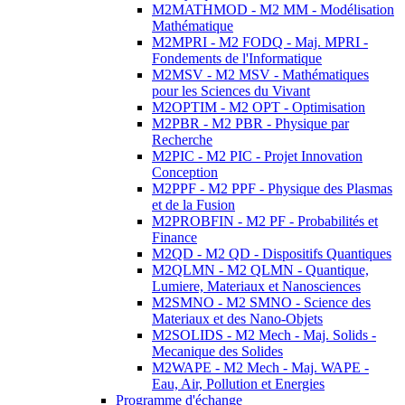
M2MATHMOD - M2 MM - Modélisation
Mathématique
M2MPRI - M2 FODQ - Maj. MPRI -
Fondements de l'Informatique
M2MSV - M2 MSV - Mathématiques
pour les Sciences du Vivant
M2OPTIM - M2 OPT - Optimisation
M2PBR - M2 PBR - Physique par
Recherche
M2PIC - M2 PIC - Projet Innovation
Conception
M2PPF - M2 PPF - Physique des Plasmas
et de la Fusion
M2PROBFIN - M2 PF - Probabilités et
Finance
M2QD - M2 QD - Dispositifs Quantiques
M2QLMN - M2 QLMN - Quantique,
Lumiere, Materiaux et Nanosciences
M2SMNO - M2 SMNO - Science des
Materiaux et des Nano-Objets
M2SOLIDS - M2 Mech - Maj. Solids -
Mecanique des Solides
M2WAPE - M2 Mech - Maj. WAPE -
Eau, Air, Pollution et Energies
Programme d'échange