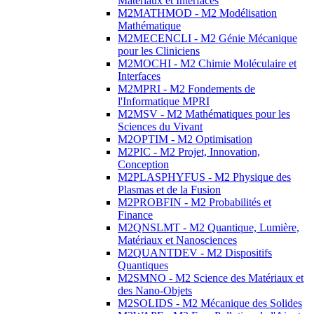
Matériaux et Interfaces
M2MATHMOD - M2 Modélisation
Mathématique
M2MECENCLI - M2 Génie Mécanique
pour les Cliniciens
M2MOCHI - M2 Chimie Moléculaire et
Interfaces
M2MPRI - M2 Fondements de
l'Informatique MPRI
M2MSV - M2 Mathématiques pour les
Sciences du Vivant
M2OPTIM - M2 Optimisation
M2PIC - M2 Projet, Innovation,
Conception
M2PLASPHYFUS - M2 Physique des
Plasmas et de la Fusion
M2PROBFIN - M2 Probabilités et
Finance
M2QNSLMT - M2 Quantique, Lumière,
Matériaux et Nanosciences
M2QUANTDEV - M2 Dispositifs
Quantiques
M2SMNO - M2 Science des Matériaux et
des Nano-Objets
M2SOLIDS - M2 Mécanique des Solides