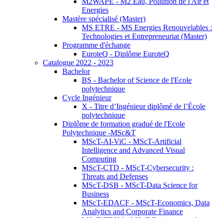
M2WAPE - M2 Eau, Pollution de l'Air et
Energies
Mastère spécialisé (Master)
MS ETRE - MS Energies Renouvelables :
Technologies et Entrepreneuriat (Master)
Programme d'échange
EuroteQ - Diplôme EuroteQ
Catalogue 2022 - 2023
Bachelor
BS - Bachelor of Science de l'Ecole
polytechnique
Cycle Ingénieur
X - Titre d’Ingénieur diplômé de l’École
polytechnique
Diplôme de formation gradué de l'Ecole
Polytechnique -MSc&T
MScT-AI-ViC - MScT-Artificial
Intelligence and Advanced Visual
Computing
MScT-CTD - MScT-Cybersecurity :
Threats and Defenses
MScT-DSB - MScT-Data Science for
Business
MScT-EDACF - MScT-Economics, Data
Analytics and Corporate Finance