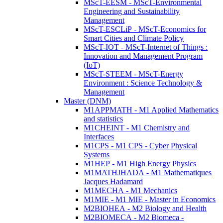
MScT-EESM - MScT-Environmental
Engineering and Sustainability
Management
MScT-ESCLiP - MScT-Economics for
Smart Cities and Climate Policy
MScT-IOT - MScT-Internet of Things :
Innovation and Management Program
(IoT)
MScT-STEEM - MScT-Energy
Environment : Science Technology &
Management
Master (DNM)
M1APPMATH - M1 Applied Mathematics
and statistics
M1CHEINT - M1 Chemistry and
Interfaces
M1CPS - M1 CPS - Cyber Physical
Systems
M1HEP - M1 High Energy Physics
M1MATHJHADA - M1 Mathematiques
Jacques Hadamard
M1MECHA - M1 Mechanics
M1MIE - M1 MIE - Master in Economics
M2BIOHEA - M2 Biology and Health
M2BIOMECA - M2 Biomeca -