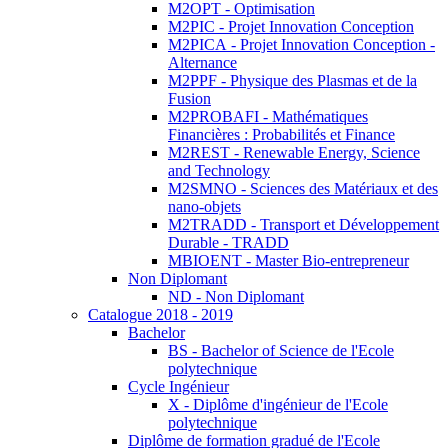
M2OPT - Optimisation
M2PIC - Projet Innovation Conception
M2PICA - Projet Innovation Conception -
Alternance
M2PPF - Physique des Plasmas et de la
Fusion
M2PROBAFI - Mathématiques
Financières : Probabilités et Finance
M2REST - Renewable Energy, Science
and Technology
M2SMNO - Sciences des Matériaux et des
nano-objets
M2TRADD - Transport et Développement
Durable - TRADD
MBIOENT - Master Bio-entrepreneur
Non Diplomant
ND - Non Diplomant
Catalogue 2018 - 2019
Bachelor
BS - Bachelor of Science de l'Ecole
polytechnique
Cycle Ingénieur
X - Diplôme d'ingénieur de l'Ecole
polytechnique
Diplôme de formation gradué de l'Ecole