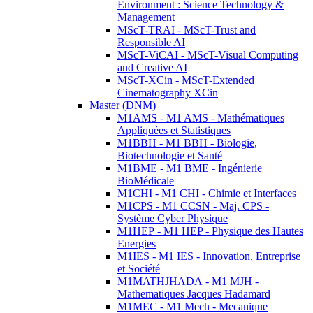
Environment : Science Technology &
Management
MScT-TRAI - MScT-Trust and
Responsible AI
MScT-ViCAI - MScT-Visual Computing
and Creative AI
MScT-XCin - MScT-Extended
Cinematography XCin
Master (DNM)
M1AMS - M1 AMS - Mathématiques
Appliquées et Statistiques
M1BBH - M1 BBH - Biologie,
Biotechnologie et Santé
M1BME - M1 BME - Ingénierie
BioMédicale
M1CHI - M1 CHI - Chimie et Interfaces
M1CPS - M1 CCSN - Maj. CPS -
Système Cyber Physique
M1HEP - M1 HEP - Physique des Hautes
Energies
M1IES - M1 IES - Innovation, Entreprise
et Société
M1MATHJHADA - M1 MJH -
Mathematiques Jacques Hadamard
M1MEC - M1 Mech - Mecanique