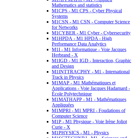
Mathematics and statistics
M1CPS - M1 CPS - Cyber Physical
Systems
M1CSN - M1 CSN - Computer Science
for Networks
M1CYBER - M1 Cyber - Cybersecurity
M1HPDA - M1 HPDA - High
Performance Data Analytics
M1I - M1 Informatique - Voie Jacques
Herbrand - X
M1IGD - M1 IGD - Interaction, Graphic
and Design
M1INTTRACPHY - M1 - International
Track in Physics
M1MAP - M1 Mathématiques et
Applications - Voie Jacques Hadamard -
École Polytechnique
M1MATHAPP - M1 - Mathématiques
Appliquées
M1MPRI - M1 MPRI - Foudations of
Computer Science
M1P - M1 Physique - Voie Irène Joliot
Curie - X
M1PHYSICS - M1 - Physics