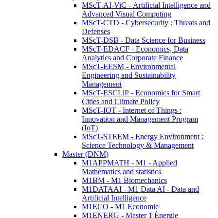
MScT-AI-ViC - Artificial Intelligence and
Advanced Visual Computing
MScT-CTD - Cybersecurity : Threats and
Defenses
MScT-DSB - Data Science for Business
MScT-EDACF - Economics, Data
Analytics and Corporate Finance
MScT-EESM - Environmental
Engineering and Sustainability
Management
MScT-ESCLiP - Economics for Smart
Cities and Climate Policy
MScT-IOT - Internet of Things :
Innovation and Management Program
(IoT)
MScT-STEEM - Energy Environment :
Science Technology & Management
Master (DNM)
M1APPMATH - M1 - Applied
Mathematics and statistics
M1BM - M1 Biomechanics
M1DATAAI - M1 Data AI - Data and
Artificial Intelligence
M1ECO - M1 Economie
M1ENERG - Master 1 Énergie