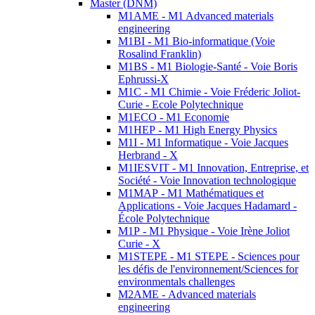
Master (DNM)
M1AME - M1 Advanced materials
engineering
M1BI - M1 Bio-informatique (Voie
Rosalind Franklin)
M1BS - M1 Biologie-Santé - Voie Boris
Ephrussi-X
M1C - M1 Chimie - Voie Fréderic Joliot-
Curie - Ecole Polytechnique
M1ECO - M1 Economie
M1HEP - M1 High Energy Physics
M1I - M1 Informatique - Voie Jacques
Herbrand - X
M1IESVIT - M1 Innovation, Entreprise, et
Société - Voie Innovation technologique
M1MAP - M1 Mathématiques et
Applications - Voie Jacques Hadamard -
École Polytechnique
M1P - M1 Physique - Voie Irène Joliot
Curie - X
M1STEPE - M1 STEPE - Sciences pour
les défis de l'environnement/Sciences for
environmentals challenges
M2AME - Advanced materials
engineering