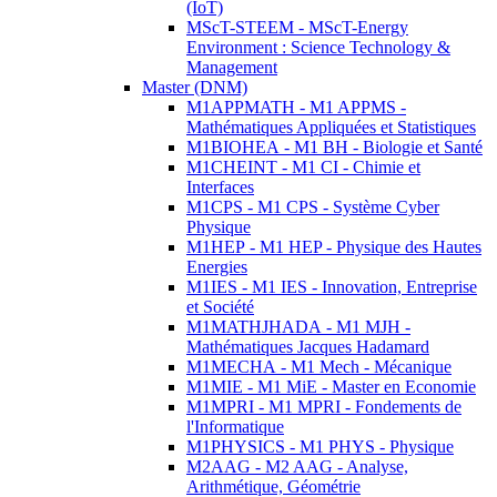
(IoT)
MScT-STEEM - MScT-Energy
Environment : Science Technology &
Management
Master (DNM)
M1APPMATH - M1 APPMS -
Mathématiques Appliquées et Statistiques
M1BIOHEA - M1 BH - Biologie et Santé
M1CHEINT - M1 CI - Chimie et
Interfaces
M1CPS - M1 CPS - Système Cyber
Physique
M1HEP - M1 HEP - Physique des Hautes
Energies
M1IES - M1 IES - Innovation, Entreprise
et Société
M1MATHJHADA - M1 MJH -
Mathématiques Jacques Hadamard
M1MECHA - M1 Mech - Mécanique
M1MIE - M1 MiE - Master en Economie
M1MPRI - M1 MPRI - Fondements de
l'Informatique
M1PHYSICS - M1 PHYS - Physique
M2AAG - M2 AAG - Analyse,
Arithmétique, Géométrie