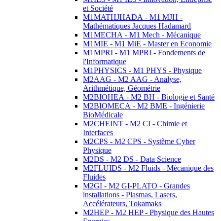
et Société
M1MATHJHADA - M1 MJH -
Mathématiques Jacques Hadamard
M1MECHA - M1 Mech - Mécanique
M1MIE - M1 MiE - Master en Economie
M1MPRI - M1 MPRI - Fondements de
l'Informatique
M1PHYSICS - M1 PHYS - Physique
M2AAG - M2 AAG - Analyse,
Arithmétique, Géométrie
M2BIOHEA - M2 BH - Biologie et Santé
M2BIOMECA - M2 BME - Ingénierie
BioMédicale
M2CHEINT - M2 CI - Chimie et
Interfaces
M2CPS - M2 CPS - Système Cyber
Physique
M2DS - M2 DS - Data Science
M2FLUIDS - M2 Fluids - Mécanique des
Fluides
M2GI - M2 GI-PLATO - Grandes
installations - Plasmas, Lasers,
Accélérateurs, Tokamaks
M2HEP - M2 HEP - Physique des Hautes