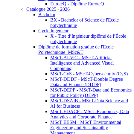
EuroteQ - Diplôme EuroteQ
Catalogue 2025 - 2026
Bachelor
BX - Bachelor of Science de l'Ecole
polytechnique
Cycle Ingénieur
X - Titre d’Ingénieur diplômé de l’École
polytechnique
Diplôme de formation gradué de l'Ecole
Polytechnique -MSc&T
MScT-AI-ViC - MScT-Artificial
Intelligence and Advanced Visual
Computing
MScT-CyS - MScT-Cybersecurity (CyS)
MScT-DDDF - MScT-Double Degree
Data and Finance (DDDF)
MScT-DEPP - MScT-Data and Economics
for Public Policy (DEPP)
MScT-DSAIB - MScT-Data Science and
AI for Business
MScT-EDACF - MScT-Economics, Data
Analytics and Corporate Finance
MScT-EESM - MScT-Environmental
Engineering and Sustainability
Management