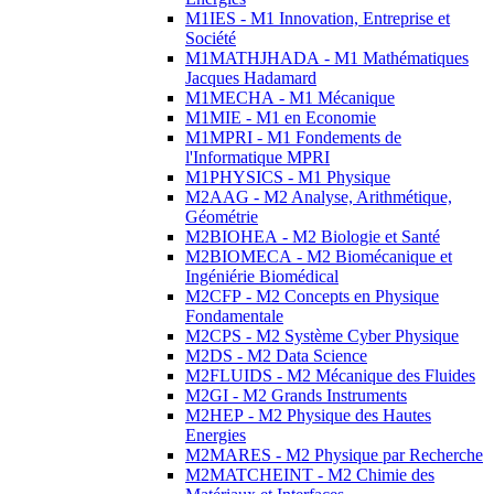
M1IES - M1 Innovation, Entreprise et
Société
M1MATHJHADA - M1 Mathématiques
Jacques Hadamard
M1MECHA - M1 Mécanique
M1MIE - M1 en Economie
M1MPRI - M1 Fondements de
l'Informatique MPRI
M1PHYSICS - M1 Physique
M2AAG - M2 Analyse, Arithmétique,
Géométrie
M2BIOHEA - M2 Biologie et Santé
M2BIOMECA - M2 Biomécanique et
Ingéniérie Biomédical
M2CFP - M2 Concepts en Physique
Fondamentale
M2CPS - M2 Système Cyber Physique
M2DS - M2 Data Science
M2FLUIDS - M2 Mécanique des Fluides
M2GI - M2 Grands Instruments
M2HEP - M2 Physique des Hautes
Energies
M2MARES - M2 Physique par Recherche
M2MATCHEINT - M2 Chimie des