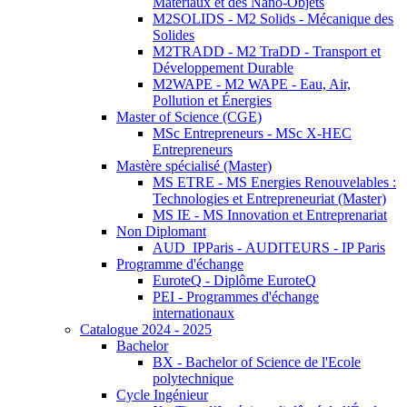
Matériaux et des Nano-Objets
M2SOLIDS - M2 Solids - Mécanique des
Solides
M2TRADD - M2 TraDD - Transport et
Développement Durable
M2WAPE - M2 WAPE - Eau, Air,
Pollution et Énergies
Master of Science (CGE)
MSc Entrepreneurs - MSc X-HEC
Entrepreneurs
Mastère spécialisé (Master)
MS ETRE - MS Energies Renouvelables :
Technologies et Entrepreneuriat (Master)
MS IE - MS Innovation et Entreprenariat
Non Diplomant
AUD_IPParis - AUDITEURS - IP Paris
Programme d'échange
EuroteQ - Diplôme EuroteQ
PEI - Programmes d'échange
internationaux
Catalogue 2024 - 2025
Bachelor
BX - Bachelor of Science de l'Ecole
polytechnique
Cycle Ingénieur