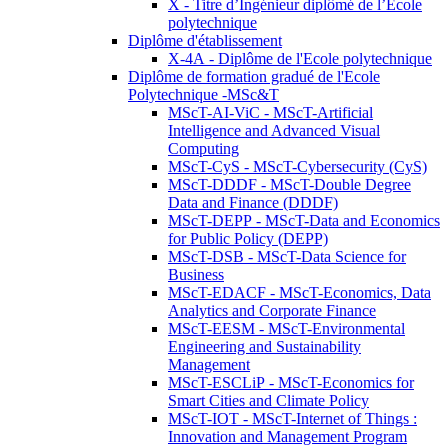
X - Titre d’Ingénieur diplômé de l’École
polytechnique
Diplôme d'établissement
X-4A - Diplôme de l'Ecole polytechnique
Diplôme de formation gradué de l'Ecole
Polytechnique -MSc&T
MScT-AI-ViC - MScT-Artificial
Intelligence and Advanced Visual
Computing
MScT-CyS - MScT-Cybersecurity (CyS)
MScT-DDDF - MScT-Double Degree
Data and Finance (DDDF)
MScT-DEPP - MScT-Data and Economics
for Public Policy (DEPP)
MScT-DSB - MScT-Data Science for
Business
MScT-EDACF - MScT-Economics, Data
Analytics and Corporate Finance
MScT-EESM - MScT-Environmental
Engineering and Sustainability
Management
MScT-ESCLiP - MScT-Economics for
Smart Cities and Climate Policy
MScT-IOT - MScT-Internet of Things :
Innovation and Management Program