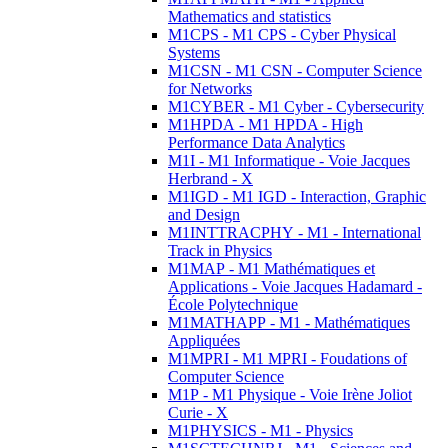
Mathematics and statistics
M1CPS - M1 CPS - Cyber Physical
Systems
M1CSN - M1 CSN - Computer Science
for Networks
M1CYBER - M1 Cyber - Cybersecurity
M1HPDA - M1 HPDA - High
Performance Data Analytics
M1I - M1 Informatique - Voie Jacques
Herbrand - X
M1IGD - M1 IGD - Interaction, Graphic
and Design
M1INTTRACPHY - M1 - International
Track in Physics
M1MAP - M1 Mathématiques et
Applications - Voie Jacques Hadamard -
École Polytechnique
M1MATHAPP - M1 - Mathématiques
Appliquées
M1MPRI - M1 MPRI - Foudations of
Computer Science
M1P - M1 Physique - Voie Irène Joliot
Curie - X
M1PHYSICS - M1 - Physics