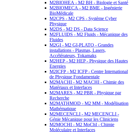
M2BIOHEA - M2 BH - Biologie et Santé
M2BIOMECA - M2 BME - Ingénierie
BioMédicale
M2CPS - M2 CPS - Système Cyber
Physique
M2DS - M2 DS - Data Science
M2FLUIDS - M2 Fluids - Mécanique des
Fluides
M2GI - M2 GI-PLATO - Grandes
installations - Plasmas, Lasers,
Accélérateurs, Tokamaks
M2HEP - M2 HEP - Physique des Hautes
Energies
M2ICFP - M2 ICFP - Centre International
de Physique Fondamentale
M2MACHI - M2 MACHI - Chimie des
Matériaux et Interfaces
M2MARES - M2 PBR - Physique par
Recherche
M2MATHMOD - M2 MM - Modélisation
Mathématique
M2MECENCLI - M2 MECENCLI -
Génie Mécanique pour les Cliniciens
M2MOCHI - M2 MoChI - Chimie
Moléculaire et Interfaces