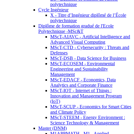
polytechnique
Cycle Ingénieur
X - Titre d’Ingénieur diplômé de l’École
polytechnique
Diplôme de formation gradué de l'Ecole
Polytechnique -MSc&T
MScT-AIAVC - Artificial Intelligence and
Advanced Visual Computing
MScT-CTD - Cybersecurity : Threats and
Defenses
MScT-DSB - Data Science for Business
MScT-ECOSEM - Environmental
Engineering and Sustainability
Management
MScT-EDACF - Economics, Data
Analytics and Corporate Finance
MScT-IOT - Internet of Things :
Innovation and Management Program
(IoT)
MScT-SCUP - Economics for Smart Cities
and Climate Policy
MScT-STEEM - Energy Environment :
Science Technology & Management
Master (DNM)
M1APPMATH - M1 - Applied