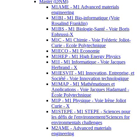
Master (DNM)
M1AME - M1 Advanced materials
engineering
M1BI - M1 Bio-informatique (Voie
Rosalind Franklin)
M1BS - M1 Biologie-Santé - Voie Boris
Ephrussi-X
M1C - M1 Chimie - Voie Fréderic Joliot-
Curie - Ecole Polytechnique
M1ECO - M1 Economie
M1HEP - M1 High Energy Physics
M1I - M1 Informatique - Voie Jacques
Herbrand - X
M1IESVIT - M1 Innovation, Entreprise, et
Société - Voie Innovation technologique
M1MAP - M1 Mathématiques et
Applications - Voie Jacques Hadamard -
École Polytechnique
M1P - M1 Physique - Voie Irène Joliot
Curie - X
M1STEPE - M1 STEPE - Sciences pour
les défis de l'environnement/Sciences for
environmentals challenges
M2AME - Advanced materials
engineering