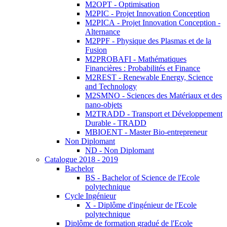
M2OPT - Optimisation
M2PIC - Projet Innovation Conception
M2PICA - Projet Innovation Conception -
Alternance
M2PPF - Physique des Plasmas et de la
Fusion
M2PROBAFI - Mathématiques
Financières : Probabilités et Finance
M2REST - Renewable Energy, Science
and Technology
M2SMNO - Sciences des Matériaux et des
nano-objets
M2TRADD - Transport et Développement
Durable - TRADD
MBIOENT - Master Bio-entrepreneur
Non Diplomant
ND - Non Diplomant
Catalogue 2018 - 2019
Bachelor
BS - Bachelor of Science de l'Ecole
polytechnique
Cycle Ingénieur
X - Diplôme d'ingénieur de l'Ecole
polytechnique
Diplôme de formation gradué de l'Ecole