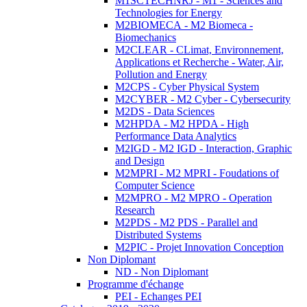
M1SCTECHNRJ - M1 - Sciences and
Technologies for Energy
M2BIOMECA - M2 Biomeca -
Biomechanics
M2CLEAR - CLimat, Environnement,
Applications et Recherche - Water, Air,
Pollution and Energy
M2CPS - Cyber Physical System
M2CYBER - M2 Cyber - Cybersecurity
M2DS - Data Sciences
M2HPDA - M2 HPDA - High
Performance Data Analytics
M2IGD - M2 IGD - Interaction, Graphic
and Design
M2MPRI - M2 MPRI - Foudations of
Computer Science
M2MPRO - M2 MPRO - Operation
Research
M2PDS - M2 PDS - Parallel and
Distributed Systems
M2PIC - Projet Innovation Conception
Non Diplomant
ND - Non Diplomant
Programme d'échange
PEI - Echanges PEI