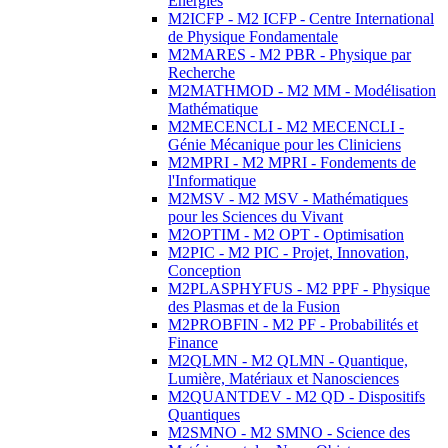
Energies
M2ICFP - M2 ICFP - Centre International
de Physique Fondamentale
M2MARES - M2 PBR - Physique par
Recherche
M2MATHMOD - M2 MM - Modélisation
Mathématique
M2MECENCLI - M2 MECENCLI -
Génie Mécanique pour les Cliniciens
M2MPRI - M2 MPRI - Fondements de
l'Informatique
M2MSV - M2 MSV - Mathématiques
pour les Sciences du Vivant
M2OPTIM - M2 OPT - Optimisation
M2PIC - M2 PIC - Projet, Innovation,
Conception
M2PLASPHYFUS - M2 PPF - Physique
des Plasmas et de la Fusion
M2PROBFIN - M2 PF - Probabilités et
Finance
M2QLMN - M2 QLMN - Quantique,
Lumière, Matériaux et Nanosciences
M2QUANTDEV - M2 QD - Dispositifs
Quantiques
M2SMNO - M2 SMNO - Science des