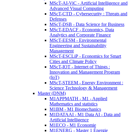
MScT-AI-ViC - Artificial Intelligence and
Advanced Visual Computing
MScT-CTD - Cybersecurity : Threats and
Defenses
MScT-DSB - Data Science for Business
MScT-EDACF - Economics, Data
Analytics and Corporate Finance
MScT-EESM - Environmental
Engineering and Sustainability
Management
MScT-ESCLiP - Economics for Smart
Cities and Climate Policy
MScT-IOT - Internet of Things :
Innovation and Management Program
(IoT)
MScT-STEEM - Energy Environment :
Science Technology & Management
Master (DNM)
M1APPMATH - M1 - Applied
Mathematics and statistics
M1BM - M1 Biomechanics
M1DATAAI - M1 Data AI - Data and
Artificial Intelligence
M1ECO - M1 Economie
M1ENERG - Master 1 Énergie