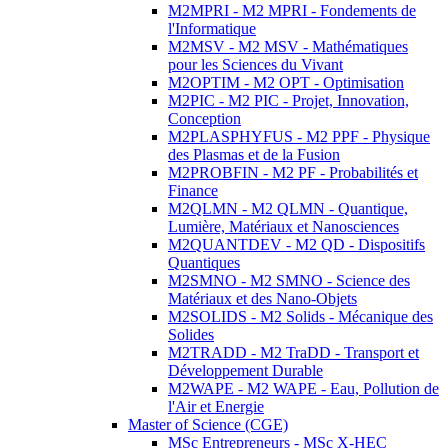
M2MPRI - M2 MPRI - Fondements de
l'Informatique
M2MSV - M2 MSV - Mathématiques
pour les Sciences du Vivant
M2OPTIM - M2 OPT - Optimisation
M2PIC - M2 PIC - Projet, Innovation,
Conception
M2PLASPHYFUS - M2 PPF - Physique
des Plasmas et de la Fusion
M2PROBFIN - M2 PF - Probabilités et
Finance
M2QLMN - M2 QLMN - Quantique,
Lumière, Matériaux et Nanosciences
M2QUANTDEV - M2 QD - Dispositifs
Quantiques
M2SMNO - M2 SMNO - Science des
Matériaux et des Nano-Objets
M2SOLIDS - M2 Solids - Mécanique des
Solides
M2TRADD - M2 TraDD - Transport et
Développement Durable
M2WAPE - M2 WAPE - Eau, Pollution de
l'Air et Energie
Master of Science (CGE)
MSc Entrepreneurs - MSc X-HEC