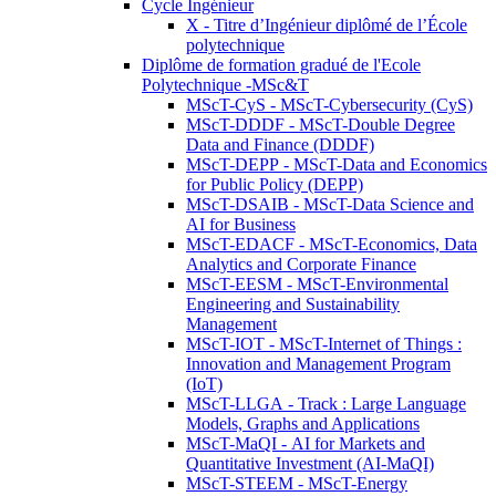
Cycle Ingénieur
X - Titre d’Ingénieur diplômé de l’École
polytechnique
Diplôme de formation gradué de l'Ecole
Polytechnique -MSc&T
MScT-CyS - MScT-Cybersecurity (CyS)
MScT-DDDF - MScT-Double Degree
Data and Finance (DDDF)
MScT-DEPP - MScT-Data and Economics
for Public Policy (DEPP)
MScT-DSAIB - MScT-Data Science and
AI for Business
MScT-EDACF - MScT-Economics, Data
Analytics and Corporate Finance
MScT-EESM - MScT-Environmental
Engineering and Sustainability
Management
MScT-IOT - MScT-Internet of Things :
Innovation and Management Program
(IoT)
MScT-LLGA - Track : Large Language
Models, Graphs and Applications
MScT-MaQI - AI for Markets and
Quantitative Investment (AI-MaQI)
MScT-STEEM - MScT-Energy