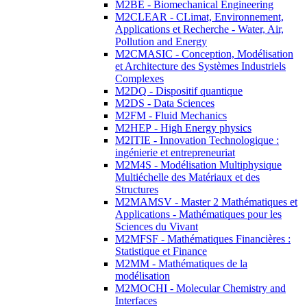
M2BE - Biomechanical Engineering
M2CLEAR - CLimat, Environnement,
Applications et Recherche - Water, Air,
Pollution and Energy
M2CMASIC - Conception, Modélisation
et Architecture des Systèmes Industriels
Complexes
M2DQ - Dispositif quantique
M2DS - Data Sciences
M2FM - Fluid Mechanics
M2HEP - High Energy physics
M2ITIE - Innovation Technologique :
ingénierie et entrepreneuriat
M2M4S - Modélisation Multiphysique
Multiéchelle des Matériaux et des
Structures
M2MAMSV - Master 2 Mathématiques et
Applications - Mathématiques pour les
Sciences du Vivant
M2MFSF - Mathématiques Financières :
Statistique et Finance
M2MM - Mathématiques de la
modélisation
M2MOCHI - Molecular Chemistry and
Interfaces