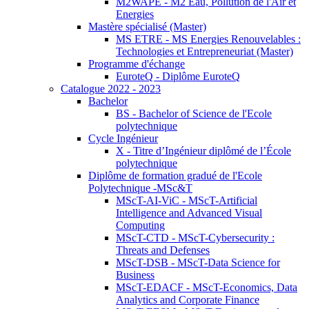
M2WAPE - M2 Eau, Pollution de l'Air et
Energies
Mastère spécialisé (Master)
MS ETRE - MS Energies Renouvelables :
Technologies et Entrepreneuriat (Master)
Programme d'échange
EuroteQ - Diplôme EuroteQ
Catalogue 2022 - 2023
Bachelor
BS - Bachelor of Science de l'Ecole
polytechnique
Cycle Ingénieur
X - Titre d’Ingénieur diplômé de l’École
polytechnique
Diplôme de formation gradué de l'Ecole
Polytechnique -MSc&T
MScT-AI-ViC - MScT-Artificial
Intelligence and Advanced Visual
Computing
MScT-CTD - MScT-Cybersecurity :
Threats and Defenses
MScT-DSB - MScT-Data Science for
Business
MScT-EDACF - MScT-Economics, Data
Analytics and Corporate Finance