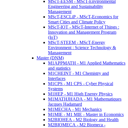
MScT-EESM - MScT-Environmental
Engineering and Sustainability
Management
MScT-ESCLiP - MScT-Economics for
Smart Cities and Climate Policy
MScT-IOT - MScT-Internet of Things :
Innovation and Management Program
(IoT)
MScT-STEEM - MScT-Energy
Environment : Science Technology &
Management
Master (DNM)
M1APPMATH - M1 Applied Mathematics
and statistics
M1CHEINT - M1 Chemistry and
Interfaces
M1CPS - M1 CPS - Cyber Physical
Systems
M1HEP - M1 High Energy Physics
M1MATHJHADA - M1 Mathematiques
Jacques Hadamard
M1MECHA - M1 Mechanics
M1MIE - M1 MIE - Master in Economics
M2BIOHEA - M2 Biology and Health
M2BIOMECA - M2 Biomeca -