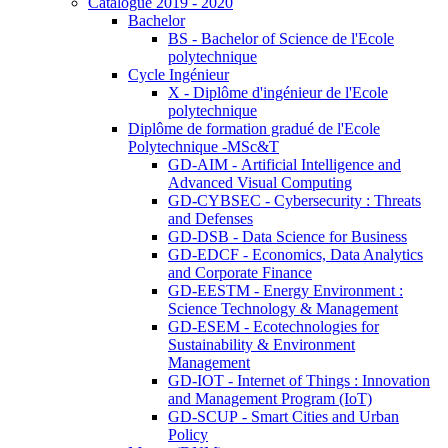
Catalogue 2019 - 2020
Bachelor
BS - Bachelor of Science de l'Ecole
polytechnique
Cycle Ingénieur
X - Diplôme d'ingénieur de l'Ecole
polytechnique
Diplôme de formation gradué de l'Ecole
Polytechnique -MSc&T
GD-AIM - Artificial Intelligence and
Advanced Visual Computing
GD-CYBSEC - Cybersecurity : Threats
and Defenses
GD-DSB - Data Science for Business
GD-EDCF - Economics, Data Analytics
and Corporate Finance
GD-EESTM - Energy Environment :
Science Technology & Management
GD-ESEM - Ecotechnologies for
Sustainability & Environment
Management
GD-IOT - Internet of Things : Innovation
and Management Program (IoT)
GD-SCUP - Smart Cities and Urban
Policy