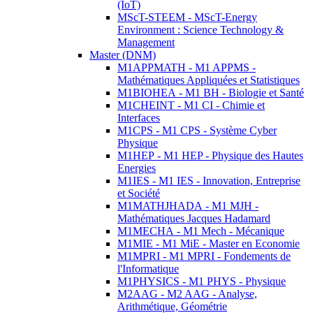
(IoT)
MScT-STEEM - MScT-Energy
Environment : Science Technology &
Management
Master (DNM)
M1APPMATH - M1 APPMS -
Mathématiques Appliquées et Statistiques
M1BIOHEA - M1 BH - Biologie et Santé
M1CHEINT - M1 CI - Chimie et
Interfaces
M1CPS - M1 CPS - Système Cyber
Physique
M1HEP - M1 HEP - Physique des Hautes
Energies
M1IES - M1 IES - Innovation, Entreprise
et Société
M1MATHJHADA - M1 MJH -
Mathématiques Jacques Hadamard
M1MECHA - M1 Mech - Mécanique
M1MIE - M1 MiE - Master en Economie
M1MPRI - M1 MPRI - Fondements de
l'Informatique
M1PHYSICS - M1 PHYS - Physique
M2AAG - M2 AAG - Analyse,
Arithmétique, Géométrie