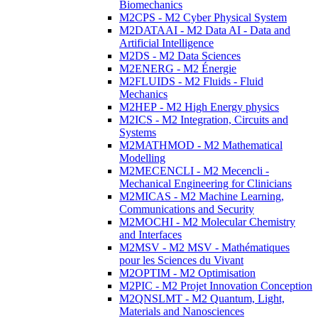
Biomechanics
M2CPS - M2 Cyber Physical System
M2DATAAI - M2 Data AI - Data and
Artificial Intelligence
M2DS - M2 Data Sciences
M2ENERG - M2 Énergie
M2FLUIDS - M2 Fluids - Fluid
Mechanics
M2HEP - M2 High Energy physics
M2ICS - M2 Integration, Circuits and
Systems
M2MATHMOD - M2 Mathematical
Modelling
M2MECENCLI - M2 Mecencli -
Mechanical Engineering for Clinicians
M2MICAS - M2 Machine Learning,
Communications and Security
M2MOCHI - M2 Molecular Chemistry
and Interfaces
M2MSV - M2 MSV - Mathématiques
pour les Sciences du Vivant
M2OPTIM - M2 Optimisation
M2PIC - M2 Projet Innovation Conception
M2QNSLMT - M2 Quantum, Light,
Materials and Nanosciences