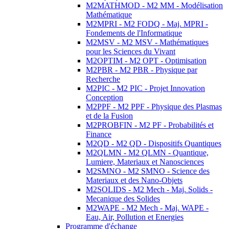
M2MATHMOD - M2 MM - Modélisation
Mathématique
M2MPRI - M2 FODQ - Maj. MPRI -
Fondements de l'Informatique
M2MSV - M2 MSV - Mathématiques
pour les Sciences du Vivant
M2OPTIM - M2 OPT - Optimisation
M2PBR - M2 PBR - Physique par
Recherche
M2PIC - M2 PIC - Projet Innovation
Conception
M2PPF - M2 PPF - Physique des Plasmas
et de la Fusion
M2PROBFIN - M2 PF - Probabilités et
Finance
M2QD - M2 QD - Dispositifs Quantiques
M2QLMN - M2 QLMN - Quantique,
Lumiere, Materiaux et Nanosciences
M2SMNO - M2 SMNO - Science des
Materiaux et des Nano-Objets
M2SOLIDS - M2 Mech - Maj. Solids -
Mecanique des Solides
M2WAPE - M2 Mech - Maj. WAPE -
Eau, Air, Pollution et Energies
Programme d'échange