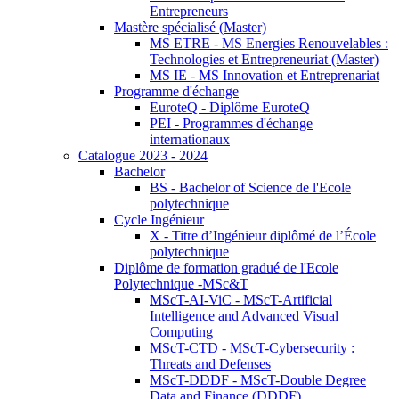
Entrepreneurs
Mastère spécialisé (Master)
MS ETRE - MS Energies Renouvelables :
Technologies et Entrepreneuriat (Master)
MS IE - MS Innovation et Entreprenariat
Programme d'échange
EuroteQ - Diplôme EuroteQ
PEI - Programmes d'échange
internationaux
Catalogue 2023 - 2024
Bachelor
BS - Bachelor of Science de l'Ecole
polytechnique
Cycle Ingénieur
X - Titre d’Ingénieur diplômé de l’École
polytechnique
Diplôme de formation gradué de l'Ecole
Polytechnique -MSc&T
MScT-AI-ViC - MScT-Artificial
Intelligence and Advanced Visual
Computing
MScT-CTD - MScT-Cybersecurity :
Threats and Defenses
MScT-DDDF - MScT-Double Degree
Data and Finance (DDDF)