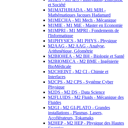
et Société
M1MATHJHADA - M1 MJH -
Mathématiques Jacques Hadamard
M1MECHA - M1 Mech - Mécanique
M1MIE - M1 MiE - Master en Economie
M1MPRI - M1 MPRI - Fondements de
l'Informatique
M1PHYSICS - M1 PHYS - Physique
M2AAG - M2 AAG - Analyse,
Arithmétique, Géométrie
M2BIOHEA - M2 BH - Biologie et Santé
M2BIOMECA - M2 BME - Ingénierie
BioMédicale
M2CHEINT - M2 CI - Chimie et
Interfaces
M2CPS - M2 CPS - Système Cyber
Physique
M2DS - M2 DS - Data Science
M2FLUIDS - M2 Fluids - Mécanique des
Fluides
M2GI - M2 GI-PLATO - Grandes
installations - Plasmas, Lasers,
Accélérateurs, Tokamaks
M2HEP - M2 HEP - Physique des Hautes