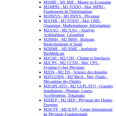
M1MIE - M1 MiE - Master en Economie
M1MPRI - M1 FODQ - Maj. MPRI -
Fondements de l'Informatique
M1PHYS - M1 PHYS - Physique
M1QMI - M1 FODQ - Maj. QMI -
Quantique, Mathematiques, Informatique
M2AAG - M2 AAG - Analyse,
Arithmétique, Géométrie
M2BBH - M2 BBH - Biologie,
Biotechnologie et Santé
M2BME - M2 BME - Ingénierie
BioMédicale
M2CHI - M2 CHI - Chimie et Interfaces
M2CPS - M2 CCSN - Maj. CPS -
Système Cyber Physique
M2DS - M2 DS - Science des données
M2FLUIDS - M2 Mech - Maj. Fluids -
Mecanique des Fluides
M2GIPLATO - M2 GI-PLATO - Grandes
installations - Plasmas, Lasers,
Accélérateurs, Tokamaks
M2HEP - M2 HEP - Physique des Hautes
Energies
M2ICFP - M2 ICFP - Centre International
de Physique Fondamentale