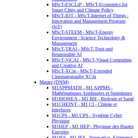
MScT-ESCLiP - MScT-Economics for
Smart Cities and Climate Policy
MScT-IOT - MScT-Internet of Things :
Innovation and Management Program
(IoT)
MScT-STEEM - MScT-Energy
Environment : Science Technology &
Management
MScT-TRAI - MScT-Trust and
Responsible AI
MScT-ViCAI - MScT-Visual Computing
and Creative AI
MScT-XCin - MScT-Extended
Cinematography XCin
Master (DNM)
M1APPMATH - M1 APPMS -
Mathématiques Appliquées et Statistiques
M1BIOHEA - M1 BH - Biologie et Santé
M1CHEINT - M1 CI - Chimie et
Interfaces
M1CPS - M1 CPS - Système Cyber
Physique
M1HEP - M1 HEP - Physique des Hautes
Energies
M1IES - M1 IES - Innovation, Entreprise