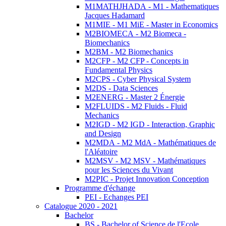
M1MATHJHADA - M1 - Mathematiques
Jacques Hadamard
M1MIE - M1 MiE - Master in Economics
M2BIOMECA - M2 Biomeca -
Biomechanics
M2BM - M2 Biomechanics
M2CFP - M2 CFP - Concepts in
Fundamental Physics
M2CPS - Cyber Physical System
M2DS - Data Sciences
M2ENERG - Master 2 Énergie
M2FLUIDS - M2 Fluids - Fluid
Mechanics
M2IGD - M2 IGD - Interaction, Graphic
and Design
M2MDA - M2 MdA - Mathématiques de
l'Aléatoire
M2MSV - M2 MSV - Mathématiques
pour les Sciences du Vivant
M2PIC - Projet Innovation Conception
Programme d'échange
PEI - Echanges PEI
Catalogue 2020 - 2021
Bachelor
BS - Bachelor of Science de l'Ecole