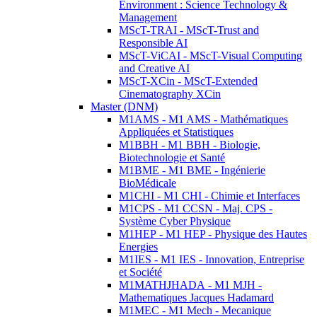
Environment : Science Technology &
Management
MScT-TRAI - MScT-Trust and
Responsible AI
MScT-ViCAI - MScT-Visual Computing
and Creative AI
MScT-XCin - MScT-Extended
Cinematography XCin
Master (DNM)
M1AMS - M1 AMS - Mathématiques
Appliquées et Statistiques
M1BBH - M1 BBH - Biologie,
Biotechnologie et Santé
M1BME - M1 BME - Ingénierie
BioMédicale
M1CHI - M1 CHI - Chimie et Interfaces
M1CPS - M1 CCSN - Maj. CPS -
Système Cyber Physique
M1HEP - M1 HEP - Physique des Hautes
Energies
M1IES - M1 IES - Innovation, Entreprise
et Société
M1MATHJHADA - M1 MJH -
Mathematiques Jacques Hadamard
M1MEC - M1 Mech - Mecanique