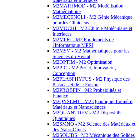
Matériaux et Interfaces
M2MATHMOD - M2 Modélisation
Mathématique
M2MECENCLI - M2 Génie Mécanique
pour les Cliniciens
M2MOCHI - M2 Chimie Moléculaire et
Interfaces
M2MPRI - M2 Fondements de
l'Informatique MPRI
M2MSV - M2 Mathématiques pour les
Sciences du Vivant
M2OPTIM - M2 Optimisation
M2PIC - M2 Projet, Innovation,
Conception
M2PLASPHYFUS - M2 Physique des
Plasmas et de la Fusion
M2PROBFIN - M2 Probabilités et
Finance
M2QNSLMT - M2 Quantique, Lumière,
Matériaux et Nanosciences
M2QUANTDEV - M2 Dispositifs
Quantiques
M2SMNO - M2 Science des Matériaux et
des Nano-Objets
M2SOLIDS - M2 Mécanique des Solides