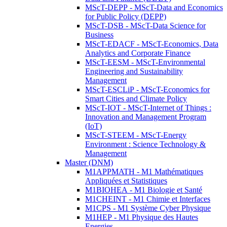
MScT-DEPP - MScT-Data and Economics
for Public Policy (DEPP)
MScT-DSB - MScT-Data Science for
Business
MScT-EDACF - MScT-Economics, Data
Analytics and Corporate Finance
MScT-EESM - MScT-Environmental
Engineering and Sustainability
Management
MScT-ESCLiP - MScT-Economics for
Smart Cities and Climate Policy
MScT-IOT - MScT-Internet of Things :
Innovation and Management Program
(IoT)
MScT-STEEM - MScT-Energy
Environment : Science Technology &
Management
Master (DNM)
M1APPMATH - M1 Mathématiques
Appliquées et Statistiques
M1BIOHEA - M1 Biologie et Santé
M1CHEINT - M1 Chimie et Interfaces
M1CPS - M1 Système Cyber Physique
M1HEP - M1 Physique des Hautes
Energies