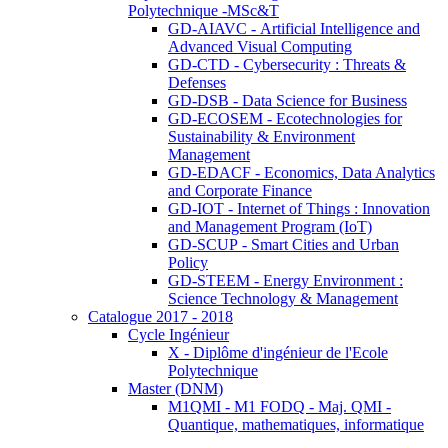
Polytechnique -MSc&T
GD-AIAVC - Artificial Intelligence and
Advanced Visual Computing
GD-CTD - Cybersecurity : Threats &
Defenses
GD-DSB - Data Science for Business
GD-ECOSEM - Ecotechnologies for
Sustainability & Environment
Management
GD-EDACF - Economics, Data Analytics
and Corporate Finance
GD-IOT - Internet of Things : Innovation
and Management Program (IoT)
GD-SCUP - Smart Cities and Urban
Policy
GD-STEEM - Energy Environment :
Science Technology & Management
Catalogue 2017 - 2018
Cycle Ingénieur
X - Diplôme d'ingénieur de l'Ecole
Polytechnique
Master (DNM)
M1QMI - M1 FODQ - Maj. QMI -
Quantique, mathematiques, informatique