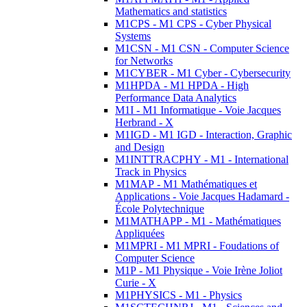
Mathematics and statistics
M1CPS - M1 CPS - Cyber Physical
Systems
M1CSN - M1 CSN - Computer Science
for Networks
M1CYBER - M1 Cyber - Cybersecurity
M1HPDA - M1 HPDA - High
Performance Data Analytics
M1I - M1 Informatique - Voie Jacques
Herbrand - X
M1IGD - M1 IGD - Interaction, Graphic
and Design
M1INTTRACPHY - M1 - International
Track in Physics
M1MAP - M1 Mathématiques et
Applications - Voie Jacques Hadamard -
École Polytechnique
M1MATHAPP - M1 - Mathématiques
Appliquées
M1MPRI - M1 MPRI - Foudations of
Computer Science
M1P - M1 Physique - Voie Irène Joliot
Curie - X
M1PHYSICS - M1 - Physics