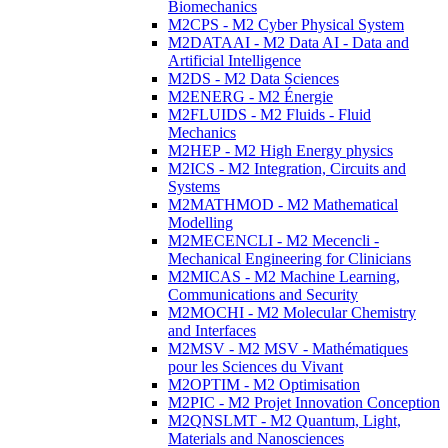
Biomechanics
M2CPS - M2 Cyber Physical System
M2DATAAI - M2 Data AI - Data and
Artificial Intelligence
M2DS - M2 Data Sciences
M2ENERG - M2 Énergie
M2FLUIDS - M2 Fluids - Fluid
Mechanics
M2HEP - M2 High Energy physics
M2ICS - M2 Integration, Circuits and
Systems
M2MATHMOD - M2 Mathematical
Modelling
M2MECENCLI - M2 Mecencli -
Mechanical Engineering for Clinicians
M2MICAS - M2 Machine Learning,
Communications and Security
M2MOCHI - M2 Molecular Chemistry
and Interfaces
M2MSV - M2 MSV - Mathématiques
pour les Sciences du Vivant
M2OPTIM - M2 Optimisation
M2PIC - M2 Projet Innovation Conception
M2QNSLMT - M2 Quantum, Light,
Materials and Nanosciences