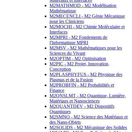
Matériaux et Interfaces
M2MATHMOD - M2 Modélisation
Mathématique
M2MECENCLI - M2 Génie Mécanique
pour les Cliniciens
M2MOCHI - M2 Chimie Moléculaire et
Interfaces
M2MPRI - M2 Fondements de
l'Informatique MPRI
M2MSV - M2 Mathématiques pour les
Sciences du Vivant
M2OPTIM - M2 Optimisation
M2PIC - M2 Projet, Innovation,
Conception
M2PLASPHYFUS - M2 Physique des
Plasmas et de la Fusion
M2PROBFIN - M2 Probabilités et
Finance
M2QNSLMT - M2 Quantique, Lumière,
Matériaux et Nanosciences
M2QUANTDEV - M2 Dispositifs
Quantiques
M2SMNO - M2 Science des Matériaux et
des Nano-Objets
M2SOLIDS - M2 Mécanique des Solides