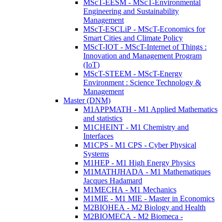
MScT-EESM - MScT-Environmental
Engineering and Sustainability
Management
MScT-ESCLiP - MScT-Economics for
Smart Cities and Climate Policy
MScT-IOT - MScT-Internet of Things :
Innovation and Management Program
(IoT)
MScT-STEEM - MScT-Energy
Environment : Science Technology &
Management
Master (DNM)
M1APPMATH - M1 Applied Mathematics
and statistics
M1CHEINT - M1 Chemistry and
Interfaces
M1CPS - M1 CPS - Cyber Physical
Systems
M1HEP - M1 High Energy Physics
M1MATHJHADA - M1 Mathematiques
Jacques Hadamard
M1MECHA - M1 Mechanics
M1MIE - M1 MIE - Master in Economics
M2BIOHEA - M2 Biology and Health
M2BIOMECA - M2 Biomeca -