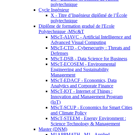
polytechnique
Cycle Ingénieur
X - Titre d’Ingénieur diplômé de l’École
polytechnique
Diplôme de formation gradué de l'Ecole
Polytechnique -MSc&T
MScT-AIAVC - Artificial Intelligence and
Advanced Visual Computing
MScT-CTD - Cybersecurity : Threats and
Defenses
MScT-DSB - Data Science for Business
MScT-ECOSEM - Environmental
Engineering and Sustainability
Management
MScT-EDACF - Economics, Data
Analytics and Corporate Finance
MScT-IOT - Internet of Things :
Innovation and Management Program
(IoT)
MScT-SCUP - Economics for Smart Cities
and Climate Policy
MScT-STEEM - Energy Environment :
Science Technology & Management
Master (DNM)
M1APPMATH - M1 - Applied