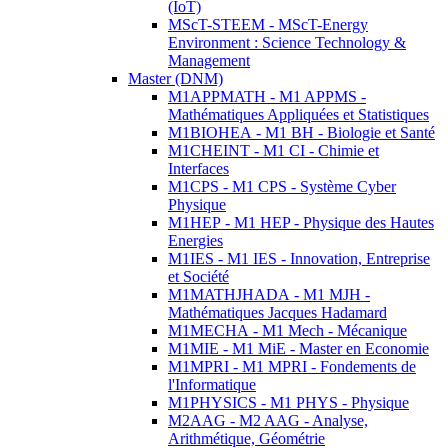
(IoT)
MScT-STEEM - MScT-Energy
Environment : Science Technology &
Management
Master (DNM)
M1APPMATH - M1 APPMS -
Mathématiques Appliquées et Statistiques
M1BIOHEA - M1 BH - Biologie et Santé
M1CHEINT - M1 CI - Chimie et
Interfaces
M1CPS - M1 CPS - Système Cyber
Physique
M1HEP - M1 HEP - Physique des Hautes
Energies
M1IES - M1 IES - Innovation, Entreprise
et Société
M1MATHJHADA - M1 MJH -
Mathématiques Jacques Hadamard
M1MECHA - M1 Mech - Mécanique
M1MIE - M1 MiE - Master en Economie
M1MPRI - M1 MPRI - Fondements de
l'Informatique
M1PHYSICS - M1 PHYS - Physique
M2AAG - M2 AAG - Analyse,
Arithmétique, Géométrie