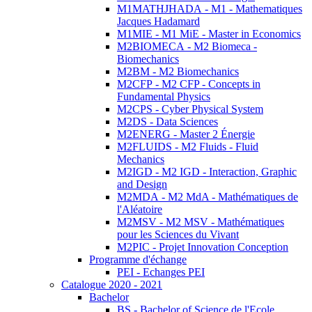
M1MATHJHADA - M1 - Mathematiques
Jacques Hadamard
M1MIE - M1 MiE - Master in Economics
M2BIOMECA - M2 Biomeca -
Biomechanics
M2BM - M2 Biomechanics
M2CFP - M2 CFP - Concepts in
Fundamental Physics
M2CPS - Cyber Physical System
M2DS - Data Sciences
M2ENERG - Master 2 Énergie
M2FLUIDS - M2 Fluids - Fluid
Mechanics
M2IGD - M2 IGD - Interaction, Graphic
and Design
M2MDA - M2 MdA - Mathématiques de
l'Aléatoire
M2MSV - M2 MSV - Mathématiques
pour les Sciences du Vivant
M2PIC - Projet Innovation Conception
Programme d'échange
PEI - Echanges PEI
Catalogue 2020 - 2021
Bachelor
BS - Bachelor of Science de l'Ecole