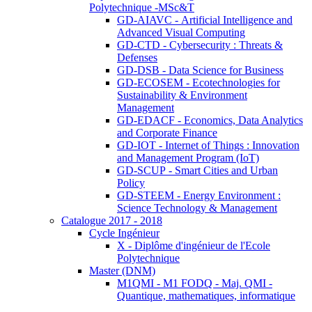
Polytechnique -MSc&T
GD-AIAVC - Artificial Intelligence and
Advanced Visual Computing
GD-CTD - Cybersecurity : Threats &
Defenses
GD-DSB - Data Science for Business
GD-ECOSEM - Ecotechnologies for
Sustainability & Environment
Management
GD-EDACF - Economics, Data Analytics
and Corporate Finance
GD-IOT - Internet of Things : Innovation
and Management Program (IoT)
GD-SCUP - Smart Cities and Urban
Policy
GD-STEEM - Energy Environment :
Science Technology & Management
Catalogue 2017 - 2018
Cycle Ingénieur
X - Diplôme d'ingénieur de l'Ecole
Polytechnique
Master (DNM)
M1QMI - M1 FODQ - Maj. QMI -
Quantique, mathematiques, informatique