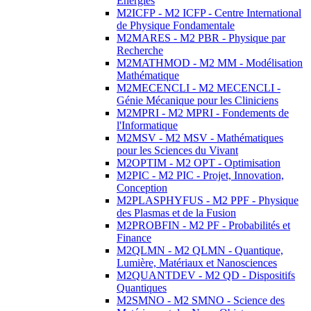
Energies
M2ICFP - M2 ICFP - Centre International
de Physique Fondamentale
M2MARES - M2 PBR - Physique par
Recherche
M2MATHMOD - M2 MM - Modélisation
Mathématique
M2MECENCLI - M2 MECENCLI -
Génie Mécanique pour les Cliniciens
M2MPRI - M2 MPRI - Fondements de
l'Informatique
M2MSV - M2 MSV - Mathématiques
pour les Sciences du Vivant
M2OPTIM - M2 OPT - Optimisation
M2PIC - M2 PIC - Projet, Innovation,
Conception
M2PLASPHYFUS - M2 PPF - Physique
des Plasmas et de la Fusion
M2PROBFIN - M2 PF - Probabilités et
Finance
M2QLMN - M2 QLMN - Quantique,
Lumière, Matériaux et Nanosciences
M2QUANTDEV - M2 QD - Dispositifs
Quantiques
M2SMNO - M2 SMNO - Science des