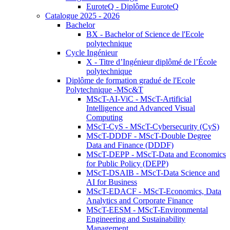
EuroteQ - Diplôme EuroteQ
Catalogue 2025 - 2026
Bachelor
BX - Bachelor of Science de l'Ecole
polytechnique
Cycle Ingénieur
X - Titre d’Ingénieur diplômé de l’École
polytechnique
Diplôme de formation gradué de l'Ecole
Polytechnique -MSc&T
MScT-AI-ViC - MScT-Artificial
Intelligence and Advanced Visual
Computing
MScT-CyS - MScT-Cybersecurity (CyS)
MScT-DDDF - MScT-Double Degree
Data and Finance (DDDF)
MScT-DEPP - MScT-Data and Economics
for Public Policy (DEPP)
MScT-DSAIB - MScT-Data Science and
AI for Business
MScT-EDACF - MScT-Economics, Data
Analytics and Corporate Finance
MScT-EESM - MScT-Environmental
Engineering and Sustainability
Management