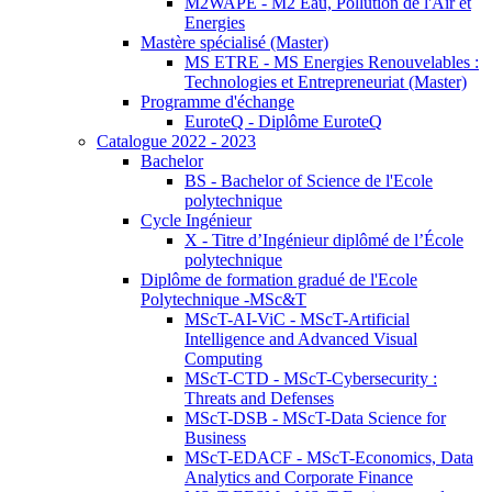
M2WAPE - M2 Eau, Pollution de l'Air et
Energies
Mastère spécialisé (Master)
MS ETRE - MS Energies Renouvelables :
Technologies et Entrepreneuriat (Master)
Programme d'échange
EuroteQ - Diplôme EuroteQ
Catalogue 2022 - 2023
Bachelor
BS - Bachelor of Science de l'Ecole
polytechnique
Cycle Ingénieur
X - Titre d’Ingénieur diplômé de l’École
polytechnique
Diplôme de formation gradué de l'Ecole
Polytechnique -MSc&T
MScT-AI-ViC - MScT-Artificial
Intelligence and Advanced Visual
Computing
MScT-CTD - MScT-Cybersecurity :
Threats and Defenses
MScT-DSB - MScT-Data Science for
Business
MScT-EDACF - MScT-Economics, Data
Analytics and Corporate Finance