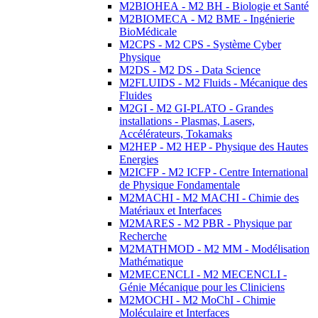
M2BIOHEA - M2 BH - Biologie et Santé
M2BIOMECA - M2 BME - Ingénierie
BioMédicale
M2CPS - M2 CPS - Système Cyber
Physique
M2DS - M2 DS - Data Science
M2FLUIDS - M2 Fluids - Mécanique des
Fluides
M2GI - M2 GI-PLATO - Grandes
installations - Plasmas, Lasers,
Accélérateurs, Tokamaks
M2HEP - M2 HEP - Physique des Hautes
Energies
M2ICFP - M2 ICFP - Centre International
de Physique Fondamentale
M2MACHI - M2 MACHI - Chimie des
Matériaux et Interfaces
M2MARES - M2 PBR - Physique par
Recherche
M2MATHMOD - M2 MM - Modélisation
Mathématique
M2MECENCLI - M2 MECENCLI -
Génie Mécanique pour les Cliniciens
M2MOCHI - M2 MoChI - Chimie
Moléculaire et Interfaces