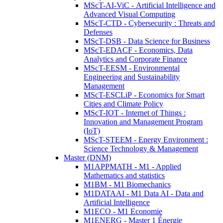
MScT-AI-ViC - Artificial Intelligence and
Advanced Visual Computing
MScT-CTD - Cybersecurity : Threats and
Defenses
MScT-DSB - Data Science for Business
MScT-EDACF - Economics, Data
Analytics and Corporate Finance
MScT-EESM - Environmental
Engineering and Sustainability
Management
MScT-ESCLiP - Economics for Smart
Cities and Climate Policy
MScT-IOT - Internet of Things :
Innovation and Management Program
(IoT)
MScT-STEEM - Energy Environment :
Science Technology & Management
Master (DNM)
M1APPMATH - M1 - Applied
Mathematics and statistics
M1BM - M1 Biomechanics
M1DATAAI - M1 Data AI - Data and
Artificial Intelligence
M1ECO - M1 Economie
M1ENERG - Master 1 Énergie