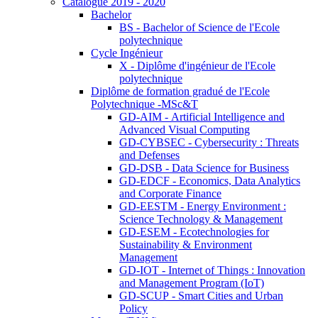
Catalogue 2019 - 2020
Bachelor
BS - Bachelor of Science de l'Ecole
polytechnique
Cycle Ingénieur
X - Diplôme d'ingénieur de l'Ecole
polytechnique
Diplôme de formation gradué de l'Ecole
Polytechnique -MSc&T
GD-AIM - Artificial Intelligence and
Advanced Visual Computing
GD-CYBSEC - Cybersecurity : Threats
and Defenses
GD-DSB - Data Science for Business
GD-EDCF - Economics, Data Analytics
and Corporate Finance
GD-EESTM - Energy Environment :
Science Technology & Management
GD-ESEM - Ecotechnologies for
Sustainability & Environment
Management
GD-IOT - Internet of Things : Innovation
and Management Program (IoT)
GD-SCUP - Smart Cities and Urban
Policy