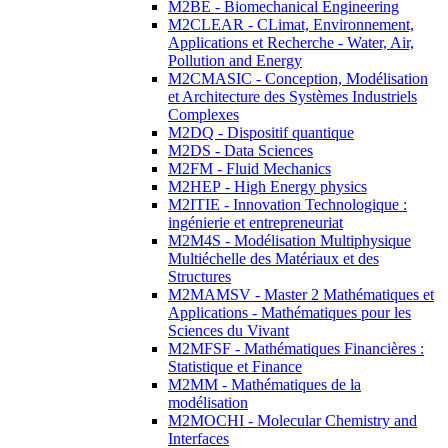
M2BE - Biomechanical Engineering
M2CLEAR - CLimat, Environnement,
Applications et Recherche - Water, Air,
Pollution and Energy
M2CMASIC - Conception, Modélisation
et Architecture des Systèmes Industriels
Complexes
M2DQ - Dispositif quantique
M2DS - Data Sciences
M2FM - Fluid Mechanics
M2HEP - High Energy physics
M2ITIE - Innovation Technologique :
ingénierie et entrepreneuriat
M2M4S - Modélisation Multiphysique
Multiéchelle des Matériaux et des
Structures
M2MAMSV - Master 2 Mathématiques et
Applications - Mathématiques pour les
Sciences du Vivant
M2MFSF - Mathématiques Financières :
Statistique et Finance
M2MM - Mathématiques de la
modélisation
M2MOCHI - Molecular Chemistry and
Interfaces