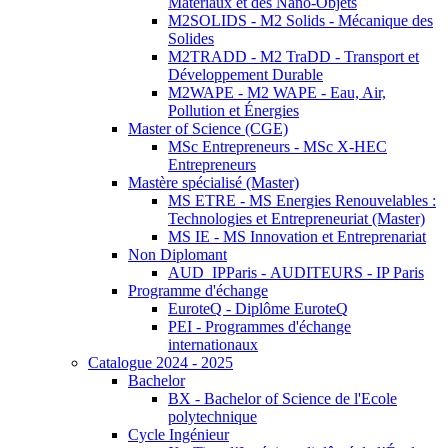
Matériaux et des Nano-Objets
M2SOLIDS - M2 Solids - Mécanique des
Solides
M2TRADD - M2 TraDD - Transport et
Développement Durable
M2WAPE - M2 WAPE - Eau, Air,
Pollution et Énergies
Master of Science (CGE)
MSc Entrepreneurs - MSc X-HEC
Entrepreneurs
Mastère spécialisé (Master)
MS ETRE - MS Energies Renouvelables :
Technologies et Entrepreneuriat (Master)
MS IE - MS Innovation et Entreprenariat
Non Diplomant
AUD_IPParis - AUDITEURS - IP Paris
Programme d'échange
EuroteQ - Diplôme EuroteQ
PEI - Programmes d'échange
internationaux
Catalogue 2024 - 2025
Bachelor
BX - Bachelor of Science de l'Ecole
polytechnique
Cycle Ingénieur