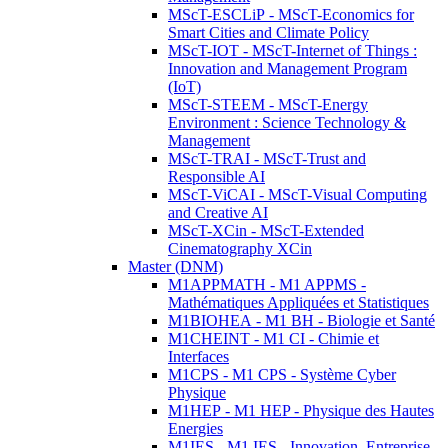
MScT-ESCLiP - MScT-Economics for
Smart Cities and Climate Policy
MScT-IOT - MScT-Internet of Things :
Innovation and Management Program
(IoT)
MScT-STEEM - MScT-Energy
Environment : Science Technology &
Management
MScT-TRAI - MScT-Trust and
Responsible AI
MScT-ViCAI - MScT-Visual Computing
and Creative AI
MScT-XCin - MScT-Extended
Cinematography XCin
Master (DNM)
M1APPMATH - M1 APPMS -
Mathématiques Appliquées et Statistiques
M1BIOHEA - M1 BH - Biologie et Santé
M1CHEINT - M1 CI - Chimie et
Interfaces
M1CPS - M1 CPS - Système Cyber
Physique
M1HEP - M1 HEP - Physique des Hautes
Energies
M1IES - M1 IES - Innovation, Entreprise