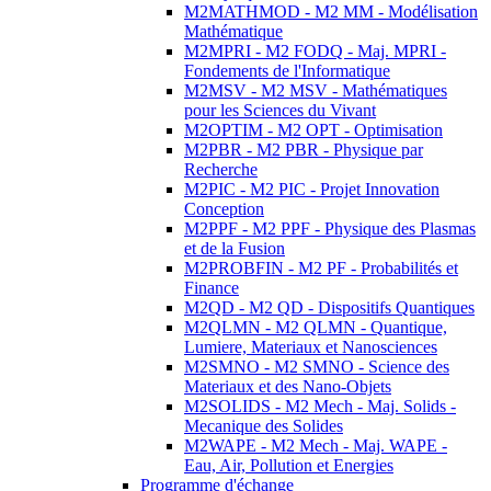
M2MATHMOD - M2 MM - Modélisation
Mathématique
M2MPRI - M2 FODQ - Maj. MPRI -
Fondements de l'Informatique
M2MSV - M2 MSV - Mathématiques
pour les Sciences du Vivant
M2OPTIM - M2 OPT - Optimisation
M2PBR - M2 PBR - Physique par
Recherche
M2PIC - M2 PIC - Projet Innovation
Conception
M2PPF - M2 PPF - Physique des Plasmas
et de la Fusion
M2PROBFIN - M2 PF - Probabilités et
Finance
M2QD - M2 QD - Dispositifs Quantiques
M2QLMN - M2 QLMN - Quantique,
Lumiere, Materiaux et Nanosciences
M2SMNO - M2 SMNO - Science des
Materiaux et des Nano-Objets
M2SOLIDS - M2 Mech - Maj. Solids -
Mecanique des Solides
M2WAPE - M2 Mech - Maj. WAPE -
Eau, Air, Pollution et Energies
Programme d'échange