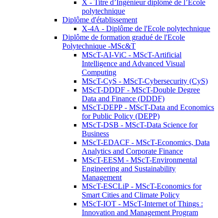
X - Titre d’Ingénieur diplômé de l’École
polytechnique
Diplôme d'établissement
X-4A - Diplôme de l'Ecole polytechnique
Diplôme de formation gradué de l'Ecole
Polytechnique -MSc&T
MScT-AI-ViC - MScT-Artificial
Intelligence and Advanced Visual
Computing
MScT-CyS - MScT-Cybersecurity (CyS)
MScT-DDDF - MScT-Double Degree
Data and Finance (DDDF)
MScT-DEPP - MScT-Data and Economics
for Public Policy (DEPP)
MScT-DSB - MScT-Data Science for
Business
MScT-EDACF - MScT-Economics, Data
Analytics and Corporate Finance
MScT-EESM - MScT-Environmental
Engineering and Sustainability
Management
MScT-ESCLiP - MScT-Economics for
Smart Cities and Climate Policy
MScT-IOT - MScT-Internet of Things :
Innovation and Management Program