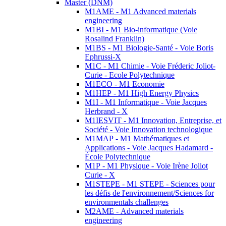
Master (DNM)
M1AME - M1 Advanced materials
engineering
M1BI - M1 Bio-informatique (Voie
Rosalind Franklin)
M1BS - M1 Biologie-Santé - Voie Boris
Ephrussi-X
M1C - M1 Chimie - Voie Fréderic Joliot-
Curie - Ecole Polytechnique
M1ECO - M1 Economie
M1HEP - M1 High Energy Physics
M1I - M1 Informatique - Voie Jacques
Herbrand - X
M1IESVIT - M1 Innovation, Entreprise, et
Société - Voie Innovation technologique
M1MAP - M1 Mathématiques et
Applications - Voie Jacques Hadamard -
École Polytechnique
M1P - M1 Physique - Voie Irène Joliot
Curie - X
M1STEPE - M1 STEPE - Sciences pour
les défis de l'environnement/Sciences for
environmentals challenges
M2AME - Advanced materials
engineering