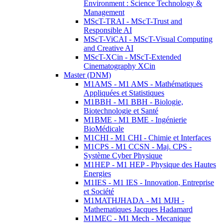
Environment : Science Technology &
Management
MScT-TRAI - MScT-Trust and
Responsible AI
MScT-ViCAI - MScT-Visual Computing
and Creative AI
MScT-XCin - MScT-Extended
Cinematography XCin
Master (DNM)
M1AMS - M1 AMS - Mathématiques
Appliquées et Statistiques
M1BBH - M1 BBH - Biologie,
Biotechnologie et Santé
M1BME - M1 BME - Ingénierie
BioMédicale
M1CHI - M1 CHI - Chimie et Interfaces
M1CPS - M1 CCSN - Maj. CPS -
Système Cyber Physique
M1HEP - M1 HEP - Physique des Hautes
Energies
M1IES - M1 IES - Innovation, Entreprise
et Société
M1MATHJHADA - M1 MJH -
Mathematiques Jacques Hadamard
M1MEC - M1 Mech - Mecanique