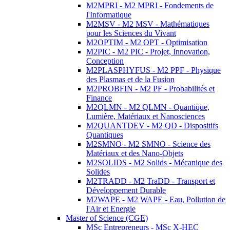
M2MPRI - M2 MPRI - Fondements de
l'Informatique
M2MSV - M2 MSV - Mathématiques
pour les Sciences du Vivant
M2OPTIM - M2 OPT - Optimisation
M2PIC - M2 PIC - Projet, Innovation,
Conception
M2PLASPHYFUS - M2 PPF - Physique
des Plasmas et de la Fusion
M2PROBFIN - M2 PF - Probabilités et
Finance
M2QLMN - M2 QLMN - Quantique,
Lumière, Matériaux et Nanosciences
M2QUANTDEV - M2 QD - Dispositifs
Quantiques
M2SMNO - M2 SMNO - Science des
Matériaux et des Nano-Objets
M2SOLIDS - M2 Solids - Mécanique des
Solides
M2TRADD - M2 TraDD - Transport et
Développement Durable
M2WAPE - M2 WAPE - Eau, Pollution de
l'Air et Energie
Master of Science (CGE)
MSc Entrepreneurs - MSc X-HEC