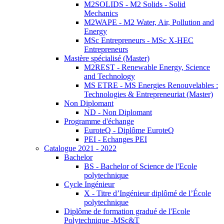
M2SOLIDS - M2 Solids - Solid
Mechanics
M2WAPE - M2 Water, Air, Pollution and
Energy
MSc Entrepreneurs - MSc X-HEC
Entrepreneurs
Mastère spécialisé (Master)
M2REST - Renewable Energy, Science
and Technology
MS ETRE - MS Energies Renouvelables :
Technologies & Entrepreneuriat (Master)
Non Diplomant
ND - Non Diplomant
Programme d'échange
EuroteQ - Diplôme EuroteQ
PEI - Echanges PEI
Catalogue 2021 - 2022
Bachelor
BS - Bachelor of Science de l'Ecole
polytechnique
Cycle Ingénieur
X - Titre d’Ingénieur diplômé de l’École
polytechnique
Diplôme de formation gradué de l'Ecole
Polytechnique -MSc&T