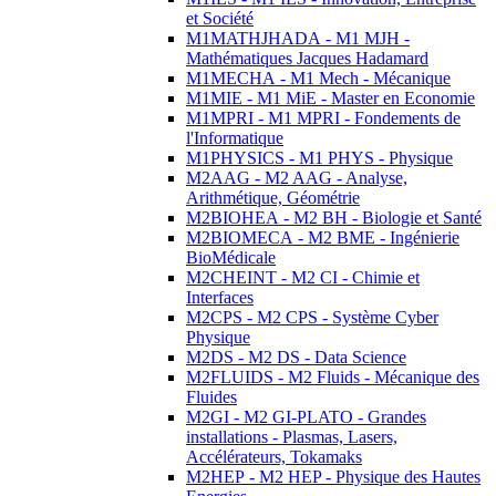
et Société
M1MATHJHADA - M1 MJH -
Mathématiques Jacques Hadamard
M1MECHA - M1 Mech - Mécanique
M1MIE - M1 MiE - Master en Economie
M1MPRI - M1 MPRI - Fondements de
l'Informatique
M1PHYSICS - M1 PHYS - Physique
M2AAG - M2 AAG - Analyse,
Arithmétique, Géométrie
M2BIOHEA - M2 BH - Biologie et Santé
M2BIOMECA - M2 BME - Ingénierie
BioMédicale
M2CHEINT - M2 CI - Chimie et
Interfaces
M2CPS - M2 CPS - Système Cyber
Physique
M2DS - M2 DS - Data Science
M2FLUIDS - M2 Fluids - Mécanique des
Fluides
M2GI - M2 GI-PLATO - Grandes
installations - Plasmas, Lasers,
Accélérateurs, Tokamaks
M2HEP - M2 HEP - Physique des Hautes