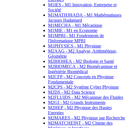
M1IES - M1 Innovation, Entreprise et
Société
M1MATHJHADA - M1 Mathématiques
Jacques Hadamard
M1MECHA - M1 Mécanique
M1MIE - M1 en Economie
M1MPRI - M1 Fondements de
l'Informatique MPRI
M1PHYSICS - M1 Physique
M2AAG - M2 Analyse, Arithmétique,
Géométrie
M2BIOHEA - M2 Biologie et Santé
M2BIOMECA - M2 Biomécanique et
Ingéniérie Biomédical
M2CFP - M2 Concepts en Physique
Fondamentale
M2CPS - M2 Système Cyber Physique
M2DS - M2 Data Science
M2FLUIDS - M2 Mécanique des Fluides
M2GI - M2 Grands Instruments
M2HEP - M2 Physique des Hautes
Energies
M2MARES - M2 Physique par Recherche
M2MATCHEINT - M2 Chimie des