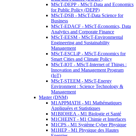
MScT-DEPP - MScT-Data and Economics
for Public Policy (DEPP)
MScT-DSB - MScT-Data Science for
Business
MScT-EDACF - MScT-Economics, Data
Analytics and Corporate Finance
MScT-EESM - MScT-Environmental
Engineering and Sustainability
Management
MScT-ESCLiP - MScT-Economics for
Smart Cities and Climate Policy
MScT-IOT - MScT-Internet of Things :
Innovation and Management Program
(IoT)
MScT-STEEM - MScT-Energy
Environment : Science Technology &
Management
Master (DNM)
M1APPMATH - M1 Mathématiques
Appliquées et Statistiques
M1BIOHEA - M1 Biologie et Santé
M1CHEINT - M1 Chimie et Interfaces
M1CPS - M1 Système Cyber Physique
M1HEP - M1 Physique des Hautes
Energies