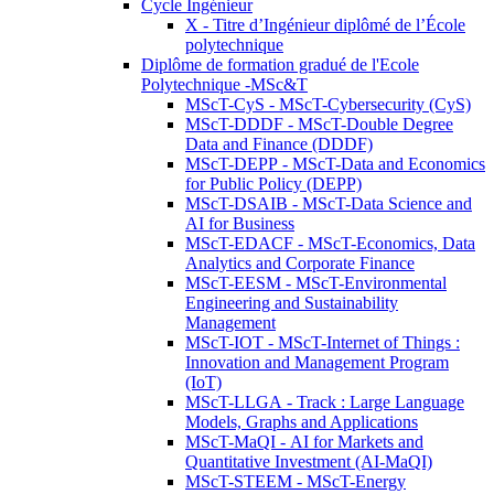
Cycle Ingénieur
X - Titre d’Ingénieur diplômé de l’École
polytechnique
Diplôme de formation gradué de l'Ecole
Polytechnique -MSc&T
MScT-CyS - MScT-Cybersecurity (CyS)
MScT-DDDF - MScT-Double Degree
Data and Finance (DDDF)
MScT-DEPP - MScT-Data and Economics
for Public Policy (DEPP)
MScT-DSAIB - MScT-Data Science and
AI for Business
MScT-EDACF - MScT-Economics, Data
Analytics and Corporate Finance
MScT-EESM - MScT-Environmental
Engineering and Sustainability
Management
MScT-IOT - MScT-Internet of Things :
Innovation and Management Program
(IoT)
MScT-LLGA - Track : Large Language
Models, Graphs and Applications
MScT-MaQI - AI for Markets and
Quantitative Investment (AI-MaQI)
MScT-STEEM - MScT-Energy