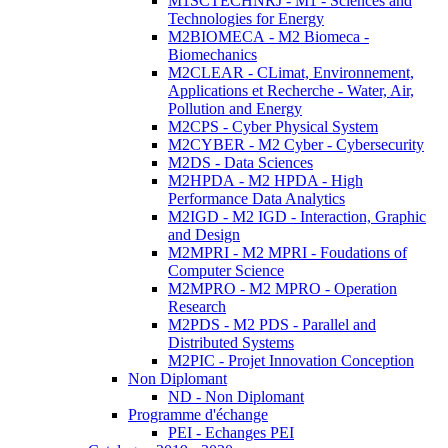
M1SCTECHNRJ - M1 - Sciences and
Technologies for Energy
M2BIOMECA - M2 Biomeca -
Biomechanics
M2CLEAR - CLimat, Environnement,
Applications et Recherche - Water, Air,
Pollution and Energy
M2CPS - Cyber Physical System
M2CYBER - M2 Cyber - Cybersecurity
M2DS - Data Sciences
M2HPDA - M2 HPDA - High
Performance Data Analytics
M2IGD - M2 IGD - Interaction, Graphic
and Design
M2MPRI - M2 MPRI - Foudations of
Computer Science
M2MPRO - M2 MPRO - Operation
Research
M2PDS - M2 PDS - Parallel and
Distributed Systems
M2PIC - Projet Innovation Conception
Non Diplomant
ND - Non Diplomant
Programme d'échange
PEI - Echanges PEI