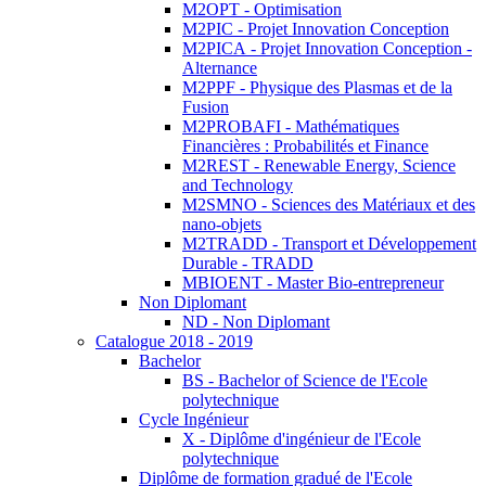
M2OPT - Optimisation
M2PIC - Projet Innovation Conception
M2PICA - Projet Innovation Conception -
Alternance
M2PPF - Physique des Plasmas et de la
Fusion
M2PROBAFI - Mathématiques
Financières : Probabilités et Finance
M2REST - Renewable Energy, Science
and Technology
M2SMNO - Sciences des Matériaux et des
nano-objets
M2TRADD - Transport et Développement
Durable - TRADD
MBIOENT - Master Bio-entrepreneur
Non Diplomant
ND - Non Diplomant
Catalogue 2018 - 2019
Bachelor
BS - Bachelor of Science de l'Ecole
polytechnique
Cycle Ingénieur
X - Diplôme d'ingénieur de l'Ecole
polytechnique
Diplôme de formation gradué de l'Ecole