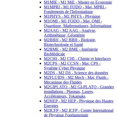
M1MIE - M1 MiE - Master en Economie
M1MPRI - M1 FODQ - Maj. MPRI -
Fondements de l'Informatique
M1PHYS - M1 PHYS - Physique
M1QMI - M1 FODQ - Maj. QMI -
Quantique, Mathematiques, Informatique
M2AAG - M2 AAG - Analyse,
Arithmétique, Géométrie
M2BBH - M2 BBH - Biologie,
Biotechnologie et Santé
M2BME - M2 BME - Ingénierie
BioMédicale
M2CHI - M2 CHI - Chimie et Interfaces
M2CPS - M2 CCSN - Maj. CPS -
Système Cyber Physique
M2DS - M2 DS - Science des données
M2FLUIDS - M2 Mech - Maj. Fluids -
Mecanique des Fluides
M2GIPLATO - M2 GI-PLATO - Grandes
installations - Plasmas, Lasers,
Accélérateurs, Tokamaks
M2HEP - M2 HEP - Physique des Hautes
Energies
M2ICFP - M2 ICFP - Centre International
de Physique Fondamentale