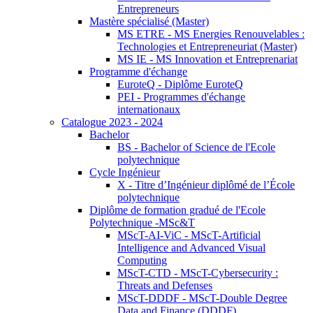
Entrepreneurs
Mastère spécialisé (Master)
MS ETRE - MS Energies Renouvelables :
Technologies et Entrepreneuriat (Master)
MS IE - MS Innovation et Entreprenariat
Programme d'échange
EuroteQ - Diplôme EuroteQ
PEI - Programmes d'échange
internationaux
Catalogue 2023 - 2024
Bachelor
BS - Bachelor of Science de l'Ecole
polytechnique
Cycle Ingénieur
X - Titre d’Ingénieur diplômé de l’École
polytechnique
Diplôme de formation gradué de l'Ecole
Polytechnique -MSc&T
MScT-AI-ViC - MScT-Artificial
Intelligence and Advanced Visual
Computing
MScT-CTD - MScT-Cybersecurity :
Threats and Defenses
MScT-DDDF - MScT-Double Degree
Data and Finance (DDDF)