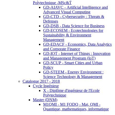
Polytechnique -MSc&T
GD-AIAVC - Artificial Intelligence and
Advanced Visual Computing
GD-CTD - Cybersecurity : Threats &
Defenses
GD-DSB - Data Science for Business
GD-ECOSEM - Ecotechnologies for
Sustainability & Environment
Management
GD-EDACF - Economics, Data Analytics
and Corporate Finance
GD-IOT - Internet of Things : Innovation
and Management Program (IoT)
GD-SCUP - Smart Cities and Urban
Policy
GD-STEEM - Energy Environment :
Science Technology & Management
Catalogue 2017 - 2018
Cycle Ingénieur
X - Diplôme d'ingénieur de l'Ecole
Polytechnique
Master (DNM)
M1QMI - M1 FODQ - Maj. QMI -
Quantique, mathematiques, informatique