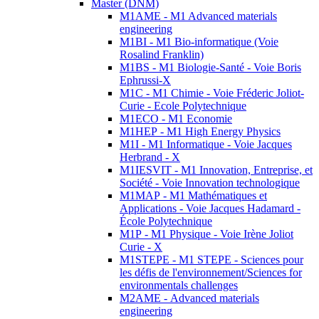
Master (DNM)
M1AME - M1 Advanced materials
engineering
M1BI - M1 Bio-informatique (Voie
Rosalind Franklin)
M1BS - M1 Biologie-Santé - Voie Boris
Ephrussi-X
M1C - M1 Chimie - Voie Fréderic Joliot-
Curie - Ecole Polytechnique
M1ECO - M1 Economie
M1HEP - M1 High Energy Physics
M1I - M1 Informatique - Voie Jacques
Herbrand - X
M1IESVIT - M1 Innovation, Entreprise, et
Société - Voie Innovation technologique
M1MAP - M1 Mathématiques et
Applications - Voie Jacques Hadamard -
École Polytechnique
M1P - M1 Physique - Voie Irène Joliot
Curie - X
M1STEPE - M1 STEPE - Sciences pour
les défis de l'environnement/Sciences for
environmentals challenges
M2AME - Advanced materials
engineering