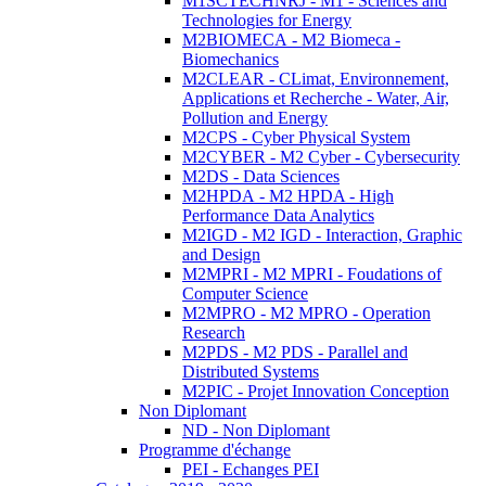
M1SCTECHNRJ - M1 - Sciences and
Technologies for Energy
M2BIOMECA - M2 Biomeca -
Biomechanics
M2CLEAR - CLimat, Environnement,
Applications et Recherche - Water, Air,
Pollution and Energy
M2CPS - Cyber Physical System
M2CYBER - M2 Cyber - Cybersecurity
M2DS - Data Sciences
M2HPDA - M2 HPDA - High
Performance Data Analytics
M2IGD - M2 IGD - Interaction, Graphic
and Design
M2MPRI - M2 MPRI - Foudations of
Computer Science
M2MPRO - M2 MPRO - Operation
Research
M2PDS - M2 PDS - Parallel and
Distributed Systems
M2PIC - Projet Innovation Conception
Non Diplomant
ND - Non Diplomant
Programme d'échange
PEI - Echanges PEI