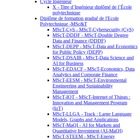
Cycle Ingénieur
X - Titre d’Ingénieur diplômé de l’École
polytechnique
Diplôme de formation gradué de l'Ecole
Polytechnique -MSc&T
MScT-CyS - MScT-Cybersecurity (CyS)
MScT-DDDF - MScT-Double Degree
Data and Finance (DDDF)
MScT-DEPP - MScT-Data and Economics
for Public Policy (DEPP)
MScT-DSAIB - MScT-Data Science and
AI for Business
MScT-EDACF - MScT-Economics, Data
Analytics and Corporate Finance
MScT-EESM - MScT-Environmental
Engineering and Sustainability
Management
MScT-IOT - MScT-Internet of Things :
Innovation and Management Program
(IoT)
MScT-LLGA - Track : Large Language
Models, Graphs and Applications
MScT-MaQI - AI for Markets and
Quantitative Investment (AI-MaQI)
MScT-STEEM - MScT-Energy