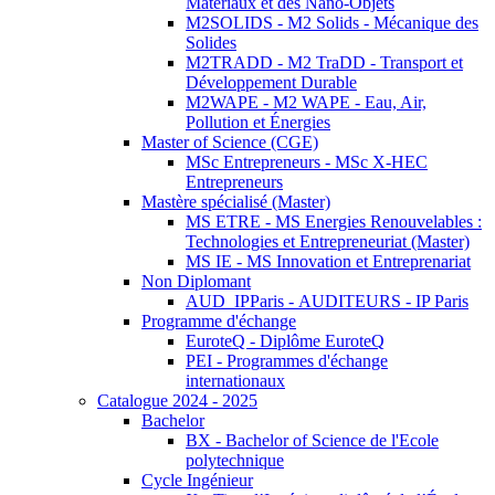
Matériaux et des Nano-Objets
M2SOLIDS - M2 Solids - Mécanique des
Solides
M2TRADD - M2 TraDD - Transport et
Développement Durable
M2WAPE - M2 WAPE - Eau, Air,
Pollution et Énergies
Master of Science (CGE)
MSc Entrepreneurs - MSc X-HEC
Entrepreneurs
Mastère spécialisé (Master)
MS ETRE - MS Energies Renouvelables :
Technologies et Entrepreneuriat (Master)
MS IE - MS Innovation et Entreprenariat
Non Diplomant
AUD_IPParis - AUDITEURS - IP Paris
Programme d'échange
EuroteQ - Diplôme EuroteQ
PEI - Programmes d'échange
internationaux
Catalogue 2024 - 2025
Bachelor
BX - Bachelor of Science de l'Ecole
polytechnique
Cycle Ingénieur