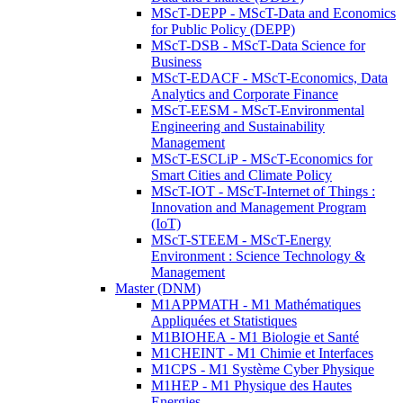
MScT-DEPP - MScT-Data and Economics
for Public Policy (DEPP)
MScT-DSB - MScT-Data Science for
Business
MScT-EDACF - MScT-Economics, Data
Analytics and Corporate Finance
MScT-EESM - MScT-Environmental
Engineering and Sustainability
Management
MScT-ESCLiP - MScT-Economics for
Smart Cities and Climate Policy
MScT-IOT - MScT-Internet of Things :
Innovation and Management Program
(IoT)
MScT-STEEM - MScT-Energy
Environment : Science Technology &
Management
Master (DNM)
M1APPMATH - M1 Mathématiques
Appliquées et Statistiques
M1BIOHEA - M1 Biologie et Santé
M1CHEINT - M1 Chimie et Interfaces
M1CPS - M1 Système Cyber Physique
M1HEP - M1 Physique des Hautes
Energies