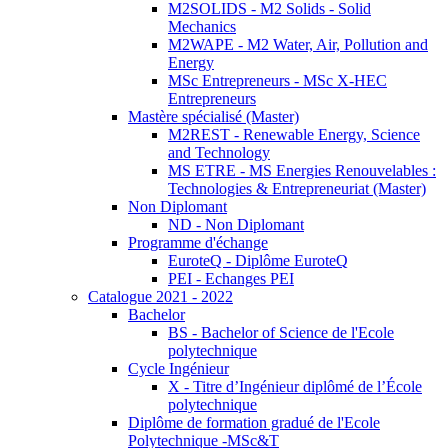
M2SOLIDS - M2 Solids - Solid
Mechanics
M2WAPE - M2 Water, Air, Pollution and
Energy
MSc Entrepreneurs - MSc X-HEC
Entrepreneurs
Mastère spécialisé (Master)
M2REST - Renewable Energy, Science
and Technology
MS ETRE - MS Energies Renouvelables :
Technologies & Entrepreneuriat (Master)
Non Diplomant
ND - Non Diplomant
Programme d'échange
EuroteQ - Diplôme EuroteQ
PEI - Echanges PEI
Catalogue 2021 - 2022
Bachelor
BS - Bachelor of Science de l'Ecole
polytechnique
Cycle Ingénieur
X - Titre d’Ingénieur diplômé de l’École
polytechnique
Diplôme de formation gradué de l'Ecole
Polytechnique -MSc&T