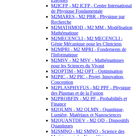
Energies
M2ICFP - M2 ICFP - Centre International
de Physique Fondamentale
M2MARES - M2 PBR - Physique par
Recherche
M2MATHMOD - M2 MM - Modélisation
Mathématique
M2MECENCLI - M2 MECENCLI -
Génie Mécanique pour les Cliniciens
M2MPRI - M2 MPRI - Fondements de
l'Informatique
M2MSV - M2 MSV - Mathématiques
pour les Sciences du Vivant
M2OPTIM - M2 OPT - Optimisation
M2PIC - M2 PIC - Projet, Innovation,
Conception
M2PLASPHYFUS - M2 PPF - Physique
des Plasmas et de la Fusion
M2PROBFIN - M2 PF - Probabilités et
Finance
M2QLMN - M2 QLMN - Quantique,
Lumière, Matériaux et Nanosciences
M2QUANTDEV - M2 QD - Dispositifs
Quantiques
M2SMNO - M2 SMNO - Science des