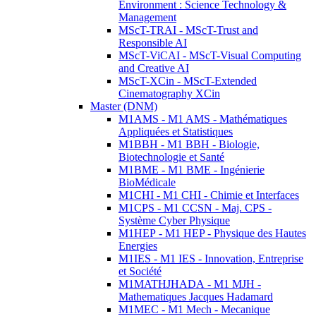
Environment : Science Technology &
Management
MScT-TRAI - MScT-Trust and
Responsible AI
MScT-ViCAI - MScT-Visual Computing
and Creative AI
MScT-XCin - MScT-Extended
Cinematography XCin
Master (DNM)
M1AMS - M1 AMS - Mathématiques
Appliquées et Statistiques
M1BBH - M1 BBH - Biologie,
Biotechnologie et Santé
M1BME - M1 BME - Ingénierie
BioMédicale
M1CHI - M1 CHI - Chimie et Interfaces
M1CPS - M1 CCSN - Maj. CPS -
Système Cyber Physique
M1HEP - M1 HEP - Physique des Hautes
Energies
M1IES - M1 IES - Innovation, Entreprise
et Société
M1MATHJHADA - M1 MJH -
Mathematiques Jacques Hadamard
M1MEC - M1 Mech - Mecanique