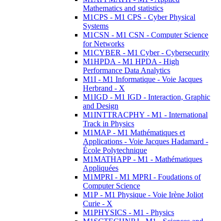
Mathematics and statistics
M1CPS - M1 CPS - Cyber Physical
Systems
M1CSN - M1 CSN - Computer Science
for Networks
M1CYBER - M1 Cyber - Cybersecurity
M1HPDA - M1 HPDA - High
Performance Data Analytics
M1I - M1 Informatique - Voie Jacques
Herbrand - X
M1IGD - M1 IGD - Interaction, Graphic
and Design
M1INTTRACPHY - M1 - International
Track in Physics
M1MAP - M1 Mathématiques et
Applications - Voie Jacques Hadamard -
École Polytechnique
M1MATHAPP - M1 - Mathématiques
Appliquées
M1MPRI - M1 MPRI - Foudations of
Computer Science
M1P - M1 Physique - Voie Irène Joliot
Curie - X
M1PHYSICS - M1 - Physics