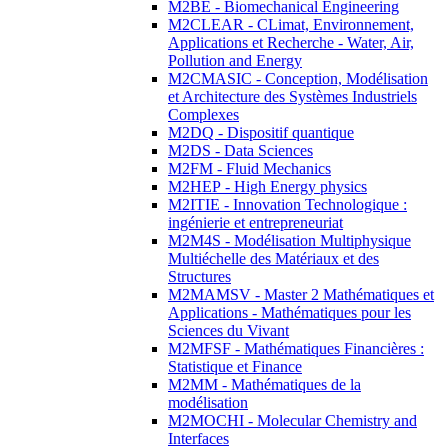
M2BE - Biomechanical Engineering
M2CLEAR - CLimat, Environnement,
Applications et Recherche - Water, Air,
Pollution and Energy
M2CMASIC - Conception, Modélisation
et Architecture des Systèmes Industriels
Complexes
M2DQ - Dispositif quantique
M2DS - Data Sciences
M2FM - Fluid Mechanics
M2HEP - High Energy physics
M2ITIE - Innovation Technologique :
ingénierie et entrepreneuriat
M2M4S - Modélisation Multiphysique
Multiéchelle des Matériaux et des
Structures
M2MAMSV - Master 2 Mathématiques et
Applications - Mathématiques pour les
Sciences du Vivant
M2MFSF - Mathématiques Financières :
Statistique et Finance
M2MM - Mathématiques de la
modélisation
M2MOCHI - Molecular Chemistry and
Interfaces