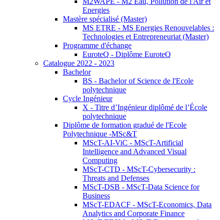
M2WAPE - M2 Eau, Pollution de l'Air et
Energies
Mastère spécialisé (Master)
MS ETRE - MS Energies Renouvelables :
Technologies et Entrepreneuriat (Master)
Programme d'échange
EuroteQ - Diplôme EuroteQ
Catalogue 2022 - 2023
Bachelor
BS - Bachelor of Science de l'Ecole
polytechnique
Cycle Ingénieur
X - Titre d’Ingénieur diplômé de l’École
polytechnique
Diplôme de formation gradué de l'Ecole
Polytechnique -MSc&T
MScT-AI-ViC - MScT-Artificial
Intelligence and Advanced Visual
Computing
MScT-CTD - MScT-Cybersecurity :
Threats and Defenses
MScT-DSB - MScT-Data Science for
Business
MScT-EDACF - MScT-Economics, Data
Analytics and Corporate Finance