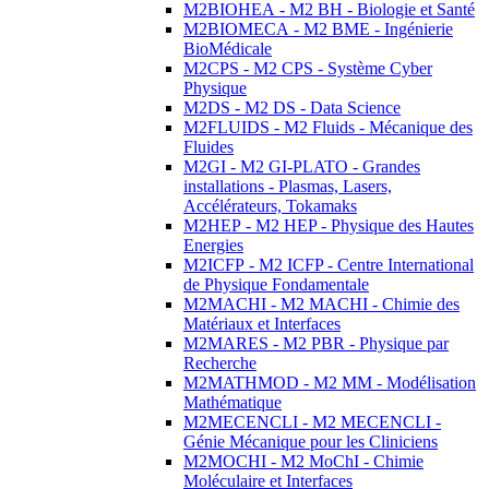
M2BIOHEA - M2 BH - Biologie et Santé
M2BIOMECA - M2 BME - Ingénierie
BioMédicale
M2CPS - M2 CPS - Système Cyber
Physique
M2DS - M2 DS - Data Science
M2FLUIDS - M2 Fluids - Mécanique des
Fluides
M2GI - M2 GI-PLATO - Grandes
installations - Plasmas, Lasers,
Accélérateurs, Tokamaks
M2HEP - M2 HEP - Physique des Hautes
Energies
M2ICFP - M2 ICFP - Centre International
de Physique Fondamentale
M2MACHI - M2 MACHI - Chimie des
Matériaux et Interfaces
M2MARES - M2 PBR - Physique par
Recherche
M2MATHMOD - M2 MM - Modélisation
Mathématique
M2MECENCLI - M2 MECENCLI -
Génie Mécanique pour les Cliniciens
M2MOCHI - M2 MoChI - Chimie
Moléculaire et Interfaces