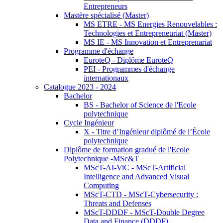
Entrepreneurs
Mastère spécialisé (Master)
MS ETRE - MS Energies Renouvelables :
Technologies et Entrepreneuriat (Master)
MS IE - MS Innovation et Entreprenariat
Programme d'échange
EuroteQ - Diplôme EuroteQ
PEI - Programmes d'échange
internationaux
Catalogue 2023 - 2024
Bachelor
BS - Bachelor of Science de l'Ecole
polytechnique
Cycle Ingénieur
X - Titre d’Ingénieur diplômé de l’École
polytechnique
Diplôme de formation gradué de l'Ecole
Polytechnique -MSc&T
MScT-AI-ViC - MScT-Artificial
Intelligence and Advanced Visual
Computing
MScT-CTD - MScT-Cybersecurity :
Threats and Defenses
MScT-DDDF - MScT-Double Degree
Data and Finance (DDDF)