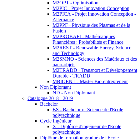
M2OPT - Optimisation
M2PIC - Projet Innovation Conception
M2PICA - Projet Innovation Conception -
Alternance
M2PPF - Physique des Plasmas et de la
Fusion
M2PROBAFI - Mathématiques
Financières : Probabilités et Finance
M2REST - Renewable Energy, Science
and Technology
M2SMNO - Sciences des Matériaux et des
nano-objets
M2TRADD - Transport et Développement
Durable - TRADD
MBIOENT - Master Bio-entrepreneur
Non Diplomant
ND - Non Diplomant
Catalogue 2018 - 2019
Bachelor
BS - Bachelor of Science de l'Ecole
polytechnique
Cycle Ingénieur
X - Diplôme d'ingénieur de l'Ecole
polytechnique
Diplôme de formation gradué de l'Ecole