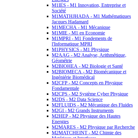
M1IES - M1 Innovation, Entreprise et
Société
M1MATHJHADA - M1 Mathématiques
Jacques Hadamard
M1MECHA - M1 Mécanique
M1MIE - M1 en Economie
M1MPRI - M1 Fondements de
l'Informatique MPRI
M1PHYSICS - M1 Physique
M2AAG - M2 Analyse, Arithmétique,
Géométrie
M2BIOHEA - M2 Biologie et Santé
M2BIOMECA - M2 Biomécanique et
Ingéniérie Biomédical
M2CFP - M2 Concepts en Physique
Fondamentale
M2CPS - M2 Système Cyber Physique
M2DS - M2 Data Science
M2FLUIDS - M2 Mécanique des Fluides
M2GI - M2 Grands Instruments
M2HEP - M2 Physique des Hautes
Energies
M2MARES - M2 Physique par Recherche
M2MATCHEINT - M2 Chimie des