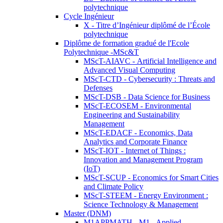
polytechnique
Cycle Ingénieur
X - Titre d’Ingénieur diplômé de l’École
polytechnique
Diplôme de formation gradué de l'Ecole
Polytechnique -MSc&T
MScT-AIAVC - Artificial Intelligence and
Advanced Visual Computing
MScT-CTD - Cybersecurity : Threats and
Defenses
MScT-DSB - Data Science for Business
MScT-ECOSEM - Environmental
Engineering and Sustainability
Management
MScT-EDACF - Economics, Data
Analytics and Corporate Finance
MScT-IOT - Internet of Things :
Innovation and Management Program
(IoT)
MScT-SCUP - Economics for Smart Cities
and Climate Policy
MScT-STEEM - Energy Environment :
Science Technology & Management
Master (DNM)
M1APPMATH - M1 - Applied