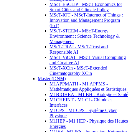
MScT-ESCLiP - MScT-Economics for
Smart Cities and Climate Policy
MScT-IOT - MScT-Internet of Things :
Innovation and Management Program
(IoT)
MScT-STEEM - MScT-Energy
Environment : Science Technology &
Management
MScT-TRAI - MScT-Trust and
Responsible AI
MScT-ViCAI - MScT-Visual Computing
and Creative AI
MScT-XCin - MScT-Extended
Cinematography XCin
Master (DNM)
M1APPMATH - M1 APPMS -
Mathématiques Appliquées et Statistiques
M1BIOHEA - M1 BH - Biologie et Santé
M1CHEINT - M1 CI - Chimie et
Interfaces
M1CPS - M1 CPS - Système Cyber
Physique
M1HEP - M1 HEP - Physique des Hautes
Energies
M1IES - M1 IES - Innovation, Entreprise