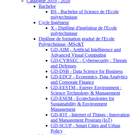
Catalogue 2019 - 2020
Bachelor
BS - Bachelor of Science de l'Ecole
polytechnique
Cycle Ingénieur
X - Diplôme d'ingénieur de l'Ecole
polytechnique
Diplôme de formation gradué de l'Ecole
Polytechnique -MSc&T
GD-AIM - Artificial Intelligence and
Advanced Visual Computing
GD-CYBSEC - Cybersecurity : Threats
and Defenses
GD-DSB - Data Science for Business
GD-EDCF - Economics, Data Analytics
and Corporate Finance
GD-EESTM - Energy Environment :
Science Technology & Management
GD-ESEM - Ecotechnologies for
Sustainability & Environment
Management
GD-IOT - Internet of Things : Innovation
and Management Program (IoT)
GD-SCUP - Smart Cities and Urban
Policy