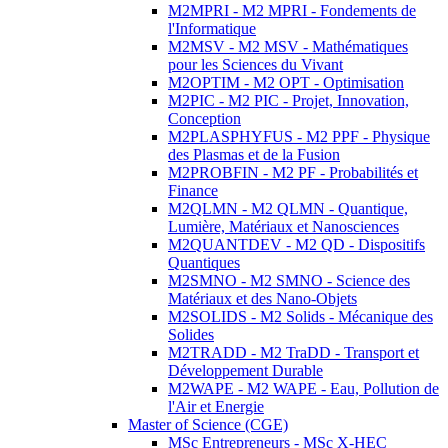
M2MPRI - M2 MPRI - Fondements de
l'Informatique
M2MSV - M2 MSV - Mathématiques
pour les Sciences du Vivant
M2OPTIM - M2 OPT - Optimisation
M2PIC - M2 PIC - Projet, Innovation,
Conception
M2PLASPHYFUS - M2 PPF - Physique
des Plasmas et de la Fusion
M2PROBFIN - M2 PF - Probabilités et
Finance
M2QLMN - M2 QLMN - Quantique,
Lumière, Matériaux et Nanosciences
M2QUANTDEV - M2 QD - Dispositifs
Quantiques
M2SMNO - M2 SMNO - Science des
Matériaux et des Nano-Objets
M2SOLIDS - M2 Solids - Mécanique des
Solides
M2TRADD - M2 TraDD - Transport et
Développement Durable
M2WAPE - M2 WAPE - Eau, Pollution de
l'Air et Energie
Master of Science (CGE)
MSc Entrepreneurs - MSc X-HEC