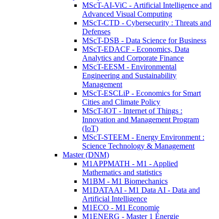
MScT-AI-ViC - Artificial Intelligence and
Advanced Visual Computing
MScT-CTD - Cybersecurity : Threats and
Defenses
MScT-DSB - Data Science for Business
MScT-EDACF - Economics, Data
Analytics and Corporate Finance
MScT-EESM - Environmental
Engineering and Sustainability
Management
MScT-ESCLiP - Economics for Smart
Cities and Climate Policy
MScT-IOT - Internet of Things :
Innovation and Management Program
(IoT)
MScT-STEEM - Energy Environment :
Science Technology & Management
Master (DNM)
M1APPMATH - M1 - Applied
Mathematics and statistics
M1BM - M1 Biomechanics
M1DATAAI - M1 Data AI - Data and
Artificial Intelligence
M1ECO - M1 Economie
M1ENERG - Master 1 Énergie