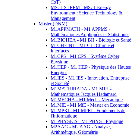
(IoT)
MScT-STEEM - MScT-Energy
Environment : Science Technology &
Management
Master (DNM)
M1APPMATH - M1 APPMS -
Mathématiques Appliquées et Statistiques
M1BIOHEA - M1 BH - Biologie et Santé
M1CHEINT - M1 CI - Chimie et
Interfaces
M1CPS - M1 CPS - Système Cyber
Physique
M1HEP - M1 HEP - Physique des Hautes
Energies
M1IES - M1 IES - Innovation, Entreprise
et Société
M1MATHJHADA - M1 MJH -
Mathématiques Jacques Hadamard
M1MECHA - M1 Mech - Mécanique
M1MIE - M1 MiE - Master en Economie
M1MPRI - M1 MPRI - Fondements de
l'Informatique
M1PHYSICS - M1 PHYS - Physique
M2AAG - M2 AAG - Analyse,
Arithmétique, Géométrie