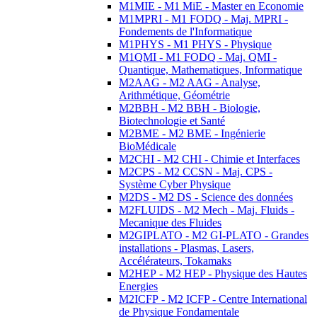
M1MIE - M1 MiE - Master en Economie
M1MPRI - M1 FODQ - Maj. MPRI -
Fondements de l'Informatique
M1PHYS - M1 PHYS - Physique
M1QMI - M1 FODQ - Maj. QMI -
Quantique, Mathematiques, Informatique
M2AAG - M2 AAG - Analyse,
Arithmétique, Géométrie
M2BBH - M2 BBH - Biologie,
Biotechnologie et Santé
M2BME - M2 BME - Ingénierie
BioMédicale
M2CHI - M2 CHI - Chimie et Interfaces
M2CPS - M2 CCSN - Maj. CPS -
Système Cyber Physique
M2DS - M2 DS - Science des données
M2FLUIDS - M2 Mech - Maj. Fluids -
Mecanique des Fluides
M2GIPLATO - M2 GI-PLATO - Grandes
installations - Plasmas, Lasers,
Accélérateurs, Tokamaks
M2HEP - M2 HEP - Physique des Hautes
Energies
M2ICFP - M2 ICFP - Centre International
de Physique Fondamentale