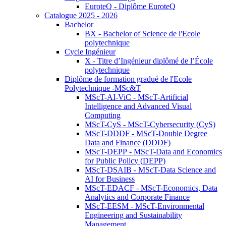
EuroteQ - Diplôme EuroteQ
Catalogue 2025 - 2026
Bachelor
BX - Bachelor of Science de l'Ecole
polytechnique
Cycle Ingénieur
X - Titre d’Ingénieur diplômé de l’École
polytechnique
Diplôme de formation gradué de l'Ecole
Polytechnique -MSc&T
MScT-AI-ViC - MScT-Artificial
Intelligence and Advanced Visual
Computing
MScT-CyS - MScT-Cybersecurity (CyS)
MScT-DDDF - MScT-Double Degree
Data and Finance (DDDF)
MScT-DEPP - MScT-Data and Economics
for Public Policy (DEPP)
MScT-DSAIB - MScT-Data Science and
AI for Business
MScT-EDACF - MScT-Economics, Data
Analytics and Corporate Finance
MScT-EESM - MScT-Environmental
Engineering and Sustainability
Management