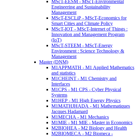
MScT-EESM - MScT-Environmental
Engineering and Sustainability
Management
MScT-ESCLiP - MScT-Economics for
Smart Cities and Climate Policy
MScT-IOT - MScT-Internet of Things :
Innovation and Management Program
(IoT)
MScT-STEEM - MScT-Energy
Environment : Science Technology &
Management
Master (DNM)
M1APPMATH - M1 Applied Mathematics
and statistics
M1CHEINT - M1 Chemistry and
Interfaces
M1CPS - M1 CPS - Cyber Physical
Systems
M1HEP - M1 High Energy Physics
M1MATHJHADA - M1 Mathematiques
Jacques Hadamard
M1MECHA - M1 Mechanics
M1MIE - M1 MIE - Master in Economics
M2BIOHEA - M2 Biology and Health
M2BIOMECA - M2 Biomeca -