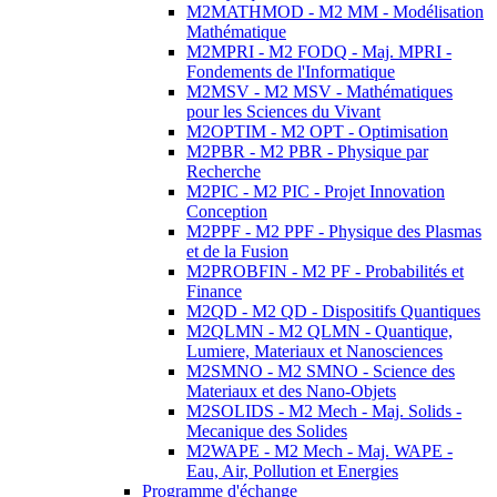
M2MATHMOD - M2 MM - Modélisation
Mathématique
M2MPRI - M2 FODQ - Maj. MPRI -
Fondements de l'Informatique
M2MSV - M2 MSV - Mathématiques
pour les Sciences du Vivant
M2OPTIM - M2 OPT - Optimisation
M2PBR - M2 PBR - Physique par
Recherche
M2PIC - M2 PIC - Projet Innovation
Conception
M2PPF - M2 PPF - Physique des Plasmas
et de la Fusion
M2PROBFIN - M2 PF - Probabilités et
Finance
M2QD - M2 QD - Dispositifs Quantiques
M2QLMN - M2 QLMN - Quantique,
Lumiere, Materiaux et Nanosciences
M2SMNO - M2 SMNO - Science des
Materiaux et des Nano-Objets
M2SOLIDS - M2 Mech - Maj. Solids -
Mecanique des Solides
M2WAPE - M2 Mech - Maj. WAPE -
Eau, Air, Pollution et Energies
Programme d'échange