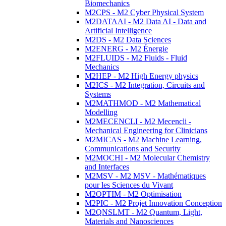
Biomechanics
M2CPS - M2 Cyber Physical System
M2DATAAI - M2 Data AI - Data and
Artificial Intelligence
M2DS - M2 Data Sciences
M2ENERG - M2 Énergie
M2FLUIDS - M2 Fluids - Fluid
Mechanics
M2HEP - M2 High Energy physics
M2ICS - M2 Integration, Circuits and
Systems
M2MATHMOD - M2 Mathematical
Modelling
M2MECENCLI - M2 Mecencli -
Mechanical Engineering for Clinicians
M2MICAS - M2 Machine Learning,
Communications and Security
M2MOCHI - M2 Molecular Chemistry
and Interfaces
M2MSV - M2 MSV - Mathématiques
pour les Sciences du Vivant
M2OPTIM - M2 Optimisation
M2PIC - M2 Projet Innovation Conception
M2QNSLMT - M2 Quantum, Light,
Materials and Nanosciences