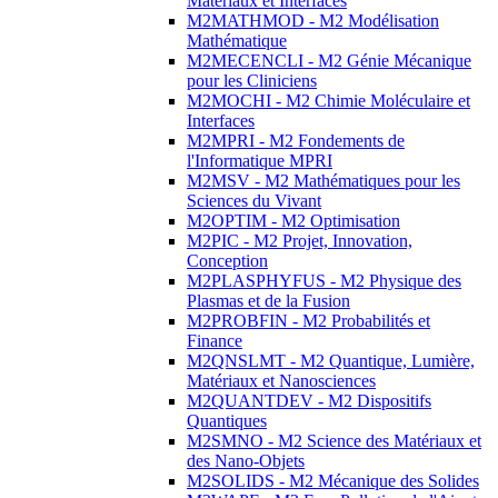
Matériaux et Interfaces
M2MATHMOD - M2 Modélisation
Mathématique
M2MECENCLI - M2 Génie Mécanique
pour les Cliniciens
M2MOCHI - M2 Chimie Moléculaire et
Interfaces
M2MPRI - M2 Fondements de
l'Informatique MPRI
M2MSV - M2 Mathématiques pour les
Sciences du Vivant
M2OPTIM - M2 Optimisation
M2PIC - M2 Projet, Innovation,
Conception
M2PLASPHYFUS - M2 Physique des
Plasmas et de la Fusion
M2PROBFIN - M2 Probabilités et
Finance
M2QNSLMT - M2 Quantique, Lumière,
Matériaux et Nanosciences
M2QUANTDEV - M2 Dispositifs
Quantiques
M2SMNO - M2 Science des Matériaux et
des Nano-Objets
M2SOLIDS - M2 Mécanique des Solides