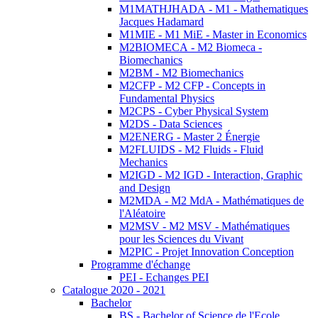
M1MATHJHADA - M1 - Mathematiques
Jacques Hadamard
M1MIE - M1 MiE - Master in Economics
M2BIOMECA - M2 Biomeca -
Biomechanics
M2BM - M2 Biomechanics
M2CFP - M2 CFP - Concepts in
Fundamental Physics
M2CPS - Cyber Physical System
M2DS - Data Sciences
M2ENERG - Master 2 Énergie
M2FLUIDS - M2 Fluids - Fluid
Mechanics
M2IGD - M2 IGD - Interaction, Graphic
and Design
M2MDA - M2 MdA - Mathématiques de
l'Aléatoire
M2MSV - M2 MSV - Mathématiques
pour les Sciences du Vivant
M2PIC - Projet Innovation Conception
Programme d'échange
PEI - Echanges PEI
Catalogue 2020 - 2021
Bachelor
BS - Bachelor of Science de l'Ecole