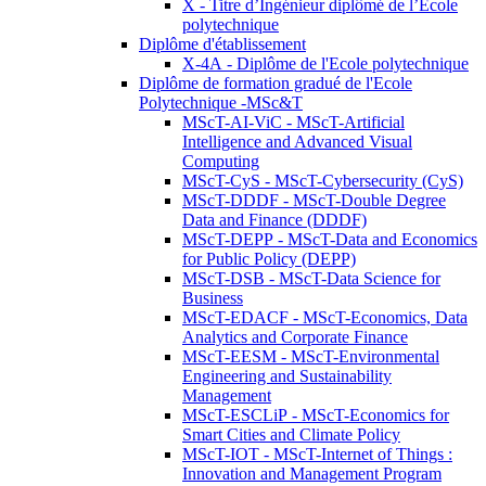
X - Titre d’Ingénieur diplômé de l’École
polytechnique
Diplôme d'établissement
X-4A - Diplôme de l'Ecole polytechnique
Diplôme de formation gradué de l'Ecole
Polytechnique -MSc&T
MScT-AI-ViC - MScT-Artificial
Intelligence and Advanced Visual
Computing
MScT-CyS - MScT-Cybersecurity (CyS)
MScT-DDDF - MScT-Double Degree
Data and Finance (DDDF)
MScT-DEPP - MScT-Data and Economics
for Public Policy (DEPP)
MScT-DSB - MScT-Data Science for
Business
MScT-EDACF - MScT-Economics, Data
Analytics and Corporate Finance
MScT-EESM - MScT-Environmental
Engineering and Sustainability
Management
MScT-ESCLiP - MScT-Economics for
Smart Cities and Climate Policy
MScT-IOT - MScT-Internet of Things :
Innovation and Management Program