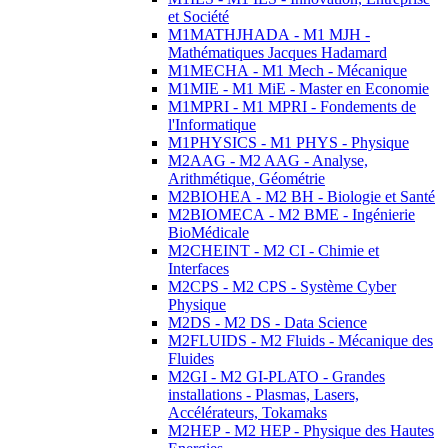
et Société
M1MATHJHADA - M1 MJH -
Mathématiques Jacques Hadamard
M1MECHA - M1 Mech - Mécanique
M1MIE - M1 MiE - Master en Economie
M1MPRI - M1 MPRI - Fondements de
l'Informatique
M1PHYSICS - M1 PHYS - Physique
M2AAG - M2 AAG - Analyse,
Arithmétique, Géométrie
M2BIOHEA - M2 BH - Biologie et Santé
M2BIOMECA - M2 BME - Ingénierie
BioMédicale
M2CHEINT - M2 CI - Chimie et
Interfaces
M2CPS - M2 CPS - Système Cyber
Physique
M2DS - M2 DS - Data Science
M2FLUIDS - M2 Fluids - Mécanique des
Fluides
M2GI - M2 GI-PLATO - Grandes
installations - Plasmas, Lasers,
Accélérateurs, Tokamaks
M2HEP - M2 HEP - Physique des Hautes