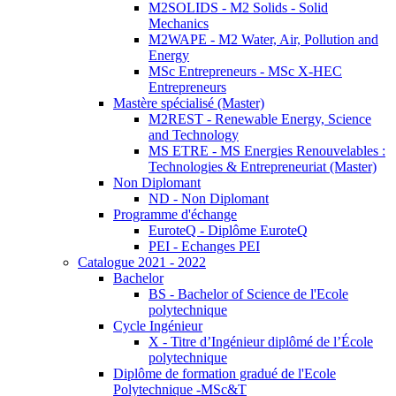
M2SOLIDS - M2 Solids - Solid
Mechanics
M2WAPE - M2 Water, Air, Pollution and
Energy
MSc Entrepreneurs - MSc X-HEC
Entrepreneurs
Mastère spécialisé (Master)
M2REST - Renewable Energy, Science
and Technology
MS ETRE - MS Energies Renouvelables :
Technologies & Entrepreneuriat (Master)
Non Diplomant
ND - Non Diplomant
Programme d'échange
EuroteQ - Diplôme EuroteQ
PEI - Echanges PEI
Catalogue 2021 - 2022
Bachelor
BS - Bachelor of Science de l'Ecole
polytechnique
Cycle Ingénieur
X - Titre d’Ingénieur diplômé de l’École
polytechnique
Diplôme de formation gradué de l'Ecole
Polytechnique -MSc&T