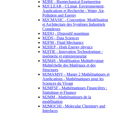
M2BE - Biomechanical Engineering
M2CLEAR - CLimat, Environnement,
Applications et Recherche - Water, Air,
Pollution and Energy
M2CMASIC - Conception, Modélisation
et Architecture des Systèmes Industriels
Complexes
M2DQ - Dispositif quantique
M2DS - Data Sciences
M2FM - Fluid Mechanics
M2HEP - High Energy physics
M2ITIE - Innovation Technologique :
ingénierie et entrepreneuriat
M2M4S - Modélisation Multiphysique
Multiéchelle des Matériaux et des
Structures
M2MAMSV - Master 2 Mathématiques et
Applications - Mathématiques pour les
Sciences du Vivant
M2MFSF - Mathématiques Financières :
Statistique et Finance
M2MM - Mathématiques de la
modélisation
M2MOCHI - Molecular Chemistry and
Interfaces