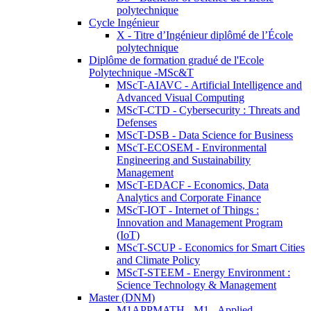
polytechnique
Cycle Ingénieur
X - Titre d’Ingénieur diplômé de l’École
polytechnique
Diplôme de formation gradué de l'Ecole
Polytechnique -MSc&T
MScT-AIAVC - Artificial Intelligence and
Advanced Visual Computing
MScT-CTD - Cybersecurity : Threats and
Defenses
MScT-DSB - Data Science for Business
MScT-ECOSEM - Environmental
Engineering and Sustainability
Management
MScT-EDACF - Economics, Data
Analytics and Corporate Finance
MScT-IOT - Internet of Things :
Innovation and Management Program
(IoT)
MScT-SCUP - Economics for Smart Cities
and Climate Policy
MScT-STEEM - Energy Environment :
Science Technology & Management
Master (DNM)
M1APPMATH - M1 - Applied