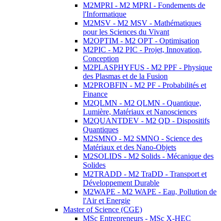
M2MPRI - M2 MPRI - Fondements de
l'Informatique
M2MSV - M2 MSV - Mathématiques
pour les Sciences du Vivant
M2OPTIM - M2 OPT - Optimisation
M2PIC - M2 PIC - Projet, Innovation,
Conception
M2PLASPHYFUS - M2 PPF - Physique
des Plasmas et de la Fusion
M2PROBFIN - M2 PF - Probabilités et
Finance
M2QLMN - M2 QLMN - Quantique,
Lumière, Matériaux et Nanosciences
M2QUANTDEV - M2 QD - Dispositifs
Quantiques
M2SMNO - M2 SMNO - Science des
Matériaux et des Nano-Objets
M2SOLIDS - M2 Solids - Mécanique des
Solides
M2TRADD - M2 TraDD - Transport et
Développement Durable
M2WAPE - M2 WAPE - Eau, Pollution de
l'Air et Energie
Master of Science (CGE)
MSc Entrepreneurs - MSc X-HEC