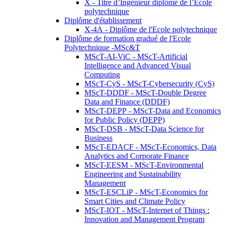
X - Titre d’Ingénieur diplômé de l’École
polytechnique
Diplôme d'établissement
X-4A - Diplôme de l'Ecole polytechnique
Diplôme de formation gradué de l'Ecole
Polytechnique -MSc&T
MScT-AI-ViC - MScT-Artificial
Intelligence and Advanced Visual
Computing
MScT-CyS - MScT-Cybersecurity (CyS)
MScT-DDDF - MScT-Double Degree
Data and Finance (DDDF)
MScT-DEPP - MScT-Data and Economics
for Public Policy (DEPP)
MScT-DSB - MScT-Data Science for
Business
MScT-EDACF - MScT-Economics, Data
Analytics and Corporate Finance
MScT-EESM - MScT-Environmental
Engineering and Sustainability
Management
MScT-ESCLiP - MScT-Economics for
Smart Cities and Climate Policy
MScT-IOT - MScT-Internet of Things :
Innovation and Management Program