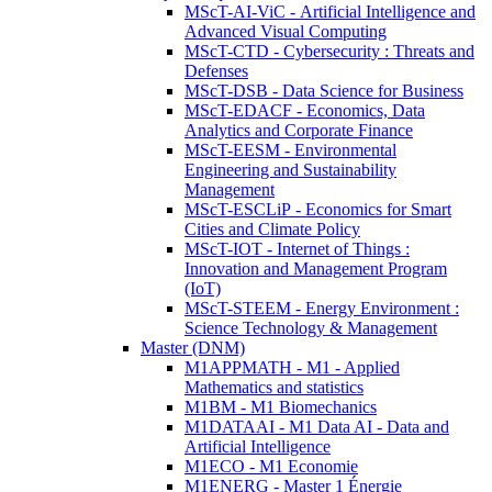
MScT-AI-ViC - Artificial Intelligence and
Advanced Visual Computing
MScT-CTD - Cybersecurity : Threats and
Defenses
MScT-DSB - Data Science for Business
MScT-EDACF - Economics, Data
Analytics and Corporate Finance
MScT-EESM - Environmental
Engineering and Sustainability
Management
MScT-ESCLiP - Economics for Smart
Cities and Climate Policy
MScT-IOT - Internet of Things :
Innovation and Management Program
(IoT)
MScT-STEEM - Energy Environment :
Science Technology & Management
Master (DNM)
M1APPMATH - M1 - Applied
Mathematics and statistics
M1BM - M1 Biomechanics
M1DATAAI - M1 Data AI - Data and
Artificial Intelligence
M1ECO - M1 Economie
M1ENERG - Master 1 Énergie