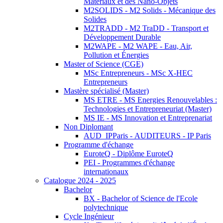
Matériaux et des Nano-Objets
M2SOLIDS - M2 Solids - Mécanique des
Solides
M2TRADD - M2 TraDD - Transport et
Développement Durable
M2WAPE - M2 WAPE - Eau, Air,
Pollution et Énergies
Master of Science (CGE)
MSc Entrepreneurs - MSc X-HEC
Entrepreneurs
Mastère spécialisé (Master)
MS ETRE - MS Energies Renouvelables :
Technologies et Entrepreneuriat (Master)
MS IE - MS Innovation et Entreprenariat
Non Diplomant
AUD_IPParis - AUDITEURS - IP Paris
Programme d'échange
EuroteQ - Diplôme EuroteQ
PEI - Programmes d'échange
internationaux
Catalogue 2024 - 2025
Bachelor
BX - Bachelor of Science de l'Ecole
polytechnique
Cycle Ingénieur