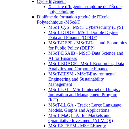
Cycle Ingénieur
X - Titre d’Ingénieur diplômé de l’École
polytechnique
Diplôme de formation gradué de l'Ecole
Polytechnique -MSc&T
MScT-CyS - MScT-Cybersecurity (CyS)
MScT-DDDF - MScT-Double Degree
Data and Finance (DDDF)
MScT-DEPP - MScT-Data and Economics
for Public Policy (DEPP)
MScT-DSAIB - MScT-Data Science and
AI for Business
MScT-EDACF - MScT-Economics, Data
Analytics and Corporate Finance
MScT-EESM - MScT-Environmental
Engineering and Sustainability
Management
MScT-IOT - MScT-Internet of Things :
Innovation and Management Program
(IoT)
MScT-LLGA - Track : Large Language
Models, Graphs and Applications
MScT-MaQI - AI for Markets and
Quantitative Investment (AI-MaQI)
MScT-STEEM - MScT-Energy