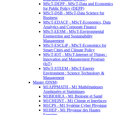
MScT-DEPP - MScT-Data and Economics
for Public Policy (DEPP)
MScT-DSB - MScT-Data Science for
Business
MScT-EDACF - MScT-Economics, Data
Analytics and Corporate Finance
MScT-EESM - MScT-Environmental
Engineering and Sustainability
Management
MScT-ESCLiP - MScT-Economics for
Smart Cities and Climate Policy
MScT-IOT - MScT-Internet of Things :
Innovation and Management Program
(IoT)
MScT-STEEM - MScT-Energy
Environment : Science Technology &
Management
Master (DNM)
M1APPMATH - M1 Mathématiques
Appliquées et Statistiques
M1BIOHEA - M1 Biologie et Santé
M1CHEINT - M1 Chimie et Interfaces
M1CPS - M1 Système Cyber Physique
M1HEP - M1 Physique des Hautes
Energies