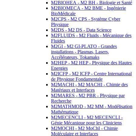
M2BIOHEA - M2 BH - Biologie et Santé
M2BIOMECA - M2 BME - Ingénierie
BioMédicale
M2CPS - M2 CPS - Système Cyber
Physique
M2DS - M2 DS - Data Science
M2FLUIDS - M2 Fluids - Mécanique des
Fluides
M2GI - M2 GI-PLATO - Grandes
installations - Plasmas, Lasers,
Accélérateurs, Tokamaks
M2HEP - M2 HEP - Physique des Hautes
Energies
M2ICFP - M2 ICFP - Centre International
de Physique Fondamentale
M2MACHI - M2 MACHI - Chimie des
Matériaux et Interfaces
M2MARES - M2 PBR - Physique par
Recherche
M2MATHMOD - M2 MM - Modélisation
Mathématique
M2MECENCLI - M2 MECENCLI -
Génie Mécanique pour les Cliniciens
M2MOCHI - M2 MoChI - Chimie
Moléculaire et Interfaces