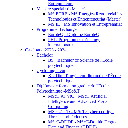
Entrepreneurs
Mastère spécialisé (Master)
MS ETRE - MS Energies Renouvelables :
Technologies et Entrepreneuriat (Master)
MS IE - MS Innovation et Entreprenariat
Programme d'échange
EuroteQ - Diplôme EuroteQ
PEI - Programmes d'échange
internationaux
Catalogue 2023 - 2024
Bachelor
BS - Bachelor of Science de l'Ecole
polytechnique
Cycle Ingénieur
X - Titre d’Ingénieur diplômé de l’École
polytechnique
Diplôme de formation gradué de l'Ecole
Polytechnique -MSc&T
MScT-AI-ViC - MScT-Artificial
Intelligence and Advanced Visual
Computing
MScT-CTD - MScT-Cybersecurity :
Threats and Defenses
MScT-DDDF - MScT-Double Degree
Data and Finance (DDDF)