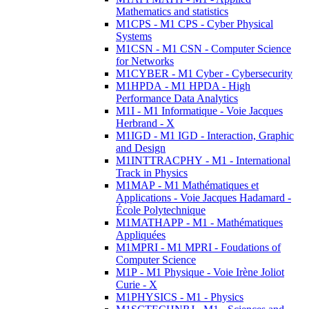
Mathematics and statistics
M1CPS - M1 CPS - Cyber Physical
Systems
M1CSN - M1 CSN - Computer Science
for Networks
M1CYBER - M1 Cyber - Cybersecurity
M1HPDA - M1 HPDA - High
Performance Data Analytics
M1I - M1 Informatique - Voie Jacques
Herbrand - X
M1IGD - M1 IGD - Interaction, Graphic
and Design
M1INTTRACPHY - M1 - International
Track in Physics
M1MAP - M1 Mathématiques et
Applications - Voie Jacques Hadamard -
École Polytechnique
M1MATHAPP - M1 - Mathématiques
Appliquées
M1MPRI - M1 MPRI - Foudations of
Computer Science
M1P - M1 Physique - Voie Irène Joliot
Curie - X
M1PHYSICS - M1 - Physics