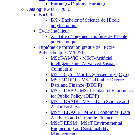
EuroteQ - Diplôme EuroteQ
Catalogue 2025 - 2026
Bachelor
BX - Bachelor of Science de l'Ecole
polytechnique
Cycle Ingénieur
X - Titre d’Ingénieur diplômé de l’École
polytechnique
Diplôme de formation gradué de l'Ecole
Polytechnique -MSc&T
MScT-AI-ViC - MScT-Artificial
Intelligence and Advanced Visual
Computing
MScT-CyS - MScT-Cybersecurity (CyS)
MScT-DDDF - MScT-Double Degree
Data and Finance (DDDF)
MScT-DEPP - MScT-Data and Economics
for Public Policy (DEPP)
MScT-DSAIB - MScT-Data Science and
AI for Business
MScT-EDACF - MScT-Economics, Data
Analytics and Corporate Finance
MScT-EESM - MScT-Environmental
Engineering and Sustainability
Management