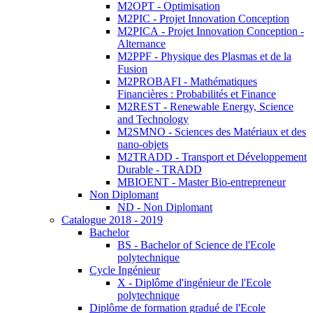
M2OPT - Optimisation
M2PIC - Projet Innovation Conception
M2PICA - Projet Innovation Conception -
Alternance
M2PPF - Physique des Plasmas et de la
Fusion
M2PROBAFI - Mathématiques
Financières : Probabilités et Finance
M2REST - Renewable Energy, Science
and Technology
M2SMNO - Sciences des Matériaux et des
nano-objets
M2TRADD - Transport et Développement
Durable - TRADD
MBIOENT - Master Bio-entrepreneur
Non Diplomant
ND - Non Diplomant
Catalogue 2018 - 2019
Bachelor
BS - Bachelor of Science de l'Ecole
polytechnique
Cycle Ingénieur
X - Diplôme d'ingénieur de l'Ecole
polytechnique
Diplôme de formation gradué de l'Ecole