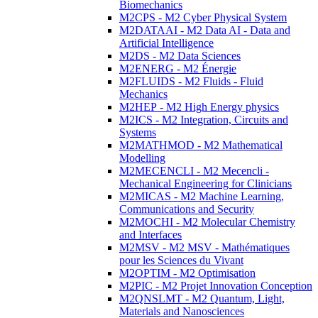
Biomechanics
M2CPS - M2 Cyber Physical System
M2DATAAI - M2 Data AI - Data and
Artificial Intelligence
M2DS - M2 Data Sciences
M2ENERG - M2 Énergie
M2FLUIDS - M2 Fluids - Fluid
Mechanics
M2HEP - M2 High Energy physics
M2ICS - M2 Integration, Circuits and
Systems
M2MATHMOD - M2 Mathematical
Modelling
M2MECENCLI - M2 Mecencli -
Mechanical Engineering for Clinicians
M2MICAS - M2 Machine Learning,
Communications and Security
M2MOCHI - M2 Molecular Chemistry
and Interfaces
M2MSV - M2 MSV - Mathématiques
pour les Sciences du Vivant
M2OPTIM - M2 Optimisation
M2PIC - M2 Projet Innovation Conception
M2QNSLMT - M2 Quantum, Light,
Materials and Nanosciences