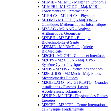
M1MIE - M1 MiE - Master en Economie
M1MPRI - M1 FODQ - Maj. MPRI -
Fondements de l'Informatique
M1PHYS - M1 PHYS - Physique
M1QMI - M1 FODQ - Maj. QMI -
Quantique, Mathematiques, Informatique
M2AAG - M2 AAG - Analyse,
Arithmétique, Géométrie
M2BBH - M2 BBH - Biologie,
Biotechnologie et Santé
M2BME - M2 BME - Ingénierie
BioMédicale
M2CHI - M2 CHI - Chimie et Interfaces
M2CPS - M2 CCSN - Maj. CPS -
Système Cyber Physique
M2DS - M2 DS - Science des données
M2FLUIDS - M2 Mech - Maj. Fluids -
Mecanique des Fluides
M2GIPLATO - M2 GI-PLATO - Grandes
installations - Plasmas, Lasers,
Accélérateurs, Tokamaks
M2HEP - M2 HEP - Physique des Hautes
Energies
M2ICFP - M2 ICFP - Centre International
de Physique Fondamentale