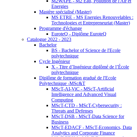
M2WAPE - M2 Eau, Pollution de l'Air et
Energies
Mastère spécialisé (Master)
MS ETRE - MS Energies Renouvelables :
Technologies et Entrepreneuriat (Master)
Programme d'échange
EuroteQ - Diplôme EuroteQ
Catalogue 2022 - 2023
Bachelor
BS - Bachelor of Science de l'Ecole
polytechnique
Cycle Ingénieur
X - Titre d’Ingénieur diplômé de l’École
polytechnique
Diplôme de formation gradué de l'Ecole
Polytechnique -MSc&T
MScT-AI-ViC - MScT-Artificial
Intelligence and Advanced Visual
Computing
MScT-CTD - MScT-Cybersecurity :
Threats and Defenses
MScT-DSB - MScT-Data Science for
Business
MScT-EDACF - MScT-Economics, Data
Analytics and Corporate Finance