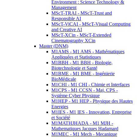
Environment : Science Technology &
Management
MScT-TRAI - MScT-Trust and
Responsible AI
MScT-ViCAI - MScT-Visual Computing
and Creative AI
MScT-XCin - MScT-Extended
Cinematography XCin
Master (DNM)
M1AMS - M1 AMS - Mathématiques
Appliquées et Statistiques
M1BBH - M1 BBH - Biologie,
Biotechnologie et Santé
M1BME - M1 BME - Ingénierie
BioMédicale
M1CHI - M1 CHI - Chimie et Interfaces
M1CPS - M1 CCSN - Maj. CPS -
Système Cyber Physique
M1HEP - M1 HEP - Physique des Hautes
Energies
M1IES - M1 IES - Innovation, Entreprise
et Société
M1MATHJHADA - M1 MJH -
Mathematiques Jacques Hadamard
M1MEC - M1 Mech - Mecanique