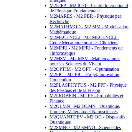
Energies
M2ICFP - M2 ICFP - Centre International
de Physique Fondamentale
M2MARES - M2 PBR - Physique par
Recherche
M2MATHMOD - M2 MM - Modélisation
Mathématique
M2MECENCLI - M2 MECENCLI -
Génie Mécanique pour les Cliniciens
M2MPRI - M2 MPRI - Fondements de
l'Informatique
M2MSV - M2 MSV - Mathématiques
pour les Sciences du Vivant
M2OPTIM - M2 OPT - Optimisation
M2PIC - M2 PIC - Projet, Innovation,
Conception
M2PLASPHYFUS - M2 PPF - Physique
des Plasmas et de la Fusion
M2PROBFIN - M2 PF - Probabilités et
Finance
M2QLMN - M2 QLMN - Quantique,
Lumière, Matériaux et Nanosciences
M2QUANTDEV - M2 QD - Dispositifs
Quantiques
M2SMNO - M2 SMNO - Science des