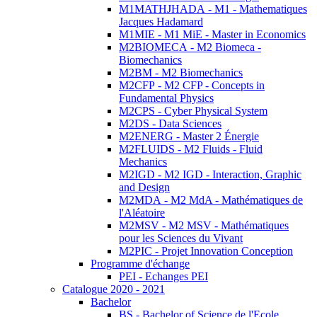
M1MATHJHADA - M1 - Mathematiques
Jacques Hadamard
M1MIE - M1 MiE - Master in Economics
M2BIOMECA - M2 Biomeca -
Biomechanics
M2BM - M2 Biomechanics
M2CFP - M2 CFP - Concepts in
Fundamental Physics
M2CPS - Cyber Physical System
M2DS - Data Sciences
M2ENERG - Master 2 Énergie
M2FLUIDS - M2 Fluids - Fluid
Mechanics
M2IGD - M2 IGD - Interaction, Graphic
and Design
M2MDA - M2 MdA - Mathématiques de
l'Aléatoire
M2MSV - M2 MSV - Mathématiques
pour les Sciences du Vivant
M2PIC - Projet Innovation Conception
Programme d'échange
PEI - Echanges PEI
Catalogue 2020 - 2021
Bachelor
BS - Bachelor of Science de l'Ecole