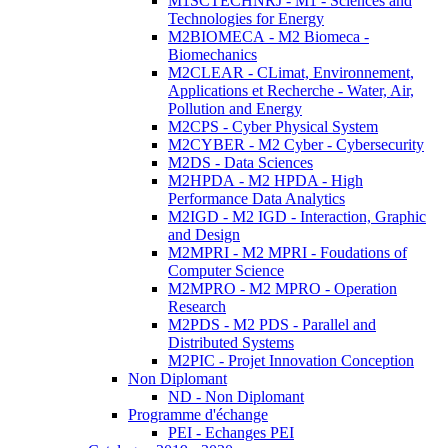
M1SCTECHNRJ - M1 - Sciences and
Technologies for Energy
M2BIOMECA - M2 Biomeca -
Biomechanics
M2CLEAR - CLimat, Environnement,
Applications et Recherche - Water, Air,
Pollution and Energy
M2CPS - Cyber Physical System
M2CYBER - M2 Cyber - Cybersecurity
M2DS - Data Sciences
M2HPDA - M2 HPDA - High
Performance Data Analytics
M2IGD - M2 IGD - Interaction, Graphic
and Design
M2MPRI - M2 MPRI - Foudations of
Computer Science
M2MPRO - M2 MPRO - Operation
Research
M2PDS - M2 PDS - Parallel and
Distributed Systems
M2PIC - Projet Innovation Conception
Non Diplomant
ND - Non Diplomant
Programme d'échange
PEI - Echanges PEI