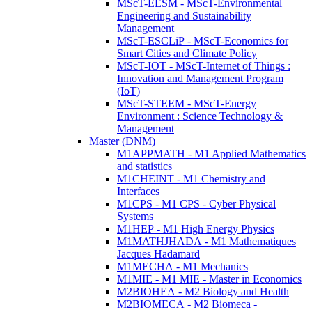
MScT-EESM - MScT-Environmental
Engineering and Sustainability
Management
MScT-ESCLiP - MScT-Economics for
Smart Cities and Climate Policy
MScT-IOT - MScT-Internet of Things :
Innovation and Management Program
(IoT)
MScT-STEEM - MScT-Energy
Environment : Science Technology &
Management
Master (DNM)
M1APPMATH - M1 Applied Mathematics
and statistics
M1CHEINT - M1 Chemistry and
Interfaces
M1CPS - M1 CPS - Cyber Physical
Systems
M1HEP - M1 High Energy Physics
M1MATHJHADA - M1 Mathematiques
Jacques Hadamard
M1MECHA - M1 Mechanics
M1MIE - M1 MIE - Master in Economics
M2BIOHEA - M2 Biology and Health
M2BIOMECA - M2 Biomeca -