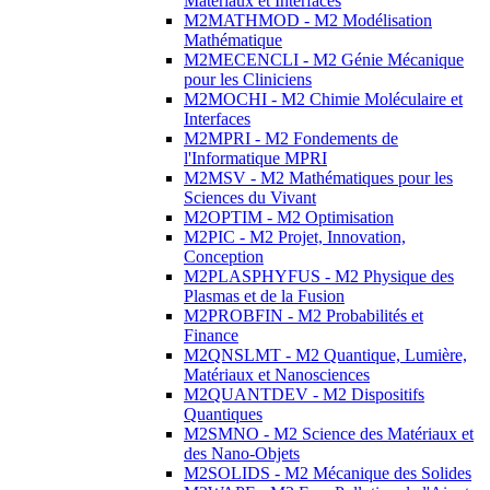
Matériaux et Interfaces
M2MATHMOD - M2 Modélisation
Mathématique
M2MECENCLI - M2 Génie Mécanique
pour les Cliniciens
M2MOCHI - M2 Chimie Moléculaire et
Interfaces
M2MPRI - M2 Fondements de
l'Informatique MPRI
M2MSV - M2 Mathématiques pour les
Sciences du Vivant
M2OPTIM - M2 Optimisation
M2PIC - M2 Projet, Innovation,
Conception
M2PLASPHYFUS - M2 Physique des
Plasmas et de la Fusion
M2PROBFIN - M2 Probabilités et
Finance
M2QNSLMT - M2 Quantique, Lumière,
Matériaux et Nanosciences
M2QUANTDEV - M2 Dispositifs
Quantiques
M2SMNO - M2 Science des Matériaux et
des Nano-Objets
M2SOLIDS - M2 Mécanique des Solides