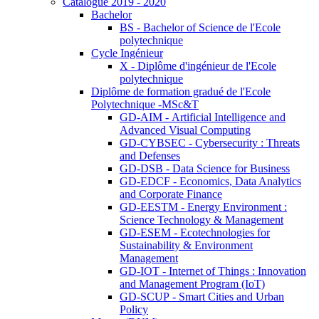
Catalogue 2019 - 2020
Bachelor
BS - Bachelor of Science de l'Ecole
polytechnique
Cycle Ingénieur
X - Diplôme d'ingénieur de l'Ecole
polytechnique
Diplôme de formation gradué de l'Ecole
Polytechnique -MSc&T
GD-AIM - Artificial Intelligence and
Advanced Visual Computing
GD-CYBSEC - Cybersecurity : Threats
and Defenses
GD-DSB - Data Science for Business
GD-EDCF - Economics, Data Analytics
and Corporate Finance
GD-EESTM - Energy Environment :
Science Technology & Management
GD-ESEM - Ecotechnologies for
Sustainability & Environment
Management
GD-IOT - Internet of Things : Innovation
and Management Program (IoT)
GD-SCUP - Smart Cities and Urban
Policy