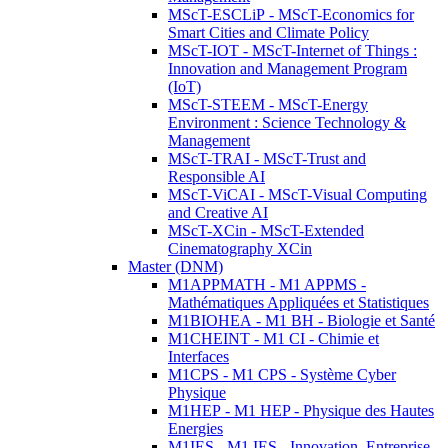
MScT-ESCLiP - MScT-Economics for
Smart Cities and Climate Policy
MScT-IOT - MScT-Internet of Things :
Innovation and Management Program
(IoT)
MScT-STEEM - MScT-Energy
Environment : Science Technology &
Management
MScT-TRAI - MScT-Trust and
Responsible AI
MScT-ViCAI - MScT-Visual Computing
and Creative AI
MScT-XCin - MScT-Extended
Cinematography XCin
Master (DNM)
M1APPMATH - M1 APPMS -
Mathématiques Appliquées et Statistiques
M1BIOHEA - M1 BH - Biologie et Santé
M1CHEINT - M1 CI - Chimie et
Interfaces
M1CPS - M1 CPS - Système Cyber
Physique
M1HEP - M1 HEP - Physique des Hautes
Energies
M1IES - M1 IES - Innovation, Entreprise