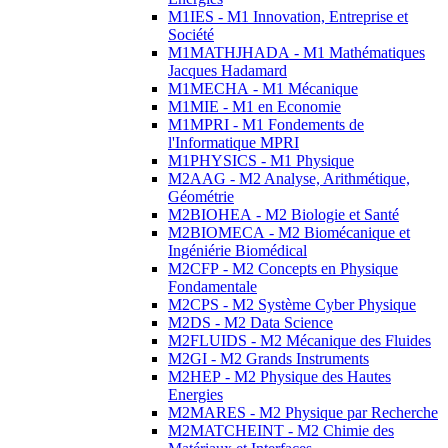
M1IES - M1 Innovation, Entreprise et
Société
M1MATHJHADA - M1 Mathématiques
Jacques Hadamard
M1MECHA - M1 Mécanique
M1MIE - M1 en Economie
M1MPRI - M1 Fondements de
l'Informatique MPRI
M1PHYSICS - M1 Physique
M2AAG - M2 Analyse, Arithmétique,
Géométrie
M2BIOHEA - M2 Biologie et Santé
M2BIOMECA - M2 Biomécanique et
Ingéniérie Biomédical
M2CFP - M2 Concepts en Physique
Fondamentale
M2CPS - M2 Système Cyber Physique
M2DS - M2 Data Science
M2FLUIDS - M2 Mécanique des Fluides
M2GI - M2 Grands Instruments
M2HEP - M2 Physique des Hautes
Energies
M2MARES - M2 Physique par Recherche
M2MATCHEINT - M2 Chimie des