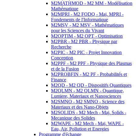
M2MATHMOD - M2 MM - Modélisation
Mathématique
M2MPRI - M2 FODQ - Maj. MPRI -
Fondements de l'Informatique
M2MSV - M2 MSV - Mathématiques
pour les Sciences du Vivant
M2OPTIM - M2 OPT - Optimisation
M2PBR - M2 PBR - Physique par
Recherche
M2PIC - M2 PIC - Projet Innovation
Conception
M2PPF - M2 PPF - Physique des Plasmas
et de la Fusion
M2PROBFIN - M2 PF - Probabilités et
Finance
M2QD - M2 QD - Dispositifs Quantiques
M2QLMN - M2 QLMN - Quantique,
Lumiere, Materiaux et Nanosciences
M2SMNO - M2 SMNO - Science des
Materiaux et des Nano-Objets
M2SOLIDS - M2 Mech - Maj. Solids -
Mecanique des Solides
M2WAPE - M2 Mech - Maj. WAPE -
Eau, Air, Pollution et Energies
Programme d'échange