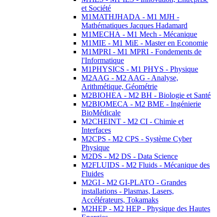
et Société
M1MATHJHADA - M1 MJH -
Mathématiques Jacques Hadamard
M1MECHA - M1 Mech - Mécanique
M1MIE - M1 MiE - Master en Economie
M1MPRI - M1 MPRI - Fondements de
l'Informatique
M1PHYSICS - M1 PHYS - Physique
M2AAG - M2 AAG - Analyse,
Arithmétique, Géométrie
M2BIOHEA - M2 BH - Biologie et Santé
M2BIOMECA - M2 BME - Ingénierie
BioMédicale
M2CHEINT - M2 CI - Chimie et
Interfaces
M2CPS - M2 CPS - Système Cyber
Physique
M2DS - M2 DS - Data Science
M2FLUIDS - M2 Fluids - Mécanique des
Fluides
M2GI - M2 GI-PLATO - Grandes
installations - Plasmas, Lasers,
Accélérateurs, Tokamaks
M2HEP - M2 HEP - Physique des Hautes