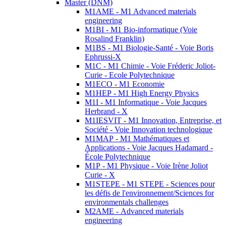
Master (DNM)
M1AME - M1 Advanced materials
engineering
M1BI - M1 Bio-informatique (Voie
Rosalind Franklin)
M1BS - M1 Biologie-Santé - Voie Boris
Ephrussi-X
M1C - M1 Chimie - Voie Fréderic Joliot-
Curie - Ecole Polytechnique
M1ECO - M1 Economie
M1HEP - M1 High Energy Physics
M1I - M1 Informatique - Voie Jacques
Herbrand - X
M1IESVIT - M1 Innovation, Entreprise, et
Société - Voie Innovation technologique
M1MAP - M1 Mathématiques et
Applications - Voie Jacques Hadamard -
École Polytechnique
M1P - M1 Physique - Voie Irène Joliot
Curie - X
M1STEPE - M1 STEPE - Sciences pour
les défis de l'environnement/Sciences for
environmentals challenges
M2AME - Advanced materials
engineering