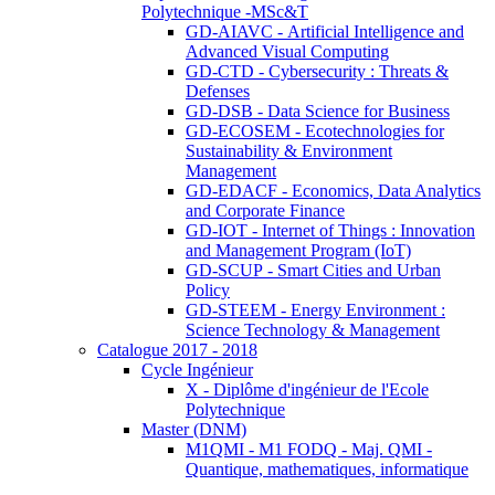
Polytechnique -MSc&T
GD-AIAVC - Artificial Intelligence and
Advanced Visual Computing
GD-CTD - Cybersecurity : Threats &
Defenses
GD-DSB - Data Science for Business
GD-ECOSEM - Ecotechnologies for
Sustainability & Environment
Management
GD-EDACF - Economics, Data Analytics
and Corporate Finance
GD-IOT - Internet of Things : Innovation
and Management Program (IoT)
GD-SCUP - Smart Cities and Urban
Policy
GD-STEEM - Energy Environment :
Science Technology & Management
Catalogue 2017 - 2018
Cycle Ingénieur
X - Diplôme d'ingénieur de l'Ecole
Polytechnique
Master (DNM)
M1QMI - M1 FODQ - Maj. QMI -
Quantique, mathematiques, informatique