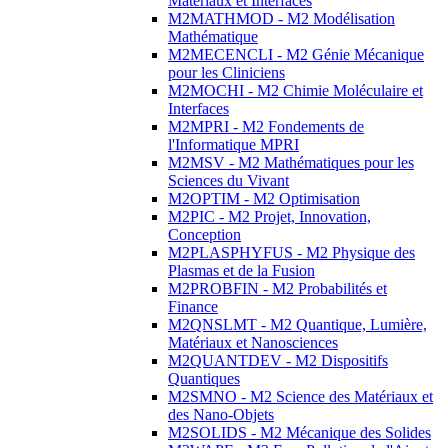
Matériaux et Interfaces
M2MATHMOD - M2 Modélisation
Mathématique
M2MECENCLI - M2 Génie Mécanique
pour les Cliniciens
M2MOCHI - M2 Chimie Moléculaire et
Interfaces
M2MPRI - M2 Fondements de
l'Informatique MPRI
M2MSV - M2 Mathématiques pour les
Sciences du Vivant
M2OPTIM - M2 Optimisation
M2PIC - M2 Projet, Innovation,
Conception
M2PLASPHYFUS - M2 Physique des
Plasmas et de la Fusion
M2PROBFIN - M2 Probabilités et
Finance
M2QNSLMT - M2 Quantique, Lumière,
Matériaux et Nanosciences
M2QUANTDEV - M2 Dispositifs
Quantiques
M2SMNO - M2 Science des Matériaux et
des Nano-Objets
M2SOLIDS - M2 Mécanique des Solides