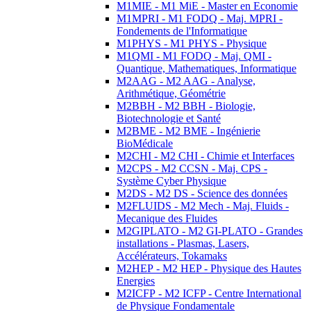
M1MIE - M1 MiE - Master en Economie
M1MPRI - M1 FODQ - Maj. MPRI -
Fondements de l'Informatique
M1PHYS - M1 PHYS - Physique
M1QMI - M1 FODQ - Maj. QMI -
Quantique, Mathematiques, Informatique
M2AAG - M2 AAG - Analyse,
Arithmétique, Géométrie
M2BBH - M2 BBH - Biologie,
Biotechnologie et Santé
M2BME - M2 BME - Ingénierie
BioMédicale
M2CHI - M2 CHI - Chimie et Interfaces
M2CPS - M2 CCSN - Maj. CPS -
Système Cyber Physique
M2DS - M2 DS - Science des données
M2FLUIDS - M2 Mech - Maj. Fluids -
Mecanique des Fluides
M2GIPLATO - M2 GI-PLATO - Grandes
installations - Plasmas, Lasers,
Accélérateurs, Tokamaks
M2HEP - M2 HEP - Physique des Hautes
Energies
M2ICFP - M2 ICFP - Centre International
de Physique Fondamentale