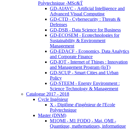
Polytechnique -MSc&T
GD-AIAVC - Artificial Intelligence and
Advanced Visual Computing
GD-CTD - Cybersecurity : Threats &
Defenses
GD-DSB - Data Science for Business
GD-ECOSEM - Ecotechnologies for
Sustainability & Environment
Management
GD-EDACF - Economics, Data Analytics
and Corporate Finance
GD-IOT - Internet of Things : Innovation
and Management Program (IoT)
GD-SCUP - Smart Cities and Urban
Policy
GD-STEEM - Energy Environment :
Science Technology & Management
Catalogue 2017 - 2018
Cycle Ingénieur
X - Diplôme d'ingénieur de l'Ecole
Polytechnique
Master (DNM)
M1QMI - M1 FODQ - Maj. QMI -
Quantique, mathematiques, informatique