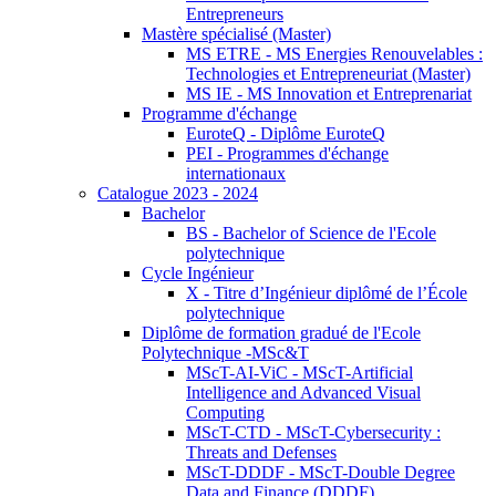
Entrepreneurs
Mastère spécialisé (Master)
MS ETRE - MS Energies Renouvelables :
Technologies et Entrepreneuriat (Master)
MS IE - MS Innovation et Entreprenariat
Programme d'échange
EuroteQ - Diplôme EuroteQ
PEI - Programmes d'échange
internationaux
Catalogue 2023 - 2024
Bachelor
BS - Bachelor of Science de l'Ecole
polytechnique
Cycle Ingénieur
X - Titre d’Ingénieur diplômé de l’École
polytechnique
Diplôme de formation gradué de l'Ecole
Polytechnique -MSc&T
MScT-AI-ViC - MScT-Artificial
Intelligence and Advanced Visual
Computing
MScT-CTD - MScT-Cybersecurity :
Threats and Defenses
MScT-DDDF - MScT-Double Degree
Data and Finance (DDDF)