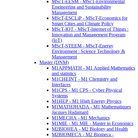
MScT-EESM - MScT-Environmental
Engineering and Sustainability
Management
MScT-ESCLiP - MScT-Economics for
Smart Cities and Climate Policy
MScT-IOT - MScT-Internet of Things :
Innovation and Management Program
(IoT)
MScT-STEEM - MScT-Energy
Environment : Science Technology &
Management
Master (DNM)
M1APPMATH - M1 Applied Mathematics
and statistics
M1CHEINT - M1 Chemistry and
Interfaces
M1CPS - M1 CPS - Cyber Physical
Systems
M1HEP - M1 High Energy Physics
M1MATHJHADA - M1 Mathematiques
Jacques Hadamard
M1MECHA - M1 Mechanics
M1MIE - M1 MIE - Master in Economics
M2BIOHEA - M2 Biology and Health
M2BIOMECA - M2 Biomeca -