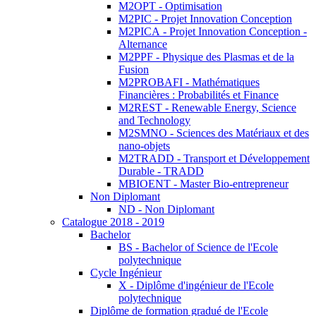
M2OPT - Optimisation
M2PIC - Projet Innovation Conception
M2PICA - Projet Innovation Conception -
Alternance
M2PPF - Physique des Plasmas et de la
Fusion
M2PROBAFI - Mathématiques
Financières : Probabilités et Finance
M2REST - Renewable Energy, Science
and Technology
M2SMNO - Sciences des Matériaux et des
nano-objets
M2TRADD - Transport et Développement
Durable - TRADD
MBIOENT - Master Bio-entrepreneur
Non Diplomant
ND - Non Diplomant
Catalogue 2018 - 2019
Bachelor
BS - Bachelor of Science de l'Ecole
polytechnique
Cycle Ingénieur
X - Diplôme d'ingénieur de l'Ecole
polytechnique
Diplôme de formation gradué de l'Ecole