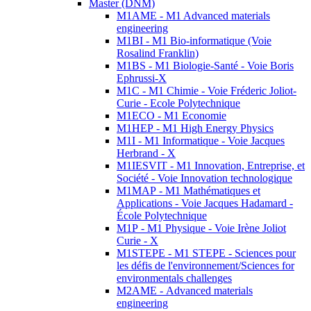
Master (DNM)
M1AME - M1 Advanced materials
engineering
M1BI - M1 Bio-informatique (Voie
Rosalind Franklin)
M1BS - M1 Biologie-Santé - Voie Boris
Ephrussi-X
M1C - M1 Chimie - Voie Fréderic Joliot-
Curie - Ecole Polytechnique
M1ECO - M1 Economie
M1HEP - M1 High Energy Physics
M1I - M1 Informatique - Voie Jacques
Herbrand - X
M1IESVIT - M1 Innovation, Entreprise, et
Société - Voie Innovation technologique
M1MAP - M1 Mathématiques et
Applications - Voie Jacques Hadamard -
École Polytechnique
M1P - M1 Physique - Voie Irène Joliot
Curie - X
M1STEPE - M1 STEPE - Sciences pour
les défis de l'environnement/Sciences for
environmentals challenges
M2AME - Advanced materials
engineering