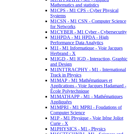
Mathematics and statistics
M1CPS - M1 CPS - Cyber Physical
Systems
M1CSN - M1 CSN - Computer Science
for Networks
M1CYBER - M1 Cyber - Cybersecurity
M1HPDA - M1 HPDA - High
Performance Data Analytics
M1I - M1 Informatique - Voie Jacques
Herbrand - X
M1IGD - M1 IGD - Interaction, Graphic
and Design
M1INTTRACPHY - M1 - International
Track in Physics
M1MAP - M1 Mathématiques et
Applications - Voie Jacques Hadamard -
École Polytechnique
M1MATHAPP - M1 - Mathématiques
Appliquées
M1MPRI - M1 MPRI - Foudations of
Computer Science
M1P - M1 Physique - Voie Irène Joliot
Curie - X
M1PHYSICS - M1 - Physics