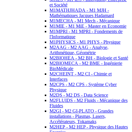
et Société
M1MATHJHADA - M1 MJH -
Mathématiques Jacques Hadamard
M1MECHA - M1 Mech - Mécanique
M1MIE - M1 MiE - Master en Economie
M1MPRI - M1 MPRI - Fondements de
l'Informatique
M1PHYSICS - M1 PHYS - Physique
M2AAG - M2 AAG - Analyse,
Arithmétique, Géométrie
M2BIOHEA - M2 BH - Biologie et Santé
M2BIOMECA - M2 BME - Ingénierie
BioMédicale
M2CHEINT - M2 CI - Chimie et
Interfaces
M2CPS - M2 CPS - Système Cyber
Physique
M2DS - M2 DS - Data Science
M2FLUIDS - M2 Fluids - Mécanique des
Fluides
M2GI - M2 GI-PLATO - Grandes
installations - Plasmas, Lasers,
Accélérateurs, Tokamaks
M2HEP - M2 HEP - Physique des Hautes