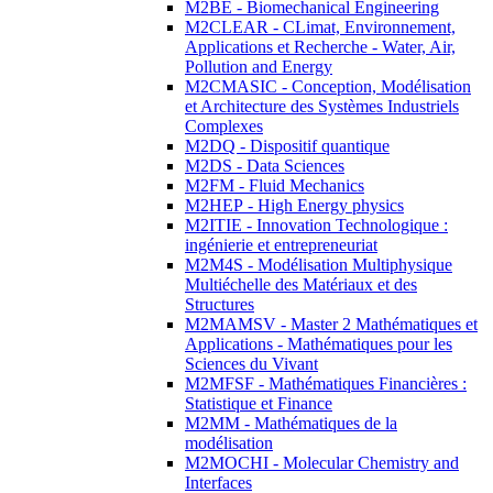
M2BE - Biomechanical Engineering
M2CLEAR - CLimat, Environnement,
Applications et Recherche - Water, Air,
Pollution and Energy
M2CMASIC - Conception, Modélisation
et Architecture des Systèmes Industriels
Complexes
M2DQ - Dispositif quantique
M2DS - Data Sciences
M2FM - Fluid Mechanics
M2HEP - High Energy physics
M2ITIE - Innovation Technologique :
ingénierie et entrepreneuriat
M2M4S - Modélisation Multiphysique
Multiéchelle des Matériaux et des
Structures
M2MAMSV - Master 2 Mathématiques et
Applications - Mathématiques pour les
Sciences du Vivant
M2MFSF - Mathématiques Financières :
Statistique et Finance
M2MM - Mathématiques de la
modélisation
M2MOCHI - Molecular Chemistry and
Interfaces