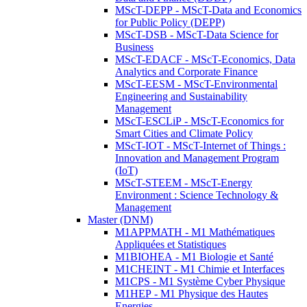
MScT-DEPP - MScT-Data and Economics
for Public Policy (DEPP)
MScT-DSB - MScT-Data Science for
Business
MScT-EDACF - MScT-Economics, Data
Analytics and Corporate Finance
MScT-EESM - MScT-Environmental
Engineering and Sustainability
Management
MScT-ESCLiP - MScT-Economics for
Smart Cities and Climate Policy
MScT-IOT - MScT-Internet of Things :
Innovation and Management Program
(IoT)
MScT-STEEM - MScT-Energy
Environment : Science Technology &
Management
Master (DNM)
M1APPMATH - M1 Mathématiques
Appliquées et Statistiques
M1BIOHEA - M1 Biologie et Santé
M1CHEINT - M1 Chimie et Interfaces
M1CPS - M1 Système Cyber Physique
M1HEP - M1 Physique des Hautes
Energies