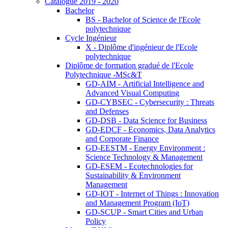
Catalogue 2019 - 2020
Bachelor
BS - Bachelor of Science de l'Ecole
polytechnique
Cycle Ingénieur
X - Diplôme d'ingénieur de l'Ecole
polytechnique
Diplôme de formation gradué de l'Ecole
Polytechnique -MSc&T
GD-AIM - Artificial Intelligence and
Advanced Visual Computing
GD-CYBSEC - Cybersecurity : Threats
and Defenses
GD-DSB - Data Science for Business
GD-EDCF - Economics, Data Analytics
and Corporate Finance
GD-EESTM - Energy Environment :
Science Technology & Management
GD-ESEM - Ecotechnologies for
Sustainability & Environment
Management
GD-IOT - Internet of Things : Innovation
and Management Program (IoT)
GD-SCUP - Smart Cities and Urban
Policy