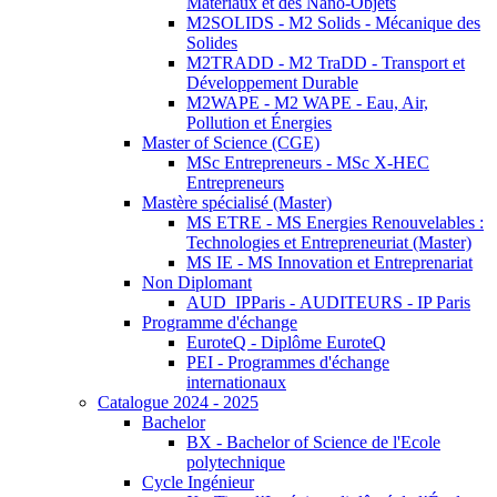
Matériaux et des Nano-Objets
M2SOLIDS - M2 Solids - Mécanique des
Solides
M2TRADD - M2 TraDD - Transport et
Développement Durable
M2WAPE - M2 WAPE - Eau, Air,
Pollution et Énergies
Master of Science (CGE)
MSc Entrepreneurs - MSc X-HEC
Entrepreneurs
Mastère spécialisé (Master)
MS ETRE - MS Energies Renouvelables :
Technologies et Entrepreneuriat (Master)
MS IE - MS Innovation et Entreprenariat
Non Diplomant
AUD_IPParis - AUDITEURS - IP Paris
Programme d'échange
EuroteQ - Diplôme EuroteQ
PEI - Programmes d'échange
internationaux
Catalogue 2024 - 2025
Bachelor
BX - Bachelor of Science de l'Ecole
polytechnique
Cycle Ingénieur