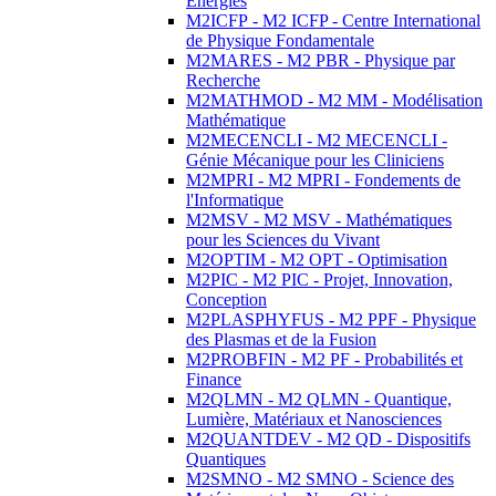
Energies
M2ICFP - M2 ICFP - Centre International
de Physique Fondamentale
M2MARES - M2 PBR - Physique par
Recherche
M2MATHMOD - M2 MM - Modélisation
Mathématique
M2MECENCLI - M2 MECENCLI -
Génie Mécanique pour les Cliniciens
M2MPRI - M2 MPRI - Fondements de
l'Informatique
M2MSV - M2 MSV - Mathématiques
pour les Sciences du Vivant
M2OPTIM - M2 OPT - Optimisation
M2PIC - M2 PIC - Projet, Innovation,
Conception
M2PLASPHYFUS - M2 PPF - Physique
des Plasmas et de la Fusion
M2PROBFIN - M2 PF - Probabilités et
Finance
M2QLMN - M2 QLMN - Quantique,
Lumière, Matériaux et Nanosciences
M2QUANTDEV - M2 QD - Dispositifs
Quantiques
M2SMNO - M2 SMNO - Science des