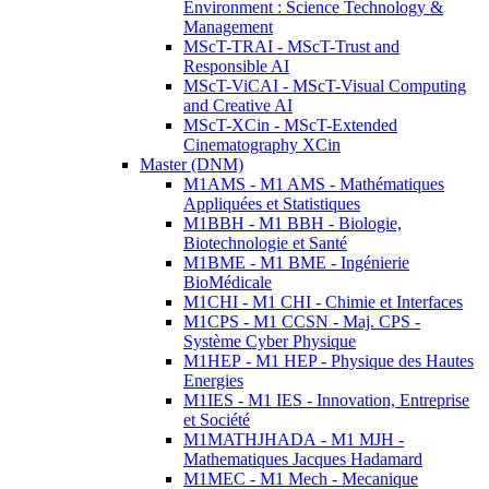
Environment : Science Technology &
Management
MScT-TRAI - MScT-Trust and
Responsible AI
MScT-ViCAI - MScT-Visual Computing
and Creative AI
MScT-XCin - MScT-Extended
Cinematography XCin
Master (DNM)
M1AMS - M1 AMS - Mathématiques
Appliquées et Statistiques
M1BBH - M1 BBH - Biologie,
Biotechnologie et Santé
M1BME - M1 BME - Ingénierie
BioMédicale
M1CHI - M1 CHI - Chimie et Interfaces
M1CPS - M1 CCSN - Maj. CPS -
Système Cyber Physique
M1HEP - M1 HEP - Physique des Hautes
Energies
M1IES - M1 IES - Innovation, Entreprise
et Société
M1MATHJHADA - M1 MJH -
Mathematiques Jacques Hadamard
M1MEC - M1 Mech - Mecanique