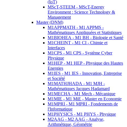
(IoT)
MScT-STEEM - MScT-Energy
Environment : Science Technology &
Management
Master (DNM)
M1APPMATH - M1 APPMS -
Mathématiques Appliquées et Statistiques
M1BIOHEA - M1 BH - Biologie et Santé
M1CHEINT - M1 CI - Chimie et
Interfaces
M1CPS - M1 CPS - Système Cyber
Physique
M1HEP - M1 HEP - Physique des Hautes
Energies
M1IES - M1 IES - Innovation, Entreprise
et Société
M1MATHJHADA - M1 MJH -
Mathématiques Jacques Hadamard
M1MECHA - M1 Mech - Mécanique
M1MIE - M1 MiE - Master en Economie
M1MPRI - M1 MPRI - Fondements de
l'Informatique
M1PHYSICS - M1 PHYS - Physique
M2AAG - M2 AAG - Analyse,
Arithmétique, Géométrie