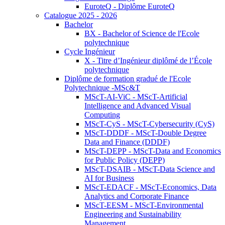
EuroteQ - Diplôme EuroteQ
Catalogue 2025 - 2026
Bachelor
BX - Bachelor of Science de l'Ecole
polytechnique
Cycle Ingénieur
X - Titre d’Ingénieur diplômé de l’École
polytechnique
Diplôme de formation gradué de l'Ecole
Polytechnique -MSc&T
MScT-AI-ViC - MScT-Artificial
Intelligence and Advanced Visual
Computing
MScT-CyS - MScT-Cybersecurity (CyS)
MScT-DDDF - MScT-Double Degree
Data and Finance (DDDF)
MScT-DEPP - MScT-Data and Economics
for Public Policy (DEPP)
MScT-DSAIB - MScT-Data Science and
AI for Business
MScT-EDACF - MScT-Economics, Data
Analytics and Corporate Finance
MScT-EESM - MScT-Environmental
Engineering and Sustainability
Management