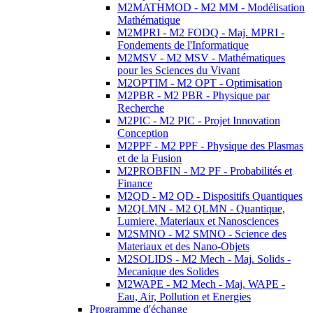
M2MATHMOD - M2 MM - Modélisation
Mathématique
M2MPRI - M2 FODQ - Maj. MPRI -
Fondements de l'Informatique
M2MSV - M2 MSV - Mathématiques
pour les Sciences du Vivant
M2OPTIM - M2 OPT - Optimisation
M2PBR - M2 PBR - Physique par
Recherche
M2PIC - M2 PIC - Projet Innovation
Conception
M2PPF - M2 PPF - Physique des Plasmas
et de la Fusion
M2PROBFIN - M2 PF - Probabilités et
Finance
M2QD - M2 QD - Dispositifs Quantiques
M2QLMN - M2 QLMN - Quantique,
Lumiere, Materiaux et Nanosciences
M2SMNO - M2 SMNO - Science des
Materiaux et des Nano-Objets
M2SOLIDS - M2 Mech - Maj. Solids -
Mecanique des Solides
M2WAPE - M2 Mech - Maj. WAPE -
Eau, Air, Pollution et Energies
Programme d'échange