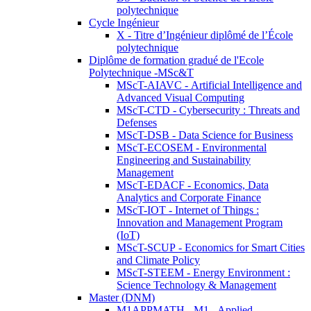
polytechnique
Cycle Ingénieur
X - Titre d’Ingénieur diplômé de l’École
polytechnique
Diplôme de formation gradué de l'Ecole
Polytechnique -MSc&T
MScT-AIAVC - Artificial Intelligence and
Advanced Visual Computing
MScT-CTD - Cybersecurity : Threats and
Defenses
MScT-DSB - Data Science for Business
MScT-ECOSEM - Environmental
Engineering and Sustainability
Management
MScT-EDACF - Economics, Data
Analytics and Corporate Finance
MScT-IOT - Internet of Things :
Innovation and Management Program
(IoT)
MScT-SCUP - Economics for Smart Cities
and Climate Policy
MScT-STEEM - Energy Environment :
Science Technology & Management
Master (DNM)
M1APPMATH - M1 - Applied