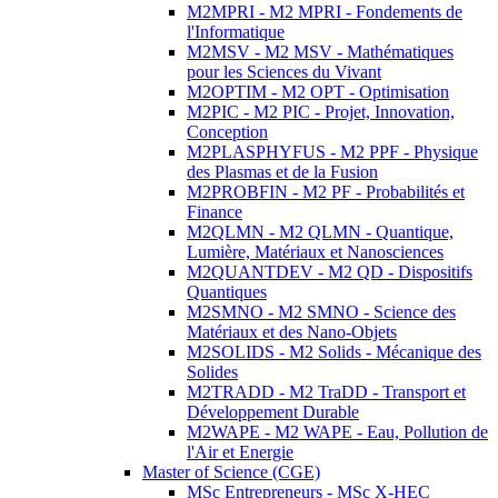
M2MPRI - M2 MPRI - Fondements de
l'Informatique
M2MSV - M2 MSV - Mathématiques
pour les Sciences du Vivant
M2OPTIM - M2 OPT - Optimisation
M2PIC - M2 PIC - Projet, Innovation,
Conception
M2PLASPHYFUS - M2 PPF - Physique
des Plasmas et de la Fusion
M2PROBFIN - M2 PF - Probabilités et
Finance
M2QLMN - M2 QLMN - Quantique,
Lumière, Matériaux et Nanosciences
M2QUANTDEV - M2 QD - Dispositifs
Quantiques
M2SMNO - M2 SMNO - Science des
Matériaux et des Nano-Objets
M2SOLIDS - M2 Solids - Mécanique des
Solides
M2TRADD - M2 TraDD - Transport et
Développement Durable
M2WAPE - M2 WAPE - Eau, Pollution de
l'Air et Energie
Master of Science (CGE)
MSc Entrepreneurs - MSc X-HEC