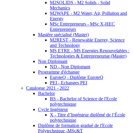
M2SOLIDS - M2 Solids - Solid
Mechanics
M2WAPE - M2 Water, Air, Pollution and
Energy
MSc Entrepreneurs - MSc X-HEC
Entrepreneurs
Mastère spécialisé (Master)
M2REST - Renewable Energy, Science
and Technology
MS ETRE - MS Energies Renouvelables :
Technologies & Entrepreneuriat (Master)
Non Diplomant
ND - Non Diplomant
Programme d'échange
EuroteQ - Diplôme EuroteQ
PEI - Echanges PEI
Catalogue 2021 - 2022
Bachelor
BS - Bachelor of Science de l'Ecole
polytechnique
Cycle Ingénieur
X - Titre d’Ingénieur diplômé de l’École
polytechnique
Diplôme de formation gradué de l'Ecole
Polytechnique -MSc&T