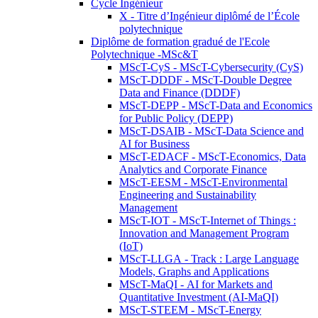
Cycle Ingénieur
X - Titre d’Ingénieur diplômé de l’École
polytechnique
Diplôme de formation gradué de l'Ecole
Polytechnique -MSc&T
MScT-CyS - MScT-Cybersecurity (CyS)
MScT-DDDF - MScT-Double Degree
Data and Finance (DDDF)
MScT-DEPP - MScT-Data and Economics
for Public Policy (DEPP)
MScT-DSAIB - MScT-Data Science and
AI for Business
MScT-EDACF - MScT-Economics, Data
Analytics and Corporate Finance
MScT-EESM - MScT-Environmental
Engineering and Sustainability
Management
MScT-IOT - MScT-Internet of Things :
Innovation and Management Program
(IoT)
MScT-LLGA - Track : Large Language
Models, Graphs and Applications
MScT-MaQI - AI for Markets and
Quantitative Investment (AI-MaQI)
MScT-STEEM - MScT-Energy