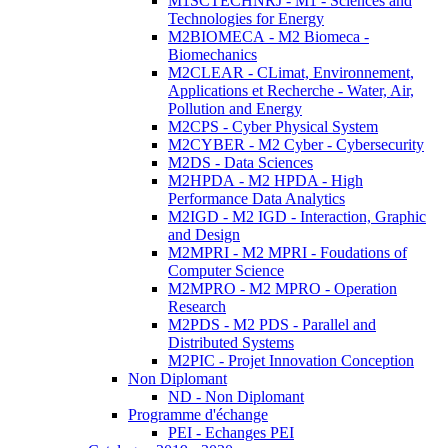
M1SCTECHNRJ - M1 - Sciences and
Technologies for Energy
M2BIOMECA - M2 Biomeca -
Biomechanics
M2CLEAR - CLimat, Environnement,
Applications et Recherche - Water, Air,
Pollution and Energy
M2CPS - Cyber Physical System
M2CYBER - M2 Cyber - Cybersecurity
M2DS - Data Sciences
M2HPDA - M2 HPDA - High
Performance Data Analytics
M2IGD - M2 IGD - Interaction, Graphic
and Design
M2MPRI - M2 MPRI - Foudations of
Computer Science
M2MPRO - M2 MPRO - Operation
Research
M2PDS - M2 PDS - Parallel and
Distributed Systems
M2PIC - Projet Innovation Conception
Non Diplomant
ND - Non Diplomant
Programme d'échange
PEI - Echanges PEI