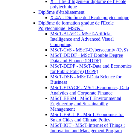
X - Titre d’Ingénieur diplômé de l’École
polytechnique
Diplôme d'établissement
X-4A - Diplôme de l'Ecole polytechnique
Diplôme de formation gradué de l'Ecole
Polytechnique -MSc&T
MScT-AI-ViC - MScT-Artificial
Intelligence and Advanced Visual
Computing
MScT-CyS - MScT-Cybersecurity (CyS)
MScT-DDDF - MScT-Double Degree
Data and Finance (DDDF)
MScT-DEPP - MScT-Data and Economics
for Public Policy (DEPP)
MScT-DSB - MScT-Data Science for
Business
MScT-EDACF - MScT-Economics, Data
Analytics and Corporate Finance
MScT-EESM - MScT-Environmental
Engineering and Sustainability
Management
MScT-ESCLiP - MScT-Economics for
Smart Cities and Climate Policy
MScT-IOT - MScT-Internet of Things :
Innovation and Management Program