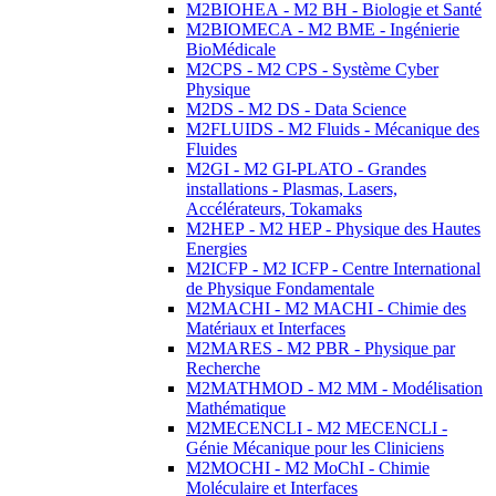
M2BIOHEA - M2 BH - Biologie et Santé
M2BIOMECA - M2 BME - Ingénierie
BioMédicale
M2CPS - M2 CPS - Système Cyber
Physique
M2DS - M2 DS - Data Science
M2FLUIDS - M2 Fluids - Mécanique des
Fluides
M2GI - M2 GI-PLATO - Grandes
installations - Plasmas, Lasers,
Accélérateurs, Tokamaks
M2HEP - M2 HEP - Physique des Hautes
Energies
M2ICFP - M2 ICFP - Centre International
de Physique Fondamentale
M2MACHI - M2 MACHI - Chimie des
Matériaux et Interfaces
M2MARES - M2 PBR - Physique par
Recherche
M2MATHMOD - M2 MM - Modélisation
Mathématique
M2MECENCLI - M2 MECENCLI -
Génie Mécanique pour les Cliniciens
M2MOCHI - M2 MoChI - Chimie
Moléculaire et Interfaces