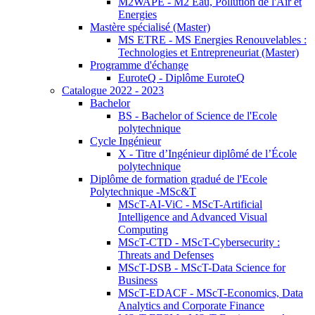
M2WAPE - M2 Eau, Pollution de l'Air et
Energies
Mastère spécialisé (Master)
MS ETRE - MS Energies Renouvelables :
Technologies et Entrepreneuriat (Master)
Programme d'échange
EuroteQ - Diplôme EuroteQ
Catalogue 2022 - 2023
Bachelor
BS - Bachelor of Science de l'Ecole
polytechnique
Cycle Ingénieur
X - Titre d’Ingénieur diplômé de l’École
polytechnique
Diplôme de formation gradué de l'Ecole
Polytechnique -MSc&T
MScT-AI-ViC - MScT-Artificial
Intelligence and Advanced Visual
Computing
MScT-CTD - MScT-Cybersecurity :
Threats and Defenses
MScT-DSB - MScT-Data Science for
Business
MScT-EDACF - MScT-Economics, Data
Analytics and Corporate Finance