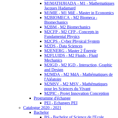
M1MATHJHADA - M1 - Mathematiques
Jacques Hadamard
M1MIE - M1 MiE - Master in Economics
M2BIOMECA - M2 Biomeca -
Biomechanics
M2BM - M2 Biomechanics
M2CFP - M2 CFP - Concepts in
Fundamental Physics
M2CPS - Cyber Physical System
M2DS - Data Sciences
M2ENERG - Master 2 Énergie
M2FLUIDS - M2 Fluids - Fluid
Mechanics
M2IGD - M2 IGD - Interaction, Graphic
and Design
M2MDA - M2 MdA - Mathématiques de
l'Aléatoire
M2MSV - M2 MSV - Mathématiques
pour les Sciences du Vivant
M2PIC - Projet Innovation Conception
Programme d'échange
PEI - Echanges PEI
Catalogue 2020 - 2021
Bachelor
BS - Bachelor of Science de l'Ecole