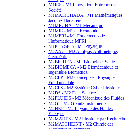
M1IES - M1 Innovation, Entreprise et
Société
M1MATHJHADA - M1 Mathématiques
Jacques Hadamard
M1MECHA - M1 Mécanique
M1MIE - M1 en Economie
M1MPRI - M1 Fondements de
l'Informatique MPRI
M1PHYSICS - M1 Physique
M2AAG - M2 Analyse, Arithmétique,
Géométrie
M2BIOHEA - M2 Biologie et Santé
M2BIOMECA - M2 Biomécanique et
Ingéniérie Biomédical
M2CFP - M2 Concepts en Physique
Fondamentale
M2CPS - M2 Système Cyber Physique
M2DS - M2 Data Science
M2FLUIDS - M2 Mécanique des Fluides
M2GI - M2 Grands Instruments
M2HEP - M2 Physique des Hautes
Energies
M2MARES - M2 Physique par Recherche
M2MATCHEINT - M2 Chimie des