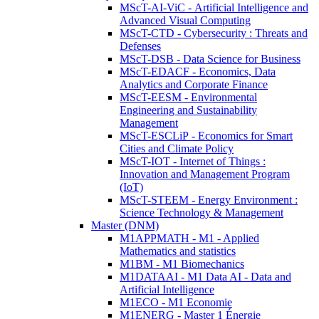
MScT-AI-ViC - Artificial Intelligence and
Advanced Visual Computing
MScT-CTD - Cybersecurity : Threats and
Defenses
MScT-DSB - Data Science for Business
MScT-EDACF - Economics, Data
Analytics and Corporate Finance
MScT-EESM - Environmental
Engineering and Sustainability
Management
MScT-ESCLiP - Economics for Smart
Cities and Climate Policy
MScT-IOT - Internet of Things :
Innovation and Management Program
(IoT)
MScT-STEEM - Energy Environment :
Science Technology & Management
Master (DNM)
M1APPMATH - M1 - Applied
Mathematics and statistics
M1BM - M1 Biomechanics
M1DATAAI - M1 Data AI - Data and
Artificial Intelligence
M1ECO - M1 Economie
M1ENERG - Master 1 Énergie