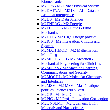
Biomechanics
M2CPS - M2 Cyber Physical System
M2DATAAI - M2 Data AI - Data and
Artificial Intelligence
M2DS - M2 Data Sciences
M2ENERG - M2 Énergie
M2FLUIDS - M2 Fluids - Fluid
Mechanics
M2HEP - M2 High Energy physics
M2ICS - M2 Integration, Circuits and
Systems
M2MATHMOD - M2 Mathematical
Modelling
M2MECENCLI - M2 Mecencli -
Mechanical Engineering for Clinicians
M2MICAS - M2 Machine Learning,
Communications and Security
M2MOCHI - M2 Molecular Chemistry
and Interfaces
M2MSV - M2 MSV - Mathématiques
pour les Sciences du Vivant
M2OPTIM - M2 Optimisation
M2PIC - M2 Projet Innovation Conception
M2QNSLMT - M2 Quantum, Light,
Materials and Nanosciences