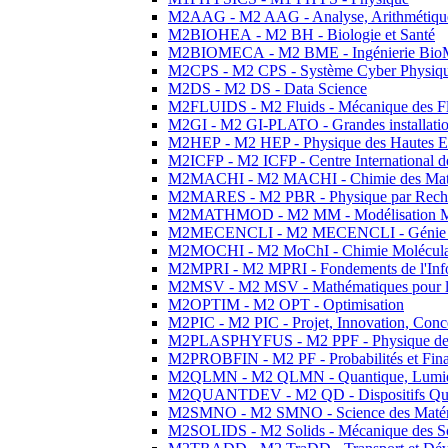
M2AAG - M2 AAG - Analyse, Arithmétique
M2BIOHEA - M2 BH - Biologie et Santé
M2BIOMECA - M2 BME - Ingénierie BioM
M2CPS - M2 CPS - Système Cyber Physiq
M2DS - M2 DS - Data Science
M2FLUIDS - M2 Fluids - Mécanique des Fl
M2GI - M2 GI-PLATO - Grandes installation
M2HEP - M2 HEP - Physique des Hautes E
M2ICFP - M2 ICFP - Centre International 
M2MACHI - M2 MACHI - Chimie des Matéri
M2MARES - M2 PBR - Physique par Rech
M2MATHMOD - M2 MM - Modélisation M
M2MECENCLI - M2 MECENCLI - Génie Méc
M2MOCHI - M2 MoChI - Chimie Moléculaire
M2MPRI - M2 MPRI - Fondements de l'Inf
M2MSV - M2 MSV - Mathématiques pour le
M2OPTIM - M2 OPT - Optimisation
M2PIC - M2 PIC - Projet, Innovation, Conc
M2PLASPHYFUS - M2 PPF - Physique des P
M2PROBFIN - M2 PF - Probabilités et Fin
M2QLMN - M2 QLMN - Quantique, Lumière
M2QUANTDEV - M2 QD - Dispositifs Qua
M2SMNO - M2 SMNO - Science des Matéri
M2SOLIDS - M2 Solids - Mécanique des So