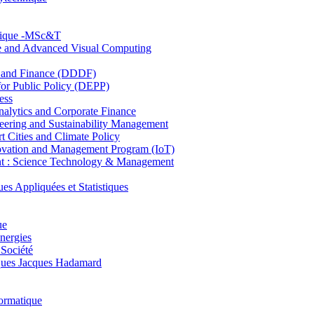
hnique -MSc&T
ce and Advanced Visual Computing
and Finance (DDDF)
r Public Policy (DEPP)
ess
ytics and Corporate Finance
ring and Sustainability Management
Cities and Climate Policy
ovation and Management Program (IoT)
: Science Technology & Management
ppliquées et Statistiques
ue
nergies
 Société
es Jacques Hadamard
ormatique