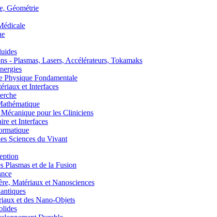
, Géométrie
édicale
ue
uides
s - Plasmas, Lasers, Accélérateurs, Tokamaks
nergies
de Physique Fondamentale
aux et Interfaces
erche
athématique
anique pour les Cliniciens
 et Interfaces
ormatique
s Sciences du Vivant
eption
lasmas et de la Fusion
ance
, Matériaux et Nanosciences
ntiques
aux et des Nano-Objets
lides