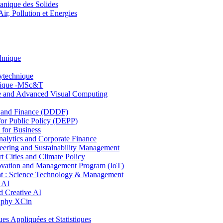
nique des Solides
, Pollution et Energies
chnique
lytechnique
hnique -MSc&T
ce and Advanced Visual Computing
and Finance (DDDF)
r Public Policy (DEPP)
for Business
ytics and Corporate Finance
ring and Sustainability Management
Cities and Climate Policy
ovation and Management Program (IoT)
: Science Technology & Management
 AI
 Creative AI
aphy XCin
ppliquées et Statistiques