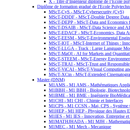
X - Titre d’Ingénieur diplômé de l’École po
Diplôme de formation gradué de l'Ecole Polytec
MScT-CyS - MScT-Cybersecurity (CyS)
MScT-DDDF - MScT-Double Degree Data 
MScT-DEPP - MScT-Data and Economics fo
MScT-DSAIB - MScT-Data Science and AI 
MScT-EDACF - MScT-Economics, Data Anal
MScT-EESM - MScT-Environmental Enginee
MScT-IOT - MScT-Internet of Things : Inn
MScT-LLGA - Track : Large Language Mode
MScT-MaQI - AI for Markets and Quantitat
MScT-STEEM - MScT-Energy Environment 
MScT-TRAI - MScT-Trust and Responsible
MScT-ViCAI - MScT-Visual Computing and
MScT-XCin - MScT-Extended Cinematogr
Master (DNM)
M1AMS - M1 AMS - Mathématiques Appliqué
M1BBH - M1 BBH - Biologie, Biotechnolog
M1BME - M1 BME - Ingénierie BioMédica
M1CHI - M1 CHI - Chimie et Interfaces
M1CPS - M1 CCSN - Maj. CPS - Système 
M1HEP - M1 HEP - Physique des Hautes E
M1IES - M1 IES - Innovation, Entreprise et
M1MATHJHADA - M1 MJH - Mathematiqu
M1MEC - M1 Mech - Mecanique