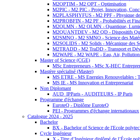
M2OPTIM - M2 OPT - Optimisation
M2PIC - M2 PIC - Projet, Innovation, Conc
M2PLASPHYFUS - M2 PPF - Physique des P
M2PROBFIN - M2 PF - Probabilités et Fin
M2QLMN - M2 QLMN - Quantique, Lumière
M2QUANTDEV - M2 QD - Dispositifs Qua
M2SMNO - M2 SMNO - Science des Matéri
M2SOLIDS - M2 Solids - Mécanique des So
M2TRADD - M2 TraDD - Transport et Dév
M2WAPE - M2 WAPE - Eau, Air, Pollution 
Master of Science (CGE)
MSc Entrepreneurs - MSc X-HEC Entrepre
Mastère spécialisé (Master)
MS ETRE - MS Energies Renouvelables : Tec
MS IE - MS Innovation et Entreprenariat
Non Diplomant
AUD_IPParis - AUDITEURS - IP Paris
Programme d'échange
EuroteQ - Diplôme EuroteQ
PEI - Programmes d'échange internationaux
Catalogue 2024 - 2025
Bachelor
BX - Bachelor of Science de l'Ecole polyte
Cycle Ingénieur
X - Titre d’Ingénieur diplômé de l’École po