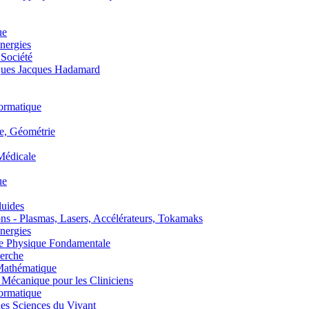
ue
nergies
 Société
es Jacques Hadamard
ormatique
, Géométrie
édicale
ue
uides
s - Plasmas, Lasers, Accélérateurs, Tokamaks
nergies
de Physique Fondamentale
erche
athématique
anique pour les Cliniciens
ormatique
s Sciences du Vivant