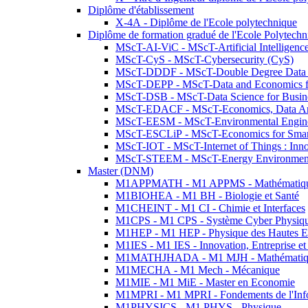
Diplôme d'établissement
X-4A - Diplôme de l'Ecole polytechnique
Diplôme de formation gradué de l'Ecole Polytec
MScT-AI-ViC - MScT-Artificial Intelligen
MScT-CyS - MScT-Cybersecurity (CyS)
MScT-DDDF - MScT-Double Degree Data 
MScT-DEPP - MScT-Data and Economics fo
MScT-DSB - MScT-Data Science for Busin
MScT-EDACF - MScT-Economics, Data Anal
MScT-EESM - MScT-Environmental Enginee
MScT-ESCLiP - MScT-Economics for Smart 
MScT-IOT - MScT-Internet of Things : Inn
MScT-STEEM - MScT-Energy Environment 
Master (DNM)
M1APPMATH - M1 APPMS - Mathématiques A
M1BIOHEA - M1 BH - Biologie et Santé
M1CHEINT - M1 CI - Chimie et Interfaces
M1CPS - M1 CPS - Système Cyber Physiq
M1HEP - M1 HEP - Physique des Hautes E
M1IES - M1 IES - Innovation, Entreprise et
M1MATHJHADA - M1 MJH - Mathématiqu
M1MECHA - M1 Mech - Mécanique
M1MIE - M1 MiE - Master en Economie
M1MPRI - M1 MPRI - Fondements de l'Inf
M1PHYSICS - M1 PHYS - Physique