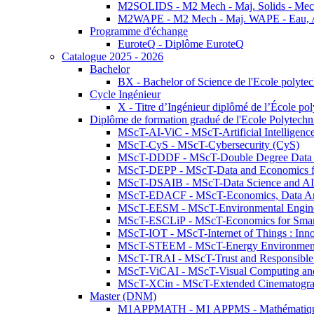
M2SOLIDS - M2 Mech - Maj. Solids - Meca
M2WAPE - M2 Mech - Maj. WAPE - Eau, Air
Programme d'échange
EuroteQ - Diplôme EuroteQ
Catalogue 2025 - 2026
Bachelor
BX - Bachelor of Science de l'Ecole polyte
Cycle Ingénieur
X - Titre d’Ingénieur diplômé de l’École po
Diplôme de formation gradué de l'Ecole Polytec
MScT-AI-ViC - MScT-Artificial Intelligen
MScT-CyS - MScT-Cybersecurity (CyS)
MScT-DDDF - MScT-Double Degree Data 
MScT-DEPP - MScT-Data and Economics fo
MScT-DSAIB - MScT-Data Science and AI 
MScT-EDACF - MScT-Economics, Data Anal
MScT-EESM - MScT-Environmental Enginee
MScT-ESCLiP - MScT-Economics for Smart 
MScT-IOT - MScT-Internet of Things : Inn
MScT-STEEM - MScT-Energy Environment 
MScT-TRAI - MScT-Trust and Responsible
MScT-ViCAI - MScT-Visual Computing and
MScT-XCin - MScT-Extended Cinematogr
Master (DNM)
M1APPMATH - M1 APPMS - Mathématiques A