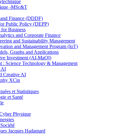
lytechnique
hnique -MSc&T
and Finance (DDDF)
r Public Policy (DEPP)
for Business
ytics and Corporate Finance
ring and Sustainability Management
ovation and Management Program (IoT)
ls, Graphs and Applications
ive Investment (AI-MaQI)
: Science Technology & Management
 AI
 Creative AI
aphy XCin
es et Statistiques
ie et Santé
le
Cyber Physique
nergies
 Société
es Jacques Hadamard