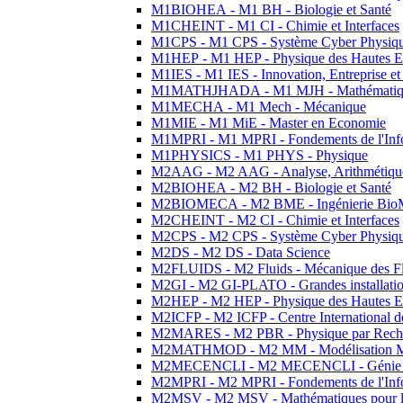
M1BIOHEA - M1 BH - Biologie et Santé
M1CHEINT - M1 CI - Chimie et Interfaces
M1CPS - M1 CPS - Système Cyber Physiq
M1HEP - M1 HEP - Physique des Hautes E
M1IES - M1 IES - Innovation, Entreprise et
M1MATHJHADA - M1 MJH - Mathématiqu
M1MECHA - M1 Mech - Mécanique
M1MIE - M1 MiE - Master en Economie
M1MPRI - M1 MPRI - Fondements de l'Inf
M1PHYSICS - M1 PHYS - Physique
M2AAG - M2 AAG - Analyse, Arithmétique
M2BIOHEA - M2 BH - Biologie et Santé
M2BIOMECA - M2 BME - Ingénierie BioM
M2CHEINT - M2 CI - Chimie et Interfaces
M2CPS - M2 CPS - Système Cyber Physiq
M2DS - M2 DS - Data Science
M2FLUIDS - M2 Fluids - Mécanique des Fl
M2GI - M2 GI-PLATO - Grandes installation
M2HEP - M2 HEP - Physique des Hautes E
M2ICFP - M2 ICFP - Centre International 
M2MARES - M2 PBR - Physique par Rech
M2MATHMOD - M2 MM - Modélisation M
M2MECENCLI - M2 MECENCLI - Génie Méc
M2MPRI - M2 MPRI - Fondements de l'Inf
M2MSV - M2 MSV - Mathématiques pour le