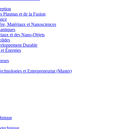
eption
lasmas et de la Fusion
ance
, Matériaux et Nanosciences
ntiques
aux et des Nano-Objets
lides
eloppement Durable
et Énergies
neurs
hnologies et Entrepreneuriat (Master)
chnique
lytechnique