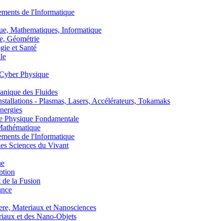
nts de l'Informatique
, Mathematiques, Informatique
, Géométrie
ie et Santé
le
Cyber Physique
nique des Fluides
lations - Plasmas, Lasers, Accélérateurs, Tokamaks
nergies
de Physique Fondamentale
athématique
nts de l'Informatique
s Sciences du Vivant
he
ption
 de la Fusion
ance
, Materiaux et Nanosciences
aux et des Nano-Objets