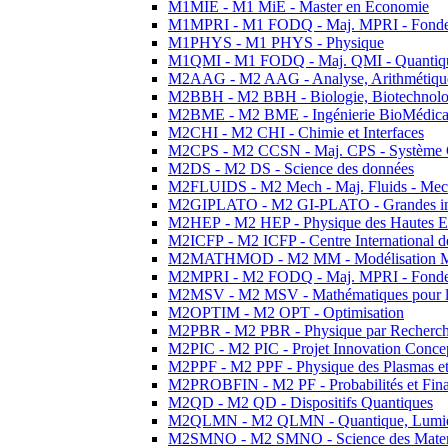
M1MIE - M1 MiE - Master en Economie
M1MPRI - M1 FODQ - Maj. MPRI - Fondeme
M1PHYS - M1 PHYS - Physique
M1QMI - M1 FODQ - Maj. QMI - Quantique
M2AAG - M2 AAG - Analyse, Arithmétique
M2BBH - M2 BBH - Biologie, Biotechnolog
M2BME - M2 BME - Ingénierie BioMédica
M2CHI - M2 CHI - Chimie et Interfaces
M2CPS - M2 CCSN - Maj. CPS - Système 
M2DS - M2 DS - Science des données
M2FLUIDS - M2 Mech - Maj. Fluids - Meca
M2GIPLATO - M2 GI-PLATO - Grandes instal
M2HEP - M2 HEP - Physique des Hautes E
M2ICFP - M2 ICFP - Centre International 
M2MATHMOD - M2 MM - Modélisation M
M2MPRI - M2 FODQ - Maj. MPRI - Fondeme
M2MSV - M2 MSV - Mathématiques pour le
M2OPTIM - M2 OPT - Optimisation
M2PBR - M2 PBR - Physique par Recherc
M2PIC - M2 PIC - Projet Innovation Conce
M2PPF - M2 PPF - Physique des Plasmas et
M2PROBFIN - M2 PF - Probabilités et Fin
M2QD - M2 QD - Dispositifs Quantiques
M2QLMN - M2 QLMN - Quantique, Lumiere
M2SMNO - M2 SMNO - Science des Materi