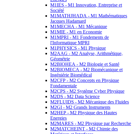
M1IES - M1 Innovation, Entreprise et
Société
M1MATHJHADA - M1 Mathématiques
Jacques Hadamard
M1MECHA - M1 Mécanique
M1MIE - M1 en Economie
M1MPRI - M1 Fondements de
l'Informatique MPRI
M1PHYSICS - M1 Physique
M2AAG - M2 Analyse, Arithmétique,
Géométrie
M2BIOHEA - M2 Biologie et Santé
M2BIOMECA - M2 Biomécanique et
Ingéniérie Biomédical
M2CFP - M2 Concepts en Physique
Fondamentale
M2CPS - M2 Système Cyber Physique
M2DS - M2 Data Science
M2FLUIDS - M2 Mécanique des Fluides
M2GI - M2 Grands Instruments
M2HEP - M2 Physique des Hautes
Energies
M2MARES - M2 Physique par Recherche
M2MATCHEINT - M2 Chimie des