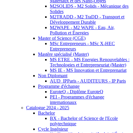
Matériaux et des Nano-Objets
M2SOLIDS - M2 Solids - Mécanique des
Solides
M2TRADD - M2 TraDD - Transport et
Développement Durable
M2WAPE - M2 WAPE - Eau, Air,
Pollution et Énergies
Master of Science (CGE)
MSc Entrepreneurs - MSc X-HEC
Entrepreneurs
Mastère spécialisé (Master)
MS ETRE - MS Energies Renouvelables :
Technologies et Entrepreneuriat (Master)
MS IE - MS Innovation et Entreprenariat
Non Diplomant
AUD_IPParis - AUDITEURS - IP Paris
Programme d'échange
EuroteQ - Diplôme EuroteQ
PEI - Programmes d'échange
internationaux
Catalogue 2024 - 2025
Bachelor
BX - Bachelor of Science de l'Ecole
polytechnique
Cycle Ingénieur