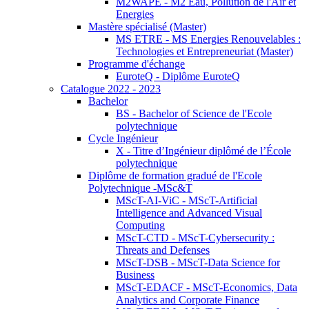
M2WAPE - M2 Eau, Pollution de l'Air et
Energies
Mastère spécialisé (Master)
MS ETRE - MS Energies Renouvelables :
Technologies et Entrepreneuriat (Master)
Programme d'échange
EuroteQ - Diplôme EuroteQ
Catalogue 2022 - 2023
Bachelor
BS - Bachelor of Science de l'Ecole
polytechnique
Cycle Ingénieur
X - Titre d’Ingénieur diplômé de l’École
polytechnique
Diplôme de formation gradué de l'Ecole
Polytechnique -MSc&T
MScT-AI-ViC - MScT-Artificial
Intelligence and Advanced Visual
Computing
MScT-CTD - MScT-Cybersecurity :
Threats and Defenses
MScT-DSB - MScT-Data Science for
Business
MScT-EDACF - MScT-Economics, Data
Analytics and Corporate Finance