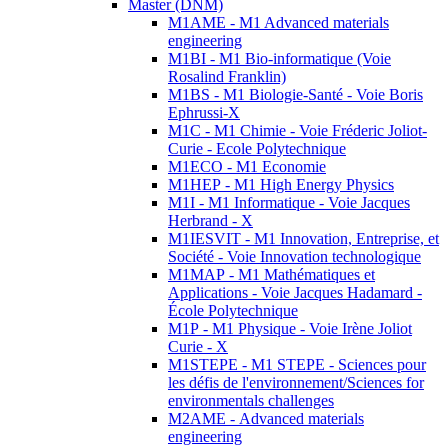
Master (DNM)
M1AME - M1 Advanced materials
engineering
M1BI - M1 Bio-informatique (Voie
Rosalind Franklin)
M1BS - M1 Biologie-Santé - Voie Boris
Ephrussi-X
M1C - M1 Chimie - Voie Fréderic Joliot-
Curie - Ecole Polytechnique
M1ECO - M1 Economie
M1HEP - M1 High Energy Physics
M1I - M1 Informatique - Voie Jacques
Herbrand - X
M1IESVIT - M1 Innovation, Entreprise, et
Société - Voie Innovation technologique
M1MAP - M1 Mathématiques et
Applications - Voie Jacques Hadamard -
École Polytechnique
M1P - M1 Physique - Voie Irène Joliot
Curie - X
M1STEPE - M1 STEPE - Sciences pour
les défis de l'environnement/Sciences for
environmentals challenges
M2AME - Advanced materials
engineering