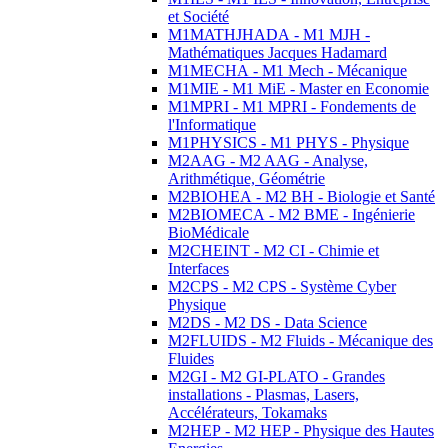
et Société
M1MATHJHADA - M1 MJH -
Mathématiques Jacques Hadamard
M1MECHA - M1 Mech - Mécanique
M1MIE - M1 MiE - Master en Economie
M1MPRI - M1 MPRI - Fondements de
l'Informatique
M1PHYSICS - M1 PHYS - Physique
M2AAG - M2 AAG - Analyse,
Arithmétique, Géométrie
M2BIOHEA - M2 BH - Biologie et Santé
M2BIOMECA - M2 BME - Ingénierie
BioMédicale
M2CHEINT - M2 CI - Chimie et
Interfaces
M2CPS - M2 CPS - Système Cyber
Physique
M2DS - M2 DS - Data Science
M2FLUIDS - M2 Fluids - Mécanique des
Fluides
M2GI - M2 GI-PLATO - Grandes
installations - Plasmas, Lasers,
Accélérateurs, Tokamaks
M2HEP - M2 HEP - Physique des Hautes