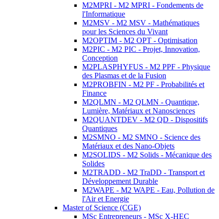
M2MPRI - M2 MPRI - Fondements de
l'Informatique
M2MSV - M2 MSV - Mathématiques
pour les Sciences du Vivant
M2OPTIM - M2 OPT - Optimisation
M2PIC - M2 PIC - Projet, Innovation,
Conception
M2PLASPHYFUS - M2 PPF - Physique
des Plasmas et de la Fusion
M2PROBFIN - M2 PF - Probabilités et
Finance
M2QLMN - M2 QLMN - Quantique,
Lumière, Matériaux et Nanosciences
M2QUANTDEV - M2 QD - Dispositifs
Quantiques
M2SMNO - M2 SMNO - Science des
Matériaux et des Nano-Objets
M2SOLIDS - M2 Solids - Mécanique des
Solides
M2TRADD - M2 TraDD - Transport et
Développement Durable
M2WAPE - M2 WAPE - Eau, Pollution de
l'Air et Energie
Master of Science (CGE)
MSc Entrepreneurs - MSc X-HEC