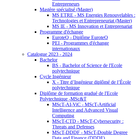
Entrepreneurs
Mastère spécialisé (Master)
MS ETRE - MS Energies Renouvelables :
Technologies et Entrepreneuriat (Master)
MS IE - MS Innovation et Entreprenariat
Programme d'échange
EuroteQ - Diplôme EuroteQ
PEI - Programmes d'échange
internationaux
Catalogue 2023 - 2024
Bachelor
BS - Bachelor of Science de l'Ecole
polytechnique
Cycle Ingénieur
X - Titre d’Ingénieur diplômé de l’École
polytechnique
Diplôme de formation gradué de l'Ecole
Polytechnique -MSc&T
MScT-AI-ViC - MScT-Artificial
Intelligence and Advanced Visual
Computing
MScT-CTD - MScT-Cybersecurity :
Threats and Defenses
MScT-DDDF - MScT-Double Degree
Data and Finance (DDDF)