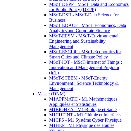
MScT-DEPP - MScT-Data and Economics
for Public Policy (DEPP)
MScT-DSB - MScT-Data Science for
Business
MScT-EDACF - MScT-Economics, Data
Analytics and Corporate Finance
MScT-EESM - MScT-Environmental
Engineering and Sustainability
Management
MScT-ESCLiP - MScT-Economics for
Smart Cities and Climate Policy
MScT-IOT - MScT-Internet of Things :
Innovation and Management Program
(IoT)
MScT-STEEM - MScT-Energy
Environment : Science Technology &
Management
Master (DNM)
M1APPMATH - M1 Mathématiques
Appliquées et Statistiques
M1BIOHEA - M1 Biologie et Santé
M1CHEINT - M1 Chimie et Interfaces
M1CPS - M1 Système Cyber Physique
M1HEP - M1 Physique des Hautes
Energies