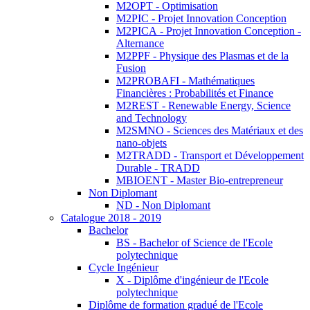
M2OPT - Optimisation
M2PIC - Projet Innovation Conception
M2PICA - Projet Innovation Conception -
Alternance
M2PPF - Physique des Plasmas et de la
Fusion
M2PROBAFI - Mathématiques
Financières : Probabilités et Finance
M2REST - Renewable Energy, Science
and Technology
M2SMNO - Sciences des Matériaux et des
nano-objets
M2TRADD - Transport et Développement
Durable - TRADD
MBIOENT - Master Bio-entrepreneur
Non Diplomant
ND - Non Diplomant
Catalogue 2018 - 2019
Bachelor
BS - Bachelor of Science de l'Ecole
polytechnique
Cycle Ingénieur
X - Diplôme d'ingénieur de l'Ecole
polytechnique
Diplôme de formation gradué de l'Ecole