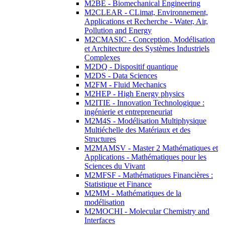
M2BE - Biomechanical Engineering
M2CLEAR - CLimat, Environnement,
Applications et Recherche - Water, Air,
Pollution and Energy
M2CMASIC - Conception, Modélisation
et Architecture des Systèmes Industriels
Complexes
M2DQ - Dispositif quantique
M2DS - Data Sciences
M2FM - Fluid Mechanics
M2HEP - High Energy physics
M2ITIE - Innovation Technologique :
ingénierie et entrepreneuriat
M2M4S - Modélisation Multiphysique
Multiéchelle des Matériaux et des
Structures
M2MAMSV - Master 2 Mathématiques et
Applications - Mathématiques pour les
Sciences du Vivant
M2MFSF - Mathématiques Financières :
Statistique et Finance
M2MM - Mathématiques de la
modélisation
M2MOCHI - Molecular Chemistry and
Interfaces