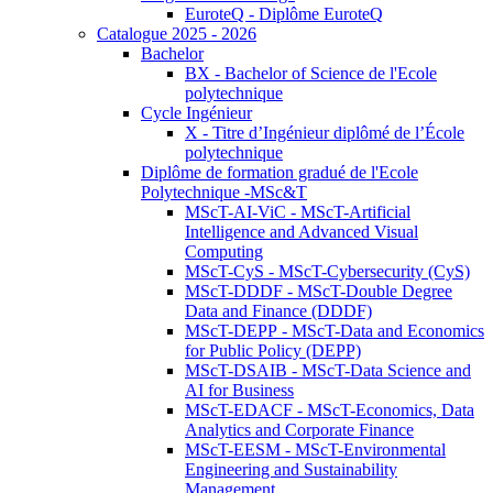
EuroteQ - Diplôme EuroteQ
Catalogue 2025 - 2026
Bachelor
BX - Bachelor of Science de l'Ecole
polytechnique
Cycle Ingénieur
X - Titre d’Ingénieur diplômé de l’École
polytechnique
Diplôme de formation gradué de l'Ecole
Polytechnique -MSc&T
MScT-AI-ViC - MScT-Artificial
Intelligence and Advanced Visual
Computing
MScT-CyS - MScT-Cybersecurity (CyS)
MScT-DDDF - MScT-Double Degree
Data and Finance (DDDF)
MScT-DEPP - MScT-Data and Economics
for Public Policy (DEPP)
MScT-DSAIB - MScT-Data Science and
AI for Business
MScT-EDACF - MScT-Economics, Data
Analytics and Corporate Finance
MScT-EESM - MScT-Environmental
Engineering and Sustainability
Management