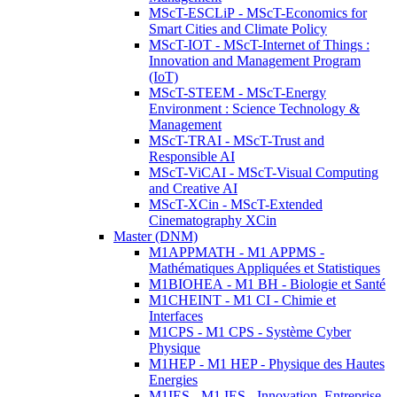
MScT-ESCLiP - MScT-Economics for
Smart Cities and Climate Policy
MScT-IOT - MScT-Internet of Things :
Innovation and Management Program
(IoT)
MScT-STEEM - MScT-Energy
Environment : Science Technology &
Management
MScT-TRAI - MScT-Trust and
Responsible AI
MScT-ViCAI - MScT-Visual Computing
and Creative AI
MScT-XCin - MScT-Extended
Cinematography XCin
Master (DNM)
M1APPMATH - M1 APPMS -
Mathématiques Appliquées et Statistiques
M1BIOHEA - M1 BH - Biologie et Santé
M1CHEINT - M1 CI - Chimie et
Interfaces
M1CPS - M1 CPS - Système Cyber
Physique
M1HEP - M1 HEP - Physique des Hautes
Energies
M1IES - M1 IES - Innovation, Entreprise