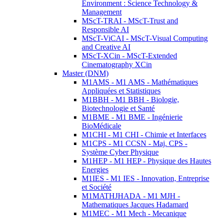
Environment : Science Technology &
Management
MScT-TRAI - MScT-Trust and
Responsible AI
MScT-ViCAI - MScT-Visual Computing
and Creative AI
MScT-XCin - MScT-Extended
Cinematography XCin
Master (DNM)
M1AMS - M1 AMS - Mathématiques
Appliquées et Statistiques
M1BBH - M1 BBH - Biologie,
Biotechnologie et Santé
M1BME - M1 BME - Ingénierie
BioMédicale
M1CHI - M1 CHI - Chimie et Interfaces
M1CPS - M1 CCSN - Maj. CPS -
Système Cyber Physique
M1HEP - M1 HEP - Physique des Hautes
Energies
M1IES - M1 IES - Innovation, Entreprise
et Société
M1MATHJHADA - M1 MJH -
Mathematiques Jacques Hadamard
M1MEC - M1 Mech - Mecanique