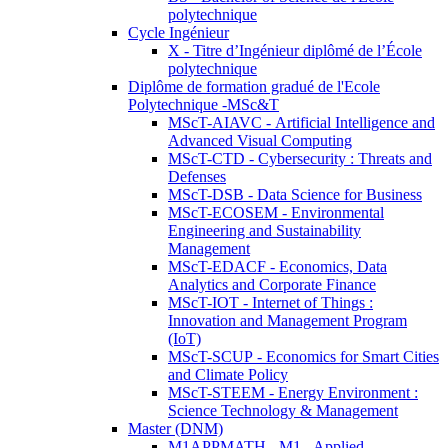
polytechnique
Cycle Ingénieur
X - Titre d’Ingénieur diplômé de l’École
polytechnique
Diplôme de formation gradué de l'Ecole
Polytechnique -MSc&T
MScT-AIAVC - Artificial Intelligence and
Advanced Visual Computing
MScT-CTD - Cybersecurity : Threats and
Defenses
MScT-DSB - Data Science for Business
MScT-ECOSEM - Environmental
Engineering and Sustainability
Management
MScT-EDACF - Economics, Data
Analytics and Corporate Finance
MScT-IOT - Internet of Things :
Innovation and Management Program
(IoT)
MScT-SCUP - Economics for Smart Cities
and Climate Policy
MScT-STEEM - Energy Environment :
Science Technology & Management
Master (DNM)
M1APPMATH - M1 - Applied