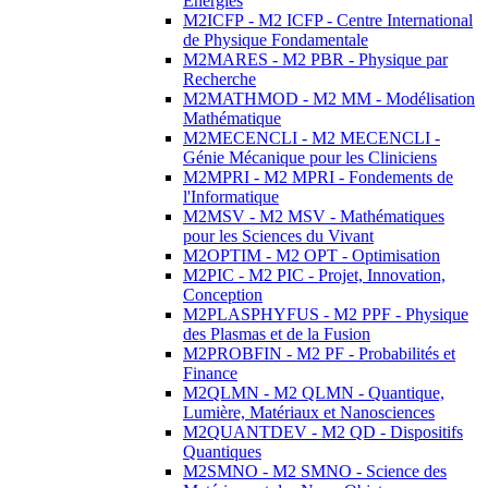
Energies
M2ICFP - M2 ICFP - Centre International
de Physique Fondamentale
M2MARES - M2 PBR - Physique par
Recherche
M2MATHMOD - M2 MM - Modélisation
Mathématique
M2MECENCLI - M2 MECENCLI -
Génie Mécanique pour les Cliniciens
M2MPRI - M2 MPRI - Fondements de
l'Informatique
M2MSV - M2 MSV - Mathématiques
pour les Sciences du Vivant
M2OPTIM - M2 OPT - Optimisation
M2PIC - M2 PIC - Projet, Innovation,
Conception
M2PLASPHYFUS - M2 PPF - Physique
des Plasmas et de la Fusion
M2PROBFIN - M2 PF - Probabilités et
Finance
M2QLMN - M2 QLMN - Quantique,
Lumière, Matériaux et Nanosciences
M2QUANTDEV - M2 QD - Dispositifs
Quantiques
M2SMNO - M2 SMNO - Science des