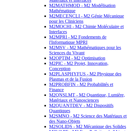
Matériaux et Interfaces
M2MATHMOD - M2 Modélisation
Mathématique
M2MECENCLI - M2 Génie Mécanique
pour les Cliniciens
M2MOCHI - M2 Chimie Moléculaire et
Interfaces
M2MPRI - M2 Fondements de
l'Informatique MPRI
M2MSV - M2 Mathématiques pour les
Sciences du Vivant
M2OPTIM - M2 Optimisation
M2PIC - M2 Projet, Innovation,
Conception
M2PLASPHYFUS - M2 Physique des
Plasmas et de la Fusion
M2PROBFIN - M2 Probabilités et
Finance
M2QNSLMT - M2 Quantique, Lumière,
Matériaux et Nanosciences
M2QUANTDEV - M2 Dispositifs
Quantiques
M2SMNO - M2 Science des Matériaux et
des Nano-Objets
M2SOLIDS - M2 Mécanique des Solides