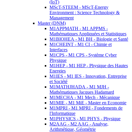
(IoT)
MScT-STEEM - MScT-Energy
Environment : Science Technology &
Management
Master (DNM)
M1APPMATH - M1 APPMS -
Mathématiques Appliquées et Statistiques
M1BIOHEA - M1 BH - Biologie et Santé
M1CHEINT - M1 CI - Chimie et
Interfaces
M1CPS - M1 CPS - Système Cyber
Physique
M1HEP - M1 HEP - Physique des Hautes
Energies
M1IES - M1 IES - Innovation, Entreprise
et Société
M1MATHJHADA - M1 MJH -
Mathématiques Jacques Hadamard
M1MECHA - M1 Mech - Mécanique
M1MIE - M1 MiE - Master en Economie
M1MPRI - M1 MPRI - Fondements de
l'Informatique
M1PHYSICS - M1 PHYS - Physique
M2AAG - M2 AAG - Analyse,
Arithmétique, Géométrie