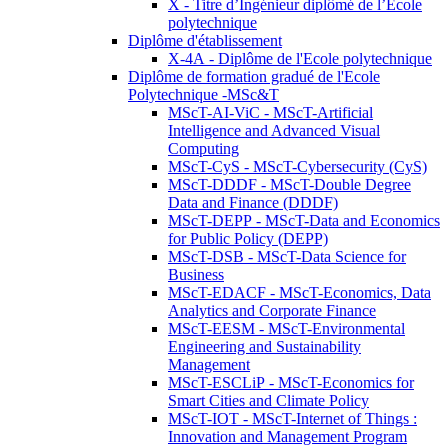
X - Titre d’Ingénieur diplômé de l’École
polytechnique
Diplôme d'établissement
X-4A - Diplôme de l'Ecole polytechnique
Diplôme de formation gradué de l'Ecole
Polytechnique -MSc&T
MScT-AI-ViC - MScT-Artificial
Intelligence and Advanced Visual
Computing
MScT-CyS - MScT-Cybersecurity (CyS)
MScT-DDDF - MScT-Double Degree
Data and Finance (DDDF)
MScT-DEPP - MScT-Data and Economics
for Public Policy (DEPP)
MScT-DSB - MScT-Data Science for
Business
MScT-EDACF - MScT-Economics, Data
Analytics and Corporate Finance
MScT-EESM - MScT-Environmental
Engineering and Sustainability
Management
MScT-ESCLiP - MScT-Economics for
Smart Cities and Climate Policy
MScT-IOT - MScT-Internet of Things :
Innovation and Management Program