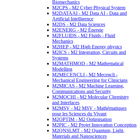
Biomechanics
M2CPS - M2 Cyber Physical System
M2DATAAI - M2 Data AI - Data and
Artificial Intelligence
M2DS - M2 Data Sciences
M2ENERG - M2 Énergie
M2FLUIDS - M2 Fluids - Fluid
Mechanics
M2HEP - M2 High Energy physics
M2ICS - M2 Integration, Circuits and
Systems
M2MATHMOD - M2 Mathematical
Modelling
M2MECENCLI - M2 Mecencli -
Mechanical Engineering for Clinicians
M2MICAS - M2 Machine Learning,
Communications and Security
M2MOCHI - M2 Molecular Chemistry
and Interfaces
M2MSV - M2 MSV - Mathématiques
pour les Sciences du Vivant
M2OPTIM - M2 Optimisation
M2PIC - M2 Projet Innovation Conception
M2QNSLMT - M2 Quantum, Light,
Materials and Nanosciences