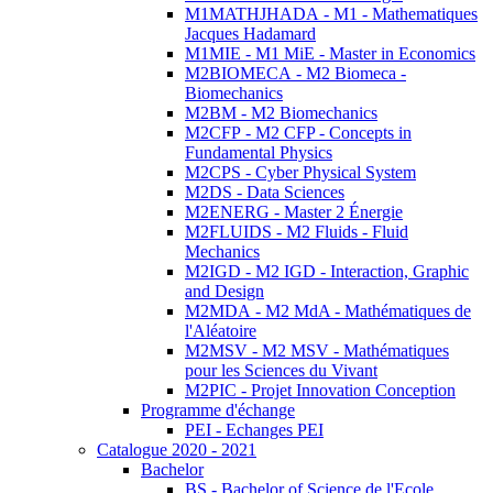
M1MATHJHADA - M1 - Mathematiques
Jacques Hadamard
M1MIE - M1 MiE - Master in Economics
M2BIOMECA - M2 Biomeca -
Biomechanics
M2BM - M2 Biomechanics
M2CFP - M2 CFP - Concepts in
Fundamental Physics
M2CPS - Cyber Physical System
M2DS - Data Sciences
M2ENERG - Master 2 Énergie
M2FLUIDS - M2 Fluids - Fluid
Mechanics
M2IGD - M2 IGD - Interaction, Graphic
and Design
M2MDA - M2 MdA - Mathématiques de
l'Aléatoire
M2MSV - M2 MSV - Mathématiques
pour les Sciences du Vivant
M2PIC - Projet Innovation Conception
Programme d'échange
PEI - Echanges PEI
Catalogue 2020 - 2021
Bachelor
BS - Bachelor of Science de l'Ecole