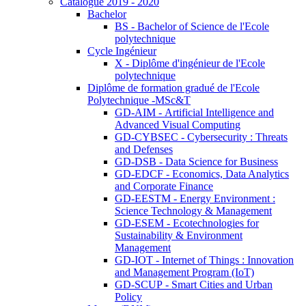
Catalogue 2019 - 2020
Bachelor
BS - Bachelor of Science de l'Ecole
polytechnique
Cycle Ingénieur
X - Diplôme d'ingénieur de l'Ecole
polytechnique
Diplôme de formation gradué de l'Ecole
Polytechnique -MSc&T
GD-AIM - Artificial Intelligence and
Advanced Visual Computing
GD-CYBSEC - Cybersecurity : Threats
and Defenses
GD-DSB - Data Science for Business
GD-EDCF - Economics, Data Analytics
and Corporate Finance
GD-EESTM - Energy Environment :
Science Technology & Management
GD-ESEM - Ecotechnologies for
Sustainability & Environment
Management
GD-IOT - Internet of Things : Innovation
and Management Program (IoT)
GD-SCUP - Smart Cities and Urban
Policy