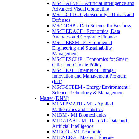
MScT-AI-ViC - Artificial Intelligence and
Advanced Visual Computing
MScT-CTD - Cybersecurity : Threats and
Defenses
MScT-DSB - Data Science for Business
MScT-EDACF - Economics, Data
Analytics and Corporate Finance
MScT-EESM - Environmental
Engineering and Sustainability
Management
MScT-ESCLiP - Economics for Smart
Cities and Climate Policy
MScT-IOT - Internet of Things :
Innovation and Management Program
(IoT)
MScT-STEEM - Energy Environment :
Science Technology & Management
Master (DNM)
M1APPMATH - M1 - Applied
Mathematics and statistics
M1BM - M1 Biomechanics
M1DATAAI - M1 Data AI - Data and
Artificial Intelligence
M1ECO - M1 Economie
M1ENERG - Master 1 Énergie