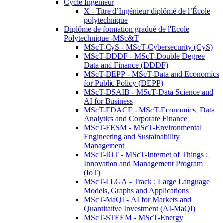
Cycle Ingénieur
X - Titre d’Ingénieur diplômé de l’École
polytechnique
Diplôme de formation gradué de l'Ecole
Polytechnique -MSc&T
MScT-CyS - MScT-Cybersecurity (CyS)
MScT-DDDF - MScT-Double Degree
Data and Finance (DDDF)
MScT-DEPP - MScT-Data and Economics
for Public Policy (DEPP)
MScT-DSAIB - MScT-Data Science and
AI for Business
MScT-EDACF - MScT-Economics, Data
Analytics and Corporate Finance
MScT-EESM - MScT-Environmental
Engineering and Sustainability
Management
MScT-IOT - MScT-Internet of Things :
Innovation and Management Program
(IoT)
MScT-LLGA - Track : Large Language
Models, Graphs and Applications
MScT-MaQI - AI for Markets and
Quantitative Investment (AI-MaQI)
MScT-STEEM - MScT-Energy