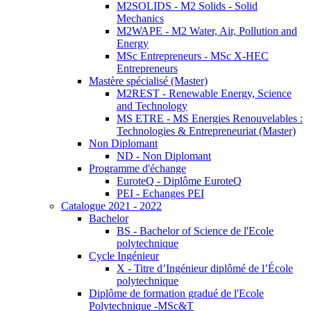
M2SOLIDS - M2 Solids - Solid
Mechanics
M2WAPE - M2 Water, Air, Pollution and
Energy
MSc Entrepreneurs - MSc X-HEC
Entrepreneurs
Mastère spécialisé (Master)
M2REST - Renewable Energy, Science
and Technology
MS ETRE - MS Energies Renouvelables :
Technologies & Entrepreneuriat (Master)
Non Diplomant
ND - Non Diplomant
Programme d'échange
EuroteQ - Diplôme EuroteQ
PEI - Echanges PEI
Catalogue 2021 - 2022
Bachelor
BS - Bachelor of Science de l'Ecole
polytechnique
Cycle Ingénieur
X - Titre d’Ingénieur diplômé de l’École
polytechnique
Diplôme de formation gradué de l'Ecole
Polytechnique -MSc&T