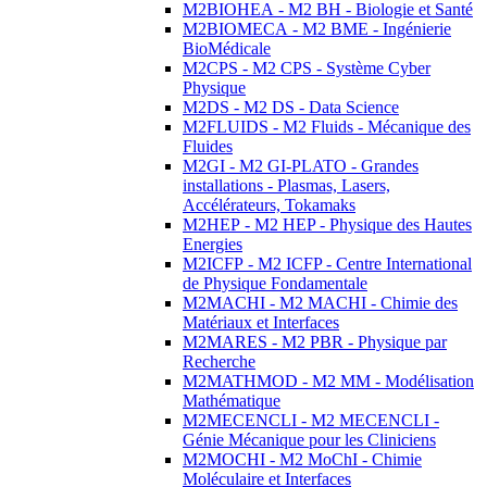
M2BIOHEA - M2 BH - Biologie et Santé
M2BIOMECA - M2 BME - Ingénierie
BioMédicale
M2CPS - M2 CPS - Système Cyber
Physique
M2DS - M2 DS - Data Science
M2FLUIDS - M2 Fluids - Mécanique des
Fluides
M2GI - M2 GI-PLATO - Grandes
installations - Plasmas, Lasers,
Accélérateurs, Tokamaks
M2HEP - M2 HEP - Physique des Hautes
Energies
M2ICFP - M2 ICFP - Centre International
de Physique Fondamentale
M2MACHI - M2 MACHI - Chimie des
Matériaux et Interfaces
M2MARES - M2 PBR - Physique par
Recherche
M2MATHMOD - M2 MM - Modélisation
Mathématique
M2MECENCLI - M2 MECENCLI -
Génie Mécanique pour les Cliniciens
M2MOCHI - M2 MoChI - Chimie
Moléculaire et Interfaces