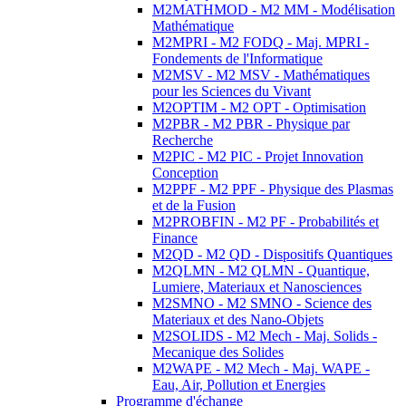
M2MATHMOD - M2 MM - Modélisation
Mathématique
M2MPRI - M2 FODQ - Maj. MPRI -
Fondements de l'Informatique
M2MSV - M2 MSV - Mathématiques
pour les Sciences du Vivant
M2OPTIM - M2 OPT - Optimisation
M2PBR - M2 PBR - Physique par
Recherche
M2PIC - M2 PIC - Projet Innovation
Conception
M2PPF - M2 PPF - Physique des Plasmas
et de la Fusion
M2PROBFIN - M2 PF - Probabilités et
Finance
M2QD - M2 QD - Dispositifs Quantiques
M2QLMN - M2 QLMN - Quantique,
Lumiere, Materiaux et Nanosciences
M2SMNO - M2 SMNO - Science des
Materiaux et des Nano-Objets
M2SOLIDS - M2 Mech - Maj. Solids -
Mecanique des Solides
M2WAPE - M2 Mech - Maj. WAPE -
Eau, Air, Pollution et Energies
Programme d'échange