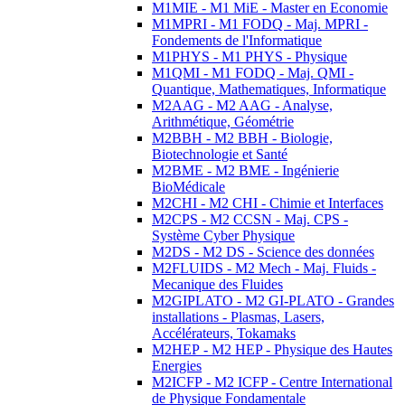
M1MIE - M1 MiE - Master en Economie
M1MPRI - M1 FODQ - Maj. MPRI -
Fondements de l'Informatique
M1PHYS - M1 PHYS - Physique
M1QMI - M1 FODQ - Maj. QMI -
Quantique, Mathematiques, Informatique
M2AAG - M2 AAG - Analyse,
Arithmétique, Géométrie
M2BBH - M2 BBH - Biologie,
Biotechnologie et Santé
M2BME - M2 BME - Ingénierie
BioMédicale
M2CHI - M2 CHI - Chimie et Interfaces
M2CPS - M2 CCSN - Maj. CPS -
Système Cyber Physique
M2DS - M2 DS - Science des données
M2FLUIDS - M2 Mech - Maj. Fluids -
Mecanique des Fluides
M2GIPLATO - M2 GI-PLATO - Grandes
installations - Plasmas, Lasers,
Accélérateurs, Tokamaks
M2HEP - M2 HEP - Physique des Hautes
Energies
M2ICFP - M2 ICFP - Centre International
de Physique Fondamentale