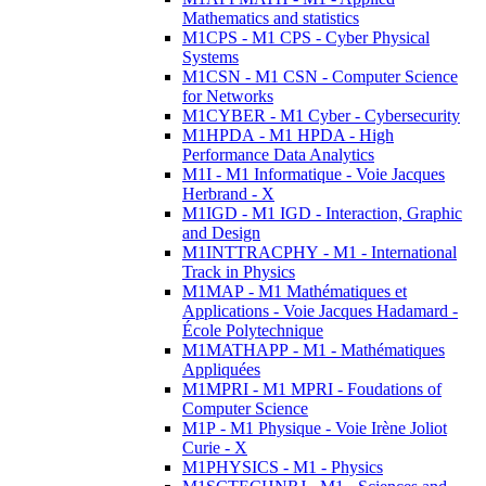
Mathematics and statistics
M1CPS - M1 CPS - Cyber Physical
Systems
M1CSN - M1 CSN - Computer Science
for Networks
M1CYBER - M1 Cyber - Cybersecurity
M1HPDA - M1 HPDA - High
Performance Data Analytics
M1I - M1 Informatique - Voie Jacques
Herbrand - X
M1IGD - M1 IGD - Interaction, Graphic
and Design
M1INTTRACPHY - M1 - International
Track in Physics
M1MAP - M1 Mathématiques et
Applications - Voie Jacques Hadamard -
École Polytechnique
M1MATHAPP - M1 - Mathématiques
Appliquées
M1MPRI - M1 MPRI - Foudations of
Computer Science
M1P - M1 Physique - Voie Irène Joliot
Curie - X
M1PHYSICS - M1 - Physics