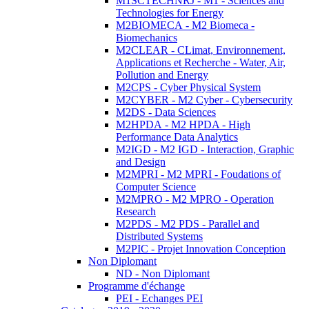
M1SCTECHNRJ - M1 - Sciences and
Technologies for Energy
M2BIOMECA - M2 Biomeca -
Biomechanics
M2CLEAR - CLimat, Environnement,
Applications et Recherche - Water, Air,
Pollution and Energy
M2CPS - Cyber Physical System
M2CYBER - M2 Cyber - Cybersecurity
M2DS - Data Sciences
M2HPDA - M2 HPDA - High
Performance Data Analytics
M2IGD - M2 IGD - Interaction, Graphic
and Design
M2MPRI - M2 MPRI - Foudations of
Computer Science
M2MPRO - M2 MPRO - Operation
Research
M2PDS - M2 PDS - Parallel and
Distributed Systems
M2PIC - Projet Innovation Conception
Non Diplomant
ND - Non Diplomant
Programme d'échange
PEI - Echanges PEI