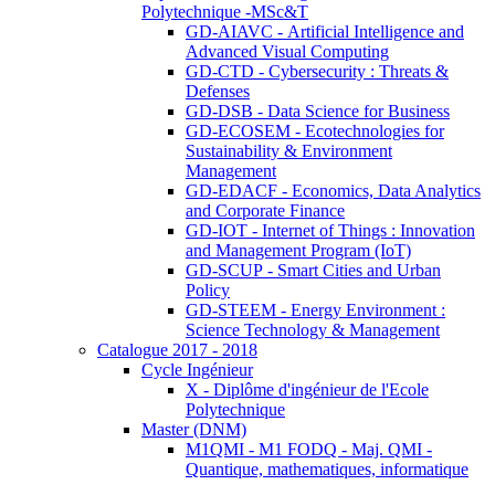
Polytechnique -MSc&T
GD-AIAVC - Artificial Intelligence and
Advanced Visual Computing
GD-CTD - Cybersecurity : Threats &
Defenses
GD-DSB - Data Science for Business
GD-ECOSEM - Ecotechnologies for
Sustainability & Environment
Management
GD-EDACF - Economics, Data Analytics
and Corporate Finance
GD-IOT - Internet of Things : Innovation
and Management Program (IoT)
GD-SCUP - Smart Cities and Urban
Policy
GD-STEEM - Energy Environment :
Science Technology & Management
Catalogue 2017 - 2018
Cycle Ingénieur
X - Diplôme d'ingénieur de l'Ecole
Polytechnique
Master (DNM)
M1QMI - M1 FODQ - Maj. QMI -
Quantique, mathematiques, informatique