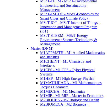
MScT-EESM - MScT-Environmental
Engineering and Sustainability
Management
MScT-ESCLiP - MScT-Economics for
Smart Cities and Climate Policy
MScT-IOT - MScT-Internet of Things :
Innovation and Management Program
(IoT)
MScT-STEEM - MScT-Energy
Environment : Science Technology &
Management
Master (DNM)
M1APPMATH - M1 Applied Mathematics
and statistics
M1CHEINT - M1 Chemistry and
Interfaces
M1CPS - M1 CPS - Cyber Physical
Systems
M1HEP - M1 High Energy Physics
M1MATHJHADA - M1 Mathematiques
Jacques Hadamard
M1MECHA - M1 Mechanics
M1MIE - M1 MIE - Master in Economics
M2BIOHEA - M2 Biology and Health
M2BIOMECA - M2 Biomeca -